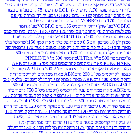
קיט קט קריסמיס סנטה 45 ג'
סמארטיס קריסמיס סנטה 50
עומד 70ג'
גונץ שוקולד LOL לוח שנה 75 גרם
בונ' זהב בצורת
תקים 170 גרם VOBRO
בונ' ירוקה בצורת עץ עם
בונ' שוק' דמויות סנטה 160 גרם
נ' שוק' גריזלי קריסמס 156 גרם VOBRO
בונ' אדומה
עץ מקרטון עם שרי 126 גרם VOBRO
בונ' בית קריסמס
 200 גרם VOBRO
10 סביבון פלסטיק צבעוני 9
טראפל בלגי מארז כסף 150ג'
טראפל בלגי
אירופה סוכריות מקל סבא בטעם מנטה 170 גרם
אירופה
סבא בטעם תות 170 גרם
מונסטר גרין זירו פחית 500
ULT
מונסטר 500 מ"ל PIPELINE
ABK
PU
לקריסמיס ידית אדומה מס' 2 300 גרם
ABK מארז מתנה
מס' 1 200 גרם
ABK מארז ממתקים לקריסמיס ידית
ABK מארז ממתקים יוקרתי לקריסמיס (מלאך) מס'
ABK מארז ממתקים גדול לקריסמיס דגם תיק מס' 4 500
קיבלר
גבינה צ'דר כתום 311 גרם
צ'יז איט קרקר גבינה צהובה 127
ולטרה תות 500 מ"ל
מונסטר 500 מ"ל ROSSI
גומי לעיסה
 גרם
בזוקה ברי 120 גרם
בזוקה מיקס 120 גרם
ג'וסי דרופ
ת טרופי 120 גרם
בזוקה טרופי 120 גרם
בזוקה פירות 120
מס כחול קריספי 107ג'
פררו רושר קריסמיס עץ אשוח
קריסמיס סנטה עומד 110ג'
הריבו דובי גומי חמוץ 175
י צ'יפס חמוץ 175ג'
בייגלה ציו מקלות תפו"א 80 גרם
בייגלה
ים 100 גרם
טרולי גומי ממולא תות 75 גרם
טרולי גומי