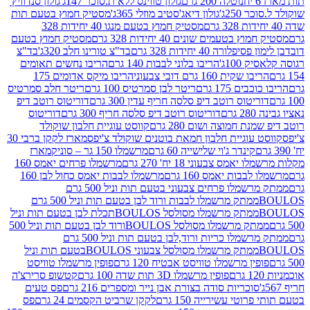
נוטלה 200 גרם
גולון טווינס ללא ת.סוכר 147ג'
גולון סנדוויץ'
250ג'
גולון דיאג'סטיב מוזלי 365ג'
מסטיק חמוץ בטעם תות
מסטיק חמוץ בטעם מנגו 40 יחידות 328
 בטעמים שונים 40 יחידות 328 גרם
מסטיק חמוץ בטעם
רה 40 יחידות 328 גרם
בד"צ טורינו חלב 320ג'
בד"צ
100ג'
הריבו בלוני לבבות 140 גרם
הריבו נחשים תאומים
שקית 160 גרם דובי צבעוני
הריבו מיקס אדומים 175
ים 175 גרם
ריטר לבן סמרטיס 100 גרם
ריטר חלב סמרטיס
יטוס רוטב דיפ סלסה חריף עדין 300 גרם
דוריטוס רוטב דיפ
ם
דוריטוס רוטב דיפ סלסה חריף 300 גרם
דוריטוס
ת חמוצה ושום 280 גרם
קווסט עוגיית חלבון שוקולד
 עוגיית חלבון חמאת בוטנים שוקולד צ'יפס
מארז לקקן ברבי 30
קינדר ג'וי שלישייה 60 גרם
מרשמלו 150 גר – סוניק
מארז
מס צבעוני 18 יח' 270 גרם
מרשמלו פרחים יאמס 160
בבות יאמס 160 גרם
מרשמלו לבבות יאמס כחול לבן 160
ממתק מרשמלו פרחים צבעוני בטעם תות וניל 500 גרם
ממתק מרשמלו לבבות ורוד לבן בטעם תות וניל 500 גרם
ממתק מרשמלו מסולסל BOULOSתכלת לבן בטעם תות וניל
ממתק מרשמלו מסולסל BOULOSורוד לבן בטעם תות וניל 500
ממתק מרשמלו כריות ורוד,לבן בטעם תות וניל 500 גרם
ממתק מרשמלו מסולסל צבעוני BOULOSבטעם תות וניל
ין מרשמלו טוויסט אבטיח 120 גרם
פופין מרשמלו טוויסט
פופין מרשמלו 3D תות שדה 100 גרם
קטשופ סרירצ'ה
סוכריות סודה בצורת אבן נייר ומספרים 216 גרם
פס טעים
טי עשירייה 150 גרם
לקקן שרביט הקסמים 24 גרם
פס