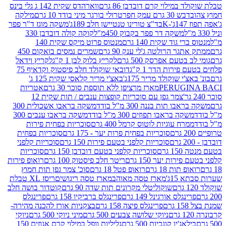
במילוי קרם דובדבן 86 גרם
ווארהדס שקית 142 ג גלי בינס
בש 30 גרם עמק חפר
טרולי בורגר מיני בודד 10 גרם
מילקה
K
בד"צ טורינו טנטיישן חלב 189ג'
משקה מוגז ד"ר פפר
משקה דר פפר בקבוק 450מ"ל
קוקה קולה דובדבן 330
 גוד שקית 140 גרם
מנטוס פרוט מיקס שקית 140
ר הרולטה ג'לי ענק 90 גרם
שמרים נמסים בואקום 450
בטעם אפרסק 500 גרם
לקריץ בלוק לבן 1 ק"ג
לקריץ וידאל
ירות הדר 1 ק"ג
דובאי שוקולד חלב פיסטוק וקדאיף 75
י שוקולד מריר 175ג'
באצ'י מריר קלאסי שקית 125 ג'
PERUGI
מארז מרציפן ללא תוספת סוכר 30 גרם
אטריות
צמר גפן עם סוכריות קופצות ענבים / תות שקית 12
 תות בננה 300 מ"ל בודד
משקה בראבו אשכולית 300
ה בראבו תפוזים 300 מ"ל בודד
משקה בראבו ענבים 300
רח עוגיות לוטוס קרמל 400 גרם
סוכריות בפחית פירות
סוכריות בפחית פרות יער - 175 גרם
סוכריות בפחית
סוכריות קלפני בטעם פירות 150 גרם
סוכריות קלפני
גרם
סוכריות קלפני בטעם דובדבן 150 גרם
סוכריות
רות יער 150 גרם
ריטר חלב פיסטוק 100 גרם
רואופ פירות
תות 18 גרם
רואופ פטל 18 גרם
סוכ' צמר גפן תות חמוץ
1ג'
מארז טסה מאוהב
מארז טסה ריגושים
ריסז XL טבלת
שוקוליטלי מקרונים תות שדה 90 גרם
קוטדור בושה חלב
גלס אורגינל 149 גרם
פרינגלס ברביקיו 158 גרם
פרינגלס
פרינגלס פיצה 158 גרם
בצקניות אורז להכנה מהירה-
ניוקי שלושה צבעים 500 גרם
מיני ניוקי 500 גרם
ניוקי
ג'יו קונכיות 500 גרם
גליליות וופל במילוי קרם אגוזים 150