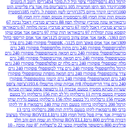
פילסברי ציפוי וניל ל.ת.סוכר 454ג'
ריסז רוטב ח.בוטנים
פי היפו חמישייה 105 גרם
צ'יטוס מק אנד צ'יז פליימינג הוט
ינדר מיקס 375ג'
הריבו לשון תוססת ל. ג'לטין 185ג'
מסטיק
ה חמוץ 60 גרם
מסטיק מנטוס תפוח ירוק חמוץ 60
גה סנדביץ שוקולד תפוז 88 גרם
ריצ סנדביץ דאבל גבינה 67
ץ דאבל לימון 67 גרם
ריצ סנדביץ גבינה מלוחה 67 גרם
אוראו
מולדת 97 גרם
אוראו תות שדה 97 גרם
אמ אנד אמס שוקו
אמ אנד אמס צהוב בוטנים 125ג'
אמ אנד אמס קריספי כחול
אמס פאוצ' חום 125ג'- K
פופפולי פופקורן 240 גרם צדר
פופקורן 240 גרם מתוק מלוח
פופפולי פופקורן 240 גרם
י פופקורן 240 גרם חמאה סינמה
פופפולי פופקורן 240 גרם
רן 240 גרם חמאה אורגני
פופפולי פופקורן 240 גרם
פופקורן 240 גרם מלח ים ופלפל
פופפולי פופקורן 240 גרם
פופפולי פופקורן 240 גרם צדר לבן
פופפולי פופקורן 240 גרם
פולי פופקורן 240 גרם חמאה מופחת שומן
פופפולי פופקורן
פופפולי פופקורן 240 גרם קינמון טוסט
פופפולי פופקורן
נסטלה 8יח אבקת שוקו מרשמלו 193.6ג'
צ'ופה צ'ופס
 מסטיק בטעם אבטיח 11 גרם
צופה צופס שערות סבתא
ירות 11 גרם
לקקן ג'ל לב תות 156 גרם
לקקן ג'ל בטעם
לקקן ג'ל בטעם קולה 156 גרם
לקקן בטעם גלידת שוקו
לקקן ברווזון בטעם תות שדה 240 גרם
מארז 8 יח' לקקן
מארז לקקן בטעם גלידת תות 200 גרם
לקקן ברבי 13
 אייק פטל כחול חמוץ 120 גרם
ROVELLI שוקולד בעיצוב
80 גרם
ROVELLI שוקולד חג שמח חום זהב חלב
שופר פלסטיק טבעי 22 ס"מ
צלחת "8 שנה טובה - 10