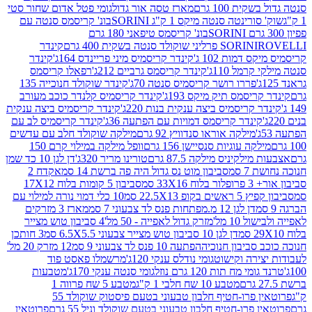
ת 100 גרם
מארז טסה אור גדול
גומי פטל אדום שחור סטי
רינטה סנטה מיקס 1 ק"ג SORINI
בונ' קריסמס סנטה עם
בונ' קריסמס טיפאני 180 גרם
גרם
SORINI
קינדר
דמות 102 ג'
קינדר קריסמיס מיני פריינדס 164ג'
קינדר
מל 110ג'
קינדר קריסמס גרביים 212ג'
רפאלו קריסמס
פררו רושר קריסמיס סנטה 70ג'
קינדר שוקולד חנוכייה 135
יסמס תיק מיקס 193ג'
קינדר קריסמיס קלנדר כוכב מעורב
 קריסמיס ביצה ענקית בנות 220ג'
קינדר קריסמיס ביצה ענקית
ינדר קריסמס דמויות עם הפתעה 36ג'
קינדר קריסמיס לב עם
מילקה אוראו סנדוויץ 92 גרם
מילקה שוקולד חלב עם עדשים
קה עוגיות סנסיישן 156 גרם
וופל מילקה במילוי קרם 150
לקיניס מילקה 87.5 גרם
טורינו מריר 320ג'
דן לגן 10 כד שמן
 סמ
סביבון מוט נס גדול היה פה ברשת 14 סמ
אקדח 2
33 סמ
סביבון 5 קומות בלוח 17X12
ופ 22.5X13 סמ
10 כלי דמוי נורה למילוי עם
דן לגן 12 מ.מפתחות פנס לד צבעוני 7 סמ
מארז 3 מזרקים
10 מל'
מזרק גדול לאפייה - 50 מל'
4 סביבון טוש מצייר
דן לגן 10 סביבון טוש מצייר צבעוני 6.5X5.5 סמ
3 חותכן
סביבון חנוכיה
הפתעה 10 פנס לד צבעוני 9 סמ
12 מזרק 20 מל'
ירה וקישוט
גומי נודלס ענקי 120ג'
מרשמלו פאסט פוד
 מח תות 120 גרם נוזל
גומי סנטה ענקי 170ג'
מטבעות
מטבע 10 שח חלבי 1 ק"ג
מטבע 5 שח פרווה 1
פרוטאין פרו-חטיף חלבון טבעוני בטעם פיסטוק שוקולד 55
פרו-חטיף חלבון טבעוני בטעם שוקולד וניל 55 גרם
פרוטאין