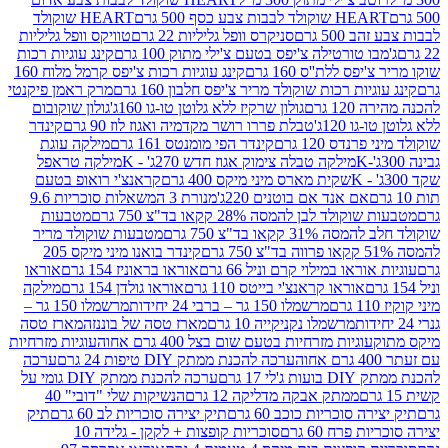
ולד לבבות צבע כסף 500 גרם
HEART שוקולד
50 גרם
סניקרס וופל גליליות 22 גרם
טוויקס וופל גליליות
ו טורטילה צ'יפס בטעם צ'ילי מתוק 100 גרם
קינג עוגיות רכות
ס ללת''ס 160 גרם
קינג עוגיות רכות צ'יפס קרמל מלוח 160
יות רכות שוקולד מריר צ'יפס חלבון 160 גרם
מרק ראמן פיקנטי
 גרם
גולון שרקיז ללא גלוטן טו-גו 160ג'
גולון שוקובום
 120ג'
טבלת פררו רושר מקדמיה ואגוז לוז 90 גרם
קינדר
נדס 120 גרם
קינדר הפי מומנטס 161 גרם
מילקה עוגת
מילקה טבלה צימוק אגוז חדש 270ג' - K
מילקה טראפל
שקית מארס מיני מיקס 400 גרם
קראנצ'י רואופ בטעם
אם אנד אם בוטנים 220ג'
מנורת 3 המשאלות סוכריות 9.6
לד לבן להמסה 28% קקאו בד"צ 750 גרם
מטבעות
 קקאו בד"צ 750 גרם
מטבעות שוקולד מריר
קינדר בואנו מיני מיקס 205
ראו במילוי קרם וניל 66 גרם
אוראו בראוניז 154 גרם
אוראו
אוראו קראנצ'י בייטס 110 גרם
אוראו גולדן 154 גרם
מילקה
מרשמלו 150 גר – ברבי 24 יחידות
מרשמלו 150 גר –
מרשמלו נקניקייה 10 גרם
מארז טסה של בוננזה
מארז טסה
עוגיות מזרחיות בטעם שום בצל 400 גרם אחוה
עוגיות מזרחיות
ערכה להכנת ממתק DIY טיפות 24 גרם
ערכה
 17 גרם
ערכה להכנת ממתק DIY גומי על
ממתק אבקה מדליקה 12 גרם
הנשיקות שלי "דובי" 40
 סוכריות כוכב 60 גרם
תיק יצירה סוכריות לב 60 גרם
תיק
פרח 60 גרם
סוכריות קופצות + לקקן - גלידה 10