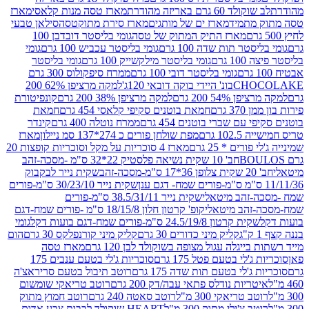
ד 60 גרם באריזה מהודרת
מארז טסה מנות קלאסי
מארז
מתמיד
מארז ים של מותגים
מארז סירת מתוקטסה
סילאן טבעי
מארז התיק המתוק של טסה
גומי בליסטר דובדבן 100
טר תות שדה 100 גרם
גומי בליסטר עכביש 100 גרם
גומי
 גרם
גומי בליסטר מילקשייק 100 גרם
גומי בליסטר
גומי בליסטר דובי 100 גרם
ממרח סיפקולוס 300 גרם
CHO
בונ' היידי בוקה דובאי 120ג'
למקה מרציפן 62% 200
54% 200 גרם
למקה מרציפן 38% 200 גרם
קונפיטורת
3 גרם
חמאת בוטנים סקיפי קלאסי 454 גרם
חמאת
עם שברי בוטנים 454 גרם
ממרח נוטלה 400 גרם
קינדר
10 גרם
מפת שולחן פורים כ 274*137 סמ ניילון
מארז
רים * 25 גרם
מארז 4 סוכריות על מקל וסוכריות קופצות 20
חב' 10 שקית נשיאה פלסטיק 22*32 ס"מ -מסכה-זהב
כה-זהב
שקית נייר לבקבוק
שקית נייר 30/23/10 ס"מ-פורים
-זהב מיטאלי
שקית נייר 38.5/31/11 ס"מ-פורים
זהב מיטאלי
קופ' קרטון חלון 18/15/8 ס"מ -פורים שמח-דגם
קית קרטון 24.5/19/8 ס"מ-פורים שמח-דגם בועות דקל
גומי
קליק מיני כדורים 30 גרם
קליק מיני קורנפלקס 30 גרם
הום
ייגלה עגול מצופה בשוקולד לבן 120 גרם
מארז טסה
'לי בטעם פטל 175 גרם
סוכריות ג'לי בטעם ענבים 175
ג'לי בטעם תות שדה 175 גרם
רוטב תיבול בטעם סריראצ'ה
ריות נודלס פתאי עבה/דק 200 גרם
רוטב טריאקי שומשום
ב טריאקי 300 מ"ל
רוטב סאטה 240 גרם
רוטב חמוץ מתוק
ב צ'ילי מתוק 300 מ"ל
HEART שוקולד לבבות צבע אדום