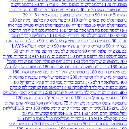
מבוקשים בטעם וניל - מארז 5 יח' 30 גרם
מבוקשים
5 יח' 30 גרם
גומי עיניים 5 יחידות 90 גרם
גומי כדור
מבוקשים בטעם בננה - מארז 5 יח' 30
ין טארט וליים 110 גרם
פרינגלס סין מלפפון מלח ים 110
חטיף פ. כמהין פירה 80 גרם
פרינגלס חטיף סטייק כבד אווז
לס סין הוט אנד ספייסי 110 גרם
פרינגלס חטיף רוז קריספי
פרינגלס סין ברביקיו סטייק 110 גרם
לייס קרקר רוטב
לייס חטיף צ'יפס סטייק פלפל שחור 90 גרם
לייס קרקר עוגת
לייס קרקר עוגת ירקות 90 גרם
חטיף תפו"א LAYS
פל חריף 90 גרם
סקיטלס גומי דרופס פירות יוגורט 50
ומי דרופס פירות 50 גרם
מנטוס RAINBOW סוכריות פירות
יס שוקולד חלב 180 גרם
טוניס שוקולד חלב עם שברי קרמל
טוניס שוקולד חלב עם אגוזי לוז 180 גרם
טוניס שוקולד חלב
 180 גרם
טוניס שוקולד מריר עם שקדים ומלח 180
וקולד וסוכריות 200 גרם
מוטי שלישיית עגבניות מרוסקות
ר חלב 175 גרם
סוכריות גומי סאוור פאץ' טרופיקל 80
וקולד חלב לובקה 400 גרם
מטבעות שוקולד לבן לובקה
ות שוקולד מריר 55% לובקה 400 גרם
גומי קראנץ' מרשמלו
י קראנץ' פיצה 100 גרם
גומי קראנץ' רצועות חמוץ 120
ס חמישיית משרוקית 75 גרם
גליליות וופל במילוי קרם קוקוס
גליליות וופל במילוי קרם קרמל מלוח 150 גרם FLIS
גליליות
קקאו 150 גרם FLIS
סניקרס שלישייה 3*50ג'
סקיטלס GIANTS סוכריות ממולאות בג'ל טעמי פירות 125
ורגר ביג 50 גרם
ריטר במילוי מרציפן 100 גרם
ריטר פרלין
ר חלב עם שברי אגוזים 100 גרם
ריטר מוס קקאו 100