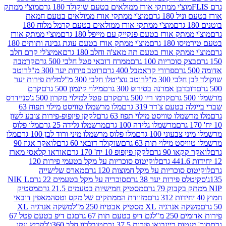
וצ'י ממתקי אורז ממולאים בטעם שוקולד 180 גרם
מוצ'י ממתק
180 גרם
מוצ'י ממתקי אורז ממולאים בטעם חמאת
מוצ'י ממתקי אורז ממולאים בטעם קרמל מלוח 180
תק אורז בטעם פנקייק עם מייפל 180 גרם
מוצ'י ממתק אורז
18 גרם
מוצ'י ממתק אורז בטעם עוגת גבינה ותותים 180
תק אורז בטעם תה מאצ'ה וחלב 180 גרם
אמיצ'לי קרם חלב
סוכריות 100 גרם
ממרח דובאי פטל חלבי 500 גרם
קרמבה
פרורי קראמבל 400 גרם
רוטב פירות יער 300 מ"ל
רוטב
 300 מ"ל
רוטב נוצ'יטלו חלבי 300 מ"ל
מלית פירות יער
דבן אמרנה בסירופ 300 גרם
מילוי קינמון 500 גרם
קרם
קרמו ריו 500 גרם
קרם פטל למילוי מקרון 500 ג'
סניידרס
טעם צ'דר 319 גרם
מלו מרשמלו טוויסט מילוי תפוח 63
לו טוויסט מילוי תפוז 63 גרם
לקקן פיןפופ-פירות צובע לשון
מרשמלו גלידה 100 גרם
מרשמלו גלידה 25 גרם
מלו פלוס
עוני 100 גרם
מלו פלוס מרשמלו מיני ורוד לבן 100 גרם
מלו
 מילוי תות 63 גרם
שוקולד דובאי 60 גרם
לואקר אגוז 90
ו 90 גרם
לקקן פיןפופ 10 יח' 170 גרם
אוראו קלאסי מארז
לוקיטוס סוכריות על מקל בטעמי פירות 120
סוכריות על מקל חמוצות 120 גרם
מארס שלישייה
פירות יער 38 גרם
סוכריה על מקל בטעמים 22 גרם
NIK L
מסטיק חמישיות בטעמים 21.5 גרם
מסטיק
מזוודת הממתקים של מקס וטסה
מאפין דובאי
יה XL מסטיק אבטיח 250 מ"ל
משקה אנרגיה XL
2 מ"ל
גם דיפ בטעם תות 67 גרם
גם דיפ בטעם פטל 67
ס ריינבואו פירות 37.5 גרם
טובלרון חלב 360ג'
לקריץ ונקו