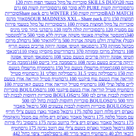
SKILLS DUO סוכריות על מקל בטעמי תפוח ותות 120
P ללא סוכר 60 גרם
סוכריות קשות 60 גרם
BAD
סוכריות קשות WINTER 150 גרם Share pack
סוכריות
סאוור מדנס
קל חמוצות בשקית 100 גרם
סוכריות על מקל בטעמי פירות
סוכריות קולה ולימון 120 גרם
דגני בוקר סיני מיניס
 אולטרה פאנטזי משקה אנרגיה ללא סוכר 500 מ"ל
מונסטר
ה ויולט משקה אנרגיה 500 מ"ל
קוואקר 500 גרם
חלב מרוכז
3 גרם
סנאפי חטיפי אפונה ירוקה פריכים בטעם חריף
 מרוכז וממותק 370 גרם
דוריטוס מקסיקן טאקו 110ג'
סנאפי
ירוקה פריכים בטעם טבעי 108 גרם
סנאפי חטיפי אפונה
בטעם גבינה 108 גרם
ממבה ביץ' בייטס 160ג'
ממבה מג'יק
ממרח מרשמלו בטעם וניל 150 גרם
ממרח מרשמלו בטעם
מילקה נוסיני 31.5 גרם
מילקה וופליני 31 גרם
חטיף סטייל
בטעם עוף פיקנטי 100 גרם
חטיף סטייל קוריאה אורז בטעם
100 גרם
חטיף סטייל קוריאה אורז בטעם קארבונרה 100
יל קוריאה אורז בטעם פיקנטי 100 גרם
BOULOS סוכריות
אדום לבן 500 גרם
BOULOS סוכריות דחוסות לבבות לבן
BOULOS סוכריות דחוסות לבבות כחול לבן 500
 צבעונים 500 גרם
אל סאבור
וח רוטב סלסה 175 גרם
אל סאבור נאצ'ו בטעם צ'ילי חריף
175 גרם
אל סאבור נאצ'וס דיפ מלוח עם מטבל גוואקמולי
סאבור נאצ'וס דיפ צ'ילי ברוטב גבינה 175 גרם
סוכ' ג'לי פירות
סאבור נאצ'וס בטעם צ'ילי עם רוטב גבינה 175 גרם
חטיף
חטיף דובאי מריר 40 גרם
פילסברי ציפוי כחול 442