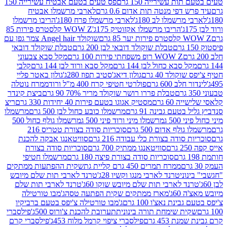
ת עשירייה 150 גרם
פס טעים בטעם אבטיח עשירייה 150
דפי מנטה תות אדום 0.6 גרם
לארבי מרשמלו אבטיח
מרשמלו לב 180ג'
לארבי מרשמלו פרח 180ג'
הריבו מרשמלו
הריבו מרשמלו אקזוטיק 175ג'
WOW Z קלסטרס פירות 85
 85 גרם
שוקולד Angel hair צמר גפן עם
טבלת שוקולד דובאי לבן 200 גרם
טבלת שוקולד דובאי
WOW Z רופ משפחתי פירות 100 גרם
מקל סבא צבעוני
 סבא כחול לבן 144 גרם
מקל סבא ורוד לבן 144 גרם
קלבי
ולד 40 גרם
גולון דיאג'סטיב תפוז 280ג'
גולון באטר פליי
ב 600 גרם
פולרטי חטיפי קרח 400 מ"ל ורוד
ממרח נוטלה
טבלת פררו רושר שוקולד מריר 70% 90 גרם
ביצת קינדר
60 גרם
מסטיק אגוגו בטעם פירות 40 יחידות 330 גרם
ריצ
טעם גבינה 91 גרם
מרשמלו כובע כחול לבן 500 גרם
מרשמלו
50 ג
מרשמלו מיני ורוד פיני 500 ג
מרשמלו גולף כחול 500
לף אדום 500 גרם
סוכריות סודה בצורת טטריס 216
סודה בצורת כלי עבודה 216 גרם
סוויטאנגו אבקה להכנת
סוויטאנגו ממתיק 700 גרם
סוכריות סודה בצורת
סוכריות סודה בצורת פיצה 180 גרם
מרשמלו חטיפי
ממרח תמרים 450 גרם קליית גת
שקית ההפתעות ממתקים
וני
טרנד לארבי מנגו וקשיו 28ג'
טרנד לארבי תות שלם מיובש
ד לארבי תות שלם מיובש שוקו 60ג'
טרנד לארבי תות שלם
6ג'
מארז ממתקים שקית הפתעה טסה
ג'מבו טורטילה
נת נאצ'ו 100 גרם
ג'מבו טורטילה צ'יפס בטעם ברביקיו
ית שימחת תורה בינונית
תערובת להכנת צ'ורוס 500ג'
פילסברי
 453 גרם
פילסברי ציפוי קרמל מלוח 453ג'
פילסברי קרם