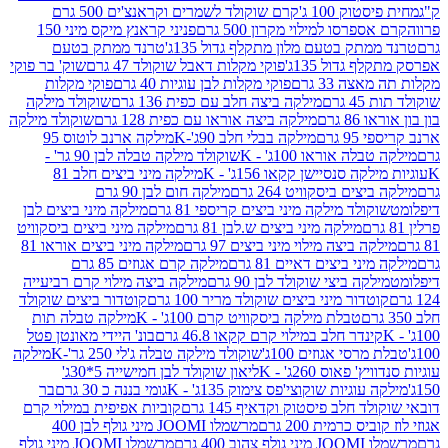
ק 100 ג'
קרם שוקולד לשמרים וקראנצ'ים 500 גרם
רסו למילוי מקרון 500 גרם
פניני קראנץ מיקס מיני 150
תק בטעם מלון מתקלף גדול 135ג'
טרנד ממתק בטעם
גדול 135ג'
פוקי מקלות דאבל שוקולד 47 גרם
שוק' בר פוקי
 33 גרם
פוקי מקלות לבן עוגיות 40 גרם
פוקי מקלות
רם
מילקה ביצה חלב עם כפית 136 גרם
שוקולד מילקה
 גרם
מילקה ביצה אוראו עם כפית 128 גרם
שוקולד מילקה
גרם
מילקה בבלי חלב 90ג'-K
מילקה ארנב לוטוס 95
ה אוראו 100ג' - K
שוקולד מילקה טבלה לבן 90 גר' -
ה סנסיישן קקאו 156ג' - K
מילקה מיני ביצים חלב 81
ים ביסקוויט 264 גרם
מילקה חום לבן 90 גרם
ולד מילקה מיני ביצים קריספי 81 גרם
מילקה מיני ביצים לבן
מילקה מיני ביצים ש.לבן 81 גרם
מילקה מיני ביצים ביסקוויט
 ביצה מילוי מיני ביצים 97 גרם
מילקה מיני ביצים אוראו 81
י ביצים דאיים 81 גרם
מילקה קרם אגוזים 85 גרם
קה ביצי שוקולד לבן 90 גרם
מילקה ביצה מילוי קרם רביעייה
דור מיני ביצים שוקולד מריר 100 גרם
קוטדור ביצים שוקולד
טבלת מילקה ביסקוויט קרם 100ג' - K
מילקה טבלה תות
נדר חלב במילוי קרם קקאו 46.8 גרם
בונ' היידי מאונטן פטל
סי אגוזים 100ג'
שוקולד מילקה טבלה ג'לי 250 גר'-K
מילקה
פאוס 260ג' - K
ליאון שוקולד לבן חמישייה 5*30ג'
וגיות שוקוצי'פס צימוק 135ג' - K
גומי בננה כ 30 גרם
בר
 חלב פיסטוק וקדאיף 145 גרם
קוביות אפיפית במילוי קרם
 כרמית 200 גרם
מרשמלו JOOMI מיני גולף לבן 400
400 גרם
מרשמלו JOOMI מיני גולף