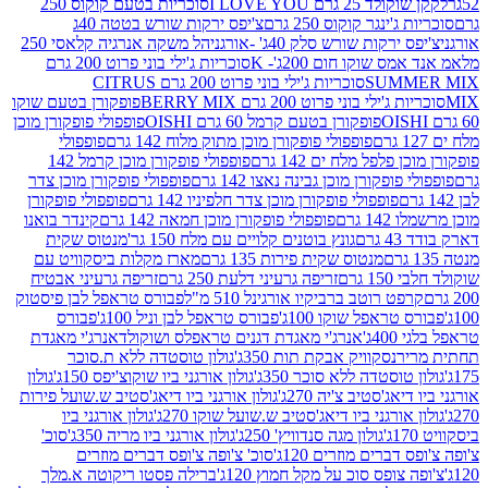
2 גרם I LOVE YOU
סוכריות בטעם קוקוס 250
ינגר קוקוס 250 גרם
צ'יפס ירקות שורש בטטה 40ג
רקות שורש סלק 40ג' -אורגני
הל משקה אנרגיה קלאסי 250
 שוקו חום 200ג'- K
סוכריות ג'ילי בוני פרוט 200 גרם
SUM
סוכריות ג'ילי בוני פרוט 200 גרם CITRUS
ילי בוני פרוט 200 גרם BERRY MIX
פופקורן בטעם שוקו
פופקורן בטעם קרמל 60 גרם OISHI
פופפולי פופקורן מוכן
פופפולי פופקורן מוכן מתוק מלוח 142 גרם
פופפולי
פלפל מלח ים 142 גרם
פופפולי פופקורן מוכן קרמל 142
ופקורן מוכן גבינה נאצו 142 גרם
פופפולי פופקורן מוכן צדר
פופפולי פופקורן מוכן צדר חלפיניו 142 גרם
פופפולי פופקורן
גרם
פופפולי פופקורן מוכן חמאה 142 גרם
קינדר בואנו
ם
גונץ בוטנים קלויים עם מלח 150 גר'
מנטוס שקית
מנטוס שקית פירות 135 גרם
מארז מקלות ביסקוויט עם
גרם
זריפה גרעיני דלעת 250 גרם
זריפה גרעיני אבטיח
ט רוטב ברביקיו אורגינל 510 מ"ל
פבורס טראפל לבן פיסטוק
טראפל שוקו 100ג'
פבורס טראפל לבן וניל 100ג'
פבורס
ג'
אנרג'י מאגדת דגנים טראפלס ושוקולד
אנרג'י מאגדת
ר
נסקוויק אבקת תות 350ג'
גולון טוסטדה ללא ת.סוכר
וסטדה ללא סוכר 350ג'
גולון אורגני ביו שוקוצ'יפס 150ג'
גולון
אג'סטיב צ'יה 270ג'
גולון אורגני ביו דיאג'סטיב ש.שועל פירות
אורגני ביו דיאג'סטיב ש.שועל שוקו 270ג'
גולון אורגני ביו
גולון מגה סנדוויץ' 250ג'
גולון אורגני ביו מריה 350ג'
סוכ'
ברים מוזרים 120ג'
סוכ' צ'ופה צ'ופס דברים מוזרים
צופס סוכ על מקל חמוץ 120ג'
ברילה פסטו ריקוטה א.מלך