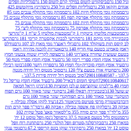
ביסקוויט לוטוס במילוי קרם לוטוס 150 גרם
גליליות וופלים
 גרם
גליליות וופלים וניל 250 גרם
היינץ מיוקטשופ 425
י מתקלף חיות 102 גרם
ממתק גומי מתקלף ענבים מנגו 85
י מתקלף אפרסק תפוז 85 גרם
ממתק גומי מתקלף ענבים 75
י מתקלף חיות 102 גרם
ממתק גומי מתקלף ענבים 75
י מתקלף אפרסק 75 גרם
ממתק גומי מתקלף ליצ'י 75
לוטיזן ביטקוין 1 ק"ג
מטבעות מולטיזן 5 ש"ח 1 ק"ג
הרשי
 מיקס 181 גרם
הרשי לבבות אקסטרה קרימי 181 גרם
הרשי
שוקולד 102 גרם
ג'ולי ראנצ'ר גומי מארז לב 107 גרם
נודלס
בטעם עוף חריף 140 גרם
אטריות להכנה מהירה ראמן
שחורה צאצ'רוני 140 גרם
צופה לקריץ שטוח צבעוני חמוץ
מץ חומץ ספריי רימון 50 גרם
עיד אומץ חומץ ספריי מטף 50
 חומץ סוכריה+גלי חמוץ 50 גרם
פררו רושר 100ג'
בוטן רביולי
ף אורז בטעם צ'לי 120 גרם
סוכ' מנטוס רול יחידה מנטה
סוכ' מנטוס רול יחידה פירות 37.5ג' -
72901
חטיפי חומוס דבאייל 200 גרם
עיד אומץ חומץ טריפל ג'ל
ברגן שוקוצ'יפס ש.לבן חמוציות 130ג'
ברגן רויאל חמאה
בונבוניירה רפאלו 240 גרם
קנדי שוגר סאוור 100 גרם תפוח
וור 100 גרם תפוח
קנדי שוגר סאוור 100 גרם
 מרסי פטיטס מיניאטור 125ג'
עיד לקקן אסלה טבילה +
לקקן פח אשפה טבילה +אבקה 40 גרם
ד"ר פפר קרם תות
 פפר קרם סודה 355 מ"ל
סאוור פאצ' פטל שקית 102
יל בטעם פאנטה 37.5 גרם
וופל ג'נסן-וופל טוסט 12 יח'
בקרסלנד-סטרופ וופל הולנדי 250 גרם
תחנת רוח וופל
קינדר שוקו בונס קריספי 67.2 גרם
גומי ענקי