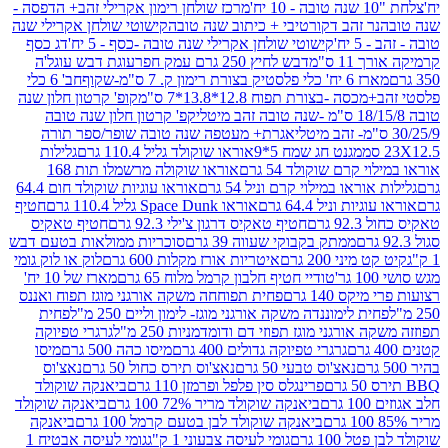
מרכז שולחן רימון אקרילי זהב+ הדפסה -
ר זהב דקורטיבי + כיתוב שנה טובה
קישוטי שולחן אקרילי שנה
יח'
קישוטי שולחן אקרילי שנה טובה -כסף - 5 יח'
דג כסף
 ס"מ
דבש לחיץ 250 גרם עמק חפר
עוגת דבש עוגל'ה
טיק בצורת רימון ק. 7 ס"מ-שקוף
חב' 6 כלי
 -בצורת תפוח 12.8*13.8*7 ס"מ
קופ' קרטון חלון שנה
קפ' קרטון חלון שנה טובה
אגרת+ מעטפה שנה טובה שופר/ספר תורה
מגנט חג שמח 5*9
אוראו שוקולד גליל 110.4 גרם
גלילות
קרם שוקולד 54 גרם
אוראו שוקולה מרשמלו תות 168
ראו במילוי קרם וניל 54 גרם
אוראו עוגיות שוקולד חום 64.4
ת וניל 64.4 גרם
אוראו Space Dunk גליל 110.4 גרם
חטיף
גרם
חטיף טאקיס דרגון צ'ילי 92.3 גרם
חטיף טאקיס
ממתק בקבוקי שעווה 39 גרם
סוכריות ממולאות בטעם דבש
יני 200 גרם
איטריות אורז מקלות 600 גרם
לוק או לוק גומי
טודיי חטיף חלבון קרמל מלוח 65 גרם
מארז של 10 יח'
ס 140 גרם
פחית תפוחחה משקה אורגני מוגז תפוח ואננס
ת לימוננדה משקה אורגני מוגז- לימון וליים 250 מ"ל
פחית
אורגני מוגז תפוזי דם ודומדמניות 250 מ"ל
גרגרי טפיוקה
גרגרי טפיוקה גדולים 400 גרם
מיסו כהה 500 גרם
מיסו
נאצ'וס טבעי 50 גרם
נאצ'וס תירס כחול 50 גרם
נאצ'וס
פרינגלס סין פלפל ופרמזן 110 גרם
ביאנקה שוקולד
ם
ביאנקה שוקולד מריר 72% 100 גרם
ביאנקה שוקולד
ביאנקה שוקולד לבן בטעם קרמל 100 גרם
ביאנקה
100 גרם
גומי לעיסה צבעוני 1 ק"ג
גומי לעיסה אבטיח 1