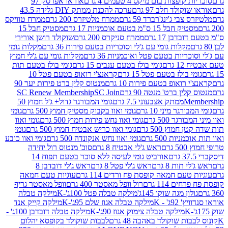
פצות בום מיקס 4 טעמים 4 גרם
אוראו אפרסק 97
ולד חלב 97 גרם
ערכה להכנת ממתק DIY גלידה 43.5
בי ג'ינג'רברד 59 גרם
ממרח מלטיזרס 200 גרם
ממרח טוויקס
בל 15 ס"מ בטעם אוכמניות 17 גרם
מסטיק חבל 15
בן 17 גרם
ממרח סניקרס 200 גרם
שוקולד רושן אורירי
מקלות גומי עם ג'לי וסוכריות בטעם פירות 36 גרם
מקלות גומי
ריות בטעם פטל ואוכמניות 36 גרם
מקלות גומי עם ג'לי חמוץ
רם
גומי בולז בטעם ענבים 15 גרם
גומי בולז בטעם תות
בולז בטעם פטל 15 גרם
קראנצ'י רואופ בטעם פטל 10
רואופ בטעם פירות 10 גרם
מנטוס קלין ברט פירות יער 90
ין ברט' מנטה 90 גרם
SC Join
SC Renew Membership
M
ממתק אצבעוני 7.5 גרם
גומי המבורגר גדול+ ג'ל חמוץ 50
גר מיני 10 גרם
גומי ואוו בקבוק מסטיק חמוץ 500 גרם
גומי
גר 500 גרם
גומי ואוו נחש פירות חמוץ 500 גרם
גומי ואוו
מוץ 500 גרם
גומי ואוו כריש אבטיח חמוץ 500 גרם
גומי
ות 500 גרם
גומי ואוו נחש אנקונדה 500 גרם
גומי ואוו כובע
רם
ראש ג'לי אבטיח 8 גרם
סוכ' מנטוס רול יחידה
אורביט גומי לעיסה ללא סוכר בטעם תפוח 14
תות 8 גרם
ראש ג'לי פטל 8 גרם
ראש ג'לי דובדבן 8
עם חמאה קופסת פח ורדים 114 גרם
עוגיות טעם חמאה
 114 גרם
רול וופל מאסטר 400 גרם
וופל מאסטר גריף
ון מגה שוקו 145ג'
מילקה טבלה פטל 100ג'-K
מילקה טבלה
ג' - K
מילקה טבלה אגוז שלם 95ג'-K
מילקה קייק אנד
מילקה טבלה צימוק אגוז 90ג'-K
מילקה טבלה דובדבן 100ג' -
ת שוקולד באהבה 48 גרם
לבבות שוקולד בקופסא יהלום