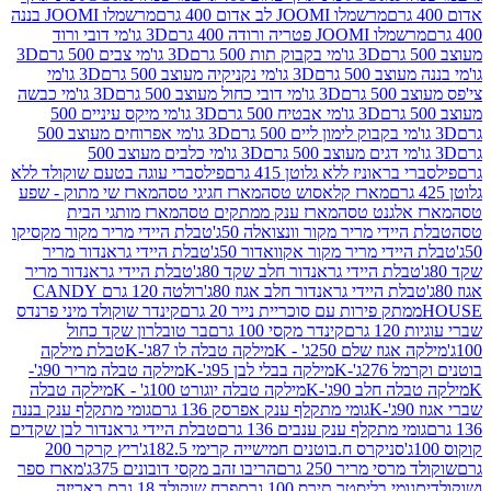
מרשמלו JOOMI לב אדום 400 גרם
מרשמלו JOOMI בננה
JOOM פטריה ורודה 400 גרם
3D גו'מי דובי ורוד
3D גו'מי בקבוק תות 500 גרם
3D גו'מי צבים 500 גרם
3D
 500 גרם
3D גו'מי נקניקיה מעוצב 500 גרם
3D גו'מי
גרם
3D גו'מי דובי כחול מעוצב 500 גרם
3D גו'מי כבשה
3D גו'מי אבטיח 500 גרם
3D גו'מי מיקס עיניים 500
3D גו'מי אפרוחים מעוצב 500
3D גו'מי כלבים מעוצב 500
ראוניז ללא גלוטן 415 גרם
פילסברי עוגה בטעם שוקולד ללא
מארז קלאסוש טסה
מארז חגיגי טסה
מארז שי מתוק - שפע
אלגנט טסה
מארז ענק ממתקים טסה
מארז מותגי הבית
ידי מריר מקור וונצואלה 50ג'
טבלת היידי מריר מקור מקסיקו
ידי מריר מקור אקוואדור 50ג'
טבלת היידי גראנדור מריר
לת היידי גראנדור חלב שקד 80ג'
טבלת היידי גראנדור מריר
ת היידי גראנדור חלב אגוז 80ג'
רולטה 120 גרם CANDY
תק פירות עם סוכריית נייר 20 גרם
קינדר שוקולד מיני פרנדס
רם
קינדר מקסי 100 גרם
בר טובלרון שקד כחול
וז שלם 250ג' - K
מילקה טבלה לו 87ג'-K
טבלת מילקה
2ג'-K
מילקה בבלי לבן 95ג'-K
מילקה טבלה מריר 90ג'-
חלב 90ג'-K
מילקה טבלה יוגורט 100ג' - K
מילקה טבלה
גומי מתקלף ענק אפרסק 136 גרם
גומי מתקלף ענק בננה
י מתקלף ענק ענבים 136 גרם
טבלת היידי גראנדור לבן שקדים
סניקרס ח.בוטנים חמישייה קרימי 182.5ג'
ריץ קרקר 200
סי מריר 250 גרם
הריבו זהב מקסי דובונים 375ג'
מארז ספר
ומי בליסטר תירס 100 גרם
פרח שוקולד 18 גרם באריזה