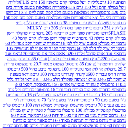
גליליות וופל במילוי קרם בראוניז 150 גרם FLIS
גליליות
יל 150 גרם FLIS
סוכריות ממולאות בטעם פירות בים
סוכריות ממולאות בטעם חלב קפה קפה לייק 351 גרם
רושן
351 גרם
סוכריות טופי ממולאות בטעם חלב כוס חלב 150
ולד רושן עם בוטנים 38 גרם
רושן סוכריות ג'לי קרייזי
סוכריות טופי כוס חלב 305 גרם MILKY
ושו סוכריות טופי חלב קורובקה 205 גרם
חטיף שוקולד רושן
לה 43 גרם
חטיף שוקולד רושן ממולא קרם קרמל 43
ולא בטעם שוקולד לבן 8 גרם
מזרק שוקולד חלב אגוזי לוז 60
לד חלב לבן 60 גרם
קינדר הפי היפו אגוזי לוז חמישייה 105
מס קרמל מלוח 200ג' K
אם אנד אם קריספי 170ג'
אמ אנד
גונץ סנטה קלאוס ביירן מינכן (אדום) 85 גרם
גונץ סנטה
ד (צהוב) 85 גרם
סוכ' מנטוס מנטה 29.7 גרם
מנטוס פירות
ק או לוק גומי נקניקייה 100 גרם
גומי כובע כחול 500 גרם
גולון
ית 600ג'
קינדר קינדריני מאגדת 100 גרם
אוראו מצופה
'
אוראו מצופה שוקולד חלב 246ג' - K
אוראו גלידה גליל
ילקה עוגיות סנסיישן אוראו 156 גרם
אבקת קקאו 400
רים מזל טוב בצורת דובי ורוד 16 גרם
טופי כדורים מזל טוב
ם
טופי כדורים פורים שמח בצורת ליצן 16 גרם
סוכריות
70 גרם
סוכריות ג'לי בטעם ליצ'י 70 גרם
סוכריות ג'לי
גרם
מלו מרשמלו קאפקייק ממולא תות 100 גרם
מלו פלוס
יק ממולא 100 גרם
מלו מרשמלו קאפקייק שוקו ממולא
יות גומי בצורת עין כ50 יחידות 500 גרם
מארז סנטה 90
נס סוכריות חמוצות מאוד 60 גרם
סאוור מדנס סוכריות
סאוור מדנס סוכריות חמוצות מדנס 60 גרם
סוכריות