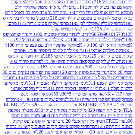
 216 גרם
ד"ר גרארד מאסטר פיס וופל ממולא בקרם
שוקולד חלב 114 גרם
ד"ר גרארד סימול שוקולד חלב
וזי לוז וופל פריך 100 גרם
ד"ר גרארד פתי-בר דאבל קרם
לא בקרם בטעם שוקולד חלב 216 גרם
בונ' מרסי לאבלי מיקס
בליז שוקולד לבן 185ג'
מרסי שקית פטיט מריר 125ג'
מרסי
ב 125ג'
מרסי שקית פטיט קפה
505399010
לינדט לינדור טבלה פיסטוק 100ג'
קינדר שוקוצ'יפס
ילקה תות יוגורט 100ג' - K
מילקה אוראו סנדוויץ' 92 ג' -
בן 100 ג' - K
מילקה שוקולד חלב עם פצפוצי אורז 100ג'
ה אוראו 100ג' K
מילקה לוטוס ביסקוף 90ג' - K
מרסי
אנץ' 125ג'
מרסי לאבליז קרמי 185ג'
פררו דופלו צ'וקנאט
 שלוקים להקפאה בצורת נחש 280 מ"ל
פרוטיז פירות 300
י בשקית 300 גרם
פרינגלס אורגינל 165 גרם
קנדי בייטס ירוק
קנדי בייטס מתוק אדום 20 גרם
ביצת הפתעה ענקית בנים 36
ל מקל בטעמים 15 גרם
סוכריה על מקל בטעמים 15 גרם
גומי
 מנגו 311ג'
גומי מקסיקני דולצ'ה אבטיח 311ג'
גומי מקסיקני
ג'
גומי מקסיקני דולצ'ה תות 311ג'
חטיף מילקה אוראו
ליאון שוקו חמישייה 5*30ג' 150ג'
מארז טסה מגש
יקס לבן חמישייה 230ג'
מלטיזרס שקית פינוק 68ג'- K
טובלרון
BUBBLE TEA אייס תה תות אפרסק 320 מ"ל
BUBBLE
אבקת נסקוויק שוקו 280ג'
נסטלה נסקפה
פסטה ברילה חלבון פנה 400ג'
צ'ופה צופס חמוץ
דפדפי קוקוס צ'יפס קוקוס
2 גרם
דפדפי קוקוס צ'יפס קוקוס בטעם קקאו 25 גרם
ווי
 מנגו 20ג'
ווי סמארט קראנצי אננס 20ג'
ווי סמארט קראנצי