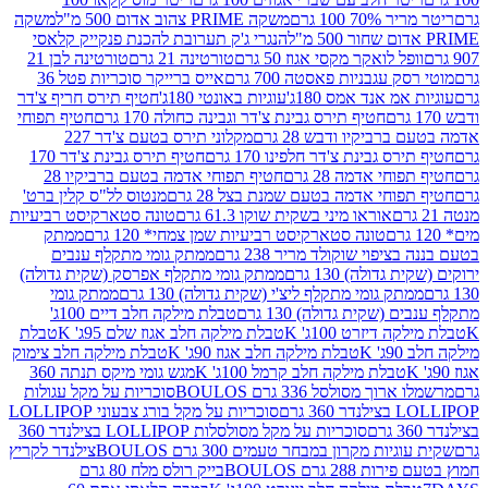
 100 גרם
משקה PRIME צהוב אדום 500 מ"ל
משקה
הנגרי ג'ק תערובת להכנת פנקייק קלאסי
ל לואקר מקסי אגוז 50 גרם
טורטינה 21 גרם
טורטינה לבן 21
 עגבניות פאסטה 700 גרם
אייס ברייקר סוכריות פטל 36
מ אנד אמס 180ג'
עוגיות באונטי 180ג'
חטיף תירס חריף צ'דר
חטיף תירס גבינת צ'דר וגבינה כחולה 170 גרם
חטיף תפוחי
ביקיו ודבש 28 גרם
מקלוני תירס בטעם צ'דר 227
 גבינת צ'דר חלפינו 170 גרם
חטיף תירס גבינת צ'דר 170
חי אדמה 28 גרם
חטיף תפוחי אדמה בטעם ברביקיו 28
וחי אדמה בטעם שמנת בצל 28 גרם
מנטוס לל"ס קלין ברט'
אוראו מיני בשקית שוקו 61.3 גרם
טונה סטארקיסט רביעיות
טונה סטארקיסט רביעיות שמן צמחי* 120 גרם
ממתק
יפוי שוקולד מריר 238 גרם
ממתק גומי מתקלף ענבים
דולה) 130 גרם
ממתק גומי מתקלף אפרסק (שקית גדולה)
ק גומי מתקלף ליצ'י (שקית גדולה) 130 גרם
ממתק גומי
(שקית גדולה) 130 גרם
טבלת מילקה חלב דיים 100ג'
דיזרט 100ג' K
טבלת מילקה חלב אגוז שלם 95ג' K
טבלת
K
טבלת מילקה חלב אגוז 90ג' K
טבלת מילקה חלב צימוק
טבלת מילקה חלב קרמל 100ג' K
מגש גומי מיקס תנתה 360
 מסולסל 336 גרם BOULOS
סוכריות על מקל עגולות
 גרם
סוכריות על מקל בורג צבעוני LOLLIPOP
סוכריות על מקל מסולסלות LOLLIPOP בצילנדר 360
ות מקרון במבחר טעמים 300 גרם BOULOS
צילנדר לקריץ
28 גרם BOULOS
בייק רולס מלח 80 גרם