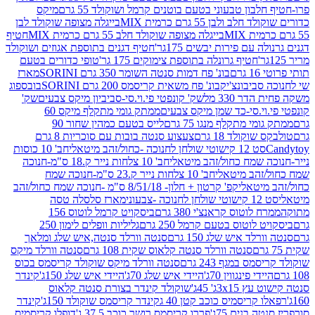
בון טבעוני בטעם בוטנים קרמל ושוקולד 55 גרם
מיקס
 ולבן 55 גרם כרמית MIX
בייגלה מצופה שוקולד לבן
בייגלה מצופה שוקולד חלב 55 גרם כרמית MIX
חטיף
עם פירות יבשים 175גר'
חטיף דגנים בתוספת אגוזים ושוקולד
חטיף גרונלה בתוספת צימוקים 175 גר'
טופי כדורים בטעם
ם
בונ' פח דמות סנטה השומר 350 גרם SORINI
מארז
ביבונצ'יק
בונ' פח משאית קריסמס 200 גרם SORINI
בובספוג
 330 מל
שק' קונפטי פי.וי.סי-סביביון מיקס צבעים
שק'
וי.סי-כד שמן מיקס צבעים
ממתק גומי מתקלף מיקס 60
י מתקלף מנגו 75 גרם
לייס בטעם כמהין שחור 90
קולד 18 גרם
צעצוע סנטה בובות עם סוכריות 8 גרם
1 קישוטי שולחן לחנוכה -כחול/זהב מיטאלי
חב' 10 כוסות
 שמח כחול/זהב מיטאלי
חב' 10 צלחות נייר ק.18 ס"מ-חנוכה
הב מיטאלי
חב' 10 צלחות נייר ק.23 ס"מ-חנוכה שמח
יטאלי
קפ' קרטון + חלון- 8/51/18 ס"מ -חנוכה שמח כחול/זהב
עוני
מארז סלסלה טסה
לוטוס קראנצ'י 380 גרם
ביסקויט קרמל לוטוס 156
לוטוס בטעם קרמל 250 גרם
גליליות וופלים לימון 250
ד איש שלג 150 גרם
סנטה וורלד סנטה,איש שלג ומלאך
סנטה וורלד סנטה קלאוס שקית 108 גרם
סנטה וורלד מיקס
 במגף 243 גרם
סנטה וורלד מיקס שוקולד קריסמס בכוס
י פינגווין 70ג'
היידי איש שלג 70ג'
היידי איש שלג 150ג'
קינדר
3xג' 45ג'
שוקולד קינדר בצורת סנטה קלאוס
קריסמיס כוכב קטן 40 ג
קינדר קריסמס שוקולד 150ג'
קינדר
בנים 75ג'
פררו קריסמס רושר כוכב 37.5 ג'
דופלו קריסמיס