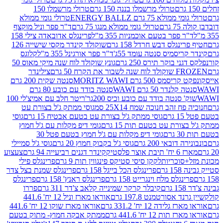
טרולי מרשמלו בננה 150 גרם
טרולי מרשמלו 150
לא 75 גרם ENERGY BALLZ
טרולי גומי ממולא
גרם
טרולי גומי ממולא מנגו 75 גרם
ד"ר פפר וניל מוקצף
 פפר בטעם אוכמניות 355 מ"ל
פרינגלס אדובאדה צילי 158
נגלס דבש חרדל 158 גרם
שוקולד קינדר מקסי שישייה 126
ריסמיס סנטה עומד 55ג'
ד"ר פפר אורגינל 355 מ"ל
קלוגס
 בוקר תירס 250 גרם
גונץ שוקולד לוח שנה מיקי מאוס 50
 את הקרח 50 גרם
צילינדר
50 גרם MORITZ WAWI
סנטה שקית 200 גרם
לנדר 50 גרם WAWI
סנטה בודד עם כובע 80 גרם
 סנטה בודד עם כובע וכיס 200גר'
ריטר חלב עם אמיצ'לי 100
 זהב חנוכה שמח 25X14 סמ
גוסי ממתק ג'ל בצורת עט
ם
גוסי ממתק ג'ל בצורת עט בטעם אבטיח 15 גרם
גוסי
ורת עט בטעם תות 15 גרם
גומי דיפ מקלות עם ג'ל חמוץ
ם
גומי דיפ מקלות עם ג'ל חמוץ בטעם פטל 30
דובאי 200 גרם
גוסי ג'ל בקבוק חמוץ 20 גרם
גוסי ג'ל סמיילי
וצר פלסטיק
קינדר דגנים רביעייה 94 גרם
צעצוע
סוכריות
לקקן סיסי סטיקס פינגווין תות 9 גרם
פרינגלס פילי
רם
פרינגלס הכל בייגל 158 גרם
פרינגלס שמנת בצל צדר
נגלס מלח וינגרייט 158 גרם
פרינגלס ראנץ' 158 גרם
פרינגלס
קיבלר קרקר שמינייה קלאב צ'דר 311 גרם
פררו
אסורטמנט 197.8 גרם
אוראו מארז וניל 12 יח' 441.6
ידה 12 יח' 331.2 גרם
אוראו מארז שוקו 12 יח' 441.6
ת 12 יח' 441.6 גרם
ממתק אבקה חמוץ- מתוק בטעם