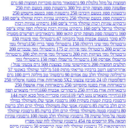
 גולגולת 90 גרם
סאוור מדנס סוכריות חמוצות 60 גרם
 מצופה קרם וניל 300 גרם
עוגת ספוג בטעם תות 250
 בטעם דובדבן 250 גרם
עוגת ספוג בטעם מישמש 250
ג בטעם שוקולד 250 גרם
קינג עוגיות רכות שוקולד צ'יפס 160
יות רכות שוקולד מריר צ'יפס 160 גרם
קינג עוגיות רכות
'יפס 160 גרם
קינג עוגיות רכות שיבולת תפוז שוקו צ'יפס
ה ספוג מצופה קרם קקאו 300 גרם
אורביט רפרשרס מסטיק
עם אבטיח פטל בקבוקון 67 גרם
טרולי גומי פינגווין 150
י שיני דרקולה 150 גרם
טרולי סופר בריין 150ג'
טרולי גומי
טרולי גומי פירות ים 175 גרם
טרולי גומי עכברים 200
י נשיקות תות 200 גרם
טרולי גומי פרות חלב 200 גרם
טרולי
150 גרם
טרולי מרשמלו תפוח 150 גרם
טרולי גומי
200 גרם
קישוטי עוגה בצנצנת 500 גרם צבעוני עגול /
טב ברבקיו טריאקי מתוק 510 מ"ל
בר שוקולד באונטי 57
ולד חלב עם אגוזים 90 גרם
שוק' טב מילקה דיים 100 גרם
יבון צבעוני 5X2 סמ
ארוחת אורז בסגנון איטלקי 250
ז בסגנון מקסיקני 250 גרם
ארוחת אורז אושפלו 250
ז מג'דרה 250 גרם
הריבו אבטיח 160ג'
היידי מוצארט תפוז
וצארט נוגט ליצ'י 119ג'
גונץ סוכריית מקל סבא קשת 144
ת קטנות בשקית 100 גרם
גונץ אנשי שלג משוקולד במילוי
85 גרם
גונץ אנשי שלג משוקולד במילוי קרם חלב ברשת
 סנטה משוקולד במילוי קרם חלב ברשת 85 גרם
גונץ שוקולד
שישיה 78 גרם
גונץ שוקולד חלב סנטה 100 גרם
גונץ עוגיות
גונץ שוקולד לוח שנה מפרץ
גרם
גונץ שוקולד לוח שנה קריסמיס 50 גרם
גונץ מיקס