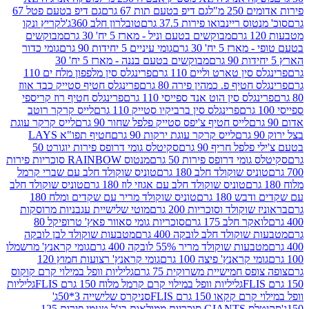
2 מ"ל
גם דיפ בטעם תות 67 גרם
גם דיפ בטעם פטל 67
ס ריינבואו פירות 37.5 גרם
טובלרון חלב 360ג'
לקריץ ונקו
מבוקשים בטעם וניל - מארז 5 יח' 30 גרם
מבוקשים
5 יח' 30 גרם
גומי עיניים 5 יחידות 90 גרם
גומי כדור
מבוקשים בטעם בננה - מארז 5 יח' 30
ין טארט וליים 110 גרם
פרינגלס סין מלפפון מלח ים 110
חטיף פ. כמהין פירה 80 גרם
פרינגלס חטיף סטייק כבד אווז
לס סין הוט אנד ספייסי 110 גרם
פרינגלס חטיף רוז קריספי
פרינגלס סין ברביקיו סטייק 110 גרם
לייס קרקר רוטב
לייס חטיף צ'יפס סטייק פלפל שחור 90 גרם
לייס קרקר עוגת
לייס קרקר עוגת ירקות 90 גרם
חטיף תפו"א LAYS
פל חריף 90 גרם
סקיטלס גומי דרופס פירות יוגורט 50
ומי דרופס פירות 50 גרם
מנטוס RAINBOW סוכריות פירות
יס שוקולד חלב 180 גרם
טוניס שוקולד חלב עם שברי קרמל
טוניס שוקולד חלב עם אגוזי לוז 180 גרם
טוניס שוקולד חלב
 180 גרם
טוניס שוקולד מריר עם שקדים ומלח 180
וקולד וסוכריות 200 גרם
מוטי שלישיית עגבניות מרוסקות
ר חלב 175 גרם
סוכריות גומי סאוור פאץ' טרופיקל 80
וקולד חלב לובקה 400 גרם
מטבעות שוקולד לבן לובקה
ות שוקולד מריר 55% לובקה 400 גרם
גומי קראנץ' מרשמלו
י קראנץ' פיצה 100 גרם
גומי קראנץ' רצועות חמוץ 120
ס חמישיית משרוקית 75 גרם
גליליות וופל במילוי קרם קוקוס
גליליות וופל במילוי קרם קרמל מלוח 150 גרם FLIS
גליליות
קקאו 150 גרם FLIS
סניקרס שלישייה 3*50ג'
סקיטלס GIANTS סוכריות ממולאות בג'ל טעמי פירות 125