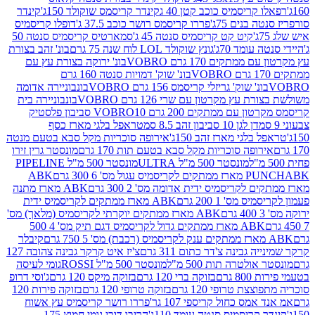
קריסמיס כוכב קטן 40 ג
קינדר קריסמס שוקולד 150ג'
קינדר
בנים 75ג'
פררו קריסמס רושר כוכב 37.5 ג'
דופלו קריסמיס
קיט קט קריסמיס סנטה 45 ג'
סמארטיס קריסמיס סנטה 50
עומד 70ג'
גונץ שוקולד LOL לוח שנה 75 גרם
בונ' זהב בצורת
תקים 170 גרם VOBRO
בונ' ירוקה בצורת עץ עם
בונ' שוק' דמויות סנטה 160 גרם
נ' שוק' גריזלי קריסמס 156 גרם VOBRO
בונבוניירה אדומה
עץ מקרטון עם שרי 126 גרם VOBRO
בונבוניירה בית
עם ממתקים 200 גרם VOBRO
10 סביבון פלסטיק
דן לגן 10 סביבון זהב 8.5 סמ
טראפל בלגי מארז כסף
בלגי מארז זהב 150ג'
אירופה סוכריות מקל סבא בטעם מנטה
ופה סוכריות מקל סבא בטעם תות 170 גרם
מונסטר גרין זירו
מונסטר 500 מ"ל ULTRA
מונסטר 500 מ"ל PIPELINE
ABK
PU
לקריסמיס ידית אדומה מס' 2 300 גרם
ABK מארז מתנה
מס' 1 200 גרם
ABK מארז ממתקים לקריסמיס ידית
ABK מארז ממתקים יוקרתי לקריסמיס (מלאך) מס'
ABK מארז ממתקים גדול לקריסמיס דגם תיק מס' 4 500
קיבלר
גבינה צ'דר כתום 311 גרם
צ'יז איט קרקר גבינה צהובה 127
ולטרה תות 500 מ"ל
מונסטר 500 מ"ל ROSSI
גומי לעיסה
 גרם
בזוקה ברי 120 גרם
בזוקה מיקס 120 גרם
ג'וסי דרופ
ת טרופי 120 גרם
בזוקה טרופי 120 גרם
בזוקה פירות 120
מס כחול קריספי 107 גר'
פררו רושר קריסמיס עץ אשוח
קריסמיס סנטה עומד 110ג'
הריבו דובי גומי חמוץ 175