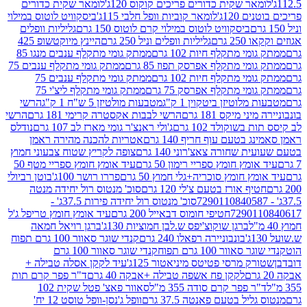
ר שקית כדורים פריכים קוקוס 120ג'
לומאר שקית כדורים
120ג'
לומאר קוביות וופל חלבי 115ג'
ביסקוויט לוטוס במילוי
ביסקוויט לוטוס במילוי קרם לוטוס 150 גרם
גליליות וופלים
 גרם
גליליות וופלים וניל 250 גרם
היינץ מיוקטשופ 425
י מתקלף חיות 102 גרם
ממתק גומי מתקלף ענבים מנגו 85
י מתקלף אפרסק תפוז 85 גרם
ממתק גומי מתקלף ענבים 75
י מתקלף חיות 102 גרם
ממתק גומי מתקלף ענבים 75
י מתקלף אפרסק 75 גרם
ממתק גומי מתקלף ליצ'י 75
לוטיזן ביטקוין 1 ק"ג
מטבעות מולטיזן 5 ש"ח 1 ק"ג
הרשי
 מיקס 181 גרם
הרשי לבבות אקסטרה קרימי 181 גרם
הרשי
שוקולד 102 גרם
ג'ולי ראנצ'ר גומי מארז לב 107 גרם
נודלס
בטעם עוף חריף 140 גרם
אטריות להכנה מהירה ראמן
שחורה צאצ'רוני 140 גרם
צופה לקריץ שטוח צבעוני חמוץ
מץ חומץ ספריי רימון 50 גרם
עיד אומץ חומץ ספריי מטף 50
 חומץ סוכריה+גלי חמוץ 50 גרם
פררו רושר 100ג'
בוטן רביולי
ף אורז בטעם צ'לי 120 גרם
סוכ' מנטוס רול יחידה מנטה
סוכ' מנטוס רול יחידה פירות 37.5ג' -
72901
חטיפי חומוס דבאייל 200 גרם
עיד אומץ חומץ טריפל ג'ל
ברגן שוקוצ'יפס ש.לבן חמוציות 130ג'
ברגן רויאל חמאה
בונבוניירה רפאלו 240 גרם
קנדי שוגר סאוור 100 גרם תפוח
וור 100 גרם תפוח
קנדי שוגר סאוור 100 גרם
 מרסי פטיטס מיניאטור 125ג'
עיד לקקן אסלה טבילה +
לקקן פח אשפה טבילה +אבקה 40 גרם
ד"ר פפר קרם תות
 פפר קרם סודה 355 מ"ל
סאוור פאצ' פטל שקית 102
יל בטעם פאנטה 37.5 גרם
וופל ג'נסן-וופל טוסט 12 יח'