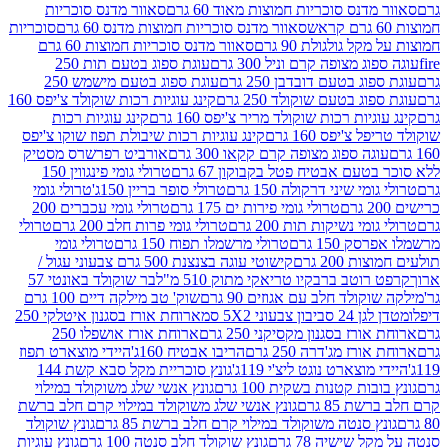
נס סוכריות חמוצות מאוד 60 גרם
סאוור מדנס סוכריות
סאוור מדנס סוכריות חמוצות מדנס 60 גרם
סוכריות
 גולגולת 90 גרם
סאוור מדנס סוכריות חמוצות 60 גרם
 מצופה קרם וניל 300 גרם
עוגת ספוג בטעם תות 250
 בטעם דובדבן 250 גרם
עוגת ספוג בטעם מישמש 250
ג בטעם שוקולד 250 גרם
קינג עוגיות רכות שוקולד צ'יפס 160
יות רכות שוקולד מריר צ'יפס 160 גרם
קינג עוגיות רכות
'יפס 160 גרם
קינג עוגיות רכות שיבולת תפוז שוקו צ'יפס
ה ספוג מצופה קרם קקאו 300 גרם
אורביט רפרשרס מסטיק
עם אבטיח פטל בקבוקון 67 גרם
טרולי גומי פינגווין 150
י שיני דרקולה 150 גרם
טרולי סופר בריין 150ג'
טרולי גומי
טרולי גומי פירות ים 175 גרם
טרולי גומי עכברים 200
י נשיקות תות 200 גרם
טרולי גומי פרות חלב 200 גרם
טרולי
150 גרם
טרולי מרשמלו תפוח 150 גרם
טרולי גומי
200 גרם
קישוטי עוגה בצנצנת 500 גרם צבעוני עגול /
טב ברבקיו טריאקי מתוק 510 מ"ל
בר שוקולד באונטי 57
ולד חלב עם אגוזים 90 גרם
שוק' טב מילקה דיים 100 גרם
יבון צבעוני 5X2 סמ
ארוחת אורז בסגנון איטלקי 250
ז בסגנון מקסיקני 250 גרם
ארוחת אורז אושפלו 250
ז מג'דרה 250 גרם
הריבו אבטיח 160ג'
היידי מוצארט תפוז
וצארט נוגט ליצ'י 119ג'
גונץ סוכריית מקל סבא קשת 144
ת קטנות בשקית 100 גרם
גונץ אנשי שלג משוקולד במילוי
85 גרם
גונץ אנשי שלג משוקולד במילוי קרם חלב ברשת
 סנטה משוקולד במילוי קרם חלב ברשת 85 גרם
גונץ שוקולד
שישיה 78 גרם
גונץ שוקולד חלב סנטה 100 גרם
גונץ עוגיות