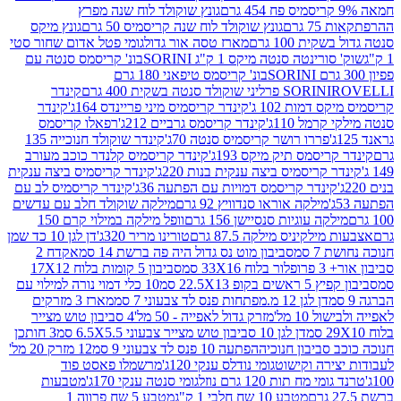
גונץ שוקולד לוח שנה מפרץ
גרם
גונץ שוקולד לוח שנה קריסמיס 50 גרם
גונץ מיקס
ת 100 גרם
מארז טסה אור גדול
גומי פטל אדום שחור סטי
רינטה סנטה מיקס 1 ק"ג SORINI
בונ' קריסמס סנטה עם
בונ' קריסמס טיפאני 180 גרם
גרם
SORINI
קינדר
דמות 102 ג'
קינדר קריסמיס מיני פריינדס 164ג'
קינדר
מל 110ג'
קינדר קריסמס גרביים 212ג'
רפאלו קריסמס
פררו רושר קריסמיס סנטה 70ג'
קינדר שוקולד חנוכייה 135
יסמס תיק מיקס 193ג'
קינדר קריסמיס קלנדר כוכב מעורב
 קריסמיס ביצה ענקית בנות 220ג'
קינדר קריסמיס ביצה ענקית
ינדר קריסמס דמויות עם הפתעה 36ג'
קינדר קריסמיס לב עם
מילקה אוראו סנדוויץ 92 גרם
מילקה שוקולד חלב עם עדשים
קה עוגיות סנסיישן 156 גרם
וופל מילקה במילוי קרם 150
לקיניס מילקה 87.5 גרם
טורינו מריר 320ג'
דן לגן 10 כד שמן
 סמ
סביבון מוט נס גדול היה פה ברשת 14 סמ
אקדח 2
33 סמ
סביבון 5 קומות בלוח 17X12
ופ 22.5X13 סמ
10 כלי דמוי נורה למילוי עם
דן לגן 12 מ.מפתחות פנס לד צבעוני 7 סמ
מארז 3 מזרקים
10 מל'
מזרק גדול לאפייה - 50 מל'
4 סביבון טוש מצייר
דן לגן 10 סביבון טוש מצייר צבעוני 6.5X5.5 סמ
3 חותכן
סביבון חנוכיה
הפתעה 10 פנס לד צבעוני 9 סמ
12 מזרק 20 מל'
ירה וקישוט
גומי נודלס ענקי 120ג'
מרשמלו פאסט פוד
 מח תות 120 גרם נוזל
גומי סנטה ענקי 170ג'
מטבעות
מטבע 10 שח חלבי 1 ק"ג
מטבע 5 שח פרווה 1