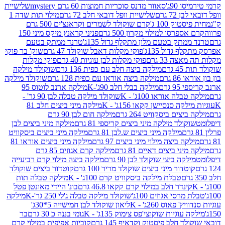
90ג'
סאוור מדנס סוכריות חמוצות 60 גרם mystery
שלישיית
7 גרם
שלישיית וופל דובאי חלב 72 גרם
מילוי תות שדה 1
ק 100 ג'
קרם שוקולד לשמרים וקראנצ'ים 500 גרם
רסו למילוי מקרון 500 גרם
פניני קראנץ מיקס מיני 150
תק בטעם מלון מתקלף גדול 135ג'
טרנד ממתק בטעם
גדול 135ג'
פוקי מקלות דאבל שוקולד 47 גרם
שוק' בר פוקי
 33 גרם
פוקי מקלות לבן עוגיות 40 גרם
פוקי מקלות
רם
מילקה ביצה חלב עם כפית 136 גרם
שוקולד מילקה
 גרם
מילקה ביצה אוראו עם כפית 128 גרם
שוקולד מילקה
גרם
מילקה בבלי חלב 90ג'-K
מילקה ארנב לוטוס 95
ה אוראו 100ג' - K
שוקולד מילקה טבלה לבן 90 גר' -
ה סנסיישן קקאו 156ג' - K
מילקה מיני ביצים חלב 81
ים ביסקוויט 264 גרם
מילקה חום לבן 90 גרם
ולד מילקה מיני ביצים קריספי 81 גרם
מילקה מיני ביצים לבן
מילקה מיני ביצים ש.לבן 81 גרם
מילקה מיני ביצים ביסקוויט
 ביצה מילוי מיני ביצים 97 גרם
מילקה מיני ביצים אוראו 81
י ביצים דאיים 81 גרם
מילקה קרם אגוזים 85 גרם
קה ביצי שוקולד לבן 90 גרם
מילקה ביצה מילוי קרם רביעייה
דור מיני ביצים שוקולד מריר 100 גרם
קוטדור ביצים שוקולד
טבלת מילקה ביסקוויט קרם 100ג' - K
מילקה טבלה תות
נדר חלב במילוי קרם קקאו 46.8 גרם
בונ' היידי מאונטן פטל
סי אגוזים 100ג'
שוקולד מילקה טבלה ג'לי 250 גר'-K
מילקה
פאוס 260ג' - K
ליאון שוקולד לבן חמישייה 5*30ג'
וגיות שוקוצי'פס צימוק 135ג' - K
גומי בננה כ 30 גרם
בר
 חלב פיסטוק וקדאיף 145 גרם
קוביות אפיפית במילוי קרם