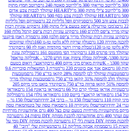
ב טריאקי 300 מ"ל
רוטב סאטה 240 גרם
רוטב חמוץ מתוק
ב צ'ילי מתוק 300 מ"ל
HEART שוקולד לבבות צבע אדום
ולד לבבות צבע כסף 500 גרם
HEART שוקולד
50 גרם
סניקרס וופל גליליות 22 גרם
טוויקס וופל גליליות
ו טורטילה צ'יפס בטעם צ'ילי מתוק 100 גרם
קינג עוגיות רכות
ס ללת''ס 160 גרם
קינג עוגיות רכות צ'יפס קרמל מלוח 160
יות רכות שוקולד מריר צ'יפס חלבון 160 גרם
מרק ראמן פיקנטי
 גרם
גולון שרקיז ללא גלוטן טו-גו 160ג'
גולון שוקובום
 120ג'
טבלת פררו רושר מקדמיה ואגוז לוז 90 גרם
קינדר
נדס 120 גרם
קינדר הפי מומנטס 161 גרם
מילקה עוגת
מילקה טבלה צימוק אגוז חדש 270ג' - K
מילקה טראפל
שקית מארס מיני מיקס 400 גרם
קראנצ'י רואופ בטעם
אם אנד אם בוטנים 220 גר'
מנורת 3 המשאלות סוכריות 9.6
לד לבן להמסה 28% קקאו בד"צ 750 גרם
מטבעות
 קקאו בד"צ 750 גרם
מטבעות שוקולד מריר
קינדר בואנו מיני מיקס 205
ראו במילוי קרם וניל 66 גרם
אוראו בראוניז 154 גרם
אוראו
אוראו קראנצ'י בייטס 110 גרם
אוראו גולדן 154 גרם
מילקה
מרשמלו 150 גר – ברבי 24 יחידות
מרשמלו 150 גר –
מרשמלו נקניקייה 10 גרם
מארז טסה של בוננזה
מארז טסה
עוגיות מזרחיות בטעם שום בצל 400 גרם אחוה
עוגיות מזרחיות
ערכה להכנת ממתק DIY טיפות 24 גרם
ערכה
 17 גרם
ערכה להכנת ממתק DIY גומי על
ממתק אבקה מדליקה 12 גרם
הנשיקות שלי "דובי" 40