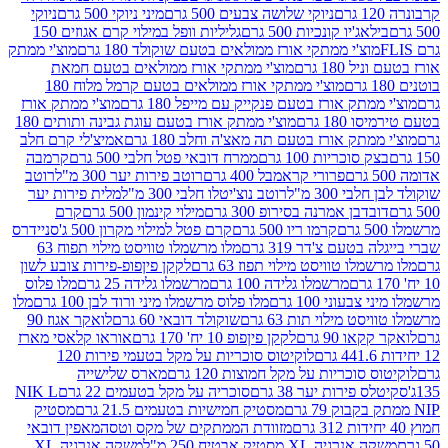
ניוקי שלושה צבעים 500 גרם
מיני ניוקי 500 גרם
ניוקי
ג'יו קונכיות 500 גרם
גליליות וופל במילוי קרם אגוזים 150
וצ'י ממתקי אורז ממולאים בטעם שוקולד 180 גרם
מוצ'י ממתק
180 גרם
מוצ'י ממתקי אורז ממולאים בטעם חמאת
מוצ'י ממתקי אורז ממולאים בטעם קרמל מלוח 180
תק אורז בטעם פנקייק עם מייפל 180 גרם
מוצ'י ממתק אורז
18 גרם
מוצ'י ממתק אורז בטעם עוגת גבינה ותותים 180
תק אורז בטעם תה מאצ'ה וחלב 180 גרם
אמיצ'לי קרם חלב
סוכריות 100 גרם
ממרח דובאי פטל חלבי 500 גרם
קרמבה
פרורי קראמבל 400 גרם
רוטב פירות יער 300 מ"ל
רוטב
 300 מ"ל
רוטב נוצ'יטלו חלבי 300 מ"ל
מלית פירות יער
דבן אמרנה בסירופ 300 גרם
מילוי קינמון 500 גרם
קרם
קרמו ריו 500 גרם
קרם פטל למילוי מקרון 500 ג'
סניידרס
טעם צ'דר 319 גרם
מלו מרשמלו טוויסט מילוי תפוח 63
לו טוויסט מילוי תפוז 63 גרם
לקקן פיןפופ-פירות צובע לשון
מרשמלו גלידה 100 גרם
מרשמלו גלידה 25 גרם
מלו פלוס
עוני 100 גרם
מלו פלוס מרשמלו מיני ורוד לבן 100 גרם
מלו
 מילוי תות 63 גרם
שוקולד דובאי 60 גרם
לואקר אגוז 90
ו 90 גרם
לקקן פיןפופ 10 יח' 170 גרם
אוראו קלאסי מארז
לוקיטוס סוכריות על מקל בטעמי פירות 120
סוכריות על מקל חמוצות 120 גרם
מארס שלישייה
פירות יער 38 גרם
סוכריה על מקל בטעמים 22 גרם
NIK L
מסטיק חמישיות בטעמים 21.5 גרם
מסטיק
מזוודת הממתקים של מקס וטסה
מאפין דובאי
יה XL מסטיק אבטיח 250 מ"ל
משקה אנרגיה XL