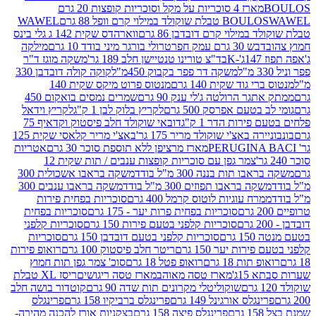
מארז 4 סוכריות על מקל וסוכריות קופצות 20 גרם
WAWEL
BOULO
במילוי קרם דובדבן 86 גרם
ווארהדס שקית 142 ג גלי בינס
בש 30 גרם עמק חפר
טרולי בורגר מיני בודד 10 גרם
מילקה
K
בד"צ טורינו טנטיישן חלב 189 גר'
משקה מוגז ד"ר
משקה דר פפר בקבוק 450מ"ל
קוקה קולה דובדבן 330
 גוד שקית 140 גרם
מנטוס פרוט מיקס שקית 140
ר הרולטה ג'לי ענק 90 גרם
שמרים נמסים בואקום 450
בטעם אפרסק 500 גרם
לקריץ בלוק לבן 1 ק"ג
לקריץ וידאל
ירות הדר 1 ק"ג
דובאי שוקולד חלב פיסטוק וקדאיף 75
ה באצ'י שוקולד מריר 175 גר'
באצ'י מריר קלאסי שקית 125
מארז מרציפן ללא תוספת סוכר 30 גרם
אטריות
צמר גפן עם סוכריות קופצות ענבים / תות שקית 12
 תות בננה 300 מ"ל בודד
משקה בראבו אשכולית 300
ה בראבו תפוזים 300 מ"ל בודד
משקה בראבו ענבים 300
רח עוגיות לוטוס קרמל 400 גרם
סוכריות בפחית פירות
סוכריות בפחית פרות יער - 175 גרם
סוכריות בפחית
סוכריות קלפני בטעם פירות 150 גרם
סוכריות קלפני
גרם
סוכריות קלפני בטעם דובדבן 150 גרם
סוכריות
רות יער 150 גרם
ריטר חלב פיסטוק 100 גרם
רואופ פירות
תות 18 גרם
רואופ פטל 18 גרם
סוכ' צמר גפן תות חמוץ
1ג'
מארז טסה מאוהב
מארז טסה ריגושים
ריסז XL טבלת
שוקוליטלי מקרונים תות שדה 90 גרם
קוטדור בושה חלב
גלס אורגינל 149 גרם
פרינגלס ברביקיו 158 גרם
פרינגלס
פרינגלס פיצה 158 גרם
בצקניות אורז להכנה מהירה-