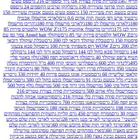
סוכריות סודה בצורת אבן נייר ומספרים 216 גרם
פס טעים
טי עשירייה 150 גרם
לקקן שרביט הקסמים 24 גרם
פס
ת עשירייה 150 גרם
פס טעים בטעם אבטיח עשירייה 150
דפי מנטה תות אדום 0.6 גרם
לארבי מרשמלו אבטיח
מרשמלו לב 180ג'
לארבי מרשמלו פרח 180ג'
הריבו מרשמלו
הריבו מרשמלו אקזוטיק 175ג'
WOW Z קלסטרס פירות 85
 85 גרם
שוקולד Angel hair צמר גפן עם
טבלת שוקולד דובאי לבן 200 גרם
טבלת שוקולד דובאי
WOW Z רופ משפחתי פירות 100 גרם
מקל סבא צבעוני
 סבא כחול לבן 144 גרם
מקל סבא ורוד לבן 144 גרם
קלבי
ולד 40 גרם
גולון דיאג'סטיב תפוז 280ג'
גולון באטר פליי
ב 600 גרם
פולרטי חטיפי קרח 400 מ"ל ורוד
ממרח נוטלה
טבלת פררו רושר שוקולד מריר 70% 90 גרם
ביצת קינדר
60 גרם
מסטיק אגוגו בטעם פירות 40 יחידות 330 גרם
ריצ
טעם גבינה 91 גרם
מרשמלו כובע כחול לבן 500 גרם
מרשמלו
50 ג
מרשמלו מיני ורוד פיני 500 ג
מרשמלו גולף כחול 500
לף אדום 500 גרם
סוכריות סודה בצורת טטריס 216
סודה בצורת כלי עבודה 216 גרם
סוויטאנגו אבקה להכנת
סוויטאנגו ממתיק 700 גרם
סוכריות סודה בצורת
סוכריות סודה בצורת פיצה 180 גרם
מרשמלו חטיפי
ממרח תמרים 450 גרם קליית גת
שקית ההפתעות ממתקים
וני
טרנד לארבי מנגו וקשיו 28ג'
טרנד לארבי תות שלם מיובש
ד לארבי תות שלם מיובש שוקו 60ג'
טרנד לארבי תות שלם
6ג'
מארז ממתקים שקית הפתעה טסה
ג'מבו טורטילה
נת נאצ'ו 100 גרם
ג'מבו טורטילה צ'יפס בטעם ברביקיו