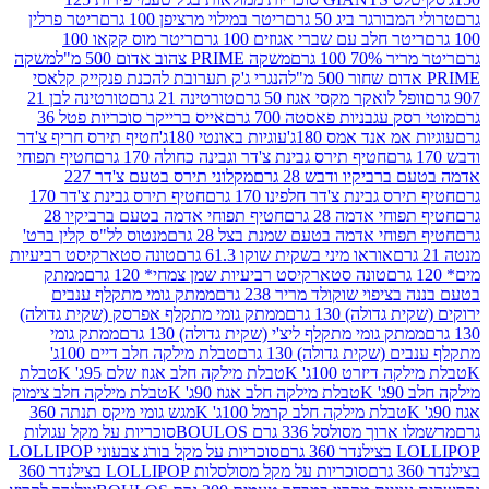
ורגר ביג 50 גרם
ריטר במילוי מרציפן 100 גרם
ריטר פרלין
ר חלב עם שברי אגוזים 100 גרם
ריטר מוס קקאו 100
 100 גרם
משקה PRIME צהוב אדום 500 מ"ל
משקה
הנגרי ג'ק תערובת להכנת פנקייק קלאסי
ל לואקר מקסי אגוז 50 גרם
טורטינה 21 גרם
טורטינה לבן 21
 עגבניות פאסטה 700 גרם
אייס ברייקר סוכריות פטל 36
מ אנד אמס 180ג'
עוגיות באונטי 180ג'
חטיף תירס חריף צ'דר
חטיף תירס גבינת צ'דר וגבינה כחולה 170 גרם
חטיף תפוחי
ביקיו ודבש 28 גרם
מקלוני תירס בטעם צ'דר 227
 גבינת צ'דר חלפינו 170 גרם
חטיף תירס גבינת צ'דר 170
חי אדמה 28 גרם
חטיף תפוחי אדמה בטעם ברביקיו 28
וחי אדמה בטעם שמנת בצל 28 גרם
מנטוס לל"ס קלין ברט'
אוראו מיני בשקית שוקו 61.3 גרם
טונה סטארקיסט רביעיות
טונה סטארקיסט רביעיות שמן צמחי* 120 גרם
ממתק
יפוי שוקולד מריר 238 גרם
ממתק גומי מתקלף ענבים
דולה) 130 גרם
ממתק גומי מתקלף אפרסק (שקית גדולה)
ק גומי מתקלף ליצ'י (שקית גדולה) 130 גרם
ממתק גומי
(שקית גדולה) 130 גרם
טבלת מילקה חלב דיים 100ג'
דיזרט 100ג' K
טבלת מילקה חלב אגוז שלם 95ג' K
טבלת
K
טבלת מילקה חלב אגוז 90ג' K
טבלת מילקה חלב צימוק
טבלת מילקה חלב קרמל 100ג' K
מגש גומי מיקס תנתה 360
 מסולסל 336 גרם BOULOS
סוכריות על מקל עגולות
 גרם
סוכריות על מקל בורג צבעוני LOLLIPOP
סוכריות על מקל מסולסלות LOLLIPOP בצילנדר 360