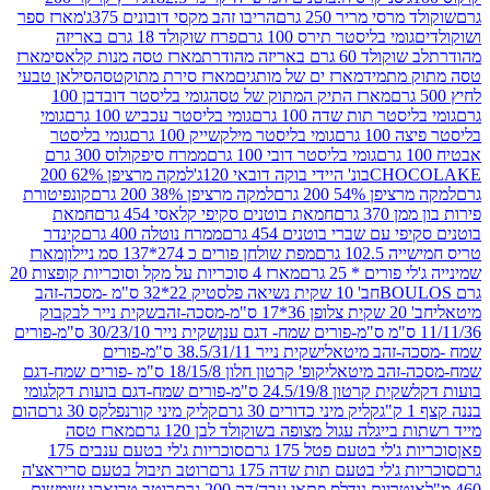
סי מריר 250 גרם
הריבו זהב מקסי דובונים 375ג'
מארז ספר
ומי בליסטר תירס 100 גרם
פרח שוקולד 18 גרם באריזה
ד 60 גרם באריזה מהודרת
מארז טסה מנות קלאסי
מארז
מתמיד
מארז ים של מותגים
מארז סירת מתוקטסה
סילאן טבעי
מארז התיק המתוק של טסה
גומי בליסטר דובדבן 100
טר תות שדה 100 גרם
גומי בליסטר עכביש 100 גרם
גומי
 גרם
גומי בליסטר מילקשייק 100 גרם
גומי בליסטר
גומי בליסטר דובי 100 גרם
ממרח סיפקולוס 300 גרם
CHO
בונ' היידי בוקה דובאי 120ג'
למקה מרציפן 62% 200
54% 200 גרם
למקה מרציפן 38% 200 גרם
קונפיטורת
3 גרם
חמאת בוטנים סקיפי קלאסי 454 גרם
חמאת
עם שברי בוטנים 454 גרם
ממרח נוטלה 400 גרם
קינדר
10 גרם
מפת שולחן פורים כ 274*137 סמ ניילון
מארז
רים * 25 גרם
מארז 4 סוכריות על מקל וסוכריות קופצות 20
חב' 10 שקית נשיאה פלסטיק 22*32 ס"מ -מסכה-זהב
כה-זהב
שקית נייר לבקבוק
שקית נייר 30/23/10 ס"מ-פורים
-זהב מיטאלי
שקית נייר 38.5/31/11 ס"מ-פורים
זהב מיטאלי
קופ' קרטון חלון 18/15/8 ס"מ -פורים שמח-דגם
קית קרטון 24.5/19/8 ס"מ-פורים שמח-דגם בועות דקל
גומי
קליק מיני כדורים 30 גרם
קליק מיני קורנפלקס 30 גרם
הום
ייגלה עגול מצופה בשוקולד לבן 120 גרם
מארז טסה
'לי בטעם פטל 175 גרם
סוכריות ג'לי בטעם ענבים 175
ג'לי בטעם תות שדה 175 גרם
רוטב תיבול בטעם סריראצ'ה
ריות נודלס פתאי עבה/דק 200 גרם
רוטב טריאקי שומשום