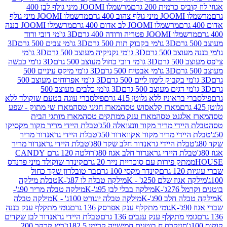
 כרמית 200 גרם
מרשמלו JOOMI מיני גולף לבן 400
400 גרם
מרשמלו JOOMI מיני גולף
מרשמלו JOOMI לב אדום 400 גרם
מרשמלו JOOMI בננה
JOOM פטריה ורודה 400 גרם
3D גו'מי דובי ורוד
3D גו'מי בקבוק תות 500 גרם
3D גו'מי צבים 500 גרם
3D
 500 גרם
3D גו'מי נקניקיה מעוצב 500 גרם
3D גו'מי
גרם
3D גו'מי דובי כחול מעוצב 500 גרם
3D גו'מי כבשה
3D גו'מי אבטיח 500 גרם
3D גו'מי מיקס עיניים 500
3D גו'מי אפרוחים מעוצב 500
3D גו'מי כלבים מעוצב 500
ראוניז ללא גלוטן 415 גרם
פילסברי עוגה בטעם שוקולד ללא
מארז קלאסוש טסה
מארז חגיגי טסה
מארז שי מתוק - שפע
אלגנט טסה
מארז ענק ממתקים טסה
מארז מותגי הבית
ידי מריר מקור וונצואלה 50ג'
טבלת היידי מריר מקור מקסיקו
ידי מריר מקור אקוואדור 50ג'
טבלת היידי גראנדור מריר
לת היידי גראנדור חלב שקד 80ג'
טבלת היידי גראנדור מריר
ת היידי גראנדור חלב אגוז 80ג'
רולטה 120 גרם CANDY
תק פירות עם סוכריית נייר 20 גרם
קינדר שוקולד מיני פרנדס
רם
קינדר מקסי 100 גרם
בר טובלרון שקד כחול
וז שלם 250ג' - K
מילקה טבלה לו 87ג'-K
טבלת מילקה
2ג'-K
מילקה בבלי לבן 95ג'-K
מילקה טבלה מריר 90ג'-
חלב 90ג'-K
מילקה טבלה יוגורט 100ג' - K
מילקה טבלה
גומי מתקלף ענק אפרסק 136 גרם
גומי מתקלף ענק בננה
י מתקלף ענק ענבים 136 גרם
טבלת היידי גראנדור לבן שקדים
סניקרס ח.בוטנים חמישייה קרימי 182.5ג'
ריץ קרקר 200