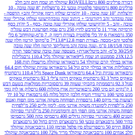
80 גרם
ROVELLI שוקולד חג שמח חום זהב חלב
שופר פלסטיק טבעי 22 ס"מ
צלחת "8 שנה טובה - 10
מרכז שולחן רימון אקרילי זהב+ הדפסה -
ר זהב דקורטיבי + כיתוב שנה טובה
קישוטי שולחן אקרילי שנה
יח'
קישוטי שולחן אקרילי שנה טובה -כסף - 5 יח'
דג כסף
 ס"מ
דבש לחיץ 250 גרם עמק חפר
עוגת דבש עוגל'ה
טיק בצורת רימון ק. 7 ס"מ-שקוף
חב' 6 כלי
 -בצורת תפוח 12.8*13.8*7 ס"מ
קופ' קרטון חלון שנה
קפ' קרטון חלון שנה טובה
אגרת+ מעטפה שנה טובה שופר/ספר תורה
מגנט חג שמח 5*9
אוראו שוקולד גליל 110.4 גרם
גלילות
קרם שוקולד 54 גרם
אוראו שוקולה מרשמלו תות 168
ראו במילוי קרם וניל 54 גרם
אוראו עוגיות שוקולד חום 64.4
ת וניל 64.4 גרם
אוראו Space Dunk גליל 110.4 גרם
חטיף
גרם
חטיף טאקיס דרגון צ'ילי 92.3 גרם
חטיף טאקיס
ממתק בקבוקי שעווה 39 גרם
סוכריות ממולאות בטעם דבש
יני 200 גרם
איטריות אורז מקלות 600 גרם
לוק או לוק גומי
טודיי חטיף חלבון קרמל מלוח 65 גרם
מארז של 10 יח'
ס 140 גרם
פחית תפוחחה משקה אורגני מוגז תפוח ואננס
ת לימוננדה משקה אורגני מוגז- לימון וליים 250 מ"ל
פחית
אורגני מוגז תפוזי דם ודומדמניות 250 מ"ל
גרגרי טפיוקה
גרגרי טפיוקה גדולים 400 גרם
מיסו כהה 500 גרם
מיסו
נאצ'וס טבעי 50 גרם
נאצ'וס תירס כחול 50 גרם
נאצ'וס
פרינגלס סין פלפל ופרמזן 110 גרם
ביאנקה שוקולד
ם
ביאנקה שוקולד מריר 72% 100 גרם
ביאנקה שוקולד