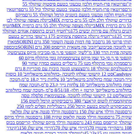
פרוטאין פרו-חטיף חלבון טבעוני בטעם פיסטוק שוקולד 55
פרו-חטיף חלבון טבעוני בטעם שוקולד וניל 55 גרם
פרוטאין
בון טבעוני בטעם בוטנים קרמל ושוקולד 55 גרם
מיקס
 ולבן 55 גרם כרמית MIX
בייגלה מצופה שוקולד לבן
בייגלה מצופה שוקולד חלב 55 גרם כרמית MIX
חטיף
עם פירות יבשים 175גר'
חטיף דגנים בתוספת אגוזים ושוקולד
חטיף גרונלה בתוספת צימוקים 175 גר'
טופי כדורים בטעם
ם
בונ' פח דמות סנטה השומר 350 גרם SORINI
מארז
ביבונצ'יק
בונ' פח משאית קריסמס 200 גרם SORINI
בובספוג
 330 מ"ל
שק' קונפטי פי.וי.סי-סביביון מיקס צבעים
שק'
וי.סי-כד שמן מיקס צבעים
ממתק גומי מתקלף מיקס 60
י מתקלף מנגו 75 גרם
לייס בטעם כמהין שחור 90
קולד 18 גרם
צעצוע סנטה בובות עם סוכריות 8 גרם
1 קישוטי שולחן לחנוכה -כחול/זהב מיטאלי
חב' 10 כוסות
 שמח כחול/זהב מיטאלי
חב' 10 צלחות נייר ק.18 ס"מ-חנוכה
הב מיטאלי
חב' 10 צלחות נייר ק.23 ס"מ-חנוכה שמח
יטאלי
קפ' קרטון + חלון- 8/51/18 ס"מ -חנוכה שמח כחול/זהב
עוני
מארז סלסלה טסה
לוטוס קראנצ'י 380 גרם
ביסקויט קרמל לוטוס 156
לוטוס בטעם קרמל 250 גרם
גליליות וופלים לימון 250
ד איש שלג 150 גרם
סנטה וורלד סנטה,איש שלג ומלאך
סנטה וורלד סנטה קלאוס שקית 108 גרם
סנטה וורלד מיקס
 במגף 243 גרם
סנטה וורלד מיקס שוקולד קריסמס בכוס
י פינגווין 70ג'
היידי איש שלג 70ג'
היידי איש שלג 150ג'
קינדר
3xג' 45ג'
שוקולד קינדר בצורת סנטה קלאוס