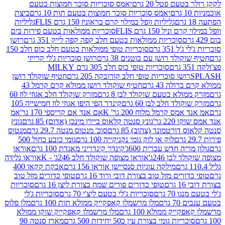
עם פטל 20 גרם
יאמס סוכריות סוכר חמוצות בטעם
יאמס סוכריות סוכר חמוצות בטעם תות 10 גרם
ביצת
גליליות וופל במילוי קרם בראוניז 150 גרם FLIS
גליליות
יל 150 גרם FLIS
סוכריות ממולאות בטעם פירות בים
סוכריות ממולאות בטעם חלב קפה קפה לייק 351 גרם
רושן
351 גרם
סוכריות טופי ממולאות בטעם חלב כוס חלב 150
ולד רושן עם בוטנים 38 גרם
רושן סוכריות ג'לי קרייזי
סוכריות טופי כוס חלב 305 גרם MILKY
ושו סוכריות טופי חלב קורובקה 205 גרם
חטיף שוקולד רושן
לה 43 גרם
חטיף שוקולד רושן ממולא קרם קרמל 43
ולא בטעם שוקולד לבן 8 גרם
מזרק שוקולד חלב אגוזי לוז 60
לד חלב לבן 60 גרם
קינדר הפי היפו אגוזי לוז חמישייה 105
ס קרמל מלוח 200 גר' K
אם אנד אם קריספי 170 גר'
אמ
2 גר'
גונץ סנטה קלאוס ביירן מינכן (אדום) 85 גרם
גונץ
ורטמונד (צהוב) 85 גרם
סוכ' מנטוס מנטה 29.7 גרם
מנטוס
לוק או לוק גומי נקניקייה 100 גרם
גומי כובע כחול 500
יה חדש עברית 600ג'
קינדר קינדריני מאגדת 100 גרם
אוראו
לבן 246ג'
אוראו מצופה שוקולד חלב 246ג' - K
אוראו גלידה
מילקה עוגיות סנסיישן אוראו 156 גרם
אבקת קקאו 400
רים מזל טוב בצורת דובי ורוד 16 גרם
טופי כדורים מזל טוב
ם
טופי כדורים פורים שמח בצורת ליצן 16 גרם
סוכריות
70 גרם
סוכריות ג'לי בטעם ליצ'י 70 גרם
סוכריות ג'לי
גרם
מלו מרשמלו קאפקייק ממולא תות 100 גרם
מלו פלוס
יק ממולא 100 גרם
מלו מרשמלו קאפקייק שוקו ממולא
יות גומי בצורת עין כ50 יחידות 500 גרם
מארז סנטה 90