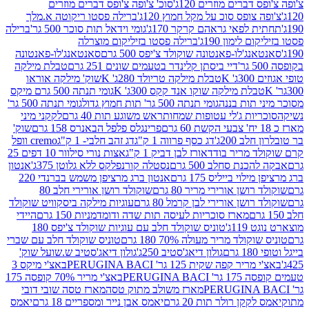
ברים מוזרים 120ג'
סוכ' צ'ופה צ'ופס דברים מוזרים
צופס סוכ על מקל חמוץ 120ג'
ברילה פסטו ריקוטה א.מלך
לפאי גראהם קרקר 170ג'
גומי וידאל תות סוכר 500 גר'
ברילה
לימון 190ג'
ברילה פסטו בזיליקום מוצרלה
ג'לו-פאנטונה שוקולד צ'יפס 500 גרם
סאנטאנג'לו-פאנטונה
דיי ביסתן קלינדר בטעמים שונים 251 גרם
טבלת מילקה
K
טבלת מילקה טריולד 280ג' K
שוק' מילקה אוראו
לת מילקה שוקו אנד קקס 300ג' K
גומי תנתה 500 גרם מיקס
 תות בננה
גומי תנתה 500 גר' תות חמוץ גדול
גומי תנתה 500 גר'
יות ג'לי עטופות שמחות
ראש משוגע תות 40 גרם
לקקני מיני
פרינגלס פלפל הבאנרס 158 גרם
שוק'
 200ג'
דג כסף פרווה 1 ק"ג
דג זהב חלבי- 1 ק"ג
cremo וופל
 מריר בודד
אורז לבן דביק 1 ק"ג
אצות נורי סילוור 10 דפים 25
נת סחלב 500 גרם
נסטלה קורנפלקס ללא גלוטן 375ג'
אנטון
וי בייליס 175 גרם
אנטון ברג מרציפן משמש בברנדי 220
שן אורירי מריר 80 גרם
שוקולד רושן אורירי חלב 80
ושן אורירי לבן קרמל 80 גרם
עוגיות מילקה ביסקוויט שוקולד
מארז סוכריות לעיסה תות שדה ודומדמניות 150 גרם
היידי
1ג'
טוניס שוקולד חלב עם עוגיות שוקולד צ'יפס 180
לד מריר מעולה 70% 180 גרם
טוניס שוקולד חלב עם שברי
גולון דיאג'סטיב 250ג'
גולון דיאג'סטיב ש.שועל שוק'
 קפה שקית 125 גר' PERUGINA BACI
באצ'י מיקס 3
PERUGINA 
באצ'י מריר 70% קופסה 175
מארז משולב מתוק טסה
מארז טסה שובי דובי
קן רולר תות 20 גרם
יאמס אבן נייר ומספריים 18 גרם
יאמס