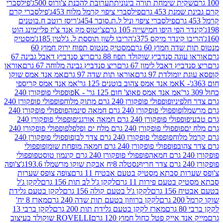
ית שימחת תורה בינונית
תערובת להכנת צ'ורוס 500ג'
פילסברי
 453 גרם
פילסברי ציפוי קרמל מלוח 453ג'
פילסברי קרם
פילסברי ציפוי וניל ל.ת.סוכר 454ג'
ריסז רוטב ח.בוטנים
פי היפו חמישייה 105 גרם
צ'יטוס מק אנד צ'יז פליימינג הוט
ינדר מיקס 375ג'
הריבו לשון תוססת ל. ג'לטין 185ג'
מסטיק
ה חמוץ 60 גרם
מסטיק מנטוס תפוח ירוק חמוץ 60
גה סנדביץ שוקולד תפוז 88 גרם
ריצ סנדביץ דאבל גבינה 67
ץ דאבל לימון 67 גרם
ריצ סנדביץ גבינה מלוחה 67 גרם
אוראו
מולדת 97 גרם
אוראו תות שדה 97 גרם
אמ אנד אמס שוקו
אמ אנד אמס צהוב בוטנים 125 גר'
אמ אנד אמס קריספי
אמ אנד אמס פאוצ' חום 125 גר' - K
פופפולי פופקורן 240
פיניו
פופפולי פופקורן 240 גרם מתוק מלוח
פופפולי פופקורן 240
ו
פופפולי פופקורן 240 גרם חמאה סינמה
פופפולי פופקורן 240
פולי פופקורן 240 גרם חמאה אורגני
פופפולי פופקורן 240
פופפולי פופקורן 240 גרם מלח ים ופלפל
פופפולי פופקורן 240
מלוח
פופפולי פופקורן 240 גרם צדר לבן
פופפולי פופקורן 240
וב
פופפולי פופקורן 240 גרם חמאה מופחת שומן
פופפולי
פופפולי פופקורן 240 גרם קינמון טוסט
פופפולי
נסטלה 8יח אבקת שוקו מרשמלו 193.6ג'
צ'ופה
 סבתא מסטיק בטעם אבטיח 11 גרם
צופה צופס שערות
בטעם פירות 11 גרם
לקקן ג'ל לב תות 156 גרם
לקקן ג'ל
 גרם
לקקן ג'ל בטעם קולה 156 גרם
לקקן בטעם גלידת
ם
לקקן ברווזון בטעם תות שדה 240 גרם
מארז 8 יח'
מארז לקקן בטעם גלידת תות 200 גרם
לקקן ברבי 13
 אייק פטל כחול חמוץ 120 גרם
ROVELLI שוקולד בעיצוב