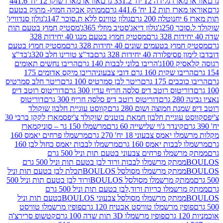
ידה 12 יח' 331.2 גרם
אוראו מארז שוקו 12 יח' 441.6
ת 12 יח' 441.6 גרם
ממתק אבקה חמוץ- מתוק בטעם
נוטלה 200 גרם
גולון טווינס ללא ת.סוכר 147ג'
גולון סנדוויץ'
250ג'
גולון דיאג'סטיב מוזלי 365ג'
מסטיק חמוץ בטעם תות
מסטיק חמוץ בטעם מנגו 40 יחידות 328
 בטעמים שונים 40 יחידות 328 גרם
מסטיק חמוץ בטעם
רה 40 יחידות 328 גרם
בד"צ טורינו חלב 320ג'
בד"צ
100ג'
הריבו בלוני לבבות 140 גרם
הריבו נחשים תאומים
שקית 160 גרם דובי צבעוני
הריבו מיקס אדומים 175
ים 175 גרם
ריטר לבן סמרטיס 100 גרם
ריטר חלב סמרטיס
יטוס רוטב דיפ סלסה חריף עדין 300 גרם
דוריטוס רוטב דיפ
ם
דוריטוס רוטב דיפ סלסה חריף 300 גרם
דוריטוס
ת חמוצה ושום 280 גרם
קווסט עוגיית חלבון שוקולד
 עוגיית חלבון חמאת בוטנים שוקולד צ'יפס
מארז לקקן ברבי 30
קינדר ג'וי שלישייה 60 גרם
מרשמלו 150 גר – סוניק
מארז
מס צבעוני 18 יח' 270 גרם
מרשמלו פרחים יאמס 160
בבות יאמס 160 גרם
מרשמלו לבבות יאמס כחול לבן 160
ממתק מרשמלו פרחים צבעוני בטעם תות וניל 500 גרם
ממתק מרשמלו לבבות ורוד לבן בטעם תות וניל 500 גרם
ממתק מרשמלו מסולסל BOULOSתכלת לבן בטעם תות וניל
ממתק מרשמלו מסולסל BOULOSורוד לבן בטעם תות וניל 500
ממתק מרשמלו כריות ורוד,לבן בטעם תות וניל 500 גרם
ממתק מרשמלו מסולסל צבעוני BOULOSבטעם תות וניל
ין מרשמלו טוויסט אבטיח 120 גרם
פופין מרשמלו טוויסט
פופין מרשמלו 3D תות שדה 100 גרם
קטשופ סרירצ'ה