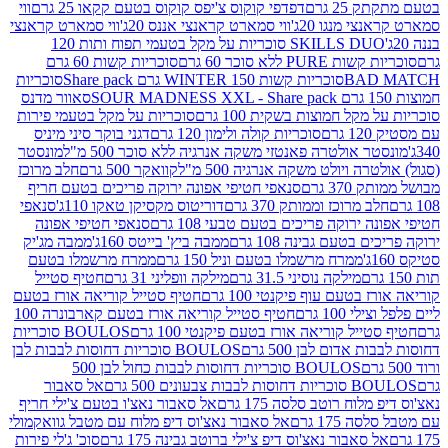
2 גרם
דפדפי קוקוס צ'יפס קוקוס בטעם קקאו 25 גרם
ווי
 מנגו 20ג'
ווי סמארט קראנצי אננס 20ג'
ווי סמארט קראנצי
SKILLS DUO סוכריות על מקל בטעמי תפוח ותות 120
P ללא סוכר 60 גרם
סוכריות קשות 60 גרם
BAD
סוכריות קשות WINTER 150 גרם Share pack
סוכריות
סאוור מדנס
קל חמוצות בשקית 100 גרם
סוכריות על מקל בטעמי פירות
סוכריות קולה ולימון 120 גרם
דגני בוקר סיני מיניס
 אולטרה פאנטזי משקה אנרגיה ללא סוכר 500 מ"ל
מונסטר
ה ויולט משקה אנרגיה 500 מ"ל
קוואקר 500 גרם
חלב מרוכז
3 גרם
סנאפי חטיפי אפונה ירוקה פריכים בטעם חריף
 מרוכז וממותק 370 גרם
דוריטוס מקסיקן טאקו 110ג'
סנאפי
ירוקה פריכים בטעם טבעי 108 גרם
סנאפי חטיפי אפונה
בטעם גבינה 108 גרם
ממבה ביץ' בייטס 160ג'
ממבה מג'יק
ממרח מרשמלו בטעם וניל 150 גרם
ממרח מרשמלו בטעם
מילקה נוסיני 31.5 גרם
מילקה וופליני 31 גרם
חטיף סטייל
בטעם עוף פיקנטי 100 גרם
חטיף סטייל קוריאה אורז בטעם
100 גרם
חטיף סטייל קוריאה אורז בטעם קארבונרה 100
יל קוריאה אורז בטעם פיקנטי 100 גרם
BOULOS סוכריות
אדום לבן 500 גרם
BOULOS סוכריות דחוסות לבבות לבן
BOULOS סוכריות דחוסות לבבות כחול לבן 500
 צבעונים 500 גרם
אל סאבור
וח רוטב סלסה 175 גרם
אל סאבור נאצ'ו בטעם צ'ילי חריף
175 גרם
אל סאבור נאצ'וס דיפ מלוח עם מטבל גוואקמולי
סאבור נאצ'וס דיפ צ'ילי ברוטב גבינה 175 גרם
סוכ' ג'לי פירות