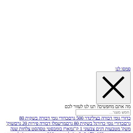
שים? תנו לנו לעזור לכם
רה בצילינדר 500 גרם
כדורי גומי דבורה בשקית 80
י כדורגל בשקית 80 גרם
מרשמלו דבורה פירות 20 גרם
שוק'
דגים צבעוני 1 ק"ג
מארז בומבסטי טסה
סט צלחות שנה