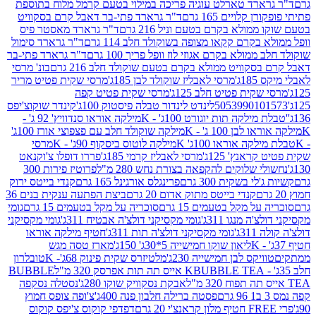
ארד טארלט עוגיה פריכה במילוי בטעם קרמל מלוח בתוספת
קלויים 165 גרם
ד"ר גרארד פתי-בר דאבל קרם בסקוויט
ולא בקרם בטעם וניל 216 גרם
ד"ר גרארד מאסטר פיס
בקרם קקאו מצופה בשוקולד חלב 114 גרם
ד"ר גרארד סימול
מולא בקרם אגוזי לוז וופל פריך 100 גרם
ד"ר גרארד פתי-בר
קוויט ממולא בקרם בטעם שוקולד חלב 216 גרם
בונ' מרסי
ג'
מרסי לאבליז שוקולד לבן 185ג'
מרסי שקית פטיט מריר
קית פטיט חלב 125ג'
מרסי שקית פטיט קפה
505399010
לינדט לינדור טבלה פיסטוק 100ג'
קינדר שוקוצ'יפס
ילקה תות יוגורט 100ג' - K
מילקה אוראו סנדוויץ' 92 ג' -
בן 100 ג' - K
מילקה שוקולד חלב עם פצפוצי אורז 100ג'
ה אוראו 100ג' K
מילקה לוטוס ביסקוף 90ג' - K
מרסי
אנץ' 125ג'
מרסי לאבליז קרמי 185ג'
פררו דופלו צ'וקנאט
 שלוקים להקפאה בצורת נחש 280 מ"ל
פרוטיז פירות 300
י בשקית 300 גרם
פרינגלס אורגינל 165 גרם
קנדי בייטס ירוק
קנדי בייטס מתוק אדום 20 גרם
ביצת הפתעה ענקית בנים 36
ל מקל בטעמים 15 גרם
סוכריה על מקל בטעמים 15 גרם
גומי
 מנגו 311ג'
גומי מקסיקני דולצ'ה אבטיח 311ג'
גומי מקסיקני
ג'
גומי מקסיקני דולצ'ה תות 311ג'
חטיף מילקה אוראו
ליאון שוקו חמישייה 5*30ג' 150ג'
מארז טסה מגש
יקס לבן חמישייה 230ג'
מלטיזרס שקית פינוק 68ג'- K
טובלרון
BUBBLE TEA אייס תה תות אפרסק 320 מ"ל
BUBBLE
אבקת נסקוויק שוקו 280ג'
נסטלה נסקפה
פסטה ברילה חלבון פנה 400ג'
צ'ופה צופס חמוץ
דפדפי קוקוס צ'יפס קוקוס