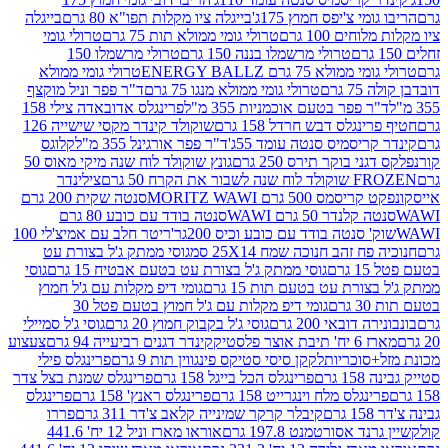
י צ'יפס חמוץ 175ג'
בייגלה ציו מקלות תפו"א 80 גרם
בייגלה
ים 100 גרם
טרולי גומי ממולא תות 75 גרם
טרולי גומי
טרולי מרשמלו בננה 150 גרם
טרולי מרשמלו 150
לא 75 גרם ENERGY BALLZ
טרולי גומי ממולא
גרם
טרולי גומי ממולא מנגו 75 גרם
ד"ר פפר וניל מוקצף
 פפר בטעם אוכמניות 355 מ"ל
פרינגלס אדובאדה צילי 158
נגלס דבש חרדל 158 גרם
שוקולד קינדר מקסי שישייה 126
ריסמיס סנטה עומד 55ג'
ד"ר פפר אורגינל 355 מ"ל
קלוגס
 בוקר תירס 250 גרם
גונץ שוקולד לוח שנה מיקי מאוס 50
 את הקרח 50 גרם
צילינדר
50 גרם MORITZ WAWI
סנטה שקית 200 גרם
לנדר 50 גרם WAWI
סנטה בודד עם כובע 80 גרם
 סנטה בודד עם כובע וכיס 200גר'
ריטר חלב עם אמיצ'לי 100
 זהב חנוכה שמח 25X14 סמ
גוסי ממתק ג'ל בצורת עט
ם
גוסי ממתק ג'ל בצורת עט בטעם אבטיח 15 גרם
גוסי
ורת עט בטעם תות 15 גרם
גומי דיפ מקלות עם ג'ל חמוץ
ם
גומי דיפ מקלות עם ג'ל חמוץ בטעם פטל 30
דובאי 200 גרם
גוסי ג'ל בקבוק חמוץ 20 גרם
גוסי ג'ל סמיילי
וצר פלסטיק
קינדר דגנים רביעייה 94 גרם
צעצוע
סוכריות
לקקן סיסי סטיקס פינגווין תות 9 גרם
פרינגלס פילי
רם
פרינגלס הכל בייגל 158 גרם
פרינגלס שמנת בצל צדר
נגלס מלח וינגרייט 158 גרם
פרינגלס ראנץ' 158 גרם
פרינגלס
קיבלר קרקר שמינייה קלאב צ'דר 311 גרם
פררו
אסורטמנט 197.8 גרם
אוראו מארז וניל 12 יח' 441.6