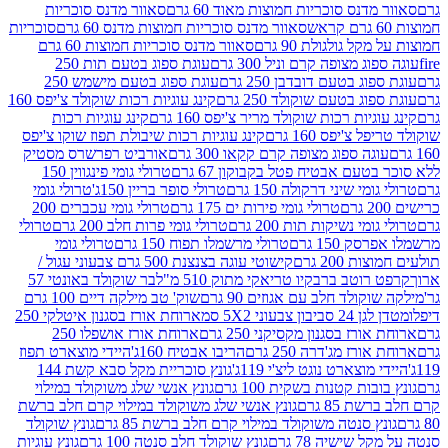
נס סוכריות חמוצות מאוד 60 גרם
סאוור מדנס סוכריות
סאוור מדנס סוכריות חמוצות מדנס 60 גרם
סוכריות
 גולגולת 90 גרם
סאוור מדנס סוכריות חמוצות 60 גרם
 מצופה קרם וניל 300 גרם
עוגת ספוג בטעם תות 250
 בטעם דובדבן 250 גרם
עוגת ספוג בטעם מישמש 250
ג בטעם שוקולד 250 גרם
קינג עוגיות רכות שוקולד צ'יפס 160
יות רכות שוקולד מריר צ'יפס 160 גרם
קינג עוגיות רכות
'יפס 160 גרם
קינג עוגיות רכות שיבולת תפוז שוקו צ'יפס
ה ספוג מצופה קרם קקאו 300 גרם
אורביט רפרשרס מסטיק
עם אבטיח פטל בקבוקון 67 גרם
טרולי גומי פינגווין 150
י שיני דרקולה 150 גרם
טרולי סופר בריין 150ג'
טרולי גומי
טרולי גומי פירות ים 175 גרם
טרולי גומי עכברים 200
י נשיקות תות 200 גרם
טרולי גומי פרות חלב 200 גרם
טרולי
150 גרם
טרולי מרשמלו תפוח 150 גרם
טרולי גומי
200 גרם
קישוטי עוגה בצנצנת 500 גרם צבעוני עגול /
טב ברבקיו טריאקי מתוק 510 מ"ל
בר שוקולד באונטי 57
ולד חלב עם אגוזים 90 גרם
שוק' טב מילקה דיים 100 גרם
יבון צבעוני 5X2 סמ
ארוחת אורז בסגנון איטלקי 250
ז בסגנון מקסיקני 250 גרם
ארוחת אורז אושפלו 250
ז מג'דרה 250 גרם
הריבו אבטיח 160ג'
היידי מוצארט תפוז
וצארט נוגט ליצ'י 119ג'
גונץ סוכריית מקל סבא קשת 144
ת קטנות בשקית 100 גרם
גונץ אנשי שלג משוקולד במילוי
85 גרם
גונץ אנשי שלג משוקולד במילוי קרם חלב ברשת
 סנטה משוקולד במילוי קרם חלב ברשת 85 גרם
גונץ שוקולד
שישיה 78 גרם
גונץ שוקולד חלב סנטה 100 גרם
גונץ עוגיות