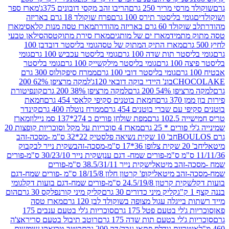
סי מריר 250 גרם
הריבו זהב מקסי דובונים 375ג'
מארז ספר
ומי בליסטר תירס 100 גרם
פרח שוקולד 18 גרם באריזה
ד 60 גרם באריזה מהודרת
מארז טסה מנות קלאסי
מארז
מתמיד
מארז ים של מותגים
מארז סירת מתוקטסה
סילאן טבעי
מארז התיק המתוק של טסה
גומי בליסטר דובדבן 100
טר תות שדה 100 גרם
גומי בליסטר עכביש 100 גרם
גומי
 גרם
גומי בליסטר מילקשייק 100 גרם
גומי בליסטר
גומי בליסטר דובי 100 גרם
ממרח סיפקולוס 300 גרם
CHO
בונ' היידי בוקה דובאי 120ג'
למקה מרציפן 62% 200
54% 200 גרם
למקה מרציפן 38% 200 גרם
קונפיטורת
3 גרם
חמאת בוטנים סקיפי קלאסי 454 גרם
חמאת
עם שברי בוטנים 454 גרם
ממרח נוטלה 400 גרם
קינדר
10 גרם
מפת שולחן פורים כ 274*137 סמ ניילון
מארז
רים * 25 גרם
מארז 4 סוכריות על מקל וסוכריות קופצות 20
חב' 10 שקית נשיאה פלסטיק 22*32 ס"מ -מסכה-זהב
כה-זהב
שקית נייר לבקבוק
שקית נייר 30/23/10 ס"מ-פורים
-זהב מיטאלי
שקית נייר 38.5/31/11 ס"מ-פורים
זהב מיטאלי
קופ' קרטון חלון 18/15/8 ס"מ -פורים שמח-דגם
קית קרטון 24.5/19/8 ס"מ-פורים שמח-דגם בועות דקל
גומי
קליק מיני כדורים 30 גרם
קליק מיני קורנפלקס 30 גרם
הום
ייגלה עגול מצופה בשוקולד לבן 120 גרם
מארז טסה
'לי בטעם פטל 175 גרם
סוכריות ג'לי בטעם ענבים 175
ג'לי בטעם תות שדה 175 גרם
רוטב תיבול בטעם סריראצ'ה
ריות נודלס פתאי עבה/דק 200 גרם
רוטב טריאקי שומשום