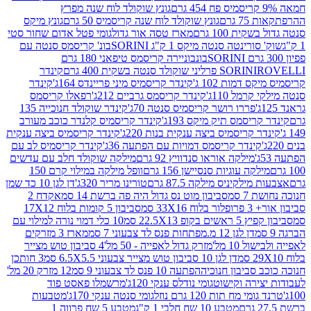
גונץ שוקולד לוח שנה מפרץ
גרם
גונץ שוקולד לוח שנה קריסמיס 50 גרם
גונץ מיקס
ת 100 גרם
מארז טסה אור גדול
גומי פטל אדום שחור סטי
רינטה סנטה מיקס 1 ק"ג SORINI
בונ' קריסמס סנטה עם
בונבוניירה קריסמס טיפאני 180 גרם
גרם
SORINI
קינדר
דמות 102 ג'
קינדר קריסמיס מיני פריינדס 164ג'
קינדר
מל 110ג'
קינדר קריסמס גרביים 212ג'
רפאלו קריסמס
פררו רושר קריסמיס סנטה 70ג'
קינדר שוקולד חנוכייה 135
יסמס תיק מיקס 193ג'
קינדר קריסמיס קלנדר כוכב מעורב
 קריסמיס ביצה ענקית בנות 220ג'
קינדר קריסמיס ביצה ענקית
ינדר קריסמס דמויות עם הפתעה 36ג'
קינדר קריסמיס לב עם
מילקה אוראו סנדוויץ 92 גרם
מילקה שוקולד חלב עם עדשים
קה עוגיות סנסיישן 156 גרם
וופל מילקה במילוי קרם 150
לקיניס מילקה 87.5 גרם
טורינו מריר 320ג'
דן לגן 10 כד שמן
 סמ
סביבון מוט נס גדול היה פה ברשת 14 סמ
אקדח 2
33 סמ
סביבון 5 קומות בלוח 17X12
ופ 22.5X13 סמ
10 כלי דמוי נורה למילוי עם
דן לגן 12 מ.מפתחות פנס לד צבעוני 7 סמ
מארז 3 מזרקים
10 מל'
מזרק גדול לאפייה - 50 מל'
4 סביבון טוש מצייר
דן לגן 10 סביבון טוש מצייר צבעוני 6.5X5.5 סמ
3 חותכן
סביבון חנוכיה
הפתעה 10 פנס לד צבעוני 9 סמ
12 מזרק 20 מל'
ירה וקישוט
גומי נודלס ענקי 120ג'
מרשמלו פאסט פוד
 מח תות 120 גרם נוזל
גומי סנטה ענקי 170ג'
מטבעות
מטבע 10 שח חלבי 1 ק"ג
מטבע 5 שח פרווה 1