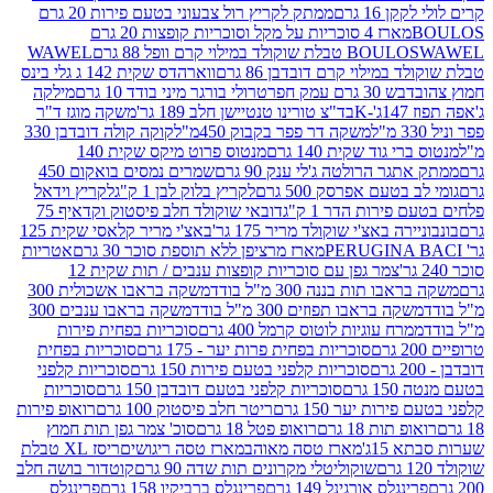
16 גרם
ממתק לקריץ רול צבעוני בטעם פירות 20 גרם
מארז 4 סוכריות על מקל וסוכריות קופצות 20 גרם
WAWEL
BOULO
במילוי קרם דובדבן 86 גרם
ווארהדס שקית 142 ג גלי בינס
בש 30 גרם עמק חפר
טרולי בורגר מיני בודד 10 גרם
מילקה
K
בד"צ טורינו טנטיישן חלב 189 גר'
משקה מוגז ד"ר
משקה דר פפר בקבוק 450מ"ל
קוקה קולה דובדבן 330
 גוד שקית 140 גרם
מנטוס פרוט מיקס שקית 140
ר הרולטה ג'לי ענק 90 גרם
שמרים נמסים בואקום 450
בטעם אפרסק 500 גרם
לקריץ בלוק לבן 1 ק"ג
לקריץ וידאל
ירות הדר 1 ק"ג
דובאי שוקולד חלב פיסטוק וקדאיף 75
ה באצ'י שוקולד מריר 175 גר'
באצ'י מריר קלאסי שקית 125
מארז מרציפן ללא תוספת סוכר 30 גרם
אטריות
צמר גפן עם סוכריות קופצות ענבים / תות שקית 12
 תות בננה 300 מ"ל בודד
משקה בראבו אשכולית 300
ה בראבו תפוזים 300 מ"ל בודד
משקה בראבו ענבים 300
רח עוגיות לוטוס קרמל 400 גרם
סוכריות בפחית פירות
סוכריות בפחית פרות יער - 175 גרם
סוכריות בפחית
סוכריות קלפני בטעם פירות 150 גרם
סוכריות קלפני
גרם
סוכריות קלפני בטעם דובדבן 150 גרם
סוכריות
רות יער 150 גרם
ריטר חלב פיסטוק 100 גרם
רואופ פירות
תות 18 גרם
רואופ פטל 18 גרם
סוכ' צמר גפן תות חמוץ
1ג'
מארז טסה מאוהב
מארז טסה ריגושים
ריסז XL טבלת
שוקוליטלי מקרונים תות שדה 90 גרם
קוטדור בושה חלב
גלס אורגינל 149 גרם
פרינגלס ברביקיו 158 גרם
פרינגלס