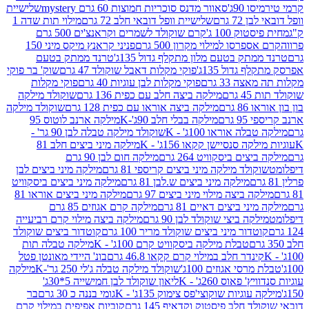
90ג'
סאוור מדנס סוכריות חמוצות 60 גרם mystery
שלישיית
7 גרם
שלישיית וופל דובאי חלב 72 גרם
מילוי תות שדה 1
ק 100 ג'
קרם שוקולד לשמרים וקראנצ'ים 500 גרם
רסו למילוי מקרון 500 גרם
פניני קראנץ מיקס מיני 150
תק בטעם מלון מתקלף גדול 135ג'
טרנד ממתק בטעם
גדול 135ג'
פוקי מקלות דאבל שוקולד 47 גרם
שוק' בר פוקי
 33 גרם
פוקי מקלות לבן עוגיות 40 גרם
פוקי מקלות
רם
מילקה ביצה חלב עם כפית 136 גרם
שוקולד מילקה
 גרם
מילקה ביצה אוראו עם כפית 128 גרם
שוקולד מילקה
גרם
מילקה בבלי חלב 90ג'-K
מילקה ארנב לוטוס 95
ה אוראו 100ג' - K
שוקולד מילקה טבלה לבן 90 גר' -
ה סנסיישן קקאו 156ג' - K
מילקה מיני ביצים חלב 81
ים ביסקוויט 264 גרם
מילקה חום לבן 90 גרם
ולד מילקה מיני ביצים קריספי 81 גרם
מילקה מיני ביצים לבן
מילקה מיני ביצים ש.לבן 81 גרם
מילקה מיני ביצים ביסקוויט
 ביצה מילוי מיני ביצים 97 גרם
מילקה מיני ביצים אוראו 81
י ביצים דאיים 81 גרם
מילקה קרם אגוזים 85 גרם
קה ביצי שוקולד לבן 90 גרם
מילקה ביצה מילוי קרם רביעייה
דור מיני ביצים שוקולד מריר 100 גרם
קוטדור ביצים שוקולד
טבלת מילקה ביסקוויט קרם 100ג' - K
מילקה טבלה תות
נדר חלב במילוי קרם קקאו 46.8 גרם
בונ' היידי מאונטן פטל
סי אגוזים 100ג'
שוקולד מילקה טבלה ג'לי 250 גר'-K
מילקה
פאוס 260ג' - K
ליאון שוקולד לבן חמישייה 5*30ג'
וגיות שוקוצי'פס צימוק 135ג' - K
גומי בננה כ 30 גרם
בר
 חלב פיסטוק וקדאיף 145 גרם
קוביות אפיפית במילוי קרם