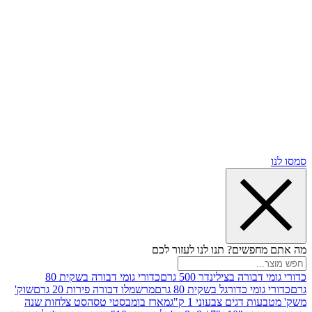
שים? תנו לנו לעזור לכם
רה בצילינדר 500 גרם
כדורי גומי דבורה בשקית 80
י כדורגל בשקית 80 גרם
מרשמלו דבורה פירות 20 גרם
שוק'
דגים צבעוני 1 ק"ג
מארז בומבסטי טסה
סט צלחות שנה