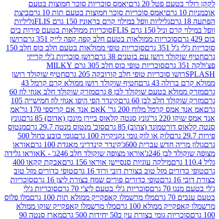
עם פטל 20 גרם
יאמס סוכריות סוכר חמוצות בטעם
יאמס סוכריות סוכר חמוצות בטעם תות 10 גרם
ביצת
גליליות וופל במילוי קרם בראוניז 150 גרם FLIS
גליליות
יל 150 גרם FLIS
סוכריות ממולאות בטעם פירות בים
סוכריות ממולאות בטעם חלב קפה קפה לייק 351 גרם
רושן
351 גרם
סוכריות טופי ממולאות בטעם חלב כוס חלב 150
ולד רושן עם בוטנים 38 גרם
רושן סוכריות ג'לי קרייזי
סוכריות טופי כוס חלב 305 גרם MILKY
ושו סוכריות טופי חלב קורובקה 205 גרם
חטיף שוקולד רושן
לה 43 גרם
חטיף שוקולד רושן ממולא קרם קרמל 43
ולא בטעם שוקולד לבן 8 גרם
מזרק שוקולד חלב אגוזי לוז 60
לד חלב לבן 60 גרם
קינדר הפי היפו אגוזי לוז חמישייה 105
ס קרמל מלוח 200 גר' K
אם אנד אם קריספי 170 גר'
אמ
2 גר'
גונץ סנטה קלאוס ביירן מינכן (אדום) 85 גרם
גונץ
ורטמונד (צהוב) 85 גרם
סוכ' מנטוס מנטה 29.7 גרם
מנטוס
לוק או לוק גומי נקניקייה 100 גרם
גומי כובע כחול 500
יה חדש עברית 600ג'
קינדר קינדריני מאגדת 100 גרם
אוראו
לבן 246ג'
אוראו מצופה שוקולד חלב 246ג' - K
אוראו גלידה
מילקה עוגיות סנסיישן אוראו 156 גרם
אבקת קקאו 400
רים מזל טוב בצורת דובי ורוד 16 גרם
טופי כדורים מזל טוב
ם
טופי כדורים פורים שמח בצורת ליצן 16 גרם
סוכריות
70 גרם
סוכריות ג'לי בטעם ליצ'י 70 גרם
סוכריות ג'לי
גרם
מלו מרשמלו קאפקייק ממולא תות 100 גרם
מלו פלוס
יק ממולא 100 גרם
מלו מרשמלו קאפקייק שוקו ממולא
יות גומי בצורת עין כ50 יחידות 500 גרם
מארז סנטה 90