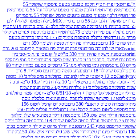
פרוטאין פרו-חטיף חלבון טבעוני בטעם פיסטוק שוקולד 55
פרו-חטיף חלבון טבעוני בטעם שוקולד וניל 55 גרם
פרוטאין
בון טבעוני בטעם בוטנים קרמל ושוקולד 55 גרם
מיקס
 ולבן 55 גרם כרמית MIX
בייגלה מצופה שוקולד לבן
בייגלה מצופה שוקולד חלב 55 גרם כרמית MIX
חטיף
עם פירות יבשים 175גר'
חטיף דגנים בתוספת אגוזים ושוקולד
חטיף גרונלה בתוספת צימוקים 175 גר'
טופי כדורים בטעם
ם
בונבוניירה פח דמות סנטה השומר 350 גרם
שי לחנוכה סביבונצ'יק
בונבוניירה פח משאית קריסמס 200 גרם
ג משקה פחית הדר 330 מ"ל
שק' קונפטי פי.וי.סי-סביביון
ם
שק' קונפטי פי.וי.סי-כד שמן מיקס צבעים
ממתק גומי מתקלף
ממתק גומי מתקלף מנגו 75 גרם
לייס בטעם כמהין שחור 90
קולד 18 גרם
צעצוע סנטה בובות עם סוכריות 8 גרם
1 קישוטי שולחן לחנוכה -כחול/זהב מיטאלי
חב' 10 כוסות
 שמח כחול/זהב מיטאלי
חב' 10 צלחות נייר ק.18 ס"מ-חנוכה
הב מיטאלי
חב' 10 צלחות נייר ק.23 ס"מ-חנוכה שמח
יטאלי
קפ' קרטון + חלון- 8/51/18 ס"מ -חנוכה שמח כחול/זהב
עוני
מארז סלסלה טסה
לוטוס קראנצ'י 380 גרם
ביסקויט קרמל לוטוס 156
לוטוס בטעם קרמל 250 גרם
גליליות וופלים לימון 250
ד איש שלג 150 גרם
סנטה וורלד סנטה,איש שלג ומלאך
סנטה וורלד סנטה קלאוס שקית 108 גרם
סנטה וורלד מיקס
 במגף 243 גרם
סנטה וורלד מיקס שוקולד קריסמס בכוס
י פינגווין 70ג'
היידי איש שלג 70ג'
היידי איש שלג 150ג'
קינדר
3xג' 45ג'
שוקולד קינדר בצורת סנטה קלאוס