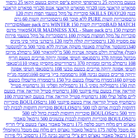
2 גרם
דפדפי קוקוס צ'יפס קוקוס בטעם קקאו 25 גרם
ווי
 מנגו 20ג'
ווי סמארט קראנצי אננס 20ג'
ווי סמארט קראנצי
SKILLS DUO סוכריות על מקל בטעמי תפוח ותות 120
P ללא סוכר 60 גרם
סוכריות קשות 60 גרם
BAD
סוכריות קשות WINTER 150 גרם Share pack
סוכריות
סאוור מדנס
קל חמוצות בשקית 100 גרם
סוכריות על מקל בטעמי פירות
סוכריות קולה ולימון 120 גרם
דגני בוקר סיני מיניס
 אולטרה פאנטזי משקה אנרגיה ללא סוכר 500 מ"ל
מונסטר
ה ויולט משקה אנרגיה 500 מ"ל
קוואקר 500 גרם
חלב מרוכז
3 גרם
סנאפי חטיפי אפונה ירוקה פריכים בטעם חריף
 מרוכז וממותק 370 גרם
דוריטוס מקסיקן טאקו 110ג'
סנאפי
ירוקה פריכים בטעם טבעי 108 גרם
סנאפי חטיפי אפונה
בטעם גבינה 108 גרם
ממבה ביץ' בייטס 160ג'
ממבה מג'יק
ממרח מרשמלו בטעם וניל 150 גרם
ממרח מרשמלו בטעם
מילקה נוסיני 31.5 גרם
מילקה וופליני 31 גרם
חטיף סטייל
בטעם עוף פיקנטי 100 גרם
חטיף סטייל קוריאה אורז בטעם
100 גרם
חטיף סטייל קוריאה אורז בטעם קארבונרה 100
יל קוריאה אורז בטעם פיקנטי 100 גרם
BOULOS סוכריות
אדום לבן 500 גרם
BOULOS סוכריות דחוסות לבבות לבן
BOULOS סוכריות דחוסות לבבות כחול לבן 500
 צבעונים 500 גרם
אל סאבור
וח רוטב סלסה 175 גרם
אל סאבור נאצ'ו בטעם צ'ילי חריף
175 גרם
אל סאבור נאצ'וס דיפ מלוח עם מטבל גוואקמולי
סאבור נאצ'וס דיפ צ'ילי ברוטב גבינה 175 גרם
סוכ' ג'לי פירות