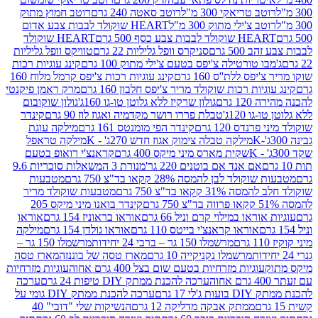
ב טריאקי 300 מ"ל
רוטב סאטה 240 גרם
רוטב חמוץ מתוק
ב צ'ילי מתוק 300 מ"ל
HEART שוקולד לבבות צבע אדום
ולד לבבות צבע כסף 500 גרם
HEART שוקולד
50 גרם
סניקרס וופל גליליות 22 גרם
טוויקס וופל גליליות
ו טורטילה צ'יפס בטעם צ'ילי מתוק 100 גרם
קינג עוגיות רכות
ס ללת''ס 160 גרם
קינג עוגיות רכות צ'יפס קרמל מלוח 160
יות רכות שוקולד מריר צ'יפס חלבון 160 גרם
מרק ראמן פיקנטי
 גרם
גולון שרקיז ללא גלוטן טו-גו 160ג'
גולון שוקובום
 120ג'
טבלת פררו רושר מקדמיה ואגוז לוז 90 גרם
קינדר
נדס 120 גרם
קינדר הפי מומנטס 161 גרם
מילקה עוגת
מילקה טבלה צימוק אגוז חדש 270ג' - K
מילקה טראפל
שקית מארס מיני מיקס 400 גרם
קראנצ'י רואופ בטעם
אם אנד אם בוטנים 220 גר'
מנורת 3 המשאלות סוכריות 9.6
לד לבן להמסה 28% קקאו בד"צ 750 גרם
מטבעות
 קקאו בד"צ 750 גרם
מטבעות שוקולד מריר
קינדר בואנו מיני מיקס 205
ראו במילוי קרם וניל 66 גרם
אוראו בראוניז 154 גרם
אוראו
אוראו קראנצ'י בייטס 110 גרם
אוראו גולדן 154 גרם
מילקה
מרשמלו 150 גר – ברבי 24 יחידות
מרשמלו 150 גר –
מרשמלו נקניקייה 10 גרם
מארז טסה של בוננזה
מארז טסה
עוגיות מזרחיות בטעם שום בצל 400 גרם אחוה
עוגיות מזרחיות
ערכה להכנת ממתק DIY טיפות 24 גרם
ערכה
 17 גרם
ערכה להכנת ממתק DIY גומי על
ממתק אבקה מדליקה 12 גרם
הנשיקות שלי "דובי" 40