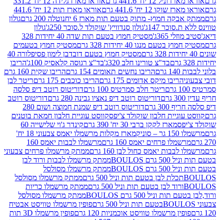
ל 12 יח' 441.6 גרם
אוראו מארז גלידה 12 יח' 331.2
קו 12 יח' 441.6 גרם
אוראו מארז תות 12 יח' 441.6
קה חמוץ- מתוק בטעם תות מארז 6 יח
נוטלה 200 גרם
גולון
סוכר 147ג'
גולון סנדוויץ' שוקולד ל.סוכר 250ג'
גולון
י 365ג'
מסטיק חמוץ בטעם תות שדה 40 יחידות 328
בטעם מנגו 40 יחידות 328 גרם
מסטיק חמוץ בטעמים
מסטיק חמוץ בטעם דובדבן לימון פסיפלורה 40
בד"צ טורינו חלב 320ג'
בד"צ רגוסה קלאסיק 100ג'
הריבו
רם
הריבו נחשים תאומים 154 גרם
הריבו שקית 160 גרם
הריבו מיקס אדומים 175 גרם
הריבו כוכבים 175 גרם
ריטר לבן
ריטר חלב סמרטיס 100 גרם
דוריטוס רוטב דיפ סלסה
דוריטוס רוטב דיפ נאציו גבינה 280 גרם
דוריטוס רוטב
30 גרם
דוריטוס רוטב דיפ שמנת חמוצה ושום 280
וגיית חלבון שוקולד צ'יפס
קווסט עוגיית חלבון חמאת בוטנים
פס
מארז לקקן ברבי 30 יח' 390 גרם
קינדר ג'וי שלישייה 60
וניק
מארז מקלות מרשמלו יאמס צבעוני 18 יח'
מלו פרחים יאמס 160 גרם
מרשמלו לבבות יאמס 160
בבות יאמס כחול לבן 160 גרם
ממתק מרשמלו פרחים צבעוני
ם BOULOS
ממתק מרשמלו לבבות ורוד לבן
ם BOULOS
ממתק מרשמלו מסולסל
ם
ממתק מרשמלו מסולסל
ם
ממתק מרשמלו כריות
 וניל 500 גרם BOULOS
ממתק מרשמלו מסולסל
פופין מרשמלו טוויסט אבטיח
ין מרשמלו טוויסט אוכמניות 120 גרם
פופין מרשמלו 3D תות