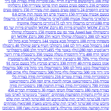
קטשופ סרירצ'ה חריף 567ג'
סוכריות סודה בצורת אבן נייר
פס טעים בטעם תותי פרוטי עשירייה 150 גרם
לקקן
24 גרם
פס טעים בטעם תות עשירייה 150 גרם
פס טעים
שירייה 150 גרם
עיד פרש דפי מנטה תות אדום 0.6
שמלו אבטיח 180ג'
לארבי מרשמלו לב 180ג'
לארבי מרשמלו
ריבו מרשמלו ורוד לבן 175ג'
הריבו מרשמלו אקזוטיק
רות 85 גרם
WOW Z קלסטרס פירות יער 85
1 גרם
טבלת שוקולד
טבלת שוקולד דובאי חלב 200 גרם
WOW Z רופ
10 גרם
מקל סבא צבעוני 144 גרם
מקל סבא כחול לבן
 סבא ורוד לבן 144 גרם
קלבי חטיף צ'יפס שוקולד 40 גרם
גולון
 280ג'
גולון באטר פליי 495ג'
לינדור חלב 600 גרם
פולרטי
ד
ממרח נוטלה טבעוני 350 גרם
טבלת פררו רושר
 גרם
ביצת קינדר קלאסי שלישייה 60 גרם
מסטיק
יחידות 330 גרם
ריצ סנדביץ גליל בטעם גבינה 91
בע כחול לבן 500 גרם
מרשמלו מיני כחול פיני 500 ג
מרשמלו
5 ג
מרשמלו גולף כחול 500 גרם
מרשמלו גולף אדום 500
סודה בצורת טטריס 216 גרם
סוכריות סודה בצורת כלי
סוויטאנגו אבקה להכנת אייס קפה 250 גרם
סוויטאנגו
סוכריות סודה בצורת חותמת 198 גרם
סוכריות סודה
רם
מרשמלו חטיפי העמק 30 גרם
ממרח תמרים 450
גת
שקית ההפתעות ממתקים "חגשבי" בינוני
טרנד לארבי מנגו
רנד לארבי תות שלם מיובש לבן 60ג'
טרנד לארבי תות שלם
'
טרנד לארבי תות שלם מיובש מאצ'ה 60ג'
מארז ממתקים
עה טסה
ג'מבו טורטילה צ'יפס בטעם גבינת נאצ'ו 100 גרם
ג'מבו