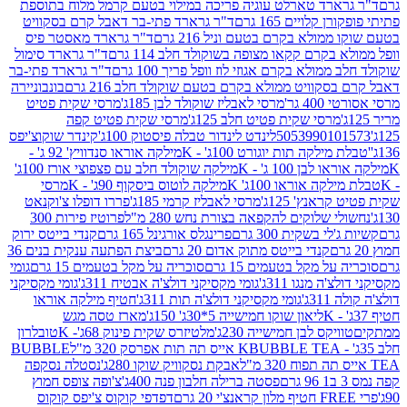
ארד טארלט עוגיה פריכה במילוי בטעם קרמל מלוח בתוספת
קלויים 165 גרם
ד"ר גרארד פתי-בר דאבל קרם בסקוויט
ולא בקרם בטעם וניל 216 גרם
ד"ר גרארד מאסטר פיס
בקרם קקאו מצופה בשוקולד חלב 114 גרם
ד"ר גרארד סימול
מולא בקרם אגוזי לוז וופל פריך 100 גרם
ד"ר גרארד פתי-בר
קוויט ממולא בקרם בטעם שוקולד חלב 216 גרם
בונבוניירה
 גר'
מרסי לאבליז שוקולד לבן 185ג'
מרסי שקית פטיט
מרסי שקית פטיט חלב 125ג'
מרסי שקית פטיט קפה
505399010
לינדט לינדור טבלה פיסטוק 100ג'
קינדר שוקוצ'יפס
ילקה תות יוגורט 100ג' - K
מילקה אוראו סנדוויץ' 92 ג' -
בן 100 ג' - K
מילקה שוקולד חלב עם פצפוצי אורז 100ג'
ה אוראו 100ג' K
מילקה לוטוס ביסקוף 90ג' - K
מרסי
אנץ' 125ג'
מרסי לאבליז קרמי 185ג'
פררו דופלו צ'וקנאט
 שלוקים להקפאה בצורת נחש 280 מ"ל
פרוטיז פירות 300
י בשקית 300 גרם
פרינגלס אורגינל 165 גרם
קנדי בייטס ירוק
קנדי בייטס מתוק אדום 20 גרם
ביצת הפתעה ענקית בנים 36
ל מקל בטעמים 15 גרם
סוכריה על מקל בטעמים 15 גרם
גומי
 מנגו 311ג'
גומי מקסיקני דולצ'ה אבטיח 311ג'
גומי מקסיקני
ג'
גומי מקסיקני דולצ'ה תות 311ג'
חטיף מילקה אוראו
ליאון שוקו חמישייה 5*30ג' 150ג'
מארז טסה מגש
יקס לבן חמישייה 230ג'
מלטיזרס שקית פינוק 68ג'- K
טובלרון
BUBBLE TEA אייס תה תות אפרסק 320 מ"ל
BUBBLE
אבקת נסקוויק שוקו 280ג'
נסטלה נסקפה
פסטה ברילה חלבון פנה 400ג'
צ'ופה צופס חמוץ
דפדפי קוקוס צ'יפס קוקוס