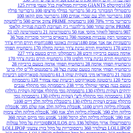
סקיטלס GIANTS סוכריות ממולאות בג'ל טעמי פירות 125
ורגר ביג 50 גרם
ריטר במילוי מרציפן 100 גרם
ריטר פרלין
ר חלב עם שברי אגוזים 100 גרם
ריטר מוס קקאו 100
 100 גרם
משקה PRIME צהוב אדום 500 מ"ל
משקה
הנגרי ג'ק תערובת להכנת פנקייק קלאסי
ל לואקר מקסי אגוז 50 גרם
טורטינה 21 גרם
טורטינה לבן 21
 עגבניות פאסטה 700 גרם
אייס ברייקר סוכריות פטל 36
מ אנד אמס 180ג'
עוגיות באונטי 180ג'
חטיף תירס חריף צ'דר
חטיף תירס גבינת צ'דר וגבינה כחולה 170 גרם
חטיף תפוחי
ביקיו ודבש 28 גרם
מקלוני תירס בטעם צ'דר 227
 גבינת צ'דר חלפינו 170 גרם
חטיף תירס גבינת צ'דר 170
חי אדמה 28 גרם
חטיף תפוחי אדמה בטעם ברביקיו 28
וחי אדמה בטעם שמנת בצל 28 גרם
מנטוס לל"ס קלין ברט'
אוראו מיני בשקית שוקו 61.3 גרם
טונה סטארקיסט רביעיות
טונה סטארקיסט רביעיות שמן צמחי* 120 גרם
ממתק
יפוי שוקולד מריר 238 גרם
ממתק גומי מתקלף ענבים
דולה) 130 גרם
ממתק גומי מתקלף אפרסק (שקית גדולה)
ק גומי מתקלף ליצ'י (שקית גדולה) 130 גרם
ממתק גומי
(שקית גדולה) 130 גרם
טבלת מילקה חלב דיים 100ג'
דיזרט 100ג' K
טבלת מילקה חלב אגוז שלם 95ג' K
טבלת
K
טבלת מילקה חלב אגוז 90ג' K
טבלת מילקה חלב צימוק
טבלת מילקה חלב קרמל 100ג' K
מגש גומי מיקס תנתה 360
 מסולסל 336 גרם BOULOS
סוכריות על מקל עגולות
 גרם
סוכריות על מקל בורג צבעוני LOLLIPOP