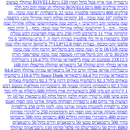
 אייק פטל כחול חמוץ 120 גרם
ROVELLI שוקולד בעיצוב
80 גרם
ROVELLI שוקולד חג שמח חום זהב חלב
שופר פלסטיק טבעי 22 ס"מ
צלחת "8 שנה טובה - 10
מרכז שולחן רימון אקרילי זהב+ הדפסה -
ר זהב דקורטיבי + כיתוב שנה טובה
קישוטי שולחן אקרילי שנה
יח'
קישוטי שולחן אקרילי שנה טובה -כסף - 5 יח'
דג כסף
 ס"מ
דבש לחיץ 250 גרם עמק חפר
עוגת דבש עוגל'ה
טיק בצורת רימון ק. 7 ס"מ-שקוף
חב' 6 כלי
 -בצורת תפוח 12.8*13.8*7 ס"מ
קופ' קרטון חלון שנה
קפ' קרטון חלון שנה טובה
אגרת+ מעטפה שנה טובה שופר/ספר תורה
מגנט חג שמח 5*9
אוראו שוקולד גליל 110.4 גרם
גלילות
קרם שוקולד 54 גרם
אוראו שוקולה מרשמלו תות 168
ראו במילוי קרם וניל 54 גרם
אוראו עוגיות שוקולד חום 64.4
ת וניל 64.4 גרם
אוראו Space Dunk גליל 110.4 גרם
חטיף
גרם
חטיף טאקיס דרגון צ'ילי 92.3 גרם
חטיף טאקיס
ממתק בקבוקי שעווה 39 גרם
סוכריות ממולאות בטעם דבש
יני 200 גרם
איטריות אורז מקלות 600 גרם
לוק או לוק גומי
טודיי חטיף חלבון קרמל מלוח 65 גרם
מארז של 10 יח'
ס 140 גרם
פחית תפוחחה משקה אורגני מוגז תפוח ואננס
ת לימוננדה משקה אורגני מוגז- לימון וליים 250 מ"ל
פחית
אורגני מוגז תפוזי דם ודומדמניות 250 מ"ל
גרגרי טפיוקה
גרגרי טפיוקה גדולים 400 גרם
מיסו כהה 500 גרם
מיסו
נאצ'וס טבעי 50 גרם
נאצ'וס תירס כחול 50 גרם
נאצ'וס
פרינגלס סין פלפל ופרמזן 110 גרם
ביאנקה שוקולד