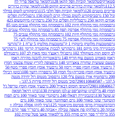
לומאר קוביות וופל קקאו 128ג'
לומאר טראפל פריך לוז
ר שקית כדורים פריכים קוקוס 120ג'
לומאר שקית כדורים
120ג'
לומאר קוביות וופל חלבי 115ג'
ביסקוויט לוטוס במילוי
ביסקוויט לוטוס במילוי קרם לוטוס 150 גרם
גליליות וופלים
 גרם
גליליות וופלים וניל 250 גרם
היינץ מיוקטשופ 425
י מתקלף חיות 102 גרם
ממתק גומי מתקלף ענבים מנגו 85
י מתקלף אפרסק תפוז 85 גרם
ממתק גומי מתקלף ענבים 75
י מתקלף חיות 102 גרם
ממתק גומי מתקלף ענבים 75
י מתקלף אפרסק 75 גרם
ממתק גומי מתקלף ליצ'י 75
לוטיזן ביטקוין 1 ק"ג
מטבעות מולטיזן 5 ש"ח 1 ק"ג
הרשי
 מיקס 181 גרם
הרשי לבבות אקסטרה קרימי 181 גרם
הרשי
שוקולד 102 גרם
ג'ולי ראנצ'ר גומי מארז לב 107 גרם
נודלס
בטעם עוף חריף 140 גרם
אטריות להכנה מהירה ראמן
שחורה צאצ'רוני 140 גרם
צופה לקריץ שטוח צבעוני חמוץ
מץ חומץ ספריי רימון 50 גרם
עיד אומץ חומץ ספריי מטף 50
 חומץ סוכריה+גלי חמוץ 50 גרם
פררו רושר 100ג'
בוטן רביולי
ף אורז בטעם צ'לי 120 גרם
סוכ' מנטוס רול יחידה מנטה
סוכ' מנטוס רול יחידה פירות 37.5ג' -
72901
חטיפי חומוס דבאייל 200 גרם
עיד אומץ חומץ טריפל ג'ל
ברגן שוקוצ'יפס ש.לבן חמוציות 130ג'
ברגן רויאל חמאה
בונבוניירה רפאלו 240 גרם
קנדי שוגר סאוור 100 גרם תפוח
וור 100 גרם תפוח
קנדי שוגר סאוור 100 גרם
 מרסי פטיטס מיניאטור 125ג'
עיד לקקן אסלה טבילה +
לקקן פח אשפה טבילה +אבקה 40 גרם
ד"ר פפר קרם תות
 פפר קרם סודה 355 מ"ל
סאוור פאצ' פטל שקית 102