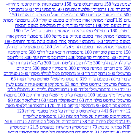
פרינגלס פיצה 158 גרם
בצקניות אורז להכנה מהירה-
ניוקי שלושה צבעים 500 גרם
מיני ניוקי 500 גרם
ניוקי
ג'יו קונכיות 500 גרם
גליליות וופל במילוי קרם אגוזים 150
וצ'י ממתקי אורז ממולאים בטעם שוקולד 180 גרם
מוצ'י ממתק
180 גרם
מוצ'י ממתקי אורז ממולאים בטעם חמאת
מוצ'י ממתקי אורז ממולאים בטעם קרמל מלוח 180
תק אורז בטעם פנקייק עם מייפל 180 גרם
מוצ'י ממתק אורז
18 גרם
מוצ'י ממתק אורז בטעם עוגת גבינה ותותים 180
תק אורז בטעם תה מאצ'ה וחלב 180 גרם
אמיצ'לי קרם חלב
סוכריות 100 גרם
ממרח דובאי פטל חלבי 500 גרם
קרמבה
פרורי קראמבל 400 גרם
רוטב פירות יער 300 מ"ל
רוטב
 300 מ"ל
רוטב נוצ'יטלו חלבי 300 מ"ל
מלית פירות יער
דבן אמרנה בסירופ 300 גרם
מילוי קינמון 500 גרם
קרם
קרמו ריו 500 גרם
קרם פטל למילוי מקרון 500 ג'
סניידרס
טעם צ'דר 319 גרם
מלו מרשמלו טוויסט מילוי תפוח 63
לו טוויסט מילוי תפוז 63 גרם
לקקן פיןפופ-פירות צובע לשון
מרשמלו גלידה 100 גרם
מרשמלו גלידה 25 גרם
מלו פלוס
עוני 100 גרם
מלו פלוס מרשמלו מיני ורוד לבן 100 גרם
מלו
 מילוי תות 63 גרם
שוקולד דובאי 60 גרם
לואקר אגוז 90
ו 90 גרם
לקקן פיןפופ 10 יח' 170 גרם
אוראו קלאסי מארז
לוקיטוס סוכריות על מקל בטעמי פירות 120
סוכריות על מקל חמוצות 120 גרם
מארס שלישייה
פירות יער 38 גרם
סוכריה על מקל בטעמים 22 גרם
NIK L
מסטיק חמישיות בטעמים 21.5 גרם
מסטיק
מזוודת הממתקים של מקס וטסה
מאפין דובאי