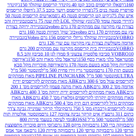
קריסמיס כוכב קטן 40 ג
קינדר קריסמס שוקולד 150ג'
קינדר
בנים 75ג'
פררו קריסמס רושר כוכב 37.5 ג'
דופלו קריסמיס
קיט קט קריסמיס סנטה 45 ג'
סמארטיס קריסמיס סנטה 50
עומד 70ג'
גונץ שוקולד LOL לוח שנה 75 גרם
בונבוניירה זהב
ן עם ממתקים 170 גרם vobro
בונבוניירה ירוקה בצורת
גרם vobro
בונ' שוק' דמויות סנטה 160 גרם
נבוניירה שוקולד גריזלי קריסמס 156 גרם Vobro
בונבוניירה
אדומה משולשת בצורת עץ מקרטון עם שרי 126 גרם
בונבוניירה בית קריסמס מקרטון עם ממתקים 200 גרם
דן לגן 10 סביבון זהב 8.5
י מארז כסף 150ג'
טראפל בלגי מארז זהב 150ג'
אירופה
סבא בטעם מנטה 170 גרם
אירופה סוכריות מקל סבא
ם
מונסטר גרין זירו פחית 500 מ"ל
מונסטר 500 מ"ל
 500 מ"ל PIPELINE PUNCH
ABK מארז ממתקים
ס' 6 300 גרם
ABK מארז ממתקים לקריסמיס ידית
ם
ABK מארז מתנה פעמון לקריסמיס מס' 1 200
ABK
יוקרתי לקריסמיס (מלאך) מס' 7 450 גרם
ABK מארז
לקריסמיס דגם תיק מס' 4 500 גרם
ABK מארז ממתקים
(רכבת) מס' 5 750 גרם
קיבלר קרקר שמינייה גבינה צ'דר
צ'יז איט קרקר גבינה צהובה 127 גרם
מונסטר אולטרה תות
 500 מ"ל ROSSI
גומי לעיסה בטעמי פירות 800
1 גרם
בזוקה מיקס 120 גרם
ג'וסי דרופ סוכריה מתפוצצת
בזוקה טרופי 120 גרם
בזוקה פירות 120 גרם
אמ אנד אמס
גר'
פררו רושר קריסמיס עץ אשוח 150ג'
קינדר קריסמיס