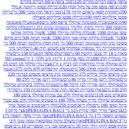
ברים מוזרים 120ג'
סוכ' צ'ופה צ'ופס דברים מוזרים
צופס סוכ על מקל חמוץ 120ג'
ברילה פסטו ריקוטה א.מלך
לפאי גראהם קרקר 170ג'
גומי וידאל תות סוכר 500 גר'
ברילה
לימון 190ג'
ברילה פסטו בזיליקום מוצרלה
ג'לו-פאנטונה שוקולד צ'יפס 500 גרם
סאנטאנג'לו-פאנטונה
דיי ביסתן קלינדר בטעמים שונים 251 גרם
טבלת מילקה
K
טבלת מילקה טריולד 280ג' K
שוק' מילקה אוראו
לת מילקה שוקו אנד קקס 300ג' K
גומי תנתה 500 גרם מיקס
 תות בננה
גומי תנתה 500 גר' תות חמוץ גדול
גומי תנתה 500 גר'
יות ג'לי עטופות שמחות
ראש משוגע תות 40 גרם
לקקני מיני
פרינגלס פלפל הבאנרס 158 גרם
שוק'
 200ג'
דג כסף פרווה 1 ק"ג
דג זהב חלבי- 1 ק"ג
cremo וופל
 מריר בודד
אורז לבן דביק 1 ק"ג
אצות נורי סילוור 10 דפים 25
נת סחלב 500 גרם
נסטלה קורנפלקס ללא גלוטן 375ג'
אנטון
וי בייליס 175 גרם
אנטון ברג מרציפן משמש בברנדי 220
שן אורירי מריר 80 גרם
שוקולד רושן אורירי חלב 80
ושן אורירי לבן קרמל 80 גרם
עוגיות מילקה ביסקוויט שוקולד
מארז סוכריות לעיסה תות שדה ודומדמניות 150 גרם
היידי
1ג'
טוניס שוקולד חלב עם עוגיות שוקולד צ'יפס 180
לד מריר מעולה 70% 180 גרם
טוניס שוקולד חלב עם שברי
גולון דיאג'סטיב 250ג'
גולון דיאג'סטיב ש.שועל שוק'
 קפה שקית 125 גר' PERUGINA BACI
באצ'י מיקס 3
PERUGINA 
באצ'י מריר 70% קופסה 175
מארז משולב מתוק טסה
מארז טסה שובי דובי
קן רולר תות 20 גרם
יאמס אבן נייר ומספריים 18 גרם
יאמס