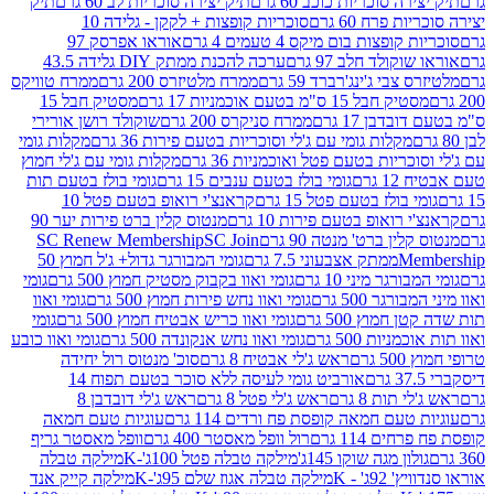
 סוכריות כוכב 60 גרם
תיק יצירה סוכריות לב 60 גרם
תיק
פרח 60 גרם
סוכריות קופצות + לקקן - גלידה 10
פצות בום מיקס 4 טעמים 4 גרם
אוראו אפרסק 97
ולד חלב 97 גרם
ערכה להכנת ממתק DIY גלידה 43.5
בי ג'ינג'רברד 59 גרם
ממרח מלטיזרס 200 גרם
ממרח טוויקס
בל 15 ס"מ בטעם אוכמניות 17 גרם
מסטיק חבל 15
בן 17 גרם
ממרח סניקרס 200 גרם
שוקולד רושן אורירי
מקלות גומי עם ג'לי וסוכריות בטעם פירות 36 גרם
מקלות גומי
ריות בטעם פטל ואוכמניות 36 גרם
מקלות גומי עם ג'לי חמוץ
רם
גומי בולז בטעם ענבים 15 גרם
גומי בולז בטעם תות
בולז בטעם פטל 15 גרם
קראנצ'י רואופ בטעם פטל 10
רואופ בטעם פירות 10 גרם
מנטוס קלין ברט פירות יער 90
ין ברט' מנטה 90 גרם
SC Join
SC Renew Membership
M
ממתק אצבעוני 7.5 גרם
גומי המבורגר גדול+ ג'ל חמוץ 50
גר מיני 10 גרם
גומי ואוו בקבוק מסטיק חמוץ 500 גרם
גומי
גר 500 גרם
גומי ואוו נחש פירות חמוץ 500 גרם
גומי ואוו
מוץ 500 גרם
גומי ואוו כריש אבטיח חמוץ 500 גרם
גומי
ות 500 גרם
גומי ואוו נחש אנקונדה 500 גרם
גומי ואוו כובע
רם
ראש ג'לי אבטיח 8 גרם
סוכ' מנטוס רול יחידה
אורביט גומי לעיסה ללא סוכר בטעם תפוח 14
תות 8 גרם
ראש ג'לי פטל 8 גרם
ראש ג'לי דובדבן 8
עם חמאה קופסת פח ורדים 114 גרם
עוגיות טעם חמאה
 114 גרם
רול וופל מאסטר 400 גרם
וופל מאסטר גריף
ון מגה שוקו 145ג'
מילקה טבלה פטל 100ג'-K
מילקה טבלה
ג' - K
מילקה טבלה אגוז שלם 95ג'-K
מילקה קייק אנד