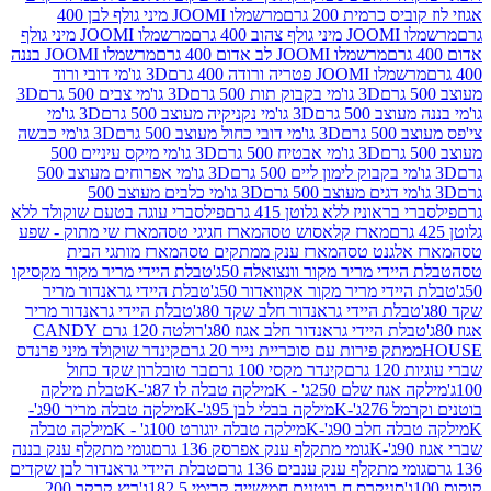
 כרמית 200 גרם
מרשמלו JOOMI מיני גולף לבן 400
400 גרם
מרשמלו JOOMI מיני גולף
מרשמלו JOOMI לב אדום 400 גרם
מרשמלו JOOMI בננה
JOOM פטריה ורודה 400 גרם
3D גו'מי דובי ורוד
3D גו'מי בקבוק תות 500 גרם
3D גו'מי צבים 500 גרם
3D
 500 גרם
3D גו'מי נקניקיה מעוצב 500 גרם
3D גו'מי
גרם
3D גו'מי דובי כחול מעוצב 500 גרם
3D גו'מי כבשה
3D גו'מי אבטיח 500 גרם
3D גו'מי מיקס עיניים 500
3D גו'מי אפרוחים מעוצב 500
3D גו'מי כלבים מעוצב 500
ראוניז ללא גלוטן 415 גרם
פילסברי עוגה בטעם שוקולד ללא
מארז קלאסוש טסה
מארז חגיגי טסה
מארז שי מתוק - שפע
אלגנט טסה
מארז ענק ממתקים טסה
מארז מותגי הבית
ידי מריר מקור וונצואלה 50ג'
טבלת היידי מריר מקור מקסיקו
ידי מריר מקור אקוואדור 50ג'
טבלת היידי גראנדור מריר
לת היידי גראנדור חלב שקד 80ג'
טבלת היידי גראנדור מריר
ת היידי גראנדור חלב אגוז 80ג'
רולטה 120 גרם CANDY
תק פירות עם סוכריית נייר 20 גרם
קינדר שוקולד מיני פרנדס
רם
קינדר מקסי 100 גרם
בר טובלרון שקד כחול
וז שלם 250ג' - K
מילקה טבלה לו 87ג'-K
טבלת מילקה
2ג'-K
מילקה בבלי לבן 95ג'-K
מילקה טבלה מריר 90ג'-
חלב 90ג'-K
מילקה טבלה יוגורט 100ג' - K
מילקה טבלה
גומי מתקלף ענק אפרסק 136 גרם
גומי מתקלף ענק בננה
י מתקלף ענק ענבים 136 גרם
טבלת היידי גראנדור לבן שקדים
סניקרס ח.בוטנים חמישייה קרימי 182.5ג'
ריץ קרקר 200