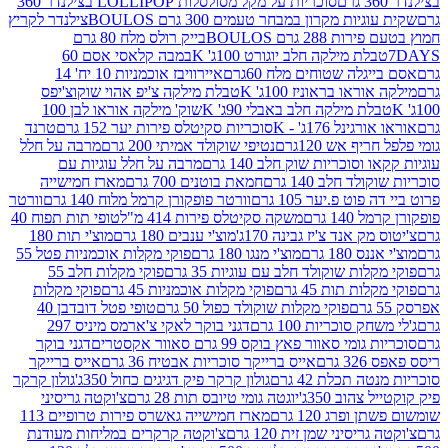
סוכריות על מקל מסולסלות LOLLIPOP בצילנדר 360
ות מקרון במבחר טעמים 300 גרם BOULOS
צילנדר לקריץ
28 גרם BOULOS
בייק רולס מלח 80 גרם
ת מילקה חלב יוגורט 100ג' K
במבה קלאסי אסם 60
לה שטוחים מלח 60גרם
איירוויבז אוכמניות 10 יח' 14
או בראוניז 100ג' K
טבלת מילקה צ'יפ אהוי שוקוצ'יפס
ת מילקה חלב באבלי 90ג' K
שוק' מילקה אוראו לבן 100
נל 176ג' - K
סוכריות סקיטלס פירות יער 152 גרם
טרנד
 אש 120גרם
נטיפי שוקולד אמיתי 200 גרם
מרבה על חלל
סוכריות שוק חלב 140 גרם
מרבה על חלל עוגיות עם
 חלב 140 גרם
חמאת בוטנים 700 גרם
מארז חמישייה
ט פ.יער 105 גרם
וורטר פופקורן קרמל מלוח 140 גרם
וורטר
1 גרם
משקה סקיטלס פירות 414 מ"ל
טופי תות תפוח 40
 אנד צ'יז גבינה 170ג'
מוצ'י ענבים 180 גרם
מוצ'י תות 180
18 גרם
מוצ'י מנגו 180 גרם
פוקי מקלות אוכמניות פטל 55
ות שוקולד חלב עם עוגיות 35 גרם
פוקי מקלות חלב 55
ת תות 45 גרם
פוקי מקלות אוכמניות 45 גרם
פוקי מקלות
פוקי מקלות שוקולד כפול 50 גרם
טופי פטל דובדבן 40
 סוכריות 100 גרם
דגני בוקר לאקי צ'ארמס מיניס 297
י סאוור פאץ בוקס 99 גרם סאוור אקסטרים
דגני בוקר
רם
אייס ברייקר סוכריות אבטיח 36 גרם
אייס ברייקר
תכלת 42 גרם
גולון קרקר פיק דגיגים כחול 350ג'
גולון קרקר
הוב 350ג'
יוגטה גומי טיובס תות 28 גרם
צ'וקטה גריסיני
פרג 120 גרם
מארז חמישייה גאשרס פירות טרופיים 113
יסיני שמן זית 120 גרם
צ'וקטה קרקרים במליחות מעודנת