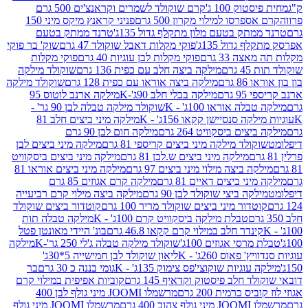
ק 100 ג'
קרם שוקולד לשמרים וקראנצ'ים 500 גרם
רסו למילוי מקרון 500 גרם
פניני קראנץ מיקס מיני 150
תק בטעם מלון מתקלף גדול 135ג'
טרנד ממתק בטעם
גדול 135ג'
פוקי מקלות דאבל שוקולד 47 גרם
שוק' בר פוקי
 33 גרם
פוקי מקלות לבן עוגיות 40 גרם
פוקי מקלות
רם
מילקה ביצה חלב עם כפית 136 גרם
שוקולד מילקה
 גרם
מילקה ביצה אוראו עם כפית 128 גרם
שוקולד מילקה
גרם
מילקה בבלי חלב 90ג'-K
מילקה ארנב לוטוס 95
ה אוראו 100ג' - K
שוקולד מילקה טבלה לבן 90 גר' -
ה סנסיישן קקאו 156ג' - K
מילקה מיני ביצים חלב 81
ים ביסקוויט 264 גרם
מילקה חום לבן 90 גרם
ולד מילקה מיני ביצים קריספי 81 גרם
מילקה מיני ביצים לבן
מילקה מיני ביצים ש.לבן 81 גרם
מילקה מיני ביצים ביסקוויט
 ביצה מילוי מיני ביצים 97 גרם
מילקה מיני ביצים אוראו 81
י ביצים דאיים 81 גרם
מילקה קרם אגוזים 85 גרם
קה ביצי שוקולד לבן 90 גרם
מילקה ביצה מילוי קרם רביעייה
דור מיני ביצים שוקולד מריר 100 גרם
קוטדור ביצים שוקולד
טבלת מילקה ביסקוויט קרם 100ג' - K
מילקה טבלה תות
נדר חלב במילוי קרם קקאו 46.8 גרם
בונ' היידי מאונטן פטל
סי אגוזים 100ג'
שוקולד מילקה טבלה ג'לי 250 גר'-K
מילקה
פאוס 260ג' - K
ליאון שוקולד לבן חמישייה 5*30ג'
וגיות שוקוצי'פס צימוק 135ג' - K
גומי בננה כ 30 גרם
בר
 חלב פיסטוק וקדאיף 145 גרם
קוביות אפיפית במילוי קרם
 כרמית 200 גרם
מרשמלו JOOMI מיני גולף לבן 400
400 גרם
מרשמלו JOOMI מיני גולף