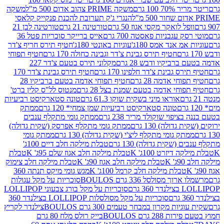
 100 גרם
משקה PRIME צהוב אדום 500 מ"ל
משקה
הנגרי ג'ק תערובת להכנת פנקייק קלאסי
ל לואקר מקסי אגוז 50 גרם
טורטינה 21 גרם
טורטינה לבן 21
 עגבניות פאסטה 700 גרם
אייס ברייקר סוכריות פטל 36
מ אנד אמס 180ג'
עוגיות באונטי 180ג'
חטיף תירס חריף צ'דר
חטיף תירס גבינת צ'דר וגבינה כחולה 170 גרם
חטיף תפוחי
ביקיו ודבש 28 גרם
מקלוני תירס בטעם צ'דר 227
 גבינת צ'דר חלפינו 170 גרם
חטיף תירס גבינת צ'דר 170
חי אדמה 28 גרם
חטיף תפוחי אדמה בטעם ברביקיו 28
וחי אדמה בטעם שמנת בצל 28 גרם
מנטוס לל"ס קלין ברט'
אוראו מיני בשקית שוקו 61.3 גרם
טונה סטארקיסט רביעיות
טונה סטארקיסט רביעיות שמן צמחי* 120 גרם
ממתק
יפוי שוקולד מריר 238 גרם
ממתק גומי מתקלף ענבים
דולה) 130 גרם
ממתק גומי מתקלף אפרסק (שקית גדולה)
ק גומי מתקלף ליצ'י (שקית גדולה) 130 גרם
ממתק גומי
(שקית גדולה) 130 גרם
טבלת מילקה חלב דיים 100ג'
דיזרט 100ג' K
טבלת מילקה חלב אגוז שלם 95ג' K
טבלת
K
טבלת מילקה חלב אגוז 90ג' K
טבלת מילקה חלב צימוק
טבלת מילקה חלב קרמל 100ג' K
מגש גומי מיקס תנתה 360
 מסולסל 336 גרם BOULOS
סוכריות על מקל עגולות
 גרם
סוכריות על מקל בורג צבעוני LOLLIPOP
סוכריות על מקל מסולסלות LOLLIPOP בצילנדר 360
ות מקרון במבחר טעמים 300 גרם BOULOS
צילנדר לקריץ
28 גרם BOULOS
בייק רולס מלח 80 גרם