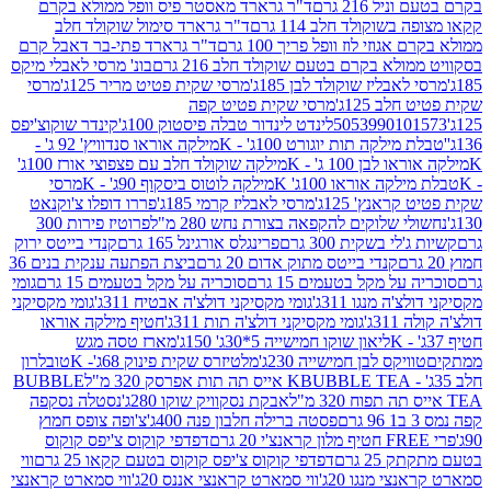
 216 גרם
ד"ר גרארד מאסטר פיס וופל ממולא בקרם
שוקולד חלב 114 גרם
ד"ר גרארד סימול שוקולד חלב
וזי לוז וופל פריך 100 גרם
ד"ר גרארד פתי-בר דאבל קרם
לא בקרם בטעם שוקולד חלב 216 גרם
בונ' מרסי לאבלי מיקס
בליז שוקולד לבן 185ג'
מרסי שקית פטיט מריר 125ג'
מרסי
ב 125ג'
מרסי שקית פטיט קפה
505399010
לינדט לינדור טבלה פיסטוק 100ג'
קינדר שוקוצ'יפס
ילקה תות יוגורט 100ג' - K
מילקה אוראו סנדוויץ' 92 ג' -
בן 100 ג' - K
מילקה שוקולד חלב עם פצפוצי אורז 100ג'
ה אוראו 100ג' K
מילקה לוטוס ביסקוף 90ג' - K
מרסי
אנץ' 125ג'
מרסי לאבליז קרמי 185ג'
פררו דופלו צ'וקנאט
 שלוקים להקפאה בצורת נחש 280 מ"ל
פרוטיז פירות 300
י בשקית 300 גרם
פרינגלס אורגינל 165 גרם
קנדי בייטס ירוק
קנדי בייטס מתוק אדום 20 גרם
ביצת הפתעה ענקית בנים 36
ל מקל בטעמים 15 גרם
סוכריה על מקל בטעמים 15 גרם
גומי
 מנגו 311ג'
גומי מקסיקני דולצ'ה אבטיח 311ג'
גומי מקסיקני
ג'
גומי מקסיקני דולצ'ה תות 311ג'
חטיף מילקה אוראו
ליאון שוקו חמישייה 5*30ג' 150ג'
מארז טסה מגש
יקס לבן חמישייה 230ג'
מלטיזרס שקית פינוק 68ג'- K
טובלרון
BUBBLE TEA אייס תה תות אפרסק 320 מ"ל
BUBBLE
אבקת נסקוויק שוקו 280ג'
נסטלה נסקפה
פסטה ברילה חלבון פנה 400ג'
צ'ופה צופס חמוץ
דפדפי קוקוס צ'יפס קוקוס
2 גרם
דפדפי קוקוס צ'יפס קוקוס בטעם קקאו 25 גרם
ווי
 מנגו 20ג'
ווי סמארט קראנצי אננס 20ג'
ווי סמארט קראנצי