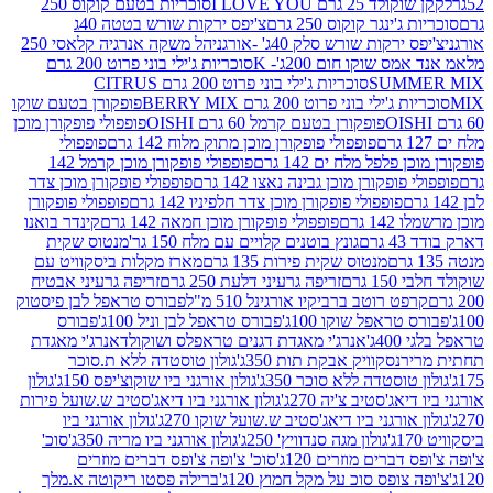
2 גרם I LOVE YOU
סוכריות בטעם קוקוס 250
ינגר קוקוס 250 גרם
צ'יפס ירקות שורש בטטה 40ג
רקות שורש סלק 40ג' -אורגני
הל משקה אנרגיה קלאסי 250
 שוקו חום 200ג'- K
סוכריות ג'ילי בוני פרוט 200 גרם
SUM
סוכריות ג'ילי בוני פרוט 200 גרם CITRUS
ילי בוני פרוט 200 גרם BERRY MIX
פופקורן בטעם שוקו
פופקורן בטעם קרמל 60 גרם OISHI
פופפולי פופקורן מוכן
פופפולי פופקורן מוכן מתוק מלוח 142 גרם
פופפולי
פלפל מלח ים 142 גרם
פופפולי פופקורן מוכן קרמל 142
ופקורן מוכן גבינה נאצו 142 גרם
פופפולי פופקורן מוכן צדר
פופפולי פופקורן מוכן צדר חלפיניו 142 גרם
פופפולי פופקורן
גרם
פופפולי פופקורן מוכן חמאה 142 גרם
קינדר בואנו
ם
גונץ בוטנים קלויים עם מלח 150 גר'
מנטוס שקית
מנטוס שקית פירות 135 גרם
מארז מקלות ביסקוויט עם
גרם
זריפה גרעיני דלעת 250 גרם
זריפה גרעיני אבטיח
ט רוטב ברביקיו אורגינל 510 מ"ל
פבורס טראפל לבן פיסטוק
טראפל שוקו 100ג'
פבורס טראפל לבן וניל 100ג'
פבורס
ג'
אנרג'י מאגדת דגנים טראפלס ושוקולד
אנרג'י מאגדת
ר
נסקוויק אבקת תות 350ג'
גולון טוסטדה ללא ת.סוכר
וסטדה ללא סוכר 350ג'
גולון אורגני ביו שוקוצ'יפס 150ג'
גולון
אג'סטיב צ'יה 270ג'
גולון אורגני ביו דיאג'סטיב ש.שועל פירות
אורגני ביו דיאג'סטיב ש.שועל שוקו 270ג'
גולון אורגני ביו
גולון מגה סנדוויץ' 250ג'
גולון אורגני ביו מריה 350ג'
סוכ'
ברים מוזרים 120ג'
סוכ' צ'ופה צ'ופס דברים מוזרים
צופס סוכ על מקל חמוץ 120ג'
ברילה פסטו ריקוטה א.מלך