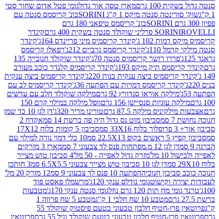
ת 100 גרם
מארז טסה אור גדול
גומי פטל אדום שחור סטי
רינטה סנטה מיקס 1 ק"ג SORINI
בונ' קריסמס סנטה עם
בונ' קריסמס טיפאני 180 גרם
גרם
SORINI
קינדר
דמות 102 ג'
קינדר קריסמיס מיני פריינדס 164ג'
קינדר
מל 110ג'
קינדר קריסמס גרביים 212ג'
רפאלו קריסמס
פררו רושר קריסמיס סנטה 70ג'
קינדר שוקולד חנוכייה 135
יסמס תיק מיקס 193ג'
קינדר קריסמיס קלנדר כוכב מעורב
 קריסמיס ביצה ענקית בנות 220ג'
קינדר קריסמיס ביצה ענקית
ינדר קריסמס דמויות עם הפתעה 36ג'
קינדר קריסמיס לב עם
מילקה אוראו סנדוויץ 92 גרם
מילקה שוקולד חלב עם עדשים
קה עוגיות סנסיישן 156 גרם
וופל מילקה במילוי קרם 150
לקיניס מילקה 87.5 גרם
טורינו מריר 320ג'
דן לגן 10 כד שמן
 סמ
סביבון מוט נס גדול היה פה ברשת 14 סמ
אקדח 2
33 סמ
סביבון 5 קומות בלוח 17X12
ופ 22.5X13 סמ
10 כלי דמוי נורה למילוי עם
דן לגן 12 מ.מפתחות פנס לד צבעוני 7 סמ
מארז 3 מזרקים
10 מל'
מזרק גדול לאפייה - 50 מל'
4 סביבון טוש מצייר
דן לגן 10 סביבון טוש מצייר צבעוני 6.5X5.5 סמ
3 חותכן
סביבון חנוכיה
הפתעה 10 פנס לד צבעוני 9 סמ
12 מזרק 20 מל'
ירה וקישוט
גומי נודלס ענקי 120ג'
מרשמלו פאסט פוד
 מח תות 120 גרם נוזל
גומי סנטה ענקי 170ג'
מטבעות
מטבע 10 שח חלבי 1 ק"ג
מטבע 5 שח פרווה 1
פרוטאין פרו-חטיף חלבון טבעוני בטעם פיסטוק שוקולד 55
פרו-חטיף חלבון טבעוני בטעם שוקולד וניל 55 גרם
פרוטאין