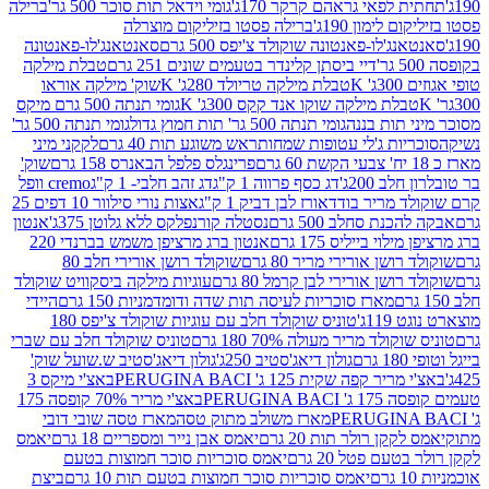
לפאי גראהם קרקר 170ג'
גומי וידאל תות סוכר 500 גר'
ברילה
לימון 190ג'
ברילה פסטו בזיליקום מוצרלה
ג'לו-פאנטונה שוקולד צ'יפס 500 גרם
סאנטאנג'לו-פאנטונה
דיי ביסתן קלינדר בטעמים שונים 251 גרם
טבלת מילקה
K
טבלת מילקה טריולד 280ג' K
שוק' מילקה אוראו
לת מילקה שוקו אנד קקס 300ג' K
גומי תנתה 500 גרם מיקס
 תות בננה
גומי תנתה 500 גר' תות חמוץ גדול
גומי תנתה 500 גר'
יות ג'לי עטופות שמחות
ראש משוגע תות 40 גרם
לקקני מיני
פרינגלס פלפל הבאנרס 158 גרם
שוק'
 200ג'
דג כסף פרווה 1 ק"ג
דג זהב חלבי- 1 ק"ג
cremo וופל
 מריר בודד
אורז לבן דביק 1 ק"ג
אצות נורי סילוור 10 דפים 25
נת סחלב 500 גרם
נסטלה קורנפלקס ללא גלוטן 375ג'
אנטון
וי בייליס 175 גרם
אנטון ברג מרציפן משמש בברנדי 220
שן אורירי מריר 80 גרם
שוקולד רושן אורירי חלב 80
ושן אורירי לבן קרמל 80 גרם
עוגיות מילקה ביסקוויט שוקולד
מארז סוכריות לעיסה תות שדה ודומדמניות 150 גרם
היידי
1ג'
טוניס שוקולד חלב עם עוגיות שוקולד צ'יפס 180
לד מריר מעולה 70% 180 גרם
טוניס שוקולד חלב עם שברי
גולון דיאג'סטיב 250ג'
גולון דיאג'סטיב ש.שועל שוק'
 קפה שקית 125 ג' PERUGINA BACI
באצ'י מיקס 3
PERUGINA
באצ'י מריר 70% קופסה 175
מארז משולב מתוק טסה
מארז טסה שובי דובי
קן רולר תות 20 גרם
יאמס אבן נייר ומספריים 18 גרם
יאמס
עם פטל 20 גרם
יאמס סוכריות סוכר חמוצות בטעם
יאמס סוכריות סוכר חמוצות בטעם תות 10 גרם
ביצת