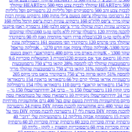
ולד לבבות צבע כסף 500 גרם
HEART שוקולד
50 גרם
סניקרס וופל גליליות 22 גרם
טוויקס וופל גליליות
ו טורטילה צ'יפס בטעם צ'ילי מתוק 100 גרם
קינג עוגיות רכות
ס ללת''ס 160 גרם
קינג עוגיות רכות צ'יפס קרמל מלוח 160
יות רכות שוקולד מריר צ'יפס חלבון 160 גרם
מרק ראמן פיקנטי
 גרם
גולון שרקיז ללא גלוטן טו-גו 160ג'
גולון שוקובום
 120ג'
טבלת פררו רושר מקדמיה ואגוז לוז 90 גרם
קינדר
נדס 120 גרם
קינדר הפי מומנטס 161 גרם
מילקה עוגת
מילקה טבלה צימוק אגוז חדש 270ג' - K
מילקה טראפל
שקית מארס מיני מיקס 400 גרם
קראנצ'י רואופ בטעם
אם אנד אם בוטנים 220ג'
מנורת 3 המשאלות סוכריות 9.6
לד לבן להמסה 28% קקאו בד"צ 750 גרם
מטבעות
 קקאו בד"צ 750 גרם
מטבעות שוקולד מריר
קינדר בואנו מיני מיקס 205
ראו במילוי קרם וניל 66 גרם
אוראו בראוניז 154 גרם
אוראו
אוראו קראנצ'י בייטס 110 גרם
אוראו גולדן 154 גרם
מילקה
מרשמלו 150 גר – ברבי 24 יחידות
מרשמלו 150 גר –
מרשמלו נקניקייה 10 גרם
מארז טסה של בוננזה
מארז טסה
עוגיות מזרחיות בטעם שום בצל 400 גרם אחוה
עוגיות מזרחיות
ערכה להכנת ממתק DIY טיפות 24 גרם
ערכה
 17 גרם
ערכה להכנת ממתק DIY גומי על
ממתק אבקה מדליקה 12 גרם
הנשיקות שלי "דובי" 40
 סוכריות כוכב 60 גרם
תיק יצירה סוכריות לב 60 גרם
תיק
פרח 60 גרם
סוכריות קופצות + לקקן - גלידה 10