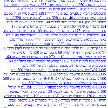
נוטלה 200 גרם
גולון טווינס ללא ת.סוכר 147ג'
גולון סנדוויץ'
250ג'
גולון דיאג'סטיב מוזלי 365ג'
מסטיק חמוץ בטעם תות
מסטיק חמוץ בטעם מנגו 40 יחידות 328
 בטעמים שונים 40 יחידות 328 גרם
מסטיק חמוץ בטעם
רה 40 יחידות 328 גרם
בד"צ טורינו חלב 320ג'
בד"צ
100ג'
הריבו בלוני לבבות 140 גרם
הריבו נחשים תאומים
שקית 160 גרם דובי צבעוני
הריבו מיקס אדומים 175
ים 175 גרם
ריטר לבן סמרטיס 100 גרם
ריטר חלב סמרטיס
יטוס רוטב דיפ סלסה חריף עדין 300 גרם
דוריטוס רוטב דיפ
ם
דוריטוס רוטב דיפ סלסה חריף 300 גרם
דוריטוס
ת חמוצה ושום 280 גרם
קווסט עוגיית חלבון שוקולד
 עוגיית חלבון חמאת בוטנים שוקולד צ'יפס
מארז לקקן ברבי 30
קינדר ג'וי שלישייה 60 גרם
מרשמלו 150 גר – סוניק
מארז
מס צבעוני 18 יח' 270 גרם
מרשמלו פרחים יאמס 160
בבות יאמס 160 גרם
מרשמלו לבבות יאמס כחול לבן 160
ממתק מרשמלו פרחים צבעוני בטעם תות וניל 500 גרם
ממתק מרשמלו לבבות ורוד לבן בטעם תות וניל 500 גרם
ממתק מרשמלו מסולסל BOULOSתכלת לבן בטעם תות וניל
ממתק מרשמלו מסולסל BOULOSורוד לבן בטעם תות וניל 500
ממתק מרשמלו כריות ורוד,לבן בטעם תות וניל 500 גרם
ממתק מרשמלו מסולסל צבעוני BOULOSבטעם תות וניל
ין מרשמלו טוויסט אבטיח 120 גרם
פופין מרשמלו טוויסט
פופין מרשמלו 3D תות שדה 100 גרם
קטשופ סרירצ'ה
סוכריות סודה בצורת אבן נייר ומספרים 216 גרם
פס טעים
טי עשירייה 150 גרם
לקקן שרביט הקסמים 24 גרם
פס