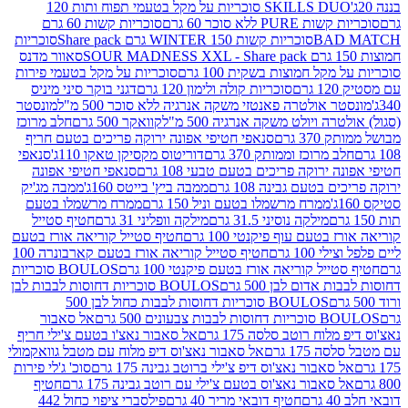
SKILLS DUO סוכריות על מקל בטעמי תפוח ותות 120
P ללא סוכר 60 גרם
סוכריות קשות 60 גרם
BAD
סוכריות קשות WINTER 150 גרם Share pack
סוכריות
סאוור מדנס
קל חמוצות בשקית 100 גרם
סוכריות על מקל בטעמי פירות
סוכריות קולה ולימון 120 גרם
דגני בוקר סיני מיניס
 אולטרה פאנטזי משקה אנרגיה ללא סוכר 500 מ"ל
מונסטר
ה ויולט משקה אנרגיה 500 מ"ל
קוואקר 500 גרם
חלב מרוכז
3 גרם
סנאפי חטיפי אפונה ירוקה פריכים בטעם חריף
 מרוכז וממותק 370 גרם
דוריטוס מקסיקן טאקו 110ג'
סנאפי
ירוקה פריכים בטעם טבעי 108 גרם
סנאפי חטיפי אפונה
בטעם גבינה 108 גרם
ממבה ביץ' בייטס 160ג'
ממבה מג'יק
ממרח מרשמלו בטעם וניל 150 גרם
ממרח מרשמלו בטעם
מילקה נוסיני 31.5 גרם
מילקה וופליני 31 גרם
חטיף סטייל
בטעם עוף פיקנטי 100 גרם
חטיף סטייל קוריאה אורז בטעם
100 גרם
חטיף סטייל קוריאה אורז בטעם קארבונרה 100
יל קוריאה אורז בטעם פיקנטי 100 גרם
BOULOS סוכריות
אדום לבן 500 גרם
BOULOS סוכריות דחוסות לבבות לבן
BOULOS סוכריות דחוסות לבבות כחול לבן 500
 צבעונים 500 גרם
אל סאבור
וח רוטב סלסה 175 גרם
אל סאבור נאצ'ו בטעם צ'ילי חריף
175 גרם
אל סאבור נאצ'וס דיפ מלוח עם מטבל גוואקמולי
סאבור נאצ'וס דיפ צ'ילי ברוטב גבינה 175 גרם
סוכ' ג'לי פירות
סאבור נאצ'וס בטעם צ'ילי עם רוטב גבינה 175 גרם
חטיף
חטיף דובאי מריר 40 גרם
פילסברי ציפוי כחול 442