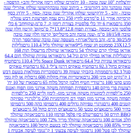
מרכז שולחן רימון אקרילי זהב+ הדפסה -
ר זהב דקורטיבי + כיתוב שנה טובה
קישוטי שולחן אקרילי שנה
יח'
קישוטי שולחן אקרילי שנה טובה -כסף - 5 יח'
דג כסף
 ס"מ
דבש לחיץ 250 גרם עמק חפר
עוגת דבש עוגל'ה
טיק בצורת רימון ק. 7 ס"מ-שקוף
חב' 6 כלי
 -בצורת תפוח 12.8*13.8*7 ס"מ
קופ' קרטון חלון שנה
קפ' קרטון חלון שנה טובה
אגרת+ מעטפה שנה טובה שופר/ספר תורה
מגנט חג שמח 5*9
אוראו שוקולד גליל 110.4 גרם
גלילות
קרם שוקולד 54 גרם
אוראו שוקולה מרשמלו תות 168
ראו במילוי קרם וניל 54 גרם
אוראו עוגיות שוקולד חום 64.4
ת וניל 64.4 גרם
אוראו Space Dunk גליל 110.4 גרם
חטיף
גרם
חטיף טאקיס דרגון צ'ילי 92.3 גרם
חטיף טאקיס
ממתק בקבוקי שעווה 39 גרם
סוכריות ממולאות בטעם דבש
יני 200 גרם
איטריות אורז מקלות 600 גרם
לוק או לוק גומי
טודיי חטיף חלבון קרמל מלוח 65 גרם
מארז של 10 יח'
ס 140 גרם
פחית תפוחחה משקה אורגני מוגז תפוח ואננס
ת לימוננדה משקה אורגני מוגז- לימון וליים 250 מ"ל
פחית
אורגני מוגז תפוזי דם ודומדמניות 250 מ"ל
גרגרי טפיוקה
גרגרי טפיוקה גדולים 400 גרם
מיסו כהה 500 גרם
מיסו
נאצ'וס טבעי 50 גרם
נאצ'וס תירס כחול 50 גרם
נאצ'וס
פרינגלס סין פלפל ופרמזן 110 גרם
ביאנקה שוקולד
ם
ביאנקה שוקולד מריר 72% 100 גרם
ביאנקה שוקולד
ביאנקה שוקולד לבן בטעם קרמל 100 גרם
ביאנקה
100 גרם
גומי לעיסה צבעוני 1 ק"ג
גומי לעיסה אבטיח 1