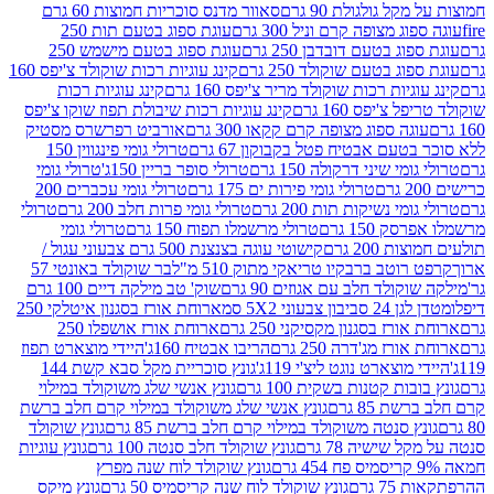
 גולגולת 90 גרם
סאוור מדנס סוכריות חמוצות 60 גרם
 מצופה קרם וניל 300 גרם
עוגת ספוג בטעם תות 250
 בטעם דובדבן 250 גרם
עוגת ספוג בטעם מישמש 250
ג בטעם שוקולד 250 גרם
קינג עוגיות רכות שוקולד צ'יפס 160
יות רכות שוקולד מריר צ'יפס 160 גרם
קינג עוגיות רכות
'יפס 160 גרם
קינג עוגיות רכות שיבולת תפוז שוקו צ'יפס
ה ספוג מצופה קרם קקאו 300 גרם
אורביט רפרשרס מסטיק
עם אבטיח פטל בקבוקון 67 גרם
טרולי גומי פינגווין 150
י שיני דרקולה 150 גרם
טרולי סופר בריין 150ג'
טרולי גומי
טרולי גומי פירות ים 175 גרם
טרולי גומי עכברים 200
י נשיקות תות 200 גרם
טרולי גומי פרות חלב 200 גרם
טרולי
150 גרם
טרולי מרשמלו תפוח 150 גרם
טרולי גומי
200 גרם
קישוטי עוגה בצנצנת 500 גרם צבעוני עגול /
טב ברבקיו טריאקי מתוק 510 מ"ל
בר שוקולד באונטי 57
ולד חלב עם אגוזים 90 גרם
שוק' טב מילקה דיים 100 גרם
יבון צבעוני 5X2 סמ
ארוחת אורז בסגנון איטלקי 250
ז בסגנון מקסיקני 250 גרם
ארוחת אורז אושפלו 250
ז מג'דרה 250 גרם
הריבו אבטיח 160ג'
היידי מוצארט תפוז
וצארט נוגט ליצ'י 119ג'
גונץ סוכריית מקל סבא קשת 144
ת קטנות בשקית 100 גרם
גונץ אנשי שלג משוקולד במילוי
85 גרם
גונץ אנשי שלג משוקולד במילוי קרם חלב ברשת
 סנטה משוקולד במילוי קרם חלב ברשת 85 גרם
גונץ שוקולד
שישיה 78 גרם
גונץ שוקולד חלב סנטה 100 גרם
גונץ עוגיות
גונץ שוקולד לוח שנה מפרץ
גרם
גונץ שוקולד לוח שנה קריסמיס 50 גרם
גונץ מיקס