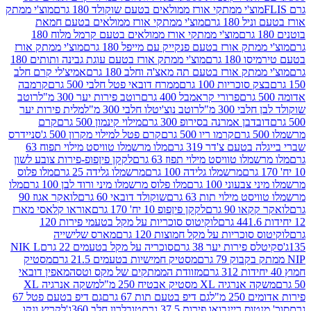
וצ'י ממתקי אורז ממולאים בטעם שוקולד 180 גרם
מוצ'י ממתק
180 גרם
מוצ'י ממתקי אורז ממולאים בטעם חמאת
מוצ'י ממתקי אורז ממולאים בטעם קרמל מלוח 180
תק אורז בטעם פנקייק עם מייפל 180 גרם
מוצ'י ממתק אורז
18 גרם
מוצ'י ממתק אורז בטעם עוגת גבינה ותותים 180
תק אורז בטעם תה מאצ'ה וחלב 180 גרם
אמיצ'לי קרם חלב
סוכריות 100 גרם
ממרח דובאי פטל חלבי 500 גרם
קרמבה
פרורי קראמבל 400 גרם
רוטב פירות יער 300 מ"ל
רוטב
 300 מ"ל
רוטב נוצ'יטלו חלבי 300 מ"ל
מלית פירות יער
דבן אמרנה בסירופ 300 גרם
מילוי קינמון 500 גרם
קרם
קרמו ריו 500 גרם
קרם פטל למילוי מקרון 500 ג'
סניידרס
טעם צ'דר 319 גרם
מלו מרשמלו טוויסט מילוי תפוח 63
לו טוויסט מילוי תפוז 63 גרם
לקקן פיןפופ-פירות צובע לשון
מרשמלו גלידה 100 גרם
מרשמלו גלידה 25 גרם
מלו פלוס
עוני 100 גרם
מלו פלוס מרשמלו מיני ורוד לבן 100 גרם
מלו
 מילוי תות 63 גרם
שוקולד דובאי 60 גרם
לואקר אגוז 90
ו 90 גרם
לקקן פיןפופ 10 יח' 170 גרם
אוראו קלאסי מארז
לוקיטוס סוכריות על מקל בטעמי פירות 120
סוכריות על מקל חמוצות 120 גרם
מארס שלישייה
פירות יער 38 גרם
סוכריה על מקל בטעמים 22 גרם
NIK L
מסטיק חמישיות בטעמים 21.5 גרם
מסטיק
מזוודת הממתקים של מקס וטסה
מאפין דובאי
יה XL מסטיק אבטיח 250 מ"ל
משקה אנרגיה XL
2 מ"ל
גם דיפ בטעם תות 67 גרם
גם דיפ בטעם פטל 67
ס ריינבואו פירות 37.5 גרם
טובלרון חלב 360ג'
לקריץ ונקו