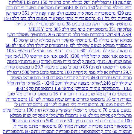
גליליות וופל במילוי קרם בראוניז 150 גרם FLIS
גליליות
יל 150 גרם FLIS
סוכריות ממולאות בטעם פירות בים
סוכריות ממולאות בטעם חלב קפה קפה לייק 351 גרם
רושן
351 גרם
סוכריות טופי ממולאות בטעם חלב כוס חלב 150
ולד רושן עם בוטנים 38 גרם
רושן סוכריות ג'לי קרייזי
סוכריות טופי כוס חלב 305 גרם MILKY
ושו סוכריות טופי חלב קורובקה 205 גרם
חטיף שוקולד רושן
לה 43 גרם
חטיף שוקולד רושן ממולא קרם קרמל 43
ולא בטעם שוקולד לבן 8 גרם
מזרק שוקולד חלב אגוזי לוז 60
לד חלב לבן 60 גרם
קינדר הפי היפו אגוזי לוז חמישייה 105
מס קרמל מלוח 200ג' K
אם אנד אם קריספי 170ג'
אמ אנד
גונץ סנטה קלאוס ביירן מינכן (אדום) 85 גרם
גונץ סנטה
ד (צהוב) 85 גרם
סוכ' מנטוס מנטה 29.7 גרם
מנטוס פירות
ק או לוק גומי נקניקייה 100 גרם
גומי כובע כחול 500 גרם
גולון
ית 600ג'
קינדר קינדריני מאגדת 100 גרם
אוראו מצופה
'
אוראו מצופה שוקולד חלב 246ג' - K
אוראו גלידה גליל
ילקה עוגיות סנסיישן אוראו 156 גרם
אבקת קקאו 400
רים מזל טוב בצורת דובי ורוד 16 גרם
טופי כדורים מזל טוב
ם
טופי כדורים פורים שמח בצורת ליצן 16 גרם
סוכריות
70 גרם
סוכריות ג'לי בטעם ליצ'י 70 גרם
סוכריות ג'לי
גרם
מלו מרשמלו קאפקייק ממולא תות 100 גרם
מלו פלוס
יק ממולא 100 גרם
מלו מרשמלו קאפקייק שוקו ממולא
יות גומי בצורת עין כ50 יחידות 500 גרם
מארז סנטה 90
נס סוכריות חמוצות מאוד 60 גרם
סאוור מדנס סוכריות
סאוור מדנס סוכריות חמוצות מדנס 60 גרם
סוכריות