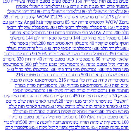
ת עשירייה 150 גרם
פס טעים בטעם אבטיח עשירייה 150
דפי מנטה תות אדום 0.6 גרם
לארבי מרשמלו אבטיח
מרשמלו לב 180ג'
לארבי מרשמלו פרח 180ג'
הריבו מרשמלו
הריבו מרשמלו אקזוטיק 175ג'
WOW Z קלסטרס פירות 85
 85 גרם
שוקולד Angel hair צמר גפן עם
טבלת שוקולד דובאי לבן 200 גרם
טבלת שוקולד דובאי
WOW Z רופ משפחתי פירות 100 גרם
מקל סבא צבעוני
 סבא כחול לבן 144 גרם
מקל סבא ורוד לבן 144 גרם
קלבי
ולד 40 גרם
גולון דיאג'סטיב תפוז 280ג'
גולון באטר פליי
ב 600 גרם
פולרטי חטיפי קרח 400 מ"ל ורוד
ממרח נוטלה
טבלת פררו רושר שוקולד מריר 70% 90 גרם
ביצת קינדר
60 גרם
מסטיק אגוגו בטעם פירות 40 יחידות 330 גרם
ריצ
טעם גבינה 91 גרם
מרשמלו כובע כחול לבן 500 גרם
מרשמלו
50 ג
מרשמלו מיני ורוד פיני 500 ג
מרשמלו גולף כחול 500
לף אדום 500 גרם
סוכריות סודה בצורת טטריס 216
סודה בצורת כלי עבודה 216 גרם
סוויטאנגו אבקה להכנת
סוויטאנגו ממתיק 700 גרם
סוכריות סודה בצורת
סוכריות סודה בצורת פיצה 180 גרם
מרשמלו חטיפי
ממרח תמרים 450 גרם קליית גת
שקית ההפתעות ממתקים
וני
טרנד לארבי מנגו וקשיו 28ג'
טרנד לארבי תות שלם מיובש
ד לארבי תות שלם מיובש שוקו 60ג'
טרנד לארבי תות שלם
6ג'
מארז ממתקים שקית הפתעה טסה
ג'מבו טורטילה
נת נאצ'ו 100 גרם
ג'מבו טורטילה צ'יפס בטעם ברביקיו
ית שימחת תורה בינונית
תערובת להכנת צ'ורוס 500ג'
פילסברי
 453 גרם
פילסברי ציפוי קרמל מלוח 453ג'
פילסברי קרם