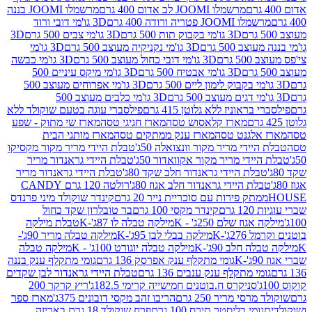
מרשמלו JOOMI לב אדום 400 גרם
מרשמלו JOOMI בננה
JOOM פטריה ורודה 400 גרם
3D גו'מי דובי ורוד
3D גו'מי בקבוק תות 500 גרם
3D גו'מי צבים 500 גרם
3D
 500 גרם
3D גו'מי נקניקיה מעוצב 500 גרם
3D גו'מי
גרם
3D גו'מי דובי כחול מעוצב 500 גרם
3D גו'מי כבשה
3D גו'מי אבטיח 500 גרם
3D גו'מי מיקס עיניים 500
3D גו'מי אפרוחים מעוצב 500
3D גו'מי כלבים מעוצב 500
ראוניז ללא גלוטן 415 גרם
פילסברי עוגה בטעם שוקולד ללא
מארז קלאסוש טסה
מארז חגיגי טסה
מארז שי מתוק - שפע
אלגנט טסה
מארז ענק ממתקים טסה
מארז מותגי הבית
ידי מריר מקור וונצואלה 50ג'
טבלת היידי מריר מקור מקסיקו
ידי מריר מקור אקוואדור 50ג'
טבלת היידי גראנדור מריר
לת היידי גראנדור חלב שקד 80ג'
טבלת היידי גראנדור מריר
ת היידי גראנדור חלב אגוז 80ג'
רולטה 120 גרם CANDY
תק פירות עם סוכריית נייר 20 גרם
קינדר שוקולד מיני פרנדס
רם
קינדר מקסי 100 גרם
בר טובלרון שקד כחול
וז שלם 250ג' - K
מילקה טבלה לו 87ג'-K
טבלת מילקה
2ג'-K
מילקה בבלי לבן 95ג'-K
מילקה טבלה מריר 90ג'-
חלב 90ג'-K
מילקה טבלה יוגורט 100ג' - K
מילקה טבלה
גומי מתקלף ענק אפרסק 136 גרם
גומי מתקלף ענק בננה
י מתקלף ענק ענבים 136 גרם
טבלת היידי גראנדור לבן שקדים
סניקרס ח.בוטנים חמישייה קרימי 182.5ג'
ריץ קרקר 200
סי מריר 250 גרם
הריבו זהב מקסי דובונים 375ג'
מארז ספר
ומי בליסטר תירס 100 גרם
פרח שוקולד 18 גרם באריזה