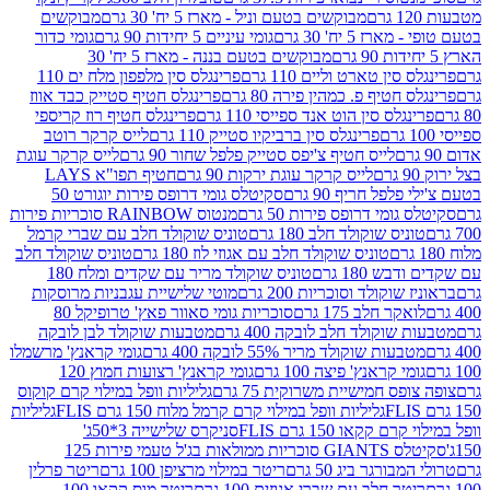
מבוקשים בטעם וניל - מארז 5 יח' 30 גרם
מבוקשים
5 יח' 30 גרם
גומי עיניים 5 יחידות 90 גרם
גומי כדור
מבוקשים בטעם בננה - מארז 5 יח' 30
ין טארט וליים 110 גרם
פרינגלס סין מלפפון מלח ים 110
חטיף פ. כמהין פירה 80 גרם
פרינגלס חטיף סטייק כבד אווז
לס סין הוט אנד ספייסי 110 גרם
פרינגלס חטיף רוז קריספי
פרינגלס סין ברביקיו סטייק 110 גרם
לייס קרקר רוטב
לייס חטיף צ'יפס סטייק פלפל שחור 90 גרם
לייס קרקר עוגת
לייס קרקר עוגת ירקות 90 גרם
חטיף תפו"א LAYS
פל חריף 90 גרם
סקיטלס גומי דרופס פירות יוגורט 50
ומי דרופס פירות 50 גרם
מנטוס RAINBOW סוכריות פירות
יס שוקולד חלב 180 גרם
טוניס שוקולד חלב עם שברי קרמל
טוניס שוקולד חלב עם אגוזי לוז 180 גרם
טוניס שוקולד חלב
 180 גרם
טוניס שוקולד מריר עם שקדים ומלח 180
וקולד וסוכריות 200 גרם
מוטי שלישיית עגבניות מרוסקות
ר חלב 175 גרם
סוכריות גומי סאוור פאץ' טרופיקל 80
וקולד חלב לובקה 400 גרם
מטבעות שוקולד לבן לובקה
ות שוקולד מריר 55% לובקה 400 גרם
גומי קראנץ' מרשמלו
י קראנץ' פיצה 100 גרם
גומי קראנץ' רצועות חמוץ 120
ס חמישיית משרוקית 75 גרם
גליליות וופל במילוי קרם קוקוס
גליליות וופל במילוי קרם קרמל מלוח 150 גרם FLIS
גליליות
קקאו 150 גרם FLIS
סניקרס שלישייה 3*50ג'
סקיטלס GIANTS סוכריות ממולאות בג'ל טעמי פירות 125
ורגר ביג 50 גרם
ריטר במילוי מרציפן 100 גרם
ריטר פרלין
ר חלב עם שברי אגוזים 100 גרם
ריטר מוס קקאו 100