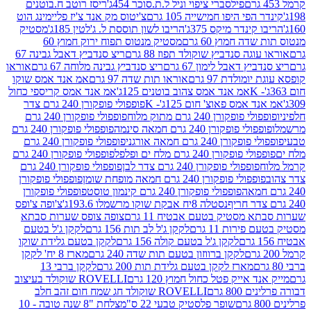
פילסברי ציפוי וניל ל.ת.סוכר 454ג'
ריסז רוטב ח.בוטנים
פי היפו חמישייה 105 גרם
צ'יטוס מק אנד צ'יז פליימינג הוט
ינדר מיקס 375ג'
הריבו לשון תוססת ל. ג'לטין 185ג'
מסטיק
ה חמוץ 60 גרם
מסטיק מנטוס תפוח ירוק חמוץ 60
גה סנדביץ שוקולד תפוז 88 גרם
ריצ סנדביץ דאבל גבינה 67
ץ דאבל לימון 67 גרם
ריצ סנדביץ גבינה מלוחה 67 גרם
אוראו
מולדת 97 גרם
אוראו תות שדה 97 גרם
אמ אנד אמס שוקו
אמ אנד אמס צהוב בוטנים 125ג'
אמ אנד אמס קריספי כחול
אמס פאוצ' חום 125ג'- K
פופפולי פופקורן 240 גרם צדר
פופקורן 240 גרם מתוק מלוח
פופפולי פופקורן 240 גרם
י פופקורן 240 גרם חמאה סינמה
פופפולי פופקורן 240 גרם
רן 240 גרם חמאה אורגני
פופפולי פופקורן 240 גרם
פופקורן 240 גרם מלח ים ופלפל
פופפולי פופקורן 240 גרם
פופפולי פופקורן 240 גרם צדר לבן
פופפולי פופקורן 240 גרם
פולי פופקורן 240 גרם חמאה מופחת שומן
פופפולי פופקורן
פופפולי פופקורן 240 גרם קינמון טוסט
פופפולי פופקורן
נסטלה 8יח אבקת שוקו מרשמלו 193.6ג'
צ'ופה צ'ופס
 מסטיק בטעם אבטיח 11 גרם
צופה צופס שערות סבתא
ירות 11 גרם
לקקן ג'ל לב תות 156 גרם
לקקן ג'ל בטעם
לקקן ג'ל בטעם קולה 156 גרם
לקקן בטעם גלידת שוקו
לקקן ברווזון בטעם תות שדה 240 גרם
מארז 8 יח' לקקן
מארז לקקן בטעם גלידת תות 200 גרם
לקקן ברבי 13
 אייק פטל כחול חמוץ 120 גרם
ROVELLI שוקולד בעיצוב
80 גרם
ROVELLI שוקולד חג שמח חום זהב חלב
שופר פלסטיק טבעי 22 ס"מ
צלחת "8 שנה טובה - 10