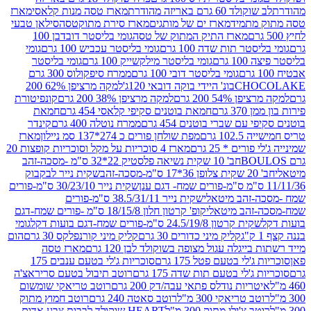
ד 60 גרם באריזה מהודרת
מארז טסה מנות קלאסי
מארז
מתמיד
מארז ים של מותגים
מארז סירת מתוקטסה
סילאן טבעי
מארז התיק המתוק של טסה
גומי בליסטר דובדבן 100
טר תות שדה 100 גרם
גומי בליסטר עכביש 100 גרם
גומי
 גרם
גומי בליסטר מילקשייק 100 גרם
גומי בליסטר
גומי בליסטר דובי 100 גרם
ממרח סיפקולוס 300 גרם
CHO
בונ' היידי בוקה דובאי 120ג'
למקה מרציפן 62% 200
54% 200 גרם
למקה מרציפן 38% 200 גרם
קונפיטורת
3 גרם
חמאת בוטנים סקיפי קלאסי 454 גרם
חמאת
עם שברי בוטנים 454 גרם
ממרח נוטלה 400 גרם
קינדר
10 גרם
מפת שולחן פורים כ 274*137 סמ ניילון
מארז
רים * 25 גרם
מארז 4 סוכריות על מקל וסוכריות קופצות 20
חב' 10 שקית נשיאה פלסטיק 22*32 ס"מ -מסכה-זהב
כה-זהב
שקית נייר לבקבוק
שקית נייר 30/23/10 ס"מ-פורים
-זהב מיטאלי
שקית נייר 38.5/31/11 ס"מ-פורים
זהב מיטאלי
קופ' קרטון חלון 18/15/8 ס"מ -פורים שמח-דגם
קית קרטון 24.5/19/8 ס"מ-פורים שמח-דגם בועות דקל
גומי
קליק מיני כדורים 30 גרם
קליק מיני קורנפלקס 30 גרם
הום
ייגלה עגול מצופה בשוקולד לבן 120 גרם
מארז טסה
'לי בטעם פטל 175 גרם
סוכריות ג'לי בטעם ענבים 175
ג'לי בטעם תות שדה 175 גרם
רוטב תיבול בטעם סריראצ'ה
ריות נודלס פתאי עבה/דק 200 גרם
רוטב טריאקי שומשום
ב טריאקי 300 מ"ל
רוטב סאטה 240 גרם
רוטב חמוץ מתוק
ב צ'ילי מתוק 300 מ"ל
HEART שוקולד לבבות צבע אדום