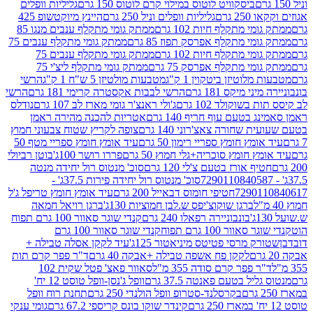
ביסקוויט לוטוס במילוי קרם לוטוס 150 גרם
גליליות וופלים
 גרם
גליליות וופלים וניל 250 גרם
היינץ מיוקטשופ 425
י מתקלף חיות 102 גרם
ממתק גומי מתקלף ענבים מנגו 85
י מתקלף אפרסק תפוז 85 גרם
ממתק גומי מתקלף ענבים 75
י מתקלף חיות 102 גרם
ממתק גומי מתקלף ענבים 75
י מתקלף אפרסק 75 גרם
ממתק גומי מתקלף ליצ'י 75
לוטיזן ביטקוין 1 ק"ג
מטבעות מולטיזן 5 ש"ח 1 ק"ג
הרשי
 מיקס 181 גרם
הרשי לבבות אקסטרה קרימי 181 גרם
הרשי
שוקולד 102 גרם
ג'ולי ראנצ'ר גומי מארז לב 107 גרם
נודלס
בטעם עוף חריף 140 גרם
אטריות להכנה מהירה ראמן
שחורה צאצ'רוני 140 גרם
צופה לקריץ שטוח צבעוני חמוץ
מץ חומץ ספריי רימון 50 גרם
עיד אומץ חומץ ספריי מטף 50
 חומץ סוכריה+גלי חמוץ 50 גרם
פררו רושר 100ג'
בוטן רביולי
ף אורז בטעם צ'לי 120 גרם
סוכ' מנטוס רול יחידה מנטה
סוכ' מנטוס רול יחידה פירות 37.5ג' -
72901
חטיפי חומוס דבאייל 200 גרם
עיד אומץ חומץ טריפל ג'ל
ברגן שוקוצ'יפס ש.לבן חמוציות 130ג'
ברגן רויאל חמאה
בונבוניירה רפאלו 240 גרם
קנדי שוגר סאוור 100 גרם תפוח
וור 100 גרם תפוח
קנדי שוגר סאוור 100 גרם
 מרסי פטיטס מיניאטור 125ג'
עיד לקקן אסלה טבילה +
לקקן פח אשפה טבילה +אבקה 40 גרם
ד"ר פפר קרם תות
 פפר קרם סודה 355 מ"ל
סאוור פאצ' פטל שקית 102
יל בטעם פאנטה 37.5 גרם
וופל ג'נסן-וופל טוסט 12 יח'
בקרסלנד-סטרופ וופל הולנדי 250 גרם
תחנת רוח וופל
קינדר שוקו בונס קריספי 67.2 גרם
גומי ענקי