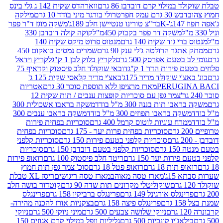
במילוי קרם דובדבן 86 גרם
ווארהדס שקית 142 ג גלי בינס
בש 30 גרם עמק חפר
טרולי בורגר מיני בודד 10 גרם
מילקה
K
בד"צ טורינו טנטיישן חלב 189ג'
משקה מוגז ד"ר פפר
משקה דר פפר בקבוק 450מ"ל
קוקה קולה דובדבן 330
 גוד שקית 140 גרם
מנטוס פרוט מיקס שקית 140
ר הרולטה ג'לי ענק 90 גרם
שמרים נמסים בואקום 450
בטעם אפרסק 500 גרם
לקריץ בלוק לבן 1 ק"ג
לקריץ וידאל
ירות הדר 1 ק"ג
דובאי שוקולד חלב פיסטוק וקדאיף 75
י שוקולד מריר 175ג'
באצ'י מריר קלאסי שקית 125 ג'
PERUGI
מארז מרציפן ללא תוספת סוכר 30 גרם
אטריות
צמר גפן עם סוכריות קופצות ענבים / תות שקית 12
 תות בננה 300 מ"ל בודד
משקה בראבו אשכולית 300
ה בראבו תפוזים 300 מ"ל בודד
משקה בראבו ענבים 300
רח עוגיות לוטוס קרמל 400 גרם
סוכריות בפחית פירות
סוכריות בפחית פרות יער - 175 גרם
סוכריות בפחית
סוכריות קלפני בטעם פירות 150 גרם
סוכריות קלפני
גרם
סוכריות קלפני בטעם דובדבן 150 גרם
סוכריות
רות יער 150 גרם
ריטר חלב פיסטוק 100 גרם
רואופ פירות
תות 18 גרם
רואופ פטל 18 גרם
סוכ' צמר גפן תות חמוץ
1ג'
מארז טסה מאוהב
מארז טסה ריגושים
ריסז XL טבלת
שוקוליטלי מקרונים תות שדה 90 גרם
קוטדור בושה חלב
גלס אורגינל 149 גרם
פרינגלס ברביקיו 158 גרם
פרינגלס
פרינגלס פיצה 158 גרם
בצקניות אורז להכנה מהירה-
ניוקי שלושה צבעים 500 גרם
מיני ניוקי 500 גרם
ניוקי
ג'יו קונכיות 500 גרם
גליליות וופל במילוי קרם אגוזים 150