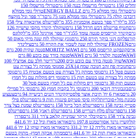
טרולי מרשמלו בננה 150 גרם
טרולי מרשמלו 150
לא 75 גרם ENERGY BALLZ
טרולי גומי ממולא
גרם
טרולי גומי ממולא מנגו 75 גרם
ד"ר פפר וניל מוקצף
 פפר בטעם אוכמניות 355 מ"ל
פרינגלס אדובאדה צילי 158
נגלס דבש חרדל 158 גרם
שוקולד קינדר מקסי שישייה 126
ריסמיס סנטה עומד 55ג'
ד"ר פפר אורגינל 355 מ"ל
קלוגס
 בוקר תירס 250 גרם
גונץ שוקולד לוח שנה מיקי מאוס 50
 את הקרח 50 גרם
צילינדר
50 גרם MORITZ WAWI
סנטה שקית 200 גרם
לנדר 50 גרם WAWI
סנטה בודד עם כובע 80 גרם
 סנטה בודד עם כובע וכיס 200גר'
ריטר חלב עם אמיצ'לי 100
 זהב חנוכה שמח 25X14 סמ
גוסי ממתק ג'ל בצורת עט
ם
גוסי ממתק ג'ל בצורת עט בטעם אבטיח 15 גרם
גוסי
ורת עט בטעם תות 15 גרם
גומי דיפ מקלות עם ג'ל חמוץ
ם
גומי דיפ מקלות עם ג'ל חמוץ בטעם פטל 30
דובאי 200 גרם
גוסי ג'ל בקבוק חמוץ 20 גרם
גוסי ג'ל סמיילי
וצר פלסטיק
קינדר דגנים רביעייה 94 גרם
צעצוע
סוכריות
לקקן סיסי סטיקס פינגווין תות 9 גרם
פרינגלס פילי
רם
פרינגלס הכל בייגל 158 גרם
פרינגלס שמנת בצל צדר
נגלס מלח וינגרייט 158 גרם
פרינגלס ראנץ' 158 גרם
פרינגלס
קיבלר קרקר שמינייה קלאב צ'דר 311 גרם
פררו
אסורטמנט 197.8 גרם
אוראו מארז וניל 12 יח' 441.6
ידה 12 יח' 331.2 גרם
אוראו מארז שוקו 12 יח' 441.6
ת 12 יח' 441.6 גרם
ממתק אבקה חמוץ- מתוק בטעם