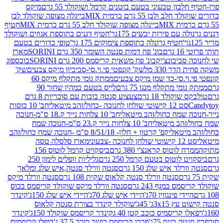
בון טבעוני בטעם בוטנים קרמל ושוקולד 55 גרם
מיקס
 ולבן 55 גרם כרמית MIX
בייגלה מצופה שוקולד לבן
בייגלה מצופה שוקולד חלב 55 גרם כרמית MIX
חטיף
עם פירות יבשים 175גר'
חטיף דגנים בתוספת אגוזים ושוקולד
חטיף גרונלה בתוספת צימוקים 175 גר'
טופי כדורים בטעם
ם
בונ' פח דמות סנטה השומר 350 גרם SORINI
מארז
ביבונצ'יק
בונ' פח משאית קריסמס 200 גרם SORINI
בובספוג
 330 מל
שק' קונפטי פי.וי.סי-סביביון מיקס צבעים
שק'
וי.סי-כד שמן מיקס צבעים
ממתק גומי מתקלף מיקס 60
י מתקלף מנגו 75 גרם
לייס בטעם כמהין שחור 90
קולד 18 גרם
צעצוע סנטה בובות עם סוכריות 8 גרם
1 קישוטי שולחן לחנוכה -כחול/זהב מיטאלי
חב' 10 כוסות
 שמח כחול/זהב מיטאלי
חב' 10 צלחות נייר ק.18 ס"מ-חנוכה
הב מיטאלי
חב' 10 צלחות נייר ק.23 ס"מ-חנוכה שמח
יטאלי
קפ' קרטון + חלון- 8/51/18 ס"מ -חנוכה שמח כחול/זהב
עוני
מארז סלסלה טסה
לוטוס קראנצ'י 380 גרם
ביסקויט קרמל לוטוס 156
לוטוס בטעם קרמל 250 גרם
גליליות וופלים לימון 250
ד איש שלג 150 גרם
סנטה וורלד סנטה,איש שלג ומלאך
סנטה וורלד סנטה קלאוס שקית 108 גרם
סנטה וורלד מיקס
 במגף 243 גרם
סנטה וורלד מיקס שוקולד קריסמס בכוס
י פינגווין 70ג'
היידי איש שלג 70ג'
היידי איש שלג 150ג'
קינדר
3xג' 45ג'
שוקולד קינדר בצורת סנטה קלאוס
קריסמיס כוכב קטן 40 ג
קינדר קריסמס שוקולד 150ג'
קינדר
בנים 75ג'
פררו קריסמס רושר כוכב 37.5 ג'
דופלו קריסמיס