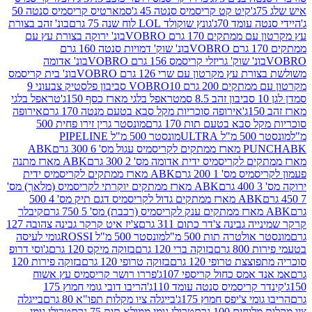
קיט קט קריסמיס סנטה 45 ג'
סמארטיס קריסמיס סנטה 50
עומד 70ג'
גונץ שוקולד LOL לוח שנה 75 גרם
בונ' זהב בצורת
תקים 170 גרם VOBRO
בונ' ירוקה בצורת עץ עם
בונ' שוק' דמויות סנטה 160 גרם
נ' שוק' גריזלי קריסמס 156 גרם VOBRO
בונ' אדומה
עץ מקרטון עם שרי 126 גרם VOBRO
בונ' בית קריסמס
 200 גרם VOBRO
10 סביבון פלסטיק צבעוני 9
טראפל בלגי מארז כסף 150ג'
טראפל בלגי
אירופה סוכריות מקל סבא בטעם מנטה 170 גרם
אירופה
סבא בטעם תות 170 גרם
מונסטר גרין זירו פחית 500
ULT
מונסטר 500 מ"ל PIPELINE
ABK
PU
לקריסמיס ידית אדומה מס' 2 300 גרם
ABK מארז מתנה
מס' 1 200 גרם
ABK מארז ממתקים לקריסמיס ידית
ABK מארז ממתקים יוקרתי לקריסמיס (מלאך) מס'
ABK מארז ממתקים גדול לקריסמיס דגם תיק מס' 4 500
קיבלר
גבינה צ'דר כתום 311 גרם
צ'יז איט קרקר גבינה צהובה 127
ולטרה תות 500 מ"ל
מונסטר 500 מ"ל ROSSI
גומי לעיסה
 גרם
בזוקה ברי 120 גרם
בזוקה מיקס 120 גרם
ג'וסי דרופ
ת טרופי 120 גרם
בזוקה טרופי 120 גרם
בזוקה פירות 120
מס כחול קריספי 107ג'
פררו רושר קריסמיס עץ אשוח
קריסמיס סנטה עומד 110ג'
הריבו דובי גומי חמוץ 175
י צ'יפס חמוץ 175ג'
בייגלה ציו מקלות תפו"א 80 גרם
בייגלה
ים 100 גרם
טרולי גומי ממולא תות 75 גרם
טרולי גומי