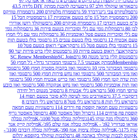
פצות בום מיקס 4 טעמים 4 גרם
אוראו אפרסק 97
ולד חלב 97 גרם
ערכה להכנת ממתק DIY גלידה 43.5
בי ג'ינג'רברד 59 גרם
ממרח מלטיזרס 200 גרם
ממרח טוויקס
בל 15 ס"מ בטעם אוכמניות 17 גרם
מסטיק חבל 15
בן 17 גרם
ממרח סניקרס 200 גרם
שוקולד רושן אורירי
מקלות גומי עם ג'לי וסוכריות בטעם פירות 36 גרם
מקלות גומי
ריות בטעם פטל ואוכמניות 36 גרם
מקלות גומי עם ג'לי חמוץ
רם
גומי בולז בטעם ענבים 15 גרם
גומי בולז בטעם תות
בולז בטעם פטל 15 גרם
קראנצ'י רואופ בטעם פטל 10
רואופ בטעם פירות 10 גרם
מנטוס קלין ברט פירות יער 90
ין ברט' מנטה 90 גרם
SC Join
SC Renew Membership
M
ממתק אצבעוני 7.5 גרם
גומי המבורגר גדול+ ג'ל חמוץ 50
גר מיני 10 גרם
גומי ואוו בקבוק מסטיק חמוץ 500 גרם
גומי
גר 500 גרם
גומי ואוו נחש פירות חמוץ 500 גרם
גומי ואוו
מוץ 500 גרם
גומי ואוו כריש אבטיח חמוץ 500 גרם
גומי
ות 500 גרם
גומי ואוו נחש אנקונדה 500 גרם
גומי ואוו כובע
רם
ראש ג'לי אבטיח 8 גרם
סוכ' מנטוס רול יחידה
אורביט גומי לעיסה ללא סוכר בטעם תפוח 14
תות 8 גרם
ראש ג'לי פטל 8 גרם
ראש ג'לי דובדבן 8
עם חמאה קופסת פח ורדים 114 גרם
עוגיות טעם חמאה
 114 גרם
רול וופל מאסטר 400 גרם
וופל מאסטר גריף
ון מגה שוקו 145ג'
מילקה טבלה פטל 100ג'-K
מילקה טבלה
ג' - K
מילקה טבלה אגוז שלם 95ג'-K
מילקה קייק אנד
מילקה טבלה צימוק אגוז 90ג'-K
מילקה טבלה דובדבן 100ג' -
ת שוקולד באהבה 48 גרם
לבבות שוקולד בקופסא יהלום