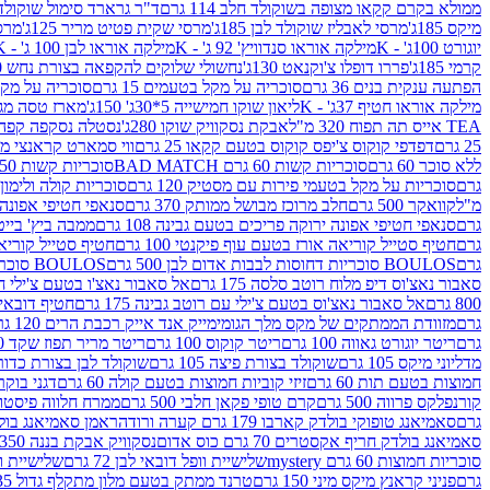
ממולא בקרם קקאו מצופה בשוקולד חלב 114 גרם
ד"ר גרארד סימול שוקולד חלב
מיקס 185ג'
מרסי לאבליז שוקולד לבן 185ג'
מרסי שקית פטיט מריר 125ג'
מרסי
יוגורט 100ג' - K
מילקה אוראו סנדוויץ' 92 ג' - K
מילקה אוראו לבן 100 ג' - K
קרמי 185ג'
פררו דופלו צ'וקנאט 130ג'
נחשולי שלוקים להקפאה בצורת נחש 280 מ"ל
הפתעה ענקית בנים 36 גרם
סוכריה על מקל בטעמים 15 גרם
סוכריה על מקל בט
מילקה אוראו חטיף 37ג' - K
ליאון שוקו חמישייה 5*30ג' 150ג'
מארז טסה מג
TEA אייס תה תפוח 320 מ"ל
אבקת נסקוויק שוקו 280ג'
נסטלה נסקפה קפה נמס 3 ב1
25 גרם
דפדפי קוקוס צ'יפס קוקוס בטעם קקאו 25 גרם
ווי סמארט קראנצי מנגו 0
ללא סוכר 60 גרם
סוכריות קשות 60 גרם BAD MATCH
סוכריות קשות WINTER 150 גרם Share pack
גרם
סוכריות על מקל בטעמי פירות עם מסטיק 120 גרם
סוכריות קולה ולימון 120 גרם
מ"ל
קוואקר 500 גרם
חלב מרוכז מבושל ממותק 370 גרם
סנאפי חטיפי אפונה יר
גרם
סנאפי חטיפי אפונה ירוקה פריכים בטעם גבינה 108 גרם
ממבה ביץ' בייטס 60
גרם
חטיף סטייל קוריאה אורז בטעם עוף פיקנטי 100 גרם
חטיף סטייל קוריאה א
גרם
BOULOS סוכריות דחוסות לבבות אדום לבן 500 גרם
BOULOS סוכריות דחוסות לבבות לבן ורוד 500 גרם
סאבור נאצ'וס דיפ מלוח רוטב סלסה 175 גרם
אל סאבור נאצ'ו בטעם צ'ילי חריף
800 גרם
אל סאבור נאצ'וס בטעם צ'ילי עם רוטב גבינה 175 גרם
חטיף דובאי חלב 
גרם
מזוודת הממתקים של מקס מלך הגומי
מייק אנד אייק רכבת הרים 120 גרם
גרם
ריטר יוגורט גאווה 100 גרם
ריטר קוקוס 100 גרם
ריטר מריר תפוז שקד 100 גרם
מדליוני מיקס 105 גרם
שוקולד בצורת פיצה 105 גרם
שוקולד לבן בצורת כדור 105 גר
חמוצות בטעם תות 60 גרם
זיזי קוביות חמוצות בטעם קולה 60 גרם
דגני בוקר 
קורנפלקס פרווה 500 גרם
קרם טופי פקאן חלבי 500 גרם
ממרח חלווה פיסטוק פרוו
גרם
סאמיאנג טופוקי בולדק קארבו 179 גרם קערה ורודה
ראמן סאמיאנג בולדק קארבו 
סאמיאנג בולדק חריף אקסטרים 70 גרם כוס אדום
נסקוויק אבקת בננה 350ג'
סוכריות חמוצות 60 גרם mystery
שלישיית וופל דובאי לבן 72 גרם
שלישיית וופל
גרם
פניני קראנץ מיקס מיני 150 גרם
טרנד ממתק בטעם מלון מתקלף גדול 135ג'