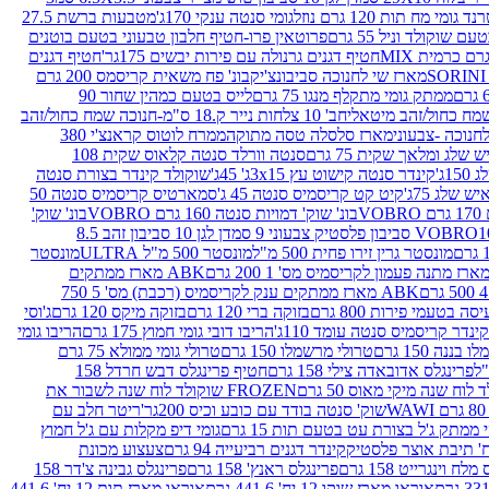
נד גומי מח תות 120 גרם נוזל
גומי סנטה ענקי 170ג'
מטבעות ברשת 27.5
שוקולד וניל 55 גרם
פרוטאין פרו-חטיף חלבון טבעוני בטעם בוטנים
חטיף דגנים גרנולה עם פירות יבשים 175גר'
חטיף דגנים
מארז שי לחנוכה סביבונצ'יק
בונ' פח משאית קריסמס 200 גרם
ממתק גומי מתקלף מנגו 75 גרם
לייס בטעם כמהין שחור 90
חב' 10 צלחות נייר ק.18 ס"מ-חנוכה שמח כחול/זהב
מארז סלסלה טסה מתוקה
ממרח לוטוס קראנצ'י 380
לג ומלאך שקית 75 גרם
סנטה וורלד סנטה קלאוס שקית 108
1ג'
קינדר סנטה קישוט עץ 3x15ג' 45ג'
שוקולד קינדר בצורת סנטה
 שלג 75ג'
קיט קט קריסמיס סנטה 45 ג'
סמארטיס קריסמיס סנטה 50
V
בונ' שוק' דמויות סנטה 160 גרם VOBRO
בונ' שוק'
לסטיק צבעוני 9 סמ
דן לגן 10 סביבון זהב 8.5
מונסטר גרין זירו פחית 500 מ"ל
מונסטר 500 מ"ל ULTRA
מונסטר
ABK מארז ממתקים
ABK מארז ממתקים ענק לקריסמיס (רכבת) מס' 5 750
סה בטעמי פירות 800 גרם
בזוקה ברי 120 גרם
בזוקה מיקס 120 גרם
ג'וסי
קינדר קריסמיס סנטה עומד 110ג'
הריבו דובי גומי חמוץ 175 גרם
הריבו גומי
ננה 150 גרם
טרולי מרשמלו 150 גרם
טרולי גומי ממולא 75 גרם
פרינגלס אדובאדה צילי 158 גרם
חטיף פרינגלס דבש חרדל 158
לוח שנה מיקי מאוס 50 גרם
FROZEN שוקולד לוח שנה לשבור את
שוק' סנטה בודד עם כובע וכיס 200גר'
ריטר חלב עם
י ממתק ג'ל בצורת עט בטעם תות 15 גרם
גומי דיפ מקלות עם ג'ל חמוץ
קינדר דגנים רביעייה 94 גרם
צעצוע מכונת
לח וינגרייט 158 גרם
פרינגלס ראנץ' 158 גרם
פרינגלס גבינה צ'דר 158
אוראו מארז שוקו 12 יח' 441.6 גרם
אוראו מארז תות 12 יח' 441.6