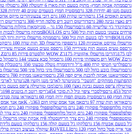
גרם
ממתק אבקה חמוץ- מתוק בטעם תות מארז 6 יח
נוטלה 200 גרם
גולון טוו
בטעם מנגו 40 יחידות 328 גרם
מסטיק חמוץ בטעמים שונים 40 יחידות 328 גרם
נחשים תאומים 154 גרם
הריבו שקית 160 גרם דובי צבעוני
הריבו מיקס אדומים 175
דיפ נאציו גבינה 280 גרם
דוריטוס רוטב דיפ סלסה חריף 300 גרם
דוריטוס רוטב
גרם
קינדר ג'וי שלישייה 60 גרם
מרשמלו 150 גר – סוניק
מארז מקלות מרשמלו יאמס צבע
פרחים צבעוני בטעם תות וניל 500 גרם BOULOS
ממתק מרשמלו לבבות ורוד לבן ב
BOULOSורוד לבן בטעם תות וניל 500 גרם
ממתק מרשמלו כריות ורוד,לבן בטעם תות 
מרשמלו טוויסט אוכמניות 120 גרם
פופין מרשמלו 3D תות שדה 100 גרם
קטש
גרם
פס טעים בטעם תות עשירייה 150 גרם
פס טעים בטעם אבטיח עשירייה 150 גר
לבן 175ג'
הריבו מרשמלו אקזוטיק 175ג'
WOW Z קלסטרס פירות 85 גרם
WOW Z ק
גרם
WOW Z רופ משפחתי פירות 100 גרם
מקל סבא צבעוני 144 גרם
מקל סבא 
גרם
פולרטי חטיפי קרח 400 מ"ל ורוד
ממרח נוטלה טבעוני 350 גרם
טבלת פררו ר
גרם
מרשמלו כובע כחול לבן 500 גרם
מרשמלו מיני כחול פיני 500 ג
מרשמלו מיני 
גרם
סוויטאנגו אבקה להכנת אייס קפה 250 גרם
סוויטאנגו ממתיק 700 גרם
סו
ההפתעות ממתקים "חגשבי" בינוני
טרנד לארבי מנגו וקשיו 28ג'
טרנד לארבי תו
טורטילה צ'יפס בטעם גבינת נאצ'ו 100 גרם
ג'מבו טורטילה צ'יפס בטעם ברביקיו 00
קרמל 453 גרם
פילסברי ציפוי וניל ל.ת.סוכר 454ג'
ריסז רוטב ח.בוטנים 198ג'
ק
שדה חמוץ 60 גרם
מסטיק מנטוס תפוח ירוק חמוץ 60 גרם
אוראו עוגה סנדביץ שו
גרם
אוראו תות שדה 97 גרם
אמ אנד אמס שוקו חום 363ג'- K
אמ אנד אמס צהו
מתוק מלוח
פופפולי פופקורן 240 גרם מרשמלו
פופפולי פופקורן 240 גרם חמאה סינמה
ופלפל
פופפולי פופקורן 240 גרם קרמל מלוח
פופפולי פופקורן 240 גרם צדר לבן
טוסט
פופפולי פופקורן 240 גרם צדר חריף
נסטלה 8יח אבקת שוקו מרשמלו 193.6ג'
ג'ל בטעם אבטיח 156 גרם
לקקן ג'ל בטעם קולה 156 גרם
לקקן בטעם גלידת שוקו
אנד אייק פטל כחול חמוץ 120 גרם
ROVELLI שוקולד בעיצוב דבורה פרלינים 800 גרם