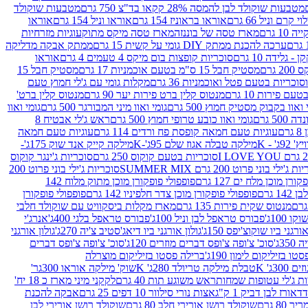
מטבעות שוקולד לבן להמסה 28% קקאו בד"צ 750 גרם
מטבעות שוקולד
קרם וניל 66 גרם
אוראו בראוניז 154 גרם
אוראו וניל 154 גרם
אוראו
1 גרם
מארז טסה של בוננזה
מארז טסה מיקס מתוק
עוגיות מזרחיות
ערכה להכנת ממתק DIY גומי על קשית 15 גרם
ממתק אבקה מדליקה
גלידה 10 גרם
סוכריות קופצות בום מיקס 4 טעמים 4 גרם
אוראו
 גרם
מסטיק חבל 15 ס"מ בטעם אוכמניות 17 גרם
מסטיק חבל 15
וכריות בטעם פטל ואוכמניות 36 גרם
מקלות גומי עם ג'לי חמוץ טעם
ם פירות 10 גרם
מנטוס קלין ברט פירות יער 90 גרם
מנטוס קלין ברט'
 ואוו בקבוק מסטיק חמוץ 500 גרם
גומי ואוו מיני המבורגר 500 גרם
גומי ואוו
50 גרם
גומי ואוו כובע טרופי חמוץ 500 גרם
ראש ג'לי אבטיח 8
ם
עוגיות טעם חמאה קופסת פח ורדים 114 גרם
עוגיות טעם חמאה
' - K
מילקה טבלה אגוז שלם 95ג'-K
מילקה קייק אנד שוק 175ג'-
סוכריות בטעם קוקוס 250 גרם
סוכריות ג'ינגר קוקוס
ג'ילי בוני פרוט 200 גרם SUMMER MIX
סוכריות ג'ילי בוני פרוט 200
רן מוכן מלח ים 127 גרם
פופפולי פופקורן מוכן מתוק מלוח 142
 גרם
פופפולי פופקורן מוכן צדר חלפיניו 142 גרם
פופפולי פופקורן
מנטוס שקית פירות 135 גרם
מארז מקלות ביסקוויט עם שוקולד חלבי
100ג'
פבורס טראפל לבן וניל 100ג'
פבורס טראפל בלגי 400ג'
אנרג'י
ורגני ביו שוקוצ'יפס 150ג'
גולון אורגני ביו דיאג'סטיב צ'יה 270ג'
גולון אורגני
3ג'
סוכ' צ'ופה צ'ופס דברים מוזרים 120ג'
סוכ' צ'ופה צ'ופס דברים
ו בזיליקום לימון 190ג'
ברילה פסטו בזיליקום מוצרלה
3ג' K
טבלת מילקה טריולד 280ג' K
שוק' מילקה אוראו 300גר'
ות ג'לי עטופות שמחות
ראש משוגע תות 40 גרם
לקקני מיני מארז כ 18 יח'
אורז לבן דביק 1 ק"ג
אצות נורי סילוור 10 דפים 25 גרם
אבקה להכנת
80 גרם
שוקולד רושן אורירי חלב 80 גרם
שוקולד רושן אורירי לבן