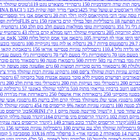
ה תות שדה ודומדמניות 150 גרם
היידי מוצארט נוגט 119ג'
טוניס שוקולד חלב 
לון דיאג'סטיב ש.שועל שוק' 425ג'
באצ'י מריר קפה שקית 125 ג' PERUGINA BACI
 טסה שובי דובי מתוק
יאמס לקקן רולר תות 20 גרם
יאמס אבן נייר ומספריים 18 גרם
 הפתעה 18 גרם
גליליות וופל במילוי קרם בראוניז 150 גרם FLIS
גליליות וופל במי
ג'ל 351 גרם
סוכריות טופי ממולאות בטעם חלב כוס חלב 150 גרם
חטיף שו
קורובקה 205 גרם
חטיף שוקולד רושן ממולא קרם ברולה 43 גרם
חטיף שוק
 היפו אגוזי לוז חמישייה 105 גרם
אמ אנד אמס קרמל מלוח 200ג' K
אם אנד א
ם
מנטוס פירות 29.7 גרם
לוק או לוק גומי נקניקייה 100 גרם
גומי כובע כחול
 גלידה גליל 110.4 גרם
מילקה עוגיות סנסיישן אוראו 156 גרם
אבקת קקאו 400 גרם
טעם מנגו 70 גרם
סוכריות ג'לי בטעם ליצ'י 70 גרם
סוכריות ג'לי בטעם ענבים 70 ג
ומי בצורת עין כ50 יחידות 500 גרם
מארז סנטה 90 גרם
סאוור מדנס סוכריות
 90 גרם
סאוור מדנס סוכריות חמוצות 60 גרם fire
עוגה ספוג מצופה קרם וניל 
קינג עוגיות רכות שוקולד צ'יפס 160 גרם
קינג עוגיות רכות שוקולד מריר צ'יפס 160 
אורביט רפרשרס מסטיק ללא סוכר בטעם אבטיח פטל בקבוקון 67 גרם
טרולי
 200 גרם
טרולי גומי נשיקות תות 200 גרם
טרולי גומי פרות חלב 200 גרם
רפט רוטב ברבקיו טריאקי מתוק 510 מ"ל
בר שוקולד באונטי 57 גר'
מילקה שוקו
ון מקסיקני 250 גרם
ארוחת אורז אושפלו 250 גרם
ארוחת אורז מג'דרה 250 גרם
גונץ אנשי שלג משוקולד במילוי קרם חלב ברשת 85 גרם
גונץ אנשי שלג
נטה 100 גרם
גונץ עוגיות חמאה 9% קריסמיס פח 454 גרם
גונץ שוקולד לו
שחור סטי 1 ק"ג
שוק' סורינטה סנטה מיקס 1 ק"ג SORINI
בונ' קריסמס סנטה עם פפ
ס דמות 102 ג'
קינדר קריסמיס מיני פריינדס 164ג'
קינדר סנטה מילקי קרמל 110
ג'
קינדר קריסמיס קלנדר כוכב מעורב 149 ג'
קינדר קריסמיס ביצה ענקית בנו
מילקה שוקולד חלב עם עדשים 100 גרם
מילקה עוגיות סנסיישן 156 גרם
ת 14 סמ
אקדח 2 סביבון אור+ 3 פרופלור בלוח 33X16 סמ
סביבון 5 קומות בלוח 17X12 סמ
מזרק גדול לאפייה - 50 מל'
4 סביבון טוש מצייר בלוח 29X10 סמ