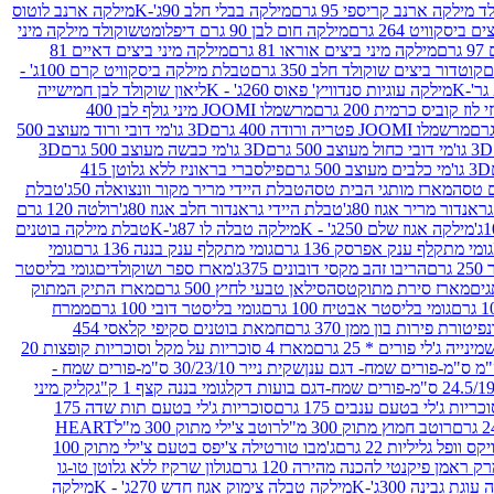
 מילקה ארנב קריספי 95 גרם
מילקה בבלי חלב 90ג'-K
מילקה ארנב לוטוס
ביסקוויט 264 גרם
מילקה חום לבן 90 גרם דיפלומט
שוקולד מילקה מיני
ם
מילקה מיני ביצים אוראו 81 גרם
מילקה מיני ביצים דאיים 81
קוטדור ביצים שוקולד חלב 350 גרם
טבלת מילקה ביסקוויט קרם 100ג' -
מילקה עוגיות סנדוויץ' פאוס 260ג' - K
ליאון שוקולד לבן חמישייה
 קוביס כרמית 200 גרם
מרשמלו JOOMI מיני גולף לבן 400
מרשמלו JOOMI פטריה ורודה 400 גרם
3D גו'מי דובי ורוד מעוצב 500
3D גו'מי דובי כחול מעוצב 500 גרם
3D גו'מי כבשה מעוצב 500 גרם
3D
3D גו'מי כלבים מעוצב 500 גרם
פילסברי בראוניז ללא גלוטן 415
 טסה
מארז מותגי הבית טסה
טבלת היידי מריר מקור וונצואלה 50ג'
טבלת
אנדור מריר אגוז 80ג'
טבלת היידי גראנדור חלב אגוז 80ג'
רולטה 120 גרם
מילקה אגוז שלם 250ג' - K
מילקה טבלה לו 87ג'-K
טבלת מילקה בוטנים
גומי מתקלף ענק אפרסק 136 גרם
גומי מתקלף ענק בננה 136 גרם
גומי
רם
הריבו זהב מקסי דובונים 375ג'
מארז ספר ושוקולדים
גומי בליסטר
גים
מארז סירת מתוקטסה
סילאן טבעי לחיץ 500 גרם
מארז התיק המתוק
גומי בליסטר אבטיח 100 גרם
גומי בליסטר דובי 100 גרם
ממרח
פיטורת פירות בון ממן 370 גרם
חמאת בוטנים סקיפי קלאסי 454
נייה ג'לי פורים * 25 גרם
מארז 4 סוכריות על מקל וסוכריות קופצות 20
שקית נייר 30/23/10 ס"מ-פורים שמח -
גומי בננה קצף 1 ק"ג
קליק מיני
כריות ג'לי בטעם ענבים 175 גרם
סוכריות ג'לי בטעם תות שדה 175
רוטב חמוץ מתוק 300 מ"ל
רוטב צ'ילי מתוק 300 מ"ל
HEART
קס וופל גליליות 22 גרם
ג'מבו טורטילה צ'יפס בטעם צ'ילי מתוק 100
ק ראמן פיקנטי להכנה מהירה 120 גרם
גולון שרקיז ללא גלוטן טו-גו
וגת גבינה 300ג'-K
מילקה טבלה צימוק אגוז חדש 270ג' - K
מילקה