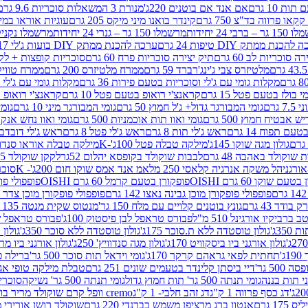
ת 10 גרם
אם אנד אם בוטנים 220ג'
מנורת 3 המשאלות סוכריות 9.6 גרם
קינדר בואנו מיני מיקס 205 גרם
עוגיות אוראו במילוי 
– ברבי 24 יחידות
מרשמלו 150 גר – גנרי 24 יחידות
מרשמלו נקניקייה 0
להכנת ממתק DIY טיפות 24 גרם
ערכה להכנת ממתק DIY בועות ג'לי 17 גרם
 סוכריות לב 60 גרם
תיק יצירה סוכריות פרח 60 גרם
סוכריות קופצות + לקקן - 
מלטיזרס צבי ג'ינג'רברד 59 גרם
ממרח מלטיזרס 200 גרם
ממרח טוויקס 200
מקלות גומי עם ג'לי וסוכריות בטעם פירות 36 גרם
מקלות גומי עם ג'לי וס
י בולז בטעם פטל 15 גרם
קראנצ'י רואופ בטעם פטל 10 גרם
קראנצ'י רואופ בטע
גרם
גומי המבורגר גדול+ ג'ל חמוץ 50 גרם
גומי המבורגר מיני 10 גרם
גומי
ש אבטיח חמוץ 500 גרם
גומי ואוו תות אוכמניות 500 גרם
גומי ואוו נחש אנקונדה 0
 תפוח 14 גרם
ראש ג'לי תות 8 גרם
ראש ג'לי פטל 8 גרם
ראש ג'לי דובדבן 8 גר
גולון מגה שוקו 145ג'
מילקה טבלה פטל 100ג'-K
מילקה טבלה אוראו סנדוויץ' 92ג
שוקולד באהבה 48 גרם
לבבות שוקולד בקופסא יהלום 52גר
לקקן שוקולד 25 גרם I LOVE YOU
הל משקה אנרגיה קלאסי 250 מל
אמ אנד אמס שוקו חום 200ג'- K
סוכריות 
עם שוקו 60 גרם OISHI
פופקורן בטעם קרמל 60 גרם OISHI
פופפולי פופקו
פופפולי פופקורן מוכן גבינה נאצו 142 גרם
פופפולי פופקורן מוכן צדר לבן 142
ודד 43 גרם
גונץ בוטנים קלויים עם מלח 150 גר'
מנטוס שקית מנטה 135 גרם
רביקיו אורגינל 510 מ"ל
פבורס טראפל לבן פיסטוק 100ג'
פבורס טראפל שוקו 
35ג'
גולון טוסטדה ללא ת.סוכר 175ג'
גולון טוסטדה ללא סוכר 350ג'
גולון א
גולון אורגני ביו ביסקוויט 170ג'
גולון מגה סנדוויץ' 250ג'
גולון אורגני ביו מריה 50
'
תחתית לפאי גראהם קרקר 170ג'
גומי וידאל תות סוכר 500 גר'
ברילה פסט
50 גר'
דיי ביסתן קלינדר בטעמים שונים 251 גרם
טבלת מילקה טופי אגוזים 00
גומי תנתה 500 גר' תות חמוץ גדול
גומי תנתה 500 גר' נשיקה
סוכרי
דג כסף פרווה 1 ק"ג
דג זהב חלבי- 1 ק"ג
cremo וופל קרם שוקולד מריר בודד
1 גרם
אנטון ברג מרציפן משמש בברנדי 220 גרם
שוקולד רושן אורירי מריר 