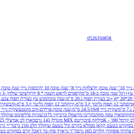
0526350858
שנה טובה יח'
צלחת נייר 8" שנה טובה 10 יח'
כוסות נייר שנה טובה 10 יח'
+רגל שנה טובה כ-18 ס"מ
קיסמים לראש השנה * 8 יח'
קישוטי שולחן -3 עיצובים 12 יח
ובה
מגש עץ בצורת תפוח צבע זהב 29/26
חב' 12 תפוח גליטר ק.3 ס"מ-ירוק
חב' 12 תפוח גליטר ק.3 ס"מ-זהב
שקית נייר 38.5/31.5/11 ס"מ
שקית נייר 24.5/19/8 ס"מ-שנה טובה-פרחים-זהב מוטבע
שקית נייר 30/23/10 ס"מ-שנה טובה-פרחים-זהב מוטבע
תוקה
מארז טסה מוזהב
הריבו מרשמלו ברביקיו 175ג'
עוגיות פיליפינוס שוקולד חלב 0
ל 90ג' - K
מילקה פיבוריטס MIX מונדלז 141 גרם
מארז לב אמיצ'לי 125 גרם
וויט בטעם קקאו ממולא בקרם וניל בטעם שוקולד חלב 216 גרם
ד"ר גרא
פופקורן קלויים 165 גרם
ד"ר גרארד פתי-בר דאבל קרם בסקוויט בטעם שו