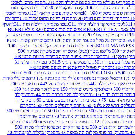
סקוויט ממולא בקרם בטעם שוקולד חלב 216 גרם
בונ' מרסי לאבלי
 לינדור טבלה פיסטוק 100ג'
קינדר שוקוצ'יפס 136ג'
'טבלת מילקה תות
ילקה לוטוס ביסקוף 90ג' - K
מרסי שקית פטיט קראנץ' 125ג'
מרסי לאבליז
קנדי בייטס ירוק חמוץ 20 גרם
קנדי בייטס מתוק אדום 20 גרם
ביצת
'
גומי מקסיקני דולצ'ה קולה 311ג'
גומי מקסיקני דולצ'ה תות 311ג'
חטיף
' - K
BUBBLE TEA אייס תה תות אפרסק 320 מ"ל
BUBBLE
דפדפי קוקוס צ'יפס קוקוס בטעם מתקתק
ח ותות 120 גרם
סוכריות קשות PURE
סאוור מדנס סוכריות על מקל חמוצות בשקית 100
 500 מ"ל
מונסטר (סגול) אולטרה ויולט משקה אנרגיה 500
ן טאקו 110ג'
סנאפי חטיפי אפונה ירוקה פריכים בטעם טבעי 108
מלו בטעם תות 150 גרם
מילקה נוסיני 31.5 גרם
מילקה וופליני 31
100 גרם
חטיף סטייל קוריאה אורז בטעם פיקנטי 100
BOULOS סוכריות דחוסות לבבות צבעונים 500 גרם
אל
רם
אל סאבור נאצ'וס דיפ צ'ילי ברוטב גבינה 175 גרם
סוכ' ג'לי פירות
י פאן פטי שוקולד 442 גרם
פילסברי ציפוי סגול 442 גרם
אפיפית 200
 500 גרם
לואקר מיניס שוקולד 150 גרם
לואקר מיניס אגוז 150
לב בצורת כדור 105 גרם
שוקולד חלב בצורת כדור 44 גרם
שוקולד
מי מתקלף בננה 75 גרם
קוביות חמוצות בטעם ענבים 60 גרם
קוביות
פלקס דבש ללא גלוטן 350ג'
קרם קורנפלקס חלבי 500 גרם
קרם
קרם תות פרווה 500 גרם
ממרח תמרים 500 גרם
סוכר אינוורטי 500
ראמן סאמיאנג בולדק אורגינל 70 גרם כוס שחור
ראמן
ים / תות שקית 12 גרם
טבלת היידי קרמי טירמיסו 90ג'
סאוור מדנס
ים וקראנצ'ים 500 גרם פרווה
קרם אספרסו למילוי מקרון 500
שוק' בר פוקי מקלות תה מאצה 33 גרם
פוקי מקלות לבן עוגיות 40