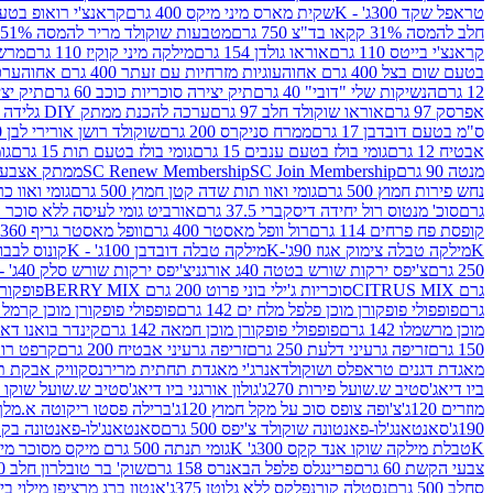
טראפל שקד 300ג' - K
שקית מארס מיני מיקס 400 גרם
קראנצ'י רואופ בטעם תו
חלב להמסה 31% קקאו בד"צ 750 גרם
מטבעות שוקולד מריר להמסה 51% קקאו פרווה בד"צ 750 גרם
קראנצ'י בייטס 110 גרם
אוראו גולדן 154 גרם
מילקה מיני קוקיז 110 גרם
מרשמלו 150 גר 
בטעם שום בצל 400 גרם אחוה
עוגיות מזרחיות עם זעתר 400 גרם אחוה
ערכה 
12 גרם
הנשיקות שלי "דובי" 40 גרם
תיק יצירה סוכריות כוכב 60 גרם
תיק יצירה
אפרסק 97 גרם
אוראו שוקולד חלב 97 גרם
ערכה להכנת ממתק DIY גלידה 43.5 גרם
ס"מ בטעם דובדבן 17 גרם
ממרח סניקרס 200 גרם
שוקולד רושן אורירי לבן 80 גרם
אבטיח 12 גרם
גומי בולז בטעם ענבים 15 גרם
גומי בולז בטעם תות 15 גרם
גומ
מנטה 90 גרם
SC Join Membership
SC Renew Membership
ממתק אצבעוני 7.5 
נחש פירות חמוץ 500 גרם
גומי ואוו תות שדה קטן חמוץ 500 גרם
גומי ואוו כרי
גרם
סוכ' מנטוס רול יחידה דיסקברי 37.5 גרם
אורביט גומי לעיסה ללא סוכר בטעם
קופסת פח פרחים 114 גרם
רול וופל מאסטר 400 גרם
וופל מאסטר גריף 360 גרם
K
מילקה טבלה צימוק אגוז 90ג'-K
מילקה טבלה דובדבן 100ג' - K
קונוס לבבות 
250 גרם
צ'יפס ירקות שורש בטטה 40ג אורגני
צ'יפס ירקות שורש סלק 40ג' -אורגני
גרם CITRUS MIX
סוכריות ג'ילי בוני פרוט 200 גרם BERRY MIX
פופקורן בט
גרם
פופפולי פופקורן מוכן פלפל מלח ים 142 גרם
פופפולי פופקורן מוכן קרמל 142 גרם
מוכן מרשמלו 142 גרם
פופפולי פופקורן מוכן חמאה 142 גרם
קינדר בואנו דארק ב
150 גרם
זריפה גרעיני דלעת 250 גרם
זריפה גרעיני אבטיח 200 גרם
קרפט רוטב ב
מאגדת דגנים טראפלס ושוקולד
אנרג'י מאגדת תחתית מריר
נסקוויק אבקת תות 0
ביו דיאג'סטיב ש.שועל פירות 270ג'
גולון אורגני ביו דיאג'סטיב ש.שועל שוקו 270ג'
מוזרים 120ג'
צ'ופה צופס סוכ על מקל חמוץ 120ג'
ברילה פסטו ריקוטה א.מלך 190ג
190ג'
סאנטאנג'לו-פאנטונה שוקולד צ'יפס 500 גרם
סאנטאנג'לו-פאנטונה בקופסה 0
K
טבלת מילקה שוקו אנד קקס 300ג' K
גומי תנתה 500 גרם מיקס מסוכר מיני תות בננה
צבעי הקשת 60 גרם
פרינגלס פלפל הבאנרס 158 גרם
שוק' בר טובלרון חלב 200ג'
סחלב 500 גרם
נסטלה קורנפלקס ללא גלוטן 375ג'
אנטון ברג מרציפן מילוי בייליס 75