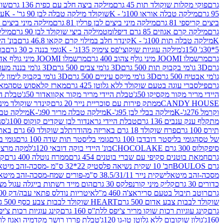
גרם
פוקי מקלות שוקולד תות 45 גרם
מילקה ביצה חלב עם כפית 136 גרם
שוקו
95 גרם
מילקה טבלה אוראו 100ג' - K
שוקולד מילקה טבלה לבן 90 גר' - K
עו
ביצים קריספי 81 גרם
מילקה מיני ביצים לבן פרלין 81 גרם
מילקה מיני ביצים ש.לבן
גרם
מילקה קרם אגוזים 85 גרם דיפלומט
מילקה ביצי שוקולד לבן 90 גרם
מילקה
K
מילקה טבלה תות 100ג' - K
קינדר חלב במילוי קרם קקאו 46.8 גרם
בונ' היי
5*30ג' 150ג'
מילקה עוגיות שוקוצי'פס צימוק 135ג' - K
גומי בננה כ 30 גרם
בר
גרם
מרשמלו JOOMI מיני גולף צהוב 400 גרם
מרשמלו JOOMI מיני גולף אדום 400 גרם
גרם
3D גו'מי בקבוק תות 500 גרם
3D גו'מי צבים 500 גרם
3D גו'מי בננה מעוצב 500 גרם
גו'מי אבטיח 500 גרם
3D גו'מי מיקס עיניים 500 גרם
3D גו'מי בקבוק לימון ליים 500 גרם
גרם
פילסברי עוגה בטעם שוקולד ללא גלוטן 425 גרם
מארז קלאסוש טסה
מאר
היידי מריר מקור מקסיקו 50ג'
טבלת היידי מריר מקור אקוואדור 50ג'
טבלת היי
CANDY HOUSE
ממתק פירות עם סוכריית נייר 20 גרם
קינדר שוקולד מיני פר
וקרמל 276ג'-K
מילקה בבלי לבן 95ג'-K
מילקה טבלה מריר 90ג'-K
מילקה טבלה ח
מתקלף ענק ענבים 136 גרם
טבלת היידי גראנדור לבן שקדים קוקוס 100ג'
סני
תירס 100 גרם
פרח שוקולד 18 גרם באריזה מהודרת
לב שוקולד 60 גרם באריזה מהודרת
של טסה
גומי בליסטר דובדבן 100 גרם
גומי בליסטר תות שדה 100 גרם
גומי בל
סיפקולוס 300 גרם CHOCOLAKE
בונ' היידי בוקה דובאי 120ג'
למקה מרציפן 62% 00
גרם
חמאת בוטנים סקיפי עם שברי בוטנים 454 גרם
ממרח נוטלה 400 גרם
קי
גרם BOULOS
חב' 10 שקית נשיאה פלסטיק 22*32 ס"מ -מסכה-זהב מיטאלי
מסכה-זהב מיטאלי
שקית נייר 38.5/31/11 ס"מ-פורים שמח-מסכה-זהב מיטאלי
כדורים 30 גרם
קליק מיני קורנפלקס 30 גרם
הום מייד רשתות בייגלה עגול מצופה ב
גרם
רוטב תיבול בטעם סריראצ'ה 460 מ"ל
איטריות נודלס פתאי עבה/דק 200 גרם
שוקולד לבבות צבע אדום 500 גרם
HEART שוקולד לבבות צבע כסף 500 גרם
גרם
קינג עוגיות רכות שוקו מריר צ'יפס ללת''ס 160 גרם
קינג עוגיות רכות צ'יפס ק
160ג'
גולון שוקובום ללא גלוטן טו-גו 120ג'
טבלת פררו רושר מקדמיה ואגוז לוז 90 גר