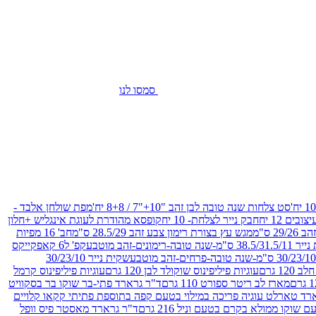
סמסו לנו
סט צלחות שנה טובה לבן זהב "10+"7 / 8+8 יח'
מפת שולחן אלבד -
חבק נייר לצלחת- 10 יח
קופסא מהודרת לעוגת אינגליש +חלון
 ס"מ
מגש עץ בצורת רימון צבע זהב 28.5/29 ס"מ
חב' 16 מפיות
-שנה טובה-רימונים-זהב מוטבע
קפ' ל6 קאפקייקס
שקית נייר 30/23/10
12 גרם
עוגיות פיליפינוס שוקולד לבן 120 גרם
עוגיות פיליפינוס קרמל
מארז לב ריטר ספורט 110 גרם
ד"ר גרארד פתי-בר שוקו בר בסקוויט
רד טארלט עוגיה פריכה במילוי בטעם קפה בתוספת פתיתי קקאו קלויים
קו ממולא בקרם בטעם וניל 216 גרם
ד"ר גרארד מאסטר פיס וופל