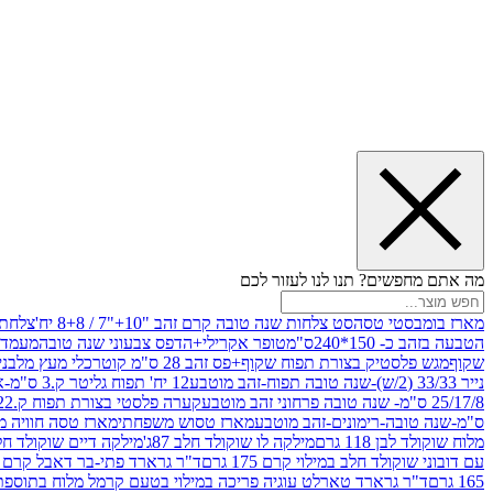
מה אתם מחפשים? תנו לנו לעזור לכם
מארז בומבסטי טסה
סט צלחות שנה טובה קרם זהב "10+"7 / 8+8 יח'
צלחת נייר 10" 
הטבעה בזהב כ- 150*240ס"מ
טופר אקרילי+הדפס צבעוני שנה טובה
מעמד עץ
שקוף
מגש פלסטיק בצורת תפוח שקוף+פס זהב 28 ס"מ קוטר
כלי מעץ מלבני 20*20 *6 +גב בצורת תפוח ג.20 ס"מ-שנה ט
נייר 33/33 (2/ש)-שנה טובה תפוח-זהב מוטבע
12 יח' תפוח גליטר ק.3 ס"מ-אדום
25/17/8 ס"מ- שנה טובה פרחוני זהב מוטבע
קערה פלסטי בצורת תפוח ק.22 ג.7 ס"מ
ס"מ-שנה טובה-רימונים-זהב מוטבע
מארז טסוש משפחתי
מארז טסה חוויה מ
מלוח שוקולד לבן 118 גרם
מילקה לו שוקולד חלב 87ג'
מילקה דיים שוקולד חלב קרמ
עם דובוני שוקולד חלב במילוי קרם 175 גרם
ד"ר גרארד פתי-בר דאבל קרם בסק
165 גרם
ד"ר גרארד טארלט עוגיה פריכה במילוי בטעם קרמל מלוח בתוספת פתיתי 