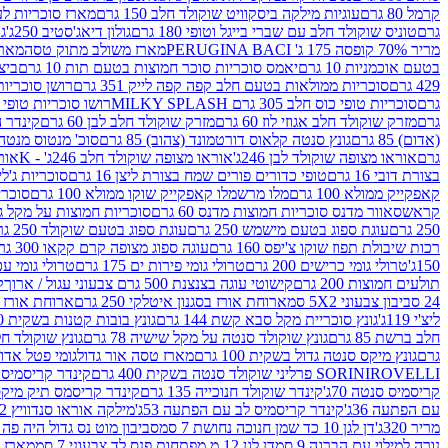
קרמל 80 גרם
עוגיות מילקה ביסקוויט שוקולד חלב 150 גרם
מארז סוכריות לעיס
גרם
טוניס שוקולד חלב עם שברי בייגל וטופי 180 גרם
גולון דיאג'סטיב 250ג'
גו
מריר 70% קופסה 175 ג' PERUGINA BACI
מארז משולב מתוק טסה
מארז
בטעם אוכמניות 10 גרם
יאמס סוכריות סוכר חמוצות בטעם תות 10 גרם
ביצת
429 גרם
סוכריות ממולאות בטעם חלב קפה קפה לייק 351 גרם
רושן סוכריות ג'לי 
גרם
סוכריות טופי כוס חלב 305 גרם MILKY SPLASH
רושו סוכריות טופי חלב 
גרם
מזרק שוקולד חלב אגוזי לוז 60 גרם
מזרק שוקולד חלב לבן 60 גרם
קינדר הפי
(אדום) 85 גרם
גונץ סנטה קלאוס דורטמונד (צהוב) 85 גרם
סוכ' מנטוס מנטה 29.7 גר
גרם
אוראו מצופה שוקולד לבן 246ג'
אוראו מצופה שוקולד חלב 246ג' - K
אוראו
בצורת דובי 16 גרם
טופי כדורים פורים שמח בצורת ליצן 16 גרם
סוכריות ג'לי ב
קאפקייק ממולא 100 גרם
מלו מרשמלו קאפקייק שוקו ממולא 100 גרם
סוכריות ג
קראש
סאוור מדנס סוכריות חמוצות מדנס 60 גרם
סוכריות חמוצות על מקל גולגולת
250 גרם
עוגת ספוג בטעם מישמש 250 גרם
עוגת ספוג בטעם שוקולד 250 גרם
רכות שיבולת תפוז שוקו צ'יפס 160 גרם
עוגה ספוג מצופה קרם קקאו 300 גרם
150ג'
טרולי גומי כרישים 200 גרם
טרולי גומי פירות ים 175 גרם
טרולי גומי עכברים
תולעים חמוצות 200 גרם
קישוטי עוגה בצנצנת 500 גרם צבעוני עגול / ארוך
ק
24 סביבון צבעוני 5X2 סמ
ארוחת אורז בסגנון איטלקי 250 גרם
ארוחת אורז בסגנ
ליצ'י 119ג'
גונץ סוכריית מקל סבא קשת 144 גרם
גונץ בובות קטנות בשקית 100 גרם
חלב ברשת 85 גרם
גונץ שוקולד סנטה על מקל שישיה 78 גרם
גונץ שוקולד חלב ס
גרם
גונץ מיקס סנטה גדול בשקית 100 גרם
מארז טסה אור גדול
גומי פטל אדום 
ROVELLI פרליני שוקולד סנטה בשקית 400 גרם
SORINI
קינדר קריסמיס מיק
קריסמיס סנטה 70ג'
קינדר שוקולד חנוכייה 135 גרם
קינדר קריסמס תיק מיקס 193
עם הפתעה 36ג'
קינדר קריסמיס לב עם הפתעה 53ג'
מילקה אוראו סנדוויץ 92 גרם
מריר 320ג'
דן לגן 10 כד שמן חנוכה נחושת 7 סמ
סביבון מוט נס גדול היה פה ברש
נורה למילוי עם הברגה 9 סמ
דן לגן 12 מ.מפתחות פנס לד צבעוני 7 סמ
מארז 3 מזרקים לאפייה ולבישול 10 מל'