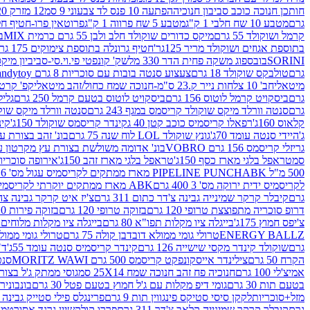
חותכן חנוכה כוכב סביבון חנוכיה
הפתעה 10 פנס לד צבעוני 9 סמ
12 מזרק 20 מל' לעבודות יצירה וקישוט
גרם
מטבע 10 שח חלבי 1 ק"ג
מטבע 5 שח פרווה 1 ק"ג
פרוטאין פרו-חטיף חלבו
קרמל ושוקולד 55 גרם
מיקס כדורים שוקולד חלב ולבן 55 גרם כרמית MIX
בי
בתוספת אגוזים ושוקולד מריר 125גר'
חטיף גרונלה בתוספת צימוקים 175 גר'
SORINI
בובספוג משקה פחית הדר 330 מל
שק' קונפטי פי.וי.סי-סביביון מי
גרם
טולבקס שוקולד 18 גרם
צעצוע סנטה בובות עם סוכריות 8 גרם Candytoy
מיטאלי
חב' 10 צלחות נייר ק.23 ס"מ-חנוכה שמח כחול/זהב מיטאלי
קפ' קרטון + חלון- 8/51/18 
גרם
ביסקויט קרמל לוטוס 156 גרם
ביסקויט לוטוס בטעם קרמל 250 גרם
גלילי
גרם
סנטה וורלד מיקס שוקולד קריסמס במגף 243 גרם
סנטה וורלד מיקס שוקולד 
קלאוס 160ג'
רפאלו קריסמיס כוכב קטן 40 ג
קינדר קריסמס שוקולד 150ג'
קינ
ג'
היידי סנטה עומד 70ג'
גונץ שוקולד LOL לוח שנה 75 גרם
בונ' זהב בצורת עץ מק
גריזלי קריסמס 156 גרם VOBRO
בונ' אדומה משולשת בצורת עץ מקרטון עם שרי 126 ג
סמ
טראפל בלגי מארז כסף 150ג'
טראפל בלגי מארז זהב 150ג'
אירופה סוכריות 
500 מ"ל PIPELINE PUNCH
ABK מארז ממתקים לקריסמיס עגול מס' 6 300 גרם
לקריסמיס ידית ירוקה מס' 3 400 גרם
ABK מארז ממתקים יוקרתי לקריסמיס (מלאך) מס' 7 450 גרם
גרם
קיבלר קרקר שמינייה גבינה צ'דר כתום 311 גרם
צ'יז איט קרקר גבינה צהובה 27
דרופ סוכריה מתפוצצת טרופי 120 גרם
בזוקה טרופי 120 גרם
בזוקה פירות 120 גרם
צ'יפס חמוץ 175ג'
בייגלה ציו מקלות תפו"א 80 גרם
בייגלה ציו מקלות מלוחים 100 גרם
ENERGY BALLZ
טרולי גומי ממולא דובדבן קולה 75 גרם
טרולי גומי ממולא מנג
גרם
שוקולד קינדר מקסי שישייה 126 גרם
קינדר קריסמיס סנטה עומד 55ג'
ד"ר
הקרח 50 גרם
צילינדר אייסקונפקט קריסמס 500 גרם MORITZ WAWI
סנטה 
אמיצ'לי 100 גרם
חנוכיה פח זהב חנוכה שמח 25X14 סמ
גוסי ממתק ג'ל בצורת 
בטעם תות 30 גרם
גומי דיפ מקלות עם ג'ל חמוץ בטעם פטל 30 גרם
בונבונירה ד
מזל+סוכריות
לקקן סיסי סטיקס פינגווין תות 9 גרם
פרינגלס פילי סטייק גבינה 158 גרם
גרם
קיבלר קרקר שמינייה קלאב צ'דר 311 גרם
פררו קולקשיין גרנד אסורטמנט 197.8 