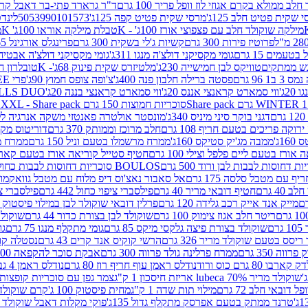
 ממולא בקרם אגוזי לוז וופל פריך 100 גרם
ד"ר גרארד פתי-בר דאבל קרם ב
 שקית פטיט חלב 125ג'
מרסי שקית פטיט קפה 125ג'
5053990101573
לינדט
מילקה שוקולד חלב עם פצפוצי אורז 100ג' - K
טבלת מילקה אוראו 100ג' K
מ
פרוטיז פירות 300 גרם
קשיות ג'לי בשקית 300 גרם
פרינגלס אורגינל 165 גרם
עמים 15 גרם
גומי מקסיקני דולצ'ה מנגו 311ג'
גומי מקסיקני דולצ'ה אבטיח 311ג
ש ממתקים
טוויקס לבן חמישייה 230ג'
מלטיזרס שקית פינוק 68ג'- K
טובלרון חלב 35ג
 96 גרם
פסטה ברילה חלבון פנה 400ג'
צ'ופה צופס חמוץ 90ג'
פרי FREE חטיף מלון קראנצ'י 20 גרם
2ג'
ווי סמארט קראנצי אננס 20ג'
ווי סמארט קראנצי בננה 20ג'
SKILLS DUO סוכריות על מקל בטעמי תפו
סוכריות חמוצות 150 גרם SOUR MADNESS XXL - Share pack
דגני בוקר סיני מיניס 340ג'
מונסטר אולטרה פאנטזי משקה אנרגיה ללא סוכר
וקה פריכים בטעם חריף 108 גרם
חלב מרוכז וממותק 370 גרם
דוריטוס מקסיק
1ג'
ממבה מג'יק סטיקס 160ג'
ממרח מרשמלו בטעם וניל 150 גרם
ממרח מרש
ורז בטעם ליים פלפל וצילי 100 גרם
חטיף סטייל קוריאה אורז בטעם קארבונרה 
BOULOS סוכריות דחוסות לבבות כחול לבן 500 גרם
 עם מטבל סלסה 175 גרם
אל סאבור נאצ'וס דיפ מלוח עם מטבל גוואקמולי 175 ג
40 גרם
חטיף דובאי מריר 40 גרם
פילסברי ציפוי כחול 442 גרם
פילסברי ציפו
מייק אנד אייק רכב גלידה 120 גרם
פרלין דובאי שוקולד לבן במילוי פיסטוק וקדאיף
ריטר חלב אגוז צימוק 100 גרם
שוקולד לבן בצורת כדור 44 גרם
שוקולד ח
ם
שוקולד בצורת פיצה גלקסי מיקס 85 גרם
גומי מתקלף מנגו 75 גרם
גו
ריסס בטעם שוקולד מריר 326 גרם
הרשי קוקיס אנד קרים 43 גרם
נסטלה קורנ
ה 350 גרם
ממרח פרלינה גולד פרווה 300 גרם
אבקת סוכר להקפאה 300 גרם
80 גרם כוס ורוד
נודלס ראמן עוף חריף רוז 80 גרם
נודלס ראמן 4 גבינות 80 גרם
שוקולד מריר 70% lubeca אריזת חיסכון 1 ק"ג
צמר גפן עם סוכריות קופצות ענב
 דובאי חלב 72 גרם
מילוי תות שדה 1 ק"ג
מחית פיסטוק 100 ג'
קרם שוקולד לשמר
טרנד ממתק בטעם אפרסק מתקלף גדול 135ג'
פוקי מקלות דאבל שוקולד 47 גרם