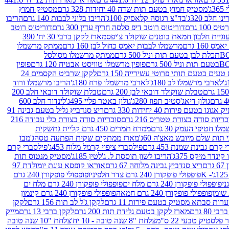
ג'
מסטיק חמוץ בטעם תות שדה 40 יחידות 328 גרם
מסטיק חמוץ
 חלב 320ג'
בד"צ רגוסה קלאסיק 100ג'
הריבו בלוני לבבות 140 גרם
הריבו
100 גרם
דוריטוס רוטב דיפ סלסה חריף עדין 300 גרם
דוריטוס רוטב
וגיית חלבון חמאת בוטנים שוקולד צ'יפס
מארז לקקן ברבי 30 יח' 390
160 גרם
מרשמלו לבבות יאמס כחול לבן 160 גרם
ממתק מרשמלו
ממתק מרשמלו מסולסל
פופין מרשמלו טוויסט אבטיח 120 גרם
פופין
טעים בטעם תותי פרוטי עשירייה 150 גרם
לקקן שרביט הקסמים 24
לארבי מרשמלו לב 180ג'
לארבי מרשמלו פרח 180ג'
הריבו מרשמלו ורוד
טבלת שוקולד דובאי לבן 200 גרם
טבלת שוקולד דובאי חלב 200
גולון דיאג'סטיב תפוז 280ג'
גולון באטר פליי 495ג'
לינדור חלב 600
גוגו בטעם פירות 40 יחידות 330 גרם
ריצ סנדביץ גליל בטעם גבינה 91
ריות סודה בצורת טטריס 216 גרם
סוכריות סודה בצורת כלי עבודה 216
לו חטיפי העמק 30 גרם
ממרח תמרים 450 גרם קליית גת
שקית
תות שלם מיובש מאצ'ה 60ג'
מארז ממתקים שקית הפתעה טסה
ג'מבו
קרם גבינת שמנת 453 גרם
פילסברי ציפוי קרמל מלוח 453ג'
פילסברי קרם
קינדר מיקס 375ג'
הריבו לשון תוססת ל. ג'לטין 185ג'
מסטיק מנטוס תות
ם
ריצ סנדביץ גבינה מלוחה 67 גרם
אוראו קופסא עוגת יומולדת 97
פופפולי פופקורן 240 גרם צדר חלפיניו
פופפולי פופקורן 240 גרם
פופפולי פופקורן 240 גרם מלח ים
פופפולי פופקורן 240 גרם מלח ים
פופפולי פופקורן 240 גרם חמאה
פופפולי פופקורן 240 גרם קינמון
ות סבתא מסטיק בטעם פירות 11 גרם
לקקן ג'ל לב תות 156 גרם
לקקן
מארז לקקן בטעם גלידת תות 200 גרם
לקקן ברבי 13 גרם
מייק
פלסטיק טבעי 22 ס"מ
צלחת "8 שנה טובה - 10 יח'
צלחת "10 שנה טובה