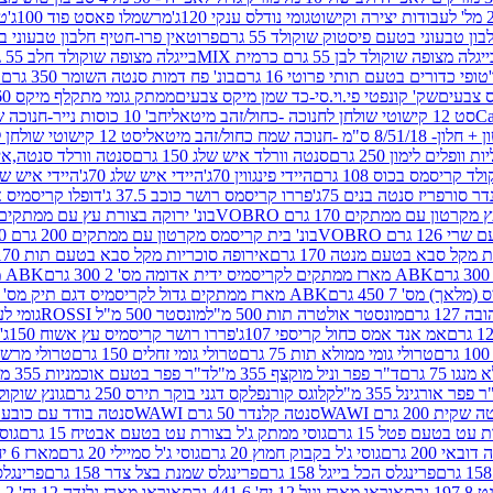
גומי נודלס ענקי 120ג'
מרשמלו פאסט פוד 100ג'
טר
ן טבעוני בטעם פיסטוק שוקולד 55 גרם
פרוטאין פרו-חטיף חלבון טבעוני בטעם 
יגלה מצופה שוקולד לבן 55 גרם כרמית MIX
בייגלה מצופה שוקולד חלב 55 גרם כרמית MIX
טופי כדורים בטעם תותי פרוטי 16 גרם
בונ' פח דמות סנטה השומר 350 גרם SORINI
קס צבעים
שק' קונפטי פי.וי.סי-כד שמן מיקס צבעים
ממתק גומי מתקלף מיקס 60 גרם
סט 12 קישוטי שולחן לחנוכה -כחול/זהב מיטאלי
חב' 10 כוסות נייר-חנוכה שמח כחול/זהב מיטאלי
ס"מ -חנוכה שמח כחול/זהב מיטאלי
סט 12 קישוטי שולחן לחנוכה -צבעוני
ות וופלים לימון 250 גרם
סנטה וורלד איש שלג 150 גרם
סנטה וורלד סנטה,איש ש
קריסמס בכוס 108 גרם
היידי פינגווין 70ג'
היידי איש שלג 70ג'
היידי איש שלג 50
דר סורפריז סנטה בנים 75ג'
פררו קריסמס רושר כוכב 37.5 ג'
דופלו קריסמיס איש
רטון עם ממתקים 170 גרם VOBRO
בונ' ירוקה בצורת עץ עם ממתקים 170 גרם OBRO
רם VOBRO
בונ' בית קריסמס מקרטון עם ממתקים 200 גרם VOBRO
10 סביבון פ
מקל סבא בטעם מנטה 170 גרם
אירופה סוכריות מקל סבא בטעם תות 170 גרם
ABK מארז ממתקים לקריסמיס ידית אדומה מס' 2 300 גרם
ABK מארז מתנה פעמון לקריסמיס מס' 1 200 גרם
ABK מארז ממתקים גדול לקריסמיס דגם תיק מס' 4 500 גרם
1 גרם
מונסטר אולטרה תות 500 מ"ל
מונסטר 500 מ"ל ROSSI
גומי לעי
אמ אנד אמס כחול קריספי 107ג'
פררו רושר קריסמיס עץ אשוח 150ג'
טרולי גומי ממולא תות 75 גרם
טרולי גומי זחלים 150 גרם
טרולי מרשמלו ב
ו 75 גרם
ד"ר פפר וניל מוקצף 355 מ"ל
ד"ר פפר בטעם אוכמניות 355 מ"ל
 פפר אורגינל 355 מ"ל
קלוגס קורנפלקס דגני בוקר תירס 250 גרם
גונץ שוקולד 
שקית 200 גרם WAWI
סנטה קלנדר 50 גרם WAWI
סנטה בודד עם כובע 80 גרם WAWI
עט בטעם פטל 15 גרם
גוסי ממתק ג'ל בצורת עט בטעם אבטיח 15 גרם
גוס
ובאי 200 גרם
גוסי ג'ל בקבוק חמוץ 20 גרם
גוסי ג'ל סמיילי 20 גרם
מארז 6 יח' תיבת אוצר פלסטיק
פרינגלס הכל בייגל 158 גרם
פרינגלס שמנת בצל צדר 158 גרם
פרינגלס מ
גרם
אוראו מארז וניל 12 יח' 441.6 גרם
אוראו מארז גלידה 12 יח' 331.2 גרם