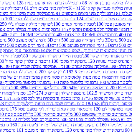
לד מילקה בון בון אוראו 86 גרם
מילקה ביצה אוראו עם כפית 128 גרם
שוקולד
גיות מילקה סנסיישן קקאו 156ג' - K
מילקה מיני ביצים חלב 81 גרם
מילקה ביצים 
 81 גרם
מילקה מיני ביצים ביסקוויט 81 גרם
מילקה ביצה מילוי מיני ביצים 97 גר
 ביצה מילוי קרם רביעייה 124 גרם
קוטדור מיני ביצים שוקולד מריר 100 גרם
די מאונטן פטל 100ג'
טבלת מרסי אגוזים 100ג'
שוקולד מילקה טבלה ג'לי 250 גר'-K
 דובאי שוקולד חלב פיסטוק וקדאיף 145 גרם
קוביות אפיפית במילוי קרם אגוזי לוז
מרשמלו JOOMI לב אדום 400 גרם
מרשמלו JOOMI בננה 400 גרם
3D גו'מי נקניקיה מעוצב 500 גרם
3D גו'מי צי'פס מעוצב 500 גרם
3D גו'מי אפרוחים מעוצב 500 גרם
3D גו'מי דגים מעוצב 500 גרם
ז חגיגי טסה
מארז שי מתוק - שפע טסה
מארז אלגנט טסה
מארז ענק ממתקים
די גראנדור מריר שקד 80ג'
טבלת היידי גראנדור חלב שקד 80ג'
טבלת היידי גר
נדס שברי עוגיות 120 גרם
קינדר מקסי 100 גרם
בר טובלרון שקד כחול 100ג'
לב 90ג'-K
מילקה טבלה יוגורט 100ג' - K
מילקה טבלה שברי אגוז 90ג'-K
קרס ח.בוטנים חמישייה קרימי 182.5ג'
ריץ קרקר 200 גרם
שוקולד מרסי מריר 250 ג
מארז טסה מנות קלאסי
מארז טסה מתוק מתמיד
מארז ים של מות
יסטר עכביש 100 גרם
גומי בליסטר פיצה 100 גרם
גומי בליסטר מילקשייק 100 גרם
2 גרם
למקה מרציפן 54% 200 גרם
למקה מרציפן 38% 200 גרם
קונ
נדר טריס חמישייה 102.5 גרם
מפת שולחן פורים כ 274*137 סמ ניילון
מארז שמי
חב' 20 שקית צלופן 36*17 ס"מ-מסכה-זהב
שקית נייר לבקבוק 11/11/36 ס"מ ס"מ-פורים שמח- דגם ענן
קופ' קרטון חלון 18/15/8 ס"מ -פורים שמח-דגם בועות דקל
שקית קרטון 24.5/19/8 ס"מ-פורים שמח-דגם בועות דקל
שוקולד לבן 120 גרם
מארז טסה פאן
סוכריות ג'לי בטעם פטל 175 גרם
סו
רוטב טריאקי שומשום 300 מ"ל
רוטב טריאקי 300 מ"ל
רוטב סאטה 240 גרם
HEART שוקולד לבבות צבע זהב 500 גרם
סניקרס וופל גליליות 22 גרם
טווי
רמל מלוח 160 גרם
קינג עוגיות רכות שוקולד מריר צ'יפס חלבון 160 גרם
מר
ם
קינדר שוקולד מיני פרנדס 120 גרם
קינדר הפי מומנטס 161 גרם
מילקה ע