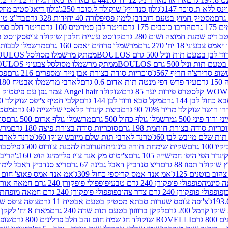
ינס ללא ת.סוכר 147ג'
גולון סנדוויץ' שוקולד ל.סוכר 250ג'
גולון דיאג'סטיב מוזלי 365
מסטיק חמוץ בטעם דובדבן לימון פסיפלורה 40 יחידות 328 גרם
בד"צ טורינו
 גרם
הריבו כוכבים 175 גרם
ריטר לבן סמרטיס 100 גרם
ריטר חלב סמרטיס 
 דיפ שמנת חמוצה ושום 280 גרם
קווסט עוגיית חלבון שוקולד צ'יפס
קווסט ע
וני 18 יח' 270 גרם
מרשמלו פרחים יאמס 160 גרם
מרשמלו לבבות יאמס 
טעם תות וניל 500 גרם BOULOS
ממתק מרשמלו מסולסל BOULOSתכלת לבן בטעם תות וניל 500 גרם
וניל 500 גרם BOULOS
ממתק מרשמלו מסולסל צבעוני BOULOSבטעם תות וניל 500 גרם
ופ סרירצ'ה חריף 567ג'
סוכריות סודה בצורת אבן נייר ומספרים 216 גרם
פס 
ם
עיד פרש דפי מנטה תות אדום 0.6 גרם
לארבי מרשמלו אבטיח 180ג'
לסטרס פירות יער 85 גרם
שוקולד Angel hair צמר גפן עם פיסטוק 150 גרם
כחול לבן 144 גרם
מקל סבא ורוד לבן 144 גרם
קלבי חטיף צ'יפס שוקולד 40 גרם
ושר שוקולד מריר 70% 90 גרם
ביצת קינדר קלאסי שלישייה 60 גרם
מסטיק א
ורוד פיני 500 ג
מרשמלו גולף כחול 500 גרם
מרשמלו גולף אדום 500 גרם
סוכ
כריות סודה בצורת חותמת 198 גרם
סוכריות סודה בצורת פיצה 180 גרם
מרשמ
ת שלם מיובש לבן 60ג'
טרנד לארבי תות שלם מיובש שוקו 60ג'
טרנד לארבי 
1 גרם
שקית שימחת תורה בינונית
תערובת להכנת צ'ורוס 500ג'
פילסברי 
ינדר הפי היפו חמישייה 105 גרם
צ'יטוס מק אנד צ'יז פליימינג הוט 160ג'
הריבו 
קולד תפוז 88 גרם
ריצ סנדביץ דאבל גבינה 67 גרם
ריצ סנדביץ דאבל לימון 67 גר
ב בוטנים 125ג'
אמ אנד אמס קריספי כחול 309ג'
אמ אנד אמס פאוצ' חום 125ג'- K
פופפולי פופקורן 240 גרם טבעי
פופפולי פופקורן 240 גרם חמאה אורגני
פופפולי פופקורן 240 גרם צדר צהוב
פופפולי פופקורן 240 גרם חמאה מופחת שומן
צ'ופה צ'ופס שערות סבתא מסטיק בטעם אבטיח 11 גרם
צופה צופס שער
 קרמל 200 גרם
לקקן ברווזון בטעם תות שדה 240 גרם
מארז 8 יח' לקקן ברבי 80 גרם
ROVELLI שוקולד חג שמח חום זהב חלב פרלינים 800 גרם
שופר 