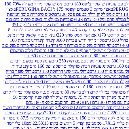
עם עוגיות שוקולד צ'יפס 180 גרם
טוניס שוקולד מריר מעולה 70% 180
באצ'י מיקס 3 טעמים קופסה 175 ג' PERUGINA BACI
באצ'י
יאמס לקקן רולר בטעם פטל 20 גרם
יאמס סוכריות סוכר חמוצות
לוי קרם וניל 150 גרם FLIS
סוכריות ממולאות בטעם פירות בים בום
קולד רושן עם בוטנים 38 גרם
רושן סוכריות ג'לי קרייזי פצ'ולקה 351
ולד רושן ממולא קרם קרמל 43 גרם
מזרק ממולא בטעם שוקולד לבן 8
ם קריספי 170ג'
אמ אנד אמס שוקו 220ג'
גונץ סנטה קלאוס ביירן מינכן
 500 גרם
גולון מריה חדש עברית 600ג'
קינדר קינדריני מאגדת 100
טופי כדורים מזל טוב בצורת דובי ורוד 16 גרם
טופי כדורים מזל טוב
רם
מלו מרשמלו קאפקייק ממולא תות 100 גרם
מלו פלוס מרשמלו
 חמוצות מאוד 60 גרם
סאוור מדנס סוכריות חמוצות 60 גרם
300 גרם
עוגת ספוג בטעם תות 250 גרם
עוגת ספוג בטעם דובדבן
גרם
קינג עוגיות רכות שוקולד טריפל צ'יפס 160 גרם
קינג עוגיות
 גומי פינגווין 150 גרם
טרולי גומי שיני דרקולה 150 גרם
טרולי סופר בריין
טרולי מרשמלו אפרסק 150 גרם
טרולי מרשמלו תפוח 150 גרם
טרולי גומי
לד חלב עם אגוזים 90 גרם
שוק' טב מילקה דיים 100 גרם דיפלומט
דן לגן
הריבו אבטיח 160ג'
היידי מוצארט תפוז 119ג'
היידי מוצארט נוגט
 משוקולד במילוי קרם חלב ברשת 80 גרם
גונץ סנטה משוקולד במילוי קרם
ח שנה מפרץ ההרפתקאות 75 גרם
גונץ שוקולד לוח שנה קריסמיס 50
יון 300 גרם SORINI
בונ' קריסמס טיפאני 180 גרם
ג'
קינדר קריסמס גרביים 212ג'
רפאלו קריסמס גראנד 125ג'
פררו רושר
ת 220ג'
קינדר קריסמיס ביצה ענקית בנים 220ג'
קינדר קריסמס דמויות
וופל מילקה במילוי קרם 150 גרם
אצבעות מילקיניס מילקה 87.5 גרם
טורינו
סביבון קפיץ 5 ראשים בקופ 22.5X13 סמ
10 כלי דמוי
דן לגן 10 סביבון טוש מצייר צבעוני 6.5X5.5 סמ
3