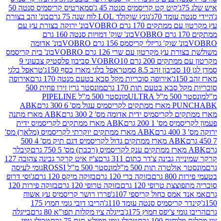
קיט קט קריסמיס סנטה 45 ג'
סמארטיס קריסמיס סנטה 50
עומד 70ג'
גונץ שוקולד LOL לוח שנה 75 גרם
בונ' זהב בצורת
תקים 170 גרם VOBRO
בונ' ירוקה בצורת עץ עם
בונ' שוק' דמויות סנטה 160 גרם
נ' שוק' גריזלי קריסמס 156 גרם VOBRO
בונ' אדומה
עץ מקרטון עם שרי 126 גרם VOBRO
בונ' בית קריסמס
 200 גרם VOBRO
10 סביבון פלסטיק צבעוני 9
טראפל בלגי מארז כסף 150ג'
טראפל בלגי
אירופה סוכריות מקל סבא בטעם מנטה 170 גרם
אירופה
סבא בטעם תות 170 גרם
מונסטר גרין זירו פחית 500
ULT
מונסטר 500 מ"ל PIPELINE
ABK
PU
לקריסמיס ידית אדומה מס' 2 300 גרם
ABK מארז מתנה
מס' 1 200 גרם
ABK מארז ממתקים לקריסמיס ידית
ABK מארז ממתקים יוקרתי לקריסמיס (מלאך) מס'
ABK מארז ממתקים גדול לקריסמיס דגם תיק מס' 4 500
קיבלר
גבינה צ'דר כתום 311 גרם
צ'יז איט קרקר גבינה צהובה 127
ולטרה תות 500 מ"ל
מונסטר 500 מ"ל ROSSI
גומי לעיסה
 גרם
בזוקה ברי 120 גרם
בזוקה מיקס 120 גרם
ג'וסי דרופ
ת טרופי 120 גרם
בזוקה טרופי 120 גרם
בזוקה פירות 120
מס כחול קריספי 107ג'
פררו רושר קריסמיס עץ אשוח
קריסמיס סנטה עומד 110ג'
הריבו דובי גומי חמוץ 175
י צ'יפס חמוץ 175ג'
בייגלה ציו מקלות תפו"א 80 גרם
בייגלה
ים 100 גרם
טרולי גומי ממולא תות 75 גרם
טרולי גומי