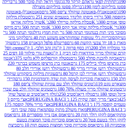
לפאי גראהם קרקר 170ג'
גומי וידאל תות סוכר 500 גר'
ברילה
לימון 190ג'
ברילה פסטו בזיליקום מוצרלה
ג'לו-פאנטונה שוקולד צ'יפס 500 גרם
סאנטאנג'לו-פאנטונה
דיי ביסתן קלינדר בטעמים שונים 251 גרם
טבלת מילקה
K
טבלת מילקה טריולד 280ג' K
שוק' מילקה אוראו
לת מילקה שוקו אנד קקס 300ג' K
גומי תנתה 500 גרם מיקס
 תות בננה
גומי תנתה 500 גר' תות חמוץ גדול
גומי תנתה 500 גר'
יות ג'לי עטופות שמחות
ראש משוגע תות 40 גרם
לקקני מיני
פרינגלס פלפל הבאנרס 158 גרם
שוק'
 200ג'
דג כסף פרווה 1 ק"ג
דג זהב חלבי- 1 ק"ג
cremo וופל
 מריר בודד
אורז לבן דביק 1 ק"ג
אצות נורי סילוור 10 דפים 25
נת סחלב 500 גרם
נסטלה קורנפלקס ללא גלוטן 375ג'
אנטון
וי בייליס 175 גרם
אנטון ברג מרציפן משמש בברנדי 220
שן אורירי מריר 80 גרם
שוקולד רושן אורירי חלב 80
ושן אורירי לבן קרמל 80 גרם
עוגיות מילקה ביסקוויט שוקולד
מארז סוכריות לעיסה תות שדה ודומדמניות 150 גרם
היידי
1ג'
טוניס שוקולד חלב עם עוגיות שוקולד צ'יפס 180
לד מריר מעולה 70% 180 גרם
טוניס שוקולד חלב עם שברי
גולון דיאג'סטיב 250ג'
גולון דיאג'סטיב ש.שועל שוק'
 קפה שקית 125 ג' PERUGINA BACI
באצ'י מיקס 3
PERUGINA
באצ'י מריר 70% קופסה 175
מארז משולב מתוק טסה
מארז טסה שובי דובי
קן רולר תות 20 גרם
יאמס אבן נייר ומספריים 18 גרם
יאמס
עם פטל 20 גרם
יאמס סוכריות סוכר חמוצות בטעם
יאמס סוכריות סוכר חמוצות בטעם תות 10 גרם
ביצת