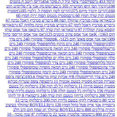
פילסברי ציפוי וניל ל.ת.סוכר 454ג'
ריסז רוטב ח.בוטנים
פי היפו חמישייה 105 גרם
צ'יטוס מק אנד צ'יז פליימינג הוט
ינדר מיקס 375ג'
הריבו לשון תוססת ל. ג'לטין 185ג'
מסטיק
ה חמוץ 60 גרם
מסטיק מנטוס תפוח ירוק חמוץ 60
גה סנדביץ שוקולד תפוז 88 גרם
ריצ סנדביץ דאבל גבינה 67
ץ דאבל לימון 67 גרם
ריצ סנדביץ גבינה מלוחה 67 גרם
אוראו
מולדת 97 גרם
אוראו תות שדה 97 גרם
אמ אנד אמס שוקו
אמ אנד אמס צהוב בוטנים 125ג'
אמ אנד אמס קריספי כחול
אמס פאוצ' חום 125ג'- K
פופפולי פופקורן 240 גרם צדר
פופקורן 240 גרם מתוק מלוח
פופפולי פופקורן 240 גרם
י פופקורן 240 גרם חמאה סינמה
פופפולי פופקורן 240 גרם
רן 240 גרם חמאה אורגני
פופפולי פופקורן 240 גרם
פופקורן 240 גרם מלח ים ופלפל
פופפולי פופקורן 240 גרם
פופפולי פופקורן 240 גרם צדר לבן
פופפולי פופקורן 240 גרם
פולי פופקורן 240 גרם חמאה מופחת שומן
פופפולי פופקורן
פופפולי פופקורן 240 גרם קינמון טוסט
פופפולי פופקורן
נסטלה 8יח אבקת שוקו מרשמלו 193.6ג'
צ'ופה צ'ופס
 מסטיק בטעם אבטיח 11 גרם
צופה צופס שערות סבתא
ירות 11 גרם
לקקן ג'ל לב תות 156 גרם
לקקן ג'ל בטעם
לקקן ג'ל בטעם קולה 156 גרם
לקקן בטעם גלידת שוקו
לקקן ברווזון בטעם תות שדה 240 גרם
מארז 8 יח' לקקן
מארז לקקן בטעם גלידת תות 200 גרם
לקקן ברבי 13
 אייק פטל כחול חמוץ 120 גרם
ROVELLI שוקולד בעיצוב
80 גרם
ROVELLI שוקולד חג שמח חום זהב חלב
שופר פלסטיק טבעי 22 ס"מ
צלחת "8 שנה טובה - 10