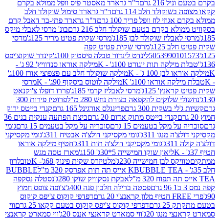
 216 גרם
ד"ר גרארד מאסטר פיס וופל ממולא בקרם
שוקולד חלב 114 גרם
ד"ר גרארד סימול שוקולד חלב
וזי לוז וופל פריך 100 גרם
ד"ר גרארד פתי-בר דאבל קרם
לא בקרם בטעם שוקולד חלב 216 גרם
בונ' מרסי לאבלי מיקס
בליז שוקולד לבן 185ג'
מרסי שקית פטיט מריר 125ג'
מרסי
ב 125ג'
מרסי שקית פטיט קפה
505399010
לינדט לינדור טבלה פיסטוק 100ג'
קינדר שוקוצ'יפס
ילקה תות יוגורט 100ג' - K
מילקה אוראו סנדוויץ' 92 ג' -
בן 100 ג' - K
מילקה שוקולד חלב עם פצפוצי אורז 100ג'
ה אוראו 100ג' K
מילקה לוטוס ביסקוף 90ג' - K
מרסי
אנץ' 125ג'
מרסי לאבליז קרמי 185ג'
פררו דופלו צ'וקנאט
 שלוקים להקפאה בצורת נחש 280 מ"ל
פרוטיז פירות 300
י בשקית 300 גרם
פרינגלס אורגינל 165 גרם
קנדי בייטס ירוק
קנדי בייטס מתוק אדום 20 גרם
ביצת הפתעה ענקית בנים 36
ל מקל בטעמים 15 גרם
סוכריה על מקל בטעמים 15 גרם
גומי
 מנגו 311ג'
גומי מקסיקני דולצ'ה אבטיח 311ג'
גומי מקסיקני
ג'
גומי מקסיקני דולצ'ה תות 311ג'
חטיף מילקה אוראו
ליאון שוקו חמישייה 5*30ג' 150ג'
מארז טסה מגש
יקס לבן חמישייה 230ג'
מלטיזרס שקית פינוק 68ג'- K
טובלרון
BUBBLE TEA אייס תה תות אפרסק 320 מ"ל
BUBBLE
אבקת נסקוויק שוקו 280ג'
נסטלה נסקפה
פסטה ברילה חלבון פנה 400ג'
צ'ופה צופס חמוץ
דפדפי קוקוס צ'יפס קוקוס
2 גרם
דפדפי קוקוס צ'יפס קוקוס בטעם קקאו 25 גרם
ווי
 מנגו 20ג'
ווי סמארט קראנצי אננס 20ג'
ווי סמארט קראנצי