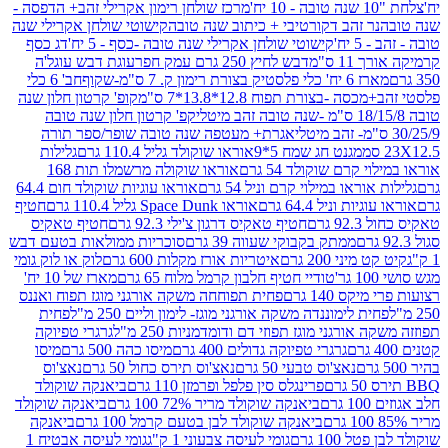
מרכז שולחן רימון אקרילי זהב+ הדפסה -
ר זהב דקורטיבי + כיתוב שנה טובה
קישוטי שולחן אקרילי שנה
יח'
קישוטי שולחן אקרילי שנה טובה -כסף - 5 יח'
דג כסף
 ס"מ
דבש לחיץ 250 גרם עמק חפר
עוגת דבש עוגל'ה
טיק בצורת רימון ק. 7 ס"מ-שקוף
חב' 6 כלי
 -בצורת תפוח 12.8*13.8*7 ס"מ
קופ' קרטון חלון שנה
קפ' קרטון חלון שנה טובה
אגרת+ מעטפה שנה טובה שופר/ספר תורה
מגנט חג שמח 5*9
אוראו שוקולד גליל 110.4 גרם
גלילות
קרם שוקולד 54 גרם
אוראו שוקולה מרשמלו תות 168
ראו במילוי קרם וניל 54 גרם
אוראו עוגיות שוקולד חום 64.4
ת וניל 64.4 גרם
אוראו Space Dunk גליל 110.4 גרם
חטיף
גרם
חטיף טאקיס דרגון צ'ילי 92.3 גרם
חטיף טאקיס
ממתק בקבוקי שעווה 39 גרם
סוכריות ממולאות בטעם דבש
יני 200 גרם
איטריות אורז מקלות 600 גרם
לוק או לוק גומי
טודיי חטיף חלבון קרמל מלוח 65 גרם
מארז של 10 יח'
ס 140 גרם
פחית תפוחחה משקה אורגני מוגז תפוח ואננס
ת לימוננדה משקה אורגני מוגז- לימון וליים 250 מ"ל
פחית
אורגני מוגז תפוזי דם ודומדמניות 250 מ"ל
גרגרי טפיוקה
גרגרי טפיוקה גדולים 400 גרם
מיסו כהה 500 גרם
מיסו
נאצ'וס טבעי 50 גרם
נאצ'וס תירס כחול 50 גרם
נאצ'וס
פרינגלס סין פלפל ופרמזן 110 גרם
ביאנקה שוקולד
ם
ביאנקה שוקולד מריר 72% 100 גרם
ביאנקה שוקולד
ביאנקה שוקולד לבן בטעם קרמל 100 גרם
ביאנקה
100 גרם
גומי לעיסה צבעוני 1 ק"ג
גומי לעיסה אבטיח 1