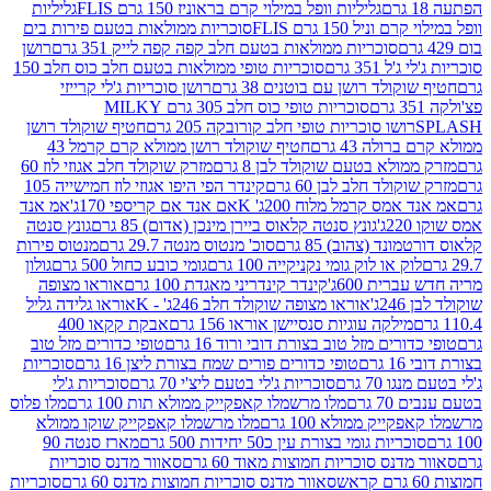
גליליות וופל במילוי קרם בראוניז 150 גרם FLIS
גליליות
יל 150 גרם FLIS
סוכריות ממולאות בטעם פירות בים
סוכריות ממולאות בטעם חלב קפה קפה לייק 351 גרם
רושן
351 גרם
סוכריות טופי ממולאות בטעם חלב כוס חלב 150
ולד רושן עם בוטנים 38 גרם
רושן סוכריות ג'לי קרייזי
סוכריות טופי כוס חלב 305 גרם MILKY
ושו סוכריות טופי חלב קורובקה 205 גרם
חטיף שוקולד רושן
לה 43 גרם
חטיף שוקולד רושן ממולא קרם קרמל 43
ולא בטעם שוקולד לבן 8 גרם
מזרק שוקולד חלב אגוזי לוז 60
לד חלב לבן 60 גרם
קינדר הפי היפו אגוזי לוז חמישייה 105
מס קרמל מלוח 200ג' K
אם אנד אם קריספי 170ג'
אמ אנד
גונץ סנטה קלאוס ביירן מינכן (אדום) 85 גרם
גונץ סנטה
ד (צהוב) 85 גרם
סוכ' מנטוס מנטה 29.7 גרם
מנטוס פירות
ק או לוק גומי נקניקייה 100 גרם
גומי כובע כחול 500 גרם
גולון
ית 600ג'
קינדר קינדריני מאגדת 100 גרם
אוראו מצופה
'
אוראו מצופה שוקולד חלב 246ג' - K
אוראו גלידה גליל
ילקה עוגיות סנסיישן אוראו 156 גרם
אבקת קקאו 400
רים מזל טוב בצורת דובי ורוד 16 גרם
טופי כדורים מזל טוב
ם
טופי כדורים פורים שמח בצורת ליצן 16 גרם
סוכריות
70 גרם
סוכריות ג'לי בטעם ליצ'י 70 גרם
סוכריות ג'לי
גרם
מלו מרשמלו קאפקייק ממולא תות 100 גרם
מלו פלוס
יק ממולא 100 גרם
מלו מרשמלו קאפקייק שוקו ממולא
יות גומי בצורת עין כ50 יחידות 500 גרם
מארז סנטה 90
נס סוכריות חמוצות מאוד 60 גרם
סאוור מדנס סוכריות
סאוור מדנס סוכריות חמוצות מדנס 60 גרם
סוכריות