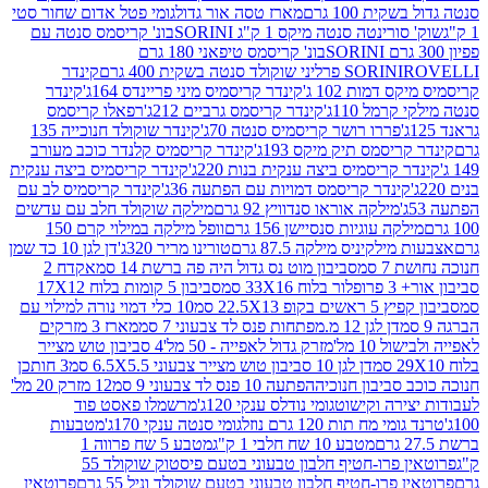
ת 100 גרם
מארז טסה אור גדול
גומי פטל אדום שחור סטי
רינטה סנטה מיקס 1 ק"ג SORINI
בונ' קריסמס סנטה עם
בונ' קריסמס טיפאני 180 גרם
גרם
SORINI
קינדר
דמות 102 ג'
קינדר קריסמיס מיני פריינדס 164ג'
קינדר
מל 110ג'
קינדר קריסמס גרביים 212ג'
רפאלו קריסמס
פררו רושר קריסמיס סנטה 70ג'
קינדר שוקולד חנוכייה 135
יסמס תיק מיקס 193ג'
קינדר קריסמיס קלנדר כוכב מעורב
 קריסמיס ביצה ענקית בנות 220ג'
קינדר קריסמיס ביצה ענקית
ינדר קריסמס דמויות עם הפתעה 36ג'
קינדר קריסמיס לב עם
מילקה אוראו סנדוויץ 92 גרם
מילקה שוקולד חלב עם עדשים
קה עוגיות סנסיישן 156 גרם
וופל מילקה במילוי קרם 150
לקיניס מילקה 87.5 גרם
טורינו מריר 320ג'
דן לגן 10 כד שמן
 סמ
סביבון מוט נס גדול היה פה ברשת 14 סמ
אקדח 2
33 סמ
סביבון 5 קומות בלוח 17X12
ופ 22.5X13 סמ
10 כלי דמוי נורה למילוי עם
דן לגן 12 מ.מפתחות פנס לד צבעוני 7 סמ
מארז 3 מזרקים
10 מל'
מזרק גדול לאפייה - 50 מל'
4 סביבון טוש מצייר
דן לגן 10 סביבון טוש מצייר צבעוני 6.5X5.5 סמ
3 חותכן
סביבון חנוכיה
הפתעה 10 פנס לד צבעוני 9 סמ
12 מזרק 20 מל'
ירה וקישוט
גומי נודלס ענקי 120ג'
מרשמלו פאסט פוד
 מח תות 120 גרם נוזל
גומי סנטה ענקי 170ג'
מטבעות
מטבע 10 שח חלבי 1 ק"ג
מטבע 5 שח פרווה 1
פרוטאין פרו-חטיף חלבון טבעוני בטעם פיסטוק שוקולד 55
פרו-חטיף חלבון טבעוני בטעם שוקולד וניל 55 גרם
פרוטאין