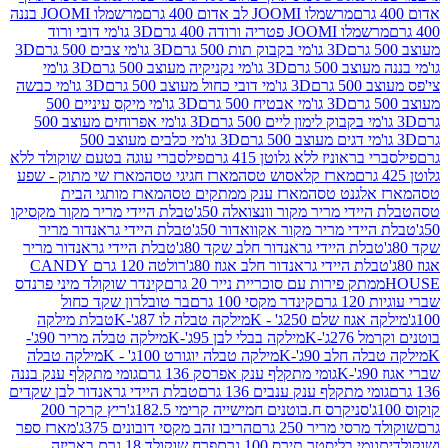
מרשמלו JOOMI לב אדום 400 גרם
מרשמלו JOOMI בננה
JOOM פטריה ורודה 400 גרם
3D גו'מי דובי ורוד
3D גו'מי בקבוק תות 500 גרם
3D גו'מי צבים 500 גרם
3D
 500 גרם
3D גו'מי נקניקיה מעוצב 500 גרם
3D גו'מי
גרם
3D גו'מי דובי כחול מעוצב 500 גרם
3D גו'מי כבשה
3D גו'מי אבטיח 500 גרם
3D גו'מי מיקס עיניים 500
3D גו'מי אפרוחים מעוצב 500
3D גו'מי כלבים מעוצב 500
ראוניז ללא גלוטן 415 גרם
פילסברי עוגה בטעם שוקולד ללא
מארז קלאסוש טסה
מארז חגיגי טסה
מארז שי מתוק - שפע
אלגנט טסה
מארז ענק ממתקים טסה
מארז מותגי הבית
ידי מריר מקור וונצואלה 50ג'
טבלת היידי מריר מקור מקסיקו
ידי מריר מקור אקוואדור 50ג'
טבלת היידי גראנדור מריר
לת היידי גראנדור חלב שקד 80ג'
טבלת היידי גראנדור מריר
ת היידי גראנדור חלב אגוז 80ג'
רולטה 120 גרם CANDY
תק פירות עם סוכריית נייר 20 גרם
קינדר שוקולד מיני פרנדס
רם
קינדר מקסי 100 גרם
בר טובלרון שקד כחול
וז שלם 250ג' - K
מילקה טבלה לו 87ג'-K
טבלת מילקה
2ג'-K
מילקה בבלי לבן 95ג'-K
מילקה טבלה מריר 90ג'-
חלב 90ג'-K
מילקה טבלה יוגורט 100ג' - K
מילקה טבלה
גומי מתקלף ענק אפרסק 136 גרם
גומי מתקלף ענק בננה
י מתקלף ענק ענבים 136 גרם
טבלת היידי גראנדור לבן שקדים
סניקרס ח.בוטנים חמישייה קרימי 182.5ג'
ריץ קרקר 200
סי מריר 250 גרם
הריבו זהב מקסי דובונים 375ג'
מארז ספר
ומי בליסטר תירס 100 גרם
פרח שוקולד 18 גרם באריזה