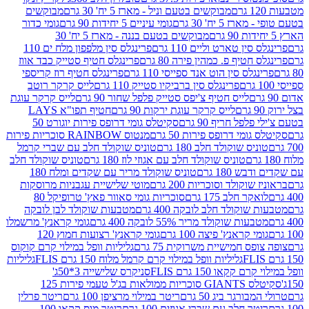
מבוקשים בטעם וניל - מארז 5 יח' 30 גרם
מבוקשים
5 יח' 30 גרם
גומי עיניים 5 יחידות 90 גרם
גומי כדור
מבוקשים בטעם בננה - מארז 5 יח' 30
ין טארט וליים 110 גרם
פרינגלס סין מלפפון מלח ים 110
חטיף פ. כמהין פירה 80 גרם
פרינגלס חטיף סטייק כבד אווז
לס סין הוט אנד ספייסי 110 גרם
פרינגלס חטיף רוז קריספי
פרינגלס סין ברביקיו סטייק 110 גרם
לייס קרקר רוטב
לייס חטיף צ'יפס סטייק פלפל שחור 90 גרם
לייס קרקר עוגת
לייס קרקר עוגת ירקות 90 גרם
חטיף תפו"א LAYS
פל חריף 90 גרם
סקיטלס גומי דרופס פירות יוגורט 50
ומי דרופס פירות 50 גרם
מנטוס RAINBOW סוכריות פירות
יס שוקולד חלב 180 גרם
טוניס שוקולד חלב עם שברי קרמל
טוניס שוקולד חלב עם אגוזי לוז 180 גרם
טוניס שוקולד חלב
 180 גרם
טוניס שוקולד מריר עם שקדים ומלח 180
וקולד וסוכריות 200 גרם
מוטי שלישיית עגבניות מרוסקות
ר חלב 175 גרם
סוכריות גומי סאוור פאץ' טרופיקל 80
וקולד חלב לובקה 400 גרם
מטבעות שוקולד לבן לובקה
ות שוקולד מריר 55% לובקה 400 גרם
גומי קראנץ' מרשמלו
י קראנץ' פיצה 100 גרם
גומי קראנץ' רצועות חמוץ 120
ס חמישיית משרוקית 75 גרם
גליליות וופל במילוי קרם קוקוס
גליליות וופל במילוי קרם קרמל מלוח 150 גרם FLIS
גליליות
קקאו 150 גרם FLIS
סניקרס שלישייה 3*50ג'
סקיטלס GIANTS סוכריות ממולאות בג'ל טעמי פירות 125
ורגר ביג 50 גרם
ריטר במילוי מרציפן 100 גרם
ריטר פרלין
ר חלב עם שברי אגוזים 100 גרם
ריטר מוס קקאו 100