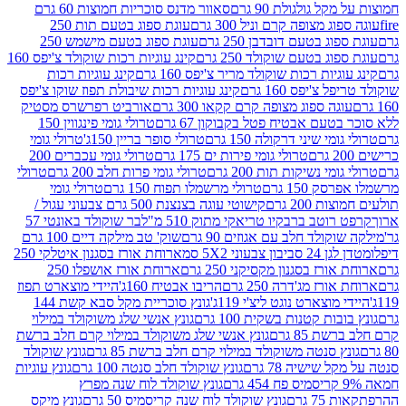
 גולגולת 90 גרם
סאוור מדנס סוכריות חמוצות 60 גרם
 מצופה קרם וניל 300 גרם
עוגת ספוג בטעם תות 250
 בטעם דובדבן 250 גרם
עוגת ספוג בטעם מישמש 250
ג בטעם שוקולד 250 גרם
קינג עוגיות רכות שוקולד צ'יפס 160
יות רכות שוקולד מריר צ'יפס 160 גרם
קינג עוגיות רכות
'יפס 160 גרם
קינג עוגיות רכות שיבולת תפוז שוקו צ'יפס
ה ספוג מצופה קרם קקאו 300 גרם
אורביט רפרשרס מסטיק
עם אבטיח פטל בקבוקון 67 גרם
טרולי גומי פינגווין 150
י שיני דרקולה 150 גרם
טרולי סופר בריין 150ג'
טרולי גומי
טרולי גומי פירות ים 175 גרם
טרולי גומי עכברים 200
י נשיקות תות 200 גרם
טרולי גומי פרות חלב 200 גרם
טרולי
150 גרם
טרולי מרשמלו תפוח 150 גרם
טרולי גומי
200 גרם
קישוטי עוגה בצנצנת 500 גרם צבעוני עגול /
טב ברבקיו טריאקי מתוק 510 מ"ל
בר שוקולד באונטי 57
ולד חלב עם אגוזים 90 גרם
שוק' טב מילקה דיים 100 גרם
יבון צבעוני 5X2 סמ
ארוחת אורז בסגנון איטלקי 250
ז בסגנון מקסיקני 250 גרם
ארוחת אורז אושפלו 250
ז מג'דרה 250 גרם
הריבו אבטיח 160ג'
היידי מוצארט תפוז
וצארט נוגט ליצ'י 119ג'
גונץ סוכריית מקל סבא קשת 144
ת קטנות בשקית 100 גרם
גונץ אנשי שלג משוקולד במילוי
85 גרם
גונץ אנשי שלג משוקולד במילוי קרם חלב ברשת
 סנטה משוקולד במילוי קרם חלב ברשת 85 גרם
גונץ שוקולד
שישיה 78 גרם
גונץ שוקולד חלב סנטה 100 גרם
גונץ עוגיות
גונץ שוקולד לוח שנה מפרץ
גרם
גונץ שוקולד לוח שנה קריסמיס 50 גרם
גונץ מיקס