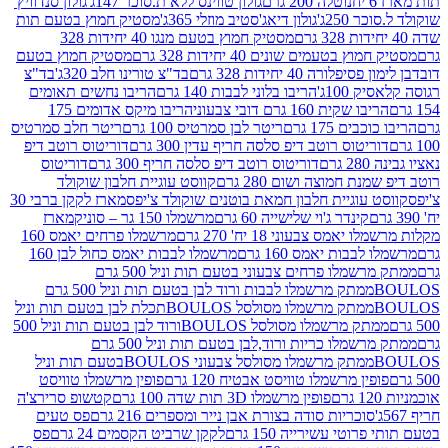
נוטלה 200 גרם
גולון טווינס ללא ת.סוכר 147ג'
גולון סנדוויץ'
250ג'
גולון דיאג'סטיב מוזלי 365ג'
מסטיק חמוץ בטעם תות
מסטיק חמוץ בטעם מנגו 40 יחידות 328
 בטעמים שונים 40 יחידות 328 גרם
מסטיק חמוץ בטעם
רה 40 יחידות 328 גרם
בד"צ טורינו חלב 320ג'
בד"צ
100ג'
הריבו בלוני לבבות 140 גרם
הריבו נחשים תאומים
שקית 160 גרם דובי צבעוני
הריבו מיקס אדומים 175
ים 175 גרם
ריטר לבן סמרטיס 100 גרם
ריטר חלב סמרטיס
יטוס רוטב דיפ סלסה חריף עדין 300 גרם
דוריטוס רוטב דיפ
ם
דוריטוס רוטב דיפ סלסה חריף 300 גרם
דוריטוס
ת חמוצה ושום 280 גרם
קווסט עוגיית חלבון שוקולד
 עוגיית חלבון חמאת בוטנים שוקולד צ'יפס
מארז לקקן ברבי 30
קינדר ג'וי שלישייה 60 גרם
מרשמלו 150 גר – סוניק
מארז
מס צבעוני 18 יח' 270 גרם
מרשמלו פרחים יאמס 160
בבות יאמס 160 גרם
מרשמלו לבבות יאמס כחול לבן 160
ממתק מרשמלו פרחים צבעוני בטעם תות וניל 500 גרם
ממתק מרשמלו לבבות ורוד לבן בטעם תות וניל 500 גרם
ממתק מרשמלו מסולסל BOULOSתכלת לבן בטעם תות וניל
ממתק מרשמלו מסולסל BOULOSורוד לבן בטעם תות וניל 500
ממתק מרשמלו כריות ורוד,לבן בטעם תות וניל 500 גרם
ממתק מרשמלו מסולסל צבעוני BOULOSבטעם תות וניל
ין מרשמלו טוויסט אבטיח 120 גרם
פופין מרשמלו טוויסט
פופין מרשמלו 3D תות שדה 100 גרם
קטשופ סרירצ'ה
סוכריות סודה בצורת אבן נייר ומספרים 216 גרם
פס טעים
טי עשירייה 150 גרם
לקקן שרביט הקסמים 24 גרם
פס