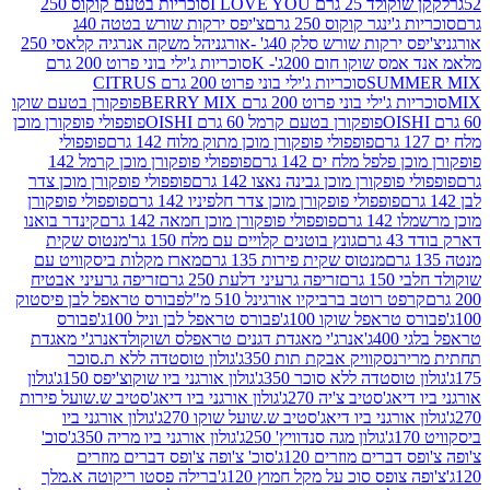
2 גרם I LOVE YOU
סוכריות בטעם קוקוס 250
ינגר קוקוס 250 גרם
צ'יפס ירקות שורש בטטה 40ג
רקות שורש סלק 40ג' -אורגני
הל משקה אנרגיה קלאסי 250
 שוקו חום 200ג'- K
סוכריות ג'ילי בוני פרוט 200 גרם
SUM
סוכריות ג'ילי בוני פרוט 200 גרם CITRUS
ילי בוני פרוט 200 גרם BERRY MIX
פופקורן בטעם שוקו
פופקורן בטעם קרמל 60 גרם OISHI
פופפולי פופקורן מוכן
פופפולי פופקורן מוכן מתוק מלוח 142 גרם
פופפולי
פלפל מלח ים 142 גרם
פופפולי פופקורן מוכן קרמל 142
ופקורן מוכן גבינה נאצו 142 גרם
פופפולי פופקורן מוכן צדר
פופפולי פופקורן מוכן צדר חלפיניו 142 גרם
פופפולי פופקורן
גרם
פופפולי פופקורן מוכן חמאה 142 גרם
קינדר בואנו
ם
גונץ בוטנים קלויים עם מלח 150 גר'
מנטוס שקית
מנטוס שקית פירות 135 גרם
מארז מקלות ביסקוויט עם
גרם
זריפה גרעיני דלעת 250 גרם
זריפה גרעיני אבטיח
ט רוטב ברביקיו אורגינל 510 מ"ל
פבורס טראפל לבן פיסטוק
טראפל שוקו 100ג'
פבורס טראפל לבן וניל 100ג'
פבורס
ג'
אנרג'י מאגדת דגנים טראפלס ושוקולד
אנרג'י מאגדת
ר
נסקוויק אבקת תות 350ג'
גולון טוסטדה ללא ת.סוכר
וסטדה ללא סוכר 350ג'
גולון אורגני ביו שוקוצ'יפס 150ג'
גולון
אג'סטיב צ'יה 270ג'
גולון אורגני ביו דיאג'סטיב ש.שועל פירות
אורגני ביו דיאג'סטיב ש.שועל שוקו 270ג'
גולון אורגני ביו
גולון מגה סנדוויץ' 250ג'
גולון אורגני ביו מריה 350ג'
סוכ'
ברים מוזרים 120ג'
סוכ' צ'ופה צ'ופס דברים מוזרים
צופס סוכ על מקל חמוץ 120ג'
ברילה פסטו ריקוטה א.מלך