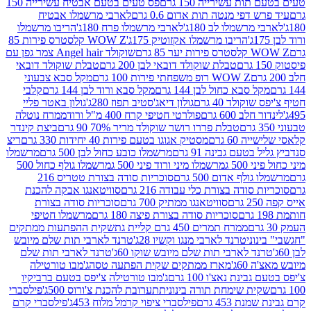
ת עשירייה 150 גרם
פס טעים בטעם אבטיח עשירייה 150
דפי מנטה תות אדום 0.6 גרם
לארבי מרשמלו אבטיח
מרשמלו לב 180ג'
לארבי מרשמלו פרח 180ג'
הריבו מרשמלו
הריבו מרשמלו אקזוטיק 175ג'
WOW Z קלסטרס פירות 85
 85 גרם
שוקולד Angel hair צמר גפן עם
טבלת שוקולד דובאי לבן 200 גרם
טבלת שוקולד דובאי
WOW Z רופ משפחתי פירות 100 גרם
מקל סבא צבעוני
 סבא כחול לבן 144 גרם
מקל סבא ורוד לבן 144 גרם
קלבי
ולד 40 גרם
גולון דיאג'סטיב תפוז 280ג'
גולון באטר פליי
ב 600 גרם
פולרטי חטיפי קרח 400 מ"ל ורוד
ממרח נוטלה
טבלת פררו רושר שוקולד מריר 70% 90 גרם
ביצת קינדר
60 גרם
מסטיק אגוגו בטעם פירות 40 יחידות 330 גרם
ריצ
טעם גבינה 91 גרם
מרשמלו כובע כחול לבן 500 גרם
מרשמלו
50 ג
מרשמלו מיני ורוד פיני 500 ג
מרשמלו גולף כחול 500
לף אדום 500 גרם
סוכריות סודה בצורת טטריס 216
סודה בצורת כלי עבודה 216 גרם
סוויטאנגו אבקה להכנת
סוויטאנגו ממתיק 700 גרם
סוכריות סודה בצורת
סוכריות סודה בצורת פיצה 180 גרם
מרשמלו חטיפי
ממרח תמרים 450 גרם קליית גת
שקית ההפתעות ממתקים
וני
טרנד לארבי מנגו וקשיו 28ג'
טרנד לארבי תות שלם מיובש
ד לארבי תות שלם מיובש שוקו 60ג'
טרנד לארבי תות שלם
6ג'
מארז ממתקים שקית הפתעה טסה
ג'מבו טורטילה
נת נאצ'ו 100 גרם
ג'מבו טורטילה צ'יפס בטעם ברביקיו
ית שימחת תורה בינונית
תערובת להכנת צ'ורוס 500ג'
פילסברי
 453 גרם
פילסברי ציפוי קרמל מלוח 453ג'
פילסברי קרם