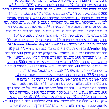
פצות בום מיקס 4 טעמים 4 גרם
אוראו אפרסק 97
ולד חלב 97 גרם
ערכה להכנת ממתק DIY גלידה 43.5
בי ג'ינג'רברד 59 גרם
ממרח מלטיזרס 200 גרם
ממרח טוויקס
בל 15 ס"מ בטעם אוכמניות 17 גרם
מסטיק חבל 15
בן 17 גרם
ממרח סניקרס 200 גרם
שוקולד רושן אורירי
מקלות גומי עם ג'לי וסוכריות בטעם פירות 36 גרם
מקלות גומי
ריות בטעם פטל ואוכמניות 36 גרם
מקלות גומי עם ג'לי חמוץ
רם
גומי בולז בטעם ענבים 15 גרם
גומי בולז בטעם תות
בולז בטעם פטל 15 גרם
קראנצ'י רואופ בטעם פטל 10
רואופ בטעם פירות 10 גרם
מנטוס קלין ברט פירות יער 90
ין ברט' מנטה 90 גרם
SC Join
SC Renew Membership
M
ממתק אצבעוני 7.5 גרם
גומי המבורגר גדול+ ג'ל חמוץ 50
גר מיני 10 גרם
גומי ואוו בקבוק מסטיק חמוץ 500 גרם
גומי
גר 500 גרם
גומי ואוו נחש פירות חמוץ 500 גרם
גומי ואוו
מוץ 500 גרם
גומי ואוו כריש אבטיח חמוץ 500 גרם
גומי
ות 500 גרם
גומי ואוו נחש אנקונדה 500 גרם
גומי ואוו כובע
רם
ראש ג'לי אבטיח 8 גרם
סוכ' מנטוס רול יחידה
אורביט גומי לעיסה ללא סוכר בטעם תפוח 14
תות 8 גרם
ראש ג'לי פטל 8 גרם
ראש ג'לי דובדבן 8
עם חמאה קופסת פח ורדים 114 גרם
עוגיות טעם חמאה
 114 גרם
רול וופל מאסטר 400 גרם
וופל מאסטר גריף
ון מגה שוקו 145ג'
מילקה טבלה פטל 100ג'-K
מילקה טבלה
ג' - K
מילקה טבלה אגוז שלם 95ג'-K
מילקה קייק אנד
מילקה טבלה צימוק אגוז 90ג'-K
מילקה טבלה דובדבן 100ג' -
ת שוקולד באהבה 48 גרם
לבבות שוקולד בקופסא יהלום