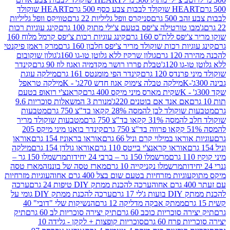
ולד לבבות צבע כסף 500 גרם
HEART שוקולד
50 גרם
סניקרס וופל גליליות 22 גרם
טוויקס וופל גליליות
ו טורטילה צ'יפס בטעם צ'ילי מתוק 100 גרם
קינג עוגיות רכות
ס ללת''ס 160 גרם
קינג עוגיות רכות צ'יפס קרמל מלוח 160
יות רכות שוקולד מריר צ'יפס חלבון 160 גרם
מרק ראמן פיקנטי
 גרם
גולון שרקיז ללא גלוטן טו-גו 160ג'
גולון שוקובום
 120ג'
טבלת פררו רושר מקדמיה ואגוז לוז 90 גרם
קינדר
נדס 120 גרם
קינדר הפי מומנטס 161 גרם
מילקה עוגת
מילקה טבלה צימוק אגוז חדש 270ג' - K
מילקה טראפל
שקית מארס מיני מיקס 400 גרם
קראנצ'י רואופ בטעם
אם אנד אם בוטנים 220ג'
מנורת 3 המשאלות סוכריות 9.6
לד לבן להמסה 28% קקאו בד"צ 750 גרם
מטבעות
 קקאו בד"צ 750 גרם
מטבעות שוקולד מריר
קינדר בואנו מיני מיקס 205
ראו במילוי קרם וניל 66 גרם
אוראו בראוניז 154 גרם
אוראו
אוראו קראנצ'י בייטס 110 גרם
אוראו גולדן 154 גרם
מילקה
מרשמלו 150 גר – ברבי 24 יחידות
מרשמלו 150 גר –
מרשמלו נקניקייה 10 גרם
מארז טסה של בוננזה
מארז טסה
עוגיות מזרחיות בטעם שום בצל 400 גרם אחוה
עוגיות מזרחיות
ערכה להכנת ממתק DIY טיפות 24 גרם
ערכה
 17 גרם
ערכה להכנת ממתק DIY גומי על
ממתק אבקה מדליקה 12 גרם
הנשיקות שלי "דובי" 40
 סוכריות כוכב 60 גרם
תיק יצירה סוכריות לב 60 גרם
תיק
פרח 60 גרם
סוכריות קופצות + לקקן - גלידה 10