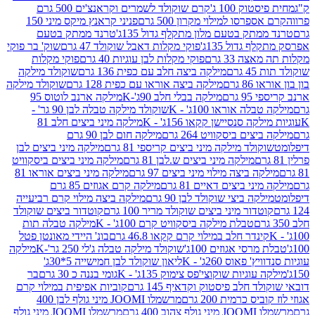
ק 100 ג'
קרם שוקולד לשמרים וקראנצ'ים 500 גרם
רסו למילוי מקרון 500 גרם
פניני קראנץ מיקס מיני 150
תק בטעם מלון מתקלף גדול 135ג'
טרנד ממתק בטעם
גדול 135ג'
פוקי מקלות דאבל שוקולד 47 גרם
שוק' בר פוקי
 33 גרם
פוקי מקלות לבן עוגיות 40 גרם
פוקי מקלות
רם
מילקה ביצה חלב עם כפית 136 גרם
שוקולד מילקה
 גרם
מילקה ביצה אוראו עם כפית 128 גרם
שוקולד מילקה
גרם
מילקה בבלי חלב 90ג'-K
מילקה ארנב לוטוס 95
ה אוראו 100ג' - K
שוקולד מילקה טבלה לבן 90 גר' -
ה סנסיישן קקאו 156ג' - K
מילקה מיני ביצים חלב 81
ים ביסקוויט 264 גרם
מילקה חום לבן 90 גרם
ולד מילקה מיני ביצים קריספי 81 גרם
מילקה מיני ביצים לבן
מילקה מיני ביצים ש.לבן 81 גרם
מילקה מיני ביצים ביסקוויט
 ביצה מילוי מיני ביצים 97 גרם
מילקה מיני ביצים אוראו 81
י ביצים דאיים 81 גרם
מילקה קרם אגוזים 85 גרם
קה ביצי שוקולד לבן 90 גרם
מילקה ביצה מילוי קרם רביעייה
דור מיני ביצים שוקולד מריר 100 גרם
קוטדור ביצים שוקולד
טבלת מילקה ביסקוויט קרם 100ג' - K
מילקה טבלה תות
נדר חלב במילוי קרם קקאו 46.8 גרם
בונ' היידי מאונטן פטל
סי אגוזים 100ג'
שוקולד מילקה טבלה ג'לי 250 גר'-K
מילקה
פאוס 260ג' - K
ליאון שוקולד לבן חמישייה 5*30ג'
וגיות שוקוצי'פס צימוק 135ג' - K
גומי בננה כ 30 גרם
בר
 חלב פיסטוק וקדאיף 145 גרם
קוביות אפיפית במילוי קרם
 כרמית 200 גרם
מרשמלו JOOMI מיני גולף לבן 400
400 גרם
מרשמלו JOOMI מיני גולף