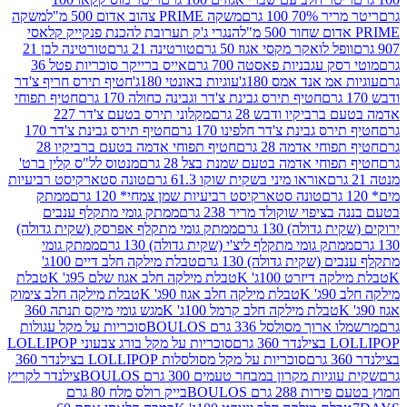
 100 גרם
משקה PRIME צהוב אדום 500 מ"ל
משקה
הנגרי ג'ק תערובת להכנת פנקייק קלאסי
ל לואקר מקסי אגוז 50 גרם
טורטינה 21 גרם
טורטינה לבן 21
 עגבניות פאסטה 700 גרם
אייס ברייקר סוכריות פטל 36
מ אנד אמס 180ג'
עוגיות באונטי 180ג'
חטיף תירס חריף צ'דר
חטיף תירס גבינת צ'דר וגבינה כחולה 170 גרם
חטיף תפוחי
ביקיו ודבש 28 גרם
מקלוני תירס בטעם צ'דר 227
 גבינת צ'דר חלפינו 170 גרם
חטיף תירס גבינת צ'דר 170
חי אדמה 28 גרם
חטיף תפוחי אדמה בטעם ברביקיו 28
וחי אדמה בטעם שמנת בצל 28 גרם
מנטוס לל"ס קלין ברט'
אוראו מיני בשקית שוקו 61.3 גרם
טונה סטארקיסט רביעיות
טונה סטארקיסט רביעיות שמן צמחי* 120 גרם
ממתק
יפוי שוקולד מריר 238 גרם
ממתק גומי מתקלף ענבים
דולה) 130 גרם
ממתק גומי מתקלף אפרסק (שקית גדולה)
ק גומי מתקלף ליצ'י (שקית גדולה) 130 גרם
ממתק גומי
(שקית גדולה) 130 גרם
טבלת מילקה חלב דיים 100ג'
דיזרט 100ג' K
טבלת מילקה חלב אגוז שלם 95ג' K
טבלת
K
טבלת מילקה חלב אגוז 90ג' K
טבלת מילקה חלב צימוק
טבלת מילקה חלב קרמל 100ג' K
מגש גומי מיקס תנתה 360
 מסולסל 336 גרם BOULOS
סוכריות על מקל עגולות
 גרם
סוכריות על מקל בורג צבעוני LOLLIPOP
סוכריות על מקל מסולסלות LOLLIPOP בצילנדר 360
ות מקרון במבחר טעמים 300 גרם BOULOS
צילנדר לקריץ
28 גרם BOULOS
בייק רולס מלח 80 גרם