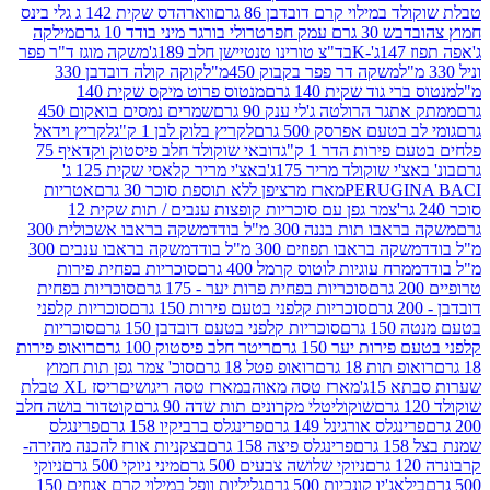
במילוי קרם דובדבן 86 גרם
ווארהדס שקית 142 ג גלי בינס
בש 30 גרם עמק חפר
טרולי בורגר מיני בודד 10 גרם
מילקה
K
בד"צ טורינו טנטיישן חלב 189ג'
משקה מוגז ד"ר פפר
משקה דר פפר בקבוק 450מ"ל
קוקה קולה דובדבן 330
 גוד שקית 140 גרם
מנטוס פרוט מיקס שקית 140
ר הרולטה ג'לי ענק 90 גרם
שמרים נמסים בואקום 450
בטעם אפרסק 500 גרם
לקריץ בלוק לבן 1 ק"ג
לקריץ וידאל
ירות הדר 1 ק"ג
דובאי שוקולד חלב פיסטוק וקדאיף 75
י שוקולד מריר 175ג'
באצ'י מריר קלאסי שקית 125 ג'
PERUGI
מארז מרציפן ללא תוספת סוכר 30 גרם
אטריות
צמר גפן עם סוכריות קופצות ענבים / תות שקית 12
 תות בננה 300 מ"ל בודד
משקה בראבו אשכולית 300
ה בראבו תפוזים 300 מ"ל בודד
משקה בראבו ענבים 300
רח עוגיות לוטוס קרמל 400 גרם
סוכריות בפחית פירות
סוכריות בפחית פרות יער - 175 גרם
סוכריות בפחית
סוכריות קלפני בטעם פירות 150 גרם
סוכריות קלפני
גרם
סוכריות קלפני בטעם דובדבן 150 גרם
סוכריות
רות יער 150 גרם
ריטר חלב פיסטוק 100 גרם
רואופ פירות
תות 18 גרם
רואופ פטל 18 גרם
סוכ' צמר גפן תות חמוץ
1ג'
מארז טסה מאוהב
מארז טסה ריגושים
ריסז XL טבלת
שוקוליטלי מקרונים תות שדה 90 גרם
קוטדור בושה חלב
גלס אורגינל 149 גרם
פרינגלס ברביקיו 158 גרם
פרינגלס
פרינגלס פיצה 158 גרם
בצקניות אורז להכנה מהירה-
ניוקי שלושה צבעים 500 גרם
מיני ניוקי 500 גרם
ניוקי
ג'יו קונכיות 500 גרם
גליליות וופל במילוי קרם אגוזים 150