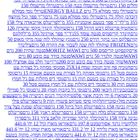
טרולי מרשמלו בננה 150 גרם
טרולי מרשמלו 150
לא 75 גרם ENERGY BALLZ
טרולי גומי ממולא
גרם
טרולי גומי ממולא מנגו 75 גרם
ד"ר פפר וניל מוקצף
 פפר בטעם אוכמניות 355 מ"ל
פרינגלס אדובאדה צילי 158
נגלס דבש חרדל 158 גרם
שוקולד קינדר מקסי שישייה 126
ריסמיס סנטה עומד 55ג'
ד"ר פפר אורגינל 355 מ"ל
קלוגס
 בוקר תירס 250 גרם
גונץ שוקולד לוח שנה מיקי מאוס 50
 את הקרח 50 גרם
צילינדר
50 גרם MORITZ WAWI
סנטה שקית 200 גרם
לנדר 50 גרם WAWI
סנטה בודד עם כובע 80 גרם
 סנטה בודד עם כובע וכיס 200גר'
ריטר חלב עם אמיצ'לי 100
 זהב חנוכה שמח 25X14 סמ
גוסי ממתק ג'ל בצורת עט
ם
גוסי ממתק ג'ל בצורת עט בטעם אבטיח 15 גרם
גוסי
ורת עט בטעם תות 15 גרם
גומי דיפ מקלות עם ג'ל חמוץ
ם
גומי דיפ מקלות עם ג'ל חמוץ בטעם פטל 30
דובאי 200 גרם
גוסי ג'ל בקבוק חמוץ 20 גרם
גוסי ג'ל סמיילי
וצר פלסטיק
קינדר דגנים רביעייה 94 גרם
צעצוע
סוכריות
לקקן סיסי סטיקס פינגווין תות 9 גרם
פרינגלס פילי
רם
פרינגלס הכל בייגל 158 גרם
פרינגלס שמנת בצל צדר
נגלס מלח וינגרייט 158 גרם
פרינגלס ראנץ' 158 גרם
פרינגלס
קיבלר קרקר שמינייה קלאב צ'דר 311 גרם
פררו
אסורטמנט 197.8 גרם
אוראו מארז וניל 12 יח' 441.6
ידה 12 יח' 331.2 גרם
אוראו מארז שוקו 12 יח' 441.6
ת 12 יח' 441.6 גרם
ממתק אבקה חמוץ- מתוק בטעם