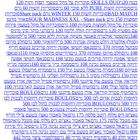
SKILLS DUO סוכריות על מקל בטעמי תפוח ותות 120
P ללא סוכר 60 גרם
סוכריות קשות 60 גרם
BAD
סוכריות קשות WINTER 150 גרם Share pack
סוכריות
סאוור מדנס
קל חמוצות בשקית 100 גרם
סוכריות על מקל בטעמי פירות
סוכריות קולה ולימון 120 גרם
דגני בוקר סיני מיניס
 אולטרה פאנטזי משקה אנרגיה ללא סוכר 500 מ"ל
מונסטר
ה ויולט משקה אנרגיה 500 מ"ל
קוואקר 500 גרם
חלב מרוכז
3 גרם
סנאפי חטיפי אפונה ירוקה פריכים בטעם חריף
 מרוכז וממותק 370 גרם
דוריטוס מקסיקן טאקו 110ג'
סנאפי
ירוקה פריכים בטעם טבעי 108 גרם
סנאפי חטיפי אפונה
בטעם גבינה 108 גרם
ממבה ביץ' בייטס 160ג'
ממבה מג'יק
ממרח מרשמלו בטעם וניל 150 גרם
ממרח מרשמלו בטעם
מילקה נוסיני 31.5 גרם
מילקה וופליני 31 גרם
חטיף סטייל
בטעם עוף פיקנטי 100 גרם
חטיף סטייל קוריאה אורז בטעם
100 גרם
חטיף סטייל קוריאה אורז בטעם קארבונרה 100
יל קוריאה אורז בטעם פיקנטי 100 גרם
BOULOS סוכריות
אדום לבן 500 גרם
BOULOS סוכריות דחוסות לבבות לבן
BOULOS סוכריות דחוסות לבבות כחול לבן 500
 צבעונים 500 גרם
אל סאבור
וח רוטב סלסה 175 גרם
אל סאבור נאצ'ו בטעם צ'ילי חריף
175 גרם
אל סאבור נאצ'וס דיפ מלוח עם מטבל גוואקמולי
סאבור נאצ'וס דיפ צ'ילי ברוטב גבינה 175 גרם
סוכ' ג'לי פירות
סאבור נאצ'וס בטעם צ'ילי עם רוטב גבינה 175 גרם
חטיף
חטיף דובאי מריר 40 גרם
פילסברי ציפוי כחול 442