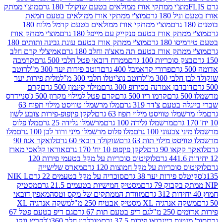
וצ'י ממתקי אורז ממולאים בטעם שוקולד 180 גרם
מוצ'י ממתק
180 גרם
מוצ'י ממתקי אורז ממולאים בטעם חמאת
מוצ'י ממתקי אורז ממולאים בטעם קרמל מלוח 180
תק אורז בטעם פנקייק עם מייפל 180 גרם
מוצ'י ממתק אורז
18 גרם
מוצ'י ממתק אורז בטעם עוגת גבינה ותותים 180
תק אורז בטעם תה מאצ'ה וחלב 180 גרם
אמיצ'לי קרם חלב
סוכריות 100 גרם
ממרח דובאי פטל חלבי 500 גרם
קרמבה
פרורי קראמבל 400 גרם
רוטב פירות יער 300 מ"ל
רוטב
 300 מ"ל
רוטב נוצ'יטלו חלבי 300 מ"ל
מלית פירות יער
דבן אמרנה בסירופ 300 גרם
מילוי קינמון 500 גרם
קרם
קרמו ריו 500 גרם
קרם פטל למילוי מקרון 500 ג'
סניידרס
טעם צ'דר 319 גרם
מלו מרשמלו טוויסט מילוי תפוח 63
לו טוויסט מילוי תפוז 63 גרם
לקקן פיןפופ-פירות צובע לשון
מרשמלו גלידה 100 גרם
מרשמלו גלידה 25 גרם
מלו פלוס
עוני 100 גרם
מלו פלוס מרשמלו מיני ורוד לבן 100 גרם
מלו
 מילוי תות 63 גרם
שוקולד דובאי 60 גרם
לואקר אגוז 90
ו 90 גרם
לקקן פיןפופ 10 יח' 170 גרם
אוראו קלאסי מארז
לוקיטוס סוכריות על מקל בטעמי פירות 120
סוכריות על מקל חמוצות 120 גרם
מארס שלישייה
פירות יער 38 גרם
סוכריה על מקל בטעמים 22 גרם
NIK L
מסטיק חמישיות בטעמים 21.5 גרם
מסטיק
מזוודת הממתקים של מקס וטסה
מאפין דובאי
יה XL מסטיק אבטיח 250 מ"ל
משקה אנרגיה XL
2 מ"ל
גם דיפ בטעם תות 67 גרם
גם דיפ בטעם פטל 67
ס ריינבואו פירות 37.5 גרם
טובלרון חלב 360ג'
לקריץ ונקו