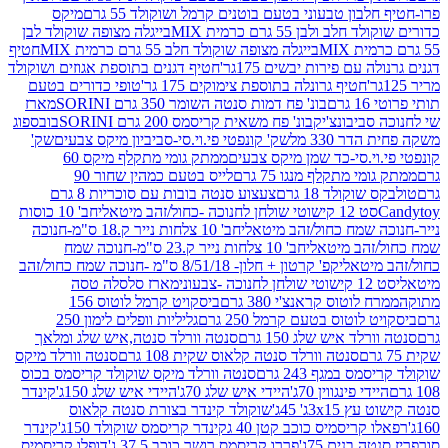
בון טבעוני בטעם בוטנים קרמל ושוקולד 55 גרם
מיקס
 ולבן 55 גרם כרמית MIX
בייגלה מצופה שוקולד לבן
בייגלה מצופה שוקולד חלב 55 גרם כרמית MIX
חטיף
עם פירות יבשים 175גר'
חטיף דגנים בתוספת אגוזים ושוקולד
חטיף גרונלה בתוספת צימוקים 175 גר'
טופי כדורים בטעם
ם
בונ' פח דמות סנטה השומר 350 גרם SORINI
מארז
ביבונצ'יק
בונ' פח משאית קריסמס 200 גרם SORINI
בובספוג
 330 מל
שק' קונפטי פי.וי.סי-סביביון מיקס צבעים
שק'
וי.סי-כד שמן מיקס צבעים
ממתק גומי מתקלף מיקס 60
י מתקלף מנגו 75 גרם
לייס בטעם כמהין שחור 90
קולד 18 גרם
צעצוע סנטה בובות עם סוכריות 8 גרם
1 קישוטי שולחן לחנוכה -כחול/זהב מיטאלי
חב' 10 כוסות
 שמח כחול/זהב מיטאלי
חב' 10 צלחות נייר ק.18 ס"מ-חנוכה
הב מיטאלי
חב' 10 צלחות נייר ק.23 ס"מ-חנוכה שמח
יטאלי
קפ' קרטון + חלון- 8/51/18 ס"מ -חנוכה שמח כחול/זהב
עוני
מארז סלסלה טסה
לוטוס קראנצ'י 380 גרם
ביסקויט קרמל לוטוס 156
לוטוס בטעם קרמל 250 גרם
גליליות וופלים לימון 250
ד איש שלג 150 גרם
סנטה וורלד סנטה,איש שלג ומלאך
סנטה וורלד סנטה קלאוס שקית 108 גרם
סנטה וורלד מיקס
 במגף 243 גרם
סנטה וורלד מיקס שוקולד קריסמס בכוס
י פינגווין 70ג'
היידי איש שלג 70ג'
היידי איש שלג 150ג'
קינדר
3xג' 45ג'
שוקולד קינדר בצורת סנטה קלאוס
קריסמיס כוכב קטן 40 ג
קינדר קריסמס שוקולד 150ג'
קינדר
בנים 75ג'
פררו קריסמס רושר כוכב 37.5 ג'
דופלו קריסמיס