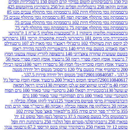
ביסקוויט לוטוס במילוי קרם לוטוס 150 גרם
גליליות וופלים
 גרם
גליליות וופלים וניל 250 גרם
היינץ מיוקטשופ 425
י מתקלף חיות 102 גרם
ממתק גומי מתקלף ענבים מנגו 85
י מתקלף אפרסק תפוז 85 גרם
ממתק גומי מתקלף ענבים 75
י מתקלף חיות 102 גרם
ממתק גומי מתקלף ענבים 75
י מתקלף אפרסק 75 גרם
ממתק גומי מתקלף ליצ'י 75
לוטיזן ביטקוין 1 ק"ג
מטבעות מולטיזן 5 ש"ח 1 ק"ג
הרשי
 מיקס 181 גרם
הרשי לבבות אקסטרה קרימי 181 גרם
הרשי
שוקולד 102 גרם
ג'ולי ראנצ'ר גומי מארז לב 107 גרם
נודלס
בטעם עוף חריף 140 גרם
אטריות להכנה מהירה ראמן
שחורה צאצ'רוני 140 גרם
צופה לקריץ שטוח צבעוני חמוץ
מץ חומץ ספריי רימון 50 גרם
עיד אומץ חומץ ספריי מטף 50
 חומץ סוכריה+גלי חמוץ 50 גרם
פררו רושר 100ג'
בוטן רביולי
ף אורז בטעם צ'לי 120 גרם
סוכ' מנטוס רול יחידה מנטה
סוכ' מנטוס רול יחידה פירות 37.5ג' -
72901
חטיפי חומוס דבאייל 200 גרם
עיד אומץ חומץ טריפל ג'ל
ברגן שוקוצ'יפס ש.לבן חמוציות 130ג'
ברגן רויאל חמאה
בונבוניירה רפאלו 240 גרם
קנדי שוגר סאוור 100 גרם תפוח
וור 100 גרם תפוח
קנדי שוגר סאוור 100 גרם
 מרסי פטיטס מיניאטור 125ג'
עיד לקקן אסלה טבילה +
לקקן פח אשפה טבילה +אבקה 40 גרם
ד"ר פפר קרם תות
 פפר קרם סודה 355 מ"ל
סאוור פאצ' פטל שקית 102
יל בטעם פאנטה 37.5 גרם
וופל ג'נסן-וופל טוסט 12 יח'
בקרסלנד-סטרופ וופל הולנדי 250 גרם
תחנת רוח וופל
קינדר שוקו בונס קריספי 67.2 גרם
גומי ענקי