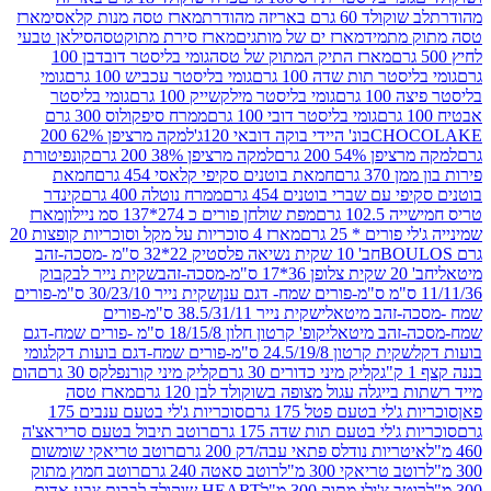
ד 60 גרם באריזה מהודרת
מארז טסה מנות קלאסי
מארז
מתמיד
מארז ים של מותגים
מארז סירת מתוקטסה
סילאן טבעי
מארז התיק המתוק של טסה
גומי בליסטר דובדבן 100
טר תות שדה 100 גרם
גומי בליסטר עכביש 100 גרם
גומי
 גרם
גומי בליסטר מילקשייק 100 גרם
גומי בליסטר
גומי בליסטר דובי 100 גרם
ממרח סיפקולוס 300 גרם
CHO
בונ' היידי בוקה דובאי 120ג'
למקה מרציפן 62% 200
54% 200 גרם
למקה מרציפן 38% 200 גרם
קונפיטורת
3 גרם
חמאת בוטנים סקיפי קלאסי 454 גרם
חמאת
עם שברי בוטנים 454 גרם
ממרח נוטלה 400 גרם
קינדר
10 גרם
מפת שולחן פורים כ 274*137 סמ ניילון
מארז
רים * 25 גרם
מארז 4 סוכריות על מקל וסוכריות קופצות 20
חב' 10 שקית נשיאה פלסטיק 22*32 ס"מ -מסכה-זהב
כה-זהב
שקית נייר לבקבוק
שקית נייר 30/23/10 ס"מ-פורים
-זהב מיטאלי
שקית נייר 38.5/31/11 ס"מ-פורים
זהב מיטאלי
קופ' קרטון חלון 18/15/8 ס"מ -פורים שמח-דגם
קית קרטון 24.5/19/8 ס"מ-פורים שמח-דגם בועות דקל
גומי
קליק מיני כדורים 30 גרם
קליק מיני קורנפלקס 30 גרם
הום
ייגלה עגול מצופה בשוקולד לבן 120 גרם
מארז טסה
'לי בטעם פטל 175 גרם
סוכריות ג'לי בטעם ענבים 175
ג'לי בטעם תות שדה 175 גרם
רוטב תיבול בטעם סריראצ'ה
ריות נודלס פתאי עבה/דק 200 גרם
רוטב טריאקי שומשום
ב טריאקי 300 מ"ל
רוטב סאטה 240 גרם
רוטב חמוץ מתוק
ב צ'ילי מתוק 300 מ"ל
HEART שוקולד לבבות צבע אדום