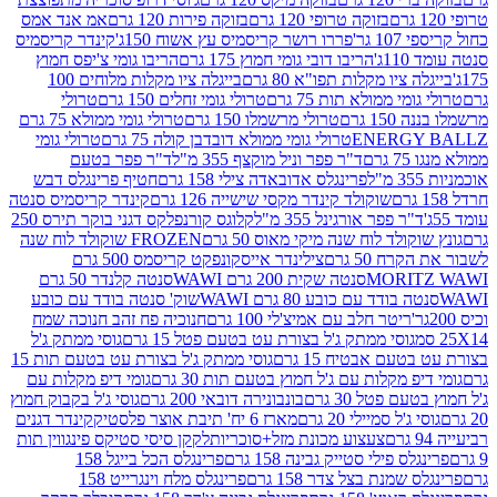
בזוקה טרופי 120 גרם
בזוקה פירות 120 גרם
אמ אנד אמס
גר'
פררו רושר קריסמיס עץ אשוח 150ג'
קינדר קריסמיס
'
הריבו דובי גומי חמוץ 175 גרם
הריבו גומי צ'יפס חמוץ
ציו מקלות תפו"א 80 גרם
בייגלה ציו מקלות מלוחים 100
י ממולא תות 75 גרם
טרולי גומי זחלים 150 גרם
טרולי
 גרם
טרולי מרשמלו 150 גרם
טרולי גומי ממולא 75 גרם
ENERG
טרולי גומי ממולא דובדבן קולה 75 גרם
טרולי גומי
ם
ד"ר פפר וניל מוקצף 355 מ"ל
ד"ר פפר בטעם
פרינגלס אדובאדה צילי 158 גרם
חטיף פרינגלס דבש
שוקולד קינדר מקסי שישייה 126 גרם
קינדר קריסמיס סנטה
ר פפר אורגינל 355 מ"ל
קלוגס קורנפלקס דגני בוקר תירס 250
ולד לוח שנה מיקי מאוס 50 גרם
FROZEN שוקולד לוח שנה
 50 גרם
צילינדר אייסקונפקט קריסמס 500 גרם
MORI
סנטה שקית 200 גרם WAWI
סנטה קלנדר 50 גרם
בודד עם כובע 80 גרם WAWI
שוק' סנטה בודד עם כובע
ריטר חלב עם אמיצ'לי 100 גרם
חנוכיה פח זהב חנוכה שמח
גוסי ממתק ג'ל בצורת עט בטעם פטל 15 גרם
גוסי ממתק ג'ל
ם אבטיח 15 גרם
גוסי ממתק ג'ל בצורת עט בטעם תות 15
 מקלות עם ג'ל חמוץ בטעם תות 30 גרם
גומי דיפ מקלות עם
 פטל 30 גרם
בונבונירה דובאי 200 גרם
גוסי ג'ל בקבוק חמוץ
'ל סמיילי 20 גרם
מארז 6 יח' תיבת אוצר פלסטיק
קינדר דגנים
צעצוע מכונת מזל+סוכריות
לקקן סיסי סטיקס פינגווין תות
 פילי סטייק גבינה 158 גרם
פרינגלס הכל בייגל 158
שמנת בצל צדר 158 גרם
פרינגלס מלח וינגרייט 158