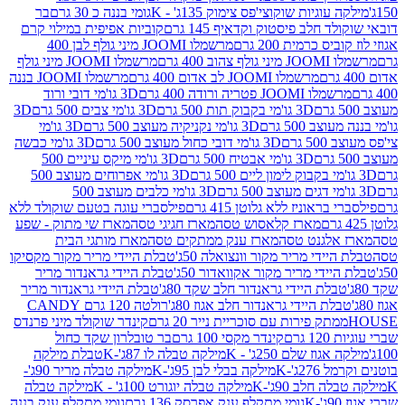
וגיות שוקוצי'פס צימוק 135ג' - K
גומי בננה כ 30 גרם
בר
 חלב פיסטוק וקדאיף 145 גרם
קוביות אפיפית במילוי קרם
 כרמית 200 גרם
מרשמלו JOOMI מיני גולף לבן 400
400 גרם
מרשמלו JOOMI מיני גולף
מרשמלו JOOMI לב אדום 400 גרם
מרשמלו JOOMI בננה
JOOM פטריה ורודה 400 גרם
3D גו'מי דובי ורוד
3D גו'מי בקבוק תות 500 גרם
3D גו'מי צבים 500 גרם
3D
 500 גרם
3D גו'מי נקניקיה מעוצב 500 גרם
3D גו'מי
גרם
3D גו'מי דובי כחול מעוצב 500 גרם
3D גו'מי כבשה
3D גו'מי אבטיח 500 גרם
3D גו'מי מיקס עיניים 500
3D גו'מי אפרוחים מעוצב 500
3D גו'מי כלבים מעוצב 500
ראוניז ללא גלוטן 415 גרם
פילסברי עוגה בטעם שוקולד ללא
מארז קלאסוש טסה
מארז חגיגי טסה
מארז שי מתוק - שפע
אלגנט טסה
מארז ענק ממתקים טסה
מארז מותגי הבית
ידי מריר מקור וונצואלה 50ג'
טבלת היידי מריר מקור מקסיקו
ידי מריר מקור אקוואדור 50ג'
טבלת היידי גראנדור מריר
לת היידי גראנדור חלב שקד 80ג'
טבלת היידי גראנדור מריר
ת היידי גראנדור חלב אגוז 80ג'
רולטה 120 גרם CANDY
תק פירות עם סוכריית נייר 20 גרם
קינדר שוקולד מיני פרנדס
רם
קינדר מקסי 100 גרם
בר טובלרון שקד כחול
וז שלם 250ג' - K
מילקה טבלה לו 87ג'-K
טבלת מילקה
2ג'-K
מילקה בבלי לבן 95ג'-K
מילקה טבלה מריר 90ג'-
חלב 90ג'-K
מילקה טבלה יוגורט 100ג' - K
מילקה טבלה
גומי מתקלף ענק אפרסק 136 גרם
גומי מתקלף ענק בננה