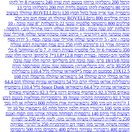
לקקן ברווזון בטעם תות שדה 240 גרם
מארז 8 יח' לקקן
מארז לקקן בטעם גלידת תות 200 גרם
לקקן ברבי 13
 אייק פטל כחול חמוץ 120 גרם
ROVELLI שוקולד בעיצוב
80 גרם
ROVELLI שוקולד חג שמח חום זהב חלב
שופר פלסטיק טבעי 22 ס"מ
צלחת "8 שנה טובה - 10
מרכז שולחן רימון אקרילי זהב+ הדפסה -
ר זהב דקורטיבי + כיתוב שנה טובה
קישוטי שולחן אקרילי שנה
יח'
קישוטי שולחן אקרילי שנה טובה -כסף - 5 יח'
דג כסף
 ס"מ
דבש לחיץ 250 גרם עמק חפר
עוגת דבש עוגל'ה
טיק בצורת רימון ק. 7 ס"מ-שקוף
חב' 6 כלי
 -בצורת תפוח 12.8*13.8*7 ס"מ
קופ' קרטון חלון שנה
קפ' קרטון חלון שנה טובה
אגרת+ מעטפה שנה טובה שופר/ספר תורה
מגנט חג שמח 5*9
אוראו שוקולד גליל 110.4 גרם
גלילות
קרם שוקולד 54 גרם
אוראו שוקולה מרשמלו תות 168
ראו במילוי קרם וניל 54 גרם
אוראו עוגיות שוקולד חום 64.4
ת וניל 64.4 גרם
אוראו Space Dunk גליל 110.4 גרם
חטיף
גרם
חטיף טאקיס דרגון צ'ילי 92.3 גרם
חטיף טאקיס
ממתק בקבוקי שעווה 39 גרם
סוכריות ממולאות בטעם דבש
יני 200 גרם
איטריות אורז מקלות 600 גרם
לוק או לוק גומי
טודיי חטיף חלבון קרמל מלוח 65 גרם
מארז של 10 יח'
ס 140 גרם
פחית תפוחחה משקה אורגני מוגז תפוח ואננס
ת לימוננדה משקה אורגני מוגז- לימון וליים 250 מ"ל
פחית
אורגני מוגז תפוזי דם ודומדמניות 250 מ"ל
גרגרי טפיוקה
גרגרי טפיוקה גדולים 400 גרם
מיסו כהה 500 גרם
מיסו