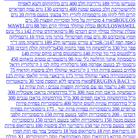
 גר'
ריבת חלב 400 גרם מיה
קוקוס דשא לאפייה
ת חלב בטעם שמנת 400 גרם
דבש 130 גרם עמק חפר
אייס
16 גרם
ממתק לקריץ רול צבעוני בטעם פירות 20 גרם
מארז 4 סוכריות על מקל וסוכריות קופצות 20 גרם
WAWEL
BOULO
במילוי קרם דובדבן 86 גרם
ווארהדס שקית 142 ג גלי בינס
בש 30 גרם עמק חפר
טרולי בורגר מיני בודד 10 גרם
מילקה
K
בד"צ טורינו טנטיישן חלב 189 גר'
משקה מוגז ד"ר
משקה דר פפר בקבוק 450מ"ל
קוקה קולה דובדבן 330
 גוד שקית 140 גרם
מנטוס פרוט מיקס שקית 140
ר הרולטה ג'לי ענק 90 גרם
שמרים נמסים בואקום 450
בטעם אפרסק 500 גרם
לקריץ בלוק לבן 1 ק"ג
לקריץ וידאל
ירות הדר 1 ק"ג
דובאי שוקולד חלב פיסטוק וקדאיף 75
ה באצ'י שוקולד מריר 175 גר'
באצ'י מריר קלאסי שקית 125
מארז מרציפן ללא תוספת סוכר 30 גרם
אטריות
צמר גפן עם סוכריות קופצות ענבים / תות שקית 12
 תות בננה 300 מ"ל בודד
משקה בראבו אשכולית 300
ה בראבו תפוזים 300 מ"ל בודד
משקה בראבו ענבים 300
רח עוגיות לוטוס קרמל 400 גרם
סוכריות בפחית פירות
סוכריות בפחית פרות יער - 175 גרם
סוכריות בפחית
סוכריות קלפני בטעם פירות 150 גרם
סוכריות קלפני
גרם
סוכריות קלפני בטעם דובדבן 150 גרם
סוכריות
רות יער 150 גרם
ריטר חלב פיסטוק 100 גרם
רואופ פירות
תות 18 גרם
רואופ פטל 18 גרם
סוכ' צמר גפן תות חמוץ
1ג'
מארז טסה מאוהב
מארז טסה ריגושים
ריסז XL טבלת