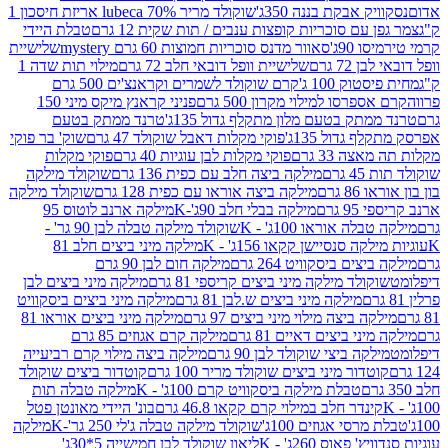
 אבקת בננה 350ג'
שוקולד מריר 70% lubeca אריזת חיסכון 1
עם סוכריות קופצות ענבים / תות שקית 12 גרם
טבלת היידי
90ג'
סאוור מדנס סוכריות חמוצות 60 גרם mystery
שלישיית
7 גרם
שלישיית וופל דובאי חלב 72 גרם
מילוי תות שדה 1
ק 100 ג'
קרם שוקולד לשמרים וקראנצ'ים 500 גרם
רסו למילוי מקרון 500 גרם
פניני קראנץ מיקס מיני 150
תק בטעם מלון מתקלף גדול 135ג'
טרנד ממתק בטעם
גדול 135ג'
פוקי מקלות דאבל שוקולד 47 גרם
שוק' בר פוקי
 33 גרם
פוקי מקלות לבן עוגיות 40 גרם
פוקי מקלות
רם
מילקה ביצה חלב עם כפית 136 גרם
שוקולד מילקה
 גרם
מילקה ביצה אוראו עם כפית 128 גרם
שוקולד מילקה
גרם
מילקה בבלי חלב 90ג'-K
מילקה ארנב לוטוס 95
ה אוראו 100ג' - K
שוקולד מילקה טבלה לבן 90 גר' -
ה סנסיישן קקאו 156ג' - K
מילקה מיני ביצים חלב 81
ים ביסקוויט 264 גרם
מילקה חום לבן 90 גרם
ולד מילקה מיני ביצים קריספי 81 גרם
מילקה מיני ביצים לבן
מילקה מיני ביצים ש.לבן 81 גרם
מילקה מיני ביצים ביסקוויט
 ביצה מילוי מיני ביצים 97 גרם
מילקה מיני ביצים אוראו 81
י ביצים דאיים 81 גרם
מילקה קרם אגוזים 85 גרם
קה ביצי שוקולד לבן 90 גרם
מילקה ביצה מילוי קרם רביעייה
דור מיני ביצים שוקולד מריר 100 גרם
קוטדור ביצים שוקולד
טבלת מילקה ביסקוויט קרם 100ג' - K
מילקה טבלה תות
נדר חלב במילוי קרם קקאו 46.8 גרם
בונ' היידי מאונטן פטל
סי אגוזים 100ג'
שוקולד מילקה טבלה ג'לי 250 גר'-K
מילקה
פאוס 260ג' - K
ליאון שוקולד לבן חמישייה 5*30ג'