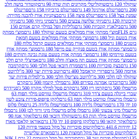
שוקוליטלי מקרונים תות שדה 90 גרם
קוטדור בושה חלב
גלס אורגינל 149 גרם
פרינגלס ברביקיו 158 גרם
פרינגלס
פרינגלס פיצה 158 גרם
בצקניות אורז להכנה מהירה-
ניוקי שלושה צבעים 500 גרם
מיני ניוקי 500 גרם
ניוקי
ג'יו קונכיות 500 גרם
גליליות וופל במילוי קרם אגוזים 150
וצ'י ממתקי אורז ממולאים בטעם שוקולד 180 גרם
מוצ'י ממתק
180 גרם
מוצ'י ממתקי אורז ממולאים בטעם חמאת
מוצ'י ממתקי אורז ממולאים בטעם קרמל מלוח 180
תק אורז בטעם פנקייק עם מייפל 180 גרם
מוצ'י ממתק אורז
18 גרם
מוצ'י ממתק אורז בטעם עוגת גבינה ותותים 180
תק אורז בטעם תה מאצ'ה וחלב 180 גרם
אמיצ'לי קרם חלב
סוכריות 100 גרם
ממרח דובאי פטל חלבי 500 גרם
קרמבה
פרורי קראמבל 400 גרם
רוטב פירות יער 300 מ"ל
רוטב
 300 מ"ל
רוטב נוצ'יטלו חלבי 300 מ"ל
מלית פירות יער
דבן אמרנה בסירופ 300 גרם
מילוי קינמון 500 גרם
קרם
קרמו ריו 500 גרם
קרם פטל למילוי מקרון 500 ג'
סניידרס
טעם צ'דר 319 גרם
מלו מרשמלו טוויסט מילוי תפוח 63
לו טוויסט מילוי תפוז 63 גרם
לקקן פיןפופ-פירות צובע לשון
מרשמלו גלידה 100 גרם
מרשמלו גלידה 25 גרם
מלו פלוס
עוני 100 גרם
מלו פלוס מרשמלו מיני ורוד לבן 100 גרם
מלו
 מילוי תות 63 גרם
שוקולד דובאי 60 גרם
לואקר אגוז 90
ו 90 גרם
לקקן פיןפופ 10 יח' 170 גרם
אוראו קלאסי מארז
לוקיטוס סוכריות על מקל בטעמי פירות 120
סוכריות על מקל חמוצות 120 גרם
מארס שלישייה
פירות יער 38 גרם
סוכריה על מקל בטעמים 22 גרם
NIK L