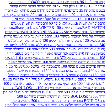
פסטה ברילה חלבון פנה 400ג'
צ'ופה צופס חמוץ
דפדפי קוקוס צ'יפס קוקוס
2 גרם
דפדפי קוקוס צ'יפס קוקוס בטעם קקאו 25 גרם
ווי
 מנגו 20ג'
ווי סמארט קראנצי אננס 20ג'
ווי סמארט קראנצי
SKILLS DUO סוכריות על מקל בטעמי תפוח ותות 120
P ללא סוכר 60 גרם
סוכריות קשות 60 גרם
BAD
סוכריות קשות WINTER 150 גרם Share pack
סוכריות
סאוור מדנס
קל חמוצות בשקית 100 גרם
סוכריות על מקל בטעמי פירות
סוכריות קולה ולימון 120 גרם
דגני בוקר סיני מיניס
 אולטרה פאנטזי משקה אנרגיה ללא סוכר 500 מ"ל
מונסטר
ה ויולט משקה אנרגיה 500 מ"ל
קוואקר 500 גרם
חלב מרוכז
3 גרם
סנאפי חטיפי אפונה ירוקה פריכים בטעם חריף
 מרוכז וממותק 370 גרם
דוריטוס מקסיקן טאקו 110ג'
סנאפי
ירוקה פריכים בטעם טבעי 108 גרם
סנאפי חטיפי אפונה
בטעם גבינה 108 גרם
ממבה ביץ' בייטס 160ג'
ממבה מג'יק
ממרח מרשמלו בטעם וניל 150 גרם
ממרח מרשמלו בטעם
מילקה נוסיני 31.5 גרם
מילקה וופליני 31 גרם
חטיף סטייל
בטעם עוף פיקנטי 100 גרם
חטיף סטייל קוריאה אורז בטעם
100 גרם
חטיף סטייל קוריאה אורז בטעם קארבונרה 100
יל קוריאה אורז בטעם פיקנטי 100 גרם
BOULOS סוכריות
אדום לבן 500 גרם
BOULOS סוכריות דחוסות לבבות לבן
BOULOS סוכריות דחוסות לבבות כחול לבן 500
 צבעונים 500 גרם
אל סאבור
וח רוטב סלסה 175 גרם
אל סאבור נאצ'ו בטעם צ'ילי חריף