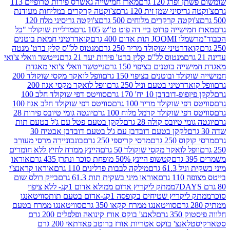
פרג 120 גרם
מארז חמישייה גאשרס פירות טרופיים 113
יסיני שמן זית 120 גרם
צ'וקטה קרקרים במליחות מעודנת
קטה קרקרים מלוחים 500 גרם
צ'וקטה גריסיני מלח 120
שייה פרוט ביי דה פוט ט"ש 105 גרם
מדליית שוקולד "כל
 תות אדום 400 גרם
קואדרטיני חמאת בוטנים
דרטיני שוקולד מריר 250 גרם
מנטוס לל"ס קלין ברט' מנטה
מנטוס לל"ס קלין ברט' פירות יער 21 גרם
נייטשר וואלי צ'ואי
 בוטנים בציפוי 150 גרם
נייטשר וואלי צ'ואי מאגדת
ד ובוטנים בציפוי 150 גרם
וופל לואקר מקסי שוקולד 200
רטיני בטעם וניל 250 גרם
וופל לואקר מקסי אגוז 200
דובדבן 10 יח' 170 גרם
סוויטס דפי שוקולד חלב 100
י שוקולד מריר 100 גרם
סוויטס דפי שוקולד חלב אגוז 100
פי שוקולד קרמל מלוח 100 גרם
יוגטה גומי טיובס פירות 28
י טיובס קולה 28 גרם
לקקן בטעם פטל עם ג'ל בטעם תות
לקקן בטעם דובדבן עם ג'ל בטעם דובדבן אבטיח 30
250 גרם
מרסי קריספי 250 גרם
בונבוניירה מרסי מעורב
ל לואקר מקסי שוקולד 50 גרם
היינץ ממרח לחיץ ללא חומרים
קטשופ היינץ 50% מופחת סוכר ונתרן 435 גרם
אוראו
61.3 גרם
מילקה לבבות פרלינים 110 גרם
אוראו קראנצ'י
גרם
אוראו מיני בשקית תות 61.3 גרם
בייק רולס שום
ממתק ליקריץ אדום ממולא אדום 1קג- ללא ציפוי
יץ שטיחים בקופסה 1קג-אדום בטעם תות
סוויטאנגו
סוויטאנגו ממרח קקאו 350 גרם
סוויטאנגו ממרח בטעם
 גרם
לאנצ' בוקס אורז קינואה ופלפלים 200 גרם
לאנצ' בוקס אטריות אורז ברוטב פאדתאי 200 גרם