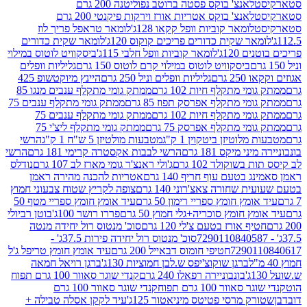
לאנצ' בוקס פסטה ברוטב נפוליטנה 200 גרם
לאנצ' בוקס אטריות אורז וירקות פיקנטי 200 גרם
לומאר קוביות וופל קקאו 128ג'
לומאר טראפל פריך לוז
ר שקית כדורים פריכים קוקוס 120ג'
לומאר שקית כדורים
120ג'
לומאר קוביות וופל חלבי 115ג'
ביסקוויט לוטוס במילוי
ביסקוויט לוטוס במילוי קרם לוטוס 150 גרם
גליליות וופלים
 גרם
גליליות וופלים וניל 250 גרם
היינץ מיוקטשופ 425
י מתקלף חיות 102 גרם
ממתק גומי מתקלף ענבים מנגו 85
י מתקלף אפרסק תפוז 85 גרם
ממתק גומי מתקלף ענבים 75
י מתקלף חיות 102 גרם
ממתק גומי מתקלף ענבים 75
י מתקלף אפרסק 75 גרם
ממתק גומי מתקלף ליצ'י 75
לוטיזן ביטקוין 1 ק"ג
מטבעות מולטיזן 5 ש"ח 1 ק"ג
הרשי
 מיקס 181 גרם
הרשי לבבות אקסטרה קרימי 181 גרם
הרשי
שוקולד 102 גרם
ג'ולי ראנצ'ר גומי מארז לב 107 גרם
נודלס
בטעם עוף חריף 140 גרם
אטריות להכנה מהירה ראמן
שחורה צאצ'רוני 140 גרם
צופה לקריץ שטוח צבעוני חמוץ
מץ חומץ ספריי רימון 50 גרם
עיד אומץ חומץ ספריי מטף 50
 חומץ סוכריה+גלי חמוץ 50 גרם
פררו רושר 100ג'
בוטן רביולי
ף אורז בטעם צ'לי 120 גרם
סוכ' מנטוס רול יחידה מנטה
סוכ' מנטוס רול יחידה פירות 37.5ג' -
72901
חטיפי חומוס דבאייל 200 גרם
עיד אומץ חומץ טריפל ג'ל
ברגן שוקוצ'יפס ש.לבן חמוציות 130ג'
ברגן רויאל חמאה
בונבוניירה רפאלו 240 גרם
קנדי שוגר סאוור 100 גרם תפוח
וור 100 גרם תפוח
קנדי שוגר סאוור 100 גרם
 מרסי פטיטס מיניאטור 125ג'
עיד לקקן אסלה טבילה +