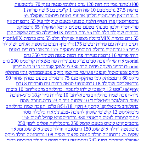
 מח תות 120 גרם נוזל
גומי סנטה ענקי 170ג'
מטבעות
מטבע 10 שח חלבי 1 ק"ג
מטבע 5 שח פרווה 1
פרוטאין פרו-חטיף חלבון טבעוני בטעם פיסטוק שוקולד 55
פרו-חטיף חלבון טבעוני בטעם שוקולד וניל 55 גרם
פרוטאין
בון טבעוני בטעם בוטנים קרמל ושוקולד 55 גרם
מיקס
 ולבן 55 גרם כרמית MIX
בייגלה מצופה שוקולד לבן
בייגלה מצופה שוקולד חלב 55 גרם כרמית MIX
חטיף
עם פירות יבשים 175גר'
חטיף דגנים בתוספת אגוזים ושוקולד
חטיף גרונלה בתוספת צימוקים 175 גר'
טופי כדורים בטעם
ם
בונבוניירה פח דמות סנטה השומר 350 גרם
שי לחנוכה סביבונצ'יק
בונבוניירה פח משאית קריסמס 200 גרם
ג משקה פחית הדר 330 מ"ל
שק' קונפטי פי.וי.סי-סביביון
ם
שק' קונפטי פי.וי.סי-כד שמן מיקס צבעים
ממתק גומי מתקלף
ממתק גומי מתקלף מנגו 75 גרם
לייס בטעם כמהין שחור 90
קולד 18 גרם
צעצוע סנטה בובות עם סוכריות 8 גרם
1 קישוטי שולחן לחנוכה -כחול/זהב מיטאלי
חב' 10 כוסות
 שמח כחול/זהב מיטאלי
חב' 10 צלחות נייר ק.18 ס"מ-חנוכה
הב מיטאלי
חב' 10 צלחות נייר ק.23 ס"מ-חנוכה שמח
יטאלי
קפ' קרטון + חלון- 8/51/18 ס"מ -חנוכה שמח כחול/זהב
עוני
מארז סלסלה טסה
לוטוס קראנצ'י 380 גרם
ביסקויט קרמל לוטוס 156
לוטוס בטעם קרמל 250 גרם
גליליות וופלים לימון 250
ד איש שלג 150 גרם
סנטה וורלד סנטה,איש שלג ומלאך
סנטה וורלד סנטה קלאוס שקית 108 גרם
סנטה וורלד מיקס
 במגף 243 גרם
סנטה וורלד מיקס שוקולד קריסמס בכוס