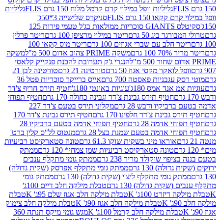
גליליות וופל במילוי קרם קרמל מלוח 150 גרם FLIS
גליליות
קקאו 150 גרם FLIS
סניקרס שלישייה 3*50ג'
סקיטלס GIANTS סוכריות ממולאות בג'ל טעמי פירות 125
ורגר ביג 50 גרם
ריטר במילוי מרציפן 100 גרם
ריטר פרלין
ר חלב עם שברי אגוזים 100 גרם
ריטר מוס קקאו 100
 100 גרם
משקה PRIME צהוב אדום 500 מ"ל
משקה
הנגרי ג'ק תערובת להכנת פנקייק קלאסי
ל לואקר מקסי אגוז 50 גרם
טורטינה 21 גרם
טורטינה לבן 21
 עגבניות פאסטה 700 גרם
אייס ברייקר סוכריות פטל 36
מ אנד אמס 180ג'
עוגיות באונטי 180ג'
חטיף תירס חריף צ'דר
חטיף תירס גבינת צ'דר וגבינה כחולה 170 גרם
חטיף תפוחי
ביקיו ודבש 28 גרם
מקלוני תירס בטעם צ'דר 227
 גבינת צ'דר חלפינו 170 גרם
חטיף תירס גבינת צ'דר 170
חי אדמה 28 גרם
חטיף תפוחי אדמה בטעם ברביקיו 28
וחי אדמה בטעם שמנת בצל 28 גרם
מנטוס לל"ס קלין ברט'
אוראו מיני בשקית שוקו 61.3 גרם
טונה סטארקיסט רביעיות
טונה סטארקיסט רביעיות שמן צמחי* 120 גרם
ממתק
יפוי שוקולד מריר 238 גרם
ממתק גומי מתקלף ענבים
דולה) 130 גרם
ממתק גומי מתקלף אפרסק (שקית גדולה)
ק גומי מתקלף ליצ'י (שקית גדולה) 130 גרם
ממתק גומי
(שקית גדולה) 130 גרם
טבלת מילקה חלב דיים 100ג'
דיזרט 100ג' K
טבלת מילקה חלב אגוז שלם 95ג' K
טבלת
K
טבלת מילקה חלב אגוז 90ג' K
טבלת מילקה חלב צימוק
טבלת מילקה חלב קרמל 100ג' K
מגש גומי מיקס תנתה 360