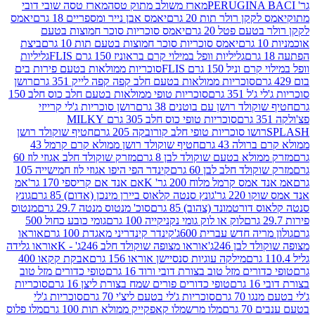
מארז משולב מתוק טסה
מארז טסה שובי דובי
קן רולר תות 20 גרם
יאמס אבן נייר ומספריים 18 גרם
יאמס
עם פטל 20 גרם
יאמס סוכריות סוכר חמוצות בטעם
יאמס סוכריות סוכר חמוצות בטעם תות 10 גרם
ביצת
גליליות וופל במילוי קרם בראוניז 150 גרם FLIS
גליליות
יל 150 גרם FLIS
סוכריות ממולאות בטעם פירות בים
סוכריות ממולאות בטעם חלב קפה קפה לייק 351 גרם
רושן
351 גרם
סוכריות טופי ממולאות בטעם חלב כוס חלב 150
ולד רושן עם בוטנים 38 גרם
רושן סוכריות ג'לי קרייזי
סוכריות טופי כוס חלב 305 גרם MILKY
ושו סוכריות טופי חלב קורובקה 205 גרם
חטיף שוקולד רושן
לה 43 גרם
חטיף שוקולד רושן ממולא קרם קרמל 43
ולא בטעם שוקולד לבן 8 גרם
מזרק שוקולד חלב אגוזי לוז 60
לד חלב לבן 60 גרם
קינדר הפי היפו אגוזי לוז חמישייה 105
ס קרמל מלוח 200 גר' K
אם אנד אם קריספי 170 גר'
אמ
2 גר'
גונץ סנטה קלאוס ביירן מינכן (אדום) 85 גרם
גונץ
ורטמונד (צהוב) 85 גרם
סוכ' מנטוס מנטה 29.7 גרם
מנטוס
לוק או לוק גומי נקניקייה 100 גרם
גומי כובע כחול 500
יה חדש עברית 600ג'
קינדר קינדריני מאגדת 100 גרם
אוראו
לבן 246ג'
אוראו מצופה שוקולד חלב 246ג' - K
אוראו גלידה
מילקה עוגיות סנסיישן אוראו 156 גרם
אבקת קקאו 400
רים מזל טוב בצורת דובי ורוד 16 גרם
טופי כדורים מזל טוב
ם
טופי כדורים פורים שמח בצורת ליצן 16 גרם
סוכריות
70 גרם
סוכריות ג'לי בטעם ליצ'י 70 גרם
סוכריות ג'לי
גרם
מלו מרשמלו קאפקייק ממולא תות 100 גרם
מלו פלוס