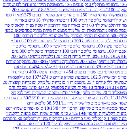
י מתקלף ענק ענבים 136 גרם
טבלת היידי גראנדור לבן שקדים
סניקרס ח.בוטנים חמישייה קרימי 182.5ג'
ריץ קרקר 200
סי מריר 250 גרם
הריבו זהב מקסי דובונים 375ג'
מארז ספר
ומי בליסטר תירס 100 גרם
פרח שוקולד 18 גרם באריזה
ד 60 גרם באריזה מהודרת
מארז טסה מנות קלאסי
מארז
מתמיד
מארז ים של מותגים
מארז סירת מתוקטסה
סילאן טבעי
מארז התיק המתוק של טסה
גומי בליסטר דובדבן 100
טר תות שדה 100 גרם
גומי בליסטר עכביש 100 גרם
גומי
 גרם
גומי בליסטר מילקשייק 100 גרם
גומי בליסטר
גומי בליסטר דובי 100 גרם
ממרח סיפקולוס 300 גרם
CHO
בונ' היידי בוקה דובאי 120ג'
למקה מרציפן 62% 200
54% 200 גרם
למקה מרציפן 38% 200 גרם
קונפיטורת
3 גרם
חמאת בוטנים סקיפי קלאסי 454 גרם
חמאת
עם שברי בוטנים 454 גרם
ממרח נוטלה 400 גרם
קינדר
10 גרם
מפת שולחן פורים כ 274*137 סמ ניילון
מארז
רים * 25 גרם
מארז 4 סוכריות על מקל וסוכריות קופצות 20
חב' 10 שקית נשיאה פלסטיק 22*32 ס"מ -מסכה-זהב
כה-זהב
שקית נייר לבקבוק
שקית נייר 30/23/10 ס"מ-פורים
-זהב מיטאלי
שקית נייר 38.5/31/11 ס"מ-פורים
זהב מיטאלי
קופ' קרטון חלון 18/15/8 ס"מ -פורים שמח-דגם
קית קרטון 24.5/19/8 ס"מ-פורים שמח-דגם בועות דקל
גומי
קליק מיני כדורים 30 גרם
קליק מיני קורנפלקס 30 גרם
הום
ייגלה עגול מצופה בשוקולד לבן 120 גרם
מארז טסה
'לי בטעם פטל 175 גרם
סוכריות ג'לי בטעם ענבים 175