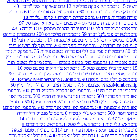
 17 גרם
ערכה להכנת ממתק DIY גומי על
ממתק אבקה מדליקה 12 גרם
הנשיקות שלי "דובי" 40
 סוכריות כוכב 60 גרם
תיק יצירה סוכריות לב 60 גרם
תיק
פרח 60 גרם
סוכריות קופצות + לקקן - גלידה 10
פצות בום מיקס 4 טעמים 4 גרם
אוראו אפרסק 97
ולד חלב 97 גרם
ערכה להכנת ממתק DIY גלידה 43.5
בי ג'ינג'רברד 59 גרם
ממרח מלטיזרס 200 גרם
ממרח טוויקס
בל 15 ס"מ בטעם אוכמניות 17 גרם
מסטיק חבל 15
בן 17 גרם
ממרח סניקרס 200 גרם
שוקולד רושן אורירי
מקלות גומי עם ג'לי וסוכריות בטעם פירות 36 גרם
מקלות גומי
ריות בטעם פטל ואוכמניות 36 גרם
מקלות גומי עם ג'לי חמוץ
רם
גומי בולז בטעם ענבים 15 גרם
גומי בולז בטעם תות
בולז בטעם פטל 15 גרם
קראנצ'י רואופ בטעם פטל 10
רואופ בטעם פירות 10 גרם
מנטוס קלין ברט פירות יער 90
ין ברט' מנטה 90 גרם
SC Join
SC Renew Membership
M
ממתק אצבעוני 7.5 גרם
גומי המבורגר גדול+ ג'ל חמוץ 50
גר מיני 10 גרם
גומי ואוו בקבוק מסטיק חמוץ 500 גרם
גומי
גר 500 גרם
גומי ואוו נחש פירות חמוץ 500 גרם
גומי ואוו
מוץ 500 גרם
גומי ואוו כריש אבטיח חמוץ 500 גרם
גומי
ות 500 גרם
גומי ואוו נחש אנקונדה 500 גרם
גומי ואוו כובע
רם
ראש ג'לי אבטיח 8 גרם
סוכ' מנטוס רול יחידה
אורביט גומי לעיסה ללא סוכר בטעם תפוח 14
תות 8 גרם
ראש ג'לי פטל 8 גרם
ראש ג'לי דובדבן 8
עם חמאה קופסת פח ורדים 114 גרם
עוגיות טעם חמאה
 114 גרם
רול וופל מאסטר 400 גרם
וופל מאסטר גריף