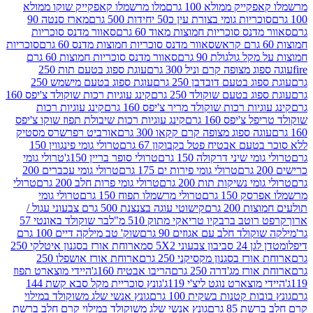
יק ממולא 100 גרם
מלו מרשמלו קאפקייק שוקו ממולא
יות גומי בצורת עין כ50 יחידות 500 גרם
מארז סנטה 90
נס סוכריות חמוצות מאוד 60 גרם
סאוור מדנס סוכריות
סאוור מדנס סוכריות חמוצות מדנס 60 גרם
סוכריות
 גולגולת 90 גרם
סאוור מדנס סוכריות חמוצות 60 גרם
 מצופה קרם וניל 300 גרם
עוגת ספוג בטעם תות 250
 בטעם דובדבן 250 גרם
עוגת ספוג בטעם מישמש 250
ג בטעם שוקולד 250 גרם
קינג עוגיות רכות שוקולד צ'יפס 160
יות רכות שוקולד מריר צ'יפס 160 גרם
קינג עוגיות רכות
'יפס 160 גרם
קינג עוגיות רכות שיבולת תפוז שוקו צ'יפס
ה ספוג מצופה קרם קקאו 300 גרם
אורביט רפרשרס מסטיק
עם אבטיח פטל בקבוקון 67 גרם
טרולי גומי פינגווין 150
י שיני דרקולה 150 גרם
טרולי סופר בריין 150ג'
טרולי גומי
טרולי גומי פירות ים 175 גרם
טרולי גומי עכברים 200
י נשיקות תות 200 גרם
טרולי גומי פרות חלב 200 גרם
טרולי
150 גרם
טרולי מרשמלו תפוח 150 גרם
טרולי גומי
200 גרם
קישוטי עוגה בצנצנת 500 גרם צבעוני עגול /
טב ברבקיו טריאקי מתוק 510 מ"ל
בר שוקולד באונטי 57
ולד חלב עם אגוזים 90 גרם
שוק' טב מילקה דיים 100 גרם
יבון צבעוני 5X2 סמ
ארוחת אורז בסגנון איטלקי 250
ז בסגנון מקסיקני 250 גרם
ארוחת אורז אושפלו 250
ז מג'דרה 250 גרם
הריבו אבטיח 160ג'
היידי מוצארט תפוז
וצארט נוגט ליצ'י 119ג'
גונץ סוכריית מקל סבא קשת 144
ת קטנות בשקית 100 גרם
גונץ אנשי שלג משוקולד במילוי
85 גרם
גונץ אנשי שלג משוקולד במילוי קרם חלב ברשת