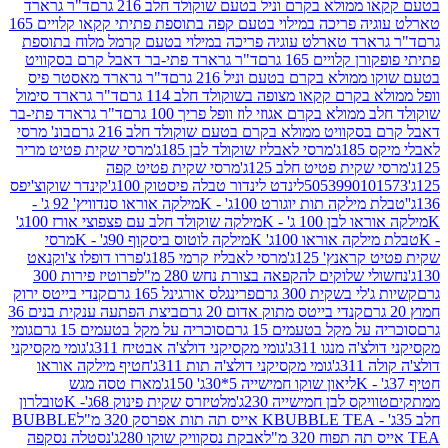
מולא בקרם וניל בטעם שוקולד חלב 216 גרם
ד"ר גרארד
טארלט עוגיה פריכה במילוי בטעם קפה בתוספת פתיתי קקאו קלויים 165
ארד טארלט עוגיה פריכה במילוי בטעם קרמל מלוח בתוספת
קלויים 165 גרם
ד"ר גרארד פתי-בר דאבל קרם בסקוויט
ולא בקרם בטעם וניל 216 גרם
ד"ר גרארד מאסטר פיס
בקרם קקאו מצופה בשוקולד חלב 114 גרם
ד"ר גרארד סימול
מולא בקרם אגוזי לוז וופל פריך 100 גרם
ד"ר גרארד פתי-בר
קוויט ממולא בקרם בטעם שוקולד חלב 216 גרם
בונ' מרסי
ג'
מרסי לאבליז שוקולד לבן 185ג'
מרסי שקית פטיט מריר
קית פטיט חלב 125ג'
מרסי שקית פטיט קפה
505399010
לינדט לינדור טבלה פיסטוק 100ג'
קינדר שוקוצ'יפס
ילקה תות יוגורט 100ג' - K
מילקה אוראו סנדוויץ' 92 ג' -
בן 100 ג' - K
מילקה שוקולד חלב עם פצפוצי אורז 100ג'
ה אוראו 100ג' K
מילקה לוטוס ביסקוף 90ג' - K
מרסי
אנץ' 125ג'
מרסי לאבליז קרמי 185ג'
פררו דופלו צ'וקנאט
 שלוקים להקפאה בצורת נחש 280 מ"ל
פרוטיז פירות 300
י בשקית 300 גרם
פרינגלס אורגינל 165 גרם
קנדי בייטס ירוק
קנדי בייטס מתוק אדום 20 גרם
ביצת הפתעה ענקית בנים 36
ל מקל בטעמים 15 גרם
סוכריה על מקל בטעמים 15 גרם
גומי
 מנגו 311ג'
גומי מקסיקני דולצ'ה אבטיח 311ג'
גומי מקסיקני
ג'
גומי מקסיקני דולצ'ה תות 311ג'
חטיף מילקה אוראו
ליאון שוקו חמישייה 5*30ג' 150ג'
מארז טסה מגש
יקס לבן חמישייה 230ג'
מלטיזרס שקית פינוק 68ג'- K
טובלרון
BUBBLE TEA אייס תה תות אפרסק 320 מ"ל
BUBBLE
אבקת נסקוויק שוקו 280ג'
נסטלה נסקפה