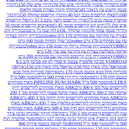
י פינגווין 70ג'
היידי איש שלג 70ג'
היידי איש שלג 150ג'
קינדר
3xג' 45ג'
שוקולד קינדר בצורת סנטה קלאוס
קריסמיס כוכב קטן 40 ג
קינדר קריסמס שוקולד 150ג'
קינדר
בנים 75ג'
פררו קריסמס רושר כוכב 37.5 ג'
דופלו קריסמיס
קיט קט קריסמיס סנטה 45 ג'
סמארטיס קריסמיס סנטה 50
עומד 70ג'
גונץ שוקולד LOL לוח שנה 75 גרם
בונבוניירה זהב
ן עם ממתקים 170 גרם vobro
בונבוניירה ירוקה בצורת
גרם vobro
בונ' שוק' דמויות סנטה 160 גרם
נבוניירה שוקולד גריזלי קריסמס 156 גרם Vobro
בונבוניירה
אדומה משולשת בצורת עץ מקרטון עם שרי 126 גרם
בונבוניירה בית קריסמס מקרטון עם ממתקים 200 גרם
דן לגן 10 סביבון זהב 8.5
י מארז כסף 150ג'
טראפל בלגי מארז זהב 150ג'
אירופה
סבא בטעם מנטה 170 גרם
אירופה סוכריות מקל סבא
ם
מונסטר גרין זירו פחית 500 מ"ל
מונסטר 500 מ"ל
 500 מ"ל PIPELINE PUNCH
ABK מארז ממתקים
ס' 6 300 גרם
ABK מארז ממתקים לקריסמיס ידית
ם
ABK מארז מתנה פעמון לקריסמיס מס' 1 200
ABK
יוקרתי לקריסמיס (מלאך) מס' 7 450 גרם
ABK מארז
לקריסמיס דגם תיק מס' 4 500 גרם
ABK מארז ממתקים
(רכבת) מס' 5 750 גרם
קיבלר קרקר שמינייה גבינה צ'דר
צ'יז איט קרקר גבינה צהובה 127 גרם
מונסטר אולטרה תות
 500 מ"ל ROSSI
גומי לעיסה בטעמי פירות 800
1 גרם
בזוקה מיקס 120 גרם
ג'וסי דרופ סוכריה מתפוצצת