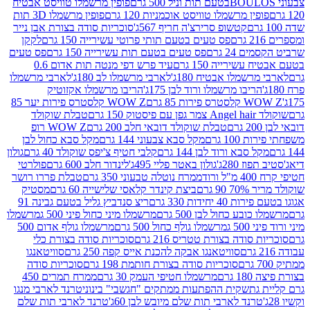
פופין מרשמלו טוויסט אבטיח
ין מרשמלו טוויסט אוכמניות 120 גרם
פופין מרשמלו 3D תות
קטשופ סרירצ'ה חריף 567ג'
סוכריות סודה בצורת אבן נייר
פס טעים בטעם תותי פרוטי עשירייה 150 גרם
לקקן
24 גרם
פס טעים בטעם תות עשירייה 150 גרם
פס טעים
שירייה 150 גרם
עיד פרש דפי מנטה תות אדום 0.6
שמלו אבטיח 180ג'
לארבי מרשמלו לב 180ג'
לארבי מרשמלו
ריבו מרשמלו ורוד לבן 175ג'
הריבו מרשמלו אקזוטיק
רות 85 גרם
WOW Z קלסטרס פירות יער 85
1 גרם
טבלת שוקולד
טבלת שוקולד דובאי חלב 200 גרם
WOW Z רופ
10 גרם
מקל סבא צבעוני 144 גרם
מקל סבא כחול לבן
 סבא ורוד לבן 144 גרם
קלבי חטיף צ'יפס שוקולד 40 גרם
גולון
 280ג'
גולון באטר פליי 495ג'
לינדור חלב 600 גרם
פולרטי
ד
ממרח נוטלה טבעוני 350 גרם
טבלת פררו רושר
 גרם
ביצת קינדר קלאסי שלישייה 60 גרם
מסטיק
יחידות 330 גרם
ריצ סנדביץ גליל בטעם גבינה 91
בע כחול לבן 500 גרם
מרשמלו מיני כחול פיני 500 ג
מרשמלו
5 ג
מרשמלו גולף כחול 500 גרם
מרשמלו גולף אדום 500
סודה בצורת טטריס 216 גרם
סוכריות סודה בצורת כלי
סוויטאנגו אבקה להכנת אייס קפה 250 גרם
סוויטאנגו
סוכריות סודה בצורת חותמת 198 גרם
סוכריות סודה
רם
מרשמלו חטיפי העמק 30 גרם
ממרח תמרים 450
גת
שקית ההפתעות ממתקים "חגשבי" בינוני
טרנד לארבי מנגו
רנד לארבי תות שלם מיובש לבן 60ג'
טרנד לארבי תות שלם