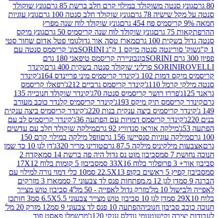
 סנטה משוקולד במילוי קרם חלב ברשת 85 גרם
גונץ שוקולד
שישיה 78 גרם
גונץ שוקולד חלב סנטה 100 גרם
גונץ עוגיות
גונץ שוקולד לוח שנה מפרץ
גרם
גונץ שוקולד לוח שנה קריסמיס 50 גרם
גונץ מיקס
ת 100 גרם
מארז טסה אור גדול
גומי פטל אדום שחור סטי
רינטה סנטה מיקס 1 ק"ג SORINI
בונ' קריסמס סנטה עם
בונבוניירה קריסמס טיפאני 180 גרם
גרם
SORINI
קינדר
דמות 102 ג'
קינדר קריסמיס מיני פריינדס 164ג'
קינדר
מל 110ג'
קינדר קריסמס גרביים 212ג'
רפאלו קריסמס
פררו רושר קריסמיס סנטה 70ג'
קינדר שוקולד חנוכייה 135
יסמס תיק מיקס 193ג'
קינדר קריסמיס קלנדר כוכב מעורב
 קריסמיס ביצה ענקית בנות 220ג'
קינדר קריסמיס ביצה ענקית
ינדר קריסמס דמויות עם הפתעה 36ג'
קינדר קריסמיס לב עם
מילקה אוראו סנדוויץ 92 גרם
מילקה שוקולד חלב עם עדשים
קה עוגיות סנסיישן 156 גרם
וופל מילקה במילוי קרם 150
לקיניס מילקה 87.5 גרם
טורינו מריר 320ג'
דן לגן 10 כד שמן
 סמ
סביבון מוט נס גדול היה פה ברשת 14 סמ
אקדח 2
33 סמ
סביבון 5 קומות בלוח 17X12
ופ 22.5X13 סמ
10 כלי דמוי נורה למילוי עם
דן לגן 12 מ.מפתחות פנס לד צבעוני 7 סמ
מארז 3 מזרקים
10 מל'
מזרק גדול לאפייה - 50 מל'
4 סביבון טוש מצייר
דן לגן 10 סביבון טוש מצייר צבעוני 6.5X5.5 סמ
3 חותכן
סביבון חנוכיה
הפתעה 10 פנס לד צבעוני 9 סמ
12 מזרק 20 מל'
ירה וקישוט
גומי נודלס ענקי 120ג'
מרשמלו פאסט פוד