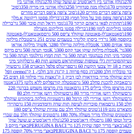
אורגני ביו דיאג'סטיב ש.שועל שוקו 270ג'
גולון אורגני ביו
גולון מגה סנדוויץ' 250ג'
גולון אורגני ביו מריה 350ג'
סוכ'
ברים מוזרים 120ג'
סוכ' צ'ופה צ'ופס דברים מוזרים
צופס סוכ על מקל חמוץ 120ג'
ברילה פסטו ריקוטה א.מלך
לפאי גראהם קרקר 170ג'
גומי וידאל תות סוכר 500 גר'
ברילה
לימון 190ג'
ברילה פסטו בזיליקום מוצרלה
ג'לו-פאנטונה שוקולד צ'יפס 500 גרם
סאנטאנג'לו-פאנטונה
דיי ביסתן קלינדר בטעמים שונים 251 גרם
טבלת מילקה
K
טבלת מילקה טריולד 280ג' K
שוק' מילקה אוראו
לת מילקה שוקו אנד קקס 300ג' K
גומי תנתה 500 גרם מיקס
 תות בננה
גומי תנתה 500 גר' תות חמוץ גדול
גומי תנתה 500 גר'
יות ג'לי עטופות שמחות
ראש משוגע תות 40 גרם
לקקני מיני
פרינגלס פלפל הבאנרס 158 גרם
שוק'
 200ג'
דג כסף פרווה 1 ק"ג
דג זהב חלבי- 1 ק"ג
cremo וופל
 מריר בודד
אורז לבן דביק 1 ק"ג
אצות נורי סילוור 10 דפים 25
נת סחלב 500 גרם
נסטלה קורנפלקס ללא גלוטן 375ג'
אנטון
וי בייליס 175 גרם
אנטון ברג מרציפן משמש בברנדי 220
שן אורירי מריר 80 גרם
שוקולד רושן אורירי חלב 80
ושן אורירי לבן קרמל 80 גרם
עוגיות מילקה ביסקוויט שוקולד
מארז סוכריות לעיסה תות שדה ודומדמניות 150 גרם
היידי
1ג'
טוניס שוקולד חלב עם עוגיות שוקולד צ'יפס 180
לד מריר מעולה 70% 180 גרם
טוניס שוקולד חלב עם שברי
גולון דיאג'סטיב 250ג'
גולון דיאג'סטיב ש.שועל שוק'
 קפה שקית 125 גר' PERUGINA BACI
באצ'י מיקס 3
PERUGINA 
באצ'י מריר 70% קופסה 175