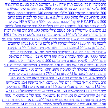
ג'לי בטעם תות שדה 175 גרם
רוטב תיבול בטעם סריראצ'ה
ריות נודלס פתאי עבה/דק 200 גרם
רוטב טריאקי שומשום
ב טריאקי 300 מ"ל
רוטב סאטה 240 גרם
רוטב חמוץ מתוק
ב צ'ילי מתוק 300 מ"ל
HEART שוקולד לבבות צבע אדום
ולד לבבות צבע כסף 500 גרם
HEART שוקולד
50 גרם
סניקרס וופל גליליות 22 גרם
טוויקס וופל גליליות
ו טורטילה צ'יפס בטעם צ'ילי מתוק 100 גרם
קינג עוגיות רכות
ס ללת''ס 160 גרם
קינג עוגיות רכות צ'יפס קרמל מלוח 160
יות רכות שוקולד מריר צ'יפס חלבון 160 גרם
מרק ראמן פיקנטי
 גרם
גולון שרקיז ללא גלוטן טו-גו 160ג'
גולון שוקובום
 120ג'
טבלת פררו רושר מקדמיה ואגוז לוז 90 גרם
קינדר
נדס 120 גרם
קינדר הפי מומנטס 161 גרם
מילקה עוגת
מילקה טבלה צימוק אגוז חדש 270ג' - K
מילקה טראפל
שקית מארס מיני מיקס 400 גרם
קראנצ'י רואופ בטעם
אם אנד אם בוטנים 220 גר'
מנורת 3 המשאלות סוכריות 9.6
לד לבן להמסה 28% קקאו בד"צ 750 גרם
מטבעות
 קקאו בד"צ 750 גרם
מטבעות שוקולד מריר
קינדר בואנו מיני מיקס 205
ראו במילוי קרם וניל 66 גרם
אוראו בראוניז 154 גרם
אוראו
אוראו קראנצ'י בייטס 110 גרם
אוראו גולדן 154 גרם
מילקה
מרשמלו 150 גר – ברבי 24 יחידות
מרשמלו 150 גר –
מרשמלו נקניקייה 10 גרם
מארז טסה של בוננזה
מארז טסה
עוגיות מזרחיות בטעם שום בצל 400 גרם אחוה
עוגיות מזרחיות
ערכה להכנת ממתק DIY טיפות 24 גרם
ערכה