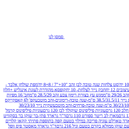
סמסו לנו
סט צלחות שנה טובה לבן זהב "10+"7 / 8+8 יח'
מפת שולחן אלבד -
חבק נייר לצלחת- 10 יח
קופסא מהודרת לעוגת אינגליש +חלון
 ס"מ
מגש עץ בצורת רימון צבע זהב 28.5/29 ס"מ
חב' 16 מפיות
-שנה טובה-רימונים-זהב מוטבע
קפ' ל6 קאפקייקס
שקית נייר 30/23/10
12 גרם
עוגיות פיליפינוס שוקולד לבן 120 גרם
עוגיות פיליפינוס קרמל
מארז לב ריטר ספורט 110 גרם
ד"ר גרארד פתי-בר שוקו בר בסקוויט
רד טארלט עוגיה פריכה במילוי בטעם קפה בתוספת פתיתי קקאו קלויים
קו ממולא בקרם בטעם וניל 216 גרם
ד"ר גרארד מאסטר פיס וופל