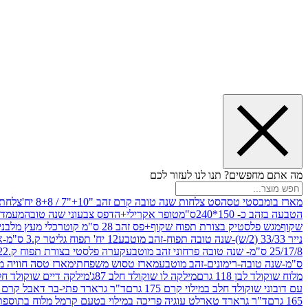
מה אתם מחפשים? תנו לנו לעזור לכם
מארז בומבסטי טסה
סט צלחות שנה טובה קרם זהב "10+"7 / 8+8 יח'
צלחת נייר 10" 
הטבעה בזהב כ- 150*240ס"מ
טופר אקרילי+הדפס צבעוני שנה טובה
מעמד עץ
שקוף
מגש פלסטיק בצורת תפוח שקוף+פס זהב 28 ס"מ קוטר
כלי מעץ מלבני 20*20 *6 +גב בצורת תפוח ג.20 ס"מ-שנה ט
נייר 33/33 (2/ש)-שנה טובה תפוח-זהב מוטבע
12 יח' תפוח גליטר ק.3 ס"מ-אדום
25/17/8 ס"מ- שנה טובה פרחוני זהב מוטבע
קערה פלסטי בצורת תפוח ק.22 ג.7 ס"מ
ס"מ-שנה טובה-רימונים-זהב מוטבע
מארז טסוש משפחתי
מארז טסה חוויה מ
מלוח שוקולד לבן 118 גרם
מילקה לו שוקולד חלב 87ג'
מילקה דיים שוקולד חלב קרמ
עם דובוני שוקולד חלב במילוי קרם 175 גרם
ד"ר גרארד פתי-בר דאבל קרם בסק
165 גרם
ד"ר גרארד טארלט עוגיה פריכה במילוי בטעם קרמל מלוח בתוספת פתיתי 