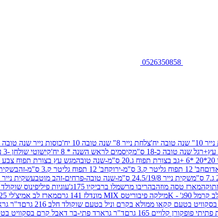
0526350858
שנה טובה יח'
צלחת נייר 8" שנה טובה 10 יח'
כוסות נייר שנה טובה 10 יח'
+רגל שנה טובה כ-18 ס"מ
קיסמים לראש השנה * 8 יח'
קישוטי שולחן -3 עיצובים 12 יח
ובה
מגש עץ בצורת תפוח צבע זהב 29/26
חב' 12 תפוח גליטר ק.3 ס"מ-ירוק
חב' 12 תפוח גליטר ק.3 ס"מ-זהב
שקית נייר 38.5/31.5/11 ס"מ
שקית נייר 24.5/19/8 ס"מ-שנה טובה-פרחים-זהב מוטבע
שקית נייר 30/23/10 ס"מ-שנה טובה-פרחים-זהב מוטבע
תוקה
מארז טסה מוזהב
הריבו מרשמלו ברביקיו 175ג'
עוגיות פיליפינוס שוקולד חלב 0
ל 90ג' - K
מילקה פיבוריטס MIX מונדלז 141 גרם
מארז לב אמיצ'לי 125 גרם
וויט בטעם קקאו ממולא בקרם וניל בטעם שוקולד חלב 216 גרם
ד"ר גרא
פופקורן קלויים 165 גרם
ד"ר גרארד פתי-בר דאבל קרם בסקוויט בטעם שו