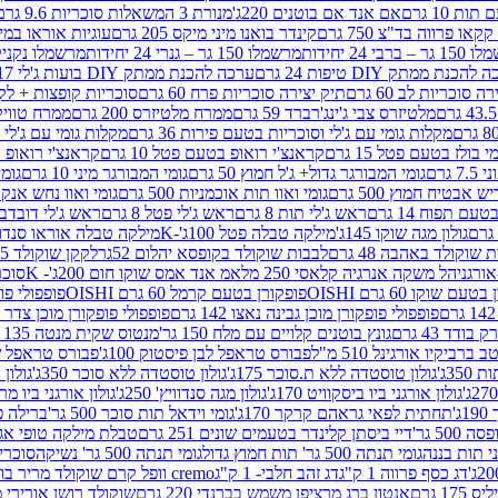
ת 10 גרם
אם אנד אם בוטנים 220ג'
מנורת 3 המשאלות סוכריות 9.6 גרם
קינדר בואנו מיני מיקס 205 גרם
עוגיות אוראו במילוי 
– ברבי 24 יחידות
מרשמלו 150 גר – גנרי 24 יחידות
מרשמלו נקניקייה 0
להכנת ממתק DIY טיפות 24 גרם
ערכה להכנת ממתק DIY בועות ג'לי 17 גרם
 סוכריות לב 60 גרם
תיק יצירה סוכריות פרח 60 גרם
סוכריות קופצות + לקקן - 
מלטיזרס צבי ג'ינג'רברד 59 גרם
ממרח מלטיזרס 200 גרם
ממרח טוויקס 200
מקלות גומי עם ג'לי וסוכריות בטעם פירות 36 גרם
מקלות גומי עם ג'לי וס
י בולז בטעם פטל 15 גרם
קראנצ'י רואופ בטעם פטל 10 גרם
קראנצ'י רואופ בטע
גרם
גומי המבורגר גדול+ ג'ל חמוץ 50 גרם
גומי המבורגר מיני 10 גרם
גומי
ש אבטיח חמוץ 500 גרם
גומי ואוו תות אוכמניות 500 גרם
גומי ואוו נחש אנקונדה 0
 תפוח 14 גרם
ראש ג'לי תות 8 גרם
ראש ג'לי פטל 8 גרם
ראש ג'לי דובדבן 8 גר
גולון מגה שוקו 145ג'
מילקה טבלה פטל 100ג'-K
מילקה טבלה אוראו סנדוויץ' 92ג
שוקולד באהבה 48 גרם
לבבות שוקולד בקופסא יהלום 52גר
לקקן שוקולד 25 גרם I LOVE YOU
הל משקה אנרגיה קלאסי 250 מל
אמ אנד אמס שוקו חום 200ג'- K
סוכריות 
עם שוקו 60 גרם OISHI
פופקורן בטעם קרמל 60 גרם OISHI
פופפולי פופקו
פופפולי פופקורן מוכן גבינה נאצו 142 גרם
פופפולי פופקורן מוכן צדר לבן 142
ודד 43 גרם
גונץ בוטנים קלויים עם מלח 150 גר'
מנטוס שקית מנטה 135 גרם
רביקיו אורגינל 510 מ"ל
פבורס טראפל לבן פיסטוק 100ג'
פבורס טראפל שוקו 
35ג'
גולון טוסטדה ללא ת.סוכר 175ג'
גולון טוסטדה ללא סוכר 350ג'
גולון א
גולון אורגני ביו ביסקוויט 170ג'
גולון מגה סנדוויץ' 250ג'
גולון אורגני ביו מריה 50
'
תחתית לפאי גראהם קרקר 170ג'
גומי וידאל תות סוכר 500 גר'
ברילה פסט
50 גר'
דיי ביסתן קלינדר בטעמים שונים 251 גרם
טבלת מילקה טופי אגוזים 00
גומי תנתה 500 גר' תות חמוץ גדול
גומי תנתה 500 גר' נשיקה
סוכרי
דג כסף פרווה 1 ק"ג
דג זהב חלבי- 1 ק"ג
cremo וופל קרם שוקולד מריר בודד
1 גרם
אנטון ברג מרציפן משמש בברנדי 220 גרם
שוקולד רושן אורירי מריר 