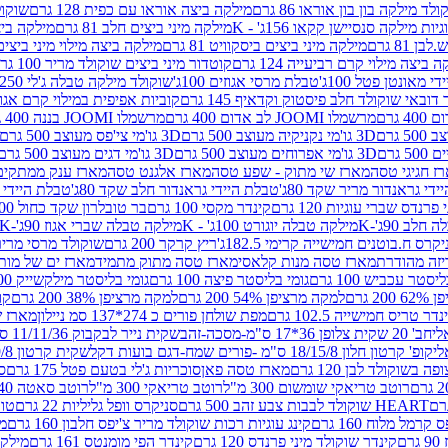
לד מילקה בון בון אוראו 86 גרם
מילקה ביצה אוראו עם כפית 128 גרם
שוקולד
גיות מילקה סנסיישן קקאו 156ג' - K
מילקה מיני ביצים חלב 81 גרם
מילקה ביצים 
 81 גרם
מילקה מיני ביצים ביסקוויט 81 גרם
מילקה ביצה מילוי מיני ביצים 97 גר
 ביצה מילוי קרם רביעייה 124 גרם
קוטדור מיני ביצים שוקולד מריר 100 גרם
די מאונטן פטל 100ג'
טבלת מרסי אגוזים 100ג'
שוקולד מילקה טבלה ג'לי 250 גר'-K
 דובאי שוקולד חלב פיסטוק וקדאיף 145 גרם
קוביות אפיפית במילוי קרם אגוזי לוז
מרשמלו JOOMI לב אדום 400 גרם
מרשמלו JOOMI בננה 400 גרם
3D גו'מי נקניקיה מעוצב 500 גרם
3D גו'מי צי'פס מעוצב 500 גרם
3D גו'מי אפרוחים מעוצב 500 גרם
3D גו'מי דגים מעוצב 500 גרם
ז חגיגי טסה
מארז שי מתוק - שפע טסה
מארז אלגנט טסה
מארז ענק ממתקים
די גראנדור מריר שקד 80ג'
טבלת היידי גראנדור חלב שקד 80ג'
טבלת היידי גר
נדס שברי עוגיות 120 גרם
קינדר מקסי 100 גרם
בר טובלרון שקד כחול 100ג'
לב 90ג'-K
מילקה טבלה יוגורט 100ג' - K
מילקה טבלה שברי אגוז 90ג'-K
קרס ח.בוטנים חמישייה קרימי 182.5ג'
ריץ קרקר 200 גרם
שוקולד מרסי מריר 250 ג
מארז טסה מנות קלאסי
מארז טסה מתוק מתמיד
מארז ים של מות
יסטר עכביש 100 גרם
גומי בליסטר פיצה 100 גרם
גומי בליסטר מילקשייק 100 גרם
2 גרם
למקה מרציפן 54% 200 גרם
למקה מרציפן 38% 200 גרם
קונ
נדר טריס חמישייה 102.5 גרם
מפת שולחן פורים כ 274*137 סמ ניילון
מארז שמי
חב' 20 שקית צלופן 36*17 ס"מ-מסכה-זהב
שקית נייר לבקבוק 11/11/36 ס"מ ס"מ-פורים שמח- דגם ענן
קופ' קרטון חלון 18/15/8 ס"מ -פורים שמח-דגם בועות דקל
שקית קרטון 24.5/19/8 ס"מ-פורים שמח-דגם בועות דקל
שוקולד לבן 120 גרם
מארז טסה פאן
סוכריות ג'לי בטעם פטל 175 גרם
סו
רוטב טריאקי שומשום 300 מ"ל
רוטב טריאקי 300 מ"ל
רוטב סאטה 240 גרם
HEART שוקולד לבבות צבע זהב 500 גרם
סניקרס וופל גליליות 22 גרם
טווי
רמל מלוח 160 גרם
קינג עוגיות רכות שוקולד מריר צ'יפס חלבון 160 גרם
מר
ם
קינדר שוקולד מיני פרנדס 120 גרם
קינדר הפי מומנטס 161 גרם
מילקה ע