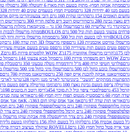
גרם
ממתק אבקה חמוץ- מתוק בטעם תות מארז 6 יח
נוטלה 200 גרם
גולון טוו
בטעם מנגו 40 יחידות 328 גרם
מסטיק חמוץ בטעמים שונים 40 יחידות 328 גרם
נחשים תאומים 154 גרם
הריבו שקית 160 גרם דובי צבעוני
הריבו מיקס אדומים 175
דיפ נאציו גבינה 280 גרם
דוריטוס רוטב דיפ סלסה חריף 300 גרם
דוריטוס רוטב
גרם
קינדר ג'וי שלישייה 60 גרם
מרשמלו 150 גר – סוניק
מארז מקלות מרשמלו יאמס צבע
פרחים צבעוני בטעם תות וניל 500 גרם BOULOS
ממתק מרשמלו לבבות ורוד לבן ב
BOULOSורוד לבן בטעם תות וניל 500 גרם
ממתק מרשמלו כריות ורוד,לבן בטעם תות 
מרשמלו טוויסט אוכמניות 120 גרם
פופין מרשמלו 3D תות שדה 100 גרם
קטש
גרם
פס טעים בטעם תות עשירייה 150 גרם
פס טעים בטעם אבטיח עשירייה 150 גר
לבן 175ג'
הריבו מרשמלו אקזוטיק 175ג'
WOW Z קלסטרס פירות 85 גרם
WOW Z ק
גרם
WOW Z רופ משפחתי פירות 100 גרם
מקל סבא צבעוני 144 גרם
מקל סבא 
גרם
פולרטי חטיפי קרח 400 מ"ל ורוד
ממרח נוטלה טבעוני 350 גרם
טבלת פררו ר
גרם
מרשמלו כובע כחול לבן 500 גרם
מרשמלו מיני כחול פיני 500 ג
מרשמלו מיני 
גרם
סוויטאנגו אבקה להכנת אייס קפה 250 גרם
סוויטאנגו ממתיק 700 גרם
סו
ההפתעות ממתקים "חגשבי" בינוני
טרנד לארבי מנגו וקשיו 28ג'
טרנד לארבי תו
טורטילה צ'יפס בטעם גבינת נאצ'ו 100 גרם
ג'מבו טורטילה צ'יפס בטעם ברביקיו 00
קרמל 453 גרם
פילסברי ציפוי וניל ל.ת.סוכר 454ג'
ריסז רוטב ח.בוטנים 198ג'
ק
שדה חמוץ 60 גרם
מסטיק מנטוס תפוח ירוק חמוץ 60 גרם
אוראו עוגה סנדביץ שו
גרם
אוראו תות שדה 97 גרם
אמ אנד אמס שוקו חום 363ג'- K
אמ אנד אמס צהו
מתוק מלוח
פופפולי פופקורן 240 גרם מרשמלו
פופפולי פופקורן 240 גרם חמאה סינמה
ופלפל
פופפולי פופקורן 240 גרם קרמל מלוח
פופפולי פופקורן 240 גרם צדר לבן
טוסט
פופפולי פופקורן 240 גרם צדר חריף
נסטלה 8יח אבקת שוקו מרשמלו 193.6ג'
ג'ל בטעם אבטיח 156 גרם
לקקן ג'ל בטעם קולה 156 גרם
לקקן בטעם גלידת שוקו
אנד אייק פטל כחול חמוץ 120 גרם
ROVELLI שוקולד בעיצוב דבורה פרלינים 800 גרם