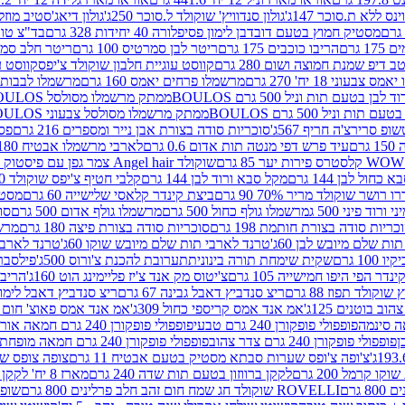
ינס ללא ת.סוכר 147ג'
גולון סנדוויץ' שוקולד ל.סוכר 250ג'
גולון דיאג'סטיב מוזלי 365
מסטיק חמוץ בטעם דובדבן לימון פסיפלורה 40 יחידות 328 גרם
בד"צ טורינו
 גרם
הריבו כוכבים 175 גרם
ריטר לבן סמרטיס 100 גרם
ריטר חלב סמרטיס 
 דיפ שמנת חמוצה ושום 280 גרם
קווסט עוגיית חלבון שוקולד צ'יפס
קווסט ע
וני 18 יח' 270 גרם
מרשמלו פרחים יאמס 160 גרם
מרשמלו לבבות יאמס 
טעם תות וניל 500 גרם BOULOS
ממתק מרשמלו מסולסל BOULOSתכלת לבן בטעם תות וניל 500 גרם
וניל 500 גרם BOULOS
ממתק מרשמלו מסולסל צבעוני BOULOSבטעם תות וניל 500 גרם
ופ סרירצ'ה חריף 567ג'
סוכריות סודה בצורת אבן נייר ומספרים 216 גרם
פס 
ם
עיד פרש דפי מנטה תות אדום 0.6 גרם
לארבי מרשמלו אבטיח 180ג'
לסטרס פירות יער 85 גרם
שוקולד Angel hair צמר גפן עם פיסטוק 150 גרם
כחול לבן 144 גרם
מקל סבא ורוד לבן 144 גרם
קלבי חטיף צ'יפס שוקולד 40 גרם
ושר שוקולד מריר 70% 90 גרם
ביצת קינדר קלאסי שלישייה 60 גרם
מסטיק א
ורוד פיני 500 ג
מרשמלו גולף כחול 500 גרם
מרשמלו גולף אדום 500 גרם
סוכ
כריות סודה בצורת חותמת 198 גרם
סוכריות סודה בצורת פיצה 180 גרם
מרשמ
ת שלם מיובש לבן 60ג'
טרנד לארבי תות שלם מיובש שוקו 60ג'
טרנד לארבי 
1 גרם
שקית שימחת תורה בינונית
תערובת להכנת צ'ורוס 500ג'
פילסברי 
ינדר הפי היפו חמישייה 105 גרם
צ'יטוס מק אנד צ'יז פליימינג הוט 160ג'
הריבו 
קולד תפוז 88 גרם
ריצ סנדביץ דאבל גבינה 67 גרם
ריצ סנדביץ דאבל לימון 67 גר
ב בוטנים 125ג'
אמ אנד אמס קריספי כחול 309ג'
אמ אנד אמס פאוצ' חום 125ג'- K
פופפולי פופקורן 240 גרם טבעי
פופפולי פופקורן 240 גרם חמאה אורגני
פופפולי פופקורן 240 גרם צדר צהוב
פופפולי פופקורן 240 גרם חמאה מופחת שומן
צ'ופה צ'ופס שערות סבתא מסטיק בטעם אבטיח 11 גרם
צופה צופס שער
 קרמל 200 גרם
לקקן ברווזון בטעם תות שדה 240 גרם
מארז 8 יח' לקקן ברבי 80 גרם
ROVELLI שוקולד חג שמח חום זהב חלב פרלינים 800 גרם
שופר 