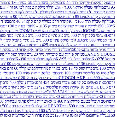
גרם
פוקי מקלות שוקולד תות 45 גרם
מילקה ביצה חלב עם כפית 136 גרם
שוקו
95 גרם
מילקה טבלה אוראו 100ג' - K
שוקולד מילקה טבלה לבן 90 גר' - K
עו
ביצים קריספי 81 גרם
מילקה מיני ביצים לבן פרלין 81 גרם
מילקה מיני ביצים ש.לבן
גרם
מילקה קרם אגוזים 85 גרם דיפלומט
מילקה ביצי שוקולד לבן 90 גרם
מילקה
K
מילקה טבלה תות 100ג' - K
קינדר חלב במילוי קרם קקאו 46.8 גרם
בונ' היי
5*30ג' 150ג'
מילקה עוגיות שוקוצי'פס צימוק 135ג' - K
גומי בננה כ 30 גרם
בר
גרם
מרשמלו JOOMI מיני גולף צהוב 400 גרם
מרשמלו JOOMI מיני גולף אדום 400 גרם
גרם
3D גו'מי בקבוק תות 500 גרם
3D גו'מי צבים 500 גרם
3D גו'מי בננה מעוצב 500 גרם
גו'מי אבטיח 500 גרם
3D גו'מי מיקס עיניים 500 גרם
3D גו'מי בקבוק לימון ליים 500 גרם
גרם
פילסברי עוגה בטעם שוקולד ללא גלוטן 425 גרם
מארז קלאסוש טסה
מאר
היידי מריר מקור מקסיקו 50ג'
טבלת היידי מריר מקור אקוואדור 50ג'
טבלת היי
CANDY HOUSE
ממתק פירות עם סוכריית נייר 20 גרם
קינדר שוקולד מיני פר
וקרמל 276ג'-K
מילקה בבלי לבן 95ג'-K
מילקה טבלה מריר 90ג'-K
מילקה טבלה ח
מתקלף ענק ענבים 136 גרם
טבלת היידי גראנדור לבן שקדים קוקוס 100ג'
סני
תירס 100 גרם
פרח שוקולד 18 גרם באריזה מהודרת
לב שוקולד 60 גרם באריזה מהודרת
של טסה
גומי בליסטר דובדבן 100 גרם
גומי בליסטר תות שדה 100 גרם
גומי בל
סיפקולוס 300 גרם CHOCOLAKE
בונ' היידי בוקה דובאי 120ג'
למקה מרציפן 62% 00
גרם
חמאת בוטנים סקיפי עם שברי בוטנים 454 גרם
ממרח נוטלה 400 גרם
קי
גרם BOULOS
חב' 10 שקית נשיאה פלסטיק 22*32 ס"מ -מסכה-זהב מיטאלי
מסכה-זהב מיטאלי
שקית נייר 38.5/31/11 ס"מ-פורים שמח-מסכה-זהב מיטאלי
כדורים 30 גרם
קליק מיני קורנפלקס 30 גרם
הום מייד רשתות בייגלה עגול מצופה ב
גרם
רוטב תיבול בטעם סריראצ'ה 460 מ"ל
איטריות נודלס פתאי עבה/דק 200 גרם
שוקולד לבבות צבע אדום 500 גרם
HEART שוקולד לבבות צבע כסף 500 גרם
גרם
קינג עוגיות רכות שוקו מריר צ'יפס ללת''ס 160 גרם
קינג עוגיות רכות צ'יפס ק
160ג'
גולון שוקובום ללא גלוטן טו-גו 120ג'
טבלת פררו רושר מקדמיה ואגוז לוז 90 גר