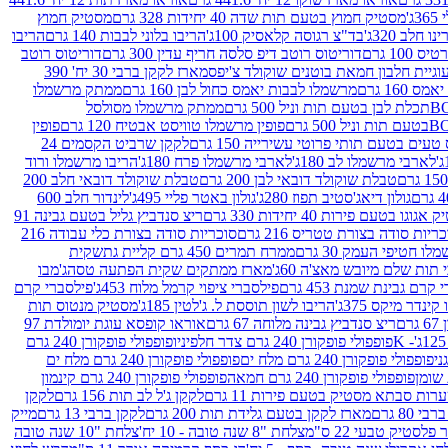
ג'
מסטיק חמוץ בטעם תות שדה 40 יחידות 328 גרם
מסטיק חמוץ
 חלב 320ג'
בד"צ רגוסה קלאסיק 100ג'
הריבו בלוני לבבות 140 גרם
הריבו
100 גרם
דוריטוס רוטב דיפ סלסה חריף עדין 300 גרם
דוריטוס רוטב
וגיית חלבון חמאת בוטנים שוקולד צ'יפס
מארז לקקן ברבי 30 יח' 390
160 גרם
מרשמלו לבבות יאמס כחול לבן 160 גרם
ממתק מרשמלו
ממתק מרשמלו מסולסל
פופין מרשמלו טוויסט אבטיח 120 גרם
פופין
טעים בטעם תותי פרוטי עשירייה 150 גרם
לקקן שרביט הקסמים 24
לארבי מרשמלו לב 180ג'
לארבי מרשמלו פרח 180ג'
הריבו מרשמלו ורוד
טבלת שוקולד דובאי לבן 200 גרם
טבלת שוקולד דובאי חלב 200
גולון דיאג'סטיב תפוז 280ג'
גולון באטר פליי 495ג'
לינדור חלב 600
גוגו בטעם פירות 40 יחידות 330 גרם
ריצ סנדביץ גליל בטעם גבינה 91
ריות סודה בצורת טטריס 216 גרם
סוכריות סודה בצורת כלי עבודה 216
לו חטיפי העמק 30 גרם
ממרח תמרים 450 גרם קליית גת
שקית
תות שלם מיובש מאצ'ה 60ג'
מארז ממתקים שקית הפתעה טסה
ג'מבו
קרם גבינת שמנת 453 גרם
פילסברי ציפוי קרמל מלוח 453ג'
פילסברי קרם
קינדר מיקס 375ג'
הריבו לשון תוססת ל. ג'לטין 185ג'
מסטיק מנטוס תות
ם
ריצ סנדביץ גבינה מלוחה 67 גרם
אוראו קופסא עוגת יומולדת 97
פופפולי פופקורן 240 גרם צדר חלפיניו
פופפולי פופקורן 240 גרם
פופפולי פופקורן 240 גרם מלח ים
פופפולי פופקורן 240 גרם מלח ים
פופפולי פופקורן 240 גרם חמאה
פופפולי פופקורן 240 גרם קינמון
ות סבתא מסטיק בטעם פירות 11 גרם
לקקן ג'ל לב תות 156 גרם
לקקן
מארז לקקן בטעם גלידת תות 200 גרם
לקקן ברבי 13 גרם
מייק
פלסטיק טבעי 22 ס"מ
צלחת "8 שנה טובה - 10 יח'
צלחת "10 שנה טובה