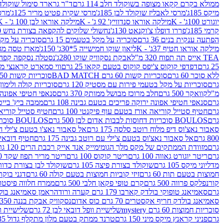
ממולא בקרם קקאו מצופה בשוקולד חלב 114 גרם
ד"ר גרארד סימול שוקולד חלב
מיקס 185ג'
מרסי לאבליז שוקולד לבן 185ג'
מרסי שקית פטיט מריר 125ג'
מרסי
יוגורט 100ג' - K
מילקה אוראו סנדוויץ' 92 ג' - K
מילקה אוראו לבן 100 ג' - K
קרמי 185ג'
פררו דופלו צ'וקנאט 130ג'
נחשולי שלוקים להקפאה בצורת נחש 280 מ"ל
הפתעה ענקית בנים 36 גרם
סוכריה על מקל בטעמים 15 גרם
סוכריה על מקל בט
מילקה אוראו חטיף 37ג' - K
ליאון שוקו חמישייה 5*30ג' 150ג'
מארז טסה מג
TEA אייס תה תפוח 320 מ"ל
אבקת נסקוויק שוקו 280ג'
נסטלה נסקפה קפה נמס 3 ב1
25 גרם
דפדפי קוקוס צ'יפס קוקוס בטעם קקאו 25 גרם
ווי סמארט קראנצי מנגו 0
ללא סוכר 60 גרם
סוכריות קשות 60 גרם BAD MATCH
סוכריות קשות WINTER 150 גרם Share pack
גרם
סוכריות על מקל בטעמי פירות עם מסטיק 120 גרם
סוכריות קולה ולימון 120 גרם
מ"ל
קוואקר 500 גרם
חלב מרוכז מבושל ממותק 370 גרם
סנאפי חטיפי אפונה יר
גרם
סנאפי חטיפי אפונה ירוקה פריכים בטעם גבינה 108 גרם
ממבה ביץ' בייטס 60
גרם
חטיף סטייל קוריאה אורז בטעם עוף פיקנטי 100 גרם
חטיף סטייל קוריאה א
גרם
BOULOS סוכריות דחוסות לבבות אדום לבן 500 גרם
BOULOS סוכריות דחוסות לבבות לבן ורוד 500 גרם
סאבור נאצ'וס דיפ מלוח רוטב סלסה 175 גרם
אל סאבור נאצ'ו בטעם צ'ילי חריף
800 גרם
אל סאבור נאצ'וס בטעם צ'ילי עם רוטב גבינה 175 גרם
חטיף דובאי חלב 
גרם
מזוודת הממתקים של מקס מלך הגומי
מייק אנד אייק רכבת הרים 120 גרם
גרם
ריטר יוגורט גאווה 100 גרם
ריטר קוקוס 100 גרם
ריטר מריר תפוז שקד 100 גרם
מדליוני מיקס 105 גרם
שוקולד בצורת פיצה 105 גרם
שוקולד לבן בצורת כדור 105 גר
חמוצות בטעם תות 60 גרם
זיזי קוביות חמוצות בטעם קולה 60 גרם
דגני בוקר 
קורנפלקס פרווה 500 גרם
קרם טופי פקאן חלבי 500 גרם
ממרח חלווה פיסטוק פרוו
גרם
סאמיאנג טופוקי בולדק קארבו 179 גרם קערה ורודה
ראמן סאמיאנג בולדק קארבו 
סאמיאנג בולדק חריף אקסטרים 70 גרם כוס אדום
נסקוויק אבקת בננה 350ג'
סוכריות חמוצות 60 גרם mystery
שלישיית וופל דובאי לבן 72 גרם
שלישיית וופל
גרם
פניני קראנץ מיקס מיני 150 גרם
טרנד ממתק בטעם מלון מתקלף גדול 135ג'