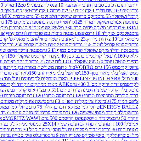
חותכן חנוכה כוכב סביבון חנוכיה
הפתעה 10 פנס לד צבעוני 9 סמ
12 מזרק 20 מל' לעבודות יצירה וקישוט
גרם
מטבע 10 שח חלבי 1 ק"ג
מטבע 5 שח פרווה 1 ק"ג
פרוטאין פרו-חטיף חלבו
קרמל ושוקולד 55 גרם
מיקס כדורים שוקולד חלב ולבן 55 גרם כרמית MIX
בי
בתוספת אגוזים ושוקולד מריר 125גר'
חטיף גרונלה בתוספת צימוקים 175 גר'
SORINI
בובספוג משקה פחית הדר 330 מל
שק' קונפטי פי.וי.סי-סביביון מי
גרם
טולבקס שוקולד 18 גרם
צעצוע סנטה בובות עם סוכריות 8 גרם Candytoy
מיטאלי
חב' 10 צלחות נייר ק.23 ס"מ-חנוכה שמח כחול/זהב מיטאלי
קפ' קרטון + חלון- 8/51/18 
גרם
ביסקויט קרמל לוטוס 156 גרם
ביסקויט לוטוס בטעם קרמל 250 גרם
גלילי
גרם
סנטה וורלד מיקס שוקולד קריסמס במגף 243 גרם
סנטה וורלד מיקס שוקולד 
קלאוס 160ג'
רפאלו קריסמיס כוכב קטן 40 ג
קינדר קריסמס שוקולד 150ג'
קינ
ג'
היידי סנטה עומד 70ג'
גונץ שוקולד LOL לוח שנה 75 גרם
בונ' זהב בצורת עץ מק
גריזלי קריסמס 156 גרם VOBRO
בונ' אדומה משולשת בצורת עץ מקרטון עם שרי 126 ג
סמ
טראפל בלגי מארז כסף 150ג'
טראפל בלגי מארז זהב 150ג'
אירופה סוכריות 
500 מ"ל PIPELINE PUNCH
ABK מארז ממתקים לקריסמיס עגול מס' 6 300 גרם
לקריסמיס ידית ירוקה מס' 3 400 גרם
ABK מארז ממתקים יוקרתי לקריסמיס (מלאך) מס' 7 450 גרם
גרם
קיבלר קרקר שמינייה גבינה צ'דר כתום 311 גרם
צ'יז איט קרקר גבינה צהובה 27
דרופ סוכריה מתפוצצת טרופי 120 גרם
בזוקה טרופי 120 גרם
בזוקה פירות 120 גרם
צ'יפס חמוץ 175ג'
בייגלה ציו מקלות תפו"א 80 גרם
בייגלה ציו מקלות מלוחים 100 גרם
ENERGY BALLZ
טרולי גומי ממולא דובדבן קולה 75 גרם
טרולי גומי ממולא מנג
גרם
שוקולד קינדר מקסי שישייה 126 גרם
קינדר קריסמיס סנטה עומד 55ג'
ד"ר
הקרח 50 גרם
צילינדר אייסקונפקט קריסמס 500 גרם MORITZ WAWI
סנטה 
אמיצ'לי 100 גרם
חנוכיה פח זהב חנוכה שמח 25X14 סמ
גוסי ממתק ג'ל בצורת 
בטעם תות 30 גרם
גומי דיפ מקלות עם ג'ל חמוץ בטעם פטל 30 גרם
בונבונירה ד
מזל+סוכריות
לקקן סיסי סטיקס פינגווין תות 9 גרם
פרינגלס פילי סטייק גבינה 158 גרם
גרם
קיבלר קרקר שמינייה קלאב צ'דר 311 גרם
פררו קולקשיין גרנד אסורטמנט 197.8 