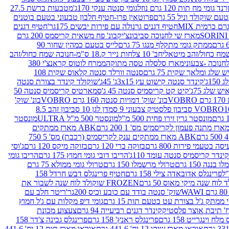
נד גומי מח תות 120 גרם נוזל
גומי סנטה ענקי 170ג'
מטבעות ברשת 27.5
שוקולד וניל 55 גרם
פרוטאין פרו-חטיף חלבון טבעוני בטעם בוטנים
חטיף דגנים גרנולה עם פירות יבשים 175גר'
חטיף דגנים
מארז שי לחנוכה סביבונצ'יק
בונ' פח משאית קריסמס 200 גרם
ממתק גומי מתקלף מנגו 75 גרם
לייס בטעם כמהין שחור 90
חב' 10 צלחות נייר ק.18 ס"מ-חנוכה שמח כחול/זהב
מארז סלסלה טסה מתוקה
ממרח לוטוס קראנצ'י 380
לג ומלאך שקית 75 גרם
סנטה וורלד סנטה קלאוס שקית 108
1ג'
קינדר סנטה קישוט עץ 3x15ג' 45ג'
שוקולד קינדר בצורת סנטה
 שלג 75ג'
קיט קט קריסמיס סנטה 45 ג'
סמארטיס קריסמיס סנטה 50
V
בונ' שוק' דמויות סנטה 160 גרם VOBRO
בונ' שוק'
לסטיק צבעוני 9 סמ
דן לגן 10 סביבון זהב 8.5
מונסטר גרין זירו פחית 500 מ"ל
מונסטר 500 מ"ל ULTRA
מונסטר
ABK מארז ממתקים
ABK מארז ממתקים ענק לקריסמיס (רכבת) מס' 5 750
סה בטעמי פירות 800 גרם
בזוקה ברי 120 גרם
בזוקה מיקס 120 גרם
ג'וסי
קינדר קריסמיס סנטה עומד 110ג'
הריבו דובי גומי חמוץ 175 גרם
הריבו גומי
ננה 150 גרם
טרולי מרשמלו 150 גרם
טרולי גומי ממולא 75 גרם
פרינגלס אדובאדה צילי 158 גרם
חטיף פרינגלס דבש חרדל 158
לוח שנה מיקי מאוס 50 גרם
FROZEN שוקולד לוח שנה לשבור את
שוק' סנטה בודד עם כובע וכיס 200גר'
ריטר חלב עם
י ממתק ג'ל בצורת עט בטעם תות 15 גרם
גומי דיפ מקלות עם ג'ל חמוץ
קינדר דגנים רביעייה 94 גרם
צעצוע מכונת
לח וינגרייט 158 גרם
פרינגלס ראנץ' 158 גרם
פרינגלס גבינה צ'דר 158
אוראו מארז שוקו 12 יח' 441.6 גרם
אוראו מארז תות 12 יח' 441.6