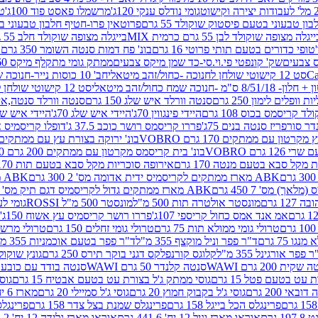
גומי נודלס ענקי 120ג'
מרשמלו פאסט פוד 100ג'
טר
ן טבעוני בטעם פיסטוק שוקולד 55 גרם
פרוטאין פרו-חטיף חלבון טבעוני בטעם 
יגלה מצופה שוקולד לבן 55 גרם כרמית MIX
בייגלה מצופה שוקולד חלב 55 גרם כרמית MIX
טופי כדורים בטעם תותי פרוטי 16 גרם
בונ' פח דמות סנטה השומר 350 גרם SORINI
קס צבעים
שק' קונפטי פי.וי.סי-כד שמן מיקס צבעים
ממתק גומי מתקלף מיקס 60 גרם
סט 12 קישוטי שולחן לחנוכה -כחול/זהב מיטאלי
חב' 10 כוסות נייר-חנוכה שמח כחול/זהב מיטאלי
ס"מ -חנוכה שמח כחול/זהב מיטאלי
סט 12 קישוטי שולחן לחנוכה -צבעוני
ות וופלים לימון 250 גרם
סנטה וורלד איש שלג 150 גרם
סנטה וורלד סנטה,איש ש
קריסמס בכוס 108 גרם
היידי פינגווין 70ג'
היידי איש שלג 70ג'
היידי איש שלג 50
דר סורפריז סנטה בנים 75ג'
פררו קריסמס רושר כוכב 37.5 ג'
דופלו קריסמיס איש
רטון עם ממתקים 170 גרם VOBRO
בונ' ירוקה בצורת עץ עם ממתקים 170 גרם OBRO
רם VOBRO
בונ' בית קריסמס מקרטון עם ממתקים 200 גרם VOBRO
10 סביבון פ
מקל סבא בטעם מנטה 170 גרם
אירופה סוכריות מקל סבא בטעם תות 170 גרם
ABK מארז ממתקים לקריסמיס ידית אדומה מס' 2 300 גרם
ABK מארז מתנה פעמון לקריסמיס מס' 1 200 גרם
ABK מארז ממתקים גדול לקריסמיס דגם תיק מס' 4 500 גרם
1 גרם
מונסטר אולטרה תות 500 מ"ל
מונסטר 500 מ"ל ROSSI
גומי לעי
אמ אנד אמס כחול קריספי 107ג'
פררו רושר קריסמיס עץ אשוח 150ג'
טרולי גומי ממולא תות 75 גרם
טרולי גומי זחלים 150 גרם
טרולי מרשמלו ב
ו 75 גרם
ד"ר פפר וניל מוקצף 355 מ"ל
ד"ר פפר בטעם אוכמניות 355 מ"ל
 פפר אורגינל 355 מ"ל
קלוגס קורנפלקס דגני בוקר תירס 250 גרם
גונץ שוקולד 
שקית 200 גרם WAWI
סנטה קלנדר 50 גרם WAWI
סנטה בודד עם כובע 80 גרם WAWI
עט בטעם פטל 15 גרם
גוסי ממתק ג'ל בצורת עט בטעם אבטיח 15 גרם
גוס
ובאי 200 גרם
גוסי ג'ל בקבוק חמוץ 20 גרם
גוסי ג'ל סמיילי 20 גרם
מארז 6 יח' תיבת אוצר פלסטיק
פרינגלס הכל בייגל 158 גרם
פרינגלס שמנת בצל צדר 158 גרם
פרינגלס מ
גרם
אוראו מארז וניל 12 יח' 441.6 גרם
אוראו מארז גלידה 12 יח' 331.2 גרם