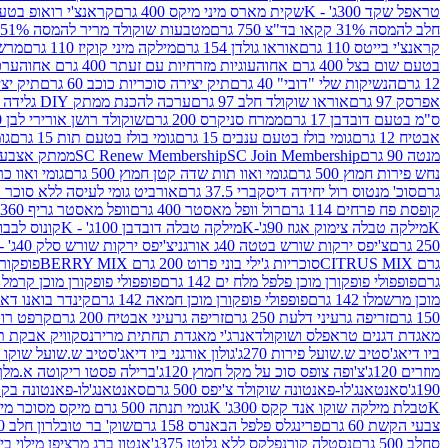
טראפל שקד 300ג' - K
שקית מארס מיני מיקס 400 גרם
קראנצ'י רואופ בטעם תו
חלב להמסה 31% קקאו בד"צ 750 גרם
מטבעות שוקולד מריר להמסה 51% קקאו פרווה בד"צ 750 גרם
קראנצ'י בייטס 110 גרם
אוראו גולדן 154 גרם
מילקה מיני קוקיז 110 גרם
מרשמלו 150 גר 
בטעם שום בצל 400 גרם אחוה
עוגיות מזרחיות עם זעתר 400 גרם אחוה
ערכה 
12 גרם
הנשיקות שלי "דובי" 40 גרם
תיק יצירה סוכריות כוכב 60 גרם
תיק יצירה
אפרסק 97 גרם
אוראו שוקולד חלב 97 גרם
ערכה להכנת ממתק DIY גלידה 43.5 גרם
ס"מ בטעם דובדבן 17 גרם
ממרח סניקרס 200 גרם
שוקולד רושן אורירי לבן 80 גרם
אבטיח 12 גרם
גומי בולז בטעם ענבים 15 גרם
גומי בולז בטעם תות 15 גרם
גומ
מנטה 90 גרם
SC Join Membership
SC Renew Membership
ממתק אצבעוני 7.5 
נחש פירות חמוץ 500 גרם
גומי ואוו תות שדה קטן חמוץ 500 גרם
גומי ואוו כרי
גרם
סוכ' מנטוס רול יחידה דיסקברי 37.5 גרם
אורביט גומי לעיסה ללא סוכר בטעם
קופסת פח פרחים 114 גרם
רול וופל מאסטר 400 גרם
וופל מאסטר גריף 360 גרם
K
מילקה טבלה צימוק אגוז 90ג'-K
מילקה טבלה דובדבן 100ג' - K
קונוס לבבות 
250 גרם
צ'יפס ירקות שורש בטטה 40ג אורגני
צ'יפס ירקות שורש סלק 40ג' -אורגני
גרם CITRUS MIX
סוכריות ג'ילי בוני פרוט 200 גרם BERRY MIX
פופקורן בט
גרם
פופפולי פופקורן מוכן פלפל מלח ים 142 גרם
פופפולי פופקורן מוכן קרמל 142 גרם
מוכן מרשמלו 142 גרם
פופפולי פופקורן מוכן חמאה 142 גרם
קינדר בואנו דארק ב
150 גרם
זריפה גרעיני דלעת 250 גרם
זריפה גרעיני אבטיח 200 גרם
קרפט רוטב ב
מאגדת דגנים טראפלס ושוקולד
אנרג'י מאגדת תחתית מריר
נסקוויק אבקת תות 0
ביו דיאג'סטיב ש.שועל פירות 270ג'
גולון אורגני ביו דיאג'סטיב ש.שועל שוקו 270ג'
מוזרים 120ג'
צ'ופה צופס סוכ על מקל חמוץ 120ג'
ברילה פסטו ריקוטה א.מלך 190ג
190ג'
סאנטאנג'לו-פאנטונה שוקולד צ'יפס 500 גרם
סאנטאנג'לו-פאנטונה בקופסה 0
K
טבלת מילקה שוקו אנד קקס 300ג' K
גומי תנתה 500 גרם מיקס מסוכר מיני תות בננה
צבעי הקשת 60 גרם
פרינגלס פלפל הבאנרס 158 גרם
שוק' בר טובלרון חלב 200ג'
סחלב 500 גרם
נסטלה קורנפלקס ללא גלוטן 375ג'
אנטון ברג מרציפן מילוי בייליס 75