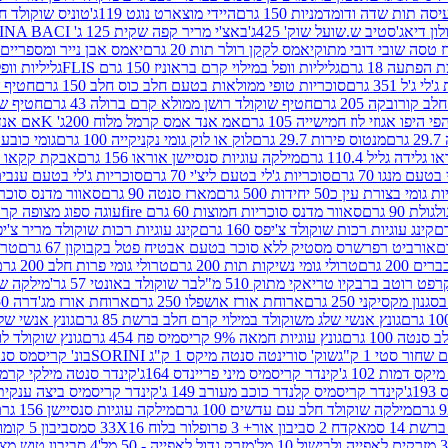
ה תות שדה ודומדמניות 150 גרם
היידי מוצארט נוגט 119ג'
טוניס שוקולד חלב 
לון דיאג'סטיב ש.שועל שוק' 425ג'
באצ'י מריר קפה שקית 125 ג' PERUGINA BACI
 טסה שובי דובי מתוק
יאמס לקקן רולר תות 20 גרם
יאמס אבן נייר ומספריים 18 גרם
 הפתעה 18 גרם
גליליות וופל במילוי קרם בראוניז 150 גרם FLIS
גליליות וופל במי
ג'ל 351 גרם
סוכריות טופי ממולאות בטעם חלב כוס חלב 150 גרם
חטיף שו
קורובקה 205 גרם
חטיף שוקולד רושן ממולא קרם ברולה 43 גרם
חטיף שוק
 היפו אגוזי לוז חמישייה 105 גרם
אמ אנד אמס קרמל מלוח 200ג' K
אם אנד א
ם
מנטוס פירות 29.7 גרם
לוק או לוק גומי נקניקייה 100 גרם
גומי כובע כחול
 גלידה גליל 110.4 גרם
מילקה עוגיות סנסיישן אוראו 156 גרם
אבקת קקאו 400 גרם
טעם מנגו 70 גרם
סוכריות ג'לי בטעם ליצ'י 70 גרם
סוכריות ג'לי בטעם ענבים 70 ג
ומי בצורת עין כ50 יחידות 500 גרם
מארז סנטה 90 גרם
סאוור מדנס סוכריות
 90 גרם
סאוור מדנס סוכריות חמוצות 60 גרם fire
עוגה ספוג מצופה קרם וניל 
קינג עוגיות רכות שוקולד צ'יפס 160 גרם
קינג עוגיות רכות שוקולד מריר צ'יפס 160 
אורביט רפרשרס מסטיק ללא סוכר בטעם אבטיח פטל בקבוקון 67 גרם
טרולי
 200 גרם
טרולי גומי נשיקות תות 200 גרם
טרולי גומי פרות חלב 200 גרם
רפט רוטב ברבקיו טריאקי מתוק 510 מ"ל
בר שוקולד באונטי 57 גר'
מילקה שוקו
ון מקסיקני 250 גרם
ארוחת אורז אושפלו 250 גרם
ארוחת אורז מג'דרה 250 גרם
גונץ אנשי שלג משוקולד במילוי קרם חלב ברשת 85 גרם
גונץ אנשי שלג
נטה 100 גרם
גונץ עוגיות חמאה 9% קריסמיס פח 454 גרם
גונץ שוקולד לו
שחור סטי 1 ק"ג
שוק' סורינטה סנטה מיקס 1 ק"ג SORINI
בונ' קריסמס סנטה עם פפ
ס דמות 102 ג'
קינדר קריסמיס מיני פריינדס 164ג'
קינדר סנטה מילקי קרמל 110
ג'
קינדר קריסמיס קלנדר כוכב מעורב 149 ג'
קינדר קריסמיס ביצה ענקית בנו
מילקה שוקולד חלב עם עדשים 100 גרם
מילקה עוגיות סנסיישן 156 גרם
ת 14 סמ
אקדח 2 סביבון אור+ 3 פרופלור בלוח 33X16 סמ
סביבון 5 קומות בלוח 17X12 סמ
מזרק גדול לאפייה - 50 מל'
4 סביבון טוש מצייר בלוח 29X10 סמ