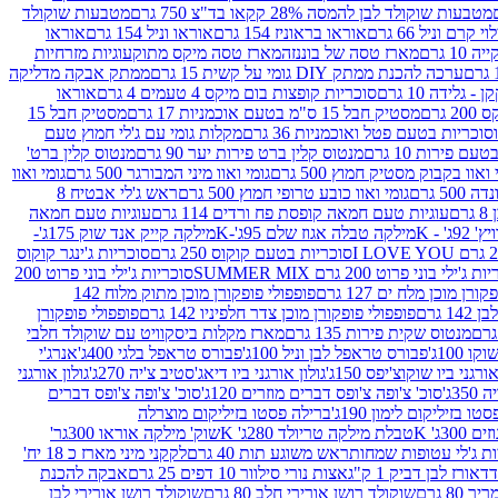
מטבעות שוקולד לבן להמסה 28% קקאו בד"צ 750 גרם
מטבעות שוקולד
קרם וניל 66 גרם
אוראו בראוניז 154 גרם
אוראו וניל 154 גרם
אוראו
1 גרם
מארז טסה של בוננזה
מארז טסה מיקס מתוק
עוגיות מזרחיות
ערכה להכנת ממתק DIY גומי על קשית 15 גרם
ממתק אבקה מדליקה
גלידה 10 גרם
סוכריות קופצות בום מיקס 4 טעמים 4 גרם
אוראו
 גרם
מסטיק חבל 15 ס"מ בטעם אוכמניות 17 גרם
מסטיק חבל 15
וכריות בטעם פטל ואוכמניות 36 גרם
מקלות גומי עם ג'לי חמוץ טעם
ם פירות 10 גרם
מנטוס קלין ברט פירות יער 90 גרם
מנטוס קלין ברט'
 ואוו בקבוק מסטיק חמוץ 500 גרם
גומי ואוו מיני המבורגר 500 גרם
גומי ואוו
50 גרם
גומי ואוו כובע טרופי חמוץ 500 גרם
ראש ג'לי אבטיח 8
ם
עוגיות טעם חמאה קופסת פח ורדים 114 גרם
עוגיות טעם חמאה
' - K
מילקה טבלה אגוז שלם 95ג'-K
מילקה קייק אנד שוק 175ג'-
סוכריות בטעם קוקוס 250 גרם
סוכריות ג'ינגר קוקוס
ג'ילי בוני פרוט 200 גרם SUMMER MIX
סוכריות ג'ילי בוני פרוט 200
רן מוכן מלח ים 127 גרם
פופפולי פופקורן מוכן מתוק מלוח 142
 גרם
פופפולי פופקורן מוכן צדר חלפיניו 142 גרם
פופפולי פופקורן
מנטוס שקית פירות 135 גרם
מארז מקלות ביסקוויט עם שוקולד חלבי
100ג'
פבורס טראפל לבן וניל 100ג'
פבורס טראפל בלגי 400ג'
אנרג'י
ורגני ביו שוקוצ'יפס 150ג'
גולון אורגני ביו דיאג'סטיב צ'יה 270ג'
גולון אורגני
3ג'
סוכ' צ'ופה צ'ופס דברים מוזרים 120ג'
סוכ' צ'ופה צ'ופס דברים
ו בזיליקום לימון 190ג'
ברילה פסטו בזיליקום מוצרלה
3ג' K
טבלת מילקה טריולד 280ג' K
שוק' מילקה אוראו 300גר'
ות ג'לי עטופות שמחות
ראש משוגע תות 40 גרם
לקקני מיני מארז כ 18 יח'
אורז לבן דביק 1 ק"ג
אצות נורי סילוור 10 דפים 25 גרם
אבקה להכנת
80 גרם
שוקולד רושן אורירי חלב 80 גרם
שוקולד רושן אורירי לבן