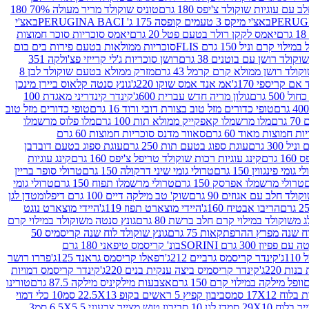
עם עוגיות שוקולד צ'יפס 180 גרם
טוניס שוקולד מריר מעולה 70% 180
באצ'י מיקס 3 טעמים קופסה 175 ג' PERUGINA BACI
באצ'י
יאמס לקקן רולר בטעם פטל 20 גרם
יאמס סוכריות סוכר חמוצות
לוי קרם וניל 150 גרם FLIS
סוכריות ממולאות בטעם פירות בים בום
קולד רושן עם בוטנים 38 גרם
רושן סוכריות ג'לי קרייזי פצ'ולקה 351
ולד רושן ממולא קרם קרמל 43 גרם
מזרק ממולא בטעם שוקולד לבן 8
ם קריספי 170ג'
אמ אנד אמס שוקו 220ג'
גונץ סנטה קלאוס ביירן מינכן
 500 גרם
גולון מריה חדש עברית 600ג'
קינדר קינדריני מאגדת 100
טופי כדורים מזל טוב בצורת דובי ורוד 16 גרם
טופי כדורים מזל טוב
רם
מלו מרשמלו קאפקייק ממולא תות 100 גרם
מלו פלוס מרשמלו
 חמוצות מאוד 60 גרם
סאוור מדנס סוכריות חמוצות 60 גרם
300 גרם
עוגת ספוג בטעם תות 250 גרם
עוגת ספוג בטעם דובדבן
גרם
קינג עוגיות רכות שוקולד טריפל צ'יפס 160 גרם
קינג עוגיות
 גומי פינגווין 150 גרם
טרולי גומי שיני דרקולה 150 גרם
טרולי סופר בריין
טרולי מרשמלו אפרסק 150 גרם
טרולי מרשמלו תפוח 150 גרם
טרולי גומי
לד חלב עם אגוזים 90 גרם
שוק' טב מילקה דיים 100 גרם דיפלומט
דן לגן
הריבו אבטיח 160ג'
היידי מוצארט תפוז 119ג'
היידי מוצארט נוגט
 משוקולד במילוי קרם חלב ברשת 80 גרם
גונץ סנטה משוקולד במילוי קרם
ח שנה מפרץ ההרפתקאות 75 גרם
גונץ שוקולד לוח שנה קריסמיס 50
יון 300 גרם SORINI
בונ' קריסמס טיפאני 180 גרם
ג'
קינדר קריסמס גרביים 212ג'
רפאלו קריסמס גראנד 125ג'
פררו רושר
ת 220ג'
קינדר קריסמיס ביצה ענקית בנים 220ג'
קינדר קריסמס דמויות
וופל מילקה במילוי קרם 150 גרם
אצבעות מילקיניס מילקה 87.5 גרם
טורינו
סביבון קפיץ 5 ראשים בקופ 22.5X13 סמ
10 כלי דמוי
דן לגן 10 סביבון טוש מצייר צבעוני 6.5X5.5 סמ
3