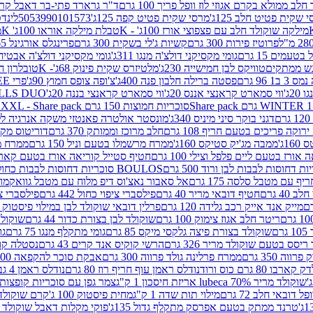
 ממולא בקרם אגוזי לוז וופל פריך 100 גרם
ד"ר גרארד פתי-בר דאבל קרם ב
 שקית פטיט חלב 125ג'
מרסי שקית פטיט קפה 125ג'
5053990101573
לינדט
מילקה שוקולד חלב עם פצפוצי אורז 100ג' - K
טבלת מילקה אוראו 100ג' K
מ
פרוטיז פירות 300 גרם
קשיות ג'לי בשקית 300 גרם
פרינגלס אורגינל 165 גרם
עמים 15 גרם
גומי מקסיקני דולצ'ה מנגו 311ג'
גומי מקסיקני דולצ'ה אבטיח 311ג
ש ממתקים
טוויקס לבן חמישייה 230ג'
מלטיזרס שקית פינוק 68ג'- K
טובלרון חלב 35ג
 96 גרם
פסטה ברילה חלבון פנה 400ג'
צ'ופה צופס חמוץ 90ג'
פרי FREE חטיף מלון קראנצ'י 20 גרם
2ג'
ווי סמארט קראנצי אננס 20ג'
ווי סמארט קראנצי בננה 20ג'
SKILLS DUO סוכריות על מקל בטעמי תפו
סוכריות חמוצות 150 גרם SOUR MADNESS XXL - Share pack
דגני בוקר סיני מיניס 340ג'
מונסטר אולטרה פאנטזי משקה אנרגיה ללא סוכר
וקה פריכים בטעם חריף 108 גרם
חלב מרוכז וממותק 370 גרם
דוריטוס מקסיק
1ג'
ממבה מג'יק סטיקס 160ג'
ממרח מרשמלו בטעם וניל 150 גרם
ממרח מרש
ורז בטעם ליים פלפל וצילי 100 גרם
חטיף סטייל קוריאה אורז בטעם קארבונרה 
BOULOS סוכריות דחוסות לבבות כחול לבן 500 גרם
 עם מטבל סלסה 175 גרם
אל סאבור נאצ'וס דיפ מלוח עם מטבל גוואקמולי 175 ג
40 גרם
חטיף דובאי מריר 40 גרם
פילסברי ציפוי כחול 442 גרם
פילסברי ציפו
מייק אנד אייק רכב גלידה 120 גרם
פרלין דובאי שוקולד לבן במילוי פיסטוק וקדאיף
ריטר חלב אגוז צימוק 100 גרם
שוקולד לבן בצורת כדור 44 גרם
שוקולד ח
ם
שוקולד בצורת פיצה גלקסי מיקס 85 גרם
גומי מתקלף מנגו 75 גרם
גו
ריסס בטעם שוקולד מריר 326 גרם
הרשי קוקיס אנד קרים 43 גרם
נסטלה קורנ
ה 350 גרם
ממרח פרלינה גולד פרווה 300 גרם
אבקת סוכר להקפאה 300 גרם
80 גרם כוס ורוד
נודלס ראמן עוף חריף רוז 80 גרם
נודלס ראמן 4 גבינות 80 גרם
שוקולד מריר 70% lubeca אריזת חיסכון 1 ק"ג
צמר גפן עם סוכריות קופצות ענב
 דובאי חלב 72 גרם
מילוי תות שדה 1 ק"ג
מחית פיסטוק 100 ג'
קרם שוקולד לשמר
טרנד ממתק בטעם אפרסק מתקלף גדול 135ג'
פוקי מקלות דאבל שוקולד 47 גרם