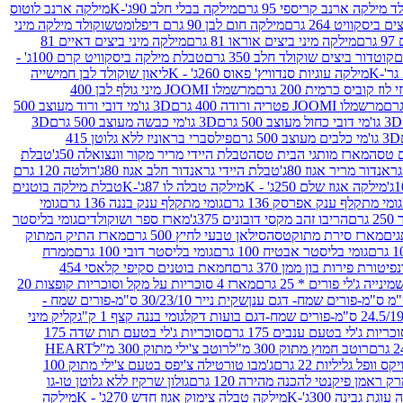
 מילקה ארנב קריספי 95 גרם
מילקה בבלי חלב 90ג'-K
מילקה ארנב לוטוס
ביסקוויט 264 גרם
מילקה חום לבן 90 גרם דיפלומט
שוקולד מילקה מיני
ם
מילקה מיני ביצים אוראו 81 גרם
מילקה מיני ביצים דאיים 81
קוטדור ביצים שוקולד חלב 350 גרם
טבלת מילקה ביסקוויט קרם 100ג' -
מילקה עוגיות סנדוויץ' פאוס 260ג' - K
ליאון שוקולד לבן חמישייה
 קוביס כרמית 200 גרם
מרשמלו JOOMI מיני גולף לבן 400
מרשמלו JOOMI פטריה ורודה 400 גרם
3D גו'מי דובי ורוד מעוצב 500
3D גו'מי דובי כחול מעוצב 500 גרם
3D גו'מי כבשה מעוצב 500 גרם
3D
3D גו'מי כלבים מעוצב 500 גרם
פילסברי בראוניז ללא גלוטן 415
 טסה
מארז מותגי הבית טסה
טבלת היידי מריר מקור וונצואלה 50ג'
טבלת
אנדור מריר אגוז 80ג'
טבלת היידי גראנדור חלב אגוז 80ג'
רולטה 120 גרם
מילקה אגוז שלם 250ג' - K
מילקה טבלה לו 87ג'-K
טבלת מילקה בוטנים
גומי מתקלף ענק אפרסק 136 גרם
גומי מתקלף ענק בננה 136 גרם
גומי
רם
הריבו זהב מקסי דובונים 375ג'
מארז ספר ושוקולדים
גומי בליסטר
גים
מארז סירת מתוקטסה
סילאן טבעי לחיץ 500 גרם
מארז התיק המתוק
גומי בליסטר אבטיח 100 גרם
גומי בליסטר דובי 100 גרם
ממרח
פיטורת פירות בון ממן 370 גרם
חמאת בוטנים סקיפי קלאסי 454
נייה ג'לי פורים * 25 גרם
מארז 4 סוכריות על מקל וסוכריות קופצות 20
שקית נייר 30/23/10 ס"מ-פורים שמח -
גומי בננה קצף 1 ק"ג
קליק מיני
כריות ג'לי בטעם ענבים 175 גרם
סוכריות ג'לי בטעם תות שדה 175
רוטב חמוץ מתוק 300 מ"ל
רוטב צ'ילי מתוק 300 מ"ל
HEART
קס וופל גליליות 22 גרם
ג'מבו טורטילה צ'יפס בטעם צ'ילי מתוק 100
ק ראמן פיקנטי להכנה מהירה 120 גרם
גולון שרקיז ללא גלוטן טו-גו
וגת גבינה 300ג'-K
מילקה טבלה צימוק אגוז חדש 270ג' - K
מילקה