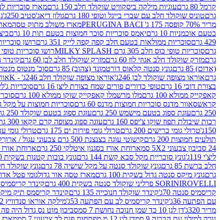
קרמל 80 גרם
עוגיות מילקה ביסקוויט שוקולד חלב 150 גרם
מארז סוכריות לעיס
גרם
טוניס שוקולד חלב עם שברי בייגל וטופי 180 גרם
גולון דיאג'סטיב 250ג'
גו
מריר 70% קופסה 175 ג' PERUGINA BACI
מארז משולב מתוק טסה
מארז
בטעם אוכמניות 10 גרם
יאמס סוכריות סוכר חמוצות בטעם תות 10 גרם
ביצת
429 גרם
סוכריות ממולאות בטעם חלב קפה קפה לייק 351 גרם
רושן סוכריות ג'לי 
גרם
סוכריות טופי כוס חלב 305 גרם MILKY SPLASH
רושו סוכריות טופי חלב 
גרם
מזרק שוקולד חלב אגוזי לוז 60 גרם
מזרק שוקולד חלב לבן 60 גרם
קינדר הפי
(אדום) 85 גרם
גונץ סנטה קלאוס דורטמונד (צהוב) 85 גרם
סוכ' מנטוס מנטה 29.7 גר
גרם
אוראו מצופה שוקולד לבן 246ג'
אוראו מצופה שוקולד חלב 246ג' - K
אוראו
בצורת דובי 16 גרם
טופי כדורים פורים שמח בצורת ליצן 16 גרם
סוכריות ג'לי ב
קאפקייק ממולא 100 גרם
מלו מרשמלו קאפקייק שוקו ממולא 100 גרם
סוכריות ג
קראש
סאוור מדנס סוכריות חמוצות מדנס 60 גרם
סוכריות חמוצות על מקל גולגולת
250 גרם
עוגת ספוג בטעם מישמש 250 גרם
עוגת ספוג בטעם שוקולד 250 גרם
רכות שיבולת תפוז שוקו צ'יפס 160 גרם
עוגה ספוג מצופה קרם קקאו 300 גרם
150ג'
טרולי גומי כרישים 200 גרם
טרולי גומי פירות ים 175 גרם
טרולי גומי עכברים
תולעים חמוצות 200 גרם
קישוטי עוגה בצנצנת 500 גרם צבעוני עגול / ארוך
ק
24 סביבון צבעוני 5X2 סמ
ארוחת אורז בסגנון איטלקי 250 גרם
ארוחת אורז בסגנ
ליצ'י 119ג'
גונץ סוכריית מקל סבא קשת 144 גרם
גונץ בובות קטנות בשקית 100 גרם
חלב ברשת 85 גרם
גונץ שוקולד סנטה על מקל שישיה 78 גרם
גונץ שוקולד חלב ס
גרם
גונץ מיקס סנטה גדול בשקית 100 גרם
מארז טסה אור גדול
גומי פטל אדום 
ROVELLI פרליני שוקולד סנטה בשקית 400 גרם
SORINI
קינדר קריסמיס מיק
קריסמיס סנטה 70ג'
קינדר שוקולד חנוכייה 135 גרם
קינדר קריסמס תיק מיקס 193
עם הפתעה 36ג'
קינדר קריסמיס לב עם הפתעה 53ג'
מילקה אוראו סנדוויץ 92 גרם
מריר 320ג'
דן לגן 10 כד שמן חנוכה נחושת 7 סמ
סביבון מוט נס גדול היה פה ברש
נורה למילוי עם הברגה 9 סמ
דן לגן 12 מ.מפתחות פנס לד צבעוני 7 סמ
מארז 3 מזרקים לאפייה ולבישול 10 מל'