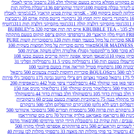
סקוויט ממולא בקרם בטעם שוקולד חלב 216 גרם
בונ' מרסי לאבלי
 לינדור טבלה פיסטוק 100ג'
קינדר שוקוצ'יפס 136ג'
'טבלת מילקה תות
ילקה לוטוס ביסקוף 90ג' - K
מרסי שקית פטיט קראנץ' 125ג'
מרסי לאבליז
קנדי בייטס ירוק חמוץ 20 גרם
קנדי בייטס מתוק אדום 20 גרם
ביצת
'
גומי מקסיקני דולצ'ה קולה 311ג'
גומי מקסיקני דולצ'ה תות 311ג'
חטיף
' - K
BUBBLE TEA אייס תה תות אפרסק 320 מ"ל
BUBBLE
דפדפי קוקוס צ'יפס קוקוס בטעם מתקתק
ח ותות 120 גרם
סוכריות קשות PURE
סאוור מדנס סוכריות על מקל חמוצות בשקית 100
 500 מ"ל
מונסטר (סגול) אולטרה ויולט משקה אנרגיה 500
ן טאקו 110ג'
סנאפי חטיפי אפונה ירוקה פריכים בטעם טבעי 108
מלו בטעם תות 150 גרם
מילקה נוסיני 31.5 גרם
מילקה וופליני 31
100 גרם
חטיף סטייל קוריאה אורז בטעם פיקנטי 100
BOULOS סוכריות דחוסות לבבות צבעונים 500 גרם
אל
רם
אל סאבור נאצ'וס דיפ צ'ילי ברוטב גבינה 175 גרם
סוכ' ג'לי פירות
י פאן פטי שוקולד 442 גרם
פילסברי ציפוי סגול 442 גרם
אפיפית 200
 500 גרם
לואקר מיניס שוקולד 150 גרם
לואקר מיניס אגוז 150
לב בצורת כדור 105 גרם
שוקולד חלב בצורת כדור 44 גרם
שוקולד
מי מתקלף בננה 75 גרם
קוביות חמוצות בטעם ענבים 60 גרם
קוביות
פלקס דבש ללא גלוטן 350ג'
קרם קורנפלקס חלבי 500 גרם
קרם
קרם תות פרווה 500 גרם
ממרח תמרים 500 גרם
סוכר אינוורטי 500
ראמן סאמיאנג בולדק אורגינל 70 גרם כוס שחור
ראמן
ים / תות שקית 12 גרם
טבלת היידי קרמי טירמיסו 90ג'
סאוור מדנס
ים וקראנצ'ים 500 גרם פרווה
קרם אספרסו למילוי מקרון 500
שוק' בר פוקי מקלות תה מאצה 33 גרם
פוקי מקלות לבן עוגיות 40