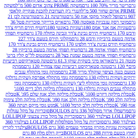
 100 גרם
משקה PRIME צהוב אדום 500 מ"ל
משקה
הנגרי ג'ק תערובת להכנת פנקייק קלאסי
ל לואקר מקסי אגוז 50 גרם
טורטינה 21 גרם
טורטינה לבן 21
 עגבניות פאסטה 700 גרם
אייס ברייקר סוכריות פטל 36
מ אנד אמס 180ג'
עוגיות באונטי 180ג'
חטיף תירס חריף צ'דר
חטיף תירס גבינת צ'דר וגבינה כחולה 170 גרם
חטיף תפוחי
ביקיו ודבש 28 גרם
מקלוני תירס בטעם צ'דר 227
 גבינת צ'דר חלפינו 170 גרם
חטיף תירס גבינת צ'דר 170
חי אדמה 28 גרם
חטיף תפוחי אדמה בטעם ברביקיו 28
וחי אדמה בטעם שמנת בצל 28 גרם
מנטוס לל"ס קלין ברט'
אוראו מיני בשקית שוקו 61.3 גרם
טונה סטארקיסט רביעיות
טונה סטארקיסט רביעיות שמן צמחי* 120 גרם
ממתק
יפוי שוקולד מריר 238 גרם
ממתק גומי מתקלף ענבים
דולה) 130 גרם
ממתק גומי מתקלף אפרסק (שקית גדולה)
ק גומי מתקלף ליצ'י (שקית גדולה) 130 גרם
ממתק גומי
(שקית גדולה) 130 גרם
טבלת מילקה חלב דיים 100ג'
דיזרט 100ג' K
טבלת מילקה חלב אגוז שלם 95ג' K
טבלת
K
טבלת מילקה חלב אגוז 90ג' K
טבלת מילקה חלב צימוק
טבלת מילקה חלב קרמל 100ג' K
מגש גומי מיקס תנתה 360
 מסולסל 336 גרם BOULOS
סוכריות על מקל עגולות
 גרם
סוכריות על מקל בורג צבעוני LOLLIPOP
סוכריות על מקל מסולסלות LOLLIPOP בצילנדר 360
ות מקרון במבחר טעמים 300 גרם BOULOS
צילנדר לקריץ
28 גרם BOULOS
בייק רולס מלח 80 גרם