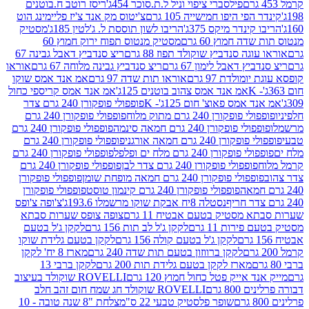
פילסברי ציפוי וניל ל.ת.סוכר 454ג'
ריסז רוטב ח.בוטנים
פי היפו חמישייה 105 גרם
צ'יטוס מק אנד צ'יז פליימינג הוט
ינדר מיקס 375ג'
הריבו לשון תוססת ל. ג'לטין 185ג'
מסטיק
ה חמוץ 60 גרם
מסטיק מנטוס תפוח ירוק חמוץ 60
גה סנדביץ שוקולד תפוז 88 גרם
ריצ סנדביץ דאבל גבינה 67
ץ דאבל לימון 67 גרם
ריצ סנדביץ גבינה מלוחה 67 גרם
אוראו
מולדת 97 גרם
אוראו תות שדה 97 גרם
אמ אנד אמס שוקו
אמ אנד אמס צהוב בוטנים 125ג'
אמ אנד אמס קריספי כחול
אמס פאוצ' חום 125ג'- K
פופפולי פופקורן 240 גרם צדר
פופקורן 240 גרם מתוק מלוח
פופפולי פופקורן 240 גרם
י פופקורן 240 גרם חמאה סינמה
פופפולי פופקורן 240 גרם
רן 240 גרם חמאה אורגני
פופפולי פופקורן 240 גרם
פופקורן 240 גרם מלח ים ופלפל
פופפולי פופקורן 240 גרם
פופפולי פופקורן 240 גרם צדר לבן
פופפולי פופקורן 240 גרם
פולי פופקורן 240 גרם חמאה מופחת שומן
פופפולי פופקורן
פופפולי פופקורן 240 גרם קינמון טוסט
פופפולי פופקורן
נסטלה 8יח אבקת שוקו מרשמלו 193.6ג'
צ'ופה צ'ופס
 מסטיק בטעם אבטיח 11 גרם
צופה צופס שערות סבתא
ירות 11 גרם
לקקן ג'ל לב תות 156 גרם
לקקן ג'ל בטעם
לקקן ג'ל בטעם קולה 156 גרם
לקקן בטעם גלידת שוקו
לקקן ברווזון בטעם תות שדה 240 גרם
מארז 8 יח' לקקן
מארז לקקן בטעם גלידת תות 200 גרם
לקקן ברבי 13
 אייק פטל כחול חמוץ 120 גרם
ROVELLI שוקולד בעיצוב
80 גרם
ROVELLI שוקולד חג שמח חום זהב חלב
שופר פלסטיק טבעי 22 ס"מ
צלחת "8 שנה טובה - 10