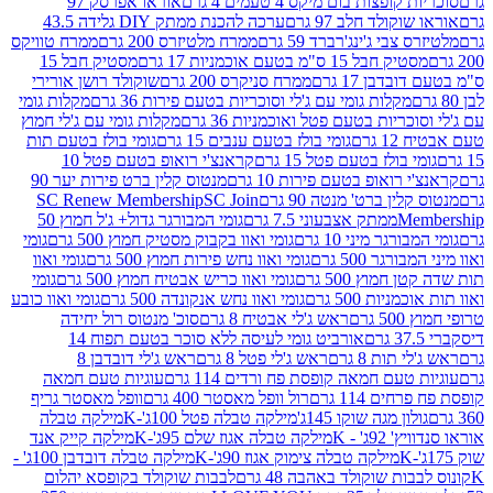
פצות בום מיקס 4 טעמים 4 גרם
אוראו אפרסק 97
ולד חלב 97 גרם
ערכה להכנת ממתק DIY גלידה 43.5
בי ג'ינג'רברד 59 גרם
ממרח מלטיזרס 200 גרם
ממרח טוויקס
בל 15 ס"מ בטעם אוכמניות 17 גרם
מסטיק חבל 15
בן 17 גרם
ממרח סניקרס 200 גרם
שוקולד רושן אורירי
מקלות גומי עם ג'לי וסוכריות בטעם פירות 36 גרם
מקלות גומי
ריות בטעם פטל ואוכמניות 36 גרם
מקלות גומי עם ג'לי חמוץ
רם
גומי בולז בטעם ענבים 15 גרם
גומי בולז בטעם תות
בולז בטעם פטל 15 גרם
קראנצ'י רואופ בטעם פטל 10
רואופ בטעם פירות 10 גרם
מנטוס קלין ברט פירות יער 90
ין ברט' מנטה 90 גרם
SC Join
SC Renew Membership
M
ממתק אצבעוני 7.5 גרם
גומי המבורגר גדול+ ג'ל חמוץ 50
גר מיני 10 גרם
גומי ואוו בקבוק מסטיק חמוץ 500 גרם
גומי
גר 500 גרם
גומי ואוו נחש פירות חמוץ 500 גרם
גומי ואוו
מוץ 500 גרם
גומי ואוו כריש אבטיח חמוץ 500 גרם
גומי
ות 500 גרם
גומי ואוו נחש אנקונדה 500 גרם
גומי ואוו כובע
רם
ראש ג'לי אבטיח 8 גרם
סוכ' מנטוס רול יחידה
אורביט גומי לעיסה ללא סוכר בטעם תפוח 14
תות 8 גרם
ראש ג'לי פטל 8 גרם
ראש ג'לי דובדבן 8
עם חמאה קופסת פח ורדים 114 גרם
עוגיות טעם חמאה
 114 גרם
רול וופל מאסטר 400 גרם
וופל מאסטר גריף
ון מגה שוקו 145ג'
מילקה טבלה פטל 100ג'-K
מילקה טבלה
ג' - K
מילקה טבלה אגוז שלם 95ג'-K
מילקה קייק אנד
מילקה טבלה צימוק אגוז 90ג'-K
מילקה טבלה דובדבן 100ג' -
ת שוקולד באהבה 48 גרם
לבבות שוקולד בקופסא יהלום