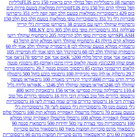
גליליות וופל במילוי קרם בראוניז 150 גרם FLIS
גליליות
יל 150 גרם FLIS
סוכריות ממולאות בטעם פירות בים
סוכריות ממולאות בטעם חלב קפה קפה לייק 351 גרם
רושן
351 גרם
סוכריות טופי ממולאות בטעם חלב כוס חלב 150
ולד רושן עם בוטנים 38 גרם
רושן סוכריות ג'לי קרייזי
סוכריות טופי כוס חלב 305 גרם MILKY
ושו סוכריות טופי חלב קורובקה 205 גרם
חטיף שוקולד רושן
לה 43 גרם
חטיף שוקולד רושן ממולא קרם קרמל 43
ולא בטעם שוקולד לבן 8 גרם
מזרק שוקולד חלב אגוזי לוז 60
לד חלב לבן 60 גרם
קינדר הפי היפו אגוזי לוז חמישייה 105
מס קרמל מלוח 200ג' K
אם אנד אם קריספי 170ג'
אמ אנד
גונץ סנטה קלאוס ביירן מינכן (אדום) 85 גרם
גונץ סנטה
ד (צהוב) 85 גרם
סוכ' מנטוס מנטה 29.7 גרם
מנטוס פירות
ק או לוק גומי נקניקייה 100 גרם
גומי כובע כחול 500 גרם
גולון
ית 600ג'
קינדר קינדריני מאגדת 100 גרם
אוראו מצופה
'
אוראו מצופה שוקולד חלב 246ג' - K
אוראו גלידה גליל
ילקה עוגיות סנסיישן אוראו 156 גרם
אבקת קקאו 400
רים מזל טוב בצורת דובי ורוד 16 גרם
טופי כדורים מזל טוב
ם
טופי כדורים פורים שמח בצורת ליצן 16 גרם
סוכריות
70 גרם
סוכריות ג'לי בטעם ליצ'י 70 גרם
סוכריות ג'לי
גרם
מלו מרשמלו קאפקייק ממולא תות 100 גרם
מלו פלוס
יק ממולא 100 גרם
מלו מרשמלו קאפקייק שוקו ממולא
יות גומי בצורת עין כ50 יחידות 500 גרם
מארז סנטה 90
נס סוכריות חמוצות מאוד 60 גרם
סאוור מדנס סוכריות
סאוור מדנס סוכריות חמוצות מדנס 60 גרם
סוכריות