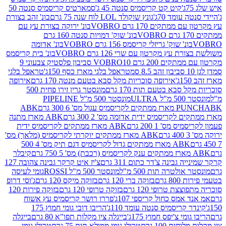
קיט קט קריסמיס סנטה 45 ג'
סמארטיס קריסמיס סנטה 50
עומד 70ג'
גונץ שוקולד LOL לוח שנה 75 גרם
בונ' זהב בצורת
תקים 170 גרם VOBRO
בונ' ירוקה בצורת עץ עם
בונ' שוק' דמויות סנטה 160 גרם
נ' שוק' גריזלי קריסמס 156 גרם VOBRO
בונ' אדומה
עץ מקרטון עם שרי 126 גרם VOBRO
בונ' בית קריסמס
 200 גרם VOBRO
10 סביבון פלסטיק צבעוני 9
טראפל בלגי מארז כסף 150ג'
טראפל בלגי
אירופה סוכריות מקל סבא בטעם מנטה 170 גרם
אירופה
סבא בטעם תות 170 גרם
מונסטר גרין זירו פחית 500
ULT
מונסטר 500 מ"ל PIPELINE
ABK
PU
לקריסמיס ידית אדומה מס' 2 300 גרם
ABK מארז מתנה
מס' 1 200 גרם
ABK מארז ממתקים לקריסמיס ידית
ABK מארז ממתקים יוקרתי לקריסמיס (מלאך) מס'
ABK מארז ממתקים גדול לקריסמיס דגם תיק מס' 4 500
קיבלר
גבינה צ'דר כתום 311 גרם
צ'יז איט קרקר גבינה צהובה 127
ולטרה תות 500 מ"ל
מונסטר 500 מ"ל ROSSI
גומי לעיסה
 גרם
בזוקה ברי 120 גרם
בזוקה מיקס 120 גרם
ג'וסי דרופ
ת טרופי 120 גרם
בזוקה טרופי 120 גרם
בזוקה פירות 120
מס כחול קריספי 107ג'
פררו רושר קריסמיס עץ אשוח
קריסמיס סנטה עומד 110ג'
הריבו דובי גומי חמוץ 175
י צ'יפס חמוץ 175ג'
בייגלה ציו מקלות תפו"א 80 גרם
בייגלה
ים 100 גרם
טרולי גומי ממולא תות 75 גרם
טרולי גומי