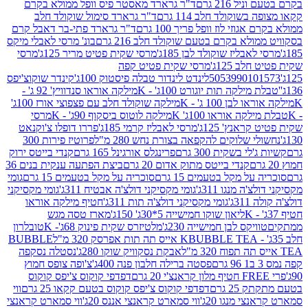
 216 גרם
ד"ר גרארד מאסטר פיס וופל ממולא בקרם
שוקולד חלב 114 גרם
ד"ר גרארד סימול שוקולד חלב
וזי לוז וופל פריך 100 גרם
ד"ר גרארד פתי-בר דאבל קרם
לא בקרם בטעם שוקולד חלב 216 גרם
בונ' מרסי לאבלי מיקס
בליז שוקולד לבן 185ג'
מרסי שקית פטיט מריר 125ג'
מרסי
ב 125ג'
מרסי שקית פטיט קפה
505399010
לינדט לינדור טבלה פיסטוק 100ג'
קינדר שוקוצ'יפס
ילקה תות יוגורט 100ג' - K
מילקה אוראו סנדוויץ' 92 ג' -
בן 100 ג' - K
מילקה שוקולד חלב עם פצפוצי אורז 100ג'
ה אוראו 100ג' K
מילקה לוטוס ביסקוף 90ג' - K
מרסי
אנץ' 125ג'
מרסי לאבליז קרמי 185ג'
פררו דופלו צ'וקנאט
 שלוקים להקפאה בצורת נחש 280 מ"ל
פרוטיז פירות 300
י בשקית 300 גרם
פרינגלס אורגינל 165 גרם
קנדי בייטס ירוק
קנדי בייטס מתוק אדום 20 גרם
ביצת הפתעה ענקית בנים 36
ל מקל בטעמים 15 גרם
סוכריה על מקל בטעמים 15 גרם
גומי
 מנגו 311ג'
גומי מקסיקני דולצ'ה אבטיח 311ג'
גומי מקסיקני
ג'
גומי מקסיקני דולצ'ה תות 311ג'
חטיף מילקה אוראו
ליאון שוקו חמישייה 5*30ג' 150ג'
מארז טסה מגש
יקס לבן חמישייה 230ג'
מלטיזרס שקית פינוק 68ג'- K
טובלרון
BUBBLE TEA אייס תה תות אפרסק 320 מ"ל
BUBBLE
אבקת נסקוויק שוקו 280ג'
נסטלה נסקפה
פסטה ברילה חלבון פנה 400ג'
צ'ופה צופס חמוץ
דפדפי קוקוס צ'יפס קוקוס
2 גרם
דפדפי קוקוס צ'יפס קוקוס בטעם קקאו 25 גרם
ווי
 מנגו 20ג'
ווי סמארט קראנצי אננס 20ג'
ווי סמארט קראנצי