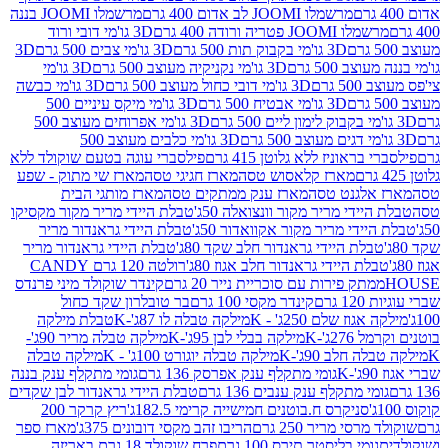
מרשמלו JOOMI לב אדום 400 גרם
מרשמלו JOOMI בננה
JOOM פטריה ורודה 400 גרם
3D גו'מי דובי ורוד
3D גו'מי בקבוק תות 500 גרם
3D גו'מי צבים 500 גרם
3D
 500 גרם
3D גו'מי נקניקיה מעוצב 500 גרם
3D גו'מי
גרם
3D גו'מי דובי כחול מעוצב 500 גרם
3D גו'מי כבשה
3D גו'מי אבטיח 500 גרם
3D גו'מי מיקס עיניים 500
3D גו'מי אפרוחים מעוצב 500
3D גו'מי כלבים מעוצב 500
ראוניז ללא גלוטן 415 גרם
פילסברי עוגה בטעם שוקולד ללא
מארז קלאסוש טסה
מארז חגיגי טסה
מארז שי מתוק - שפע
אלגנט טסה
מארז ענק ממתקים טסה
מארז מותגי הבית
ידי מריר מקור וונצואלה 50ג'
טבלת היידי מריר מקור מקסיקו
ידי מריר מקור אקוואדור 50ג'
טבלת היידי גראנדור מריר
לת היידי גראנדור חלב שקד 80ג'
טבלת היידי גראנדור מריר
ת היידי גראנדור חלב אגוז 80ג'
רולטה 120 גרם CANDY
תק פירות עם סוכריית נייר 20 גרם
קינדר שוקולד מיני פרנדס
רם
קינדר מקסי 100 גרם
בר טובלרון שקד כחול
וז שלם 250ג' - K
מילקה טבלה לו 87ג'-K
טבלת מילקה
2ג'-K
מילקה בבלי לבן 95ג'-K
מילקה טבלה מריר 90ג'-
חלב 90ג'-K
מילקה טבלה יוגורט 100ג' - K
מילקה טבלה
גומי מתקלף ענק אפרסק 136 גרם
גומי מתקלף ענק בננה
י מתקלף ענק ענבים 136 גרם
טבלת היידי גראנדור לבן שקדים
סניקרס ח.בוטנים חמישייה קרימי 182.5ג'
ריץ קרקר 200
סי מריר 250 גרם
הריבו זהב מקסי דובונים 375ג'
מארז ספר
ומי בליסטר תירס 100 גרם
פרח שוקולד 18 גרם באריזה