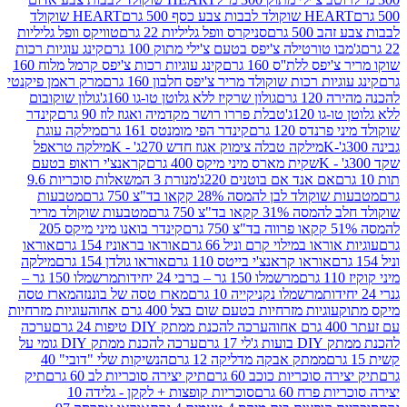
ולד לבבות צבע כסף 500 גרם
HEART שוקולד
50 גרם
סניקרס וופל גליליות 22 גרם
טוויקס וופל גליליות
ו טורטילה צ'יפס בטעם צ'ילי מתוק 100 גרם
קינג עוגיות רכות
ס ללת''ס 160 גרם
קינג עוגיות רכות צ'יפס קרמל מלוח 160
יות רכות שוקולד מריר צ'יפס חלבון 160 גרם
מרק ראמן פיקנטי
 גרם
גולון שרקיז ללא גלוטן טו-גו 160ג'
גולון שוקובום
 120ג'
טבלת פררו רושר מקדמיה ואגוז לוז 90 גרם
קינדר
נדס 120 גרם
קינדר הפי מומנטס 161 גרם
מילקה עוגת
מילקה טבלה צימוק אגוז חדש 270ג' - K
מילקה טראפל
שקית מארס מיני מיקס 400 גרם
קראנצ'י רואופ בטעם
אם אנד אם בוטנים 220ג'
מנורת 3 המשאלות סוכריות 9.6
לד לבן להמסה 28% קקאו בד"צ 750 גרם
מטבעות
 קקאו בד"צ 750 גרם
מטבעות שוקולד מריר
קינדר בואנו מיני מיקס 205
ראו במילוי קרם וניל 66 גרם
אוראו בראוניז 154 גרם
אוראו
אוראו קראנצ'י בייטס 110 גרם
אוראו גולדן 154 גרם
מילקה
מרשמלו 150 גר – ברבי 24 יחידות
מרשמלו 150 גר –
מרשמלו נקניקייה 10 גרם
מארז טסה של בוננזה
מארז טסה
עוגיות מזרחיות בטעם שום בצל 400 גרם אחוה
עוגיות מזרחיות
ערכה להכנת ממתק DIY טיפות 24 גרם
ערכה
 17 גרם
ערכה להכנת ממתק DIY גומי על
ממתק אבקה מדליקה 12 גרם
הנשיקות שלי "דובי" 40
 סוכריות כוכב 60 גרם
תיק יצירה סוכריות לב 60 גרם
תיק
פרח 60 גרם
סוכריות קופצות + לקקן - גלידה 10