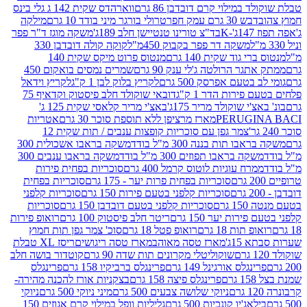
במילוי קרם דובדבן 86 גרם
ווארהדס שקית 142 ג גלי בינס
בש 30 גרם עמק חפר
טרולי בורגר מיני בודד 10 גרם
מילקה
K
בד"צ טורינו טנטיישן חלב 189ג'
משקה מוגז ד"ר פפר
משקה דר פפר בקבוק 450מ"ל
קוקה קולה דובדבן 330
 גוד שקית 140 גרם
מנטוס פרוט מיקס שקית 140
ר הרולטה ג'לי ענק 90 גרם
שמרים נמסים בואקום 450
בטעם אפרסק 500 גרם
לקריץ בלוק לבן 1 ק"ג
לקריץ וידאל
ירות הדר 1 ק"ג
דובאי שוקולד חלב פיסטוק וקדאיף 75
י שוקולד מריר 175ג'
באצ'י מריר קלאסי שקית 125 ג'
PERUGI
מארז מרציפן ללא תוספת סוכר 30 גרם
אטריות
צמר גפן עם סוכריות קופצות ענבים / תות שקית 12
 תות בננה 300 מ"ל בודד
משקה בראבו אשכולית 300
ה בראבו תפוזים 300 מ"ל בודד
משקה בראבו ענבים 300
רח עוגיות לוטוס קרמל 400 גרם
סוכריות בפחית פירות
סוכריות בפחית פרות יער - 175 גרם
סוכריות בפחית
סוכריות קלפני בטעם פירות 150 גרם
סוכריות קלפני
גרם
סוכריות קלפני בטעם דובדבן 150 גרם
סוכריות
רות יער 150 גרם
ריטר חלב פיסטוק 100 גרם
רואופ פירות
תות 18 גרם
רואופ פטל 18 גרם
סוכ' צמר גפן תות חמוץ
1ג'
מארז טסה מאוהב
מארז טסה ריגושים
ריסז XL טבלת
שוקוליטלי מקרונים תות שדה 90 גרם
קוטדור בושה חלב
גלס אורגינל 149 גרם
פרינגלס ברביקיו 158 גרם
פרינגלס
פרינגלס פיצה 158 גרם
בצקניות אורז להכנה מהירה-
ניוקי שלושה צבעים 500 גרם
מיני ניוקי 500 גרם
ניוקי
ג'יו קונכיות 500 גרם
גליליות וופל במילוי קרם אגוזים 150