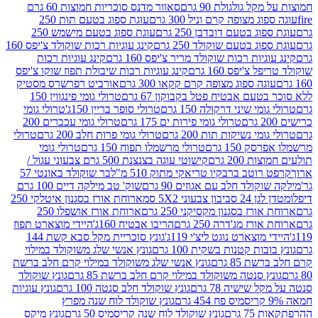
 גולגולת 90 גרם
סאוור מדנס סוכריות חמוצות 60 גרם
 מצופה קרם וניל 300 גרם
עוגת ספוג בטעם תות 250
 בטעם דובדבן 250 גרם
עוגת ספוג בטעם מישמש 250
ג בטעם שוקולד 250 גרם
קינג עוגיות רכות שוקולד צ'יפס 160
יות רכות שוקולד מריר צ'יפס 160 גרם
קינג עוגיות רכות
'יפס 160 גרם
קינג עוגיות רכות שיבולת תפוז שוקו צ'יפס
ה ספוג מצופה קרם קקאו 300 גרם
אורביט רפרשרס מסטיק
עם אבטיח פטל בקבוקון 67 גרם
טרולי גומי פינגווין 150
י שיני דרקולה 150 גרם
טרולי סופר בריין 150ג'
טרולי גומי
טרולי גומי פירות ים 175 גרם
טרולי גומי עכברים 200
י נשיקות תות 200 גרם
טרולי גומי פרות חלב 200 גרם
טרולי
150 גרם
טרולי מרשמלו תפוח 150 גרם
טרולי גומי
200 גרם
קישוטי עוגה בצנצנת 500 גרם צבעוני עגול /
טב ברבקיו טריאקי מתוק 510 מ"ל
בר שוקולד באונטי 57
ולד חלב עם אגוזים 90 גרם
שוק' טב מילקה דיים 100 גרם
יבון צבעוני 5X2 סמ
ארוחת אורז בסגנון איטלקי 250
ז בסגנון מקסיקני 250 גרם
ארוחת אורז אושפלו 250
ז מג'דרה 250 גרם
הריבו אבטיח 160ג'
היידי מוצארט תפוז
וצארט נוגט ליצ'י 119ג'
גונץ סוכריית מקל סבא קשת 144
ת קטנות בשקית 100 גרם
גונץ אנשי שלג משוקולד במילוי
85 גרם
גונץ אנשי שלג משוקולד במילוי קרם חלב ברשת
 סנטה משוקולד במילוי קרם חלב ברשת 85 גרם
גונץ שוקולד
שישיה 78 גרם
גונץ שוקולד חלב סנטה 100 גרם
גונץ עוגיות
גונץ שוקולד לוח שנה מפרץ
גרם
גונץ שוקולד לוח שנה קריסמיס 50 גרם
גונץ מיקס