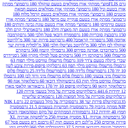
וצ'י ממתקי אורז ממולאים בטעם שוקולד 180 גרם
מוצ'י ממתק
180 גרם
מוצ'י ממתקי אורז ממולאים בטעם חמאת
מוצ'י ממתקי אורז ממולאים בטעם קרמל מלוח 180
תק אורז בטעם פנקייק עם מייפל 180 גרם
מוצ'י ממתק אורז
18 גרם
מוצ'י ממתק אורז בטעם עוגת גבינה ותותים 180
תק אורז בטעם תה מאצ'ה וחלב 180 גרם
אמיצ'לי קרם חלב
סוכריות 100 גרם
ממרח דובאי פטל חלבי 500 גרם
קרמבה
פרורי קראמבל 400 גרם
רוטב פירות יער 300 מ"ל
רוטב
 300 מ"ל
רוטב נוצ'יטלו חלבי 300 מ"ל
מלית פירות יער
דבן אמרנה בסירופ 300 גרם
מילוי קינמון 500 גרם
קרם
קרמו ריו 500 גרם
קרם פטל למילוי מקרון 500 ג'
סניידרס
טעם צ'דר 319 גרם
מלו מרשמלו טוויסט מילוי תפוח 63
לו טוויסט מילוי תפוז 63 גרם
לקקן פיןפופ-פירות צובע לשון
מרשמלו גלידה 100 גרם
מרשמלו גלידה 25 גרם
מלו פלוס
עוני 100 גרם
מלו פלוס מרשמלו מיני ורוד לבן 100 גרם
מלו
 מילוי תות 63 גרם
שוקולד דובאי 60 גרם
לואקר אגוז 90
ו 90 גרם
לקקן פיןפופ 10 יח' 170 גרם
אוראו קלאסי מארז
לוקיטוס סוכריות על מקל בטעמי פירות 120
סוכריות על מקל חמוצות 120 גרם
מארס שלישייה
פירות יער 38 גרם
סוכריה על מקל בטעמים 22 גרם
NIK L
מסטיק חמישיות בטעמים 21.5 גרם
מסטיק
מזוודת הממתקים של מקס וטסה
מאפין דובאי
יה XL מסטיק אבטיח 250 מ"ל
משקה אנרגיה XL
2 מ"ל
גם דיפ בטעם תות 67 גרם
גם דיפ בטעם פטל 67
ס ריינבואו פירות 37.5 גרם
טובלרון חלב 360ג'
לקריץ ונקו