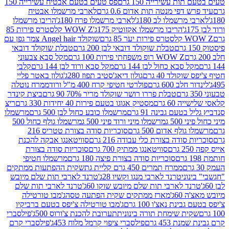
ת עשירייה 150 גרם
פס טעים בטעם אבטיח עשירייה 150
דפי מנטה תות אדום 0.6 גרם
לארבי מרשמלו אבטיח
מרשמלו לב 180ג'
לארבי מרשמלו פרח 180ג'
הריבו מרשמלו
הריבו מרשמלו אקזוטיק 175ג'
WOW Z קלסטרס פירות 85
 85 גרם
שוקולד Angel hair צמר גפן עם
טבלת שוקולד דובאי לבן 200 גרם
טבלת שוקולד דובאי
WOW Z רופ משפחתי פירות 100 גרם
מקל סבא צבעוני
 סבא כחול לבן 144 גרם
מקל סבא ורוד לבן 144 גרם
קלבי
ולד 40 גרם
גולון דיאג'סטיב תפוז 280ג'
גולון באטר פליי
ב 600 גרם
פולרטי חטיפי קרח 400 מ"ל ורוד
ממרח נוטלה
טבלת פררו רושר שוקולד מריר 70% 90 גרם
ביצת קינדר
60 גרם
מסטיק אגוגו בטעם פירות 40 יחידות 330 גרם
ריצ
טעם גבינה 91 גרם
מרשמלו כובע כחול לבן 500 גרם
מרשמלו
50 ג
מרשמלו מיני ורוד פיני 500 ג
מרשמלו גולף כחול 500
לף אדום 500 גרם
סוכריות סודה בצורת טטריס 216
סודה בצורת כלי עבודה 216 גרם
סוויטאנגו אבקה להכנת
סוויטאנגו ממתיק 700 גרם
סוכריות סודה בצורת
סוכריות סודה בצורת פיצה 180 גרם
מרשמלו חטיפי
ממרח תמרים 450 גרם קליית גת
שקית ההפתעות ממתקים
וני
טרנד לארבי מנגו וקשיו 28ג'
טרנד לארבי תות שלם מיובש
ד לארבי תות שלם מיובש שוקו 60ג'
טרנד לארבי תות שלם
6ג'
מארז ממתקים שקית הפתעה טסה
ג'מבו טורטילה
נת נאצ'ו 100 גרם
ג'מבו טורטילה צ'יפס בטעם ברביקיו
ית שימחת תורה בינונית
תערובת להכנת צ'ורוס 500ג'
פילסברי
 453 גרם
פילסברי ציפוי קרמל מלוח 453ג'
פילסברי קרם