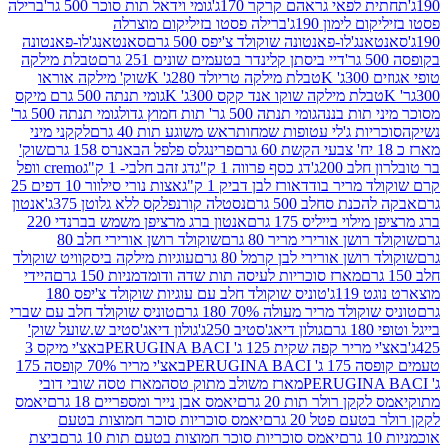
לפאי גראהם קרקר 170ג'
גומי וידאל תות סוכר 500 גר'
ברילה
לימון 190ג'
ברילה פסטו בזיליקום מוצרלה
ג'לו-פאנטונה שוקולד צ'יפס 500 גרם
סאנטאנג'לו-פאנטונה
דיי ביסתן קלינדר בטעמים שונים 251 גרם
טבלת מילקה
K
טבלת מילקה טריולד 280ג' K
שוק' מילקה אוראו
לת מילקה שוקו אנד קקס 300ג' K
גומי תנתה 500 גרם מיקס
 תות בננה
גומי תנתה 500 גר' תות חמוץ גדול
גומי תנתה 500 גר'
יות ג'לי עטופות שמחות
ראש משוגע תות 40 גרם
לקקני מיני
פרינגלס פלפל הבאנרס 158 גרם
שוק'
 200ג'
דג כסף פרווה 1 ק"ג
דג זהב חלבי- 1 ק"ג
cremo וופל
 מריר בודד
אורז לבן דביק 1 ק"ג
אצות נורי סילוור 10 דפים 25
נת סחלב 500 גרם
נסטלה קורנפלקס ללא גלוטן 375ג'
אנטון
וי בייליס 175 גרם
אנטון ברג מרציפן משמש בברנדי 220
שן אורירי מריר 80 גרם
שוקולד רושן אורירי חלב 80
ושן אורירי לבן קרמל 80 גרם
עוגיות מילקה ביסקוויט שוקולד
מארז סוכריות לעיסה תות שדה ודומדמניות 150 גרם
היידי
1ג'
טוניס שוקולד חלב עם עוגיות שוקולד צ'יפס 180
לד מריר מעולה 70% 180 גרם
טוניס שוקולד חלב עם שברי
גולון דיאג'סטיב 250ג'
גולון דיאג'סטיב ש.שועל שוק'
 קפה שקית 125 ג' PERUGINA BACI
באצ'י מיקס 3
PERUGINA
באצ'י מריר 70% קופסה 175
מארז משולב מתוק טסה
מארז טסה שובי דובי
קן רולר תות 20 גרם
יאמס אבן נייר ומספריים 18 גרם
יאמס
עם פטל 20 גרם
יאמס סוכריות סוכר חמוצות בטעם
יאמס סוכריות סוכר חמוצות בטעם תות 10 גרם
ביצת