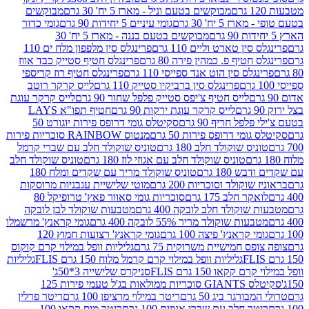
מבוקשים בטעם וניל - מארז 5 יח' 30 גרם
מבוקשים
5 יח' 30 גרם
גומי עיניים 5 יחידות 90 גרם
גומי כדור
מבוקשים בטעם בננה - מארז 5 יח' 30
ין טארט וליים 110 גרם
פרינגלס סין מלפפון מלח ים 110
חטיף פ. כמהין פירה 80 גרם
פרינגלס חטיף סטייק כבד אווז
לס סין הוט אנד ספייסי 110 גרם
פרינגלס חטיף רוז קריספי
פרינגלס סין ברביקיו סטייק 110 גרם
לייס קרקר רוטב
לייס חטיף צ'יפס סטייק פלפל שחור 90 גרם
לייס קרקר עוגת
לייס קרקר עוגת ירקות 90 גרם
חטיף תפו"א LAYS
פל חריף 90 גרם
סקיטלס גומי דרופס פירות יוגורט 50
ומי דרופס פירות 50 גרם
מנטוס RAINBOW סוכריות פירות
יס שוקולד חלב 180 גרם
טוניס שוקולד חלב עם שברי קרמל
טוניס שוקולד חלב עם אגוזי לוז 180 גרם
טוניס שוקולד חלב
 180 גרם
טוניס שוקולד מריר עם שקדים ומלח 180
וקולד וסוכריות 200 גרם
מוטי שלישיית עגבניות מרוסקות
ר חלב 175 גרם
סוכריות גומי סאוור פאץ' טרופיקל 80
וקולד חלב לובקה 400 גרם
מטבעות שוקולד לבן לובקה
ות שוקולד מריר 55% לובקה 400 גרם
גומי קראנץ' מרשמלו
י קראנץ' פיצה 100 גרם
גומי קראנץ' רצועות חמוץ 120
ס חמישיית משרוקית 75 גרם
גליליות וופל במילוי קרם קוקוס
גליליות וופל במילוי קרם קרמל מלוח 150 גרם FLIS
גליליות
קקאו 150 גרם FLIS
סניקרס שלישייה 3*50ג'
סקיטלס GIANTS סוכריות ממולאות בג'ל טעמי פירות 125
ורגר ביג 50 גרם
ריטר במילוי מרציפן 100 גרם
ריטר פרלין
ר חלב עם שברי אגוזים 100 גרם
ריטר מוס קקאו 100