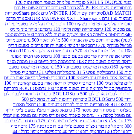
SKILLS DUO סוכריות על מקל בטעמי תפוח ותות 120
P ללא סוכר 60 גרם
סוכריות קשות 60 גרם
BAD
סוכריות קשות WINTER 150 גרם Share pack
סוכריות
סאוור מדנס
קל חמוצות בשקית 100 גרם
סוכריות על מקל בטעמי פירות
סוכריות קולה ולימון 120 גרם
דגני בוקר סיני מיניס
 אולטרה פאנטזי משקה אנרגיה ללא סוכר 500 מ"ל
מונסטר
ה ויולט משקה אנרגיה 500 מ"ל
קוואקר 500 גרם
חלב מרוכז
3 גרם
סנאפי חטיפי אפונה ירוקה פריכים בטעם חריף
 מרוכז וממותק 370 גרם
דוריטוס מקסיקן טאקו 110ג'
סנאפי
ירוקה פריכים בטעם טבעי 108 גרם
סנאפי חטיפי אפונה
בטעם גבינה 108 גרם
ממבה ביץ' בייטס 160ג'
ממבה מג'יק
ממרח מרשמלו בטעם וניל 150 גרם
ממרח מרשמלו בטעם
מילקה נוסיני 31.5 גרם
מילקה וופליני 31 גרם
חטיף סטייל
בטעם עוף פיקנטי 100 גרם
חטיף סטייל קוריאה אורז בטעם
100 גרם
חטיף סטייל קוריאה אורז בטעם קארבונרה 100
יל קוריאה אורז בטעם פיקנטי 100 גרם
BOULOS סוכריות
אדום לבן 500 גרם
BOULOS סוכריות דחוסות לבבות לבן
BOULOS סוכריות דחוסות לבבות כחול לבן 500
 צבעונים 500 גרם
אל סאבור
וח רוטב סלסה 175 גרם
אל סאבור נאצ'ו בטעם צ'ילי חריף
175 גרם
אל סאבור נאצ'וס דיפ מלוח עם מטבל גוואקמולי
סאבור נאצ'וס דיפ צ'ילי ברוטב גבינה 175 גרם
סוכ' ג'לי פירות
סאבור נאצ'וס בטעם צ'ילי עם רוטב גבינה 175 גרם
חטיף
חטיף דובאי מריר 40 גרם
פילסברי ציפוי כחול 442