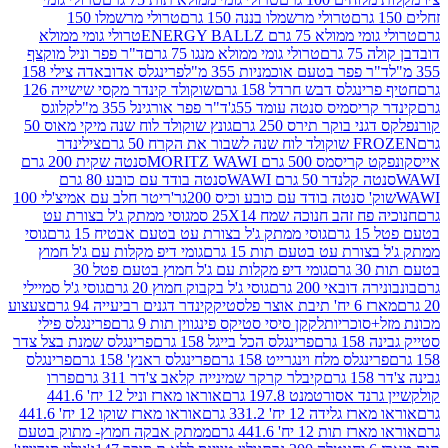
טרולי מרשמלו בננה 150 גרם
טרולי מרשמלו 150
לא 75 גרם ENERGY BALLZ
טרולי גומי ממולא
גרם
טרולי גומי ממולא מנגו 75 גרם
ד"ר פפר וניל מוקצף
 פפר בטעם אוכמניות 355 מ"ל
פרינגלס אדובאדה צילי 158
נגלס דבש חרדל 158 גרם
שוקולד קינדר מקסי שישייה 126
ריסמיס סנטה עומד 55ג'
ד"ר פפר אורגינל 355 מ"ל
קלוגס
 בוקר תירס 250 גרם
גונץ שוקולד לוח שנה מיקי מאוס 50
 את הקרח 50 גרם
צילינדר
50 גרם MORITZ WAWI
סנטה שקית 200 גרם
לנדר 50 גרם WAWI
סנטה בודד עם כובע 80 גרם
 סנטה בודד עם כובע וכיס 200גר'
ריטר חלב עם אמיצ'לי 100
 זהב חנוכה שמח 25X14 סמ
גוסי ממתק ג'ל בצורת עט
ם
גוסי ממתק ג'ל בצורת עט בטעם אבטיח 15 גרם
גוסי
ורת עט בטעם תות 15 גרם
גומי דיפ מקלות עם ג'ל חמוץ
ם
גומי דיפ מקלות עם ג'ל חמוץ בטעם פטל 30
דובאי 200 גרם
גוסי ג'ל בקבוק חמוץ 20 גרם
גוסי ג'ל סמיילי
וצר פלסטיק
קינדר דגנים רביעייה 94 גרם
צעצוע
סוכריות
לקקן סיסי סטיקס פינגווין תות 9 גרם
פרינגלס פילי
רם
פרינגלס הכל בייגל 158 גרם
פרינגלס שמנת בצל צדר
נגלס מלח וינגרייט 158 גרם
פרינגלס ראנץ' 158 גרם
פרינגלס
קיבלר קרקר שמינייה קלאב צ'דר 311 גרם
פררו
אסורטמנט 197.8 גרם
אוראו מארז וניל 12 יח' 441.6
ידה 12 יח' 331.2 גרם
אוראו מארז שוקו 12 יח' 441.6
ת 12 יח' 441.6 גרם
ממתק אבקה חמוץ- מתוק בטעם