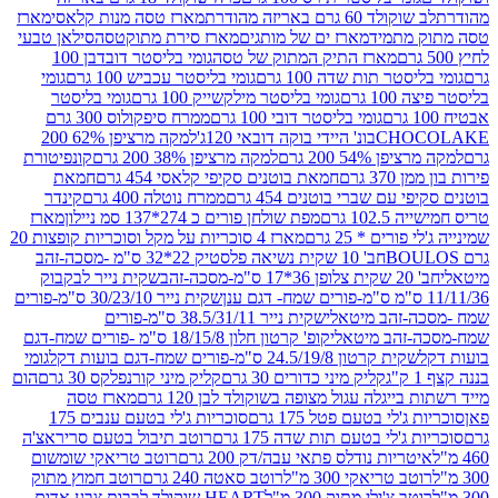
ד 60 גרם באריזה מהודרת
מארז טסה מנות קלאסי
מארז
מתמיד
מארז ים של מותגים
מארז סירת מתוקטסה
סילאן טבעי
מארז התיק המתוק של טסה
גומי בליסטר דובדבן 100
טר תות שדה 100 גרם
גומי בליסטר עכביש 100 גרם
גומי
 גרם
גומי בליסטר מילקשייק 100 גרם
גומי בליסטר
גומי בליסטר דובי 100 גרם
ממרח סיפקולוס 300 גרם
CHO
בונ' היידי בוקה דובאי 120ג'
למקה מרציפן 62% 200
54% 200 גרם
למקה מרציפן 38% 200 גרם
קונפיטורת
3 גרם
חמאת בוטנים סקיפי קלאסי 454 גרם
חמאת
עם שברי בוטנים 454 גרם
ממרח נוטלה 400 גרם
קינדר
10 גרם
מפת שולחן פורים כ 274*137 סמ ניילון
מארז
רים * 25 גרם
מארז 4 סוכריות על מקל וסוכריות קופצות 20
חב' 10 שקית נשיאה פלסטיק 22*32 ס"מ -מסכה-זהב
כה-זהב
שקית נייר לבקבוק
שקית נייר 30/23/10 ס"מ-פורים
-זהב מיטאלי
שקית נייר 38.5/31/11 ס"מ-פורים
זהב מיטאלי
קופ' קרטון חלון 18/15/8 ס"מ -פורים שמח-דגם
קית קרטון 24.5/19/8 ס"מ-פורים שמח-דגם בועות דקל
גומי
קליק מיני כדורים 30 גרם
קליק מיני קורנפלקס 30 גרם
הום
ייגלה עגול מצופה בשוקולד לבן 120 גרם
מארז טסה
'לי בטעם פטל 175 גרם
סוכריות ג'לי בטעם ענבים 175
ג'לי בטעם תות שדה 175 גרם
רוטב תיבול בטעם סריראצ'ה
ריות נודלס פתאי עבה/דק 200 גרם
רוטב טריאקי שומשום
ב טריאקי 300 מ"ל
רוטב סאטה 240 גרם
רוטב חמוץ מתוק
ב צ'ילי מתוק 300 מ"ל
HEART שוקולד לבבות צבע אדום