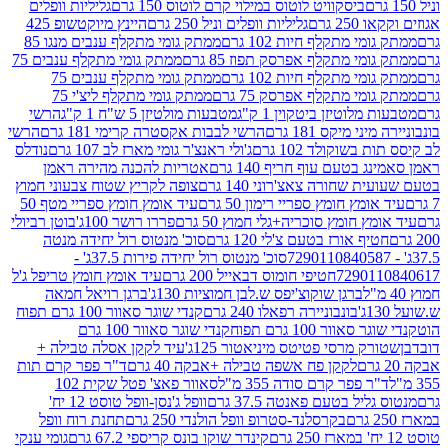
ביסקוויט לוטוס במילוי קרם לוטוס 150 גרם
גליליות וופלים
 גרם
גליליות וופלים וניל 250 גרם
היינץ מיוקטשופ 425
י מתקלף חיות 102 גרם
ממתק גומי מתקלף ענבים מנגו 85
י מתקלף אפרסק תפוז 85 גרם
ממתק גומי מתקלף ענבים 75
י מתקלף חיות 102 גרם
ממתק גומי מתקלף ענבים 75
י מתקלף אפרסק 75 גרם
ממתק גומי מתקלף ליצ'י 75
לוטיזן ביטקוין 1 ק"ג
מטבעות מולטיזן 5 ש"ח 1 ק"ג
הרשי
 מיקס 181 גרם
הרשי לבבות אקסטרה קרימי 181 גרם
הרשי
שוקולד 102 גרם
ג'ולי ראנצ'ר גומי מארז לב 107 גרם
נודלס
בטעם עוף חריף 140 גרם
אטריות להכנה מהירה ראמן
שחורה צאצ'רוני 140 גרם
צופה לקריץ שטוח צבעוני חמוץ
מץ חומץ ספריי רימון 50 גרם
עיד אומץ חומץ ספריי מטף 50
 חומץ סוכריה+גלי חמוץ 50 גרם
פררו רושר 100ג'
בוטן רביולי
ף אורז בטעם צ'לי 120 גרם
סוכ' מנטוס רול יחידה מנטה
סוכ' מנטוס רול יחידה פירות 37.5ג' -
72901
חטיפי חומוס דבאייל 200 גרם
עיד אומץ חומץ טריפל ג'ל
ברגן שוקוצ'יפס ש.לבן חמוציות 130ג'
ברגן רויאל חמאה
בונבוניירה רפאלו 240 גרם
קנדי שוגר סאוור 100 גרם תפוח
וור 100 גרם תפוח
קנדי שוגר סאוור 100 גרם
 מרסי פטיטס מיניאטור 125ג'
עיד לקקן אסלה טבילה +
לקקן פח אשפה טבילה +אבקה 40 גרם
ד"ר פפר קרם תות
 פפר קרם סודה 355 מ"ל
סאוור פאצ' פטל שקית 102
יל בטעם פאנטה 37.5 גרם
וופל ג'נסן-וופל טוסט 12 יח'
בקרסלנד-סטרופ וופל הולנדי 250 גרם
תחנת רוח וופל
קינדר שוקו בונס קריספי 67.2 גרם
גומי ענקי