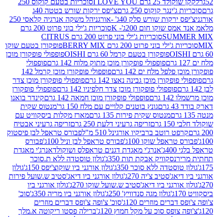
2 גרם I LOVE YOU
סוכריות בטעם קוקוס 250
ינגר קוקוס 250 גרם
צ'יפס ירקות שורש בטטה 40ג
רקות שורש סלק 40ג' -אורגני
הל משקה אנרגיה קלאסי 250
 שוקו חום 200ג'- K
סוכריות ג'ילי בוני פרוט 200 גרם
SUM
סוכריות ג'ילי בוני פרוט 200 גרם CITRUS
ילי בוני פרוט 200 גרם BERRY MIX
פופקורן בטעם שוקו
פופקורן בטעם קרמל 60 גרם OISHI
פופפולי פופקורן מוכן
פופפולי פופקורן מוכן מתוק מלוח 142 גרם
פופפולי
פלפל מלח ים 142 גרם
פופפולי פופקורן מוכן קרמל 142
ופקורן מוכן גבינה נאצו 142 גרם
פופפולי פופקורן מוכן צדר
פופפולי פופקורן מוכן צדר חלפיניו 142 גרם
פופפולי פופקורן
גרם
פופפולי פופקורן מוכן חמאה 142 גרם
קינדר בואנו
ם
גונץ בוטנים קלויים עם מלח 150 גר'
מנטוס שקית
מנטוס שקית פירות 135 גרם
מארז מקלות ביסקוויט עם
גרם
זריפה גרעיני דלעת 250 גרם
זריפה גרעיני אבטיח
ט רוטב ברביקיו אורגינל 510 מ"ל
פבורס טראפל לבן פיסטוק
טראפל שוקו 100ג'
פבורס טראפל לבן וניל 100ג'
פבורס
ג'
אנרג'י מאגדת דגנים טראפלס ושוקולד
אנרג'י מאגדת
ר
נסקוויק אבקת תות 350ג'
גולון טוסטדה ללא ת.סוכר
וסטדה ללא סוכר 350ג'
גולון אורגני ביו שוקוצ'יפס 150ג'
גולון
אג'סטיב צ'יה 270ג'
גולון אורגני ביו דיאג'סטיב ש.שועל פירות
אורגני ביו דיאג'סטיב ש.שועל שוקו 270ג'
גולון אורגני ביו
גולון מגה סנדוויץ' 250ג'
גולון אורגני ביו מריה 350ג'
סוכ'
ברים מוזרים 120ג'
סוכ' צ'ופה צ'ופס דברים מוזרים
צופס סוכ על מקל חמוץ 120ג'
ברילה פסטו ריקוטה א.מלך