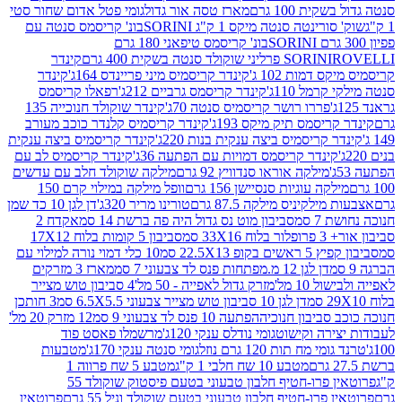
ת 100 גרם
מארז טסה אור גדול
גומי פטל אדום שחור סטי
רינטה סנטה מיקס 1 ק"ג SORINI
בונ' קריסמס סנטה עם
בונ' קריסמס טיפאני 180 גרם
גרם
SORINI
קינדר
דמות 102 ג'
קינדר קריסמיס מיני פריינדס 164ג'
קינדר
מל 110ג'
קינדר קריסמס גרביים 212ג'
רפאלו קריסמס
פררו רושר קריסמיס סנטה 70ג'
קינדר שוקולד חנוכייה 135
יסמס תיק מיקס 193ג'
קינדר קריסמיס קלנדר כוכב מעורב
 קריסמיס ביצה ענקית בנות 220ג'
קינדר קריסמיס ביצה ענקית
ינדר קריסמס דמויות עם הפתעה 36ג'
קינדר קריסמיס לב עם
מילקה אוראו סנדוויץ 92 גרם
מילקה שוקולד חלב עם עדשים
קה עוגיות סנסיישן 156 גרם
וופל מילקה במילוי קרם 150
לקיניס מילקה 87.5 גרם
טורינו מריר 320ג'
דן לגן 10 כד שמן
 סמ
סביבון מוט נס גדול היה פה ברשת 14 סמ
אקדח 2
33 סמ
סביבון 5 קומות בלוח 17X12
ופ 22.5X13 סמ
10 כלי דמוי נורה למילוי עם
דן לגן 12 מ.מפתחות פנס לד צבעוני 7 סמ
מארז 3 מזרקים
10 מל'
מזרק גדול לאפייה - 50 מל'
4 סביבון טוש מצייר
דן לגן 10 סביבון טוש מצייר צבעוני 6.5X5.5 סמ
3 חותכן
סביבון חנוכיה
הפתעה 10 פנס לד צבעוני 9 סמ
12 מזרק 20 מל'
ירה וקישוט
גומי נודלס ענקי 120ג'
מרשמלו פאסט פוד
 מח תות 120 גרם נוזל
גומי סנטה ענקי 170ג'
מטבעות
מטבע 10 שח חלבי 1 ק"ג
מטבע 5 שח פרווה 1
פרוטאין פרו-חטיף חלבון טבעוני בטעם פיסטוק שוקולד 55
פרו-חטיף חלבון טבעוני בטעם שוקולד וניל 55 גרם
פרוטאין