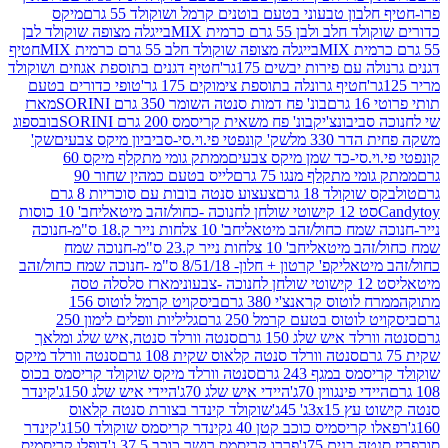
בון טבעוני בטעם בוטנים קרמל ושוקולד 55 גרם
מיקס
 ולבן 55 גרם כרמית MIX
בייגלה מצופה שוקולד לבן
בייגלה מצופה שוקולד חלב 55 גרם כרמית MIX
חטיף
עם פירות יבשים 175גר'
חטיף דגנים בתוספת אגוזים ושוקולד
חטיף גרונלה בתוספת צימוקים 175 גר'
טופי כדורים בטעם
ם
בונ' פח דמות סנטה השומר 350 גרם SORINI
מארז
ביבונצ'יק
בונ' פח משאית קריסמס 200 גרם SORINI
בובספוג
 330 מל
שק' קונפטי פי.וי.סי-סביביון מיקס צבעים
שק'
וי.סי-כד שמן מיקס צבעים
ממתק גומי מתקלף מיקס 60
י מתקלף מנגו 75 גרם
לייס בטעם כמהין שחור 90
קולד 18 גרם
צעצוע סנטה בובות עם סוכריות 8 גרם
1 קישוטי שולחן לחנוכה -כחול/זהב מיטאלי
חב' 10 כוסות
 שמח כחול/זהב מיטאלי
חב' 10 צלחות נייר ק.18 ס"מ-חנוכה
הב מיטאלי
חב' 10 צלחות נייר ק.23 ס"מ-חנוכה שמח
יטאלי
קפ' קרטון + חלון- 8/51/18 ס"מ -חנוכה שמח כחול/זהב
עוני
מארז סלסלה טסה
לוטוס קראנצ'י 380 גרם
ביסקויט קרמל לוטוס 156
לוטוס בטעם קרמל 250 גרם
גליליות וופלים לימון 250
ד איש שלג 150 גרם
סנטה וורלד סנטה,איש שלג ומלאך
סנטה וורלד סנטה קלאוס שקית 108 גרם
סנטה וורלד מיקס
 במגף 243 גרם
סנטה וורלד מיקס שוקולד קריסמס בכוס
י פינגווין 70ג'
היידי איש שלג 70ג'
היידי איש שלג 150ג'
קינדר
3xג' 45ג'
שוקולד קינדר בצורת סנטה קלאוס
קריסמיס כוכב קטן 40 ג
קינדר קריסמס שוקולד 150ג'
קינדר
בנים 75ג'
פררו קריסמס רושר כוכב 37.5 ג'
דופלו קריסמיס