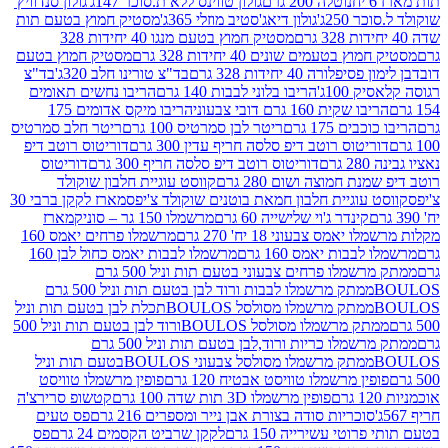
נוטלה 200 גרם
גולון טווינס ללא ת.סוכר 147ג'
גולון סנדוויץ'
250ג'
גולון דיאג'סטיב מוזלי 365ג'
מסטיק חמוץ בטעם תות
מסטיק חמוץ בטעם מנגו 40 יחידות 328
 בטעמים שונים 40 יחידות 328 גרם
מסטיק חמוץ בטעם
רה 40 יחידות 328 גרם
בד"צ טורינו חלב 320ג'
בד"צ
100ג'
הריבו בלוני לבבות 140 גרם
הריבו נחשים תאומים
שקית 160 גרם דובי צבעוני
הריבו מיקס אדומים 175
ים 175 גרם
ריטר לבן סמרטיס 100 גרם
ריטר חלב סמרטיס
יטוס רוטב דיפ סלסה חריף עדין 300 גרם
דוריטוס רוטב דיפ
ם
דוריטוס רוטב דיפ סלסה חריף 300 גרם
דוריטוס
ת חמוצה ושום 280 גרם
קווסט עוגיית חלבון שוקולד
 עוגיית חלבון חמאת בוטנים שוקולד צ'יפס
מארז לקקן ברבי 30
קינדר ג'וי שלישייה 60 גרם
מרשמלו 150 גר – סוניק
מארז
מס צבעוני 18 יח' 270 גרם
מרשמלו פרחים יאמס 160
בבות יאמס 160 גרם
מרשמלו לבבות יאמס כחול לבן 160
ממתק מרשמלו פרחים צבעוני בטעם תות וניל 500 גרם
ממתק מרשמלו לבבות ורוד לבן בטעם תות וניל 500 גרם
ממתק מרשמלו מסולסל BOULOSתכלת לבן בטעם תות וניל
ממתק מרשמלו מסולסל BOULOSורוד לבן בטעם תות וניל 500
ממתק מרשמלו כריות ורוד,לבן בטעם תות וניל 500 גרם
ממתק מרשמלו מסולסל צבעוני BOULOSבטעם תות וניל
ין מרשמלו טוויסט אבטיח 120 גרם
פופין מרשמלו טוויסט
פופין מרשמלו 3D תות שדה 100 גרם
קטשופ סרירצ'ה
סוכריות סודה בצורת אבן נייר ומספרים 216 גרם
פס טעים
טי עשירייה 150 גרם
לקקן שרביט הקסמים 24 גרם
פס