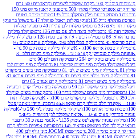
ק 100 ג'
קרם שוקולד לשמרים וקראנצ'ים 500 גרם
רסו למילוי מקרון 500 גרם
פניני קראנץ מיקס מיני 150
תק בטעם מלון מתקלף גדול 135ג'
טרנד ממתק בטעם
גדול 135ג'
פוקי מקלות דאבל שוקולד 47 גרם
שוק' בר פוקי
 33 גרם
פוקי מקלות לבן עוגיות 40 גרם
פוקי מקלות
רם
מילקה ביצה חלב עם כפית 136 גרם
שוקולד מילקה
 גרם
מילקה ביצה אוראו עם כפית 128 גרם
שוקולד מילקה
גרם
מילקה בבלי חלב 90ג'-K
מילקה ארנב לוטוס 95
ה אוראו 100ג' - K
שוקולד מילקה טבלה לבן 90 גר' -
ה סנסיישן קקאו 156ג' - K
מילקה מיני ביצים חלב 81
ים ביסקוויט 264 גרם
מילקה חום לבן 90 גרם
ולד מילקה מיני ביצים קריספי 81 גרם
מילקה מיני ביצים לבן
מילקה מיני ביצים ש.לבן 81 גרם
מילקה מיני ביצים ביסקוויט
 ביצה מילוי מיני ביצים 97 גרם
מילקה מיני ביצים אוראו 81
י ביצים דאיים 81 גרם
מילקה קרם אגוזים 85 גרם
קה ביצי שוקולד לבן 90 גרם
מילקה ביצה מילוי קרם רביעייה
דור מיני ביצים שוקולד מריר 100 גרם
קוטדור ביצים שוקולד
טבלת מילקה ביסקוויט קרם 100ג' - K
מילקה טבלה תות
נדר חלב במילוי קרם קקאו 46.8 גרם
בונ' היידי מאונטן פטל
סי אגוזים 100ג'
שוקולד מילקה טבלה ג'לי 250 גר'-K
מילקה
פאוס 260ג' - K
ליאון שוקולד לבן חמישייה 5*30ג'
וגיות שוקוצי'פס צימוק 135ג' - K
גומי בננה כ 30 גרם
בר
 חלב פיסטוק וקדאיף 145 גרם
קוביות אפיפית במילוי קרם
 כרמית 200 גרם
מרשמלו JOOMI מיני גולף לבן 400
400 גרם
מרשמלו JOOMI מיני גולף