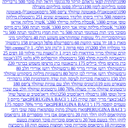
לפאי גראהם קרקר 170ג'
גומי וידאל תות סוכר 500 גר'
ברילה
לימון 190ג'
ברילה פסטו בזיליקום מוצרלה
ג'לו-פאנטונה שוקולד צ'יפס 500 גרם
סאנטאנג'לו-פאנטונה
דיי ביסתן קלינדר בטעמים שונים 251 גרם
טבלת מילקה
K
טבלת מילקה טריולד 280ג' K
שוק' מילקה אוראו
לת מילקה שוקו אנד קקס 300ג' K
גומי תנתה 500 גרם מיקס
 תות בננה
גומי תנתה 500 גר' תות חמוץ גדול
גומי תנתה 500 גר'
יות ג'לי עטופות שמחות
ראש משוגע תות 40 גרם
לקקני מיני
פרינגלס פלפל הבאנרס 158 גרם
שוק'
 200ג'
דג כסף פרווה 1 ק"ג
דג זהב חלבי- 1 ק"ג
cremo וופל
 מריר בודד
אורז לבן דביק 1 ק"ג
אצות נורי סילוור 10 דפים 25
נת סחלב 500 גרם
נסטלה קורנפלקס ללא גלוטן 375ג'
אנטון
וי בייליס 175 גרם
אנטון ברג מרציפן משמש בברנדי 220
שן אורירי מריר 80 גרם
שוקולד רושן אורירי חלב 80
ושן אורירי לבן קרמל 80 גרם
עוגיות מילקה ביסקוויט שוקולד
מארז סוכריות לעיסה תות שדה ודומדמניות 150 גרם
היידי
1ג'
טוניס שוקולד חלב עם עוגיות שוקולד צ'יפס 180
לד מריר מעולה 70% 180 גרם
טוניס שוקולד חלב עם שברי
גולון דיאג'סטיב 250ג'
גולון דיאג'סטיב ש.שועל שוק'
 קפה שקית 125 ג' PERUGINA BACI
באצ'י מיקס 3
PERUGINA
באצ'י מריר 70% קופסה 175
מארז משולב מתוק טסה
מארז טסה שובי דובי
קן רולר תות 20 גרם
יאמס אבן נייר ומספריים 18 גרם
יאמס
עם פטל 20 גרם
יאמס סוכריות סוכר חמוצות בטעם
יאמס סוכריות סוכר חמוצות בטעם תות 10 גרם
ביצת