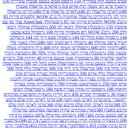
ת עשירייה 150 גרם
פס טעים בטעם אבטיח עשירייה 150
דפי מנטה תות אדום 0.6 גרם
לארבי מרשמלו אבטיח
מרשמלו לב 180ג'
לארבי מרשמלו פרח 180ג'
הריבו מרשמלו
הריבו מרשמלו אקזוטיק 175ג'
WOW Z קלסטרס פירות 85
 85 גרם
שוקולד Angel hair צמר גפן עם
טבלת שוקולד דובאי לבן 200 גרם
טבלת שוקולד דובאי
WOW Z רופ משפחתי פירות 100 גרם
מקל סבא צבעוני
 סבא כחול לבן 144 גרם
מקל סבא ורוד לבן 144 גרם
קלבי
ולד 40 גרם
גולון דיאג'סטיב תפוז 280ג'
גולון באטר פליי
ב 600 גרם
פולרטי חטיפי קרח 400 מ"ל ורוד
ממרח נוטלה
טבלת פררו רושר שוקולד מריר 70% 90 גרם
ביצת קינדר
60 גרם
מסטיק אגוגו בטעם פירות 40 יחידות 330 גרם
ריצ
טעם גבינה 91 גרם
מרשמלו כובע כחול לבן 500 גרם
מרשמלו
50 ג
מרשמלו מיני ורוד פיני 500 ג
מרשמלו גולף כחול 500
לף אדום 500 גרם
סוכריות סודה בצורת טטריס 216
סודה בצורת כלי עבודה 216 גרם
סוויטאנגו אבקה להכנת
סוויטאנגו ממתיק 700 גרם
סוכריות סודה בצורת
סוכריות סודה בצורת פיצה 180 גרם
מרשמלו חטיפי
ממרח תמרים 450 גרם קליית גת
שקית ההפתעות ממתקים
וני
טרנד לארבי מנגו וקשיו 28ג'
טרנד לארבי תות שלם מיובש
ד לארבי תות שלם מיובש שוקו 60ג'
טרנד לארבי תות שלם
6ג'
מארז ממתקים שקית הפתעה טסה
ג'מבו טורטילה
נת נאצ'ו 100 גרם
ג'מבו טורטילה צ'יפס בטעם ברביקיו
ית שימחת תורה בינונית
תערובת להכנת צ'ורוס 500ג'
פילסברי
 453 גרם
פילסברי ציפוי קרמל מלוח 453ג'
פילסברי קרם