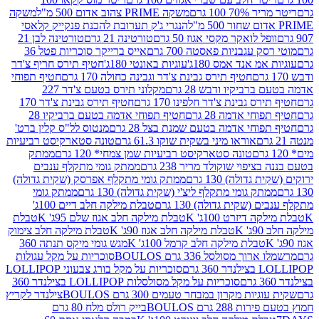
 100 גרם
משקה PRIME צהוב אדום 500 מ"ל
משקה
הנגרי ג'ק תערובת להכנת פנקייק קלאסי
ל לואקר מקסי אגוז 50 גרם
טורטינה 21 גרם
טורטינה לבן 21
 עגבניות פאסטה 700 גרם
אייס ברייקר סוכריות פטל 36
מ אנד אמס 180ג'
עוגיות באונטי 180ג'
חטיף תירס חריף צ'דר
חטיף תירס גבינת צ'דר וגבינה כחולה 170 גרם
חטיף תפוחי
ביקיו ודבש 28 גרם
מקלוני תירס בטעם צ'דר 227
 גבינת צ'דר חלפינו 170 גרם
חטיף תירס גבינת צ'דר 170
חי אדמה 28 גרם
חטיף תפוחי אדמה בטעם ברביקיו 28
וחי אדמה בטעם שמנת בצל 28 גרם
מנטוס לל"ס קלין ברט'
אוראו מיני בשקית שוקו 61.3 גרם
טונה סטארקיסט רביעיות
טונה סטארקיסט רביעיות שמן צמחי* 120 גרם
ממתק
יפוי שוקולד מריר 238 גרם
ממתק גומי מתקלף ענבים
דולה) 130 גרם
ממתק גומי מתקלף אפרסק (שקית גדולה)
ק גומי מתקלף ליצ'י (שקית גדולה) 130 גרם
ממתק גומי
(שקית גדולה) 130 גרם
טבלת מילקה חלב דיים 100ג'
דיזרט 100ג' K
טבלת מילקה חלב אגוז שלם 95ג' K
טבלת
K
טבלת מילקה חלב אגוז 90ג' K
טבלת מילקה חלב צימוק
טבלת מילקה חלב קרמל 100ג' K
מגש גומי מיקס תנתה 360
 מסולסל 336 גרם BOULOS
סוכריות על מקל עגולות
 גרם
סוכריות על מקל בורג צבעוני LOLLIPOP
סוכריות על מקל מסולסלות LOLLIPOP בצילנדר 360
ות מקרון במבחר טעמים 300 גרם BOULOS
צילנדר לקריץ
28 גרם BOULOS
בייק רולס מלח 80 גרם