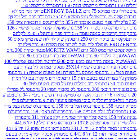
טרולי מרשמלו בננה 150 גרם
טרולי מרשמלו 150
לא 75 גרם ENERGY BALLZ
טרולי גומי ממולא
גרם
טרולי גומי ממולא מנגו 75 גרם
ד"ר פפר וניל מוקצף
 פפר בטעם אוכמניות 355 מ"ל
פרינגלס אדובאדה צילי 158
נגלס דבש חרדל 158 גרם
שוקולד קינדר מקסי שישייה 126
ריסמיס סנטה עומד 55ג'
ד"ר פפר אורגינל 355 מ"ל
קלוגס
 בוקר תירס 250 גרם
גונץ שוקולד לוח שנה מיקי מאוס 50
 את הקרח 50 גרם
צילינדר
50 גרם MORITZ WAWI
סנטה שקית 200 גרם
לנדר 50 גרם WAWI
סנטה בודד עם כובע 80 גרם
 סנטה בודד עם כובע וכיס 200גר'
ריטר חלב עם אמיצ'לי 100
 זהב חנוכה שמח 25X14 סמ
גוסי ממתק ג'ל בצורת עט
ם
גוסי ממתק ג'ל בצורת עט בטעם אבטיח 15 גרם
גוסי
ורת עט בטעם תות 15 גרם
גומי דיפ מקלות עם ג'ל חמוץ
ם
גומי דיפ מקלות עם ג'ל חמוץ בטעם פטל 30
דובאי 200 גרם
גוסי ג'ל בקבוק חמוץ 20 גרם
גוסי ג'ל סמיילי
וצר פלסטיק
קינדר דגנים רביעייה 94 גרם
צעצוע
סוכריות
לקקן סיסי סטיקס פינגווין תות 9 גרם
פרינגלס פילי
רם
פרינגלס הכל בייגל 158 גרם
פרינגלס שמנת בצל צדר
נגלס מלח וינגרייט 158 גרם
פרינגלס ראנץ' 158 גרם
פרינגלס
קיבלר קרקר שמינייה קלאב צ'דר 311 גרם
פררו
אסורטמנט 197.8 גרם
אוראו מארז וניל 12 יח' 441.6
ידה 12 יח' 331.2 גרם
אוראו מארז שוקו 12 יח' 441.6
ת 12 יח' 441.6 גרם
ממתק אבקה חמוץ- מתוק בטעם