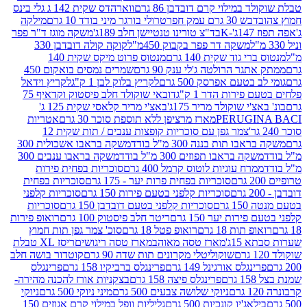
במילוי קרם דובדבן 86 גרם
ווארהדס שקית 142 ג גלי בינס
בש 30 גרם עמק חפר
טרולי בורגר מיני בודד 10 גרם
מילקה
K
בד"צ טורינו טנטיישן חלב 189ג'
משקה מוגז ד"ר פפר
משקה דר פפר בקבוק 450מ"ל
קוקה קולה דובדבן 330
 גוד שקית 140 גרם
מנטוס פרוט מיקס שקית 140
ר הרולטה ג'לי ענק 90 גרם
שמרים נמסים בואקום 450
בטעם אפרסק 500 גרם
לקריץ בלוק לבן 1 ק"ג
לקריץ וידאל
ירות הדר 1 ק"ג
דובאי שוקולד חלב פיסטוק וקדאיף 75
י שוקולד מריר 175ג'
באצ'י מריר קלאסי שקית 125 ג'
PERUGI
מארז מרציפן ללא תוספת סוכר 30 גרם
אטריות
צמר גפן עם סוכריות קופצות ענבים / תות שקית 12
 תות בננה 300 מ"ל בודד
משקה בראבו אשכולית 300
ה בראבו תפוזים 300 מ"ל בודד
משקה בראבו ענבים 300
רח עוגיות לוטוס קרמל 400 גרם
סוכריות בפחית פירות
סוכריות בפחית פרות יער - 175 גרם
סוכריות בפחית
סוכריות קלפני בטעם פירות 150 גרם
סוכריות קלפני
גרם
סוכריות קלפני בטעם דובדבן 150 גרם
סוכריות
רות יער 150 גרם
ריטר חלב פיסטוק 100 גרם
רואופ פירות
תות 18 גרם
רואופ פטל 18 גרם
סוכ' צמר גפן תות חמוץ
1ג'
מארז טסה מאוהב
מארז טסה ריגושים
ריסז XL טבלת
שוקוליטלי מקרונים תות שדה 90 גרם
קוטדור בושה חלב
גלס אורגינל 149 גרם
פרינגלס ברביקיו 158 גרם
פרינגלס
פרינגלס פיצה 158 גרם
בצקניות אורז להכנה מהירה-
ניוקי שלושה צבעים 500 גרם
מיני ניוקי 500 גרם
ניוקי
ג'יו קונכיות 500 גרם
גליליות וופל במילוי קרם אגוזים 150