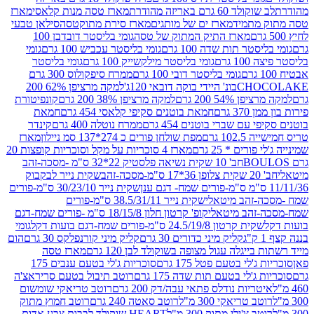
ד 60 גרם באריזה מהודרת
מארז טסה מנות קלאסי
מארז
מתמיד
מארז ים של מותגים
מארז סירת מתוקטסה
סילאן טבעי
מארז התיק המתוק של טסה
גומי בליסטר דובדבן 100
טר תות שדה 100 גרם
גומי בליסטר עכביש 100 גרם
גומי
 גרם
גומי בליסטר מילקשייק 100 גרם
גומי בליסטר
גומי בליסטר דובי 100 גרם
ממרח סיפקולוס 300 גרם
CHO
בונ' היידי בוקה דובאי 120ג'
למקה מרציפן 62% 200
54% 200 גרם
למקה מרציפן 38% 200 גרם
קונפיטורת
3 גרם
חמאת בוטנים סקיפי קלאסי 454 גרם
חמאת
עם שברי בוטנים 454 גרם
ממרח נוטלה 400 גרם
קינדר
10 גרם
מפת שולחן פורים כ 274*137 סמ ניילון
מארז
רים * 25 גרם
מארז 4 סוכריות על מקל וסוכריות קופצות 20
חב' 10 שקית נשיאה פלסטיק 22*32 ס"מ -מסכה-זהב
כה-זהב
שקית נייר לבקבוק
שקית נייר 30/23/10 ס"מ-פורים
-זהב מיטאלי
שקית נייר 38.5/31/11 ס"מ-פורים
זהב מיטאלי
קופ' קרטון חלון 18/15/8 ס"מ -פורים שמח-דגם
קית קרטון 24.5/19/8 ס"מ-פורים שמח-דגם בועות דקל
גומי
קליק מיני כדורים 30 גרם
קליק מיני קורנפלקס 30 גרם
הום
ייגלה עגול מצופה בשוקולד לבן 120 גרם
מארז טסה
'לי בטעם פטל 175 גרם
סוכריות ג'לי בטעם ענבים 175
ג'לי בטעם תות שדה 175 גרם
רוטב תיבול בטעם סריראצ'ה
ריות נודלס פתאי עבה/דק 200 גרם
רוטב טריאקי שומשום
ב טריאקי 300 מ"ל
רוטב סאטה 240 גרם
רוטב חמוץ מתוק
ב צ'ילי מתוק 300 מ"ל
HEART שוקולד לבבות צבע אדום