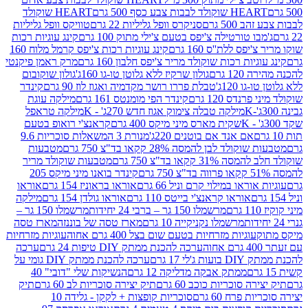
ולד לבבות צבע כסף 500 גרם
HEART שוקולד
50 גרם
סניקרס וופל גליליות 22 גרם
טוויקס וופל גליליות
ו טורטילה צ'יפס בטעם צ'ילי מתוק 100 גרם
קינג עוגיות רכות
ס ללת''ס 160 גרם
קינג עוגיות רכות צ'יפס קרמל מלוח 160
יות רכות שוקולד מריר צ'יפס חלבון 160 גרם
מרק ראמן פיקנטי
 גרם
גולון שרקיז ללא גלוטן טו-גו 160ג'
גולון שוקובום
 120ג'
טבלת פררו רושר מקדמיה ואגוז לוז 90 גרם
קינדר
נדס 120 גרם
קינדר הפי מומנטס 161 גרם
מילקה עוגת
מילקה טבלה צימוק אגוז חדש 270ג' - K
מילקה טראפל
שקית מארס מיני מיקס 400 גרם
קראנצ'י רואופ בטעם
אם אנד אם בוטנים 220ג'
מנורת 3 המשאלות סוכריות 9.6
לד לבן להמסה 28% קקאו בד"צ 750 גרם
מטבעות
 קקאו בד"צ 750 גרם
מטבעות שוקולד מריר
קינדר בואנו מיני מיקס 205
ראו במילוי קרם וניל 66 גרם
אוראו בראוניז 154 גרם
אוראו
אוראו קראנצ'י בייטס 110 גרם
אוראו גולדן 154 גרם
מילקה
מרשמלו 150 גר – ברבי 24 יחידות
מרשמלו 150 גר –
מרשמלו נקניקייה 10 גרם
מארז טסה של בוננזה
מארז טסה
עוגיות מזרחיות בטעם שום בצל 400 גרם אחוה
עוגיות מזרחיות
ערכה להכנת ממתק DIY טיפות 24 גרם
ערכה
 17 גרם
ערכה להכנת ממתק DIY גומי על
ממתק אבקה מדליקה 12 גרם
הנשיקות שלי "דובי" 40
 סוכריות כוכב 60 גרם
תיק יצירה סוכריות לב 60 גרם
תיק
פרח 60 גרם
סוכריות קופצות + לקקן - גלידה 10