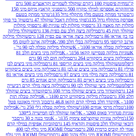
ק 100 ג'
קרם שוקולד לשמרים וקראנצ'ים 500 גרם
רסו למילוי מקרון 500 גרם
פניני קראנץ מיקס מיני 150
תק בטעם מלון מתקלף גדול 135ג'
טרנד ממתק בטעם
גדול 135ג'
פוקי מקלות דאבל שוקולד 47 גרם
שוק' בר פוקי
 33 גרם
פוקי מקלות לבן עוגיות 40 גרם
פוקי מקלות
רם
מילקה ביצה חלב עם כפית 136 גרם
שוקולד מילקה
 גרם
מילקה ביצה אוראו עם כפית 128 גרם
שוקולד מילקה
גרם
מילקה בבלי חלב 90ג'-K
מילקה ארנב לוטוס 95
ה אוראו 100ג' - K
שוקולד מילקה טבלה לבן 90 גר' -
ה סנסיישן קקאו 156ג' - K
מילקה מיני ביצים חלב 81
ים ביסקוויט 264 גרם
מילקה חום לבן 90 גרם
ולד מילקה מיני ביצים קריספי 81 גרם
מילקה מיני ביצים לבן
מילקה מיני ביצים ש.לבן 81 גרם
מילקה מיני ביצים ביסקוויט
 ביצה מילוי מיני ביצים 97 גרם
מילקה מיני ביצים אוראו 81
י ביצים דאיים 81 גרם
מילקה קרם אגוזים 85 גרם
קה ביצי שוקולד לבן 90 גרם
מילקה ביצה מילוי קרם רביעייה
דור מיני ביצים שוקולד מריר 100 גרם
קוטדור ביצים שוקולד
טבלת מילקה ביסקוויט קרם 100ג' - K
מילקה טבלה תות
נדר חלב במילוי קרם קקאו 46.8 גרם
בונ' היידי מאונטן פטל
סי אגוזים 100ג'
שוקולד מילקה טבלה ג'לי 250 גר'-K
מילקה
פאוס 260ג' - K
ליאון שוקולד לבן חמישייה 5*30ג'
וגיות שוקוצי'פס צימוק 135ג' - K
גומי בננה כ 30 גרם
בר
 חלב פיסטוק וקדאיף 145 גרם
קוביות אפיפית במילוי קרם
 כרמית 200 גרם
מרשמלו JOOMI מיני גולף לבן 400
400 גרם
מרשמלו JOOMI מיני גולף