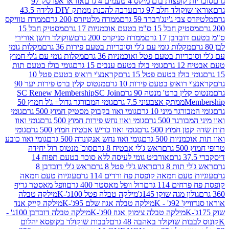
פצות בום מיקס 4 טעמים 4 גרם
אוראו אפרסק 97
ולד חלב 97 גרם
ערכה להכנת ממתק DIY גלידה 43.5
בי ג'ינג'רברד 59 גרם
ממרח מלטיזרס 200 גרם
ממרח טוויקס
בל 15 ס"מ בטעם אוכמניות 17 גרם
מסטיק חבל 15
בן 17 גרם
ממרח סניקרס 200 גרם
שוקולד רושן אורירי
מקלות גומי עם ג'לי וסוכריות בטעם פירות 36 גרם
מקלות גומי
ריות בטעם פטל ואוכמניות 36 גרם
מקלות גומי עם ג'לי חמוץ
רם
גומי בולז בטעם ענבים 15 גרם
גומי בולז בטעם תות
בולז בטעם פטל 15 גרם
קראנצ'י רואופ בטעם פטל 10
רואופ בטעם פירות 10 גרם
מנטוס קלין ברט פירות יער 90
ין ברט' מנטה 90 גרם
SC Join
SC Renew Membership
M
ממתק אצבעוני 7.5 גרם
גומי המבורגר גדול+ ג'ל חמוץ 50
גר מיני 10 גרם
גומי ואוו בקבוק מסטיק חמוץ 500 גרם
גומי
גר 500 גרם
גומי ואוו נחש פירות חמוץ 500 גרם
גומי ואוו
מוץ 500 גרם
גומי ואוו כריש אבטיח חמוץ 500 גרם
גומי
ות 500 גרם
גומי ואוו נחש אנקונדה 500 גרם
גומי ואוו כובע
רם
ראש ג'לי אבטיח 8 גרם
סוכ' מנטוס רול יחידה
אורביט גומי לעיסה ללא סוכר בטעם תפוח 14
תות 8 גרם
ראש ג'לי פטל 8 גרם
ראש ג'לי דובדבן 8
עם חמאה קופסת פח ורדים 114 גרם
עוגיות טעם חמאה
 114 גרם
רול וופל מאסטר 400 גרם
וופל מאסטר גריף
ון מגה שוקו 145ג'
מילקה טבלה פטל 100ג'-K
מילקה טבלה
ג' - K
מילקה טבלה אגוז שלם 95ג'-K
מילקה קייק אנד
מילקה טבלה צימוק אגוז 90ג'-K
מילקה טבלה דובדבן 100ג' -
ת שוקולד באהבה 48 גרם
לבבות שוקולד בקופסא יהלום