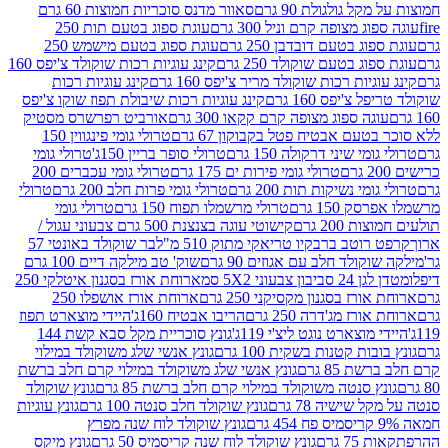
 גולגולת 90 גרם
סאוור מדנס סוכריות חמוצות 60 גרם
 מצופה קרם וניל 300 גרם
עוגת ספוג בטעם תות 250
 בטעם דובדבן 250 גרם
עוגת ספוג בטעם מישמש 250
ג בטעם שוקולד 250 גרם
קינג עוגיות רכות שוקולד צ'יפס 160
יות רכות שוקולד מריר צ'יפס 160 גרם
קינג עוגיות רכות
'יפס 160 גרם
קינג עוגיות רכות שיבולת תפוז שוקו צ'יפס
ה ספוג מצופה קרם קקאו 300 גרם
אורביט רפרשרס מסטיק
עם אבטיח פטל בקבוקון 67 גרם
טרולי גומי פינגווין 150
י שיני דרקולה 150 גרם
טרולי סופר בריין 150ג'
טרולי גומי
טרולי גומי פירות ים 175 גרם
טרולי גומי עכברים 200
י נשיקות תות 200 גרם
טרולי גומי פרות חלב 200 גרם
טרולי
150 גרם
טרולי מרשמלו תפוח 150 גרם
טרולי גומי
200 גרם
קישוטי עוגה בצנצנת 500 גרם צבעוני עגול /
טב ברבקיו טריאקי מתוק 510 מ"ל
בר שוקולד באונטי 57
ולד חלב עם אגוזים 90 גרם
שוק' טב מילקה דיים 100 גרם
יבון צבעוני 5X2 סמ
ארוחת אורז בסגנון איטלקי 250
ז בסגנון מקסיקני 250 גרם
ארוחת אורז אושפלו 250
ז מג'דרה 250 גרם
הריבו אבטיח 160ג'
היידי מוצארט תפוז
וצארט נוגט ליצ'י 119ג'
גונץ סוכריית מקל סבא קשת 144
ת קטנות בשקית 100 גרם
גונץ אנשי שלג משוקולד במילוי
85 גרם
גונץ אנשי שלג משוקולד במילוי קרם חלב ברשת
 סנטה משוקולד במילוי קרם חלב ברשת 85 גרם
גונץ שוקולד
שישיה 78 גרם
גונץ שוקולד חלב סנטה 100 גרם
גונץ עוגיות
גונץ שוקולד לוח שנה מפרץ
גרם
גונץ שוקולד לוח שנה קריסמיס 50 גרם
גונץ מיקס