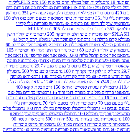
גליליות וופל במילוי קרם בראוניז 150 גרם FLIS
גליליות
יל 150 גרם FLIS
סוכריות ממולאות בטעם פירות בים
סוכריות ממולאות בטעם חלב קפה קפה לייק 351 גרם
רושן
351 גרם
סוכריות טופי ממולאות בטעם חלב כוס חלב 150
ולד רושן עם בוטנים 38 גרם
רושן סוכריות ג'לי קרייזי
סוכריות טופי כוס חלב 305 גרם MILKY
ושו סוכריות טופי חלב קורובקה 205 גרם
חטיף שוקולד רושן
לה 43 גרם
חטיף שוקולד רושן ממולא קרם קרמל 43
ולא בטעם שוקולד לבן 8 גרם
מזרק שוקולד חלב אגוזי לוז 60
לד חלב לבן 60 גרם
קינדר הפי היפו אגוזי לוז חמישייה 105
מס קרמל מלוח 200ג' K
אם אנד אם קריספי 170ג'
אמ אנד
גונץ סנטה קלאוס ביירן מינכן (אדום) 85 גרם
גונץ סנטה
ד (צהוב) 85 גרם
סוכ' מנטוס מנטה 29.7 גרם
מנטוס פירות
ק או לוק גומי נקניקייה 100 גרם
גומי כובע כחול 500 גרם
גולון
ית 600ג'
קינדר קינדריני מאגדת 100 גרם
אוראו מצופה
'
אוראו מצופה שוקולד חלב 246ג' - K
אוראו גלידה גליל
ילקה עוגיות סנסיישן אוראו 156 גרם
אבקת קקאו 400
רים מזל טוב בצורת דובי ורוד 16 גרם
טופי כדורים מזל טוב
ם
טופי כדורים פורים שמח בצורת ליצן 16 גרם
סוכריות
70 גרם
סוכריות ג'לי בטעם ליצ'י 70 גרם
סוכריות ג'לי
גרם
מלו מרשמלו קאפקייק ממולא תות 100 גרם
מלו פלוס
יק ממולא 100 גרם
מלו מרשמלו קאפקייק שוקו ממולא
יות גומי בצורת עין כ50 יחידות 500 גרם
מארז סנטה 90
נס סוכריות חמוצות מאוד 60 גרם
סאוור מדנס סוכריות
סאוור מדנס סוכריות חמוצות מדנס 60 גרם
סוכריות