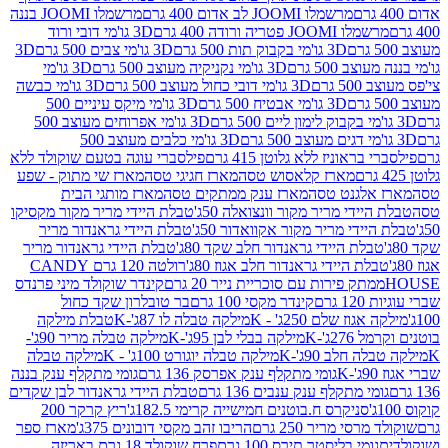
מרשמלו JOOMI לב אדום 400 גרם
מרשמלו JOOMI בננה
JOOM פטריה ורודה 400 גרם
3D גו'מי דובי ורוד
3D גו'מי בקבוק תות 500 גרם
3D גו'מי צבים 500 גרם
3D
 500 גרם
3D גו'מי נקניקיה מעוצב 500 גרם
3D גו'מי
גרם
3D גו'מי דובי כחול מעוצב 500 גרם
3D גו'מי כבשה
3D גו'מי אבטיח 500 גרם
3D גו'מי מיקס עיניים 500
3D גו'מי אפרוחים מעוצב 500
3D גו'מי כלבים מעוצב 500
ראוניז ללא גלוטן 415 גרם
פילסברי עוגה בטעם שוקולד ללא
מארז קלאסוש טסה
מארז חגיגי טסה
מארז שי מתוק - שפע
אלגנט טסה
מארז ענק ממתקים טסה
מארז מותגי הבית
ידי מריר מקור וונצואלה 50ג'
טבלת היידי מריר מקור מקסיקו
ידי מריר מקור אקוואדור 50ג'
טבלת היידי גראנדור מריר
לת היידי גראנדור חלב שקד 80ג'
טבלת היידי גראנדור מריר
ת היידי גראנדור חלב אגוז 80ג'
רולטה 120 גרם CANDY
תק פירות עם סוכריית נייר 20 גרם
קינדר שוקולד מיני פרנדס
רם
קינדר מקסי 100 גרם
בר טובלרון שקד כחול
וז שלם 250ג' - K
מילקה טבלה לו 87ג'-K
טבלת מילקה
2ג'-K
מילקה בבלי לבן 95ג'-K
מילקה טבלה מריר 90ג'-
חלב 90ג'-K
מילקה טבלה יוגורט 100ג' - K
מילקה טבלה
גומי מתקלף ענק אפרסק 136 גרם
גומי מתקלף ענק בננה
י מתקלף ענק ענבים 136 גרם
טבלת היידי גראנדור לבן שקדים
סניקרס ח.בוטנים חמישייה קרימי 182.5ג'
ריץ קרקר 200
סי מריר 250 גרם
הריבו זהב מקסי דובונים 375ג'
מארז ספר
ומי בליסטר תירס 100 גרם
פרח שוקולד 18 גרם באריזה