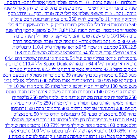
מרכז שולחן רימון אקרילי זהב+ הדפסה -
ר זהב דקורטיבי + כיתוב שנה טובה
קישוטי שולחן אקרילי שנה
יח'
קישוטי שולחן אקרילי שנה טובה -כסף - 5 יח'
דג כסף
 ס"מ
דבש לחיץ 250 גרם עמק חפר
עוגת דבש עוגל'ה
טיק בצורת רימון ק. 7 ס"מ-שקוף
חב' 6 כלי
 -בצורת תפוח 12.8*13.8*7 ס"מ
קופ' קרטון חלון שנה
קפ' קרטון חלון שנה טובה
אגרת+ מעטפה שנה טובה שופר/ספר תורה
מגנט חג שמח 5*9
אוראו שוקולד גליל 110.4 גרם
גלילות
קרם שוקולד 54 גרם
אוראו שוקולה מרשמלו תות 168
ראו במילוי קרם וניל 54 גרם
אוראו עוגיות שוקולד חום 64.4
ת וניל 64.4 גרם
אוראו Space Dunk גליל 110.4 גרם
חטיף
גרם
חטיף טאקיס דרגון צ'ילי 92.3 גרם
חטיף טאקיס
ממתק בקבוקי שעווה 39 גרם
סוכריות ממולאות בטעם דבש
יני 200 גרם
איטריות אורז מקלות 600 גרם
לוק או לוק גומי
טודיי חטיף חלבון קרמל מלוח 65 גרם
מארז של 10 יח'
ס 140 גרם
פחית תפוחחה משקה אורגני מוגז תפוח ואננס
ת לימוננדה משקה אורגני מוגז- לימון וליים 250 מ"ל
פחית
אורגני מוגז תפוזי דם ודומדמניות 250 מ"ל
גרגרי טפיוקה
גרגרי טפיוקה גדולים 400 גרם
מיסו כהה 500 גרם
מיסו
נאצ'וס טבעי 50 גרם
נאצ'וס תירס כחול 50 גרם
נאצ'וס
פרינגלס סין פלפל ופרמזן 110 גרם
ביאנקה שוקולד
ם
ביאנקה שוקולד מריר 72% 100 גרם
ביאנקה שוקולד
ביאנקה שוקולד לבן בטעם קרמל 100 גרם
ביאנקה
100 גרם
גומי לעיסה צבעוני 1 ק"ג
גומי לעיסה אבטיח 1