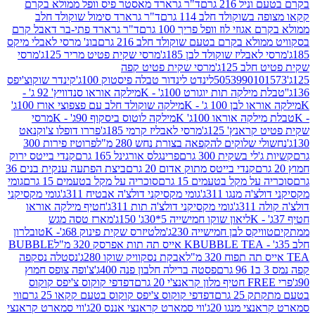
 216 גרם
ד"ר גרארד מאסטר פיס וופל ממולא בקרם
שוקולד חלב 114 גרם
ד"ר גרארד סימול שוקולד חלב
וזי לוז וופל פריך 100 גרם
ד"ר גרארד פתי-בר דאבל קרם
לא בקרם בטעם שוקולד חלב 216 גרם
בונ' מרסי לאבלי מיקס
בליז שוקולד לבן 185ג'
מרסי שקית פטיט מריר 125ג'
מרסי
ב 125ג'
מרסי שקית פטיט קפה
505399010
לינדט לינדור טבלה פיסטוק 100ג'
קינדר שוקוצ'יפס
ילקה תות יוגורט 100ג' - K
מילקה אוראו סנדוויץ' 92 ג' -
בן 100 ג' - K
מילקה שוקולד חלב עם פצפוצי אורז 100ג'
ה אוראו 100ג' K
מילקה לוטוס ביסקוף 90ג' - K
מרסי
אנץ' 125ג'
מרסי לאבליז קרמי 185ג'
פררו דופלו צ'וקנאט
 שלוקים להקפאה בצורת נחש 280 מ"ל
פרוטיז פירות 300
י בשקית 300 גרם
פרינגלס אורגינל 165 גרם
קנדי בייטס ירוק
קנדי בייטס מתוק אדום 20 גרם
ביצת הפתעה ענקית בנים 36
ל מקל בטעמים 15 גרם
סוכריה על מקל בטעמים 15 גרם
גומי
 מנגו 311ג'
גומי מקסיקני דולצ'ה אבטיח 311ג'
גומי מקסיקני
ג'
גומי מקסיקני דולצ'ה תות 311ג'
חטיף מילקה אוראו
ליאון שוקו חמישייה 5*30ג' 150ג'
מארז טסה מגש
יקס לבן חמישייה 230ג'
מלטיזרס שקית פינוק 68ג'- K
טובלרון
BUBBLE TEA אייס תה תות אפרסק 320 מ"ל
BUBBLE
אבקת נסקוויק שוקו 280ג'
נסטלה נסקפה
פסטה ברילה חלבון פנה 400ג'
צ'ופה צופס חמוץ
דפדפי קוקוס צ'יפס קוקוס
2 גרם
דפדפי קוקוס צ'יפס קוקוס בטעם קקאו 25 גרם
ווי
 מנגו 20ג'
ווי סמארט קראנצי אננס 20ג'
ווי סמארט קראנצי