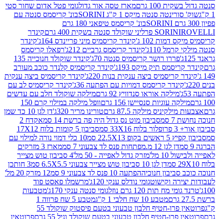
ת 100 גרם
מארז טסה אור גדול
גומי פטל אדום שחור סטי
רינטה סנטה מיקס 1 ק"ג SORINI
בונ' קריסמס סנטה עם
בונ' קריסמס טיפאני 180 גרם
גרם
SORINI
קינדר
דמות 102 ג'
קינדר קריסמיס מיני פריינדס 164ג'
קינדר
מל 110ג'
קינדר קריסמס גרביים 212ג'
רפאלו קריסמס
פררו רושר קריסמיס סנטה 70ג'
קינדר שוקולד חנוכייה 135
יסמס תיק מיקס 193ג'
קינדר קריסמיס קלנדר כוכב מעורב
 קריסמיס ביצה ענקית בנות 220ג'
קינדר קריסמיס ביצה ענקית
ינדר קריסמס דמויות עם הפתעה 36ג'
קינדר קריסמיס לב עם
מילקה אוראו סנדוויץ 92 גרם
מילקה שוקולד חלב עם עדשים
קה עוגיות סנסיישן 156 גרם
וופל מילקה במילוי קרם 150
לקיניס מילקה 87.5 גרם
טורינו מריר 320ג'
דן לגן 10 כד שמן
 סמ
סביבון מוט נס גדול היה פה ברשת 14 סמ
אקדח 2
33 סמ
סביבון 5 קומות בלוח 17X12
ופ 22.5X13 סמ
10 כלי דמוי נורה למילוי עם
דן לגן 12 מ.מפתחות פנס לד צבעוני 7 סמ
מארז 3 מזרקים
10 מל'
מזרק גדול לאפייה - 50 מל'
4 סביבון טוש מצייר
דן לגן 10 סביבון טוש מצייר צבעוני 6.5X5.5 סמ
3 חותכן
סביבון חנוכיה
הפתעה 10 פנס לד צבעוני 9 סמ
12 מזרק 20 מל'
ירה וקישוט
גומי נודלס ענקי 120ג'
מרשמלו פאסט פוד
 מח תות 120 גרם נוזל
גומי סנטה ענקי 170ג'
מטבעות
מטבע 10 שח חלבי 1 ק"ג
מטבע 5 שח פרווה 1
פרוטאין פרו-חטיף חלבון טבעוני בטעם פיסטוק שוקולד 55
פרו-חטיף חלבון טבעוני בטעם שוקולד וניל 55 גרם
פרוטאין