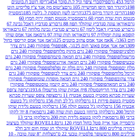
פילסברי ציפוי וניל ל.ת.סוכר 454ג'
ריסז רוטב ח.בוטנים
פי היפו חמישייה 105 גרם
צ'יטוס מק אנד צ'יז פליימינג הוט
ינדר מיקס 375ג'
הריבו לשון תוססת ל. ג'לטין 185ג'
מסטיק
ה חמוץ 60 גרם
מסטיק מנטוס תפוח ירוק חמוץ 60
גה סנדביץ שוקולד תפוז 88 גרם
ריצ סנדביץ דאבל גבינה 67
ץ דאבל לימון 67 גרם
ריצ סנדביץ גבינה מלוחה 67 גרם
אוראו
מולדת 97 גרם
אוראו תות שדה 97 גרם
אמ אנד אמס שוקו
אמ אנד אמס צהוב בוטנים 125ג'
אמ אנד אמס קריספי כחול
אמס פאוצ' חום 125ג'- K
פופפולי פופקורן 240 גרם צדר
פופקורן 240 גרם מתוק מלוח
פופפולי פופקורן 240 גרם
י פופקורן 240 גרם חמאה סינמה
פופפולי פופקורן 240 גרם
רן 240 גרם חמאה אורגני
פופפולי פופקורן 240 גרם
פופקורן 240 גרם מלח ים ופלפל
פופפולי פופקורן 240 גרם
פופפולי פופקורן 240 גרם צדר לבן
פופפולי פופקורן 240 גרם
פולי פופקורן 240 גרם חמאה מופחת שומן
פופפולי פופקורן
פופפולי פופקורן 240 גרם קינמון טוסט
פופפולי פופקורן
נסטלה 8יח אבקת שוקו מרשמלו 193.6ג'
צ'ופה צ'ופס
 מסטיק בטעם אבטיח 11 גרם
צופה צופס שערות סבתא
ירות 11 גרם
לקקן ג'ל לב תות 156 גרם
לקקן ג'ל בטעם
לקקן ג'ל בטעם קולה 156 גרם
לקקן בטעם גלידת שוקו
לקקן ברווזון בטעם תות שדה 240 גרם
מארז 8 יח' לקקן
מארז לקקן בטעם גלידת תות 200 גרם
לקקן ברבי 13
 אייק פטל כחול חמוץ 120 גרם
ROVELLI שוקולד בעיצוב
80 גרם
ROVELLI שוקולד חג שמח חום זהב חלב
שופר פלסטיק טבעי 22 ס"מ
צלחת "8 שנה טובה - 10