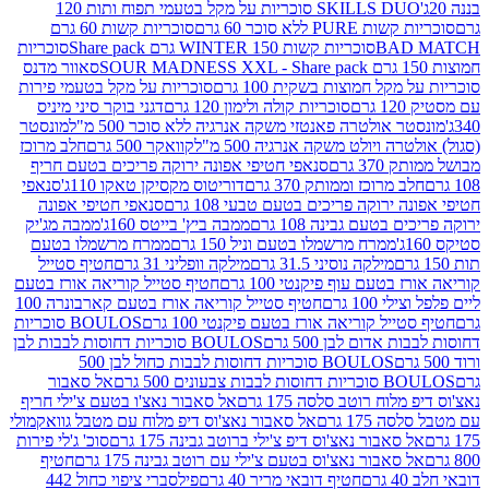
SKILLS DUO סוכריות על מקל בטעמי תפוח ותות 120
P ללא סוכר 60 גרם
סוכריות קשות 60 גרם
BAD
סוכריות קשות WINTER 150 גרם Share pack
סוכריות
סאוור מדנס
קל חמוצות בשקית 100 גרם
סוכריות על מקל בטעמי פירות
סוכריות קולה ולימון 120 גרם
דגני בוקר סיני מיניס
 אולטרה פאנטזי משקה אנרגיה ללא סוכר 500 מ"ל
מונסטר
ה ויולט משקה אנרגיה 500 מ"ל
קוואקר 500 גרם
חלב מרוכז
3 גרם
סנאפי חטיפי אפונה ירוקה פריכים בטעם חריף
 מרוכז וממותק 370 גרם
דוריטוס מקסיקן טאקו 110ג'
סנאפי
ירוקה פריכים בטעם טבעי 108 גרם
סנאפי חטיפי אפונה
בטעם גבינה 108 גרם
ממבה ביץ' בייטס 160ג'
ממבה מג'יק
ממרח מרשמלו בטעם וניל 150 גרם
ממרח מרשמלו בטעם
מילקה נוסיני 31.5 גרם
מילקה וופליני 31 גרם
חטיף סטייל
בטעם עוף פיקנטי 100 גרם
חטיף סטייל קוריאה אורז בטעם
100 גרם
חטיף סטייל קוריאה אורז בטעם קארבונרה 100
יל קוריאה אורז בטעם פיקנטי 100 גרם
BOULOS סוכריות
אדום לבן 500 גרם
BOULOS סוכריות דחוסות לבבות לבן
BOULOS סוכריות דחוסות לבבות כחול לבן 500
 צבעונים 500 גרם
אל סאבור
וח רוטב סלסה 175 גרם
אל סאבור נאצ'ו בטעם צ'ילי חריף
175 גרם
אל סאבור נאצ'וס דיפ מלוח עם מטבל גוואקמולי
סאבור נאצ'וס דיפ צ'ילי ברוטב גבינה 175 גרם
סוכ' ג'לי פירות
סאבור נאצ'וס בטעם צ'ילי עם רוטב גבינה 175 גרם
חטיף
חטיף דובאי מריר 40 גרם
פילסברי ציפוי כחול 442