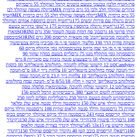
בון טבעוני בטעם בוטנים קרמל ושוקולד 55 גרם
מיקס
 ולבן 55 גרם כרמית MIX
בייגלה מצופה שוקולד לבן
בייגלה מצופה שוקולד חלב 55 גרם כרמית MIX
חטיף
עם פירות יבשים 175גר'
חטיף דגנים בתוספת אגוזים ושוקולד
חטיף גרונלה בתוספת צימוקים 175 גר'
טופי כדורים בטעם
ם
בונ' פח דמות סנטה השומר 350 גרם SORINI
מארז
ביבונצ'יק
בונ' פח משאית קריסמס 200 גרם SORINI
בובספוג
 330 מל
שק' קונפטי פי.וי.סי-סביביון מיקס צבעים
שק'
וי.סי-כד שמן מיקס צבעים
ממתק גומי מתקלף מיקס 60
י מתקלף מנגו 75 גרם
לייס בטעם כמהין שחור 90
קולד 18 גרם
צעצוע סנטה בובות עם סוכריות 8 גרם
1 קישוטי שולחן לחנוכה -כחול/זהב מיטאלי
חב' 10 כוסות
 שמח כחול/זהב מיטאלי
חב' 10 צלחות נייר ק.18 ס"מ-חנוכה
הב מיטאלי
חב' 10 צלחות נייר ק.23 ס"מ-חנוכה שמח
יטאלי
קפ' קרטון + חלון- 8/51/18 ס"מ -חנוכה שמח כחול/זהב
עוני
מארז סלסלה טסה
לוטוס קראנצ'י 380 גרם
ביסקויט קרמל לוטוס 156
לוטוס בטעם קרמל 250 גרם
גליליות וופלים לימון 250
ד איש שלג 150 גרם
סנטה וורלד סנטה,איש שלג ומלאך
סנטה וורלד סנטה קלאוס שקית 108 גרם
סנטה וורלד מיקס
 במגף 243 גרם
סנטה וורלד מיקס שוקולד קריסמס בכוס
י פינגווין 70ג'
היידי איש שלג 70ג'
היידי איש שלג 150ג'
קינדר
3xג' 45ג'
שוקולד קינדר בצורת סנטה קלאוס
קריסמיס כוכב קטן 40 ג
קינדר קריסמס שוקולד 150ג'
קינדר
בנים 75ג'
פררו קריסמס רושר כוכב 37.5 ג'
דופלו קריסמיס