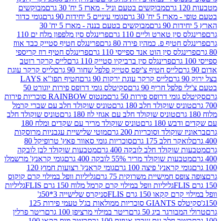
מבוקשים בטעם וניל - מארז 5 יח' 30 גרם
מבוקשים
5 יח' 30 גרם
גומי עיניים 5 יחידות 90 גרם
גומי כדור
מבוקשים בטעם בננה - מארז 5 יח' 30
ין טארט וליים 110 גרם
פרינגלס סין מלפפון מלח ים 110
חטיף פ. כמהין פירה 80 גרם
פרינגלס חטיף סטייק כבד אווז
לס סין הוט אנד ספייסי 110 גרם
פרינגלס חטיף רוז קריספי
פרינגלס סין ברביקיו סטייק 110 גרם
לייס קרקר רוטב
לייס חטיף צ'יפס סטייק פלפל שחור 90 גרם
לייס קרקר עוגת
לייס קרקר עוגת ירקות 90 גרם
חטיף תפו"א LAYS
פל חריף 90 גרם
סקיטלס גומי דרופס פירות יוגורט 50
ומי דרופס פירות 50 גרם
מנטוס RAINBOW סוכריות פירות
יס שוקולד חלב 180 גרם
טוניס שוקולד חלב עם שברי קרמל
טוניס שוקולד חלב עם אגוזי לוז 180 גרם
טוניס שוקולד חלב
 180 גרם
טוניס שוקולד מריר עם שקדים ומלח 180
וקולד וסוכריות 200 גרם
מוטי שלישיית עגבניות מרוסקות
ר חלב 175 גרם
סוכריות גומי סאוור פאץ' טרופיקל 80
וקולד חלב לובקה 400 גרם
מטבעות שוקולד לבן לובקה
ות שוקולד מריר 55% לובקה 400 גרם
גומי קראנץ' מרשמלו
י קראנץ' פיצה 100 גרם
גומי קראנץ' רצועות חמוץ 120
ס חמישיית משרוקית 75 גרם
גליליות וופל במילוי קרם קוקוס
גליליות וופל במילוי קרם קרמל מלוח 150 גרם FLIS
גליליות
קקאו 150 גרם FLIS
סניקרס שלישייה 3*50ג'
סקיטלס GIANTS סוכריות ממולאות בג'ל טעמי פירות 125
ורגר ביג 50 גרם
ריטר במילוי מרציפן 100 גרם
ריטר פרלין
ר חלב עם שברי אגוזים 100 גרם
ריטר מוס קקאו 100