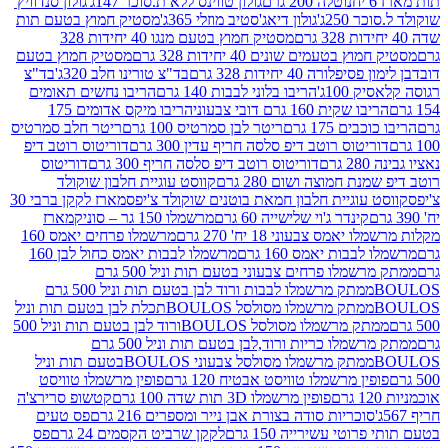
נוטלה 200 גרם
גולון טווינס ללא ת.סוכר 147ג'
גולון סנדוויץ'
250ג'
גולון דיאג'סטיב מוזלי 365ג'
מסטיק חמוץ בטעם תות
מסטיק חמוץ בטעם מנגו 40 יחידות 328
 בטעמים שונים 40 יחידות 328 גרם
מסטיק חמוץ בטעם
רה 40 יחידות 328 גרם
בד"צ טורינו חלב 320ג'
בד"צ
100ג'
הריבו בלוני לבבות 140 גרם
הריבו נחשים תאומים
שקית 160 גרם דובי צבעוני
הריבו מיקס אדומים 175
ים 175 גרם
ריטר לבן סמרטיס 100 גרם
ריטר חלב סמרטיס
יטוס רוטב דיפ סלסה חריף עדין 300 גרם
דוריטוס רוטב דיפ
ם
דוריטוס רוטב דיפ סלסה חריף 300 גרם
דוריטוס
ת חמוצה ושום 280 גרם
קווסט עוגיית חלבון שוקולד
 עוגיית חלבון חמאת בוטנים שוקולד צ'יפס
מארז לקקן ברבי 30
קינדר ג'וי שלישייה 60 גרם
מרשמלו 150 גר – סוניק
מארז
מס צבעוני 18 יח' 270 גרם
מרשמלו פרחים יאמס 160
בבות יאמס 160 גרם
מרשמלו לבבות יאמס כחול לבן 160
ממתק מרשמלו פרחים צבעוני בטעם תות וניל 500 גרם
ממתק מרשמלו לבבות ורוד לבן בטעם תות וניל 500 גרם
ממתק מרשמלו מסולסל BOULOSתכלת לבן בטעם תות וניל
ממתק מרשמלו מסולסל BOULOSורוד לבן בטעם תות וניל 500
ממתק מרשמלו כריות ורוד,לבן בטעם תות וניל 500 גרם
ממתק מרשמלו מסולסל צבעוני BOULOSבטעם תות וניל
ין מרשמלו טוויסט אבטיח 120 גרם
פופין מרשמלו טוויסט
פופין מרשמלו 3D תות שדה 100 גרם
קטשופ סרירצ'ה
סוכריות סודה בצורת אבן נייר ומספרים 216 גרם
פס טעים
טי עשירייה 150 גרם
לקקן שרביט הקסמים 24 גרם
פס