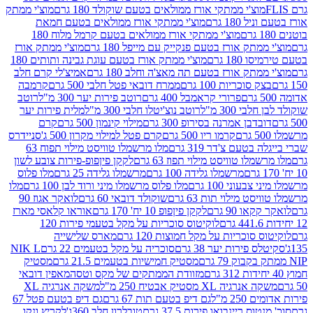
וצ'י ממתקי אורז ממולאים בטעם שוקולד 180 גרם
מוצ'י ממתק
180 גרם
מוצ'י ממתקי אורז ממולאים בטעם חמאת
מוצ'י ממתקי אורז ממולאים בטעם קרמל מלוח 180
תק אורז בטעם פנקייק עם מייפל 180 גרם
מוצ'י ממתק אורז
18 גרם
מוצ'י ממתק אורז בטעם עוגת גבינה ותותים 180
תק אורז בטעם תה מאצ'ה וחלב 180 גרם
אמיצ'לי קרם חלב
סוכריות 100 גרם
ממרח דובאי פטל חלבי 500 גרם
קרמבה
פרורי קראמבל 400 גרם
רוטב פירות יער 300 מ"ל
רוטב
 300 מ"ל
רוטב נוצ'יטלו חלבי 300 מ"ל
מלית פירות יער
דבן אמרנה בסירופ 300 גרם
מילוי קינמון 500 גרם
קרם
קרמו ריו 500 גרם
קרם פטל למילוי מקרון 500 ג'
סניידרס
טעם צ'דר 319 גרם
מלו מרשמלו טוויסט מילוי תפוח 63
לו טוויסט מילוי תפוז 63 גרם
לקקן פיןפופ-פירות צובע לשון
מרשמלו גלידה 100 גרם
מרשמלו גלידה 25 גרם
מלו פלוס
עוני 100 גרם
מלו פלוס מרשמלו מיני ורוד לבן 100 גרם
מלו
 מילוי תות 63 גרם
שוקולד דובאי 60 גרם
לואקר אגוז 90
ו 90 גרם
לקקן פיןפופ 10 יח' 170 גרם
אוראו קלאסי מארז
לוקיטוס סוכריות על מקל בטעמי פירות 120
סוכריות על מקל חמוצות 120 גרם
מארס שלישייה
פירות יער 38 גרם
סוכריה על מקל בטעמים 22 גרם
NIK L
מסטיק חמישיות בטעמים 21.5 גרם
מסטיק
מזוודת הממתקים של מקס וטסה
מאפין דובאי
יה XL מסטיק אבטיח 250 מ"ל
משקה אנרגיה XL
2 מ"ל
גם דיפ בטעם תות 67 גרם
גם דיפ בטעם פטל 67
ס ריינבואו פירות 37.5 גרם
טובלרון חלב 360ג'
לקריץ ונקו