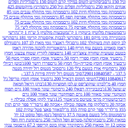
ביסקוויט לוטוס במילוי קרם לוטוס 150 גרם
גליליות וופלים
 גרם
גליליות וופלים וניל 250 גרם
היינץ מיוקטשופ 425
י מתקלף חיות 102 גרם
ממתק גומי מתקלף ענבים מנגו 85
י מתקלף אפרסק תפוז 85 גרם
ממתק גומי מתקלף ענבים 75
י מתקלף חיות 102 גרם
ממתק גומי מתקלף ענבים 75
י מתקלף אפרסק 75 גרם
ממתק גומי מתקלף ליצ'י 75
לוטיזן ביטקוין 1 ק"ג
מטבעות מולטיזן 5 ש"ח 1 ק"ג
הרשי
 מיקס 181 גרם
הרשי לבבות אקסטרה קרימי 181 גרם
הרשי
שוקולד 102 גרם
ג'ולי ראנצ'ר גומי מארז לב 107 גרם
נודלס
בטעם עוף חריף 140 גרם
אטריות להכנה מהירה ראמן
שחורה צאצ'רוני 140 גרם
צופה לקריץ שטוח צבעוני חמוץ
מץ חומץ ספריי רימון 50 גרם
עיד אומץ חומץ ספריי מטף 50
 חומץ סוכריה+גלי חמוץ 50 גרם
פררו רושר 100ג'
בוטן רביולי
ף אורז בטעם צ'לי 120 גרם
סוכ' מנטוס רול יחידה מנטה
סוכ' מנטוס רול יחידה פירות 37.5ג' -
72901
חטיפי חומוס דבאייל 200 גרם
עיד אומץ חומץ טריפל ג'ל
ברגן שוקוצ'יפס ש.לבן חמוציות 130ג'
ברגן רויאל חמאה
בונבוניירה רפאלו 240 גרם
קנדי שוגר סאוור 100 גרם תפוח
וור 100 גרם תפוח
קנדי שוגר סאוור 100 גרם
 מרסי פטיטס מיניאטור 125ג'
עיד לקקן אסלה טבילה +
לקקן פח אשפה טבילה +אבקה 40 גרם
ד"ר פפר קרם תות
 פפר קרם סודה 355 מ"ל
סאוור פאצ' פטל שקית 102
יל בטעם פאנטה 37.5 גרם
וופל ג'נסן-וופל טוסט 12 יח'
בקרסלנד-סטרופ וופל הולנדי 250 גרם
תחנת רוח וופל
קינדר שוקו בונס קריספי 67.2 גרם
גומי ענקי