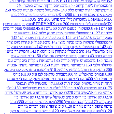
2 גרם I LOVE YOU
סוכריות בטעם קוקוס 250
ינגר קוקוס 250 גרם
צ'יפס ירקות שורש בטטה 40ג
רקות שורש סלק 40ג' -אורגני
הל משקה אנרגיה קלאסי 250
 שוקו חום 200ג'- K
סוכריות ג'ילי בוני פרוט 200 גרם
SUM
סוכריות ג'ילי בוני פרוט 200 גרם CITRUS
ילי בוני פרוט 200 גרם BERRY MIX
פופקורן בטעם שוקו
פופקורן בטעם קרמל 60 גרם OISHI
פופפולי פופקורן מוכן
פופפולי פופקורן מוכן מתוק מלוח 142 גרם
פופפולי
פלפל מלח ים 142 גרם
פופפולי פופקורן מוכן קרמל 142
ופקורן מוכן גבינה נאצו 142 גרם
פופפולי פופקורן מוכן צדר
פופפולי פופקורן מוכן צדר חלפיניו 142 גרם
פופפולי פופקורן
גרם
פופפולי פופקורן מוכן חמאה 142 גרם
קינדר בואנו
ם
גונץ בוטנים קלויים עם מלח 150 גר'
מנטוס שקית
מנטוס שקית פירות 135 גרם
מארז מקלות ביסקוויט עם
גרם
זריפה גרעיני דלעת 250 גרם
זריפה גרעיני אבטיח
ט רוטב ברביקיו אורגינל 510 מ"ל
פבורס טראפל לבן פיסטוק
טראפל שוקו 100ג'
פבורס טראפל לבן וניל 100ג'
פבורס
ג'
אנרג'י מאגדת דגנים טראפלס ושוקולד
אנרג'י מאגדת
ר
נסקוויק אבקת תות 350ג'
גולון טוסטדה ללא ת.סוכר
וסטדה ללא סוכר 350ג'
גולון אורגני ביו שוקוצ'יפס 150ג'
גולון
אג'סטיב צ'יה 270ג'
גולון אורגני ביו דיאג'סטיב ש.שועל פירות
אורגני ביו דיאג'סטיב ש.שועל שוקו 270ג'
גולון אורגני ביו
גולון מגה סנדוויץ' 250ג'
גולון אורגני ביו מריה 350ג'
סוכ'
ברים מוזרים 120ג'
סוכ' צ'ופה צ'ופס דברים מוזרים
צופס סוכ על מקל חמוץ 120ג'
ברילה פסטו ריקוטה א.מלך