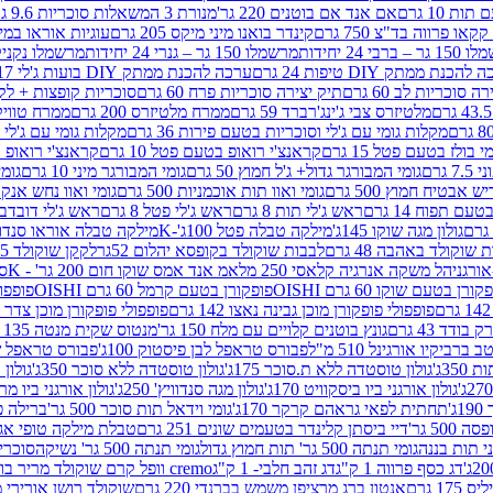
ת 10 גרם
אם אנד אם בוטנים 220 גר'
מנורת 3 המשאלות סוכריות 9.6 גרם
קינדר בואנו מיני מיקס 205 גרם
עוגיות אוראו במילוי 
– ברבי 24 יחידות
מרשמלו 150 גר – גנרי 24 יחידות
מרשמלו נקניקייה 0
להכנת ממתק DIY טיפות 24 גרם
ערכה להכנת ממתק DIY בועות ג'לי 17 גרם
 סוכריות לב 60 גרם
תיק יצירה סוכריות פרח 60 גרם
סוכריות קופצות + לקקן - 
מלטיזרס צבי ג'ינג'רברד 59 גרם
ממרח מלטיזרס 200 גרם
ממרח טוויקס 200
מקלות גומי עם ג'לי וסוכריות בטעם פירות 36 גרם
מקלות גומי עם ג'לי וס
י בולז בטעם פטל 15 גרם
קראנצ'י רואופ בטעם פטל 10 גרם
קראנצ'י רואופ בטע
גרם
גומי המבורגר גדול+ ג'ל חמוץ 50 גרם
גומי המבורגר מיני 10 גרם
גומי
ש אבטיח חמוץ 500 גרם
גומי ואוו תות אוכמניות 500 גרם
גומי ואוו נחש אנקונדה 0
 תפוח 14 גרם
ראש ג'לי תות 8 גרם
ראש ג'לי פטל 8 גרם
ראש ג'לי דובדבן 8 גר
גולון מגה שוקו 145ג'
מילקה טבלה פטל 100ג'-K
מילקה טבלה אוראו סנדוויץ' 92ג
שוקולד באהבה 48 גרם
לבבות שוקולד בקופסא יהלום 52גר
לקקן שוקולד 25 גרם I LOVE YOU
הל משקה אנרגיה קלאסי 250 מל
אמ אנד אמס שוקו חום 200 גר' - K
סוכ
קורן בטעם שוקו 60 גרם OISHI
פופקורן בטעם קרמל 60 גרם OISHI
פופפולי
פופפולי פופקורן מוכן גבינה נאצו 142 גרם
פופפולי פופקורן מוכן צדר לבן 142
ודד 43 גרם
גונץ בוטנים קלויים עם מלח 150 גר'
מנטוס שקית מנטה 135 גרם
רביקיו אורגינל 510 מ"ל
פבורס טראפל לבן פיסטוק 100ג'
פבורס טראפל שוקו 
35ג'
גולון טוסטדה ללא ת.סוכר 175ג'
גולון טוסטדה ללא סוכר 350ג'
גולון א
גולון אורגני ביו ביסקוויט 170ג'
גולון מגה סנדוויץ' 250ג'
גולון אורגני ביו מריה 50
'
תחתית לפאי גראהם קרקר 170ג'
גומי וידאל תות סוכר 500 גר'
ברילה פסט
50 גר'
דיי ביסתן קלינדר בטעמים שונים 251 גרם
טבלת מילקה טופי אגוזים 00
גומי תנתה 500 גר' תות חמוץ גדול
גומי תנתה 500 גר' נשיקה
סוכרי
דג כסף פרווה 1 ק"ג
דג זהב חלבי- 1 ק"ג
cremo וופל קרם שוקולד מריר בודד
1 גרם
אנטון ברג מרציפן משמש בברנדי 220 גרם
שוקולד רושן אורירי מריר 