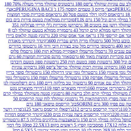
עם עוגיות שוקולד צ'יפס 180 גרם
טוניס שוקולד מריר מעולה 70% 180
באצ'י מיקס 3 טעמים קופסה 175 ג' PERUGINA BACI
באצ'י
יאמס לקקן רולר בטעם פטל 20 גרם
יאמס סוכריות סוכר חמוצות
לוי קרם וניל 150 גרם FLIS
סוכריות ממולאות בטעם פירות בים בום
קולד רושן עם בוטנים 38 גרם
רושן סוכריות ג'לי קרייזי פצ'ולקה 351
ולד רושן ממולא קרם קרמל 43 גרם
מזרק ממולא בטעם שוקולד לבן 8
 אם קריספי 170 גר'
אמ אנד אמס שוקו 220 גר'
גונץ סנטה קלאוס ביירן
ובע כחול 500 גרם
גולון מריה חדש עברית 600ג'
קינדר קינדריני מאגדת
40 גרם
טופי כדורים מזל טוב בצורת דובי ורוד 16 גרם
טופי כדורים
ענבים 70 גרם
מלו מרשמלו קאפקייק ממולא תות 100 גרם
מלו פלוס
ס סוכריות חמוצות מאוד 60 גרם
סאוור מדנס סוכריות חמוצות 60 גרם
300 גרם
עוגת ספוג בטעם תות 250 גרם
עוגת ספוג בטעם דובדבן
גרם
קינג עוגיות רכות שוקולד טריפל צ'יפס 160 גרם
קינג עוגיות
 גומי פינגווין 150 גרם
טרולי גומי שיני דרקולה 150 גרם
טרולי סופר בריין
טרולי מרשמלו אפרסק 150 גרם
טרולי מרשמלו תפוח 150 גרם
טרולי גומי
לד חלב עם אגוזים 90 גרם
שוק' טב מילקה דיים 100 גרם דיפלומט
דן לגן
הריבו אבטיח 160ג'
היידי מוצארט תפוז 119ג'
היידי מוצארט נוגט
 משוקולד במילוי קרם חלב ברשת 80 גרם
גונץ סנטה משוקולד במילוי קרם
ח שנה מפרץ ההרפתקאות 75 גרם
גונץ שוקולד לוח שנה קריסמיס 50
יון 300 גרם SORINI
בונ' קריסמס טיפאני 180 גרם
ג'
קינדר קריסמס גרביים 212ג'
רפאלו קריסמס גראנד 125ג'
פררו רושר
ת 220ג'
קינדר קריסמיס ביצה ענקית בנים 220ג'
קינדר קריסמס דמויות
וופל מילקה במילוי קרם 150 גרם
אצבעות מילקיניס מילקה 87.5 גרם
טורינו
סביבון קפיץ 5 ראשים בקופ 22.5X13 סמ
10 כלי דמוי
דן לגן 10 סביבון טוש מצייר צבעוני 6.5X5.5 סמ
3