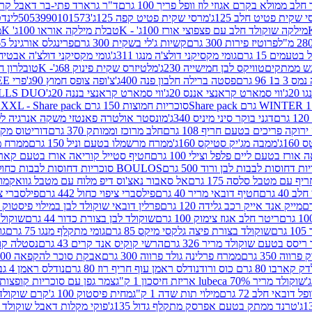
 ממולא בקרם אגוזי לוז וופל פריך 100 גרם
ד"ר גרארד פתי-בר דאבל קרם ב
 שקית פטיט חלב 125ג'
מרסי שקית פטיט קפה 125ג'
5053990101573
לינדט
מילקה שוקולד חלב עם פצפוצי אורז 100ג' - K
טבלת מילקה אוראו 100ג' K
מ
פרוטיז פירות 300 גרם
קשיות ג'לי בשקית 300 גרם
פרינגלס אורגינל 165 גרם
עמים 15 גרם
גומי מקסיקני דולצ'ה מנגו 311ג'
גומי מקסיקני דולצ'ה אבטיח 311ג
ש ממתקים
טוויקס לבן חמישייה 230ג'
מלטיזרס שקית פינוק 68ג'- K
טובלרון חלב 35ג
 96 גרם
פסטה ברילה חלבון פנה 400ג'
צ'ופה צופס חמוץ 90ג'
פרי FREE חטיף מלון קראנצ'י 20 גרם
2ג'
ווי סמארט קראנצי אננס 20ג'
ווי סמארט קראנצי בננה 20ג'
SKILLS DUO סוכריות על מקל בטעמי תפו
סוכריות חמוצות 150 גרם SOUR MADNESS XXL - Share pack
דגני בוקר סיני מיניס 340ג'
מונסטר אולטרה פאנטזי משקה אנרגיה ללא סוכר
וקה פריכים בטעם חריף 108 גרם
חלב מרוכז וממותק 370 גרם
דוריטוס מקסיק
1ג'
ממבה מג'יק סטיקס 160ג'
ממרח מרשמלו בטעם וניל 150 גרם
ממרח מרש
ורז בטעם ליים פלפל וצילי 100 גרם
חטיף סטייל קוריאה אורז בטעם קארבונרה 
BOULOS סוכריות דחוסות לבבות כחול לבן 500 גרם
 עם מטבל סלסה 175 גרם
אל סאבור נאצ'וס דיפ מלוח עם מטבל גוואקמולי 175 ג
40 גרם
חטיף דובאי מריר 40 גרם
פילסברי ציפוי כחול 442 גרם
פילסברי ציפו
מייק אנד אייק רכב גלידה 120 גרם
פרלין דובאי שוקולד לבן במילוי פיסטוק וקדאיף
ריטר חלב אגוז צימוק 100 גרם
שוקולד לבן בצורת כדור 44 גרם
שוקולד ח
ם
שוקולד בצורת פיצה גלקסי מיקס 85 גרם
גומי מתקלף מנגו 75 גרם
גו
ריסס בטעם שוקולד מריר 326 גרם
הרשי קוקיס אנד קרים 43 גרם
נסטלה קורנ
ה 350 גרם
ממרח פרלינה גולד פרווה 300 גרם
אבקת סוכר להקפאה 300 גרם
80 גרם כוס ורוד
נודלס ראמן עוף חריף רוז 80 גרם
נודלס ראמן 4 גבינות 80 גרם
שוקולד מריר 70% lubeca אריזת חיסכון 1 ק"ג
צמר גפן עם סוכריות קופצות ענב
 דובאי חלב 72 גרם
מילוי תות שדה 1 ק"ג
מחית פיסטוק 100 ג'
קרם שוקולד לשמר
טרנד ממתק בטעם אפרסק מתקלף גדול 135ג'
פוקי מקלות דאבל שוקולד 47 גרם