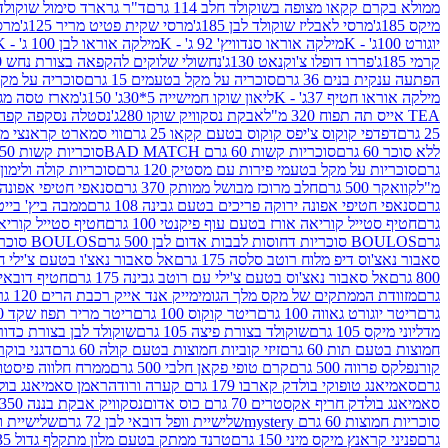
ממולא בקרם קקאו מצופה בשוקולד חלב 114 גרם
ד"ר גרארד סימול שוקולד חלב
מיקס 185ג'
מרסי לאבליז שוקולד לבן 185ג'
מרסי שקית פטיט מריר 125ג'
מרסי
יוגורט 100ג' - K
מילקה אוראו סנדוויץ' 92 ג' - K
מילקה אוראו לבן 100 ג' - K
קרמי 185ג'
פררו דופלו צ'וקנאט 130ג'
נחשולי שלוקים להקפאה בצורת נחש 280 מ"ל
הפתעה ענקית בנים 36 גרם
סוכריה על מקל בטעמים 15 גרם
סוכריה על מקל בט
מילקה אוראו חטיף 37ג' - K
ליאון שוקו חמישייה 5*30ג' 150ג'
מארז טסה מג
TEA אייס תה תפוח 320 מ"ל
אבקת נסקוויק שוקו 280ג'
נסטלה נסקפה קפה נמס 3 ב1
25 גרם
דפדפי קוקוס צ'יפס קוקוס בטעם קקאו 25 גרם
ווי סמארט קראנצי מנגו 0
ללא סוכר 60 גרם
סוכריות קשות 60 גרם BAD MATCH
סוכריות קשות WINTER 150 גרם Share pack
גרם
סוכריות על מקל בטעמי פירות עם מסטיק 120 גרם
סוכריות קולה ולימון 120 גרם
מ"ל
קוואקר 500 גרם
חלב מרוכז מבושל ממותק 370 גרם
סנאפי חטיפי אפונה יר
גרם
סנאפי חטיפי אפונה ירוקה פריכים בטעם גבינה 108 גרם
ממבה ביץ' בייטס 60
גרם
חטיף סטייל קוריאה אורז בטעם עוף פיקנטי 100 גרם
חטיף סטייל קוריאה א
גרם
BOULOS סוכריות דחוסות לבבות אדום לבן 500 גרם
BOULOS סוכריות דחוסות לבבות לבן ורוד 500 גרם
סאבור נאצ'וס דיפ מלוח רוטב סלסה 175 גרם
אל סאבור נאצ'ו בטעם צ'ילי חריף
800 גרם
אל סאבור נאצ'וס בטעם צ'ילי עם רוטב גבינה 175 גרם
חטיף דובאי חלב 
גרם
מזוודת הממתקים של מקס מלך הגומי
מייק אנד אייק רכבת הרים 120 גרם
גרם
ריטר יוגורט גאווה 100 גרם
ריטר קוקוס 100 גרם
ריטר מריר תפוז שקד 100 גרם
מדליוני מיקס 105 גרם
שוקולד בצורת פיצה 105 גרם
שוקולד לבן בצורת כדור 105 גר
חמוצות בטעם תות 60 גרם
זיזי קוביות חמוצות בטעם קולה 60 גרם
דגני בוקר 
קורנפלקס פרווה 500 גרם
קרם טופי פקאן חלבי 500 גרם
ממרח חלווה פיסטוק פרוו
גרם
סאמיאנג טופוקי בולדק קארבו 179 גרם קערה ורודה
ראמן סאמיאנג בולדק קארבו 
סאמיאנג בולדק חריף אקסטרים 70 גרם כוס אדום
נסקוויק אבקת בננה 350ג'
סוכריות חמוצות 60 גרם mystery
שלישיית וופל דובאי לבן 72 גרם
שלישיית וופל
גרם
פניני קראנץ מיקס מיני 150 גרם
טרנד ממתק בטעם מלון מתקלף גדול 135ג'