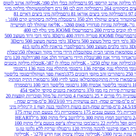
 מילקה ארנב קריספי 95 גרם
מילקה בבלי חלב 90ג'-K
מילקה ארנב לוטוס
ביסקוויט 264 גרם
מילקה חום לבן 90 גרם דיפלומט
שוקולד מילקה מיני
ם
מילקה מיני ביצים אוראו 81 גרם
מילקה מיני ביצים דאיים 81
קוטדור ביצים שוקולד חלב 350 גרם
טבלת מילקה ביסקוויט קרם 100ג' -
מילקה עוגיות סנדוויץ' פאוס 260ג' - K
ליאון שוקולד לבן חמישייה
 קוביס כרמית 200 גרם
מרשמלו JOOMI מיני גולף לבן 400
מרשמלו JOOMI פטריה ורודה 400 גרם
3D גו'מי דובי ורוד מעוצב 500
3D גו'מי דובי כחול מעוצב 500 גרם
3D גו'מי כבשה מעוצב 500 גרם
3D
3D גו'מי כלבים מעוצב 500 גרם
פילסברי בראוניז ללא גלוטן 415
 טסה
מארז מותגי הבית טסה
טבלת היידי מריר מקור וונצואלה 50ג'
טבלת
אנדור מריר אגוז 80ג'
טבלת היידי גראנדור חלב אגוז 80ג'
רולטה 120 גרם
מילקה אגוז שלם 250ג' - K
מילקה טבלה לו 87ג'-K
טבלת מילקה בוטנים
גומי מתקלף ענק אפרסק 136 גרם
גומי מתקלף ענק בננה 136 גרם
גומי
רם
הריבו זהב מקסי דובונים 375ג'
מארז ספר ושוקולדים
גומי בליסטר
גים
מארז סירת מתוקטסה
סילאן טבעי לחיץ 500 גרם
מארז התיק המתוק
גומי בליסטר אבטיח 100 גרם
גומי בליסטר דובי 100 גרם
ממרח
פיטורת פירות בון ממן 370 גרם
חמאת בוטנים סקיפי קלאסי 454
נייה ג'לי פורים * 25 גרם
מארז 4 סוכריות על מקל וסוכריות קופצות 20
שקית נייר 30/23/10 ס"מ-פורים שמח -
גומי בננה קצף 1 ק"ג
קליק מיני
כריות ג'לי בטעם ענבים 175 גרם
סוכריות ג'לי בטעם תות שדה 175
רוטב חמוץ מתוק 300 מ"ל
רוטב צ'ילי מתוק 300 מ"ל
HEART
קס וופל גליליות 22 גרם
ג'מבו טורטילה צ'יפס בטעם צ'ילי מתוק 100
ק ראמן פיקנטי להכנה מהירה 120 גרם
גולון שרקיז ללא גלוטן טו-גו
וגת גבינה 300ג'-K
מילקה טבלה צימוק אגוז חדש 270ג' - K
מילקה