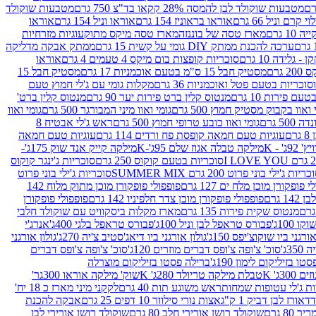
מטבעות שוקולד לבן להמסה 28% קקאו בד"צ 750 גרם
מטבעות שוקולד
קרם וניל 66 גרם
אוראו בראוניז 154 גרם
אוראו וניל 154 גרם
אוראו
1 גרם
מארז טסה של בוננזה
מארז טסה מיקס מתוק
עוגיות מזרחיות
ערכה להכנת ממתק DIY גומי על קשית 15 גרם
ממתק אבקה מדליקה
גלידה 10 גרם
סוכריות קופצות בום מיקס 4 טעמים 4 גרם
אוראו
 גרם
מסטיק חבל 15 ס"מ בטעם אוכמניות 17 גרם
מסטיק חבל 15
וכריות בטעם פטל ואוכמניות 36 גרם
מקלות גומי עם ג'לי חמוץ טעם
ם פירות 10 גרם
מנטוס קלין ברט פירות יער 90 גרם
מנטוס קלין ברט'
 ואוו בקבוק מסטיק חמוץ 500 גרם
גומי ואוו מיני המבורגר 500 גרם
גומי ואוו
50 גרם
גומי ואוו כובע טרופי חמוץ 500 גרם
ראש ג'לי אבטיח 8
ם
עוגיות טעם חמאה קופסת פח ורדים 114 גרם
עוגיות טעם חמאה
' - K
מילקה טבלה אגוז שלם 95ג'-K
מילקה קייק אנד שוק 175ג'-
סוכריות בטעם קוקוס 250 גרם
סוכריות ג'ינגר קוקוס
ריות ג'ילי בוני פרוט 200 גרם SUMMER MIX
סוכריות ג'ילי בוני פרוט
 פופקורן מוכן מלח ים 127 גרם
פופפולי פופקורן מוכן מתוק מלוח 142
 גרם
פופפולי פופקורן מוכן צדר חלפיניו 142 גרם
פופפולי פופקורן
מנטוס שקית פירות 135 גרם
מארז מקלות ביסקוויט עם שוקולד חלבי
100ג'
פבורס טראפל לבן וניל 100ג'
פבורס טראפל בלגי 400ג'
אנרג'י
ורגני ביו שוקוצ'יפס 150ג'
גולון אורגני ביו דיאג'סטיב צ'יה 270ג'
גולון אורגני
3ג'
סוכ' צ'ופה צ'ופס דברים מוזרים 120ג'
סוכ' צ'ופה צ'ופס דברים
ו בזיליקום לימון 190ג'
ברילה פסטו בזיליקום מוצרלה
3ג' K
טבלת מילקה טריולד 280ג' K
שוק' מילקה אוראו 300גר'
ות ג'לי עטופות שמחות
ראש משוגע תות 40 גרם
לקקני מיני מארז כ 18 יח'
אורז לבן דביק 1 ק"ג
אצות נורי סילוור 10 דפים 25 גרם
אבקה להכנת
80 גרם
שוקולד רושן אורירי חלב 80 גרם
שוקולד רושן אורירי לבן