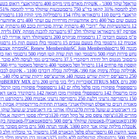
טראפל שקד 300ג' - K
שקית מארס מיני מיקס 400 גרם
קראנצ'י רואופ בטעם תו
חלב להמסה 31% קקאו בד"צ 750 גרם
מטבעות שוקולד מריר להמסה 51% קקאו פרווה בד"צ 750 גרם
קראנצ'י בייטס 110 גרם
אוראו גולדן 154 גרם
מילקה מיני קוקיז 110 גרם
מרשמלו 150 גר 
בטעם שום בצל 400 גרם אחוה
עוגיות מזרחיות עם זעתר 400 גרם אחוה
ערכה 
12 גרם
הנשיקות שלי "דובי" 40 גרם
תיק יצירה סוכריות כוכב 60 גרם
תיק יצירה
אפרסק 97 גרם
אוראו שוקולד חלב 97 גרם
ערכה להכנת ממתק DIY גלידה 43.5 גרם
ס"מ בטעם דובדבן 17 גרם
ממרח סניקרס 200 גרם
שוקולד רושן אורירי לבן 80 גרם
אבטיח 12 גרם
גומי בולז בטעם ענבים 15 גרם
גומי בולז בטעם תות 15 גרם
גומ
מנטה 90 גרם
SC Join Membership
SC Renew Membership
ממתק אצבעוני 7.5 
נחש פירות חמוץ 500 גרם
גומי ואוו תות שדה קטן חמוץ 500 גרם
גומי ואוו כרי
גרם
סוכ' מנטוס רול יחידה דיסקברי 37.5 גרם
אורביט גומי לעיסה ללא סוכר בטעם
קופסת פח פרחים 114 גרם
רול וופל מאסטר 400 גרם
וופל מאסטר גריף 360 גרם
K
מילקה טבלה צימוק אגוז 90ג'-K
מילקה טבלה דובדבן 100ג' - K
קונוס לבבות 
250 גרם
צ'יפס ירקות שורש בטטה 40ג אורגני
צ'יפס ירקות שורש סלק 40ג' -אורגני
200 גרם CITRUS MIX
סוכריות ג'ילי בוני פרוט 200 גרם BERRY MIX
פופ
גרם
פופפולי פופקורן מוכן פלפל מלח ים 142 גרם
פופפולי פופקורן מוכן קרמל 142 גרם
מוכן מרשמלו 142 גרם
פופפולי פופקורן מוכן חמאה 142 גרם
קינדר בואנו דארק ב
150 גרם
זריפה גרעיני דלעת 250 גרם
זריפה גרעיני אבטיח 200 גרם
קרפט רוטב ב
מאגדת דגנים טראפלס ושוקולד
אנרג'י מאגדת תחתית מריר
נסקוויק אבקת תות 0
ביו דיאג'סטיב ש.שועל פירות 270ג'
גולון אורגני ביו דיאג'סטיב ש.שועל שוקו 270ג'
מוזרים 120ג'
צ'ופה צופס סוכ על מקל חמוץ 120ג'
ברילה פסטו ריקוטה א.מלך 190ג
190ג'
סאנטאנג'לו-פאנטונה שוקולד צ'יפס 500 גרם
סאנטאנג'לו-פאנטונה בקופסה 0
K
טבלת מילקה שוקו אנד קקס 300ג' K
גומי תנתה 500 גרם מיקס מסוכר מיני תות בננה
צבעי הקשת 60 גרם
פרינגלס פלפל הבאנרס 158 גרם
שוק' בר טובלרון חלב 200ג'
סחלב 500 גרם
נסטלה קורנפלקס ללא גלוטן 375ג'
אנטון ברג מרציפן מילוי בייליס 75