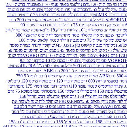
נד גומי מח תות 120 גרם נוזל
גומי סנטה ענקי 170ג'
מטבעות ברשת 27.5
שוקולד וניל 55 גרם
פרוטאין פרו-חטיף חלבון טבעוני בטעם בוטנים
חטיף דגנים גרנולה עם פירות יבשים 175גר'
חטיף דגנים
מארז שי לחנוכה סביבונצ'יק
בונ' פח משאית קריסמס 200 גרם
ממתק גומי מתקלף מנגו 75 גרם
לייס בטעם כמהין שחור 90
חב' 10 צלחות נייר ק.18 ס"מ-חנוכה שמח כחול/זהב
מארז סלסלה טסה מתוקה
ממרח לוטוס קראנצ'י 380
לג ומלאך שקית 75 גרם
סנטה וורלד סנטה קלאוס שקית 108
1ג'
קינדר סנטה קישוט עץ 3x15ג' 45ג'
שוקולד קינדר בצורת סנטה
 שלג 75ג'
קיט קט קריסמיס סנטה 45 ג'
סמארטיס קריסמיס סנטה 50
V
בונ' שוק' דמויות סנטה 160 גרם VOBRO
בונ' שוק'
לסטיק צבעוני 9 סמ
דן לגן 10 סביבון זהב 8.5
מונסטר גרין זירו פחית 500 מ"ל
מונסטר 500 מ"ל ULTRA
מונסטר
ABK מארז ממתקים
ABK מארז ממתקים ענק לקריסמיס (רכבת) מס' 5 750
סה בטעמי פירות 800 גרם
בזוקה ברי 120 גרם
בזוקה מיקס 120 גרם
ג'וסי
קינדר קריסמיס סנטה עומד 110ג'
הריבו דובי גומי חמוץ 175 גרם
הריבו
מלו בננה 150 גרם
טרולי מרשמלו 150 גרם
טרולי גומי ממולא 75 גרם
פרינגלס אדובאדה צילי 158 גרם
חטיף פרינגלס דבש חרדל 158
לוח שנה מיקי מאוס 50 גרם
FROZEN שוקולד לוח שנה לשבור את
שוק' סנטה בודד עם כובע וכיס 200גר'
ריטר חלב עם
י ממתק ג'ל בצורת עט בטעם תות 15 גרם
גומי דיפ מקלות עם ג'ל חמוץ
קינדר דגנים רביעייה 94 גרם
צעצוע מכונת
לח וינגרייט 158 גרם
פרינגלס ראנץ' 158 גרם
פרינגלס גבינה צ'דר 158
אוראו מארז שוקו 12 יח' 441.6 גרם
אוראו מארז תות 12 יח' 441.6