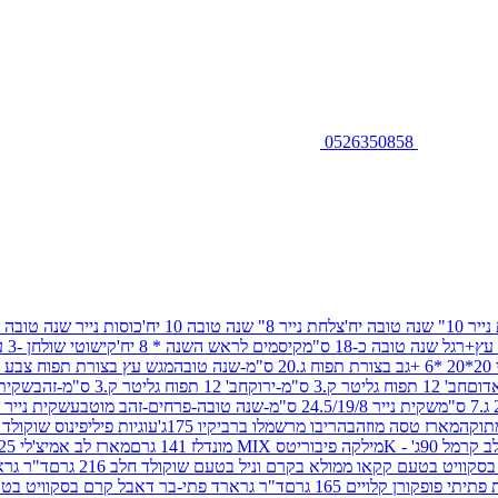
0526350858
שנה טובה יח'
צלחת נייר 8" שנה טובה 10 יח'
כוסות נייר שנה טובה 10 יח'
+רגל שנה טובה כ-18 ס"מ
קיסמים לראש השנה * 8 יח'
קישוטי שולחן -3 עיצובים 12 יח
ובה
מגש עץ בצורת תפוח צבע זהב 29/26
חב' 12 תפוח גליטר ק.3 ס"מ-ירוק
חב' 12 תפוח גליטר ק.3 ס"מ-זהב
שקית נייר 38.5/31.5/11 ס"מ
שקית נייר 24.5/19/8 ס"מ-שנה טובה-פרחים-זהב מוטבע
שקית נייר 30/23/10 ס"מ-שנה טובה-פרחים-זהב מוטבע
תוקה
מארז טסה מוזהב
הריבו מרשמלו ברביקיו 175ג'
עוגיות פיליפינוס שוקולד חלב 0
ל 90ג' - K
מילקה פיבוריטס MIX מונדלז 141 גרם
מארז לב אמיצ'לי 125 גרם
וויט בטעם קקאו ממולא בקרם וניל בטעם שוקולד חלב 216 גרם
ד"ר גרא
פופקורן קלויים 165 גרם
ד"ר גרארד פתי-בר דאבל קרם בסקוויט בטעם שו