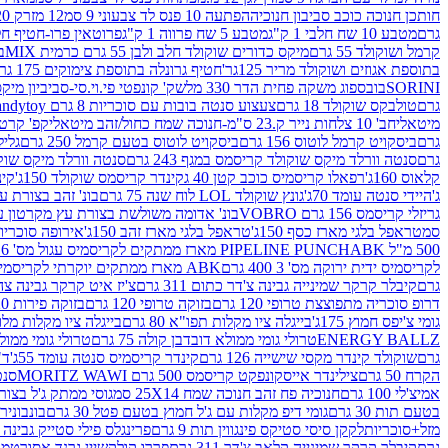
חותכן חנוכה כוכב סביבון חנוכיה
הפתעה 10 פנס לד צבעוני 9 סמ
12 מזרק 20 מל' לעבודות יצירה וקישוט
גרם
מטבע 10 שח חלבי 1 ק"ג
מטבע 5 שח פרווה 1 ק"ג
פרוטאין פרו-חטיף חלבו
קרמל ושוקולד 55 גרם
מיקס כדורים שוקולד חלב ולבן 55 גרם כרמית MIX
בי
בתוספת אגוזים ושוקולד מריר 125גר'
חטיף גרונלה בתוספת צימוקים 175 גר'
SORINI
בובספוג משקה פחית הדר 330 מל
שק' קונפטי פי.וי.סי-סביביון מי
גרם
טולבקס שוקולד 18 גרם
צעצוע סנטה בובות עם סוכריות 8 גרם Candytoy
מיטאלי
חב' 10 צלחות נייר ק.23 ס"מ-חנוכה שמח כחול/זהב מיטאלי
קפ' קרטון + חלון- 8/51/18 
גרם
ביסקויט קרמל לוטוס 156 גרם
ביסקויט לוטוס בטעם קרמל 250 גרם
גלילי
גרם
סנטה וורלד מיקס שוקולד קריסמס במגף 243 גרם
סנטה וורלד מיקס שוקולד 
קלאוס 160ג'
רפאלו קריסמיס כוכב קטן 40 ג
קינדר קריסמס שוקולד 150ג'
קינ
ג'
היידי סנטה עומד 70ג'
גונץ שוקולד LOL לוח שנה 75 גרם
בונ' זהב בצורת עץ מק
גריזלי קריסמס 156 גרם VOBRO
בונ' אדומה משולשת בצורת עץ מקרטון עם שרי 126 ג
סמ
טראפל בלגי מארז כסף 150ג'
טראפל בלגי מארז זהב 150ג'
אירופה סוכריות 
500 מ"ל PIPELINE PUNCH
ABK מארז ממתקים לקריסמיס עגול מס' 6 300 גרם
לקריסמיס ידית ירוקה מס' 3 400 גרם
ABK מארז ממתקים יוקרתי לקריסמיס (מלאך) מס' 7 450 גרם
גרם
קיבלר קרקר שמינייה גבינה צ'דר כתום 311 גרם
צ'יז איט קרקר גבינה צהובה 27
דרופ סוכריה מתפוצצת טרופי 120 גרם
בזוקה טרופי 120 גרם
בזוקה פירות 120 גרם
גומי צ'יפס חמוץ 175ג'
בייגלה ציו מקלות תפו"א 80 גרם
בייגלה ציו מקלות מלוחים 00
ENERGY BALLZ
טרולי גומי ממולא דובדבן קולה 75 גרם
טרולי גומי ממולא מנג
גרם
שוקולד קינדר מקסי שישייה 126 גרם
קינדר קריסמיס סנטה עומד 55ג'
ד"ר
הקרח 50 גרם
צילינדר אייסקונפקט קריסמס 500 גרם MORITZ WAWI
סנטה 
אמיצ'לי 100 גרם
חנוכיה פח זהב חנוכה שמח 25X14 סמ
גוסי ממתק ג'ל בצורת 
בטעם תות 30 גרם
גומי דיפ מקלות עם ג'ל חמוץ בטעם פטל 30 גרם
בונבונירה ד
מזל+סוכריות
לקקן סיסי סטיקס פינגווין תות 9 גרם
פרינגלס פילי סטייק גבינה 158 גרם
גרם
קיבלר קרקר שמינייה קלאב צ'דר 311 גרם
פררו קולקשיין גרנד אסורטמנט 197.8 