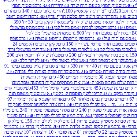
ג'
מסטיק חמוץ בטעם תות שדה 40 יחידות 328 גרם
מסטיק חמוץ
 חלב 320ג'
בד"צ רגוסה קלאסיק 100ג'
הריבו בלוני לבבות 140 גרם
הריבו
100 גרם
דוריטוס רוטב דיפ סלסה חריף עדין 300 גרם
דוריטוס רוטב
וגיית חלבון חמאת בוטנים שוקולד צ'יפס
מארז לקקן ברבי 30 יח' 390
160 גרם
מרשמלו לבבות יאמס כחול לבן 160 גרם
ממתק מרשמלו
ממתק מרשמלו מסולסל
פופין מרשמלו טוויסט אבטיח 120 גרם
פופין
טעים בטעם תותי פרוטי עשירייה 150 גרם
לקקן שרביט הקסמים 24
לארבי מרשמלו לב 180ג'
לארבי מרשמלו פרח 180ג'
הריבו מרשמלו ורוד
טבלת שוקולד דובאי לבן 200 גרם
טבלת שוקולד דובאי חלב 200
גולון דיאג'סטיב תפוז 280ג'
גולון באטר פליי 495ג'
לינדור חלב 600
גוגו בטעם פירות 40 יחידות 330 גרם
ריצ סנדביץ גליל בטעם גבינה 91
ריות סודה בצורת טטריס 216 גרם
סוכריות סודה בצורת כלי עבודה 216
לו חטיפי העמק 30 גרם
ממרח תמרים 450 גרם קליית גת
שקית
תות שלם מיובש מאצ'ה 60ג'
מארז ממתקים שקית הפתעה טסה
ג'מבו
קרם גבינת שמנת 453 גרם
פילסברי ציפוי קרמל מלוח 453ג'
פילסברי קרם
קינדר מיקס 375ג'
הריבו לשון תוססת ל. ג'לטין 185ג'
מסטיק מנטוס תות
ם
ריצ סנדביץ גבינה מלוחה 67 גרם
אוראו קופסא עוגת יומולדת 97
1 גר' - K
פופפולי פופקורן 240 גרם צדר חלפיניו
פופפולי פופקורן
פופפולי פופקורן 240 גרם מלח ים
פופפולי פופקורן 240 גרם מלח
פופפולי פופקורן 240 גרם חמאה
פופפולי פופקורן 240 גרם קינמון
ות סבתא מסטיק בטעם פירות 11 גרם
לקקן ג'ל לב תות 156 גרם
לקקן
מארז לקקן בטעם גלידת תות 200 גרם
לקקן ברבי 13 גרם
מייק
פלסטיק טבעי 22 ס"מ
צלחת "8 שנה טובה - 10 יח'
צלחת "10 שנה טובה