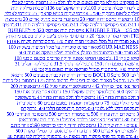
סקוויט ממולא בקרם בטעם שוקולד חלב 216 גרם
בונ' מרסי לאבלי
 לינדור טבלה פיסטוק 100ג'
קינדר שוקוצ'יפס 136ג'
'טבלת מילקה תות
ילקה לוטוס ביסקוף 90ג' - K
מרסי שקית פטיט קראנץ' 125ג'
מרסי לאבליז
קנדי בייטס ירוק חמוץ 20 גרם
קנדי בייטס מתוק אדום 20 גרם
ביצת
'
גומי מקסיקני דולצ'ה קולה 311ג'
גומי מקסיקני דולצ'ה תות 311ג'
חטיף
' - K
BUBBLE TEA אייס תה תות אפרסק 320 מ"ל
BUBBLE
דפדפי קוקוס צ'יפס קוקוס בטעם מתקתק
ח ותות 120 גרם
סוכריות קשות PURE
סאוור מדנס סוכריות על מקל חמוצות בשקית 100
 500 מ"ל
מונסטר (סגול) אולטרה ויולט משקה אנרגיה 500
ן טאקו 110ג'
סנאפי חטיפי אפונה ירוקה פריכים בטעם טבעי 108
מלו בטעם תות 150 גרם
מילקה נוסיני 31.5 גרם
מילקה וופליני 31
100 גרם
חטיף סטייל קוריאה אורז בטעם פיקנטי 100
BOULOS סוכריות דחוסות לבבות צבעונים 500 גרם
אל
רם
אל סאבור נאצ'וס דיפ צ'ילי ברוטב גבינה 175 גרם
סוכ' ג'לי פירות
י פאן פטי שוקולד 442 גרם
פילסברי ציפוי סגול 442 גרם
אפיפית 200
 500 גרם
לואקר מיניס שוקולד 150 גרם
לואקר מיניס אגוז 150
לב בצורת כדור 105 גרם
שוקולד חלב בצורת כדור 44 גרם
שוקולד
מי מתקלף בננה 75 גרם
קוביות חמוצות בטעם ענבים 60 גרם
קוביות
פלקס דבש ללא גלוטן 350ג'
קרם קורנפלקס חלבי 500 גרם
קרם
קרם תות פרווה 500 גרם
ממרח תמרים 500 גרם
סוכר אינוורטי 500
ראמן סאמיאנג בולדק אורגינל 70 גרם כוס שחור
ראמן
ים / תות שקית 12 גרם
טבלת היידי קרמי טירמיסו 90ג'
סאוור מדנס
ים וקראנצ'ים 500 גרם פרווה
קרם אספרסו למילוי מקרון 500
שוק' בר פוקי מקלות תה מאצה 33 גרם
פוקי מקלות לבן עוגיות 40