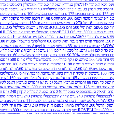
ינס ללא ת.סוכר 147ג'
גולון סנדוויץ' שוקולד ל.סוכר 250ג'
גולון דיאג'סטיב מוזלי 365
מסטיק חמוץ בטעם דובדבן לימון פסיפלורה 40 יחידות 328 גרם
בד"צ טורינו
 גרם
הריבו כוכבים 175 גרם
ריטר לבן סמרטיס 100 גרם
ריטר חלב סמרטיס 
 דיפ שמנת חמוצה ושום 280 גרם
קווסט עוגיית חלבון שוקולד צ'יפס
קווסט ע
וני 18 יח' 270 גרם
מרשמלו פרחים יאמס 160 גרם
מרשמלו לבבות יאמס 
טעם תות וניל 500 גרם BOULOS
ממתק מרשמלו מסולסל BOULOSתכלת לבן בטעם תות וניל 500 גרם
וניל 500 גרם BOULOS
ממתק מרשמלו מסולסל צבעוני BOULOSבטעם תות וניל 500 גרם
ופ סרירצ'ה חריף 567ג'
סוכריות סודה בצורת אבן נייר ומספרים 216 גרם
פס 
ם
עיד פרש דפי מנטה תות אדום 0.6 גרם
לארבי מרשמלו אבטיח 180ג'
לסטרס פירות יער 85 גרם
שוקולד Angel hair צמר גפן עם פיסטוק 150 גרם
כחול לבן 144 גרם
מקל סבא ורוד לבן 144 גרם
קלבי חטיף צ'יפס שוקולד 40 גרם
ושר שוקולד מריר 70% 90 גרם
ביצת קינדר קלאסי שלישייה 60 גרם
מסטיק א
ורוד פיני 500 ג
מרשמלו גולף כחול 500 גרם
מרשמלו גולף אדום 500 גרם
סוכ
כריות סודה בצורת חותמת 198 גרם
סוכריות סודה בצורת פיצה 180 גרם
מרשמ
ת שלם מיובש לבן 60ג'
טרנד לארבי תות שלם מיובש שוקו 60ג'
טרנד לארבי 
1 גרם
שקית שימחת תורה בינונית
תערובת להכנת צ'ורוס 500ג'
פילסברי 
ינדר הפי היפו חמישייה 105 גרם
צ'יטוס מק אנד צ'יז פליימינג הוט 160ג'
הריבו 
קולד תפוז 88 גרם
ריצ סנדביץ דאבל גבינה 67 גרם
ריצ סנדביץ דאבל לימון 67 גר
הוב בוטנים 125 גר'
אמ אנד אמס קריספי כחול 309 גר'
אמ אנד אמס פאוצ' חום 25
פופפולי פופקורן 240 גרם טבעי
פופפולי פופקורן 240 גרם חמאה אורגני
פופפולי פופקורן 240 גרם צדר צהוב
פופפולי פופקורן 240 גרם חמאה מופחת שומן
צ'ופה צ'ופס שערות סבתא מסטיק בטעם אבטיח 11 גרם
צופה צופס שער
 קרמל 200 גרם
לקקן ברווזון בטעם תות שדה 240 גרם
מארז 8 יח' לקקן ברבי 80 גרם
ROVELLI שוקולד חג שמח חום זהב חלב פרלינים 800 גרם
שופר 