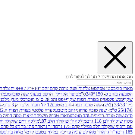
מה אתם מחפשים? תנו לנו לעזור לכם
מארז בומבסטי טסה
סט צלחות שנה טובה קרם זהב "10+"7 / 8+8 יח'
צלחת נייר 10" 
הטבעה בזהב כ- 150*240ס"מ
טופר אקרילי+הדפס צבעוני שנה טובה
מעמד עץ
שקוף
מגש פלסטיק בצורת תפוח שקוף+פס זהב 28 ס"מ קוטר
כלי מעץ מלבני 20*20 *6 +גב בצורת תפוח ג.20 ס"מ-שנה ט
נייר 33/33 (2/ש)-שנה טובה תפוח-זהב מוטבע
12 יח' תפוח גליטר ק.3 ס"מ-אדום
25/17/8 ס"מ- שנה טובה פרחוני זהב מוטבע
קערה פלסטי בצורת תפוח ק.22 ג.7 ס"מ
ס"מ-שנה טובה-רימונים-זהב מוטבע
מארז טסוש משפחתי
מארז טסה חוויה מ
מלוח שוקולד לבן 118 גרם
מילקה לו שוקולד חלב 87ג'
מילקה דיים שוקולד חלב קרמ
עם דובוני שוקולד חלב במילוי קרם 175 גרם
ד"ר גרארד פתי-בר דאבל קרם בסק
165 גרם
ד"ר גרארד טארלט עוגיה פריכה במילוי בטעם קרמל מלוח בתוספת פתיתי 