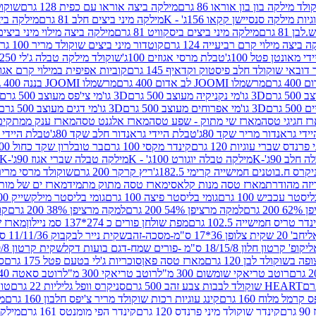
לד מילקה בון בון אוראו 86 גרם
מילקה ביצה אוראו עם כפית 128 גרם
שוקולד
גיות מילקה סנסיישן קקאו 156ג' - K
מילקה מיני ביצים חלב 81 גרם
מילקה ביצים 
 81 גרם
מילקה מיני ביצים ביסקוויט 81 גרם
מילקה ביצה מילוי מיני ביצים 97 גר
 ביצה מילוי קרם רביעייה 124 גרם
קוטדור מיני ביצים שוקולד מריר 100 גרם
די מאונטן פטל 100ג'
טבלת מרסי אגוזים 100ג'
שוקולד מילקה טבלה ג'לי 250 גר'-K
 דובאי שוקולד חלב פיסטוק וקדאיף 145 גרם
קוביות אפיפית במילוי קרם אגוזי לוז
מרשמלו JOOMI לב אדום 400 גרם
מרשמלו JOOMI בננה 400 גרם
3D גו'מי נקניקיה מעוצב 500 גרם
3D גו'מי צי'פס מעוצב 500 גרם
3D גו'מי אפרוחים מעוצב 500 גרם
3D גו'מי דגים מעוצב 500 גרם
ז חגיגי טסה
מארז שי מתוק - שפע טסה
מארז אלגנט טסה
מארז ענק ממתקים
די גראנדור מריר שקד 80ג'
טבלת היידי גראנדור חלב שקד 80ג'
טבלת היידי גר
נדס שברי עוגיות 120 גרם
קינדר מקסי 100 גרם
בר טובלרון שקד כחול 100ג'
לב 90ג'-K
מילקה טבלה יוגורט 100ג' - K
מילקה טבלה שברי אגוז 90ג'-K
קרס ח.בוטנים חמישייה קרימי 182.5ג'
ריץ קרקר 200 גרם
שוקולד מרסי מריר 250 ג
מארז טסה מנות קלאסי
מארז טסה מתוק מתמיד
מארז ים של מות
יסטר עכביש 100 גרם
גומי בליסטר פיצה 100 גרם
גומי בליסטר מילקשייק 100 גרם
2 גרם
למקה מרציפן 54% 200 גרם
למקה מרציפן 38% 200 גרם
קונ
נדר טריס חמישייה 102.5 גרם
מפת שולחן פורים כ 274*137 סמ ניילון
מארז שמי
חב' 20 שקית צלופן 36*17 ס"מ-מסכה-זהב
שקית נייר לבקבוק 11/11/36 ס"מ ס"מ-פורים שמח- דגם ענן
קופ' קרטון חלון 18/15/8 ס"מ -פורים שמח-דגם בועות דקל
שקית קרטון 24.5/19/8 ס"מ-פורים שמח-דגם בועות דקל
שוקולד לבן 120 גרם
מארז טסה פאן
סוכריות ג'לי בטעם פטל 175 גרם
סו
רוטב טריאקי שומשום 300 מ"ל
רוטב טריאקי 300 מ"ל
רוטב סאטה 240 גרם
HEART שוקולד לבבות צבע זהב 500 גרם
סניקרס וופל גליליות 22 גרם
טווי
רמל מלוח 160 גרם
קינג עוגיות רכות שוקולד מריר צ'יפס חלבון 160 גרם
מר
ם
קינדר שוקולד מיני פרנדס 120 גרם
קינדר הפי מומנטס 161 גרם
מילקה ע