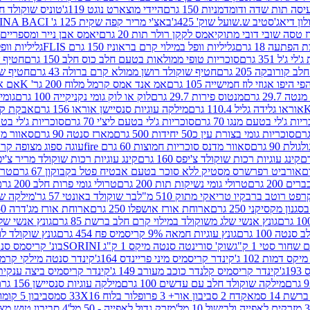
ה תות שדה ודומדמניות 150 גרם
היידי מוצארט נוגט 119ג'
טוניס שוקולד חלב 
לון דיאג'סטיב ש.שועל שוק' 425ג'
באצ'י מריר קפה שקית 125 ג' PERUGINA BACI
 טסה שובי דובי מתוק
יאמס לקקן רולר תות 20 גרם
יאמס אבן נייר ומספריים 18 גרם
 הפתעה 18 גרם
גליליות וופל במילוי קרם בראוניז 150 גרם FLIS
גליליות וופל במי
ג'ל 351 גרם
סוכריות טופי ממולאות בטעם חלב כוס חלב 150 גרם
חטיף שו
קורובקה 205 גרם
חטיף שוקולד רושן ממולא קרם ברולה 43 גרם
חטיף שוק
 היפו אגוזי לוז חמישייה 105 גרם
אמ אנד אמס קרמל מלוח 200 גר' K
אם אנד
 29.7 גרם
מנטוס פירות 29.7 גרם
לוק או לוק גומי נקניקייה 100 גרם
גומי כ
אוראו גלידה גליל 110.4 גרם
מילקה עוגיות סנסיישן אוראו 156 גרם
אבקת קקאו 0
יות ג'לי בטעם מנגו 70 גרם
סוכריות ג'לי בטעם ליצ'י 70 גרם
סוכריות ג'לי בטעם 
סוכריות גומי בצורת עין כ50 יחידות 500 גרם
מארז סנטה 90 גרם
סאוור מדנ
 90 גרם
סאוור מדנס סוכריות חמוצות 60 גרם fire
עוגה ספוג מצופה קרם וניל 
קינג עוגיות רכות שוקולד צ'יפס 160 גרם
קינג עוגיות רכות שוקולד מריר צ'יפס 160 
אורביט רפרשרס מסטיק ללא סוכר בטעם אבטיח פטל בקבוקון 67 גרם
טרולי
 200 גרם
טרולי גומי נשיקות תות 200 גרם
טרולי גומי פרות חלב 200 גרם
רפט רוטב ברבקיו טריאקי מתוק 510 מ"ל
בר שוקולד באונטי 57 גר'
מילקה שוקו
ון מקסיקני 250 גרם
ארוחת אורז אושפלו 250 גרם
ארוחת אורז מג'דרה 250 גרם
גונץ אנשי שלג משוקולד במילוי קרם חלב ברשת 85 גרם
גונץ אנשי שלג
נטה 100 גרם
גונץ עוגיות חמאה 9% קריסמיס פח 454 גרם
גונץ שוקולד לו
שחור סטי 1 ק"ג
שוק' סורינטה סנטה מיקס 1 ק"ג SORINI
בונ' קריסמס סנטה עם פפ
ס דמות 102 ג'
קינדר קריסמיס מיני פריינדס 164ג'
קינדר סנטה מילקי קרמל 110
ג'
קינדר קריסמיס קלנדר כוכב מעורב 149 ג'
קינדר קריסמיס ביצה ענקית בנו
מילקה שוקולד חלב עם עדשים 100 גרם
מילקה עוגיות סנסיישן 156 גרם
ת 14 סמ
אקדח 2 סביבון אור+ 3 פרופלור בלוח 33X16 סמ
סביבון 5 קומות בלוח 17X12 סמ
מזרק גדול לאפייה - 50 מל'
4 סביבון טוש מצייר בלוח 29X10 סמ