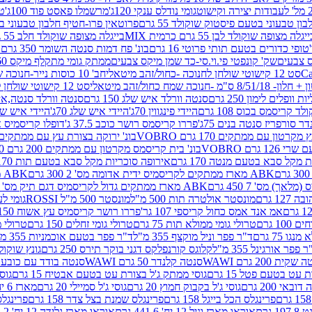
גומי נודלס ענקי 120ג'
מרשמלו פאסט פוד 100ג'
טר
ן טבעוני בטעם פיסטוק שוקולד 55 גרם
פרוטאין פרו-חטיף חלבון טבעוני בטעם 
יגלה מצופה שוקולד לבן 55 גרם כרמית MIX
בייגלה מצופה שוקולד חלב 55 גרם כרמית MIX
טופי כדורים בטעם תותי פרוטי 16 גרם
בונ' פח דמות סנטה השומר 350 גרם SORINI
קס צבעים
שק' קונפטי פי.וי.סי-כד שמן מיקס צבעים
ממתק גומי מתקלף מיקס 60 גרם
סט 12 קישוטי שולחן לחנוכה -כחול/זהב מיטאלי
חב' 10 כוסות נייר-חנוכה שמח כחול/זהב מיטאלי
ס"מ -חנוכה שמח כחול/זהב מיטאלי
סט 12 קישוטי שולחן לחנוכה -צבעוני
ות וופלים לימון 250 גרם
סנטה וורלד איש שלג 150 גרם
סנטה וורלד סנטה,איש ש
קריסמס בכוס 108 גרם
היידי פינגווין 70ג'
היידי איש שלג 70ג'
היידי איש שלג 50
דר סורפריז סנטה בנים 75ג'
פררו קריסמס רושר כוכב 37.5 ג'
דופלו קריסמיס איש
רטון עם ממתקים 170 גרם VOBRO
בונ' ירוקה בצורת עץ עם ממתקים 170 גרם OBRO
רם VOBRO
בונ' בית קריסמס מקרטון עם ממתקים 200 גרם VOBRO
10 סביבון פ
מקל סבא בטעם מנטה 170 גרם
אירופה סוכריות מקל סבא בטעם תות 170 גרם
ABK מארז ממתקים לקריסמיס ידית אדומה מס' 2 300 גרם
ABK מארז מתנה פעמון לקריסמיס מס' 1 200 גרם
ABK מארז ממתקים גדול לקריסמיס דגם תיק מס' 4 500 גרם
1 גרם
מונסטר אולטרה תות 500 מ"ל
מונסטר 500 מ"ל ROSSI
גומי לעי
אמ אנד אמס כחול קריספי 107 גר'
פררו רושר קריסמיס עץ אשוח 150ג'
1 גרם
טרולי גומי ממולא תות 75 גרם
טרולי גומי זחלים 150 גרם
טרולי מרש
ו 75 גרם
ד"ר פפר וניל מוקצף 355 מ"ל
ד"ר פפר בטעם אוכמניות 355 מ"ל
 פפר אורגינל 355 מ"ל
קלוגס קורנפלקס דגני בוקר תירס 250 גרם
גונץ שוקולד 
שקית 200 גרם WAWI
סנטה קלנדר 50 גרם WAWI
סנטה בודד עם כובע 80 גרם WAWI
עט בטעם פטל 15 גרם
גוסי ממתק ג'ל בצורת עט בטעם אבטיח 15 גרם
גוס
ובאי 200 גרם
גוסי ג'ל בקבוק חמוץ 20 גרם
גוסי ג'ל סמיילי 20 גרם
מארז 6 יח' תיבת אוצר פלסטיק
פרינגלס הכל בייגל 158 גרם
פרינגלס שמנת בצל צדר 158 גרם
פרינגלס מ
גרם
אוראו מארז וניל 12 יח' 441.6 גרם
אוראו מארז גלידה 12 יח' 331.2 גרם