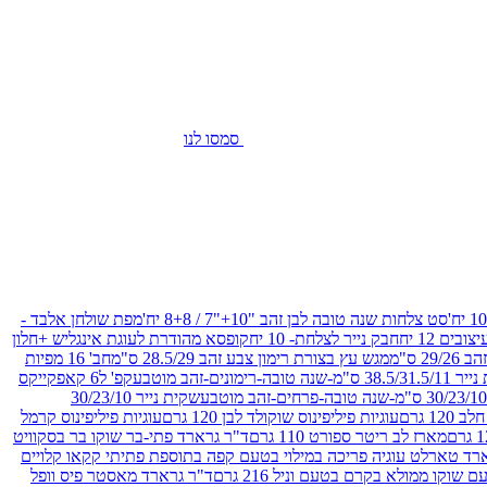
סמסו לנו
סט צלחות שנה טובה לבן זהב "10+"7 / 8+8 יח'
מפת שולחן אלבד -
חבק נייר לצלחת- 10 יח
קופסא מהודרת לעוגת אינגליש +חלון
 ס"מ
מגש עץ בצורת רימון צבע זהב 28.5/29 ס"מ
חב' 16 מפיות
-שנה טובה-רימונים-זהב מוטבע
קפ' ל6 קאפקייקס
שקית נייר 30/23/10
12 גרם
עוגיות פיליפינוס שוקולד לבן 120 גרם
עוגיות פיליפינוס קרמל
מארז לב ריטר ספורט 110 גרם
ד"ר גרארד פתי-בר שוקו בר בסקוויט
רד טארלט עוגיה פריכה במילוי בטעם קפה בתוספת פתיתי קקאו קלויים
קו ממולא בקרם בטעם וניל 216 גרם
ד"ר גרארד מאסטר פיס וופל