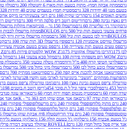
גרם
ממתק אבקה חמוץ- מתוק בטעם תות מארז 6 יח
נוטלה 200 גרם
גולון טוו
בטעם מנגו 40 יחידות 328 גרם
מסטיק חמוץ בטעמים שונים 40 יחידות 328 גרם
נחשים תאומים 154 גרם
הריבו שקית 160 גרם דובי צבעוני
הריבו מיקס אדומים 175
דיפ נאציו גבינה 280 גרם
דוריטוס רוטב דיפ סלסה חריף 300 גרם
דוריטוס רוטב
גרם
קינדר ג'וי שלישייה 60 גרם
מרשמלו 150 גר – סוניק
מארז מקלות מרשמלו יאמס צבע
פרחים צבעוני בטעם תות וניל 500 גרם BOULOS
ממתק מרשמלו לבבות ורוד לבן ב
BOULOSורוד לבן בטעם תות וניל 500 גרם
ממתק מרשמלו כריות ורוד,לבן בטעם תות 
מרשמלו טוויסט אוכמניות 120 גרם
פופין מרשמלו 3D תות שדה 100 גרם
קטש
גרם
פס טעים בטעם תות עשירייה 150 גרם
פס טעים בטעם אבטיח עשירייה 150 גר
לבן 175ג'
הריבו מרשמלו אקזוטיק 175ג'
WOW Z קלסטרס פירות 85 גרם
WOW Z ק
גרם
WOW Z רופ משפחתי פירות 100 גרם
מקל סבא צבעוני 144 גרם
מקל סבא 
גרם
פולרטי חטיפי קרח 400 מ"ל ורוד
ממרח נוטלה טבעוני 350 גרם
טבלת פררו ר
גרם
מרשמלו כובע כחול לבן 500 גרם
מרשמלו מיני כחול פיני 500 ג
מרשמלו מיני 
גרם
סוויטאנגו אבקה להכנת אייס קפה 250 גרם
סוויטאנגו ממתיק 700 גרם
סו
ההפתעות ממתקים "חגשבי" בינוני
טרנד לארבי מנגו וקשיו 28ג'
טרנד לארבי תו
טורטילה צ'יפס בטעם גבינת נאצ'ו 100 גרם
ג'מבו טורטילה צ'יפס בטעם ברביקיו 00
קרמל 453 גרם
פילסברי ציפוי וניל ל.ת.סוכר 454ג'
ריסז רוטב ח.בוטנים 198ג'
ק
שדה חמוץ 60 גרם
מסטיק מנטוס תפוח ירוק חמוץ 60 גרם
אוראו עוגה סנדביץ שו
גרם
אוראו תות שדה 97 גרם
אמ אנד אמס שוקו חום 363 גר' - K
אמ אנד אמס צ
240 גרם מתוק מלוח
פופפולי פופקורן 240 גרם מרשמלו
פופפולי פופקורן 240 גרם חמאה סינמה
ים ופלפל
פופפולי פופקורן 240 גרם קרמל מלוח
פופפולי פופקורן 240 גרם צדר לבן
טוסט
פופפולי פופקורן 240 גרם צדר חריף
נסטלה 8יח אבקת שוקו מרשמלו 193.6ג'
ג'ל בטעם אבטיח 156 גרם
לקקן ג'ל בטעם קולה 156 גרם
לקקן בטעם גלידת שוקו
אנד אייק פטל כחול חמוץ 120 גרם
ROVELLI שוקולד בעיצוב דבורה פרלינים 800 גרם