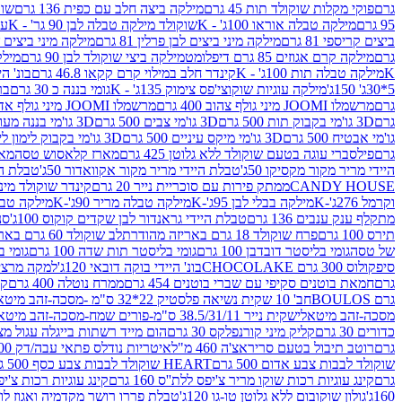
גרם
פוקי מקלות שוקולד תות 45 גרם
מילקה ביצה חלב עם כפית 136 גרם
שוקו
95 גרם
מילקה טבלה אוראו 100ג' - K
שוקולד מילקה טבלה לבן 90 גר' - K
עו
ביצים קריספי 81 גרם
מילקה מיני ביצים לבן פרלין 81 גרם
מילקה מיני ביצים ש.לבן
גרם
מילקה קרם אגוזים 85 גרם דיפלומט
מילקה ביצי שוקולד לבן 90 גרם
מילקה
K
מילקה טבלה תות 100ג' - K
קינדר חלב במילוי קרם קקאו 46.8 גרם
בונ' היי
5*30ג' 150ג'
מילקה עוגיות שוקוצי'פס צימוק 135ג' - K
גומי בננה כ 30 גרם
בר
גרם
מרשמלו JOOMI מיני גולף צהוב 400 גרם
מרשמלו JOOMI מיני גולף אדום 400 גרם
גרם
3D גו'מי בקבוק תות 500 גרם
3D גו'מי צבים 500 גרם
3D גו'מי בננה מעוצב 500 גרם
גו'מי אבטיח 500 גרם
3D גו'מי מיקס עיניים 500 גרם
3D גו'מי בקבוק לימון ליים 500 גרם
גרם
פילסברי עוגה בטעם שוקולד ללא גלוטן 425 גרם
מארז קלאסוש טסה
מאר
היידי מריר מקור מקסיקו 50ג'
טבלת היידי מריר מקור אקוואדור 50ג'
טבלת היי
CANDY HOUSE
ממתק פירות עם סוכריית נייר 20 גרם
קינדר שוקולד מיני פר
וקרמל 276ג'-K
מילקה בבלי לבן 95ג'-K
מילקה טבלה מריר 90ג'-K
מילקה טבלה ח
מתקלף ענק ענבים 136 גרם
טבלת היידי גראנדור לבן שקדים קוקוס 100ג'
סני
תירס 100 גרם
פרח שוקולד 18 גרם באריזה מהודרת
לב שוקולד 60 גרם באריזה מהודרת
של טסה
גומי בליסטר דובדבן 100 גרם
גומי בליסטר תות שדה 100 גרם
גומי בל
סיפקולוס 300 גרם CHOCOLAKE
בונ' היידי בוקה דובאי 120ג'
למקה מרציפן 62% 00
גרם
חמאת בוטנים סקיפי עם שברי בוטנים 454 גרם
ממרח נוטלה 400 גרם
קי
גרם BOULOS
חב' 10 שקית נשיאה פלסטיק 22*32 ס"מ -מסכה-זהב מיטאלי
מסכה-זהב מיטאלי
שקית נייר 38.5/31/11 ס"מ-פורים שמח-מסכה-זהב מיטאלי
כדורים 30 גרם
קליק מיני קורנפלקס 30 גרם
הום מייד רשתות בייגלה עגול מצופה ב
גרם
רוטב תיבול בטעם סריראצ'ה 460 מ"ל
איטריות נודלס פתאי עבה/דק 200 גרם
שוקולד לבבות צבע אדום 500 גרם
HEART שוקולד לבבות צבע כסף 500 גרם
גרם
קינג עוגיות רכות שוקו מריר צ'יפס ללת''ס 160 גרם
קינג עוגיות רכות צ'יפס ק
160ג'
גולון שוקובום ללא גלוטן טו-גו 120ג'
טבלת פררו רושר מקדמיה ואגוז לוז 90 גר