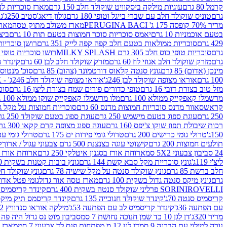
קרמל 80 גרם
עוגיות מילקה ביסקוויט שוקולד חלב 150 גרם
מארז סוכריות לעיס
גרם
טוניס שוקולד חלב עם שברי בייגל וטופי 180 גרם
גולון דיאג'סטיב 250ג'
גו
מריר 70% קופסה 175 ג' PERUGINA BACI
מארז משולב מתוק טסה
מארז
בטעם אוכמניות 10 גרם
יאמס סוכריות סוכר חמוצות בטעם תות 10 גרם
ביצת
429 גרם
סוכריות ממולאות בטעם חלב קפה קפה לייק 351 גרם
רושן סוכריות ג'לי 
גרם
סוכריות טופי כוס חלב 305 גרם MILKY SPLASH
רושו סוכריות טופי חלב 
גרם
מזרק שוקולד חלב אגוזי לוז 60 גרם
מזרק שוקולד חלב לבן 60 גרם
קינדר הפי
מינכן (אדום) 85 גרם
גונץ סנטה קלאוס דורטמונד (צהוב) 85 גרם
סוכ' מנטוס מנטה
100 גרם
אוראו מצופה שוקולד לבן 246ג'
אוראו מצופה שוקולד חלב 246ג' - K
מזל טוב בצורת דובי 16 גרם
טופי כדורים פורים שמח בצורת ליצן 16 גרם
סוכר
מרשמלו קאפקייק ממולא 100 גרם
מלו מרשמלו קאפקייק שוקו ממולא 100 גרם
קראש
סאוור מדנס סוכריות חמוצות מדנס 60 גרם
סוכריות חמוצות על מקל גולגולת
250 גרם
עוגת ספוג בטעם מישמש 250 גרם
עוגת ספוג בטעם שוקולד 250 גרם
רכות שיבולת תפוז שוקו צ'יפס 160 גרם
עוגה ספוג מצופה קרם קקאו 300 גרם
150ג'
טרולי גומי כרישים 200 גרם
טרולי גומי פירות ים 175 גרם
טרולי גומי עכברים
תולעים חמוצות 200 גרם
קישוטי עוגה בצנצנת 500 גרם צבעוני עגול / ארוך
ק
24 סביבון צבעוני 5X2 סמ
ארוחת אורז בסגנון איטלקי 250 גרם
ארוחת אורז בסגנ
ליצ'י 119ג'
גונץ סוכריית מקל סבא קשת 144 גרם
גונץ בובות קטנות בשקית 100 גרם
חלב ברשת 85 גרם
גונץ שוקולד סנטה על מקל שישיה 78 גרם
גונץ שוקולד חלב ס
גרם
גונץ מיקס סנטה גדול בשקית 100 גרם
מארז טסה אור גדול
גומי פטל אדום 
ROVELLI פרליני שוקולד סנטה בשקית 400 גרם
SORINI
קינדר קריסמיס מיק
קריסמיס סנטה 70ג'
קינדר שוקולד חנוכייה 135 גרם
קינדר קריסמס תיק מיקס 193
עם הפתעה 36ג'
קינדר קריסמיס לב עם הפתעה 53ג'
מילקה אוראו סנדוויץ 92 גרם
מריר 320ג'
דן לגן 10 כד שמן חנוכה נחושת 7 סמ
סביבון מוט נס גדול היה פה ברש
נורה למילוי עם הברגה 9 סמ
דן לגן 12 מ.מפתחות פנס לד צבעוני 7 סמ
מארז 3 מזרקים לאפייה ולבישול 10 מל'