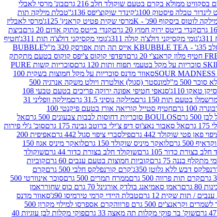
סקוויט ממולא בקרם בטעם שוקולד חלב 216 גרם
בונ' מרסי לאבלי
 לינדור טבלה פיסטוק 100ג'
קינדר שוקוצ'יפס 136ג'
'טבלת מילקה תות
ילקה לוטוס ביסקוף 90ג' - K
מרסי שקית פטיט קראנץ' 125ג'
מרסי לאבליז
קנדי בייטס ירוק חמוץ 20 גרם
קנדי בייטס מתוק אדום 20 גרם
ביצת
'
גומי מקסיקני דולצ'ה קולה 311ג'
גומי מקסיקני דולצ'ה תות 311ג'
חטיף
' - K
BUBBLE TEA אייס תה תות אפרסק 320 מ"ל
BUBBLE
דפדפי קוקוס צ'יפס קוקוס בטעם מתקתק
ח ותות 120 גרם
סוכריות קשות PURE
סאוור מדנס סוכריות על מקל חמוצות בשקית 100
 500 מ"ל
מונסטר (סגול) אולטרה ויולט משקה אנרגיה 500
ן טאקו 110ג'
סנאפי חטיפי אפונה ירוקה פריכים בטעם טבעי 108
מלו בטעם תות 150 גרם
מילקה נוסיני 31.5 גרם
מילקה וופליני 31
100 גרם
חטיף סטייל קוריאה אורז בטעם פיקנטי 100
BOULOS סוכריות דחוסות לבבות צבעונים 500 גרם
אל
רם
אל סאבור נאצ'וס דיפ צ'ילי ברוטב גבינה 175 גרם
סוכ' ג'לי פירות
י פאן פטי שוקולד 442 גרם
פילסברי ציפוי סגול 442 גרם
אפיפית 200
 500 גרם
לואקר מיניס שוקולד 150 גרם
לואקר מיניס אגוז 150
לב בצורת כדור 105 גרם
שוקולד חלב בצורת כדור 44 גרם
שוקולד
מי מתקלף בננה 75 גרם
קוביות חמוצות בטעם ענבים 60 גרם
קוביות
פלקס דבש ללא גלוטן 350ג'
קרם קורנפלקס חלבי 500 גרם
קרם
קרם תות פרווה 500 גרם
ממרח תמרים 500 גרם
סוכר אינוורטי 500
ראמן סאמיאנג בולדק אורגינל 70 גרם כוס שחור
ראמן
ים / תות שקית 12 גרם
טבלת היידי קרמי טירמיסו 90ג'
סאוור מדנס
ים וקראנצ'ים 500 גרם פרווה
קרם אספרסו למילוי מקרון 500
שוק' בר פוקי מקלות תה מאצה 33 גרם
פוקי מקלות לבן עוגיות 40