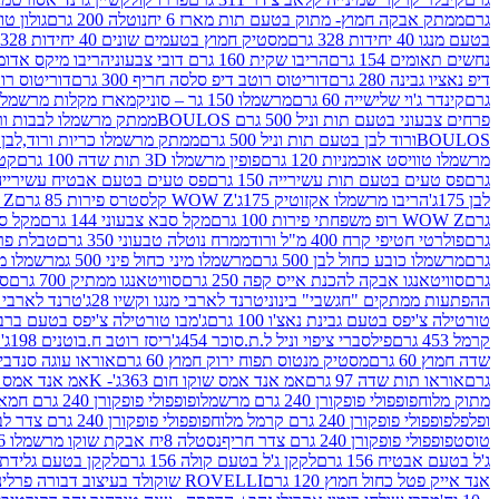
גרם
ממתק אבקה חמוץ- מתוק בטעם תות מארז 6 יח
נוטלה 200 גרם
גולון טוו
בטעם מנגו 40 יחידות 328 גרם
מסטיק חמוץ בטעמים שונים 40 יחידות 328 גרם
נחשים תאומים 154 גרם
הריבו שקית 160 גרם דובי צבעוני
הריבו מיקס אדומים 175
דיפ נאציו גבינה 280 גרם
דוריטוס רוטב דיפ סלסה חריף 300 גרם
דוריטוס רוטב
גרם
קינדר ג'וי שלישייה 60 גרם
מרשמלו 150 גר – סוניק
מארז מקלות מרשמלו יאמס צבע
פרחים צבעוני בטעם תות וניל 500 גרם BOULOS
ממתק מרשמלו לבבות ורוד לבן ב
BOULOSורוד לבן בטעם תות וניל 500 גרם
ממתק מרשמלו כריות ורוד,לבן בטעם תות 
מרשמלו טוויסט אוכמניות 120 גרם
פופין מרשמלו 3D תות שדה 100 גרם
קטש
גרם
פס טעים בטעם תות עשירייה 150 גרם
פס טעים בטעם אבטיח עשירייה 150 גר
לבן 175ג'
הריבו מרשמלו אקזוטיק 175ג'
WOW Z קלסטרס פירות 85 גרם
WOW Z ק
גרם
WOW Z רופ משפחתי פירות 100 גרם
מקל סבא צבעוני 144 גרם
מקל סבא 
גרם
פולרטי חטיפי קרח 400 מ"ל ורוד
ממרח נוטלה טבעוני 350 גרם
טבלת פררו ר
גרם
מרשמלו כובע כחול לבן 500 גרם
מרשמלו מיני כחול פיני 500 ג
מרשמלו מיני 
גרם
סוויטאנגו אבקה להכנת אייס קפה 250 גרם
סוויטאנגו ממתיק 700 גרם
סו
ההפתעות ממתקים "חגשבי" בינוני
טרנד לארבי מנגו וקשיו 28ג'
טרנד לארבי תו
טורטילה צ'יפס בטעם גבינת נאצ'ו 100 גרם
ג'מבו טורטילה צ'יפס בטעם ברביקיו 00
קרמל 453 גרם
פילסברי ציפוי וניל ל.ת.סוכר 454ג'
ריסז רוטב ח.בוטנים 198ג'
ק
שדה חמוץ 60 גרם
מסטיק מנטוס תפוח ירוק חמוץ 60 גרם
אוראו עוגה סנדביץ שו
גרם
אוראו תות שדה 97 גרם
אמ אנד אמס שוקו חום 363ג'- K
אמ אנד אמס צהו
מתוק מלוח
פופפולי פופקורן 240 גרם מרשמלו
פופפולי פופקורן 240 גרם חמאה סינמה
ופלפל
פופפולי פופקורן 240 גרם קרמל מלוח
פופפולי פופקורן 240 גרם צדר לבן
טוסט
פופפולי פופקורן 240 גרם צדר חריף
נסטלה 8יח אבקת שוקו מרשמלו 193.6ג'
ג'ל בטעם אבטיח 156 גרם
לקקן ג'ל בטעם קולה 156 גרם
לקקן בטעם גלידת שוקו
אנד אייק פטל כחול חמוץ 120 גרם
ROVELLI שוקולד בעיצוב דבורה פרלינים 800 גרם