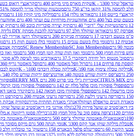
טראפל שקד 300ג' - K
שקית מארס מיני מיקס 400 גרם
קראנצ'י רואופ בטעם תו
חלב להמסה 31% קקאו בד"צ 750 גרם
מטבעות שוקולד מריר להמסה 51% קקאו פרווה בד"צ 750 גרם
קראנצ'י בייטס 110 גרם
אוראו גולדן 154 גרם
מילקה מיני קוקיז 110 גרם
מרשמלו 150 גר 
בטעם שום בצל 400 גרם אחוה
עוגיות מזרחיות עם זעתר 400 גרם אחוה
ערכה 
12 גרם
הנשיקות שלי "דובי" 40 גרם
תיק יצירה סוכריות כוכב 60 גרם
תיק יצירה
אפרסק 97 גרם
אוראו שוקולד חלב 97 גרם
ערכה להכנת ממתק DIY גלידה 43.5 גרם
ס"מ בטעם דובדבן 17 גרם
ממרח סניקרס 200 גרם
שוקולד רושן אורירי לבן 80 גרם
אבטיח 12 גרם
גומי בולז בטעם ענבים 15 גרם
גומי בולז בטעם תות 15 גרם
גומ
מנטה 90 גרם
SC Join Membership
SC Renew Membership
ממתק אצבעוני 7.5 
נחש פירות חמוץ 500 גרם
גומי ואוו תות שדה קטן חמוץ 500 גרם
גומי ואוו כרי
גרם
סוכ' מנטוס רול יחידה דיסקברי 37.5 גרם
אורביט גומי לעיסה ללא סוכר בטעם
קופסת פח פרחים 114 גרם
רול וופל מאסטר 400 גרם
וופל מאסטר גריף 360 גרם
K
מילקה טבלה צימוק אגוז 90ג'-K
מילקה טבלה דובדבן 100ג' - K
קונוס לבבות 
250 גרם
צ'יפס ירקות שורש בטטה 40ג אורגני
צ'יפס ירקות שורש סלק 40ג' -אורגני
גרם CITRUS MIX
סוכריות ג'ילי בוני פרוט 200 גרם BERRY MIX
פופקורן בט
גרם
פופפולי פופקורן מוכן פלפל מלח ים 142 גרם
פופפולי פופקורן מוכן קרמל 142 גרם
מוכן מרשמלו 142 גרם
פופפולי פופקורן מוכן חמאה 142 גרם
קינדר בואנו דארק ב
150 גרם
זריפה גרעיני דלעת 250 גרם
זריפה גרעיני אבטיח 200 גרם
קרפט רוטב ב
מאגדת דגנים טראפלס ושוקולד
אנרג'י מאגדת תחתית מריר
נסקוויק אבקת תות 0
ביו דיאג'סטיב ש.שועל פירות 270ג'
גולון אורגני ביו דיאג'סטיב ש.שועל שוקו 270ג'
מוזרים 120ג'
צ'ופה צופס סוכ על מקל חמוץ 120ג'
ברילה פסטו ריקוטה א.מלך 190ג
190ג'
סאנטאנג'לו-פאנטונה שוקולד צ'יפס 500 גרם
סאנטאנג'לו-פאנטונה בקופסה 0
K
טבלת מילקה שוקו אנד קקס 300ג' K
גומי תנתה 500 גרם מיקס מסוכר מיני תות בננה
צבעי הקשת 60 גרם
פרינגלס פלפל הבאנרס 158 גרם
שוק' בר טובלרון חלב 200ג'
סחלב 500 גרם
נסטלה קורנפלקס ללא גלוטן 375ג'
אנטון ברג מרציפן מילוי בייליס 75