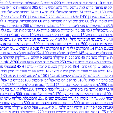
ת 10 גרם
אם אנד אם בוטנים 220ג'
מנורת 3 המשאלות סוכריות 9.6 גרם
קינדר בואנו מיני מיקס 205 גרם
עוגיות אוראו במילוי 
– ברבי 24 יחידות
מרשמלו 150 גר – גנרי 24 יחידות
מרשמלו נקניקייה 0
להכנת ממתק DIY טיפות 24 גרם
ערכה להכנת ממתק DIY בועות ג'לי 17 גרם
 סוכריות לב 60 גרם
תיק יצירה סוכריות פרח 60 גרם
סוכריות קופצות + לקקן - 
מלטיזרס צבי ג'ינג'רברד 59 גרם
ממרח מלטיזרס 200 גרם
ממרח טוויקס 200
מקלות גומי עם ג'לי וסוכריות בטעם פירות 36 גרם
מקלות גומי עם ג'לי וס
י בולז בטעם פטל 15 גרם
קראנצ'י רואופ בטעם פטל 10 גרם
קראנצ'י רואופ בטע
גרם
גומי המבורגר גדול+ ג'ל חמוץ 50 גרם
גומי המבורגר מיני 10 גרם
גומי
ש אבטיח חמוץ 500 גרם
גומי ואוו תות אוכמניות 500 גרם
גומי ואוו נחש אנקונדה 0
 תפוח 14 גרם
ראש ג'לי תות 8 גרם
ראש ג'לי פטל 8 גרם
ראש ג'לי דובדבן 8 גר
גולון מגה שוקו 145ג'
מילקה טבלה פטל 100ג'-K
מילקה טבלה אוראו סנדוויץ' 92ג
שוקולד באהבה 48 גרם
לבבות שוקולד בקופסא יהלום 52גר
לקקן שוקולד 25 גרם I LOVE YOU
הל משקה אנרגיה קלאסי 250 מל
אמ אנד אמס שוקו חום 200ג'- K
סוכריות 
עם שוקו 60 גרם OISHI
פופקורן בטעם קרמל 60 גרם OISHI
פופפולי פופקו
פופפולי פופקורן מוכן גבינה נאצו 142 גרם
פופפולי פופקורן מוכן צדר לבן 142
ודד 43 גרם
גונץ בוטנים קלויים עם מלח 150 גר'
מנטוס שקית מנטה 135 גרם
רביקיו אורגינל 510 מ"ל
פבורס טראפל לבן פיסטוק 100ג'
פבורס טראפל שוקו 
35ג'
גולון טוסטדה ללא ת.סוכר 175ג'
גולון טוסטדה ללא סוכר 350ג'
גולון א
גולון אורגני ביו ביסקוויט 170ג'
גולון מגה סנדוויץ' 250ג'
גולון אורגני ביו מריה 50
'
תחתית לפאי גראהם קרקר 170ג'
גומי וידאל תות סוכר 500 גר'
ברילה פסט
50 גר'
דיי ביסתן קלינדר בטעמים שונים 251 גרם
טבלת מילקה טופי אגוזים 00
גומי תנתה 500 גר' תות חמוץ גדול
גומי תנתה 500 גר' נשיקה
סוכרי
דג כסף פרווה 1 ק"ג
דג זהב חלבי- 1 ק"ג
cremo וופל קרם שוקולד מריר בודד
1 גרם
אנטון ברג מרציפן משמש בברנדי 220 גרם
שוקולד רושן אורירי מריר 