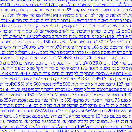
גומי נודלס ענקי 120ג'
מרשמלו פאסט פוד 100ג'
טר
ן טבעוני בטעם פיסטוק שוקולד 55 גרם
פרוטאין פרו-חטיף חלבון טבעוני בטעם 
יגלה מצופה שוקולד לבן 55 גרם כרמית MIX
בייגלה מצופה שוקולד חלב 55 גרם כרמית MIX
טופי כדורים בטעם תותי פרוטי 16 גרם
בונ' פח דמות סנטה השומר 350 גרם SORINI
קס צבעים
שק' קונפטי פי.וי.סי-כד שמן מיקס צבעים
ממתק גומי מתקלף מיקס 60 גרם
סט 12 קישוטי שולחן לחנוכה -כחול/זהב מיטאלי
חב' 10 כוסות נייר-חנוכה שמח כחול/זהב מיטאלי
ס"מ -חנוכה שמח כחול/זהב מיטאלי
סט 12 קישוטי שולחן לחנוכה -צבעוני
ות וופלים לימון 250 גרם
סנטה וורלד איש שלג 150 גרם
סנטה וורלד סנטה,איש ש
קריסמס בכוס 108 גרם
היידי פינגווין 70ג'
היידי איש שלג 70ג'
היידי איש שלג 50
דר סורפריז סנטה בנים 75ג'
פררו קריסמס רושר כוכב 37.5 ג'
דופלו קריסמיס איש
רטון עם ממתקים 170 גרם VOBRO
בונ' ירוקה בצורת עץ עם ממתקים 170 גרם OBRO
רם VOBRO
בונ' בית קריסמס מקרטון עם ממתקים 200 גרם VOBRO
10 סביבון פ
מקל סבא בטעם מנטה 170 גרם
אירופה סוכריות מקל סבא בטעם תות 170 גרם
ABK מארז ממתקים לקריסמיס ידית אדומה מס' 2 300 גרם
ABK מארז מתנה פעמון לקריסמיס מס' 1 200 גרם
ABK מארז ממתקים גדול לקריסמיס דגם תיק מס' 4 500 גרם
1 גרם
מונסטר אולטרה תות 500 מ"ל
מונסטר 500 מ"ל ROSSI
גומי לעי
אמ אנד אמס כחול קריספי 107ג'
פררו רושר קריסמיס עץ אשוח 150ג'
טרולי גומי ממולא תות 75 גרם
טרולי גומי זחלים 150 גרם
טרולי מרשמלו ב
ו 75 גרם
ד"ר פפר וניל מוקצף 355 מ"ל
ד"ר פפר בטעם אוכמניות 355 מ"ל
 פפר אורגינל 355 מ"ל
קלוגס קורנפלקס דגני בוקר תירס 250 גרם
גונץ שוקולד 
שקית 200 גרם WAWI
סנטה קלנדר 50 גרם WAWI
סנטה בודד עם כובע 80 גרם WAWI
עט בטעם פטל 15 גרם
גוסי ממתק ג'ל בצורת עט בטעם אבטיח 15 גרם
גוס
ובאי 200 גרם
גוסי ג'ל בקבוק חמוץ 20 גרם
גוסי ג'ל סמיילי 20 גרם
מארז 6 יח' תיבת אוצר פלסטיק
פרינגלס הכל בייגל 158 גרם
פרינגלס שמנת בצל צדר 158 גרם
פרינגלס מ
גרם
אוראו מארז וניל 12 יח' 441.6 גרם
אוראו מארז גלידה 12 יח' 331.2 גרם