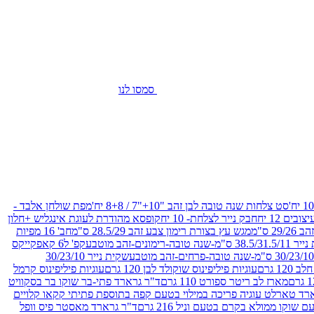
סמסו לנו
סט צלחות שנה טובה לבן זהב "10+"7 / 8+8 יח'
מפת שולחן אלבד -
חבק נייר לצלחת- 10 יח
קופסא מהודרת לעוגת אינגליש +חלון
 ס"מ
מגש עץ בצורת רימון צבע זהב 28.5/29 ס"מ
חב' 16 מפיות
-שנה טובה-רימונים-זהב מוטבע
קפ' ל6 קאפקייקס
שקית נייר 30/23/10
12 גרם
עוגיות פיליפינוס שוקולד לבן 120 גרם
עוגיות פיליפינוס קרמל
מארז לב ריטר ספורט 110 גרם
ד"ר גרארד פתי-בר שוקו בר בסקוויט
רד טארלט עוגיה פריכה במילוי בטעם קפה בתוספת פתיתי קקאו קלויים
קו ממולא בקרם בטעם וניל 216 גרם
ד"ר גרארד מאסטר פיס וופל