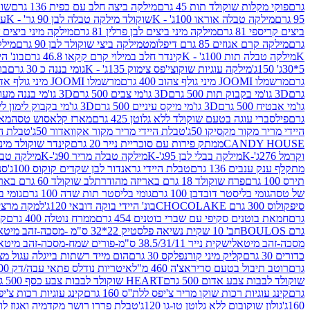
גרם
פוקי מקלות שוקולד תות 45 גרם
מילקה ביצה חלב עם כפית 136 גרם
שוקו
95 גרם
מילקה טבלה אוראו 100ג' - K
שוקולד מילקה טבלה לבן 90 גר' - K
עו
ביצים קריספי 81 גרם
מילקה מיני ביצים לבן פרלין 81 גרם
מילקה מיני ביצים ש.לבן
גרם
מילקה קרם אגוזים 85 גרם דיפלומט
מילקה ביצי שוקולד לבן 90 גרם
מילקה
K
מילקה טבלה תות 100ג' - K
קינדר חלב במילוי קרם קקאו 46.8 גרם
בונ' היי
5*30ג' 150ג'
מילקה עוגיות שוקוצי'פס צימוק 135ג' - K
גומי בננה כ 30 גרם
בר
גרם
מרשמלו JOOMI מיני גולף צהוב 400 גרם
מרשמלו JOOMI מיני גולף אדום 400 גרם
גרם
3D גו'מי בקבוק תות 500 גרם
3D גו'מי צבים 500 גרם
3D גו'מי בננה מעוצב 500 גרם
גו'מי אבטיח 500 גרם
3D גו'מי מיקס עיניים 500 גרם
3D גו'מי בקבוק לימון ליים 500 גרם
גרם
פילסברי עוגה בטעם שוקולד ללא גלוטן 425 גרם
מארז קלאסוש טסה
מאר
היידי מריר מקור מקסיקו 50ג'
טבלת היידי מריר מקור אקוואדור 50ג'
טבלת היי
CANDY HOUSE
ממתק פירות עם סוכריית נייר 20 גרם
קינדר שוקולד מיני פר
וקרמל 276ג'-K
מילקה בבלי לבן 95ג'-K
מילקה טבלה מריר 90ג'-K
מילקה טבלה ח
מתקלף ענק ענבים 136 גרם
טבלת היידי גראנדור לבן שקדים קוקוס 100ג'
סני
תירס 100 גרם
פרח שוקולד 18 גרם באריזה מהודרת
לב שוקולד 60 גרם באריזה מהודרת
של טסה
גומי בליסטר דובדבן 100 גרם
גומי בליסטר תות שדה 100 גרם
גומי בל
סיפקולוס 300 גרם CHOCOLAKE
בונ' היידי בוקה דובאי 120ג'
למקה מרציפן 62% 00
גרם
חמאת בוטנים סקיפי עם שברי בוטנים 454 גרם
ממרח נוטלה 400 גרם
קי
גרם BOULOS
חב' 10 שקית נשיאה פלסטיק 22*32 ס"מ -מסכה-זהב מיטאלי
מסכה-זהב מיטאלי
שקית נייר 38.5/31/11 ס"מ-פורים שמח-מסכה-זהב מיטאלי
כדורים 30 גרם
קליק מיני קורנפלקס 30 גרם
הום מייד רשתות בייגלה עגול מצופה ב
גרם
רוטב תיבול בטעם סריראצ'ה 460 מ"ל
איטריות נודלס פתאי עבה/דק 200 גרם
שוקולד לבבות צבע אדום 500 גרם
HEART שוקולד לבבות צבע כסף 500 גרם
גרם
קינג עוגיות רכות שוקו מריר צ'יפס ללת''ס 160 גרם
קינג עוגיות רכות צ'יפס ק
160ג'
גולון שוקובום ללא גלוטן טו-גו 120ג'
טבלת פררו רושר מקדמיה ואגוז לוז 90 גר