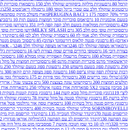
קרמל 80 גרם
עוגיות מילקה ביסקוויט שוקולד חלב 150 גרם
מארז סוכריות לעיס
גרם
טוניס שוקולד חלב עם שברי בייגל וטופי 180 גרם
גולון דיאג'סטיב 250ג'
גו
מריר 70% קופסה 175 ג' PERUGINA BACI
מארז משולב מתוק טסה
מארז
בטעם אוכמניות 10 גרם
יאמס סוכריות סוכר חמוצות בטעם תות 10 גרם
ביצת
429 גרם
סוכריות ממולאות בטעם חלב קפה קפה לייק 351 גרם
רושן סוכריות ג'לי 
גרם
סוכריות טופי כוס חלב 305 גרם MILKY SPLASH
רושו סוכריות טופי חלב 
גרם
מזרק שוקולד חלב אגוזי לוז 60 גרם
מזרק שוקולד חלב לבן 60 גרם
קינדר הפי
(אדום) 85 גרם
גונץ סנטה קלאוס דורטמונד (צהוב) 85 גרם
סוכ' מנטוס מנטה 29.7 גר
גרם
אוראו מצופה שוקולד לבן 246ג'
אוראו מצופה שוקולד חלב 246ג' - K
אוראו
בצורת דובי 16 גרם
טופי כדורים פורים שמח בצורת ליצן 16 גרם
סוכריות ג'לי ב
קאפקייק ממולא 100 גרם
מלו מרשמלו קאפקייק שוקו ממולא 100 גרם
סוכריות ג
קראש
סאוור מדנס סוכריות חמוצות מדנס 60 גרם
סוכריות חמוצות על מקל גולגולת
250 גרם
עוגת ספוג בטעם מישמש 250 גרם
עוגת ספוג בטעם שוקולד 250 גרם
רכות שיבולת תפוז שוקו צ'יפס 160 גרם
עוגה ספוג מצופה קרם קקאו 300 גרם
150ג'
טרולי גומי כרישים 200 גרם
טרולי גומי פירות ים 175 גרם
טרולי גומי עכברים
תולעים חמוצות 200 גרם
קישוטי עוגה בצנצנת 500 גרם צבעוני עגול / ארוך
ק
24 סביבון צבעוני 5X2 סמ
ארוחת אורז בסגנון איטלקי 250 גרם
ארוחת אורז בסגנ
ליצ'י 119ג'
גונץ סוכריית מקל סבא קשת 144 גרם
גונץ בובות קטנות בשקית 100 גרם
חלב ברשת 85 גרם
גונץ שוקולד סנטה על מקל שישיה 78 גרם
גונץ שוקולד חלב ס
גרם
גונץ מיקס סנטה גדול בשקית 100 גרם
מארז טסה אור גדול
גומי פטל אדום 
ROVELLI פרליני שוקולד סנטה בשקית 400 גרם
SORINI
קינדר קריסמיס מיק
קריסמיס סנטה 70ג'
קינדר שוקולד חנוכייה 135 גרם
קינדר קריסמס תיק מיקס 193
עם הפתעה 36ג'
קינדר קריסמיס לב עם הפתעה 53ג'
מילקה אוראו סנדוויץ 92 גרם
מריר 320ג'
דן לגן 10 כד שמן חנוכה נחושת 7 סמ
סביבון מוט נס גדול היה פה ברש
נורה למילוי עם הברגה 9 סמ
דן לגן 12 מ.מפתחות פנס לד צבעוני 7 סמ
מארז 3 מזרקים לאפייה ולבישול 10 מל'