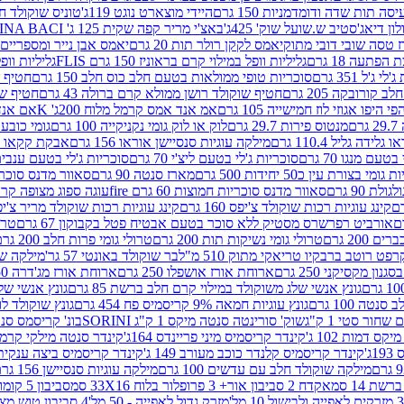
ה תות שדה ודומדמניות 150 גרם
היידי מוצארט נוגט 119ג'
טוניס שוקולד חלב 
לון דיאג'סטיב ש.שועל שוק' 425ג'
באצ'י מריר קפה שקית 125 ג' PERUGINA BACI
 טסה שובי דובי מתוק
יאמס לקקן רולר תות 20 גרם
יאמס אבן נייר ומספריים 18 גרם
 הפתעה 18 גרם
גליליות וופל במילוי קרם בראוניז 150 גרם FLIS
גליליות וופל במי
ג'ל 351 גרם
סוכריות טופי ממולאות בטעם חלב כוס חלב 150 גרם
חטיף שו
קורובקה 205 גרם
חטיף שוקולד רושן ממולא קרם ברולה 43 גרם
חטיף שוק
 היפו אגוזי לוז חמישייה 105 גרם
אמ אנד אמס קרמל מלוח 200ג' K
אם אנד א
ם
מנטוס פירות 29.7 גרם
לוק או לוק גומי נקניקייה 100 גרם
גומי כובע כחול
 גלידה גליל 110.4 גרם
מילקה עוגיות סנסיישן אוראו 156 גרם
אבקת קקאו 400 גרם
טעם מנגו 70 גרם
סוכריות ג'לי בטעם ליצ'י 70 גרם
סוכריות ג'לי בטעם ענבים 70 ג
ומי בצורת עין כ50 יחידות 500 גרם
מארז סנטה 90 גרם
סאוור מדנס סוכריות
 90 גרם
סאוור מדנס סוכריות חמוצות 60 גרם fire
עוגה ספוג מצופה קרם וניל 
קינג עוגיות רכות שוקולד צ'יפס 160 גרם
קינג עוגיות רכות שוקולד מריר צ'יפס 160 
אורביט רפרשרס מסטיק ללא סוכר בטעם אבטיח פטל בקבוקון 67 גרם
טרולי
 200 גרם
טרולי גומי נשיקות תות 200 גרם
טרולי גומי פרות חלב 200 גרם
רפט רוטב ברבקיו טריאקי מתוק 510 מ"ל
בר שוקולד באונטי 57 גר'
מילקה שוקו
ון מקסיקני 250 גרם
ארוחת אורז אושפלו 250 גרם
ארוחת אורז מג'דרה 250 גרם
גונץ אנשי שלג משוקולד במילוי קרם חלב ברשת 85 גרם
גונץ אנשי שלג
נטה 100 גרם
גונץ עוגיות חמאה 9% קריסמיס פח 454 גרם
גונץ שוקולד לו
שחור סטי 1 ק"ג
שוק' סורינטה סנטה מיקס 1 ק"ג SORINI
בונ' קריסמס סנטה עם פפ
ס דמות 102 ג'
קינדר קריסמיס מיני פריינדס 164ג'
קינדר סנטה מילקי קרמל 110
ג'
קינדר קריסמיס קלנדר כוכב מעורב 149 ג'
קינדר קריסמיס ביצה ענקית בנו
מילקה שוקולד חלב עם עדשים 100 גרם
מילקה עוגיות סנסיישן 156 גרם
ת 14 סמ
אקדח 2 סביבון אור+ 3 פרופלור בלוח 33X16 סמ
סביבון 5 קומות בלוח 17X12 סמ
מזרק גדול לאפייה - 50 מל'
4 סביבון טוש מצייר בלוח 29X10 סמ