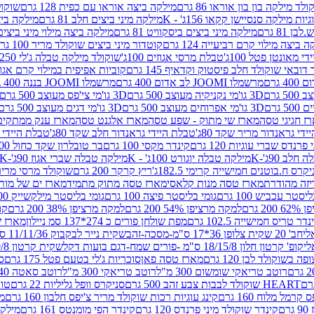
לד מילקה בון בון אוראו 86 גרם
מילקה ביצה אוראו עם כפית 128 גרם
שוקולד
גיות מילקה סנסיישן קקאו 156ג' - K
מילקה מיני ביצים חלב 81 גרם
מילקה ביצים 
 81 גרם
מילקה מיני ביצים ביסקוויט 81 גרם
מילקה ביצה מילוי מיני ביצים 97 גר
 ביצה מילוי קרם רביעייה 124 גרם
קוטדור מיני ביצים שוקולד מריר 100 גרם
די מאונטן פטל 100ג'
טבלת מרסי אגוזים 100ג'
שוקולד מילקה טבלה ג'לי 250 גר'-K
 דובאי שוקולד חלב פיסטוק וקדאיף 145 גרם
קוביות אפיפית במילוי קרם אגוזי לוז
מרשמלו JOOMI לב אדום 400 גרם
מרשמלו JOOMI בננה 400 גרם
3D גו'מי נקניקיה מעוצב 500 גרם
3D גו'מי צי'פס מעוצב 500 גרם
3D גו'מי אפרוחים מעוצב 500 גרם
3D גו'מי דגים מעוצב 500 גרם
ז חגיגי טסה
מארז שי מתוק - שפע טסה
מארז אלגנט טסה
מארז ענק ממתקים
די גראנדור מריר שקד 80ג'
טבלת היידי גראנדור חלב שקד 80ג'
טבלת היידי גר
נדס שברי עוגיות 120 גרם
קינדר מקסי 100 גרם
בר טובלרון שקד כחול 100ג'
לב 90ג'-K
מילקה טבלה יוגורט 100ג' - K
מילקה טבלה שברי אגוז 90ג'-K
קרס ח.בוטנים חמישייה קרימי 182.5ג'
ריץ קרקר 200 גרם
שוקולד מרסי מריר 250 ג
מארז טסה מנות קלאסי
מארז טסה מתוק מתמיד
מארז ים של מות
יסטר עכביש 100 גרם
גומי בליסטר פיצה 100 גרם
גומי בליסטר מילקשייק 100 גרם
2 גרם
למקה מרציפן 54% 200 גרם
למקה מרציפן 38% 200 גרם
קונ
נדר טריס חמישייה 102.5 גרם
מפת שולחן פורים כ 274*137 סמ ניילון
מארז שמי
חב' 20 שקית צלופן 36*17 ס"מ-מסכה-זהב
שקית נייר לבקבוק 11/11/36 ס"מ ס"מ-פורים שמח- דגם ענן
קופ' קרטון חלון 18/15/8 ס"מ -פורים שמח-דגם בועות דקל
שקית קרטון 24.5/19/8 ס"מ-פורים שמח-דגם בועות דקל
שוקולד לבן 120 גרם
מארז טסה פאן
סוכריות ג'לי בטעם פטל 175 גרם
סו
רוטב טריאקי שומשום 300 מ"ל
רוטב טריאקי 300 מ"ל
רוטב סאטה 240 גרם
HEART שוקולד לבבות צבע זהב 500 גרם
סניקרס וופל גליליות 22 גרם
טווי
רמל מלוח 160 גרם
קינג עוגיות רכות שוקולד מריר צ'יפס חלבון 160 גרם
מר
ם
קינדר שוקולד מיני פרנדס 120 גרם
קינדר הפי מומנטס 161 גרם
מילקה ע