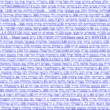
 ממולא בקרם אגוזי לוז וופל פריך 100 גרם
ד"ר גרארד פתי-בר דאבל קרם ב
 שקית פטיט חלב 125ג'
מרסי שקית פטיט קפה 125ג'
5053990101573
לינדט
מילקה שוקולד חלב עם פצפוצי אורז 100ג' - K
טבלת מילקה אוראו 100ג' K
מ
פרוטיז פירות 300 גרם
קשיות ג'לי בשקית 300 גרם
פרינגלס אורגינל 165 גרם
עמים 15 גרם
גומי מקסיקני דולצ'ה מנגו 311ג'
גומי מקסיקני דולצ'ה אבטיח 311ג
ש ממתקים
טוויקס לבן חמישייה 230ג'
מלטיזרס שקית פינוק 68ג'- K
טובלרון חלב 35ג
 96 גרם
פסטה ברילה חלבון פנה 400ג'
צ'ופה צופס חמוץ 90ג'
פרי FREE חטיף מלון קראנצ'י 20 גרם
2ג'
ווי סמארט קראנצי אננס 20ג'
ווי סמארט קראנצי בננה 20ג'
SKILLS DUO סוכריות על מקל בטעמי תפו
סוכריות חמוצות 150 גרם SOUR MADNESS XXL - Share pack
דגני בוקר סיני מיניס 340ג'
מונסטר אולטרה פאנטזי משקה אנרגיה ללא סוכר
וקה פריכים בטעם חריף 108 גרם
חלב מרוכז וממותק 370 גרם
דוריטוס מקסיק
1ג'
ממבה מג'יק סטיקס 160ג'
ממרח מרשמלו בטעם וניל 150 גרם
ממרח מרש
ורז בטעם ליים פלפל וצילי 100 גרם
חטיף סטייל קוריאה אורז בטעם קארבונרה 
BOULOS סוכריות דחוסות לבבות כחול לבן 500 גרם
 עם מטבל סלסה 175 גרם
אל סאבור נאצ'וס דיפ מלוח עם מטבל גוואקמולי 175 ג
40 גרם
חטיף דובאי מריר 40 גרם
פילסברי ציפוי כחול 442 גרם
פילסברי ציפו
מייק אנד אייק רכב גלידה 120 גרם
פרלין דובאי שוקולד לבן במילוי פיסטוק וקדאיף
ריטר חלב אגוז צימוק 100 גרם
שוקולד לבן בצורת כדור 44 גרם
שוקולד ח
ם
שוקולד בצורת פיצה גלקסי מיקס 85 גרם
גומי מתקלף מנגו 75 גרם
גו
ריסס בטעם שוקולד מריר 326 גרם
הרשי קוקיס אנד קרים 43 גרם
נסטלה קורנ
ה 350 גרם
ממרח פרלינה גולד פרווה 300 גרם
אבקת סוכר להקפאה 300 גרם
80 גרם כוס ורוד
נודלס ראמן עוף חריף רוז 80 גרם
נודלס ראמן 4 גבינות 80 גרם
שוקולד מריר 70% lubeca אריזת חיסכון 1 ק"ג
צמר גפן עם סוכריות קופצות ענב
 דובאי חלב 72 גרם
מילוי תות שדה 1 ק"ג
מחית פיסטוק 100 ג'
קרם שוקולד לשמר
טרנד ממתק בטעם אפרסק מתקלף גדול 135ג'
פוקי מקלות דאבל שוקולד 47 גרם