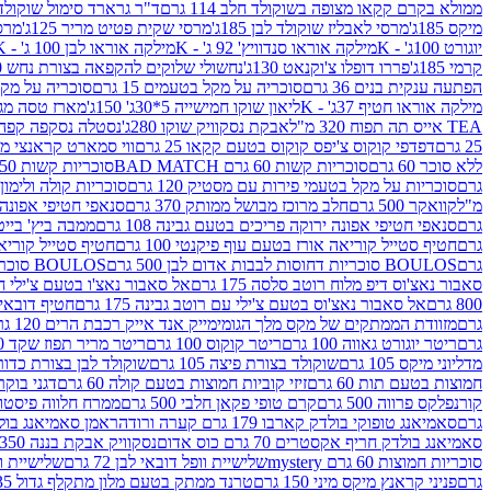
ממולא בקרם קקאו מצופה בשוקולד חלב 114 גרם
ד"ר גרארד סימול שוקולד חלב
מיקס 185ג'
מרסי לאבליז שוקולד לבן 185ג'
מרסי שקית פטיט מריר 125ג'
מרסי
יוגורט 100ג' - K
מילקה אוראו סנדוויץ' 92 ג' - K
מילקה אוראו לבן 100 ג' - K
קרמי 185ג'
פררו דופלו צ'וקנאט 130ג'
נחשולי שלוקים להקפאה בצורת נחש 280 מ"ל
הפתעה ענקית בנים 36 גרם
סוכריה על מקל בטעמים 15 גרם
סוכריה על מקל בט
מילקה אוראו חטיף 37ג' - K
ליאון שוקו חמישייה 5*30ג' 150ג'
מארז טסה מג
TEA אייס תה תפוח 320 מ"ל
אבקת נסקוויק שוקו 280ג'
נסטלה נסקפה קפה נמס 3 ב1
25 גרם
דפדפי קוקוס צ'יפס קוקוס בטעם קקאו 25 גרם
ווי סמארט קראנצי מנגו 0
ללא סוכר 60 גרם
סוכריות קשות 60 גרם BAD MATCH
סוכריות קשות WINTER 150 גרם Share pack
גרם
סוכריות על מקל בטעמי פירות עם מסטיק 120 גרם
סוכריות קולה ולימון 120 גרם
מ"ל
קוואקר 500 גרם
חלב מרוכז מבושל ממותק 370 גרם
סנאפי חטיפי אפונה יר
גרם
סנאפי חטיפי אפונה ירוקה פריכים בטעם גבינה 108 גרם
ממבה ביץ' בייטס 60
גרם
חטיף סטייל קוריאה אורז בטעם עוף פיקנטי 100 גרם
חטיף סטייל קוריאה א
גרם
BOULOS סוכריות דחוסות לבבות אדום לבן 500 גרם
BOULOS סוכריות דחוסות לבבות לבן ורוד 500 גרם
סאבור נאצ'וס דיפ מלוח רוטב סלסה 175 גרם
אל סאבור נאצ'ו בטעם צ'ילי חריף
800 גרם
אל סאבור נאצ'וס בטעם צ'ילי עם רוטב גבינה 175 גרם
חטיף דובאי חלב 
גרם
מזוודת הממתקים של מקס מלך הגומי
מייק אנד אייק רכבת הרים 120 גרם
גרם
ריטר יוגורט גאווה 100 גרם
ריטר קוקוס 100 גרם
ריטר מריר תפוז שקד 100 גרם
מדליוני מיקס 105 גרם
שוקולד בצורת פיצה 105 גרם
שוקולד לבן בצורת כדור 105 גר
חמוצות בטעם תות 60 גרם
זיזי קוביות חמוצות בטעם קולה 60 גרם
דגני בוקר 
קורנפלקס פרווה 500 גרם
קרם טופי פקאן חלבי 500 גרם
ממרח חלווה פיסטוק פרוו
גרם
סאמיאנג טופוקי בולדק קארבו 179 גרם קערה ורודה
ראמן סאמיאנג בולדק קארבו 
סאמיאנג בולדק חריף אקסטרים 70 גרם כוס אדום
נסקוויק אבקת בננה 350ג'
סוכריות חמוצות 60 גרם mystery
שלישיית וופל דובאי לבן 72 גרם
שלישיית וופל
גרם
פניני קראנץ מיקס מיני 150 גרם
טרנד ממתק בטעם מלון מתקלף גדול 135ג'