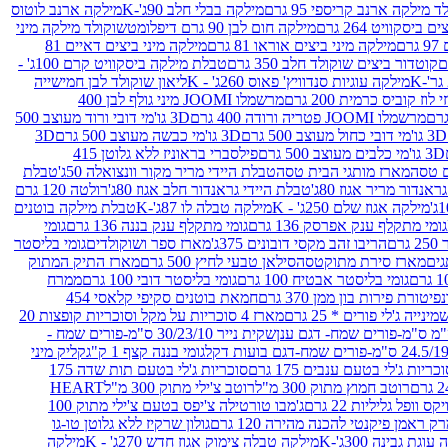
 מילקה ארנב קריספי 95 גרם
מילקה בבלי חלב 90ג'-K
מילקה ארנב לוטוס
ביסקוויט 264 גרם
מילקה חום לבן 90 גרם דיפלומט
שוקולד מילקה מיני
ם
מילקה מיני ביצים אוראו 81 גרם
מילקה מיני ביצים דאיים 81
קוטדור ביצים שוקולד חלב 350 גרם
טבלת מילקה ביסקוויט קרם 100ג' -
מילקה עוגיות סנדוויץ' פאוס 260ג' - K
ליאון שוקולד לבן חמישייה
 קוביס כרמית 200 גרם
מרשמלו JOOMI מיני גולף לבן 400
מרשמלו JOOMI פטריה ורודה 400 גרם
3D גו'מי דובי ורוד מעוצב 500
3D גו'מי דובי כחול מעוצב 500 גרם
3D גו'מי כבשה מעוצב 500 גרם
3D
3D גו'מי כלבים מעוצב 500 גרם
פילסברי בראוניז ללא גלוטן 415
 טסה
מארז מותגי הבית טסה
טבלת היידי מריר מקור וונצואלה 50ג'
טבלת
אנדור מריר אגוז 80ג'
טבלת היידי גראנדור חלב אגוז 80ג'
רולטה 120 גרם
מילקה אגוז שלם 250ג' - K
מילקה טבלה לו 87ג'-K
טבלת מילקה בוטנים
גומי מתקלף ענק אפרסק 136 גרם
גומי מתקלף ענק בננה 136 גרם
גומי
רם
הריבו זהב מקסי דובונים 375ג'
מארז ספר ושוקולדים
גומי בליסטר
גים
מארז סירת מתוקטסה
סילאן טבעי לחיץ 500 גרם
מארז התיק המתוק
גומי בליסטר אבטיח 100 גרם
גומי בליסטר דובי 100 גרם
ממרח
פיטורת פירות בון ממן 370 גרם
חמאת בוטנים סקיפי קלאסי 454
נייה ג'לי פורים * 25 גרם
מארז 4 סוכריות על מקל וסוכריות קופצות 20
שקית נייר 30/23/10 ס"מ-פורים שמח -
גומי בננה קצף 1 ק"ג
קליק מיני
כריות ג'לי בטעם ענבים 175 גרם
סוכריות ג'לי בטעם תות שדה 175
רוטב חמוץ מתוק 300 מ"ל
רוטב צ'ילי מתוק 300 מ"ל
HEART
קס וופל גליליות 22 גרם
ג'מבו טורטילה צ'יפס בטעם צ'ילי מתוק 100
ק ראמן פיקנטי להכנה מהירה 120 גרם
גולון שרקיז ללא גלוטן טו-גו
וגת גבינה 300ג'-K
מילקה טבלה צימוק אגוז חדש 270ג' - K
מילקה