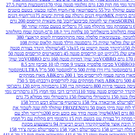
נד גומי מח תות 120 גרם נוזל
גומי סנטה ענקי 170ג'
מטבעות ברשת 27.5
שוקולד וניל 55 גרם
פרוטאין פרו-חטיף חלבון טבעוני בטעם בוטנים
חטיף דגנים גרנולה עם פירות יבשים 175גר'
חטיף דגנים
מארז שי לחנוכה סביבונצ'יק
בונ' פח משאית קריסמס 200 גרם
ממתק גומי מתקלף מנגו 75 גרם
לייס בטעם כמהין שחור 90
חב' 10 צלחות נייר ק.18 ס"מ-חנוכה שמח כחול/זהב
מארז סלסלה טסה מתוקה
ממרח לוטוס קראנצ'י 380
לג ומלאך שקית 75 גרם
סנטה וורלד סנטה קלאוס שקית 108
1ג'
קינדר סנטה קישוט עץ 3x15ג' 45ג'
שוקולד קינדר בצורת סנטה
 שלג 75ג'
קיט קט קריסמיס סנטה 45 ג'
סמארטיס קריסמיס סנטה 50
V
בונ' שוק' דמויות סנטה 160 גרם VOBRO
בונ' שוק'
לסטיק צבעוני 9 סמ
דן לגן 10 סביבון זהב 8.5
מונסטר גרין זירו פחית 500 מ"ל
מונסטר 500 מ"ל ULTRA
מונסטר
ABK מארז ממתקים
ABK מארז ממתקים ענק לקריסמיס (רכבת) מס' 5 750
סה בטעמי פירות 800 גרם
בזוקה ברי 120 גרם
בזוקה מיקס 120 גרם
ג'וסי
קינדר קריסמיס סנטה עומד 110ג'
הריבו דובי גומי חמוץ 175 גרם
הריבו גומי
ננה 150 גרם
טרולי מרשמלו 150 גרם
טרולי גומי ממולא 75 גרם
פרינגלס אדובאדה צילי 158 גרם
חטיף פרינגלס דבש חרדל 158
לוח שנה מיקי מאוס 50 גרם
FROZEN שוקולד לוח שנה לשבור את
שוק' סנטה בודד עם כובע וכיס 200גר'
ריטר חלב עם
י ממתק ג'ל בצורת עט בטעם תות 15 גרם
גומי דיפ מקלות עם ג'ל חמוץ
קינדר דגנים רביעייה 94 גרם
צעצוע מכונת
לח וינגרייט 158 גרם
פרינגלס ראנץ' 158 גרם
פרינגלס גבינה צ'דר 158
אוראו מארז שוקו 12 יח' 441.6 גרם
אוראו מארז תות 12 יח' 441.6