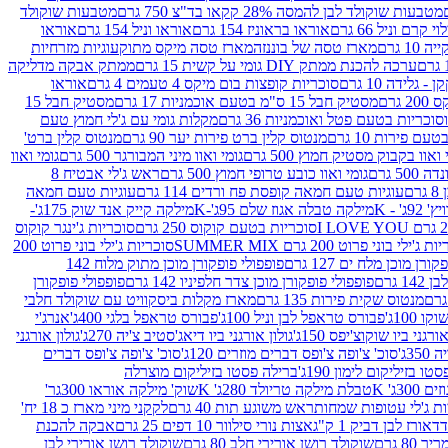
מטבעות שוקולד לבן להמסה 28% קקאו בד"צ 750 גרם
מטבעות שוקולד
קרם וניל 66 גרם
אוראו בראוניז 154 גרם
אוראו וניל 154 גרם
אוראו
1 גרם
מארז טסה של בוננזה
מארז טסה מיקס מתוק
עוגיות מזרחיות
ערכה להכנת ממתק DIY גומי על קשית 15 גרם
ממתק אבקה מדליקה
גלידה 10 גרם
סוכריות קופצות בום מיקס 4 טעמים 4 גרם
אוראו
 גרם
מסטיק חבל 15 ס"מ בטעם אוכמניות 17 גרם
מסטיק חבל 15
וכריות בטעם פטל ואוכמניות 36 גרם
מקלות גומי עם ג'לי חמוץ טעם
ם פירות 10 גרם
מנטוס קלין ברט פירות יער 90 גרם
מנטוס קלין ברט'
 ואוו בקבוק מסטיק חמוץ 500 גרם
גומי ואוו מיני המבורגר 500 גרם
גומי ואוו
50 גרם
גומי ואוו כובע טרופי חמוץ 500 גרם
ראש ג'לי אבטיח 8
ם
עוגיות טעם חמאה קופסת פח ורדים 114 גרם
עוגיות טעם חמאה
' - K
מילקה טבלה אגוז שלם 95ג'-K
מילקה קייק אנד שוק 175ג'-
סוכריות בטעם קוקוס 250 גרם
סוכריות ג'ינגר קוקוס
ג'ילי בוני פרוט 200 גרם SUMMER MIX
סוכריות ג'ילי בוני פרוט 200
רן מוכן מלח ים 127 גרם
פופפולי פופקורן מוכן מתוק מלוח 142
 גרם
פופפולי פופקורן מוכן צדר חלפיניו 142 גרם
פופפולי פופקורן
מנטוס שקית פירות 135 גרם
מארז מקלות ביסקוויט עם שוקולד חלבי
100ג'
פבורס טראפל לבן וניל 100ג'
פבורס טראפל בלגי 400ג'
אנרג'י
ורגני ביו שוקוצ'יפס 150ג'
גולון אורגני ביו דיאג'סטיב צ'יה 270ג'
גולון אורגני
3ג'
סוכ' צ'ופה צ'ופס דברים מוזרים 120ג'
סוכ' צ'ופה צ'ופס דברים
ו בזיליקום לימון 190ג'
ברילה פסטו בזיליקום מוצרלה
3ג' K
טבלת מילקה טריולד 280ג' K
שוק' מילקה אוראו 300גר'
ות ג'לי עטופות שמחות
ראש משוגע תות 40 גרם
לקקני מיני מארז כ 18 יח'
אורז לבן דביק 1 ק"ג
אצות נורי סילוור 10 דפים 25 גרם
אבקה להכנת
80 גרם
שוקולד רושן אורירי חלב 80 גרם
שוקולד רושן אורירי לבן