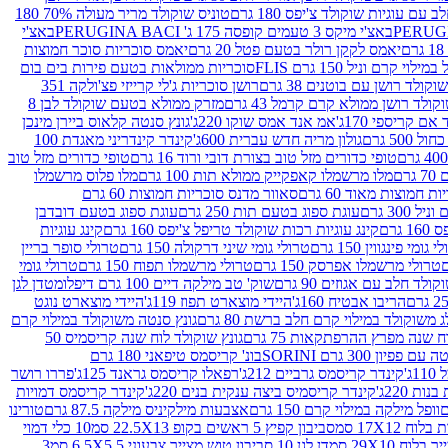
עם עוגיות שוקולד צ'יפס 180 גרם
טוניס שוקולד מריר מעולה 70% 180
באצ'י מיקס 3 טעמים קופסה 175 ג' PERUGINA BACI
באצ'י
יאמס לקקן רולר בטעם פטל 20 גרם
יאמס סוכריות סוכר חמוצות
לוי קרם וניל 150 גרם FLIS
סוכריות ממולאות בטעם פירות בים בום
קולד רושן עם בוטנים 38 גרם
רושן סוכריות ג'לי קרייזי פצ'ולקה 351
ולד רושן ממולא קרם קרמל 43 גרם
מזרק ממולא בטעם שוקולד לבן 8
ם קריספי 170ג'
אמ אנד אמס שוקו 220ג'
גונץ סנטה קלאוס ביירן מינכן
 500 גרם
גולון מריה חדש עברית 600ג'
קינדר קינדריני מאגדת 100
טופי כדורים מזל טוב בצורת דובי ורוד 16 גרם
טופי כדורים מזל טוב
רם
מלו מרשמלו קאפקייק ממולא תות 100 גרם
מלו פלוס מרשמלו
 חמוצות מאוד 60 גרם
סאוור מדנס סוכריות חמוצות 60 גרם
300 גרם
עוגת ספוג בטעם תות 250 גרם
עוגת ספוג בטעם דובדבן
גרם
קינג עוגיות רכות שוקולד טריפל צ'יפס 160 גרם
קינג עוגיות
 גומי פינגווין 150 גרם
טרולי גומי שיני דרקולה 150 גרם
טרולי סופר בריין
טרולי מרשמלו אפרסק 150 גרם
טרולי מרשמלו תפוח 150 גרם
טרולי גומי
לד חלב עם אגוזים 90 גרם
שוק' טב מילקה דיים 100 גרם דיפלומט
דן לגן
הריבו אבטיח 160ג'
היידי מוצארט תפוז 119ג'
היידי מוצארט נוגט
 משוקולד במילוי קרם חלב ברשת 80 גרם
גונץ סנטה משוקולד במילוי קרם
ח שנה מפרץ ההרפתקאות 75 גרם
גונץ שוקולד לוח שנה קריסמיס 50
יון 300 גרם SORINI
בונ' קריסמס טיפאני 180 גרם
ג'
קינדר קריסמס גרביים 212ג'
רפאלו קריסמס גראנד 125ג'
פררו רושר
ת 220ג'
קינדר קריסמיס ביצה ענקית בנים 220ג'
קינדר קריסמס דמויות
וופל מילקה במילוי קרם 150 גרם
אצבעות מילקיניס מילקה 87.5 גרם
טורינו
סביבון קפיץ 5 ראשים בקופ 22.5X13 סמ
10 כלי דמוי
דן לגן 10 סביבון טוש מצייר צבעוני 6.5X5.5 סמ
3