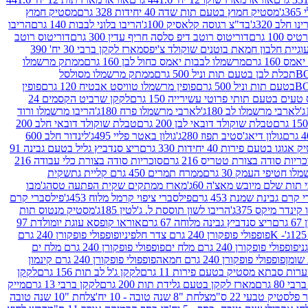
ג'
מסטיק חמוץ בטעם תות שדה 40 יחידות 328 גרם
מסטיק חמוץ
 חלב 320ג'
בד"צ רגוסה קלאסיק 100ג'
הריבו בלוני לבבות 140 גרם
הריבו
100 גרם
דוריטוס רוטב דיפ סלסה חריף עדין 300 גרם
דוריטוס רוטב
וגיית חלבון חמאת בוטנים שוקולד צ'יפס
מארז לקקן ברבי 30 יח' 390
160 גרם
מרשמלו לבבות יאמס כחול לבן 160 גרם
ממתק מרשמלו
ממתק מרשמלו מסולסל
פופין מרשמלו טוויסט אבטיח 120 גרם
פופין
טעים בטעם תותי פרוטי עשירייה 150 גרם
לקקן שרביט הקסמים 24
לארבי מרשמלו לב 180ג'
לארבי מרשמלו פרח 180ג'
הריבו מרשמלו ורוד
טבלת שוקולד דובאי לבן 200 גרם
טבלת שוקולד דובאי חלב 200
גולון דיאג'סטיב תפוז 280ג'
גולון באטר פליי 495ג'
לינדור חלב 600
גוגו בטעם פירות 40 יחידות 330 גרם
ריצ סנדביץ גליל בטעם גבינה 91
ריות סודה בצורת טטריס 216 גרם
סוכריות סודה בצורת כלי עבודה 216
לו חטיפי העמק 30 גרם
ממרח תמרים 450 גרם קליית גת
שקית
תות שלם מיובש מאצ'ה 60ג'
מארז ממתקים שקית הפתעה טסה
ג'מבו
קרם גבינת שמנת 453 גרם
פילסברי ציפוי קרמל מלוח 453ג'
פילסברי קרם
קינדר מיקס 375ג'
הריבו לשון תוססת ל. ג'לטין 185ג'
מסטיק מנטוס תות
ם
ריצ סנדביץ גבינה מלוחה 67 גרם
אוראו קופסא עוגת יומולדת 97
פופפולי פופקורן 240 גרם צדר חלפיניו
פופפולי פופקורן 240 גרם
פופפולי פופקורן 240 גרם מלח ים
פופפולי פופקורן 240 גרם מלח ים
פופפולי פופקורן 240 גרם חמאה
פופפולי פופקורן 240 גרם קינמון
ות סבתא מסטיק בטעם פירות 11 גרם
לקקן ג'ל לב תות 156 גרם
לקקן
מארז לקקן בטעם גלידת תות 200 גרם
לקקן ברבי 13 גרם
מייק
פלסטיק טבעי 22 ס"מ
צלחת "8 שנה טובה - 10 יח'
צלחת "10 שנה טובה