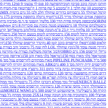
חותכן חנוכה כוכב סביבון חנוכיה
הפתעה 10 פנס לד צבעוני 9 סמ
12 מזרק 20 מל' לעבודות יצירה וקישוט
גרם
מטבע 10 שח חלבי 1 ק"ג
מטבע 5 שח פרווה 1 ק"ג
פרוטאין פרו-חטיף חלבו
קרמל ושוקולד 55 גרם
מיקס כדורים שוקולד חלב ולבן 55 גרם כרמית MIX
בי
בתוספת אגוזים ושוקולד מריר 125גר'
חטיף גרונלה בתוספת צימוקים 175 גר'
SORINI
בובספוג משקה פחית הדר 330 מל
שק' קונפטי פי.וי.סי-סביביון מי
גרם
טולבקס שוקולד 18 גרם
צעצוע סנטה בובות עם סוכריות 8 גרם Candytoy
מיטאלי
חב' 10 צלחות נייר ק.23 ס"מ-חנוכה שמח כחול/זהב מיטאלי
קפ' קרטון + חלון- 8/51/18 
גרם
ביסקויט קרמל לוטוס 156 גרם
ביסקויט לוטוס בטעם קרמל 250 גרם
גלילי
גרם
סנטה וורלד מיקס שוקולד קריסמס במגף 243 גרם
סנטה וורלד מיקס שוקולד 
קלאוס 160ג'
רפאלו קריסמיס כוכב קטן 40 ג
קינדר קריסמס שוקולד 150ג'
קינ
ג'
היידי סנטה עומד 70ג'
גונץ שוקולד LOL לוח שנה 75 גרם
בונ' זהב בצורת עץ מק
גריזלי קריסמס 156 גרם VOBRO
בונ' אדומה משולשת בצורת עץ מקרטון עם שרי 126 ג
סמ
טראפל בלגי מארז כסף 150ג'
טראפל בלגי מארז זהב 150ג'
אירופה סוכריות 
500 מ"ל PIPELINE PUNCH
ABK מארז ממתקים לקריסמיס עגול מס' 6 300 גרם
לקריסמיס ידית ירוקה מס' 3 400 גרם
ABK מארז ממתקים יוקרתי לקריסמיס (מלאך) מס' 7 450 גרם
גרם
קיבלר קרקר שמינייה גבינה צ'דר כתום 311 גרם
צ'יז איט קרקר גבינה צהובה 27
דרופ סוכריה מתפוצצת טרופי 120 גרם
בזוקה טרופי 120 גרם
בזוקה פירות 120 גרם
צ'יפס חמוץ 175ג'
בייגלה ציו מקלות תפו"א 80 גרם
בייגלה ציו מקלות מלוחים 100 גרם
ENERGY BALLZ
טרולי גומי ממולא דובדבן קולה 75 גרם
טרולי גומי ממולא מנג
גרם
שוקולד קינדר מקסי שישייה 126 גרם
קינדר קריסמיס סנטה עומד 55ג'
ד"ר
הקרח 50 גרם
צילינדר אייסקונפקט קריסמס 500 גרם MORITZ WAWI
סנטה 
אמיצ'לי 100 גרם
חנוכיה פח זהב חנוכה שמח 25X14 סמ
גוסי ממתק ג'ל בצורת 
בטעם תות 30 גרם
גומי דיפ מקלות עם ג'ל חמוץ בטעם פטל 30 גרם
בונבונירה ד
מזל+סוכריות
לקקן סיסי סטיקס פינגווין תות 9 גרם
פרינגלס פילי סטייק גבינה 158 גרם
גרם
קיבלר קרקר שמינייה קלאב צ'דר 311 גרם
פררו קולקשיין גרנד אסורטמנט 197.8 