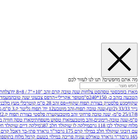
מה אתם מחפשים? תנו לנו לעזור לכם
מארז בומבסטי טסה
סט צלחות שנה טובה קרם זהב "10+"7 / 8+8 יח'
צלחת נייר 10" 
הטבעה בזהב כ- 150*240ס"מ
טופר אקרילי+הדפס צבעוני שנה טובה
מעמד עץ
שקוף
מגש פלסטיק בצורת תפוח שקוף+פס זהב 28 ס"מ קוטר
כלי מעץ מלבני 20*20 *6 +גב בצורת תפוח ג.20 ס"מ-שנה ט
נייר 33/33 (2/ש)-שנה טובה תפוח-זהב מוטבע
12 יח' תפוח גליטר ק.3 ס"מ-אדום
25/17/8 ס"מ- שנה טובה פרחוני זהב מוטבע
קערה פלסטי בצורת תפוח ק.22 ג.7 ס"מ
ס"מ-שנה טובה-רימונים-זהב מוטבע
מארז טסוש משפחתי
מארז טסה חוויה מ
מלוח שוקולד לבן 118 גרם
מילקה לו שוקולד חלב 87ג'
מילקה דיים שוקולד חלב קרמ
עם דובוני שוקולד חלב במילוי קרם 175 גרם
ד"ר גרארד פתי-בר דאבל קרם בסק
165 גרם
ד"ר גרארד טארלט עוגיה פריכה במילוי בטעם קרמל מלוח בתוספת פתיתי 