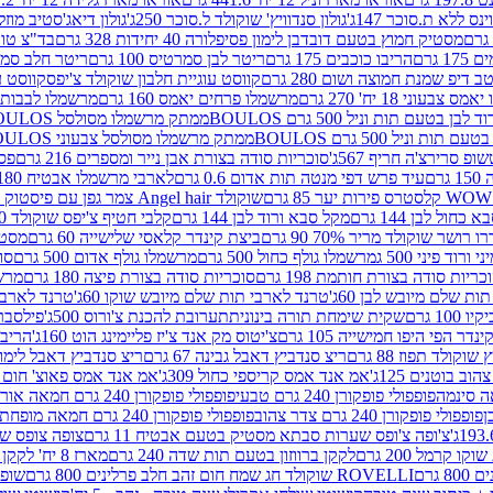
ינס ללא ת.סוכר 147ג'
גולון סנדוויץ' שוקולד ל.סוכר 250ג'
גולון דיאג'סטיב מוזלי 365
מסטיק חמוץ בטעם דובדבן לימון פסיפלורה 40 יחידות 328 גרם
בד"צ טורינו
 גרם
הריבו כוכבים 175 גרם
ריטר לבן סמרטיס 100 גרם
ריטר חלב סמרטיס 
 דיפ שמנת חמוצה ושום 280 גרם
קווסט עוגיית חלבון שוקולד צ'יפס
קווסט ע
וני 18 יח' 270 גרם
מרשמלו פרחים יאמס 160 גרם
מרשמלו לבבות יאמס 
טעם תות וניל 500 גרם BOULOS
ממתק מרשמלו מסולסל BOULOSתכלת לבן בטעם תות וניל 500 גרם
וניל 500 גרם BOULOS
ממתק מרשמלו מסולסל צבעוני BOULOSבטעם תות וניל 500 גרם
ופ סרירצ'ה חריף 567ג'
סוכריות סודה בצורת אבן נייר ומספרים 216 גרם
פס 
ם
עיד פרש דפי מנטה תות אדום 0.6 גרם
לארבי מרשמלו אבטיח 180ג'
לסטרס פירות יער 85 גרם
שוקולד Angel hair צמר גפן עם פיסטוק 150 גרם
כחול לבן 144 גרם
מקל סבא ורוד לבן 144 גרם
קלבי חטיף צ'יפס שוקולד 40 גרם
ושר שוקולד מריר 70% 90 גרם
ביצת קינדר קלאסי שלישייה 60 גרם
מסטיק א
ורוד פיני 500 ג
מרשמלו גולף כחול 500 גרם
מרשמלו גולף אדום 500 גרם
סוכ
כריות סודה בצורת חותמת 198 גרם
סוכריות סודה בצורת פיצה 180 גרם
מרשמ
ת שלם מיובש לבן 60ג'
טרנד לארבי תות שלם מיובש שוקו 60ג'
טרנד לארבי 
1 גרם
שקית שימחת תורה בינונית
תערובת להכנת צ'ורוס 500ג'
פילסברי 
ינדר הפי היפו חמישייה 105 גרם
צ'יטוס מק אנד צ'יז פליימינג הוט 160ג'
הריבו 
קולד תפוז 88 גרם
ריצ סנדביץ דאבל גבינה 67 גרם
ריצ סנדביץ דאבל לימון 67 גר
ב בוטנים 125ג'
אמ אנד אמס קריספי כחול 309ג'
אמ אנד אמס פאוצ' חום 125ג'- K
פופפולי פופקורן 240 גרם טבעי
פופפולי פופקורן 240 גרם חמאה אורגני
פופפולי פופקורן 240 גרם צדר צהוב
פופפולי פופקורן 240 גרם חמאה מופחת שומן
צ'ופה צ'ופס שערות סבתא מסטיק בטעם אבטיח 11 גרם
צופה צופס שער
 קרמל 200 גרם
לקקן ברווזון בטעם תות שדה 240 גרם
מארז 8 יח' לקקן ברבי 80 גרם
ROVELLI שוקולד חג שמח חום זהב חלב פרלינים 800 גרם
שופר 