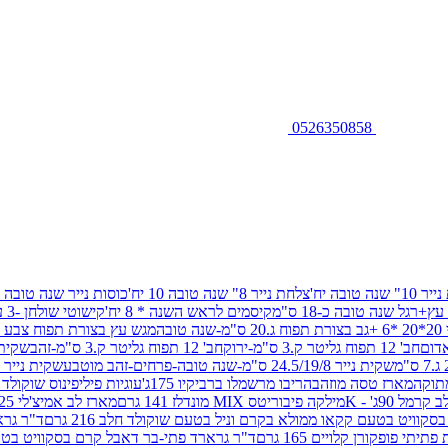
0526350858
שנה טובה יח'
צלחת נייר 8" שנה טובה 10 יח'
כוסות נייר שנה טובה 10 יח'
+רגל שנה טובה כ-18 ס"מ
קיסמים לראש השנה * 8 יח'
קישוטי שולחן -3 עיצובים 12 יח
ובה
מגש עץ בצורת תפוח צבע זהב 29/26
חב' 12 תפוח גליטר ק.3 ס"מ-ירוק
חב' 12 תפוח גליטר ק.3 ס"מ-זהב
שקית נייר 38.5/31.5/11 ס"מ
שקית נייר 24.5/19/8 ס"מ-שנה טובה-פרחים-זהב מוטבע
שקית נייר 30/23/10 ס"מ-שנה טובה-פרחים-זהב מוטבע
תוקה
מארז טסה מוזהב
הריבו מרשמלו ברביקיו 175ג'
עוגיות פיליפינוס שוקולד חלב 0
ל 90ג' - K
מילקה פיבוריטס MIX מונדלז 141 גרם
מארז לב אמיצ'לי 125 גרם
וויט בטעם קקאו ממולא בקרם וניל בטעם שוקולד חלב 216 גרם
ד"ר גרא
פופקורן קלויים 165 גרם
ד"ר גרארד פתי-בר דאבל קרם בסקוויט בטעם שו