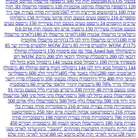
פופין מרשמלו טוויסט אבטיח
ין מרשמלו טוויסט אוכמניות 120 גרם
פופין מרשמלו 3D תות
קטשופ סרירצ'ה חריף 567ג'
סוכריות סודה בצורת אבן נייר
פס טעים בטעם תותי פרוטי עשירייה 150 גרם
לקקן
24 גרם
פס טעים בטעם תות עשירייה 150 גרם
פס טעים
שירייה 150 גרם
עיד פרש דפי מנטה תות אדום 0.6
שמלו אבטיח 180ג'
לארבי מרשמלו לב 180ג'
לארבי מרשמלו
ריבו מרשמלו ורוד לבן 175ג'
הריבו מרשמלו אקזוטיק
רות 85 גרם
WOW Z קלסטרס פירות יער 85
1 גרם
טבלת שוקולד
טבלת שוקולד דובאי חלב 200 גרם
WOW Z רופ
10 גרם
מקל סבא צבעוני 144 גרם
מקל סבא כחול לבן
 סבא ורוד לבן 144 גרם
קלבי חטיף צ'יפס שוקולד 40 גרם
גולון
 280ג'
גולון באטר פליי 495ג'
לינדור חלב 600 גרם
פולרטי
ד
ממרח נוטלה טבעוני 350 גרם
טבלת פררו רושר
 גרם
ביצת קינדר קלאסי שלישייה 60 גרם
מסטיק
יחידות 330 גרם
ריצ סנדביץ גליל בטעם גבינה 91
בע כחול לבן 500 גרם
מרשמלו מיני כחול פיני 500 ג
מרשמלו
5 ג
מרשמלו גולף כחול 500 גרם
מרשמלו גולף אדום 500
סודה בצורת טטריס 216 גרם
סוכריות סודה בצורת כלי
סוויטאנגו אבקה להכנת אייס קפה 250 גרם
סוויטאנגו
סוכריות סודה בצורת חותמת 198 גרם
סוכריות סודה
רם
מרשמלו חטיפי העמק 30 גרם
ממרח תמרים 450
גת
שקית ההפתעות ממתקים "חגשבי" בינוני
טרנד לארבי מנגו
רנד לארבי תות שלם מיובש לבן 60ג'
טרנד לארבי תות שלם