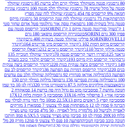
 סנטה משוקולד במילוי קרם חלב ברשת 85 גרם
גונץ שוקולד
שישיה 78 גרם
גונץ שוקולד חלב סנטה 100 גרם
גונץ עוגיות
גונץ שוקולד לוח שנה מפרץ
גרם
גונץ שוקולד לוח שנה קריסמיס 50 גרם
גונץ מיקס
ת 100 גרם
מארז טסה אור גדול
גומי פטל אדום שחור סטי
רינטה סנטה מיקס 1 ק"ג SORINI
בונ' קריסמס סנטה עם
בונבוניירה קריסמס טיפאני 180 גרם
גרם
SORINI
קינדר
דמות 102 ג'
קינדר קריסמיס מיני פריינדס 164ג'
קינדר
מל 110ג'
קינדר קריסמס גרביים 212ג'
רפאלו קריסמס
פררו רושר קריסמיס סנטה 70ג'
קינדר שוקולד חנוכייה 135
יסמס תיק מיקס 193ג'
קינדר קריסמיס קלנדר כוכב מעורב
 קריסמיס ביצה ענקית בנות 220ג'
קינדר קריסמיס ביצה ענקית
ינדר קריסמס דמויות עם הפתעה 36ג'
קינדר קריסמיס לב עם
מילקה אוראו סנדוויץ 92 גרם
מילקה שוקולד חלב עם עדשים
קה עוגיות סנסיישן 156 גרם
וופל מילקה במילוי קרם 150
לקיניס מילקה 87.5 גרם
טורינו מריר 320ג'
דן לגן 10 כד שמן
 סמ
סביבון מוט נס גדול היה פה ברשת 14 סמ
אקדח 2
33 סמ
סביבון 5 קומות בלוח 17X12
ופ 22.5X13 סמ
10 כלי דמוי נורה למילוי עם
דן לגן 12 מ.מפתחות פנס לד צבעוני 7 סמ
מארז 3 מזרקים
10 מל'
מזרק גדול לאפייה - 50 מל'
4 סביבון טוש מצייר
דן לגן 10 סביבון טוש מצייר צבעוני 6.5X5.5 סמ
3 חותכן
סביבון חנוכיה
הפתעה 10 פנס לד צבעוני 9 סמ
12 מזרק 20 מל'
ירה וקישוט
גומי נודלס ענקי 120ג'
מרשמלו פאסט פוד