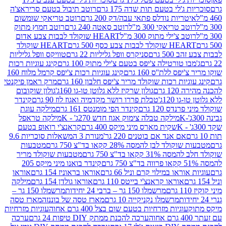
ג'לי בטעם תות שדה 175 גרם
רוטב תיבול בטעם סריראצ'ה
ריות נודלס פתאי עבה/דק 200 גרם
רוטב טריאקי שומשום
ב טריאקי 300 מ"ל
רוטב סאטה 240 גרם
רוטב חמוץ מתוק
ב צ'ילי מתוק 300 מ"ל
HEART שוקולד לבבות צבע אדום
ולד לבבות צבע כסף 500 גרם
HEART שוקולד
50 גרם
סניקרס וופל גליליות 22 גרם
טוויקס וופל גליליות
ו טורטילה צ'יפס בטעם צ'ילי מתוק 100 גרם
קינג עוגיות רכות
ס ללת''ס 160 גרם
קינג עוגיות רכות צ'יפס קרמל מלוח 160
יות רכות שוקולד מריר צ'יפס חלבון 160 גרם
מרק ראמן פיקנטי
 גרם
גולון שרקיז ללא גלוטן טו-גו 160ג'
גולון שוקובום
 120ג'
טבלת פררו רושר מקדמיה ואגוז לוז 90 גרם
קינדר
נדס 120 גרם
קינדר הפי מומנטס 161 גרם
מילקה עוגת
מילקה טבלה צימוק אגוז חדש 270ג' - K
מילקה טראפל
שקית מארס מיני מיקס 400 גרם
קראנצ'י רואופ בטעם
אם אנד אם בוטנים 220 גר'
מנורת 3 המשאלות סוכריות 9.6
לד לבן להמסה 28% קקאו בד"צ 750 גרם
מטבעות
 קקאו בד"צ 750 גרם
מטבעות שוקולד מריר
קינדר בואנו מיני מיקס 205
ראו במילוי קרם וניל 66 גרם
אוראו בראוניז 154 גרם
אוראו
אוראו קראנצ'י בייטס 110 גרם
אוראו גולדן 154 גרם
מילקה
מרשמלו 150 גר – ברבי 24 יחידות
מרשמלו 150 גר –
מרשמלו נקניקייה 10 גרם
מארז טסה של בוננזה
מארז טסה
עוגיות מזרחיות בטעם שום בצל 400 גרם אחוה
עוגיות מזרחיות
ערכה להכנת ממתק DIY טיפות 24 גרם
ערכה