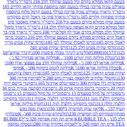
מולא בקרם וניל בטעם שוקולד חלב 216 גרם
ד"ר גרארד
טארלט עוגיה פריכה במילוי בטעם קפה בתוספת פתיתי קקאו קלויים 165
ארד טארלט עוגיה פריכה במילוי בטעם קרמל מלוח בתוספת
קלויים 165 גרם
ד"ר גרארד פתי-בר דאבל קרם בסקוויט
ולא בקרם בטעם וניל 216 גרם
ד"ר גרארד מאסטר פיס
בקרם קקאו מצופה בשוקולד חלב 114 גרם
ד"ר גרארד סימול
מולא בקרם אגוזי לוז וופל פריך 100 גרם
ד"ר גרארד פתי-בר
קוויט ממולא בקרם בטעם שוקולד חלב 216 גרם
בונ' מרסי
ג'
מרסי לאבליז שוקולד לבן 185ג'
מרסי שקית פטיט מריר
קית פטיט חלב 125ג'
מרסי שקית פטיט קפה
505399010
לינדט לינדור טבלה פיסטוק 100ג'
קינדר שוקוצ'יפס
ילקה תות יוגורט 100ג' - K
מילקה אוראו סנדוויץ' 92 ג' -
בן 100 ג' - K
מילקה שוקולד חלב עם פצפוצי אורז 100ג'
ה אוראו 100ג' K
מילקה לוטוס ביסקוף 90ג' - K
מרסי
אנץ' 125ג'
מרסי לאבליז קרמי 185ג'
פררו דופלו צ'וקנאט
 שלוקים להקפאה בצורת נחש 280 מ"ל
פרוטיז פירות 300
י בשקית 300 גרם
פרינגלס אורגינל 165 גרם
קנדי בייטס ירוק
קנדי בייטס מתוק אדום 20 גרם
ביצת הפתעה ענקית בנים 36
ל מקל בטעמים 15 גרם
סוכריה על מקל בטעמים 15 גרם
גומי
 מנגו 311ג'
גומי מקסיקני דולצ'ה אבטיח 311ג'
גומי מקסיקני
ג'
גומי מקסיקני דולצ'ה תות 311ג'
חטיף מילקה אוראו
ליאון שוקו חמישייה 5*30ג' 150ג'
מארז טסה מגש
יקס לבן חמישייה 230ג'
מלטיזרס שקית פינוק 68ג'- K
טובלרון
BUBBLE TEA אייס תה תות אפרסק 320 מ"ל
BUBBLE
אבקת נסקוויק שוקו 280ג'
נסטלה נסקפה