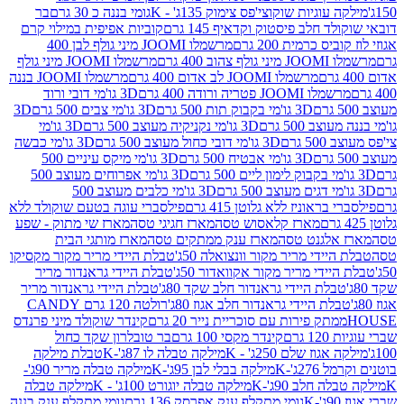
וגיות שוקוצי'פס צימוק 135ג' - K
גומי בננה כ 30 גרם
בר
 חלב פיסטוק וקדאיף 145 גרם
קוביות אפיפית במילוי קרם
 כרמית 200 גרם
מרשמלו JOOMI מיני גולף לבן 400
400 גרם
מרשמלו JOOMI מיני גולף
מרשמלו JOOMI לב אדום 400 גרם
מרשמלו JOOMI בננה
JOOM פטריה ורודה 400 גרם
3D גו'מי דובי ורוד
3D גו'מי בקבוק תות 500 גרם
3D גו'מי צבים 500 גרם
3D
 500 גרם
3D גו'מי נקניקיה מעוצב 500 גרם
3D גו'מי
גרם
3D גו'מי דובי כחול מעוצב 500 גרם
3D גו'מי כבשה
3D גו'מי אבטיח 500 גרם
3D גו'מי מיקס עיניים 500
3D גו'מי אפרוחים מעוצב 500
3D גו'מי כלבים מעוצב 500
ראוניז ללא גלוטן 415 גרם
פילסברי עוגה בטעם שוקולד ללא
מארז קלאסוש טסה
מארז חגיגי טסה
מארז שי מתוק - שפע
אלגנט טסה
מארז ענק ממתקים טסה
מארז מותגי הבית
ידי מריר מקור וונצואלה 50ג'
טבלת היידי מריר מקור מקסיקו
ידי מריר מקור אקוואדור 50ג'
טבלת היידי גראנדור מריר
לת היידי גראנדור חלב שקד 80ג'
טבלת היידי גראנדור מריר
ת היידי גראנדור חלב אגוז 80ג'
רולטה 120 גרם CANDY
תק פירות עם סוכריית נייר 20 גרם
קינדר שוקולד מיני פרנדס
רם
קינדר מקסי 100 גרם
בר טובלרון שקד כחול
וז שלם 250ג' - K
מילקה טבלה לו 87ג'-K
טבלת מילקה
2ג'-K
מילקה בבלי לבן 95ג'-K
מילקה טבלה מריר 90ג'-
חלב 90ג'-K
מילקה טבלה יוגורט 100ג' - K
מילקה טבלה
גומי מתקלף ענק אפרסק 136 גרם
גומי מתקלף ענק בננה