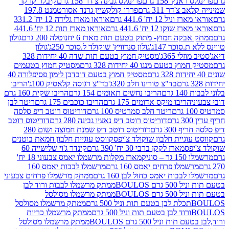
נץ' 158 גרם
פרינגלס גבינה צ'דר 158 גרם
קיבלר קרקר
'דר 311 גרם
פררו קולקשיין גרנד אסורטמנט 197.8
ל 12 יח' 441.6 גרם
אוראו מארז גלידה 12 יח' 331.2
קו 12 יח' 441.6 גרם
אוראו מארז תות 12 יח' 441.6
קה חמוץ- מתוק בטעם תות מארז 6 יח
נוטלה 200 גרם
גולון
סוכר 147ג'
גולון סנדוויץ' שוקולד ל.סוכר 250ג'
גולון
י 365ג'
מסטיק חמוץ בטעם תות שדה 40 יחידות 328
בטעם מנגו 40 יחידות 328 גרם
מסטיק חמוץ בטעמים
מסטיק חמוץ בטעם דובדבן לימון פסיפלורה 40
בד"צ טורינו חלב 320ג'
בד"צ רגוסה קלאסיק 100ג'
הריבו
רם
הריבו נחשים תאומים 154 גרם
הריבו שקית 160 גרם
הריבו מיקס אדומים 175 גרם
הריבו כוכבים 175 גרם
ריטר לבן
ריטר חלב סמרטיס 100 גרם
דוריטוס רוטב דיפ סלסה
דוריטוס רוטב דיפ נאציו גבינה 280 גרם
דוריטוס רוטב
30 גרם
דוריטוס רוטב דיפ שמנת חמוצה ושום 280
וגיית חלבון שוקולד צ'יפס
קווסט עוגיית חלבון חמאת בוטנים
פס
מארז לקקן ברבי 30 יח' 390 גרם
קינדר ג'וי שלישייה 60
וניק
מארז מקלות מרשמלו יאמס צבעוני 18 יח'
מלו פרחים יאמס 160 גרם
מרשמלו לבבות יאמס 160
בבות יאמס כחול לבן 160 גרם
ממתק מרשמלו פרחים צבעוני
ם BOULOS
ממתק מרשמלו לבבות ורוד לבן
ם BOULOS
ממתק מרשמלו מסולסל
ם
ממתק מרשמלו מסולסל
ם
ממתק מרשמלו כריות
 וניל 500 גרם BOULOS
ממתק מרשמלו מסולסל