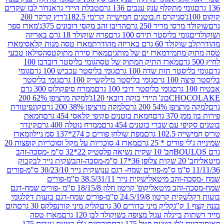
י מתקלף ענק ענבים 136 גרם
טבלת היידי גראנדור לבן שקדים
סניקרס ח.בוטנים חמישייה קרימי 182.5ג'
ריץ קרקר 200
סי מריר 250 גרם
הריבו זהב מקסי דובונים 375ג'
מארז ספר
ומי בליסטר תירס 100 גרם
פרח שוקולד 18 גרם באריזה
ד 60 גרם באריזה מהודרת
מארז טסה מנות קלאסי
מארז
מתמיד
מארז ים של מותגים
מארז סירת מתוקטסה
סילאן טבעי
מארז התיק המתוק של טסה
גומי בליסטר דובדבן 100
טר תות שדה 100 גרם
גומי בליסטר עכביש 100 גרם
גומי
 גרם
גומי בליסטר מילקשייק 100 גרם
גומי בליסטר
גומי בליסטר דובי 100 גרם
ממרח סיפקולוס 300 גרם
CHO
בונ' היידי בוקה דובאי 120ג'
למקה מרציפן 62% 200
54% 200 גרם
למקה מרציפן 38% 200 גרם
קונפיטורת
3 גרם
חמאת בוטנים סקיפי קלאסי 454 גרם
חמאת
עם שברי בוטנים 454 גרם
ממרח נוטלה 400 גרם
קינדר
10 גרם
מפת שולחן פורים כ 274*137 סמ ניילון
מארז
רים * 25 גרם
מארז 4 סוכריות על מקל וסוכריות קופצות 20
חב' 10 שקית נשיאה פלסטיק 22*32 ס"מ -מסכה-זהב
כה-זהב
שקית נייר לבקבוק
שקית נייר 30/23/10 ס"מ-פורים
-זהב מיטאלי
שקית נייר 38.5/31/11 ס"מ-פורים
זהב מיטאלי
קופ' קרטון חלון 18/15/8 ס"מ -פורים שמח-דגם
קית קרטון 24.5/19/8 ס"מ-פורים שמח-דגם בועות דקל
גומי
קליק מיני כדורים 30 גרם
קליק מיני קורנפלקס 30 גרם
הום
ייגלה עגול מצופה בשוקולד לבן 120 גרם
מארז טסה
'לי בטעם פטל 175 גרם
סוכריות ג'לי בטעם ענבים 175