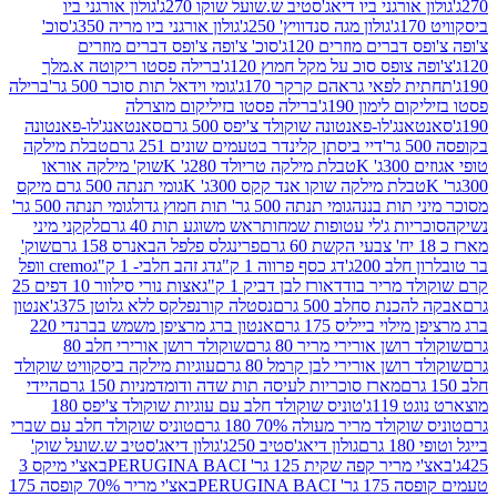
אורגני ביו דיאג'סטיב ש.שועל שוקו 270ג'
גולון אורגני ביו
גולון מגה סנדוויץ' 250ג'
גולון אורגני ביו מריה 350ג'
סוכ'
ברים מוזרים 120ג'
סוכ' צ'ופה צ'ופס דברים מוזרים
צופס סוכ על מקל חמוץ 120ג'
ברילה פסטו ריקוטה א.מלך
לפאי גראהם קרקר 170ג'
גומי וידאל תות סוכר 500 גר'
ברילה
לימון 190ג'
ברילה פסטו בזיליקום מוצרלה
ג'לו-פאנטונה שוקולד צ'יפס 500 גרם
סאנטאנג'לו-פאנטונה
דיי ביסתן קלינדר בטעמים שונים 251 גרם
טבלת מילקה
K
טבלת מילקה טריולד 280ג' K
שוק' מילקה אוראו
לת מילקה שוקו אנד קקס 300ג' K
גומי תנתה 500 גרם מיקס
 תות בננה
גומי תנתה 500 גר' תות חמוץ גדול
גומי תנתה 500 גר'
יות ג'לי עטופות שמחות
ראש משוגע תות 40 גרם
לקקני מיני
פרינגלס פלפל הבאנרס 158 גרם
שוק'
 200ג'
דג כסף פרווה 1 ק"ג
דג זהב חלבי- 1 ק"ג
cremo וופל
 מריר בודד
אורז לבן דביק 1 ק"ג
אצות נורי סילוור 10 דפים 25
נת סחלב 500 גרם
נסטלה קורנפלקס ללא גלוטן 375ג'
אנטון
וי בייליס 175 גרם
אנטון ברג מרציפן משמש בברנדי 220
שן אורירי מריר 80 גרם
שוקולד רושן אורירי חלב 80
ושן אורירי לבן קרמל 80 גרם
עוגיות מילקה ביסקוויט שוקולד
מארז סוכריות לעיסה תות שדה ודומדמניות 150 גרם
היידי
1ג'
טוניס שוקולד חלב עם עוגיות שוקולד צ'יפס 180
לד מריר מעולה 70% 180 גרם
טוניס שוקולד חלב עם שברי
גולון דיאג'סטיב 250ג'
גולון דיאג'סטיב ש.שועל שוק'
 קפה שקית 125 גר' PERUGINA BACI
באצ'י מיקס 3
PERUGINA 
באצ'י מריר 70% קופסה 175