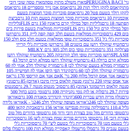
מארז משולב מתוק טסה
מארז טסה שובי דובי
קן רולר תות 20 גרם
יאמס אבן נייר ומספריים 18 גרם
יאמס
עם פטל 20 גרם
יאמס סוכריות סוכר חמוצות בטעם
יאמס סוכריות סוכר חמוצות בטעם תות 10 גרם
ביצת
גליליות וופל במילוי קרם בראוניז 150 גרם FLIS
גליליות
יל 150 גרם FLIS
סוכריות ממולאות בטעם פירות בים
סוכריות ממולאות בטעם חלב קפה קפה לייק 351 גרם
רושן
351 גרם
סוכריות טופי ממולאות בטעם חלב כוס חלב 150
ולד רושן עם בוטנים 38 גרם
רושן סוכריות ג'לי קרייזי
סוכריות טופי כוס חלב 305 גרם MILKY
ושו סוכריות טופי חלב קורובקה 205 גרם
חטיף שוקולד רושן
לה 43 גרם
חטיף שוקולד רושן ממולא קרם קרמל 43
ולא בטעם שוקולד לבן 8 גרם
מזרק שוקולד חלב אגוזי לוז 60
לד חלב לבן 60 גרם
קינדר הפי היפו אגוזי לוז חמישייה 105
ס קרמל מלוח 200 גר' K
אם אנד אם קריספי 170 גר'
אמ
2 גר'
גונץ סנטה קלאוס ביירן מינכן (אדום) 85 גרם
גונץ
ורטמונד (צהוב) 85 גרם
סוכ' מנטוס מנטה 29.7 גרם
מנטוס
לוק או לוק גומי נקניקייה 100 גרם
גומי כובע כחול 500
יה חדש עברית 600ג'
קינדר קינדריני מאגדת 100 גרם
אוראו
לבן 246ג'
אוראו מצופה שוקולד חלב 246ג' - K
אוראו גלידה
מילקה עוגיות סנסיישן אוראו 156 גרם
אבקת קקאו 400
רים מזל טוב בצורת דובי ורוד 16 גרם
טופי כדורים מזל טוב
ם
טופי כדורים פורים שמח בצורת ליצן 16 גרם
סוכריות
70 גרם
סוכריות ג'לי בטעם ליצ'י 70 גרם
סוכריות ג'לי
גרם
מלו מרשמלו קאפקייק ממולא תות 100 גרם
מלו פלוס