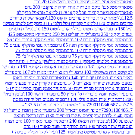
לאנצ' בוקס פסטה ברוטב נפוליטנה 200 גרם
לאנצ' בוקס אטריות אורז וירקות פיקנטי 200 גרם
לומאר קוביות וופל קקאו 128ג'
לומאר טראפל פריך לוז
ר שקית כדורים פריכים קוקוס 120ג'
לומאר שקית כדורים
120ג'
לומאר קוביות וופל חלבי 115ג'
ביסקוויט לוטוס במילוי
ביסקוויט לוטוס במילוי קרם לוטוס 150 גרם
גליליות וופלים
 גרם
גליליות וופלים וניל 250 גרם
היינץ מיוקטשופ 425
י מתקלף חיות 102 גרם
ממתק גומי מתקלף ענבים מנגו 85
י מתקלף אפרסק תפוז 85 גרם
ממתק גומי מתקלף ענבים 75
י מתקלף חיות 102 גרם
ממתק גומי מתקלף ענבים 75
י מתקלף אפרסק 75 גרם
ממתק גומי מתקלף ליצ'י 75
לוטיזן ביטקוין 1 ק"ג
מטבעות מולטיזן 5 ש"ח 1 ק"ג
הרשי
 מיקס 181 גרם
הרשי לבבות אקסטרה קרימי 181 גרם
הרשי
שוקולד 102 גרם
ג'ולי ראנצ'ר גומי מארז לב 107 גרם
נודלס
בטעם עוף חריף 140 גרם
אטריות להכנה מהירה ראמן
שחורה צאצ'רוני 140 גרם
צופה לקריץ שטוח צבעוני חמוץ
מץ חומץ ספריי רימון 50 גרם
עיד אומץ חומץ ספריי מטף 50
 חומץ סוכריה+גלי חמוץ 50 גרם
פררו רושר 100ג'
בוטן רביולי
ף אורז בטעם צ'לי 120 גרם
סוכ' מנטוס רול יחידה מנטה
סוכ' מנטוס רול יחידה פירות 37.5ג' -
72901
חטיפי חומוס דבאייל 200 גרם
עיד אומץ חומץ טריפל ג'ל
ברגן שוקוצ'יפס ש.לבן חמוציות 130ג'
ברגן רויאל חמאה
בונבוניירה רפאלו 240 גרם
קנדי שוגר סאוור 100 גרם תפוח
וור 100 גרם תפוח
קנדי שוגר סאוור 100 גרם
 מרסי פטיטס מיניאטור 125ג'
עיד לקקן אסלה טבילה +