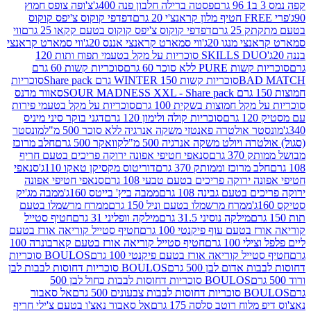
פסטה ברילה חלבון פנה 400ג'
צ'ופה צופס חמוץ
דפדפי קוקוס צ'יפס קוקוס
2 גרם
דפדפי קוקוס צ'יפס קוקוס בטעם קקאו 25 גרם
ווי
 מנגו 20ג'
ווי סמארט קראנצי אננס 20ג'
ווי סמארט קראנצי
SKILLS DUO סוכריות על מקל בטעמי תפוח ותות 120
P ללא סוכר 60 גרם
סוכריות קשות 60 גרם
BAD
סוכריות קשות WINTER 150 גרם Share pack
סוכריות
סאוור מדנס
קל חמוצות בשקית 100 גרם
סוכריות על מקל בטעמי פירות
סוכריות קולה ולימון 120 גרם
דגני בוקר סיני מיניס
 אולטרה פאנטזי משקה אנרגיה ללא סוכר 500 מ"ל
מונסטר
ה ויולט משקה אנרגיה 500 מ"ל
קוואקר 500 גרם
חלב מרוכז
3 גרם
סנאפי חטיפי אפונה ירוקה פריכים בטעם חריף
 מרוכז וממותק 370 גרם
דוריטוס מקסיקן טאקו 110ג'
סנאפי
ירוקה פריכים בטעם טבעי 108 גרם
סנאפי חטיפי אפונה
בטעם גבינה 108 גרם
ממבה ביץ' בייטס 160ג'
ממבה מג'יק
ממרח מרשמלו בטעם וניל 150 גרם
ממרח מרשמלו בטעם
מילקה נוסיני 31.5 גרם
מילקה וופליני 31 גרם
חטיף סטייל
בטעם עוף פיקנטי 100 גרם
חטיף סטייל קוריאה אורז בטעם
100 גרם
חטיף סטייל קוריאה אורז בטעם קארבונרה 100
יל קוריאה אורז בטעם פיקנטי 100 גרם
BOULOS סוכריות
אדום לבן 500 גרם
BOULOS סוכריות דחוסות לבבות לבן
BOULOS סוכריות דחוסות לבבות כחול לבן 500
 צבעונים 500 גרם
אל סאבור
וח רוטב סלסה 175 גרם
אל סאבור נאצ'ו בטעם צ'ילי חריף