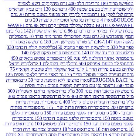
 גר'
ריבת חלב 400 גרם מיה
קוקוס דשא לאפייה
ת חלב בטעם שמנת 400 גרם
דבש 130 גרם עמק חפר
אייס
16 גרם
ממתק לקריץ רול צבעוני בטעם פירות 20 גרם
מארז 4 סוכריות על מקל וסוכריות קופצות 20 גרם
WAWEL
BOULO
במילוי קרם דובדבן 86 גרם
ווארהדס שקית 142 ג גלי בינס
בש 30 גרם עמק חפר
טרולי בורגר מיני בודד 10 גרם
מילקה
K
בד"צ טורינו טנטיישן חלב 189 גר'
משקה מוגז ד"ר
משקה דר פפר בקבוק 450מ"ל
קוקה קולה דובדבן 330
 גוד שקית 140 גרם
מנטוס פרוט מיקס שקית 140
ר הרולטה ג'לי ענק 90 גרם
שמרים נמסים בואקום 450
בטעם אפרסק 500 גרם
לקריץ בלוק לבן 1 ק"ג
לקריץ וידאל
ירות הדר 1 ק"ג
דובאי שוקולד חלב פיסטוק וקדאיף 75
ה באצ'י שוקולד מריר 175 גר'
באצ'י מריר קלאסי שקית 125
מארז מרציפן ללא תוספת סוכר 30 גרם
אטריות
צמר גפן עם סוכריות קופצות ענבים / תות שקית 12
 תות בננה 300 מ"ל בודד
משקה בראבו אשכולית 300
ה בראבו תפוזים 300 מ"ל בודד
משקה בראבו ענבים 300
רח עוגיות לוטוס קרמל 400 גרם
סוכריות בפחית פירות
סוכריות בפחית פרות יער - 175 גרם
סוכריות בפחית
סוכריות קלפני בטעם פירות 150 גרם
סוכריות קלפני
גרם
סוכריות קלפני בטעם דובדבן 150 גרם
סוכריות
רות יער 150 גרם
ריטר חלב פיסטוק 100 גרם
רואופ פירות
תות 18 גרם
רואופ פטל 18 גרם
סוכ' צמר גפן תות חמוץ
1ג'
מארז טסה מאוהב
מארז טסה ריגושים
ריסז XL טבלת