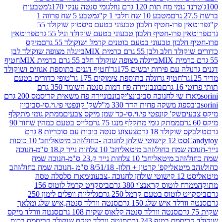
 מח תות 120 גרם נוזל
גומי סנטה ענקי 170ג'
מטבעות
מטבע 10 שח חלבי 1 ק"ג
מטבע 5 שח פרווה 1
פרוטאין פרו-חטיף חלבון טבעוני בטעם פיסטוק שוקולד 55
פרו-חטיף חלבון טבעוני בטעם שוקולד וניל 55 גרם
פרוטאין
בון טבעוני בטעם בוטנים קרמל ושוקולד 55 גרם
מיקס
 ולבן 55 גרם כרמית MIX
בייגלה מצופה שוקולד לבן
בייגלה מצופה שוקולד חלב 55 גרם כרמית MIX
חטיף
עם פירות יבשים 175גר'
חטיף דגנים בתוספת אגוזים ושוקולד
חטיף גרונלה בתוספת צימוקים 175 גר'
טופי כדורים בטעם
ם
בונבוניירה פח דמות סנטה השומר 350 גרם
שי לחנוכה סביבונצ'יק
בונבוניירה פח משאית קריסמס 200 גרם
ג משקה פחית הדר 330 מ"ל
שק' קונפטי פי.וי.סי-סביביון
ם
שק' קונפטי פי.וי.סי-כד שמן מיקס צבעים
ממתק גומי מתקלף
ממתק גומי מתקלף מנגו 75 גרם
לייס בטעם כמהין שחור 90
קולד 18 גרם
צעצוע סנטה בובות עם סוכריות 8 גרם
1 קישוטי שולחן לחנוכה -כחול/זהב מיטאלי
חב' 10 כוסות
 שמח כחול/זהב מיטאלי
חב' 10 צלחות נייר ק.18 ס"מ-חנוכה
הב מיטאלי
חב' 10 צלחות נייר ק.23 ס"מ-חנוכה שמח
יטאלי
קפ' קרטון + חלון- 8/51/18 ס"מ -חנוכה שמח כחול/זהב
עוני
מארז סלסלה טסה
לוטוס קראנצ'י 380 גרם
ביסקויט קרמל לוטוס 156
לוטוס בטעם קרמל 250 גרם
גליליות וופלים לימון 250
ד איש שלג 150 גרם
סנטה וורלד סנטה,איש שלג ומלאך
סנטה וורלד סנטה קלאוס שקית 108 גרם
סנטה וורלד מיקס
 במגף 243 גרם
סנטה וורלד מיקס שוקולד קריסמס בכוס