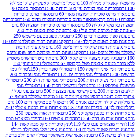
יק ממולא 100 גרם
מלו מרשמלו קאפקייק שוקו ממולא
יות גומי בצורת עין כ50 יחידות 500 גרם
מארז סנטה 90
נס סוכריות חמוצות מאוד 60 גרם
סאוור מדנס סוכריות
סאוור מדנס סוכריות חמוצות מדנס 60 גרם
סוכריות
 גולגולת 90 גרם
סאוור מדנס סוכריות חמוצות 60 גרם
 מצופה קרם וניל 300 גרם
עוגת ספוג בטעם תות 250
 בטעם דובדבן 250 גרם
עוגת ספוג בטעם מישמש 250
ג בטעם שוקולד 250 גרם
קינג עוגיות רכות שוקולד צ'יפס 160
יות רכות שוקולד מריר צ'יפס 160 גרם
קינג עוגיות רכות
'יפס 160 גרם
קינג עוגיות רכות שיבולת תפוז שוקו צ'יפס
ה ספוג מצופה קרם קקאו 300 גרם
אורביט רפרשרס מסטיק
עם אבטיח פטל בקבוקון 67 גרם
טרולי גומי פינגווין 150
י שיני דרקולה 150 גרם
טרולי סופר בריין 150ג'
טרולי גומי
טרולי גומי פירות ים 175 גרם
טרולי גומי עכברים 200
י נשיקות תות 200 גרם
טרולי גומי פרות חלב 200 גרם
טרולי
150 גרם
טרולי מרשמלו תפוח 150 גרם
טרולי גומי
200 גרם
קישוטי עוגה בצנצנת 500 גרם צבעוני עגול /
טב ברבקיו טריאקי מתוק 510 מ"ל
בר שוקולד באונטי 57
ולד חלב עם אגוזים 90 גרם
שוק' טב מילקה דיים 100 גרם
יבון צבעוני 5X2 סמ
ארוחת אורז בסגנון איטלקי 250
ז בסגנון מקסיקני 250 גרם
ארוחת אורז אושפלו 250
ז מג'דרה 250 גרם
הריבו אבטיח 160ג'
היידי מוצארט תפוז
וצארט נוגט ליצ'י 119ג'
גונץ סוכריית מקל סבא קשת 144
ת קטנות בשקית 100 גרם
גונץ אנשי שלג משוקולד במילוי
85 גרם
גונץ אנשי שלג משוקולד במילוי קרם חלב ברשת