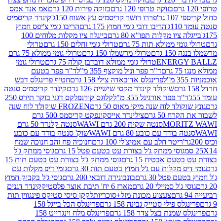
בזוקה טרופי 120 גרם
בזוקה פירות 120 גרם
אמ אנד אמס
גר'
פררו רושר קריסמיס עץ אשוח 150ג'
קינדר קריסמיס
'
הריבו דובי גומי חמוץ 175 גרם
הריבו גומי צ'יפס חמוץ
ציו מקלות תפו"א 80 גרם
בייגלה ציו מקלות מלוחים 100
י ממולא תות 75 גרם
טרולי גומי זחלים 150 גרם
טרולי
 גרם
טרולי מרשמלו 150 גרם
טרולי גומי ממולא 75 גרם
ENERG
טרולי גומי ממולא דובדבן קולה 75 גרם
טרולי גומי
ם
ד"ר פפר וניל מוקצף 355 מ"ל
ד"ר פפר בטעם
פרינגלס אדובאדה צילי 158 גרם
חטיף פרינגלס דבש
שוקולד קינדר מקסי שישייה 126 גרם
קינדר קריסמיס סנטה
ר פפר אורגינל 355 מ"ל
קלוגס קורנפלקס דגני בוקר תירס 250
ולד לוח שנה מיקי מאוס 50 גרם
FROZEN שוקולד לוח שנה
 50 גרם
צילינדר אייסקונפקט קריסמס 500 גרם
MORI
סנטה שקית 200 גרם WAWI
סנטה קלנדר 50 גרם
בודד עם כובע 80 גרם WAWI
שוק' סנטה בודד עם כובע
ריטר חלב עם אמיצ'לי 100 גרם
חנוכיה פח זהב חנוכה שמח
גוסי ממתק ג'ל בצורת עט בטעם פטל 15 גרם
גוסי ממתק ג'ל
ם אבטיח 15 גרם
גוסי ממתק ג'ל בצורת עט בטעם תות 15
 מקלות עם ג'ל חמוץ בטעם תות 30 גרם
גומי דיפ מקלות עם
 פטל 30 גרם
בונבונירה דובאי 200 גרם
גוסי ג'ל בקבוק חמוץ
'ל סמיילי 20 גרם
מארז 6 יח' תיבת אוצר פלסטיק
קינדר דגנים
צעצוע מכונת מזל+סוכריות
לקקן סיסי סטיקס פינגווין תות
 פילי סטייק גבינה 158 גרם
פרינגלס הכל בייגל 158
שמנת בצל צדר 158 גרם
פרינגלס מלח וינגרייט 158