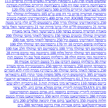
פרג 120 גרם
מארז חמישייה גאשרס פירות טרופיים 113
יסיני שמן זית 120 גרם
צ'וקטה קרקרים במליחות מעודנת
קטה קרקרים מלוחים 500 גרם
צ'וקטה גריסיני מלח 120
שייה פרוט ביי דה פוט ט"ש 105 גרם
מדליית שוקולד "כל
 תות אדום 400 גרם
קואדרטיני חמאת בוטנים
דרטיני שוקולד מריר 250 גרם
מנטוס לל"ס קלין ברט' מנטה
מנטוס לל"ס קלין ברט' פירות יער 21 גרם
נייטשר וואלי צ'ואי
 בוטנים בציפוי 150 גרם
נייטשר וואלי צ'ואי מאגדת
ד ובוטנים בציפוי 150 גרם
וופל לואקר מקסי שוקולד 200
רטיני בטעם וניל 250 גרם
וופל לואקר מקסי אגוז 200
דובדבן 10 יח' 170 גרם
סוויטס דפי שוקולד חלב 100
י שוקולד מריר 100 גרם
סוויטס דפי שוקולד חלב אגוז 100
פי שוקולד קרמל מלוח 100 גרם
יוגטה גומי טיובס פירות 28
י טיובס קולה 28 גרם
לקקן בטעם פטל עם ג'ל בטעם תות
לקקן בטעם דובדבן עם ג'ל בטעם דובדבן אבטיח 30
250 גרם
מרסי קריספי 250 גרם
בונבוניירה מרסי מעורב
ל לואקר מקסי שוקולד 50 גרם
היינץ ממרח לחיץ ללא חומרים
קטשופ היינץ 50% מופחת סוכר ונתרן 435 גרם
אוראו
61.3 גרם
מילקה לבבות פרלינים 110 גרם
אוראו קראנצ'י
גרם
אוראו מיני בשקית תות 61.3 גרם
בייק רולס שום
ממתק ליקריץ אדום ממולא אדום 1קג- ללא ציפוי
יץ שטיחים בקופסה 1קג-אדום בטעם תות
סוויטאנגו
סוויטאנגו ממרח קקאו 350 גרם
סוויטאנגו ממרח בטעם
 גרם
לאנצ' בוקס אורז קינואה ופלפלים 200 גרם
לאנצ' בוקס אטריות אורז ברוטב פאדתאי 200 גרם