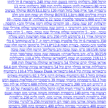
לקקן ברווזון בטעם תות שדה 240 גרם
מארז 8 יח' לקקן
מארז לקקן בטעם גלידת תות 200 גרם
לקקן ברבי 13
 אייק פטל כחול חמוץ 120 גרם
ROVELLI שוקולד בעיצוב
80 גרם
ROVELLI שוקולד חג שמח חום זהב חלב
שופר פלסטיק טבעי 22 ס"מ
צלחת "8 שנה טובה - 10
מרכז שולחן רימון אקרילי זהב+ הדפסה -
ר זהב דקורטיבי + כיתוב שנה טובה
קישוטי שולחן אקרילי שנה
יח'
קישוטי שולחן אקרילי שנה טובה -כסף - 5 יח'
דג כסף
 ס"מ
דבש לחיץ 250 גרם עמק חפר
עוגת דבש עוגל'ה
טיק בצורת רימון ק. 7 ס"מ-שקוף
חב' 6 כלי
 -בצורת תפוח 12.8*13.8*7 ס"מ
קופ' קרטון חלון שנה
קפ' קרטון חלון שנה טובה
אגרת+ מעטפה שנה טובה שופר/ספר תורה
מגנט חג שמח 5*9
אוראו שוקולד גליל 110.4 גרם
גלילות
קרם שוקולד 54 גרם
אוראו שוקולה מרשמלו תות 168
ראו במילוי קרם וניל 54 גרם
אוראו עוגיות שוקולד חום 64.4
ת וניל 64.4 גרם
אוראו Space Dunk גליל 110.4 גרם
חטיף
גרם
חטיף טאקיס דרגון צ'ילי 92.3 גרם
חטיף טאקיס
ממתק בקבוקי שעווה 39 גרם
סוכריות ממולאות בטעם דבש
יני 200 גרם
איטריות אורז מקלות 600 גרם
לוק או לוק גומי
טודיי חטיף חלבון קרמל מלוח 65 גרם
מארז של 10 יח'
ס 140 גרם
פחית תפוחחה משקה אורגני מוגז תפוח ואננס
ת לימוננדה משקה אורגני מוגז- לימון וליים 250 מ"ל
פחית
אורגני מוגז תפוזי דם ודומדמניות 250 מ"ל
גרגרי טפיוקה
גרגרי טפיוקה גדולים 400 גרם
מיסו כהה 500 גרם
מיסו