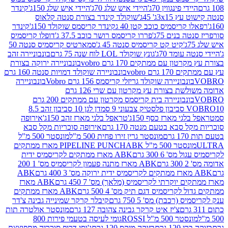
י פינגווין 70ג'
היידי איש שלג 70ג'
היידי איש שלג 150ג'
קינדר
3xג' 45ג'
שוקולד קינדר בצורת סנטה קלאוס
קריסמיס כוכב קטן 40 ג
קינדר קריסמס שוקולד 150ג'
קינדר
בנים 75ג'
פררו קריסמס רושר כוכב 37.5 ג'
דופלו קריסמיס
קיט קט קריסמיס סנטה 45 ג'
סמארטיס קריסמיס סנטה 50
עומד 70ג'
גונץ שוקולד LOL לוח שנה 75 גרם
בונבוניירה זהב
ן עם ממתקים 170 גרם vobro
בונבוניירה ירוקה בצורת
גרם vobro
בונבוניירה שוקולד דמויות סנטה 160 גרם
נבוניירה שוקולד גריזלי קריסמס 156 גרם Vobro
בונבוניירה
אדומה משולשת בצורת עץ מקרטון עם שרי 126 גרם
בונבוניירה בית קריסמס מקרטון עם ממתקים 200 גרם
דן לגן 10 סביבון זהב 8.5
י מארז כסף 150ג'
טראפל בלגי מארז זהב 150ג'
אירופה
סבא בטעם מנטה 170 גרם
אירופה סוכריות מקל סבא
ם
מונסטר גרין זירו פחית 500 מ"ל
מונסטר 500 מ"ל
 500 מ"ל PIPELINE PUNCH
ABK מארז ממתקים
ס' 6 300 גרם
ABK מארז ממתקים לקריסמיס ידית
ם
ABK מארז מתנה פעמון לקריסמיס מס' 1 200
ABK
יוקרתי לקריסמיס (מלאך) מס' 7 450 גרם
ABK מארז
לקריסמיס דגם תיק מס' 4 500 גרם
ABK מארז ממתקים
(רכבת) מס' 5 750 גרם
קיבלר קרקר שמינייה גבינה צ'דר
צ'יז איט קרקר גבינה צהובה 127 גרם
מונסטר אולטרה תות
 500 מ"ל ROSSI
גומי לעיסה בטעמי פירות 800
1 גרם
בזוקה מיקס 120 גרם
ג'וסי דרופ סוכריה מתפוצצת