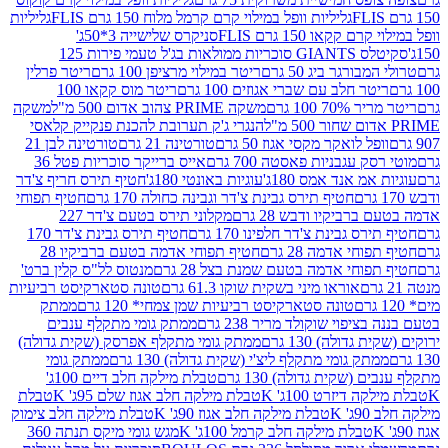
גליליות וופל במילוי קרם קרמל מלוח 150 גרם FLIS
גליליות
קקאו 150 גרם FLIS
סניקרס שלישייה 3*50ג'
סקיטלס GIANTS סוכריות ממולאות בג'ל טעמי פירות 125
ורגר ביג 50 גרם
ריטר במילוי מרציפן 100 גרם
ריטר פרלין
ר חלב עם שברי אגוזים 100 גרם
ריטר מוס קקאו 100
 100 גרם
משקה PRIME צהוב אדום 500 מ"ל
משקה
הנגרי ג'ק תערובת להכנת פנקייק קלאסי
ל לואקר מקסי אגוז 50 גרם
טורטינה 21 גרם
טורטינה לבן 21
 עגבניות פאסטה 700 גרם
אייס ברייקר סוכריות פטל 36
מ אנד אמס 180ג'
עוגיות באונטי 180ג'
חטיף תירס חריף צ'דר
חטיף תירס גבינת צ'דר וגבינה כחולה 170 גרם
חטיף תפוחי
ביקיו ודבש 28 גרם
מקלוני תירס בטעם צ'דר 227
 גבינת צ'דר חלפינו 170 גרם
חטיף תירס גבינת צ'דר 170
חי אדמה 28 גרם
חטיף תפוחי אדמה בטעם ברביקיו 28
וחי אדמה בטעם שמנת בצל 28 גרם
מנטוס לל"ס קלין ברט'
אוראו מיני בשקית שוקו 61.3 גרם
טונה סטארקיסט רביעיות
טונה סטארקיסט רביעיות שמן צמחי* 120 גרם
ממתק
יפוי שוקולד מריר 238 גרם
ממתק גומי מתקלף ענבים
דולה) 130 גרם
ממתק גומי מתקלף אפרסק (שקית גדולה)
ק גומי מתקלף ליצ'י (שקית גדולה) 130 גרם
ממתק גומי
(שקית גדולה) 130 גרם
טבלת מילקה חלב דיים 100ג'
דיזרט 100ג' K
טבלת מילקה חלב אגוז שלם 95ג' K
טבלת
K
טבלת מילקה חלב אגוז 90ג' K
טבלת מילקה חלב צימוק
טבלת מילקה חלב קרמל 100ג' K
מגש גומי מיקס תנתה 360