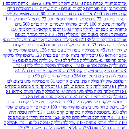
 אבקת בננה 350ג'
שוקולד מריר 70% lubeca אריזת חיסכון 1
עם סוכריות קופצות ענבים / תות שקית 12 גרם
טבלת היידי
90ג'
סאוור מדנס סוכריות חמוצות 60 גרם mystery
שלישיית
7 גרם
שלישיית וופל דובאי חלב 72 גרם
מילוי תות שדה 1
ק 100 ג'
קרם שוקולד לשמרים וקראנצ'ים 500 גרם
רסו למילוי מקרון 500 גרם
פניני קראנץ מיקס מיני 150
תק בטעם מלון מתקלף גדול 135ג'
טרנד ממתק בטעם
גדול 135ג'
פוקי מקלות דאבל שוקולד 47 גרם
שוק' בר פוקי
 33 גרם
פוקי מקלות לבן עוגיות 40 גרם
פוקי מקלות
רם
מילקה ביצה חלב עם כפית 136 גרם
שוקולד מילקה
 גרם
מילקה ביצה אוראו עם כפית 128 גרם
שוקולד מילקה
גרם
מילקה בבלי חלב 90ג'-K
מילקה ארנב לוטוס 95
ה אוראו 100ג' - K
שוקולד מילקה טבלה לבן 90 גר' -
ה סנסיישן קקאו 156ג' - K
מילקה מיני ביצים חלב 81
ים ביסקוויט 264 גרם
מילקה חום לבן 90 גרם
ולד מילקה מיני ביצים קריספי 81 גרם
מילקה מיני ביצים לבן
מילקה מיני ביצים ש.לבן 81 גרם
מילקה מיני ביצים ביסקוויט
 ביצה מילוי מיני ביצים 97 גרם
מילקה מיני ביצים אוראו 81
י ביצים דאיים 81 גרם
מילקה קרם אגוזים 85 גרם
קה ביצי שוקולד לבן 90 גרם
מילקה ביצה מילוי קרם רביעייה
דור מיני ביצים שוקולד מריר 100 גרם
קוטדור ביצים שוקולד
טבלת מילקה ביסקוויט קרם 100ג' - K
מילקה טבלה תות
נדר חלב במילוי קרם קקאו 46.8 גרם
בונ' היידי מאונטן פטל
סי אגוזים 100ג'
שוקולד מילקה טבלה ג'לי 250 גר'-K
מילקה
פאוס 260ג' - K
ליאון שוקולד לבן חמישייה 5*30ג'