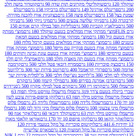
שוקוליטלי מקרונים תות שדה 90 גרם
קוטדור בושה חלב
גלס אורגינל 149 גרם
פרינגלס ברביקיו 158 גרם
פרינגלס
פרינגלס פיצה 158 גרם
בצקניות אורז להכנה מהירה-
ניוקי שלושה צבעים 500 גרם
מיני ניוקי 500 גרם
ניוקי
ג'יו קונכיות 500 גרם
גליליות וופל במילוי קרם אגוזים 150
וצ'י ממתקי אורז ממולאים בטעם שוקולד 180 גרם
מוצ'י ממתק
180 גרם
מוצ'י ממתקי אורז ממולאים בטעם חמאת
מוצ'י ממתקי אורז ממולאים בטעם קרמל מלוח 180
תק אורז בטעם פנקייק עם מייפל 180 גרם
מוצ'י ממתק אורז
18 גרם
מוצ'י ממתק אורז בטעם עוגת גבינה ותותים 180
תק אורז בטעם תה מאצ'ה וחלב 180 גרם
אמיצ'לי קרם חלב
סוכריות 100 גרם
ממרח דובאי פטל חלבי 500 גרם
קרמבה
פרורי קראמבל 400 גרם
רוטב פירות יער 300 מ"ל
רוטב
 300 מ"ל
רוטב נוצ'יטלו חלבי 300 מ"ל
מלית פירות יער
דבן אמרנה בסירופ 300 גרם
מילוי קינמון 500 גרם
קרם
קרמו ריו 500 גרם
קרם פטל למילוי מקרון 500 ג'
סניידרס
טעם צ'דר 319 גרם
מלו מרשמלו טוויסט מילוי תפוח 63
לו טוויסט מילוי תפוז 63 גרם
לקקן פיןפופ-פירות צובע לשון
מרשמלו גלידה 100 גרם
מרשמלו גלידה 25 גרם
מלו פלוס
עוני 100 גרם
מלו פלוס מרשמלו מיני ורוד לבן 100 גרם
מלו
 מילוי תות 63 גרם
שוקולד דובאי 60 גרם
לואקר אגוז 90
ו 90 גרם
לקקן פיןפופ 10 יח' 170 גרם
אוראו קלאסי מארז
לוקיטוס סוכריות על מקל בטעמי פירות 120
סוכריות על מקל חמוצות 120 גרם
מארס שלישייה
פירות יער 38 גרם
סוכריה על מקל בטעמים 22 גרם
NIK L