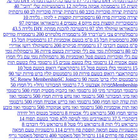
 17 גרם
ערכה להכנת ממתק DIY גומי על
ממתק אבקה מדליקה 12 גרם
הנשיקות שלי "דובי" 40
 סוכריות כוכב 60 גרם
תיק יצירה סוכריות לב 60 גרם
תיק
פרח 60 גרם
סוכריות קופצות + לקקן - גלידה 10
פצות בום מיקס 4 טעמים 4 גרם
אוראו אפרסק 97
ולד חלב 97 גרם
ערכה להכנת ממתק DIY גלידה 43.5
בי ג'ינג'רברד 59 גרם
ממרח מלטיזרס 200 גרם
ממרח טוויקס
בל 15 ס"מ בטעם אוכמניות 17 גרם
מסטיק חבל 15
בן 17 גרם
ממרח סניקרס 200 גרם
שוקולד רושן אורירי
מקלות גומי עם ג'לי וסוכריות בטעם פירות 36 גרם
מקלות גומי
ריות בטעם פטל ואוכמניות 36 גרם
מקלות גומי עם ג'לי חמוץ
רם
גומי בולז בטעם ענבים 15 גרם
גומי בולז בטעם תות
בולז בטעם פטל 15 גרם
קראנצ'י רואופ בטעם פטל 10
רואופ בטעם פירות 10 גרם
מנטוס קלין ברט פירות יער 90
ין ברט' מנטה 90 גרם
SC Join
SC Renew Membership
M
ממתק אצבעוני 7.5 גרם
גומי המבורגר גדול+ ג'ל חמוץ 50
גר מיני 10 גרם
גומי ואוו בקבוק מסטיק חמוץ 500 גרם
גומי
גר 500 גרם
גומי ואוו נחש פירות חמוץ 500 גרם
גומי ואוו
מוץ 500 גרם
גומי ואוו כריש אבטיח חמוץ 500 גרם
גומי
ות 500 גרם
גומי ואוו נחש אנקונדה 500 גרם
גומי ואוו כובע
רם
ראש ג'לי אבטיח 8 גרם
סוכ' מנטוס רול יחידה
אורביט גומי לעיסה ללא סוכר בטעם תפוח 14
תות 8 גרם
ראש ג'לי פטל 8 גרם
ראש ג'לי דובדבן 8
עם חמאה קופסת פח ורדים 114 גרם
עוגיות טעם חמאה
 114 גרם
רול וופל מאסטר 400 גרם
וופל מאסטר גריף