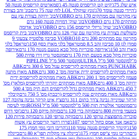
קיט קט קריסמיס סנטה 45 ג'
סמארטיס קריסמיס סנטה 50
עומד 70ג'
גונץ שוקולד LOL לוח שנה 75 גרם
בונ' זהב בצורת
תקים 170 גרם VOBRO
בונ' ירוקה בצורת עץ עם
בונ' שוק' דמויות סנטה 160 גרם
נ' שוק' גריזלי קריסמס 156 גרם VOBRO
בונ' אדומה
עץ מקרטון עם שרי 126 גרם VOBRO
בונ' בית קריסמס
 200 גרם VOBRO
10 סביבון פלסטיק צבעוני 9
טראפל בלגי מארז כסף 150ג'
טראפל בלגי
אירופה סוכריות מקל סבא בטעם מנטה 170 גרם
אירופה
סבא בטעם תות 170 גרם
מונסטר גרין זירו פחית 500
ULT
מונסטר 500 מ"ל PIPELINE
ABK
PU
לקריסמיס ידית אדומה מס' 2 300 גרם
ABK מארז מתנה
מס' 1 200 גרם
ABK מארז ממתקים לקריסמיס ידית
ABK מארז ממתקים יוקרתי לקריסמיס (מלאך) מס'
ABK מארז ממתקים גדול לקריסמיס דגם תיק מס' 4 500
קיבלר
גבינה צ'דר כתום 311 גרם
צ'יז איט קרקר גבינה צהובה 127
ולטרה תות 500 מ"ל
מונסטר 500 מ"ל ROSSI
גומי לעיסה
 גרם
בזוקה ברי 120 גרם
בזוקה מיקס 120 גרם
ג'וסי דרופ
ת טרופי 120 גרם
בזוקה טרופי 120 גרם
בזוקה פירות 120
מס כחול קריספי 107ג'
פררו רושר קריסמיס עץ אשוח
קריסמיס סנטה עומד 110ג'
הריבו דובי גומי חמוץ 175
י צ'יפס חמוץ 175ג'
בייגלה ציו מקלות תפו"א 80 גרם
בייגלה
ים 100 גרם
טרולי גומי ממולא תות 75 גרם
טרולי גומי