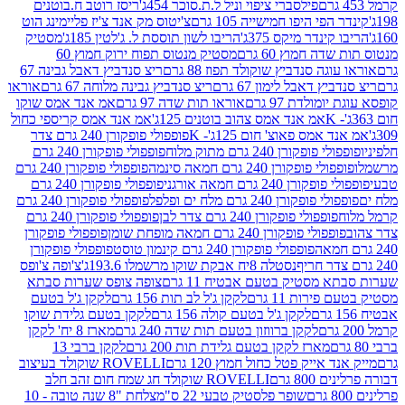
פילסברי ציפוי וניל ל.ת.סוכר 454ג'
ריסז רוטב ח.בוטנים
פי היפו חמישייה 105 גרם
צ'יטוס מק אנד צ'יז פליימינג הוט
ינדר מיקס 375ג'
הריבו לשון תוססת ל. ג'לטין 185ג'
מסטיק
ה חמוץ 60 גרם
מסטיק מנטוס תפוח ירוק חמוץ 60
גה סנדביץ שוקולד תפוז 88 גרם
ריצ סנדביץ דאבל גבינה 67
ץ דאבל לימון 67 גרם
ריצ סנדביץ גבינה מלוחה 67 גרם
אוראו
מולדת 97 גרם
אוראו תות שדה 97 גרם
אמ אנד אמס שוקו
אמ אנד אמס צהוב בוטנים 125ג'
אמ אנד אמס קריספי כחול
אמס פאוצ' חום 125ג'- K
פופפולי פופקורן 240 גרם צדר
פופקורן 240 גרם מתוק מלוח
פופפולי פופקורן 240 גרם
י פופקורן 240 גרם חמאה סינמה
פופפולי פופקורן 240 גרם
רן 240 גרם חמאה אורגני
פופפולי פופקורן 240 גרם
פופקורן 240 גרם מלח ים ופלפל
פופפולי פופקורן 240 גרם
פופפולי פופקורן 240 גרם צדר לבן
פופפולי פופקורן 240 גרם
פולי פופקורן 240 גרם חמאה מופחת שומן
פופפולי פופקורן
פופפולי פופקורן 240 גרם קינמון טוסט
פופפולי פופקורן
נסטלה 8יח אבקת שוקו מרשמלו 193.6ג'
צ'ופה צ'ופס
 מסטיק בטעם אבטיח 11 גרם
צופה צופס שערות סבתא
ירות 11 גרם
לקקן ג'ל לב תות 156 גרם
לקקן ג'ל בטעם
לקקן ג'ל בטעם קולה 156 גרם
לקקן בטעם גלידת שוקו
לקקן ברווזון בטעם תות שדה 240 גרם
מארז 8 יח' לקקן
מארז לקקן בטעם גלידת תות 200 גרם
לקקן ברבי 13
 אייק פטל כחול חמוץ 120 גרם
ROVELLI שוקולד בעיצוב
80 גרם
ROVELLI שוקולד חג שמח חום זהב חלב
שופר פלסטיק טבעי 22 ס"מ
צלחת "8 שנה טובה - 10