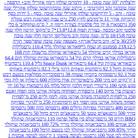
מרכז שולחן רימון אקרילי זהב+ הדפסה -
ר זהב דקורטיבי + כיתוב שנה טובה
קישוטי שולחן אקרילי שנה
יח'
קישוטי שולחן אקרילי שנה טובה -כסף - 5 יח'
דג כסף
 ס"מ
דבש לחיץ 250 גרם עמק חפר
עוגת דבש עוגל'ה
טיק בצורת רימון ק. 7 ס"מ-שקוף
חב' 6 כלי
 -בצורת תפוח 12.8*13.8*7 ס"מ
קופ' קרטון חלון שנה
קפ' קרטון חלון שנה טובה
אגרת+ מעטפה שנה טובה שופר/ספר תורה
מגנט חג שמח 5*9
אוראו שוקולד גליל 110.4 גרם
גלילות
קרם שוקולד 54 גרם
אוראו שוקולה מרשמלו תות 168
ראו במילוי קרם וניל 54 גרם
אוראו עוגיות שוקולד חום 64.4
ת וניל 64.4 גרם
אוראו Space Dunk גליל 110.4 גרם
חטיף
גרם
חטיף טאקיס דרגון צ'ילי 92.3 גרם
חטיף טאקיס
ממתק בקבוקי שעווה 39 גרם
סוכריות ממולאות בטעם דבש
יני 200 גרם
איטריות אורז מקלות 600 גרם
לוק או לוק גומי
טודיי חטיף חלבון קרמל מלוח 65 גרם
מארז של 10 יח'
ס 140 גרם
פחית תפוחחה משקה אורגני מוגז תפוח ואננס
ת לימוננדה משקה אורגני מוגז- לימון וליים 250 מ"ל
פחית
אורגני מוגז תפוזי דם ודומדמניות 250 מ"ל
גרגרי טפיוקה
גרגרי טפיוקה גדולים 400 גרם
מיסו כהה 500 גרם
מיסו
נאצ'וס טבעי 50 גרם
נאצ'וס תירס כחול 50 גרם
נאצ'וס
פרינגלס סין פלפל ופרמזן 110 גרם
ביאנקה שוקולד
ם
ביאנקה שוקולד מריר 72% 100 גרם
ביאנקה שוקולד
ביאנקה שוקולד לבן בטעם קרמל 100 גרם
ביאנקה
100 גרם
גומי לעיסה צבעוני 1 ק"ג
גומי לעיסה אבטיח 1