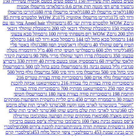
ת עשירייה 150 גרם
פס טעים בטעם אבטיח עשירייה 150
דפי מנטה תות אדום 0.6 גרם
לארבי מרשמלו אבטיח
מרשמלו לב 180ג'
לארבי מרשמלו פרח 180ג'
הריבו מרשמלו
הריבו מרשמלו אקזוטיק 175ג'
WOW Z קלסטרס פירות 85
 85 גרם
שוקולד Angel hair צמר גפן עם
טבלת שוקולד דובאי לבן 200 גרם
טבלת שוקולד דובאי
WOW Z רופ משפחתי פירות 100 גרם
מקל סבא צבעוני
 סבא כחול לבן 144 גרם
מקל סבא ורוד לבן 144 גרם
קלבי
ולד 40 גרם
גולון דיאג'סטיב תפוז 280ג'
גולון באטר פליי
ב 600 גרם
פולרטי חטיפי קרח 400 מ"ל ורוד
ממרח נוטלה
טבלת פררו רושר שוקולד מריר 70% 90 גרם
ביצת קינדר
60 גרם
מסטיק אגוגו בטעם פירות 40 יחידות 330 גרם
ריצ
טעם גבינה 91 גרם
מרשמלו כובע כחול לבן 500 גרם
מרשמלו
50 ג
מרשמלו מיני ורוד פיני 500 ג
מרשמלו גולף כחול 500
לף אדום 500 גרם
סוכריות סודה בצורת טטריס 216
סודה בצורת כלי עבודה 216 גרם
סוויטאנגו אבקה להכנת
סוויטאנגו ממתיק 700 גרם
סוכריות סודה בצורת
סוכריות סודה בצורת פיצה 180 גרם
מרשמלו חטיפי
ממרח תמרים 450 גרם קליית גת
שקית ההפתעות ממתקים
וני
טרנד לארבי מנגו וקשיו 28ג'
טרנד לארבי תות שלם מיובש
ד לארבי תות שלם מיובש שוקו 60ג'
טרנד לארבי תות שלם
6ג'
מארז ממתקים שקית הפתעה טסה
ג'מבו טורטילה
נת נאצ'ו 100 גרם
ג'מבו טורטילה צ'יפס בטעם ברביקיו
ית שימחת תורה בינונית
תערובת להכנת צ'ורוס 500ג'
פילסברי
 453 גרם
פילסברי ציפוי קרמל מלוח 453ג'
פילסברי קרם