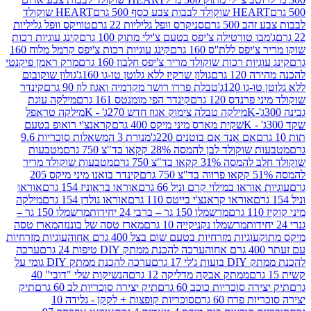
ולד לבבות צבע כסף 500 גרם
HEART שוקולד
50 גרם
סניקרס וופל גליליות 22 גרם
טוויקס וופל גליליות
ו טורטילה צ'יפס בטעם צ'ילי מתוק 100 גרם
קינג עוגיות רכות
ס ללת''ס 160 גרם
קינג עוגיות רכות צ'יפס קרמל מלוח 160
יות רכות שוקולד מריר צ'יפס חלבון 160 גרם
מרק ראמן פיקנטי
 גרם
גולון שרקיז ללא גלוטן טו-גו 160ג'
גולון שוקובום
 120ג'
טבלת פררו רושר מקדמיה ואגוז לוז 90 גרם
קינדר
נדס 120 גרם
קינדר הפי מומנטס 161 גרם
מילקה עוגת
מילקה טבלה צימוק אגוז חדש 270ג' - K
מילקה טראפל
שקית מארס מיני מיקס 400 גרם
קראנצ'י רואופ בטעם
אם אנד אם בוטנים 220ג'
מנורת 3 המשאלות סוכריות 9.6
לד לבן להמסה 28% קקאו בד"צ 750 גרם
מטבעות
 קקאו בד"צ 750 גרם
מטבעות שוקולד מריר
קינדר בואנו מיני מיקס 205
ראו במילוי קרם וניל 66 גרם
אוראו בראוניז 154 גרם
אוראו
אוראו קראנצ'י בייטס 110 גרם
אוראו גולדן 154 גרם
מילקה
מרשמלו 150 גר – ברבי 24 יחידות
מרשמלו 150 גר –
מרשמלו נקניקייה 10 גרם
מארז טסה של בוננזה
מארז טסה
עוגיות מזרחיות בטעם שום בצל 400 גרם אחוה
עוגיות מזרחיות
ערכה להכנת ממתק DIY טיפות 24 גרם
ערכה
 17 גרם
ערכה להכנת ממתק DIY גומי על
ממתק אבקה מדליקה 12 גרם
הנשיקות שלי "דובי" 40
 סוכריות כוכב 60 גרם
תיק יצירה סוכריות לב 60 גרם
תיק
פרח 60 גרם
סוכריות קופצות + לקקן - גלידה 10