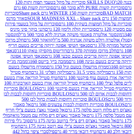
SKILLS DUO סוכריות על מקל בטעמי תפוח ותות 120
P ללא סוכר 60 גרם
סוכריות קשות 60 גרם
BAD
סוכריות קשות WINTER 150 גרם Share pack
סוכריות
סאוור מדנס
קל חמוצות בשקית 100 גרם
סוכריות על מקל בטעמי פירות
סוכריות קולה ולימון 120 גרם
דגני בוקר סיני מיניס
 אולטרה פאנטזי משקה אנרגיה ללא סוכר 500 מ"ל
מונסטר
ה ויולט משקה אנרגיה 500 מ"ל
קוואקר 500 גרם
חלב מרוכז
3 גרם
סנאפי חטיפי אפונה ירוקה פריכים בטעם חריף
 מרוכז וממותק 370 גרם
דוריטוס מקסיקן טאקו 110ג'
סנאפי
ירוקה פריכים בטעם טבעי 108 גרם
סנאפי חטיפי אפונה
בטעם גבינה 108 גרם
ממבה ביץ' בייטס 160ג'
ממבה מג'יק
ממרח מרשמלו בטעם וניל 150 גרם
ממרח מרשמלו בטעם
מילקה נוסיני 31.5 גרם
מילקה וופליני 31 גרם
חטיף סטייל
בטעם עוף פיקנטי 100 גרם
חטיף סטייל קוריאה אורז בטעם
100 גרם
חטיף סטייל קוריאה אורז בטעם קארבונרה 100
יל קוריאה אורז בטעם פיקנטי 100 גרם
BOULOS סוכריות
אדום לבן 500 גרם
BOULOS סוכריות דחוסות לבבות לבן
BOULOS סוכריות דחוסות לבבות כחול לבן 500
 צבעונים 500 גרם
אל סאבור
וח רוטב סלסה 175 גרם
אל סאבור נאצ'ו בטעם צ'ילי חריף
175 גרם
אל סאבור נאצ'וס דיפ מלוח עם מטבל גוואקמולי
סאבור נאצ'וס דיפ צ'ילי ברוטב גבינה 175 גרם
סוכ' ג'לי פירות
סאבור נאצ'וס בטעם צ'ילי עם רוטב גבינה 175 גרם
חטיף
חטיף דובאי מריר 40 גרם
פילסברי ציפוי כחול 442