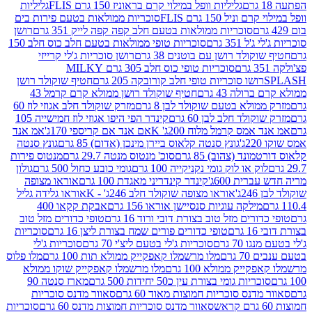
גליליות וופל במילוי קרם בראוניז 150 גרם FLIS
גליליות
יל 150 גרם FLIS
סוכריות ממולאות בטעם פירות בים
סוכריות ממולאות בטעם חלב קפה קפה לייק 351 גרם
רושן
351 גרם
סוכריות טופי ממולאות בטעם חלב כוס חלב 150
ולד רושן עם בוטנים 38 גרם
רושן סוכריות ג'לי קרייזי
סוכריות טופי כוס חלב 305 גרם MILKY
ושו סוכריות טופי חלב קורובקה 205 גרם
חטיף שוקולד רושן
לה 43 גרם
חטיף שוקולד רושן ממולא קרם קרמל 43
ולא בטעם שוקולד לבן 8 גרם
מזרק שוקולד חלב אגוזי לוז 60
לד חלב לבן 60 גרם
קינדר הפי היפו אגוזי לוז חמישייה 105
מס קרמל מלוח 200ג' K
אם אנד אם קריספי 170ג'
אמ אנד
גונץ סנטה קלאוס ביירן מינכן (אדום) 85 גרם
גונץ סנטה
ד (צהוב) 85 גרם
סוכ' מנטוס מנטה 29.7 גרם
מנטוס פירות
ק או לוק גומי נקניקייה 100 גרם
גומי כובע כחול 500 גרם
גולון
ית 600ג'
קינדר קינדריני מאגדת 100 גרם
אוראו מצופה
'
אוראו מצופה שוקולד חלב 246ג' - K
אוראו גלידה גליל
ילקה עוגיות סנסיישן אוראו 156 גרם
אבקת קקאו 400
רים מזל טוב בצורת דובי ורוד 16 גרם
טופי כדורים מזל טוב
ם
טופי כדורים פורים שמח בצורת ליצן 16 גרם
סוכריות
70 גרם
סוכריות ג'לי בטעם ליצ'י 70 גרם
סוכריות ג'לי
גרם
מלו מרשמלו קאפקייק ממולא תות 100 גרם
מלו פלוס
יק ממולא 100 גרם
מלו מרשמלו קאפקייק שוקו ממולא
יות גומי בצורת עין כ50 יחידות 500 גרם
מארז סנטה 90
נס סוכריות חמוצות מאוד 60 גרם
סאוור מדנס סוכריות
סאוור מדנס סוכריות חמוצות מדנס 60 גרם
סוכריות