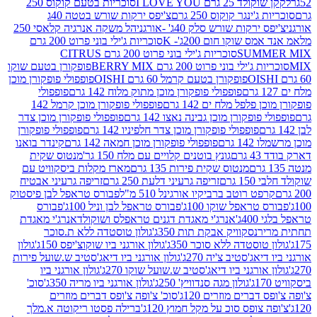
2 גרם I LOVE YOU
סוכריות בטעם קוקוס 250
ינגר קוקוס 250 גרם
צ'יפס ירקות שורש בטטה 40ג
רקות שורש סלק 40ג' -אורגני
הל משקה אנרגיה קלאסי 250
 שוקו חום 200ג'- K
סוכריות ג'ילי בוני פרוט 200 גרם
SUM
סוכריות ג'ילי בוני פרוט 200 גרם CITRUS
ילי בוני פרוט 200 גרם BERRY MIX
פופקורן בטעם שוקו
פופקורן בטעם קרמל 60 גרם OISHI
פופפולי פופקורן מוכן
פופפולי פופקורן מוכן מתוק מלוח 142 גרם
פופפולי
פלפל מלח ים 142 גרם
פופפולי פופקורן מוכן קרמל 142
ופקורן מוכן גבינה נאצו 142 גרם
פופפולי פופקורן מוכן צדר
פופפולי פופקורן מוכן צדר חלפיניו 142 גרם
פופפולי פופקורן
גרם
פופפולי פופקורן מוכן חמאה 142 גרם
קינדר בואנו
ם
גונץ בוטנים קלויים עם מלח 150 גר'
מנטוס שקית
מנטוס שקית פירות 135 גרם
מארז מקלות ביסקוויט עם
גרם
זריפה גרעיני דלעת 250 גרם
זריפה גרעיני אבטיח
ט רוטב ברביקיו אורגינל 510 מ"ל
פבורס טראפל לבן פיסטוק
טראפל שוקו 100ג'
פבורס טראפל לבן וניל 100ג'
פבורס
ג'
אנרג'י מאגדת דגנים טראפלס ושוקולד
אנרג'י מאגדת
ר
נסקוויק אבקת תות 350ג'
גולון טוסטדה ללא ת.סוכר
וסטדה ללא סוכר 350ג'
גולון אורגני ביו שוקוצ'יפס 150ג'
גולון
אג'סטיב צ'יה 270ג'
גולון אורגני ביו דיאג'סטיב ש.שועל פירות
אורגני ביו דיאג'סטיב ש.שועל שוקו 270ג'
גולון אורגני ביו
גולון מגה סנדוויץ' 250ג'
גולון אורגני ביו מריה 350ג'
סוכ'
ברים מוזרים 120ג'
סוכ' צ'ופה צ'ופס דברים מוזרים
צופס סוכ על מקל חמוץ 120ג'
ברילה פסטו ריקוטה א.מלך