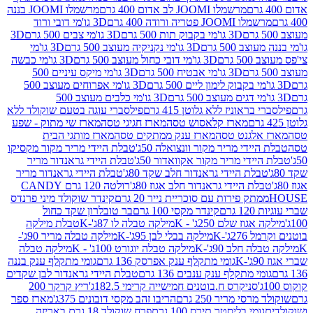
מרשמלו JOOMI לב אדום 400 גרם
מרשמלו JOOMI בננה
JOOM פטריה ורודה 400 גרם
3D גו'מי דובי ורוד
3D גו'מי בקבוק תות 500 גרם
3D גו'מי צבים 500 גרם
3D
 500 גרם
3D גו'מי נקניקיה מעוצב 500 גרם
3D גו'מי
גרם
3D גו'מי דובי כחול מעוצב 500 גרם
3D גו'מי כבשה
3D גו'מי אבטיח 500 גרם
3D גו'מי מיקס עיניים 500
3D גו'מי אפרוחים מעוצב 500
3D גו'מי כלבים מעוצב 500
ראוניז ללא גלוטן 415 גרם
פילסברי עוגה בטעם שוקולד ללא
מארז קלאסוש טסה
מארז חגיגי טסה
מארז שי מתוק - שפע
אלגנט טסה
מארז ענק ממתקים טסה
מארז מותגי הבית
ידי מריר מקור וונצואלה 50ג'
טבלת היידי מריר מקור מקסיקו
ידי מריר מקור אקוואדור 50ג'
טבלת היידי גראנדור מריר
לת היידי גראנדור חלב שקד 80ג'
טבלת היידי גראנדור מריר
ת היידי גראנדור חלב אגוז 80ג'
רולטה 120 גרם CANDY
תק פירות עם סוכריית נייר 20 גרם
קינדר שוקולד מיני פרנדס
רם
קינדר מקסי 100 גרם
בר טובלרון שקד כחול
וז שלם 250ג' - K
מילקה טבלה לו 87ג'-K
טבלת מילקה
2ג'-K
מילקה בבלי לבן 95ג'-K
מילקה טבלה מריר 90ג'-
חלב 90ג'-K
מילקה טבלה יוגורט 100ג' - K
מילקה טבלה
גומי מתקלף ענק אפרסק 136 גרם
גומי מתקלף ענק בננה
י מתקלף ענק ענבים 136 גרם
טבלת היידי גראנדור לבן שקדים
סניקרס ח.בוטנים חמישייה קרימי 182.5ג'
ריץ קרקר 200
סי מריר 250 גרם
הריבו זהב מקסי דובונים 375ג'
מארז ספר
ומי בליסטר תירס 100 גרם
פרח שוקולד 18 גרם באריזה