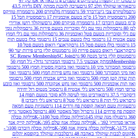
פצות בום מיקס 4 טעמים 4 גרם
אוראו אפרסק 97
ולד חלב 97 גרם
ערכה להכנת ממתק DIY גלידה 43.5
בי ג'ינג'רברד 59 גרם
ממרח מלטיזרס 200 גרם
ממרח טוויקס
בל 15 ס"מ בטעם אוכמניות 17 גרם
מסטיק חבל 15
בן 17 גרם
ממרח סניקרס 200 גרם
שוקולד רושן אורירי
מקלות גומי עם ג'לי וסוכריות בטעם פירות 36 גרם
מקלות גומי
ריות בטעם פטל ואוכמניות 36 גרם
מקלות גומי עם ג'לי חמוץ
רם
גומי בולז בטעם ענבים 15 גרם
גומי בולז בטעם תות
בולז בטעם פטל 15 גרם
קראנצ'י רואופ בטעם פטל 10
רואופ בטעם פירות 10 גרם
מנטוס קלין ברט פירות יער 90
ין ברט' מנטה 90 גרם
SC Join
SC Renew Membership
M
ממתק אצבעוני 7.5 גרם
גומי המבורגר גדול+ ג'ל חמוץ 50
גר מיני 10 גרם
גומי ואוו בקבוק מסטיק חמוץ 500 גרם
גומי
גר 500 גרם
גומי ואוו נחש פירות חמוץ 500 גרם
גומי ואוו
מוץ 500 גרם
גומי ואוו כריש אבטיח חמוץ 500 גרם
גומי
ות 500 גרם
גומי ואוו נחש אנקונדה 500 גרם
גומי ואוו כובע
רם
ראש ג'לי אבטיח 8 גרם
סוכ' מנטוס רול יחידה
אורביט גומי לעיסה ללא סוכר בטעם תפוח 14
תות 8 גרם
ראש ג'לי פטל 8 גרם
ראש ג'לי דובדבן 8
עם חמאה קופסת פח ורדים 114 גרם
עוגיות טעם חמאה
 114 גרם
רול וופל מאסטר 400 גרם
וופל מאסטר גריף
ון מגה שוקו 145ג'
מילקה טבלה פטל 100ג'-K
מילקה טבלה
ג' - K
מילקה טבלה אגוז שלם 95ג'-K
מילקה קייק אנד
מילקה טבלה צימוק אגוז 90ג'-K
מילקה טבלה דובדבן 100ג' -
ת שוקולד באהבה 48 גרם
לבבות שוקולד בקופסא יהלום