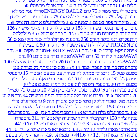
טרולי מרשמלו בננה 150 גרם
טרולי מרשמלו 150
לא 75 גרם ENERGY BALLZ
טרולי גומי ממולא
גרם
טרולי גומי ממולא מנגו 75 גרם
ד"ר פפר וניל מוקצף
 פפר בטעם אוכמניות 355 מ"ל
פרינגלס אדובאדה צילי 158
נגלס דבש חרדל 158 גרם
שוקולד קינדר מקסי שישייה 126
ריסמיס סנטה עומד 55ג'
ד"ר פפר אורגינל 355 מ"ל
קלוגס
 בוקר תירס 250 גרם
גונץ שוקולד לוח שנה מיקי מאוס 50
 את הקרח 50 גרם
צילינדר
50 גרם MORITZ WAWI
סנטה שקית 200 גרם
לנדר 50 גרם WAWI
סנטה בודד עם כובע 80 גרם
 סנטה בודד עם כובע וכיס 200גר'
ריטר חלב עם אמיצ'לי 100
 זהב חנוכה שמח 25X14 סמ
גוסי ממתק ג'ל בצורת עט
ם
גוסי ממתק ג'ל בצורת עט בטעם אבטיח 15 גרם
גוסי
ורת עט בטעם תות 15 גרם
גומי דיפ מקלות עם ג'ל חמוץ
ם
גומי דיפ מקלות עם ג'ל חמוץ בטעם פטל 30
דובאי 200 גרם
גוסי ג'ל בקבוק חמוץ 20 גרם
גוסי ג'ל סמיילי
וצר פלסטיק
קינדר דגנים רביעייה 94 גרם
צעצוע
סוכריות
לקקן סיסי סטיקס פינגווין תות 9 גרם
פרינגלס פילי
רם
פרינגלס הכל בייגל 158 גרם
פרינגלס שמנת בצל צדר
נגלס מלח וינגרייט 158 גרם
פרינגלס ראנץ' 158 גרם
פרינגלס
קיבלר קרקר שמינייה קלאב צ'דר 311 גרם
פררו
אסורטמנט 197.8 גרם
אוראו מארז וניל 12 יח' 441.6
ידה 12 יח' 331.2 גרם
אוראו מארז שוקו 12 יח' 441.6
ת 12 יח' 441.6 גרם
ממתק אבקה חמוץ- מתוק בטעם