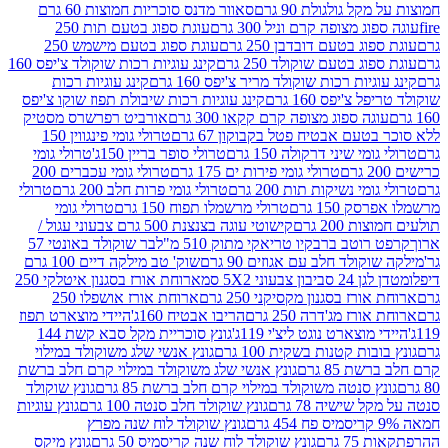
 גולגולת 90 גרם
סאוור מדנס סוכריות חמוצות 60 גרם
 מצופה קרם וניל 300 גרם
עוגת ספוג בטעם תות 250
 בטעם דובדבן 250 גרם
עוגת ספוג בטעם מישמש 250
ג בטעם שוקולד 250 גרם
קינג עוגיות רכות שוקולד צ'יפס 160
יות רכות שוקולד מריר צ'יפס 160 גרם
קינג עוגיות רכות
'יפס 160 גרם
קינג עוגיות רכות שיבולת תפוז שוקו צ'יפס
ה ספוג מצופה קרם קקאו 300 גרם
אורביט רפרשרס מסטיק
עם אבטיח פטל בקבוקון 67 גרם
טרולי גומי פינגווין 150
י שיני דרקולה 150 גרם
טרולי סופר בריין 150ג'
טרולי גומי
טרולי גומי פירות ים 175 גרם
טרולי גומי עכברים 200
י נשיקות תות 200 גרם
טרולי גומי פרות חלב 200 גרם
טרולי
150 גרם
טרולי מרשמלו תפוח 150 גרם
טרולי גומי
200 גרם
קישוטי עוגה בצנצנת 500 גרם צבעוני עגול /
טב ברבקיו טריאקי מתוק 510 מ"ל
בר שוקולד באונטי 57
ולד חלב עם אגוזים 90 גרם
שוק' טב מילקה דיים 100 גרם
יבון צבעוני 5X2 סמ
ארוחת אורז בסגנון איטלקי 250
ז בסגנון מקסיקני 250 גרם
ארוחת אורז אושפלו 250
ז מג'דרה 250 גרם
הריבו אבטיח 160ג'
היידי מוצארט תפוז
וצארט נוגט ליצ'י 119ג'
גונץ סוכריית מקל סבא קשת 144
ת קטנות בשקית 100 גרם
גונץ אנשי שלג משוקולד במילוי
85 גרם
גונץ אנשי שלג משוקולד במילוי קרם חלב ברשת
 סנטה משוקולד במילוי קרם חלב ברשת 85 גרם
גונץ שוקולד
שישיה 78 גרם
גונץ שוקולד חלב סנטה 100 גרם
גונץ עוגיות
גונץ שוקולד לוח שנה מפרץ
גרם
גונץ שוקולד לוח שנה קריסמיס 50 גרם
גונץ מיקס