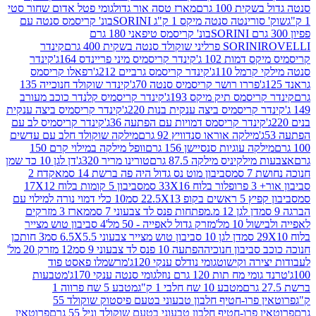
ת 100 גרם
מארז טסה אור גדול
גומי פטל אדום שחור סטי
רינטה סנטה מיקס 1 ק"ג SORINI
בונ' קריסמס סנטה עם
בונ' קריסמס טיפאני 180 גרם
גרם
SORINI
קינדר
דמות 102 ג'
קינדר קריסמיס מיני פריינדס 164ג'
קינדר
מל 110ג'
קינדר קריסמס גרביים 212ג'
רפאלו קריסמס
פררו רושר קריסמיס סנטה 70ג'
קינדר שוקולד חנוכייה 135
יסמס תיק מיקס 193ג'
קינדר קריסמיס קלנדר כוכב מעורב
 קריסמיס ביצה ענקית בנות 220ג'
קינדר קריסמיס ביצה ענקית
ינדר קריסמס דמויות עם הפתעה 36ג'
קינדר קריסמיס לב עם
מילקה אוראו סנדוויץ 92 גרם
מילקה שוקולד חלב עם עדשים
קה עוגיות סנסיישן 156 גרם
וופל מילקה במילוי קרם 150
לקיניס מילקה 87.5 גרם
טורינו מריר 320ג'
דן לגן 10 כד שמן
 סמ
סביבון מוט נס גדול היה פה ברשת 14 סמ
אקדח 2
33 סמ
סביבון 5 קומות בלוח 17X12
ופ 22.5X13 סמ
10 כלי דמוי נורה למילוי עם
דן לגן 12 מ.מפתחות פנס לד צבעוני 7 סמ
מארז 3 מזרקים
10 מל'
מזרק גדול לאפייה - 50 מל'
4 סביבון טוש מצייר
דן לגן 10 סביבון טוש מצייר צבעוני 6.5X5.5 סמ
3 חותכן
סביבון חנוכיה
הפתעה 10 פנס לד צבעוני 9 סמ
12 מזרק 20 מל'
ירה וקישוט
גומי נודלס ענקי 120ג'
מרשמלו פאסט פוד
 מח תות 120 גרם נוזל
גומי סנטה ענקי 170ג'
מטבעות
מטבע 10 שח חלבי 1 ק"ג
מטבע 5 שח פרווה 1
פרוטאין פרו-חטיף חלבון טבעוני בטעם פיסטוק שוקולד 55
פרו-חטיף חלבון טבעוני בטעם שוקולד וניל 55 גרם
פרוטאין