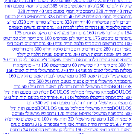
נוטלה 200 גרם
גולון טווינס ללא ת.סוכר 147ג'
גולון סנדוויץ'
250ג'
גולון דיאג'סטיב מוזלי 365ג'
מסטיק חמוץ בטעם תות
מסטיק חמוץ בטעם מנגו 40 יחידות 328
 בטעמים שונים 40 יחידות 328 גרם
מסטיק חמוץ בטעם
רה 40 יחידות 328 גרם
בד"צ טורינו חלב 320ג'
בד"צ
100ג'
הריבו בלוני לבבות 140 גרם
הריבו נחשים תאומים
שקית 160 גרם דובי צבעוני
הריבו מיקס אדומים 175
ים 175 גרם
ריטר לבן סמרטיס 100 גרם
ריטר חלב סמרטיס
יטוס רוטב דיפ סלסה חריף עדין 300 גרם
דוריטוס רוטב דיפ
ם
דוריטוס רוטב דיפ סלסה חריף 300 גרם
דוריטוס
ת חמוצה ושום 280 גרם
קווסט עוגיית חלבון שוקולד
 עוגיית חלבון חמאת בוטנים שוקולד צ'יפס
מארז לקקן ברבי 30
קינדר ג'וי שלישייה 60 גרם
מרשמלו 150 גר – סוניק
מארז
מס צבעוני 18 יח' 270 גרם
מרשמלו פרחים יאמס 160
בבות יאמס 160 גרם
מרשמלו לבבות יאמס כחול לבן 160
ממתק מרשמלו פרחים צבעוני בטעם תות וניל 500 גרם
ממתק מרשמלו לבבות ורוד לבן בטעם תות וניל 500 גרם
ממתק מרשמלו מסולסל BOULOSתכלת לבן בטעם תות וניל
ממתק מרשמלו מסולסל BOULOSורוד לבן בטעם תות וניל 500
ממתק מרשמלו כריות ורוד,לבן בטעם תות וניל 500 גרם
ממתק מרשמלו מסולסל צבעוני BOULOSבטעם תות וניל
ין מרשמלו טוויסט אבטיח 120 גרם
פופין מרשמלו טוויסט
פופין מרשמלו 3D תות שדה 100 גרם
קטשופ סרירצ'ה
סוכריות סודה בצורת אבן נייר ומספרים 216 גרם
פס טעים
טי עשירייה 150 גרם
לקקן שרביט הקסמים 24 גרם
פס