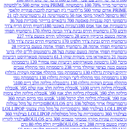
 100 גרם
משקה PRIME צהוב אדום 500 מ"ל
משקה
הנגרי ג'ק תערובת להכנת פנקייק קלאסי
ל לואקר מקסי אגוז 50 גרם
טורטינה 21 גרם
טורטינה לבן 21
 עגבניות פאסטה 700 גרם
אייס ברייקר סוכריות פטל 36
מ אנד אמס 180ג'
עוגיות באונטי 180ג'
חטיף תירס חריף צ'דר
חטיף תירס גבינת צ'דר וגבינה כחולה 170 גרם
חטיף תפוחי
ביקיו ודבש 28 גרם
מקלוני תירס בטעם צ'דר 227
 גבינת צ'דר חלפינו 170 גרם
חטיף תירס גבינת צ'דר 170
חי אדמה 28 גרם
חטיף תפוחי אדמה בטעם ברביקיו 28
וחי אדמה בטעם שמנת בצל 28 גרם
מנטוס לל"ס קלין ברט'
אוראו מיני בשקית שוקו 61.3 גרם
טונה סטארקיסט רביעיות
טונה סטארקיסט רביעיות שמן צמחי* 120 גרם
ממתק
יפוי שוקולד מריר 238 גרם
ממתק גומי מתקלף ענבים
דולה) 130 גרם
ממתק גומי מתקלף אפרסק (שקית גדולה)
ק גומי מתקלף ליצ'י (שקית גדולה) 130 גרם
ממתק גומי
(שקית גדולה) 130 גרם
טבלת מילקה חלב דיים 100ג'
דיזרט 100ג' K
טבלת מילקה חלב אגוז שלם 95ג' K
טבלת
K
טבלת מילקה חלב אגוז 90ג' K
טבלת מילקה חלב צימוק
טבלת מילקה חלב קרמל 100ג' K
מגש גומי מיקס תנתה 360
 מסולסל 336 גרם BOULOS
סוכריות על מקל עגולות
 גרם
סוכריות על מקל בורג צבעוני LOLLIPOP
סוכריות על מקל מסולסלות LOLLIPOP בצילנדר 360
ות מקרון במבחר טעמים 300 גרם BOULOS
צילנדר לקריץ
28 גרם BOULOS
בייק רולס מלח 80 גרם