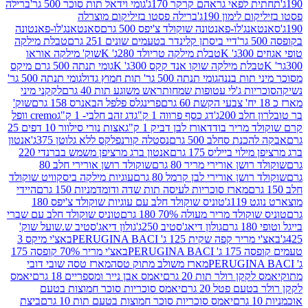
לפאי גראהם קרקר 170ג'
גומי וידאל תות סוכר 500 גר'
ברילה
לימון 190ג'
ברילה פסטו בזיליקום מוצרלה
ג'לו-פאנטונה שוקולד צ'יפס 500 גרם
סאנטאנג'לו-פאנטונה
דיי ביסתן קלינדר בטעמים שונים 251 גרם
טבלת מילקה
K
טבלת מילקה טריולד 280ג' K
שוק' מילקה אוראו
לת מילקה שוקו אנד קקס 300ג' K
גומי תנתה 500 גרם מיקס
 תות בננה
גומי תנתה 500 גר' תות חמוץ גדול
גומי תנתה 500 גר'
יות ג'לי עטופות שמחות
ראש משוגע תות 40 גרם
לקקני מיני
פרינגלס פלפל הבאנרס 158 גרם
שוק'
 200ג'
דג כסף פרווה 1 ק"ג
דג זהב חלבי- 1 ק"ג
cremo וופל
 מריר בודד
אורז לבן דביק 1 ק"ג
אצות נורי סילוור 10 דפים 25
נת סחלב 500 גרם
נסטלה קורנפלקס ללא גלוטן 375ג'
אנטון
וי בייליס 175 גרם
אנטון ברג מרציפן משמש בברנדי 220
שן אורירי מריר 80 גרם
שוקולד רושן אורירי חלב 80
ושן אורירי לבן קרמל 80 גרם
עוגיות מילקה ביסקוויט שוקולד
מארז סוכריות לעיסה תות שדה ודומדמניות 150 גרם
היידי
1ג'
טוניס שוקולד חלב עם עוגיות שוקולד צ'יפס 180
לד מריר מעולה 70% 180 גרם
טוניס שוקולד חלב עם שברי
גולון דיאג'סטיב 250ג'
גולון דיאג'סטיב ש.שועל שוק'
 קפה שקית 125 ג' PERUGINA BACI
באצ'י מיקס 3
PERUGINA
באצ'י מריר 70% קופסה 175
מארז משולב מתוק טסה
מארז טסה שובי דובי
קן רולר תות 20 גרם
יאמס אבן נייר ומספריים 18 גרם
יאמס
עם פטל 20 גרם
יאמס סוכריות סוכר חמוצות בטעם
יאמס סוכריות סוכר חמוצות בטעם תות 10 גרם
ביצת