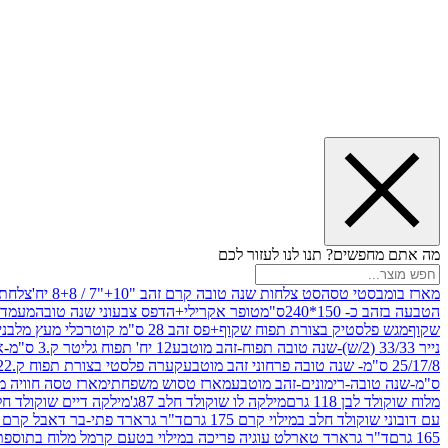
מה אתם מחפשים? תנו לנו לעזור לכם
מארז בומבסטי טסה
סט צלחות שנה טובה קרם זהב "10+"7 / 8+8 יח'
צלחת נייר 10" 
הטבעה בזהב כ- 150*240ס"מ
טופר אקרילי+הדפס צבעוני שנה טובה
מעמד עץ
שקוף
מגש פלסטיק בצורת תפוח שקוף+פס זהב 28 ס"מ קוטר
כלי מעץ מלבני 20*20 *6 +גב בצורת תפוח ג.20 ס"מ-שנה ט
נייר 33/33 (2/ש)-שנה טובה תפוח-זהב מוטבע
12 יח' תפוח גליטר ק.3 ס"מ-אדום
25/17/8 ס"מ- שנה טובה פרחוני זהב מוטבע
קערה פלסטי בצורת תפוח ק.22 ג.7 ס"מ
ס"מ-שנה טובה-רימונים-זהב מוטבע
מארז טסוש משפחתי
מארז טסה חוויה מ
מלוח שוקולד לבן 118 גרם
מילקה לו שוקולד חלב 87ג'
מילקה דיים שוקולד חלב קרמ
עם דובוני שוקולד חלב במילוי קרם 175 גרם
ד"ר גרארד פתי-בר דאבל קרם בסק
165 גרם
ד"ר גרארד טארלט עוגיה פריכה במילוי בטעם קרמל מלוח בתוספת פתיתי 