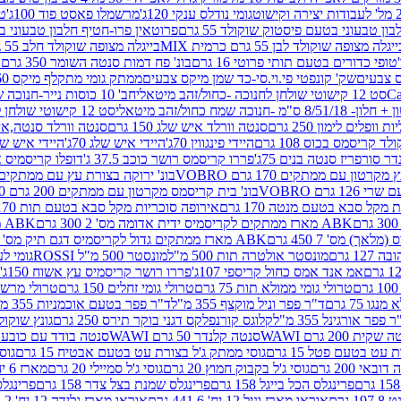
גומי נודלס ענקי 120ג'
מרשמלו פאסט פוד 100ג'
טר
ן טבעוני בטעם פיסטוק שוקולד 55 גרם
פרוטאין פרו-חטיף חלבון טבעוני בטעם 
יגלה מצופה שוקולד לבן 55 גרם כרמית MIX
בייגלה מצופה שוקולד חלב 55 גרם כרמית MIX
טופי כדורים בטעם תותי פרוטי 16 גרם
בונ' פח דמות סנטה השומר 350 גרם SORINI
קס צבעים
שק' קונפטי פי.וי.סי-כד שמן מיקס צבעים
ממתק גומי מתקלף מיקס 60 גרם
סט 12 קישוטי שולחן לחנוכה -כחול/זהב מיטאלי
חב' 10 כוסות נייר-חנוכה שמח כחול/זהב מיטאלי
ס"מ -חנוכה שמח כחול/זהב מיטאלי
סט 12 קישוטי שולחן לחנוכה -צבעוני
ות וופלים לימון 250 גרם
סנטה וורלד איש שלג 150 גרם
סנטה וורלד סנטה,איש ש
קריסמס בכוס 108 גרם
היידי פינגווין 70ג'
היידי איש שלג 70ג'
היידי איש שלג 50
דר סורפריז סנטה בנים 75ג'
פררו קריסמס רושר כוכב 37.5 ג'
דופלו קריסמיס איש
רטון עם ממתקים 170 גרם VOBRO
בונ' ירוקה בצורת עץ עם ממתקים 170 גרם OBRO
רם VOBRO
בונ' בית קריסמס מקרטון עם ממתקים 200 גרם VOBRO
10 סביבון פ
מקל סבא בטעם מנטה 170 גרם
אירופה סוכריות מקל סבא בטעם תות 170 גרם
ABK מארז ממתקים לקריסמיס ידית אדומה מס' 2 300 גרם
ABK מארז מתנה פעמון לקריסמיס מס' 1 200 גרם
ABK מארז ממתקים גדול לקריסמיס דגם תיק מס' 4 500 גרם
1 גרם
מונסטר אולטרה תות 500 מ"ל
מונסטר 500 מ"ל ROSSI
גומי לעי
אמ אנד אמס כחול קריספי 107ג'
פררו רושר קריסמיס עץ אשוח 150ג'
טרולי גומי ממולא תות 75 גרם
טרולי גומי זחלים 150 גרם
טרולי מרשמלו ב
ו 75 גרם
ד"ר פפר וניל מוקצף 355 מ"ל
ד"ר פפר בטעם אוכמניות 355 מ"ל
 פפר אורגינל 355 מ"ל
קלוגס קורנפלקס דגני בוקר תירס 250 גרם
גונץ שוקולד 
שקית 200 גרם WAWI
סנטה קלנדר 50 גרם WAWI
סנטה בודד עם כובע 80 גרם WAWI
עט בטעם פטל 15 גרם
גוסי ממתק ג'ל בצורת עט בטעם אבטיח 15 גרם
גוס
ובאי 200 גרם
גוסי ג'ל בקבוק חמוץ 20 גרם
גוסי ג'ל סמיילי 20 גרם
מארז 6 יח' תיבת אוצר פלסטיק
פרינגלס הכל בייגל 158 גרם
פרינגלס שמנת בצל צדר 158 גרם
פרינגלס מ
גרם
אוראו מארז וניל 12 יח' 441.6 גרם
אוראו מארז גלידה 12 יח' 331.2 גרם