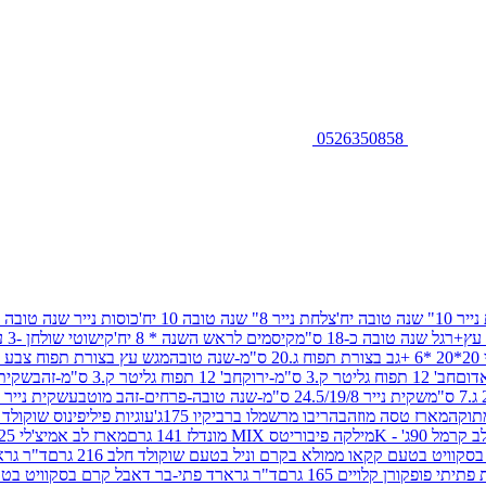
0526350858
שנה טובה יח'
צלחת נייר 8" שנה טובה 10 יח'
כוסות נייר שנה טובה 10 יח'
+רגל שנה טובה כ-18 ס"מ
קיסמים לראש השנה * 8 יח'
קישוטי שולחן -3 עיצובים 12 יח
ובה
מגש עץ בצורת תפוח צבע זהב 29/26
חב' 12 תפוח גליטר ק.3 ס"מ-ירוק
חב' 12 תפוח גליטר ק.3 ס"מ-זהב
שקית נייר 38.5/31.5/11 ס"מ
שקית נייר 24.5/19/8 ס"מ-שנה טובה-פרחים-זהב מוטבע
שקית נייר 30/23/10 ס"מ-שנה טובה-פרחים-זהב מוטבע
תוקה
מארז טסה מוזהב
הריבו מרשמלו ברביקיו 175ג'
עוגיות פיליפינוס שוקולד חלב 0
ל 90ג' - K
מילקה פיבוריטס MIX מונדלז 141 גרם
מארז לב אמיצ'לי 125 גרם
וויט בטעם קקאו ממולא בקרם וניל בטעם שוקולד חלב 216 גרם
ד"ר גרא
פופקורן קלויים 165 גרם
ד"ר גרארד פתי-בר דאבל קרם בסקוויט בטעם שו