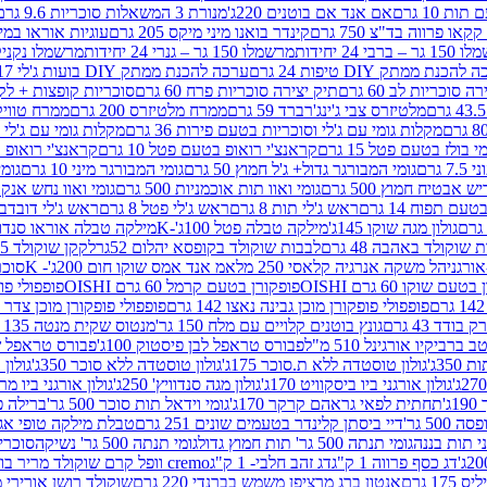
ת 10 גרם
אם אנד אם בוטנים 220ג'
מנורת 3 המשאלות סוכריות 9.6 גרם
קינדר בואנו מיני מיקס 205 גרם
עוגיות אוראו במילוי 
– ברבי 24 יחידות
מרשמלו 150 גר – גנרי 24 יחידות
מרשמלו נקניקייה 0
להכנת ממתק DIY טיפות 24 גרם
ערכה להכנת ממתק DIY בועות ג'לי 17 גרם
 סוכריות לב 60 גרם
תיק יצירה סוכריות פרח 60 גרם
סוכריות קופצות + לקקן - 
מלטיזרס צבי ג'ינג'רברד 59 גרם
ממרח מלטיזרס 200 גרם
ממרח טוויקס 200
מקלות גומי עם ג'לי וסוכריות בטעם פירות 36 גרם
מקלות גומי עם ג'לי וס
י בולז בטעם פטל 15 גרם
קראנצ'י רואופ בטעם פטל 10 גרם
קראנצ'י רואופ בטע
גרם
גומי המבורגר גדול+ ג'ל חמוץ 50 גרם
גומי המבורגר מיני 10 גרם
גומי
ש אבטיח חמוץ 500 גרם
גומי ואוו תות אוכמניות 500 גרם
גומי ואוו נחש אנקונדה 0
 תפוח 14 גרם
ראש ג'לי תות 8 גרם
ראש ג'לי פטל 8 גרם
ראש ג'לי דובדבן 8 גר
גולון מגה שוקו 145ג'
מילקה טבלה פטל 100ג'-K
מילקה טבלה אוראו סנדוויץ' 92ג
שוקולד באהבה 48 גרם
לבבות שוקולד בקופסא יהלום 52גר
לקקן שוקולד 25 גרם I LOVE YOU
הל משקה אנרגיה קלאסי 250 מל
אמ אנד אמס שוקו חום 200ג'- K
סוכריות 
עם שוקו 60 גרם OISHI
פופקורן בטעם קרמל 60 גרם OISHI
פופפולי פופקו
פופפולי פופקורן מוכן גבינה נאצו 142 גרם
פופפולי פופקורן מוכן צדר לבן 142
ודד 43 גרם
גונץ בוטנים קלויים עם מלח 150 גר'
מנטוס שקית מנטה 135 גרם
רביקיו אורגינל 510 מ"ל
פבורס טראפל לבן פיסטוק 100ג'
פבורס טראפל שוקו 
35ג'
גולון טוסטדה ללא ת.סוכר 175ג'
גולון טוסטדה ללא סוכר 350ג'
גולון א
גולון אורגני ביו ביסקוויט 170ג'
גולון מגה סנדוויץ' 250ג'
גולון אורגני ביו מריה 50
'
תחתית לפאי גראהם קרקר 170ג'
גומי וידאל תות סוכר 500 גר'
ברילה פסט
50 גר'
דיי ביסתן קלינדר בטעמים שונים 251 גרם
טבלת מילקה טופי אגוזים 00
גומי תנתה 500 גר' תות חמוץ גדול
גומי תנתה 500 גר' נשיקה
סוכרי
דג כסף פרווה 1 ק"ג
דג זהב חלבי- 1 ק"ג
cremo וופל קרם שוקולד מריר בודד
1 גרם
אנטון ברג מרציפן משמש בברנדי 220 גרם
שוקולד רושן אורירי מריר 