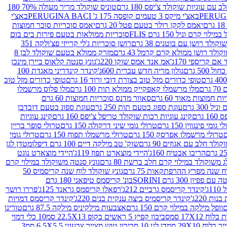
עם עוגיות שוקולד צ'יפס 180 גרם
טוניס שוקולד מריר מעולה 70% 180
באצ'י מיקס 3 טעמים קופסה 175 ג' PERUGINA BACI
באצ'י
יאמס לקקן רולר בטעם פטל 20 גרם
יאמס סוכריות סוכר חמוצות
לוי קרם וניל 150 גרם FLIS
סוכריות ממולאות בטעם פירות בים בום
קולד רושן עם בוטנים 38 גרם
רושן סוכריות ג'לי קרייזי פצ'ולקה 351
ולד רושן ממולא קרם קרמל 43 גרם
מזרק ממולא בטעם שוקולד לבן 8
ם קריספי 170ג'
אמ אנד אמס שוקו 220ג'
גונץ סנטה קלאוס ביירן מינכן
 500 גרם
גולון מריה חדש עברית 600ג'
קינדר קינדריני מאגדת 100
טופי כדורים מזל טוב בצורת דובי ורוד 16 גרם
טופי כדורים מזל טוב
רם
מלו מרשמלו קאפקייק ממולא תות 100 גרם
מלו פלוס מרשמלו
 חמוצות מאוד 60 גרם
סאוור מדנס סוכריות חמוצות 60 גרם
300 גרם
עוגת ספוג בטעם תות 250 גרם
עוגת ספוג בטעם דובדבן
גרם
קינג עוגיות רכות שוקולד טריפל צ'יפס 160 גרם
קינג עוגיות
 גומי פינגווין 150 גרם
טרולי גומי שיני דרקולה 150 גרם
טרולי סופר בריין
טרולי מרשמלו אפרסק 150 גרם
טרולי מרשמלו תפוח 150 גרם
טרולי גומי
לד חלב עם אגוזים 90 גרם
שוק' טב מילקה דיים 100 גרם דיפלומט
דן לגן
הריבו אבטיח 160ג'
היידי מוצארט תפוז 119ג'
היידי מוצארט נוגט
 משוקולד במילוי קרם חלב ברשת 80 גרם
גונץ סנטה משוקולד במילוי קרם
ח שנה מפרץ ההרפתקאות 75 גרם
גונץ שוקולד לוח שנה קריסמיס 50
יון 300 גרם SORINI
בונ' קריסמס טיפאני 180 גרם
ג'
קינדר קריסמס גרביים 212ג'
רפאלו קריסמס גראנד 125ג'
פררו רושר
ת 220ג'
קינדר קריסמיס ביצה ענקית בנים 220ג'
קינדר קריסמס דמויות
וופל מילקה במילוי קרם 150 גרם
אצבעות מילקיניס מילקה 87.5 גרם
טורינו
סביבון קפיץ 5 ראשים בקופ 22.5X13 סמ
10 כלי דמוי
דן לגן 10 סביבון טוש מצייר צבעוני 6.5X5.5 סמ
3