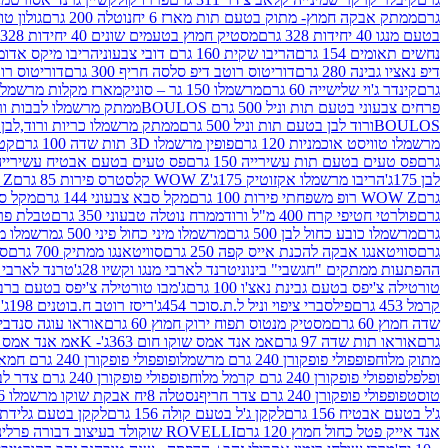
גרם
ממתק אבקה חמוץ- מתוק בטעם תות מארז 6 יח
נוטלה 200 גרם
גולון טוו
בטעם מנגו 40 יחידות 328 גרם
מסטיק חמוץ בטעמים שונים 40 יחידות 328 גרם
נחשים תאומים 154 גרם
הריבו שקית 160 גרם דובי צבעוני
הריבו מיקס אדומים 175
דיפ נאציו גבינה 280 גרם
דוריטוס רוטב דיפ סלסה חריף 300 גרם
דוריטוס רוטב
גרם
קינדר ג'וי שלישייה 60 גרם
מרשמלו 150 גר – סוניק
מארז מקלות מרשמלו יאמס צבע
פרחים צבעוני בטעם תות וניל 500 גרם BOULOS
ממתק מרשמלו לבבות ורוד לבן ב
BOULOSורוד לבן בטעם תות וניל 500 גרם
ממתק מרשמלו כריות ורוד,לבן בטעם תות 
מרשמלו טוויסט אוכמניות 120 גרם
פופין מרשמלו 3D תות שדה 100 גרם
קטש
גרם
פס טעים בטעם תות עשירייה 150 גרם
פס טעים בטעם אבטיח עשירייה 150 גר
לבן 175ג'
הריבו מרשמלו אקזוטיק 175ג'
WOW Z קלסטרס פירות 85 גרם
WOW Z ק
גרם
WOW Z רופ משפחתי פירות 100 גרם
מקל סבא צבעוני 144 גרם
מקל סבא 
גרם
פולרטי חטיפי קרח 400 מ"ל ורוד
ממרח נוטלה טבעוני 350 גרם
טבלת פררו ר
גרם
מרשמלו כובע כחול לבן 500 גרם
מרשמלו מיני כחול פיני 500 ג
מרשמלו מיני 
גרם
סוויטאנגו אבקה להכנת אייס קפה 250 גרם
סוויטאנגו ממתיק 700 גרם
סו
ההפתעות ממתקים "חגשבי" בינוני
טרנד לארבי מנגו וקשיו 28ג'
טרנד לארבי תו
טורטילה צ'יפס בטעם גבינת נאצ'ו 100 גרם
ג'מבו טורטילה צ'יפס בטעם ברביקיו 00
קרמל 453 גרם
פילסברי ציפוי וניל ל.ת.סוכר 454ג'
ריסז רוטב ח.בוטנים 198ג'
ק
שדה חמוץ 60 גרם
מסטיק מנטוס תפוח ירוק חמוץ 60 גרם
אוראו עוגה סנדביץ שו
גרם
אוראו תות שדה 97 גרם
אמ אנד אמס שוקו חום 363ג'- K
אמ אנד אמס צהו
מתוק מלוח
פופפולי פופקורן 240 גרם מרשמלו
פופפולי פופקורן 240 גרם חמאה סינמה
ופלפל
פופפולי פופקורן 240 גרם קרמל מלוח
פופפולי פופקורן 240 גרם צדר לבן
טוסט
פופפולי פופקורן 240 גרם צדר חריף
נסטלה 8יח אבקת שוקו מרשמלו 193.6ג'
ג'ל בטעם אבטיח 156 גרם
לקקן ג'ל בטעם קולה 156 גרם
לקקן בטעם גלידת שוקו
אנד אייק פטל כחול חמוץ 120 גרם
ROVELLI שוקולד בעיצוב דבורה פרלינים 800 גרם