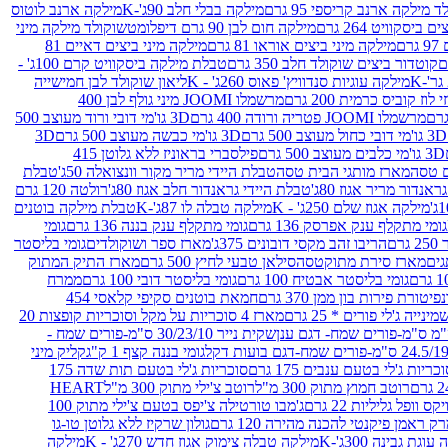
 מילקה ארנב קריספי 95 גרם
מילקה בבלי חלב 90ג'-K
מילקה ארנב לוטוס
ביסקוויט 264 גרם
מילקה חום לבן 90 גרם דיפלומט
שוקולד מילקה מיני
ם
מילקה מיני ביצים אוראו 81 גרם
מילקה מיני ביצים דאיים 81
קוטדור ביצים שוקולד חלב 350 גרם
טבלת מילקה ביסקוויט קרם 100ג' -
מילקה עוגיות סנדוויץ' פאוס 260ג' - K
ליאון שוקולד לבן חמישייה
 קוביס כרמית 200 גרם
מרשמלו JOOMI מיני גולף לבן 400
מרשמלו JOOMI פטריה ורודה 400 גרם
3D גו'מי דובי ורוד מעוצב 500
3D גו'מי דובי כחול מעוצב 500 גרם
3D גו'מי כבשה מעוצב 500 גרם
3D
3D גו'מי כלבים מעוצב 500 גרם
פילסברי בראוניז ללא גלוטן 415
 טסה
מארז מותגי הבית טסה
טבלת היידי מריר מקור וונצואלה 50ג'
טבלת
אנדור מריר אגוז 80ג'
טבלת היידי גראנדור חלב אגוז 80ג'
רולטה 120 גרם
מילקה אגוז שלם 250ג' - K
מילקה טבלה לו 87ג'-K
טבלת מילקה בוטנים
גומי מתקלף ענק אפרסק 136 גרם
גומי מתקלף ענק בננה 136 גרם
גומי
רם
הריבו זהב מקסי דובונים 375ג'
מארז ספר ושוקולדים
גומי בליסטר
גים
מארז סירת מתוקטסה
סילאן טבעי לחיץ 500 גרם
מארז התיק המתוק
גומי בליסטר אבטיח 100 גרם
גומי בליסטר דובי 100 גרם
ממרח
פיטורת פירות בון ממן 370 גרם
חמאת בוטנים סקיפי קלאסי 454
נייה ג'לי פורים * 25 גרם
מארז 4 סוכריות על מקל וסוכריות קופצות 20
שקית נייר 30/23/10 ס"מ-פורים שמח -
גומי בננה קצף 1 ק"ג
קליק מיני
כריות ג'לי בטעם ענבים 175 גרם
סוכריות ג'לי בטעם תות שדה 175
רוטב חמוץ מתוק 300 מ"ל
רוטב צ'ילי מתוק 300 מ"ל
HEART
קס וופל גליליות 22 גרם
ג'מבו טורטילה צ'יפס בטעם צ'ילי מתוק 100
ק ראמן פיקנטי להכנה מהירה 120 גרם
גולון שרקיז ללא גלוטן טו-גו
וגת גבינה 300ג'-K
מילקה טבלה צימוק אגוז חדש 270ג' - K
מילקה