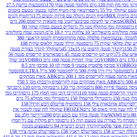
נד גומי מח תות 120 גרם נוזל
גומי סנטה ענקי 170ג'
מטבעות ברשת 27.5
שוקולד וניל 55 גרם
פרוטאין פרו-חטיף חלבון טבעוני בטעם בוטנים
חטיף דגנים גרנולה עם פירות יבשים 175גר'
חטיף דגנים
מארז שי לחנוכה סביבונצ'יק
בונ' פח משאית קריסמס 200 גרם
ממתק גומי מתקלף מנגו 75 גרם
לייס בטעם כמהין שחור 90
חב' 10 צלחות נייר ק.18 ס"מ-חנוכה שמח כחול/זהב
מארז סלסלה טסה מתוקה
ממרח לוטוס קראנצ'י 380
לג ומלאך שקית 75 גרם
סנטה וורלד סנטה קלאוס שקית 108
1ג'
קינדר סנטה קישוט עץ 3x15ג' 45ג'
שוקולד קינדר בצורת סנטה
 שלג 75ג'
קיט קט קריסמיס סנטה 45 ג'
סמארטיס קריסמיס סנטה 50
V
בונ' שוק' דמויות סנטה 160 גרם VOBRO
בונ' שוק'
לסטיק צבעוני 9 סמ
דן לגן 10 סביבון זהב 8.5
מונסטר גרין זירו פחית 500 מ"ל
מונסטר 500 מ"ל ULTRA
מונסטר
ABK מארז ממתקים
ABK מארז ממתקים ענק לקריסמיס (רכבת) מס' 5 750
סה בטעמי פירות 800 גרם
בזוקה ברי 120 גרם
בזוקה מיקס 120 גרם
ג'וסי
קינדר קריסמיס סנטה עומד 110ג'
הריבו דובי גומי חמוץ 175 גרם
הריבו גומי
ננה 150 גרם
טרולי מרשמלו 150 גרם
טרולי גומי ממולא 75 גרם
פרינגלס אדובאדה צילי 158 גרם
חטיף פרינגלס דבש חרדל 158
לוח שנה מיקי מאוס 50 גרם
FROZEN שוקולד לוח שנה לשבור את
שוק' סנטה בודד עם כובע וכיס 200גר'
ריטר חלב עם
י ממתק ג'ל בצורת עט בטעם תות 15 גרם
גומי דיפ מקלות עם ג'ל חמוץ
קינדר דגנים רביעייה 94 גרם
צעצוע מכונת
לח וינגרייט 158 גרם
פרינגלס ראנץ' 158 גרם
פרינגלס גבינה צ'דר 158
אוראו מארז שוקו 12 יח' 441.6 גרם
אוראו מארז תות 12 יח' 441.6