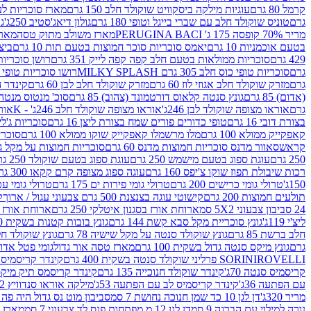
קרמל 80 גרם
עוגיות מילקה ביסקוויט שוקולד חלב 150 גרם
מארז סוכריות לעיס
גרם
טוניס שוקולד חלב עם שברי בייגל וטופי 180 גרם
גולון דיאג'סטיב 250ג'
גו
מריר 70% קופסה 175 ג' PERUGINA BACI
מארז משולב מתוק טסה
מארז
בטעם אוכמניות 10 גרם
יאמס סוכריות סוכר חמוצות בטעם תות 10 גרם
ביצת
429 גרם
סוכריות ממולאות בטעם חלב קפה קפה לייק 351 גרם
רושן סוכריות ג'לי 
גרם
סוכריות טופי כוס חלב 305 גרם MILKY SPLASH
רושו סוכריות טופי חלב 
גרם
מזרק שוקולד חלב אגוזי לוז 60 גרם
מזרק שוקולד חלב לבן 60 גרם
קינדר הפי
(אדום) 85 גרם
גונץ סנטה קלאוס דורטמונד (צהוב) 85 גרם
סוכ' מנטוס מנטה 29.7 גר
גרם
אוראו מצופה שוקולד לבן 246ג'
אוראו מצופה שוקולד חלב 246ג' - K
אוראו
בצורת דובי 16 גרם
טופי כדורים פורים שמח בצורת ליצן 16 גרם
סוכריות ג'לי ב
קאפקייק ממולא 100 גרם
מלו מרשמלו קאפקייק שוקו ממולא 100 גרם
סוכריות ג
קראש
סאוור מדנס סוכריות חמוצות מדנס 60 גרם
סוכריות חמוצות על מקל גולגולת
250 גרם
עוגת ספוג בטעם מישמש 250 גרם
עוגת ספוג בטעם שוקולד 250 גרם
רכות שיבולת תפוז שוקו צ'יפס 160 גרם
עוגה ספוג מצופה קרם קקאו 300 גרם
150ג'
טרולי גומי כרישים 200 גרם
טרולי גומי פירות ים 175 גרם
טרולי גומי עכברים
תולעים חמוצות 200 גרם
קישוטי עוגה בצנצנת 500 גרם צבעוני עגול / ארוך
ק
24 סביבון צבעוני 5X2 סמ
ארוחת אורז בסגנון איטלקי 250 גרם
ארוחת אורז בסגנ
ליצ'י 119ג'
גונץ סוכריית מקל סבא קשת 144 גרם
גונץ בובות קטנות בשקית 100 גרם
חלב ברשת 85 גרם
גונץ שוקולד סנטה על מקל שישיה 78 גרם
גונץ שוקולד חלב ס
גרם
גונץ מיקס סנטה גדול בשקית 100 גרם
מארז טסה אור גדול
גומי פטל אדום 
ROVELLI פרליני שוקולד סנטה בשקית 400 גרם
SORINI
קינדר קריסמיס מיק
קריסמיס סנטה 70ג'
קינדר שוקולד חנוכייה 135 גרם
קינדר קריסמס תיק מיקס 193
עם הפתעה 36ג'
קינדר קריסמיס לב עם הפתעה 53ג'
מילקה אוראו סנדוויץ 92 גרם
מריר 320ג'
דן לגן 10 כד שמן חנוכה נחושת 7 סמ
סביבון מוט נס גדול היה פה ברש
נורה למילוי עם הברגה 9 סמ
דן לגן 12 מ.מפתחות פנס לד צבעוני 7 סמ
מארז 3 מזרקים לאפייה ולבישול 10 מל'