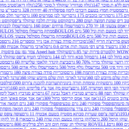
ינס ללא ת.סוכר 147ג'
גולון סנדוויץ' שוקולד ל.סוכר 250ג'
גולון דיאג'סטיב מוזלי 365
מסטיק חמוץ בטעם דובדבן לימון פסיפלורה 40 יחידות 328 גרם
בד"צ טורינו
 גרם
הריבו כוכבים 175 גרם
ריטר לבן סמרטיס 100 גרם
ריטר חלב סמרטיס 
 דיפ שמנת חמוצה ושום 280 גרם
קווסט עוגיית חלבון שוקולד צ'יפס
קווסט ע
וני 18 יח' 270 גרם
מרשמלו פרחים יאמס 160 גרם
מרשמלו לבבות יאמס 
טעם תות וניל 500 גרם BOULOS
ממתק מרשמלו מסולסל BOULOSתכלת לבן בטעם תות וניל 500 גרם
וניל 500 גרם BOULOS
ממתק מרשמלו מסולסל צבעוני BOULOSבטעם תות וניל 500 גרם
ופ סרירצ'ה חריף 567ג'
סוכריות סודה בצורת אבן נייר ומספרים 216 גרם
פס 
ם
עיד פרש דפי מנטה תות אדום 0.6 גרם
לארבי מרשמלו אבטיח 180ג'
לסטרס פירות יער 85 גרם
שוקולד Angel hair צמר גפן עם פיסטוק 150 גרם
כחול לבן 144 גרם
מקל סבא ורוד לבן 144 גרם
קלבי חטיף צ'יפס שוקולד 40 גרם
ושר שוקולד מריר 70% 90 גרם
ביצת קינדר קלאסי שלישייה 60 גרם
מסטיק א
ורוד פיני 500 ג
מרשמלו גולף כחול 500 גרם
מרשמלו גולף אדום 500 גרם
סוכ
כריות סודה בצורת חותמת 198 גרם
סוכריות סודה בצורת פיצה 180 גרם
מרשמ
ת שלם מיובש לבן 60ג'
טרנד לארבי תות שלם מיובש שוקו 60ג'
טרנד לארבי 
1 גרם
שקית שימחת תורה בינונית
תערובת להכנת צ'ורוס 500ג'
פילסברי 
ינדר הפי היפו חמישייה 105 גרם
צ'יטוס מק אנד צ'יז פליימינג הוט 160ג'
הריבו 
קולד תפוז 88 גרם
ריצ סנדביץ דאבל גבינה 67 גרם
ריצ סנדביץ דאבל לימון 67 גר
ב בוטנים 125ג'
אמ אנד אמס קריספי כחול 309ג'
אמ אנד אמס פאוצ' חום 125ג'- K
פופפולי פופקורן 240 גרם טבעי
פופפולי פופקורן 240 גרם חמאה אורגני
פופפולי פופקורן 240 גרם צדר צהוב
פופפולי פופקורן 240 גרם חמאה מופחת שומן
צ'ופה צ'ופס שערות סבתא מסטיק בטעם אבטיח 11 גרם
צופה צופס שער
 קרמל 200 גרם
לקקן ברווזון בטעם תות שדה 240 גרם
מארז 8 יח' לקקן ברבי 80 גרם
ROVELLI שוקולד חג שמח חום זהב חלב פרלינים 800 גרם
שופר 