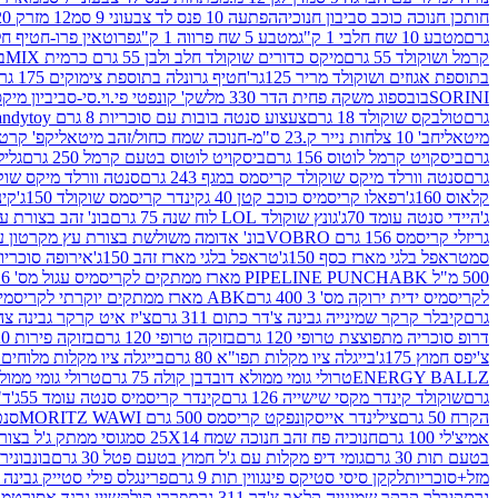
חותכן חנוכה כוכב סביבון חנוכיה
הפתעה 10 פנס לד צבעוני 9 סמ
12 מזרק 20 מל' לעבודות יצירה וקישוט
גרם
מטבע 10 שח חלבי 1 ק"ג
מטבע 5 שח פרווה 1 ק"ג
פרוטאין פרו-חטיף חלבו
קרמל ושוקולד 55 גרם
מיקס כדורים שוקולד חלב ולבן 55 גרם כרמית MIX
בי
בתוספת אגוזים ושוקולד מריר 125גר'
חטיף גרונלה בתוספת צימוקים 175 גר'
SORINI
בובספוג משקה פחית הדר 330 מל
שק' קונפטי פי.וי.סי-סביביון מי
גרם
טולבקס שוקולד 18 גרם
צעצוע סנטה בובות עם סוכריות 8 גרם Candytoy
מיטאלי
חב' 10 צלחות נייר ק.23 ס"מ-חנוכה שמח כחול/זהב מיטאלי
קפ' קרטון + חלון- 8/51/18 
גרם
ביסקויט קרמל לוטוס 156 גרם
ביסקויט לוטוס בטעם קרמל 250 גרם
גלילי
גרם
סנטה וורלד מיקס שוקולד קריסמס במגף 243 גרם
סנטה וורלד מיקס שוקולד 
קלאוס 160ג'
רפאלו קריסמיס כוכב קטן 40 ג
קינדר קריסמס שוקולד 150ג'
קינ
ג'
היידי סנטה עומד 70ג'
גונץ שוקולד LOL לוח שנה 75 גרם
בונ' זהב בצורת עץ מק
גריזלי קריסמס 156 גרם VOBRO
בונ' אדומה משולשת בצורת עץ מקרטון עם שרי 126 ג
סמ
טראפל בלגי מארז כסף 150ג'
טראפל בלגי מארז זהב 150ג'
אירופה סוכריות 
500 מ"ל PIPELINE PUNCH
ABK מארז ממתקים לקריסמיס עגול מס' 6 300 גרם
לקריסמיס ידית ירוקה מס' 3 400 גרם
ABK מארז ממתקים יוקרתי לקריסמיס (מלאך) מס' 7 450 גרם
גרם
קיבלר קרקר שמינייה גבינה צ'דר כתום 311 גרם
צ'יז איט קרקר גבינה צהובה 27
דרופ סוכריה מתפוצצת טרופי 120 גרם
בזוקה טרופי 120 גרם
בזוקה פירות 120 גרם
צ'יפס חמוץ 175ג'
בייגלה ציו מקלות תפו"א 80 גרם
בייגלה ציו מקלות מלוחים 100 גרם
ENERGY BALLZ
טרולי גומי ממולא דובדבן קולה 75 גרם
טרולי גומי ממולא מנג
גרם
שוקולד קינדר מקסי שישייה 126 גרם
קינדר קריסמיס סנטה עומד 55ג'
ד"ר
הקרח 50 גרם
צילינדר אייסקונפקט קריסמס 500 גרם MORITZ WAWI
סנטה 
אמיצ'לי 100 גרם
חנוכיה פח זהב חנוכה שמח 25X14 סמ
גוסי ממתק ג'ל בצורת 
בטעם תות 30 גרם
גומי דיפ מקלות עם ג'ל חמוץ בטעם פטל 30 גרם
בונבונירה ד
מזל+סוכריות
לקקן סיסי סטיקס פינגווין תות 9 גרם
פרינגלס פילי סטייק גבינה 158 גרם
גרם
קיבלר קרקר שמינייה קלאב צ'דר 311 גרם
פררו קולקשיין גרנד אסורטמנט 197.8 