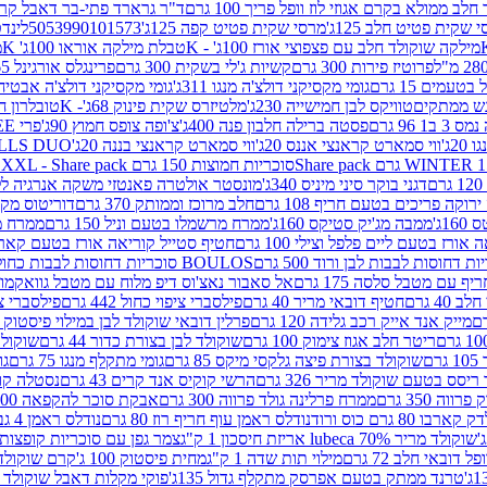
 ממולא בקרם אגוזי לוז וופל פריך 100 גרם
ד"ר גרארד פתי-בר דאבל קרם ב
 שקית פטיט חלב 125ג'
מרסי שקית פטיט קפה 125ג'
5053990101573
לינדט
מילקה שוקולד חלב עם פצפוצי אורז 100ג' - K
טבלת מילקה אוראו 100ג' K
מ
פרוטיז פירות 300 גרם
קשיות ג'לי בשקית 300 גרם
פרינגלס אורגינל 165 גרם
עמים 15 גרם
גומי מקסיקני דולצ'ה מנגו 311ג'
גומי מקסיקני דולצ'ה אבטיח 311ג
ש ממתקים
טוויקס לבן חמישייה 230ג'
מלטיזרס שקית פינוק 68ג'- K
טובלרון חלב 35ג
 96 גרם
פסטה ברילה חלבון פנה 400ג'
צ'ופה צופס חמוץ 90ג'
פרי FREE חטיף מלון קראנצ'י 20 גרם
2ג'
ווי סמארט קראנצי אננס 20ג'
ווי סמארט קראנצי בננה 20ג'
SKILLS DUO סוכריות על מקל בטעמי תפו
סוכריות חמוצות 150 גרם SOUR MADNESS XXL - Share pack
דגני בוקר סיני מיניס 340ג'
מונסטר אולטרה פאנטזי משקה אנרגיה ללא סוכר
וקה פריכים בטעם חריף 108 גרם
חלב מרוכז וממותק 370 גרם
דוריטוס מקסיק
1ג'
ממבה מג'יק סטיקס 160ג'
ממרח מרשמלו בטעם וניל 150 גרם
ממרח מרש
ורז בטעם ליים פלפל וצילי 100 גרם
חטיף סטייל קוריאה אורז בטעם קארבונרה 
BOULOS סוכריות דחוסות לבבות כחול לבן 500 גרם
 עם מטבל סלסה 175 גרם
אל סאבור נאצ'וס דיפ מלוח עם מטבל גוואקמולי 175 ג
40 גרם
חטיף דובאי מריר 40 גרם
פילסברי ציפוי כחול 442 גרם
פילסברי ציפו
מייק אנד אייק רכב גלידה 120 גרם
פרלין דובאי שוקולד לבן במילוי פיסטוק וקדאיף
ריטר חלב אגוז צימוק 100 גרם
שוקולד לבן בצורת כדור 44 גרם
שוקולד ח
ם
שוקולד בצורת פיצה גלקסי מיקס 85 גרם
גומי מתקלף מנגו 75 גרם
גו
ריסס בטעם שוקולד מריר 326 גרם
הרשי קוקיס אנד קרים 43 גרם
נסטלה קורנ
ה 350 גרם
ממרח פרלינה גולד פרווה 300 גרם
אבקת סוכר להקפאה 300 גרם
80 גרם כוס ורוד
נודלס ראמן עוף חריף רוז 80 גרם
נודלס ראמן 4 גבינות 80 גרם
שוקולד מריר 70% lubeca אריזת חיסכון 1 ק"ג
צמר גפן עם סוכריות קופצות ענב
 דובאי חלב 72 גרם
מילוי תות שדה 1 ק"ג
מחית פיסטוק 100 ג'
קרם שוקולד לשמר
טרנד ממתק בטעם אפרסק מתקלף גדול 135ג'
פוקי מקלות דאבל שוקולד 47 גרם