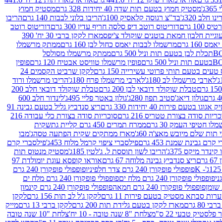
ג'
מסטיק חמוץ בטעם תות שדה 40 יחידות 328 גרם
מסטיק חמוץ
 חלב 320ג'
בד"צ רגוסה קלאסיק 100ג'
הריבו בלוני לבבות 140 גרם
הריבו
100 גרם
דוריטוס רוטב דיפ סלסה חריף עדין 300 גרם
דוריטוס רוטב
וגיית חלבון חמאת בוטנים שוקולד צ'יפס
מארז לקקן ברבי 30 יח' 390
160 גרם
מרשמלו לבבות יאמס כחול לבן 160 גרם
ממתק מרשמלו
ממתק מרשמלו מסולסל
פופין מרשמלו טוויסט אבטיח 120 גרם
פופין
טעים בטעם תותי פרוטי עשירייה 150 גרם
לקקן שרביט הקסמים 24
לארבי מרשמלו לב 180ג'
לארבי מרשמלו פרח 180ג'
הריבו מרשמלו ורוד
טבלת שוקולד דובאי לבן 200 גרם
טבלת שוקולד דובאי חלב 200
גולון דיאג'סטיב תפוז 280ג'
גולון באטר פליי 495ג'
לינדור חלב 600
גוגו בטעם פירות 40 יחידות 330 גרם
ריצ סנדביץ גליל בטעם גבינה 91
ריות סודה בצורת טטריס 216 גרם
סוכריות סודה בצורת כלי עבודה 216
לו חטיפי העמק 30 גרם
ממרח תמרים 450 גרם קליית גת
שקית
תות שלם מיובש מאצ'ה 60ג'
מארז ממתקים שקית הפתעה טסה
ג'מבו
קרם גבינת שמנת 453 גרם
פילסברי ציפוי קרמל מלוח 453ג'
פילסברי קרם
קינדר מיקס 375ג'
הריבו לשון תוססת ל. ג'לטין 185ג'
מסטיק מנטוס תות
ם
ריצ סנדביץ גבינה מלוחה 67 גרם
אוראו קופסא עוגת יומולדת 97
פופפולי פופקורן 240 גרם צדר חלפיניו
פופפולי פופקורן 240 גרם
פופפולי פופקורן 240 גרם מלח ים
פופפולי פופקורן 240 גרם מלח ים
פופפולי פופקורן 240 גרם חמאה
פופפולי פופקורן 240 גרם קינמון
ות סבתא מסטיק בטעם פירות 11 גרם
לקקן ג'ל לב תות 156 גרם
לקקן
מארז לקקן בטעם גלידת תות 200 גרם
לקקן ברבי 13 גרם
מייק
פלסטיק טבעי 22 ס"מ
צלחת "8 שנה טובה - 10 יח'
צלחת "10 שנה טובה