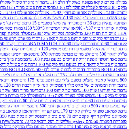
ממולא בקרם קקאו מצופה בשוקולד חלב 114 גרם
ד"ר גרארד סימול שוקולד חלב
מיקס 185ג'
מרסי לאבליז שוקולד לבן 185ג'
מרסי שקית פטיט מריר 125ג'
מרסי
יוגורט 100ג' - K
מילקה אוראו סנדוויץ' 92 ג' - K
מילקה אוראו לבן 100 ג' - K
קרמי 185ג'
פררו דופלו צ'וקנאט 130ג'
נחשולי שלוקים להקפאה בצורת נחש 280 מ"ל
הפתעה ענקית בנים 36 גרם
סוכריה על מקל בטעמים 15 גרם
סוכריה על מקל בט
מילקה אוראו חטיף 37ג' - K
ליאון שוקו חמישייה 5*30ג' 150ג'
מארז טסה מג
TEA אייס תה תפוח 320 מ"ל
אבקת נסקוויק שוקו 280ג'
נסטלה נסקפה קפה נמס 3 ב1
25 גרם
דפדפי קוקוס צ'יפס קוקוס בטעם קקאו 25 גרם
ווי סמארט קראנצי מנגו 0
ללא סוכר 60 גרם
סוכריות קשות 60 גרם BAD MATCH
סוכריות קשות WINTER 150 גרם Share pack
גרם
סוכריות על מקל בטעמי פירות עם מסטיק 120 גרם
סוכריות קולה ולימון 120 גרם
מ"ל
קוואקר 500 גרם
חלב מרוכז מבושל ממותק 370 גרם
סנאפי חטיפי אפונה יר
גרם
סנאפי חטיפי אפונה ירוקה פריכים בטעם גבינה 108 גרם
ממבה ביץ' בייטס 60
גרם
חטיף סטייל קוריאה אורז בטעם עוף פיקנטי 100 גרם
חטיף סטייל קוריאה א
גרם
BOULOS סוכריות דחוסות לבבות אדום לבן 500 גרם
BOULOS סוכריות דחוסות לבבות לבן ורוד 500 גרם
סאבור נאצ'וס דיפ מלוח רוטב סלסה 175 גרם
אל סאבור נאצ'ו בטעם צ'ילי חריף
800 גרם
אל סאבור נאצ'וס בטעם צ'ילי עם רוטב גבינה 175 גרם
חטיף דובאי חלב 
גרם
מזוודת הממתקים של מקס מלך הגומי
מייק אנד אייק רכבת הרים 120 גרם
גרם
ריטר יוגורט גאווה 100 גרם
ריטר קוקוס 100 גרם
ריטר מריר תפוז שקד 100 גרם
מדליוני מיקס 105 גרם
שוקולד בצורת פיצה 105 גרם
שוקולד לבן בצורת כדור 105 גר
חמוצות בטעם תות 60 גרם
זיזי קוביות חמוצות בטעם קולה 60 גרם
דגני בוקר 
קורנפלקס פרווה 500 גרם
קרם טופי פקאן חלבי 500 גרם
ממרח חלווה פיסטוק פרוו
גרם
סאמיאנג טופוקי בולדק קארבו 179 גרם קערה ורודה
ראמן סאמיאנג בולדק קארבו 
סאמיאנג בולדק חריף אקסטרים 70 גרם כוס אדום
נסקוויק אבקת בננה 350ג'
סוכריות חמוצות 60 גרם mystery
שלישיית וופל דובאי לבן 72 גרם
שלישיית וופל
גרם
פניני קראנץ מיקס מיני 150 גרם
טרנד ממתק בטעם מלון מתקלף גדול 135ג'