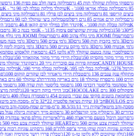
גרם
פוקי מקלות שוקולד תות 45 גרם
מילקה ביצה חלב עם כפית 136 גרם
שוקו
95 גרם
מילקה טבלה אוראו 100ג' - K
שוקולד מילקה טבלה לבן 90 גר' - K
עו
ביצים קריספי 81 גרם
מילקה מיני ביצים לבן פרלין 81 גרם
מילקה מיני ביצים ש.לבן
גרם
מילקה קרם אגוזים 85 גרם דיפלומט
מילקה ביצי שוקולד לבן 90 גרם
מילקה
K
מילקה טבלה תות 100ג' - K
קינדר חלב במילוי קרם קקאו 46.8 גרם
בונ' היי
5*30ג' 150ג'
מילקה עוגיות שוקוצי'פס צימוק 135ג' - K
גומי בננה כ 30 גרם
בר
גרם
מרשמלו JOOMI מיני גולף צהוב 400 גרם
מרשמלו JOOMI מיני גולף אדום 400 גרם
גרם
3D גו'מי בקבוק תות 500 גרם
3D גו'מי צבים 500 גרם
3D גו'מי בננה מעוצב 500 גרם
גו'מי אבטיח 500 גרם
3D גו'מי מיקס עיניים 500 גרם
3D גו'מי בקבוק לימון ליים 500 גרם
גרם
פילסברי עוגה בטעם שוקולד ללא גלוטן 425 גרם
מארז קלאסוש טסה
מאר
היידי מריר מקור מקסיקו 50ג'
טבלת היידי מריר מקור אקוואדור 50ג'
טבלת היי
CANDY HOUSE
ממתק פירות עם סוכריית נייר 20 גרם
קינדר שוקולד מיני פר
וקרמל 276ג'-K
מילקה בבלי לבן 95ג'-K
מילקה טבלה מריר 90ג'-K
מילקה טבלה ח
מתקלף ענק ענבים 136 גרם
טבלת היידי גראנדור לבן שקדים קוקוס 100ג'
סני
תירס 100 גרם
פרח שוקולד 18 גרם באריזה מהודרת
לב שוקולד 60 גרם באריזה מהודרת
של טסה
גומי בליסטר דובדבן 100 גרם
גומי בליסטר תות שדה 100 גרם
גומי בל
סיפקולוס 300 גרם CHOCOLAKE
בונ' היידי בוקה דובאי 120ג'
למקה מרציפן 62% 00
גרם
חמאת בוטנים סקיפי עם שברי בוטנים 454 גרם
ממרח נוטלה 400 גרם
קי
גרם BOULOS
חב' 10 שקית נשיאה פלסטיק 22*32 ס"מ -מסכה-זהב מיטאלי
מסכה-זהב מיטאלי
שקית נייר 38.5/31/11 ס"מ-פורים שמח-מסכה-זהב מיטאלי
כדורים 30 גרם
קליק מיני קורנפלקס 30 גרם
הום מייד רשתות בייגלה עגול מצופה ב
גרם
רוטב תיבול בטעם סריראצ'ה 460 מ"ל
איטריות נודלס פתאי עבה/דק 200 גרם
שוקולד לבבות צבע אדום 500 גרם
HEART שוקולד לבבות צבע כסף 500 גרם
גרם
קינג עוגיות רכות שוקו מריר צ'יפס ללת''ס 160 גרם
קינג עוגיות רכות צ'יפס ק
160ג'
גולון שוקובום ללא גלוטן טו-גו 120ג'
טבלת פררו רושר מקדמיה ואגוז לוז 90 גר