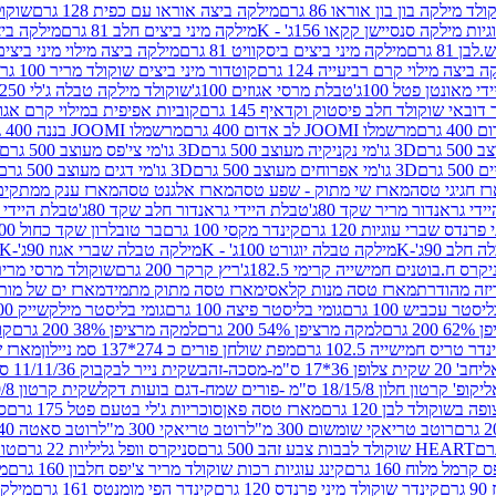
לד מילקה בון בון אוראו 86 גרם
מילקה ביצה אוראו עם כפית 128 גרם
שוקולד
גיות מילקה סנסיישן קקאו 156ג' - K
מילקה מיני ביצים חלב 81 גרם
מילקה ביצים 
 81 גרם
מילקה מיני ביצים ביסקוויט 81 גרם
מילקה ביצה מילוי מיני ביצים 97 גר
 ביצה מילוי קרם רביעייה 124 גרם
קוטדור מיני ביצים שוקולד מריר 100 גרם
די מאונטן פטל 100ג'
טבלת מרסי אגוזים 100ג'
שוקולד מילקה טבלה ג'לי 250 גר'-K
 דובאי שוקולד חלב פיסטוק וקדאיף 145 גרם
קוביות אפיפית במילוי קרם אגוזי לוז
מרשמלו JOOMI לב אדום 400 גרם
מרשמלו JOOMI בננה 400 גרם
3D גו'מי נקניקיה מעוצב 500 גרם
3D גו'מי צי'פס מעוצב 500 גרם
3D גו'מי אפרוחים מעוצב 500 גרם
3D גו'מי דגים מעוצב 500 גרם
ז חגיגי טסה
מארז שי מתוק - שפע טסה
מארז אלגנט טסה
מארז ענק ממתקים
די גראנדור מריר שקד 80ג'
טבלת היידי גראנדור חלב שקד 80ג'
טבלת היידי גר
נדס שברי עוגיות 120 גרם
קינדר מקסי 100 גרם
בר טובלרון שקד כחול 100ג'
לב 90ג'-K
מילקה טבלה יוגורט 100ג' - K
מילקה טבלה שברי אגוז 90ג'-K
קרס ח.בוטנים חמישייה קרימי 182.5ג'
ריץ קרקר 200 גרם
שוקולד מרסי מריר 250 ג
מארז טסה מנות קלאסי
מארז טסה מתוק מתמיד
מארז ים של מות
יסטר עכביש 100 גרם
גומי בליסטר פיצה 100 גרם
גומי בליסטר מילקשייק 100 גרם
2 גרם
למקה מרציפן 54% 200 גרם
למקה מרציפן 38% 200 גרם
קונ
נדר טריס חמישייה 102.5 גרם
מפת שולחן פורים כ 274*137 סמ ניילון
מארז שמי
חב' 20 שקית צלופן 36*17 ס"מ-מסכה-זהב
שקית נייר לבקבוק 11/11/36 ס"מ ס"מ-פורים שמח- דגם ענן
קופ' קרטון חלון 18/15/8 ס"מ -פורים שמח-דגם בועות דקל
שקית קרטון 24.5/19/8 ס"מ-פורים שמח-דגם בועות דקל
שוקולד לבן 120 גרם
מארז טסה פאן
סוכריות ג'לי בטעם פטל 175 גרם
סו
רוטב טריאקי שומשום 300 מ"ל
רוטב טריאקי 300 מ"ל
רוטב סאטה 240 גרם
HEART שוקולד לבבות צבע זהב 500 גרם
סניקרס וופל גליליות 22 גרם
טווי
רמל מלוח 160 גרם
קינג עוגיות רכות שוקולד מריר צ'יפס חלבון 160 גרם
מר
ם
קינדר שוקולד מיני פרנדס 120 גרם
קינדר הפי מומנטס 161 גרם
מילקה ע