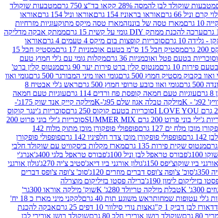
מטבעות שוקולד לבן להמסה 28% קקאו בד"צ 750 גרם
מטבעות שוקולד
קרם וניל 66 גרם
אוראו בראוניז 154 גרם
אוראו וניל 154 גרם
אוראו
1 גרם
מארז טסה של בוננזה
מארז טסה מיקס מתוק
עוגיות מזרחיות
ערכה להכנת ממתק DIY גומי על קשית 15 גרם
ממתק אבקה מדליקה
גלידה 10 גרם
סוכריות קופצות בום מיקס 4 טעמים 4 גרם
אוראו
 גרם
מסטיק חבל 15 ס"מ בטעם אוכמניות 17 גרם
מסטיק חבל 15
וכריות בטעם פטל ואוכמניות 36 גרם
מקלות גומי עם ג'לי חמוץ טעם
ם פירות 10 גרם
מנטוס קלין ברט פירות יער 90 גרם
מנטוס קלין ברט'
 ואוו בקבוק מסטיק חמוץ 500 גרם
גומי ואוו מיני המבורגר 500 גרם
גומי ואוו
50 גרם
גומי ואוו כובע טרופי חמוץ 500 גרם
ראש ג'לי אבטיח 8
ם
עוגיות טעם חמאה קופסת פח ורדים 114 גרם
עוגיות טעם חמאה
' - K
מילקה טבלה אגוז שלם 95ג'-K
מילקה קייק אנד שוק 175ג'-
סוכריות בטעם קוקוס 250 גרם
סוכריות ג'ינגר קוקוס
ג'ילי בוני פרוט 200 גרם SUMMER MIX
סוכריות ג'ילי בוני פרוט 200
רן מוכן מלח ים 127 גרם
פופפולי פופקורן מוכן מתוק מלוח 142
 גרם
פופפולי פופקורן מוכן צדר חלפיניו 142 גרם
פופפולי פופקורן
מנטוס שקית פירות 135 גרם
מארז מקלות ביסקוויט עם שוקולד חלבי
100ג'
פבורס טראפל לבן וניל 100ג'
פבורס טראפל בלגי 400ג'
אנרג'י
ורגני ביו שוקוצ'יפס 150ג'
גולון אורגני ביו דיאג'סטיב צ'יה 270ג'
גולון אורגני
3ג'
סוכ' צ'ופה צ'ופס דברים מוזרים 120ג'
סוכ' צ'ופה צ'ופס דברים
ו בזיליקום לימון 190ג'
ברילה פסטו בזיליקום מוצרלה
3ג' K
טבלת מילקה טריולד 280ג' K
שוק' מילקה אוראו 300גר'
ות ג'לי עטופות שמחות
ראש משוגע תות 40 גרם
לקקני מיני מארז כ 18 יח'
אורז לבן דביק 1 ק"ג
אצות נורי סילוור 10 דפים 25 גרם
אבקה להכנת
80 גרם
שוקולד רושן אורירי חלב 80 גרם
שוקולד רושן אורירי לבן