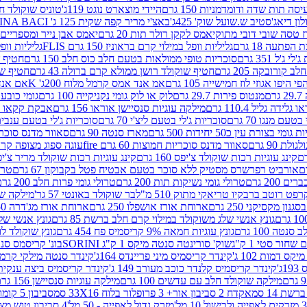
ה תות שדה ודומדמניות 150 גרם
היידי מוצארט נוגט 119ג'
טוניס שוקולד חלב 
לון דיאג'סטיב ש.שועל שוק' 425ג'
באצ'י מריר קפה שקית 125 ג' PERUGINA BACI
 טסה שובי דובי מתוק
יאמס לקקן רולר תות 20 גרם
יאמס אבן נייר ומספריים 18 גרם
 הפתעה 18 גרם
גליליות וופל במילוי קרם בראוניז 150 גרם FLIS
גליליות וופל במי
ג'ל 351 גרם
סוכריות טופי ממולאות בטעם חלב כוס חלב 150 גרם
חטיף שו
קורובקה 205 גרם
חטיף שוקולד רושן ממולא קרם ברולה 43 גרם
חטיף שוק
 היפו אגוזי לוז חמישייה 105 גרם
אמ אנד אמס קרמל מלוח 200ג' K
אם אנד א
ם
מנטוס פירות 29.7 גרם
לוק או לוק גומי נקניקייה 100 גרם
גומי כובע כחול
 גלידה גליל 110.4 גרם
מילקה עוגיות סנסיישן אוראו 156 גרם
אבקת קקאו 400 גרם
טעם מנגו 70 גרם
סוכריות ג'לי בטעם ליצ'י 70 גרם
סוכריות ג'לי בטעם ענבים 70 ג
ומי בצורת עין כ50 יחידות 500 גרם
מארז סנטה 90 גרם
סאוור מדנס סוכריות
 90 גרם
סאוור מדנס סוכריות חמוצות 60 גרם fire
עוגה ספוג מצופה קרם וניל 
קינג עוגיות רכות שוקולד צ'יפס 160 גרם
קינג עוגיות רכות שוקולד מריר צ'יפס 160 
אורביט רפרשרס מסטיק ללא סוכר בטעם אבטיח פטל בקבוקון 67 גרם
טרולי
 200 גרם
טרולי גומי נשיקות תות 200 גרם
טרולי גומי פרות חלב 200 גרם
רפט רוטב ברבקיו טריאקי מתוק 510 מ"ל
בר שוקולד באונטי 57 גר'
מילקה שוקו
ון מקסיקני 250 גרם
ארוחת אורז אושפלו 250 גרם
ארוחת אורז מג'דרה 250 גרם
גונץ אנשי שלג משוקולד במילוי קרם חלב ברשת 85 גרם
גונץ אנשי שלג
נטה 100 גרם
גונץ עוגיות חמאה 9% קריסמיס פח 454 גרם
גונץ שוקולד לו
שחור סטי 1 ק"ג
שוק' סורינטה סנטה מיקס 1 ק"ג SORINI
בונ' קריסמס סנטה עם פפ
ס דמות 102 ג'
קינדר קריסמיס מיני פריינדס 164ג'
קינדר סנטה מילקי קרמל 110
ג'
קינדר קריסמיס קלנדר כוכב מעורב 149 ג'
קינדר קריסמיס ביצה ענקית בנו
מילקה שוקולד חלב עם עדשים 100 גרם
מילקה עוגיות סנסיישן 156 גרם
ת 14 סמ
אקדח 2 סביבון אור+ 3 פרופלור בלוח 33X16 סמ
סביבון 5 קומות בלוח 17X12 סמ
מזרק גדול לאפייה - 50 מל'
4 סביבון טוש מצייר בלוח 29X10 סמ