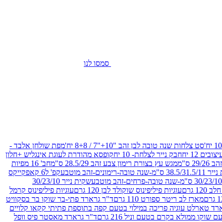
סמסו לנו
סט צלחות שנה טובה לבן זהב "10+"7 / 8+8 יח'
מפת שולחן אלבד -
חבק נייר לצלחת- 10 יח
קופסא מהודרת לעוגת אינגליש +חלון
 ס"מ
מגש עץ בצורת רימון צבע זהב 28.5/29 ס"מ
חב' 16 מפיות
-שנה טובה-רימונים-זהב מוטבע
קפ' ל6 קאפקייקס
שקית נייר 30/23/10
12 גרם
עוגיות פיליפינוס שוקולד לבן 120 גרם
עוגיות פיליפינוס קרמל
מארז לב ריטר ספורט 110 גרם
ד"ר גרארד פתי-בר שוקו בר בסקוויט
רד טארלט עוגיה פריכה במילוי בטעם קפה בתוספת פתיתי קקאו קלויים
קו ממולא בקרם בטעם וניל 216 גרם
ד"ר גרארד מאסטר פיס וופל