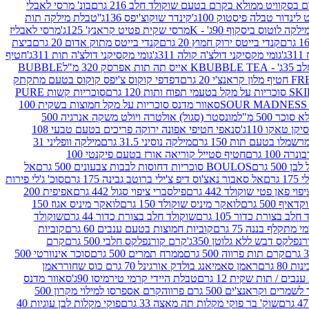
סקוויט ממולא בקרם בטעם שוקולד חלב 216 גרם
בונ' מרסי לאבלי
 לינדור טבלה פיסטוק 100ג'
קינדר שוקוצ'יפס 136ג'
'טבלת מילקה תות
ילקה לוטוס ביסקוף 90ג' - K
מרסי שקית פטיט קראנץ' 125ג'
מרסי לאבליז
קנדי בייטס ירוק חמוץ 20 גרם
קנדי בייטס מתוק אדום 20 גרם
ביצת
'
גומי מקסיקני דולצ'ה קולה 311ג'
גומי מקסיקני דולצ'ה תות 311ג'
חטיף
' - K
BUBBLE TEA אייס תה תות אפרסק 320 מ"ל
BUBBLE
דפדפי קוקוס צ'יפס קוקוס בטעם מתקתק
ח ותות 120 גרם
סוכריות קשות PURE
סאוור מדנס סוכריות על מקל חמוצות בשקית 100
 500 מ"ל
מונסטר (סגול) אולטרה ויולט משקה אנרגיה 500
ן טאקו 110ג'
סנאפי חטיפי אפונה ירוקה פריכים בטעם טבעי 108
מלו בטעם תות 150 גרם
מילקה נוסיני 31.5 גרם
מילקה וופליני 31
100 גרם
חטיף סטייל קוריאה אורז בטעם פיקנטי 100
BOULOS סוכריות דחוסות לבבות צבעונים 500 גרם
אל
רם
אל סאבור נאצ'וס דיפ צ'ילי ברוטב גבינה 175 גרם
סוכ' ג'לי פירות
י פאן פטי שוקולד 442 גרם
פילסברי ציפוי סגול 442 גרם
אפיפית 200
 500 גרם
לואקר מיניס שוקולד 150 גרם
לואקר מיניס אגוז 150
לב בצורת כדור 105 גרם
שוקולד חלב בצורת כדור 44 גרם
שוקולד
מי מתקלף בננה 75 גרם
קוביות חמוצות בטעם ענבים 60 גרם
קוביות
פלקס דבש ללא גלוטן 350ג'
קרם קורנפלקס חלבי 500 גרם
קרם
קרם תות פרווה 500 גרם
ממרח תמרים 500 גרם
סוכר אינוורטי 500
ראמן סאמיאנג בולדק אורגינל 70 גרם כוס שחור
ראמן
ים / תות שקית 12 גרם
טבלת היידי קרמי טירמיסו 90ג'
סאוור מדנס
ים וקראנצ'ים 500 גרם פרווה
קרם אספרסו למילוי מקרון 500
שוק' בר פוקי מקלות תה מאצה 33 גרם
פוקי מקלות לבן עוגיות 40