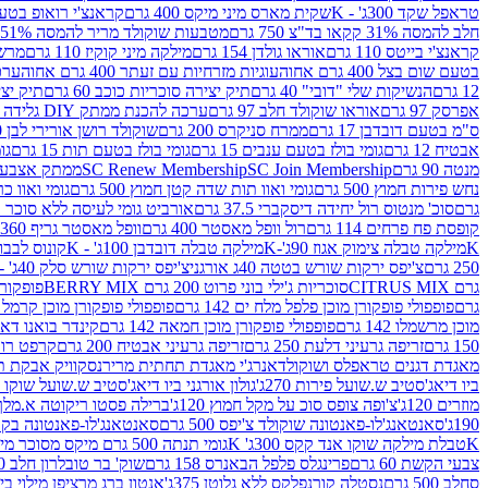
טראפל שקד 300ג' - K
שקית מארס מיני מיקס 400 גרם
קראנצ'י רואופ בטעם תו
חלב להמסה 31% קקאו בד"צ 750 גרם
מטבעות שוקולד מריר להמסה 51% קקאו פרווה בד"צ 750 גרם
קראנצ'י בייטס 110 גרם
אוראו גולדן 154 גרם
מילקה מיני קוקיז 110 גרם
מרשמלו 150 גר 
בטעם שום בצל 400 גרם אחוה
עוגיות מזרחיות עם זעתר 400 גרם אחוה
ערכה 
12 גרם
הנשיקות שלי "דובי" 40 גרם
תיק יצירה סוכריות כוכב 60 גרם
תיק יצירה
אפרסק 97 גרם
אוראו שוקולד חלב 97 גרם
ערכה להכנת ממתק DIY גלידה 43.5 גרם
ס"מ בטעם דובדבן 17 גרם
ממרח סניקרס 200 גרם
שוקולד רושן אורירי לבן 80 גרם
אבטיח 12 גרם
גומי בולז בטעם ענבים 15 גרם
גומי בולז בטעם תות 15 גרם
גומ
מנטה 90 גרם
SC Join Membership
SC Renew Membership
ממתק אצבעוני 7.5 
נחש פירות חמוץ 500 גרם
גומי ואוו תות שדה קטן חמוץ 500 גרם
גומי ואוו כרי
גרם
סוכ' מנטוס רול יחידה דיסקברי 37.5 גרם
אורביט גומי לעיסה ללא סוכר בטעם
קופסת פח פרחים 114 גרם
רול וופל מאסטר 400 גרם
וופל מאסטר גריף 360 גרם
K
מילקה טבלה צימוק אגוז 90ג'-K
מילקה טבלה דובדבן 100ג' - K
קונוס לבבות 
250 גרם
צ'יפס ירקות שורש בטטה 40ג אורגני
צ'יפס ירקות שורש סלק 40ג' -אורגני
גרם CITRUS MIX
סוכריות ג'ילי בוני פרוט 200 גרם BERRY MIX
פופקורן בט
גרם
פופפולי פופקורן מוכן פלפל מלח ים 142 גרם
פופפולי פופקורן מוכן קרמל 142 גרם
מוכן מרשמלו 142 גרם
פופפולי פופקורן מוכן חמאה 142 גרם
קינדר בואנו דארק ב
150 גרם
זריפה גרעיני דלעת 250 גרם
זריפה גרעיני אבטיח 200 גרם
קרפט רוטב ב
מאגדת דגנים טראפלס ושוקולד
אנרג'י מאגדת תחתית מריר
נסקוויק אבקת תות 0
ביו דיאג'סטיב ש.שועל פירות 270ג'
גולון אורגני ביו דיאג'סטיב ש.שועל שוקו 270ג'
מוזרים 120ג'
צ'ופה צופס סוכ על מקל חמוץ 120ג'
ברילה פסטו ריקוטה א.מלך 190ג
190ג'
סאנטאנג'לו-פאנטונה שוקולד צ'יפס 500 גרם
סאנטאנג'לו-פאנטונה בקופסה 0
K
טבלת מילקה שוקו אנד קקס 300ג' K
גומי תנתה 500 גרם מיקס מסוכר מיני תות בננה
צבעי הקשת 60 גרם
פרינגלס פלפל הבאנרס 158 גרם
שוק' בר טובלרון חלב 200ג'
סחלב 500 גרם
נסטלה קורנפלקס ללא גלוטן 375ג'
אנטון ברג מרציפן מילוי בייליס 75