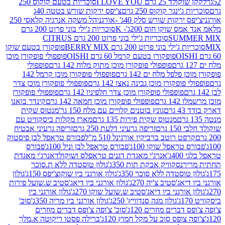
2 גרם I LOVE YOU
סוכריות בטעם קוקוס 250
ינגר קוקוס 250 גרם
צ'יפס ירקות שורש בטטה 40ג
רקות שורש סלק 40ג' -אורגני
הל משקה אנרגיה קלאסי 250
 שוקו חום 200ג'- K
סוכריות ג'ילי בוני פרוט 200 גרם
SUM
סוכריות ג'ילי בוני פרוט 200 גרם CITRUS
ילי בוני פרוט 200 גרם BERRY MIX
פופקורן בטעם שוקו
פופקורן בטעם קרמל 60 גרם OISHI
פופפולי פופקורן מוכן
פופפולי פופקורן מוכן מתוק מלוח 142 גרם
פופפולי
פלפל מלח ים 142 גרם
פופפולי פופקורן מוכן קרמל 142
ופקורן מוכן גבינה נאצו 142 גרם
פופפולי פופקורן מוכן צדר
פופפולי פופקורן מוכן צדר חלפיניו 142 גרם
פופפולי פופקורן
גרם
פופפולי פופקורן מוכן חמאה 142 גרם
קינדר בואנו
ם
גונץ בוטנים קלויים עם מלח 150 גר'
מנטוס שקית
מנטוס שקית פירות 135 גרם
מארז מקלות ביסקוויט עם
גרם
זריפה גרעיני דלעת 250 גרם
זריפה גרעיני אבטיח
ט רוטב ברביקיו אורגינל 510 מ"ל
פבורס טראפל לבן פיסטוק
טראפל שוקו 100ג'
פבורס טראפל לבן וניל 100ג'
פבורס
ג'
אנרג'י מאגדת דגנים טראפלס ושוקולד
אנרג'י מאגדת
ר
נסקוויק אבקת תות 350ג'
גולון טוסטדה ללא ת.סוכר
וסטדה ללא סוכר 350ג'
גולון אורגני ביו שוקוצ'יפס 150ג'
גולון
אג'סטיב צ'יה 270ג'
גולון אורגני ביו דיאג'סטיב ש.שועל פירות
אורגני ביו דיאג'סטיב ש.שועל שוקו 270ג'
גולון אורגני ביו
גולון מגה סנדוויץ' 250ג'
גולון אורגני ביו מריה 350ג'
סוכ'
ברים מוזרים 120ג'
סוכ' צ'ופה צ'ופס דברים מוזרים
צופס סוכ על מקל חמוץ 120ג'
ברילה פסטו ריקוטה א.מלך