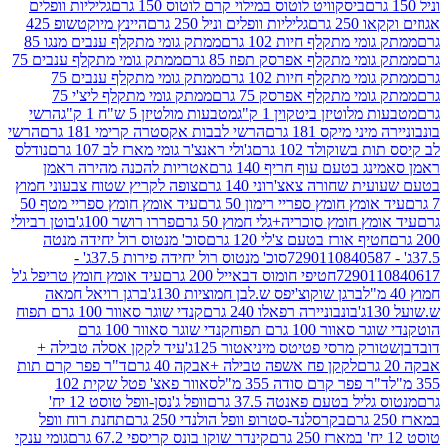
ביסקוויט לוטוס במילוי קרם לוטוס 150 גרם
גליליות וופלים
 גרם
גליליות וופלים וניל 250 גרם
היינץ מיוקטשופ 425
י מתקלף חיות 102 גרם
ממתק גומי מתקלף ענבים מנגו 85
י מתקלף אפרסק תפוז 85 גרם
ממתק גומי מתקלף ענבים 75
י מתקלף חיות 102 גרם
ממתק גומי מתקלף ענבים 75
י מתקלף אפרסק 75 גרם
ממתק גומי מתקלף ליצ'י 75
לוטיזן ביטקוין 1 ק"ג
מטבעות מולטיזן 5 ש"ח 1 ק"ג
הרשי
 מיקס 181 גרם
הרשי לבבות אקסטרה קרימי 181 גרם
הרשי
שוקולד 102 גרם
ג'ולי ראנצ'ר גומי מארז לב 107 גרם
נודלס
בטעם עוף חריף 140 גרם
אטריות להכנה מהירה ראמן
שחורה צאצ'רוני 140 גרם
צופה לקריץ שטוח צבעוני חמוץ
מץ חומץ ספריי רימון 50 גרם
עיד אומץ חומץ ספריי מטף 50
 חומץ סוכריה+גלי חמוץ 50 גרם
פררו רושר 100ג'
בוטן רביולי
ף אורז בטעם צ'לי 120 גרם
סוכ' מנטוס רול יחידה מנטה
סוכ' מנטוס רול יחידה פירות 37.5ג' -
72901
חטיפי חומוס דבאייל 200 גרם
עיד אומץ חומץ טריפל ג'ל
ברגן שוקוצ'יפס ש.לבן חמוציות 130ג'
ברגן רויאל חמאה
בונבוניירה רפאלו 240 גרם
קנדי שוגר סאוור 100 גרם תפוח
וור 100 גרם תפוח
קנדי שוגר סאוור 100 גרם
 מרסי פטיטס מיניאטור 125ג'
עיד לקקן אסלה טבילה +
לקקן פח אשפה טבילה +אבקה 40 גרם
ד"ר פפר קרם תות
 פפר קרם סודה 355 מ"ל
סאוור פאצ' פטל שקית 102
יל בטעם פאנטה 37.5 גרם
וופל ג'נסן-וופל טוסט 12 יח'
בקרסלנד-סטרופ וופל הולנדי 250 גרם
תחנת רוח וופל
קינדר שוקו בונס קריספי 67.2 גרם
גומי ענקי