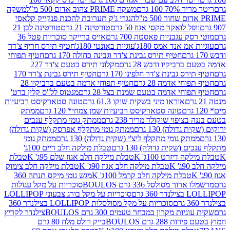
 100 גרם
משקה PRIME צהוב אדום 500 מ"ל
משקה
הנגרי ג'ק תערובת להכנת פנקייק קלאסי
ל לואקר מקסי אגוז 50 גרם
טורטינה 21 גרם
טורטינה לבן 21
 עגבניות פאסטה 700 גרם
אייס ברייקר סוכריות פטל 36
מ אנד אמס 180ג'
עוגיות באונטי 180ג'
חטיף תירס חריף צ'דר
חטיף תירס גבינת צ'דר וגבינה כחולה 170 גרם
חטיף תפוחי
ביקיו ודבש 28 גרם
מקלוני תירס בטעם צ'דר 227
 גבינת צ'דר חלפינו 170 גרם
חטיף תירס גבינת צ'דר 170
חי אדמה 28 גרם
חטיף תפוחי אדמה בטעם ברביקיו 28
וחי אדמה בטעם שמנת בצל 28 גרם
מנטוס לל"ס קלין ברט'
אוראו מיני בשקית שוקו 61.3 גרם
טונה סטארקיסט רביעיות
טונה סטארקיסט רביעיות שמן צמחי* 120 גרם
ממתק
יפוי שוקולד מריר 238 גרם
ממתק גומי מתקלף ענבים
דולה) 130 גרם
ממתק גומי מתקלף אפרסק (שקית גדולה)
ק גומי מתקלף ליצ'י (שקית גדולה) 130 גרם
ממתק גומי
(שקית גדולה) 130 גרם
טבלת מילקה חלב דיים 100ג'
דיזרט 100ג' K
טבלת מילקה חלב אגוז שלם 95ג' K
טבלת
K
טבלת מילקה חלב אגוז 90ג' K
טבלת מילקה חלב צימוק
טבלת מילקה חלב קרמל 100ג' K
מגש גומי מיקס תנתה 360
 מסולסל 336 גרם BOULOS
סוכריות על מקל עגולות
 גרם
סוכריות על מקל בורג צבעוני LOLLIPOP
סוכריות על מקל מסולסלות LOLLIPOP בצילנדר 360
ות מקרון במבחר טעמים 300 גרם BOULOS
צילנדר לקריץ
28 גרם BOULOS
בייק רולס מלח 80 גרם