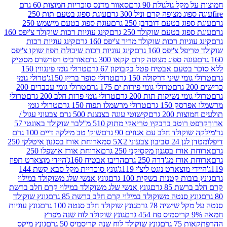
 גולגולת 90 גרם
סאוור מדנס סוכריות חמוצות 60 גרם
 מצופה קרם וניל 300 גרם
עוגת ספוג בטעם תות 250
 בטעם דובדבן 250 גרם
עוגת ספוג בטעם מישמש 250
ג בטעם שוקולד 250 גרם
קינג עוגיות רכות שוקולד צ'יפס 160
יות רכות שוקולד מריר צ'יפס 160 גרם
קינג עוגיות רכות
'יפס 160 גרם
קינג עוגיות רכות שיבולת תפוז שוקו צ'יפס
ה ספוג מצופה קרם קקאו 300 גרם
אורביט רפרשרס מסטיק
עם אבטיח פטל בקבוקון 67 גרם
טרולי גומי פינגווין 150
י שיני דרקולה 150 גרם
טרולי סופר בריין 150ג'
טרולי גומי
טרולי גומי פירות ים 175 גרם
טרולי גומי עכברים 200
י נשיקות תות 200 גרם
טרולי גומי פרות חלב 200 גרם
טרולי
150 גרם
טרולי מרשמלו תפוח 150 גרם
טרולי גומי
200 גרם
קישוטי עוגה בצנצנת 500 גרם צבעוני עגול /
טב ברבקיו טריאקי מתוק 510 מ"ל
בר שוקולד באונטי 57
ולד חלב עם אגוזים 90 גרם
שוק' טב מילקה דיים 100 גרם
יבון צבעוני 5X2 סמ
ארוחת אורז בסגנון איטלקי 250
ז בסגנון מקסיקני 250 גרם
ארוחת אורז אושפלו 250
ז מג'דרה 250 גרם
הריבו אבטיח 160ג'
היידי מוצארט תפוז
וצארט נוגט ליצ'י 119ג'
גונץ סוכריית מקל סבא קשת 144
ת קטנות בשקית 100 גרם
גונץ אנשי שלג משוקולד במילוי
85 גרם
גונץ אנשי שלג משוקולד במילוי קרם חלב ברשת
 סנטה משוקולד במילוי קרם חלב ברשת 85 גרם
גונץ שוקולד
שישיה 78 גרם
גונץ שוקולד חלב סנטה 100 גרם
גונץ עוגיות
גונץ שוקולד לוח שנה מפרץ
גרם
גונץ שוקולד לוח שנה קריסמיס 50 גרם
גונץ מיקס