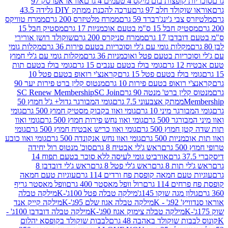
פצות בום מיקס 4 טעמים 4 גרם
אוראו אפרסק 97
ולד חלב 97 גרם
ערכה להכנת ממתק DIY גלידה 43.5
בי ג'ינג'רברד 59 גרם
ממרח מלטיזרס 200 גרם
ממרח טוויקס
בל 15 ס"מ בטעם אוכמניות 17 גרם
מסטיק חבל 15
בן 17 גרם
ממרח סניקרס 200 גרם
שוקולד רושן אורירי
מקלות גומי עם ג'לי וסוכריות בטעם פירות 36 גרם
מקלות גומי
ריות בטעם פטל ואוכמניות 36 גרם
מקלות גומי עם ג'לי חמוץ
רם
גומי בולז בטעם ענבים 15 גרם
גומי בולז בטעם תות
בולז בטעם פטל 15 גרם
קראנצ'י רואופ בטעם פטל 10
רואופ בטעם פירות 10 גרם
מנטוס קלין ברט פירות יער 90
ין ברט' מנטה 90 גרם
SC Join
SC Renew Membership
M
ממתק אצבעוני 7.5 גרם
גומי המבורגר גדול+ ג'ל חמוץ 50
גר מיני 10 גרם
גומי ואוו בקבוק מסטיק חמוץ 500 גרם
גומי
גר 500 גרם
גומי ואוו נחש פירות חמוץ 500 גרם
גומי ואוו
מוץ 500 גרם
גומי ואוו כריש אבטיח חמוץ 500 גרם
גומי
ות 500 גרם
גומי ואוו נחש אנקונדה 500 גרם
גומי ואוו כובע
רם
ראש ג'לי אבטיח 8 גרם
סוכ' מנטוס רול יחידה
אורביט גומי לעיסה ללא סוכר בטעם תפוח 14
תות 8 גרם
ראש ג'לי פטל 8 גרם
ראש ג'לי דובדבן 8
עם חמאה קופסת פח ורדים 114 גרם
עוגיות טעם חמאה
 114 גרם
רול וופל מאסטר 400 גרם
וופל מאסטר גריף
ון מגה שוקו 145ג'
מילקה טבלה פטל 100ג'-K
מילקה טבלה
ג' - K
מילקה טבלה אגוז שלם 95ג'-K
מילקה קייק אנד
מילקה טבלה צימוק אגוז 90ג'-K
מילקה טבלה דובדבן 100ג' -
ת שוקולד באהבה 48 גרם
לבבות שוקולד בקופסא יהלום