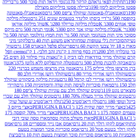
לפאי גראהם קרקר 170ג'
גומי וידאל תות סוכר 500 גר'
ברילה
לימון 190ג'
ברילה פסטו בזיליקום מוצרלה
ג'לו-פאנטונה שוקולד צ'יפס 500 גרם
סאנטאנג'לו-פאנטונה
דיי ביסתן קלינדר בטעמים שונים 251 גרם
טבלת מילקה
K
טבלת מילקה טריולד 280ג' K
שוק' מילקה אוראו
לת מילקה שוקו אנד קקס 300ג' K
גומי תנתה 500 גרם מיקס
 תות בננה
גומי תנתה 500 גר' תות חמוץ גדול
גומי תנתה 500 גר'
יות ג'לי עטופות שמחות
ראש משוגע תות 40 גרם
לקקני מיני
פרינגלס פלפל הבאנרס 158 גרם
שוק'
 200ג'
דג כסף פרווה 1 ק"ג
דג זהב חלבי- 1 ק"ג
cremo וופל
 מריר בודד
אורז לבן דביק 1 ק"ג
אצות נורי סילוור 10 דפים 25
נת סחלב 500 גרם
נסטלה קורנפלקס ללא גלוטן 375ג'
אנטון
וי בייליס 175 גרם
אנטון ברג מרציפן משמש בברנדי 220
שן אורירי מריר 80 גרם
שוקולד רושן אורירי חלב 80
ושן אורירי לבן קרמל 80 גרם
עוגיות מילקה ביסקוויט שוקולד
מארז סוכריות לעיסה תות שדה ודומדמניות 150 גרם
היידי
1ג'
טוניס שוקולד חלב עם עוגיות שוקולד צ'יפס 180
לד מריר מעולה 70% 180 גרם
טוניס שוקולד חלב עם שברי
גולון דיאג'סטיב 250ג'
גולון דיאג'סטיב ש.שועל שוק'
 קפה שקית 125 ג' PERUGINA BACI
באצ'י מיקס 3
PERUGINA
באצ'י מריר 70% קופסה 175
מארז משולב מתוק טסה
מארז טסה שובי דובי
קן רולר תות 20 גרם
יאמס אבן נייר ומספריים 18 גרם
יאמס
עם פטל 20 גרם
יאמס סוכריות סוכר חמוצות בטעם
יאמס סוכריות סוכר חמוצות בטעם תות 10 גרם
ביצת