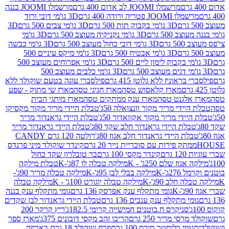
מרשמלו JOOMI לב אדום 400 גרם
מרשמלו JOOMI בננה
JOOM פטריה ורודה 400 גרם
3D גו'מי דובי ורוד
3D גו'מי בקבוק תות 500 גרם
3D גו'מי צבים 500 גרם
3D
 500 גרם
3D גו'מי נקניקיה מעוצב 500 גרם
3D גו'מי
גרם
3D גו'מי דובי כחול מעוצב 500 גרם
3D גו'מי כבשה
3D גו'מי אבטיח 500 גרם
3D גו'מי מיקס עיניים 500
3D גו'מי אפרוחים מעוצב 500
3D גו'מי כלבים מעוצב 500
ראוניז ללא גלוטן 415 גרם
פילסברי עוגה בטעם שוקולד ללא
מארז קלאסוש טסה
מארז חגיגי טסה
מארז שי מתוק - שפע
אלגנט טסה
מארז ענק ממתקים טסה
מארז מותגי הבית
ידי מריר מקור וונצואלה 50ג'
טבלת היידי מריר מקור מקסיקו
ידי מריר מקור אקוואדור 50ג'
טבלת היידי גראנדור מריר
לת היידי גראנדור חלב שקד 80ג'
טבלת היידי גראנדור מריר
ת היידי גראנדור חלב אגוז 80ג'
רולטה 120 גרם CANDY
תק פירות עם סוכריית נייר 20 גרם
קינדר שוקולד מיני פרנדס
רם
קינדר מקסי 100 גרם
בר טובלרון שקד כחול
וז שלם 250ג' - K
מילקה טבלה לו 87ג'-K
טבלת מילקה
2ג'-K
מילקה בבלי לבן 95ג'-K
מילקה טבלה מריר 90ג'-
חלב 90ג'-K
מילקה טבלה יוגורט 100ג' - K
מילקה טבלה
גומי מתקלף ענק אפרסק 136 גרם
גומי מתקלף ענק בננה
י מתקלף ענק ענבים 136 גרם
טבלת היידי גראנדור לבן שקדים
סניקרס ח.בוטנים חמישייה קרימי 182.5ג'
ריץ קרקר 200
סי מריר 250 גרם
הריבו זהב מקסי דובונים 375ג'
מארז ספר
ומי בליסטר תירס 100 גרם
פרח שוקולד 18 גרם באריזה