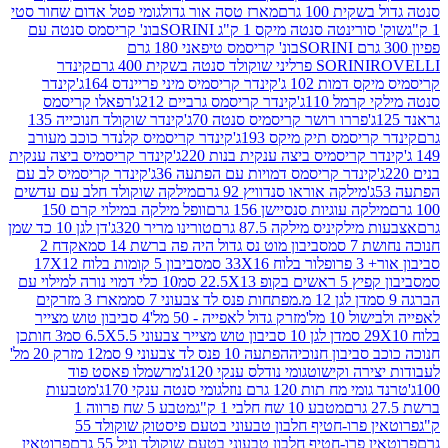
ת 100 גרם
מארז טסה אור גדול
גומי פטל אדום שחור סטי
רינטה סנטה מיקס 1 ק"ג SORINI
בונ' קריסמס סנטה עם
בונ' קריסמס טיפאני 180 גרם
גרם
SORINI
קינדר
דמות 102 ג'
קינדר קריסמיס מיני פריינדס 164ג'
קינדר
מל 110ג'
קינדר קריסמס גרביים 212ג'
רפאלו קריסמס
פררו רושר קריסמיס סנטה 70ג'
קינדר שוקולד חנוכייה 135
יסמס תיק מיקס 193ג'
קינדר קריסמיס קלנדר כוכב מעורב
 קריסמיס ביצה ענקית בנות 220ג'
קינדר קריסמיס ביצה ענקית
ינדר קריסמס דמויות עם הפתעה 36ג'
קינדר קריסמיס לב עם
מילקה אוראו סנדוויץ 92 גרם
מילקה שוקולד חלב עם עדשים
קה עוגיות סנסיישן 156 גרם
וופל מילקה במילוי קרם 150
לקיניס מילקה 87.5 גרם
טורינו מריר 320ג'
דן לגן 10 כד שמן
 סמ
סביבון מוט נס גדול היה פה ברשת 14 סמ
אקדח 2
33 סמ
סביבון 5 קומות בלוח 17X12
ופ 22.5X13 סמ
10 כלי דמוי נורה למילוי עם
דן לגן 12 מ.מפתחות פנס לד צבעוני 7 סמ
מארז 3 מזרקים
10 מל'
מזרק גדול לאפייה - 50 מל'
4 סביבון טוש מצייר
דן לגן 10 סביבון טוש מצייר צבעוני 6.5X5.5 סמ
3 חותכן
סביבון חנוכיה
הפתעה 10 פנס לד צבעוני 9 סמ
12 מזרק 20 מל'
ירה וקישוט
גומי נודלס ענקי 120ג'
מרשמלו פאסט פוד
 מח תות 120 גרם נוזל
גומי סנטה ענקי 170ג'
מטבעות
מטבע 10 שח חלבי 1 ק"ג
מטבע 5 שח פרווה 1
פרוטאין פרו-חטיף חלבון טבעוני בטעם פיסטוק שוקולד 55
פרו-חטיף חלבון טבעוני בטעם שוקולד וניל 55 גרם
פרוטאין