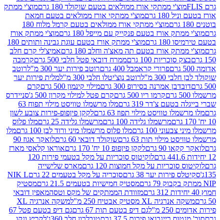
וצ'י ממתקי אורז ממולאים בטעם שוקולד 180 גרם
מוצ'י ממתק
180 גרם
מוצ'י ממתקי אורז ממולאים בטעם חמאת
מוצ'י ממתקי אורז ממולאים בטעם קרמל מלוח 180
תק אורז בטעם פנקייק עם מייפל 180 גרם
מוצ'י ממתק אורז
18 גרם
מוצ'י ממתק אורז בטעם עוגת גבינה ותותים 180
תק אורז בטעם תה מאצ'ה וחלב 180 גרם
אמיצ'לי קרם חלב
סוכריות 100 גרם
ממרח דובאי פטל חלבי 500 גרם
קרמבה
פרורי קראמבל 400 גרם
רוטב פירות יער 300 מ"ל
רוטב
 300 מ"ל
רוטב נוצ'יטלו חלבי 300 מ"ל
מלית פירות יער
דבן אמרנה בסירופ 300 גרם
מילוי קינמון 500 גרם
קרם
קרמו ריו 500 גרם
קרם פטל למילוי מקרון 500 ג'
סניידרס
טעם צ'דר 319 גרם
מלו מרשמלו טוויסט מילוי תפוח 63
לו טוויסט מילוי תפוז 63 גרם
לקקן פיןפופ-פירות צובע לשון
מרשמלו גלידה 100 גרם
מרשמלו גלידה 25 גרם
מלו פלוס
עוני 100 גרם
מלו פלוס מרשמלו מיני ורוד לבן 100 גרם
מלו
 מילוי תות 63 גרם
שוקולד דובאי 60 גרם
לואקר אגוז 90
ו 90 גרם
לקקן פיןפופ 10 יח' 170 גרם
אוראו קלאסי מארז
לוקיטוס סוכריות על מקל בטעמי פירות 120
סוכריות על מקל חמוצות 120 גרם
מארס שלישייה
פירות יער 38 גרם
סוכריה על מקל בטעמים 22 גרם
NIK L
מסטיק חמישיות בטעמים 21.5 גרם
מסטיק
מזוודת הממתקים של מקס וטסה
מאפין דובאי
יה XL מסטיק אבטיח 250 מ"ל
משקה אנרגיה XL
2 מ"ל
גם דיפ בטעם תות 67 גרם
גם דיפ בטעם פטל 67
ס ריינבואו פירות 37.5 גרם
טובלרון חלב 360ג'
לקריץ ונקו