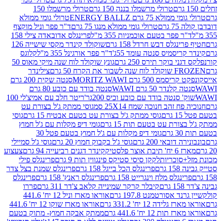
טרולי מרשמלו בננה 150 גרם
טרולי מרשמלו 150
לא 75 גרם ENERGY BALLZ
טרולי גומי ממולא
גרם
טרולי גומי ממולא מנגו 75 גרם
ד"ר פפר וניל מוקצף
 פפר בטעם אוכמניות 355 מ"ל
פרינגלס אדובאדה צילי 158
נגלס דבש חרדל 158 גרם
שוקולד קינדר מקסי שישייה 126
ריסמיס סנטה עומד 55ג'
ד"ר פפר אורגינל 355 מ"ל
קלוגס
 בוקר תירס 250 גרם
גונץ שוקולד לוח שנה מיקי מאוס 50
 את הקרח 50 גרם
צילינדר
50 גרם MORITZ WAWI
סנטה שקית 200 גרם
לנדר 50 גרם WAWI
סנטה בודד עם כובע 80 גרם
 סנטה בודד עם כובע וכיס 200גר'
ריטר חלב עם אמיצ'לי 100
 זהב חנוכה שמח 25X14 סמ
גוסי ממתק ג'ל בצורת עט
ם
גוסי ממתק ג'ל בצורת עט בטעם אבטיח 15 גרם
גוסי
ורת עט בטעם תות 15 גרם
גומי דיפ מקלות עם ג'ל חמוץ
ם
גומי דיפ מקלות עם ג'ל חמוץ בטעם פטל 30
דובאי 200 גרם
גוסי ג'ל בקבוק חמוץ 20 גרם
גוסי ג'ל סמיילי
וצר פלסטיק
קינדר דגנים רביעייה 94 גרם
צעצוע
סוכריות
לקקן סיסי סטיקס פינגווין תות 9 גרם
פרינגלס פילי
רם
פרינגלס הכל בייגל 158 גרם
פרינגלס שמנת בצל צדר
נגלס מלח וינגרייט 158 גרם
פרינגלס ראנץ' 158 גרם
פרינגלס
קיבלר קרקר שמינייה קלאב צ'דר 311 גרם
פררו
אסורטמנט 197.8 גרם
אוראו מארז וניל 12 יח' 441.6
ידה 12 יח' 331.2 גרם
אוראו מארז שוקו 12 יח' 441.6
ת 12 יח' 441.6 גרם
ממתק אבקה חמוץ- מתוק בטעם