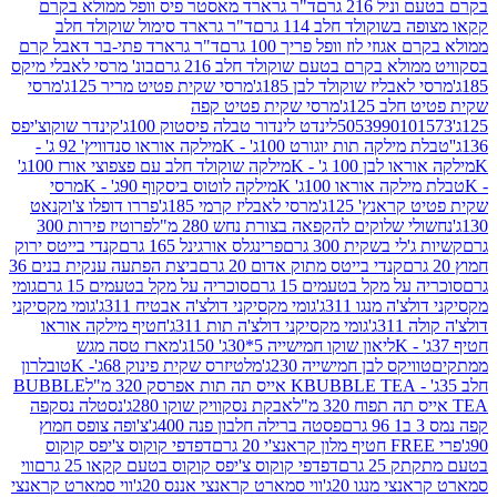
 216 גרם
ד"ר גרארד מאסטר פיס וופל ממולא בקרם
שוקולד חלב 114 גרם
ד"ר גרארד סימול שוקולד חלב
וזי לוז וופל פריך 100 גרם
ד"ר גרארד פתי-בר דאבל קרם
לא בקרם בטעם שוקולד חלב 216 גרם
בונ' מרסי לאבלי מיקס
בליז שוקולד לבן 185ג'
מרסי שקית פטיט מריר 125ג'
מרסי
ב 125ג'
מרסי שקית פטיט קפה
505399010
לינדט לינדור טבלה פיסטוק 100ג'
קינדר שוקוצ'יפס
ילקה תות יוגורט 100ג' - K
מילקה אוראו סנדוויץ' 92 ג' -
בן 100 ג' - K
מילקה שוקולד חלב עם פצפוצי אורז 100ג'
ה אוראו 100ג' K
מילקה לוטוס ביסקוף 90ג' - K
מרסי
אנץ' 125ג'
מרסי לאבליז קרמי 185ג'
פררו דופלו צ'וקנאט
 שלוקים להקפאה בצורת נחש 280 מ"ל
פרוטיז פירות 300
י בשקית 300 גרם
פרינגלס אורגינל 165 גרם
קנדי בייטס ירוק
קנדי בייטס מתוק אדום 20 גרם
ביצת הפתעה ענקית בנים 36
ל מקל בטעמים 15 גרם
סוכריה על מקל בטעמים 15 גרם
גומי
 מנגו 311ג'
גומי מקסיקני דולצ'ה אבטיח 311ג'
גומי מקסיקני
ג'
גומי מקסיקני דולצ'ה תות 311ג'
חטיף מילקה אוראו
ליאון שוקו חמישייה 5*30ג' 150ג'
מארז טסה מגש
יקס לבן חמישייה 230ג'
מלטיזרס שקית פינוק 68ג'- K
טובלרון
BUBBLE TEA אייס תה תות אפרסק 320 מ"ל
BUBBLE
אבקת נסקוויק שוקו 280ג'
נסטלה נסקפה
פסטה ברילה חלבון פנה 400ג'
צ'ופה צופס חמוץ
דפדפי קוקוס צ'יפס קוקוס
2 גרם
דפדפי קוקוס צ'יפס קוקוס בטעם קקאו 25 גרם
ווי
 מנגו 20ג'
ווי סמארט קראנצי אננס 20ג'
ווי סמארט קראנצי