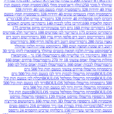
נוטלה 200 גרם
גולון טווינס ללא ת.סוכר 147ג'
גולון סנדוויץ'
250ג'
גולון דיאג'סטיב מוזלי 365ג'
מסטיק חמוץ בטעם תות
מסטיק חמוץ בטעם מנגו 40 יחידות 328
 בטעמים שונים 40 יחידות 328 גרם
מסטיק חמוץ בטעם
רה 40 יחידות 328 גרם
בד"צ טורינו חלב 320ג'
בד"צ
100ג'
הריבו בלוני לבבות 140 גרם
הריבו נחשים תאומים
שקית 160 גרם דובי צבעוני
הריבו מיקס אדומים 175
ים 175 גרם
ריטר לבן סמרטיס 100 גרם
ריטר חלב סמרטיס
יטוס רוטב דיפ סלסה חריף עדין 300 גרם
דוריטוס רוטב דיפ
ם
דוריטוס רוטב דיפ סלסה חריף 300 גרם
דוריטוס
ת חמוצה ושום 280 גרם
קווסט עוגיית חלבון שוקולד
 עוגיית חלבון חמאת בוטנים שוקולד צ'יפס
מארז לקקן ברבי 30
קינדר ג'וי שלישייה 60 גרם
מרשמלו 150 גר – סוניק
מארז
מס צבעוני 18 יח' 270 גרם
מרשמלו פרחים יאמס 160
בבות יאמס 160 גרם
מרשמלו לבבות יאמס כחול לבן 160
ממתק מרשמלו פרחים צבעוני בטעם תות וניל 500 גרם
ממתק מרשמלו לבבות ורוד לבן בטעם תות וניל 500 גרם
ממתק מרשמלו מסולסל BOULOSתכלת לבן בטעם תות וניל
ממתק מרשמלו מסולסל BOULOSורוד לבן בטעם תות וניל 500
ממתק מרשמלו כריות ורוד,לבן בטעם תות וניל 500 גרם
ממתק מרשמלו מסולסל צבעוני BOULOSבטעם תות וניל
ין מרשמלו טוויסט אבטיח 120 גרם
פופין מרשמלו טוויסט
פופין מרשמלו 3D תות שדה 100 גרם
קטשופ סרירצ'ה
סוכריות סודה בצורת אבן נייר ומספרים 216 גרם
פס טעים
טי עשירייה 150 גרם
לקקן שרביט הקסמים 24 גרם
פס