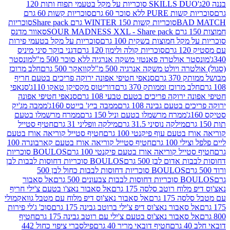
SKILLS DUO סוכריות על מקל בטעמי תפוח ותות 120
P ללא סוכר 60 גרם
סוכריות קשות 60 גרם
BAD
סוכריות קשות WINTER 150 גרם Share pack
סוכריות
סאוור מדנס
קל חמוצות בשקית 100 גרם
סוכריות על מקל בטעמי פירות
סוכריות קולה ולימון 120 גרם
דגני בוקר סיני מיניס
 אולטרה פאנטזי משקה אנרגיה ללא סוכר 500 מ"ל
מונסטר
ה ויולט משקה אנרגיה 500 מ"ל
קוואקר 500 גרם
חלב מרוכז
3 גרם
סנאפי חטיפי אפונה ירוקה פריכים בטעם חריף
 מרוכז וממותק 370 גרם
דוריטוס מקסיקן טאקו 110ג'
סנאפי
ירוקה פריכים בטעם טבעי 108 גרם
סנאפי חטיפי אפונה
בטעם גבינה 108 גרם
ממבה ביץ' בייטס 160ג'
ממבה מג'יק
ממרח מרשמלו בטעם וניל 150 גרם
ממרח מרשמלו בטעם
מילקה נוסיני 31.5 גרם
מילקה וופליני 31 גרם
חטיף סטייל
בטעם עוף פיקנטי 100 גרם
חטיף סטייל קוריאה אורז בטעם
100 גרם
חטיף סטייל קוריאה אורז בטעם קארבונרה 100
יל קוריאה אורז בטעם פיקנטי 100 גרם
BOULOS סוכריות
אדום לבן 500 גרם
BOULOS סוכריות דחוסות לבבות לבן
BOULOS סוכריות דחוסות לבבות כחול לבן 500
 צבעונים 500 גרם
אל סאבור
וח רוטב סלסה 175 גרם
אל סאבור נאצ'ו בטעם צ'ילי חריף
175 גרם
אל סאבור נאצ'וס דיפ מלוח עם מטבל גוואקמולי
סאבור נאצ'וס דיפ צ'ילי ברוטב גבינה 175 גרם
סוכ' ג'לי פירות
סאבור נאצ'וס בטעם צ'ילי עם רוטב גבינה 175 גרם
חטיף
חטיף דובאי מריר 40 גרם
פילסברי ציפוי כחול 442