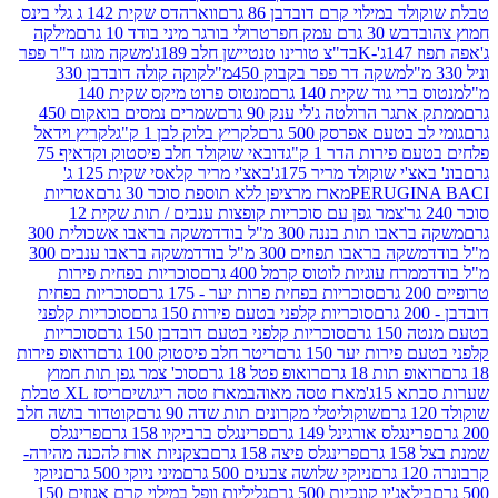
במילוי קרם דובדבן 86 גרם
ווארהדס שקית 142 ג גלי בינס
בש 30 גרם עמק חפר
טרולי בורגר מיני בודד 10 גרם
מילקה
K
בד"צ טורינו טנטיישן חלב 189ג'
משקה מוגז ד"ר פפר
משקה דר פפר בקבוק 450מ"ל
קוקה קולה דובדבן 330
 גוד שקית 140 גרם
מנטוס פרוט מיקס שקית 140
ר הרולטה ג'לי ענק 90 גרם
שמרים נמסים בואקום 450
בטעם אפרסק 500 גרם
לקריץ בלוק לבן 1 ק"ג
לקריץ וידאל
ירות הדר 1 ק"ג
דובאי שוקולד חלב פיסטוק וקדאיף 75
י שוקולד מריר 175ג'
באצ'י מריר קלאסי שקית 125 ג'
PERUGI
מארז מרציפן ללא תוספת סוכר 30 גרם
אטריות
צמר גפן עם סוכריות קופצות ענבים / תות שקית 12
 תות בננה 300 מ"ל בודד
משקה בראבו אשכולית 300
ה בראבו תפוזים 300 מ"ל בודד
משקה בראבו ענבים 300
רח עוגיות לוטוס קרמל 400 גרם
סוכריות בפחית פירות
סוכריות בפחית פרות יער - 175 גרם
סוכריות בפחית
סוכריות קלפני בטעם פירות 150 גרם
סוכריות קלפני
גרם
סוכריות קלפני בטעם דובדבן 150 גרם
סוכריות
רות יער 150 גרם
ריטר חלב פיסטוק 100 גרם
רואופ פירות
תות 18 גרם
רואופ פטל 18 גרם
סוכ' צמר גפן תות חמוץ
1ג'
מארז טסה מאוהב
מארז טסה ריגושים
ריסז XL טבלת
שוקוליטלי מקרונים תות שדה 90 גרם
קוטדור בושה חלב
גלס אורגינל 149 גרם
פרינגלס ברביקיו 158 גרם
פרינגלס
פרינגלס פיצה 158 גרם
בצקניות אורז להכנה מהירה-
ניוקי שלושה צבעים 500 גרם
מיני ניוקי 500 גרם
ניוקי
ג'יו קונכיות 500 גרם
גליליות וופל במילוי קרם אגוזים 150