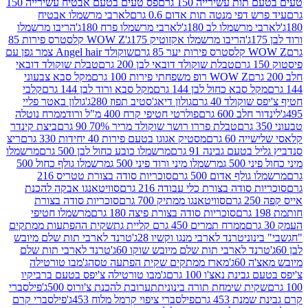
ת עשירייה 150 גרם
פס טעים בטעם אבטיח עשירייה 150
דפי מנטה תות אדום 0.6 גרם
לארבי מרשמלו אבטיח
מרשמלו לב 180ג'
לארבי מרשמלו פרח 180ג'
הריבו מרשמלו
הריבו מרשמלו אקזוטיק 175ג'
WOW Z קלסטרס פירות 85
 85 גרם
שוקולד Angel hair צמר גפן עם
טבלת שוקולד דובאי לבן 200 גרם
טבלת שוקולד דובאי
WOW Z רופ משפחתי פירות 100 גרם
מקל סבא צבעוני
 סבא כחול לבן 144 גרם
מקל סבא ורוד לבן 144 גרם
קלבי
ולד 40 גרם
גולון דיאג'סטיב תפוז 280ג'
גולון באטר פליי
ב 600 גרם
פולרטי חטיפי קרח 400 מ"ל ורוד
ממרח נוטלה
טבלת פררו רושר שוקולד מריר 70% 90 גרם
ביצת קינדר
60 גרם
מסטיק אגוגו בטעם פירות 40 יחידות 330 גרם
ריצ
טעם גבינה 91 גרם
מרשמלו כובע כחול לבן 500 גרם
מרשמלו
50 ג
מרשמלו מיני ורוד פיני 500 ג
מרשמלו גולף כחול 500
לף אדום 500 גרם
סוכריות סודה בצורת טטריס 216
סודה בצורת כלי עבודה 216 גרם
סוויטאנגו אבקה להכנת
סוויטאנגו ממתיק 700 גרם
סוכריות סודה בצורת
סוכריות סודה בצורת פיצה 180 גרם
מרשמלו חטיפי
ממרח תמרים 450 גרם קליית גת
שקית ההפתעות ממתקים
וני
טרנד לארבי מנגו וקשיו 28ג'
טרנד לארבי תות שלם מיובש
ד לארבי תות שלם מיובש שוקו 60ג'
טרנד לארבי תות שלם
6ג'
מארז ממתקים שקית הפתעה טסה
ג'מבו טורטילה
נת נאצ'ו 100 גרם
ג'מבו טורטילה צ'יפס בטעם ברביקיו
ית שימחת תורה בינונית
תערובת להכנת צ'ורוס 500ג'
פילסברי
 453 גרם
פילסברי ציפוי קרמל מלוח 453ג'
פילסברי קרם