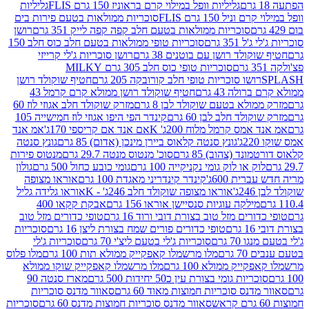
גליליות וופל במילוי קרם בראוניז 150 גרם FLIS
גליליות
יל 150 גרם FLIS
סוכריות ממולאות בטעם פירות בים
סוכריות ממולאות בטעם חלב קפה קפה לייק 351 גרם
רושן
351 גרם
סוכריות טופי ממולאות בטעם חלב כוס חלב 150
ולד רושן עם בוטנים 38 גרם
רושן סוכריות ג'לי קרייזי
סוכריות טופי כוס חלב 305 גרם MILKY
ושו סוכריות טופי חלב קורובקה 205 גרם
חטיף שוקולד רושן
לה 43 גרם
חטיף שוקולד רושן ממולא קרם קרמל 43
ולא בטעם שוקולד לבן 8 גרם
מזרק שוקולד חלב אגוזי לוז 60
לד חלב לבן 60 גרם
קינדר הפי היפו אגוזי לוז חמישייה 105
מס קרמל מלוח 200ג' K
אם אנד אם קריספי 170ג'
אמ אנד
גונץ סנטה קלאוס ביירן מינכן (אדום) 85 גרם
גונץ סנטה
ד (צהוב) 85 גרם
סוכ' מנטוס מנטה 29.7 גרם
מנטוס פירות
ק או לוק גומי נקניקייה 100 גרם
גומי כובע כחול 500 גרם
גולון
ית 600ג'
קינדר קינדריני מאגדת 100 גרם
אוראו מצופה
'
אוראו מצופה שוקולד חלב 246ג' - K
אוראו גלידה גליל
ילקה עוגיות סנסיישן אוראו 156 גרם
אבקת קקאו 400
רים מזל טוב בצורת דובי ורוד 16 גרם
טופי כדורים מזל טוב
ם
טופי כדורים פורים שמח בצורת ליצן 16 גרם
סוכריות
70 גרם
סוכריות ג'לי בטעם ליצ'י 70 גרם
סוכריות ג'לי
גרם
מלו מרשמלו קאפקייק ממולא תות 100 גרם
מלו פלוס
יק ממולא 100 גרם
מלו מרשמלו קאפקייק שוקו ממולא
יות גומי בצורת עין כ50 יחידות 500 גרם
מארז סנטה 90
נס סוכריות חמוצות מאוד 60 גרם
סאוור מדנס סוכריות
סאוור מדנס סוכריות חמוצות מדנס 60 גרם
סוכריות