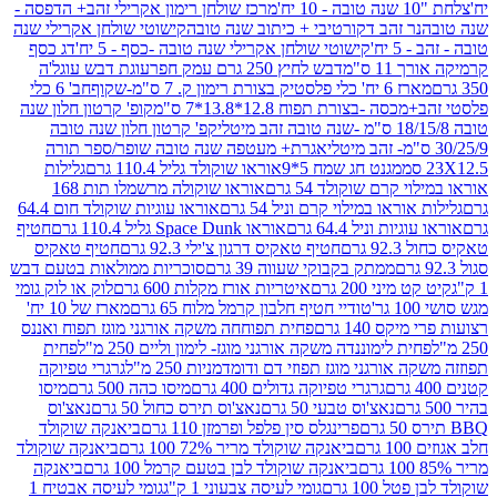
מרכז שולחן רימון אקרילי זהב+ הדפסה -
ר זהב דקורטיבי + כיתוב שנה טובה
קישוטי שולחן אקרילי שנה
יח'
קישוטי שולחן אקרילי שנה טובה -כסף - 5 יח'
דג כסף
 ס"מ
דבש לחיץ 250 גרם עמק חפר
עוגת דבש עוגל'ה
טיק בצורת רימון ק. 7 ס"מ-שקוף
חב' 6 כלי
 -בצורת תפוח 12.8*13.8*7 ס"מ
קופ' קרטון חלון שנה
קפ' קרטון חלון שנה טובה
אגרת+ מעטפה שנה טובה שופר/ספר תורה
מגנט חג שמח 5*9
אוראו שוקולד גליל 110.4 גרם
גלילות
קרם שוקולד 54 גרם
אוראו שוקולה מרשמלו תות 168
ראו במילוי קרם וניל 54 גרם
אוראו עוגיות שוקולד חום 64.4
ת וניל 64.4 גרם
אוראו Space Dunk גליל 110.4 גרם
חטיף
גרם
חטיף טאקיס דרגון צ'ילי 92.3 גרם
חטיף טאקיס
ממתק בקבוקי שעווה 39 גרם
סוכריות ממולאות בטעם דבש
יני 200 גרם
איטריות אורז מקלות 600 גרם
לוק או לוק גומי
טודיי חטיף חלבון קרמל מלוח 65 גרם
מארז של 10 יח'
ס 140 גרם
פחית תפוחחה משקה אורגני מוגז תפוח ואננס
ת לימוננדה משקה אורגני מוגז- לימון וליים 250 מ"ל
פחית
אורגני מוגז תפוזי דם ודומדמניות 250 מ"ל
גרגרי טפיוקה
גרגרי טפיוקה גדולים 400 גרם
מיסו כהה 500 גרם
מיסו
נאצ'וס טבעי 50 גרם
נאצ'וס תירס כחול 50 גרם
נאצ'וס
פרינגלס סין פלפל ופרמזן 110 גרם
ביאנקה שוקולד
ם
ביאנקה שוקולד מריר 72% 100 גרם
ביאנקה שוקולד
ביאנקה שוקולד לבן בטעם קרמל 100 גרם
ביאנקה
100 גרם
גומי לעיסה צבעוני 1 ק"ג
גומי לעיסה אבטיח 1