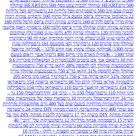
ולד לבבות צבע כסף 500 גרם
HEART שוקולד
50 גרם
סניקרס וופל גליליות 22 גרם
טוויקס וופל גליליות
ו טורטילה צ'יפס בטעם צ'ילי מתוק 100 גרם
קינג עוגיות רכות
ס ללת''ס 160 גרם
קינג עוגיות רכות צ'יפס קרמל מלוח 160
יות רכות שוקולד מריר צ'יפס חלבון 160 גרם
מרק ראמן פיקנטי
 גרם
גולון שרקיז ללא גלוטן טו-גו 160ג'
גולון שוקובום
 120ג'
טבלת פררו רושר מקדמיה ואגוז לוז 90 גרם
קינדר
נדס 120 גרם
קינדר הפי מומנטס 161 גרם
מילקה עוגת
מילקה טבלה צימוק אגוז חדש 270ג' - K
מילקה טראפל
שקית מארס מיני מיקס 400 גרם
קראנצ'י רואופ בטעם
אם אנד אם בוטנים 220ג'
מנורת 3 המשאלות סוכריות 9.6
לד לבן להמסה 28% קקאו בד"צ 750 גרם
מטבעות
 קקאו בד"צ 750 גרם
מטבעות שוקולד מריר
קינדר בואנו מיני מיקס 205
ראו במילוי קרם וניל 66 גרם
אוראו בראוניז 154 גרם
אוראו
אוראו קראנצ'י בייטס 110 גרם
אוראו גולדן 154 גרם
מילקה
מרשמלו 150 גר – ברבי 24 יחידות
מרשמלו 150 גר –
מרשמלו נקניקייה 10 גרם
מארז טסה של בוננזה
מארז טסה
עוגיות מזרחיות בטעם שום בצל 400 גרם אחוה
עוגיות מזרחיות
ערכה להכנת ממתק DIY טיפות 24 גרם
ערכה
 17 גרם
ערכה להכנת ממתק DIY גומי על
ממתק אבקה מדליקה 12 גרם
הנשיקות שלי "דובי" 40
 סוכריות כוכב 60 גרם
תיק יצירה סוכריות לב 60 גרם
תיק
פרח 60 גרם
סוכריות קופצות + לקקן - גלידה 10