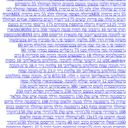
בון טבעוני בטעם בוטנים קרמל ושוקולד 55 גרם
מיקס
 ולבן 55 גרם כרמית MIX
בייגלה מצופה שוקולד לבן
בייגלה מצופה שוקולד חלב 55 גרם כרמית MIX
חטיף
עם פירות יבשים 175גר'
חטיף דגנים בתוספת אגוזים ושוקולד
חטיף גרונלה בתוספת צימוקים 175 גר'
טופי כדורים בטעם
ם
בונ' פח דמות סנטה השומר 350 גרם SORINI
מארז
ביבונצ'יק
בונ' פח משאית קריסמס 200 גרם SORINI
בובספוג
 330 מל
שק' קונפטי פי.וי.סי-סביביון מיקס צבעים
שק'
וי.סי-כד שמן מיקס צבעים
ממתק גומי מתקלף מיקס 60
י מתקלף מנגו 75 גרם
לייס בטעם כמהין שחור 90
קולד 18 גרם
צעצוע סנטה בובות עם סוכריות 8 גרם
1 קישוטי שולחן לחנוכה -כחול/זהב מיטאלי
חב' 10 כוסות
 שמח כחול/זהב מיטאלי
חב' 10 צלחות נייר ק.18 ס"מ-חנוכה
הב מיטאלי
חב' 10 צלחות נייר ק.23 ס"מ-חנוכה שמח
יטאלי
קפ' קרטון + חלון- 8/51/18 ס"מ -חנוכה שמח כחול/זהב
עוני
מארז סלסלה טסה
לוטוס קראנצ'י 380 גרם
ביסקויט קרמל לוטוס 156
לוטוס בטעם קרמל 250 גרם
גליליות וופלים לימון 250
ד איש שלג 150 גרם
סנטה וורלד סנטה,איש שלג ומלאך
סנטה וורלד סנטה קלאוס שקית 108 גרם
סנטה וורלד מיקס
 במגף 243 גרם
סנטה וורלד מיקס שוקולד קריסמס בכוס
י פינגווין 70ג'
היידי איש שלג 70ג'
היידי איש שלג 150ג'
קינדר
3xג' 45ג'
שוקולד קינדר בצורת סנטה קלאוס
קריסמיס כוכב קטן 40 ג
קינדר קריסמס שוקולד 150ג'
קינדר
בנים 75ג'
פררו קריסמס רושר כוכב 37.5 ג'
דופלו קריסמיס