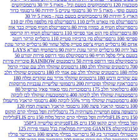
מבוקשים בטעם וניל - מארז 5 יח' 30 גרם
מבוקשים
5 יח' 30 גרם
גומי עיניים 5 יחידות 90 גרם
גומי כדור
מבוקשים בטעם בננה - מארז 5 יח' 30
ין טארט וליים 110 גרם
פרינגלס סין מלפפון מלח ים 110
חטיף פ. כמהין פירה 80 גרם
פרינגלס חטיף סטייק כבד אווז
לס סין הוט אנד ספייסי 110 גרם
פרינגלס חטיף רוז קריספי
פרינגלס סין ברביקיו סטייק 110 גרם
לייס קרקר רוטב
לייס חטיף צ'יפס סטייק פלפל שחור 90 גרם
לייס קרקר עוגת
לייס קרקר עוגת ירקות 90 גרם
חטיף תפו"א LAYS
פל חריף 90 גרם
סקיטלס גומי דרופס פירות יוגורט 50
ומי דרופס פירות 50 גרם
מנטוס RAINBOW סוכריות פירות
יס שוקולד חלב 180 גרם
טוניס שוקולד חלב עם שברי קרמל
טוניס שוקולד חלב עם אגוזי לוז 180 גרם
טוניס שוקולד חלב
 180 גרם
טוניס שוקולד מריר עם שקדים ומלח 180
וקולד וסוכריות 200 גרם
מוטי שלישיית עגבניות מרוסקות
ר חלב 175 גרם
סוכריות גומי סאוור פאץ' טרופיקל 80
וקולד חלב לובקה 400 גרם
מטבעות שוקולד לבן לובקה
ות שוקולד מריר 55% לובקה 400 גרם
גומי קראנץ' מרשמלו
י קראנץ' פיצה 100 גרם
גומי קראנץ' רצועות חמוץ 120
ס חמישיית משרוקית 75 גרם
גליליות וופל במילוי קרם קוקוס
גליליות וופל במילוי קרם קרמל מלוח 150 גרם FLIS
גליליות
קקאו 150 גרם FLIS
סניקרס שלישייה 3*50ג'
סקיטלס GIANTS סוכריות ממולאות בג'ל טעמי פירות 125
ורגר ביג 50 גרם
ריטר במילוי מרציפן 100 גרם
ריטר פרלין
ר חלב עם שברי אגוזים 100 גרם
ריטר מוס קקאו 100