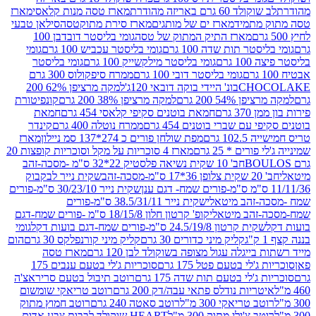
ד 60 גרם באריזה מהודרת
מארז טסה מנות קלאסי
מארז
מתמיד
מארז ים של מותגים
מארז סירת מתוקטסה
סילאן טבעי
מארז התיק המתוק של טסה
גומי בליסטר דובדבן 100
טר תות שדה 100 גרם
גומי בליסטר עכביש 100 גרם
גומי
 גרם
גומי בליסטר מילקשייק 100 גרם
גומי בליסטר
גומי בליסטר דובי 100 גרם
ממרח סיפקולוס 300 גרם
CHO
בונ' היידי בוקה דובאי 120ג'
למקה מרציפן 62% 200
54% 200 גרם
למקה מרציפן 38% 200 גרם
קונפיטורת
3 גרם
חמאת בוטנים סקיפי קלאסי 454 גרם
חמאת
עם שברי בוטנים 454 גרם
ממרח נוטלה 400 גרם
קינדר
10 גרם
מפת שולחן פורים כ 274*137 סמ ניילון
מארז
רים * 25 גרם
מארז 4 סוכריות על מקל וסוכריות קופצות 20
חב' 10 שקית נשיאה פלסטיק 22*32 ס"מ -מסכה-זהב
כה-זהב
שקית נייר לבקבוק
שקית נייר 30/23/10 ס"מ-פורים
-זהב מיטאלי
שקית נייר 38.5/31/11 ס"מ-פורים
זהב מיטאלי
קופ' קרטון חלון 18/15/8 ס"מ -פורים שמח-דגם
קית קרטון 24.5/19/8 ס"מ-פורים שמח-דגם בועות דקל
גומי
קליק מיני כדורים 30 גרם
קליק מיני קורנפלקס 30 גרם
הום
ייגלה עגול מצופה בשוקולד לבן 120 גרם
מארז טסה
'לי בטעם פטל 175 גרם
סוכריות ג'לי בטעם ענבים 175
ג'לי בטעם תות שדה 175 גרם
רוטב תיבול בטעם סריראצ'ה
ריות נודלס פתאי עבה/דק 200 גרם
רוטב טריאקי שומשום
ב טריאקי 300 מ"ל
רוטב סאטה 240 גרם
רוטב חמוץ מתוק
ב צ'ילי מתוק 300 מ"ל
HEART שוקולד לבבות צבע אדום