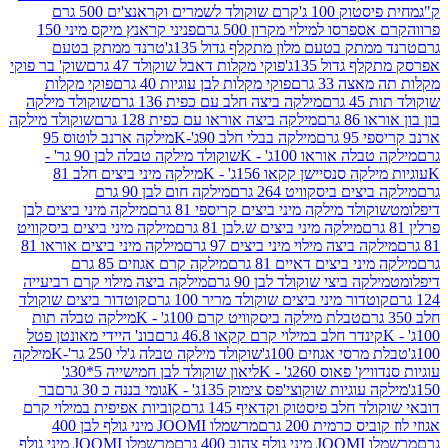
ק 100 ג'
קרם שוקולד לשמרים וקראנצ'ים 500 גרם
רסו למילוי מקרון 500 גרם
פניני קראנץ מיקס מיני 150
תק בטעם מלון מתקלף גדול 135ג'
טרנד ממתק בטעם
גדול 135ג'
פוקי מקלות דאבל שוקולד 47 גרם
שוק' בר פוקי
 33 גרם
פוקי מקלות לבן עוגיות 40 גרם
פוקי מקלות
רם
מילקה ביצה חלב עם כפית 136 גרם
שוקולד מילקה
 גרם
מילקה ביצה אוראו עם כפית 128 גרם
שוקולד מילקה
גרם
מילקה בבלי חלב 90ג'-K
מילקה ארנב לוטוס 95
ה אוראו 100ג' - K
שוקולד מילקה טבלה לבן 90 גר' -
ה סנסיישן קקאו 156ג' - K
מילקה מיני ביצים חלב 81
ים ביסקוויט 264 גרם
מילקה חום לבן 90 גרם
ולד מילקה מיני ביצים קריספי 81 גרם
מילקה מיני ביצים לבן
מילקה מיני ביצים ש.לבן 81 גרם
מילקה מיני ביצים ביסקוויט
 ביצה מילוי מיני ביצים 97 גרם
מילקה מיני ביצים אוראו 81
י ביצים דאיים 81 גרם
מילקה קרם אגוזים 85 גרם
קה ביצי שוקולד לבן 90 גרם
מילקה ביצה מילוי קרם רביעייה
דור מיני ביצים שוקולד מריר 100 גרם
קוטדור ביצים שוקולד
טבלת מילקה ביסקוויט קרם 100ג' - K
מילקה טבלה תות
נדר חלב במילוי קרם קקאו 46.8 גרם
בונ' היידי מאונטן פטל
סי אגוזים 100ג'
שוקולד מילקה טבלה ג'לי 250 גר'-K
מילקה
פאוס 260ג' - K
ליאון שוקולד לבן חמישייה 5*30ג'
וגיות שוקוצי'פס צימוק 135ג' - K
גומי בננה כ 30 גרם
בר
 חלב פיסטוק וקדאיף 145 גרם
קוביות אפיפית במילוי קרם
 כרמית 200 גרם
מרשמלו JOOMI מיני גולף לבן 400
400 גרם
מרשמלו JOOMI מיני גולף