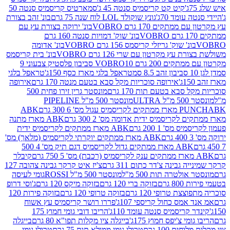
קיט קט קריסמיס סנטה 45 ג'
סמארטיס קריסמיס סנטה 50
עומד 70ג'
גונץ שוקולד LOL לוח שנה 75 גרם
בונ' זהב בצורת
תקים 170 גרם VOBRO
בונ' ירוקה בצורת עץ עם
בונ' שוק' דמויות סנטה 160 גרם
נ' שוק' גריזלי קריסמס 156 גרם VOBRO
בונ' אדומה
עץ מקרטון עם שרי 126 גרם VOBRO
בונ' בית קריסמס
 200 גרם VOBRO
10 סביבון פלסטיק צבעוני 9
טראפל בלגי מארז כסף 150ג'
טראפל בלגי
אירופה סוכריות מקל סבא בטעם מנטה 170 גרם
אירופה
סבא בטעם תות 170 גרם
מונסטר גרין זירו פחית 500
ULT
מונסטר 500 מ"ל PIPELINE
ABK
PU
לקריסמיס ידית אדומה מס' 2 300 גרם
ABK מארז מתנה
מס' 1 200 גרם
ABK מארז ממתקים לקריסמיס ידית
ABK מארז ממתקים יוקרתי לקריסמיס (מלאך) מס'
ABK מארז ממתקים גדול לקריסמיס דגם תיק מס' 4 500
קיבלר
גבינה צ'דר כתום 311 גרם
צ'יז איט קרקר גבינה צהובה 127
ולטרה תות 500 מ"ל
מונסטר 500 מ"ל ROSSI
גומי לעיסה
 גרם
בזוקה ברי 120 גרם
בזוקה מיקס 120 גרם
ג'וסי דרופ
ת טרופי 120 גרם
בזוקה טרופי 120 גרם
בזוקה פירות 120
מס כחול קריספי 107ג'
פררו רושר קריסמיס עץ אשוח
קריסמיס סנטה עומד 110ג'
הריבו דובי גומי חמוץ 175
י צ'יפס חמוץ 175ג'
בייגלה ציו מקלות תפו"א 80 גרם
בייגלה
ים 100 גרם
טרולי גומי ממולא תות 75 גרם
טרולי גומי