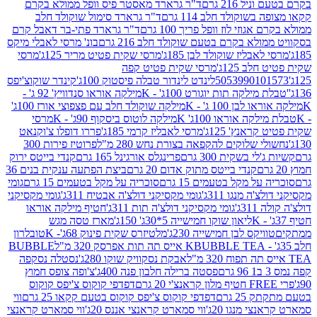
 216 גרם
ד"ר גרארד מאסטר פיס וופל ממולא בקרם
שוקולד חלב 114 גרם
ד"ר גרארד סימול שוקולד חלב
וזי לוז וופל פריך 100 גרם
ד"ר גרארד פתי-בר דאבל קרם
לא בקרם בטעם שוקולד חלב 216 גרם
בונ' מרסי לאבלי מיקס
בליז שוקולד לבן 185ג'
מרסי שקית פטיט מריר 125ג'
מרסי
ב 125ג'
מרסי שקית פטיט קפה
505399010
לינדט לינדור טבלה פיסטוק 100ג'
קינדר שוקוצ'יפס
ילקה תות יוגורט 100ג' - K
מילקה אוראו סנדוויץ' 92 ג' -
בן 100 ג' - K
מילקה שוקולד חלב עם פצפוצי אורז 100ג'
ה אוראו 100ג' K
מילקה לוטוס ביסקוף 90ג' - K
מרסי
אנץ' 125ג'
מרסי לאבליז קרמי 185ג'
פררו דופלו צ'וקנאט
 שלוקים להקפאה בצורת נחש 280 מ"ל
פרוטיז פירות 300
י בשקית 300 גרם
פרינגלס אורגינל 165 גרם
קנדי בייטס ירוק
קנדי בייטס מתוק אדום 20 גרם
ביצת הפתעה ענקית בנים 36
ל מקל בטעמים 15 גרם
סוכריה על מקל בטעמים 15 גרם
גומי
 מנגו 311ג'
גומי מקסיקני דולצ'ה אבטיח 311ג'
גומי מקסיקני
ג'
גומי מקסיקני דולצ'ה תות 311ג'
חטיף מילקה אוראו
ליאון שוקו חמישייה 5*30ג' 150ג'
מארז טסה מגש
יקס לבן חמישייה 230ג'
מלטיזרס שקית פינוק 68ג'- K
טובלרון
BUBBLE TEA אייס תה תות אפרסק 320 מ"ל
BUBBLE
אבקת נסקוויק שוקו 280ג'
נסטלה נסקפה
פסטה ברילה חלבון פנה 400ג'
צ'ופה צופס חמוץ
דפדפי קוקוס צ'יפס קוקוס
2 גרם
דפדפי קוקוס צ'יפס קוקוס בטעם קקאו 25 גרם
ווי
 מנגו 20ג'
ווי סמארט קראנצי אננס 20ג'
ווי סמארט קראנצי