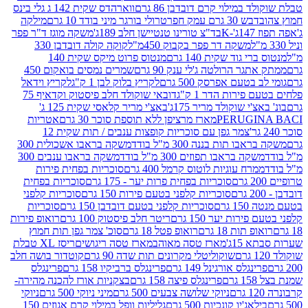
במילוי קרם דובדבן 86 גרם
ווארהדס שקית 142 ג גלי בינס
בש 30 גרם עמק חפר
טרולי בורגר מיני בודד 10 גרם
מילקה
K
בד"צ טורינו טנטיישן חלב 189ג'
משקה מוגז ד"ר פפר
משקה דר פפר בקבוק 450מ"ל
קוקה קולה דובדבן 330
 גוד שקית 140 גרם
מנטוס פרוט מיקס שקית 140
ר הרולטה ג'לי ענק 90 גרם
שמרים נמסים בואקום 450
בטעם אפרסק 500 גרם
לקריץ בלוק לבן 1 ק"ג
לקריץ וידאל
ירות הדר 1 ק"ג
דובאי שוקולד חלב פיסטוק וקדאיף 75
י שוקולד מריר 175ג'
באצ'י מריר קלאסי שקית 125 ג'
PERUGI
מארז מרציפן ללא תוספת סוכר 30 גרם
אטריות
צמר גפן עם סוכריות קופצות ענבים / תות שקית 12
 תות בננה 300 מ"ל בודד
משקה בראבו אשכולית 300
ה בראבו תפוזים 300 מ"ל בודד
משקה בראבו ענבים 300
רח עוגיות לוטוס קרמל 400 גרם
סוכריות בפחית פירות
סוכריות בפחית פרות יער - 175 גרם
סוכריות בפחית
סוכריות קלפני בטעם פירות 150 גרם
סוכריות קלפני
גרם
סוכריות קלפני בטעם דובדבן 150 גרם
סוכריות
רות יער 150 גרם
ריטר חלב פיסטוק 100 גרם
רואופ פירות
תות 18 גרם
רואופ פטל 18 גרם
סוכ' צמר גפן תות חמוץ
1ג'
מארז טסה מאוהב
מארז טסה ריגושים
ריסז XL טבלת
שוקוליטלי מקרונים תות שדה 90 גרם
קוטדור בושה חלב
גלס אורגינל 149 גרם
פרינגלס ברביקיו 158 גרם
פרינגלס
פרינגלס פיצה 158 גרם
בצקניות אורז להכנה מהירה-
ניוקי שלושה צבעים 500 גרם
מיני ניוקי 500 גרם
ניוקי
ג'יו קונכיות 500 גרם
גליליות וופל במילוי קרם אגוזים 150