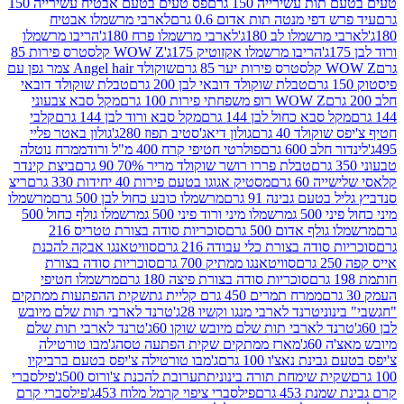
ת עשירייה 150 גרם
פס טעים בטעם אבטיח עשירייה 150
דפי מנטה תות אדום 0.6 גרם
לארבי מרשמלו אבטיח
מרשמלו לב 180ג'
לארבי מרשמלו פרח 180ג'
הריבו מרשמלו
הריבו מרשמלו אקזוטיק 175ג'
WOW Z קלסטרס פירות 85
 85 גרם
שוקולד Angel hair צמר גפן עם
טבלת שוקולד דובאי לבן 200 גרם
טבלת שוקולד דובאי
WOW Z רופ משפחתי פירות 100 גרם
מקל סבא צבעוני
 סבא כחול לבן 144 גרם
מקל סבא ורוד לבן 144 גרם
קלבי
ולד 40 גרם
גולון דיאג'סטיב תפוז 280ג'
גולון באטר פליי
ב 600 גרם
פולרטי חטיפי קרח 400 מ"ל ורוד
ממרח נוטלה
טבלת פררו רושר שוקולד מריר 70% 90 גרם
ביצת קינדר
60 גרם
מסטיק אגוגו בטעם פירות 40 יחידות 330 גרם
ריצ
טעם גבינה 91 גרם
מרשמלו כובע כחול לבן 500 גרם
מרשמלו
50 ג
מרשמלו מיני ורוד פיני 500 ג
מרשמלו גולף כחול 500
לף אדום 500 גרם
סוכריות סודה בצורת טטריס 216
סודה בצורת כלי עבודה 216 גרם
סוויטאנגו אבקה להכנת
סוויטאנגו ממתיק 700 גרם
סוכריות סודה בצורת
סוכריות סודה בצורת פיצה 180 גרם
מרשמלו חטיפי
ממרח תמרים 450 גרם קליית גת
שקית ההפתעות ממתקים
וני
טרנד לארבי מנגו וקשיו 28ג'
טרנד לארבי תות שלם מיובש
ד לארבי תות שלם מיובש שוקו 60ג'
טרנד לארבי תות שלם
6ג'
מארז ממתקים שקית הפתעה טסה
ג'מבו טורטילה
נת נאצ'ו 100 גרם
ג'מבו טורטילה צ'יפס בטעם ברביקיו
ית שימחת תורה בינונית
תערובת להכנת צ'ורוס 500ג'
פילסברי
 453 גרם
פילסברי ציפוי קרמל מלוח 453ג'
פילסברי קרם