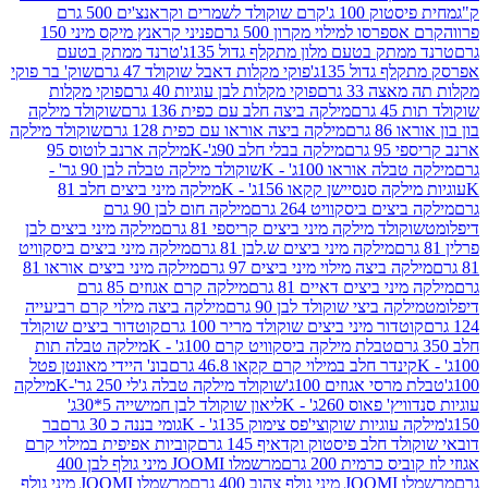
ק 100 ג'
קרם שוקולד לשמרים וקראנצ'ים 500 גרם
רסו למילוי מקרון 500 גרם
פניני קראנץ מיקס מיני 150
תק בטעם מלון מתקלף גדול 135ג'
טרנד ממתק בטעם
גדול 135ג'
פוקי מקלות דאבל שוקולד 47 גרם
שוק' בר פוקי
 33 גרם
פוקי מקלות לבן עוגיות 40 גרם
פוקי מקלות
רם
מילקה ביצה חלב עם כפית 136 גרם
שוקולד מילקה
 גרם
מילקה ביצה אוראו עם כפית 128 גרם
שוקולד מילקה
גרם
מילקה בבלי חלב 90ג'-K
מילקה ארנב לוטוס 95
ה אוראו 100ג' - K
שוקולד מילקה טבלה לבן 90 גר' -
ה סנסיישן קקאו 156ג' - K
מילקה מיני ביצים חלב 81
ים ביסקוויט 264 גרם
מילקה חום לבן 90 גרם
ולד מילקה מיני ביצים קריספי 81 גרם
מילקה מיני ביצים לבן
מילקה מיני ביצים ש.לבן 81 גרם
מילקה מיני ביצים ביסקוויט
 ביצה מילוי מיני ביצים 97 גרם
מילקה מיני ביצים אוראו 81
י ביצים דאיים 81 גרם
מילקה קרם אגוזים 85 גרם
קה ביצי שוקולד לבן 90 גרם
מילקה ביצה מילוי קרם רביעייה
דור מיני ביצים שוקולד מריר 100 גרם
קוטדור ביצים שוקולד
טבלת מילקה ביסקוויט קרם 100ג' - K
מילקה טבלה תות
נדר חלב במילוי קרם קקאו 46.8 גרם
בונ' היידי מאונטן פטל
סי אגוזים 100ג'
שוקולד מילקה טבלה ג'לי 250 גר'-K
מילקה
פאוס 260ג' - K
ליאון שוקולד לבן חמישייה 5*30ג'
וגיות שוקוצי'פס צימוק 135ג' - K
גומי בננה כ 30 גרם
בר
 חלב פיסטוק וקדאיף 145 גרם
קוביות אפיפית במילוי קרם
 כרמית 200 גרם
מרשמלו JOOMI מיני גולף לבן 400
400 גרם
מרשמלו JOOMI מיני גולף