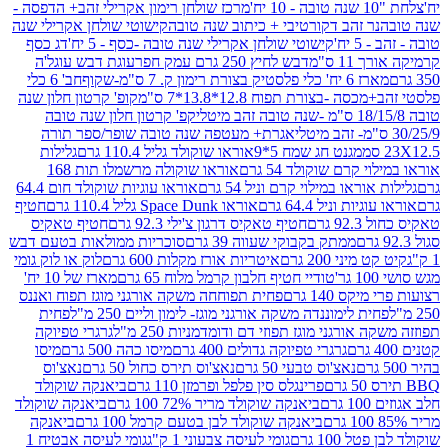
מרכז שולחן רימון אקרילי זהב+ הדפסה -
ר זהב דקורטיבי + כיתוב שנה טובה
קישוטי שולחן אקרילי שנה
יח'
קישוטי שולחן אקרילי שנה טובה -כסף - 5 יח'
דג כסף
 ס"מ
דבש לחיץ 250 גרם עמק חפר
עוגת דבש עוגל'ה
טיק בצורת רימון ק. 7 ס"מ-שקוף
חב' 6 כלי
 -בצורת תפוח 12.8*13.8*7 ס"מ
קופ' קרטון חלון שנה
קפ' קרטון חלון שנה טובה
אגרת+ מעטפה שנה טובה שופר/ספר תורה
מגנט חג שמח 5*9
אוראו שוקולד גליל 110.4 גרם
גלילות
קרם שוקולד 54 גרם
אוראו שוקולה מרשמלו תות 168
ראו במילוי קרם וניל 54 גרם
אוראו עוגיות שוקולד חום 64.4
ת וניל 64.4 גרם
אוראו Space Dunk גליל 110.4 גרם
חטיף
גרם
חטיף טאקיס דרגון צ'ילי 92.3 גרם
חטיף טאקיס
ממתק בקבוקי שעווה 39 גרם
סוכריות ממולאות בטעם דבש
יני 200 גרם
איטריות אורז מקלות 600 גרם
לוק או לוק גומי
טודיי חטיף חלבון קרמל מלוח 65 גרם
מארז של 10 יח'
ס 140 גרם
פחית תפוחחה משקה אורגני מוגז תפוח ואננס
ת לימוננדה משקה אורגני מוגז- לימון וליים 250 מ"ל
פחית
אורגני מוגז תפוזי דם ודומדמניות 250 מ"ל
גרגרי טפיוקה
גרגרי טפיוקה גדולים 400 גרם
מיסו כהה 500 גרם
מיסו
נאצ'וס טבעי 50 גרם
נאצ'וס תירס כחול 50 גרם
נאצ'וס
פרינגלס סין פלפל ופרמזן 110 גרם
ביאנקה שוקולד
ם
ביאנקה שוקולד מריר 72% 100 גרם
ביאנקה שוקולד
ביאנקה שוקולד לבן בטעם קרמל 100 גרם
ביאנקה
100 גרם
גומי לעיסה צבעוני 1 ק"ג
גומי לעיסה אבטיח 1