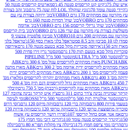
קיט קט קריסמיס סנטה 45 ג'
סמארטיס קריסמיס סנטה 50
עומד 70ג'
גונץ שוקולד LOL לוח שנה 75 גרם
בונ' זהב בצורת
תקים 170 גרם VOBRO
בונ' ירוקה בצורת עץ עם
בונ' שוק' דמויות סנטה 160 גרם
נ' שוק' גריזלי קריסמס 156 גרם VOBRO
בונ' אדומה
עץ מקרטון עם שרי 126 גרם VOBRO
בונ' בית קריסמס
 200 גרם VOBRO
10 סביבון פלסטיק צבעוני 9
טראפל בלגי מארז כסף 150ג'
טראפל בלגי
אירופה סוכריות מקל סבא בטעם מנטה 170 גרם
אירופה
סבא בטעם תות 170 גרם
מונסטר גרין זירו פחית 500
ULT
מונסטר 500 מ"ל PIPELINE
ABK
PU
לקריסמיס ידית אדומה מס' 2 300 גרם
ABK מארז מתנה
מס' 1 200 גרם
ABK מארז ממתקים לקריסמיס ידית
ABK מארז ממתקים יוקרתי לקריסמיס (מלאך) מס'
ABK מארז ממתקים גדול לקריסמיס דגם תיק מס' 4 500
קיבלר
גבינה צ'דר כתום 311 גרם
צ'יז איט קרקר גבינה צהובה 127
ולטרה תות 500 מ"ל
מונסטר 500 מ"ל ROSSI
גומי לעיסה
 גרם
בזוקה ברי 120 גרם
בזוקה מיקס 120 גרם
ג'וסי דרופ
ת טרופי 120 גרם
בזוקה טרופי 120 גרם
בזוקה פירות 120
מס כחול קריספי 107ג'
פררו רושר קריסמיס עץ אשוח
קריסמיס סנטה עומד 110ג'
הריבו דובי גומי חמוץ 175
י צ'יפס חמוץ 175ג'
בייגלה ציו מקלות תפו"א 80 גרם
בייגלה
ים 100 גרם
טרולי גומי ממולא תות 75 גרם
טרולי גומי