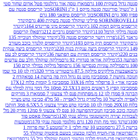
ת 100 גרם
מארז טסה אור גדול
גומי פטל אדום שחור סטי
רינטה סנטה מיקס 1 ק"ג SORINI
בונ' קריסמס סנטה עם
בונ' קריסמס טיפאני 180 גרם
גרם
SORINI
קינדר
דמות 102 ג'
קינדר קריסמיס מיני פריינדס 164ג'
קינדר
מל 110ג'
קינדר קריסמס גרביים 212ג'
רפאלו קריסמס
פררו רושר קריסמיס סנטה 70ג'
קינדר שוקולד חנוכייה 135
יסמס תיק מיקס 193ג'
קינדר קריסמיס קלנדר כוכב מעורב
 קריסמיס ביצה ענקית בנות 220ג'
קינדר קריסמיס ביצה ענקית
ינדר קריסמס דמויות עם הפתעה 36ג'
קינדר קריסמיס לב עם
מילקה אוראו סנדוויץ 92 גרם
מילקה שוקולד חלב עם עדשים
קה עוגיות סנסיישן 156 גרם
וופל מילקה במילוי קרם 150
לקיניס מילקה 87.5 גרם
טורינו מריר 320ג'
דן לגן 10 כד שמן
 סמ
סביבון מוט נס גדול היה פה ברשת 14 סמ
אקדח 2
33 סמ
סביבון 5 קומות בלוח 17X12
ופ 22.5X13 סמ
10 כלי דמוי נורה למילוי עם
דן לגן 12 מ.מפתחות פנס לד צבעוני 7 סמ
מארז 3 מזרקים
10 מל'
מזרק גדול לאפייה - 50 מל'
4 סביבון טוש מצייר
דן לגן 10 סביבון טוש מצייר צבעוני 6.5X5.5 סמ
3 חותכן
סביבון חנוכיה
הפתעה 10 פנס לד צבעוני 9 סמ
12 מזרק 20 מל'
ירה וקישוט
גומי נודלס ענקי 120ג'
מרשמלו פאסט פוד
 מח תות 120 גרם נוזל
גומי סנטה ענקי 170ג'
מטבעות
מטבע 10 שח חלבי 1 ק"ג
מטבע 5 שח פרווה 1
פרוטאין פרו-חטיף חלבון טבעוני בטעם פיסטוק שוקולד 55
פרו-חטיף חלבון טבעוני בטעם שוקולד וניל 55 גרם
פרוטאין