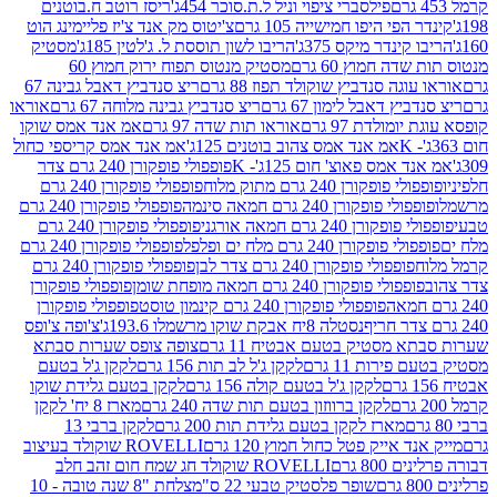
פילסברי ציפוי וניל ל.ת.סוכר 454ג'
ריסז רוטב ח.בוטנים
פי היפו חמישייה 105 גרם
צ'יטוס מק אנד צ'יז פליימינג הוט
ינדר מיקס 375ג'
הריבו לשון תוססת ל. ג'לטין 185ג'
מסטיק
ה חמוץ 60 גרם
מסטיק מנטוס תפוח ירוק חמוץ 60
גה סנדביץ שוקולד תפוז 88 גרם
ריצ סנדביץ דאבל גבינה 67
ץ דאבל לימון 67 גרם
ריצ סנדביץ גבינה מלוחה 67 גרם
אוראו
מולדת 97 גרם
אוראו תות שדה 97 גרם
אמ אנד אמס שוקו
אמ אנד אמס צהוב בוטנים 125ג'
אמ אנד אמס קריספי כחול
אמס פאוצ' חום 125ג'- K
פופפולי פופקורן 240 גרם צדר
פופקורן 240 גרם מתוק מלוח
פופפולי פופקורן 240 גרם
י פופקורן 240 גרם חמאה סינמה
פופפולי פופקורן 240 גרם
רן 240 גרם חמאה אורגני
פופפולי פופקורן 240 גרם
פופקורן 240 גרם מלח ים ופלפל
פופפולי פופקורן 240 גרם
פופפולי פופקורן 240 גרם צדר לבן
פופפולי פופקורן 240 גרם
פולי פופקורן 240 גרם חמאה מופחת שומן
פופפולי פופקורן
פופפולי פופקורן 240 גרם קינמון טוסט
פופפולי פופקורן
נסטלה 8יח אבקת שוקו מרשמלו 193.6ג'
צ'ופה צ'ופס
 מסטיק בטעם אבטיח 11 גרם
צופה צופס שערות סבתא
ירות 11 גרם
לקקן ג'ל לב תות 156 גרם
לקקן ג'ל בטעם
לקקן ג'ל בטעם קולה 156 גרם
לקקן בטעם גלידת שוקו
לקקן ברווזון בטעם תות שדה 240 גרם
מארז 8 יח' לקקן
מארז לקקן בטעם גלידת תות 200 גרם
לקקן ברבי 13
 אייק פטל כחול חמוץ 120 גרם
ROVELLI שוקולד בעיצוב
80 גרם
ROVELLI שוקולד חג שמח חום זהב חלב
שופר פלסטיק טבעי 22 ס"מ
צלחת "8 שנה טובה - 10