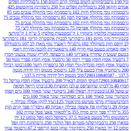
ביסקוויט לוטוס במילוי קרם לוטוס 150 גרם
גליליות וופלים
 גרם
גליליות וופלים וניל 250 גרם
היינץ מיוקטשופ 425
י מתקלף חיות 102 גרם
ממתק גומי מתקלף ענבים מנגו 85
י מתקלף אפרסק תפוז 85 גרם
ממתק גומי מתקלף ענבים 75
י מתקלף חיות 102 גרם
ממתק גומי מתקלף ענבים 75
י מתקלף אפרסק 75 גרם
ממתק גומי מתקלף ליצ'י 75
לוטיזן ביטקוין 1 ק"ג
מטבעות מולטיזן 5 ש"ח 1 ק"ג
הרשי
 מיקס 181 גרם
הרשי לבבות אקסטרה קרימי 181 גרם
הרשי
שוקולד 102 גרם
ג'ולי ראנצ'ר גומי מארז לב 107 גרם
נודלס
בטעם עוף חריף 140 גרם
אטריות להכנה מהירה ראמן
שחורה צאצ'רוני 140 גרם
צופה לקריץ שטוח צבעוני חמוץ
מץ חומץ ספריי רימון 50 גרם
עיד אומץ חומץ ספריי מטף 50
 חומץ סוכריה+גלי חמוץ 50 גרם
פררו רושר 100ג'
בוטן רביולי
ף אורז בטעם צ'לי 120 גרם
סוכ' מנטוס רול יחידה מנטה
סוכ' מנטוס רול יחידה פירות 37.5ג' -
72901
חטיפי חומוס דבאייל 200 גרם
עיד אומץ חומץ טריפל ג'ל
ברגן שוקוצ'יפס ש.לבן חמוציות 130ג'
ברגן רויאל חמאה
בונבוניירה רפאלו 240 גרם
קנדי שוגר סאוור 100 גרם תפוח
וור 100 גרם תפוח
קנדי שוגר סאוור 100 גרם
 מרסי פטיטס מיניאטור 125ג'
עיד לקקן אסלה טבילה +
לקקן פח אשפה טבילה +אבקה 40 גרם
ד"ר פפר קרם תות
 פפר קרם סודה 355 מ"ל
סאוור פאצ' פטל שקית 102
יל בטעם פאנטה 37.5 גרם
וופל ג'נסן-וופל טוסט 12 יח'
בקרסלנד-סטרופ וופל הולנדי 250 גרם
תחנת רוח וופל
קינדר שוקו בונס קריספי 67.2 גרם
גומי ענקי