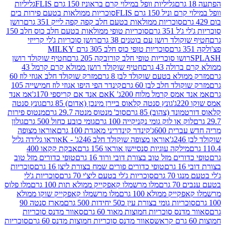
גליליות וופל במילוי קרם בראוניז 150 גרם FLIS
גליליות
יל 150 גרם FLIS
סוכריות ממולאות בטעם פירות בים
סוכריות ממולאות בטעם חלב קפה קפה לייק 351 גרם
רושן
351 גרם
סוכריות טופי ממולאות בטעם חלב כוס חלב 150
ולד רושן עם בוטנים 38 גרם
רושן סוכריות ג'לי קרייזי
סוכריות טופי כוס חלב 305 גרם MILKY
ושו סוכריות טופי חלב קורובקה 205 גרם
חטיף שוקולד רושן
לה 43 גרם
חטיף שוקולד רושן ממולא קרם קרמל 43
ולא בטעם שוקולד לבן 8 גרם
מזרק שוקולד חלב אגוזי לוז 60
לד חלב לבן 60 גרם
קינדר הפי היפו אגוזי לוז חמישייה 105
מס קרמל מלוח 200ג' K
אם אנד אם קריספי 170ג'
אמ אנד
גונץ סנטה קלאוס ביירן מינכן (אדום) 85 גרם
גונץ סנטה
ד (צהוב) 85 גרם
סוכ' מנטוס מנטה 29.7 גרם
מנטוס פירות
ק או לוק גומי נקניקייה 100 גרם
גומי כובע כחול 500 גרם
גולון
ית 600ג'
קינדר קינדריני מאגדת 100 גרם
אוראו מצופה
'
אוראו מצופה שוקולד חלב 246ג' - K
אוראו גלידה גליל
ילקה עוגיות סנסיישן אוראו 156 גרם
אבקת קקאו 400
רים מזל טוב בצורת דובי ורוד 16 גרם
טופי כדורים מזל טוב
ם
טופי כדורים פורים שמח בצורת ליצן 16 גרם
סוכריות
70 גרם
סוכריות ג'לי בטעם ליצ'י 70 גרם
סוכריות ג'לי
גרם
מלו מרשמלו קאפקייק ממולא תות 100 גרם
מלו פלוס
יק ממולא 100 גרם
מלו מרשמלו קאפקייק שוקו ממולא
יות גומי בצורת עין כ50 יחידות 500 גרם
מארז סנטה 90
נס סוכריות חמוצות מאוד 60 גרם
סאוור מדנס סוכריות
סאוור מדנס סוכריות חמוצות מדנס 60 גרם
סוכריות