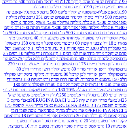
לפאי גראהם קרקר 170ג'
גומי וידאל תות סוכר 500 גר'
ברילה
לימון 190ג'
ברילה פסטו בזיליקום מוצרלה
ג'לו-פאנטונה שוקולד צ'יפס 500 גרם
סאנטאנג'לו-פאנטונה
דיי ביסתן קלינדר בטעמים שונים 251 גרם
טבלת מילקה
K
טבלת מילקה טריולד 280ג' K
שוק' מילקה אוראו
לת מילקה שוקו אנד קקס 300ג' K
גומי תנתה 500 גרם מיקס
 תות בננה
גומי תנתה 500 גר' תות חמוץ גדול
גומי תנתה 500 גר'
יות ג'לי עטופות שמחות
ראש משוגע תות 40 גרם
לקקני מיני
פרינגלס פלפל הבאנרס 158 גרם
שוק'
 200ג'
דג כסף פרווה 1 ק"ג
דג זהב חלבי- 1 ק"ג
cremo וופל
 מריר בודד
אורז לבן דביק 1 ק"ג
אצות נורי סילוור 10 דפים 25
נת סחלב 500 גרם
נסטלה קורנפלקס ללא גלוטן 375ג'
אנטון
וי בייליס 175 גרם
אנטון ברג מרציפן משמש בברנדי 220
שן אורירי מריר 80 גרם
שוקולד רושן אורירי חלב 80
ושן אורירי לבן קרמל 80 גרם
עוגיות מילקה ביסקוויט שוקולד
מארז סוכריות לעיסה תות שדה ודומדמניות 150 גרם
היידי
1ג'
טוניס שוקולד חלב עם עוגיות שוקולד צ'יפס 180
לד מריר מעולה 70% 180 גרם
טוניס שוקולד חלב עם שברי
גולון דיאג'סטיב 250ג'
גולון דיאג'סטיב ש.שועל שוק'
 קפה שקית 125 ג' PERUGINA BACI
באצ'י מיקס 3
PERUGINA
באצ'י מריר 70% קופסה 175
מארז משולב מתוק טסה
מארז טסה שובי דובי
קן רולר תות 20 גרם
יאמס אבן נייר ומספריים 18 גרם
יאמס
עם פטל 20 גרם
יאמס סוכריות סוכר חמוצות בטעם
יאמס סוכריות סוכר חמוצות בטעם תות 10 גרם
ביצת