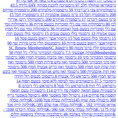
פצות בום מיקס 4 טעמים 4 גרם
אוראו אפרסק 97
ולד חלב 97 גרם
ערכה להכנת ממתק DIY גלידה 43.5
בי ג'ינג'רברד 59 גרם
ממרח מלטיזרס 200 גרם
ממרח טוויקס
בל 15 ס"מ בטעם אוכמניות 17 גרם
מסטיק חבל 15
בן 17 גרם
ממרח סניקרס 200 גרם
שוקולד רושן אורירי
מקלות גומי עם ג'לי וסוכריות בטעם פירות 36 גרם
מקלות גומי
ריות בטעם פטל ואוכמניות 36 גרם
מקלות גומי עם ג'לי חמוץ
רם
גומי בולז בטעם ענבים 15 גרם
גומי בולז בטעם תות
בולז בטעם פטל 15 גרם
קראנצ'י רואופ בטעם פטל 10
רואופ בטעם פירות 10 גרם
מנטוס קלין ברט פירות יער 90
ין ברט' מנטה 90 גרם
SC Join
SC Renew Membership
M
ממתק אצבעוני 7.5 גרם
גומי המבורגר גדול+ ג'ל חמוץ 50
גר מיני 10 גרם
גומי ואוו בקבוק מסטיק חמוץ 500 גרם
גומי
גר 500 גרם
גומי ואוו נחש פירות חמוץ 500 גרם
גומי ואוו
מוץ 500 גרם
גומי ואוו כריש אבטיח חמוץ 500 גרם
גומי
ות 500 גרם
גומי ואוו נחש אנקונדה 500 גרם
גומי ואוו כובע
רם
ראש ג'לי אבטיח 8 גרם
סוכ' מנטוס רול יחידה
אורביט גומי לעיסה ללא סוכר בטעם תפוח 14
תות 8 גרם
ראש ג'לי פטל 8 גרם
ראש ג'לי דובדבן 8
עם חמאה קופסת פח ורדים 114 גרם
עוגיות טעם חמאה
 114 גרם
רול וופל מאסטר 400 גרם
וופל מאסטר גריף
ון מגה שוקו 145ג'
מילקה טבלה פטל 100ג'-K
מילקה טבלה
ג' - K
מילקה טבלה אגוז שלם 95ג'-K
מילקה קייק אנד
מילקה טבלה צימוק אגוז 90ג'-K
מילקה טבלה דובדבן 100ג' -
ת שוקולד באהבה 48 גרם
לבבות שוקולד בקופסא יהלום