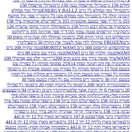
טרולי מרשמלו בננה 150 גרם
טרולי מרשמלו 150
לא 75 גרם ENERGY BALLZ
טרולי גומי ממולא
גרם
טרולי גומי ממולא מנגו 75 גרם
ד"ר פפר וניל מוקצף
 פפר בטעם אוכמניות 355 מ"ל
פרינגלס אדובאדה צילי 158
נגלס דבש חרדל 158 גרם
שוקולד קינדר מקסי שישייה 126
ריסמיס סנטה עומד 55ג'
ד"ר פפר אורגינל 355 מ"ל
קלוגס
 בוקר תירס 250 גרם
גונץ שוקולד לוח שנה מיקי מאוס 50
 את הקרח 50 גרם
צילינדר
50 גרם MORITZ WAWI
סנטה שקית 200 גרם
לנדר 50 גרם WAWI
סנטה בודד עם כובע 80 גרם
 סנטה בודד עם כובע וכיס 200גר'
ריטר חלב עם אמיצ'לי 100
 זהב חנוכה שמח 25X14 סמ
גוסי ממתק ג'ל בצורת עט
ם
גוסי ממתק ג'ל בצורת עט בטעם אבטיח 15 גרם
גוסי
ורת עט בטעם תות 15 גרם
גומי דיפ מקלות עם ג'ל חמוץ
ם
גומי דיפ מקלות עם ג'ל חמוץ בטעם פטל 30
דובאי 200 גרם
גוסי ג'ל בקבוק חמוץ 20 גרם
גוסי ג'ל סמיילי
וצר פלסטיק
קינדר דגנים רביעייה 94 גרם
צעצוע
סוכריות
לקקן סיסי סטיקס פינגווין תות 9 גרם
פרינגלס פילי
רם
פרינגלס הכל בייגל 158 גרם
פרינגלס שמנת בצל צדר
נגלס מלח וינגרייט 158 גרם
פרינגלס ראנץ' 158 גרם
פרינגלס
קיבלר קרקר שמינייה קלאב צ'דר 311 גרם
פררו
אסורטמנט 197.8 גרם
אוראו מארז וניל 12 יח' 441.6
ידה 12 יח' 331.2 גרם
אוראו מארז שוקו 12 יח' 441.6
ת 12 יח' 441.6 גרם
ממתק אבקה חמוץ- מתוק בטעם