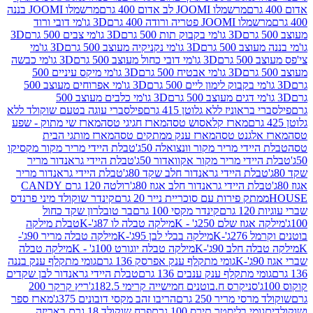
מרשמלו JOOMI לב אדום 400 גרם
מרשמלו JOOMI בננה
JOOM פטריה ורודה 400 גרם
3D גו'מי דובי ורוד
3D גו'מי בקבוק תות 500 גרם
3D גו'מי צבים 500 גרם
3D
 500 גרם
3D גו'מי נקניקיה מעוצב 500 גרם
3D גו'מי
גרם
3D גו'מי דובי כחול מעוצב 500 גרם
3D גו'מי כבשה
3D גו'מי אבטיח 500 גרם
3D גו'מי מיקס עיניים 500
3D גו'מי אפרוחים מעוצב 500
3D גו'מי כלבים מעוצב 500
ראוניז ללא גלוטן 415 גרם
פילסברי עוגה בטעם שוקולד ללא
מארז קלאסוש טסה
מארז חגיגי טסה
מארז שי מתוק - שפע
אלגנט טסה
מארז ענק ממתקים טסה
מארז מותגי הבית
ידי מריר מקור וונצואלה 50ג'
טבלת היידי מריר מקור מקסיקו
ידי מריר מקור אקוואדור 50ג'
טבלת היידי גראנדור מריר
לת היידי גראנדור חלב שקד 80ג'
טבלת היידי גראנדור מריר
ת היידי גראנדור חלב אגוז 80ג'
רולטה 120 גרם CANDY
תק פירות עם סוכריית נייר 20 גרם
קינדר שוקולד מיני פרנדס
רם
קינדר מקסי 100 גרם
בר טובלרון שקד כחול
וז שלם 250ג' - K
מילקה טבלה לו 87ג'-K
טבלת מילקה
2ג'-K
מילקה בבלי לבן 95ג'-K
מילקה טבלה מריר 90ג'-
חלב 90ג'-K
מילקה טבלה יוגורט 100ג' - K
מילקה טבלה
גומי מתקלף ענק אפרסק 136 גרם
גומי מתקלף ענק בננה
י מתקלף ענק ענבים 136 גרם
טבלת היידי גראנדור לבן שקדים
סניקרס ח.בוטנים חמישייה קרימי 182.5ג'
ריץ קרקר 200
סי מריר 250 גרם
הריבו זהב מקסי דובונים 375ג'
מארז ספר
ומי בליסטר תירס 100 גרם
פרח שוקולד 18 גרם באריזה