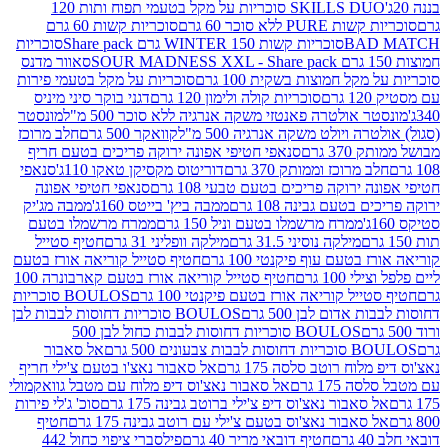
SKILLS DUO סוכריות על מקל בטעמי תפוח ותות 120
P ללא סוכר 60 גרם
סוכריות קשות 60 גרם
BAD
סוכריות קשות WINTER 150 גרם Share pack
סוכריות
סאוור מדנס
קל חמוצות בשקית 100 גרם
סוכריות על מקל בטעמי פירות
סוכריות קולה ולימון 120 גרם
דגני בוקר סיני מיניס
 אולטרה פאנטזי משקה אנרגיה ללא סוכר 500 מ"ל
מונסטר
ה ויולט משקה אנרגיה 500 מ"ל
קוואקר 500 גרם
חלב מרוכז
3 גרם
סנאפי חטיפי אפונה ירוקה פריכים בטעם חריף
 מרוכז וממותק 370 גרם
דוריטוס מקסיקן טאקו 110ג'
סנאפי
ירוקה פריכים בטעם טבעי 108 גרם
סנאפי חטיפי אפונה
בטעם גבינה 108 גרם
ממבה ביץ' בייטס 160ג'
ממבה מג'יק
ממרח מרשמלו בטעם וניל 150 גרם
ממרח מרשמלו בטעם
מילקה נוסיני 31.5 גרם
מילקה וופליני 31 גרם
חטיף סטייל
בטעם עוף פיקנטי 100 גרם
חטיף סטייל קוריאה אורז בטעם
100 גרם
חטיף סטייל קוריאה אורז בטעם קארבונרה 100
יל קוריאה אורז בטעם פיקנטי 100 גרם
BOULOS סוכריות
אדום לבן 500 גרם
BOULOS סוכריות דחוסות לבבות לבן
BOULOS סוכריות דחוסות לבבות כחול לבן 500
 צבעונים 500 גרם
אל סאבור
וח רוטב סלסה 175 גרם
אל סאבור נאצ'ו בטעם צ'ילי חריף
175 גרם
אל סאבור נאצ'וס דיפ מלוח עם מטבל גוואקמולי
סאבור נאצ'וס דיפ צ'ילי ברוטב גבינה 175 גרם
סוכ' ג'לי פירות
סאבור נאצ'וס בטעם צ'ילי עם רוטב גבינה 175 גרם
חטיף
חטיף דובאי מריר 40 גרם
פילסברי ציפוי כחול 442