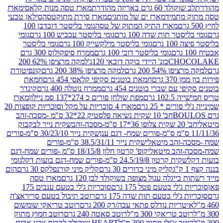
ד 60 גרם באריזה מהודרת
מארז טסה מנות קלאסי
מארז
מתמיד
מארז ים של מותגים
מארז סירת מתוקטסה
סילאן טבעי
מארז התיק המתוק של טסה
גומי בליסטר דובדבן 100
טר תות שדה 100 גרם
גומי בליסטר עכביש 100 גרם
גומי
 גרם
גומי בליסטר מילקשייק 100 גרם
גומי בליסטר
גומי בליסטר דובי 100 גרם
ממרח סיפקולוס 300 גרם
CHO
בונ' היידי בוקה דובאי 120ג'
למקה מרציפן 62% 200
54% 200 גרם
למקה מרציפן 38% 200 גרם
קונפיטורת
3 גרם
חמאת בוטנים סקיפי קלאסי 454 גרם
חמאת
עם שברי בוטנים 454 גרם
ממרח נוטלה 400 גרם
קינדר
10 גרם
מפת שולחן פורים כ 274*137 סמ ניילון
מארז
רים * 25 גרם
מארז 4 סוכריות על מקל וסוכריות קופצות 20
חב' 10 שקית נשיאה פלסטיק 22*32 ס"מ -מסכה-זהב
כה-זהב
שקית נייר לבקבוק
שקית נייר 30/23/10 ס"מ-פורים
-זהב מיטאלי
שקית נייר 38.5/31/11 ס"מ-פורים
זהב מיטאלי
קופ' קרטון חלון 18/15/8 ס"מ -פורים שמח-דגם
קית קרטון 24.5/19/8 ס"מ-פורים שמח-דגם בועות דקל
גומי
קליק מיני כדורים 30 גרם
קליק מיני קורנפלקס 30 גרם
הום
ייגלה עגול מצופה בשוקולד לבן 120 גרם
מארז טסה
'לי בטעם פטל 175 גרם
סוכריות ג'לי בטעם ענבים 175
ג'לי בטעם תות שדה 175 גרם
רוטב תיבול בטעם סריראצ'ה
ריות נודלס פתאי עבה/דק 200 גרם
רוטב טריאקי שומשום
ב טריאקי 300 מ"ל
רוטב סאטה 240 גרם
רוטב חמוץ מתוק
ב צ'ילי מתוק 300 מ"ל
HEART שוקולד לבבות צבע אדום