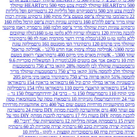
ולד לבבות צבע כסף 500 גרם
HEART שוקולד
50 גרם
סניקרס וופל גליליות 22 גרם
טוויקס וופל גליליות
ו טורטילה צ'יפס בטעם צ'ילי מתוק 100 גרם
קינג עוגיות רכות
ס ללת''ס 160 גרם
קינג עוגיות רכות צ'יפס קרמל מלוח 160
יות רכות שוקולד מריר צ'יפס חלבון 160 גרם
מרק ראמן פיקנטי
 גרם
גולון שרקיז ללא גלוטן טו-גו 160ג'
גולון שוקובום
 120ג'
טבלת פררו רושר מקדמיה ואגוז לוז 90 גרם
קינדר
נדס 120 גרם
קינדר הפי מומנטס 161 גרם
מילקה עוגת
מילקה טבלה צימוק אגוז חדש 270ג' - K
מילקה טראפל
שקית מארס מיני מיקס 400 גרם
קראנצ'י רואופ בטעם
אם אנד אם בוטנים 220ג'
מנורת 3 המשאלות סוכריות 9.6
לד לבן להמסה 28% קקאו בד"צ 750 גרם
מטבעות
 קקאו בד"צ 750 גרם
מטבעות שוקולד מריר
קינדר בואנו מיני מיקס 205
ראו במילוי קרם וניל 66 גרם
אוראו בראוניז 154 גרם
אוראו
אוראו קראנצ'י בייטס 110 גרם
אוראו גולדן 154 גרם
מילקה
מרשמלו 150 גר – ברבי 24 יחידות
מרשמלו 150 גר –
מרשמלו נקניקייה 10 גרם
מארז טסה של בוננזה
מארז טסה
עוגיות מזרחיות בטעם שום בצל 400 גרם אחוה
עוגיות מזרחיות
ערכה להכנת ממתק DIY טיפות 24 גרם
ערכה
 17 גרם
ערכה להכנת ממתק DIY גומי על
ממתק אבקה מדליקה 12 גרם
הנשיקות שלי "דובי" 40
 סוכריות כוכב 60 גרם
תיק יצירה סוכריות לב 60 גרם
תיק
פרח 60 גרם
סוכריות קופצות + לקקן - גלידה 10