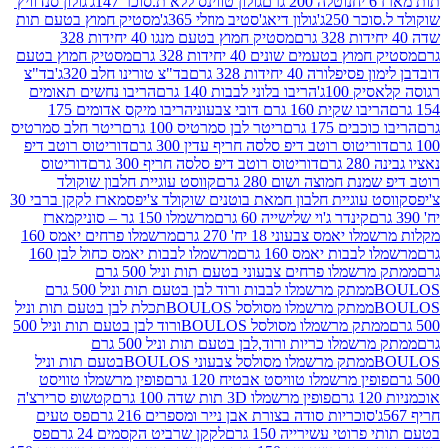
נוטלה 200 גרם
גולון טווינס ללא ת.סוכר 147ג'
גולון סנדוויץ'
250ג'
גולון דיאג'סטיב מוזלי 365ג'
מסטיק חמוץ בטעם תות
מסטיק חמוץ בטעם מנגו 40 יחידות 328
 בטעמים שונים 40 יחידות 328 גרם
מסטיק חמוץ בטעם
רה 40 יחידות 328 גרם
בד"צ טורינו חלב 320ג'
בד"צ
100ג'
הריבו בלוני לבבות 140 גרם
הריבו נחשים תאומים
שקית 160 גרם דובי צבעוני
הריבו מיקס אדומים 175
ים 175 גרם
ריטר לבן סמרטיס 100 גרם
ריטר חלב סמרטיס
יטוס רוטב דיפ סלסה חריף עדין 300 גרם
דוריטוס רוטב דיפ
ם
דוריטוס רוטב דיפ סלסה חריף 300 גרם
דוריטוס
ת חמוצה ושום 280 גרם
קווסט עוגיית חלבון שוקולד
 עוגיית חלבון חמאת בוטנים שוקולד צ'יפס
מארז לקקן ברבי 30
קינדר ג'וי שלישייה 60 גרם
מרשמלו 150 גר – סוניק
מארז
מס צבעוני 18 יח' 270 גרם
מרשמלו פרחים יאמס 160
בבות יאמס 160 גרם
מרשמלו לבבות יאמס כחול לבן 160
ממתק מרשמלו פרחים צבעוני בטעם תות וניל 500 גרם
ממתק מרשמלו לבבות ורוד לבן בטעם תות וניל 500 גרם
ממתק מרשמלו מסולסל BOULOSתכלת לבן בטעם תות וניל
ממתק מרשמלו מסולסל BOULOSורוד לבן בטעם תות וניל 500
ממתק מרשמלו כריות ורוד,לבן בטעם תות וניל 500 גרם
ממתק מרשמלו מסולסל צבעוני BOULOSבטעם תות וניל
ין מרשמלו טוויסט אבטיח 120 גרם
פופין מרשמלו טוויסט
פופין מרשמלו 3D תות שדה 100 גרם
קטשופ סרירצ'ה
סוכריות סודה בצורת אבן נייר ומספרים 216 גרם
פס טעים
טי עשירייה 150 גרם
לקקן שרביט הקסמים 24 גרם
פס