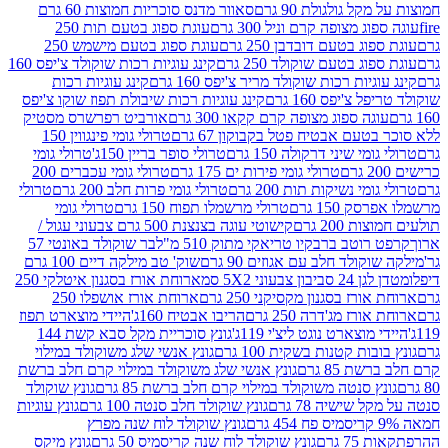
 גולגולת 90 גרם
סאוור מדנס סוכריות חמוצות 60 גרם
 מצופה קרם וניל 300 גרם
עוגת ספוג בטעם תות 250
 בטעם דובדבן 250 גרם
עוגת ספוג בטעם מישמש 250
ג בטעם שוקולד 250 גרם
קינג עוגיות רכות שוקולד צ'יפס 160
יות רכות שוקולד מריר צ'יפס 160 גרם
קינג עוגיות רכות
'יפס 160 גרם
קינג עוגיות רכות שיבולת תפוז שוקו צ'יפס
ה ספוג מצופה קרם קקאו 300 גרם
אורביט רפרשרס מסטיק
עם אבטיח פטל בקבוקון 67 גרם
טרולי גומי פינגווין 150
י שיני דרקולה 150 גרם
טרולי סופר בריין 150ג'
טרולי גומי
טרולי גומי פירות ים 175 גרם
טרולי גומי עכברים 200
י נשיקות תות 200 גרם
טרולי גומי פרות חלב 200 גרם
טרולי
150 גרם
טרולי מרשמלו תפוח 150 גרם
טרולי גומי
200 גרם
קישוטי עוגה בצנצנת 500 גרם צבעוני עגול /
טב ברבקיו טריאקי מתוק 510 מ"ל
בר שוקולד באונטי 57
ולד חלב עם אגוזים 90 גרם
שוק' טב מילקה דיים 100 גרם
יבון צבעוני 5X2 סמ
ארוחת אורז בסגנון איטלקי 250
ז בסגנון מקסיקני 250 גרם
ארוחת אורז אושפלו 250
ז מג'דרה 250 גרם
הריבו אבטיח 160ג'
היידי מוצארט תפוז
וצארט נוגט ליצ'י 119ג'
גונץ סוכריית מקל סבא קשת 144
ת קטנות בשקית 100 גרם
גונץ אנשי שלג משוקולד במילוי
85 גרם
גונץ אנשי שלג משוקולד במילוי קרם חלב ברשת
 סנטה משוקולד במילוי קרם חלב ברשת 85 גרם
גונץ שוקולד
שישיה 78 גרם
גונץ שוקולד חלב סנטה 100 גרם
גונץ עוגיות
גונץ שוקולד לוח שנה מפרץ
גרם
גונץ שוקולד לוח שנה קריסמיס 50 גרם
גונץ מיקס