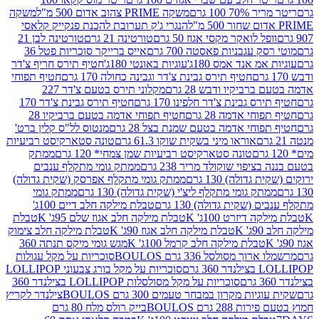
 100 גרם
משקה PRIME צהוב אדום 500 מ"ל
משקה
הנגרי ג'ק תערובת להכנת פנקייק קלאסי
ל לואקר מקסי אגוז 50 גרם
טורטינה 21 גרם
טורטינה לבן 21
 עגבניות פאסטה 700 גרם
אייס ברייקר סוכריות פטל 36
מ אנד אמס 180ג'
עוגיות באונטי 180ג'
חטיף תירס חריף צ'דר
חטיף תירס גבינת צ'דר וגבינה כחולה 170 גרם
חטיף תפוחי
ביקיו ודבש 28 גרם
מקלוני תירס בטעם צ'דר 227
 גבינת צ'דר חלפינו 170 גרם
חטיף תירס גבינת צ'דר 170
חי אדמה 28 גרם
חטיף תפוחי אדמה בטעם ברביקיו 28
וחי אדמה בטעם שמנת בצל 28 גרם
מנטוס לל"ס קלין ברט'
אוראו מיני בשקית שוקו 61.3 גרם
טונה סטארקיסט רביעיות
טונה סטארקיסט רביעיות שמן צמחי* 120 גרם
ממתק
יפוי שוקולד מריר 238 גרם
ממתק גומי מתקלף ענבים
דולה) 130 גרם
ממתק גומי מתקלף אפרסק (שקית גדולה)
ק גומי מתקלף ליצ'י (שקית גדולה) 130 גרם
ממתק גומי
(שקית גדולה) 130 גרם
טבלת מילקה חלב דיים 100ג'
דיזרט 100ג' K
טבלת מילקה חלב אגוז שלם 95ג' K
טבלת
K
טבלת מילקה חלב אגוז 90ג' K
טבלת מילקה חלב צימוק
טבלת מילקה חלב קרמל 100ג' K
מגש גומי מיקס תנתה 360
 מסולסל 336 גרם BOULOS
סוכריות על מקל עגולות
 גרם
סוכריות על מקל בורג צבעוני LOLLIPOP
סוכריות על מקל מסולסלות LOLLIPOP בצילנדר 360
ות מקרון במבחר טעמים 300 גרם BOULOS
צילנדר לקריץ
28 גרם BOULOS
בייק רולס מלח 80 גרם