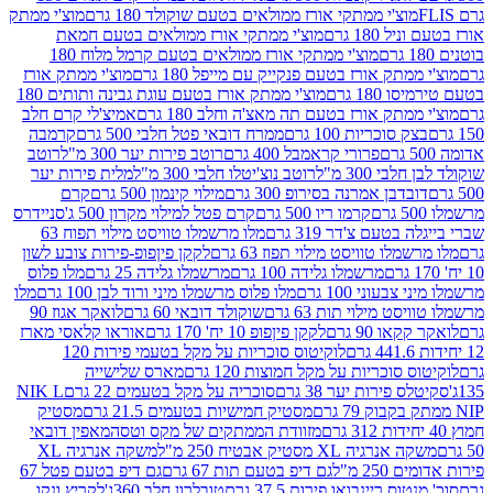
וצ'י ממתקי אורז ממולאים בטעם שוקולד 180 גרם
מוצ'י ממתק
180 גרם
מוצ'י ממתקי אורז ממולאים בטעם חמאת
מוצ'י ממתקי אורז ממולאים בטעם קרמל מלוח 180
תק אורז בטעם פנקייק עם מייפל 180 גרם
מוצ'י ממתק אורז
18 גרם
מוצ'י ממתק אורז בטעם עוגת גבינה ותותים 180
תק אורז בטעם תה מאצ'ה וחלב 180 גרם
אמיצ'לי קרם חלב
סוכריות 100 גרם
ממרח דובאי פטל חלבי 500 גרם
קרמבה
פרורי קראמבל 400 גרם
רוטב פירות יער 300 מ"ל
רוטב
 300 מ"ל
רוטב נוצ'יטלו חלבי 300 מ"ל
מלית פירות יער
דבן אמרנה בסירופ 300 גרם
מילוי קינמון 500 גרם
קרם
קרמו ריו 500 גרם
קרם פטל למילוי מקרון 500 ג'
סניידרס
טעם צ'דר 319 גרם
מלו מרשמלו טוויסט מילוי תפוח 63
לו טוויסט מילוי תפוז 63 גרם
לקקן פיןפופ-פירות צובע לשון
מרשמלו גלידה 100 גרם
מרשמלו גלידה 25 גרם
מלו פלוס
עוני 100 גרם
מלו פלוס מרשמלו מיני ורוד לבן 100 גרם
מלו
 מילוי תות 63 גרם
שוקולד דובאי 60 גרם
לואקר אגוז 90
ו 90 גרם
לקקן פיןפופ 10 יח' 170 גרם
אוראו קלאסי מארז
לוקיטוס סוכריות על מקל בטעמי פירות 120
סוכריות על מקל חמוצות 120 גרם
מארס שלישייה
פירות יער 38 גרם
סוכריה על מקל בטעמים 22 גרם
NIK L
מסטיק חמישיות בטעמים 21.5 גרם
מסטיק
מזוודת הממתקים של מקס וטסה
מאפין דובאי
יה XL מסטיק אבטיח 250 מ"ל
משקה אנרגיה XL
2 מ"ל
גם דיפ בטעם תות 67 גרם
גם דיפ בטעם פטל 67
ס ריינבואו פירות 37.5 גרם
טובלרון חלב 360ג'
לקריץ ונקו