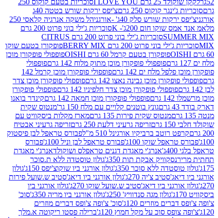
2 גרם I LOVE YOU
סוכריות בטעם קוקוס 250
ינגר קוקוס 250 גרם
צ'יפס ירקות שורש בטטה 40ג
רקות שורש סלק 40ג' -אורגני
הל משקה אנרגיה קלאסי 250
 שוקו חום 200ג'- K
סוכריות ג'ילי בוני פרוט 200 גרם
SUM
סוכריות ג'ילי בוני פרוט 200 גרם CITRUS
ילי בוני פרוט 200 גרם BERRY MIX
פופקורן בטעם שוקו
פופקורן בטעם קרמל 60 גרם OISHI
פופפולי פופקורן מוכן
פופפולי פופקורן מוכן מתוק מלוח 142 גרם
פופפולי
פלפל מלח ים 142 גרם
פופפולי פופקורן מוכן קרמל 142
ופקורן מוכן גבינה נאצו 142 גרם
פופפולי פופקורן מוכן צדר
פופפולי פופקורן מוכן צדר חלפיניו 142 גרם
פופפולי פופקורן
גרם
פופפולי פופקורן מוכן חמאה 142 גרם
קינדר בואנו
ם
גונץ בוטנים קלויים עם מלח 150 גר'
מנטוס שקית
מנטוס שקית פירות 135 גרם
מארז מקלות ביסקוויט עם
גרם
זריפה גרעיני דלעת 250 גרם
זריפה גרעיני אבטיח
ט רוטב ברביקיו אורגינל 510 מ"ל
פבורס טראפל לבן פיסטוק
טראפל שוקו 100ג'
פבורס טראפל לבן וניל 100ג'
פבורס
ג'
אנרג'י מאגדת דגנים טראפלס ושוקולד
אנרג'י מאגדת
ר
נסקוויק אבקת תות 350ג'
גולון טוסטדה ללא ת.סוכר
וסטדה ללא סוכר 350ג'
גולון אורגני ביו שוקוצ'יפס 150ג'
גולון
אג'סטיב צ'יה 270ג'
גולון אורגני ביו דיאג'סטיב ש.שועל פירות
אורגני ביו דיאג'סטיב ש.שועל שוקו 270ג'
גולון אורגני ביו
גולון מגה סנדוויץ' 250ג'
גולון אורגני ביו מריה 350ג'
סוכ'
ברים מוזרים 120ג'
סוכ' צ'ופה צ'ופס דברים מוזרים
צופס סוכ על מקל חמוץ 120ג'
ברילה פסטו ריקוטה א.מלך