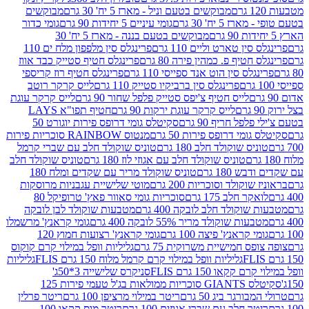
מבוקשים בטעם וניל - מארז 5 יח' 30 גרם
מבוקשים
5 יח' 30 גרם
גומי עיניים 5 יחידות 90 גרם
גומי כדור
מבוקשים בטעם בננה - מארז 5 יח' 30
ין טארט וליים 110 גרם
פרינגלס סין מלפפון מלח ים 110
חטיף פ. כמהין פירה 80 גרם
פרינגלס חטיף סטייק כבד אווז
לס סין הוט אנד ספייסי 110 גרם
פרינגלס חטיף רוז קריספי
פרינגלס סין ברביקיו סטייק 110 גרם
לייס קרקר רוטב
לייס חטיף צ'יפס סטייק פלפל שחור 90 גרם
לייס קרקר עוגת
לייס קרקר עוגת ירקות 90 גרם
חטיף תפו"א LAYS
פל חריף 90 גרם
סקיטלס גומי דרופס פירות יוגורט 50
ומי דרופס פירות 50 גרם
מנטוס RAINBOW סוכריות פירות
יס שוקולד חלב 180 גרם
טוניס שוקולד חלב עם שברי קרמל
טוניס שוקולד חלב עם אגוזי לוז 180 גרם
טוניס שוקולד חלב
 180 גרם
טוניס שוקולד מריר עם שקדים ומלח 180
וקולד וסוכריות 200 גרם
מוטי שלישיית עגבניות מרוסקות
ר חלב 175 גרם
סוכריות גומי סאוור פאץ' טרופיקל 80
וקולד חלב לובקה 400 גרם
מטבעות שוקולד לבן לובקה
ות שוקולד מריר 55% לובקה 400 גרם
גומי קראנץ' מרשמלו
י קראנץ' פיצה 100 גרם
גומי קראנץ' רצועות חמוץ 120
ס חמישיית משרוקית 75 גרם
גליליות וופל במילוי קרם קוקוס
גליליות וופל במילוי קרם קרמל מלוח 150 גרם FLIS
גליליות
קקאו 150 גרם FLIS
סניקרס שלישייה 3*50ג'
סקיטלס GIANTS סוכריות ממולאות בג'ל טעמי פירות 125
ורגר ביג 50 גרם
ריטר במילוי מרציפן 100 גרם
ריטר פרלין
ר חלב עם שברי אגוזים 100 גרם
ריטר מוס קקאו 100