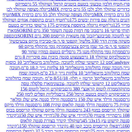
בון טבעוני בטעם בוטנים קרמל ושוקולד 55 גרם
מיקס
 ולבן 55 גרם כרמית MIX
בייגלה מצופה שוקולד לבן
בייגלה מצופה שוקולד חלב 55 גרם כרמית MIX
חטיף
עם פירות יבשים 175גר'
חטיף דגנים בתוספת אגוזים ושוקולד
חטיף גרונלה בתוספת צימוקים 175 גר'
טופי כדורים בטעם
ם
בונ' פח דמות סנטה השומר 350 גרם SORINI
מארז
ביבונצ'יק
בונ' פח משאית קריסמס 200 גרם SORINI
בובספוג
 330 מל
שק' קונפטי פי.וי.סי-סביביון מיקס צבעים
שק'
וי.סי-כד שמן מיקס צבעים
ממתק גומי מתקלף מיקס 60
י מתקלף מנגו 75 גרם
לייס בטעם כמהין שחור 90
קולד 18 גרם
צעצוע סנטה בובות עם סוכריות 8 גרם
1 קישוטי שולחן לחנוכה -כחול/זהב מיטאלי
חב' 10 כוסות
 שמח כחול/זהב מיטאלי
חב' 10 צלחות נייר ק.18 ס"מ-חנוכה
הב מיטאלי
חב' 10 צלחות נייר ק.23 ס"מ-חנוכה שמח
יטאלי
קפ' קרטון + חלון- 8/51/18 ס"מ -חנוכה שמח כחול/זהב
עוני
מארז סלסלה טסה
לוטוס קראנצ'י 380 גרם
ביסקויט קרמל לוטוס 156
לוטוס בטעם קרמל 250 גרם
גליליות וופלים לימון 250
ד איש שלג 150 גרם
סנטה וורלד סנטה,איש שלג ומלאך
סנטה וורלד סנטה קלאוס שקית 108 גרם
סנטה וורלד מיקס
 במגף 243 גרם
סנטה וורלד מיקס שוקולד קריסמס בכוס
י פינגווין 70ג'
היידי איש שלג 70ג'
היידי איש שלג 150ג'
קינדר
3xג' 45ג'
שוקולד קינדר בצורת סנטה קלאוס
קריסמיס כוכב קטן 40 ג
קינדר קריסמס שוקולד 150ג'
קינדר
בנים 75ג'
פררו קריסמס רושר כוכב 37.5 ג'
דופלו קריסמיס