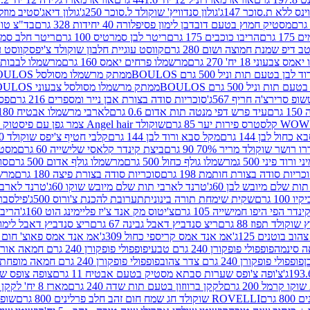
ינס ללא ת.סוכר 147ג'
גולון סנדוויץ' שוקולד ל.סוכר 250ג'
גולון דיאג'סטיב מוזלי 365
מסטיק חמוץ בטעם דובדבן לימון פסיפלורה 40 יחידות 328 גרם
בד"צ טורינו
 גרם
הריבו כוכבים 175 גרם
ריטר לבן סמרטיס 100 גרם
ריטר חלב סמרטיס 
 דיפ שמנת חמוצה ושום 280 גרם
קווסט עוגיית חלבון שוקולד צ'יפס
קווסט ע
וני 18 יח' 270 גרם
מרשמלו פרחים יאמס 160 גרם
מרשמלו לבבות יאמס 
טעם תות וניל 500 גרם BOULOS
ממתק מרשמלו מסולסל BOULOSתכלת לבן בטעם תות וניל 500 גרם
וניל 500 גרם BOULOS
ממתק מרשמלו מסולסל צבעוני BOULOSבטעם תות וניל 500 גרם
ופ סרירצ'ה חריף 567ג'
סוכריות סודה בצורת אבן נייר ומספרים 216 גרם
פס 
ם
עיד פרש דפי מנטה תות אדום 0.6 גרם
לארבי מרשמלו אבטיח 180ג'
לסטרס פירות יער 85 גרם
שוקולד Angel hair צמר גפן עם פיסטוק 150 גרם
כחול לבן 144 גרם
מקל סבא ורוד לבן 144 גרם
קלבי חטיף צ'יפס שוקולד 40 גרם
ושר שוקולד מריר 70% 90 גרם
ביצת קינדר קלאסי שלישייה 60 גרם
מסטיק א
ורוד פיני 500 ג
מרשמלו גולף כחול 500 גרם
מרשמלו גולף אדום 500 גרם
סוכ
כריות סודה בצורת חותמת 198 גרם
סוכריות סודה בצורת פיצה 180 גרם
מרשמ
ת שלם מיובש לבן 60ג'
טרנד לארבי תות שלם מיובש שוקו 60ג'
טרנד לארבי 
1 גרם
שקית שימחת תורה בינונית
תערובת להכנת צ'ורוס 500ג'
פילסברי 
ינדר הפי היפו חמישייה 105 גרם
צ'יטוס מק אנד צ'יז פליימינג הוט 160ג'
הריבו 
קולד תפוז 88 גרם
ריצ סנדביץ דאבל גבינה 67 גרם
ריצ סנדביץ דאבל לימון 67 גר
ב בוטנים 125ג'
אמ אנד אמס קריספי כחול 309ג'
אמ אנד אמס פאוצ' חום 125ג'- K
פופפולי פופקורן 240 גרם טבעי
פופפולי פופקורן 240 גרם חמאה אורגני
פופפולי פופקורן 240 גרם צדר צהוב
פופפולי פופקורן 240 גרם חמאה מופחת שומן
צ'ופה צ'ופס שערות סבתא מסטיק בטעם אבטיח 11 גרם
צופה צופס שער
 קרמל 200 גרם
לקקן ברווזון בטעם תות שדה 240 גרם
מארז 8 יח' לקקן ברבי 80 גרם
ROVELLI שוקולד חג שמח חום זהב חלב פרלינים 800 גרם
שופר 