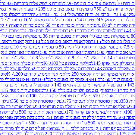
ת 10 גרם
אם אנד אם בוטנים 220ג'
מנורת 3 המשאלות סוכריות 9.6 גרם
קינדר בואנו מיני מיקס 205 גרם
עוגיות אוראו במילוי 
– ברבי 24 יחידות
מרשמלו 150 גר – גנרי 24 יחידות
מרשמלו נקניקייה 0
להכנת ממתק DIY טיפות 24 גרם
ערכה להכנת ממתק DIY בועות ג'לי 17 גרם
 סוכריות לב 60 גרם
תיק יצירה סוכריות פרח 60 גרם
סוכריות קופצות + לקקן - 
מלטיזרס צבי ג'ינג'רברד 59 גרם
ממרח מלטיזרס 200 גרם
ממרח טוויקס 200
מקלות גומי עם ג'לי וסוכריות בטעם פירות 36 גרם
מקלות גומי עם ג'לי וס
י בולז בטעם פטל 15 גרם
קראנצ'י רואופ בטעם פטל 10 גרם
קראנצ'י רואופ בטע
גרם
גומי המבורגר גדול+ ג'ל חמוץ 50 גרם
גומי המבורגר מיני 10 גרם
גומי
ש אבטיח חמוץ 500 גרם
גומי ואוו תות אוכמניות 500 גרם
גומי ואוו נחש אנקונדה 0
 תפוח 14 גרם
ראש ג'לי תות 8 גרם
ראש ג'לי פטל 8 גרם
ראש ג'לי דובדבן 8 גר
גולון מגה שוקו 145ג'
מילקה טבלה פטל 100ג'-K
מילקה טבלה אוראו סנדוויץ' 92ג
שוקולד באהבה 48 גרם
לבבות שוקולד בקופסא יהלום 52גר
לקקן שוקולד 25 גרם I LOVE YOU
הל משקה אנרגיה קלאסי 250 מל
אמ אנד אמס שוקו חום 200ג'- K
סוכריות 
עם שוקו 60 גרם OISHI
פופקורן בטעם קרמל 60 גרם OISHI
פופפולי פופקו
פופפולי פופקורן מוכן גבינה נאצו 142 גרם
פופפולי פופקורן מוכן צדר לבן 142
ודד 43 גרם
גונץ בוטנים קלויים עם מלח 150 גר'
מנטוס שקית מנטה 135 גרם
רביקיו אורגינל 510 מ"ל
פבורס טראפל לבן פיסטוק 100ג'
פבורס טראפל שוקו 
35ג'
גולון טוסטדה ללא ת.סוכר 175ג'
גולון טוסטדה ללא סוכר 350ג'
גולון א
גולון אורגני ביו ביסקוויט 170ג'
גולון מגה סנדוויץ' 250ג'
גולון אורגני ביו מריה 50
'
תחתית לפאי גראהם קרקר 170ג'
גומי וידאל תות סוכר 500 גר'
ברילה פסט
50 גר'
דיי ביסתן קלינדר בטעמים שונים 251 גרם
טבלת מילקה טופי אגוזים 00
גומי תנתה 500 גר' תות חמוץ גדול
גומי תנתה 500 גר' נשיקה
סוכרי
דג כסף פרווה 1 ק"ג
דג זהב חלבי- 1 ק"ג
cremo וופל קרם שוקולד מריר בודד
1 גרם
אנטון ברג מרציפן משמש בברנדי 220 גרם
שוקולד רושן אורירי מריר 