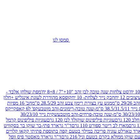
סמסו לנו
סט צלחות שנה טובה לבן זהב "10+"7 / 8+8 יח'
מפת שולחן אלבד -
חבק נייר לצלחת- 10 יח
קופסא מהודרת לעוגת אינגליש +חלון
 ס"מ
מגש עץ בצורת רימון צבע זהב 28.5/29 ס"מ
חב' 16 מפיות
-שנה טובה-רימונים-זהב מוטבע
קפ' ל6 קאפקייקס
שקית נייר 30/23/10
12 גרם
עוגיות פיליפינוס שוקולד לבן 120 גרם
עוגיות פיליפינוס קרמל
מארז לב ריטר ספורט 110 גרם
ד"ר גרארד פתי-בר שוקו בר בסקוויט
רד טארלט עוגיה פריכה במילוי בטעם קפה בתוספת פתיתי קקאו קלויים
קו ממולא בקרם בטעם וניל 216 גרם
ד"ר גרארד מאסטר פיס וופל