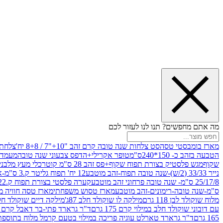
מה אתם מחפשים? תנו לנו לעזור לכם
מארז בומבסטי טסה
סט צלחות שנה טובה קרם זהב "10+"7 / 8+8 יח'
צלחת נייר 10" 
הטבעה בזהב כ- 150*240ס"מ
טופר אקרילי+הדפס צבעוני שנה טובה
מעמד עץ
שקוף
מגש פלסטיק בצורת תפוח שקוף+פס זהב 28 ס"מ קוטר
כלי מעץ מלבני 20*20 *6 +גב בצורת תפוח ג.20 ס"מ-שנה ט
נייר 33/33 (2/ש)-שנה טובה תפוח-זהב מוטבע
12 יח' תפוח גליטר ק.3 ס"מ-אדום
25/17/8 ס"מ- שנה טובה פרחוני זהב מוטבע
קערה פלסטי בצורת תפוח ק.22 ג.7 ס"מ
ס"מ-שנה טובה-רימונים-זהב מוטבע
מארז טסוש משפחתי
מארז טסה חוויה מ
מלוח שוקולד לבן 118 גרם
מילקה לו שוקולד חלב 87ג'
מילקה דיים שוקולד חלב קרמ
עם דובוני שוקולד חלב במילוי קרם 175 גרם
ד"ר גרארד פתי-בר דאבל קרם בסק
165 גרם
ד"ר גרארד טארלט עוגיה פריכה במילוי בטעם קרמל מלוח בתוספת פתיתי 