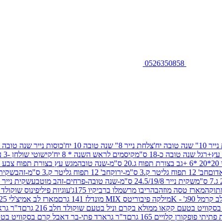
0526350858
שנה טובה יח'
צלחת נייר 8" שנה טובה 10 יח'
כוסות נייר שנה טובה 10 יח'
+רגל שנה טובה כ-18 ס"מ
קיסמים לראש השנה * 8 יח'
קישוטי שולחן -3 עיצובים 12 יח
ובה
מגש עץ בצורת תפוח צבע זהב 29/26
חב' 12 תפוח גליטר ק.3 ס"מ-ירוק
חב' 12 תפוח גליטר ק.3 ס"מ-זהב
שקית נייר 38.5/31.5/11 ס"מ
שקית נייר 24.5/19/8 ס"מ-שנה טובה-פרחים-זהב מוטבע
שקית נייר 30/23/10 ס"מ-שנה טובה-פרחים-זהב מוטבע
תוקה
מארז טסה מוזהב
הריבו מרשמלו ברביקיו 175ג'
עוגיות פיליפינוס שוקולד חלב 0
ל 90ג' - K
מילקה פיבוריטס MIX מונדלז 141 גרם
מארז לב אמיצ'לי 125 גרם
וויט בטעם קקאו ממולא בקרם וניל בטעם שוקולד חלב 216 גרם
ד"ר גרא
פופקורן קלויים 165 גרם
ד"ר גרארד פתי-בר דאבל קרם בסקוויט בטעם שו