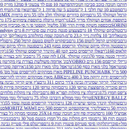
חותכן חנוכה כוכב סביבון חנוכיה
הפתעה 10 פנס לד צבעוני 9 סמ
12 מזרק 20 מל' לעבודות יצירה וקישוט
גרם
מטבע 10 שח חלבי 1 ק"ג
מטבע 5 שח פרווה 1 ק"ג
פרוטאין פרו-חטיף חלבו
קרמל ושוקולד 55 גרם
מיקס כדורים שוקולד חלב ולבן 55 גרם כרמית MIX
בי
בתוספת אגוזים ושוקולד מריר 125גר'
חטיף גרונלה בתוספת צימוקים 175 גר'
SORINI
בובספוג משקה פחית הדר 330 מל
שק' קונפטי פי.וי.סי-סביביון מי
גרם
טולבקס שוקולד 18 גרם
צעצוע סנטה בובות עם סוכריות 8 גרם Candytoy
מיטאלי
חב' 10 צלחות נייר ק.23 ס"מ-חנוכה שמח כחול/זהב מיטאלי
קפ' קרטון + חלון- 8/51/18 
גרם
ביסקויט קרמל לוטוס 156 גרם
ביסקויט לוטוס בטעם קרמל 250 גרם
גלילי
גרם
סנטה וורלד מיקס שוקולד קריסמס במגף 243 גרם
סנטה וורלד מיקס שוקולד 
קלאוס 160ג'
רפאלו קריסמיס כוכב קטן 40 ג
קינדר קריסמס שוקולד 150ג'
קינ
ג'
היידי סנטה עומד 70ג'
גונץ שוקולד LOL לוח שנה 75 גרם
בונ' זהב בצורת עץ מק
גריזלי קריסמס 156 גרם VOBRO
בונ' אדומה משולשת בצורת עץ מקרטון עם שרי 126 ג
סמ
טראפל בלגי מארז כסף 150ג'
טראפל בלגי מארז זהב 150ג'
אירופה סוכריות 
500 מ"ל PIPELINE PUNCH
ABK מארז ממתקים לקריסמיס עגול מס' 6 300 גרם
לקריסמיס ידית ירוקה מס' 3 400 גרם
ABK מארז ממתקים יוקרתי לקריסמיס (מלאך) מס' 7 450 גרם
גרם
קיבלר קרקר שמינייה גבינה צ'דר כתום 311 גרם
צ'יז איט קרקר גבינה צהובה 27
דרופ סוכריה מתפוצצת טרופי 120 גרם
בזוקה טרופי 120 גרם
בזוקה פירות 120 גרם
צ'יפס חמוץ 175ג'
בייגלה ציו מקלות תפו"א 80 גרם
בייגלה ציו מקלות מלוחים 100 גרם
ENERGY BALLZ
טרולי גומי ממולא דובדבן קולה 75 גרם
טרולי גומי ממולא מנג
גרם
שוקולד קינדר מקסי שישייה 126 גרם
קינדר קריסמיס סנטה עומד 55ג'
ד"ר
הקרח 50 גרם
צילינדר אייסקונפקט קריסמס 500 גרם MORITZ WAWI
סנטה 
אמיצ'לי 100 גרם
חנוכיה פח זהב חנוכה שמח 25X14 סמ
גוסי ממתק ג'ל בצורת 
בטעם תות 30 גרם
גומי דיפ מקלות עם ג'ל חמוץ בטעם פטל 30 גרם
בונבונירה ד
מזל+סוכריות
לקקן סיסי סטיקס פינגווין תות 9 גרם
פרינגלס פילי סטייק גבינה 158 גרם
גרם
קיבלר קרקר שמינייה קלאב צ'דר 311 גרם
פררו קולקשיין גרנד אסורטמנט 197.8 