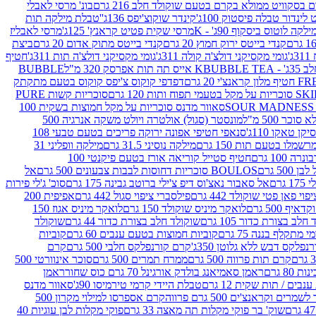
סקוויט ממולא בקרם בטעם שוקולד חלב 216 גרם
בונ' מרסי לאבלי
 לינדור טבלה פיסטוק 100ג'
קינדר שוקוצ'יפס 136ג'
'טבלת מילקה תות
ילקה לוטוס ביסקוף 90ג' - K
מרסי שקית פטיט קראנץ' 125ג'
מרסי לאבליז
קנדי בייטס ירוק חמוץ 20 גרם
קנדי בייטס מתוק אדום 20 גרם
ביצת
'
גומי מקסיקני דולצ'ה קולה 311ג'
גומי מקסיקני דולצ'ה תות 311ג'
חטיף
' - K
BUBBLE TEA אייס תה תות אפרסק 320 מ"ל
BUBBLE
דפדפי קוקוס צ'יפס קוקוס בטעם מתקתק
ח ותות 120 גרם
סוכריות קשות PURE
סאוור מדנס סוכריות על מקל חמוצות בשקית 100
 500 מ"ל
מונסטר (סגול) אולטרה ויולט משקה אנרגיה 500
ן טאקו 110ג'
סנאפי חטיפי אפונה ירוקה פריכים בטעם טבעי 108
מלו בטעם תות 150 גרם
מילקה נוסיני 31.5 גרם
מילקה וופליני 31
100 גרם
חטיף סטייל קוריאה אורז בטעם פיקנטי 100
BOULOS סוכריות דחוסות לבבות צבעונים 500 גרם
אל
רם
אל סאבור נאצ'וס דיפ צ'ילי ברוטב גבינה 175 גרם
סוכ' ג'לי פירות
י פאן פטי שוקולד 442 גרם
פילסברי ציפוי סגול 442 גרם
אפיפית 200
 500 גרם
לואקר מיניס שוקולד 150 גרם
לואקר מיניס אגוז 150
לב בצורת כדור 105 גרם
שוקולד חלב בצורת כדור 44 גרם
שוקולד
מי מתקלף בננה 75 גרם
קוביות חמוצות בטעם ענבים 60 גרם
קוביות
פלקס דבש ללא גלוטן 350ג'
קרם קורנפלקס חלבי 500 גרם
קרם
קרם תות פרווה 500 גרם
ממרח תמרים 500 גרם
סוכר אינוורטי 500
ראמן סאמיאנג בולדק אורגינל 70 גרם כוס שחור
ראמן
ים / תות שקית 12 גרם
טבלת היידי קרמי טירמיסו 90ג'
סאוור מדנס
ים וקראנצ'ים 500 גרם פרווה
קרם אספרסו למילוי מקרון 500
שוק' בר פוקי מקלות תה מאצה 33 גרם
פוקי מקלות לבן עוגיות 40