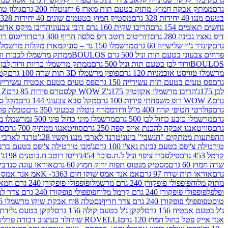
גרם
ממתק אבקה חמוץ- מתוק בטעם תות מארז 6 יח
נוטלה 200 גרם
גולון טוו
בטעם מנגו 40 יחידות 328 גרם
מסטיק חמוץ בטעמים שונים 40 יחידות 328 גרם
נחשים תאומים 154 גרם
הריבו שקית 160 גרם דובי צבעוני
הריבו מיקס אדומים 175
דיפ נאציו גבינה 280 גרם
דוריטוס רוטב דיפ סלסה חריף 300 גרם
דוריטוס רוטב
גרם
קינדר ג'וי שלישייה 60 גרם
מרשמלו 150 גר – סוניק
מארז מקלות מרשמלו יאמס צבע
פרחים צבעוני בטעם תות וניל 500 גרם BOULOS
ממתק מרשמלו לבבות ורוד לבן ב
BOULOSורוד לבן בטעם תות וניל 500 גרם
ממתק מרשמלו כריות ורוד,לבן בטעם תות 
מרשמלו טוויסט אוכמניות 120 גרם
פופין מרשמלו 3D תות שדה 100 גרם
קטש
גרם
פס טעים בטעם תות עשירייה 150 גרם
פס טעים בטעם אבטיח עשירייה 150 גר
לבן 175ג'
הריבו מרשמלו אקזוטיק 175ג'
WOW Z קלסטרס פירות 85 גרם
WOW Z ק
גרם
WOW Z רופ משפחתי פירות 100 גרם
מקל סבא צבעוני 144 גרם
מקל סבא 
גרם
פולרטי חטיפי קרח 400 מ"ל ורוד
ממרח נוטלה טבעוני 350 גרם
טבלת פררו ר
גרם
מרשמלו כובע כחול לבן 500 גרם
מרשמלו מיני כחול פיני 500 ג
מרשמלו מיני 
גרם
סוויטאנגו אבקה להכנת אייס קפה 250 גרם
סוויטאנגו ממתיק 700 גרם
סו
ההפתעות ממתקים "חגשבי" בינוני
טרנד לארבי מנגו וקשיו 28ג'
טרנד לארבי תו
טורטילה צ'יפס בטעם גבינת נאצ'ו 100 גרם
ג'מבו טורטילה צ'יפס בטעם ברביקיו 00
קרמל 453 גרם
פילסברי ציפוי וניל ל.ת.סוכר 454ג'
ריסז רוטב ח.בוטנים 198ג'
ק
שדה חמוץ 60 גרם
מסטיק מנטוס תפוח ירוק חמוץ 60 גרם
אוראו עוגה סנדביץ שו
גרם
אוראו תות שדה 97 גרם
אמ אנד אמס שוקו חום 363ג'- K
אמ אנד אמס צהו
מתוק מלוח
פופפולי פופקורן 240 גרם מרשמלו
פופפולי פופקורן 240 גרם חמאה סינמה
ופלפל
פופפולי פופקורן 240 גרם קרמל מלוח
פופפולי פופקורן 240 גרם צדר לבן
טוסט
פופפולי פופקורן 240 גרם צדר חריף
נסטלה 8יח אבקת שוקו מרשמלו 193.6ג'
ג'ל בטעם אבטיח 156 גרם
לקקן ג'ל בטעם קולה 156 גרם
לקקן בטעם גלידת שוקו
אנד אייק פטל כחול חמוץ 120 גרם
ROVELLI שוקולד בעיצוב דבורה פרלינים 800 גרם