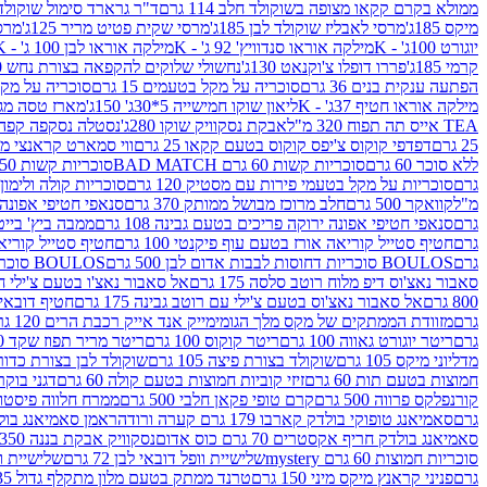
ממולא בקרם קקאו מצופה בשוקולד חלב 114 גרם
ד"ר גרארד סימול שוקולד חלב
מיקס 185ג'
מרסי לאבליז שוקולד לבן 185ג'
מרסי שקית פטיט מריר 125ג'
מרסי
יוגורט 100ג' - K
מילקה אוראו סנדוויץ' 92 ג' - K
מילקה אוראו לבן 100 ג' - K
קרמי 185ג'
פררו דופלו צ'וקנאט 130ג'
נחשולי שלוקים להקפאה בצורת נחש 280 מ"ל
הפתעה ענקית בנים 36 גרם
סוכריה על מקל בטעמים 15 גרם
סוכריה על מקל בט
מילקה אוראו חטיף 37ג' - K
ליאון שוקו חמישייה 5*30ג' 150ג'
מארז טסה מג
TEA אייס תה תפוח 320 מ"ל
אבקת נסקוויק שוקו 280ג'
נסטלה נסקפה קפה נמס 3 ב1
25 גרם
דפדפי קוקוס צ'יפס קוקוס בטעם קקאו 25 גרם
ווי סמארט קראנצי מנגו 0
ללא סוכר 60 גרם
סוכריות קשות 60 גרם BAD MATCH
סוכריות קשות WINTER 150 גרם Share pack
גרם
סוכריות על מקל בטעמי פירות עם מסטיק 120 גרם
סוכריות קולה ולימון 120 גרם
מ"ל
קוואקר 500 גרם
חלב מרוכז מבושל ממותק 370 גרם
סנאפי חטיפי אפונה יר
גרם
סנאפי חטיפי אפונה ירוקה פריכים בטעם גבינה 108 גרם
ממבה ביץ' בייטס 60
גרם
חטיף סטייל קוריאה אורז בטעם עוף פיקנטי 100 גרם
חטיף סטייל קוריאה א
גרם
BOULOS סוכריות דחוסות לבבות אדום לבן 500 גרם
BOULOS סוכריות דחוסות לבבות לבן ורוד 500 גרם
סאבור נאצ'וס דיפ מלוח רוטב סלסה 175 גרם
אל סאבור נאצ'ו בטעם צ'ילי חריף
800 גרם
אל סאבור נאצ'וס בטעם צ'ילי עם רוטב גבינה 175 גרם
חטיף דובאי חלב 
גרם
מזוודת הממתקים של מקס מלך הגומי
מייק אנד אייק רכבת הרים 120 גרם
גרם
ריטר יוגורט גאווה 100 גרם
ריטר קוקוס 100 גרם
ריטר מריר תפוז שקד 100 גרם
מדליוני מיקס 105 גרם
שוקולד בצורת פיצה 105 גרם
שוקולד לבן בצורת כדור 105 גר
חמוצות בטעם תות 60 גרם
זיזי קוביות חמוצות בטעם קולה 60 גרם
דגני בוקר 
קורנפלקס פרווה 500 גרם
קרם טופי פקאן חלבי 500 גרם
ממרח חלווה פיסטוק פרוו
גרם
סאמיאנג טופוקי בולדק קארבו 179 גרם קערה ורודה
ראמן סאמיאנג בולדק קארבו 
סאמיאנג בולדק חריף אקסטרים 70 גרם כוס אדום
נסקוויק אבקת בננה 350ג'
סוכריות חמוצות 60 גרם mystery
שלישיית וופל דובאי לבן 72 גרם
שלישיית וופל
גרם
פניני קראנץ מיקס מיני 150 גרם
טרנד ממתק בטעם מלון מתקלף גדול 135ג'