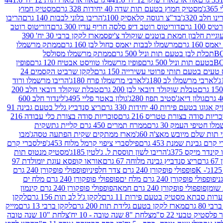
ג'
מסטיק חמוץ בטעם תות שדה 40 יחידות 328 גרם
מסטיק חמוץ
 חלב 320ג'
בד"צ רגוסה קלאסיק 100ג'
הריבו בלוני לבבות 140 גרם
הריבו
100 גרם
דוריטוס רוטב דיפ סלסה חריף עדין 300 גרם
דוריטוס רוטב
וגיית חלבון חמאת בוטנים שוקולד צ'יפס
מארז לקקן ברבי 30 יח' 390
160 גרם
מרשמלו לבבות יאמס כחול לבן 160 גרם
ממתק מרשמלו
ממתק מרשמלו מסולסל
פופין מרשמלו טוויסט אבטיח 120 גרם
פופין
טעים בטעם תותי פרוטי עשירייה 150 גרם
לקקן שרביט הקסמים 24
לארבי מרשמלו לב 180ג'
לארבי מרשמלו פרח 180ג'
הריבו מרשמלו ורוד
טבלת שוקולד דובאי לבן 200 גרם
טבלת שוקולד דובאי חלב 200
גולון דיאג'סטיב תפוז 280ג'
גולון באטר פליי 495ג'
לינדור חלב 600
גוגו בטעם פירות 40 יחידות 330 גרם
ריצ סנדביץ גליל בטעם גבינה 91
ריות סודה בצורת טטריס 216 גרם
סוכריות סודה בצורת כלי עבודה 216
לו חטיפי העמק 30 גרם
ממרח תמרים 450 גרם קליית גת
שקית
תות שלם מיובש מאצ'ה 60ג'
מארז ממתקים שקית הפתעה טסה
ג'מבו
קרם גבינת שמנת 453 גרם
פילסברי ציפוי קרמל מלוח 453ג'
פילסברי קרם
קינדר מיקס 375ג'
הריבו לשון תוססת ל. ג'לטין 185ג'
מסטיק מנטוס תות
ם
ריצ סנדביץ גבינה מלוחה 67 גרם
אוראו קופסא עוגת יומולדת 97
פופפולי פופקורן 240 גרם צדר חלפיניו
פופפולי פופקורן 240 גרם
פופפולי פופקורן 240 גרם מלח ים
פופפולי פופקורן 240 גרם מלח ים
פופפולי פופקורן 240 גרם חמאה
פופפולי פופקורן 240 גרם קינמון
ות סבתא מסטיק בטעם פירות 11 גרם
לקקן ג'ל לב תות 156 גרם
לקקן
מארז לקקן בטעם גלידת תות 200 גרם
לקקן ברבי 13 גרם
מייק
פלסטיק טבעי 22 ס"מ
צלחת "8 שנה טובה - 10 יח'
צלחת "10 שנה טובה