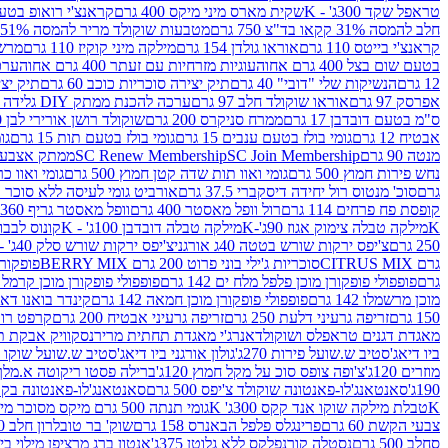
טראפל שקד 300ג' - K
שקית מארס מיני מיקס 400 גרם
קראנצ'י רואופ בטעם תו
חלב להמסה 31% קקאו בד"צ 750 גרם
מטבעות שוקולד מריר להמסה 51% קקאו פרווה בד"צ 750 גרם
קראנצ'י בייטס 110 גרם
אוראו גולדן 154 גרם
מילקה מיני קוקיז 110 גרם
מרשמלו 150 גר 
בטעם שום בצל 400 גרם אחוה
עוגיות מזרחיות עם זעתר 400 גרם אחוה
ערכה 
12 גרם
הנשיקות שלי "דובי" 40 גרם
תיק יצירה סוכריות כוכב 60 גרם
תיק יצירה
אפרסק 97 גרם
אוראו שוקולד חלב 97 גרם
ערכה להכנת ממתק DIY גלידה 43.5 גרם
ס"מ בטעם דובדבן 17 גרם
ממרח סניקרס 200 גרם
שוקולד רושן אורירי לבן 80 גרם
אבטיח 12 גרם
גומי בולז בטעם ענבים 15 גרם
גומי בולז בטעם תות 15 גרם
גומ
מנטה 90 גרם
SC Join Membership
SC Renew Membership
ממתק אצבעוני 7.5 
נחש פירות חמוץ 500 גרם
גומי ואוו תות שדה קטן חמוץ 500 גרם
גומי ואוו כרי
גרם
סוכ' מנטוס רול יחידה דיסקברי 37.5 גרם
אורביט גומי לעיסה ללא סוכר בטעם
קופסת פח פרחים 114 גרם
רול וופל מאסטר 400 גרם
וופל מאסטר גריף 360 גרם
K
מילקה טבלה צימוק אגוז 90ג'-K
מילקה טבלה דובדבן 100ג' - K
קונוס לבבות 
250 גרם
צ'יפס ירקות שורש בטטה 40ג אורגני
צ'יפס ירקות שורש סלק 40ג' -אורגני
גרם CITRUS MIX
סוכריות ג'ילי בוני פרוט 200 גרם BERRY MIX
פופקורן בט
גרם
פופפולי פופקורן מוכן פלפל מלח ים 142 גרם
פופפולי פופקורן מוכן קרמל 142 גרם
מוכן מרשמלו 142 גרם
פופפולי פופקורן מוכן חמאה 142 גרם
קינדר בואנו דארק ב
150 גרם
זריפה גרעיני דלעת 250 גרם
זריפה גרעיני אבטיח 200 גרם
קרפט רוטב ב
מאגדת דגנים טראפלס ושוקולד
אנרג'י מאגדת תחתית מריר
נסקוויק אבקת תות 0
ביו דיאג'סטיב ש.שועל פירות 270ג'
גולון אורגני ביו דיאג'סטיב ש.שועל שוקו 270ג'
מוזרים 120ג'
צ'ופה צופס סוכ על מקל חמוץ 120ג'
ברילה פסטו ריקוטה א.מלך 190ג
190ג'
סאנטאנג'לו-פאנטונה שוקולד צ'יפס 500 גרם
סאנטאנג'לו-פאנטונה בקופסה 0
K
טבלת מילקה שוקו אנד קקס 300ג' K
גומי תנתה 500 גרם מיקס מסוכר מיני תות בננה
צבעי הקשת 60 גרם
פרינגלס פלפל הבאנרס 158 גרם
שוק' בר טובלרון חלב 200ג'
סחלב 500 גרם
נסטלה קורנפלקס ללא גלוטן 375ג'
אנטון ברג מרציפן מילוי בייליס 75