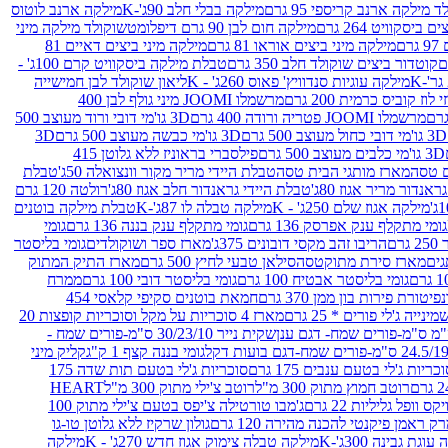
 מילקה ארנב קריספי 95 גרם
מילקה בבלי חלב 90ג'-K
מילקה ארנב לוטוס
ביסקוויט 264 גרם
מילקה חום לבן 90 גרם דיפלומט
שוקולד מילקה מיני
ם
מילקה מיני ביצים אוראו 81 גרם
מילקה מיני ביצים דאיים 81
קוטדור ביצים שוקולד חלב 350 גרם
טבלת מילקה ביסקוויט קרם 100ג' -
מילקה עוגיות סנדוויץ' פאוס 260ג' - K
ליאון שוקולד לבן חמישייה
 קוביס כרמית 200 גרם
מרשמלו JOOMI מיני גולף לבן 400
מרשמלו JOOMI פטריה ורודה 400 גרם
3D גו'מי דובי ורוד מעוצב 500
3D גו'מי דובי כחול מעוצב 500 גרם
3D גו'מי כבשה מעוצב 500 גרם
3D
3D גו'מי כלבים מעוצב 500 גרם
פילסברי בראוניז ללא גלוטן 415
 טסה
מארז מותגי הבית טסה
טבלת היידי מריר מקור וונצואלה 50ג'
טבלת
אנדור מריר אגוז 80ג'
טבלת היידי גראנדור חלב אגוז 80ג'
רולטה 120 גרם
מילקה אגוז שלם 250ג' - K
מילקה טבלה לו 87ג'-K
טבלת מילקה בוטנים
גומי מתקלף ענק אפרסק 136 גרם
גומי מתקלף ענק בננה 136 גרם
גומי
רם
הריבו זהב מקסי דובונים 375ג'
מארז ספר ושוקולדים
גומי בליסטר
גים
מארז סירת מתוקטסה
סילאן טבעי לחיץ 500 גרם
מארז התיק המתוק
גומי בליסטר אבטיח 100 גרם
גומי בליסטר דובי 100 גרם
ממרח
פיטורת פירות בון ממן 370 גרם
חמאת בוטנים סקיפי קלאסי 454
נייה ג'לי פורים * 25 גרם
מארז 4 סוכריות על מקל וסוכריות קופצות 20
שקית נייר 30/23/10 ס"מ-פורים שמח -
גומי בננה קצף 1 ק"ג
קליק מיני
כריות ג'לי בטעם ענבים 175 גרם
סוכריות ג'לי בטעם תות שדה 175
רוטב חמוץ מתוק 300 מ"ל
רוטב צ'ילי מתוק 300 מ"ל
HEART
קס וופל גליליות 22 גרם
ג'מבו טורטילה צ'יפס בטעם צ'ילי מתוק 100
ק ראמן פיקנטי להכנה מהירה 120 גרם
גולון שרקיז ללא גלוטן טו-גו
וגת גבינה 300ג'-K
מילקה טבלה צימוק אגוז חדש 270ג' - K
מילקה