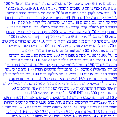
עם עוגיות שוקולד צ'יפס 180 גרם
טוניס שוקולד מריר מעולה 70% 180
באצ'י מיקס 3 טעמים קופסה 175 ג' PERUGINA BACI
באצ'י
יאמס לקקן רולר בטעם פטל 20 גרם
יאמס סוכריות סוכר חמוצות
לוי קרם וניל 150 גרם FLIS
סוכריות ממולאות בטעם פירות בים בום
קולד רושן עם בוטנים 38 גרם
רושן סוכריות ג'לי קרייזי פצ'ולקה 351
ולד רושן ממולא קרם קרמל 43 גרם
מזרק ממולא בטעם שוקולד לבן 8
ם קריספי 170ג'
אמ אנד אמס שוקו 220ג'
גונץ סנטה קלאוס ביירן מינכן
 500 גרם
גולון מריה חדש עברית 600ג'
קינדר קינדריני מאגדת 100
טופי כדורים מזל טוב בצורת דובי ורוד 16 גרם
טופי כדורים מזל טוב
רם
מלו מרשמלו קאפקייק ממולא תות 100 גרם
מלו פלוס מרשמלו
 חמוצות מאוד 60 גרם
סאוור מדנס סוכריות חמוצות 60 גרם
300 גרם
עוגת ספוג בטעם תות 250 גרם
עוגת ספוג בטעם דובדבן
גרם
קינג עוגיות רכות שוקולד טריפל צ'יפס 160 גרם
קינג עוגיות
 גומי פינגווין 150 גרם
טרולי גומי שיני דרקולה 150 גרם
טרולי סופר בריין
טרולי מרשמלו אפרסק 150 גרם
טרולי מרשמלו תפוח 150 גרם
טרולי גומי
לד חלב עם אגוזים 90 גרם
שוק' טב מילקה דיים 100 גרם דיפלומט
דן לגן
הריבו אבטיח 160ג'
היידי מוצארט תפוז 119ג'
היידי מוצארט נוגט
 משוקולד במילוי קרם חלב ברשת 80 גרם
גונץ סנטה משוקולד במילוי קרם
ח שנה מפרץ ההרפתקאות 75 גרם
גונץ שוקולד לוח שנה קריסמיס 50
יון 300 גרם SORINI
בונ' קריסמס טיפאני 180 גרם
ג'
קינדר קריסמס גרביים 212ג'
רפאלו קריסמס גראנד 125ג'
פררו רושר
ת 220ג'
קינדר קריסמיס ביצה ענקית בנים 220ג'
קינדר קריסמס דמויות
וופל מילקה במילוי קרם 150 גרם
אצבעות מילקיניס מילקה 87.5 גרם
טורינו
סביבון קפיץ 5 ראשים בקופ 22.5X13 סמ
10 כלי דמוי
דן לגן 10 סביבון טוש מצייר צבעוני 6.5X5.5 סמ
3