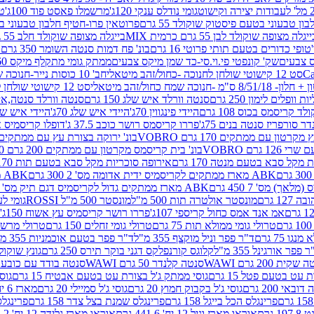
גומי נודלס ענקי 120ג'
מרשמלו פאסט פוד 100ג'
טר
ן טבעוני בטעם פיסטוק שוקולד 55 גרם
פרוטאין פרו-חטיף חלבון טבעוני בטעם 
יגלה מצופה שוקולד לבן 55 גרם כרמית MIX
בייגלה מצופה שוקולד חלב 55 גרם כרמית MIX
טופי כדורים בטעם תותי פרוטי 16 גרם
בונ' פח דמות סנטה השומר 350 גרם SORINI
קס צבעים
שק' קונפטי פי.וי.סי-כד שמן מיקס צבעים
ממתק גומי מתקלף מיקס 60 גרם
סט 12 קישוטי שולחן לחנוכה -כחול/זהב מיטאלי
חב' 10 כוסות נייר-חנוכה שמח כחול/זהב מיטאלי
ס"מ -חנוכה שמח כחול/זהב מיטאלי
סט 12 קישוטי שולחן לחנוכה -צבעוני
ות וופלים לימון 250 גרם
סנטה וורלד איש שלג 150 גרם
סנטה וורלד סנטה,איש ש
קריסמס בכוס 108 גרם
היידי פינגווין 70ג'
היידי איש שלג 70ג'
היידי איש שלג 50
דר סורפריז סנטה בנים 75ג'
פררו קריסמס רושר כוכב 37.5 ג'
דופלו קריסמיס איש
רטון עם ממתקים 170 גרם VOBRO
בונ' ירוקה בצורת עץ עם ממתקים 170 גרם OBRO
רם VOBRO
בונ' בית קריסמס מקרטון עם ממתקים 200 גרם VOBRO
10 סביבון פ
מקל סבא בטעם מנטה 170 גרם
אירופה סוכריות מקל סבא בטעם תות 170 גרם
ABK מארז ממתקים לקריסמיס ידית אדומה מס' 2 300 גרם
ABK מארז מתנה פעמון לקריסמיס מס' 1 200 גרם
ABK מארז ממתקים גדול לקריסמיס דגם תיק מס' 4 500 גרם
1 גרם
מונסטר אולטרה תות 500 מ"ל
מונסטר 500 מ"ל ROSSI
גומי לעי
אמ אנד אמס כחול קריספי 107ג'
פררו רושר קריסמיס עץ אשוח 150ג'
טרולי גומי ממולא תות 75 גרם
טרולי גומי זחלים 150 גרם
טרולי מרשמלו ב
ו 75 גרם
ד"ר פפר וניל מוקצף 355 מ"ל
ד"ר פפר בטעם אוכמניות 355 מ"ל
 פפר אורגינל 355 מ"ל
קלוגס קורנפלקס דגני בוקר תירס 250 גרם
גונץ שוקולד 
שקית 200 גרם WAWI
סנטה קלנדר 50 גרם WAWI
סנטה בודד עם כובע 80 גרם WAWI
עט בטעם פטל 15 גרם
גוסי ממתק ג'ל בצורת עט בטעם אבטיח 15 גרם
גוס
ובאי 200 גרם
גוסי ג'ל בקבוק חמוץ 20 גרם
גוסי ג'ל סמיילי 20 גרם
מארז 6 יח' תיבת אוצר פלסטיק
פרינגלס הכל בייגל 158 גרם
פרינגלס שמנת בצל צדר 158 גרם
פרינגלס מ
גרם
אוראו מארז וניל 12 יח' 441.6 גרם
אוראו מארז גלידה 12 יח' 331.2 גרם