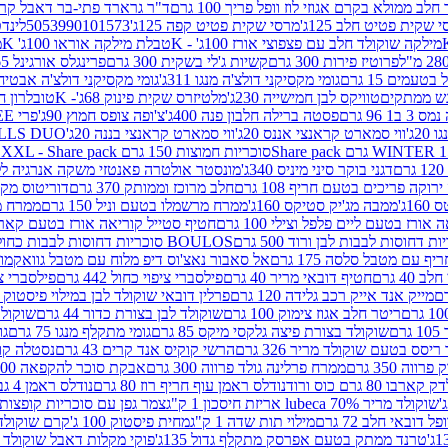
 ממולא בקרם אגוזי לוז וופל פריך 100 גרם
ד"ר גרארד פתי-בר דאבל קרם ב
 שקית פטיט חלב 125ג'
מרסי שקית פטיט קפה 125ג'
5053990101573
לינדט
מילקה שוקולד חלב עם פצפוצי אורז 100ג' - K
טבלת מילקה אוראו 100ג' K
מ
פרוטיז פירות 300 גרם
קשיות ג'לי בשקית 300 גרם
פרינגלס אורגינל 165 גרם
עמים 15 גרם
גומי מקסיקני דולצ'ה מנגו 311ג'
גומי מקסיקני דולצ'ה אבטיח 311ג
ש ממתקים
טוויקס לבן חמישייה 230ג'
מלטיזרס שקית פינוק 68ג'- K
טובלרון חלב 35ג
 96 גרם
פסטה ברילה חלבון פנה 400ג'
צ'ופה צופס חמוץ 90ג'
פרי FREE חטיף מלון קראנצ'י 20 גרם
2ג'
ווי סמארט קראנצי אננס 20ג'
ווי סמארט קראנצי בננה 20ג'
SKILLS DUO סוכריות על מקל בטעמי תפו
סוכריות חמוצות 150 גרם SOUR MADNESS XXL - Share pack
דגני בוקר סיני מיניס 340ג'
מונסטר אולטרה פאנטזי משקה אנרגיה ללא סוכר
וקה פריכים בטעם חריף 108 גרם
חלב מרוכז וממותק 370 גרם
דוריטוס מקסיק
1ג'
ממבה מג'יק סטיקס 160ג'
ממרח מרשמלו בטעם וניל 150 גרם
ממרח מרש
ורז בטעם ליים פלפל וצילי 100 גרם
חטיף סטייל קוריאה אורז בטעם קארבונרה 
BOULOS סוכריות דחוסות לבבות כחול לבן 500 גרם
 עם מטבל סלסה 175 גרם
אל סאבור נאצ'וס דיפ מלוח עם מטבל גוואקמולי 175 ג
40 גרם
חטיף דובאי מריר 40 גרם
פילסברי ציפוי כחול 442 גרם
פילסברי ציפו
מייק אנד אייק רכב גלידה 120 גרם
פרלין דובאי שוקולד לבן במילוי פיסטוק וקדאיף
ריטר חלב אגוז צימוק 100 גרם
שוקולד לבן בצורת כדור 44 גרם
שוקולד ח
ם
שוקולד בצורת פיצה גלקסי מיקס 85 גרם
גומי מתקלף מנגו 75 גרם
גו
ריסס בטעם שוקולד מריר 326 גרם
הרשי קוקיס אנד קרים 43 גרם
נסטלה קורנ
ה 350 גרם
ממרח פרלינה גולד פרווה 300 גרם
אבקת סוכר להקפאה 300 גרם
80 גרם כוס ורוד
נודלס ראמן עוף חריף רוז 80 גרם
נודלס ראמן 4 גבינות 80 גרם
שוקולד מריר 70% lubeca אריזת חיסכון 1 ק"ג
צמר גפן עם סוכריות קופצות ענב
 דובאי חלב 72 גרם
מילוי תות שדה 1 ק"ג
מחית פיסטוק 100 ג'
קרם שוקולד לשמר
טרנד ממתק בטעם אפרסק מתקלף גדול 135ג'
פוקי מקלות דאבל שוקולד 47 גרם