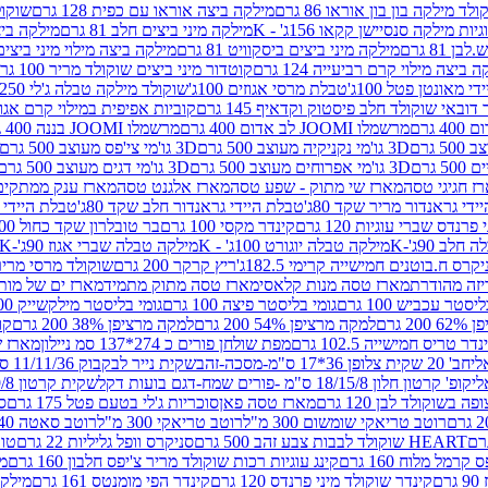
לד מילקה בון בון אוראו 86 גרם
מילקה ביצה אוראו עם כפית 128 גרם
שוקולד
גיות מילקה סנסיישן קקאו 156ג' - K
מילקה מיני ביצים חלב 81 גרם
מילקה ביצים 
 81 גרם
מילקה מיני ביצים ביסקוויט 81 גרם
מילקה ביצה מילוי מיני ביצים 97 גר
 ביצה מילוי קרם רביעייה 124 גרם
קוטדור מיני ביצים שוקולד מריר 100 גרם
די מאונטן פטל 100ג'
טבלת מרסי אגוזים 100ג'
שוקולד מילקה טבלה ג'לי 250 גר'-K
 דובאי שוקולד חלב פיסטוק וקדאיף 145 גרם
קוביות אפיפית במילוי קרם אגוזי לוז
מרשמלו JOOMI לב אדום 400 גרם
מרשמלו JOOMI בננה 400 גרם
3D גו'מי נקניקיה מעוצב 500 גרם
3D גו'מי צי'פס מעוצב 500 גרם
3D גו'מי אפרוחים מעוצב 500 גרם
3D גו'מי דגים מעוצב 500 גרם
ז חגיגי טסה
מארז שי מתוק - שפע טסה
מארז אלגנט טסה
מארז ענק ממתקים
די גראנדור מריר שקד 80ג'
טבלת היידי גראנדור חלב שקד 80ג'
טבלת היידי גר
נדס שברי עוגיות 120 גרם
קינדר מקסי 100 גרם
בר טובלרון שקד כחול 100ג'
לב 90ג'-K
מילקה טבלה יוגורט 100ג' - K
מילקה טבלה שברי אגוז 90ג'-K
קרס ח.בוטנים חמישייה קרימי 182.5ג'
ריץ קרקר 200 גרם
שוקולד מרסי מריר 250 ג
מארז טסה מנות קלאסי
מארז טסה מתוק מתמיד
מארז ים של מות
יסטר עכביש 100 גרם
גומי בליסטר פיצה 100 גרם
גומי בליסטר מילקשייק 100 גרם
2 גרם
למקה מרציפן 54% 200 גרם
למקה מרציפן 38% 200 גרם
קונ
נדר טריס חמישייה 102.5 גרם
מפת שולחן פורים כ 274*137 סמ ניילון
מארז שמי
חב' 20 שקית צלופן 36*17 ס"מ-מסכה-זהב
שקית נייר לבקבוק 11/11/36 ס"מ ס"מ-פורים שמח- דגם ענן
קופ' קרטון חלון 18/15/8 ס"מ -פורים שמח-דגם בועות דקל
שקית קרטון 24.5/19/8 ס"מ-פורים שמח-דגם בועות דקל
שוקולד לבן 120 גרם
מארז טסה פאן
סוכריות ג'לי בטעם פטל 175 גרם
סו
רוטב טריאקי שומשום 300 מ"ל
רוטב טריאקי 300 מ"ל
רוטב סאטה 240 גרם
HEART שוקולד לבבות צבע זהב 500 גרם
סניקרס וופל גליליות 22 גרם
טווי
רמל מלוח 160 גרם
קינג עוגיות רכות שוקולד מריר צ'יפס חלבון 160 גרם
מר
ם
קינדר שוקולד מיני פרנדס 120 גרם
קינדר הפי מומנטס 161 גרם
מילקה ע