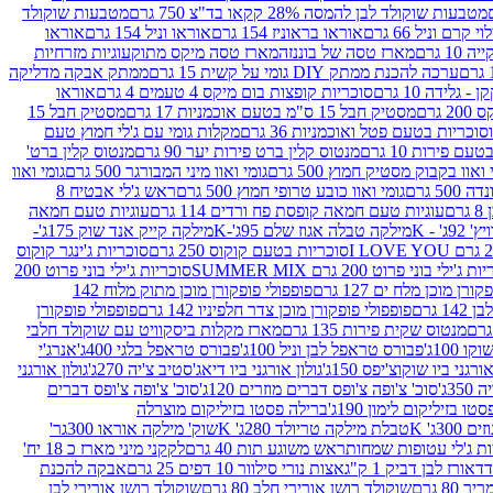
מטבעות שוקולד לבן להמסה 28% קקאו בד"צ 750 גרם
מטבעות שוקולד
קרם וניל 66 גרם
אוראו בראוניז 154 גרם
אוראו וניל 154 גרם
אוראו
1 גרם
מארז טסה של בוננזה
מארז טסה מיקס מתוק
עוגיות מזרחיות
ערכה להכנת ממתק DIY גומי על קשית 15 גרם
ממתק אבקה מדליקה
גלידה 10 גרם
סוכריות קופצות בום מיקס 4 טעמים 4 גרם
אוראו
 גרם
מסטיק חבל 15 ס"מ בטעם אוכמניות 17 גרם
מסטיק חבל 15
וכריות בטעם פטל ואוכמניות 36 גרם
מקלות גומי עם ג'לי חמוץ טעם
ם פירות 10 גרם
מנטוס קלין ברט פירות יער 90 גרם
מנטוס קלין ברט'
 ואוו בקבוק מסטיק חמוץ 500 גרם
גומי ואוו מיני המבורגר 500 גרם
גומי ואוו
50 גרם
גומי ואוו כובע טרופי חמוץ 500 גרם
ראש ג'לי אבטיח 8
ם
עוגיות טעם חמאה קופסת פח ורדים 114 גרם
עוגיות טעם חמאה
' - K
מילקה טבלה אגוז שלם 95ג'-K
מילקה קייק אנד שוק 175ג'-
סוכריות בטעם קוקוס 250 גרם
סוכריות ג'ינגר קוקוס
ג'ילי בוני פרוט 200 גרם SUMMER MIX
סוכריות ג'ילי בוני פרוט 200
רן מוכן מלח ים 127 גרם
פופפולי פופקורן מוכן מתוק מלוח 142
 גרם
פופפולי פופקורן מוכן צדר חלפיניו 142 גרם
פופפולי פופקורן
מנטוס שקית פירות 135 גרם
מארז מקלות ביסקוויט עם שוקולד חלבי
100ג'
פבורס טראפל לבן וניל 100ג'
פבורס טראפל בלגי 400ג'
אנרג'י
ורגני ביו שוקוצ'יפס 150ג'
גולון אורגני ביו דיאג'סטיב צ'יה 270ג'
גולון אורגני
3ג'
סוכ' צ'ופה צ'ופס דברים מוזרים 120ג'
סוכ' צ'ופה צ'ופס דברים
ו בזיליקום לימון 190ג'
ברילה פסטו בזיליקום מוצרלה
3ג' K
טבלת מילקה טריולד 280ג' K
שוק' מילקה אוראו 300גר'
ות ג'לי עטופות שמחות
ראש משוגע תות 40 גרם
לקקני מיני מארז כ 18 יח'
אורז לבן דביק 1 ק"ג
אצות נורי סילוור 10 דפים 25 גרם
אבקה להכנת
80 גרם
שוקולד רושן אורירי חלב 80 גרם
שוקולד רושן אורירי לבן