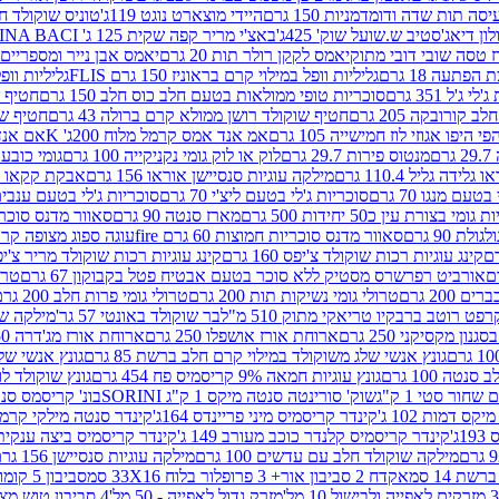
ה תות שדה ודומדמניות 150 גרם
היידי מוצארט נוגט 119ג'
טוניס שוקולד חלב 
לון דיאג'סטיב ש.שועל שוק' 425ג'
באצ'י מריר קפה שקית 125 ג' PERUGINA BACI
 טסה שובי דובי מתוק
יאמס לקקן רולר תות 20 גרם
יאמס אבן נייר ומספריים 18 גרם
 הפתעה 18 גרם
גליליות וופל במילוי קרם בראוניז 150 גרם FLIS
גליליות וופל במי
ג'ל 351 גרם
סוכריות טופי ממולאות בטעם חלב כוס חלב 150 גרם
חטיף שו
קורובקה 205 גרם
חטיף שוקולד רושן ממולא קרם ברולה 43 גרם
חטיף שוק
 היפו אגוזי לוז חמישייה 105 גרם
אמ אנד אמס קרמל מלוח 200ג' K
אם אנד א
ם
מנטוס פירות 29.7 גרם
לוק או לוק גומי נקניקייה 100 גרם
גומי כובע כחול
 גלידה גליל 110.4 גרם
מילקה עוגיות סנסיישן אוראו 156 גרם
אבקת קקאו 400 גרם
טעם מנגו 70 גרם
סוכריות ג'לי בטעם ליצ'י 70 גרם
סוכריות ג'לי בטעם ענבים 70 ג
ומי בצורת עין כ50 יחידות 500 גרם
מארז סנטה 90 גרם
סאוור מדנס סוכריות
 90 גרם
סאוור מדנס סוכריות חמוצות 60 גרם fire
עוגה ספוג מצופה קרם וניל 
קינג עוגיות רכות שוקולד צ'יפס 160 גרם
קינג עוגיות רכות שוקולד מריר צ'יפס 160 
אורביט רפרשרס מסטיק ללא סוכר בטעם אבטיח פטל בקבוקון 67 גרם
טרולי
 200 גרם
טרולי גומי נשיקות תות 200 גרם
טרולי גומי פרות חלב 200 גרם
רפט רוטב ברבקיו טריאקי מתוק 510 מ"ל
בר שוקולד באונטי 57 גר'
מילקה שוקו
ון מקסיקני 250 גרם
ארוחת אורז אושפלו 250 גרם
ארוחת אורז מג'דרה 250 גרם
גונץ אנשי שלג משוקולד במילוי קרם חלב ברשת 85 גרם
גונץ אנשי שלג
נטה 100 גרם
גונץ עוגיות חמאה 9% קריסמיס פח 454 גרם
גונץ שוקולד לו
שחור סטי 1 ק"ג
שוק' סורינטה סנטה מיקס 1 ק"ג SORINI
בונ' קריסמס סנטה עם פפ
ס דמות 102 ג'
קינדר קריסמיס מיני פריינדס 164ג'
קינדר סנטה מילקי קרמל 110
ג'
קינדר קריסמיס קלנדר כוכב מעורב 149 ג'
קינדר קריסמיס ביצה ענקית בנו
מילקה שוקולד חלב עם עדשים 100 גרם
מילקה עוגיות סנסיישן 156 גרם
ת 14 סמ
אקדח 2 סביבון אור+ 3 פרופלור בלוח 33X16 סמ
סביבון 5 קומות בלוח 17X12 סמ
מזרק גדול לאפייה - 50 מל'
4 סביבון טוש מצייר בלוח 29X10 סמ