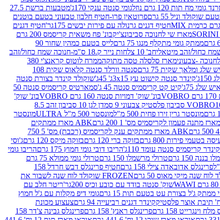
נד גומי מח תות 120 גרם נוזל
גומי סנטה ענקי 170ג'
מטבעות ברשת 27.5
שוקולד וניל 55 גרם
פרוטאין פרו-חטיף חלבון טבעוני בטעם בוטנים
חטיף דגנים גרנולה עם פירות יבשים 175גר'
חטיף דגנים
מארז שי לחנוכה סביבונצ'יק
בונ' פח משאית קריסמס 200 גרם
ממתק גומי מתקלף מנגו 75 גרם
לייס בטעם כמהין שחור 90
חב' 10 צלחות נייר ק.18 ס"מ-חנוכה שמח כחול/זהב
מארז סלסלה טסה מתוקה
ממרח לוטוס קראנצ'י 380
לג ומלאך שקית 75 גרם
סנטה וורלד סנטה קלאוס שקית 108
1ג'
קינדר סנטה קישוט עץ 3x15ג' 45ג'
שוקולד קינדר בצורת סנטה
 שלג 75ג'
קיט קט קריסמיס סנטה 45 ג'
סמארטיס קריסמיס סנטה 50
V
בונ' שוק' דמויות סנטה 160 גרם VOBRO
בונ' שוק'
לסטיק צבעוני 9 סמ
דן לגן 10 סביבון זהב 8.5
מונסטר גרין זירו פחית 500 מ"ל
מונסטר 500 מ"ל ULTRA
מונסטר
ABK מארז ממתקים
ABK מארז ממתקים ענק לקריסמיס (רכבת) מס' 5 750
סה בטעמי פירות 800 גרם
בזוקה ברי 120 גרם
בזוקה מיקס 120 גרם
ג'וסי
קינדר קריסמיס סנטה עומד 110ג'
הריבו דובי גומי חמוץ 175 גרם
הריבו גומי
ננה 150 גרם
טרולי מרשמלו 150 גרם
טרולי גומי ממולא 75 גרם
פרינגלס אדובאדה צילי 158 גרם
חטיף פרינגלס דבש חרדל 158
לוח שנה מיקי מאוס 50 גרם
FROZEN שוקולד לוח שנה לשבור את
שוק' סנטה בודד עם כובע וכיס 200גר'
ריטר חלב עם
י ממתק ג'ל בצורת עט בטעם תות 15 גרם
גומי דיפ מקלות עם ג'ל חמוץ
קינדר דגנים רביעייה 94 גרם
צעצוע מכונת
לח וינגרייט 158 גרם
פרינגלס ראנץ' 158 גרם
פרינגלס גבינה צ'דר 158
אוראו מארז שוקו 12 יח' 441.6 גרם
אוראו מארז תות 12 יח' 441.6