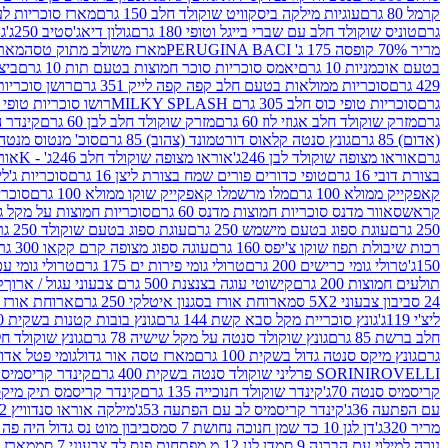
קרמל 80 גרם
עוגיות מילקה ביסקוויט שוקולד חלב 150 גרם
מארז סוכריות לעיס
גרם
טוניס שוקולד חלב עם שברי בייגל וטופי 180 גרם
גולון דיאג'סטיב 250ג'
גו
מריר 70% קופסה 175 ג' PERUGINA BACI
מארז משולב מתוק טסה
מארז
בטעם אוכמניות 10 גרם
יאמס סוכריות סוכר חמוצות בטעם תות 10 גרם
ביצת
429 גרם
סוכריות ממולאות בטעם חלב קפה קפה לייק 351 גרם
רושן סוכריות ג'לי 
גרם
סוכריות טופי כוס חלב 305 גרם MILKY SPLASH
רושו סוכריות טופי חלב 
גרם
מזרק שוקולד חלב אגוזי לוז 60 גרם
מזרק שוקולד חלב לבן 60 גרם
קינדר הפי
(אדום) 85 גרם
גונץ סנטה קלאוס דורטמונד (צהוב) 85 גרם
סוכ' מנטוס מנטה 29.7 גר
גרם
אוראו מצופה שוקולד לבן 246ג'
אוראו מצופה שוקולד חלב 246ג' - K
אוראו
בצורת דובי 16 גרם
טופי כדורים פורים שמח בצורת ליצן 16 גרם
סוכריות ג'לי ב
קאפקייק ממולא 100 גרם
מלו מרשמלו קאפקייק שוקו ממולא 100 גרם
סוכריות ג
קראש
סאוור מדנס סוכריות חמוצות מדנס 60 גרם
סוכריות חמוצות על מקל גולגולת
250 גרם
עוגת ספוג בטעם מישמש 250 גרם
עוגת ספוג בטעם שוקולד 250 גרם
רכות שיבולת תפוז שוקו צ'יפס 160 גרם
עוגה ספוג מצופה קרם קקאו 300 גרם
150ג'
טרולי גומי כרישים 200 גרם
טרולי גומי פירות ים 175 גרם
טרולי גומי עכברים
תולעים חמוצות 200 גרם
קישוטי עוגה בצנצנת 500 גרם צבעוני עגול / ארוך
ק
24 סביבון צבעוני 5X2 סמ
ארוחת אורז בסגנון איטלקי 250 גרם
ארוחת אורז בסגנ
ליצ'י 119ג'
גונץ סוכריית מקל סבא קשת 144 גרם
גונץ בובות קטנות בשקית 100 גרם
חלב ברשת 85 גרם
גונץ שוקולד סנטה על מקל שישיה 78 גרם
גונץ שוקולד חלב ס
גרם
גונץ מיקס סנטה גדול בשקית 100 גרם
מארז טסה אור גדול
גומי פטל אדום 
ROVELLI פרליני שוקולד סנטה בשקית 400 גרם
SORINI
קינדר קריסמיס מיק
קריסמיס סנטה 70ג'
קינדר שוקולד חנוכייה 135 גרם
קינדר קריסמס תיק מיקס 193
עם הפתעה 36ג'
קינדר קריסמיס לב עם הפתעה 53ג'
מילקה אוראו סנדוויץ 92 גרם
מריר 320ג'
דן לגן 10 כד שמן חנוכה נחושת 7 סמ
סביבון מוט נס גדול היה פה ברש
נורה למילוי עם הברגה 9 סמ
דן לגן 12 מ.מפתחות פנס לד צבעוני 7 סמ
מארז 3 מזרקים לאפייה ולבישול 10 מל'