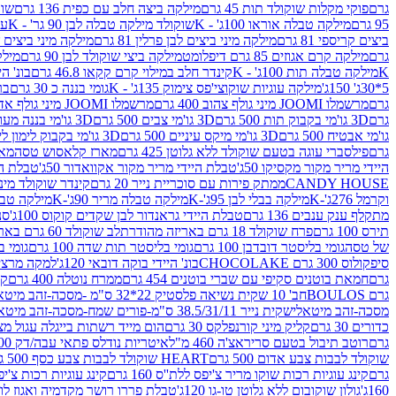
גרם
פוקי מקלות שוקולד תות 45 גרם
מילקה ביצה חלב עם כפית 136 גרם
שוקו
95 גרם
מילקה טבלה אוראו 100ג' - K
שוקולד מילקה טבלה לבן 90 גר' - K
עו
ביצים קריספי 81 גרם
מילקה מיני ביצים לבן פרלין 81 גרם
מילקה מיני ביצים ש.לבן
גרם
מילקה קרם אגוזים 85 גרם דיפלומט
מילקה ביצי שוקולד לבן 90 גרם
מילקה
K
מילקה טבלה תות 100ג' - K
קינדר חלב במילוי קרם קקאו 46.8 גרם
בונ' היי
5*30ג' 150ג'
מילקה עוגיות שוקוצי'פס צימוק 135ג' - K
גומי בננה כ 30 גרם
בר
גרם
מרשמלו JOOMI מיני גולף צהוב 400 גרם
מרשמלו JOOMI מיני גולף אדום 400 גרם
גרם
3D גו'מי בקבוק תות 500 גרם
3D גו'מי צבים 500 גרם
3D גו'מי בננה מעוצב 500 גרם
גו'מי אבטיח 500 גרם
3D גו'מי מיקס עיניים 500 גרם
3D גו'מי בקבוק לימון ליים 500 גרם
גרם
פילסברי עוגה בטעם שוקולד ללא גלוטן 425 גרם
מארז קלאסוש טסה
מאר
היידי מריר מקור מקסיקו 50ג'
טבלת היידי מריר מקור אקוואדור 50ג'
טבלת היי
CANDY HOUSE
ממתק פירות עם סוכריית נייר 20 גרם
קינדר שוקולד מיני פר
וקרמל 276ג'-K
מילקה בבלי לבן 95ג'-K
מילקה טבלה מריר 90ג'-K
מילקה טבלה ח
מתקלף ענק ענבים 136 גרם
טבלת היידי גראנדור לבן שקדים קוקוס 100ג'
סני
תירס 100 גרם
פרח שוקולד 18 גרם באריזה מהודרת
לב שוקולד 60 גרם באריזה מהודרת
של טסה
גומי בליסטר דובדבן 100 גרם
גומי בליסטר תות שדה 100 גרם
גומי בל
סיפקולוס 300 גרם CHOCOLAKE
בונ' היידי בוקה דובאי 120ג'
למקה מרציפן 62% 00
גרם
חמאת בוטנים סקיפי עם שברי בוטנים 454 גרם
ממרח נוטלה 400 גרם
קי
גרם BOULOS
חב' 10 שקית נשיאה פלסטיק 22*32 ס"מ -מסכה-זהב מיטאלי
מסכה-זהב מיטאלי
שקית נייר 38.5/31/11 ס"מ-פורים שמח-מסכה-זהב מיטאלי
כדורים 30 גרם
קליק מיני קורנפלקס 30 גרם
הום מייד רשתות בייגלה עגול מצופה ב
גרם
רוטב תיבול בטעם סריראצ'ה 460 מ"ל
איטריות נודלס פתאי עבה/דק 200 גרם
שוקולד לבבות צבע אדום 500 גרם
HEART שוקולד לבבות צבע כסף 500 גרם
גרם
קינג עוגיות רכות שוקו מריר צ'יפס ללת''ס 160 גרם
קינג עוגיות רכות צ'יפס ק
160ג'
גולון שוקובום ללא גלוטן טו-גו 120ג'
טבלת פררו רושר מקדמיה ואגוז לוז 90 גר