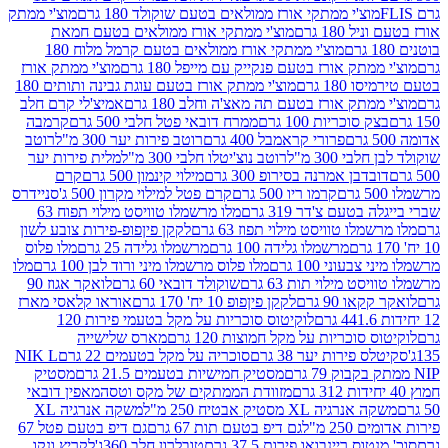
וצ'י ממתקי אורז ממולאים בטעם שוקולד 180 גרם
מוצ'י ממתק
180 גרם
מוצ'י ממתקי אורז ממולאים בטעם חמאת
מוצ'י ממתקי אורז ממולאים בטעם קרמל מלוח 180
תק אורז בטעם פנקייק עם מייפל 180 גרם
מוצ'י ממתק אורז
18 גרם
מוצ'י ממתק אורז בטעם עוגת גבינה ותותים 180
תק אורז בטעם תה מאצ'ה וחלב 180 גרם
אמיצ'לי קרם חלב
סוכריות 100 גרם
ממרח דובאי פטל חלבי 500 גרם
קרמבה
פרורי קראמבל 400 גרם
רוטב פירות יער 300 מ"ל
רוטב
 300 מ"ל
רוטב נוצ'יטלו חלבי 300 מ"ל
מלית פירות יער
דבן אמרנה בסירופ 300 גרם
מילוי קינמון 500 גרם
קרם
קרמו ריו 500 גרם
קרם פטל למילוי מקרון 500 ג'
סניידרס
טעם צ'דר 319 גרם
מלו מרשמלו טוויסט מילוי תפוח 63
לו טוויסט מילוי תפוז 63 גרם
לקקן פיןפופ-פירות צובע לשון
מרשמלו גלידה 100 גרם
מרשמלו גלידה 25 גרם
מלו פלוס
עוני 100 גרם
מלו פלוס מרשמלו מיני ורוד לבן 100 גרם
מלו
 מילוי תות 63 גרם
שוקולד דובאי 60 גרם
לואקר אגוז 90
ו 90 גרם
לקקן פיןפופ 10 יח' 170 גרם
אוראו קלאסי מארז
לוקיטוס סוכריות על מקל בטעמי פירות 120
סוכריות על מקל חמוצות 120 גרם
מארס שלישייה
פירות יער 38 גרם
סוכריה על מקל בטעמים 22 גרם
NIK L
מסטיק חמישיות בטעמים 21.5 גרם
מסטיק
מזוודת הממתקים של מקס וטסה
מאפין דובאי
יה XL מסטיק אבטיח 250 מ"ל
משקה אנרגיה XL
2 מ"ל
גם דיפ בטעם תות 67 גרם
גם דיפ בטעם פטל 67
ס ריינבואו פירות 37.5 גרם
טובלרון חלב 360ג'
לקריץ ונקו