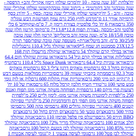
מרכז שולחן רימון אקרילי זהב+ הדפסה -
ר זהב דקורטיבי + כיתוב שנה טובה
קישוטי שולחן אקרילי שנה
יח'
קישוטי שולחן אקרילי שנה טובה -כסף - 5 יח'
דג כסף
 ס"מ
דבש לחיץ 250 גרם עמק חפר
עוגת דבש עוגל'ה
טיק בצורת רימון ק. 7 ס"מ-שקוף
חב' 6 כלי
 -בצורת תפוח 12.8*13.8*7 ס"מ
קופ' קרטון חלון שנה
קפ' קרטון חלון שנה טובה
אגרת+ מעטפה שנה טובה שופר/ספר תורה
מגנט חג שמח 5*9
אוראו שוקולד גליל 110.4 גרם
גלילות
קרם שוקולד 54 גרם
אוראו שוקולה מרשמלו תות 168
ראו במילוי קרם וניל 54 גרם
אוראו עוגיות שוקולד חום 64.4
ת וניל 64.4 גרם
אוראו Space Dunk גליל 110.4 גרם
חטיף
גרם
חטיף טאקיס דרגון צ'ילי 92.3 גרם
חטיף טאקיס
ממתק בקבוקי שעווה 39 גרם
סוכריות ממולאות בטעם דבש
יני 200 גרם
איטריות אורז מקלות 600 גרם
לוק או לוק גומי
טודיי חטיף חלבון קרמל מלוח 65 גרם
מארז של 10 יח'
ס 140 גרם
פחית תפוחחה משקה אורגני מוגז תפוח ואננס
ת לימוננדה משקה אורגני מוגז- לימון וליים 250 מ"ל
פחית
אורגני מוגז תפוזי דם ודומדמניות 250 מ"ל
גרגרי טפיוקה
גרגרי טפיוקה גדולים 400 גרם
מיסו כהה 500 גרם
מיסו
נאצ'וס טבעי 50 גרם
נאצ'וס תירס כחול 50 גרם
נאצ'וס
פרינגלס סין פלפל ופרמזן 110 גרם
ביאנקה שוקולד
ם
ביאנקה שוקולד מריר 72% 100 גרם
ביאנקה שוקולד
ביאנקה שוקולד לבן בטעם קרמל 100 גרם
ביאנקה
100 גרם
גומי לעיסה צבעוני 1 ק"ג
גומי לעיסה אבטיח 1