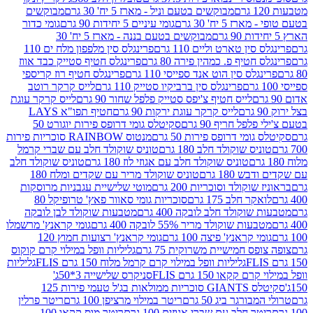
מבוקשים בטעם וניל - מארז 5 יח' 30 גרם
מבוקשים
5 יח' 30 גרם
גומי עיניים 5 יחידות 90 גרם
גומי כדור
מבוקשים בטעם בננה - מארז 5 יח' 30
ין טארט וליים 110 גרם
פרינגלס סין מלפפון מלח ים 110
חטיף פ. כמהין פירה 80 גרם
פרינגלס חטיף סטייק כבד אווז
לס סין הוט אנד ספייסי 110 גרם
פרינגלס חטיף רוז קריספי
פרינגלס סין ברביקיו סטייק 110 גרם
לייס קרקר רוטב
לייס חטיף צ'יפס סטייק פלפל שחור 90 גרם
לייס קרקר עוגת
לייס קרקר עוגת ירקות 90 גרם
חטיף תפו"א LAYS
פל חריף 90 גרם
סקיטלס גומי דרופס פירות יוגורט 50
ומי דרופס פירות 50 גרם
מנטוס RAINBOW סוכריות פירות
יס שוקולד חלב 180 גרם
טוניס שוקולד חלב עם שברי קרמל
טוניס שוקולד חלב עם אגוזי לוז 180 גרם
טוניס שוקולד חלב
 180 גרם
טוניס שוקולד מריר עם שקדים ומלח 180
וקולד וסוכריות 200 גרם
מוטי שלישיית עגבניות מרוסקות
ר חלב 175 גרם
סוכריות גומי סאוור פאץ' טרופיקל 80
וקולד חלב לובקה 400 גרם
מטבעות שוקולד לבן לובקה
ות שוקולד מריר 55% לובקה 400 גרם
גומי קראנץ' מרשמלו
י קראנץ' פיצה 100 גרם
גומי קראנץ' רצועות חמוץ 120
ס חמישיית משרוקית 75 גרם
גליליות וופל במילוי קרם קוקוס
גליליות וופל במילוי קרם קרמל מלוח 150 גרם FLIS
גליליות
קקאו 150 גרם FLIS
סניקרס שלישייה 3*50ג'
סקיטלס GIANTS סוכריות ממולאות בג'ל טעמי פירות 125
ורגר ביג 50 גרם
ריטר במילוי מרציפן 100 גרם
ריטר פרלין
ר חלב עם שברי אגוזים 100 גרם
ריטר מוס קקאו 100