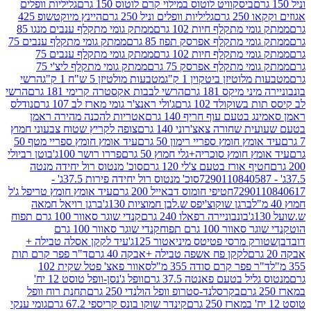
ביסקוויט לוטוס במילוי קרם לוטוס 150 גרם
גליליות וופלים
 גרם
גליליות וופלים וניל 250 גרם
היינץ מיוקטשופ 425
י מתקלף חיות 102 גרם
ממתק גומי מתקלף ענבים מנגו 85
י מתקלף אפרסק תפוז 85 גרם
ממתק גומי מתקלף ענבים 75
י מתקלף חיות 102 גרם
ממתק גומי מתקלף ענבים 75
י מתקלף אפרסק 75 גרם
ממתק גומי מתקלף ליצ'י 75
לוטיזן ביטקוין 1 ק"ג
מטבעות מולטיזן 5 ש"ח 1 ק"ג
הרשי
 מיקס 181 גרם
הרשי לבבות אקסטרה קרימי 181 גרם
הרשי
שוקולד 102 גרם
ג'ולי ראנצ'ר גומי מארז לב 107 גרם
נודלס
בטעם עוף חריף 140 גרם
אטריות להכנה מהירה ראמן
שחורה צאצ'רוני 140 גרם
צופה לקריץ שטוח צבעוני חמוץ
מץ חומץ ספריי רימון 50 גרם
עיד אומץ חומץ ספריי מטף 50
 חומץ סוכריה+גלי חמוץ 50 גרם
פררו רושר 100ג'
בוטן רביולי
ף אורז בטעם צ'לי 120 גרם
סוכ' מנטוס רול יחידה מנטה
סוכ' מנטוס רול יחידה פירות 37.5ג' -
72901
חטיפי חומוס דבאייל 200 גרם
עיד אומץ חומץ טריפל ג'ל
ברגן שוקוצ'יפס ש.לבן חמוציות 130ג'
ברגן רויאל חמאה
בונבוניירה רפאלו 240 גרם
קנדי שוגר סאוור 100 גרם תפוח
וור 100 גרם תפוח
קנדי שוגר סאוור 100 גרם
 מרסי פטיטס מיניאטור 125ג'
עיד לקקן אסלה טבילה +
לקקן פח אשפה טבילה +אבקה 40 גרם
ד"ר פפר קרם תות
 פפר קרם סודה 355 מ"ל
סאוור פאצ' פטל שקית 102
יל בטעם פאנטה 37.5 גרם
וופל ג'נסן-וופל טוסט 12 יח'
בקרסלנד-סטרופ וופל הולנדי 250 גרם
תחנת רוח וופל
קינדר שוקו בונס קריספי 67.2 גרם
גומי ענקי