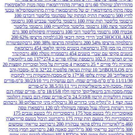
ד 60 גרם באריזה מהודרת
מארז טסה מנות קלאסי
מארז
מתמיד
מארז ים של מותגים
מארז סירת מתוקטסה
סילאן טבעי
מארז התיק המתוק של טסה
גומי בליסטר דובדבן 100
טר תות שדה 100 גרם
גומי בליסטר עכביש 100 גרם
גומי
 גרם
גומי בליסטר מילקשייק 100 גרם
גומי בליסטר
גומי בליסטר דובי 100 גרם
ממרח סיפקולוס 300 גרם
CHO
בונ' היידי בוקה דובאי 120ג'
למקה מרציפן 62% 200
54% 200 גרם
למקה מרציפן 38% 200 גרם
קונפיטורת
3 גרם
חמאת בוטנים סקיפי קלאסי 454 גרם
חמאת
עם שברי בוטנים 454 גרם
ממרח נוטלה 400 גרם
קינדר
10 גרם
מפת שולחן פורים כ 274*137 סמ ניילון
מארז
רים * 25 גרם
מארז 4 סוכריות על מקל וסוכריות קופצות 20
חב' 10 שקית נשיאה פלסטיק 22*32 ס"מ -מסכה-זהב
כה-זהב
שקית נייר לבקבוק
שקית נייר 30/23/10 ס"מ-פורים
-זהב מיטאלי
שקית נייר 38.5/31/11 ס"מ-פורים
זהב מיטאלי
קופ' קרטון חלון 18/15/8 ס"מ -פורים שמח-דגם
קית קרטון 24.5/19/8 ס"מ-פורים שמח-דגם בועות דקל
גומי
קליק מיני כדורים 30 גרם
קליק מיני קורנפלקס 30 גרם
הום
ייגלה עגול מצופה בשוקולד לבן 120 גרם
מארז טסה
'לי בטעם פטל 175 גרם
סוכריות ג'לי בטעם ענבים 175
ג'לי בטעם תות שדה 175 גרם
רוטב תיבול בטעם סריראצ'ה
ריות נודלס פתאי עבה/דק 200 גרם
רוטב טריאקי שומשום
ב טריאקי 300 מ"ל
רוטב סאטה 240 גרם
רוטב חמוץ מתוק
ב צ'ילי מתוק 300 מ"ל
HEART שוקולד לבבות צבע אדום