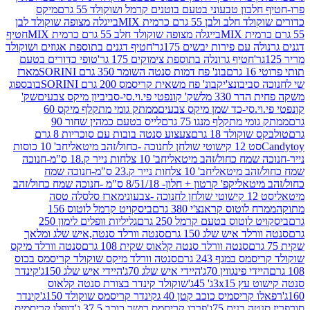
בון טבעוני בטעם בוטנים קרמל ושוקולד 55 גרם
מיקס
 ולבן 55 גרם כרמית MIX
בייגלה מצופה שוקולד לבן
בייגלה מצופה שוקולד חלב 55 גרם כרמית MIX
חטיף
עם פירות יבשים 175גר'
חטיף דגנים בתוספת אגוזים ושוקולד
חטיף גרונלה בתוספת צימוקים 175 גר'
טופי כדורים בטעם
ם
בונ' פח דמות סנטה השומר 350 גרם SORINI
מארז
ביבונצ'יק
בונ' פח משאית קריסמס 200 גרם SORINI
בובספוג
 330 מל
שק' קונפטי פי.וי.סי-סביביון מיקס צבעים
שק'
וי.סי-כד שמן מיקס צבעים
ממתק גומי מתקלף מיקס 60
י מתקלף מנגו 75 גרם
לייס בטעם כמהין שחור 90
קולד 18 גרם
צעצוע סנטה בובות עם סוכריות 8 גרם
1 קישוטי שולחן לחנוכה -כחול/זהב מיטאלי
חב' 10 כוסות
 שמח כחול/זהב מיטאלי
חב' 10 צלחות נייר ק.18 ס"מ-חנוכה
הב מיטאלי
חב' 10 צלחות נייר ק.23 ס"מ-חנוכה שמח
יטאלי
קפ' קרטון + חלון- 8/51/18 ס"מ -חנוכה שמח כחול/זהב
עוני
מארז סלסלה טסה
לוטוס קראנצ'י 380 גרם
ביסקויט קרמל לוטוס 156
לוטוס בטעם קרמל 250 גרם
גליליות וופלים לימון 250
ד איש שלג 150 גרם
סנטה וורלד סנטה,איש שלג ומלאך
סנטה וורלד סנטה קלאוס שקית 108 גרם
סנטה וורלד מיקס
 במגף 243 גרם
סנטה וורלד מיקס שוקולד קריסמס בכוס
י פינגווין 70ג'
היידי איש שלג 70ג'
היידי איש שלג 150ג'
קינדר
3xג' 45ג'
שוקולד קינדר בצורת סנטה קלאוס
קריסמיס כוכב קטן 40 ג
קינדר קריסמס שוקולד 150ג'
קינדר
בנים 75ג'
פררו קריסמס רושר כוכב 37.5 ג'
דופלו קריסמיס