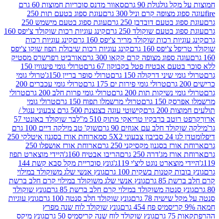
 גולגולת 90 גרם
סאוור מדנס סוכריות חמוצות 60 גרם
 מצופה קרם וניל 300 גרם
עוגת ספוג בטעם תות 250
 בטעם דובדבן 250 גרם
עוגת ספוג בטעם מישמש 250
ג בטעם שוקולד 250 גרם
קינג עוגיות רכות שוקולד צ'יפס 160
יות רכות שוקולד מריר צ'יפס 160 גרם
קינג עוגיות רכות
'יפס 160 גרם
קינג עוגיות רכות שיבולת תפוז שוקו צ'יפס
ה ספוג מצופה קרם קקאו 300 גרם
אורביט רפרשרס מסטיק
עם אבטיח פטל בקבוקון 67 גרם
טרולי גומי פינגווין 150
י שיני דרקולה 150 גרם
טרולי סופר בריין 150ג'
טרולי גומי
טרולי גומי פירות ים 175 גרם
טרולי גומי עכברים 200
י נשיקות תות 200 גרם
טרולי גומי פרות חלב 200 גרם
טרולי
150 גרם
טרולי מרשמלו תפוח 150 גרם
טרולי גומי
200 גרם
קישוטי עוגה בצנצנת 500 גרם צבעוני עגול /
טב ברבקיו טריאקי מתוק 510 מ"ל
בר שוקולד באונטי 57
ולד חלב עם אגוזים 90 גרם
שוק' טב מילקה דיים 100 גרם
יבון צבעוני 5X2 סמ
ארוחת אורז בסגנון איטלקי 250
ז בסגנון מקסיקני 250 גרם
ארוחת אורז אושפלו 250
ז מג'דרה 250 גרם
הריבו אבטיח 160ג'
היידי מוצארט תפוז
וצארט נוגט ליצ'י 119ג'
גונץ סוכריית מקל סבא קשת 144
ת קטנות בשקית 100 גרם
גונץ אנשי שלג משוקולד במילוי
85 גרם
גונץ אנשי שלג משוקולד במילוי קרם חלב ברשת
 סנטה משוקולד במילוי קרם חלב ברשת 85 גרם
גונץ שוקולד
שישיה 78 גרם
גונץ שוקולד חלב סנטה 100 גרם
גונץ עוגיות
גונץ שוקולד לוח שנה מפרץ
גרם
גונץ שוקולד לוח שנה קריסמיס 50 גרם
גונץ מיקס