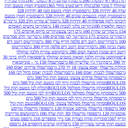
נוטלה 200 גרם
גולון טווינס ללא ת.סוכר 147ג'
גולון סנדוויץ'
250ג'
גולון דיאג'סטיב מוזלי 365ג'
מסטיק חמוץ בטעם תות
מסטיק חמוץ בטעם מנגו 40 יחידות 328
 בטעמים שונים 40 יחידות 328 גרם
מסטיק חמוץ בטעם
רה 40 יחידות 328 גרם
בד"צ טורינו חלב 320 גר'
בד"צ
100ג'
הריבו בלוני לבבות 140 גרם
הריבו נחשים תאומים
שקית 160 גרם דובי צבעוני
הריבו מיקס אדומים 175
ים 175 גרם
ריטר לבן סמרטיס 100 גרם
ריטר חלב סמרטיס
יטוס רוטב דיפ סלסה חריף עדין 300 גרם
דוריטוס רוטב דיפ
ם
דוריטוס רוטב דיפ סלסה חריף 300 גרם
דוריטוס
ת חמוצה ושום 280 גרם
קווסט עוגיית חלבון שוקולד
 עוגיית חלבון חמאת בוטנים שוקולד צ'יפס
מארז לקקן ברבי 30
קינדר ג'וי שלישייה 60 גרם
מרשמלו 150 גר – סוניק
מארז
מס צבעוני 18 יח' 270 גרם
מרשמלו פרחים יאמס 160
בבות יאמס 160 גרם
מרשמלו לבבות יאמס כחול לבן 160
ממתק מרשמלו פרחים צבעוני בטעם תות וניל 500 גרם
ממתק מרשמלו לבבות ורוד לבן בטעם תות וניל 500 גרם
ממתק מרשמלו מסולסל BOULOSתכלת לבן בטעם תות וניל
ממתק מרשמלו מסולסל BOULOSורוד לבן בטעם תות וניל 500
ממתק מרשמלו כריות ורוד,לבן בטעם תות וניל 500 גרם
ממתק מרשמלו מסולסל צבעוני BOULOSבטעם תות וניל
ין מרשמלו טוויסט אבטיח 120 גרם
פופין מרשמלו טוויסט
פופין מרשמלו 3D תות שדה 100 גרם
קטשופ סרירצ'ה
סוכריות סודה בצורת אבן נייר ומספרים 216 גרם
פס טעים
טי עשירייה 150 גרם
לקקן שרביט הקסמים 24 גרם
פס