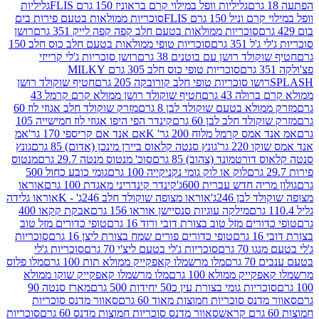
גליליות וופל במילוי קרם בראוניז 150 גרם FLIS
גליליות
יל 150 גרם FLIS
סוכריות ממולאות בטעם פירות בים
סוכריות ממולאות בטעם חלב קפה קפה לייק 351 גרם
רושן
351 גרם
סוכריות טופי ממולאות בטעם חלב כוס חלב 150
ולד רושן עם בוטנים 38 גרם
רושן סוכריות ג'לי קרייזי
סוכריות טופי כוס חלב 305 גרם MILKY
ושו סוכריות טופי חלב קורובקה 205 גרם
חטיף שוקולד רושן
לה 43 גרם
חטיף שוקולד רושן ממולא קרם קרמל 43
ולא בטעם שוקולד לבן 8 גרם
מזרק שוקולד חלב אגוזי לוז 60
לד חלב לבן 60 גרם
קינדר הפי היפו אגוזי לוז חמישייה 105
ס קרמל מלוח 200 גר' K
אם אנד אם קריספי 170 גר'
אמ
2 גר'
גונץ סנטה קלאוס ביירן מינכן (אדום) 85 גרם
גונץ
ורטמונד (צהוב) 85 גרם
סוכ' מנטוס מנטה 29.7 גרם
מנטוס
לוק או לוק גומי נקניקייה 100 גרם
גומי כובע כחול 500
יה חדש עברית 600ג'
קינדר קינדריני מאגדת 100 גרם
אוראו
לבן 246ג'
אוראו מצופה שוקולד חלב 246ג' - K
אוראו גלידה
מילקה עוגיות סנסיישן אוראו 156 גרם
אבקת קקאו 400
רים מזל טוב בצורת דובי ורוד 16 גרם
טופי כדורים מזל טוב
ם
טופי כדורים פורים שמח בצורת ליצן 16 גרם
סוכריות
70 גרם
סוכריות ג'לי בטעם ליצ'י 70 גרם
סוכריות ג'לי
גרם
מלו מרשמלו קאפקייק ממולא תות 100 גרם
מלו פלוס
יק ממולא 100 גרם
מלו מרשמלו קאפקייק שוקו ממולא
יות גומי בצורת עין כ50 יחידות 500 גרם
מארז סנטה 90
נס סוכריות חמוצות מאוד 60 גרם
סאוור מדנס סוכריות
סאוור מדנס סוכריות חמוצות מדנס 60 גרם
סוכריות