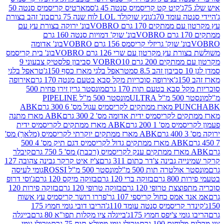
קיט קט קריסמיס סנטה 45 ג'
סמארטיס קריסמיס סנטה 50
עומד 70ג'
גונץ שוקולד LOL לוח שנה 75 גרם
בונ' זהב בצורת
תקים 170 גרם VOBRO
בונ' ירוקה בצורת עץ עם
בונ' שוק' דמויות סנטה 160 גרם
נ' שוק' גריזלי קריסמס 156 גרם VOBRO
בונ' אדומה
עץ מקרטון עם שרי 126 גרם VOBRO
בונ' בית קריסמס
 200 גרם VOBRO
10 סביבון פלסטיק צבעוני 9
טראפל בלגי מארז כסף 150ג'
טראפל בלגי
אירופה סוכריות מקל סבא בטעם מנטה 170 גרם
אירופה
סבא בטעם תות 170 גרם
מונסטר גרין זירו פחית 500
ULT
מונסטר 500 מ"ל PIPELINE
ABK
PU
לקריסמיס ידית אדומה מס' 2 300 גרם
ABK מארז מתנה
מס' 1 200 גרם
ABK מארז ממתקים לקריסמיס ידית
ABK מארז ממתקים יוקרתי לקריסמיס (מלאך) מס'
ABK מארז ממתקים גדול לקריסמיס דגם תיק מס' 4 500
קיבלר
גבינה צ'דר כתום 311 גרם
צ'יז איט קרקר גבינה צהובה 127
ולטרה תות 500 מ"ל
מונסטר 500 מ"ל ROSSI
גומי לעיסה
 גרם
בזוקה ברי 120 גרם
בזוקה מיקס 120 גרם
ג'וסי דרופ
ת טרופי 120 גרם
בזוקה טרופי 120 גרם
בזוקה פירות 120
מס כחול קריספי 107 גר'
פררו רושר קריסמיס עץ אשוח
קריסמיס סנטה עומד 110ג'
הריבו דובי גומי חמוץ 175
י צ'יפס חמוץ 175ג'
בייגלה ציו מקלות תפו"א 80 גרם
בייגלה
ים 100 גרם
טרולי גומי ממולא תות 75 גרם
טרולי גומי