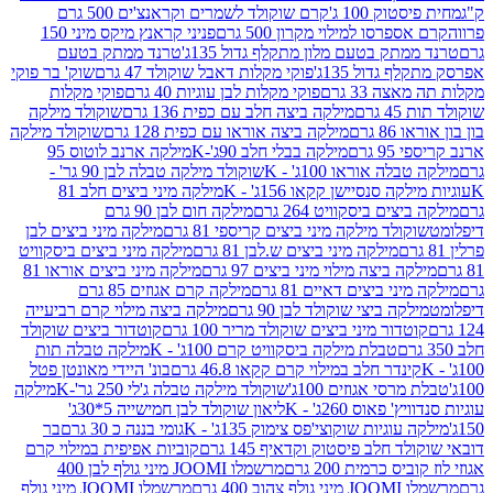
ק 100 ג'
קרם שוקולד לשמרים וקראנצ'ים 500 גרם
רסו למילוי מקרון 500 גרם
פניני קראנץ מיקס מיני 150
תק בטעם מלון מתקלף גדול 135ג'
טרנד ממתק בטעם
גדול 135ג'
פוקי מקלות דאבל שוקולד 47 גרם
שוק' בר פוקי
 33 גרם
פוקי מקלות לבן עוגיות 40 גרם
פוקי מקלות
רם
מילקה ביצה חלב עם כפית 136 גרם
שוקולד מילקה
 גרם
מילקה ביצה אוראו עם כפית 128 גרם
שוקולד מילקה
גרם
מילקה בבלי חלב 90ג'-K
מילקה ארנב לוטוס 95
ה אוראו 100ג' - K
שוקולד מילקה טבלה לבן 90 גר' -
ה סנסיישן קקאו 156ג' - K
מילקה מיני ביצים חלב 81
ים ביסקוויט 264 גרם
מילקה חום לבן 90 גרם
ולד מילקה מיני ביצים קריספי 81 גרם
מילקה מיני ביצים לבן
מילקה מיני ביצים ש.לבן 81 גרם
מילקה מיני ביצים ביסקוויט
 ביצה מילוי מיני ביצים 97 גרם
מילקה מיני ביצים אוראו 81
י ביצים דאיים 81 גרם
מילקה קרם אגוזים 85 גרם
קה ביצי שוקולד לבן 90 גרם
מילקה ביצה מילוי קרם רביעייה
דור מיני ביצים שוקולד מריר 100 גרם
קוטדור ביצים שוקולד
טבלת מילקה ביסקוויט קרם 100ג' - K
מילקה טבלה תות
נדר חלב במילוי קרם קקאו 46.8 גרם
בונ' היידי מאונטן פטל
סי אגוזים 100ג'
שוקולד מילקה טבלה ג'לי 250 גר'-K
מילקה
פאוס 260ג' - K
ליאון שוקולד לבן חמישייה 5*30ג'
וגיות שוקוצי'פס צימוק 135ג' - K
גומי בננה כ 30 גרם
בר
 חלב פיסטוק וקדאיף 145 גרם
קוביות אפיפית במילוי קרם
 כרמית 200 גרם
מרשמלו JOOMI מיני גולף לבן 400
400 גרם
מרשמלו JOOMI מיני גולף