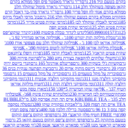
 216 גרם
ד"ר גרארד מאסטר פיס וופל ממולא בקרם
שוקולד חלב 114 גרם
ד"ר גרארד סימול שוקולד חלב
וזי לוז וופל פריך 100 גרם
ד"ר גרארד פתי-בר דאבל קרם
לא בקרם בטעם שוקולד חלב 216 גרם
בונ' מרסי לאבלי מיקס
בליז שוקולד לבן 185ג'
מרסי שקית פטיט מריר 125ג'
מרסי
ב 125ג'
מרסי שקית פטיט קפה
505399010
לינדט לינדור טבלה פיסטוק 100ג'
קינדר שוקוצ'יפס
ילקה תות יוגורט 100ג' - K
מילקה אוראו סנדוויץ' 92 ג' -
בן 100 ג' - K
מילקה שוקולד חלב עם פצפוצי אורז 100ג'
ה אוראו 100ג' K
מילקה לוטוס ביסקוף 90ג' - K
מרסי
אנץ' 125ג'
מרסי לאבליז קרמי 185ג'
פררו דופלו צ'וקנאט
 שלוקים להקפאה בצורת נחש 280 מ"ל
פרוטיז פירות 300
י בשקית 300 גרם
פרינגלס אורגינל 165 גרם
קנדי בייטס ירוק
קנדי בייטס מתוק אדום 20 גרם
ביצת הפתעה ענקית בנים 36
ל מקל בטעמים 15 גרם
סוכריה על מקל בטעמים 15 גרם
גומי
 מנגו 311ג'
גומי מקסיקני דולצ'ה אבטיח 311ג'
גומי מקסיקני
ג'
גומי מקסיקני דולצ'ה תות 311ג'
חטיף מילקה אוראו
ליאון שוקו חמישייה 5*30ג' 150ג'
מארז טסה מגש
יקס לבן חמישייה 230ג'
מלטיזרס שקית פינוק 68ג'- K
טובלרון
BUBBLE TEA אייס תה תות אפרסק 320 מ"ל
BUBBLE
אבקת נסקוויק שוקו 280ג'
נסטלה נסקפה
פסטה ברילה חלבון פנה 400ג'
צ'ופה צופס חמוץ
דפדפי קוקוס צ'יפס קוקוס
2 גרם
דפדפי קוקוס צ'יפס קוקוס בטעם קקאו 25 גרם
ווי
 מנגו 20ג'
ווי סמארט קראנצי אננס 20ג'
ווי סמארט קראנצי