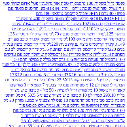
ת 100 גרם
מארז טסה אור גדול
גומי פטל אדום שחור סטי
רינטה סנטה מיקס 1 ק"ג SORINI
בונ' קריסמס סנטה עם
בונ' קריסמס טיפאני 180 גרם
גרם
SORINI
קינדר
דמות 102 ג'
קינדר קריסמיס מיני פריינדס 164ג'
קינדר
מל 110ג'
קינדר קריסמס גרביים 212ג'
רפאלו קריסמס
פררו רושר קריסמיס סנטה 70ג'
קינדר שוקולד חנוכייה 135
יסמס תיק מיקס 193ג'
קינדר קריסמיס קלנדר כוכב מעורב
 קריסמיס ביצה ענקית בנות 220ג'
קינדר קריסמיס ביצה ענקית
ינדר קריסמס דמויות עם הפתעה 36ג'
קינדר קריסמיס לב עם
מילקה אוראו סנדוויץ 92 גרם
מילקה שוקולד חלב עם עדשים
קה עוגיות סנסיישן 156 גרם
וופל מילקה במילוי קרם 150
לקיניס מילקה 87.5 גרם
טורינו מריר 320ג'
דן לגן 10 כד שמן
 סמ
סביבון מוט נס גדול היה פה ברשת 14 סמ
אקדח 2
33 סמ
סביבון 5 קומות בלוח 17X12
ופ 22.5X13 סמ
10 כלי דמוי נורה למילוי עם
דן לגן 12 מ.מפתחות פנס לד צבעוני 7 סמ
מארז 3 מזרקים
10 מל'
מזרק גדול לאפייה - 50 מל'
4 סביבון טוש מצייר
דן לגן 10 סביבון טוש מצייר צבעוני 6.5X5.5 סמ
3 חותכן
סביבון חנוכיה
הפתעה 10 פנס לד צבעוני 9 סמ
12 מזרק 20 מל'
ירה וקישוט
גומי נודלס ענקי 120ג'
מרשמלו פאסט פוד
 מח תות 120 גרם נוזל
גומי סנטה ענקי 170ג'
מטבעות
מטבע 10 שח חלבי 1 ק"ג
מטבע 5 שח פרווה 1
פרוטאין פרו-חטיף חלבון טבעוני בטעם פיסטוק שוקולד 55
פרו-חטיף חלבון טבעוני בטעם שוקולד וניל 55 גרם
פרוטאין