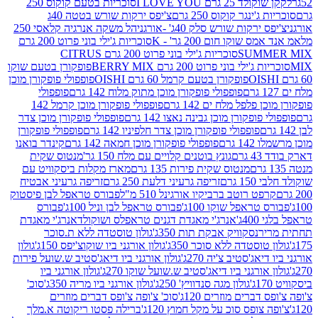
2 גרם I LOVE YOU
סוכריות בטעם קוקוס 250
ינגר קוקוס 250 גרם
צ'יפס ירקות שורש בטטה 40ג
רקות שורש סלק 40ג' -אורגני
הל משקה אנרגיה קלאסי 250
שוקו חום 200 גר' - K
סוכריות ג'ילי בוני פרוט 200 גרם
SUM
סוכריות ג'ילי בוני פרוט 200 גרם CITRUS
ילי בוני פרוט 200 גרם BERRY MIX
פופקורן בטעם שוקו
פופקורן בטעם קרמל 60 גרם OISHI
פופפולי פופקורן מוכן
פופפולי פופקורן מוכן מתוק מלוח 142 גרם
פופפולי
פלפל מלח ים 142 גרם
פופפולי פופקורן מוכן קרמל 142
ופקורן מוכן גבינה נאצו 142 גרם
פופפולי פופקורן מוכן צדר
פופפולי פופקורן מוכן צדר חלפיניו 142 גרם
פופפולי פופקורן
גרם
פופפולי פופקורן מוכן חמאה 142 גרם
קינדר בואנו
ם
גונץ בוטנים קלויים עם מלח 150 גר'
מנטוס שקית
מנטוס שקית פירות 135 גרם
מארז מקלות ביסקוויט עם
גרם
זריפה גרעיני דלעת 250 גרם
זריפה גרעיני אבטיח
ט רוטב ברביקיו אורגינל 510 מ"ל
פבורס טראפל לבן פיסטוק
טראפל שוקו 100ג'
פבורס טראפל לבן וניל 100ג'
פבורס
ג'
אנרג'י מאגדת דגנים טראפלס ושוקולד
אנרג'י מאגדת
ר
נסקוויק אבקת תות 350ג'
גולון טוסטדה ללא ת.סוכר
וסטדה ללא סוכר 350ג'
גולון אורגני ביו שוקוצ'יפס 150ג'
גולון
אג'סטיב צ'יה 270ג'
גולון אורגני ביו דיאג'סטיב ש.שועל פירות
אורגני ביו דיאג'סטיב ש.שועל שוקו 270ג'
גולון אורגני ביו
גולון מגה סנדוויץ' 250ג'
גולון אורגני ביו מריה 350ג'
סוכ'
ברים מוזרים 120ג'
סוכ' צ'ופה צ'ופס דברים מוזרים
צופס סוכ על מקל חמוץ 120ג'
ברילה פסטו ריקוטה א.מלך