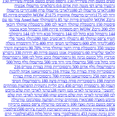
ת עשירייה 150 גרם
פס טעים בטעם אבטיח עשירייה 150
דפי מנטה תות אדום 0.6 גרם
לארבי מרשמלו אבטיח
מרשמלו לב 180ג'
לארבי מרשמלו פרח 180ג'
הריבו מרשמלו
הריבו מרשמלו אקזוטיק 175ג'
WOW Z קלסטרס פירות 85
 85 גרם
שוקולד Angel hair צמר גפן עם
טבלת שוקולד דובאי לבן 200 גרם
טבלת שוקולד דובאי
WOW Z רופ משפחתי פירות 100 גרם
מקל סבא צבעוני
 סבא כחול לבן 144 גרם
מקל סבא ורוד לבן 144 גרם
קלבי
ולד 40 גרם
גולון דיאג'סטיב תפוז 280ג'
גולון באטר פליי
ב 600 גרם
פולרטי חטיפי קרח 400 מ"ל ורוד
ממרח נוטלה
טבלת פררו רושר שוקולד מריר 70% 90 גרם
ביצת קינדר
60 גרם
מסטיק אגוגו בטעם פירות 40 יחידות 330 גרם
ריצ
טעם גבינה 91 גרם
מרשמלו כובע כחול לבן 500 גרם
מרשמלו
50 ג
מרשמלו מיני ורוד פיני 500 ג
מרשמלו גולף כחול 500
לף אדום 500 גרם
סוכריות סודה בצורת טטריס 216
סודה בצורת כלי עבודה 216 גרם
סוויטאנגו אבקה להכנת
סוויטאנגו ממתיק 700 גרם
סוכריות סודה בצורת
סוכריות סודה בצורת פיצה 180 גרם
מרשמלו חטיפי
ממרח תמרים 450 גרם קליית גת
שקית ההפתעות ממתקים
וני
טרנד לארבי מנגו וקשיו 28ג'
טרנד לארבי תות שלם מיובש
ד לארבי תות שלם מיובש שוקו 60ג'
טרנד לארבי תות שלם
6ג'
מארז ממתקים שקית הפתעה טסה
ג'מבו טורטילה
נת נאצ'ו 100 גרם
ג'מבו טורטילה צ'יפס בטעם ברביקיו
ית שימחת תורה בינונית
תערובת להכנת צ'ורוס 500ג'
פילסברי
 453 גרם
פילסברי ציפוי קרמל מלוח 453ג'
פילסברי קרם