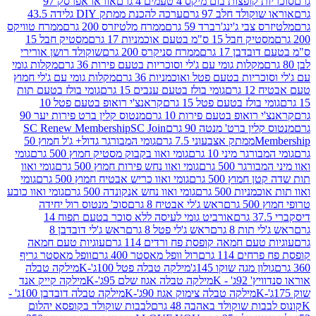
פצות בום מיקס 4 טעמים 4 גרם
אוראו אפרסק 97
ולד חלב 97 גרם
ערכה להכנת ממתק DIY גלידה 43.5
בי ג'ינג'רברד 59 גרם
ממרח מלטיזרס 200 גרם
ממרח טוויקס
בל 15 ס"מ בטעם אוכמניות 17 גרם
מסטיק חבל 15
בן 17 גרם
ממרח סניקרס 200 גרם
שוקולד רושן אורירי
מקלות גומי עם ג'לי וסוכריות בטעם פירות 36 גרם
מקלות גומי
ריות בטעם פטל ואוכמניות 36 גרם
מקלות גומי עם ג'לי חמוץ
רם
גומי בולז בטעם ענבים 15 גרם
גומי בולז בטעם תות
בולז בטעם פטל 15 גרם
קראנצ'י רואופ בטעם פטל 10
רואופ בטעם פירות 10 גרם
מנטוס קלין ברט פירות יער 90
ין ברט' מנטה 90 גרם
SC Join
SC Renew Membership
M
ממתק אצבעוני 7.5 גרם
גומי המבורגר גדול+ ג'ל חמוץ 50
גר מיני 10 גרם
גומי ואוו בקבוק מסטיק חמוץ 500 גרם
גומי
גר 500 גרם
גומי ואוו נחש פירות חמוץ 500 גרם
גומי ואוו
מוץ 500 גרם
גומי ואוו כריש אבטיח חמוץ 500 גרם
גומי
ות 500 גרם
גומי ואוו נחש אנקונדה 500 גרם
גומי ואוו כובע
רם
ראש ג'לי אבטיח 8 גרם
סוכ' מנטוס רול יחידה
אורביט גומי לעיסה ללא סוכר בטעם תפוח 14
תות 8 גרם
ראש ג'לי פטל 8 גרם
ראש ג'לי דובדבן 8
עם חמאה קופסת פח ורדים 114 גרם
עוגיות טעם חמאה
 114 גרם
רול וופל מאסטר 400 גרם
וופל מאסטר גריף
ון מגה שוקו 145ג'
מילקה טבלה פטל 100ג'-K
מילקה טבלה
ג' - K
מילקה טבלה אגוז שלם 95ג'-K
מילקה קייק אנד
מילקה טבלה צימוק אגוז 90ג'-K
מילקה טבלה דובדבן 100ג' -
ת שוקולד באהבה 48 גרם
לבבות שוקולד בקופסא יהלום