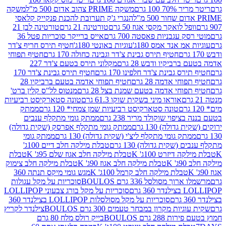
 100 גרם
משקה PRIME צהוב אדום 500 מ"ל
משקה
הנגרי ג'ק תערובת להכנת פנקייק קלאסי
ל לואקר מקסי אגוז 50 גרם
טורטינה 21 גרם
טורטינה לבן 21
 עגבניות פאסטה 700 גרם
אייס ברייקר סוכריות פטל 36
מ אנד אמס 180ג'
עוגיות באונטי 180ג'
חטיף תירס חריף צ'דר
חטיף תירס גבינת צ'דר וגבינה כחולה 170 גרם
חטיף תפוחי
ביקיו ודבש 28 גרם
מקלוני תירס בטעם צ'דר 227
 גבינת צ'דר חלפינו 170 גרם
חטיף תירס גבינת צ'דר 170
חי אדמה 28 גרם
חטיף תפוחי אדמה בטעם ברביקיו 28
וחי אדמה בטעם שמנת בצל 28 גרם
מנטוס לל"ס קלין ברט'
אוראו מיני בשקית שוקו 61.3 גרם
טונה סטארקיסט רביעיות
טונה סטארקיסט רביעיות שמן צמחי* 120 גרם
ממתק
יפוי שוקולד מריר 238 גרם
ממתק גומי מתקלף ענבים
דולה) 130 גרם
ממתק גומי מתקלף אפרסק (שקית גדולה)
ק גומי מתקלף ליצ'י (שקית גדולה) 130 גרם
ממתק גומי
(שקית גדולה) 130 גרם
טבלת מילקה חלב דיים 100ג'
דיזרט 100ג' K
טבלת מילקה חלב אגוז שלם 95ג' K
טבלת
K
טבלת מילקה חלב אגוז 90ג' K
טבלת מילקה חלב צימוק
טבלת מילקה חלב קרמל 100ג' K
מגש גומי מיקס תנתה 360
 מסולסל 336 גרם BOULOS
סוכריות על מקל עגולות
 גרם
סוכריות על מקל בורג צבעוני LOLLIPOP
סוכריות על מקל מסולסלות LOLLIPOP בצילנדר 360
ות מקרון במבחר טעמים 300 גרם BOULOS
צילנדר לקריץ
28 גרם BOULOS
בייק רולס מלח 80 גרם