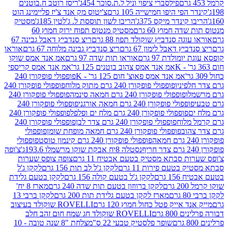
פילסברי ציפוי וניל ל.ת.סוכר 454ג'
ריסז רוטב ח.בוטנים
פי היפו חמישייה 105 גרם
צ'יטוס מק אנד צ'יז פליימינג הוט
ינדר מיקס 375ג'
הריבו לשון תוססת ל. ג'לטין 185ג'
מסטיק
ה חמוץ 60 גרם
מסטיק מנטוס תפוח ירוק חמוץ 60
גה סנדביץ שוקולד תפוז 88 גרם
ריצ סנדביץ דאבל גבינה 67
ץ דאבל לימון 67 גרם
ריצ סנדביץ גבינה מלוחה 67 גרם
אוראו
מולדת 97 גרם
אוראו תות שדה 97 גרם
אמ אנד אמס שוקו
אמ אנד אמס צהוב בוטנים 125 גר'
אמ אנד אמס קריספי
אמ אנד אמס פאוצ' חום 125 גר' - K
פופפולי פופקורן 240
פיניו
פופפולי פופקורן 240 גרם מתוק מלוח
פופפולי פופקורן 240
ו
פופפולי פופקורן 240 גרם חמאה סינמה
פופפולי פופקורן 240
פולי פופקורן 240 גרם חמאה אורגני
פופפולי פופקורן 240
פופפולי פופקורן 240 גרם מלח ים ופלפל
פופפולי פופקורן 240
מלוח
פופפולי פופקורן 240 גרם צדר לבן
פופפולי פופקורן 240
וב
פופפולי פופקורן 240 גרם חמאה מופחת שומן
פופפולי
פופפולי פופקורן 240 גרם קינמון טוסט
פופפולי
נסטלה 8יח אבקת שוקו מרשמלו 193.6ג'
צ'ופה
 סבתא מסטיק בטעם אבטיח 11 גרם
צופה צופס שערות
בטעם פירות 11 גרם
לקקן ג'ל לב תות 156 גרם
לקקן ג'ל
 גרם
לקקן ג'ל בטעם קולה 156 גרם
לקקן בטעם גלידת
ם
לקקן ברווזון בטעם תות שדה 240 גרם
מארז 8 יח'
מארז לקקן בטעם גלידת תות 200 גרם
לקקן ברבי 13
 אייק פטל כחול חמוץ 120 גרם
ROVELLI שוקולד בעיצוב
80 גרם
ROVELLI שוקולד חג שמח חום זהב חלב
שופר פלסטיק טבעי 22 ס"מ
צלחת "8 שנה טובה - 10