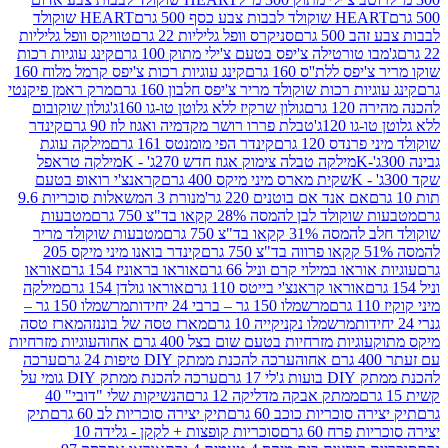
ולד לבבות צבע כסף 500 גרם
HEART שוקולד
50 גרם
סניקרס וופל גליליות 22 גרם
טוויקס וופל גליליות
ו טורטילה צ'יפס בטעם צ'ילי מתוק 100 גרם
קינג עוגיות רכות
ס ללת''ס 160 גרם
קינג עוגיות רכות צ'יפס קרמל מלוח 160
יות רכות שוקולד מריר צ'יפס חלבון 160 גרם
מרק ראמן פיקנטי
 גרם
גולון שרקיז ללא גלוטן טו-גו 160ג'
גולון שוקובום
 120ג'
טבלת פררו רושר מקדמיה ואגוז לוז 90 גרם
קינדר
נדס 120 גרם
קינדר הפי מומנטס 161 גרם
מילקה עוגת
מילקה טבלה צימוק אגוז חדש 270ג' - K
מילקה טראפל
שקית מארס מיני מיקס 400 גרם
קראנצ'י רואופ בטעם
אם אנד אם בוטנים 220 גר'
מנורת 3 המשאלות סוכריות 9.6
לד לבן להמסה 28% קקאו בד"צ 750 גרם
מטבעות
 קקאו בד"צ 750 גרם
מטבעות שוקולד מריר
קינדר בואנו מיני מיקס 205
ראו במילוי קרם וניל 66 גרם
אוראו בראוניז 154 גרם
אוראו
אוראו קראנצ'י בייטס 110 גרם
אוראו גולדן 154 גרם
מילקה
מרשמלו 150 גר – ברבי 24 יחידות
מרשמלו 150 גר –
מרשמלו נקניקייה 10 גרם
מארז טסה של בוננזה
מארז טסה
עוגיות מזרחיות בטעם שום בצל 400 גרם אחוה
עוגיות מזרחיות
ערכה להכנת ממתק DIY טיפות 24 גרם
ערכה
 17 גרם
ערכה להכנת ממתק DIY גומי על
ממתק אבקה מדליקה 12 גרם
הנשיקות שלי "דובי" 40
 סוכריות כוכב 60 גרם
תיק יצירה סוכריות לב 60 גרם
תיק
פרח 60 גרם
סוכריות קופצות + לקקן - גלידה 10