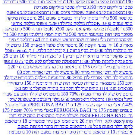
לפאי גראהם קרקר 170ג'
גומי וידאל תות סוכר 500 גר'
ברילה
לימון 190ג'
ברילה פסטו בזיליקום מוצרלה
ג'לו-פאנטונה שוקולד צ'יפס 500 גרם
סאנטאנג'לו-פאנטונה
דיי ביסתן קלינדר בטעמים שונים 251 גרם
טבלת מילקה
K
טבלת מילקה טריולד 280ג' K
שוק' מילקה אוראו
לת מילקה שוקו אנד קקס 300ג' K
גומי תנתה 500 גרם מיקס
 תות בננה
גומי תנתה 500 גר' תות חמוץ גדול
גומי תנתה 500 גר'
יות ג'לי עטופות שמחות
ראש משוגע תות 40 גרם
לקקני מיני
פרינגלס פלפל הבאנרס 158 גרם
שוק'
 200ג'
דג כסף פרווה 1 ק"ג
דג זהב חלבי- 1 ק"ג
cremo וופל
 מריר בודד
אורז לבן דביק 1 ק"ג
אצות נורי סילוור 10 דפים 25
נת סחלב 500 גרם
נסטלה קורנפלקס ללא גלוטן 375ג'
אנטון
וי בייליס 175 גרם
אנטון ברג מרציפן משמש בברנדי 220
שן אורירי מריר 80 גרם
שוקולד רושן אורירי חלב 80
ושן אורירי לבן קרמל 80 גרם
עוגיות מילקה ביסקוויט שוקולד
מארז סוכריות לעיסה תות שדה ודומדמניות 150 גרם
היידי
1ג'
טוניס שוקולד חלב עם עוגיות שוקולד צ'יפס 180
לד מריר מעולה 70% 180 גרם
טוניס שוקולד חלב עם שברי
גולון דיאג'סטיב 250ג'
גולון דיאג'סטיב ש.שועל שוק'
 קפה שקית 125 גר' PERUGINA BACI
באצ'י מיקס 3
PERUGINA 
באצ'י מריר 70% קופסה 175
מארז משולב מתוק טסה
מארז טסה שובי דובי
קן רולר תות 20 גרם
יאמס אבן נייר ומספריים 18 גרם
יאמס
עם פטל 20 גרם
יאמס סוכריות סוכר חמוצות בטעם
יאמס סוכריות סוכר חמוצות בטעם תות 10 גרם
ביצת