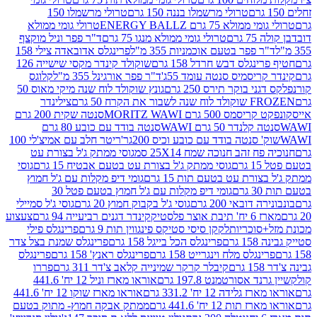
טרולי מרשמלו בננה 150 גרם
טרולי מרשמלו 150
לא 75 גרם ENERGY BALLZ
טרולי גומי ממולא
גרם
טרולי גומי ממולא מנגו 75 גרם
ד"ר פפר וניל מוקצף
 פפר בטעם אוכמניות 355 מ"ל
פרינגלס אדובאדה צילי 158
נגלס דבש חרדל 158 גרם
שוקולד קינדר מקסי שישייה 126
ריסמיס סנטה עומד 55ג'
ד"ר פפר אורגינל 355 מ"ל
קלוגס
 בוקר תירס 250 גרם
גונץ שוקולד לוח שנה מיקי מאוס 50
 את הקרח 50 גרם
צילינדר
50 גרם MORITZ WAWI
סנטה שקית 200 גרם
לנדר 50 גרם WAWI
סנטה בודד עם כובע 80 גרם
 סנטה בודד עם כובע וכיס 200גר'
ריטר חלב עם אמיצ'לי 100
 זהב חנוכה שמח 25X14 סמ
גוסי ממתק ג'ל בצורת עט
ם
גוסי ממתק ג'ל בצורת עט בטעם אבטיח 15 גרם
גוסי
ורת עט בטעם תות 15 גרם
גומי דיפ מקלות עם ג'ל חמוץ
ם
גומי דיפ מקלות עם ג'ל חמוץ בטעם פטל 30
דובאי 200 גרם
גוסי ג'ל בקבוק חמוץ 20 גרם
גוסי ג'ל סמיילי
וצר פלסטיק
קינדר דגנים רביעייה 94 גרם
צעצוע
סוכריות
לקקן סיסי סטיקס פינגווין תות 9 גרם
פרינגלס פילי
רם
פרינגלס הכל בייגל 158 גרם
פרינגלס שמנת בצל צדר
נגלס מלח וינגרייט 158 גרם
פרינגלס ראנץ' 158 גרם
פרינגלס
קיבלר קרקר שמינייה קלאב צ'דר 311 גרם
פררו
אסורטמנט 197.8 גרם
אוראו מארז וניל 12 יח' 441.6
ידה 12 יח' 331.2 גרם
אוראו מארז שוקו 12 יח' 441.6
ת 12 יח' 441.6 גרם
ממתק אבקה חמוץ- מתוק בטעם