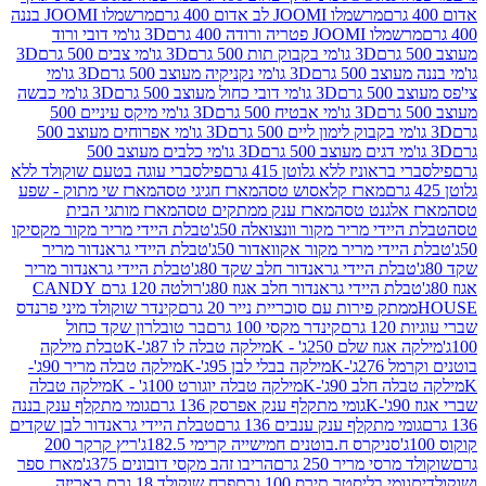
מרשמלו JOOMI לב אדום 400 גרם
מרשמלו JOOMI בננה
JOOM פטריה ורודה 400 גרם
3D גו'מי דובי ורוד
3D גו'מי בקבוק תות 500 גרם
3D גו'מי צבים 500 גרם
3D
 500 גרם
3D גו'מי נקניקיה מעוצב 500 גרם
3D גו'מי
גרם
3D גו'מי דובי כחול מעוצב 500 גרם
3D גו'מי כבשה
3D גו'מי אבטיח 500 גרם
3D גו'מי מיקס עיניים 500
3D גו'מי אפרוחים מעוצב 500
3D גו'מי כלבים מעוצב 500
ראוניז ללא גלוטן 415 גרם
פילסברי עוגה בטעם שוקולד ללא
מארז קלאסוש טסה
מארז חגיגי טסה
מארז שי מתוק - שפע
אלגנט טסה
מארז ענק ממתקים טסה
מארז מותגי הבית
ידי מריר מקור וונצואלה 50ג'
טבלת היידי מריר מקור מקסיקו
ידי מריר מקור אקוואדור 50ג'
טבלת היידי גראנדור מריר
לת היידי גראנדור חלב שקד 80ג'
טבלת היידי גראנדור מריר
ת היידי גראנדור חלב אגוז 80ג'
רולטה 120 גרם CANDY
תק פירות עם סוכריית נייר 20 גרם
קינדר שוקולד מיני פרנדס
רם
קינדר מקסי 100 גרם
בר טובלרון שקד כחול
וז שלם 250ג' - K
מילקה טבלה לו 87ג'-K
טבלת מילקה
2ג'-K
מילקה בבלי לבן 95ג'-K
מילקה טבלה מריר 90ג'-
חלב 90ג'-K
מילקה טבלה יוגורט 100ג' - K
מילקה טבלה
גומי מתקלף ענק אפרסק 136 גרם
גומי מתקלף ענק בננה
י מתקלף ענק ענבים 136 גרם
טבלת היידי גראנדור לבן שקדים
סניקרס ח.בוטנים חמישייה קרימי 182.5ג'
ריץ קרקר 200
סי מריר 250 גרם
הריבו זהב מקסי דובונים 375ג'
מארז ספר
ומי בליסטר תירס 100 גרם
פרח שוקולד 18 גרם באריזה