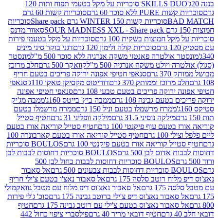
SKILLS DUO סוכריות על מקל בטעמי תפוח ותות 120
P ללא סוכר 60 גרם
סוכריות קשות 60 גרם
BAD
סוכריות קשות WINTER 150 גרם Share pack
סוכריות
סאוור מדנס
קל חמוצות בשקית 100 גרם
סוכריות על מקל בטעמי פירות
סוכריות קולה ולימון 120 גרם
דגני בוקר סיני מיניס
 אולטרה פאנטזי משקה אנרגיה ללא סוכר 500 מ"ל
מונסטר
ה ויולט משקה אנרגיה 500 מ"ל
קוואקר 500 גרם
חלב מרוכז
3 גרם
סנאפי חטיפי אפונה ירוקה פריכים בטעם חריף
 מרוכז וממותק 370 גרם
דוריטוס מקסיקן טאקו 110ג'
סנאפי
ירוקה פריכים בטעם טבעי 108 גרם
סנאפי חטיפי אפונה
בטעם גבינה 108 גרם
ממבה ביץ' בייטס 160ג'
ממבה מג'יק
ממרח מרשמלו בטעם וניל 150 גרם
ממרח מרשמלו בטעם
מילקה נוסיני 31.5 גרם
מילקה וופליני 31 גרם
חטיף סטייל
בטעם עוף פיקנטי 100 גרם
חטיף סטייל קוריאה אורז בטעם
100 גרם
חטיף סטייל קוריאה אורז בטעם קארבונרה 100
יל קוריאה אורז בטעם פיקנטי 100 גרם
BOULOS סוכריות
אדום לבן 500 גרם
BOULOS סוכריות דחוסות לבבות לבן
BOULOS סוכריות דחוסות לבבות כחול לבן 500
 צבעונים 500 גרם
אל סאבור
וח רוטב סלסה 175 גרם
אל סאבור נאצ'ו בטעם צ'ילי חריף
175 גרם
אל סאבור נאצ'וס דיפ מלוח עם מטבל גוואקמולי
סאבור נאצ'וס דיפ צ'ילי ברוטב גבינה 175 גרם
סוכ' ג'לי פירות
סאבור נאצ'וס בטעם צ'ילי עם רוטב גבינה 175 גרם
חטיף
חטיף דובאי מריר 40 גרם
פילסברי ציפוי כחול 442