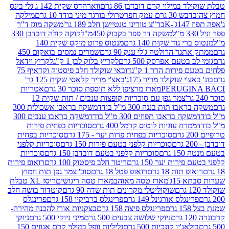
במילוי קרם דובדבן 86 גרם
ווארהדס שקית 142 ג גלי בינס
בש 30 גרם עמק חפר
טרולי בורגר מיני בודד 10 גרם
מילקה
K
בד"צ טורינו טנטיישן חלב 189 גר'
משקה מוגז ד"ר
משקה דר פפר בקבוק 450מ"ל
קוקה קולה דובדבן 330
 גוד שקית 140 גרם
מנטוס פרוט מיקס שקית 140
ר הרולטה ג'לי ענק 90 גרם
שמרים נמסים בואקום 450
בטעם אפרסק 500 גרם
לקריץ בלוק לבן 1 ק"ג
לקריץ וידאל
ירות הדר 1 ק"ג
דובאי שוקולד חלב פיסטוק וקדאיף 75
י שוקולד מריר 175ג'
באצ'י מריר קלאסי שקית 125 גר'
PERUGI
מארז מרציפן ללא תוספת סוכר 30 גרם
אטריות
צמר גפן עם סוכריות קופצות ענבים / תות שקית 12
 תות בננה 300 מ"ל בודד
משקה בראבו אשכולית 300
ה בראבו תפוזים 300 מ"ל בודד
משקה בראבו ענבים 300
רח עוגיות לוטוס קרמל 400 גרם
סוכריות בפחית פירות
סוכריות בפחית פרות יער - 175 גרם
סוכריות בפחית
סוכריות קלפני בטעם פירות 150 גרם
סוכריות קלפני
גרם
סוכריות קלפני בטעם דובדבן 150 גרם
סוכריות
רות יער 150 גרם
ריטר חלב פיסטוק 100 גרם
רואופ פירות
תות 18 גרם
רואופ פטל 18 גרם
סוכ' צמר גפן תות חמוץ
1ג'
מארז טסה מאוהב
מארז טסה ריגושים
ריסז XL טבלת
שוקוליטלי מקרונים תות שדה 90 גרם
קוטדור בושה חלב
גלס אורגינל 149 גרם
פרינגלס ברביקיו 158 גרם
פרינגלס
פרינגלס פיצה 158 גרם
בצקניות אורז להכנה מהירה-
ניוקי שלושה צבעים 500 גרם
מיני ניוקי 500 גרם
ניוקי
ג'יו קונכיות 500 גרם
גליליות וופל במילוי קרם אגוזים 150