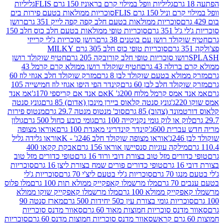
גליליות וופל במילוי קרם בראוניז 150 גרם FLIS
גליליות
יל 150 גרם FLIS
סוכריות ממולאות בטעם פירות בים
סוכריות ממולאות בטעם חלב קפה קפה לייק 351 גרם
רושן
351 גרם
סוכריות טופי ממולאות בטעם חלב כוס חלב 150
ולד רושן עם בוטנים 38 גרם
רושן סוכריות ג'לי קרייזי
סוכריות טופי כוס חלב 305 גרם MILKY
ושו סוכריות טופי חלב קורובקה 205 גרם
חטיף שוקולד רושן
לה 43 גרם
חטיף שוקולד רושן ממולא קרם קרמל 43
ולא בטעם שוקולד לבן 8 גרם
מזרק שוקולד חלב אגוזי לוז 60
לד חלב לבן 60 גרם
קינדר הפי היפו אגוזי לוז חמישייה 105
מס קרמל מלוח 200ג' K
אם אנד אם קריספי 170ג'
אמ אנד
גונץ סנטה קלאוס ביירן מינכן (אדום) 85 גרם
גונץ סנטה
ד (צהוב) 85 גרם
סוכ' מנטוס מנטה 29.7 גרם
מנטוס פירות
ק או לוק גומי נקניקייה 100 גרם
גומי כובע כחול 500 גרם
גולון
ית 600ג'
קינדר קינדריני מאגדת 100 גרם
אוראו מצופה
'
אוראו מצופה שוקולד חלב 246ג' - K
אוראו גלידה גליל
ילקה עוגיות סנסיישן אוראו 156 גרם
אבקת קקאו 400
רים מזל טוב בצורת דובי ורוד 16 גרם
טופי כדורים מזל טוב
ם
טופי כדורים פורים שמח בצורת ליצן 16 גרם
סוכריות
70 גרם
סוכריות ג'לי בטעם ליצ'י 70 גרם
סוכריות ג'לי
גרם
מלו מרשמלו קאפקייק ממולא תות 100 גרם
מלו פלוס
יק ממולא 100 גרם
מלו מרשמלו קאפקייק שוקו ממולא
יות גומי בצורת עין כ50 יחידות 500 גרם
מארז סנטה 90
נס סוכריות חמוצות מאוד 60 גרם
סאוור מדנס סוכריות
סאוור מדנס סוכריות חמוצות מדנס 60 גרם
סוכריות