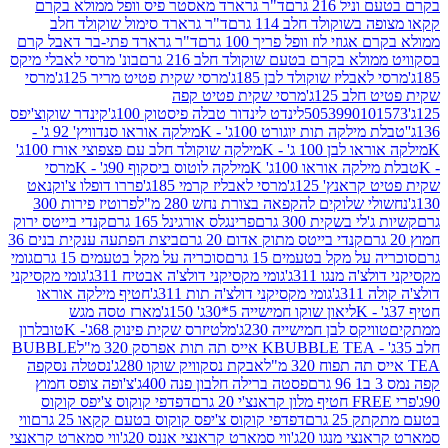
 216 גרם
ד"ר גרארד מאסטר פיס וופל ממולא בקרם
שוקולד חלב 114 גרם
ד"ר גרארד סימול שוקולד חלב
וזי לוז וופל פריך 100 גרם
ד"ר גרארד פתי-בר דאבל קרם
לא בקרם בטעם שוקולד חלב 216 גרם
בונ' מרסי לאבלי מיקס
בליז שוקולד לבן 185ג'
מרסי שקית פטיט מריר 125ג'
מרסי
ב 125ג'
מרסי שקית פטיט קפה
505399010
לינדט לינדור טבלה פיסטוק 100ג'
קינדר שוקוצ'יפס
ילקה תות יוגורט 100ג' - K
מילקה אוראו סנדוויץ' 92 ג' -
בן 100 ג' - K
מילקה שוקולד חלב עם פצפוצי אורז 100ג'
ה אוראו 100ג' K
מילקה לוטוס ביסקוף 90ג' - K
מרסי
אנץ' 125ג'
מרסי לאבליז קרמי 185ג'
פררו דופלו צ'וקנאט
 שלוקים להקפאה בצורת נחש 280 מ"ל
פרוטיז פירות 300
י בשקית 300 גרם
פרינגלס אורגינל 165 גרם
קנדי בייטס ירוק
קנדי בייטס מתוק אדום 20 גרם
ביצת הפתעה ענקית בנים 36
ל מקל בטעמים 15 גרם
סוכריה על מקל בטעמים 15 גרם
גומי
 מנגו 311ג'
גומי מקסיקני דולצ'ה אבטיח 311ג'
גומי מקסיקני
ג'
גומי מקסיקני דולצ'ה תות 311ג'
חטיף מילקה אוראו
ליאון שוקו חמישייה 5*30ג' 150ג'
מארז טסה מגש
יקס לבן חמישייה 230ג'
מלטיזרס שקית פינוק 68ג'- K
טובלרון
BUBBLE TEA אייס תה תות אפרסק 320 מ"ל
BUBBLE
אבקת נסקוויק שוקו 280ג'
נסטלה נסקפה
פסטה ברילה חלבון פנה 400ג'
צ'ופה צופס חמוץ
דפדפי קוקוס צ'יפס קוקוס
2 גרם
דפדפי קוקוס צ'יפס קוקוס בטעם קקאו 25 גרם
ווי
 מנגו 20ג'
ווי סמארט קראנצי אננס 20ג'
ווי סמארט קראנצי