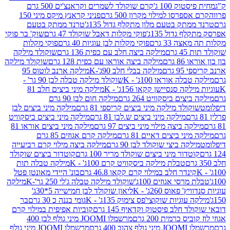
ק 100 ג'
קרם שוקולד לשמרים וקראנצ'ים 500 גרם
רסו למילוי מקרון 500 גרם
פניני קראנץ מיקס מיני 150
תק בטעם מלון מתקלף גדול 135ג'
טרנד ממתק בטעם
גדול 135ג'
פוקי מקלות דאבל שוקולד 47 גרם
שוק' בר פוקי
 33 גרם
פוקי מקלות לבן עוגיות 40 גרם
פוקי מקלות
רם
מילקה ביצה חלב עם כפית 136 גרם
שוקולד מילקה
 גרם
מילקה ביצה אוראו עם כפית 128 גרם
שוקולד מילקה
גרם
מילקה בבלי חלב 90ג'-K
מילקה ארנב לוטוס 95
ה אוראו 100ג' - K
שוקולד מילקה טבלה לבן 90 גר' -
ה סנסיישן קקאו 156ג' - K
מילקה מיני ביצים חלב 81
ים ביסקוויט 264 גרם
מילקה חום לבן 90 גרם
ולד מילקה מיני ביצים קריספי 81 גרם
מילקה מיני ביצים לבן
מילקה מיני ביצים ש.לבן 81 גרם
מילקה מיני ביצים ביסקוויט
 ביצה מילוי מיני ביצים 97 גרם
מילקה מיני ביצים אוראו 81
י ביצים דאיים 81 גרם
מילקה קרם אגוזים 85 גרם
קה ביצי שוקולד לבן 90 גרם
מילקה ביצה מילוי קרם רביעייה
דור מיני ביצים שוקולד מריר 100 גרם
קוטדור ביצים שוקולד
טבלת מילקה ביסקוויט קרם 100ג' - K
מילקה טבלה תות
נדר חלב במילוי קרם קקאו 46.8 גרם
בונ' היידי מאונטן פטל
סי אגוזים 100ג'
שוקולד מילקה טבלה ג'לי 250 גר'-K
מילקה
פאוס 260ג' - K
ליאון שוקולד לבן חמישייה 5*30ג'
וגיות שוקוצי'פס צימוק 135ג' - K
גומי בננה כ 30 גרם
בר
 חלב פיסטוק וקדאיף 145 גרם
קוביות אפיפית במילוי קרם
 כרמית 200 גרם
מרשמלו JOOMI מיני גולף לבן 400
400 גרם
מרשמלו JOOMI מיני גולף