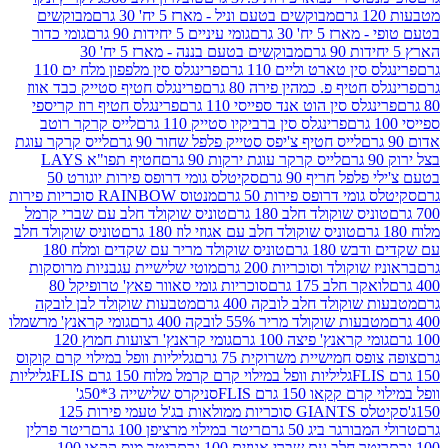
מבוקשים בטעם וניל - מארז 5 יח' 30 גרם
מבוקשים
5 יח' 30 גרם
גומי עיניים 5 יחידות 90 גרם
גומי כדור
מבוקשים בטעם בננה - מארז 5 יח' 30
ין טארט וליים 110 גרם
פרינגלס סין מלפפון מלח ים 110
חטיף פ. כמהין פירה 80 גרם
פרינגלס חטיף סטייק כבד אווז
לס סין הוט אנד ספייסי 110 גרם
פרינגלס חטיף רוז קריספי
פרינגלס סין ברביקיו סטייק 110 גרם
לייס קרקר רוטב
לייס חטיף צ'יפס סטייק פלפל שחור 90 גרם
לייס קרקר עוגת
לייס קרקר עוגת ירקות 90 גרם
חטיף תפו"א LAYS
פל חריף 90 גרם
סקיטלס גומי דרופס פירות יוגורט 50
ומי דרופס פירות 50 גרם
מנטוס RAINBOW סוכריות פירות
יס שוקולד חלב 180 גרם
טוניס שוקולד חלב עם שברי קרמל
טוניס שוקולד חלב עם אגוזי לוז 180 גרם
טוניס שוקולד חלב
 180 גרם
טוניס שוקולד מריר עם שקדים ומלח 180
וקולד וסוכריות 200 גרם
מוטי שלישיית עגבניות מרוסקות
ר חלב 175 גרם
סוכריות גומי סאוור פאץ' טרופיקל 80
וקולד חלב לובקה 400 גרם
מטבעות שוקולד לבן לובקה
ות שוקולד מריר 55% לובקה 400 גרם
גומי קראנץ' מרשמלו
י קראנץ' פיצה 100 גרם
גומי קראנץ' רצועות חמוץ 120
ס חמישיית משרוקית 75 גרם
גליליות וופל במילוי קרם קוקוס
גליליות וופל במילוי קרם קרמל מלוח 150 גרם FLIS
גליליות
קקאו 150 גרם FLIS
סניקרס שלישייה 3*50ג'
סקיטלס GIANTS סוכריות ממולאות בג'ל טעמי פירות 125
ורגר ביג 50 גרם
ריטר במילוי מרציפן 100 גרם
ריטר פרלין
ר חלב עם שברי אגוזים 100 גרם
ריטר מוס קקאו 100