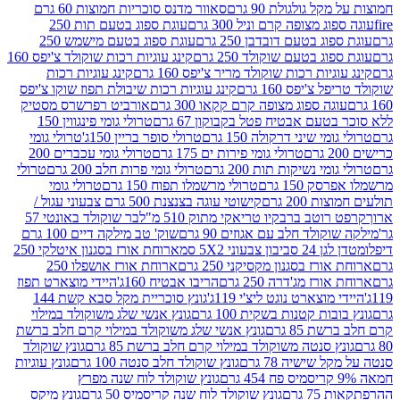
 גולגולת 90 גרם
סאוור מדנס סוכריות חמוצות 60 גרם
 מצופה קרם וניל 300 גרם
עוגת ספוג בטעם תות 250
 בטעם דובדבן 250 גרם
עוגת ספוג בטעם מישמש 250
ג בטעם שוקולד 250 גרם
קינג עוגיות רכות שוקולד צ'יפס 160
יות רכות שוקולד מריר צ'יפס 160 גרם
קינג עוגיות רכות
'יפס 160 גרם
קינג עוגיות רכות שיבולת תפוז שוקו צ'יפס
ה ספוג מצופה קרם קקאו 300 גרם
אורביט רפרשרס מסטיק
עם אבטיח פטל בקבוקון 67 גרם
טרולי גומי פינגווין 150
י שיני דרקולה 150 גרם
טרולי סופר בריין 150ג'
טרולי גומי
טרולי גומי פירות ים 175 גרם
טרולי גומי עכברים 200
י נשיקות תות 200 גרם
טרולי גומי פרות חלב 200 גרם
טרולי
150 גרם
טרולי מרשמלו תפוח 150 גרם
טרולי גומי
200 גרם
קישוטי עוגה בצנצנת 500 גרם צבעוני עגול /
טב ברבקיו טריאקי מתוק 510 מ"ל
בר שוקולד באונטי 57
ולד חלב עם אגוזים 90 גרם
שוק' טב מילקה דיים 100 גרם
יבון צבעוני 5X2 סמ
ארוחת אורז בסגנון איטלקי 250
ז בסגנון מקסיקני 250 גרם
ארוחת אורז אושפלו 250
ז מג'דרה 250 גרם
הריבו אבטיח 160ג'
היידי מוצארט תפוז
וצארט נוגט ליצ'י 119ג'
גונץ סוכריית מקל סבא קשת 144
ת קטנות בשקית 100 גרם
גונץ אנשי שלג משוקולד במילוי
85 גרם
גונץ אנשי שלג משוקולד במילוי קרם חלב ברשת
 סנטה משוקולד במילוי קרם חלב ברשת 85 גרם
גונץ שוקולד
שישיה 78 גרם
גונץ שוקולד חלב סנטה 100 גרם
גונץ עוגיות
גונץ שוקולד לוח שנה מפרץ
גרם
גונץ שוקולד לוח שנה קריסמיס 50 גרם
גונץ מיקס