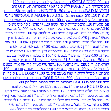
SKILLS DUO סוכריות על מקל בטעמי תפוח ותות 120
P ללא סוכר 60 גרם
סוכריות קשות 60 גרם
BAD
סוכריות קשות WINTER 150 גרם Share pack
סוכריות
סאוור מדנס
קל חמוצות בשקית 100 גרם
סוכריות על מקל בטעמי פירות
סוכריות קולה ולימון 120 גרם
דגני בוקר סיני מיניס
 אולטרה פאנטזי משקה אנרגיה ללא סוכר 500 מ"ל
מונסטר
ה ויולט משקה אנרגיה 500 מ"ל
קוואקר 500 גרם
חלב מרוכז
3 גרם
סנאפי חטיפי אפונה ירוקה פריכים בטעם חריף
 מרוכז וממותק 370 גרם
דוריטוס מקסיקן טאקו 110ג'
סנאפי
ירוקה פריכים בטעם טבעי 108 גרם
סנאפי חטיפי אפונה
בטעם גבינה 108 גרם
ממבה ביץ' בייטס 160ג'
ממבה מג'יק
ממרח מרשמלו בטעם וניל 150 גרם
ממרח מרשמלו בטעם
מילקה נוסיני 31.5 גרם
מילקה וופליני 31 גרם
חטיף סטייל
בטעם עוף פיקנטי 100 גרם
חטיף סטייל קוריאה אורז בטעם
100 גרם
חטיף סטייל קוריאה אורז בטעם קארבונרה 100
יל קוריאה אורז בטעם פיקנטי 100 גרם
BOULOS סוכריות
אדום לבן 500 גרם
BOULOS סוכריות דחוסות לבבות לבן
BOULOS סוכריות דחוסות לבבות כחול לבן 500
 צבעונים 500 גרם
אל סאבור
וח רוטב סלסה 175 גרם
אל סאבור נאצ'ו בטעם צ'ילי חריף
175 גרם
אל סאבור נאצ'וס דיפ מלוח עם מטבל גוואקמולי
סאבור נאצ'וס דיפ צ'ילי ברוטב גבינה 175 גרם
סוכ' ג'לי פירות
סאבור נאצ'וס בטעם צ'ילי עם רוטב גבינה 175 גרם
חטיף
חטיף דובאי מריר 40 גרם
פילסברי ציפוי כחול 442