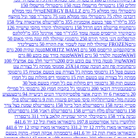
טרולי מרשמלו בננה 150 גרם
טרולי מרשמלו 150
לא 75 גרם ENERGY BALLZ
טרולי גומי ממולא
גרם
טרולי גומי ממולא מנגו 75 גרם
ד"ר פפר וניל מוקצף
 פפר בטעם אוכמניות 355 מ"ל
פרינגלס אדובאדה צילי 158
נגלס דבש חרדל 158 גרם
שוקולד קינדר מקסי שישייה 126
ריסמיס סנטה עומד 55ג'
ד"ר פפר אורגינל 355 מ"ל
קלוגס
 בוקר תירס 250 גרם
גונץ שוקולד לוח שנה מיקי מאוס 50
 את הקרח 50 גרם
צילינדר
50 גרם MORITZ WAWI
סנטה שקית 200 גרם
לנדר 50 גרם WAWI
סנטה בודד עם כובע 80 גרם
 סנטה בודד עם כובע וכיס 200גר'
ריטר חלב עם אמיצ'לי 100
 זהב חנוכה שמח 25X14 סמ
גוסי ממתק ג'ל בצורת עט
ם
גוסי ממתק ג'ל בצורת עט בטעם אבטיח 15 גרם
גוסי
ורת עט בטעם תות 15 גרם
גומי דיפ מקלות עם ג'ל חמוץ
ם
גומי דיפ מקלות עם ג'ל חמוץ בטעם פטל 30
דובאי 200 גרם
גוסי ג'ל בקבוק חמוץ 20 גרם
גוסי ג'ל סמיילי
וצר פלסטיק
קינדר דגנים רביעייה 94 גרם
צעצוע
סוכריות
לקקן סיסי סטיקס פינגווין תות 9 גרם
פרינגלס פילי
רם
פרינגלס הכל בייגל 158 גרם
פרינגלס שמנת בצל צדר
נגלס מלח וינגרייט 158 גרם
פרינגלס ראנץ' 158 גרם
פרינגלס
קיבלר קרקר שמינייה קלאב צ'דר 311 גרם
פררו
אסורטמנט 197.8 גרם
אוראו מארז וניל 12 יח' 441.6
ידה 12 יח' 331.2 גרם
אוראו מארז שוקו 12 יח' 441.6
ת 12 יח' 441.6 גרם
ממתק אבקה חמוץ- מתוק בטעם