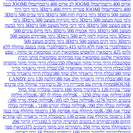
מרשמלו JOOMI לב אדום 400 גרם
מרשמלו JOOMI בננה
JOOM פטריה ורודה 400 גרם
3D גו'מי דובי ורוד
3D גו'מי בקבוק תות 500 גרם
3D גו'מי צבים 500 גרם
3D
 500 גרם
3D גו'מי נקניקיה מעוצב 500 גרם
3D גו'מי
גרם
3D גו'מי דובי כחול מעוצב 500 גרם
3D גו'מי כבשה
3D גו'מי אבטיח 500 גרם
3D גו'מי מיקס עיניים 500
3D גו'מי אפרוחים מעוצב 500
3D גו'מי כלבים מעוצב 500
ראוניז ללא גלוטן 415 גרם
פילסברי עוגה בטעם שוקולד ללא
מארז קלאסוש טסה
מארז חגיגי טסה
מארז שי מתוק - שפע
אלגנט טסה
מארז ענק ממתקים טסה
מארז מותגי הבית
ידי מריר מקור וונצואלה 50ג'
טבלת היידי מריר מקור מקסיקו
ידי מריר מקור אקוואדור 50ג'
טבלת היידי גראנדור מריר
לת היידי גראנדור חלב שקד 80ג'
טבלת היידי גראנדור מריר
ת היידי גראנדור חלב אגוז 80ג'
רולטה 120 גרם CANDY
תק פירות עם סוכריית נייר 20 גרם
קינדר שוקולד מיני פרנדס
רם
קינדר מקסי 100 גרם
בר טובלרון שקד כחול
וז שלם 250ג' - K
מילקה טבלה לו 87ג'-K
טבלת מילקה
2ג'-K
מילקה בבלי לבן 95ג'-K
מילקה טבלה מריר 90ג'-
חלב 90ג'-K
מילקה טבלה יוגורט 100ג' - K
מילקה טבלה
גומי מתקלף ענק אפרסק 136 גרם
גומי מתקלף ענק בננה
י מתקלף ענק ענבים 136 גרם
טבלת היידי גראנדור לבן שקדים
סניקרס ח.בוטנים חמישייה קרימי 182.5ג'
ריץ קרקר 200
סי מריר 250 גרם
הריבו זהב מקסי דובונים 375ג'
מארז ספר
ומי בליסטר תירס 100 גרם
פרח שוקולד 18 גרם באריזה