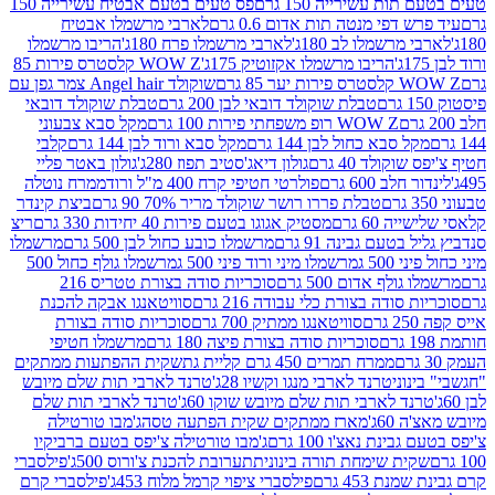
ת עשירייה 150 גרם
פס טעים בטעם אבטיח עשירייה 150
דפי מנטה תות אדום 0.6 גרם
לארבי מרשמלו אבטיח
מרשמלו לב 180ג'
לארבי מרשמלו פרח 180ג'
הריבו מרשמלו
הריבו מרשמלו אקזוטיק 175ג'
WOW Z קלסטרס פירות 85
 85 גרם
שוקולד Angel hair צמר גפן עם
טבלת שוקולד דובאי לבן 200 גרם
טבלת שוקולד דובאי
WOW Z רופ משפחתי פירות 100 גרם
מקל סבא צבעוני
 סבא כחול לבן 144 גרם
מקל סבא ורוד לבן 144 גרם
קלבי
ולד 40 גרם
גולון דיאג'סטיב תפוז 280ג'
גולון באטר פליי
ב 600 גרם
פולרטי חטיפי קרח 400 מ"ל ורוד
ממרח נוטלה
טבלת פררו רושר שוקולד מריר 70% 90 גרם
ביצת קינדר
60 גרם
מסטיק אגוגו בטעם פירות 40 יחידות 330 גרם
ריצ
טעם גבינה 91 גרם
מרשמלו כובע כחול לבן 500 גרם
מרשמלו
50 ג
מרשמלו מיני ורוד פיני 500 ג
מרשמלו גולף כחול 500
לף אדום 500 גרם
סוכריות סודה בצורת טטריס 216
סודה בצורת כלי עבודה 216 גרם
סוויטאנגו אבקה להכנת
סוויטאנגו ממתיק 700 גרם
סוכריות סודה בצורת
סוכריות סודה בצורת פיצה 180 גרם
מרשמלו חטיפי
ממרח תמרים 450 גרם קליית גת
שקית ההפתעות ממתקים
וני
טרנד לארבי מנגו וקשיו 28ג'
טרנד לארבי תות שלם מיובש
ד לארבי תות שלם מיובש שוקו 60ג'
טרנד לארבי תות שלם
6ג'
מארז ממתקים שקית הפתעה טסה
ג'מבו טורטילה
נת נאצ'ו 100 גרם
ג'מבו טורטילה צ'יפס בטעם ברביקיו
ית שימחת תורה בינונית
תערובת להכנת צ'ורוס 500ג'
פילסברי
 453 גרם
פילסברי ציפוי קרמל מלוח 453ג'
פילסברי קרם