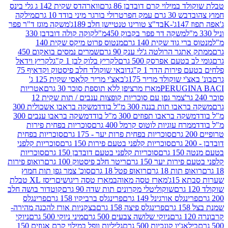
במילוי קרם דובדבן 86 גרם
ווארהדס שקית 142 ג גלי בינס
בש 30 גרם עמק חפר
טרולי בורגר מיני בודד 10 גרם
מילקה
K
בד"צ טורינו טנטיישן חלב 189ג'
משקה מוגז ד"ר פפר
משקה דר פפר בקבוק 450מ"ל
קוקה קולה דובדבן 330
 גוד שקית 140 גרם
מנטוס פרוט מיקס שקית 140
ר הרולטה ג'לי ענק 90 גרם
שמרים נמסים בואקום 450
בטעם אפרסק 500 גרם
לקריץ בלוק לבן 1 ק"ג
לקריץ וידאל
ירות הדר 1 ק"ג
דובאי שוקולד חלב פיסטוק וקדאיף 75
י שוקולד מריר 175ג'
באצ'י מריר קלאסי שקית 125 ג'
PERUGI
מארז מרציפן ללא תוספת סוכר 30 גרם
אטריות
צמר גפן עם סוכריות קופצות ענבים / תות שקית 12
 תות בננה 300 מ"ל בודד
משקה בראבו אשכולית 300
ה בראבו תפוזים 300 מ"ל בודד
משקה בראבו ענבים 300
רח עוגיות לוטוס קרמל 400 גרם
סוכריות בפחית פירות
סוכריות בפחית פרות יער - 175 גרם
סוכריות בפחית
סוכריות קלפני בטעם פירות 150 גרם
סוכריות קלפני
גרם
סוכריות קלפני בטעם דובדבן 150 גרם
סוכריות
רות יער 150 גרם
ריטר חלב פיסטוק 100 גרם
רואופ פירות
תות 18 גרם
רואופ פטל 18 גרם
סוכ' צמר גפן תות חמוץ
1ג'
מארז טסה מאוהב
מארז טסה ריגושים
ריסז XL טבלת
שוקוליטלי מקרונים תות שדה 90 גרם
קוטדור בושה חלב
גלס אורגינל 149 גרם
פרינגלס ברביקיו 158 גרם
פרינגלס
פרינגלס פיצה 158 גרם
בצקניות אורז להכנה מהירה-
ניוקי שלושה צבעים 500 גרם
מיני ניוקי 500 גרם
ניוקי
ג'יו קונכיות 500 גרם
גליליות וופל במילוי קרם אגוזים 150