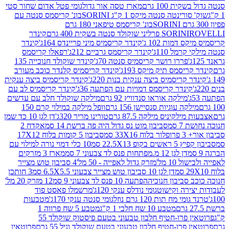
ת 100 גרם
מארז טסה אור גדול
גומי פטל אדום שחור סטי
רינטה סנטה מיקס 1 ק"ג SORINI
בונ' קריסמס סנטה עם
בונ' קריסמס טיפאני 180 גרם
גרם
SORINI
קינדר
דמות 102 ג'
קינדר קריסמיס מיני פריינדס 164ג'
קינדר
מל 110ג'
קינדר קריסמס גרביים 212ג'
רפאלו קריסמס
פררו רושר קריסמיס סנטה 70ג'
קינדר שוקולד חנוכייה 135
יסמס תיק מיקס 193ג'
קינדר קריסמיס קלנדר כוכב מעורב
 קריסמיס ביצה ענקית בנות 220ג'
קינדר קריסמיס ביצה ענקית
ינדר קריסמס דמויות עם הפתעה 36ג'
קינדר קריסמיס לב עם
מילקה אוראו סנדוויץ 92 גרם
מילקה שוקולד חלב עם עדשים
קה עוגיות סנסיישן 156 גרם
וופל מילקה במילוי קרם 150
לקיניס מילקה 87.5 גרם
טורינו מריר 320ג'
דן לגן 10 כד שמן
 סמ
סביבון מוט נס גדול היה פה ברשת 14 סמ
אקדח 2
33 סמ
סביבון 5 קומות בלוח 17X12
ופ 22.5X13 סמ
10 כלי דמוי נורה למילוי עם
דן לגן 12 מ.מפתחות פנס לד צבעוני 7 סמ
מארז 3 מזרקים
10 מל'
מזרק גדול לאפייה - 50 מל'
4 סביבון טוש מצייר
דן לגן 10 סביבון טוש מצייר צבעוני 6.5X5.5 סמ
3 חותכן
סביבון חנוכיה
הפתעה 10 פנס לד צבעוני 9 סמ
12 מזרק 20 מל'
ירה וקישוט
גומי נודלס ענקי 120ג'
מרשמלו פאסט פוד
 מח תות 120 גרם נוזל
גומי סנטה ענקי 170ג'
מטבעות
מטבע 10 שח חלבי 1 ק"ג
מטבע 5 שח פרווה 1
פרוטאין פרו-חטיף חלבון טבעוני בטעם פיסטוק שוקולד 55
פרו-חטיף חלבון טבעוני בטעם שוקולד וניל 55 גרם
פרוטאין