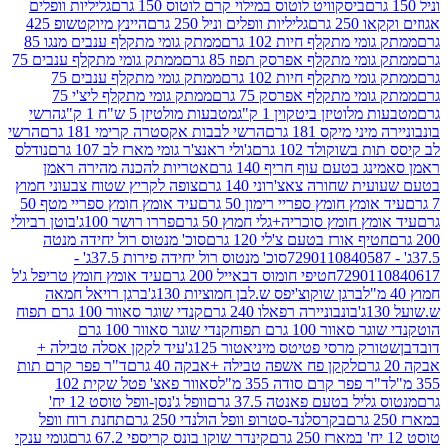
ביסקוויט לוטוס במילוי קרם לוטוס 150 גרם
גליליות וופלים
 גרם
גליליות וופלים וניל 250 גרם
היינץ מיוקטשופ 425
י מתקלף חיות 102 גרם
ממתק גומי מתקלף ענבים מנגו 85
י מתקלף אפרסק תפוז 85 גרם
ממתק גומי מתקלף ענבים 75
י מתקלף חיות 102 גרם
ממתק גומי מתקלף ענבים 75
י מתקלף אפרסק 75 גרם
ממתק גומי מתקלף ליצ'י 75
לוטיזן ביטקוין 1 ק"ג
מטבעות מולטיזן 5 ש"ח 1 ק"ג
הרשי
 מיקס 181 גרם
הרשי לבבות אקסטרה קרימי 181 גרם
הרשי
שוקולד 102 גרם
ג'ולי ראנצ'ר גומי מארז לב 107 גרם
נודלס
בטעם עוף חריף 140 גרם
אטריות להכנה מהירה ראמן
שחורה צאצ'רוני 140 גרם
צופה לקריץ שטוח צבעוני חמוץ
מץ חומץ ספריי רימון 50 גרם
עיד אומץ חומץ ספריי מטף 50
 חומץ סוכריה+גלי חמוץ 50 גרם
פררו רושר 100ג'
בוטן רביולי
ף אורז בטעם צ'לי 120 גרם
סוכ' מנטוס רול יחידה מנטה
סוכ' מנטוס רול יחידה פירות 37.5ג' -
72901
חטיפי חומוס דבאייל 200 גרם
עיד אומץ חומץ טריפל ג'ל
ברגן שוקוצ'יפס ש.לבן חמוציות 130ג'
ברגן רויאל חמאה
בונבוניירה רפאלו 240 גרם
קנדי שוגר סאוור 100 גרם תפוח
וור 100 גרם תפוח
קנדי שוגר סאוור 100 גרם
 מרסי פטיטס מיניאטור 125ג'
עיד לקקן אסלה טבילה +
לקקן פח אשפה טבילה +אבקה 40 גרם
ד"ר פפר קרם תות
 פפר קרם סודה 355 מ"ל
סאוור פאצ' פטל שקית 102
יל בטעם פאנטה 37.5 גרם
וופל ג'נסן-וופל טוסט 12 יח'
בקרסלנד-סטרופ וופל הולנדי 250 גרם
תחנת רוח וופל
קינדר שוקו בונס קריספי 67.2 גרם
גומי ענקי