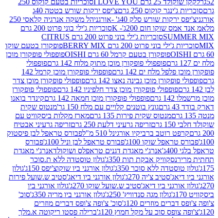
2 גרם I LOVE YOU
סוכריות בטעם קוקוס 250
ינגר קוקוס 250 גרם
צ'יפס ירקות שורש בטטה 40ג
רקות שורש סלק 40ג' -אורגני
הל משקה אנרגיה קלאסי 250
 שוקו חום 200ג'- K
סוכריות ג'ילי בוני פרוט 200 גרם
SUM
סוכריות ג'ילי בוני פרוט 200 גרם CITRUS
ילי בוני פרוט 200 גרם BERRY MIX
פופקורן בטעם שוקו
פופקורן בטעם קרמל 60 גרם OISHI
פופפולי פופקורן מוכן
פופפולי פופקורן מוכן מתוק מלוח 142 גרם
פופפולי
פלפל מלח ים 142 גרם
פופפולי פופקורן מוכן קרמל 142
ופקורן מוכן גבינה נאצו 142 גרם
פופפולי פופקורן מוכן צדר
פופפולי פופקורן מוכן צדר חלפיניו 142 גרם
פופפולי פופקורן
גרם
פופפולי פופקורן מוכן חמאה 142 גרם
קינדר בואנו
ם
גונץ בוטנים קלויים עם מלח 150 גר'
מנטוס שקית
מנטוס שקית פירות 135 גרם
מארז מקלות ביסקוויט עם
גרם
זריפה גרעיני דלעת 250 גרם
זריפה גרעיני אבטיח
ט רוטב ברביקיו אורגינל 510 מ"ל
פבורס טראפל לבן פיסטוק
טראפל שוקו 100ג'
פבורס טראפל לבן וניל 100ג'
פבורס
ג'
אנרג'י מאגדת דגנים טראפלס ושוקולד
אנרג'י מאגדת
ר
נסקוויק אבקת תות 350ג'
גולון טוסטדה ללא ת.סוכר
וסטדה ללא סוכר 350ג'
גולון אורגני ביו שוקוצ'יפס 150ג'
גולון
אג'סטיב צ'יה 270ג'
גולון אורגני ביו דיאג'סטיב ש.שועל פירות
אורגני ביו דיאג'סטיב ש.שועל שוקו 270ג'
גולון אורגני ביו
גולון מגה סנדוויץ' 250ג'
גולון אורגני ביו מריה 350ג'
סוכ'
ברים מוזרים 120ג'
סוכ' צ'ופה צ'ופס דברים מוזרים
צופס סוכ על מקל חמוץ 120ג'
ברילה פסטו ריקוטה א.מלך