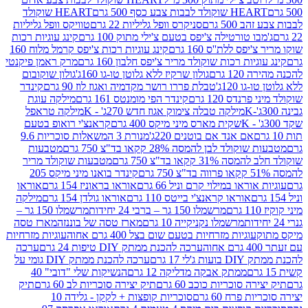
ולד לבבות צבע כסף 500 גרם
HEART שוקולד
50 גרם
סניקרס וופל גליליות 22 גרם
טוויקס וופל גליליות
ו טורטילה צ'יפס בטעם צ'ילי מתוק 100 גרם
קינג עוגיות רכות
ס ללת''ס 160 גרם
קינג עוגיות רכות צ'יפס קרמל מלוח 160
יות רכות שוקולד מריר צ'יפס חלבון 160 גרם
מרק ראמן פיקנטי
 גרם
גולון שרקיז ללא גלוטן טו-גו 160ג'
גולון שוקובום
 120ג'
טבלת פררו רושר מקדמיה ואגוז לוז 90 גרם
קינדר
נדס 120 גרם
קינדר הפי מומנטס 161 גרם
מילקה עוגת
מילקה טבלה צימוק אגוז חדש 270ג' - K
מילקה טראפל
שקית מארס מיני מיקס 400 גרם
קראנצ'י רואופ בטעם
אם אנד אם בוטנים 220ג'
מנורת 3 המשאלות סוכריות 9.6
לד לבן להמסה 28% קקאו בד"צ 750 גרם
מטבעות
 קקאו בד"צ 750 גרם
מטבעות שוקולד מריר
קינדר בואנו מיני מיקס 205
ראו במילוי קרם וניל 66 גרם
אוראו בראוניז 154 גרם
אוראו
אוראו קראנצ'י בייטס 110 גרם
אוראו גולדן 154 גרם
מילקה
מרשמלו 150 גר – ברבי 24 יחידות
מרשמלו 150 גר –
מרשמלו נקניקייה 10 גרם
מארז טסה של בוננזה
מארז טסה
עוגיות מזרחיות בטעם שום בצל 400 גרם אחוה
עוגיות מזרחיות
ערכה להכנת ממתק DIY טיפות 24 גרם
ערכה
 17 גרם
ערכה להכנת ממתק DIY גומי על
ממתק אבקה מדליקה 12 גרם
הנשיקות שלי "דובי" 40
 סוכריות כוכב 60 גרם
תיק יצירה סוכריות לב 60 גרם
תיק
פרח 60 גרם
סוכריות קופצות + לקקן - גלידה 10