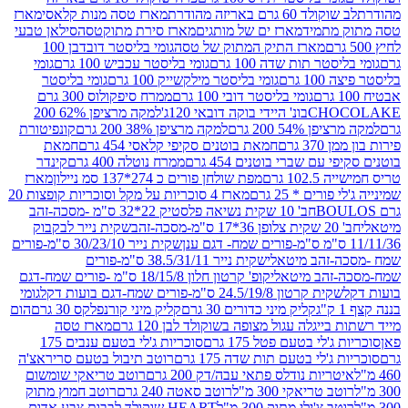
ד 60 גרם באריזה מהודרת
מארז טסה מנות קלאסי
מארז
מתמיד
מארז ים של מותגים
מארז סירת מתוקטסה
סילאן טבעי
מארז התיק המתוק של טסה
גומי בליסטר דובדבן 100
טר תות שדה 100 גרם
גומי בליסטר עכביש 100 גרם
גומי
 גרם
גומי בליסטר מילקשייק 100 גרם
גומי בליסטר
גומי בליסטר דובי 100 גרם
ממרח סיפקולוס 300 גרם
CHO
בונ' היידי בוקה דובאי 120ג'
למקה מרציפן 62% 200
54% 200 גרם
למקה מרציפן 38% 200 גרם
קונפיטורת
3 גרם
חמאת בוטנים סקיפי קלאסי 454 גרם
חמאת
עם שברי בוטנים 454 גרם
ממרח נוטלה 400 גרם
קינדר
10 גרם
מפת שולחן פורים כ 274*137 סמ ניילון
מארז
רים * 25 גרם
מארז 4 סוכריות על מקל וסוכריות קופצות 20
חב' 10 שקית נשיאה פלסטיק 22*32 ס"מ -מסכה-זהב
כה-זהב
שקית נייר לבקבוק
שקית נייר 30/23/10 ס"מ-פורים
-זהב מיטאלי
שקית נייר 38.5/31/11 ס"מ-פורים
זהב מיטאלי
קופ' קרטון חלון 18/15/8 ס"מ -פורים שמח-דגם
קית קרטון 24.5/19/8 ס"מ-פורים שמח-דגם בועות דקל
גומי
קליק מיני כדורים 30 גרם
קליק מיני קורנפלקס 30 גרם
הום
ייגלה עגול מצופה בשוקולד לבן 120 גרם
מארז טסה
'לי בטעם פטל 175 גרם
סוכריות ג'לי בטעם ענבים 175
ג'לי בטעם תות שדה 175 גרם
רוטב תיבול בטעם סריראצ'ה
ריות נודלס פתאי עבה/דק 200 גרם
רוטב טריאקי שומשום
ב טריאקי 300 מ"ל
רוטב סאטה 240 גרם
רוטב חמוץ מתוק
ב צ'ילי מתוק 300 מ"ל
HEART שוקולד לבבות צבע אדום