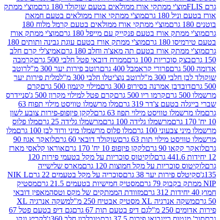
וצ'י ממתקי אורז ממולאים בטעם שוקולד 180 גרם
מוצ'י ממתק
180 גרם
מוצ'י ממתקי אורז ממולאים בטעם חמאת
מוצ'י ממתקי אורז ממולאים בטעם קרמל מלוח 180
תק אורז בטעם פנקייק עם מייפל 180 גרם
מוצ'י ממתק אורז
18 גרם
מוצ'י ממתק אורז בטעם עוגת גבינה ותותים 180
תק אורז בטעם תה מאצ'ה וחלב 180 גרם
אמיצ'לי קרם חלב
סוכריות 100 גרם
ממרח דובאי פטל חלבי 500 גרם
קרמבה
פרורי קראמבל 400 גרם
רוטב פירות יער 300 מ"ל
רוטב
 300 מ"ל
רוטב נוצ'יטלו חלבי 300 מ"ל
מלית פירות יער
דבן אמרנה בסירופ 300 גרם
מילוי קינמון 500 גרם
קרם
קרמו ריו 500 גרם
קרם פטל למילוי מקרון 500 ג'
סניידרס
טעם צ'דר 319 גרם
מלו מרשמלו טוויסט מילוי תפוח 63
לו טוויסט מילוי תפוז 63 גרם
לקקן פיןפופ-פירות צובע לשון
מרשמלו גלידה 100 גרם
מרשמלו גלידה 25 גרם
מלו פלוס
עוני 100 גרם
מלו פלוס מרשמלו מיני ורוד לבן 100 גרם
מלו
 מילוי תות 63 גרם
שוקולד דובאי 60 גרם
לואקר אגוז 90
ו 90 גרם
לקקן פיןפופ 10 יח' 170 גרם
אוראו קלאסי מארז
לוקיטוס סוכריות על מקל בטעמי פירות 120
סוכריות על מקל חמוצות 120 גרם
מארס שלישייה
פירות יער 38 גרם
סוכריה על מקל בטעמים 22 גרם
NIK L
מסטיק חמישיות בטעמים 21.5 גרם
מסטיק
מזוודת הממתקים של מקס וטסה
מאפין דובאי
יה XL מסטיק אבטיח 250 מ"ל
משקה אנרגיה XL
2 מ"ל
גם דיפ בטעם תות 67 גרם
גם דיפ בטעם פטל 67
ס ריינבואו פירות 37.5 גרם
טובלרון חלב 360ג'
לקריץ ונקו