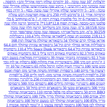
מרכז שולחן רימון אקרילי זהב+ הדפסה -
ר זהב דקורטיבי + כיתוב שנה טובה
קישוטי שולחן אקרילי שנה
יח'
קישוטי שולחן אקרילי שנה טובה -כסף - 5 יח'
דג כסף
 ס"מ
דבש לחיץ 250 גרם עמק חפר
עוגת דבש עוגל'ה
טיק בצורת רימון ק. 7 ס"מ-שקוף
חב' 6 כלי
 -בצורת תפוח 12.8*13.8*7 ס"מ
קופ' קרטון חלון שנה
קפ' קרטון חלון שנה טובה
אגרת+ מעטפה שנה טובה שופר/ספר תורה
מגנט חג שמח 5*9
אוראו שוקולד גליל 110.4 גרם
גלילות
קרם שוקולד 54 גרם
אוראו שוקולה מרשמלו תות 168
ראו במילוי קרם וניל 54 גרם
אוראו עוגיות שוקולד חום 64.4
ת וניל 64.4 גרם
אוראו Space Dunk גליל 110.4 גרם
חטיף
גרם
חטיף טאקיס דרגון צ'ילי 92.3 גרם
חטיף טאקיס
ממתק בקבוקי שעווה 39 גרם
סוכריות ממולאות בטעם דבש
יני 200 גרם
איטריות אורז מקלות 600 גרם
לוק או לוק גומי
טודיי חטיף חלבון קרמל מלוח 65 גרם
מארז של 10 יח'
ס 140 גרם
פחית תפוחחה משקה אורגני מוגז תפוח ואננס
ת לימוננדה משקה אורגני מוגז- לימון וליים 250 מ"ל
פחית
אורגני מוגז תפוזי דם ודומדמניות 250 מ"ל
גרגרי טפיוקה
גרגרי טפיוקה גדולים 400 גרם
מיסו כהה 500 גרם
מיסו
נאצ'וס טבעי 50 גרם
נאצ'וס תירס כחול 50 גרם
נאצ'וס
פרינגלס סין פלפל ופרמזן 110 גרם
ביאנקה שוקולד
ם
ביאנקה שוקולד מריר 72% 100 גרם
ביאנקה שוקולד
ביאנקה שוקולד לבן בטעם קרמל 100 גרם
ביאנקה
100 גרם
גומי לעיסה צבעוני 1 ק"ג
גומי לעיסה אבטיח 1