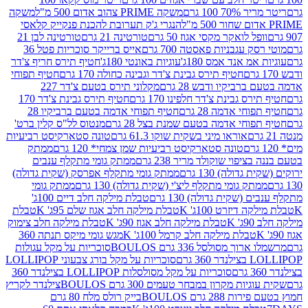
 100 גרם
משקה PRIME צהוב אדום 500 מ"ל
משקה
הנגרי ג'ק תערובת להכנת פנקייק קלאסי
ל לואקר מקסי אגוז 50 גרם
טורטינה 21 גרם
טורטינה לבן 21
 עגבניות פאסטה 700 גרם
אייס ברייקר סוכריות פטל 36
מ אנד אמס 180ג'
עוגיות באונטי 180ג'
חטיף תירס חריף צ'דר
חטיף תירס גבינת צ'דר וגבינה כחולה 170 גרם
חטיף תפוחי
ביקיו ודבש 28 גרם
מקלוני תירס בטעם צ'דר 227
 גבינת צ'דר חלפינו 170 גרם
חטיף תירס גבינת צ'דר 170
חי אדמה 28 גרם
חטיף תפוחי אדמה בטעם ברביקיו 28
וחי אדמה בטעם שמנת בצל 28 גרם
מנטוס לל"ס קלין ברט'
אוראו מיני בשקית שוקו 61.3 גרם
טונה סטארקיסט רביעיות
טונה סטארקיסט רביעיות שמן צמחי* 120 גרם
ממתק
יפוי שוקולד מריר 238 גרם
ממתק גומי מתקלף ענבים
דולה) 130 גרם
ממתק גומי מתקלף אפרסק (שקית גדולה)
ק גומי מתקלף ליצ'י (שקית גדולה) 130 גרם
ממתק גומי
(שקית גדולה) 130 גרם
טבלת מילקה חלב דיים 100ג'
דיזרט 100ג' K
טבלת מילקה חלב אגוז שלם 95ג' K
טבלת
K
טבלת מילקה חלב אגוז 90ג' K
טבלת מילקה חלב צימוק
טבלת מילקה חלב קרמל 100ג' K
מגש גומי מיקס תנתה 360
 מסולסל 336 גרם BOULOS
סוכריות על מקל עגולות
 גרם
סוכריות על מקל בורג צבעוני LOLLIPOP
סוכריות על מקל מסולסלות LOLLIPOP בצילנדר 360
ות מקרון במבחר טעמים 300 גרם BOULOS
צילנדר לקריץ
28 גרם BOULOS
בייק רולס מלח 80 גרם