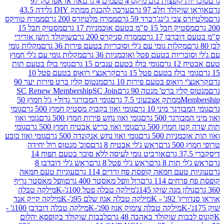
פצות בום מיקס 4 טעמים 4 גרם
אוראו אפרסק 97
ולד חלב 97 גרם
ערכה להכנת ממתק DIY גלידה 43.5
בי ג'ינג'רברד 59 גרם
ממרח מלטיזרס 200 גרם
ממרח טוויקס
בל 15 ס"מ בטעם אוכמניות 17 גרם
מסטיק חבל 15
בן 17 גרם
ממרח סניקרס 200 גרם
שוקולד רושן אורירי
מקלות גומי עם ג'לי וסוכריות בטעם פירות 36 גרם
מקלות גומי
ריות בטעם פטל ואוכמניות 36 גרם
מקלות גומי עם ג'לי חמוץ
רם
גומי בולז בטעם ענבים 15 גרם
גומי בולז בטעם תות
בולז בטעם פטל 15 גרם
קראנצ'י רואופ בטעם פטל 10
רואופ בטעם פירות 10 גרם
מנטוס קלין ברט פירות יער 90
ין ברט' מנטה 90 גרם
SC Join
SC Renew Membership
M
ממתק אצבעוני 7.5 גרם
גומי המבורגר גדול+ ג'ל חמוץ 50
גר מיני 10 גרם
גומי ואוו בקבוק מסטיק חמוץ 500 גרם
גומי
גר 500 גרם
גומי ואוו נחש פירות חמוץ 500 גרם
גומי ואוו
מוץ 500 גרם
גומי ואוו כריש אבטיח חמוץ 500 גרם
גומי
ות 500 גרם
גומי ואוו נחש אנקונדה 500 גרם
גומי ואוו כובע
רם
ראש ג'לי אבטיח 8 גרם
סוכ' מנטוס רול יחידה
אורביט גומי לעיסה ללא סוכר בטעם תפוח 14
תות 8 גרם
ראש ג'לי פטל 8 גרם
ראש ג'לי דובדבן 8
עם חמאה קופסת פח ורדים 114 גרם
עוגיות טעם חמאה
 114 גרם
רול וופל מאסטר 400 גרם
וופל מאסטר גריף
ון מגה שוקו 145ג'
מילקה טבלה פטל 100ג'-K
מילקה טבלה
ג' - K
מילקה טבלה אגוז שלם 95ג'-K
מילקה קייק אנד
מילקה טבלה צימוק אגוז 90ג'-K
מילקה טבלה דובדבן 100ג' -
ת שוקולד באהבה 48 גרם
לבבות שוקולד בקופסא יהלום