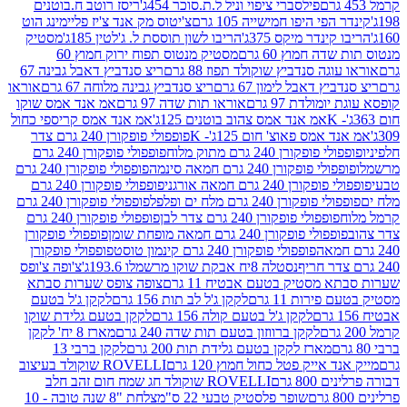
פילסברי ציפוי וניל ל.ת.סוכר 454ג'
ריסז רוטב ח.בוטנים
פי היפו חמישייה 105 גרם
צ'יטוס מק אנד צ'יז פליימינג הוט
ינדר מיקס 375ג'
הריבו לשון תוססת ל. ג'לטין 185ג'
מסטיק
ה חמוץ 60 גרם
מסטיק מנטוס תפוח ירוק חמוץ 60
גה סנדביץ שוקולד תפוז 88 גרם
ריצ סנדביץ דאבל גבינה 67
ץ דאבל לימון 67 גרם
ריצ סנדביץ גבינה מלוחה 67 גרם
אוראו
מולדת 97 גרם
אוראו תות שדה 97 גרם
אמ אנד אמס שוקו
אמ אנד אמס צהוב בוטנים 125ג'
אמ אנד אמס קריספי כחול
אמס פאוצ' חום 125ג'- K
פופפולי פופקורן 240 גרם צדר
פופקורן 240 גרם מתוק מלוח
פופפולי פופקורן 240 גרם
י פופקורן 240 גרם חמאה סינמה
פופפולי פופקורן 240 גרם
רן 240 גרם חמאה אורגני
פופפולי פופקורן 240 גרם
פופקורן 240 גרם מלח ים ופלפל
פופפולי פופקורן 240 גרם
פופפולי פופקורן 240 גרם צדר לבן
פופפולי פופקורן 240 גרם
פולי פופקורן 240 גרם חמאה מופחת שומן
פופפולי פופקורן
פופפולי פופקורן 240 גרם קינמון טוסט
פופפולי פופקורן
נסטלה 8יח אבקת שוקו מרשמלו 193.6ג'
צ'ופה צ'ופס
 מסטיק בטעם אבטיח 11 גרם
צופה צופס שערות סבתא
ירות 11 גרם
לקקן ג'ל לב תות 156 גרם
לקקן ג'ל בטעם
לקקן ג'ל בטעם קולה 156 גרם
לקקן בטעם גלידת שוקו
לקקן ברווזון בטעם תות שדה 240 גרם
מארז 8 יח' לקקן
מארז לקקן בטעם גלידת תות 200 גרם
לקקן ברבי 13
 אייק פטל כחול חמוץ 120 גרם
ROVELLI שוקולד בעיצוב
80 גרם
ROVELLI שוקולד חג שמח חום זהב חלב
שופר פלסטיק טבעי 22 ס"מ
צלחת "8 שנה טובה - 10