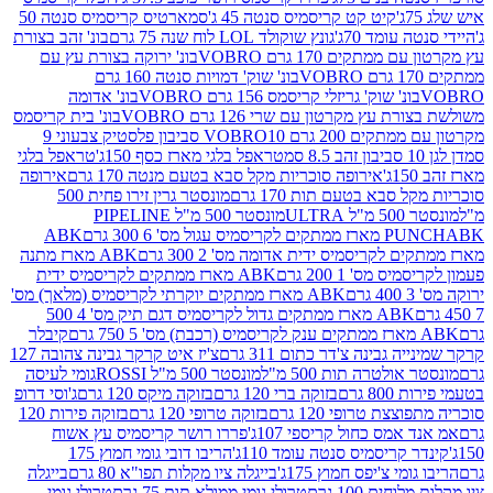
קיט קט קריסמיס סנטה 45 ג'
סמארטיס קריסמיס סנטה 50
עומד 70ג'
גונץ שוקולד LOL לוח שנה 75 גרם
בונ' זהב בצורת
תקים 170 גרם VOBRO
בונ' ירוקה בצורת עץ עם
בונ' שוק' דמויות סנטה 160 גרם
נ' שוק' גריזלי קריסמס 156 גרם VOBRO
בונ' אדומה
עץ מקרטון עם שרי 126 גרם VOBRO
בונ' בית קריסמס
 200 גרם VOBRO
10 סביבון פלסטיק צבעוני 9
טראפל בלגי מארז כסף 150ג'
טראפל בלגי
אירופה סוכריות מקל סבא בטעם מנטה 170 גרם
אירופה
סבא בטעם תות 170 גרם
מונסטר גרין זירו פחית 500
ULT
מונסטר 500 מ"ל PIPELINE
ABK
PU
לקריסמיס ידית אדומה מס' 2 300 גרם
ABK מארז מתנה
מס' 1 200 גרם
ABK מארז ממתקים לקריסמיס ידית
ABK מארז ממתקים יוקרתי לקריסמיס (מלאך) מס'
ABK מארז ממתקים גדול לקריסמיס דגם תיק מס' 4 500
קיבלר
גבינה צ'דר כתום 311 גרם
צ'יז איט קרקר גבינה צהובה 127
ולטרה תות 500 מ"ל
מונסטר 500 מ"ל ROSSI
גומי לעיסה
 גרם
בזוקה ברי 120 גרם
בזוקה מיקס 120 גרם
ג'וסי דרופ
ת טרופי 120 גרם
בזוקה טרופי 120 גרם
בזוקה פירות 120
מס כחול קריספי 107ג'
פררו רושר קריסמיס עץ אשוח
קריסמיס סנטה עומד 110ג'
הריבו דובי גומי חמוץ 175
י צ'יפס חמוץ 175ג'
בייגלה ציו מקלות תפו"א 80 גרם
בייגלה
ים 100 גרם
טרולי גומי ממולא תות 75 גרם
טרולי גומי