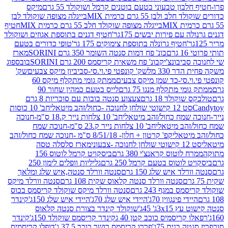
בון טבעוני בטעם בוטנים קרמל ושוקולד 55 גרם
מיקס
 ולבן 55 גרם כרמית MIX
בייגלה מצופה שוקולד לבן
בייגלה מצופה שוקולד חלב 55 גרם כרמית MIX
חטיף
עם פירות יבשים 175גר'
חטיף דגנים בתוספת אגוזים ושוקולד
חטיף גרונלה בתוספת צימוקים 175 גר'
טופי כדורים בטעם
ם
בונ' פח דמות סנטה השומר 350 גרם SORINI
מארז
ביבונצ'יק
בונ' פח משאית קריסמס 200 גרם SORINI
בובספוג
 330 מל
שק' קונפטי פי.וי.סי-סביביון מיקס צבעים
שק'
וי.סי-כד שמן מיקס צבעים
ממתק גומי מתקלף מיקס 60
י מתקלף מנגו 75 גרם
לייס בטעם כמהין שחור 90
קולד 18 גרם
צעצוע סנטה בובות עם סוכריות 8 גרם
1 קישוטי שולחן לחנוכה -כחול/זהב מיטאלי
חב' 10 כוסות
 שמח כחול/זהב מיטאלי
חב' 10 צלחות נייר ק.18 ס"מ-חנוכה
הב מיטאלי
חב' 10 צלחות נייר ק.23 ס"מ-חנוכה שמח
יטאלי
קפ' קרטון + חלון- 8/51/18 ס"מ -חנוכה שמח כחול/זהב
עוני
מארז סלסלה טסה
לוטוס קראנצ'י 380 גרם
ביסקויט קרמל לוטוס 156
לוטוס בטעם קרמל 250 גרם
גליליות וופלים לימון 250
ד איש שלג 150 גרם
סנטה וורלד סנטה,איש שלג ומלאך
סנטה וורלד סנטה קלאוס שקית 108 גרם
סנטה וורלד מיקס
 במגף 243 גרם
סנטה וורלד מיקס שוקולד קריסמס בכוס
י פינגווין 70ג'
היידי איש שלג 70ג'
היידי איש שלג 150ג'
קינדר
3xג' 45ג'
שוקולד קינדר בצורת סנטה קלאוס
קריסמיס כוכב קטן 40 ג
קינדר קריסמס שוקולד 150ג'
קינדר
בנים 75ג'
פררו קריסמס רושר כוכב 37.5 ג'
דופלו קריסמיס