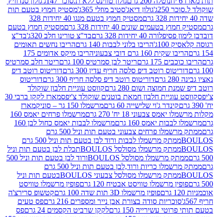
נוטלה 200 גרם
גולון טווינס ללא ת.סוכר 147ג'
גולון סנדוויץ'
250ג'
גולון דיאג'סטיב מוזלי 365ג'
מסטיק חמוץ בטעם תות
מסטיק חמוץ בטעם מנגו 40 יחידות 328
 בטעמים שונים 40 יחידות 328 גרם
מסטיק חמוץ בטעם
רה 40 יחידות 328 גרם
בד"צ טורינו חלב 320ג'
בד"צ
100ג'
הריבו בלוני לבבות 140 גרם
הריבו נחשים תאומים
שקית 160 גרם דובי צבעוני
הריבו מיקס אדומים 175
ים 175 גרם
ריטר לבן סמרטיס 100 גרם
ריטר חלב סמרטיס
יטוס רוטב דיפ סלסה חריף עדין 300 גרם
דוריטוס רוטב דיפ
ם
דוריטוס רוטב דיפ סלסה חריף 300 גרם
דוריטוס
ת חמוצה ושום 280 גרם
קווסט עוגיית חלבון שוקולד
 עוגיית חלבון חמאת בוטנים שוקולד צ'יפס
מארז לקקן ברבי 30
קינדר ג'וי שלישייה 60 גרם
מרשמלו 150 גר – סוניק
מארז
מס צבעוני 18 יח' 270 גרם
מרשמלו פרחים יאמס 160
בבות יאמס 160 גרם
מרשמלו לבבות יאמס כחול לבן 160
ממתק מרשמלו פרחים צבעוני בטעם תות וניל 500 גרם
ממתק מרשמלו לבבות ורוד לבן בטעם תות וניל 500 גרם
ממתק מרשמלו מסולסל BOULOSתכלת לבן בטעם תות וניל
ממתק מרשמלו מסולסל BOULOSורוד לבן בטעם תות וניל 500
ממתק מרשמלו כריות ורוד,לבן בטעם תות וניל 500 גרם
ממתק מרשמלו מסולסל צבעוני BOULOSבטעם תות וניל
ין מרשמלו טוויסט אבטיח 120 גרם
פופין מרשמלו טוויסט
פופין מרשמלו 3D תות שדה 100 גרם
קטשופ סרירצ'ה
סוכריות סודה בצורת אבן נייר ומספרים 216 גרם
פס טעים
טי עשירייה 150 גרם
לקקן שרביט הקסמים 24 גרם
פס