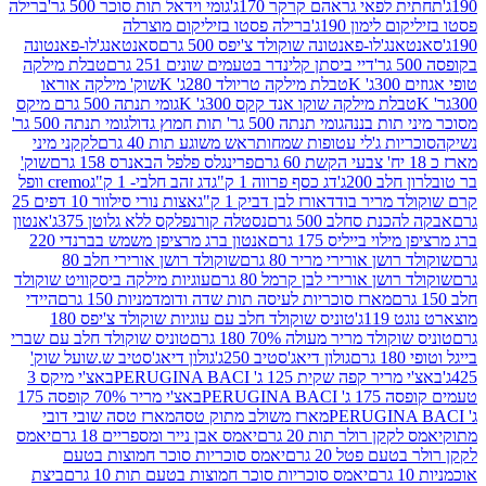
לפאי גראהם קרקר 170ג'
גומי וידאל תות סוכר 500 גר'
ברילה
לימון 190ג'
ברילה פסטו בזיליקום מוצרלה
ג'לו-פאנטונה שוקולד צ'יפס 500 גרם
סאנטאנג'לו-פאנטונה
דיי ביסתן קלינדר בטעמים שונים 251 גרם
טבלת מילקה
K
טבלת מילקה טריולד 280ג' K
שוק' מילקה אוראו
לת מילקה שוקו אנד קקס 300ג' K
גומי תנתה 500 גרם מיקס
 תות בננה
גומי תנתה 500 גר' תות חמוץ גדול
גומי תנתה 500 גר'
יות ג'לי עטופות שמחות
ראש משוגע תות 40 גרם
לקקני מיני
פרינגלס פלפל הבאנרס 158 גרם
שוק'
 200ג'
דג כסף פרווה 1 ק"ג
דג זהב חלבי- 1 ק"ג
cremo וופל
 מריר בודד
אורז לבן דביק 1 ק"ג
אצות נורי סילוור 10 דפים 25
נת סחלב 500 גרם
נסטלה קורנפלקס ללא גלוטן 375ג'
אנטון
וי בייליס 175 גרם
אנטון ברג מרציפן משמש בברנדי 220
שן אורירי מריר 80 גרם
שוקולד רושן אורירי חלב 80
ושן אורירי לבן קרמל 80 גרם
עוגיות מילקה ביסקוויט שוקולד
מארז סוכריות לעיסה תות שדה ודומדמניות 150 גרם
היידי
1ג'
טוניס שוקולד חלב עם עוגיות שוקולד צ'יפס 180
לד מריר מעולה 70% 180 גרם
טוניס שוקולד חלב עם שברי
גולון דיאג'סטיב 250ג'
גולון דיאג'סטיב ש.שועל שוק'
 קפה שקית 125 ג' PERUGINA BACI
באצ'י מיקס 3
PERUGINA
באצ'י מריר 70% קופסה 175
מארז משולב מתוק טסה
מארז טסה שובי דובי
קן רולר תות 20 גרם
יאמס אבן נייר ומספריים 18 גרם
יאמס
עם פטל 20 גרם
יאמס סוכריות סוכר חמוצות בטעם
יאמס סוכריות סוכר חמוצות בטעם תות 10 גרם
ביצת