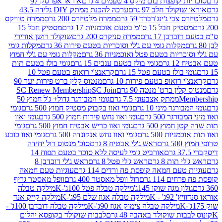
פצות בום מיקס 4 טעמים 4 גרם
אוראו אפרסק 97
ולד חלב 97 גרם
ערכה להכנת ממתק DIY גלידה 43.5
בי ג'ינג'רברד 59 גרם
ממרח מלטיזרס 200 גרם
ממרח טוויקס
בל 15 ס"מ בטעם אוכמניות 17 גרם
מסטיק חבל 15
בן 17 גרם
ממרח סניקרס 200 גרם
שוקולד רושן אורירי
מקלות גומי עם ג'לי וסוכריות בטעם פירות 36 גרם
מקלות גומי
ריות בטעם פטל ואוכמניות 36 גרם
מקלות גומי עם ג'לי חמוץ
רם
גומי בולז בטעם ענבים 15 גרם
גומי בולז בטעם תות
בולז בטעם פטל 15 גרם
קראנצ'י רואופ בטעם פטל 10
רואופ בטעם פירות 10 גרם
מנטוס קלין ברט פירות יער 90
ין ברט' מנטה 90 גרם
SC Join
SC Renew Membership
M
ממתק אצבעוני 7.5 גרם
גומי המבורגר גדול+ ג'ל חמוץ 50
גר מיני 10 גרם
גומי ואוו בקבוק מסטיק חמוץ 500 גרם
גומי
גר 500 גרם
גומי ואוו נחש פירות חמוץ 500 גרם
גומי ואוו
מוץ 500 גרם
גומי ואוו כריש אבטיח חמוץ 500 גרם
גומי
ות 500 גרם
גומי ואוו נחש אנקונדה 500 גרם
גומי ואוו כובע
רם
ראש ג'לי אבטיח 8 גרם
סוכ' מנטוס רול יחידה
אורביט גומי לעיסה ללא סוכר בטעם תפוח 14
תות 8 גרם
ראש ג'לי פטל 8 גרם
ראש ג'לי דובדבן 8
עם חמאה קופסת פח ורדים 114 גרם
עוגיות טעם חמאה
 114 גרם
רול וופל מאסטר 400 גרם
וופל מאסטר גריף
ון מגה שוקו 145ג'
מילקה טבלה פטל 100ג'-K
מילקה טבלה
ג' - K
מילקה טבלה אגוז שלם 95ג'-K
מילקה קייק אנד
מילקה טבלה צימוק אגוז 90ג'-K
מילקה טבלה דובדבן 100ג' -
ת שוקולד באהבה 48 גרם
לבבות שוקולד בקופסא יהלום