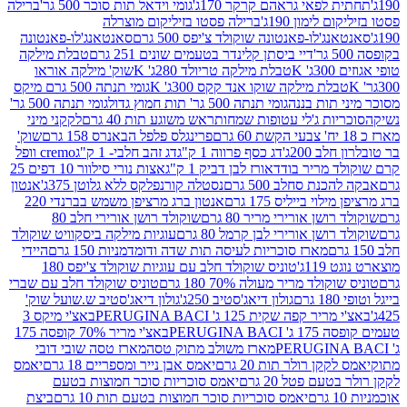
לפאי גראהם קרקר 170ג'
גומי וידאל תות סוכר 500 גר'
ברילה
לימון 190ג'
ברילה פסטו בזיליקום מוצרלה
ג'לו-פאנטונה שוקולד צ'יפס 500 גרם
סאנטאנג'לו-פאנטונה
דיי ביסתן קלינדר בטעמים שונים 251 גרם
טבלת מילקה
K
טבלת מילקה טריולד 280ג' K
שוק' מילקה אוראו
לת מילקה שוקו אנד קקס 300ג' K
גומי תנתה 500 גרם מיקס
 תות בננה
גומי תנתה 500 גר' תות חמוץ גדול
גומי תנתה 500 גר'
יות ג'לי עטופות שמחות
ראש משוגע תות 40 גרם
לקקני מיני
פרינגלס פלפל הבאנרס 158 גרם
שוק'
 200ג'
דג כסף פרווה 1 ק"ג
דג זהב חלבי- 1 ק"ג
cremo וופל
 מריר בודד
אורז לבן דביק 1 ק"ג
אצות נורי סילוור 10 דפים 25
נת סחלב 500 גרם
נסטלה קורנפלקס ללא גלוטן 375ג'
אנטון
וי בייליס 175 גרם
אנטון ברג מרציפן משמש בברנדי 220
שן אורירי מריר 80 גרם
שוקולד רושן אורירי חלב 80
ושן אורירי לבן קרמל 80 גרם
עוגיות מילקה ביסקוויט שוקולד
מארז סוכריות לעיסה תות שדה ודומדמניות 150 גרם
היידי
1ג'
טוניס שוקולד חלב עם עוגיות שוקולד צ'יפס 180
לד מריר מעולה 70% 180 גרם
טוניס שוקולד חלב עם שברי
גולון דיאג'סטיב 250ג'
גולון דיאג'סטיב ש.שועל שוק'
 קפה שקית 125 ג' PERUGINA BACI
באצ'י מיקס 3
PERUGINA
באצ'י מריר 70% קופסה 175
מארז משולב מתוק טסה
מארז טסה שובי דובי
קן רולר תות 20 גרם
יאמס אבן נייר ומספריים 18 גרם
יאמס
עם פטל 20 גרם
יאמס סוכריות סוכר חמוצות בטעם
יאמס סוכריות סוכר חמוצות בטעם תות 10 גרם
ביצת