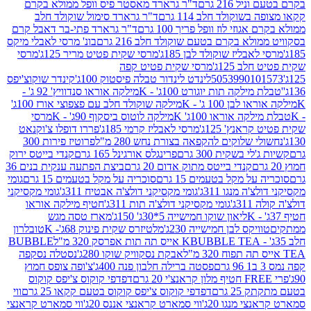
 216 גרם
ד"ר גרארד מאסטר פיס וופל ממולא בקרם
שוקולד חלב 114 גרם
ד"ר גרארד סימול שוקולד חלב
וזי לוז וופל פריך 100 גרם
ד"ר גרארד פתי-בר דאבל קרם
לא בקרם בטעם שוקולד חלב 216 גרם
בונ' מרסי לאבלי מיקס
בליז שוקולד לבן 185ג'
מרסי שקית פטיט מריר 125ג'
מרסי
ב 125ג'
מרסי שקית פטיט קפה
505399010
לינדט לינדור טבלה פיסטוק 100ג'
קינדר שוקוצ'יפס
ילקה תות יוגורט 100ג' - K
מילקה אוראו סנדוויץ' 92 ג' -
בן 100 ג' - K
מילקה שוקולד חלב עם פצפוצי אורז 100ג'
ה אוראו 100ג' K
מילקה לוטוס ביסקוף 90ג' - K
מרסי
אנץ' 125ג'
מרסי לאבליז קרמי 185ג'
פררו דופלו צ'וקנאט
 שלוקים להקפאה בצורת נחש 280 מ"ל
פרוטיז פירות 300
י בשקית 300 גרם
פרינגלס אורגינל 165 גרם
קנדי בייטס ירוק
קנדי בייטס מתוק אדום 20 גרם
ביצת הפתעה ענקית בנים 36
ל מקל בטעמים 15 גרם
סוכריה על מקל בטעמים 15 גרם
גומי
 מנגו 311ג'
גומי מקסיקני דולצ'ה אבטיח 311ג'
גומי מקסיקני
ג'
גומי מקסיקני דולצ'ה תות 311ג'
חטיף מילקה אוראו
ליאון שוקו חמישייה 5*30ג' 150ג'
מארז טסה מגש
יקס לבן חמישייה 230ג'
מלטיזרס שקית פינוק 68ג'- K
טובלרון
BUBBLE TEA אייס תה תות אפרסק 320 מ"ל
BUBBLE
אבקת נסקוויק שוקו 280ג'
נסטלה נסקפה
פסטה ברילה חלבון פנה 400ג'
צ'ופה צופס חמוץ
דפדפי קוקוס צ'יפס קוקוס
2 גרם
דפדפי קוקוס צ'יפס קוקוס בטעם קקאו 25 גרם
ווי
 מנגו 20ג'
ווי סמארט קראנצי אננס 20ג'
ווי סמארט קראנצי