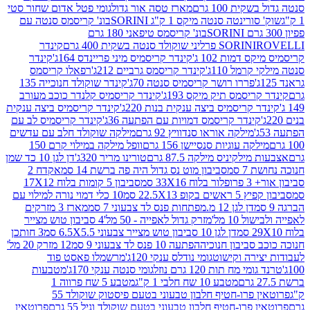
ת 100 גרם
מארז טסה אור גדול
גומי פטל אדום שחור סטי
רינטה סנטה מיקס 1 ק"ג SORINI
בונ' קריסמס סנטה עם
בונ' קריסמס טיפאני 180 גרם
גרם
SORINI
קינדר
דמות 102 ג'
קינדר קריסמיס מיני פריינדס 164ג'
קינדר
מל 110ג'
קינדר קריסמס גרביים 212ג'
רפאלו קריסמס
פררו רושר קריסמיס סנטה 70ג'
קינדר שוקולד חנוכייה 135
יסמס תיק מיקס 193ג'
קינדר קריסמיס קלנדר כוכב מעורב
 קריסמיס ביצה ענקית בנות 220ג'
קינדר קריסמיס ביצה ענקית
ינדר קריסמס דמויות עם הפתעה 36ג'
קינדר קריסמיס לב עם
מילקה אוראו סנדוויץ 92 גרם
מילקה שוקולד חלב עם עדשים
קה עוגיות סנסיישן 156 גרם
וופל מילקה במילוי קרם 150
לקיניס מילקה 87.5 גרם
טורינו מריר 320ג'
דן לגן 10 כד שמן
 סמ
סביבון מוט נס גדול היה פה ברשת 14 סמ
אקדח 2
33 סמ
סביבון 5 קומות בלוח 17X12
ופ 22.5X13 סמ
10 כלי דמוי נורה למילוי עם
דן לגן 12 מ.מפתחות פנס לד צבעוני 7 סמ
מארז 3 מזרקים
10 מל'
מזרק גדול לאפייה - 50 מל'
4 סביבון טוש מצייר
דן לגן 10 סביבון טוש מצייר צבעוני 6.5X5.5 סמ
3 חותכן
סביבון חנוכיה
הפתעה 10 פנס לד צבעוני 9 סמ
12 מזרק 20 מל'
ירה וקישוט
גומי נודלס ענקי 120ג'
מרשמלו פאסט פוד
 מח תות 120 גרם נוזל
גומי סנטה ענקי 170ג'
מטבעות
מטבע 10 שח חלבי 1 ק"ג
מטבע 5 שח פרווה 1
פרוטאין פרו-חטיף חלבון טבעוני בטעם פיסטוק שוקולד 55
פרו-חטיף חלבון טבעוני בטעם שוקולד וניל 55 גרם
פרוטאין