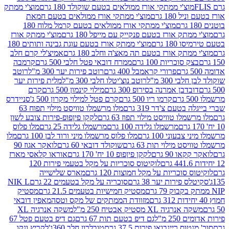
וצ'י ממתקי אורז ממולאים בטעם שוקולד 180 גרם
מוצ'י ממתק
180 גרם
מוצ'י ממתקי אורז ממולאים בטעם חמאת
מוצ'י ממתקי אורז ממולאים בטעם קרמל מלוח 180
תק אורז בטעם פנקייק עם מייפל 180 גרם
מוצ'י ממתק אורז
18 גרם
מוצ'י ממתק אורז בטעם עוגת גבינה ותותים 180
תק אורז בטעם תה מאצ'ה וחלב 180 גרם
אמיצ'לי קרם חלב
סוכריות 100 גרם
ממרח דובאי פטל חלבי 500 גרם
קרמבה
פרורי קראמבל 400 גרם
רוטב פירות יער 300 מ"ל
רוטב
 300 מ"ל
רוטב נוצ'יטלו חלבי 300 מ"ל
מלית פירות יער
דבן אמרנה בסירופ 300 גרם
מילוי קינמון 500 גרם
קרם
קרמו ריו 500 גרם
קרם פטל למילוי מקרון 500 ג'
סניידרס
טעם צ'דר 319 גרם
מלו מרשמלו טוויסט מילוי תפוח 63
לו טוויסט מילוי תפוז 63 גרם
לקקן פיןפופ-פירות צובע לשון
מרשמלו גלידה 100 גרם
מרשמלו גלידה 25 גרם
מלו פלוס
עוני 100 גרם
מלו פלוס מרשמלו מיני ורוד לבן 100 גרם
מלו
 מילוי תות 63 גרם
שוקולד דובאי 60 גרם
לואקר אגוז 90
ו 90 גרם
לקקן פיןפופ 10 יח' 170 גרם
אוראו קלאסי מארז
לוקיטוס סוכריות על מקל בטעמי פירות 120
סוכריות על מקל חמוצות 120 גרם
מארס שלישייה
פירות יער 38 גרם
סוכריה על מקל בטעמים 22 גרם
NIK L
מסטיק חמישיות בטעמים 21.5 גרם
מסטיק
מזוודת הממתקים של מקס וטסה
מאפין דובאי
יה XL מסטיק אבטיח 250 מ"ל
משקה אנרגיה XL
2 מ"ל
גם דיפ בטעם תות 67 גרם
גם דיפ בטעם פטל 67
ס ריינבואו פירות 37.5 גרם
טובלרון חלב 360ג'
לקריץ ונקו