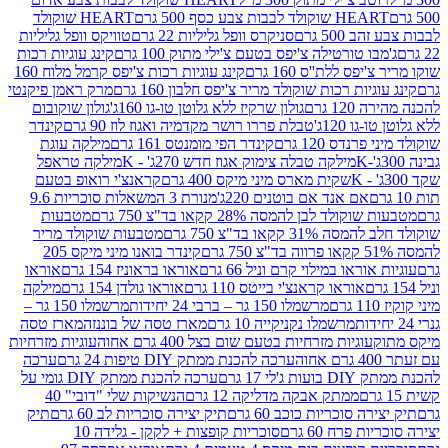
ולד לבבות צבע כסף 500 גרם
HEART שוקולד
50 גרם
סניקרס וופל גליליות 22 גרם
טוויקס וופל גליליות
ו טורטילה צ'יפס בטעם צ'ילי מתוק 100 גרם
קינג עוגיות רכות
ס ללת''ס 160 גרם
קינג עוגיות רכות צ'יפס קרמל מלוח 160
יות רכות שוקולד מריר צ'יפס חלבון 160 גרם
מרק ראמן פיקנטי
 גרם
גולון שרקיז ללא גלוטן טו-גו 160ג'
גולון שוקובום
 120ג'
טבלת פררו רושר מקדמיה ואגוז לוז 90 גרם
קינדר
נדס 120 גרם
קינדר הפי מומנטס 161 גרם
מילקה עוגת
מילקה טבלה צימוק אגוז חדש 270ג' - K
מילקה טראפל
שקית מארס מיני מיקס 400 גרם
קראנצ'י רואופ בטעם
אם אנד אם בוטנים 220ג'
מנורת 3 המשאלות סוכריות 9.6
לד לבן להמסה 28% קקאו בד"צ 750 גרם
מטבעות
 קקאו בד"צ 750 גרם
מטבעות שוקולד מריר
קינדר בואנו מיני מיקס 205
ראו במילוי קרם וניל 66 גרם
אוראו בראוניז 154 גרם
אוראו
אוראו קראנצ'י בייטס 110 גרם
אוראו גולדן 154 גרם
מילקה
מרשמלו 150 גר – ברבי 24 יחידות
מרשמלו 150 גר –
מרשמלו נקניקייה 10 גרם
מארז טסה של בוננזה
מארז טסה
עוגיות מזרחיות בטעם שום בצל 400 גרם אחוה
עוגיות מזרחיות
ערכה להכנת ממתק DIY טיפות 24 גרם
ערכה
 17 גרם
ערכה להכנת ממתק DIY גומי על
ממתק אבקה מדליקה 12 גרם
הנשיקות שלי "דובי" 40
 סוכריות כוכב 60 גרם
תיק יצירה סוכריות לב 60 גרם
תיק
פרח 60 גרם
סוכריות קופצות + לקקן - גלידה 10