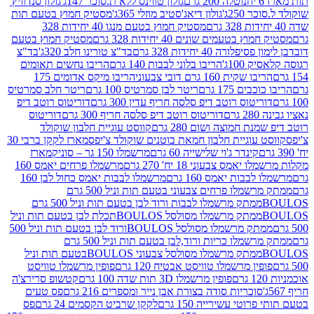
נוטלה 200 גרם
גולון טווינס ללא ת.סוכר 147ג'
גולון סנדוויץ'
250ג'
גולון דיאג'סטיב מוזלי 365ג'
מסטיק חמוץ בטעם תות
מסטיק חמוץ בטעם מנגו 40 יחידות 328
 בטעמים שונים 40 יחידות 328 גרם
מסטיק חמוץ בטעם
רה 40 יחידות 328 גרם
בד"צ טורינו חלב 320ג'
בד"צ
100ג'
הריבו בלוני לבבות 140 גרם
הריבו נחשים תאומים
שקית 160 גרם דובי צבעוני
הריבו מיקס אדומים 175
ים 175 גרם
ריטר לבן סמרטיס 100 גרם
ריטר חלב סמרטיס
יטוס רוטב דיפ סלסה חריף עדין 300 גרם
דוריטוס רוטב דיפ
ם
דוריטוס רוטב דיפ סלסה חריף 300 גרם
דוריטוס
ת חמוצה ושום 280 גרם
קווסט עוגיית חלבון שוקולד
 עוגיית חלבון חמאת בוטנים שוקולד צ'יפס
מארז לקקן ברבי 30
קינדר ג'וי שלישייה 60 גרם
מרשמלו 150 גר – סוניק
מארז
מס צבעוני 18 יח' 270 גרם
מרשמלו פרחים יאמס 160
בבות יאמס 160 גרם
מרשמלו לבבות יאמס כחול לבן 160
ממתק מרשמלו פרחים צבעוני בטעם תות וניל 500 גרם
ממתק מרשמלו לבבות ורוד לבן בטעם תות וניל 500 גרם
ממתק מרשמלו מסולסל BOULOSתכלת לבן בטעם תות וניל
ממתק מרשמלו מסולסל BOULOSורוד לבן בטעם תות וניל 500
ממתק מרשמלו כריות ורוד,לבן בטעם תות וניל 500 גרם
ממתק מרשמלו מסולסל צבעוני BOULOSבטעם תות וניל
ין מרשמלו טוויסט אבטיח 120 גרם
פופין מרשמלו טוויסט
פופין מרשמלו 3D תות שדה 100 גרם
קטשופ סרירצ'ה
סוכריות סודה בצורת אבן נייר ומספרים 216 גרם
פס טעים
טי עשירייה 150 גרם
לקקן שרביט הקסמים 24 גרם
פס