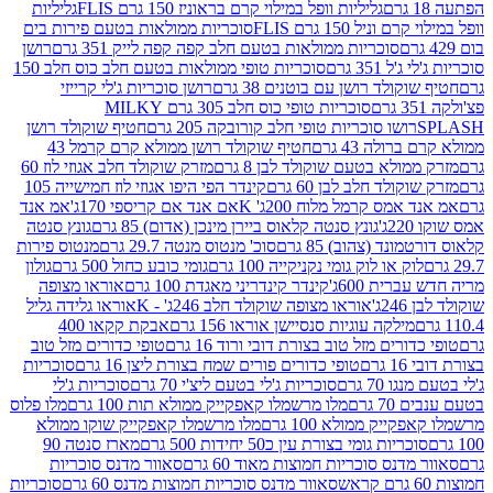
גליליות וופל במילוי קרם בראוניז 150 גרם FLIS
גליליות
יל 150 גרם FLIS
סוכריות ממולאות בטעם פירות בים
סוכריות ממולאות בטעם חלב קפה קפה לייק 351 גרם
רושן
351 גרם
סוכריות טופי ממולאות בטעם חלב כוס חלב 150
ולד רושן עם בוטנים 38 גרם
רושן סוכריות ג'לי קרייזי
סוכריות טופי כוס חלב 305 גרם MILKY
ושו סוכריות טופי חלב קורובקה 205 גרם
חטיף שוקולד רושן
לה 43 גרם
חטיף שוקולד רושן ממולא קרם קרמל 43
ולא בטעם שוקולד לבן 8 גרם
מזרק שוקולד חלב אגוזי לוז 60
לד חלב לבן 60 גרם
קינדר הפי היפו אגוזי לוז חמישייה 105
מס קרמל מלוח 200ג' K
אם אנד אם קריספי 170ג'
אמ אנד
גונץ סנטה קלאוס ביירן מינכן (אדום) 85 גרם
גונץ סנטה
ד (צהוב) 85 גרם
סוכ' מנטוס מנטה 29.7 גרם
מנטוס פירות
ק או לוק גומי נקניקייה 100 גרם
גומי כובע כחול 500 גרם
גולון
ית 600ג'
קינדר קינדריני מאגדת 100 גרם
אוראו מצופה
'
אוראו מצופה שוקולד חלב 246ג' - K
אוראו גלידה גליל
ילקה עוגיות סנסיישן אוראו 156 גרם
אבקת קקאו 400
רים מזל טוב בצורת דובי ורוד 16 גרם
טופי כדורים מזל טוב
ם
טופי כדורים פורים שמח בצורת ליצן 16 גרם
סוכריות
70 גרם
סוכריות ג'לי בטעם ליצ'י 70 גרם
סוכריות ג'לי
גרם
מלו מרשמלו קאפקייק ממולא תות 100 גרם
מלו פלוס
יק ממולא 100 גרם
מלו מרשמלו קאפקייק שוקו ממולא
יות גומי בצורת עין כ50 יחידות 500 גרם
מארז סנטה 90
נס סוכריות חמוצות מאוד 60 גרם
סאוור מדנס סוכריות
סאוור מדנס סוכריות חמוצות מדנס 60 גרם
סוכריות