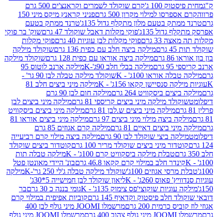
ק 100 ג'
קרם שוקולד לשמרים וקראנצ'ים 500 גרם
רסו למילוי מקרון 500 גרם
פניני קראנץ מיקס מיני 150
תק בטעם מלון מתקלף גדול 135ג'
טרנד ממתק בטעם
גדול 135ג'
פוקי מקלות דאבל שוקולד 47 גרם
שוק' בר פוקי
 33 גרם
פוקי מקלות לבן עוגיות 40 גרם
פוקי מקלות
רם
מילקה ביצה חלב עם כפית 136 גרם
שוקולד מילקה
 גרם
מילקה ביצה אוראו עם כפית 128 גרם
שוקולד מילקה
גרם
מילקה בבלי חלב 90ג'-K
מילקה ארנב לוטוס 95
ה אוראו 100ג' - K
שוקולד מילקה טבלה לבן 90 גר' -
ה סנסיישן קקאו 156ג' - K
מילקה מיני ביצים חלב 81
ים ביסקוויט 264 גרם
מילקה חום לבן 90 גרם
ולד מילקה מיני ביצים קריספי 81 גרם
מילקה מיני ביצים לבן
מילקה מיני ביצים ש.לבן 81 גרם
מילקה מיני ביצים ביסקוויט
 ביצה מילוי מיני ביצים 97 גרם
מילקה מיני ביצים אוראו 81
י ביצים דאיים 81 גרם
מילקה קרם אגוזים 85 גרם
קה ביצי שוקולד לבן 90 גרם
מילקה ביצה מילוי קרם רביעייה
דור מיני ביצים שוקולד מריר 100 גרם
קוטדור ביצים שוקולד
טבלת מילקה ביסקוויט קרם 100ג' - K
מילקה טבלה תות
נדר חלב במילוי קרם קקאו 46.8 גרם
בונ' היידי מאונטן פטל
סי אגוזים 100ג'
שוקולד מילקה טבלה ג'לי 250 גר'-K
מילקה
פאוס 260ג' - K
ליאון שוקולד לבן חמישייה 5*30ג'
וגיות שוקוצי'פס צימוק 135ג' - K
גומי בננה כ 30 גרם
בר
 חלב פיסטוק וקדאיף 145 גרם
קוביות אפיפית במילוי קרם
 כרמית 200 גרם
מרשמלו JOOMI מיני גולף לבן 400
400 גרם
מרשמלו JOOMI מיני גולף