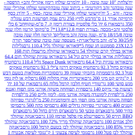
מרכז שולחן רימון אקרילי זהב+ הדפסה -
ר זהב דקורטיבי + כיתוב שנה טובה
קישוטי שולחן אקרילי שנה
יח'
קישוטי שולחן אקרילי שנה טובה -כסף - 5 יח'
דג כסף
 ס"מ
דבש לחיץ 250 גרם עמק חפר
עוגת דבש עוגל'ה
טיק בצורת רימון ק. 7 ס"מ-שקוף
חב' 6 כלי
 -בצורת תפוח 12.8*13.8*7 ס"מ
קופ' קרטון חלון שנה
קפ' קרטון חלון שנה טובה
אגרת+ מעטפה שנה טובה שופר/ספר תורה
מגנט חג שמח 5*9
אוראו שוקולד גליל 110.4 גרם
גלילות
קרם שוקולד 54 גרם
אוראו שוקולה מרשמלו תות 168
ראו במילוי קרם וניל 54 גרם
אוראו עוגיות שוקולד חום 64.4
ת וניל 64.4 גרם
אוראו Space Dunk גליל 110.4 גרם
חטיף
גרם
חטיף טאקיס דרגון צ'ילי 92.3 גרם
חטיף טאקיס
ממתק בקבוקי שעווה 39 גרם
סוכריות ממולאות בטעם דבש
יני 200 גרם
איטריות אורז מקלות 600 גרם
לוק או לוק גומי
טודיי חטיף חלבון קרמל מלוח 65 גרם
מארז של 10 יח'
ס 140 גרם
פחית תפוחחה משקה אורגני מוגז תפוח ואננס
ת לימוננדה משקה אורגני מוגז- לימון וליים 250 מ"ל
פחית
אורגני מוגז תפוזי דם ודומדמניות 250 מ"ל
גרגרי טפיוקה
גרגרי טפיוקה גדולים 400 גרם
מיסו כהה 500 גרם
מיסו
נאצ'וס טבעי 50 גרם
נאצ'וס תירס כחול 50 גרם
נאצ'וס
פרינגלס סין פלפל ופרמזן 110 גרם
ביאנקה שוקולד
ם
ביאנקה שוקולד מריר 72% 100 גרם
ביאנקה שוקולד
ביאנקה שוקולד לבן בטעם קרמל 100 גרם
ביאנקה
100 גרם
גומי לעיסה צבעוני 1 ק"ג
גומי לעיסה אבטיח 1