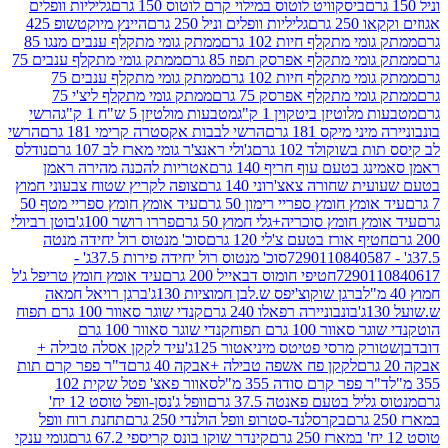
ביסקוויט לוטוס במילוי קרם לוטוס 150 גרם
גליליות וופלים
 גרם
גליליות וופלים וניל 250 גרם
היינץ מיוקטשופ 425
י מתקלף חיות 102 גרם
ממתק גומי מתקלף ענבים מנגו 85
י מתקלף אפרסק תפוז 85 גרם
ממתק גומי מתקלף ענבים 75
י מתקלף חיות 102 גרם
ממתק גומי מתקלף ענבים 75
י מתקלף אפרסק 75 גרם
ממתק גומי מתקלף ליצ'י 75
לוטיזן ביטקוין 1 ק"ג
מטבעות מולטיזן 5 ש"ח 1 ק"ג
הרשי
 מיקס 181 גרם
הרשי לבבות אקסטרה קרימי 181 גרם
הרשי
שוקולד 102 גרם
ג'ולי ראנצ'ר גומי מארז לב 107 גרם
נודלס
בטעם עוף חריף 140 גרם
אטריות להכנה מהירה ראמן
שחורה צאצ'רוני 140 גרם
צופה לקריץ שטוח צבעוני חמוץ
מץ חומץ ספריי רימון 50 גרם
עיד אומץ חומץ ספריי מטף 50
 חומץ סוכריה+גלי חמוץ 50 גרם
פררו רושר 100ג'
בוטן רביולי
ף אורז בטעם צ'לי 120 גרם
סוכ' מנטוס רול יחידה מנטה
סוכ' מנטוס רול יחידה פירות 37.5ג' -
72901
חטיפי חומוס דבאייל 200 גרם
עיד אומץ חומץ טריפל ג'ל
ברגן שוקוצ'יפס ש.לבן חמוציות 130ג'
ברגן רויאל חמאה
בונבוניירה רפאלו 240 גרם
קנדי שוגר סאוור 100 גרם תפוח
וור 100 גרם תפוח
קנדי שוגר סאוור 100 גרם
 מרסי פטיטס מיניאטור 125ג'
עיד לקקן אסלה טבילה +
לקקן פח אשפה טבילה +אבקה 40 גרם
ד"ר פפר קרם תות
 פפר קרם סודה 355 מ"ל
סאוור פאצ' פטל שקית 102
יל בטעם פאנטה 37.5 גרם
וופל ג'נסן-וופל טוסט 12 יח'
בקרסלנד-סטרופ וופל הולנדי 250 גרם
תחנת רוח וופל
קינדר שוקו בונס קריספי 67.2 גרם
גומי ענקי