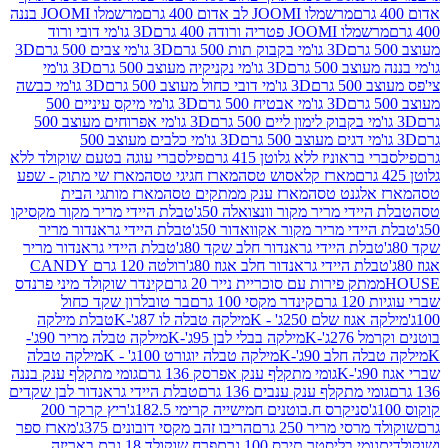
מרשמלו JOOMI לב אדום 400 גרם
מרשמלו JOOMI בננה
JOOM פטריה ורודה 400 גרם
3D גו'מי דובי ורוד
3D גו'מי בקבוק תות 500 גרם
3D גו'מי צבים 500 גרם
3D
 500 גרם
3D גו'מי נקניקיה מעוצב 500 גרם
3D גו'מי
גרם
3D גו'מי דובי כחול מעוצב 500 גרם
3D גו'מי כבשה
3D גו'מי אבטיח 500 גרם
3D גו'מי מיקס עיניים 500
3D גו'מי אפרוחים מעוצב 500
3D גו'מי כלבים מעוצב 500
ראוניז ללא גלוטן 415 גרם
פילסברי עוגה בטעם שוקולד ללא
מארז קלאסוש טסה
מארז חגיגי טסה
מארז שי מתוק - שפע
אלגנט טסה
מארז ענק ממתקים טסה
מארז מותגי הבית
ידי מריר מקור וונצואלה 50ג'
טבלת היידי מריר מקור מקסיקו
ידי מריר מקור אקוואדור 50ג'
טבלת היידי גראנדור מריר
לת היידי גראנדור חלב שקד 80ג'
טבלת היידי גראנדור מריר
ת היידי גראנדור חלב אגוז 80ג'
רולטה 120 גרם CANDY
תק פירות עם סוכריית נייר 20 גרם
קינדר שוקולד מיני פרנדס
רם
קינדר מקסי 100 גרם
בר טובלרון שקד כחול
וז שלם 250ג' - K
מילקה טבלה לו 87ג'-K
טבלת מילקה
2ג'-K
מילקה בבלי לבן 95ג'-K
מילקה טבלה מריר 90ג'-
חלב 90ג'-K
מילקה טבלה יוגורט 100ג' - K
מילקה טבלה
גומי מתקלף ענק אפרסק 136 גרם
גומי מתקלף ענק בננה
י מתקלף ענק ענבים 136 גרם
טבלת היידי גראנדור לבן שקדים
סניקרס ח.בוטנים חמישייה קרימי 182.5ג'
ריץ קרקר 200
סי מריר 250 גרם
הריבו זהב מקסי דובונים 375ג'
מארז ספר
ומי בליסטר תירס 100 גרם
פרח שוקולד 18 גרם באריזה