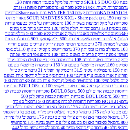
SKILLS DUO סוכריות על מקל בטעמי תפוח ותות 120
P ללא סוכר 60 גרם
סוכריות קשות 60 גרם
BAD
סוכריות קשות WINTER 150 גרם Share pack
סוכריות
סאוור מדנס
קל חמוצות בשקית 100 גרם
סוכריות על מקל בטעמי פירות
סוכריות קולה ולימון 120 גרם
דגני בוקר סיני מיניס
 אולטרה פאנטזי משקה אנרגיה ללא סוכר 500 מ"ל
מונסטר
ה ויולט משקה אנרגיה 500 מ"ל
קוואקר 500 גרם
חלב מרוכז
3 גרם
סנאפי חטיפי אפונה ירוקה פריכים בטעם חריף
 מרוכז וממותק 370 גרם
דוריטוס מקסיקן טאקו 110ג'
סנאפי
ירוקה פריכים בטעם טבעי 108 גרם
סנאפי חטיפי אפונה
בטעם גבינה 108 גרם
ממבה ביץ' בייטס 160ג'
ממבה מג'יק
ממרח מרשמלו בטעם וניל 150 גרם
ממרח מרשמלו בטעם
מילקה נוסיני 31.5 גרם
מילקה וופליני 31 גרם
חטיף סטייל
בטעם עוף פיקנטי 100 גרם
חטיף סטייל קוריאה אורז בטעם
100 גרם
חטיף סטייל קוריאה אורז בטעם קארבונרה 100
יל קוריאה אורז בטעם פיקנטי 100 גרם
BOULOS סוכריות
אדום לבן 500 גרם
BOULOS סוכריות דחוסות לבבות לבן
BOULOS סוכריות דחוסות לבבות כחול לבן 500
 צבעונים 500 גרם
אל סאבור
וח רוטב סלסה 175 גרם
אל סאבור נאצ'ו בטעם צ'ילי חריף
175 גרם
אל סאבור נאצ'וס דיפ מלוח עם מטבל גוואקמולי
סאבור נאצ'וס דיפ צ'ילי ברוטב גבינה 175 גרם
סוכ' ג'לי פירות
סאבור נאצ'וס בטעם צ'ילי עם רוטב גבינה 175 גרם
חטיף
חטיף דובאי מריר 40 גרם
פילסברי ציפוי כחול 442