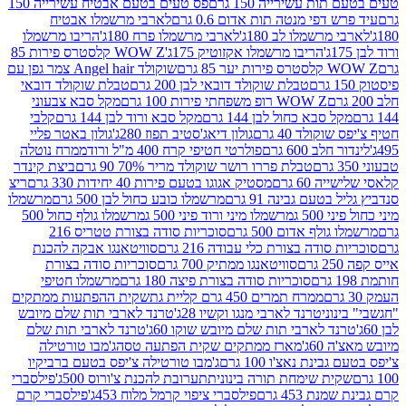
ת עשירייה 150 גרם
פס טעים בטעם אבטיח עשירייה 150
דפי מנטה תות אדום 0.6 גרם
לארבי מרשמלו אבטיח
מרשמלו לב 180ג'
לארבי מרשמלו פרח 180ג'
הריבו מרשמלו
הריבו מרשמלו אקזוטיק 175ג'
WOW Z קלסטרס פירות 85
 85 גרם
שוקולד Angel hair צמר גפן עם
טבלת שוקולד דובאי לבן 200 גרם
טבלת שוקולד דובאי
WOW Z רופ משפחתי פירות 100 גרם
מקל סבא צבעוני
 סבא כחול לבן 144 גרם
מקל סבא ורוד לבן 144 גרם
קלבי
ולד 40 גרם
גולון דיאג'סטיב תפוז 280ג'
גולון באטר פליי
ב 600 גרם
פולרטי חטיפי קרח 400 מ"ל ורוד
ממרח נוטלה
טבלת פררו רושר שוקולד מריר 70% 90 גרם
ביצת קינדר
60 גרם
מסטיק אגוגו בטעם פירות 40 יחידות 330 גרם
ריצ
טעם גבינה 91 גרם
מרשמלו כובע כחול לבן 500 גרם
מרשמלו
50 ג
מרשמלו מיני ורוד פיני 500 ג
מרשמלו גולף כחול 500
לף אדום 500 גרם
סוכריות סודה בצורת טטריס 216
סודה בצורת כלי עבודה 216 גרם
סוויטאנגו אבקה להכנת
סוויטאנגו ממתיק 700 גרם
סוכריות סודה בצורת
סוכריות סודה בצורת פיצה 180 גרם
מרשמלו חטיפי
ממרח תמרים 450 גרם קליית גת
שקית ההפתעות ממתקים
וני
טרנד לארבי מנגו וקשיו 28ג'
טרנד לארבי תות שלם מיובש
ד לארבי תות שלם מיובש שוקו 60ג'
טרנד לארבי תות שלם
6ג'
מארז ממתקים שקית הפתעה טסה
ג'מבו טורטילה
נת נאצ'ו 100 גרם
ג'מבו טורטילה צ'יפס בטעם ברביקיו
ית שימחת תורה בינונית
תערובת להכנת צ'ורוס 500ג'
פילסברי
 453 גרם
פילסברי ציפוי קרמל מלוח 453ג'
פילסברי קרם