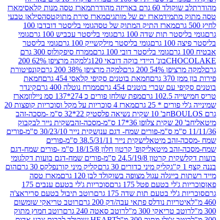
ד 60 גרם באריזה מהודרת
מארז טסה מנות קלאסי
מארז
מתמיד
מארז ים של מותגים
מארז סירת מתוקטסה
סילאן טבעי
מארז התיק המתוק של טסה
גומי בליסטר דובדבן 100
טר תות שדה 100 גרם
גומי בליסטר עכביש 100 גרם
גומי
 גרם
גומי בליסטר מילקשייק 100 גרם
גומי בליסטר
גומי בליסטר דובי 100 גרם
ממרח סיפקולוס 300 גרם
CHO
בונ' היידי בוקה דובאי 120ג'
למקה מרציפן 62% 200
54% 200 גרם
למקה מרציפן 38% 200 גרם
קונפיטורת
3 גרם
חמאת בוטנים סקיפי קלאסי 454 גרם
חמאת
עם שברי בוטנים 454 גרם
ממרח נוטלה 400 גרם
קינדר
10 גרם
מפת שולחן פורים כ 274*137 סמ ניילון
מארז
רים * 25 גרם
מארז 4 סוכריות על מקל וסוכריות קופצות 20
חב' 10 שקית נשיאה פלסטיק 22*32 ס"מ -מסכה-זהב
כה-זהב
שקית נייר לבקבוק
שקית נייר 30/23/10 ס"מ-פורים
-זהב מיטאלי
שקית נייר 38.5/31/11 ס"מ-פורים
זהב מיטאלי
קופ' קרטון חלון 18/15/8 ס"מ -פורים שמח-דגם
קית קרטון 24.5/19/8 ס"מ-פורים שמח-דגם בועות דקל
גומי
קליק מיני כדורים 30 גרם
קליק מיני קורנפלקס 30 גרם
הום
ייגלה עגול מצופה בשוקולד לבן 120 גרם
מארז טסה
'לי בטעם פטל 175 גרם
סוכריות ג'לי בטעם ענבים 175
ג'לי בטעם תות שדה 175 גרם
רוטב תיבול בטעם סריראצ'ה
ריות נודלס פתאי עבה/דק 200 גרם
רוטב טריאקי שומשום
ב טריאקי 300 מ"ל
רוטב סאטה 240 גרם
רוטב חמוץ מתוק
ב צ'ילי מתוק 300 מ"ל
HEART שוקולד לבבות צבע אדום