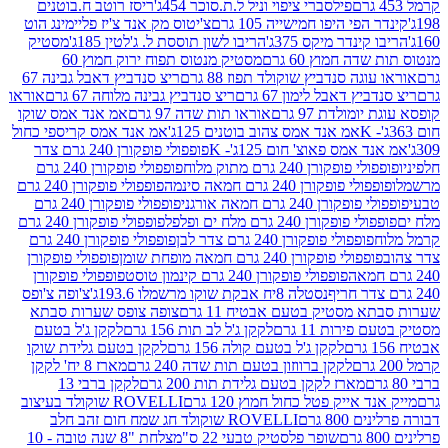
פילסברי ציפוי וניל ל.ת.סוכר 454ג'
ריסז רוטב ח.בוטנים
פי היפו חמישייה 105 גרם
צ'יטוס מק אנד צ'יז פליימינג הוט
ינדר מיקס 375ג'
הריבו לשון תוססת ל. ג'לטין 185ג'
מסטיק
ה חמוץ 60 גרם
מסטיק מנטוס תפוח ירוק חמוץ 60
גה סנדביץ שוקולד תפוז 88 גרם
ריצ סנדביץ דאבל גבינה 67
ץ דאבל לימון 67 גרם
ריצ סנדביץ גבינה מלוחה 67 גרם
אוראו
מולדת 97 גרם
אוראו תות שדה 97 גרם
אמ אנד אמס שוקו
אמ אנד אמס צהוב בוטנים 125ג'
אמ אנד אמס קריספי כחול
אמס פאוצ' חום 125ג'- K
פופפולי פופקורן 240 גרם צדר
פופקורן 240 גרם מתוק מלוח
פופפולי פופקורן 240 גרם
י פופקורן 240 גרם חמאה סינמה
פופפולי פופקורן 240 גרם
רן 240 גרם חמאה אורגני
פופפולי פופקורן 240 גרם
פופקורן 240 גרם מלח ים ופלפל
פופפולי פופקורן 240 גרם
פופפולי פופקורן 240 גרם צדר לבן
פופפולי פופקורן 240 גרם
פולי פופקורן 240 גרם חמאה מופחת שומן
פופפולי פופקורן
פופפולי פופקורן 240 גרם קינמון טוסט
פופפולי פופקורן
נסטלה 8יח אבקת שוקו מרשמלו 193.6ג'
צ'ופה צ'ופס
 מסטיק בטעם אבטיח 11 גרם
צופה צופס שערות סבתא
ירות 11 גרם
לקקן ג'ל לב תות 156 גרם
לקקן ג'ל בטעם
לקקן ג'ל בטעם קולה 156 גרם
לקקן בטעם גלידת שוקו
לקקן ברווזון בטעם תות שדה 240 גרם
מארז 8 יח' לקקן
מארז לקקן בטעם גלידת תות 200 גרם
לקקן ברבי 13
 אייק פטל כחול חמוץ 120 גרם
ROVELLI שוקולד בעיצוב
80 גרם
ROVELLI שוקולד חג שמח חום זהב חלב
שופר פלסטיק טבעי 22 ס"מ
צלחת "8 שנה טובה - 10