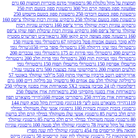
 גולגולת 90 גרם
סאוור מדנס סוכריות חמוצות 60 גרם
 מצופה קרם וניל 300 גרם
עוגת ספוג בטעם תות 250
 בטעם דובדבן 250 גרם
עוגת ספוג בטעם מישמש 250
ג בטעם שוקולד 250 גרם
קינג עוגיות רכות שוקולד צ'יפס 160
יות רכות שוקולד מריר צ'יפס 160 גרם
קינג עוגיות רכות
'יפס 160 גרם
קינג עוגיות רכות שיבולת תפוז שוקו צ'יפס
ה ספוג מצופה קרם קקאו 300 גרם
אורביט רפרשרס מסטיק
עם אבטיח פטל בקבוקון 67 גרם
טרולי גומי פינגווין 150
י שיני דרקולה 150 גרם
טרולי סופר בריין 150ג'
טרולי גומי
טרולי גומי פירות ים 175 גרם
טרולי גומי עכברים 200
י נשיקות תות 200 גרם
טרולי גומי פרות חלב 200 גרם
טרולי
150 גרם
טרולי מרשמלו תפוח 150 גרם
טרולי גומי
200 גרם
קישוטי עוגה בצנצנת 500 גרם צבעוני עגול /
טב ברבקיו טריאקי מתוק 510 מ"ל
בר שוקולד באונטי 57
ולד חלב עם אגוזים 90 גרם
שוק' טב מילקה דיים 100 גרם
יבון צבעוני 5X2 סמ
ארוחת אורז בסגנון איטלקי 250
ז בסגנון מקסיקני 250 גרם
ארוחת אורז אושפלו 250
ז מג'דרה 250 גרם
הריבו אבטיח 160ג'
היידי מוצארט תפוז
וצארט נוגט ליצ'י 119ג'
גונץ סוכריית מקל סבא קשת 144
ת קטנות בשקית 100 גרם
גונץ אנשי שלג משוקולד במילוי
85 גרם
גונץ אנשי שלג משוקולד במילוי קרם חלב ברשת
 סנטה משוקולד במילוי קרם חלב ברשת 85 גרם
גונץ שוקולד
שישיה 78 גרם
גונץ שוקולד חלב סנטה 100 גרם
גונץ עוגיות
גונץ שוקולד לוח שנה מפרץ
גרם
גונץ שוקולד לוח שנה קריסמיס 50 גרם
גונץ מיקס