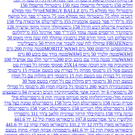
טרולי מרשמלו בננה 150 גרם
טרולי מרשמלו 150
לא 75 גרם ENERGY BALLZ
טרולי גומי ממולא
גרם
טרולי גומי ממולא מנגו 75 גרם
ד"ר פפר וניל מוקצף
 פפר בטעם אוכמניות 355 מ"ל
פרינגלס אדובאדה צילי 158
נגלס דבש חרדל 158 גרם
שוקולד קינדר מקסי שישייה 126
ריסמיס סנטה עומד 55ג'
ד"ר פפר אורגינל 355 מ"ל
קלוגס
 בוקר תירס 250 גרם
גונץ שוקולד לוח שנה מיקי מאוס 50
 את הקרח 50 גרם
צילינדר
50 גרם MORITZ WAWI
סנטה שקית 200 גרם
לנדר 50 גרם WAWI
סנטה בודד עם כובע 80 גרם
 סנטה בודד עם כובע וכיס 200גר'
ריטר חלב עם אמיצ'לי 100
 זהב חנוכה שמח 25X14 סמ
גוסי ממתק ג'ל בצורת עט
ם
גוסי ממתק ג'ל בצורת עט בטעם אבטיח 15 גרם
גוסי
ורת עט בטעם תות 15 גרם
גומי דיפ מקלות עם ג'ל חמוץ
ם
גומי דיפ מקלות עם ג'ל חמוץ בטעם פטל 30
דובאי 200 גרם
גוסי ג'ל בקבוק חמוץ 20 גרם
גוסי ג'ל סמיילי
וצר פלסטיק
קינדר דגנים רביעייה 94 גרם
צעצוע
סוכריות
לקקן סיסי סטיקס פינגווין תות 9 גרם
פרינגלס פילי
רם
פרינגלס הכל בייגל 158 גרם
פרינגלס שמנת בצל צדר
נגלס מלח וינגרייט 158 גרם
פרינגלס ראנץ' 158 גרם
פרינגלס
קיבלר קרקר שמינייה קלאב צ'דר 311 גרם
פררו
אסורטמנט 197.8 גרם
אוראו מארז וניל 12 יח' 441.6
ידה 12 יח' 331.2 גרם
אוראו מארז שוקו 12 יח' 441.6
ת 12 יח' 441.6 גרם
ממתק אבקה חמוץ- מתוק בטעם