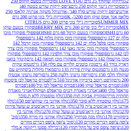
2 גרם I LOVE YOU
סוכריות בטעם קוקוס 250
ינגר קוקוס 250 גרם
צ'יפס ירקות שורש בטטה 40ג
רקות שורש סלק 40ג' -אורגני
הל משקה אנרגיה קלאסי 250
 שוקו חום 200ג'- K
סוכריות ג'ילי בוני פרוט 200 גרם
SUM
סוכריות ג'ילי בוני פרוט 200 גרם CITRUS
ילי בוני פרוט 200 גרם BERRY MIX
פופקורן בטעם שוקו
פופקורן בטעם קרמל 60 גרם OISHI
פופפולי פופקורן מוכן
פופפולי פופקורן מוכן מתוק מלוח 142 גרם
פופפולי
פלפל מלח ים 142 גרם
פופפולי פופקורן מוכן קרמל 142
ופקורן מוכן גבינה נאצו 142 גרם
פופפולי פופקורן מוכן צדר
פופפולי פופקורן מוכן צדר חלפיניו 142 גרם
פופפולי פופקורן
גרם
פופפולי פופקורן מוכן חמאה 142 גרם
קינדר בואנו
ם
גונץ בוטנים קלויים עם מלח 150 גר'
מנטוס שקית
מנטוס שקית פירות 135 גרם
מארז מקלות ביסקוויט עם
גרם
זריפה גרעיני דלעת 250 גרם
זריפה גרעיני אבטיח
ט רוטב ברביקיו אורגינל 510 מ"ל
פבורס טראפל לבן פיסטוק
טראפל שוקו 100ג'
פבורס טראפל לבן וניל 100ג'
פבורס
ג'
אנרג'י מאגדת דגנים טראפלס ושוקולד
אנרג'י מאגדת
ר
נסקוויק אבקת תות 350ג'
גולון טוסטדה ללא ת.סוכר
וסטדה ללא סוכר 350ג'
גולון אורגני ביו שוקוצ'יפס 150ג'
גולון
אג'סטיב צ'יה 270ג'
גולון אורגני ביו דיאג'סטיב ש.שועל פירות
אורגני ביו דיאג'סטיב ש.שועל שוקו 270ג'
גולון אורגני ביו
גולון מגה סנדוויץ' 250ג'
גולון אורגני ביו מריה 350ג'
סוכ'
ברים מוזרים 120ג'
סוכ' צ'ופה צ'ופס דברים מוזרים
צופס סוכ על מקל חמוץ 120ג'
ברילה פסטו ריקוטה א.מלך