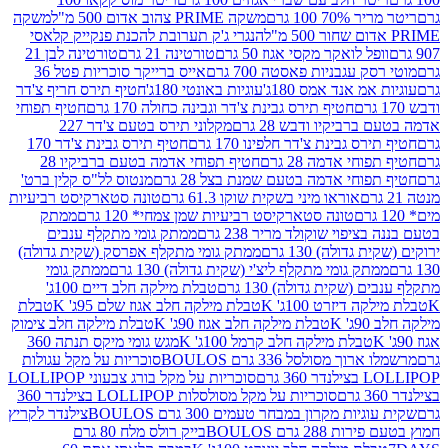
 100 גרם
משקה PRIME צהוב אדום 500 מ"ל
משקה
הנגרי ג'ק תערובת להכנת פנקייק קלאסי
ל לואקר מקסי אגוז 50 גרם
טורטינה 21 גרם
טורטינה לבן 21
 עגבניות פאסטה 700 גרם
אייס ברייקר סוכריות פטל 36
מ אנד אמס 180ג'
עוגיות באונטי 180ג'
חטיף תירס חריף צ'דר
חטיף תירס גבינת צ'דר וגבינה כחולה 170 גרם
חטיף תפוחי
ביקיו ודבש 28 גרם
מקלוני תירס בטעם צ'דר 227
 גבינת צ'דר חלפינו 170 גרם
חטיף תירס גבינת צ'דר 170
חי אדמה 28 גרם
חטיף תפוחי אדמה בטעם ברביקיו 28
וחי אדמה בטעם שמנת בצל 28 גרם
מנטוס לל"ס קלין ברט'
אוראו מיני בשקית שוקו 61.3 גרם
טונה סטארקיסט רביעיות
טונה סטארקיסט רביעיות שמן צמחי* 120 גרם
ממתק
יפוי שוקולד מריר 238 גרם
ממתק גומי מתקלף ענבים
דולה) 130 גרם
ממתק גומי מתקלף אפרסק (שקית גדולה)
ק גומי מתקלף ליצ'י (שקית גדולה) 130 גרם
ממתק גומי
(שקית גדולה) 130 גרם
טבלת מילקה חלב דיים 100ג'
דיזרט 100ג' K
טבלת מילקה חלב אגוז שלם 95ג' K
טבלת
K
טבלת מילקה חלב אגוז 90ג' K
טבלת מילקה חלב צימוק
טבלת מילקה חלב קרמל 100ג' K
מגש גומי מיקס תנתה 360
 מסולסל 336 גרם BOULOS
סוכריות על מקל עגולות
 גרם
סוכריות על מקל בורג צבעוני LOLLIPOP
סוכריות על מקל מסולסלות LOLLIPOP בצילנדר 360
ות מקרון במבחר טעמים 300 גרם BOULOS
צילנדר לקריץ
28 גרם BOULOS
בייק רולס מלח 80 גרם