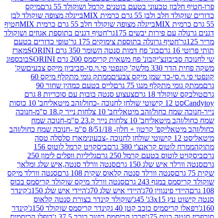
בון טבעוני בטעם בוטנים קרמל ושוקולד 55 גרם
מיקס
 ולבן 55 גרם כרמית MIX
בייגלה מצופה שוקולד לבן
בייגלה מצופה שוקולד חלב 55 גרם כרמית MIX
חטיף
עם פירות יבשים 175גר'
חטיף דגנים בתוספת אגוזים ושוקולד
חטיף גרונלה בתוספת צימוקים 175 גר'
טופי כדורים בטעם
ם
בונ' פח דמות סנטה השומר 350 גרם SORINI
מארז
ביבונצ'יק
בונ' פח משאית קריסמס 200 גרם SORINI
בובספוג
 330 מל
שק' קונפטי פי.וי.סי-סביביון מיקס צבעים
שק'
וי.סי-כד שמן מיקס צבעים
ממתק גומי מתקלף מיקס 60
י מתקלף מנגו 75 גרם
לייס בטעם כמהין שחור 90
קולד 18 גרם
צעצוע סנטה בובות עם סוכריות 8 גרם
1 קישוטי שולחן לחנוכה -כחול/זהב מיטאלי
חב' 10 כוסות
 שמח כחול/זהב מיטאלי
חב' 10 צלחות נייר ק.18 ס"מ-חנוכה
הב מיטאלי
חב' 10 צלחות נייר ק.23 ס"מ-חנוכה שמח
יטאלי
קפ' קרטון + חלון- 8/51/18 ס"מ -חנוכה שמח כחול/זהב
עוני
מארז סלסלה טסה
לוטוס קראנצ'י 380 גרם
ביסקויט קרמל לוטוס 156
לוטוס בטעם קרמל 250 גרם
גליליות וופלים לימון 250
ד איש שלג 150 גרם
סנטה וורלד סנטה,איש שלג ומלאך
סנטה וורלד סנטה קלאוס שקית 108 גרם
סנטה וורלד מיקס
 במגף 243 גרם
סנטה וורלד מיקס שוקולד קריסמס בכוס
י פינגווין 70ג'
היידי איש שלג 70ג'
היידי איש שלג 150ג'
קינדר
3xג' 45ג'
שוקולד קינדר בצורת סנטה קלאוס
קריסמיס כוכב קטן 40 ג
קינדר קריסמס שוקולד 150ג'
קינדר
בנים 75ג'
פררו קריסמס רושר כוכב 37.5 ג'
דופלו קריסמיס