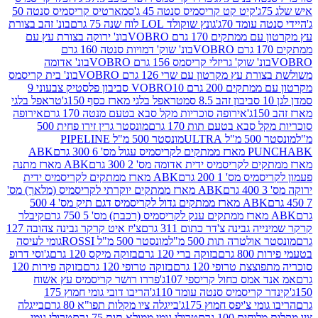
קיט קט קריסמיס סנטה 45 ג'
סמארטיס קריסמיס סנטה 50
עומד 70ג'
גונץ שוקולד LOL לוח שנה 75 גרם
בונ' זהב בצורת
תקים 170 גרם VOBRO
בונ' ירוקה בצורת עץ עם
בונ' שוק' דמויות סנטה 160 גרם
נ' שוק' גריזלי קריסמס 156 גרם VOBRO
בונ' אדומה
עץ מקרטון עם שרי 126 גרם VOBRO
בונ' בית קריסמס
 200 גרם VOBRO
10 סביבון פלסטיק צבעוני 9
טראפל בלגי מארז כסף 150ג'
טראפל בלגי
אירופה סוכריות מקל סבא בטעם מנטה 170 גרם
אירופה
סבא בטעם תות 170 גרם
מונסטר גרין זירו פחית 500
ULT
מונסטר 500 מ"ל PIPELINE
ABK
PU
לקריסמיס ידית אדומה מס' 2 300 גרם
ABK מארז מתנה
מס' 1 200 גרם
ABK מארז ממתקים לקריסמיס ידית
ABK מארז ממתקים יוקרתי לקריסמיס (מלאך) מס'
ABK מארז ממתקים גדול לקריסמיס דגם תיק מס' 4 500
קיבלר
גבינה צ'דר כתום 311 גרם
צ'יז איט קרקר גבינה צהובה 127
ולטרה תות 500 מ"ל
מונסטר 500 מ"ל ROSSI
גומי לעיסה
 גרם
בזוקה ברי 120 גרם
בזוקה מיקס 120 גרם
ג'וסי דרופ
ת טרופי 120 גרם
בזוקה טרופי 120 גרם
בזוקה פירות 120
מס כחול קריספי 107ג'
פררו רושר קריסמיס עץ אשוח
קריסמיס סנטה עומד 110ג'
הריבו דובי גומי חמוץ 175
י צ'יפס חמוץ 175ג'
בייגלה ציו מקלות תפו"א 80 גרם
בייגלה
ים 100 גרם
טרולי גומי ממולא תות 75 גרם
טרולי גומי