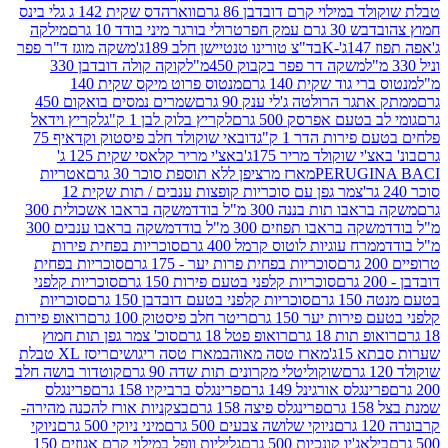
במילוי קרם דובדבן 86 גרם
ווארהדס שקית 142 ג גלי בינס
בש 30 גרם עמק חפר
טרולי בורגר מיני בודד 10 גרם
מילקה
K
בד"צ טורינו טנטיישן חלב 189ג'
משקה מוגז ד"ר פפר
משקה דר פפר בקבוק 450מ"ל
קוקה קולה דובדבן 330
 גוד שקית 140 גרם
מנטוס פרוט מיקס שקית 140
ר הרולטה ג'לי ענק 90 גרם
שמרים נמסים בואקום 450
בטעם אפרסק 500 גרם
לקריץ בלוק לבן 1 ק"ג
לקריץ וידאל
ירות הדר 1 ק"ג
דובאי שוקולד חלב פיסטוק וקדאיף 75
י שוקולד מריר 175ג'
באצ'י מריר קלאסי שקית 125 ג'
PERUGI
מארז מרציפן ללא תוספת סוכר 30 גרם
אטריות
צמר גפן עם סוכריות קופצות ענבים / תות שקית 12
 תות בננה 300 מ"ל בודד
משקה בראבו אשכולית 300
ה בראבו תפוזים 300 מ"ל בודד
משקה בראבו ענבים 300
רח עוגיות לוטוס קרמל 400 גרם
סוכריות בפחית פירות
סוכריות בפחית פרות יער - 175 גרם
סוכריות בפחית
סוכריות קלפני בטעם פירות 150 גרם
סוכריות קלפני
גרם
סוכריות קלפני בטעם דובדבן 150 גרם
סוכריות
רות יער 150 גרם
ריטר חלב פיסטוק 100 גרם
רואופ פירות
תות 18 גרם
רואופ פטל 18 גרם
סוכ' צמר גפן תות חמוץ
1ג'
מארז טסה מאוהב
מארז טסה ריגושים
ריסז XL טבלת
שוקוליטלי מקרונים תות שדה 90 גרם
קוטדור בושה חלב
גלס אורגינל 149 גרם
פרינגלס ברביקיו 158 גרם
פרינגלס
פרינגלס פיצה 158 גרם
בצקניות אורז להכנה מהירה-
ניוקי שלושה צבעים 500 גרם
מיני ניוקי 500 גרם
ניוקי
ג'יו קונכיות 500 גרם
גליליות וופל במילוי קרם אגוזים 150