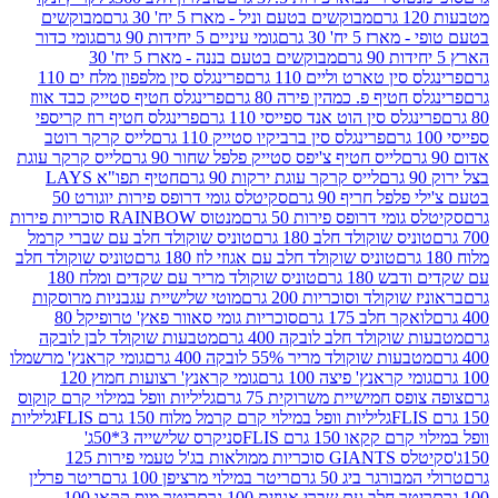
מבוקשים בטעם וניל - מארז 5 יח' 30 גרם
מבוקשים
5 יח' 30 גרם
גומי עיניים 5 יחידות 90 גרם
גומי כדור
מבוקשים בטעם בננה - מארז 5 יח' 30
ין טארט וליים 110 גרם
פרינגלס סין מלפפון מלח ים 110
חטיף פ. כמהין פירה 80 גרם
פרינגלס חטיף סטייק כבד אווז
לס סין הוט אנד ספייסי 110 גרם
פרינגלס חטיף רוז קריספי
פרינגלס סין ברביקיו סטייק 110 גרם
לייס קרקר רוטב
לייס חטיף צ'יפס סטייק פלפל שחור 90 גרם
לייס קרקר עוגת
לייס קרקר עוגת ירקות 90 גרם
חטיף תפו"א LAYS
פל חריף 90 גרם
סקיטלס גומי דרופס פירות יוגורט 50
ומי דרופס פירות 50 גרם
מנטוס RAINBOW סוכריות פירות
יס שוקולד חלב 180 גרם
טוניס שוקולד חלב עם שברי קרמל
טוניס שוקולד חלב עם אגוזי לוז 180 גרם
טוניס שוקולד חלב
 180 גרם
טוניס שוקולד מריר עם שקדים ומלח 180
וקולד וסוכריות 200 גרם
מוטי שלישיית עגבניות מרוסקות
ר חלב 175 גרם
סוכריות גומי סאוור פאץ' טרופיקל 80
וקולד חלב לובקה 400 גרם
מטבעות שוקולד לבן לובקה
ות שוקולד מריר 55% לובקה 400 גרם
גומי קראנץ' מרשמלו
י קראנץ' פיצה 100 גרם
גומי קראנץ' רצועות חמוץ 120
ס חמישיית משרוקית 75 גרם
גליליות וופל במילוי קרם קוקוס
גליליות וופל במילוי קרם קרמל מלוח 150 גרם FLIS
גליליות
קקאו 150 גרם FLIS
סניקרס שלישייה 3*50ג'
סקיטלס GIANTS סוכריות ממולאות בג'ל טעמי פירות 125
ורגר ביג 50 גרם
ריטר במילוי מרציפן 100 גרם
ריטר פרלין
ר חלב עם שברי אגוזים 100 גרם
ריטר מוס קקאו 100