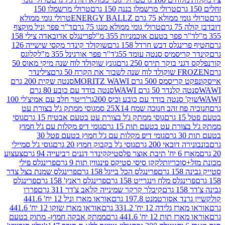
טרולי מרשמלו בננה 150 גרם
טרולי מרשמלו 150
לא 75 גרם ENERGY BALLZ
טרולי גומי ממולא
גרם
טרולי גומי ממולא מנגו 75 גרם
ד"ר פפר וניל מוקצף
 פפר בטעם אוכמניות 355 מ"ל
פרינגלס אדובאדה צילי 158
נגלס דבש חרדל 158 גרם
שוקולד קינדר מקסי שישייה 126
ריסמיס סנטה עומד 55ג'
ד"ר פפר אורגינל 355 מ"ל
קלוגס
 בוקר תירס 250 גרם
גונץ שוקולד לוח שנה מיקי מאוס 50
 את הקרח 50 גרם
צילינדר
50 גרם MORITZ WAWI
סנטה שקית 200 גרם
לנדר 50 גרם WAWI
סנטה בודד עם כובע 80 גרם
 סנטה בודד עם כובע וכיס 200גר'
ריטר חלב עם אמיצ'לי 100
 זהב חנוכה שמח 25X14 סמ
גוסי ממתק ג'ל בצורת עט
ם
גוסי ממתק ג'ל בצורת עט בטעם אבטיח 15 גרם
גוסי
ורת עט בטעם תות 15 גרם
גומי דיפ מקלות עם ג'ל חמוץ
ם
גומי דיפ מקלות עם ג'ל חמוץ בטעם פטל 30
דובאי 200 גרם
גוסי ג'ל בקבוק חמוץ 20 גרם
גוסי ג'ל סמיילי
וצר פלסטיק
קינדר דגנים רביעייה 94 גרם
צעצוע
סוכריות
לקקן סיסי סטיקס פינגווין תות 9 גרם
פרינגלס פילי
רם
פרינגלס הכל בייגל 158 גרם
פרינגלס שמנת בצל צדר
נגלס מלח וינגרייט 158 גרם
פרינגלס ראנץ' 158 גרם
פרינגלס
קיבלר קרקר שמינייה קלאב צ'דר 311 גרם
פררו
אסורטמנט 197.8 גרם
אוראו מארז וניל 12 יח' 441.6
ידה 12 יח' 331.2 גרם
אוראו מארז שוקו 12 יח' 441.6
ת 12 יח' 441.6 גרם
ממתק אבקה חמוץ- מתוק בטעם