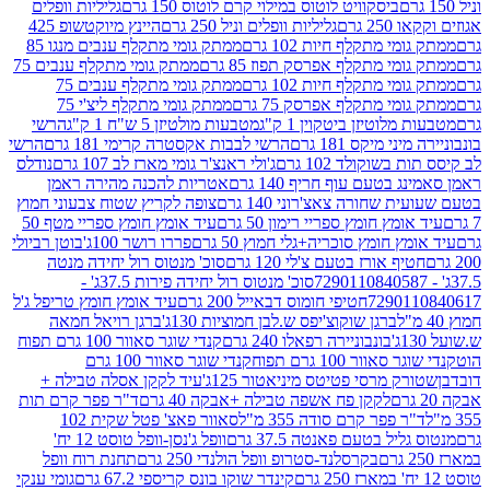
ביסקוויט לוטוס במילוי קרם לוטוס 150 גרם
גליליות וופלים
 גרם
גליליות וופלים וניל 250 גרם
היינץ מיוקטשופ 425
י מתקלף חיות 102 גרם
ממתק גומי מתקלף ענבים מנגו 85
י מתקלף אפרסק תפוז 85 גרם
ממתק גומי מתקלף ענבים 75
י מתקלף חיות 102 גרם
ממתק גומי מתקלף ענבים 75
י מתקלף אפרסק 75 גרם
ממתק גומי מתקלף ליצ'י 75
לוטיזן ביטקוין 1 ק"ג
מטבעות מולטיזן 5 ש"ח 1 ק"ג
הרשי
 מיקס 181 גרם
הרשי לבבות אקסטרה קרימי 181 גרם
הרשי
שוקולד 102 גרם
ג'ולי ראנצ'ר גומי מארז לב 107 גרם
נודלס
בטעם עוף חריף 140 גרם
אטריות להכנה מהירה ראמן
שחורה צאצ'רוני 140 גרם
צופה לקריץ שטוח צבעוני חמוץ
מץ חומץ ספריי רימון 50 גרם
עיד אומץ חומץ ספריי מטף 50
 חומץ סוכריה+גלי חמוץ 50 גרם
פררו רושר 100ג'
בוטן רביולי
ף אורז בטעם צ'לי 120 גרם
סוכ' מנטוס רול יחידה מנטה
סוכ' מנטוס רול יחידה פירות 37.5ג' -
72901
חטיפי חומוס דבאייל 200 גרם
עיד אומץ חומץ טריפל ג'ל
ברגן שוקוצ'יפס ש.לבן חמוציות 130ג'
ברגן רויאל חמאה
בונבוניירה רפאלו 240 גרם
קנדי שוגר סאוור 100 גרם תפוח
וור 100 גרם תפוח
קנדי שוגר סאוור 100 גרם
 מרסי פטיטס מיניאטור 125ג'
עיד לקקן אסלה טבילה +
לקקן פח אשפה טבילה +אבקה 40 גרם
ד"ר פפר קרם תות
 פפר קרם סודה 355 מ"ל
סאוור פאצ' פטל שקית 102
יל בטעם פאנטה 37.5 גרם
וופל ג'נסן-וופל טוסט 12 יח'
בקרסלנד-סטרופ וופל הולנדי 250 גרם
תחנת רוח וופל
קינדר שוקו בונס קריספי 67.2 גרם
גומי ענקי