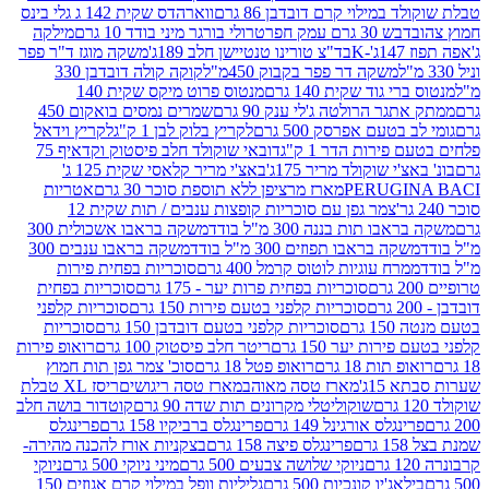
במילוי קרם דובדבן 86 גרם
ווארהדס שקית 142 ג גלי בינס
בש 30 גרם עמק חפר
טרולי בורגר מיני בודד 10 גרם
מילקה
K
בד"צ טורינו טנטיישן חלב 189ג'
משקה מוגז ד"ר פפר
משקה דר פפר בקבוק 450מ"ל
קוקה קולה דובדבן 330
 גוד שקית 140 גרם
מנטוס פרוט מיקס שקית 140
ר הרולטה ג'לי ענק 90 גרם
שמרים נמסים בואקום 450
בטעם אפרסק 500 גרם
לקריץ בלוק לבן 1 ק"ג
לקריץ וידאל
ירות הדר 1 ק"ג
דובאי שוקולד חלב פיסטוק וקדאיף 75
י שוקולד מריר 175ג'
באצ'י מריר קלאסי שקית 125 ג'
PERUGI
מארז מרציפן ללא תוספת סוכר 30 גרם
אטריות
צמר גפן עם סוכריות קופצות ענבים / תות שקית 12
 תות בננה 300 מ"ל בודד
משקה בראבו אשכולית 300
ה בראבו תפוזים 300 מ"ל בודד
משקה בראבו ענבים 300
רח עוגיות לוטוס קרמל 400 גרם
סוכריות בפחית פירות
סוכריות בפחית פרות יער - 175 גרם
סוכריות בפחית
סוכריות קלפני בטעם פירות 150 גרם
סוכריות קלפני
גרם
סוכריות קלפני בטעם דובדבן 150 גרם
סוכריות
רות יער 150 גרם
ריטר חלב פיסטוק 100 גרם
רואופ פירות
תות 18 גרם
רואופ פטל 18 גרם
סוכ' צמר גפן תות חמוץ
1ג'
מארז טסה מאוהב
מארז טסה ריגושים
ריסז XL טבלת
שוקוליטלי מקרונים תות שדה 90 גרם
קוטדור בושה חלב
גלס אורגינל 149 גרם
פרינגלס ברביקיו 158 גרם
פרינגלס
פרינגלס פיצה 158 גרם
בצקניות אורז להכנה מהירה-
ניוקי שלושה צבעים 500 גרם
מיני ניוקי 500 גרם
ניוקי
ג'יו קונכיות 500 גרם
גליליות וופל במילוי קרם אגוזים 150