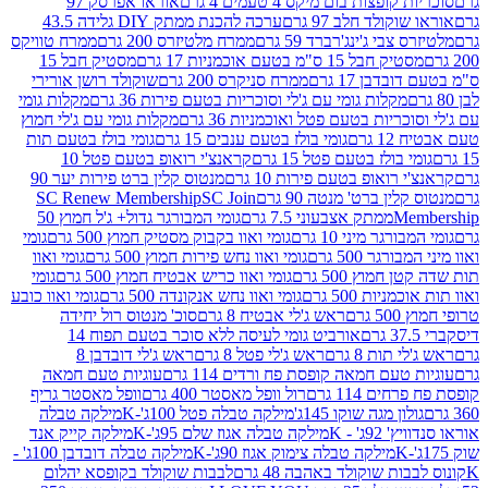
פצות בום מיקס 4 טעמים 4 גרם
אוראו אפרסק 97
ולד חלב 97 גרם
ערכה להכנת ממתק DIY גלידה 43.5
בי ג'ינג'רברד 59 גרם
ממרח מלטיזרס 200 גרם
ממרח טוויקס
בל 15 ס"מ בטעם אוכמניות 17 גרם
מסטיק חבל 15
בן 17 גרם
ממרח סניקרס 200 גרם
שוקולד רושן אורירי
מקלות גומי עם ג'לי וסוכריות בטעם פירות 36 גרם
מקלות גומי
ריות בטעם פטל ואוכמניות 36 גרם
מקלות גומי עם ג'לי חמוץ
רם
גומי בולז בטעם ענבים 15 גרם
גומי בולז בטעם תות
בולז בטעם פטל 15 גרם
קראנצ'י רואופ בטעם פטל 10
רואופ בטעם פירות 10 גרם
מנטוס קלין ברט פירות יער 90
ין ברט' מנטה 90 גרם
SC Join
SC Renew Membership
M
ממתק אצבעוני 7.5 גרם
גומי המבורגר גדול+ ג'ל חמוץ 50
גר מיני 10 גרם
גומי ואוו בקבוק מסטיק חמוץ 500 גרם
גומי
גר 500 גרם
גומי ואוו נחש פירות חמוץ 500 גרם
גומי ואוו
מוץ 500 גרם
גומי ואוו כריש אבטיח חמוץ 500 גרם
גומי
ות 500 גרם
גומי ואוו נחש אנקונדה 500 גרם
גומי ואוו כובע
רם
ראש ג'לי אבטיח 8 גרם
סוכ' מנטוס רול יחידה
אורביט גומי לעיסה ללא סוכר בטעם תפוח 14
תות 8 גרם
ראש ג'לי פטל 8 גרם
ראש ג'לי דובדבן 8
עם חמאה קופסת פח ורדים 114 גרם
עוגיות טעם חמאה
 114 גרם
רול וופל מאסטר 400 גרם
וופל מאסטר גריף
ון מגה שוקו 145ג'
מילקה טבלה פטל 100ג'-K
מילקה טבלה
ג' - K
מילקה טבלה אגוז שלם 95ג'-K
מילקה קייק אנד
מילקה טבלה צימוק אגוז 90ג'-K
מילקה טבלה דובדבן 100ג' -
ת שוקולד באהבה 48 גרם
לבבות שוקולד בקופסא יהלום