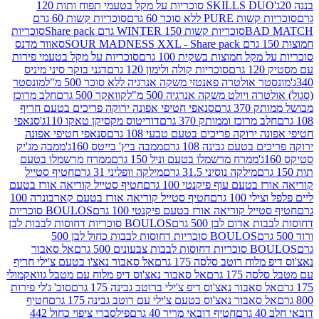
SKILLS DUO סוכריות על מקל בטעמי תפוח ותות 120
P ללא סוכר 60 גרם
סוכריות קשות 60 גרם
BAD
סוכריות קשות WINTER 150 גרם Share pack
סוכריות
סאוור מדנס
קל חמוצות בשקית 100 גרם
סוכריות על מקל בטעמי פירות
סוכריות קולה ולימון 120 גרם
דגני בוקר סיני מיניס
 אולטרה פאנטזי משקה אנרגיה ללא סוכר 500 מ"ל
מונסטר
ה ויולט משקה אנרגיה 500 מ"ל
קוואקר 500 גרם
חלב מרוכז
3 גרם
סנאפי חטיפי אפונה ירוקה פריכים בטעם חריף
 מרוכז וממותק 370 גרם
דוריטוס מקסיקן טאקו 110ג'
סנאפי
ירוקה פריכים בטעם טבעי 108 גרם
סנאפי חטיפי אפונה
בטעם גבינה 108 גרם
ממבה ביץ' בייטס 160ג'
ממבה מג'יק
ממרח מרשמלו בטעם וניל 150 גרם
ממרח מרשמלו בטעם
מילקה נוסיני 31.5 גרם
מילקה וופליני 31 גרם
חטיף סטייל
בטעם עוף פיקנטי 100 גרם
חטיף סטייל קוריאה אורז בטעם
100 גרם
חטיף סטייל קוריאה אורז בטעם קארבונרה 100
יל קוריאה אורז בטעם פיקנטי 100 גרם
BOULOS סוכריות
אדום לבן 500 גרם
BOULOS סוכריות דחוסות לבבות לבן
BOULOS סוכריות דחוסות לבבות כחול לבן 500
 צבעונים 500 גרם
אל סאבור
וח רוטב סלסה 175 גרם
אל סאבור נאצ'ו בטעם צ'ילי חריף
175 גרם
אל סאבור נאצ'וס דיפ מלוח עם מטבל גוואקמולי
סאבור נאצ'וס דיפ צ'ילי ברוטב גבינה 175 גרם
סוכ' ג'לי פירות
סאבור נאצ'וס בטעם צ'ילי עם רוטב גבינה 175 גרם
חטיף
חטיף דובאי מריר 40 גרם
פילסברי ציפוי כחול 442