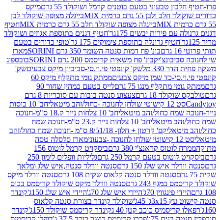
בון טבעוני בטעם בוטנים קרמל ושוקולד 55 גרם
מיקס
 ולבן 55 גרם כרמית MIX
בייגלה מצופה שוקולד לבן
בייגלה מצופה שוקולד חלב 55 גרם כרמית MIX
חטיף
עם פירות יבשים 175גר'
חטיף דגנים בתוספת אגוזים ושוקולד
חטיף גרונלה בתוספת צימוקים 175 גר'
טופי כדורים בטעם
ם
בונ' פח דמות סנטה השומר 350 גרם SORINI
מארז
ביבונצ'יק
בונ' פח משאית קריסמס 200 גרם SORINI
בובספוג
 330 מל
שק' קונפטי פי.וי.סי-סביביון מיקס צבעים
שק'
וי.סי-כד שמן מיקס צבעים
ממתק גומי מתקלף מיקס 60
י מתקלף מנגו 75 גרם
לייס בטעם כמהין שחור 90
קולד 18 גרם
צעצוע סנטה בובות עם סוכריות 8 גרם
1 קישוטי שולחן לחנוכה -כחול/זהב מיטאלי
חב' 10 כוסות
 שמח כחול/זהב מיטאלי
חב' 10 צלחות נייר ק.18 ס"מ-חנוכה
הב מיטאלי
חב' 10 צלחות נייר ק.23 ס"מ-חנוכה שמח
יטאלי
קפ' קרטון + חלון- 8/51/18 ס"מ -חנוכה שמח כחול/זהב
עוני
מארז סלסלה טסה
לוטוס קראנצ'י 380 גרם
ביסקויט קרמל לוטוס 156
לוטוס בטעם קרמל 250 גרם
גליליות וופלים לימון 250
ד איש שלג 150 גרם
סנטה וורלד סנטה,איש שלג ומלאך
סנטה וורלד סנטה קלאוס שקית 108 גרם
סנטה וורלד מיקס
 במגף 243 גרם
סנטה וורלד מיקס שוקולד קריסמס בכוס
י פינגווין 70ג'
היידי איש שלג 70ג'
היידי איש שלג 150ג'
קינדר
3xג' 45ג'
שוקולד קינדר בצורת סנטה קלאוס
קריסמיס כוכב קטן 40 ג
קינדר קריסמס שוקולד 150ג'
קינדר
בנים 75ג'
פררו קריסמס רושר כוכב 37.5 ג'
דופלו קריסמיס