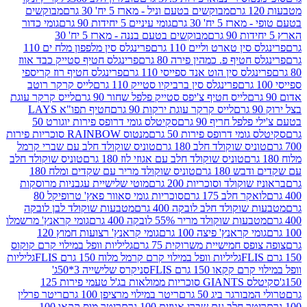
מבוקשים בטעם וניל - מארז 5 יח' 30 גרם
מבוקשים
5 יח' 30 גרם
גומי עיניים 5 יחידות 90 גרם
גומי כדור
מבוקשים בטעם בננה - מארז 5 יח' 30
ין טארט וליים 110 גרם
פרינגלס סין מלפפון מלח ים 110
חטיף פ. כמהין פירה 80 גרם
פרינגלס חטיף סטייק כבד אווז
לס סין הוט אנד ספייסי 110 גרם
פרינגלס חטיף רוז קריספי
פרינגלס סין ברביקיו סטייק 110 גרם
לייס קרקר רוטב
לייס חטיף צ'יפס סטייק פלפל שחור 90 גרם
לייס קרקר עוגת
לייס קרקר עוגת ירקות 90 גרם
חטיף תפו"א LAYS
פל חריף 90 גרם
סקיטלס גומי דרופס פירות יוגורט 50
ומי דרופס פירות 50 גרם
מנטוס RAINBOW סוכריות פירות
יס שוקולד חלב 180 גרם
טוניס שוקולד חלב עם שברי קרמל
טוניס שוקולד חלב עם אגוזי לוז 180 גרם
טוניס שוקולד חלב
 180 גרם
טוניס שוקולד מריר עם שקדים ומלח 180
וקולד וסוכריות 200 גרם
מוטי שלישיית עגבניות מרוסקות
ר חלב 175 גרם
סוכריות גומי סאוור פאץ' טרופיקל 80
וקולד חלב לובקה 400 גרם
מטבעות שוקולד לבן לובקה
ות שוקולד מריר 55% לובקה 400 גרם
גומי קראנץ' מרשמלו
י קראנץ' פיצה 100 גרם
גומי קראנץ' רצועות חמוץ 120
ס חמישיית משרוקית 75 גרם
גליליות וופל במילוי קרם קוקוס
גליליות וופל במילוי קרם קרמל מלוח 150 גרם FLIS
גליליות
קקאו 150 גרם FLIS
סניקרס שלישייה 3*50ג'
סקיטלס GIANTS סוכריות ממולאות בג'ל טעמי פירות 125
ורגר ביג 50 גרם
ריטר במילוי מרציפן 100 גרם
ריטר פרלין
ר חלב עם שברי אגוזים 100 גרם
ריטר מוס קקאו 100