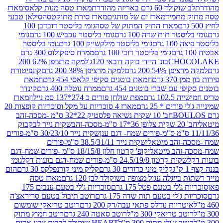
ד 60 גרם באריזה מהודרת
מארז טסה מנות קלאסי
מארז
מתמיד
מארז ים של מותגים
מארז סירת מתוקטסה
סילאן טבעי
מארז התיק המתוק של טסה
גומי בליסטר דובדבן 100
טר תות שדה 100 גרם
גומי בליסטר עכביש 100 גרם
גומי
 גרם
גומי בליסטר מילקשייק 100 גרם
גומי בליסטר
גומי בליסטר דובי 100 גרם
ממרח סיפקולוס 300 גרם
CHO
בונ' היידי בוקה דובאי 120ג'
למקה מרציפן 62% 200
54% 200 גרם
למקה מרציפן 38% 200 גרם
קונפיטורת
3 גרם
חמאת בוטנים סקיפי קלאסי 454 גרם
חמאת
עם שברי בוטנים 454 גרם
ממרח נוטלה 400 גרם
קינדר
10 גרם
מפת שולחן פורים כ 274*137 סמ ניילון
מארז
רים * 25 גרם
מארז 4 סוכריות על מקל וסוכריות קופצות 20
חב' 10 שקית נשיאה פלסטיק 22*32 ס"מ -מסכה-זהב
כה-זהב
שקית נייר לבקבוק
שקית נייר 30/23/10 ס"מ-פורים
-זהב מיטאלי
שקית נייר 38.5/31/11 ס"מ-פורים
זהב מיטאלי
קופ' קרטון חלון 18/15/8 ס"מ -פורים שמח-דגם
קית קרטון 24.5/19/8 ס"מ-פורים שמח-דגם בועות דקל
גומי
קליק מיני כדורים 30 גרם
קליק מיני קורנפלקס 30 גרם
הום
ייגלה עגול מצופה בשוקולד לבן 120 גרם
מארז טסה
'לי בטעם פטל 175 גרם
סוכריות ג'לי בטעם ענבים 175
ג'לי בטעם תות שדה 175 גרם
רוטב תיבול בטעם סריראצ'ה
ריות נודלס פתאי עבה/דק 200 גרם
רוטב טריאקי שומשום
ב טריאקי 300 מ"ל
רוטב סאטה 240 גרם
רוטב חמוץ מתוק
ב צ'ילי מתוק 300 מ"ל
HEART שוקולד לבבות צבע אדום