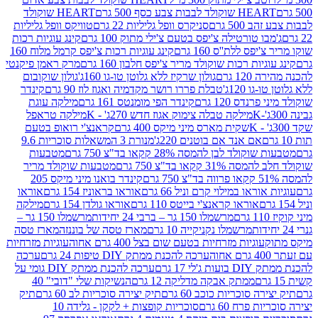
ולד לבבות צבע כסף 500 גרם
HEART שוקולד
50 גרם
סניקרס וופל גליליות 22 גרם
טוויקס וופל גליליות
ו טורטילה צ'יפס בטעם צ'ילי מתוק 100 גרם
קינג עוגיות רכות
ס ללת''ס 160 גרם
קינג עוגיות רכות צ'יפס קרמל מלוח 160
יות רכות שוקולד מריר צ'יפס חלבון 160 גרם
מרק ראמן פיקנטי
 גרם
גולון שרקיז ללא גלוטן טו-גו 160ג'
גולון שוקובום
 120ג'
טבלת פררו רושר מקדמיה ואגוז לוז 90 גרם
קינדר
נדס 120 גרם
קינדר הפי מומנטס 161 גרם
מילקה עוגת
מילקה טבלה צימוק אגוז חדש 270ג' - K
מילקה טראפל
שקית מארס מיני מיקס 400 גרם
קראנצ'י רואופ בטעם
אם אנד אם בוטנים 220ג'
מנורת 3 המשאלות סוכריות 9.6
לד לבן להמסה 28% קקאו בד"צ 750 גרם
מטבעות
 קקאו בד"צ 750 גרם
מטבעות שוקולד מריר
קינדר בואנו מיני מיקס 205
ראו במילוי קרם וניל 66 גרם
אוראו בראוניז 154 גרם
אוראו
אוראו קראנצ'י בייטס 110 גרם
אוראו גולדן 154 גרם
מילקה
מרשמלו 150 גר – ברבי 24 יחידות
מרשמלו 150 גר –
מרשמלו נקניקייה 10 גרם
מארז טסה של בוננזה
מארז טסה
עוגיות מזרחיות בטעם שום בצל 400 גרם אחוה
עוגיות מזרחיות
ערכה להכנת ממתק DIY טיפות 24 גרם
ערכה
 17 גרם
ערכה להכנת ממתק DIY גומי על
ממתק אבקה מדליקה 12 גרם
הנשיקות שלי "דובי" 40
 סוכריות כוכב 60 גרם
תיק יצירה סוכריות לב 60 גרם
תיק
פרח 60 גרם
סוכריות קופצות + לקקן - גלידה 10