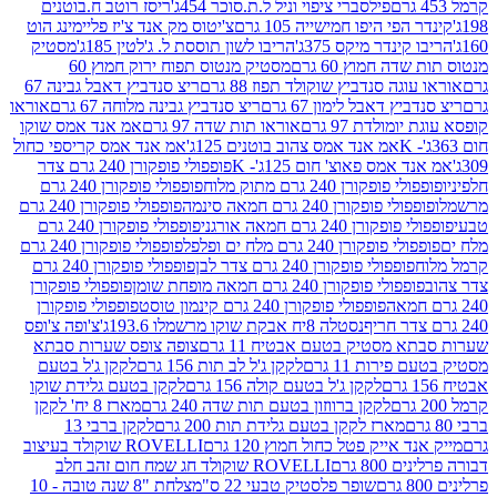
פילסברי ציפוי וניל ל.ת.סוכר 454ג'
ריסז רוטב ח.בוטנים
פי היפו חמישייה 105 גרם
צ'יטוס מק אנד צ'יז פליימינג הוט
ינדר מיקס 375ג'
הריבו לשון תוססת ל. ג'לטין 185ג'
מסטיק
ה חמוץ 60 גרם
מסטיק מנטוס תפוח ירוק חמוץ 60
גה סנדביץ שוקולד תפוז 88 גרם
ריצ סנדביץ דאבל גבינה 67
ץ דאבל לימון 67 גרם
ריצ סנדביץ גבינה מלוחה 67 גרם
אוראו
מולדת 97 גרם
אוראו תות שדה 97 גרם
אמ אנד אמס שוקו
אמ אנד אמס צהוב בוטנים 125ג'
אמ אנד אמס קריספי כחול
אמס פאוצ' חום 125ג'- K
פופפולי פופקורן 240 גרם צדר
פופקורן 240 גרם מתוק מלוח
פופפולי פופקורן 240 גרם
י פופקורן 240 גרם חמאה סינמה
פופפולי פופקורן 240 גרם
רן 240 גרם חמאה אורגני
פופפולי פופקורן 240 גרם
פופקורן 240 גרם מלח ים ופלפל
פופפולי פופקורן 240 גרם
פופפולי פופקורן 240 גרם צדר לבן
פופפולי פופקורן 240 גרם
פולי פופקורן 240 גרם חמאה מופחת שומן
פופפולי פופקורן
פופפולי פופקורן 240 גרם קינמון טוסט
פופפולי פופקורן
נסטלה 8יח אבקת שוקו מרשמלו 193.6ג'
צ'ופה צ'ופס
 מסטיק בטעם אבטיח 11 גרם
צופה צופס שערות סבתא
ירות 11 גרם
לקקן ג'ל לב תות 156 גרם
לקקן ג'ל בטעם
לקקן ג'ל בטעם קולה 156 גרם
לקקן בטעם גלידת שוקו
לקקן ברווזון בטעם תות שדה 240 גרם
מארז 8 יח' לקקן
מארז לקקן בטעם גלידת תות 200 גרם
לקקן ברבי 13
 אייק פטל כחול חמוץ 120 גרם
ROVELLI שוקולד בעיצוב
80 גרם
ROVELLI שוקולד חג שמח חום זהב חלב
שופר פלסטיק טבעי 22 ס"מ
צלחת "8 שנה טובה - 10