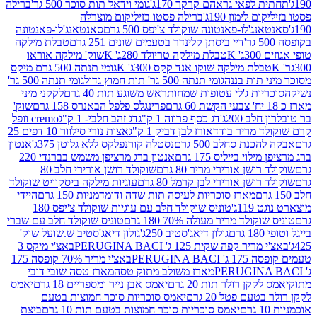
לפאי גראהם קרקר 170ג'
גומי וידאל תות סוכר 500 גר'
ברילה
לימון 190ג'
ברילה פסטו בזיליקום מוצרלה
ג'לו-פאנטונה שוקולד צ'יפס 500 גרם
סאנטאנג'לו-פאנטונה
דיי ביסתן קלינדר בטעמים שונים 251 גרם
טבלת מילקה
K
טבלת מילקה טריולד 280ג' K
שוק' מילקה אוראו
לת מילקה שוקו אנד קקס 300ג' K
גומי תנתה 500 גרם מיקס
 תות בננה
גומי תנתה 500 גר' תות חמוץ גדול
גומי תנתה 500 גר'
יות ג'לי עטופות שמחות
ראש משוגע תות 40 גרם
לקקני מיני
פרינגלס פלפל הבאנרס 158 גרם
שוק'
 200ג'
דג כסף פרווה 1 ק"ג
דג זהב חלבי- 1 ק"ג
cremo וופל
 מריר בודד
אורז לבן דביק 1 ק"ג
אצות נורי סילוור 10 דפים 25
נת סחלב 500 גרם
נסטלה קורנפלקס ללא גלוטן 375ג'
אנטון
וי בייליס 175 גרם
אנטון ברג מרציפן משמש בברנדי 220
שן אורירי מריר 80 גרם
שוקולד רושן אורירי חלב 80
ושן אורירי לבן קרמל 80 גרם
עוגיות מילקה ביסקוויט שוקולד
מארז סוכריות לעיסה תות שדה ודומדמניות 150 גרם
היידי
1ג'
טוניס שוקולד חלב עם עוגיות שוקולד צ'יפס 180
לד מריר מעולה 70% 180 גרם
טוניס שוקולד חלב עם שברי
גולון דיאג'סטיב 250ג'
גולון דיאג'סטיב ש.שועל שוק'
 קפה שקית 125 ג' PERUGINA BACI
באצ'י מיקס 3
PERUGINA
באצ'י מריר 70% קופסה 175
מארז משולב מתוק טסה
מארז טסה שובי דובי
קן רולר תות 20 גרם
יאמס אבן נייר ומספריים 18 גרם
יאמס
עם פטל 20 גרם
יאמס סוכריות סוכר חמוצות בטעם
יאמס סוכריות סוכר חמוצות בטעם תות 10 גרם
ביצת