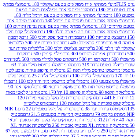
וצ'י ממתקי אורז ממולאים בטעם שוקולד 180 גרם
מוצ'י ממתק
180 גרם
מוצ'י ממתקי אורז ממולאים בטעם חמאת
מוצ'י ממתקי אורז ממולאים בטעם קרמל מלוח 180
תק אורז בטעם פנקייק עם מייפל 180 גרם
מוצ'י ממתק אורז
18 גרם
מוצ'י ממתק אורז בטעם עוגת גבינה ותותים 180
תק אורז בטעם תה מאצ'ה וחלב 180 גרם
אמיצ'לי קרם חלב
סוכריות 100 גרם
ממרח דובאי פטל חלבי 500 גרם
קרמבה
פרורי קראמבל 400 גרם
רוטב פירות יער 300 מ"ל
רוטב
 300 מ"ל
רוטב נוצ'יטלו חלבי 300 מ"ל
מלית פירות יער
דבן אמרנה בסירופ 300 גרם
מילוי קינמון 500 גרם
קרם
קרמו ריו 500 גרם
קרם פטל למילוי מקרון 500 ג'
סניידרס
טעם צ'דר 319 גרם
מלו מרשמלו טוויסט מילוי תפוח 63
לו טוויסט מילוי תפוז 63 גרם
לקקן פיןפופ-פירות צובע לשון
מרשמלו גלידה 100 גרם
מרשמלו גלידה 25 גרם
מלו פלוס
עוני 100 גרם
מלו פלוס מרשמלו מיני ורוד לבן 100 גרם
מלו
 מילוי תות 63 גרם
שוקולד דובאי 60 גרם
לואקר אגוז 90
ו 90 גרם
לקקן פיןפופ 10 יח' 170 גרם
אוראו קלאסי מארז
לוקיטוס סוכריות על מקל בטעמי פירות 120
סוכריות על מקל חמוצות 120 גרם
מארס שלישייה
פירות יער 38 גרם
סוכריה על מקל בטעמים 22 גרם
NIK L
מסטיק חמישיות בטעמים 21.5 גרם
מסטיק
מזוודת הממתקים של מקס וטסה
מאפין דובאי
יה XL מסטיק אבטיח 250 מ"ל
משקה אנרגיה XL
2 מ"ל
גם דיפ בטעם תות 67 גרם
גם דיפ בטעם פטל 67
ס ריינבואו פירות 37.5 גרם
טובלרון חלב 360ג'
לקריץ ונקו