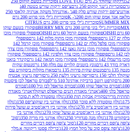
2 גרם I LOVE YOU
סוכריות בטעם קוקוס 250
ינגר קוקוס 250 גרם
צ'יפס ירקות שורש בטטה 40ג
רקות שורש סלק 40ג' -אורגני
הל משקה אנרגיה קלאסי 250
 שוקו חום 200ג'- K
סוכריות ג'ילי בוני פרוט 200 גרם
SUM
סוכריות ג'ילי בוני פרוט 200 גרם CITRUS
ילי בוני פרוט 200 גרם BERRY MIX
פופקורן בטעם שוקו
פופקורן בטעם קרמל 60 גרם OISHI
פופפולי פופקורן מוכן
פופפולי פופקורן מוכן מתוק מלוח 142 גרם
פופפולי
פלפל מלח ים 142 גרם
פופפולי פופקורן מוכן קרמל 142
ופקורן מוכן גבינה נאצו 142 גרם
פופפולי פופקורן מוכן צדר
פופפולי פופקורן מוכן צדר חלפיניו 142 גרם
פופפולי פופקורן
גרם
פופפולי פופקורן מוכן חמאה 142 גרם
קינדר בואנו
ם
גונץ בוטנים קלויים עם מלח 150 גר'
מנטוס שקית
מנטוס שקית פירות 135 גרם
מארז מקלות ביסקוויט עם
גרם
זריפה גרעיני דלעת 250 גרם
זריפה גרעיני אבטיח
ט רוטב ברביקיו אורגינל 510 מ"ל
פבורס טראפל לבן פיסטוק
טראפל שוקו 100ג'
פבורס טראפל לבן וניל 100ג'
פבורס
ג'
אנרג'י מאגדת דגנים טראפלס ושוקולד
אנרג'י מאגדת
ר
נסקוויק אבקת תות 350ג'
גולון טוסטדה ללא ת.סוכר
וסטדה ללא סוכר 350ג'
גולון אורגני ביו שוקוצ'יפס 150ג'
גולון
אג'סטיב צ'יה 270ג'
גולון אורגני ביו דיאג'סטיב ש.שועל פירות
אורגני ביו דיאג'סטיב ש.שועל שוקו 270ג'
גולון אורגני ביו
גולון מגה סנדוויץ' 250ג'
גולון אורגני ביו מריה 350ג'
סוכ'
ברים מוזרים 120ג'
סוכ' צ'ופה צ'ופס דברים מוזרים
צופס סוכ על מקל חמוץ 120ג'
ברילה פסטו ריקוטה א.מלך