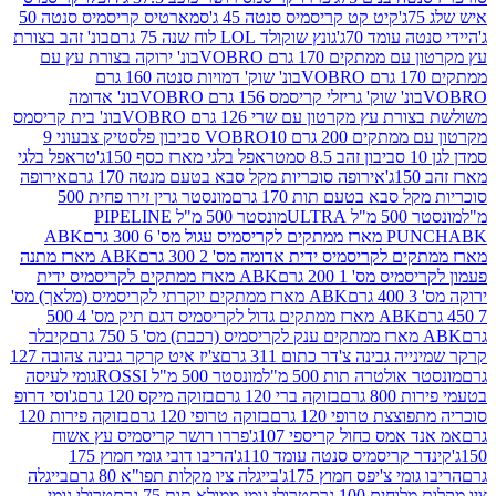
קיט קט קריסמיס סנטה 45 ג'
סמארטיס קריסמיס סנטה 50
עומד 70ג'
גונץ שוקולד LOL לוח שנה 75 גרם
בונ' זהב בצורת
תקים 170 גרם VOBRO
בונ' ירוקה בצורת עץ עם
בונ' שוק' דמויות סנטה 160 גרם
נ' שוק' גריזלי קריסמס 156 גרם VOBRO
בונ' אדומה
עץ מקרטון עם שרי 126 גרם VOBRO
בונ' בית קריסמס
 200 גרם VOBRO
10 סביבון פלסטיק צבעוני 9
טראפל בלגי מארז כסף 150ג'
טראפל בלגי
אירופה סוכריות מקל סבא בטעם מנטה 170 גרם
אירופה
סבא בטעם תות 170 גרם
מונסטר גרין זירו פחית 500
ULT
מונסטר 500 מ"ל PIPELINE
ABK
PU
לקריסמיס ידית אדומה מס' 2 300 גרם
ABK מארז מתנה
מס' 1 200 גרם
ABK מארז ממתקים לקריסמיס ידית
ABK מארז ממתקים יוקרתי לקריסמיס (מלאך) מס'
ABK מארז ממתקים גדול לקריסמיס דגם תיק מס' 4 500
קיבלר
גבינה צ'דר כתום 311 גרם
צ'יז איט קרקר גבינה צהובה 127
ולטרה תות 500 מ"ל
מונסטר 500 מ"ל ROSSI
גומי לעיסה
 גרם
בזוקה ברי 120 גרם
בזוקה מיקס 120 גרם
ג'וסי דרופ
ת טרופי 120 גרם
בזוקה טרופי 120 גרם
בזוקה פירות 120
מס כחול קריספי 107ג'
פררו רושר קריסמיס עץ אשוח
קריסמיס סנטה עומד 110ג'
הריבו דובי גומי חמוץ 175
י צ'יפס חמוץ 175ג'
בייגלה ציו מקלות תפו"א 80 גרם
בייגלה
ים 100 גרם
טרולי גומי ממולא תות 75 גרם
טרולי גומי