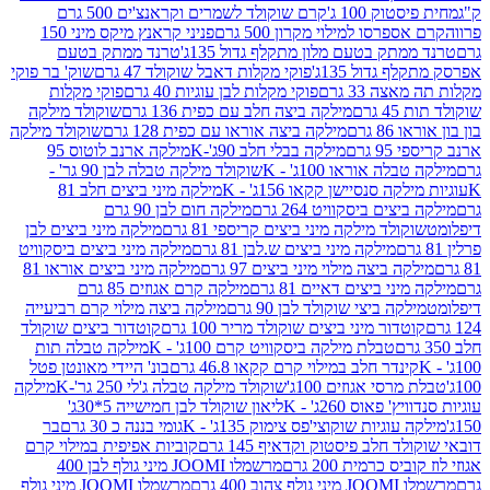
ק 100 ג'
קרם שוקולד לשמרים וקראנצ'ים 500 גרם
רסו למילוי מקרון 500 גרם
פניני קראנץ מיקס מיני 150
תק בטעם מלון מתקלף גדול 135ג'
טרנד ממתק בטעם
גדול 135ג'
פוקי מקלות דאבל שוקולד 47 גרם
שוק' בר פוקי
 33 גרם
פוקי מקלות לבן עוגיות 40 גרם
פוקי מקלות
רם
מילקה ביצה חלב עם כפית 136 גרם
שוקולד מילקה
 גרם
מילקה ביצה אוראו עם כפית 128 גרם
שוקולד מילקה
גרם
מילקה בבלי חלב 90ג'-K
מילקה ארנב לוטוס 95
ה אוראו 100ג' - K
שוקולד מילקה טבלה לבן 90 גר' -
ה סנסיישן קקאו 156ג' - K
מילקה מיני ביצים חלב 81
ים ביסקוויט 264 גרם
מילקה חום לבן 90 גרם
ולד מילקה מיני ביצים קריספי 81 גרם
מילקה מיני ביצים לבן
מילקה מיני ביצים ש.לבן 81 גרם
מילקה מיני ביצים ביסקוויט
 ביצה מילוי מיני ביצים 97 גרם
מילקה מיני ביצים אוראו 81
י ביצים דאיים 81 גרם
מילקה קרם אגוזים 85 גרם
קה ביצי שוקולד לבן 90 גרם
מילקה ביצה מילוי קרם רביעייה
דור מיני ביצים שוקולד מריר 100 גרם
קוטדור ביצים שוקולד
טבלת מילקה ביסקוויט קרם 100ג' - K
מילקה טבלה תות
נדר חלב במילוי קרם קקאו 46.8 גרם
בונ' היידי מאונטן פטל
סי אגוזים 100ג'
שוקולד מילקה טבלה ג'לי 250 גר'-K
מילקה
פאוס 260ג' - K
ליאון שוקולד לבן חמישייה 5*30ג'
וגיות שוקוצי'פס צימוק 135ג' - K
גומי בננה כ 30 גרם
בר
 חלב פיסטוק וקדאיף 145 גרם
קוביות אפיפית במילוי קרם
 כרמית 200 גרם
מרשמלו JOOMI מיני גולף לבן 400
400 גרם
מרשמלו JOOMI מיני גולף