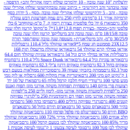
מרכז שולחן רימון אקרילי זהב+ הדפסה -
ר זהב דקורטיבי + כיתוב שנה טובה
קישוטי שולחן אקרילי שנה
יח'
קישוטי שולחן אקרילי שנה טובה -כסף - 5 יח'
דג כסף
 ס"מ
דבש לחיץ 250 גרם עמק חפר
עוגת דבש עוגל'ה
טיק בצורת רימון ק. 7 ס"מ-שקוף
חב' 6 כלי
 -בצורת תפוח 12.8*13.8*7 ס"מ
קופ' קרטון חלון שנה
קפ' קרטון חלון שנה טובה
אגרת+ מעטפה שנה טובה שופר/ספר תורה
מגנט חג שמח 5*9
אוראו שוקולד גליל 110.4 גרם
גלילות
קרם שוקולד 54 גרם
אוראו שוקולה מרשמלו תות 168
ראו במילוי קרם וניל 54 גרם
אוראו עוגיות שוקולד חום 64.4
ת וניל 64.4 גרם
אוראו Space Dunk גליל 110.4 גרם
חטיף
גרם
חטיף טאקיס דרגון צ'ילי 92.3 גרם
חטיף טאקיס
ממתק בקבוקי שעווה 39 גרם
סוכריות ממולאות בטעם דבש
יני 200 גרם
איטריות אורז מקלות 600 גרם
לוק או לוק גומי
טודיי חטיף חלבון קרמל מלוח 65 גרם
מארז של 10 יח'
ס 140 גרם
פחית תפוחחה משקה אורגני מוגז תפוח ואננס
ת לימוננדה משקה אורגני מוגז- לימון וליים 250 מ"ל
פחית
אורגני מוגז תפוזי דם ודומדמניות 250 מ"ל
גרגרי טפיוקה
גרגרי טפיוקה גדולים 400 גרם
מיסו כהה 500 גרם
מיסו
נאצ'וס טבעי 50 גרם
נאצ'וס תירס כחול 50 גרם
נאצ'וס
פרינגלס סין פלפל ופרמזן 110 גרם
ביאנקה שוקולד
ם
ביאנקה שוקולד מריר 72% 100 גרם
ביאנקה שוקולד
ביאנקה שוקולד לבן בטעם קרמל 100 גרם
ביאנקה
100 גרם
גומי לעיסה צבעוני 1 ק"ג
גומי לעיסה אבטיח 1