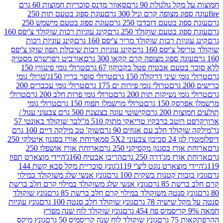
 גולגולת 90 גרם
סאוור מדנס סוכריות חמוצות 60 גרם
 מצופה קרם וניל 300 גרם
עוגת ספוג בטעם תות 250
 בטעם דובדבן 250 גרם
עוגת ספוג בטעם מישמש 250
ג בטעם שוקולד 250 גרם
קינג עוגיות רכות שוקולד צ'יפס 160
יות רכות שוקולד מריר צ'יפס 160 גרם
קינג עוגיות רכות
'יפס 160 גרם
קינג עוגיות רכות שיבולת תפוז שוקו צ'יפס
ה ספוג מצופה קרם קקאו 300 גרם
אורביט רפרשרס מסטיק
עם אבטיח פטל בקבוקון 67 גרם
טרולי גומי פינגווין 150
י שיני דרקולה 150 גרם
טרולי סופר בריין 150ג'
טרולי גומי
טרולי גומי פירות ים 175 גרם
טרולי גומי עכברים 200
י נשיקות תות 200 גרם
טרולי גומי פרות חלב 200 גרם
טרולי
150 גרם
טרולי מרשמלו תפוח 150 גרם
טרולי גומי
200 גרם
קישוטי עוגה בצנצנת 500 גרם צבעוני עגול /
טב ברבקיו טריאקי מתוק 510 מ"ל
בר שוקולד באונטי 57
ולד חלב עם אגוזים 90 גרם
שוק' טב מילקה דיים 100 גרם
יבון צבעוני 5X2 סמ
ארוחת אורז בסגנון איטלקי 250
ז בסגנון מקסיקני 250 גרם
ארוחת אורז אושפלו 250
ז מג'דרה 250 גרם
הריבו אבטיח 160ג'
היידי מוצארט תפוז
וצארט נוגט ליצ'י 119ג'
גונץ סוכריית מקל סבא קשת 144
ת קטנות בשקית 100 גרם
גונץ אנשי שלג משוקולד במילוי
85 גרם
גונץ אנשי שלג משוקולד במילוי קרם חלב ברשת
 סנטה משוקולד במילוי קרם חלב ברשת 85 גרם
גונץ שוקולד
שישיה 78 גרם
גונץ שוקולד חלב סנטה 100 גרם
גונץ עוגיות
גונץ שוקולד לוח שנה מפרץ
גרם
גונץ שוקולד לוח שנה קריסמיס 50 גרם
גונץ מיקס