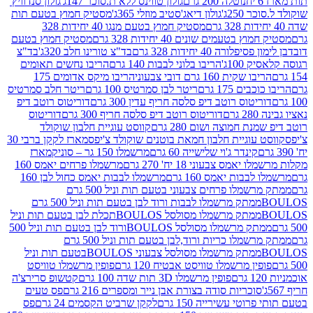
נוטלה 200 גרם
גולון טווינס ללא ת.סוכר 147ג'
גולון סנדוויץ'
250ג'
גולון דיאג'סטיב מוזלי 365ג'
מסטיק חמוץ בטעם תות
מסטיק חמוץ בטעם מנגו 40 יחידות 328
 בטעמים שונים 40 יחידות 328 גרם
מסטיק חמוץ בטעם
רה 40 יחידות 328 גרם
בד"צ טורינו חלב 320ג'
בד"צ
100ג'
הריבו בלוני לבבות 140 גרם
הריבו נחשים תאומים
שקית 160 גרם דובי צבעוני
הריבו מיקס אדומים 175
ים 175 גרם
ריטר לבן סמרטיס 100 גרם
ריטר חלב סמרטיס
יטוס רוטב דיפ סלסה חריף עדין 300 גרם
דוריטוס רוטב דיפ
ם
דוריטוס רוטב דיפ סלסה חריף 300 גרם
דוריטוס
ת חמוצה ושום 280 גרם
קווסט עוגיית חלבון שוקולד
 עוגיית חלבון חמאת בוטנים שוקולד צ'יפס
מארז לקקן ברבי 30
קינדר ג'וי שלישייה 60 גרם
מרשמלו 150 גר – סוניק
מארז
מס צבעוני 18 יח' 270 גרם
מרשמלו פרחים יאמס 160
בבות יאמס 160 גרם
מרשמלו לבבות יאמס כחול לבן 160
ממתק מרשמלו פרחים צבעוני בטעם תות וניל 500 גרם
ממתק מרשמלו לבבות ורוד לבן בטעם תות וניל 500 גרם
ממתק מרשמלו מסולסל BOULOSתכלת לבן בטעם תות וניל
ממתק מרשמלו מסולסל BOULOSורוד לבן בטעם תות וניל 500
ממתק מרשמלו כריות ורוד,לבן בטעם תות וניל 500 גרם
ממתק מרשמלו מסולסל צבעוני BOULOSבטעם תות וניל
ין מרשמלו טוויסט אבטיח 120 גרם
פופין מרשמלו טוויסט
פופין מרשמלו 3D תות שדה 100 גרם
קטשופ סרירצ'ה
סוכריות סודה בצורת אבן נייר ומספרים 216 גרם
פס טעים
טי עשירייה 150 גרם
לקקן שרביט הקסמים 24 גרם
פס