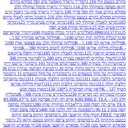
 216 גרם
ד"ר גרארד מאסטר פיס וופל ממולא בקרם
שוקולד חלב 114 גרם
ד"ר גרארד סימול שוקולד חלב
וזי לוז וופל פריך 100 גרם
ד"ר גרארד פתי-בר דאבל קרם
לא בקרם בטעם שוקולד חלב 216 גרם
בונ' מרסי לאבלי מיקס
בליז שוקולד לבן 185ג'
מרסי שקית פטיט מריר 125ג'
מרסי
ב 125ג'
מרסי שקית פטיט קפה
505399010
לינדט לינדור טבלה פיסטוק 100ג'
קינדר שוקוצ'יפס
ילקה תות יוגורט 100ג' - K
מילקה אוראו סנדוויץ' 92 ג' -
בן 100 ג' - K
מילקה שוקולד חלב עם פצפוצי אורז 100ג'
ה אוראו 100ג' K
מילקה לוטוס ביסקוף 90ג' - K
מרסי
אנץ' 125ג'
מרסי לאבליז קרמי 185ג'
פררו דופלו צ'וקנאט
 שלוקים להקפאה בצורת נחש 280 מ"ל
פרוטיז פירות 300
י בשקית 300 גרם
פרינגלס אורגינל 165 גרם
קנדי בייטס ירוק
קנדי בייטס מתוק אדום 20 גרם
ביצת הפתעה ענקית בנים 36
ל מקל בטעמים 15 גרם
סוכריה על מקל בטעמים 15 גרם
גומי
 מנגו 311ג'
גומי מקסיקני דולצ'ה אבטיח 311ג'
גומי מקסיקני
ג'
גומי מקסיקני דולצ'ה תות 311ג'
חטיף מילקה אוראו
ליאון שוקו חמישייה 5*30ג' 150ג'
מארז טסה מגש
יקס לבן חמישייה 230ג'
מלטיזרס שקית פינוק 68ג'- K
טובלרון
BUBBLE TEA אייס תה תות אפרסק 320 מ"ל
BUBBLE
אבקת נסקוויק שוקו 280ג'
נסטלה נסקפה
פסטה ברילה חלבון פנה 400ג'
צ'ופה צופס חמוץ
דפדפי קוקוס צ'יפס קוקוס
2 גרם
דפדפי קוקוס צ'יפס קוקוס בטעם קקאו 25 גרם
ווי
 מנגו 20ג'
ווי סמארט קראנצי אננס 20ג'
ווי סמארט קראנצי