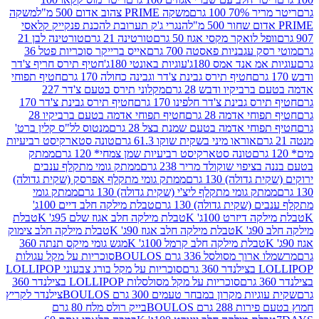
 100 גרם
משקה PRIME צהוב אדום 500 מ"ל
משקה
הנגרי ג'ק תערובת להכנת פנקייק קלאסי
ל לואקר מקסי אגוז 50 גרם
טורטינה 21 גרם
טורטינה לבן 21
 עגבניות פאסטה 700 גרם
אייס ברייקר סוכריות פטל 36
מ אנד אמס 180ג'
עוגיות באונטי 180ג'
חטיף תירס חריף צ'דר
חטיף תירס גבינת צ'דר וגבינה כחולה 170 גרם
חטיף תפוחי
ביקיו ודבש 28 גרם
מקלוני תירס בטעם צ'דר 227
 גבינת צ'דר חלפינו 170 גרם
חטיף תירס גבינת צ'דר 170
חי אדמה 28 גרם
חטיף תפוחי אדמה בטעם ברביקיו 28
וחי אדמה בטעם שמנת בצל 28 גרם
מנטוס לל"ס קלין ברט'
אוראו מיני בשקית שוקו 61.3 גרם
טונה סטארקיסט רביעיות
טונה סטארקיסט רביעיות שמן צמחי* 120 גרם
ממתק
יפוי שוקולד מריר 238 גרם
ממתק גומי מתקלף ענבים
דולה) 130 גרם
ממתק גומי מתקלף אפרסק (שקית גדולה)
ק גומי מתקלף ליצ'י (שקית גדולה) 130 גרם
ממתק גומי
(שקית גדולה) 130 גרם
טבלת מילקה חלב דיים 100ג'
דיזרט 100ג' K
טבלת מילקה חלב אגוז שלם 95ג' K
טבלת
K
טבלת מילקה חלב אגוז 90ג' K
טבלת מילקה חלב צימוק
טבלת מילקה חלב קרמל 100ג' K
מגש גומי מיקס תנתה 360
 מסולסל 336 גרם BOULOS
סוכריות על מקל עגולות
 גרם
סוכריות על מקל בורג צבעוני LOLLIPOP
סוכריות על מקל מסולסלות LOLLIPOP בצילנדר 360
ות מקרון במבחר טעמים 300 גרם BOULOS
צילנדר לקריץ
28 גרם BOULOS
בייק רולס מלח 80 גרם