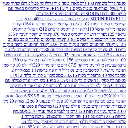
ת 100 גרם
מארז טסה אור גדול
גומי פטל אדום שחור סטי
רינטה סנטה מיקס 1 ק"ג SORINI
בונ' קריסמס סנטה עם
בונ' קריסמס טיפאני 180 גרם
גרם
SORINI
קינדר
דמות 102 ג'
קינדר קריסמיס מיני פריינדס 164ג'
קינדר
מל 110ג'
קינדר קריסמס גרביים 212ג'
רפאלו קריסמס
פררו רושר קריסמיס סנטה 70ג'
קינדר שוקולד חנוכייה 135
יסמס תיק מיקס 193ג'
קינדר קריסמיס קלנדר כוכב מעורב
 קריסמיס ביצה ענקית בנות 220ג'
קינדר קריסמיס ביצה ענקית
ינדר קריסמס דמויות עם הפתעה 36ג'
קינדר קריסמיס לב עם
מילקה אוראו סנדוויץ 92 גרם
מילקה שוקולד חלב עם עדשים
קה עוגיות סנסיישן 156 גרם
וופל מילקה במילוי קרם 150
לקיניס מילקה 87.5 גרם
טורינו מריר 320ג'
דן לגן 10 כד שמן
 סמ
סביבון מוט נס גדול היה פה ברשת 14 סמ
אקדח 2
33 סמ
סביבון 5 קומות בלוח 17X12
ופ 22.5X13 סמ
10 כלי דמוי נורה למילוי עם
דן לגן 12 מ.מפתחות פנס לד צבעוני 7 סמ
מארז 3 מזרקים
10 מל'
מזרק גדול לאפייה - 50 מל'
4 סביבון טוש מצייר
דן לגן 10 סביבון טוש מצייר צבעוני 6.5X5.5 סמ
3 חותכן
סביבון חנוכיה
הפתעה 10 פנס לד צבעוני 9 סמ
12 מזרק 20 מל'
ירה וקישוט
גומי נודלס ענקי 120ג'
מרשמלו פאסט פוד
 מח תות 120 גרם נוזל
גומי סנטה ענקי 170ג'
מטבעות
מטבע 10 שח חלבי 1 ק"ג
מטבע 5 שח פרווה 1
פרוטאין פרו-חטיף חלבון טבעוני בטעם פיסטוק שוקולד 55
פרו-חטיף חלבון טבעוני בטעם שוקולד וניל 55 גרם
פרוטאין