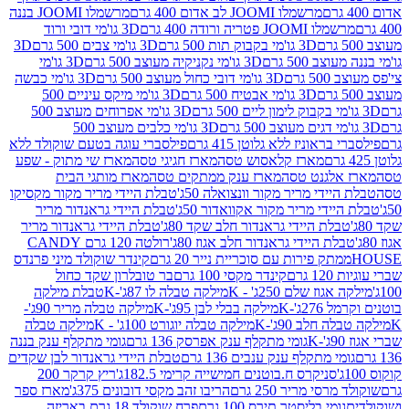
מרשמלו JOOMI לב אדום 400 גרם
מרשמלו JOOMI בננה
JOOM פטריה ורודה 400 גרם
3D גו'מי דובי ורוד
3D גו'מי בקבוק תות 500 גרם
3D גו'מי צבים 500 גרם
3D
 500 גרם
3D גו'מי נקניקיה מעוצב 500 גרם
3D גו'מי
גרם
3D גו'מי דובי כחול מעוצב 500 גרם
3D גו'מי כבשה
3D גו'מי אבטיח 500 גרם
3D גו'מי מיקס עיניים 500
3D גו'מי אפרוחים מעוצב 500
3D גו'מי כלבים מעוצב 500
ראוניז ללא גלוטן 415 גרם
פילסברי עוגה בטעם שוקולד ללא
מארז קלאסוש טסה
מארז חגיגי טסה
מארז שי מתוק - שפע
אלגנט טסה
מארז ענק ממתקים טסה
מארז מותגי הבית
ידי מריר מקור וונצואלה 50ג'
טבלת היידי מריר מקור מקסיקו
ידי מריר מקור אקוואדור 50ג'
טבלת היידי גראנדור מריר
לת היידי גראנדור חלב שקד 80ג'
טבלת היידי גראנדור מריר
ת היידי גראנדור חלב אגוז 80ג'
רולטה 120 גרם CANDY
תק פירות עם סוכריית נייר 20 גרם
קינדר שוקולד מיני פרנדס
רם
קינדר מקסי 100 גרם
בר טובלרון שקד כחול
וז שלם 250ג' - K
מילקה טבלה לו 87ג'-K
טבלת מילקה
2ג'-K
מילקה בבלי לבן 95ג'-K
מילקה טבלה מריר 90ג'-
חלב 90ג'-K
מילקה טבלה יוגורט 100ג' - K
מילקה טבלה
גומי מתקלף ענק אפרסק 136 גרם
גומי מתקלף ענק בננה
י מתקלף ענק ענבים 136 גרם
טבלת היידי גראנדור לבן שקדים
סניקרס ח.בוטנים חמישייה קרימי 182.5ג'
ריץ קרקר 200
סי מריר 250 גרם
הריבו זהב מקסי דובונים 375ג'
מארז ספר
ומי בליסטר תירס 100 גרם
פרח שוקולד 18 גרם באריזה