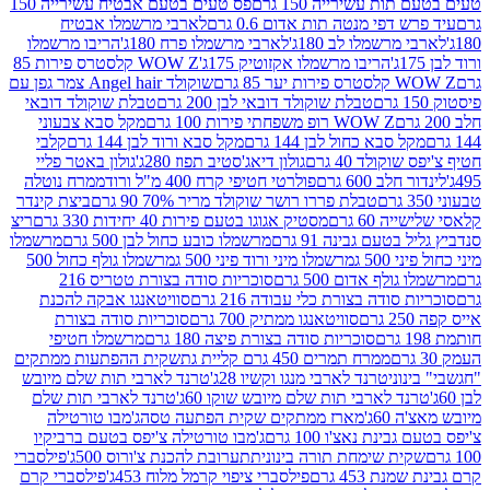
ת עשירייה 150 גרם
פס טעים בטעם אבטיח עשירייה 150
דפי מנטה תות אדום 0.6 גרם
לארבי מרשמלו אבטיח
מרשמלו לב 180ג'
לארבי מרשמלו פרח 180ג'
הריבו מרשמלו
הריבו מרשמלו אקזוטיק 175ג'
WOW Z קלסטרס פירות 85
 85 גרם
שוקולד Angel hair צמר גפן עם
טבלת שוקולד דובאי לבן 200 גרם
טבלת שוקולד דובאי
WOW Z רופ משפחתי פירות 100 גרם
מקל סבא צבעוני
 סבא כחול לבן 144 גרם
מקל סבא ורוד לבן 144 גרם
קלבי
ולד 40 גרם
גולון דיאג'סטיב תפוז 280ג'
גולון באטר פליי
ב 600 גרם
פולרטי חטיפי קרח 400 מ"ל ורוד
ממרח נוטלה
טבלת פררו רושר שוקולד מריר 70% 90 גרם
ביצת קינדר
60 גרם
מסטיק אגוגו בטעם פירות 40 יחידות 330 גרם
ריצ
טעם גבינה 91 גרם
מרשמלו כובע כחול לבן 500 גרם
מרשמלו
50 ג
מרשמלו מיני ורוד פיני 500 ג
מרשמלו גולף כחול 500
לף אדום 500 גרם
סוכריות סודה בצורת טטריס 216
סודה בצורת כלי עבודה 216 גרם
סוויטאנגו אבקה להכנת
סוויטאנגו ממתיק 700 גרם
סוכריות סודה בצורת
סוכריות סודה בצורת פיצה 180 גרם
מרשמלו חטיפי
ממרח תמרים 450 גרם קליית גת
שקית ההפתעות ממתקים
וני
טרנד לארבי מנגו וקשיו 28ג'
טרנד לארבי תות שלם מיובש
ד לארבי תות שלם מיובש שוקו 60ג'
טרנד לארבי תות שלם
6ג'
מארז ממתקים שקית הפתעה טסה
ג'מבו טורטילה
נת נאצ'ו 100 גרם
ג'מבו טורטילה צ'יפס בטעם ברביקיו
ית שימחת תורה בינונית
תערובת להכנת צ'ורוס 500ג'
פילסברי
 453 גרם
פילסברי ציפוי קרמל מלוח 453ג'
פילסברי קרם