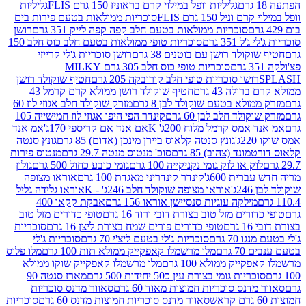
גליליות וופל במילוי קרם בראוניז 150 גרם FLIS
גליליות
יל 150 גרם FLIS
סוכריות ממולאות בטעם פירות בים
סוכריות ממולאות בטעם חלב קפה קפה לייק 351 גרם
רושן
351 גרם
סוכריות טופי ממולאות בטעם חלב כוס חלב 150
ולד רושן עם בוטנים 38 גרם
רושן סוכריות ג'לי קרייזי
סוכריות טופי כוס חלב 305 גרם MILKY
ושו סוכריות טופי חלב קורובקה 205 גרם
חטיף שוקולד רושן
לה 43 גרם
חטיף שוקולד רושן ממולא קרם קרמל 43
ולא בטעם שוקולד לבן 8 גרם
מזרק שוקולד חלב אגוזי לוז 60
לד חלב לבן 60 גרם
קינדר הפי היפו אגוזי לוז חמישייה 105
מס קרמל מלוח 200ג' K
אם אנד אם קריספי 170ג'
אמ אנד
גונץ סנטה קלאוס ביירן מינכן (אדום) 85 גרם
גונץ סנטה
ד (צהוב) 85 גרם
סוכ' מנטוס מנטה 29.7 גרם
מנטוס פירות
ק או לוק גומי נקניקייה 100 גרם
גומי כובע כחול 500 גרם
גולון
ית 600ג'
קינדר קינדריני מאגדת 100 גרם
אוראו מצופה
'
אוראו מצופה שוקולד חלב 246ג' - K
אוראו גלידה גליל
ילקה עוגיות סנסיישן אוראו 156 גרם
אבקת קקאו 400
רים מזל טוב בצורת דובי ורוד 16 גרם
טופי כדורים מזל טוב
ם
טופי כדורים פורים שמח בצורת ליצן 16 גרם
סוכריות
70 גרם
סוכריות ג'לי בטעם ליצ'י 70 גרם
סוכריות ג'לי
גרם
מלו מרשמלו קאפקייק ממולא תות 100 גרם
מלו פלוס
יק ממולא 100 גרם
מלו מרשמלו קאפקייק שוקו ממולא
יות גומי בצורת עין כ50 יחידות 500 גרם
מארז סנטה 90
נס סוכריות חמוצות מאוד 60 גרם
סאוור מדנס סוכריות
סאוור מדנס סוכריות חמוצות מדנס 60 גרם
סוכריות