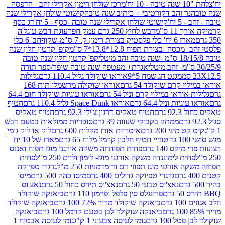
מרכז שולחן רימון אקרילי זהב+ הדפסה -
ר זהב דקורטיבי + כיתוב שנה טובה
קישוטי שולחן אקרילי שנה
יח'
קישוטי שולחן אקרילי שנה טובה -כסף - 5 יח'
דג כסף
 ס"מ
דבש לחיץ 250 גרם עמק חפר
עוגת דבש עוגל'ה
טיק בצורת רימון ק. 7 ס"מ-שקוף
חב' 6 כלי
 -בצורת תפוח 12.8*13.8*7 ס"מ
קופ' קרטון חלון שנה
קפ' קרטון חלון שנה טובה
אגרת+ מעטפה שנה טובה שופר/ספר תורה
מגנט חג שמח 5*9
אוראו שוקולד גליל 110.4 גרם
גלילות
קרם שוקולד 54 גרם
אוראו שוקולה מרשמלו תות 168
ראו במילוי קרם וניל 54 גרם
אוראו עוגיות שוקולד חום 64.4
ת וניל 64.4 גרם
אוראו Space Dunk גליל 110.4 גרם
חטיף
גרם
חטיף טאקיס דרגון צ'ילי 92.3 גרם
חטיף טאקיס
ממתק בקבוקי שעווה 39 גרם
סוכריות ממולאות בטעם דבש
יני 200 גרם
איטריות אורז מקלות 600 גרם
לוק או לוק גומי
טודיי חטיף חלבון קרמל מלוח 65 גרם
מארז של 10 יח'
ס 140 גרם
פחית תפוחחה משקה אורגני מוגז תפוח ואננס
ת לימוננדה משקה אורגני מוגז- לימון וליים 250 מ"ל
פחית
אורגני מוגז תפוזי דם ודומדמניות 250 מ"ל
גרגרי טפיוקה
גרגרי טפיוקה גדולים 400 גרם
מיסו כהה 500 גרם
מיסו
נאצ'וס טבעי 50 גרם
נאצ'וס תירס כחול 50 גרם
נאצ'וס
פרינגלס סין פלפל ופרמזן 110 גרם
ביאנקה שוקולד
ם
ביאנקה שוקולד מריר 72% 100 גרם
ביאנקה שוקולד
ביאנקה שוקולד לבן בטעם קרמל 100 גרם
ביאנקה
100 גרם
גומי לעיסה צבעוני 1 ק"ג
גומי לעיסה אבטיח 1