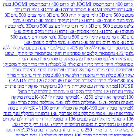
מרשמלו JOOMI לב אדום 400 גרם
מרשמלו JOOMI בננה
JOOM פטריה ורודה 400 גרם
3D גו'מי דובי ורוד
3D גו'מי בקבוק תות 500 גרם
3D גו'מי צבים 500 גרם
3D
 500 גרם
3D גו'מי נקניקיה מעוצב 500 גרם
3D גו'מי
גרם
3D גו'מי דובי כחול מעוצב 500 גרם
3D גו'מי כבשה
3D גו'מי אבטיח 500 גרם
3D גו'מי מיקס עיניים 500
3D גו'מי אפרוחים מעוצב 500
3D גו'מי כלבים מעוצב 500
ראוניז ללא גלוטן 415 גרם
פילסברי עוגה בטעם שוקולד ללא
מארז קלאסוש טסה
מארז חגיגי טסה
מארז שי מתוק - שפע
אלגנט טסה
מארז ענק ממתקים טסה
מארז מותגי הבית
ידי מריר מקור וונצואלה 50ג'
טבלת היידי מריר מקור מקסיקו
ידי מריר מקור אקוואדור 50ג'
טבלת היידי גראנדור מריר
לת היידי גראנדור חלב שקד 80ג'
טבלת היידי גראנדור מריר
ת היידי גראנדור חלב אגוז 80ג'
רולטה 120 גרם CANDY
תק פירות עם סוכריית נייר 20 גרם
קינדר שוקולד מיני פרנדס
רם
קינדר מקסי 100 גרם
בר טובלרון שקד כחול
וז שלם 250ג' - K
מילקה טבלה לו 87ג'-K
טבלת מילקה
2ג'-K
מילקה בבלי לבן 95ג'-K
מילקה טבלה מריר 90ג'-
חלב 90ג'-K
מילקה טבלה יוגורט 100ג' - K
מילקה טבלה
גומי מתקלף ענק אפרסק 136 גרם
גומי מתקלף ענק בננה
י מתקלף ענק ענבים 136 גרם
טבלת היידי גראנדור לבן שקדים
סניקרס ח.בוטנים חמישייה קרימי 182.5ג'
ריץ קרקר 200
סי מריר 250 גרם
הריבו זהב מקסי דובונים 375ג'
מארז ספר
ומי בליסטר תירס 100 גרם
פרח שוקולד 18 גרם באריזה