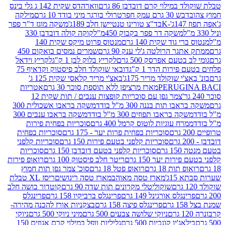
במילוי קרם דובדבן 86 גרם
ווארהדס שקית 142 ג גלי בינס
בש 30 גרם עמק חפר
טרולי בורגר מיני בודד 10 גרם
מילקה
K
בד"צ טורינו טנטיישן חלב 189ג'
משקה מוגז ד"ר פפר
משקה דר פפר בקבוק 450מ"ל
קוקה קולה דובדבן 330
 גוד שקית 140 גרם
מנטוס פרוט מיקס שקית 140
ר הרולטה ג'לי ענק 90 גרם
שמרים נמסים בואקום 450
בטעם אפרסק 500 גרם
לקריץ בלוק לבן 1 ק"ג
לקריץ וידאל
ירות הדר 1 ק"ג
דובאי שוקולד חלב פיסטוק וקדאיף 75
י שוקולד מריר 175ג'
באצ'י מריר קלאסי שקית 125 ג'
PERUGI
מארז מרציפן ללא תוספת סוכר 30 גרם
אטריות
צמר גפן עם סוכריות קופצות ענבים / תות שקית 12
 תות בננה 300 מ"ל בודד
משקה בראבו אשכולית 300
ה בראבו תפוזים 300 מ"ל בודד
משקה בראבו ענבים 300
רח עוגיות לוטוס קרמל 400 גרם
סוכריות בפחית פירות
סוכריות בפחית פרות יער - 175 גרם
סוכריות בפחית
סוכריות קלפני בטעם פירות 150 גרם
סוכריות קלפני
גרם
סוכריות קלפני בטעם דובדבן 150 גרם
סוכריות
רות יער 150 גרם
ריטר חלב פיסטוק 100 גרם
רואופ פירות
תות 18 גרם
רואופ פטל 18 גרם
סוכ' צמר גפן תות חמוץ
1ג'
מארז טסה מאוהב
מארז טסה ריגושים
ריסז XL טבלת
שוקוליטלי מקרונים תות שדה 90 גרם
קוטדור בושה חלב
גלס אורגינל 149 גרם
פרינגלס ברביקיו 158 גרם
פרינגלס
פרינגלס פיצה 158 גרם
בצקניות אורז להכנה מהירה-
ניוקי שלושה צבעים 500 גרם
מיני ניוקי 500 גרם
ניוקי
ג'יו קונכיות 500 גרם
גליליות וופל במילוי קרם אגוזים 150