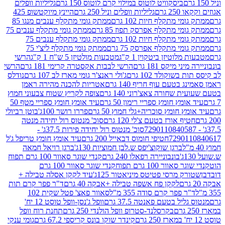
ביסקוויט לוטוס במילוי קרם לוטוס 150 גרם
גליליות וופלים
 גרם
גליליות וופלים וניל 250 גרם
היינץ מיוקטשופ 425
י מתקלף חיות 102 גרם
ממתק גומי מתקלף ענבים מנגו 85
י מתקלף אפרסק תפוז 85 גרם
ממתק גומי מתקלף ענבים 75
י מתקלף חיות 102 גרם
ממתק גומי מתקלף ענבים 75
י מתקלף אפרסק 75 גרם
ממתק גומי מתקלף ליצ'י 75
לוטיזן ביטקוין 1 ק"ג
מטבעות מולטיזן 5 ש"ח 1 ק"ג
הרשי
 מיקס 181 גרם
הרשי לבבות אקסטרה קרימי 181 גרם
הרשי
שוקולד 102 גרם
ג'ולי ראנצ'ר גומי מארז לב 107 גרם
נודלס
בטעם עוף חריף 140 גרם
אטריות להכנה מהירה ראמן
שחורה צאצ'רוני 140 גרם
צופה לקריץ שטוח צבעוני חמוץ
מץ חומץ ספריי רימון 50 גרם
עיד אומץ חומץ ספריי מטף 50
 חומץ סוכריה+גלי חמוץ 50 גרם
פררו רושר 100ג'
בוטן רביולי
ף אורז בטעם צ'לי 120 גרם
סוכ' מנטוס רול יחידה מנטה
סוכ' מנטוס רול יחידה פירות 37.5ג' -
72901
חטיפי חומוס דבאייל 200 גרם
עיד אומץ חומץ טריפל ג'ל
ברגן שוקוצ'יפס ש.לבן חמוציות 130ג'
ברגן רויאל חמאה
בונבוניירה רפאלו 240 גרם
קנדי שוגר סאוור 100 גרם תפוח
וור 100 גרם תפוח
קנדי שוגר סאוור 100 גרם
 מרסי פטיטס מיניאטור 125ג'
עיד לקקן אסלה טבילה +
לקקן פח אשפה טבילה +אבקה 40 גרם
ד"ר פפר קרם תות
 פפר קרם סודה 355 מ"ל
סאוור פאצ' פטל שקית 102
יל בטעם פאנטה 37.5 גרם
וופל ג'נסן-וופל טוסט 12 יח'
בקרסלנד-סטרופ וופל הולנדי 250 גרם
תחנת רוח וופל
קינדר שוקו בונס קריספי 67.2 גרם
גומי ענקי