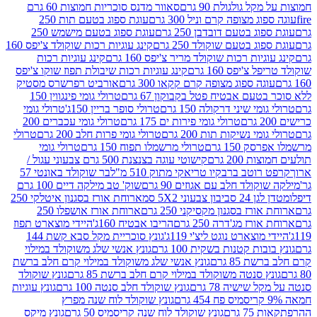
 גולגולת 90 גרם
סאוור מדנס סוכריות חמוצות 60 גרם
 מצופה קרם וניל 300 גרם
עוגת ספוג בטעם תות 250
 בטעם דובדבן 250 גרם
עוגת ספוג בטעם מישמש 250
ג בטעם שוקולד 250 גרם
קינג עוגיות רכות שוקולד צ'יפס 160
יות רכות שוקולד מריר צ'יפס 160 גרם
קינג עוגיות רכות
'יפס 160 גרם
קינג עוגיות רכות שיבולת תפוז שוקו צ'יפס
ה ספוג מצופה קרם קקאו 300 גרם
אורביט רפרשרס מסטיק
עם אבטיח פטל בקבוקון 67 גרם
טרולי גומי פינגווין 150
י שיני דרקולה 150 גרם
טרולי סופר בריין 150ג'
טרולי גומי
טרולי גומי פירות ים 175 גרם
טרולי גומי עכברים 200
י נשיקות תות 200 גרם
טרולי גומי פרות חלב 200 גרם
טרולי
150 גרם
טרולי מרשמלו תפוח 150 גרם
טרולי גומי
200 גרם
קישוטי עוגה בצנצנת 500 גרם צבעוני עגול /
טב ברבקיו טריאקי מתוק 510 מ"ל
בר שוקולד באונטי 57
ולד חלב עם אגוזים 90 גרם
שוק' טב מילקה דיים 100 גרם
יבון צבעוני 5X2 סמ
ארוחת אורז בסגנון איטלקי 250
ז בסגנון מקסיקני 250 גרם
ארוחת אורז אושפלו 250
ז מג'דרה 250 גרם
הריבו אבטיח 160ג'
היידי מוצארט תפוז
וצארט נוגט ליצ'י 119ג'
גונץ סוכריית מקל סבא קשת 144
ת קטנות בשקית 100 גרם
גונץ אנשי שלג משוקולד במילוי
85 גרם
גונץ אנשי שלג משוקולד במילוי קרם חלב ברשת
 סנטה משוקולד במילוי קרם חלב ברשת 85 גרם
גונץ שוקולד
שישיה 78 גרם
גונץ שוקולד חלב סנטה 100 גרם
גונץ עוגיות
גונץ שוקולד לוח שנה מפרץ
גרם
גונץ שוקולד לוח שנה קריסמיס 50 גרם
גונץ מיקס