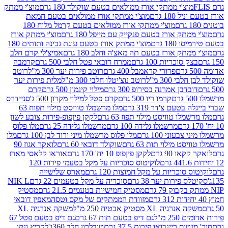
וצ'י ממתקי אורז ממולאים בטעם שוקולד 180 גרם
מוצ'י ממתק
180 גרם
מוצ'י ממתקי אורז ממולאים בטעם חמאת
מוצ'י ממתקי אורז ממולאים בטעם קרמל מלוח 180
תק אורז בטעם פנקייק עם מייפל 180 גרם
מוצ'י ממתק אורז
18 גרם
מוצ'י ממתק אורז בטעם עוגת גבינה ותותים 180
תק אורז בטעם תה מאצ'ה וחלב 180 גרם
אמיצ'לי קרם חלב
סוכריות 100 גרם
ממרח דובאי פטל חלבי 500 גרם
קרמבה
פרורי קראמבל 400 גרם
רוטב פירות יער 300 מ"ל
רוטב
 300 מ"ל
רוטב נוצ'יטלו חלבי 300 מ"ל
מלית פירות יער
דבן אמרנה בסירופ 300 גרם
מילוי קינמון 500 גרם
קרם
קרמו ריו 500 גרם
קרם פטל למילוי מקרון 500 ג'
סניידרס
טעם צ'דר 319 גרם
מלו מרשמלו טוויסט מילוי תפוח 63
לו טוויסט מילוי תפוז 63 גרם
לקקן פיןפופ-פירות צובע לשון
מרשמלו גלידה 100 גרם
מרשמלו גלידה 25 גרם
מלו פלוס
עוני 100 גרם
מלו פלוס מרשמלו מיני ורוד לבן 100 גרם
מלו
 מילוי תות 63 גרם
שוקולד דובאי 60 גרם
לואקר אגוז 90
ו 90 גרם
לקקן פיןפופ 10 יח' 170 גרם
אוראו קלאסי מארז
לוקיטוס סוכריות על מקל בטעמי פירות 120
סוכריות על מקל חמוצות 120 גרם
מארס שלישייה
פירות יער 38 גרם
סוכריה על מקל בטעמים 22 גרם
NIK L
מסטיק חמישיות בטעמים 21.5 גרם
מסטיק
מזוודת הממתקים של מקס וטסה
מאפין דובאי
יה XL מסטיק אבטיח 250 מ"ל
משקה אנרגיה XL
2 מ"ל
גם דיפ בטעם תות 67 גרם
גם דיפ בטעם פטל 67
ס ריינבואו פירות 37.5 גרם
טובלרון חלב 360ג'
לקריץ ונקו