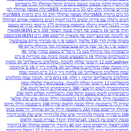
בון טבעוני בטעם בוטנים קרמל ושוקולד 55 גרם
מיקס
 ולבן 55 גרם כרמית MIX
בייגלה מצופה שוקולד לבן
בייגלה מצופה שוקולד חלב 55 גרם כרמית MIX
חטיף
עם פירות יבשים 175גר'
חטיף דגנים בתוספת אגוזים ושוקולד
חטיף גרונלה בתוספת צימוקים 175 גר'
טופי כדורים בטעם
ם
בונ' פח דמות סנטה השומר 350 גרם SORINI
מארז
ביבונצ'יק
בונ' פח משאית קריסמס 200 גרם SORINI
בובספוג
 330 מל
שק' קונפטי פי.וי.סי-סביביון מיקס צבעים
שק'
וי.סי-כד שמן מיקס צבעים
ממתק גומי מתקלף מיקס 60
י מתקלף מנגו 75 גרם
לייס בטעם כמהין שחור 90
קולד 18 גרם
צעצוע סנטה בובות עם סוכריות 8 גרם
1 קישוטי שולחן לחנוכה -כחול/זהב מיטאלי
חב' 10 כוסות
 שמח כחול/זהב מיטאלי
חב' 10 צלחות נייר ק.18 ס"מ-חנוכה
הב מיטאלי
חב' 10 צלחות נייר ק.23 ס"מ-חנוכה שמח
יטאלי
קפ' קרטון + חלון- 8/51/18 ס"מ -חנוכה שמח כחול/זהב
עוני
מארז סלסלה טסה
לוטוס קראנצ'י 380 גרם
ביסקויט קרמל לוטוס 156
לוטוס בטעם קרמל 250 גרם
גליליות וופלים לימון 250
ד איש שלג 150 גרם
סנטה וורלד סנטה,איש שלג ומלאך
סנטה וורלד סנטה קלאוס שקית 108 גרם
סנטה וורלד מיקס
 במגף 243 גרם
סנטה וורלד מיקס שוקולד קריסמס בכוס
י פינגווין 70ג'
היידי איש שלג 70ג'
היידי איש שלג 150ג'
קינדר
3xג' 45ג'
שוקולד קינדר בצורת סנטה קלאוס
קריסמיס כוכב קטן 40 ג
קינדר קריסמס שוקולד 150ג'
קינדר
בנים 75ג'
פררו קריסמס רושר כוכב 37.5 ג'
דופלו קריסמיס