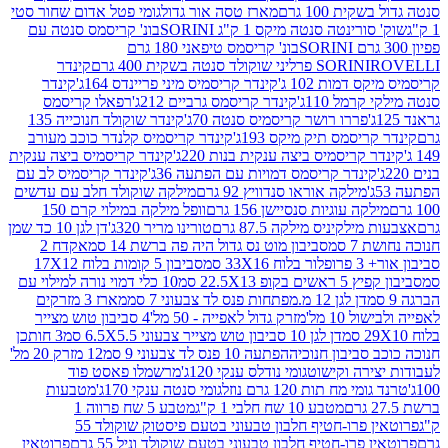
ת 100 גרם
מארז טסה אור גדול
גומי פטל אדום שחור סטי
רינטה סנטה מיקס 1 ק"ג SORINI
בונ' קריסמס סנטה עם
בונ' קריסמס טיפאני 180 גרם
גרם
SORINI
קינדר
דמות 102 ג'
קינדר קריסמיס מיני פריינדס 164ג'
קינדר
מל 110ג'
קינדר קריסמס גרביים 212ג'
רפאלו קריסמס
פררו רושר קריסמיס סנטה 70ג'
קינדר שוקולד חנוכייה 135
יסמס תיק מיקס 193ג'
קינדר קריסמיס קלנדר כוכב מעורב
 קריסמיס ביצה ענקית בנות 220ג'
קינדר קריסמיס ביצה ענקית
ינדר קריסמס דמויות עם הפתעה 36ג'
קינדר קריסמיס לב עם
מילקה אוראו סנדוויץ 92 גרם
מילקה שוקולד חלב עם עדשים
קה עוגיות סנסיישן 156 גרם
וופל מילקה במילוי קרם 150
לקיניס מילקה 87.5 גרם
טורינו מריר 320ג'
דן לגן 10 כד שמן
 סמ
סביבון מוט נס גדול היה פה ברשת 14 סמ
אקדח 2
33 סמ
סביבון 5 קומות בלוח 17X12
ופ 22.5X13 סמ
10 כלי דמוי נורה למילוי עם
דן לגן 12 מ.מפתחות פנס לד צבעוני 7 סמ
מארז 3 מזרקים
10 מל'
מזרק גדול לאפייה - 50 מל'
4 סביבון טוש מצייר
דן לגן 10 סביבון טוש מצייר צבעוני 6.5X5.5 סמ
3 חותכן
סביבון חנוכיה
הפתעה 10 פנס לד צבעוני 9 סמ
12 מזרק 20 מל'
ירה וקישוט
גומי נודלס ענקי 120ג'
מרשמלו פאסט פוד
 מח תות 120 גרם נוזל
גומי סנטה ענקי 170ג'
מטבעות
מטבע 10 שח חלבי 1 ק"ג
מטבע 5 שח פרווה 1
פרוטאין פרו-חטיף חלבון טבעוני בטעם פיסטוק שוקולד 55
פרו-חטיף חלבון טבעוני בטעם שוקולד וניל 55 גרם
פרוטאין