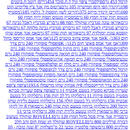
פילסברי ציפוי וניל ל.ת.סוכר 454ג'
ריסז רוטב ח.בוטנים
פי היפו חמישייה 105 גרם
צ'יטוס מק אנד צ'יז פליימינג הוט
ינדר מיקס 375ג'
הריבו לשון תוססת ל. ג'לטין 185ג'
מסטיק
ה חמוץ 60 גרם
מסטיק מנטוס תפוח ירוק חמוץ 60
גה סנדביץ שוקולד תפוז 88 גרם
ריצ סנדביץ דאבל גבינה 67
ץ דאבל לימון 67 גרם
ריצ סנדביץ גבינה מלוחה 67 גרם
אוראו
מולדת 97 גרם
אוראו תות שדה 97 גרם
אמ אנד אמס שוקו
אמ אנד אמס צהוב בוטנים 125ג'
אמ אנד אמס קריספי כחול
אמס פאוצ' חום 125ג'- K
פופפולי פופקורן 240 גרם צדר
פופקורן 240 גרם מתוק מלוח
פופפולי פופקורן 240 גרם
י פופקורן 240 גרם חמאה סינמה
פופפולי פופקורן 240 גרם
רן 240 גרם חמאה אורגני
פופפולי פופקורן 240 גרם
פופקורן 240 גרם מלח ים ופלפל
פופפולי פופקורן 240 גרם
פופפולי פופקורן 240 גרם צדר לבן
פופפולי פופקורן 240 גרם
פולי פופקורן 240 גרם חמאה מופחת שומן
פופפולי פופקורן
פופפולי פופקורן 240 גרם קינמון טוסט
פופפולי פופקורן
נסטלה 8יח אבקת שוקו מרשמלו 193.6ג'
צ'ופה צ'ופס
 מסטיק בטעם אבטיח 11 גרם
צופה צופס שערות סבתא
ירות 11 גרם
לקקן ג'ל לב תות 156 גרם
לקקן ג'ל בטעם
לקקן ג'ל בטעם קולה 156 גרם
לקקן בטעם גלידת שוקו
לקקן ברווזון בטעם תות שדה 240 גרם
מארז 8 יח' לקקן
מארז לקקן בטעם גלידת תות 200 גרם
לקקן ברבי 13
 אייק פטל כחול חמוץ 120 גרם
ROVELLI שוקולד בעיצוב
80 גרם
ROVELLI שוקולד חג שמח חום זהב חלב
שופר פלסטיק טבעי 22 ס"מ
צלחת "8 שנה טובה - 10