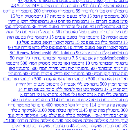
פצות בום מיקס 4 טעמים 4 גרם
אוראו אפרסק 97
ולד חלב 97 גרם
ערכה להכנת ממתק DIY גלידה 43.5
בי ג'ינג'רברד 59 גרם
ממרח מלטיזרס 200 גרם
ממרח טוויקס
בל 15 ס"מ בטעם אוכמניות 17 גרם
מסטיק חבל 15
בן 17 גרם
ממרח סניקרס 200 גרם
שוקולד רושן אורירי
מקלות גומי עם ג'לי וסוכריות בטעם פירות 36 גרם
מקלות גומי
ריות בטעם פטל ואוכמניות 36 גרם
מקלות גומי עם ג'לי חמוץ
רם
גומי בולז בטעם ענבים 15 גרם
גומי בולז בטעם תות
בולז בטעם פטל 15 גרם
קראנצ'י רואופ בטעם פטל 10
רואופ בטעם פירות 10 גרם
מנטוס קלין ברט פירות יער 90
ין ברט' מנטה 90 גרם
SC Join
SC Renew Membership
M
ממתק אצבעוני 7.5 גרם
גומי המבורגר גדול+ ג'ל חמוץ 50
גר מיני 10 גרם
גומי ואוו בקבוק מסטיק חמוץ 500 גרם
גומי
גר 500 גרם
גומי ואוו נחש פירות חמוץ 500 גרם
גומי ואוו
מוץ 500 גרם
גומי ואוו כריש אבטיח חמוץ 500 גרם
גומי
ות 500 גרם
גומי ואוו נחש אנקונדה 500 גרם
גומי ואוו כובע
רם
ראש ג'לי אבטיח 8 גרם
סוכ' מנטוס רול יחידה
אורביט גומי לעיסה ללא סוכר בטעם תפוח 14
תות 8 גרם
ראש ג'לי פטל 8 גרם
ראש ג'לי דובדבן 8
עם חמאה קופסת פח ורדים 114 גרם
עוגיות טעם חמאה
 114 גרם
רול וופל מאסטר 400 גרם
וופל מאסטר גריף
ון מגה שוקו 145ג'
מילקה טבלה פטל 100ג'-K
מילקה טבלה
ג' - K
מילקה טבלה אגוז שלם 95ג'-K
מילקה קייק אנד
מילקה טבלה צימוק אגוז 90ג'-K
מילקה טבלה דובדבן 100ג' -
ת שוקולד באהבה 48 גרם
לבבות שוקולד בקופסא יהלום