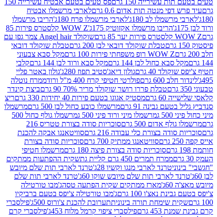
ת עשירייה 150 גרם
פס טעים בטעם אבטיח עשירייה 150
דפי מנטה תות אדום 0.6 גרם
לארבי מרשמלו אבטיח
מרשמלו לב 180ג'
לארבי מרשמלו פרח 180ג'
הריבו מרשמלו
הריבו מרשמלו אקזוטיק 175ג'
WOW Z קלסטרס פירות 85
 85 גרם
שוקולד Angel hair צמר גפן עם
טבלת שוקולד דובאי לבן 200 גרם
טבלת שוקולד דובאי
WOW Z רופ משפחתי פירות 100 גרם
מקל סבא צבעוני
 סבא כחול לבן 144 גרם
מקל סבא ורוד לבן 144 גרם
קלבי
ולד 40 גרם
גולון דיאג'סטיב תפוז 280ג'
גולון באטר פליי
ב 600 גרם
פולרטי חטיפי קרח 400 מ"ל ורוד
ממרח נוטלה
טבלת פררו רושר שוקולד מריר 70% 90 גרם
ביצת קינדר
60 גרם
מסטיק אגוגו בטעם פירות 40 יחידות 330 גרם
ריצ
טעם גבינה 91 גרם
מרשמלו כובע כחול לבן 500 גרם
מרשמלו
50 ג
מרשמלו מיני ורוד פיני 500 ג
מרשמלו גולף כחול 500
לף אדום 500 גרם
סוכריות סודה בצורת טטריס 216
סודה בצורת כלי עבודה 216 גרם
סוויטאנגו אבקה להכנת
סוויטאנגו ממתיק 700 גרם
סוכריות סודה בצורת
סוכריות סודה בצורת פיצה 180 גרם
מרשמלו חטיפי
ממרח תמרים 450 גרם קליית גת
שקית ההפתעות ממתקים
וני
טרנד לארבי מנגו וקשיו 28ג'
טרנד לארבי תות שלם מיובש
ד לארבי תות שלם מיובש שוקו 60ג'
טרנד לארבי תות שלם
6ג'
מארז ממתקים שקית הפתעה טסה
ג'מבו טורטילה
נת נאצ'ו 100 גרם
ג'מבו טורטילה צ'יפס בטעם ברביקיו
ית שימחת תורה בינונית
תערובת להכנת צ'ורוס 500ג'
פילסברי
 453 גרם
פילסברי ציפוי קרמל מלוח 453ג'
פילסברי קרם