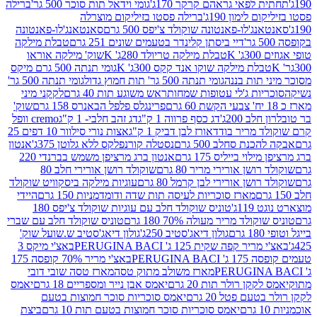
לפאי גראהם קרקר 170ג'
גומי וידאל תות סוכר 500 גר'
ברילה
לימון 190ג'
ברילה פסטו בזיליקום מוצרלה
ג'לו-פאנטונה שוקולד צ'יפס 500 גרם
סאנטאנג'לו-פאנטונה
דיי ביסתן קלינדר בטעמים שונים 251 גרם
טבלת מילקה
K
טבלת מילקה טריולד 280ג' K
שוק' מילקה אוראו
לת מילקה שוקו אנד קקס 300ג' K
גומי תנתה 500 גרם מיקס
 תות בננה
גומי תנתה 500 גר' תות חמוץ גדול
גומי תנתה 500 גר'
יות ג'לי עטופות שמחות
ראש משוגע תות 40 גרם
לקקני מיני
פרינגלס פלפל הבאנרס 158 גרם
שוק'
 200ג'
דג כסף פרווה 1 ק"ג
דג זהב חלבי- 1 ק"ג
cremo וופל
 מריר בודד
אורז לבן דביק 1 ק"ג
אצות נורי סילוור 10 דפים 25
נת סחלב 500 גרם
נסטלה קורנפלקס ללא גלוטן 375ג'
אנטון
וי בייליס 175 גרם
אנטון ברג מרציפן משמש בברנדי 220
שן אורירי מריר 80 גרם
שוקולד רושן אורירי חלב 80
ושן אורירי לבן קרמל 80 גרם
עוגיות מילקה ביסקוויט שוקולד
מארז סוכריות לעיסה תות שדה ודומדמניות 150 גרם
היידי
1ג'
טוניס שוקולד חלב עם עוגיות שוקולד צ'יפס 180
לד מריר מעולה 70% 180 גרם
טוניס שוקולד חלב עם שברי
גולון דיאג'סטיב 250ג'
גולון דיאג'סטיב ש.שועל שוק'
 קפה שקית 125 ג' PERUGINA BACI
באצ'י מיקס 3
PERUGINA
באצ'י מריר 70% קופסה 175
מארז משולב מתוק טסה
מארז טסה שובי דובי
קן רולר תות 20 גרם
יאמס אבן נייר ומספריים 18 גרם
יאמס
עם פטל 20 גרם
יאמס סוכריות סוכר חמוצות בטעם
יאמס סוכריות סוכר חמוצות בטעם תות 10 גרם
ביצת