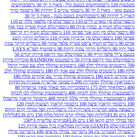
מבוקשים בטעם וניל - מארז 5 יח' 30 גרם
מבוקשים
5 יח' 30 גרם
גומי עיניים 5 יחידות 90 גרם
גומי כדור
מבוקשים בטעם בננה - מארז 5 יח' 30
ין טארט וליים 110 גרם
פרינגלס סין מלפפון מלח ים 110
חטיף פ. כמהין פירה 80 גרם
פרינגלס חטיף סטייק כבד אווז
לס סין הוט אנד ספייסי 110 גרם
פרינגלס חטיף רוז קריספי
פרינגלס סין ברביקיו סטייק 110 גרם
לייס קרקר רוטב
לייס חטיף צ'יפס סטייק פלפל שחור 90 גרם
לייס קרקר עוגת
לייס קרקר עוגת ירקות 90 גרם
חטיף תפו"א LAYS
פל חריף 90 גרם
סקיטלס גומי דרופס פירות יוגורט 50
ומי דרופס פירות 50 גרם
מנטוס RAINBOW סוכריות פירות
יס שוקולד חלב 180 גרם
טוניס שוקולד חלב עם שברי קרמל
טוניס שוקולד חלב עם אגוזי לוז 180 גרם
טוניס שוקולד חלב
 180 גרם
טוניס שוקולד מריר עם שקדים ומלח 180
וקולד וסוכריות 200 גרם
מוטי שלישיית עגבניות מרוסקות
ר חלב 175 גרם
סוכריות גומי סאוור פאץ' טרופיקל 80
וקולד חלב לובקה 400 גרם
מטבעות שוקולד לבן לובקה
ות שוקולד מריר 55% לובקה 400 גרם
גומי קראנץ' מרשמלו
י קראנץ' פיצה 100 גרם
גומי קראנץ' רצועות חמוץ 120
ס חמישיית משרוקית 75 גרם
גליליות וופל במילוי קרם קוקוס
גליליות וופל במילוי קרם קרמל מלוח 150 גרם FLIS
גליליות
קקאו 150 גרם FLIS
סניקרס שלישייה 3*50ג'
סקיטלס GIANTS סוכריות ממולאות בג'ל טעמי פירות 125
ורגר ביג 50 גרם
ריטר במילוי מרציפן 100 גרם
ריטר פרלין
ר חלב עם שברי אגוזים 100 גרם
ריטר מוס קקאו 100