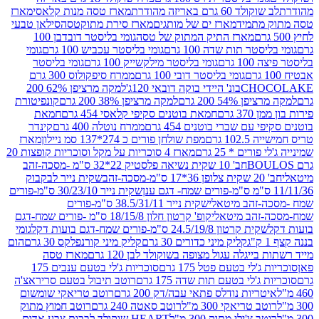
ד 60 גרם באריזה מהודרת
מארז טסה מנות קלאסי
מארז
מתמיד
מארז ים של מותגים
מארז סירת מתוקטסה
סילאן טבעי
מארז התיק המתוק של טסה
גומי בליסטר דובדבן 100
טר תות שדה 100 גרם
גומי בליסטר עכביש 100 גרם
גומי
 גרם
גומי בליסטר מילקשייק 100 גרם
גומי בליסטר
גומי בליסטר דובי 100 גרם
ממרח סיפקולוס 300 גרם
CHO
בונ' היידי בוקה דובאי 120ג'
למקה מרציפן 62% 200
54% 200 גרם
למקה מרציפן 38% 200 גרם
קונפיטורת
3 גרם
חמאת בוטנים סקיפי קלאסי 454 גרם
חמאת
עם שברי בוטנים 454 גרם
ממרח נוטלה 400 גרם
קינדר
10 גרם
מפת שולחן פורים כ 274*137 סמ ניילון
מארז
רים * 25 גרם
מארז 4 סוכריות על מקל וסוכריות קופצות 20
חב' 10 שקית נשיאה פלסטיק 22*32 ס"מ -מסכה-זהב
כה-זהב
שקית נייר לבקבוק
שקית נייר 30/23/10 ס"מ-פורים
-זהב מיטאלי
שקית נייר 38.5/31/11 ס"מ-פורים
זהב מיטאלי
קופ' קרטון חלון 18/15/8 ס"מ -פורים שמח-דגם
קית קרטון 24.5/19/8 ס"מ-פורים שמח-דגם בועות דקל
גומי
קליק מיני כדורים 30 גרם
קליק מיני קורנפלקס 30 גרם
הום
ייגלה עגול מצופה בשוקולד לבן 120 גרם
מארז טסה
'לי בטעם פטל 175 גרם
סוכריות ג'לי בטעם ענבים 175
ג'לי בטעם תות שדה 175 גרם
רוטב תיבול בטעם סריראצ'ה
ריות נודלס פתאי עבה/דק 200 גרם
רוטב טריאקי שומשום
ב טריאקי 300 מ"ל
רוטב סאטה 240 גרם
רוטב חמוץ מתוק
ב צ'ילי מתוק 300 מ"ל
HEART שוקולד לבבות צבע אדום