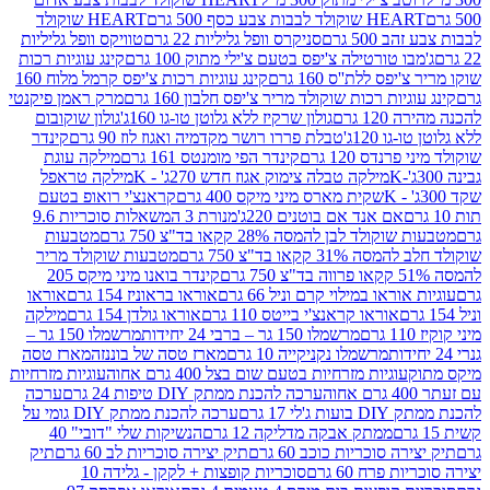
ולד לבבות צבע כסף 500 גרם
HEART שוקולד
50 גרם
סניקרס וופל גליליות 22 גרם
טוויקס וופל גליליות
ו טורטילה צ'יפס בטעם צ'ילי מתוק 100 גרם
קינג עוגיות רכות
ס ללת''ס 160 גרם
קינג עוגיות רכות צ'יפס קרמל מלוח 160
יות רכות שוקולד מריר צ'יפס חלבון 160 גרם
מרק ראמן פיקנטי
 גרם
גולון שרקיז ללא גלוטן טו-גו 160ג'
גולון שוקובום
 120ג'
טבלת פררו רושר מקדמיה ואגוז לוז 90 גרם
קינדר
נדס 120 גרם
קינדר הפי מומנטס 161 גרם
מילקה עוגת
מילקה טבלה צימוק אגוז חדש 270ג' - K
מילקה טראפל
שקית מארס מיני מיקס 400 גרם
קראנצ'י רואופ בטעם
אם אנד אם בוטנים 220ג'
מנורת 3 המשאלות סוכריות 9.6
לד לבן להמסה 28% קקאו בד"צ 750 גרם
מטבעות
 קקאו בד"צ 750 גרם
מטבעות שוקולד מריר
קינדר בואנו מיני מיקס 205
ראו במילוי קרם וניל 66 גרם
אוראו בראוניז 154 גרם
אוראו
אוראו קראנצ'י בייטס 110 גרם
אוראו גולדן 154 גרם
מילקה
מרשמלו 150 גר – ברבי 24 יחידות
מרשמלו 150 גר –
מרשמלו נקניקייה 10 גרם
מארז טסה של בוננזה
מארז טסה
עוגיות מזרחיות בטעם שום בצל 400 גרם אחוה
עוגיות מזרחיות
ערכה להכנת ממתק DIY טיפות 24 גרם
ערכה
 17 גרם
ערכה להכנת ממתק DIY גומי על
ממתק אבקה מדליקה 12 גרם
הנשיקות שלי "דובי" 40
 סוכריות כוכב 60 גרם
תיק יצירה סוכריות לב 60 גרם
תיק
פרח 60 גרם
סוכריות קופצות + לקקן - גלידה 10