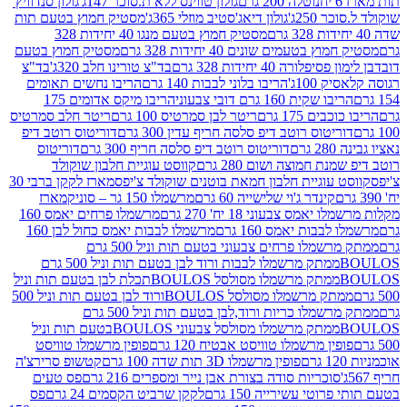
נוטלה 200 גרם
גולון טווינס ללא ת.סוכר 147ג'
גולון סנדוויץ'
250ג'
גולון דיאג'סטיב מוזלי 365ג'
מסטיק חמוץ בטעם תות
מסטיק חמוץ בטעם מנגו 40 יחידות 328
 בטעמים שונים 40 יחידות 328 גרם
מסטיק חמוץ בטעם
רה 40 יחידות 328 גרם
בד"צ טורינו חלב 320ג'
בד"צ
100ג'
הריבו בלוני לבבות 140 גרם
הריבו נחשים תאומים
שקית 160 גרם דובי צבעוני
הריבו מיקס אדומים 175
ים 175 גרם
ריטר לבן סמרטיס 100 גרם
ריטר חלב סמרטיס
יטוס רוטב דיפ סלסה חריף עדין 300 גרם
דוריטוס רוטב דיפ
ם
דוריטוס רוטב דיפ סלסה חריף 300 גרם
דוריטוס
ת חמוצה ושום 280 גרם
קווסט עוגיית חלבון שוקולד
 עוגיית חלבון חמאת בוטנים שוקולד צ'יפס
מארז לקקן ברבי 30
קינדר ג'וי שלישייה 60 גרם
מרשמלו 150 גר – סוניק
מארז
מס צבעוני 18 יח' 270 גרם
מרשמלו פרחים יאמס 160
בבות יאמס 160 גרם
מרשמלו לבבות יאמס כחול לבן 160
ממתק מרשמלו פרחים צבעוני בטעם תות וניל 500 גרם
ממתק מרשמלו לבבות ורוד לבן בטעם תות וניל 500 גרם
ממתק מרשמלו מסולסל BOULOSתכלת לבן בטעם תות וניל
ממתק מרשמלו מסולסל BOULOSורוד לבן בטעם תות וניל 500
ממתק מרשמלו כריות ורוד,לבן בטעם תות וניל 500 גרם
ממתק מרשמלו מסולסל צבעוני BOULOSבטעם תות וניל
ין מרשמלו טוויסט אבטיח 120 גרם
פופין מרשמלו טוויסט
פופין מרשמלו 3D תות שדה 100 גרם
קטשופ סרירצ'ה
סוכריות סודה בצורת אבן נייר ומספרים 216 גרם
פס טעים
טי עשירייה 150 גרם
לקקן שרביט הקסמים 24 גרם
פס