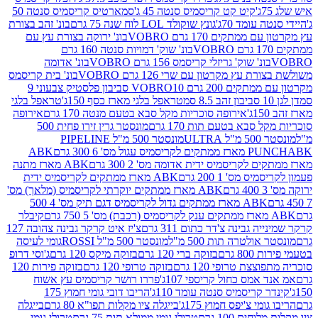
קיט קט קריסמיס סנטה 45 ג'
סמארטיס קריסמיס סנטה 50
עומד 70ג'
גונץ שוקולד LOL לוח שנה 75 גרם
בונ' זהב בצורת
תקים 170 גרם VOBRO
בונ' ירוקה בצורת עץ עם
בונ' שוק' דמויות סנטה 160 גרם
נ' שוק' גריזלי קריסמס 156 גרם VOBRO
בונ' אדומה
עץ מקרטון עם שרי 126 גרם VOBRO
בונ' בית קריסמס
 200 גרם VOBRO
10 סביבון פלסטיק צבעוני 9
טראפל בלגי מארז כסף 150ג'
טראפל בלגי
אירופה סוכריות מקל סבא בטעם מנטה 170 גרם
אירופה
סבא בטעם תות 170 גרם
מונסטר גרין זירו פחית 500
ULT
מונסטר 500 מ"ל PIPELINE
ABK
PU
לקריסמיס ידית אדומה מס' 2 300 גרם
ABK מארז מתנה
מס' 1 200 גרם
ABK מארז ממתקים לקריסמיס ידית
ABK מארז ממתקים יוקרתי לקריסמיס (מלאך) מס'
ABK מארז ממתקים גדול לקריסמיס דגם תיק מס' 4 500
קיבלר
גבינה צ'דר כתום 311 גרם
צ'יז איט קרקר גבינה צהובה 127
ולטרה תות 500 מ"ל
מונסטר 500 מ"ל ROSSI
גומי לעיסה
 גרם
בזוקה ברי 120 גרם
בזוקה מיקס 120 גרם
ג'וסי דרופ
ת טרופי 120 גרם
בזוקה טרופי 120 גרם
בזוקה פירות 120
מס כחול קריספי 107ג'
פררו רושר קריסמיס עץ אשוח
קריסמיס סנטה עומד 110ג'
הריבו דובי גומי חמוץ 175
י צ'יפס חמוץ 175ג'
בייגלה ציו מקלות תפו"א 80 גרם
בייגלה
ים 100 גרם
טרולי גומי ממולא תות 75 גרם
טרולי גומי