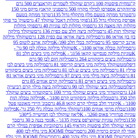
ק 100 ג'
קרם שוקולד לשמרים וקראנצ'ים 500 גרם
רסו למילוי מקרון 500 גרם
פניני קראנץ מיקס מיני 150
תק בטעם מלון מתקלף גדול 135ג'
טרנד ממתק בטעם
גדול 135ג'
פוקי מקלות דאבל שוקולד 47 גרם
שוק' בר פוקי
 33 גרם
פוקי מקלות לבן עוגיות 40 גרם
פוקי מקלות
רם
מילקה ביצה חלב עם כפית 136 גרם
שוקולד מילקה
 גרם
מילקה ביצה אוראו עם כפית 128 גרם
שוקולד מילקה
גרם
מילקה בבלי חלב 90ג'-K
מילקה ארנב לוטוס 95
ה אוראו 100ג' - K
שוקולד מילקה טבלה לבן 90 גר' -
ה סנסיישן קקאו 156ג' - K
מילקה מיני ביצים חלב 81
ים ביסקוויט 264 גרם
מילקה חום לבן 90 גרם
ולד מילקה מיני ביצים קריספי 81 גרם
מילקה מיני ביצים לבן
מילקה מיני ביצים ש.לבן 81 גרם
מילקה מיני ביצים ביסקוויט
 ביצה מילוי מיני ביצים 97 גרם
מילקה מיני ביצים אוראו 81
י ביצים דאיים 81 גרם
מילקה קרם אגוזים 85 גרם
קה ביצי שוקולד לבן 90 גרם
מילקה ביצה מילוי קרם רביעייה
דור מיני ביצים שוקולד מריר 100 גרם
קוטדור ביצים שוקולד
טבלת מילקה ביסקוויט קרם 100ג' - K
מילקה טבלה תות
נדר חלב במילוי קרם קקאו 46.8 גרם
בונ' היידי מאונטן פטל
סי אגוזים 100ג'
שוקולד מילקה טבלה ג'לי 250 גר'-K
מילקה
פאוס 260ג' - K
ליאון שוקולד לבן חמישייה 5*30ג'
וגיות שוקוצי'פס צימוק 135ג' - K
גומי בננה כ 30 גרם
בר
 חלב פיסטוק וקדאיף 145 גרם
קוביות אפיפית במילוי קרם
 כרמית 200 גרם
מרשמלו JOOMI מיני גולף לבן 400
400 גרם
מרשמלו JOOMI מיני גולף