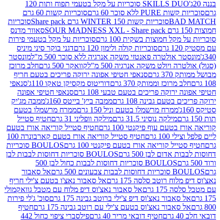
SKILLS DUO סוכריות על מקל בטעמי תפוח ותות 120
P ללא סוכר 60 גרם
סוכריות קשות 60 גרם
BAD
סוכריות קשות WINTER 150 גרם Share pack
סוכריות
סאוור מדנס
קל חמוצות בשקית 100 גרם
סוכריות על מקל בטעמי פירות
סוכריות קולה ולימון 120 גרם
דגני בוקר סיני מיניס
 אולטרה פאנטזי משקה אנרגיה ללא סוכר 500 מ"ל
מונסטר
ה ויולט משקה אנרגיה 500 מ"ל
קוואקר 500 גרם
חלב מרוכז
3 גרם
סנאפי חטיפי אפונה ירוקה פריכים בטעם חריף
 מרוכז וממותק 370 גרם
דוריטוס מקסיקן טאקו 110ג'
סנאפי
ירוקה פריכים בטעם טבעי 108 גרם
סנאפי חטיפי אפונה
בטעם גבינה 108 גרם
ממבה ביץ' בייטס 160ג'
ממבה מג'יק
ממרח מרשמלו בטעם וניל 150 גרם
ממרח מרשמלו בטעם
מילקה נוסיני 31.5 גרם
מילקה וופליני 31 גרם
חטיף סטייל
בטעם עוף פיקנטי 100 גרם
חטיף סטייל קוריאה אורז בטעם
100 גרם
חטיף סטייל קוריאה אורז בטעם קארבונרה 100
יל קוריאה אורז בטעם פיקנטי 100 גרם
BOULOS סוכריות
אדום לבן 500 גרם
BOULOS סוכריות דחוסות לבבות לבן
BOULOS סוכריות דחוסות לבבות כחול לבן 500
 צבעונים 500 גרם
אל סאבור
וח רוטב סלסה 175 גרם
אל סאבור נאצ'ו בטעם צ'ילי חריף
175 גרם
אל סאבור נאצ'וס דיפ מלוח עם מטבל גוואקמולי
סאבור נאצ'וס דיפ צ'ילי ברוטב גבינה 175 גרם
סוכ' ג'לי פירות
סאבור נאצ'וס בטעם צ'ילי עם רוטב גבינה 175 גרם
חטיף
חטיף דובאי מריר 40 גרם
פילסברי ציפוי כחול 442