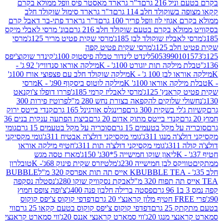
 216 גרם
ד"ר גרארד מאסטר פיס וופל ממולא בקרם
שוקולד חלב 114 גרם
ד"ר גרארד סימול שוקולד חלב
וזי לוז וופל פריך 100 גרם
ד"ר גרארד פתי-בר דאבל קרם
לא בקרם בטעם שוקולד חלב 216 גרם
בונ' מרסי לאבלי מיקס
בליז שוקולד לבן 185ג'
מרסי שקית פטיט מריר 125ג'
מרסי
ב 125ג'
מרסי שקית פטיט קפה
505399010
לינדט לינדור טבלה פיסטוק 100ג'
קינדר שוקוצ'יפס
ילקה תות יוגורט 100ג' - K
מילקה אוראו סנדוויץ' 92 ג' -
בן 100 ג' - K
מילקה שוקולד חלב עם פצפוצי אורז 100ג'
ה אוראו 100ג' K
מילקה לוטוס ביסקוף 90ג' - K
מרסי
אנץ' 125ג'
מרסי לאבליז קרמי 185ג'
פררו דופלו צ'וקנאט
 שלוקים להקפאה בצורת נחש 280 מ"ל
פרוטיז פירות 300
י בשקית 300 גרם
פרינגלס אורגינל 165 גרם
קנדי בייטס ירוק
קנדי בייטס מתוק אדום 20 גרם
ביצת הפתעה ענקית בנים 36
ל מקל בטעמים 15 גרם
סוכריה על מקל בטעמים 15 גרם
גומי
 מנגו 311ג'
גומי מקסיקני דולצ'ה אבטיח 311ג'
גומי מקסיקני
ג'
גומי מקסיקני דולצ'ה תות 311ג'
חטיף מילקה אוראו
ליאון שוקו חמישייה 5*30ג' 150ג'
מארז טסה מגש
יקס לבן חמישייה 230ג'
מלטיזרס שקית פינוק 68ג'- K
טובלרון
BUBBLE TEA אייס תה תות אפרסק 320 מ"ל
BUBBLE
אבקת נסקוויק שוקו 280ג'
נסטלה נסקפה
פסטה ברילה חלבון פנה 400ג'
צ'ופה צופס חמוץ
דפדפי קוקוס צ'יפס קוקוס
2 גרם
דפדפי קוקוס צ'יפס קוקוס בטעם קקאו 25 גרם
ווי
 מנגו 20ג'
ווי סמארט קראנצי אננס 20ג'
ווי סמארט קראנצי