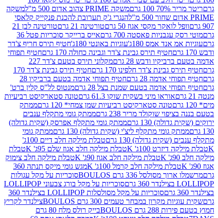
 100 גרם
משקה PRIME צהוב אדום 500 מ"ל
משקה
הנגרי ג'ק תערובת להכנת פנקייק קלאסי
ל לואקר מקסי אגוז 50 גרם
טורטינה 21 גרם
טורטינה לבן 21
 עגבניות פאסטה 700 גרם
אייס ברייקר סוכריות פטל 36
מ אנד אמס 180ג'
עוגיות באונטי 180ג'
חטיף תירס חריף צ'דר
חטיף תירס גבינת צ'דר וגבינה כחולה 170 גרם
חטיף תפוחי
ביקיו ודבש 28 גרם
מקלוני תירס בטעם צ'דר 227
 גבינת צ'דר חלפינו 170 גרם
חטיף תירס גבינת צ'דר 170
חי אדמה 28 גרם
חטיף תפוחי אדמה בטעם ברביקיו 28
וחי אדמה בטעם שמנת בצל 28 גרם
מנטוס לל"ס קלין ברט'
אוראו מיני בשקית שוקו 61.3 גרם
טונה סטארקיסט רביעיות
טונה סטארקיסט רביעיות שמן צמחי* 120 גרם
ממתק
יפוי שוקולד מריר 238 גרם
ממתק גומי מתקלף ענבים
דולה) 130 גרם
ממתק גומי מתקלף אפרסק (שקית גדולה)
ק גומי מתקלף ליצ'י (שקית גדולה) 130 גרם
ממתק גומי
(שקית גדולה) 130 גרם
טבלת מילקה חלב דיים 100ג'
דיזרט 100ג' K
טבלת מילקה חלב אגוז שלם 95ג' K
טבלת
K
טבלת מילקה חלב אגוז 90ג' K
טבלת מילקה חלב צימוק
טבלת מילקה חלב קרמל 100ג' K
מגש גומי מיקס תנתה 360
 מסולסל 336 גרם BOULOS
סוכריות על מקל עגולות
 גרם
סוכריות על מקל בורג צבעוני LOLLIPOP
סוכריות על מקל מסולסלות LOLLIPOP בצילנדר 360
ות מקרון במבחר טעמים 300 גרם BOULOS
צילנדר לקריץ
28 גרם BOULOS
בייק רולס מלח 80 גרם