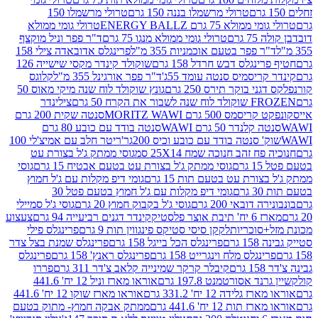
טרולי מרשמלו בננה 150 גרם
טרולי מרשמלו 150
לא 75 גרם ENERGY BALLZ
טרולי גומי ממולא
גרם
טרולי גומי ממולא מנגו 75 גרם
ד"ר פפר וניל מוקצף
 פפר בטעם אוכמניות 355 מ"ל
פרינגלס אדובאדה צילי 158
נגלס דבש חרדל 158 גרם
שוקולד קינדר מקסי שישייה 126
ריסמיס סנטה עומד 55ג'
ד"ר פפר אורגינל 355 מ"ל
קלוגס
 בוקר תירס 250 גרם
גונץ שוקולד לוח שנה מיקי מאוס 50
 את הקרח 50 גרם
צילינדר
50 גרם MORITZ WAWI
סנטה שקית 200 גרם
לנדר 50 גרם WAWI
סנטה בודד עם כובע 80 גרם
 סנטה בודד עם כובע וכיס 200גר'
ריטר חלב עם אמיצ'לי 100
 זהב חנוכה שמח 25X14 סמ
גוסי ממתק ג'ל בצורת עט
ם
גוסי ממתק ג'ל בצורת עט בטעם אבטיח 15 גרם
גוסי
ורת עט בטעם תות 15 גרם
גומי דיפ מקלות עם ג'ל חמוץ
ם
גומי דיפ מקלות עם ג'ל חמוץ בטעם פטל 30
דובאי 200 גרם
גוסי ג'ל בקבוק חמוץ 20 גרם
גוסי ג'ל סמיילי
וצר פלסטיק
קינדר דגנים רביעייה 94 גרם
צעצוע
סוכריות
לקקן סיסי סטיקס פינגווין תות 9 גרם
פרינגלס פילי
רם
פרינגלס הכל בייגל 158 גרם
פרינגלס שמנת בצל צדר
נגלס מלח וינגרייט 158 גרם
פרינגלס ראנץ' 158 גרם
פרינגלס
קיבלר קרקר שמינייה קלאב צ'דר 311 גרם
פררו
אסורטמנט 197.8 גרם
אוראו מארז וניל 12 יח' 441.6
ידה 12 יח' 331.2 גרם
אוראו מארז שוקו 12 יח' 441.6
ת 12 יח' 441.6 גרם
ממתק אבקה חמוץ- מתוק בטעם