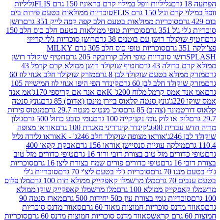
גליליות וופל במילוי קרם בראוניז 150 גרם FLIS
גליליות
יל 150 גרם FLIS
סוכריות ממולאות בטעם פירות בים
סוכריות ממולאות בטעם חלב קפה קפה לייק 351 גרם
רושן
351 גרם
סוכריות טופי ממולאות בטעם חלב כוס חלב 150
ולד רושן עם בוטנים 38 גרם
רושן סוכריות ג'לי קרייזי
סוכריות טופי כוס חלב 305 גרם MILKY
ושו סוכריות טופי חלב קורובקה 205 גרם
חטיף שוקולד רושן
לה 43 גרם
חטיף שוקולד רושן ממולא קרם קרמל 43
ולא בטעם שוקולד לבן 8 גרם
מזרק שוקולד חלב אגוזי לוז 60
לד חלב לבן 60 גרם
קינדר הפי היפו אגוזי לוז חמישייה 105
מס קרמל מלוח 200ג' K
אם אנד אם קריספי 170ג'
אמ אנד
גונץ סנטה קלאוס ביירן מינכן (אדום) 85 גרם
גונץ סנטה
ד (צהוב) 85 גרם
סוכ' מנטוס מנטה 29.7 גרם
מנטוס פירות
ק או לוק גומי נקניקייה 100 גרם
גומי כובע כחול 500 גרם
גולון
ית 600ג'
קינדר קינדריני מאגדת 100 גרם
אוראו מצופה
'
אוראו מצופה שוקולד חלב 246ג' - K
אוראו גלידה גליל
ילקה עוגיות סנסיישן אוראו 156 גרם
אבקת קקאו 400
רים מזל טוב בצורת דובי ורוד 16 גרם
טופי כדורים מזל טוב
ם
טופי כדורים פורים שמח בצורת ליצן 16 גרם
סוכריות
70 גרם
סוכריות ג'לי בטעם ליצ'י 70 גרם
סוכריות ג'לי
גרם
מלו מרשמלו קאפקייק ממולא תות 100 גרם
מלו פלוס
יק ממולא 100 גרם
מלו מרשמלו קאפקייק שוקו ממולא
יות גומי בצורת עין כ50 יחידות 500 גרם
מארז סנטה 90
נס סוכריות חמוצות מאוד 60 גרם
סאוור מדנס סוכריות
סאוור מדנס סוכריות חמוצות מדנס 60 גרם
סוכריות