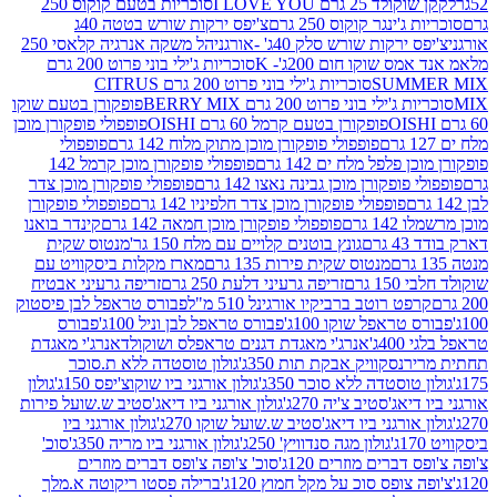
2 גרם I LOVE YOU
סוכריות בטעם קוקוס 250
ינגר קוקוס 250 גרם
צ'יפס ירקות שורש בטטה 40ג
רקות שורש סלק 40ג' -אורגני
הל משקה אנרגיה קלאסי 250
 שוקו חום 200ג'- K
סוכריות ג'ילי בוני פרוט 200 גרם
SUM
סוכריות ג'ילי בוני פרוט 200 גרם CITRUS
ילי בוני פרוט 200 גרם BERRY MIX
פופקורן בטעם שוקו
פופקורן בטעם קרמל 60 גרם OISHI
פופפולי פופקורן מוכן
פופפולי פופקורן מוכן מתוק מלוח 142 גרם
פופפולי
פלפל מלח ים 142 גרם
פופפולי פופקורן מוכן קרמל 142
ופקורן מוכן גבינה נאצו 142 גרם
פופפולי פופקורן מוכן צדר
פופפולי פופקורן מוכן צדר חלפיניו 142 גרם
פופפולי פופקורן
גרם
פופפולי פופקורן מוכן חמאה 142 גרם
קינדר בואנו
ם
גונץ בוטנים קלויים עם מלח 150 גר'
מנטוס שקית
מנטוס שקית פירות 135 גרם
מארז מקלות ביסקוויט עם
גרם
זריפה גרעיני דלעת 250 גרם
זריפה גרעיני אבטיח
ט רוטב ברביקיו אורגינל 510 מ"ל
פבורס טראפל לבן פיסטוק
טראפל שוקו 100ג'
פבורס טראפל לבן וניל 100ג'
פבורס
ג'
אנרג'י מאגדת דגנים טראפלס ושוקולד
אנרג'י מאגדת
ר
נסקוויק אבקת תות 350ג'
גולון טוסטדה ללא ת.סוכר
וסטדה ללא סוכר 350ג'
גולון אורגני ביו שוקוצ'יפס 150ג'
גולון
אג'סטיב צ'יה 270ג'
גולון אורגני ביו דיאג'סטיב ש.שועל פירות
אורגני ביו דיאג'סטיב ש.שועל שוקו 270ג'
גולון אורגני ביו
גולון מגה סנדוויץ' 250ג'
גולון אורגני ביו מריה 350ג'
סוכ'
ברים מוזרים 120ג'
סוכ' צ'ופה צ'ופס דברים מוזרים
צופס סוכ על מקל חמוץ 120ג'
ברילה פסטו ריקוטה א.מלך