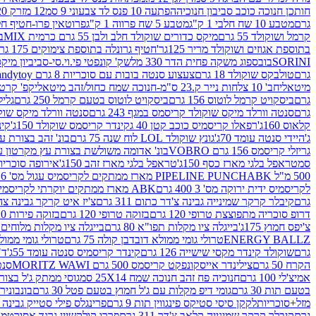
חותכן חנוכה כוכב סביבון חנוכיה
הפתעה 10 פנס לד צבעוני 9 סמ
12 מזרק 20 מל' לעבודות יצירה וקישוט
גרם
מטבע 10 שח חלבי 1 ק"ג
מטבע 5 שח פרווה 1 ק"ג
פרוטאין פרו-חטיף חלבו
קרמל ושוקולד 55 גרם
מיקס כדורים שוקולד חלב ולבן 55 גרם כרמית MIX
בי
בתוספת אגוזים ושוקולד מריר 125גר'
חטיף גרונלה בתוספת צימוקים 175 גר'
SORINI
בובספוג משקה פחית הדר 330 מל
שק' קונפטי פי.וי.סי-סביביון מי
גרם
טולבקס שוקולד 18 גרם
צעצוע סנטה בובות עם סוכריות 8 גרם Candytoy
מיטאלי
חב' 10 צלחות נייר ק.23 ס"מ-חנוכה שמח כחול/זהב מיטאלי
קפ' קרטון + חלון- 8/51/18 
גרם
ביסקויט קרמל לוטוס 156 גרם
ביסקויט לוטוס בטעם קרמל 250 גרם
גלילי
גרם
סנטה וורלד מיקס שוקולד קריסמס במגף 243 גרם
סנטה וורלד מיקס שוקולד 
קלאוס 160ג'
רפאלו קריסמיס כוכב קטן 40 ג
קינדר קריסמס שוקולד 150ג'
קינ
ג'
היידי סנטה עומד 70ג'
גונץ שוקולד LOL לוח שנה 75 גרם
בונ' זהב בצורת עץ מק
גריזלי קריסמס 156 גרם VOBRO
בונ' אדומה משולשת בצורת עץ מקרטון עם שרי 126 ג
סמ
טראפל בלגי מארז כסף 150ג'
טראפל בלגי מארז זהב 150ג'
אירופה סוכריות 
500 מ"ל PIPELINE PUNCH
ABK מארז ממתקים לקריסמיס עגול מס' 6 300 גרם
לקריסמיס ידית ירוקה מס' 3 400 גרם
ABK מארז ממתקים יוקרתי לקריסמיס (מלאך) מס' 7 450 גרם
גרם
קיבלר קרקר שמינייה גבינה צ'דר כתום 311 גרם
צ'יז איט קרקר גבינה צהובה 27
דרופ סוכריה מתפוצצת טרופי 120 גרם
בזוקה טרופי 120 גרם
בזוקה פירות 120 גרם
צ'יפס חמוץ 175ג'
בייגלה ציו מקלות תפו"א 80 גרם
בייגלה ציו מקלות מלוחים 100 גרם
ENERGY BALLZ
טרולי גומי ממולא דובדבן קולה 75 גרם
טרולי גומי ממולא מנג
גרם
שוקולד קינדר מקסי שישייה 126 גרם
קינדר קריסמיס סנטה עומד 55ג'
ד"ר
הקרח 50 גרם
צילינדר אייסקונפקט קריסמס 500 גרם MORITZ WAWI
סנטה 
אמיצ'לי 100 גרם
חנוכיה פח זהב חנוכה שמח 25X14 סמ
גוסי ממתק ג'ל בצורת 
בטעם תות 30 גרם
גומי דיפ מקלות עם ג'ל חמוץ בטעם פטל 30 גרם
בונבונירה ד
מזל+סוכריות
לקקן סיסי סטיקס פינגווין תות 9 גרם
פרינגלס פילי סטייק גבינה 158 גרם
גרם
קיבלר קרקר שמינייה קלאב צ'דר 311 גרם
פררו קולקשיין גרנד אסורטמנט 197.8 