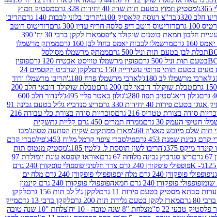
ג'
מסטיק חמוץ בטעם תות שדה 40 יחידות 328 גרם
מסטיק חמוץ
 חלב 320ג'
בד"צ רגוסה קלאסיק 100ג'
הריבו בלוני לבבות 140 גרם
הריבו
100 גרם
דוריטוס רוטב דיפ סלסה חריף עדין 300 גרם
דוריטוס רוטב
וגיית חלבון חמאת בוטנים שוקולד צ'יפס
מארז לקקן ברבי 30 יח' 390
160 גרם
מרשמלו לבבות יאמס כחול לבן 160 גרם
ממתק מרשמלו
ממתק מרשמלו מסולסל
פופין מרשמלו טוויסט אבטיח 120 גרם
פופין
טעים בטעם תותי פרוטי עשירייה 150 גרם
לקקן שרביט הקסמים 24
לארבי מרשמלו לב 180ג'
לארבי מרשמלו פרח 180ג'
הריבו מרשמלו ורוד
טבלת שוקולד דובאי לבן 200 גרם
טבלת שוקולד דובאי חלב 200
גולון דיאג'סטיב תפוז 280ג'
גולון באטר פליי 495ג'
לינדור חלב 600
גוגו בטעם פירות 40 יחידות 330 גרם
ריצ סנדביץ גליל בטעם גבינה 91
ריות סודה בצורת טטריס 216 גרם
סוכריות סודה בצורת כלי עבודה 216
לו חטיפי העמק 30 גרם
ממרח תמרים 450 גרם קליית גת
שקית
תות שלם מיובש מאצ'ה 60ג'
מארז ממתקים שקית הפתעה טסה
ג'מבו
קרם גבינת שמנת 453 גרם
פילסברי ציפוי קרמל מלוח 453ג'
פילסברי קרם
קינדר מיקס 375ג'
הריבו לשון תוססת ל. ג'לטין 185ג'
מסטיק מנטוס תות
ם
ריצ סנדביץ גבינה מלוחה 67 גרם
אוראו קופסא עוגת יומולדת 97
פופפולי פופקורן 240 גרם צדר חלפיניו
פופפולי פופקורן 240 גרם
פופפולי פופקורן 240 גרם מלח ים
פופפולי פופקורן 240 גרם מלח ים
פופפולי פופקורן 240 גרם חמאה
פופפולי פופקורן 240 גרם קינמון
ות סבתא מסטיק בטעם פירות 11 גרם
לקקן ג'ל לב תות 156 גרם
לקקן
מארז לקקן בטעם גלידת תות 200 גרם
לקקן ברבי 13 גרם
מייק
פלסטיק טבעי 22 ס"מ
צלחת "8 שנה טובה - 10 יח'
צלחת "10 שנה טובה