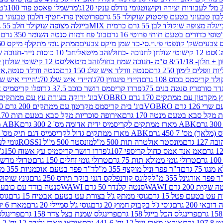
גומי נודלס ענקי 120ג'
מרשמלו פאסט פוד 100ג'
טר
ן טבעוני בטעם פיסטוק שוקולד 55 גרם
פרוטאין פרו-חטיף חלבון טבעוני בטעם 
יגלה מצופה שוקולד לבן 55 גרם כרמית MIX
בייגלה מצופה שוקולד חלב 55 גרם כרמית MIX
טופי כדורים בטעם תותי פרוטי 16 גרם
בונ' פח דמות סנטה השומר 350 גרם SORINI
קס צבעים
שק' קונפטי פי.וי.סי-כד שמן מיקס צבעים
ממתק גומי מתקלף מיקס 60 גרם
סט 12 קישוטי שולחן לחנוכה -כחול/זהב מיטאלי
חב' 10 כוסות נייר-חנוכה שמח כחול/זהב מיטאלי
ס"מ -חנוכה שמח כחול/זהב מיטאלי
סט 12 קישוטי שולחן לחנוכה -צבעוני
ות וופלים לימון 250 גרם
סנטה וורלד איש שלג 150 גרם
סנטה וורלד סנטה,איש ש
קריסמס בכוס 108 גרם
היידי פינגווין 70ג'
היידי איש שלג 70ג'
היידי איש שלג 50
דר סורפריז סנטה בנים 75ג'
פררו קריסמס רושר כוכב 37.5 ג'
דופלו קריסמיס איש
רטון עם ממתקים 170 גרם VOBRO
בונ' ירוקה בצורת עץ עם ממתקים 170 גרם OBRO
רם VOBRO
בונ' בית קריסמס מקרטון עם ממתקים 200 גרם VOBRO
10 סביבון פ
מקל סבא בטעם מנטה 170 גרם
אירופה סוכריות מקל סבא בטעם תות 170 גרם
ABK מארז ממתקים לקריסמיס ידית אדומה מס' 2 300 גרם
ABK מארז מתנה פעמון לקריסמיס מס' 1 200 גרם
ABK מארז ממתקים גדול לקריסמיס דגם תיק מס' 4 500 גרם
1 גרם
מונסטר אולטרה תות 500 מ"ל
מונסטר 500 מ"ל ROSSI
גומי לעי
אמ אנד אמס כחול קריספי 107ג'
פררו רושר קריסמיס עץ אשוח 150ג'
טרולי גומי ממולא תות 75 גרם
טרולי גומי זחלים 150 גרם
טרולי מרשמלו ב
ו 75 גרם
ד"ר פפר וניל מוקצף 355 מ"ל
ד"ר פפר בטעם אוכמניות 355 מ"ל
 פפר אורגינל 355 מ"ל
קלוגס קורנפלקס דגני בוקר תירס 250 גרם
גונץ שוקולד 
שקית 200 גרם WAWI
סנטה קלנדר 50 גרם WAWI
סנטה בודד עם כובע 80 גרם WAWI
עט בטעם פטל 15 גרם
גוסי ממתק ג'ל בצורת עט בטעם אבטיח 15 גרם
גוס
ובאי 200 גרם
גוסי ג'ל בקבוק חמוץ 20 גרם
גוסי ג'ל סמיילי 20 גרם
מארז 6 יח' תיבת אוצר פלסטיק
פרינגלס הכל בייגל 158 גרם
פרינגלס שמנת בצל צדר 158 גרם
פרינגלס מ
גרם
אוראו מארז וניל 12 יח' 441.6 גרם
אוראו מארז גלידה 12 יח' 331.2 גרם