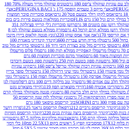
עם עוגיות שוקולד צ'יפס 180 גרם
טוניס שוקולד מריר מעולה 70% 180
באצ'י מיקס 3 טעמים קופסה 175 ג' PERUGINA BACI
באצ'י
יאמס לקקן רולר בטעם פטל 20 גרם
יאמס סוכריות סוכר חמוצות
לוי קרם וניל 150 גרם FLIS
סוכריות ממולאות בטעם פירות בים בום
קולד רושן עם בוטנים 38 גרם
רושן סוכריות ג'לי קרייזי פצ'ולקה 351
ולד רושן ממולא קרם קרמל 43 גרם
מזרק ממולא בטעם שוקולד לבן 8
ם קריספי 170ג'
אמ אנד אמס שוקו 220ג'
גונץ סנטה קלאוס ביירן מינכן
 500 גרם
גולון מריה חדש עברית 600ג'
קינדר קינדריני מאגדת 100
טופי כדורים מזל טוב בצורת דובי ורוד 16 גרם
טופי כדורים מזל טוב
רם
מלו מרשמלו קאפקייק ממולא תות 100 גרם
מלו פלוס מרשמלו
 חמוצות מאוד 60 גרם
סאוור מדנס סוכריות חמוצות 60 גרם
300 גרם
עוגת ספוג בטעם תות 250 גרם
עוגת ספוג בטעם דובדבן
גרם
קינג עוגיות רכות שוקולד טריפל צ'יפס 160 גרם
קינג עוגיות
 גומי פינגווין 150 גרם
טרולי גומי שיני דרקולה 150 גרם
טרולי סופר בריין
טרולי מרשמלו אפרסק 150 גרם
טרולי מרשמלו תפוח 150 גרם
טרולי גומי
לד חלב עם אגוזים 90 גרם
שוק' טב מילקה דיים 100 גרם דיפלומט
דן לגן
הריבו אבטיח 160ג'
היידי מוצארט תפוז 119ג'
היידי מוצארט נוגט
 משוקולד במילוי קרם חלב ברשת 80 גרם
גונץ סנטה משוקולד במילוי קרם
ח שנה מפרץ ההרפתקאות 75 גרם
גונץ שוקולד לוח שנה קריסמיס 50
יון 300 גרם SORINI
בונ' קריסמס טיפאני 180 גרם
ג'
קינדר קריסמס גרביים 212ג'
רפאלו קריסמס גראנד 125ג'
פררו רושר
ת 220ג'
קינדר קריסמיס ביצה ענקית בנים 220ג'
קינדר קריסמס דמויות
וופל מילקה במילוי קרם 150 גרם
אצבעות מילקיניס מילקה 87.5 גרם
טורינו
סביבון קפיץ 5 ראשים בקופ 22.5X13 סמ
10 כלי דמוי
דן לגן 10 סביבון טוש מצייר צבעוני 6.5X5.5 סמ
3