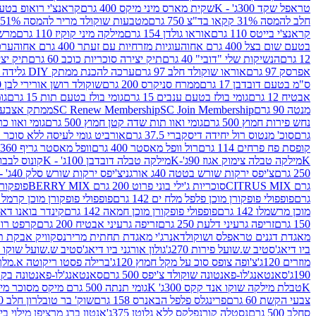
טראפל שקד 300ג' - K
שקית מארס מיני מיקס 400 גרם
קראנצ'י רואופ בטעם תו
חלב להמסה 31% קקאו בד"צ 750 גרם
מטבעות שוקולד מריר להמסה 51% קקאו פרווה בד"צ 750 גרם
קראנצ'י בייטס 110 גרם
אוראו גולדן 154 גרם
מילקה מיני קוקיז 110 גרם
מרשמלו 150 גר 
בטעם שום בצל 400 גרם אחוה
עוגיות מזרחיות עם זעתר 400 גרם אחוה
ערכה 
12 גרם
הנשיקות שלי "דובי" 40 גרם
תיק יצירה סוכריות כוכב 60 גרם
תיק יצירה
אפרסק 97 גרם
אוראו שוקולד חלב 97 גרם
ערכה להכנת ממתק DIY גלידה 43.5 גרם
ס"מ בטעם דובדבן 17 גרם
ממרח סניקרס 200 גרם
שוקולד רושן אורירי לבן 80 גרם
אבטיח 12 גרם
גומי בולז בטעם ענבים 15 גרם
גומי בולז בטעם תות 15 גרם
גומ
מנטה 90 גרם
SC Join Membership
SC Renew Membership
ממתק אצבעוני 7.5 
נחש פירות חמוץ 500 גרם
גומי ואוו תות שדה קטן חמוץ 500 גרם
גומי ואוו כרי
גרם
סוכ' מנטוס רול יחידה דיסקברי 37.5 גרם
אורביט גומי לעיסה ללא סוכר בטעם
קופסת פח פרחים 114 גרם
רול וופל מאסטר 400 גרם
וופל מאסטר גריף 360 גרם
K
מילקה טבלה צימוק אגוז 90ג'-K
מילקה טבלה דובדבן 100ג' - K
קונוס לבבות 
250 גרם
צ'יפס ירקות שורש בטטה 40ג אורגני
צ'יפס ירקות שורש סלק 40ג' -אורגני
גרם CITRUS MIX
סוכריות ג'ילי בוני פרוט 200 גרם BERRY MIX
פופקורן בט
גרם
פופפולי פופקורן מוכן פלפל מלח ים 142 גרם
פופפולי פופקורן מוכן קרמל 142 גרם
מוכן מרשמלו 142 גרם
פופפולי פופקורן מוכן חמאה 142 גרם
קינדר בואנו דארק ב
150 גרם
זריפה גרעיני דלעת 250 גרם
זריפה גרעיני אבטיח 200 גרם
קרפט רוטב ב
מאגדת דגנים טראפלס ושוקולד
אנרג'י מאגדת תחתית מריר
נסקוויק אבקת תות 0
ביו דיאג'סטיב ש.שועל פירות 270ג'
גולון אורגני ביו דיאג'סטיב ש.שועל שוקו 270ג'
מוזרים 120ג'
צ'ופה צופס סוכ על מקל חמוץ 120ג'
ברילה פסטו ריקוטה א.מלך 190ג
190ג'
סאנטאנג'לו-פאנטונה שוקולד צ'יפס 500 גרם
סאנטאנג'לו-פאנטונה בקופסה 0
K
טבלת מילקה שוקו אנד קקס 300ג' K
גומי תנתה 500 גרם מיקס מסוכר מיני תות בננה
צבעי הקשת 60 גרם
פרינגלס פלפל הבאנרס 158 גרם
שוק' בר טובלרון חלב 200ג'
סחלב 500 גרם
נסטלה קורנפלקס ללא גלוטן 375ג'
אנטון ברג מרציפן מילוי בייליס 75