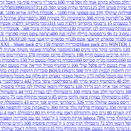
 ממולא בקרם אגוזי לוז וופל פריך 100 גרם
ד"ר גרארד פתי-בר דאבל קרם ב
 שקית פטיט חלב 125ג'
מרסי שקית פטיט קפה 125ג'
5053990101573
לינדט
מילקה שוקולד חלב עם פצפוצי אורז 100ג' - K
טבלת מילקה אוראו 100ג' K
מ
פרוטיז פירות 300 גרם
קשיות ג'לי בשקית 300 גרם
פרינגלס אורגינל 165 גרם
עמים 15 גרם
גומי מקסיקני דולצ'ה מנגו 311ג'
גומי מקסיקני דולצ'ה אבטיח 311ג
ש ממתקים
טוויקס לבן חמישייה 230ג'
מלטיזרס שקית פינוק 68ג'- K
טובלרון חלב 35ג
 96 גרם
פסטה ברילה חלבון פנה 400ג'
צ'ופה צופס חמוץ 90ג'
פרי FREE חטיף מלון קראנצ'י 20 גרם
2ג'
ווי סמארט קראנצי אננס 20ג'
ווי סמארט קראנצי בננה 20ג'
SKILLS DUO סוכריות על מקל בטעמי תפו
סוכריות חמוצות 150 גרם SOUR MADNESS XXL - Share pack
דגני בוקר סיני מיניס 340ג'
מונסטר אולטרה פאנטזי משקה אנרגיה ללא סוכר
וקה פריכים בטעם חריף 108 גרם
חלב מרוכז וממותק 370 גרם
דוריטוס מקסיק
1ג'
ממבה מג'יק סטיקס 160ג'
ממרח מרשמלו בטעם וניל 150 גרם
ממרח מרש
ורז בטעם ליים פלפל וצילי 100 גרם
חטיף סטייל קוריאה אורז בטעם קארבונרה 
BOULOS סוכריות דחוסות לבבות כחול לבן 500 גרם
 עם מטבל סלסה 175 גרם
אל סאבור נאצ'וס דיפ מלוח עם מטבל גוואקמולי 175 ג
40 גרם
חטיף דובאי מריר 40 גרם
פילסברי ציפוי כחול 442 גרם
פילסברי ציפו
מייק אנד אייק רכב גלידה 120 גרם
פרלין דובאי שוקולד לבן במילוי פיסטוק וקדאיף
ריטר חלב אגוז צימוק 100 גרם
שוקולד לבן בצורת כדור 44 גרם
שוקולד ח
ם
שוקולד בצורת פיצה גלקסי מיקס 85 גרם
גומי מתקלף מנגו 75 גרם
גו
ריסס בטעם שוקולד מריר 326 גרם
הרשי קוקיס אנד קרים 43 גרם
נסטלה קורנ
ה 350 גרם
ממרח פרלינה גולד פרווה 300 גרם
אבקת סוכר להקפאה 300 גרם
80 גרם כוס ורוד
נודלס ראמן עוף חריף רוז 80 גרם
נודלס ראמן 4 גבינות 80 גרם
שוקולד מריר 70% lubeca אריזת חיסכון 1 ק"ג
צמר גפן עם סוכריות קופצות ענב
 דובאי חלב 72 גרם
מילוי תות שדה 1 ק"ג
מחית פיסטוק 100 ג'
קרם שוקולד לשמר
טרנד ממתק בטעם אפרסק מתקלף גדול 135ג'
פוקי מקלות דאבל שוקולד 47 גרם