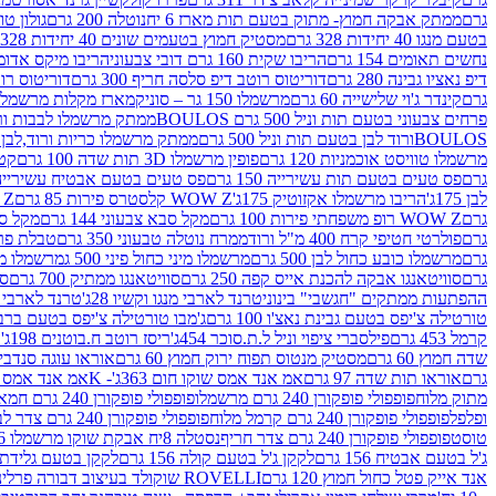
גרם
ממתק אבקה חמוץ- מתוק בטעם תות מארז 6 יח
נוטלה 200 גרם
גולון טוו
בטעם מנגו 40 יחידות 328 גרם
מסטיק חמוץ בטעמים שונים 40 יחידות 328 גרם
נחשים תאומים 154 גרם
הריבו שקית 160 גרם דובי צבעוני
הריבו מיקס אדומים 175
דיפ נאציו גבינה 280 גרם
דוריטוס רוטב דיפ סלסה חריף 300 גרם
דוריטוס רוטב
גרם
קינדר ג'וי שלישייה 60 גרם
מרשמלו 150 גר – סוניק
מארז מקלות מרשמלו יאמס צבע
פרחים צבעוני בטעם תות וניל 500 גרם BOULOS
ממתק מרשמלו לבבות ורוד לבן ב
BOULOSורוד לבן בטעם תות וניל 500 גרם
ממתק מרשמלו כריות ורוד,לבן בטעם תות 
מרשמלו טוויסט אוכמניות 120 גרם
פופין מרשמלו 3D תות שדה 100 גרם
קטש
גרם
פס טעים בטעם תות עשירייה 150 גרם
פס טעים בטעם אבטיח עשירייה 150 גר
לבן 175ג'
הריבו מרשמלו אקזוטיק 175ג'
WOW Z קלסטרס פירות 85 גרם
WOW Z ק
גרם
WOW Z רופ משפחתי פירות 100 גרם
מקל סבא צבעוני 144 גרם
מקל סבא 
גרם
פולרטי חטיפי קרח 400 מ"ל ורוד
ממרח נוטלה טבעוני 350 גרם
טבלת פררו ר
גרם
מרשמלו כובע כחול לבן 500 גרם
מרשמלו מיני כחול פיני 500 ג
מרשמלו מיני 
גרם
סוויטאנגו אבקה להכנת אייס קפה 250 גרם
סוויטאנגו ממתיק 700 גרם
סו
ההפתעות ממתקים "חגשבי" בינוני
טרנד לארבי מנגו וקשיו 28ג'
טרנד לארבי תו
טורטילה צ'יפס בטעם גבינת נאצ'ו 100 גרם
ג'מבו טורטילה צ'יפס בטעם ברביקיו 00
קרמל 453 גרם
פילסברי ציפוי וניל ל.ת.סוכר 454ג'
ריסז רוטב ח.בוטנים 198ג'
ק
שדה חמוץ 60 גרם
מסטיק מנטוס תפוח ירוק חמוץ 60 גרם
אוראו עוגה סנדביץ שו
גרם
אוראו תות שדה 97 גרם
אמ אנד אמס שוקו חום 363ג'- K
אמ אנד אמס צהו
מתוק מלוח
פופפולי פופקורן 240 גרם מרשמלו
פופפולי פופקורן 240 גרם חמאה סינמה
ופלפל
פופפולי פופקורן 240 גרם קרמל מלוח
פופפולי פופקורן 240 גרם צדר לבן
טוסט
פופפולי פופקורן 240 גרם צדר חריף
נסטלה 8יח אבקת שוקו מרשמלו 193.6ג'
ג'ל בטעם אבטיח 156 גרם
לקקן ג'ל בטעם קולה 156 גרם
לקקן בטעם גלידת שוקו
אנד אייק פטל כחול חמוץ 120 גרם
ROVELLI שוקולד בעיצוב דבורה פרלינים 800 גרם