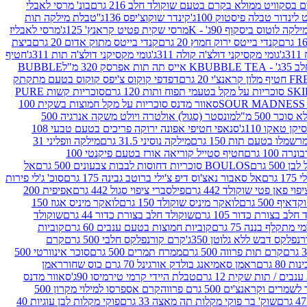
סקוויט ממולא בקרם בטעם שוקולד חלב 216 גרם
בונ' מרסי לאבלי
 לינדור טבלה פיסטוק 100ג'
קינדר שוקוצ'יפס 136ג'
'טבלת מילקה תות
ילקה לוטוס ביסקוף 90ג' - K
מרסי שקית פטיט קראנץ' 125ג'
מרסי לאבליז
קנדי בייטס ירוק חמוץ 20 גרם
קנדי בייטס מתוק אדום 20 גרם
ביצת
'
גומי מקסיקני דולצ'ה קולה 311ג'
גומי מקסיקני דולצ'ה תות 311ג'
חטיף
' - K
BUBBLE TEA אייס תה תות אפרסק 320 מ"ל
BUBBLE
דפדפי קוקוס צ'יפס קוקוס בטעם מתקתק
ח ותות 120 גרם
סוכריות קשות PURE
סאוור מדנס סוכריות על מקל חמוצות בשקית 100
 500 מ"ל
מונסטר (סגול) אולטרה ויולט משקה אנרגיה 500
ן טאקו 110ג'
סנאפי חטיפי אפונה ירוקה פריכים בטעם טבעי 108
מלו בטעם תות 150 גרם
מילקה נוסיני 31.5 גרם
מילקה וופליני 31
100 גרם
חטיף סטייל קוריאה אורז בטעם פיקנטי 100
BOULOS סוכריות דחוסות לבבות צבעונים 500 גרם
אל
רם
אל סאבור נאצ'וס דיפ צ'ילי ברוטב גבינה 175 גרם
סוכ' ג'לי פירות
י פאן פטי שוקולד 442 גרם
פילסברי ציפוי סגול 442 גרם
אפיפית 200
 500 גרם
לואקר מיניס שוקולד 150 גרם
לואקר מיניס אגוז 150
לב בצורת כדור 105 גרם
שוקולד חלב בצורת כדור 44 גרם
שוקולד
מי מתקלף בננה 75 גרם
קוביות חמוצות בטעם ענבים 60 גרם
קוביות
פלקס דבש ללא גלוטן 350ג'
קרם קורנפלקס חלבי 500 גרם
קרם
קרם תות פרווה 500 גרם
ממרח תמרים 500 גרם
סוכר אינוורטי 500
ראמן סאמיאנג בולדק אורגינל 70 גרם כוס שחור
ראמן
ים / תות שקית 12 גרם
טבלת היידי קרמי טירמיסו 90ג'
סאוור מדנס
ים וקראנצ'ים 500 גרם פרווה
קרם אספרסו למילוי מקרון 500
שוק' בר פוקי מקלות תה מאצה 33 גרם
פוקי מקלות לבן עוגיות 40