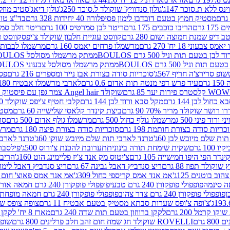
ינס ללא ת.סוכר 147ג'
גולון סנדוויץ' שוקולד ל.סוכר 250ג'
גולון דיאג'סטיב מוזלי 365
מסטיק חמוץ בטעם דובדבן לימון פסיפלורה 40 יחידות 328 גרם
בד"צ טורינו
 גרם
הריבו כוכבים 175 גרם
ריטר לבן סמרטיס 100 גרם
ריטר חלב סמרטיס 
 דיפ שמנת חמוצה ושום 280 גרם
קווסט עוגיית חלבון שוקולד צ'יפס
קווסט ע
וני 18 יח' 270 גרם
מרשמלו פרחים יאמס 160 גרם
מרשמלו לבבות יאמס 
טעם תות וניל 500 גרם BOULOS
ממתק מרשמלו מסולסל BOULOSתכלת לבן בטעם תות וניל 500 גרם
וניל 500 גרם BOULOS
ממתק מרשמלו מסולסל צבעוני BOULOSבטעם תות וניל 500 גרם
ופ סרירצ'ה חריף 567ג'
סוכריות סודה בצורת אבן נייר ומספרים 216 גרם
פס 
ם
עיד פרש דפי מנטה תות אדום 0.6 גרם
לארבי מרשמלו אבטיח 180ג'
לסטרס פירות יער 85 גרם
שוקולד Angel hair צמר גפן עם פיסטוק 150 גרם
כחול לבן 144 גרם
מקל סבא ורוד לבן 144 גרם
קלבי חטיף צ'יפס שוקולד 40 גרם
ושר שוקולד מריר 70% 90 גרם
ביצת קינדר קלאסי שלישייה 60 גרם
מסטיק א
ורוד פיני 500 ג
מרשמלו גולף כחול 500 גרם
מרשמלו גולף אדום 500 גרם
סוכ
כריות סודה בצורת חותמת 198 גרם
סוכריות סודה בצורת פיצה 180 גרם
מרשמ
ת שלם מיובש לבן 60ג'
טרנד לארבי תות שלם מיובש שוקו 60ג'
טרנד לארבי 
1 גרם
שקית שימחת תורה בינונית
תערובת להכנת צ'ורוס 500ג'
פילסברי 
ינדר הפי היפו חמישייה 105 גרם
צ'יטוס מק אנד צ'יז פליימינג הוט 160ג'
הריבו 
קולד תפוז 88 גרם
ריצ סנדביץ דאבל גבינה 67 גרם
ריצ סנדביץ דאבל לימון 67 גר
ב בוטנים 125ג'
אמ אנד אמס קריספי כחול 309ג'
אמ אנד אמס פאוצ' חום 125ג'- K
פופפולי פופקורן 240 גרם טבעי
פופפולי פופקורן 240 גרם חמאה אורגני
פופפולי פופקורן 240 גרם צדר צהוב
פופפולי פופקורן 240 גרם חמאה מופחת שומן
צ'ופה צ'ופס שערות סבתא מסטיק בטעם אבטיח 11 גרם
צופה צופס שער
 קרמל 200 גרם
לקקן ברווזון בטעם תות שדה 240 גרם
מארז 8 יח' לקקן ברבי 80 גרם
ROVELLI שוקולד חג שמח חום זהב חלב פרלינים 800 גרם
שופר 