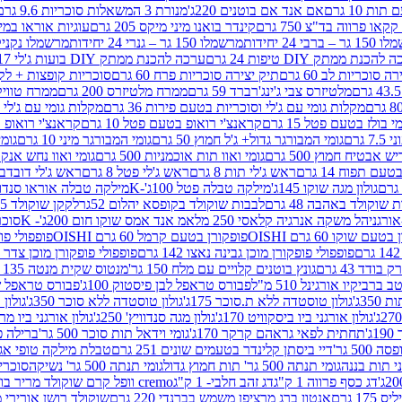
ת 10 גרם
אם אנד אם בוטנים 220ג'
מנורת 3 המשאלות סוכריות 9.6 גרם
קינדר בואנו מיני מיקס 205 גרם
עוגיות אוראו במילוי 
– ברבי 24 יחידות
מרשמלו 150 גר – גנרי 24 יחידות
מרשמלו נקניקייה 0
להכנת ממתק DIY טיפות 24 גרם
ערכה להכנת ממתק DIY בועות ג'לי 17 גרם
 סוכריות לב 60 גרם
תיק יצירה סוכריות פרח 60 גרם
סוכריות קופצות + לקקן - 
מלטיזרס צבי ג'ינג'רברד 59 גרם
ממרח מלטיזרס 200 גרם
ממרח טוויקס 200
מקלות גומי עם ג'לי וסוכריות בטעם פירות 36 גרם
מקלות גומי עם ג'לי וס
י בולז בטעם פטל 15 גרם
קראנצ'י רואופ בטעם פטל 10 גרם
קראנצ'י רואופ בטע
גרם
גומי המבורגר גדול+ ג'ל חמוץ 50 גרם
גומי המבורגר מיני 10 גרם
גומי
ש אבטיח חמוץ 500 גרם
גומי ואוו תות אוכמניות 500 גרם
גומי ואוו נחש אנקונדה 0
 תפוח 14 גרם
ראש ג'לי תות 8 גרם
ראש ג'לי פטל 8 גרם
ראש ג'לי דובדבן 8 גר
גולון מגה שוקו 145ג'
מילקה טבלה פטל 100ג'-K
מילקה טבלה אוראו סנדוויץ' 92ג
שוקולד באהבה 48 גרם
לבבות שוקולד בקופסא יהלום 52גר
לקקן שוקולד 25 גרם I LOVE YOU
הל משקה אנרגיה קלאסי 250 מל
אמ אנד אמס שוקו חום 200ג'- K
סוכריות 
עם שוקו 60 גרם OISHI
פופקורן בטעם קרמל 60 גרם OISHI
פופפולי פופקו
פופפולי פופקורן מוכן גבינה נאצו 142 גרם
פופפולי פופקורן מוכן צדר לבן 142
ודד 43 גרם
גונץ בוטנים קלויים עם מלח 150 גר'
מנטוס שקית מנטה 135 גרם
רביקיו אורגינל 510 מ"ל
פבורס טראפל לבן פיסטוק 100ג'
פבורס טראפל שוקו 
35ג'
גולון טוסטדה ללא ת.סוכר 175ג'
גולון טוסטדה ללא סוכר 350ג'
גולון א
גולון אורגני ביו ביסקוויט 170ג'
גולון מגה סנדוויץ' 250ג'
גולון אורגני ביו מריה 50
'
תחתית לפאי גראהם קרקר 170ג'
גומי וידאל תות סוכר 500 גר'
ברילה פסט
50 גר'
דיי ביסתן קלינדר בטעמים שונים 251 גרם
טבלת מילקה טופי אגוזים 00
גומי תנתה 500 גר' תות חמוץ גדול
גומי תנתה 500 גר' נשיקה
סוכרי
דג כסף פרווה 1 ק"ג
דג זהב חלבי- 1 ק"ג
cremo וופל קרם שוקולד מריר בודד
1 גרם
אנטון ברג מרציפן משמש בברנדי 220 גרם
שוקולד רושן אורירי מריר 