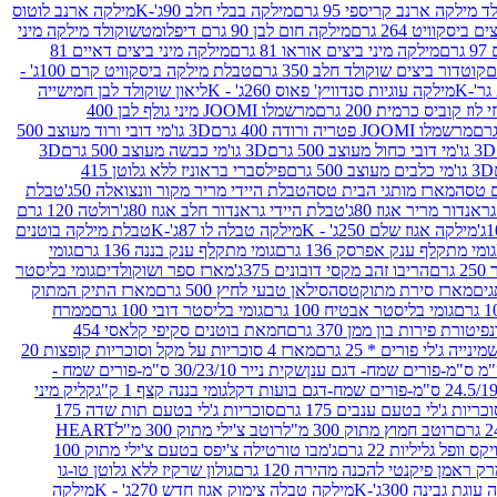
 מילקה ארנב קריספי 95 גרם
מילקה בבלי חלב 90ג'-K
מילקה ארנב לוטוס
ביסקוויט 264 גרם
מילקה חום לבן 90 גרם דיפלומט
שוקולד מילקה מיני
ם
מילקה מיני ביצים אוראו 81 גרם
מילקה מיני ביצים דאיים 81
קוטדור ביצים שוקולד חלב 350 גרם
טבלת מילקה ביסקוויט קרם 100ג' -
מילקה עוגיות סנדוויץ' פאוס 260ג' - K
ליאון שוקולד לבן חמישייה
 קוביס כרמית 200 גרם
מרשמלו JOOMI מיני גולף לבן 400
מרשמלו JOOMI פטריה ורודה 400 גרם
3D גו'מי דובי ורוד מעוצב 500
3D גו'מי דובי כחול מעוצב 500 גרם
3D גו'מי כבשה מעוצב 500 גרם
3D
3D גו'מי כלבים מעוצב 500 גרם
פילסברי בראוניז ללא גלוטן 415
 טסה
מארז מותגי הבית טסה
טבלת היידי מריר מקור וונצואלה 50ג'
טבלת
אנדור מריר אגוז 80ג'
טבלת היידי גראנדור חלב אגוז 80ג'
רולטה 120 גרם
מילקה אגוז שלם 250ג' - K
מילקה טבלה לו 87ג'-K
טבלת מילקה בוטנים
גומי מתקלף ענק אפרסק 136 גרם
גומי מתקלף ענק בננה 136 גרם
גומי
רם
הריבו זהב מקסי דובונים 375ג'
מארז ספר ושוקולדים
גומי בליסטר
גים
מארז סירת מתוקטסה
סילאן טבעי לחיץ 500 גרם
מארז התיק המתוק
גומי בליסטר אבטיח 100 גרם
גומי בליסטר דובי 100 גרם
ממרח
פיטורת פירות בון ממן 370 גרם
חמאת בוטנים סקיפי קלאסי 454
נייה ג'לי פורים * 25 גרם
מארז 4 סוכריות על מקל וסוכריות קופצות 20
שקית נייר 30/23/10 ס"מ-פורים שמח -
גומי בננה קצף 1 ק"ג
קליק מיני
כריות ג'לי בטעם ענבים 175 גרם
סוכריות ג'לי בטעם תות שדה 175
רוטב חמוץ מתוק 300 מ"ל
רוטב צ'ילי מתוק 300 מ"ל
HEART
קס וופל גליליות 22 גרם
ג'מבו טורטילה צ'יפס בטעם צ'ילי מתוק 100
ק ראמן פיקנטי להכנה מהירה 120 גרם
גולון שרקיז ללא גלוטן טו-גו
וגת גבינה 300ג'-K
מילקה טבלה צימוק אגוז חדש 270ג' - K
מילקה