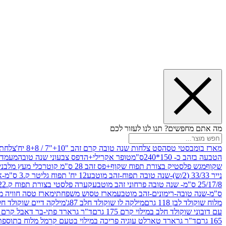
מה אתם מחפשים? תנו לנו לעזור לכם
מארז בומבסטי טסה
סט צלחות שנה טובה קרם זהב "10+"7 / 8+8 יח'
צלחת נייר 10" 
הטבעה בזהב כ- 150*240ס"מ
טופר אקרילי+הדפס צבעוני שנה טובה
מעמד עץ
שקוף
מגש פלסטיק בצורת תפוח שקוף+פס זהב 28 ס"מ קוטר
כלי מעץ מלבני 20*20 *6 +גב בצורת תפוח ג.20 ס"מ-שנה ט
נייר 33/33 (2/ש)-שנה טובה תפוח-זהב מוטבע
12 יח' תפוח גליטר ק.3 ס"מ-אדום
25/17/8 ס"מ- שנה טובה פרחוני זהב מוטבע
קערה פלסטי בצורת תפוח ק.22 ג.7 ס"מ
ס"מ-שנה טובה-רימונים-זהב מוטבע
מארז טסוש משפחתי
מארז טסה חוויה מ
מלוח שוקולד לבן 118 גרם
מילקה לו שוקולד חלב 87ג'
מילקה דיים שוקולד חלב קרמ
עם דובוני שוקולד חלב במילוי קרם 175 גרם
ד"ר גרארד פתי-בר דאבל קרם בסק
165 גרם
ד"ר גרארד טארלט עוגיה פריכה במילוי בטעם קרמל מלוח בתוספת פתיתי 