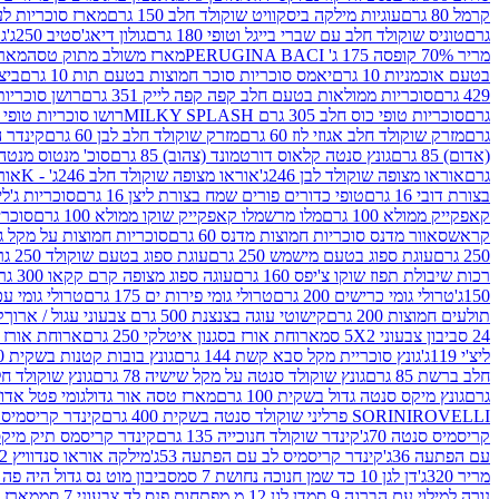
קרמל 80 גרם
עוגיות מילקה ביסקוויט שוקולד חלב 150 גרם
מארז סוכריות לעיס
גרם
טוניס שוקולד חלב עם שברי בייגל וטופי 180 גרם
גולון דיאג'סטיב 250ג'
גו
מריר 70% קופסה 175 ג' PERUGINA BACI
מארז משולב מתוק טסה
מארז
בטעם אוכמניות 10 גרם
יאמס סוכריות סוכר חמוצות בטעם תות 10 גרם
ביצת
429 גרם
סוכריות ממולאות בטעם חלב קפה קפה לייק 351 גרם
רושן סוכריות ג'לי 
גרם
סוכריות טופי כוס חלב 305 גרם MILKY SPLASH
רושו סוכריות טופי חלב 
גרם
מזרק שוקולד חלב אגוזי לוז 60 גרם
מזרק שוקולד חלב לבן 60 גרם
קינדר הפי
(אדום) 85 גרם
גונץ סנטה קלאוס דורטמונד (צהוב) 85 גרם
סוכ' מנטוס מנטה 29.7 גר
גרם
אוראו מצופה שוקולד לבן 246ג'
אוראו מצופה שוקולד חלב 246ג' - K
אוראו
בצורת דובי 16 גרם
טופי כדורים פורים שמח בצורת ליצן 16 גרם
סוכריות ג'לי ב
קאפקייק ממולא 100 גרם
מלו מרשמלו קאפקייק שוקו ממולא 100 גרם
סוכריות ג
קראש
סאוור מדנס סוכריות חמוצות מדנס 60 גרם
סוכריות חמוצות על מקל גולגולת
250 גרם
עוגת ספוג בטעם מישמש 250 גרם
עוגת ספוג בטעם שוקולד 250 גרם
רכות שיבולת תפוז שוקו צ'יפס 160 גרם
עוגה ספוג מצופה קרם קקאו 300 גרם
150ג'
טרולי גומי כרישים 200 גרם
טרולי גומי פירות ים 175 גרם
טרולי גומי עכברים
תולעים חמוצות 200 גרם
קישוטי עוגה בצנצנת 500 גרם צבעוני עגול / ארוך
ק
24 סביבון צבעוני 5X2 סמ
ארוחת אורז בסגנון איטלקי 250 גרם
ארוחת אורז בסגנ
ליצ'י 119ג'
גונץ סוכריית מקל סבא קשת 144 גרם
גונץ בובות קטנות בשקית 100 גרם
חלב ברשת 85 גרם
גונץ שוקולד סנטה על מקל שישיה 78 גרם
גונץ שוקולד חלב ס
גרם
גונץ מיקס סנטה גדול בשקית 100 גרם
מארז טסה אור גדול
גומי פטל אדום 
ROVELLI פרליני שוקולד סנטה בשקית 400 גרם
SORINI
קינדר קריסמיס מיק
קריסמיס סנטה 70ג'
קינדר שוקולד חנוכייה 135 גרם
קינדר קריסמס תיק מיקס 193
עם הפתעה 36ג'
קינדר קריסמיס לב עם הפתעה 53ג'
מילקה אוראו סנדוויץ 92 גרם
מריר 320ג'
דן לגן 10 כד שמן חנוכה נחושת 7 סמ
סביבון מוט נס גדול היה פה ברש
נורה למילוי עם הברגה 9 סמ
דן לגן 12 מ.מפתחות פנס לד צבעוני 7 סמ
מארז 3 מזרקים לאפייה ולבישול 10 מל'