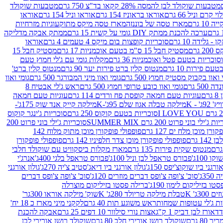
מטבעות שוקולד לבן להמסה 28% קקאו בד"צ 750 גרם
מטבעות שוקולד
קרם וניל 66 גרם
אוראו בראוניז 154 גרם
אוראו וניל 154 גרם
אוראו
1 גרם
מארז טסה של בוננזה
מארז טסה מיקס מתוק
עוגיות מזרחיות
ערכה להכנת ממתק DIY גומי על קשית 15 גרם
ממתק אבקה מדליקה
גלידה 10 גרם
סוכריות קופצות בום מיקס 4 טעמים 4 גרם
אוראו
 גרם
מסטיק חבל 15 ס"מ בטעם אוכמניות 17 גרם
מסטיק חבל 15
וכריות בטעם פטל ואוכמניות 36 גרם
מקלות גומי עם ג'לי חמוץ טעם
ם פירות 10 גרם
מנטוס קלין ברט פירות יער 90 גרם
מנטוס קלין ברט'
 ואוו בקבוק מסטיק חמוץ 500 גרם
גומי ואוו מיני המבורגר 500 גרם
גומי ואוו
50 גרם
גומי ואוו כובע טרופי חמוץ 500 גרם
ראש ג'לי אבטיח 8
ם
עוגיות טעם חמאה קופסת פח ורדים 114 גרם
עוגיות טעם חמאה
' - K
מילקה טבלה אגוז שלם 95ג'-K
מילקה קייק אנד שוק 175ג'-
סוכריות בטעם קוקוס 250 גרם
סוכריות ג'ינגר קוקוס
ג'ילי בוני פרוט 200 גרם SUMMER MIX
סוכריות ג'ילי בוני פרוט 200
רן מוכן מלח ים 127 גרם
פופפולי פופקורן מוכן מתוק מלוח 142
 גרם
פופפולי פופקורן מוכן צדר חלפיניו 142 גרם
פופפולי פופקורן
מנטוס שקית פירות 135 גרם
מארז מקלות ביסקוויט עם שוקולד חלבי
100ג'
פבורס טראפל לבן וניל 100ג'
פבורס טראפל בלגי 400ג'
אנרג'י
ורגני ביו שוקוצ'יפס 150ג'
גולון אורגני ביו דיאג'סטיב צ'יה 270ג'
גולון אורגני
3ג'
סוכ' צ'ופה צ'ופס דברים מוזרים 120ג'
סוכ' צ'ופה צ'ופס דברים
ו בזיליקום לימון 190ג'
ברילה פסטו בזיליקום מוצרלה
3ג' K
טבלת מילקה טריולד 280ג' K
שוק' מילקה אוראו 300גר'
ות ג'לי עטופות שמחות
ראש משוגע תות 40 גרם
לקקני מיני מארז כ 18 יח'
אורז לבן דביק 1 ק"ג
אצות נורי סילוור 10 דפים 25 גרם
אבקה להכנת
80 גרם
שוקולד רושן אורירי חלב 80 גרם
שוקולד רושן אורירי לבן