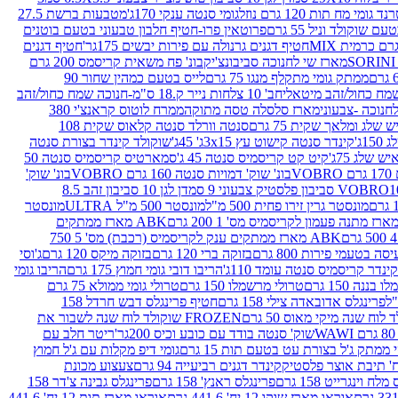
נד גומי מח תות 120 גרם נוזל
גומי סנטה ענקי 170ג'
מטבעות ברשת 27.5
שוקולד וניל 55 גרם
פרוטאין פרו-חטיף חלבון טבעוני בטעם בוטנים
חטיף דגנים גרנולה עם פירות יבשים 175גר'
חטיף דגנים
מארז שי לחנוכה סביבונצ'יק
בונ' פח משאית קריסמס 200 גרם
ממתק גומי מתקלף מנגו 75 גרם
לייס בטעם כמהין שחור 90
חב' 10 צלחות נייר ק.18 ס"מ-חנוכה שמח כחול/זהב
מארז סלסלה טסה מתוקה
ממרח לוטוס קראנצ'י 380
לג ומלאך שקית 75 גרם
סנטה וורלד סנטה קלאוס שקית 108
1ג'
קינדר סנטה קישוט עץ 3x15ג' 45ג'
שוקולד קינדר בצורת סנטה
 שלג 75ג'
קיט קט קריסמיס סנטה 45 ג'
סמארטיס קריסמיס סנטה 50
V
בונ' שוק' דמויות סנטה 160 גרם VOBRO
בונ' שוק'
לסטיק צבעוני 9 סמ
דן לגן 10 סביבון זהב 8.5
מונסטר גרין זירו פחית 500 מ"ל
מונסטר 500 מ"ל ULTRA
מונסטר
ABK מארז ממתקים
ABK מארז ממתקים ענק לקריסמיס (רכבת) מס' 5 750
סה בטעמי פירות 800 גרם
בזוקה ברי 120 גרם
בזוקה מיקס 120 גרם
ג'וסי
קינדר קריסמיס סנטה עומד 110ג'
הריבו דובי גומי חמוץ 175 גרם
הריבו גומי
ננה 150 גרם
טרולי מרשמלו 150 גרם
טרולי גומי ממולא 75 גרם
פרינגלס אדובאדה צילי 158 גרם
חטיף פרינגלס דבש חרדל 158
לוח שנה מיקי מאוס 50 גרם
FROZEN שוקולד לוח שנה לשבור את
שוק' סנטה בודד עם כובע וכיס 200גר'
ריטר חלב עם
י ממתק ג'ל בצורת עט בטעם תות 15 גרם
גומי דיפ מקלות עם ג'ל חמוץ
קינדר דגנים רביעייה 94 גרם
צעצוע מכונת
לח וינגרייט 158 גרם
פרינגלס ראנץ' 158 גרם
פרינגלס גבינה צ'דר 158
אוראו מארז שוקו 12 יח' 441.6 גרם
אוראו מארז תות 12 יח' 441.6