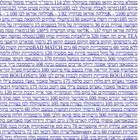
ממולא בקרם קקאו מצופה בשוקולד חלב 114 גרם
ד"ר גרארד סימול שוקולד חלב
מיקס 185ג'
מרסי לאבליז שוקולד לבן 185ג'
מרסי שקית פטיט מריר 125ג'
מרסי
יוגורט 100ג' - K
מילקה אוראו סנדוויץ' 92 ג' - K
מילקה אוראו לבן 100 ג' - K
קרמי 185ג'
פררו דופלו צ'וקנאט 130ג'
נחשולי שלוקים להקפאה בצורת נחש 280 מ"ל
הפתעה ענקית בנים 36 גרם
סוכריה על מקל בטעמים 15 גרם
סוכריה על מקל בט
מילקה אוראו חטיף 37ג' - K
ליאון שוקו חמישייה 5*30ג' 150ג'
מארז טסה מג
TEA אייס תה תפוח 320 מ"ל
אבקת נסקוויק שוקו 280ג'
נסטלה נסקפה קפה נמס 3 ב1
25 גרם
דפדפי קוקוס צ'יפס קוקוס בטעם קקאו 25 גרם
ווי סמארט קראנצי מנגו 0
ללא סוכר 60 גרם
סוכריות קשות 60 גרם BAD MATCH
סוכריות קשות WINTER 150 גרם Share pack
גרם
סוכריות על מקל בטעמי פירות עם מסטיק 120 גרם
סוכריות קולה ולימון 120 גרם
מ"ל
קוואקר 500 גרם
חלב מרוכז מבושל ממותק 370 גרם
סנאפי חטיפי אפונה יר
גרם
סנאפי חטיפי אפונה ירוקה פריכים בטעם גבינה 108 גרם
ממבה ביץ' בייטס 60
גרם
חטיף סטייל קוריאה אורז בטעם עוף פיקנטי 100 גרם
חטיף סטייל קוריאה א
גרם
BOULOS סוכריות דחוסות לבבות אדום לבן 500 גרם
BOULOS סוכריות דחוסות לבבות לבן ורוד 500 גרם
סאבור נאצ'וס דיפ מלוח רוטב סלסה 175 גרם
אל סאבור נאצ'ו בטעם צ'ילי חריף
800 גרם
אל סאבור נאצ'וס בטעם צ'ילי עם רוטב גבינה 175 גרם
חטיף דובאי חלב 
גרם
מזוודת הממתקים של מקס מלך הגומי
מייק אנד אייק רכבת הרים 120 גרם
גרם
ריטר יוגורט גאווה 100 גרם
ריטר קוקוס 100 גרם
ריטר מריר תפוז שקד 100 גרם
מדליוני מיקס 105 גרם
שוקולד בצורת פיצה 105 גרם
שוקולד לבן בצורת כדור 105 גר
חמוצות בטעם תות 60 גרם
זיזי קוביות חמוצות בטעם קולה 60 גרם
דגני בוקר 
קורנפלקס פרווה 500 גרם
קרם טופי פקאן חלבי 500 גרם
ממרח חלווה פיסטוק פרוו
גרם
סאמיאנג טופוקי בולדק קארבו 179 גרם קערה ורודה
ראמן סאמיאנג בולדק קארבו 
סאמיאנג בולדק חריף אקסטרים 70 גרם כוס אדום
נסקוויק אבקת בננה 350ג'
סוכריות חמוצות 60 גרם mystery
שלישיית וופל דובאי לבן 72 גרם
שלישיית וופל
גרם
פניני קראנץ מיקס מיני 150 גרם
טרנד ממתק בטעם מלון מתקלף גדול 135ג'