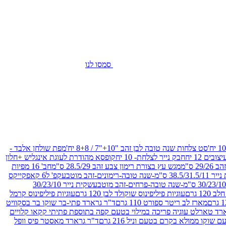
סמסו לנו
סט צלחות שנה טובה לבן זהב "10+"7 / 8+8 יח'
מפת שולחן אלבד -
חבק נייר לצלחת- 10 יח
קופסא מהודרת לעוגת אינגליש +חלון
 ס"מ
מגש עץ בצורת רימון צבע זהב 28.5/29 ס"מ
חב' 16 מפיות
-שנה טובה-רימונים-זהב מוטבע
קפ' ל6 קאפקייקס
שקית נייר 30/23/10
12 גרם
עוגיות פיליפינוס שוקולד לבן 120 גרם
עוגיות פיליפינוס קרמל
מארז לב ריטר ספורט 110 גרם
ד"ר גרארד פתי-בר שוקו בר בסקוויט
רד טארלט עוגיה פריכה במילוי בטעם קפה בתוספת פתיתי קקאו קלויים
קו ממולא בקרם בטעם וניל 216 גרם
ד"ר גרארד מאסטר פיס וופל