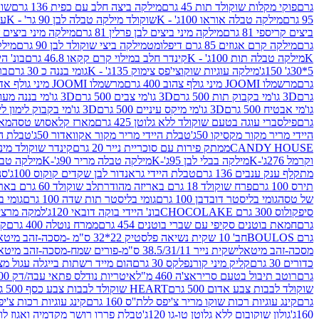
גרם
פוקי מקלות שוקולד תות 45 גרם
מילקה ביצה חלב עם כפית 136 גרם
שוקו
95 גרם
מילקה טבלה אוראו 100ג' - K
שוקולד מילקה טבלה לבן 90 גר' - K
עו
ביצים קריספי 81 גרם
מילקה מיני ביצים לבן פרלין 81 גרם
מילקה מיני ביצים ש.לבן
גרם
מילקה קרם אגוזים 85 גרם דיפלומט
מילקה ביצי שוקולד לבן 90 גרם
מילקה
K
מילקה טבלה תות 100ג' - K
קינדר חלב במילוי קרם קקאו 46.8 גרם
בונ' היי
5*30ג' 150ג'
מילקה עוגיות שוקוצי'פס צימוק 135ג' - K
גומי בננה כ 30 גרם
בר
גרם
מרשמלו JOOMI מיני גולף צהוב 400 גרם
מרשמלו JOOMI מיני גולף אדום 400 גרם
גרם
3D גו'מי בקבוק תות 500 גרם
3D גו'מי צבים 500 גרם
3D גו'מי בננה מעוצב 500 גרם
גו'מי אבטיח 500 גרם
3D גו'מי מיקס עיניים 500 גרם
3D גו'מי בקבוק לימון ליים 500 גרם
גרם
פילסברי עוגה בטעם שוקולד ללא גלוטן 425 גרם
מארז קלאסוש טסה
מאר
היידי מריר מקור מקסיקו 50ג'
טבלת היידי מריר מקור אקוואדור 50ג'
טבלת היי
CANDY HOUSE
ממתק פירות עם סוכריית נייר 20 גרם
קינדר שוקולד מיני פר
וקרמל 276ג'-K
מילקה בבלי לבן 95ג'-K
מילקה טבלה מריר 90ג'-K
מילקה טבלה ח
מתקלף ענק ענבים 136 גרם
טבלת היידי גראנדור לבן שקדים קוקוס 100ג'
סני
תירס 100 גרם
פרח שוקולד 18 גרם באריזה מהודרת
לב שוקולד 60 גרם באריזה מהודרת
של טסה
גומי בליסטר דובדבן 100 גרם
גומי בליסטר תות שדה 100 גרם
גומי בל
סיפקולוס 300 גרם CHOCOLAKE
בונ' היידי בוקה דובאי 120ג'
למקה מרציפן 62% 00
גרם
חמאת בוטנים סקיפי עם שברי בוטנים 454 גרם
ממרח נוטלה 400 גרם
קי
גרם BOULOS
חב' 10 שקית נשיאה פלסטיק 22*32 ס"מ -מסכה-זהב מיטאלי
מסכה-זהב מיטאלי
שקית נייר 38.5/31/11 ס"מ-פורים שמח-מסכה-זהב מיטאלי
כדורים 30 גרם
קליק מיני קורנפלקס 30 גרם
הום מייד רשתות בייגלה עגול מצופה ב
גרם
רוטב תיבול בטעם סריראצ'ה 460 מ"ל
איטריות נודלס פתאי עבה/דק 200 גרם
שוקולד לבבות צבע אדום 500 גרם
HEART שוקולד לבבות צבע כסף 500 גרם
גרם
קינג עוגיות רכות שוקו מריר צ'יפס ללת''ס 160 גרם
קינג עוגיות רכות צ'יפס ק
160ג'
גולון שוקובום ללא גלוטן טו-גו 120ג'
טבלת פררו רושר מקדמיה ואגוז לוז 90 גר