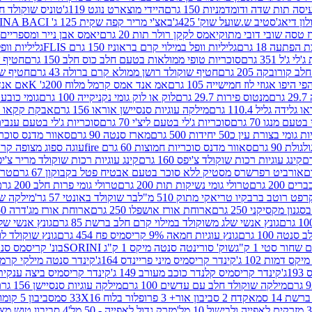
ה תות שדה ודומדמניות 150 גרם
היידי מוצארט נוגט 119ג'
טוניס שוקולד חלב 
לון דיאג'סטיב ש.שועל שוק' 425ג'
באצ'י מריר קפה שקית 125 ג' PERUGINA BACI
 טסה שובי דובי מתוק
יאמס לקקן רולר תות 20 גרם
יאמס אבן נייר ומספריים 18 גרם
 הפתעה 18 גרם
גליליות וופל במילוי קרם בראוניז 150 גרם FLIS
גליליות וופל במי
ג'ל 351 גרם
סוכריות טופי ממולאות בטעם חלב כוס חלב 150 גרם
חטיף שו
קורובקה 205 גרם
חטיף שוקולד רושן ממולא קרם ברולה 43 גרם
חטיף שוק
 היפו אגוזי לוז חמישייה 105 גרם
אמ אנד אמס קרמל מלוח 200ג' K
אם אנד א
ם
מנטוס פירות 29.7 גרם
לוק או לוק גומי נקניקייה 100 גרם
גומי כובע כחול
 גלידה גליל 110.4 גרם
מילקה עוגיות סנסיישן אוראו 156 גרם
אבקת קקאו 400 גרם
טעם מנגו 70 גרם
סוכריות ג'לי בטעם ליצ'י 70 גרם
סוכריות ג'לי בטעם ענבים 70 ג
ומי בצורת עין כ50 יחידות 500 גרם
מארז סנטה 90 גרם
סאוור מדנס סוכריות
 90 גרם
סאוור מדנס סוכריות חמוצות 60 גרם fire
עוגה ספוג מצופה קרם וניל 
קינג עוגיות רכות שוקולד צ'יפס 160 גרם
קינג עוגיות רכות שוקולד מריר צ'יפס 160 
אורביט רפרשרס מסטיק ללא סוכר בטעם אבטיח פטל בקבוקון 67 גרם
טרולי
 200 גרם
טרולי גומי נשיקות תות 200 גרם
טרולי גומי פרות חלב 200 גרם
רפט רוטב ברבקיו טריאקי מתוק 510 מ"ל
בר שוקולד באונטי 57 גר'
מילקה שוקו
ון מקסיקני 250 גרם
ארוחת אורז אושפלו 250 גרם
ארוחת אורז מג'דרה 250 גרם
גונץ אנשי שלג משוקולד במילוי קרם חלב ברשת 85 גרם
גונץ אנשי שלג
נטה 100 גרם
גונץ עוגיות חמאה 9% קריסמיס פח 454 גרם
גונץ שוקולד לו
שחור סטי 1 ק"ג
שוק' סורינטה סנטה מיקס 1 ק"ג SORINI
בונ' קריסמס סנטה עם פפ
ס דמות 102 ג'
קינדר קריסמיס מיני פריינדס 164ג'
קינדר סנטה מילקי קרמל 110
ג'
קינדר קריסמיס קלנדר כוכב מעורב 149 ג'
קינדר קריסמיס ביצה ענקית בנו
מילקה שוקולד חלב עם עדשים 100 גרם
מילקה עוגיות סנסיישן 156 גרם
ת 14 סמ
אקדח 2 סביבון אור+ 3 פרופלור בלוח 33X16 סמ
סביבון 5 קומות בלוח 17X12 סמ
מזרק גדול לאפייה - 50 מל'
4 סביבון טוש מצייר בלוח 29X10 סמ