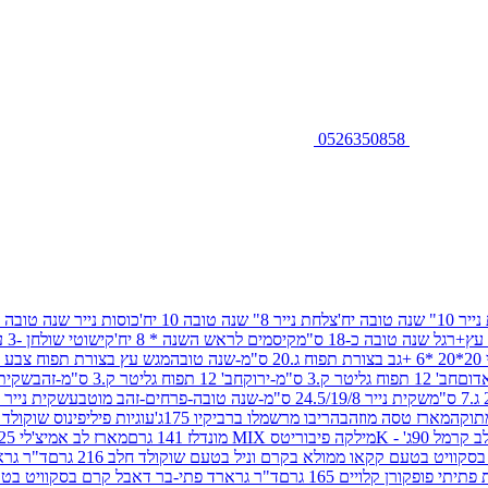
0526350858
שנה טובה יח'
צלחת נייר 8" שנה טובה 10 יח'
כוסות נייר שנה טובה 10 יח'
+רגל שנה טובה כ-18 ס"מ
קיסמים לראש השנה * 8 יח'
קישוטי שולחן -3 עיצובים 12 יח
ובה
מגש עץ בצורת תפוח צבע זהב 29/26
חב' 12 תפוח גליטר ק.3 ס"מ-ירוק
חב' 12 תפוח גליטר ק.3 ס"מ-זהב
שקית נייר 38.5/31.5/11 ס"מ
שקית נייר 24.5/19/8 ס"מ-שנה טובה-פרחים-זהב מוטבע
שקית נייר 30/23/10 ס"מ-שנה טובה-פרחים-זהב מוטבע
תוקה
מארז טסה מוזהב
הריבו מרשמלו ברביקיו 175ג'
עוגיות פיליפינוס שוקולד חלב 0
ל 90ג' - K
מילקה פיבוריטס MIX מונדלז 141 גרם
מארז לב אמיצ'לי 125 גרם
וויט בטעם קקאו ממולא בקרם וניל בטעם שוקולד חלב 216 גרם
ד"ר גרא
פופקורן קלויים 165 גרם
ד"ר גרארד פתי-בר דאבל קרם בסקוויט בטעם שו