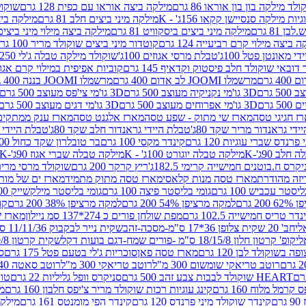
לד מילקה בון בון אוראו 86 גרם
מילקה ביצה אוראו עם כפית 128 גרם
שוקולד
גיות מילקה סנסיישן קקאו 156ג' - K
מילקה מיני ביצים חלב 81 גרם
מילקה ביצים 
 81 גרם
מילקה מיני ביצים ביסקוויט 81 גרם
מילקה ביצה מילוי מיני ביצים 97 גר
 ביצה מילוי קרם רביעייה 124 גרם
קוטדור מיני ביצים שוקולד מריר 100 גרם
די מאונטן פטל 100ג'
טבלת מרסי אגוזים 100ג'
שוקולד מילקה טבלה ג'לי 250 גר'-K
 דובאי שוקולד חלב פיסטוק וקדאיף 145 גרם
קוביות אפיפית במילוי קרם אגוזי לוז
מרשמלו JOOMI לב אדום 400 גרם
מרשמלו JOOMI בננה 400 גרם
3D גו'מי נקניקיה מעוצב 500 גרם
3D גו'מי צי'פס מעוצב 500 גרם
3D גו'מי אפרוחים מעוצב 500 גרם
3D גו'מי דגים מעוצב 500 גרם
ז חגיגי טסה
מארז שי מתוק - שפע טסה
מארז אלגנט טסה
מארז ענק ממתקים
די גראנדור מריר שקד 80ג'
טבלת היידי גראנדור חלב שקד 80ג'
טבלת היידי גר
נדס שברי עוגיות 120 גרם
קינדר מקסי 100 גרם
בר טובלרון שקד כחול 100ג'
לב 90ג'-K
מילקה טבלה יוגורט 100ג' - K
מילקה טבלה שברי אגוז 90ג'-K
קרס ח.בוטנים חמישייה קרימי 182.5ג'
ריץ קרקר 200 גרם
שוקולד מרסי מריר 250 ג
מארז טסה מנות קלאסי
מארז טסה מתוק מתמיד
מארז ים של מות
יסטר עכביש 100 גרם
גומי בליסטר פיצה 100 גרם
גומי בליסטר מילקשייק 100 גרם
2 גרם
למקה מרציפן 54% 200 גרם
למקה מרציפן 38% 200 גרם
קונ
נדר טריס חמישייה 102.5 גרם
מפת שולחן פורים כ 274*137 סמ ניילון
מארז שמי
חב' 20 שקית צלופן 36*17 ס"מ-מסכה-זהב
שקית נייר לבקבוק 11/11/36 ס"מ ס"מ-פורים שמח- דגם ענן
קופ' קרטון חלון 18/15/8 ס"מ -פורים שמח-דגם בועות דקל
שקית קרטון 24.5/19/8 ס"מ-פורים שמח-דגם בועות דקל
שוקולד לבן 120 גרם
מארז טסה פאן
סוכריות ג'לי בטעם פטל 175 גרם
סו
רוטב טריאקי שומשום 300 מ"ל
רוטב טריאקי 300 מ"ל
רוטב סאטה 240 גרם
HEART שוקולד לבבות צבע זהב 500 גרם
סניקרס וופל גליליות 22 גרם
טווי
רמל מלוח 160 גרם
קינג עוגיות רכות שוקולד מריר צ'יפס חלבון 160 גרם
מר
ם
קינדר שוקולד מיני פרנדס 120 גרם
קינדר הפי מומנטס 161 גרם
מילקה ע