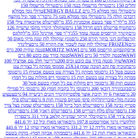
טרולי מרשמלו בננה 150 גרם
טרולי מרשמלו 150
לא 75 גרם ENERGY BALLZ
טרולי גומי ממולא
גרם
טרולי גומי ממולא מנגו 75 גרם
ד"ר פפר וניל מוקצף
 פפר בטעם אוכמניות 355 מ"ל
פרינגלס אדובאדה צילי 158
נגלס דבש חרדל 158 גרם
שוקולד קינדר מקסי שישייה 126
ריסמיס סנטה עומד 55ג'
ד"ר פפר אורגינל 355 מ"ל
קלוגס
 בוקר תירס 250 גרם
גונץ שוקולד לוח שנה מיקי מאוס 50
 את הקרח 50 גרם
צילינדר
50 גרם MORITZ WAWI
סנטה שקית 200 גרם
לנדר 50 גרם WAWI
סנטה בודד עם כובע 80 גרם
 סנטה בודד עם כובע וכיס 200גר'
ריטר חלב עם אמיצ'לי 100
 זהב חנוכה שמח 25X14 סמ
גוסי ממתק ג'ל בצורת עט
ם
גוסי ממתק ג'ל בצורת עט בטעם אבטיח 15 גרם
גוסי
ורת עט בטעם תות 15 גרם
גומי דיפ מקלות עם ג'ל חמוץ
ם
גומי דיפ מקלות עם ג'ל חמוץ בטעם פטל 30
דובאי 200 גרם
גוסי ג'ל בקבוק חמוץ 20 גרם
גוסי ג'ל סמיילי
וצר פלסטיק
קינדר דגנים רביעייה 94 גרם
צעצוע
סוכריות
לקקן סיסי סטיקס פינגווין תות 9 גרם
פרינגלס פילי
רם
פרינגלס הכל בייגל 158 גרם
פרינגלס שמנת בצל צדר
נגלס מלח וינגרייט 158 גרם
פרינגלס ראנץ' 158 גרם
פרינגלס
קיבלר קרקר שמינייה קלאב צ'דר 311 גרם
פררו
אסורטמנט 197.8 גרם
אוראו מארז וניל 12 יח' 441.6
ידה 12 יח' 331.2 גרם
אוראו מארז שוקו 12 יח' 441.6
ת 12 יח' 441.6 גרם
ממתק אבקה חמוץ- מתוק בטעם