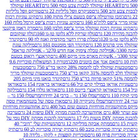
ולד לבבות צבע כסף 500 גרם
HEART שוקולד
50 גרם
סניקרס וופל גליליות 22 גרם
טוויקס וופל גליליות
ו טורטילה צ'יפס בטעם צ'ילי מתוק 100 גרם
קינג עוגיות רכות
ס ללת''ס 160 גרם
קינג עוגיות רכות צ'יפס קרמל מלוח 160
יות רכות שוקולד מריר צ'יפס חלבון 160 גרם
מרק ראמן פיקנטי
 גרם
גולון שרקיז ללא גלוטן טו-גו 160ג'
גולון שוקובום
 120ג'
טבלת פררו רושר מקדמיה ואגוז לוז 90 גרם
קינדר
נדס 120 גרם
קינדר הפי מומנטס 161 גרם
מילקה עוגת
מילקה טבלה צימוק אגוז חדש 270ג' - K
מילקה טראפל
שקית מארס מיני מיקס 400 גרם
קראנצ'י רואופ בטעם
אם אנד אם בוטנים 220ג'
מנורת 3 המשאלות סוכריות 9.6
לד לבן להמסה 28% קקאו בד"צ 750 גרם
מטבעות
 קקאו בד"צ 750 גרם
מטבעות שוקולד מריר
קינדר בואנו מיני מיקס 205
ראו במילוי קרם וניל 66 גרם
אוראו בראוניז 154 גרם
אוראו
אוראו קראנצ'י בייטס 110 גרם
אוראו גולדן 154 גרם
מילקה
מרשמלו 150 גר – ברבי 24 יחידות
מרשמלו 150 גר –
מרשמלו נקניקייה 10 גרם
מארז טסה של בוננזה
מארז טסה
עוגיות מזרחיות בטעם שום בצל 400 גרם אחוה
עוגיות מזרחיות
ערכה להכנת ממתק DIY טיפות 24 גרם
ערכה
 17 גרם
ערכה להכנת ממתק DIY גומי על
ממתק אבקה מדליקה 12 גרם
הנשיקות שלי "דובי" 40
 סוכריות כוכב 60 גרם
תיק יצירה סוכריות לב 60 גרם
תיק
פרח 60 גרם
סוכריות קופצות + לקקן - גלידה 10