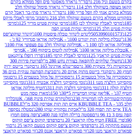
 216 גרם
ד"ר גרארד מאסטר פיס וופל ממולא בקרם
שוקולד חלב 114 גרם
ד"ר גרארד סימול שוקולד חלב
וזי לוז וופל פריך 100 גרם
ד"ר גרארד פתי-בר דאבל קרם
לא בקרם בטעם שוקולד חלב 216 גרם
בונ' מרסי לאבלי מיקס
בליז שוקולד לבן 185ג'
מרסי שקית פטיט מריר 125ג'
מרסי
ב 125ג'
מרסי שקית פטיט קפה
505399010
לינדט לינדור טבלה פיסטוק 100ג'
קינדר שוקוצ'יפס
ילקה תות יוגורט 100ג' - K
מילקה אוראו סנדוויץ' 92 ג' -
בן 100 ג' - K
מילקה שוקולד חלב עם פצפוצי אורז 100ג'
ה אוראו 100ג' K
מילקה לוטוס ביסקוף 90ג' - K
מרסי
אנץ' 125ג'
מרסי לאבליז קרמי 185ג'
פררו דופלו צ'וקנאט
 שלוקים להקפאה בצורת נחש 280 מ"ל
פרוטיז פירות 300
י בשקית 300 גרם
פרינגלס אורגינל 165 גרם
קנדי בייטס ירוק
קנדי בייטס מתוק אדום 20 גרם
ביצת הפתעה ענקית בנים 36
ל מקל בטעמים 15 גרם
סוכריה על מקל בטעמים 15 גרם
גומי
 מנגו 311ג'
גומי מקסיקני דולצ'ה אבטיח 311ג'
גומי מקסיקני
ג'
גומי מקסיקני דולצ'ה תות 311ג'
חטיף מילקה אוראו
ליאון שוקו חמישייה 5*30ג' 150ג'
מארז טסה מגש
יקס לבן חמישייה 230ג'
מלטיזרס שקית פינוק 68ג'- K
טובלרון
BUBBLE TEA אייס תה תות אפרסק 320 מ"ל
BUBBLE
אבקת נסקוויק שוקו 280ג'
נסטלה נסקפה
פסטה ברילה חלבון פנה 400ג'
צ'ופה צופס חמוץ
דפדפי קוקוס צ'יפס קוקוס
2 גרם
דפדפי קוקוס צ'יפס קוקוס בטעם קקאו 25 גרם
ווי
 מנגו 20ג'
ווי סמארט קראנצי אננס 20ג'
ווי סמארט קראנצי