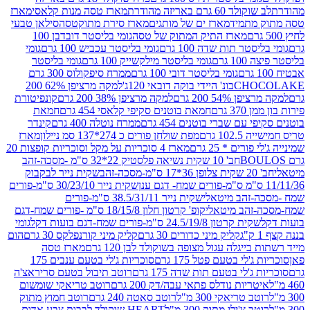
ד 60 גרם באריזה מהודרת
מארז טסה מנות קלאסי
מארז
מתמיד
מארז ים של מותגים
מארז סירת מתוקטסה
סילאן טבעי
מארז התיק המתוק של טסה
גומי בליסטר דובדבן 100
טר תות שדה 100 גרם
גומי בליסטר עכביש 100 גרם
גומי
 גרם
גומי בליסטר מילקשייק 100 גרם
גומי בליסטר
גומי בליסטר דובי 100 גרם
ממרח סיפקולוס 300 גרם
CHO
בונ' היידי בוקה דובאי 120ג'
למקה מרציפן 62% 200
54% 200 גרם
למקה מרציפן 38% 200 גרם
קונפיטורת
3 גרם
חמאת בוטנים סקיפי קלאסי 454 גרם
חמאת
עם שברי בוטנים 454 גרם
ממרח נוטלה 400 גרם
קינדר
10 גרם
מפת שולחן פורים כ 274*137 סמ ניילון
מארז
רים * 25 גרם
מארז 4 סוכריות על מקל וסוכריות קופצות 20
חב' 10 שקית נשיאה פלסטיק 22*32 ס"מ -מסכה-זהב
כה-זהב
שקית נייר לבקבוק
שקית נייר 30/23/10 ס"מ-פורים
-זהב מיטאלי
שקית נייר 38.5/31/11 ס"מ-פורים
זהב מיטאלי
קופ' קרטון חלון 18/15/8 ס"מ -פורים שמח-דגם
קית קרטון 24.5/19/8 ס"מ-פורים שמח-דגם בועות דקל
גומי
קליק מיני כדורים 30 גרם
קליק מיני קורנפלקס 30 גרם
הום
ייגלה עגול מצופה בשוקולד לבן 120 גרם
מארז טסה
'לי בטעם פטל 175 גרם
סוכריות ג'לי בטעם ענבים 175
ג'לי בטעם תות שדה 175 גרם
רוטב תיבול בטעם סריראצ'ה
ריות נודלס פתאי עבה/דק 200 גרם
רוטב טריאקי שומשום
ב טריאקי 300 מ"ל
רוטב סאטה 240 גרם
רוטב חמוץ מתוק
ב צ'ילי מתוק 300 מ"ל
HEART שוקולד לבבות צבע אדום