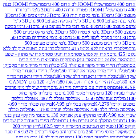
מרשמלו JOOMI לב אדום 400 גרם
מרשמלו JOOMI בננה
JOOM פטריה ורודה 400 גרם
3D גו'מי דובי ורוד
3D גו'מי בקבוק תות 500 גרם
3D גו'מי צבים 500 גרם
3D
 500 גרם
3D גו'מי נקניקיה מעוצב 500 גרם
3D גו'מי
גרם
3D גו'מי דובי כחול מעוצב 500 גרם
3D גו'מי כבשה
3D גו'מי אבטיח 500 גרם
3D גו'מי מיקס עיניים 500
3D גו'מי אפרוחים מעוצב 500
3D גו'מי כלבים מעוצב 500
ראוניז ללא גלוטן 415 גרם
פילסברי עוגה בטעם שוקולד ללא
מארז קלאסוש טסה
מארז חגיגי טסה
מארז שי מתוק - שפע
אלגנט טסה
מארז ענק ממתקים טסה
מארז מותגי הבית
ידי מריר מקור וונצואלה 50ג'
טבלת היידי מריר מקור מקסיקו
ידי מריר מקור אקוואדור 50ג'
טבלת היידי גראנדור מריר
לת היידי גראנדור חלב שקד 80ג'
טבלת היידי גראנדור מריר
ת היידי גראנדור חלב אגוז 80ג'
רולטה 120 גרם CANDY
תק פירות עם סוכריית נייר 20 גרם
קינדר שוקולד מיני פרנדס
רם
קינדר מקסי 100 גרם
בר טובלרון שקד כחול
וז שלם 250ג' - K
מילקה טבלה לו 87ג'-K
טבלת מילקה
2ג'-K
מילקה בבלי לבן 95ג'-K
מילקה טבלה מריר 90ג'-
חלב 90ג'-K
מילקה טבלה יוגורט 100ג' - K
מילקה טבלה
גומי מתקלף ענק אפרסק 136 גרם
גומי מתקלף ענק בננה
י מתקלף ענק ענבים 136 גרם
טבלת היידי גראנדור לבן שקדים
סניקרס ח.בוטנים חמישייה קרימי 182.5ג'
ריץ קרקר 200
סי מריר 250 גרם
הריבו זהב מקסי דובונים 375ג'
מארז ספר
ומי בליסטר תירס 100 גרם
פרח שוקולד 18 גרם באריזה