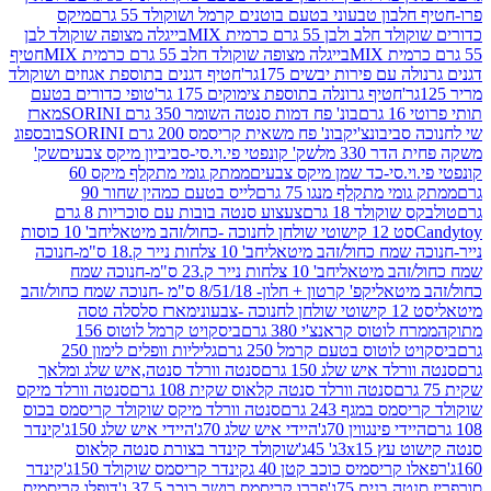
בון טבעוני בטעם בוטנים קרמל ושוקולד 55 גרם
מיקס
 ולבן 55 גרם כרמית MIX
בייגלה מצופה שוקולד לבן
בייגלה מצופה שוקולד חלב 55 גרם כרמית MIX
חטיף
עם פירות יבשים 175גר'
חטיף דגנים בתוספת אגוזים ושוקולד
חטיף גרונלה בתוספת צימוקים 175 גר'
טופי כדורים בטעם
ם
בונ' פח דמות סנטה השומר 350 גרם SORINI
מארז
ביבונצ'יק
בונ' פח משאית קריסמס 200 גרם SORINI
בובספוג
 330 מל
שק' קונפטי פי.וי.סי-סביביון מיקס צבעים
שק'
וי.סי-כד שמן מיקס צבעים
ממתק גומי מתקלף מיקס 60
י מתקלף מנגו 75 גרם
לייס בטעם כמהין שחור 90
קולד 18 גרם
צעצוע סנטה בובות עם סוכריות 8 גרם
1 קישוטי שולחן לחנוכה -כחול/זהב מיטאלי
חב' 10 כוסות
 שמח כחול/זהב מיטאלי
חב' 10 צלחות נייר ק.18 ס"מ-חנוכה
הב מיטאלי
חב' 10 צלחות נייר ק.23 ס"מ-חנוכה שמח
יטאלי
קפ' קרטון + חלון- 8/51/18 ס"מ -חנוכה שמח כחול/זהב
עוני
מארז סלסלה טסה
לוטוס קראנצ'י 380 גרם
ביסקויט קרמל לוטוס 156
לוטוס בטעם קרמל 250 גרם
גליליות וופלים לימון 250
ד איש שלג 150 גרם
סנטה וורלד סנטה,איש שלג ומלאך
סנטה וורלד סנטה קלאוס שקית 108 גרם
סנטה וורלד מיקס
 במגף 243 גרם
סנטה וורלד מיקס שוקולד קריסמס בכוס
י פינגווין 70ג'
היידי איש שלג 70ג'
היידי איש שלג 150ג'
קינדר
3xג' 45ג'
שוקולד קינדר בצורת סנטה קלאוס
קריסמיס כוכב קטן 40 ג
קינדר קריסמס שוקולד 150ג'
קינדר
בנים 75ג'
פררו קריסמס רושר כוכב 37.5 ג'
דופלו קריסמיס