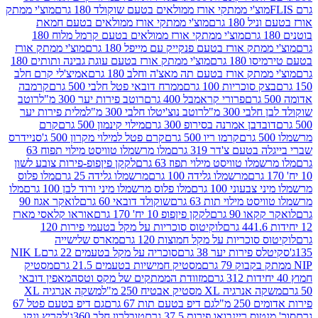
וצ'י ממתקי אורז ממולאים בטעם שוקולד 180 גרם
מוצ'י ממתק
180 גרם
מוצ'י ממתקי אורז ממולאים בטעם חמאת
מוצ'י ממתקי אורז ממולאים בטעם קרמל מלוח 180
תק אורז בטעם פנקייק עם מייפל 180 גרם
מוצ'י ממתק אורז
18 גרם
מוצ'י ממתק אורז בטעם עוגת גבינה ותותים 180
תק אורז בטעם תה מאצ'ה וחלב 180 גרם
אמיצ'לי קרם חלב
סוכריות 100 גרם
ממרח דובאי פטל חלבי 500 גרם
קרמבה
פרורי קראמבל 400 גרם
רוטב פירות יער 300 מ"ל
רוטב
 300 מ"ל
רוטב נוצ'יטלו חלבי 300 מ"ל
מלית פירות יער
דבן אמרנה בסירופ 300 גרם
מילוי קינמון 500 גרם
קרם
קרמו ריו 500 גרם
קרם פטל למילוי מקרון 500 ג'
סניידרס
טעם צ'דר 319 גרם
מלו מרשמלו טוויסט מילוי תפוח 63
לו טוויסט מילוי תפוז 63 גרם
לקקן פיןפופ-פירות צובע לשון
מרשמלו גלידה 100 גרם
מרשמלו גלידה 25 גרם
מלו פלוס
עוני 100 גרם
מלו פלוס מרשמלו מיני ורוד לבן 100 גרם
מלו
 מילוי תות 63 גרם
שוקולד דובאי 60 גרם
לואקר אגוז 90
ו 90 גרם
לקקן פיןפופ 10 יח' 170 גרם
אוראו קלאסי מארז
לוקיטוס סוכריות על מקל בטעמי פירות 120
סוכריות על מקל חמוצות 120 גרם
מארס שלישייה
פירות יער 38 גרם
סוכריה על מקל בטעמים 22 גרם
NIK L
מסטיק חמישיות בטעמים 21.5 גרם
מסטיק
מזוודת הממתקים של מקס וטסה
מאפין דובאי
יה XL מסטיק אבטיח 250 מ"ל
משקה אנרגיה XL
2 מ"ל
גם דיפ בטעם תות 67 גרם
גם דיפ בטעם פטל 67
ס ריינבואו פירות 37.5 גרם
טובלרון חלב 360ג'
לקריץ ונקו