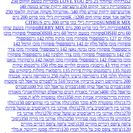
2 גרם I LOVE YOU
סוכריות בטעם קוקוס 250
ינגר קוקוס 250 גרם
צ'יפס ירקות שורש בטטה 40ג
רקות שורש סלק 40ג' -אורגני
הל משקה אנרגיה קלאסי 250
 שוקו חום 200ג'- K
סוכריות ג'ילי בוני פרוט 200 גרם
SUM
סוכריות ג'ילי בוני פרוט 200 גרם CITRUS
ילי בוני פרוט 200 גרם BERRY MIX
פופקורן בטעם שוקו
פופקורן בטעם קרמל 60 גרם OISHI
פופפולי פופקורן מוכן
פופפולי פופקורן מוכן מתוק מלוח 142 גרם
פופפולי
פלפל מלח ים 142 גרם
פופפולי פופקורן מוכן קרמל 142
ופקורן מוכן גבינה נאצו 142 גרם
פופפולי פופקורן מוכן צדר
פופפולי פופקורן מוכן צדר חלפיניו 142 גרם
פופפולי פופקורן
גרם
פופפולי פופקורן מוכן חמאה 142 גרם
קינדר בואנו
ם
גונץ בוטנים קלויים עם מלח 150 גר'
מנטוס שקית
מנטוס שקית פירות 135 גרם
מארז מקלות ביסקוויט עם
גרם
זריפה גרעיני דלעת 250 גרם
זריפה גרעיני אבטיח
ט רוטב ברביקיו אורגינל 510 מ"ל
פבורס טראפל לבן פיסטוק
טראפל שוקו 100ג'
פבורס טראפל לבן וניל 100ג'
פבורס
ג'
אנרג'י מאגדת דגנים טראפלס ושוקולד
אנרג'י מאגדת
ר
נסקוויק אבקת תות 350ג'
גולון טוסטדה ללא ת.סוכר
וסטדה ללא סוכר 350ג'
גולון אורגני ביו שוקוצ'יפס 150ג'
גולון
אג'סטיב צ'יה 270ג'
גולון אורגני ביו דיאג'סטיב ש.שועל פירות
אורגני ביו דיאג'סטיב ש.שועל שוקו 270ג'
גולון אורגני ביו
גולון מגה סנדוויץ' 250ג'
גולון אורגני ביו מריה 350ג'
סוכ'
ברים מוזרים 120ג'
סוכ' צ'ופה צ'ופס דברים מוזרים
צופס סוכ על מקל חמוץ 120ג'
ברילה פסטו ריקוטה א.מלך