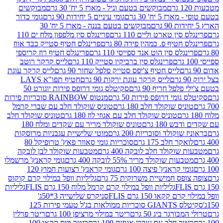
מבוקשים בטעם וניל - מארז 5 יח' 30 גרם
מבוקשים
5 יח' 30 גרם
גומי עיניים 5 יחידות 90 גרם
גומי כדור
מבוקשים בטעם בננה - מארז 5 יח' 30
ין טארט וליים 110 גרם
פרינגלס סין מלפפון מלח ים 110
חטיף פ. כמהין פירה 80 גרם
פרינגלס חטיף סטייק כבד אווז
לס סין הוט אנד ספייסי 110 גרם
פרינגלס חטיף רוז קריספי
פרינגלס סין ברביקיו סטייק 110 גרם
לייס קרקר רוטב
לייס חטיף צ'יפס סטייק פלפל שחור 90 גרם
לייס קרקר עוגת
לייס קרקר עוגת ירקות 90 גרם
חטיף תפו"א LAYS
פל חריף 90 גרם
סקיטלס גומי דרופס פירות יוגורט 50
ומי דרופס פירות 50 גרם
מנטוס RAINBOW סוכריות פירות
יס שוקולד חלב 180 גרם
טוניס שוקולד חלב עם שברי קרמל
טוניס שוקולד חלב עם אגוזי לוז 180 גרם
טוניס שוקולד חלב
 180 גרם
טוניס שוקולד מריר עם שקדים ומלח 180
וקולד וסוכריות 200 גרם
מוטי שלישיית עגבניות מרוסקות
ר חלב 175 גרם
סוכריות גומי סאוור פאץ' טרופיקל 80
וקולד חלב לובקה 400 גרם
מטבעות שוקולד לבן לובקה
ות שוקולד מריר 55% לובקה 400 גרם
גומי קראנץ' מרשמלו
י קראנץ' פיצה 100 גרם
גומי קראנץ' רצועות חמוץ 120
ס חמישיית משרוקית 75 גרם
גליליות וופל במילוי קרם קוקוס
גליליות וופל במילוי קרם קרמל מלוח 150 גרם FLIS
גליליות
קקאו 150 גרם FLIS
סניקרס שלישייה 3*50ג'
סקיטלס GIANTS סוכריות ממולאות בג'ל טעמי פירות 125
ורגר ביג 50 גרם
ריטר במילוי מרציפן 100 גרם
ריטר פרלין
ר חלב עם שברי אגוזים 100 גרם
ריטר מוס קקאו 100