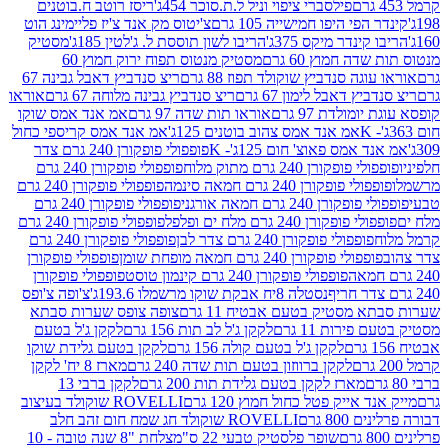
פילסברי ציפוי וניל ל.ת.סוכר 454ג'
ריסז רוטב ח.בוטנים
פי היפו חמישייה 105 גרם
צ'יטוס מק אנד צ'יז פליימינג הוט
ינדר מיקס 375ג'
הריבו לשון תוססת ל. ג'לטין 185ג'
מסטיק
ה חמוץ 60 גרם
מסטיק מנטוס תפוח ירוק חמוץ 60
גה סנדביץ שוקולד תפוז 88 גרם
ריצ סנדביץ דאבל גבינה 67
ץ דאבל לימון 67 גרם
ריצ סנדביץ גבינה מלוחה 67 גרם
אוראו
מולדת 97 גרם
אוראו תות שדה 97 גרם
אמ אנד אמס שוקו
אמ אנד אמס צהוב בוטנים 125ג'
אמ אנד אמס קריספי כחול
אמס פאוצ' חום 125ג'- K
פופפולי פופקורן 240 גרם צדר
פופקורן 240 גרם מתוק מלוח
פופפולי פופקורן 240 גרם
י פופקורן 240 גרם חמאה סינמה
פופפולי פופקורן 240 גרם
רן 240 גרם חמאה אורגני
פופפולי פופקורן 240 גרם
פופקורן 240 גרם מלח ים ופלפל
פופפולי פופקורן 240 גרם
פופפולי פופקורן 240 גרם צדר לבן
פופפולי פופקורן 240 גרם
פולי פופקורן 240 גרם חמאה מופחת שומן
פופפולי פופקורן
פופפולי פופקורן 240 גרם קינמון טוסט
פופפולי פופקורן
נסטלה 8יח אבקת שוקו מרשמלו 193.6ג'
צ'ופה צ'ופס
 מסטיק בטעם אבטיח 11 גרם
צופה צופס שערות סבתא
ירות 11 גרם
לקקן ג'ל לב תות 156 גרם
לקקן ג'ל בטעם
לקקן ג'ל בטעם קולה 156 גרם
לקקן בטעם גלידת שוקו
לקקן ברווזון בטעם תות שדה 240 גרם
מארז 8 יח' לקקן
מארז לקקן בטעם גלידת תות 200 גרם
לקקן ברבי 13
 אייק פטל כחול חמוץ 120 גרם
ROVELLI שוקולד בעיצוב
80 גרם
ROVELLI שוקולד חג שמח חום זהב חלב
שופר פלסטיק טבעי 22 ס"מ
צלחת "8 שנה טובה - 10