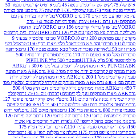
קיט קט קריסמיס סנטה 45 ג'
סמארטיס קריסמיס סנטה 50
עומד 70ג'
גונץ שוקולד LOL לוח שנה 75 גרם
בונ' זהב בצורת
תקים 170 גרם VOBRO
בונ' ירוקה בצורת עץ עם
בונ' שוק' דמויות סנטה 160 גרם
נ' שוק' גריזלי קריסמס 156 גרם VOBRO
בונ' אדומה
עץ מקרטון עם שרי 126 גרם VOBRO
בונ' בית קריסמס
 200 גרם VOBRO
10 סביבון פלסטיק צבעוני 9
טראפל בלגי מארז כסף 150ג'
טראפל בלגי
אירופה סוכריות מקל סבא בטעם מנטה 170 גרם
אירופה
סבא בטעם תות 170 גרם
מונסטר גרין זירו פחית 500
ULT
מונסטר 500 מ"ל PIPELINE
ABK
PU
לקריסמיס ידית אדומה מס' 2 300 גרם
ABK מארז מתנה
מס' 1 200 גרם
ABK מארז ממתקים לקריסמיס ידית
ABK מארז ממתקים יוקרתי לקריסמיס (מלאך) מס'
ABK מארז ממתקים גדול לקריסמיס דגם תיק מס' 4 500
קיבלר
גבינה צ'דר כתום 311 גרם
צ'יז איט קרקר גבינה צהובה 127
ולטרה תות 500 מ"ל
מונסטר 500 מ"ל ROSSI
גומי לעיסה
 גרם
בזוקה ברי 120 גרם
בזוקה מיקס 120 גרם
ג'וסי דרופ
ת טרופי 120 גרם
בזוקה טרופי 120 גרם
בזוקה פירות 120
מס כחול קריספי 107ג'
פררו רושר קריסמיס עץ אשוח
קריסמיס סנטה עומד 110ג'
הריבו דובי גומי חמוץ 175
י צ'יפס חמוץ 175ג'
בייגלה ציו מקלות תפו"א 80 גרם
בייגלה
ים 100 גרם
טרולי גומי ממולא תות 75 גרם
טרולי גומי