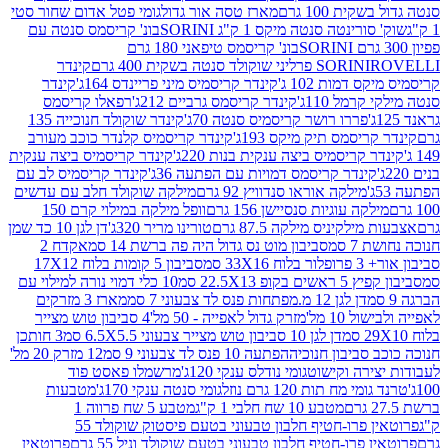
ת 100 גרם
מארז טסה אור גדול
גומי פטל אדום שחור סטי
רינטה סנטה מיקס 1 ק"ג SORINI
בונ' קריסמס סנטה עם
בונ' קריסמס טיפאני 180 גרם
גרם
SORINI
קינדר
דמות 102 ג'
קינדר קריסמיס מיני פריינדס 164ג'
קינדר
מל 110ג'
קינדר קריסמס גרביים 212ג'
רפאלו קריסמס
פררו רושר קריסמיס סנטה 70ג'
קינדר שוקולד חנוכייה 135
יסמס תיק מיקס 193ג'
קינדר קריסמיס קלנדר כוכב מעורב
 קריסמיס ביצה ענקית בנות 220ג'
קינדר קריסמיס ביצה ענקית
ינדר קריסמס דמויות עם הפתעה 36ג'
קינדר קריסמיס לב עם
מילקה אוראו סנדוויץ 92 גרם
מילקה שוקולד חלב עם עדשים
קה עוגיות סנסיישן 156 גרם
וופל מילקה במילוי קרם 150
לקיניס מילקה 87.5 גרם
טורינו מריר 320ג'
דן לגן 10 כד שמן
 סמ
סביבון מוט נס גדול היה פה ברשת 14 סמ
אקדח 2
33 סמ
סביבון 5 קומות בלוח 17X12
ופ 22.5X13 סמ
10 כלי דמוי נורה למילוי עם
דן לגן 12 מ.מפתחות פנס לד צבעוני 7 סמ
מארז 3 מזרקים
10 מל'
מזרק גדול לאפייה - 50 מל'
4 סביבון טוש מצייר
דן לגן 10 סביבון טוש מצייר צבעוני 6.5X5.5 סמ
3 חותכן
סביבון חנוכיה
הפתעה 10 פנס לד צבעוני 9 סמ
12 מזרק 20 מל'
ירה וקישוט
גומי נודלס ענקי 120ג'
מרשמלו פאסט פוד
 מח תות 120 גרם נוזל
גומי סנטה ענקי 170ג'
מטבעות
מטבע 10 שח חלבי 1 ק"ג
מטבע 5 שח פרווה 1
פרוטאין פרו-חטיף חלבון טבעוני בטעם פיסטוק שוקולד 55
פרו-חטיף חלבון טבעוני בטעם שוקולד וניל 55 גרם
פרוטאין