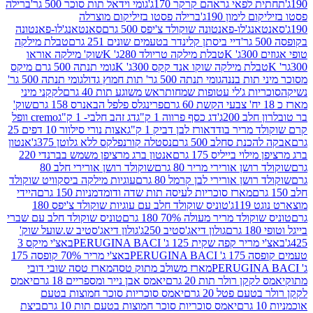
לפאי גראהם קרקר 170ג'
גומי וידאל תות סוכר 500 גר'
ברילה
לימון 190ג'
ברילה פסטו בזיליקום מוצרלה
ג'לו-פאנטונה שוקולד צ'יפס 500 גרם
סאנטאנג'לו-פאנטונה
דיי ביסתן קלינדר בטעמים שונים 251 גרם
טבלת מילקה
K
טבלת מילקה טריולד 280ג' K
שוק' מילקה אוראו
לת מילקה שוקו אנד קקס 300ג' K
גומי תנתה 500 גרם מיקס
 תות בננה
גומי תנתה 500 גר' תות חמוץ גדול
גומי תנתה 500 גר'
יות ג'לי עטופות שמחות
ראש משוגע תות 40 גרם
לקקני מיני
פרינגלס פלפל הבאנרס 158 גרם
שוק'
 200ג'
דג כסף פרווה 1 ק"ג
דג זהב חלבי- 1 ק"ג
cremo וופל
 מריר בודד
אורז לבן דביק 1 ק"ג
אצות נורי סילוור 10 דפים 25
נת סחלב 500 גרם
נסטלה קורנפלקס ללא גלוטן 375ג'
אנטון
וי בייליס 175 גרם
אנטון ברג מרציפן משמש בברנדי 220
שן אורירי מריר 80 גרם
שוקולד רושן אורירי חלב 80
ושן אורירי לבן קרמל 80 גרם
עוגיות מילקה ביסקוויט שוקולד
מארז סוכריות לעיסה תות שדה ודומדמניות 150 גרם
היידי
1ג'
טוניס שוקולד חלב עם עוגיות שוקולד צ'יפס 180
לד מריר מעולה 70% 180 גרם
טוניס שוקולד חלב עם שברי
גולון דיאג'סטיב 250ג'
גולון דיאג'סטיב ש.שועל שוק'
 קפה שקית 125 ג' PERUGINA BACI
באצ'י מיקס 3
PERUGINA
באצ'י מריר 70% קופסה 175
מארז משולב מתוק טסה
מארז טסה שובי דובי
קן רולר תות 20 גרם
יאמס אבן נייר ומספריים 18 גרם
יאמס
עם פטל 20 גרם
יאמס סוכריות סוכר חמוצות בטעם
יאמס סוכריות סוכר חמוצות בטעם תות 10 גרם
ביצת