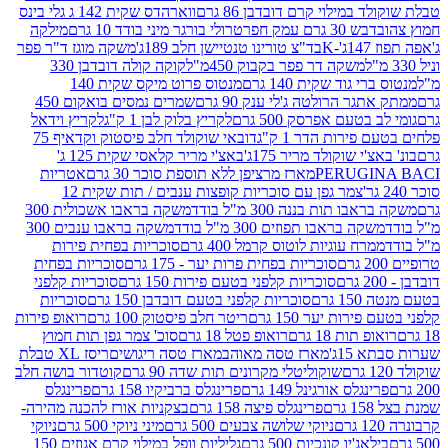
במילוי קרם דובדבן 86 גרם
ווארהדס שקית 142 ג גלי בינס
בש 30 גרם עמק חפר
טרולי בורגר מיני בודד 10 גרם
מילקה
K
בד"צ טורינו טנטיישן חלב 189ג'
משקה מוגז ד"ר פפר
משקה דר פפר בקבוק 450מ"ל
קוקה קולה דובדבן 330
 גוד שקית 140 גרם
מנטוס פרוט מיקס שקית 140
ר הרולטה ג'לי ענק 90 גרם
שמרים נמסים בואקום 450
בטעם אפרסק 500 גרם
לקריץ בלוק לבן 1 ק"ג
לקריץ וידאל
ירות הדר 1 ק"ג
דובאי שוקולד חלב פיסטוק וקדאיף 75
י שוקולד מריר 175ג'
באצ'י מריר קלאסי שקית 125 ג'
PERUGI
מארז מרציפן ללא תוספת סוכר 30 גרם
אטריות
צמר גפן עם סוכריות קופצות ענבים / תות שקית 12
 תות בננה 300 מ"ל בודד
משקה בראבו אשכולית 300
ה בראבו תפוזים 300 מ"ל בודד
משקה בראבו ענבים 300
רח עוגיות לוטוס קרמל 400 גרם
סוכריות בפחית פירות
סוכריות בפחית פרות יער - 175 גרם
סוכריות בפחית
סוכריות קלפני בטעם פירות 150 גרם
סוכריות קלפני
גרם
סוכריות קלפני בטעם דובדבן 150 גרם
סוכריות
רות יער 150 גרם
ריטר חלב פיסטוק 100 גרם
רואופ פירות
תות 18 גרם
רואופ פטל 18 גרם
סוכ' צמר גפן תות חמוץ
1ג'
מארז טסה מאוהב
מארז טסה ריגושים
ריסז XL טבלת
שוקוליטלי מקרונים תות שדה 90 גרם
קוטדור בושה חלב
גלס אורגינל 149 גרם
פרינגלס ברביקיו 158 גרם
פרינגלס
פרינגלס פיצה 158 גרם
בצקניות אורז להכנה מהירה-
ניוקי שלושה צבעים 500 גרם
מיני ניוקי 500 גרם
ניוקי
ג'יו קונכיות 500 גרם
גליליות וופל במילוי קרם אגוזים 150