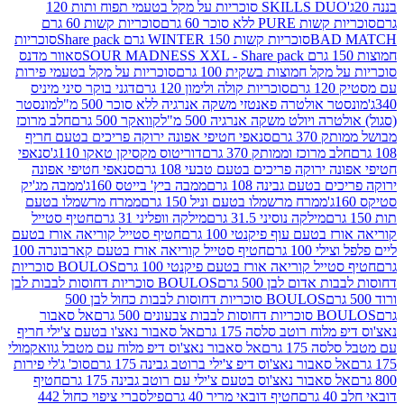
SKILLS DUO סוכריות על מקל בטעמי תפוח ותות 120
P ללא סוכר 60 גרם
סוכריות קשות 60 גרם
BAD
סוכריות קשות WINTER 150 גרם Share pack
סוכריות
סאוור מדנס
קל חמוצות בשקית 100 גרם
סוכריות על מקל בטעמי פירות
סוכריות קולה ולימון 120 גרם
דגני בוקר סיני מיניס
 אולטרה פאנטזי משקה אנרגיה ללא סוכר 500 מ"ל
מונסטר
ה ויולט משקה אנרגיה 500 מ"ל
קוואקר 500 גרם
חלב מרוכז
3 גרם
סנאפי חטיפי אפונה ירוקה פריכים בטעם חריף
 מרוכז וממותק 370 גרם
דוריטוס מקסיקן טאקו 110ג'
סנאפי
ירוקה פריכים בטעם טבעי 108 גרם
סנאפי חטיפי אפונה
בטעם גבינה 108 גרם
ממבה ביץ' בייטס 160ג'
ממבה מג'יק
ממרח מרשמלו בטעם וניל 150 גרם
ממרח מרשמלו בטעם
מילקה נוסיני 31.5 גרם
מילקה וופליני 31 גרם
חטיף סטייל
בטעם עוף פיקנטי 100 גרם
חטיף סטייל קוריאה אורז בטעם
100 גרם
חטיף סטייל קוריאה אורז בטעם קארבונרה 100
יל קוריאה אורז בטעם פיקנטי 100 גרם
BOULOS סוכריות
אדום לבן 500 גרם
BOULOS סוכריות דחוסות לבבות לבן
BOULOS סוכריות דחוסות לבבות כחול לבן 500
 צבעונים 500 גרם
אל סאבור
וח רוטב סלסה 175 גרם
אל סאבור נאצ'ו בטעם צ'ילי חריף
175 גרם
אל סאבור נאצ'וס דיפ מלוח עם מטבל גוואקמולי
סאבור נאצ'וס דיפ צ'ילי ברוטב גבינה 175 גרם
סוכ' ג'לי פירות
סאבור נאצ'וס בטעם צ'ילי עם רוטב גבינה 175 גרם
חטיף
חטיף דובאי מריר 40 גרם
פילסברי ציפוי כחול 442