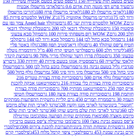
ת עשירייה 150 גרם
פס טעים בטעם אבטיח עשירייה 150
דפי מנטה תות אדום 0.6 גרם
לארבי מרשמלו אבטיח
מרשמלו לב 180ג'
לארבי מרשמלו פרח 180ג'
הריבו מרשמלו
הריבו מרשמלו אקזוטיק 175ג'
WOW Z קלסטרס פירות 85
 85 גרם
שוקולד Angel hair צמר גפן עם
טבלת שוקולד דובאי לבן 200 גרם
טבלת שוקולד דובאי
WOW Z רופ משפחתי פירות 100 גרם
מקל סבא צבעוני
 סבא כחול לבן 144 גרם
מקל סבא ורוד לבן 144 גרם
קלבי
ולד 40 גרם
גולון דיאג'סטיב תפוז 280ג'
גולון באטר פליי
ב 600 גרם
פולרטי חטיפי קרח 400 מ"ל ורוד
ממרח נוטלה
טבלת פררו רושר שוקולד מריר 70% 90 גרם
ביצת קינדר
60 גרם
מסטיק אגוגו בטעם פירות 40 יחידות 330 גרם
ריצ
טעם גבינה 91 גרם
מרשמלו כובע כחול לבן 500 גרם
מרשמלו
50 ג
מרשמלו מיני ורוד פיני 500 ג
מרשמלו גולף כחול 500
לף אדום 500 גרם
סוכריות סודה בצורת טטריס 216
סודה בצורת כלי עבודה 216 גרם
סוויטאנגו אבקה להכנת
סוויטאנגו ממתיק 700 גרם
סוכריות סודה בצורת
סוכריות סודה בצורת פיצה 180 גרם
מרשמלו חטיפי
ממרח תמרים 450 גרם קליית גת
שקית ההפתעות ממתקים
וני
טרנד לארבי מנגו וקשיו 28ג'
טרנד לארבי תות שלם מיובש
ד לארבי תות שלם מיובש שוקו 60ג'
טרנד לארבי תות שלם
6ג'
מארז ממתקים שקית הפתעה טסה
ג'מבו טורטילה
נת נאצ'ו 100 גרם
ג'מבו טורטילה צ'יפס בטעם ברביקיו
ית שימחת תורה בינונית
תערובת להכנת צ'ורוס 500ג'
פילסברי
 453 גרם
פילסברי ציפוי קרמל מלוח 453ג'
פילסברי קרם