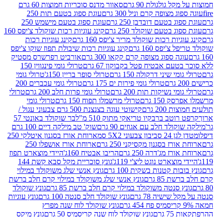
 גולגולת 90 גרם
סאוור מדנס סוכריות חמוצות 60 גרם
 מצופה קרם וניל 300 גרם
עוגת ספוג בטעם תות 250
 בטעם דובדבן 250 גרם
עוגת ספוג בטעם מישמש 250
ג בטעם שוקולד 250 גרם
קינג עוגיות רכות שוקולד צ'יפס 160
יות רכות שוקולד מריר צ'יפס 160 גרם
קינג עוגיות רכות
'יפס 160 גרם
קינג עוגיות רכות שיבולת תפוז שוקו צ'יפס
ה ספוג מצופה קרם קקאו 300 גרם
אורביט רפרשרס מסטיק
עם אבטיח פטל בקבוקון 67 גרם
טרולי גומי פינגווין 150
י שיני דרקולה 150 גרם
טרולי סופר בריין 150ג'
טרולי גומי
טרולי גומי פירות ים 175 גרם
טרולי גומי עכברים 200
י נשיקות תות 200 גרם
טרולי גומי פרות חלב 200 גרם
טרולי
150 גרם
טרולי מרשמלו תפוח 150 גרם
טרולי גומי
200 גרם
קישוטי עוגה בצנצנת 500 גרם צבעוני עגול /
טב ברבקיו טריאקי מתוק 510 מ"ל
בר שוקולד באונטי 57
ולד חלב עם אגוזים 90 גרם
שוק' טב מילקה דיים 100 גרם
יבון צבעוני 5X2 סמ
ארוחת אורז בסגנון איטלקי 250
ז בסגנון מקסיקני 250 גרם
ארוחת אורז אושפלו 250
ז מג'דרה 250 גרם
הריבו אבטיח 160ג'
היידי מוצארט תפוז
וצארט נוגט ליצ'י 119ג'
גונץ סוכריית מקל סבא קשת 144
ת קטנות בשקית 100 גרם
גונץ אנשי שלג משוקולד במילוי
85 גרם
גונץ אנשי שלג משוקולד במילוי קרם חלב ברשת
 סנטה משוקולד במילוי קרם חלב ברשת 85 גרם
גונץ שוקולד
שישיה 78 גרם
גונץ שוקולד חלב סנטה 100 גרם
גונץ עוגיות
גונץ שוקולד לוח שנה מפרץ
גרם
גונץ שוקולד לוח שנה קריסמיס 50 גרם
גונץ מיקס