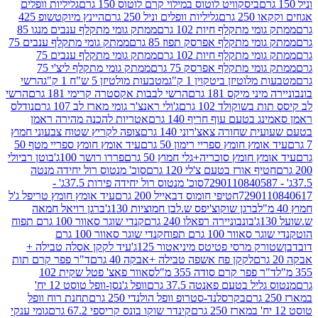
ביסקוויט לוטוס במילוי קרם לוטוס 150 גרם
גליליות וופלים
 גרם
גליליות וופלים וניל 250 גרם
היינץ מיוקטשופ 425
י מתקלף חיות 102 גרם
ממתק גומי מתקלף ענבים מנגו 85
י מתקלף אפרסק תפוז 85 גרם
ממתק גומי מתקלף ענבים 75
י מתקלף חיות 102 גרם
ממתק גומי מתקלף ענבים 75
י מתקלף אפרסק 75 גרם
ממתק גומי מתקלף ליצ'י 75
לוטיזן ביטקוין 1 ק"ג
מטבעות מולטיזן 5 ש"ח 1 ק"ג
הרשי
 מיקס 181 גרם
הרשי לבבות אקסטרה קרימי 181 גרם
הרשי
שוקולד 102 גרם
ג'ולי ראנצ'ר גומי מארז לב 107 גרם
נודלס
בטעם עוף חריף 140 גרם
אטריות להכנה מהירה ראמן
שחורה צאצ'רוני 140 גרם
צופה לקריץ שטוח צבעוני חמוץ
מץ חומץ ספריי רימון 50 גרם
עיד אומץ חומץ ספריי מטף 50
 חומץ סוכריה+גלי חמוץ 50 גרם
פררו רושר 100ג'
בוטן רביולי
ף אורז בטעם צ'לי 120 גרם
סוכ' מנטוס רול יחידה מנטה
סוכ' מנטוס רול יחידה פירות 37.5ג' -
72901
חטיפי חומוס דבאייל 200 גרם
עיד אומץ חומץ טריפל ג'ל
ברגן שוקוצ'יפס ש.לבן חמוציות 130ג'
ברגן רויאל חמאה
בונבוניירה רפאלו 240 גרם
קנדי שוגר סאוור 100 גרם תפוח
וור 100 גרם תפוח
קנדי שוגר סאוור 100 גרם
 מרסי פטיטס מיניאטור 125ג'
עיד לקקן אסלה טבילה +
לקקן פח אשפה טבילה +אבקה 40 גרם
ד"ר פפר קרם תות
 פפר קרם סודה 355 מ"ל
סאוור פאצ' פטל שקית 102
יל בטעם פאנטה 37.5 גרם
וופל ג'נסן-וופל טוסט 12 יח'
בקרסלנד-סטרופ וופל הולנדי 250 גרם
תחנת רוח וופל
קינדר שוקו בונס קריספי 67.2 גרם
גומי ענקי