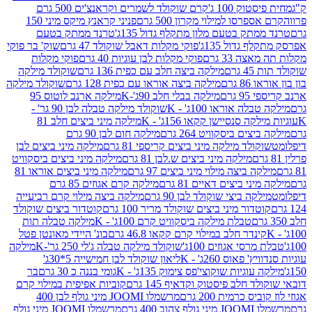
ק 100 ג'
קרם שוקולד לשמרים וקראנצ'ים 500 גרם
רסו למילוי מקרון 500 גרם
פניני קראנץ מיקס מיני 150
תק בטעם מלון מתקלף גדול 135ג'
טרנד ממתק בטעם
גדול 135ג'
פוקי מקלות דאבל שוקולד 47 גרם
שוק' בר פוקי
 33 גרם
פוקי מקלות לבן עוגיות 40 גרם
פוקי מקלות
רם
מילקה ביצה חלב עם כפית 136 גרם
שוקולד מילקה
 גרם
מילקה ביצה אוראו עם כפית 128 גרם
שוקולד מילקה
גרם
מילקה בבלי חלב 90ג'-K
מילקה ארנב לוטוס 95
ה אוראו 100ג' - K
שוקולד מילקה טבלה לבן 90 גר' -
ה סנסיישן קקאו 156ג' - K
מילקה מיני ביצים חלב 81
ים ביסקוויט 264 גרם
מילקה חום לבן 90 גרם
ולד מילקה מיני ביצים קריספי 81 גרם
מילקה מיני ביצים לבן
מילקה מיני ביצים ש.לבן 81 גרם
מילקה מיני ביצים ביסקוויט
 ביצה מילוי מיני ביצים 97 גרם
מילקה מיני ביצים אוראו 81
י ביצים דאיים 81 גרם
מילקה קרם אגוזים 85 גרם
קה ביצי שוקולד לבן 90 גרם
מילקה ביצה מילוי קרם רביעייה
דור מיני ביצים שוקולד מריר 100 גרם
קוטדור ביצים שוקולד
טבלת מילקה ביסקוויט קרם 100ג' - K
מילקה טבלה תות
נדר חלב במילוי קרם קקאו 46.8 גרם
בונ' היידי מאונטן פטל
סי אגוזים 100ג'
שוקולד מילקה טבלה ג'לי 250 גר'-K
מילקה
פאוס 260ג' - K
ליאון שוקולד לבן חמישייה 5*30ג'
וגיות שוקוצי'פס צימוק 135ג' - K
גומי בננה כ 30 גרם
בר
 חלב פיסטוק וקדאיף 145 גרם
קוביות אפיפית במילוי קרם
 כרמית 200 גרם
מרשמלו JOOMI מיני גולף לבן 400
400 גרם
מרשמלו JOOMI מיני גולף