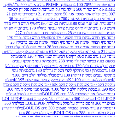
 100 גרם
משקה PRIME צהוב אדום 500 מ"ל
משקה
הנגרי ג'ק תערובת להכנת פנקייק קלאסי
ל לואקר מקסי אגוז 50 גרם
טורטינה 21 גרם
טורטינה לבן 21
 עגבניות פאסטה 700 גרם
אייס ברייקר סוכריות פטל 36
מ אנד אמס 180ג'
עוגיות באונטי 180ג'
חטיף תירס חריף צ'דר
חטיף תירס גבינת צ'דר וגבינה כחולה 170 גרם
חטיף תפוחי
ביקיו ודבש 28 גרם
מקלוני תירס בטעם צ'דר 227
 גבינת צ'דר חלפינו 170 גרם
חטיף תירס גבינת צ'דר 170
חי אדמה 28 גרם
חטיף תפוחי אדמה בטעם ברביקיו 28
וחי אדמה בטעם שמנת בצל 28 גרם
מנטוס לל"ס קלין ברט'
אוראו מיני בשקית שוקו 61.3 גרם
טונה סטארקיסט רביעיות
טונה סטארקיסט רביעיות שמן צמחי* 120 גרם
ממתק
יפוי שוקולד מריר 238 גרם
ממתק גומי מתקלף ענבים
דולה) 130 גרם
ממתק גומי מתקלף אפרסק (שקית גדולה)
ק גומי מתקלף ליצ'י (שקית גדולה) 130 גרם
ממתק גומי
(שקית גדולה) 130 גרם
טבלת מילקה חלב דיים 100ג'
דיזרט 100ג' K
טבלת מילקה חלב אגוז שלם 95ג' K
טבלת
K
טבלת מילקה חלב אגוז 90ג' K
טבלת מילקה חלב צימוק
טבלת מילקה חלב קרמל 100ג' K
מגש גומי מיקס תנתה 360
 מסולסל 336 גרם BOULOS
סוכריות על מקל עגולות
 גרם
סוכריות על מקל בורג צבעוני LOLLIPOP
סוכריות על מקל מסולסלות LOLLIPOP בצילנדר 360
ות מקרון במבחר טעמים 300 גרם BOULOS
צילנדר לקריץ
28 גרם BOULOS
בייק רולס מלח 80 גרם