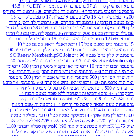
פצות בום מיקס 4 טעמים 4 גרם
אוראו אפרסק 97
ולד חלב 97 גרם
ערכה להכנת ממתק DIY גלידה 43.5
בי ג'ינג'רברד 59 גרם
ממרח מלטיזרס 200 גרם
ממרח טוויקס
בל 15 ס"מ בטעם אוכמניות 17 גרם
מסטיק חבל 15
בן 17 גרם
ממרח סניקרס 200 גרם
שוקולד רושן אורירי
מקלות גומי עם ג'לי וסוכריות בטעם פירות 36 גרם
מקלות גומי
ריות בטעם פטל ואוכמניות 36 גרם
מקלות גומי עם ג'לי חמוץ
רם
גומי בולז בטעם ענבים 15 גרם
גומי בולז בטעם תות
בולז בטעם פטל 15 גרם
קראנצ'י רואופ בטעם פטל 10
רואופ בטעם פירות 10 גרם
מנטוס קלין ברט פירות יער 90
ין ברט' מנטה 90 גרם
SC Join
SC Renew Membership
M
ממתק אצבעוני 7.5 גרם
גומי המבורגר גדול+ ג'ל חמוץ 50
גר מיני 10 גרם
גומי ואוו בקבוק מסטיק חמוץ 500 גרם
גומי
גר 500 גרם
גומי ואוו נחש פירות חמוץ 500 גרם
גומי ואוו
מוץ 500 גרם
גומי ואוו כריש אבטיח חמוץ 500 גרם
גומי
ות 500 גרם
גומי ואוו נחש אנקונדה 500 גרם
גומי ואוו כובע
רם
ראש ג'לי אבטיח 8 גרם
סוכ' מנטוס רול יחידה
אורביט גומי לעיסה ללא סוכר בטעם תפוח 14
תות 8 גרם
ראש ג'לי פטל 8 גרם
ראש ג'לי דובדבן 8
עם חמאה קופסת פח ורדים 114 גרם
עוגיות טעם חמאה
 114 גרם
רול וופל מאסטר 400 גרם
וופל מאסטר גריף
ון מגה שוקו 145ג'
מילקה טבלה פטל 100ג'-K
מילקה טבלה
ג' - K
מילקה טבלה אגוז שלם 95ג'-K
מילקה קייק אנד
מילקה טבלה צימוק אגוז 90ג'-K
מילקה טבלה דובדבן 100ג' -
ת שוקולד באהבה 48 גרם
לבבות שוקולד בקופסא יהלום