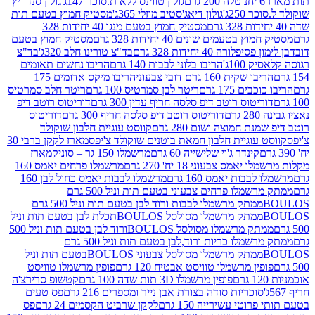
נוטלה 200 גרם
גולון טווינס ללא ת.סוכר 147ג'
גולון סנדוויץ'
250ג'
גולון דיאג'סטיב מוזלי 365ג'
מסטיק חמוץ בטעם תות
מסטיק חמוץ בטעם מנגו 40 יחידות 328
 בטעמים שונים 40 יחידות 328 גרם
מסטיק חמוץ בטעם
רה 40 יחידות 328 גרם
בד"צ טורינו חלב 320ג'
בד"צ
100ג'
הריבו בלוני לבבות 140 גרם
הריבו נחשים תאומים
שקית 160 גרם דובי צבעוני
הריבו מיקס אדומים 175
ים 175 גרם
ריטר לבן סמרטיס 100 גרם
ריטר חלב סמרטיס
יטוס רוטב דיפ סלסה חריף עדין 300 גרם
דוריטוס רוטב דיפ
ם
דוריטוס רוטב דיפ סלסה חריף 300 גרם
דוריטוס
ת חמוצה ושום 280 גרם
קווסט עוגיית חלבון שוקולד
 עוגיית חלבון חמאת בוטנים שוקולד צ'יפס
מארז לקקן ברבי 30
קינדר ג'וי שלישייה 60 גרם
מרשמלו 150 גר – סוניק
מארז
מס צבעוני 18 יח' 270 גרם
מרשמלו פרחים יאמס 160
בבות יאמס 160 גרם
מרשמלו לבבות יאמס כחול לבן 160
ממתק מרשמלו פרחים צבעוני בטעם תות וניל 500 גרם
ממתק מרשמלו לבבות ורוד לבן בטעם תות וניל 500 גרם
ממתק מרשמלו מסולסל BOULOSתכלת לבן בטעם תות וניל
ממתק מרשמלו מסולסל BOULOSורוד לבן בטעם תות וניל 500
ממתק מרשמלו כריות ורוד,לבן בטעם תות וניל 500 גרם
ממתק מרשמלו מסולסל צבעוני BOULOSבטעם תות וניל
ין מרשמלו טוויסט אבטיח 120 גרם
פופין מרשמלו טוויסט
פופין מרשמלו 3D תות שדה 100 גרם
קטשופ סרירצ'ה
סוכריות סודה בצורת אבן נייר ומספרים 216 גרם
פס טעים
טי עשירייה 150 גרם
לקקן שרביט הקסמים 24 גרם
פס