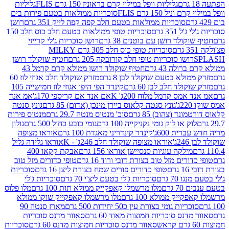
גליליות וופל במילוי קרם בראוניז 150 גרם FLIS
גליליות
יל 150 גרם FLIS
סוכריות ממולאות בטעם פירות בים
סוכריות ממולאות בטעם חלב קפה קפה לייק 351 גרם
רושן
351 גרם
סוכריות טופי ממולאות בטעם חלב כוס חלב 150
ולד רושן עם בוטנים 38 גרם
רושן סוכריות ג'לי קרייזי
סוכריות טופי כוס חלב 305 גרם MILKY
ושו סוכריות טופי חלב קורובקה 205 גרם
חטיף שוקולד רושן
לה 43 גרם
חטיף שוקולד רושן ממולא קרם קרמל 43
ולא בטעם שוקולד לבן 8 גרם
מזרק שוקולד חלב אגוזי לוז 60
לד חלב לבן 60 גרם
קינדר הפי היפו אגוזי לוז חמישייה 105
מס קרמל מלוח 200ג' K
אם אנד אם קריספי 170ג'
אמ אנד
גונץ סנטה קלאוס ביירן מינכן (אדום) 85 גרם
גונץ סנטה
ד (צהוב) 85 גרם
סוכ' מנטוס מנטה 29.7 גרם
מנטוס פירות
ק או לוק גומי נקניקייה 100 גרם
גומי כובע כחול 500 גרם
גולון
ית 600ג'
קינדר קינדריני מאגדת 100 גרם
אוראו מצופה
'
אוראו מצופה שוקולד חלב 246ג' - K
אוראו גלידה גליל
ילקה עוגיות סנסיישן אוראו 156 גרם
אבקת קקאו 400
רים מזל טוב בצורת דובי ורוד 16 גרם
טופי כדורים מזל טוב
ם
טופי כדורים פורים שמח בצורת ליצן 16 גרם
סוכריות
70 גרם
סוכריות ג'לי בטעם ליצ'י 70 גרם
סוכריות ג'לי
גרם
מלו מרשמלו קאפקייק ממולא תות 100 גרם
מלו פלוס
יק ממולא 100 גרם
מלו מרשמלו קאפקייק שוקו ממולא
יות גומי בצורת עין כ50 יחידות 500 גרם
מארז סנטה 90
נס סוכריות חמוצות מאוד 60 גרם
סאוור מדנס סוכריות
סאוור מדנס סוכריות חמוצות מדנס 60 גרם
סוכריות