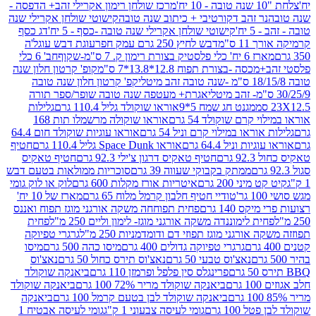
מרכז שולחן רימון אקרילי זהב+ הדפסה -
ר זהב דקורטיבי + כיתוב שנה טובה
קישוטי שולחן אקרילי שנה
יח'
קישוטי שולחן אקרילי שנה טובה -כסף - 5 יח'
דג כסף
 ס"מ
דבש לחיץ 250 גרם עמק חפר
עוגת דבש עוגל'ה
טיק בצורת רימון ק. 7 ס"מ-שקוף
חב' 6 כלי
 -בצורת תפוח 12.8*13.8*7 ס"מ
קופ' קרטון חלון שנה
קפ' קרטון חלון שנה טובה
אגרת+ מעטפה שנה טובה שופר/ספר תורה
מגנט חג שמח 5*9
אוראו שוקולד גליל 110.4 גרם
גלילות
קרם שוקולד 54 גרם
אוראו שוקולה מרשמלו תות 168
ראו במילוי קרם וניל 54 גרם
אוראו עוגיות שוקולד חום 64.4
ת וניל 64.4 גרם
אוראו Space Dunk גליל 110.4 גרם
חטיף
גרם
חטיף טאקיס דרגון צ'ילי 92.3 גרם
חטיף טאקיס
ממתק בקבוקי שעווה 39 גרם
סוכריות ממולאות בטעם דבש
יני 200 גרם
איטריות אורז מקלות 600 גרם
לוק או לוק גומי
טודיי חטיף חלבון קרמל מלוח 65 גרם
מארז של 10 יח'
ס 140 גרם
פחית תפוחחה משקה אורגני מוגז תפוח ואננס
ת לימוננדה משקה אורגני מוגז- לימון וליים 250 מ"ל
פחית
אורגני מוגז תפוזי דם ודומדמניות 250 מ"ל
גרגרי טפיוקה
גרגרי טפיוקה גדולים 400 גרם
מיסו כהה 500 גרם
מיסו
נאצ'וס טבעי 50 גרם
נאצ'וס תירס כחול 50 גרם
נאצ'וס
פרינגלס סין פלפל ופרמזן 110 גרם
ביאנקה שוקולד
ם
ביאנקה שוקולד מריר 72% 100 גרם
ביאנקה שוקולד
ביאנקה שוקולד לבן בטעם קרמל 100 גרם
ביאנקה
100 גרם
גומי לעיסה צבעוני 1 ק"ג
גומי לעיסה אבטיח 1