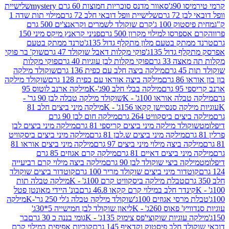
90ג'
סאוור מדנס סוכריות חמוצות 60 גרם mystery
שלישיית
7 גרם
שלישיית וופל דובאי חלב 72 גרם
מילוי תות שדה 1
ק 100 ג'
קרם שוקולד לשמרים וקראנצ'ים 500 גרם
רסו למילוי מקרון 500 גרם
פניני קראנץ מיקס מיני 150
תק בטעם מלון מתקלף גדול 135ג'
טרנד ממתק בטעם
גדול 135ג'
פוקי מקלות דאבל שוקולד 47 גרם
שוק' בר פוקי
 33 גרם
פוקי מקלות לבן עוגיות 40 גרם
פוקי מקלות
רם
מילקה ביצה חלב עם כפית 136 גרם
שוקולד מילקה
 גרם
מילקה ביצה אוראו עם כפית 128 גרם
שוקולד מילקה
גרם
מילקה בבלי חלב 90ג'-K
מילקה ארנב לוטוס 95
ה אוראו 100ג' - K
שוקולד מילקה טבלה לבן 90 גר' -
ה סנסיישן קקאו 156ג' - K
מילקה מיני ביצים חלב 81
ים ביסקוויט 264 גרם
מילקה חום לבן 90 גרם
ולד מילקה מיני ביצים קריספי 81 גרם
מילקה מיני ביצים לבן
מילקה מיני ביצים ש.לבן 81 גרם
מילקה מיני ביצים ביסקוויט
 ביצה מילוי מיני ביצים 97 גרם
מילקה מיני ביצים אוראו 81
י ביצים דאיים 81 גרם
מילקה קרם אגוזים 85 גרם
קה ביצי שוקולד לבן 90 גרם
מילקה ביצה מילוי קרם רביעייה
דור מיני ביצים שוקולד מריר 100 גרם
קוטדור ביצים שוקולד
טבלת מילקה ביסקוויט קרם 100ג' - K
מילקה טבלה תות
נדר חלב במילוי קרם קקאו 46.8 גרם
בונ' היידי מאונטן פטל
סי אגוזים 100ג'
שוקולד מילקה טבלה ג'לי 250 גר'-K
מילקה
פאוס 260ג' - K
ליאון שוקולד לבן חמישייה 5*30ג'
וגיות שוקוצי'פס צימוק 135ג' - K
גומי בננה כ 30 גרם
בר
 חלב פיסטוק וקדאיף 145 גרם
קוביות אפיפית במילוי קרם