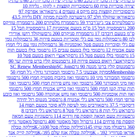
 סוכריות כוכב 60 גרם
תיק יצירה סוכריות לב 60 גרם
תיק
פרח 60 גרם
סוכריות קופצות + לקקן - גלידה 10
פצות בום מיקס 4 טעמים 4 גרם
אוראו אפרסק 97
ולד חלב 97 גרם
ערכה להכנת ממתק DIY גלידה 43.5
בי ג'ינג'רברד 59 גרם
ממרח מלטיזרס 200 גרם
ממרח טוויקס
בל 15 ס"מ בטעם אוכמניות 17 גרם
מסטיק חבל 15
בן 17 גרם
ממרח סניקרס 200 גרם
שוקולד רושן אורירי
מקלות גומי עם ג'לי וסוכריות בטעם פירות 36 גרם
מקלות גומי
ריות בטעם פטל ואוכמניות 36 גרם
מקלות גומי עם ג'לי חמוץ
רם
גומי בולז בטעם ענבים 15 גרם
גומי בולז בטעם תות
בולז בטעם פטל 15 גרם
קראנצ'י רואופ בטעם פטל 10
רואופ בטעם פירות 10 גרם
מנטוס קלין ברט פירות יער 90
ין ברט' מנטה 90 גרם
SC Join
SC Renew Membership
M
ממתק אצבעוני 7.5 גרם
גומי המבורגר גדול+ ג'ל חמוץ 50
גר מיני 10 גרם
גומי ואוו בקבוק מסטיק חמוץ 500 גרם
גומי
גר 500 גרם
גומי ואוו נחש פירות חמוץ 500 גרם
גומי ואוו
מוץ 500 גרם
גומי ואוו כריש אבטיח חמוץ 500 גרם
גומי
ות 500 גרם
גומי ואוו נחש אנקונדה 500 גרם
גומי ואוו כובע
רם
ראש ג'לי אבטיח 8 גרם
סוכ' מנטוס רול יחידה
אורביט גומי לעיסה ללא סוכר בטעם תפוח 14
תות 8 גרם
ראש ג'לי פטל 8 גרם
ראש ג'לי דובדבן 8
עם חמאה קופסת פח ורדים 114 גרם
עוגיות טעם חמאה
 114 גרם
רול וופל מאסטר 400 גרם
וופל מאסטר גריף
ון מגה שוקו 145ג'
מילקה טבלה פטל 100ג'-K
מילקה טבלה
ג' - K
מילקה טבלה אגוז שלם 95ג'-K
מילקה קייק אנד