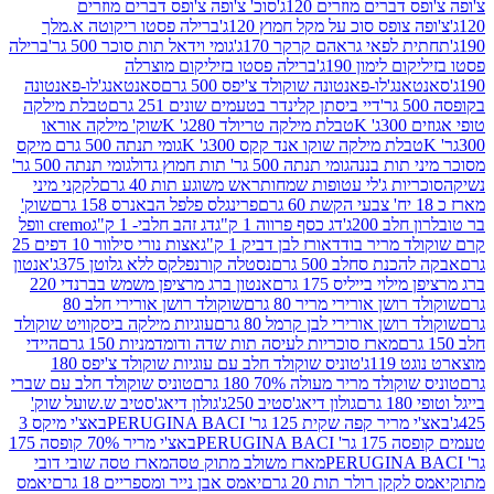
ברים מוזרים 120ג'
סוכ' צ'ופה צ'ופס דברים מוזרים
צופס סוכ על מקל חמוץ 120ג'
ברילה פסטו ריקוטה א.מלך
לפאי גראהם קרקר 170ג'
גומי וידאל תות סוכר 500 גר'
ברילה
לימון 190ג'
ברילה פסטו בזיליקום מוצרלה
ג'לו-פאנטונה שוקולד צ'יפס 500 גרם
סאנטאנג'לו-פאנטונה
דיי ביסתן קלינדר בטעמים שונים 251 גרם
טבלת מילקה
K
טבלת מילקה טריולד 280ג' K
שוק' מילקה אוראו
לת מילקה שוקו אנד קקס 300ג' K
גומי תנתה 500 גרם מיקס
 תות בננה
גומי תנתה 500 גר' תות חמוץ גדול
גומי תנתה 500 גר'
יות ג'לי עטופות שמחות
ראש משוגע תות 40 גרם
לקקני מיני
פרינגלס פלפל הבאנרס 158 גרם
שוק'
 200ג'
דג כסף פרווה 1 ק"ג
דג זהב חלבי- 1 ק"ג
cremo וופל
 מריר בודד
אורז לבן דביק 1 ק"ג
אצות נורי סילוור 10 דפים 25
נת סחלב 500 גרם
נסטלה קורנפלקס ללא גלוטן 375ג'
אנטון
וי בייליס 175 גרם
אנטון ברג מרציפן משמש בברנדי 220
שן אורירי מריר 80 גרם
שוקולד רושן אורירי חלב 80
ושן אורירי לבן קרמל 80 גרם
עוגיות מילקה ביסקוויט שוקולד
מארז סוכריות לעיסה תות שדה ודומדמניות 150 גרם
היידי
1ג'
טוניס שוקולד חלב עם עוגיות שוקולד צ'יפס 180
לד מריר מעולה 70% 180 גרם
טוניס שוקולד חלב עם שברי
גולון דיאג'סטיב 250ג'
גולון דיאג'סטיב ש.שועל שוק'
 קפה שקית 125 גר' PERUGINA BACI
באצ'י מיקס 3
PERUGINA 
באצ'י מריר 70% קופסה 175
מארז משולב מתוק טסה
מארז טסה שובי דובי
קן רולר תות 20 גרם
יאמס אבן נייר ומספריים 18 גרם
יאמס