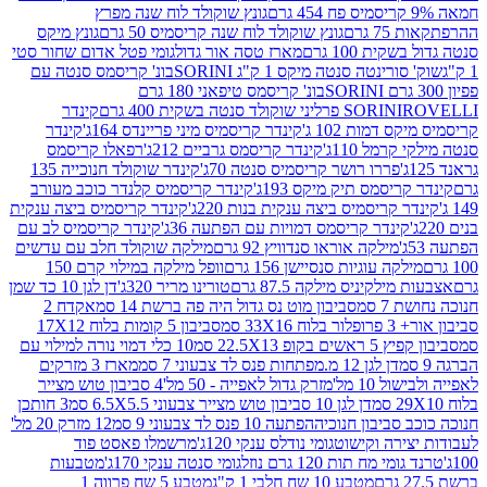
גונץ שוקולד לוח שנה מפרץ
גרם
גונץ שוקולד לוח שנה קריסמיס 50 גרם
גונץ מיקס
ת 100 גרם
מארז טסה אור גדול
גומי פטל אדום שחור סטי
רינטה סנטה מיקס 1 ק"ג SORINI
בונ' קריסמס סנטה עם
בונ' קריסמס טיפאני 180 גרם
גרם
SORINI
קינדר
דמות 102 ג'
קינדר קריסמיס מיני פריינדס 164ג'
קינדר
מל 110ג'
קינדר קריסמס גרביים 212ג'
רפאלו קריסמס
פררו רושר קריסמיס סנטה 70ג'
קינדר שוקולד חנוכייה 135
יסמס תיק מיקס 193ג'
קינדר קריסמיס קלנדר כוכב מעורב
 קריסמיס ביצה ענקית בנות 220ג'
קינדר קריסמיס ביצה ענקית
ינדר קריסמס דמויות עם הפתעה 36ג'
קינדר קריסמיס לב עם
מילקה אוראו סנדוויץ 92 גרם
מילקה שוקולד חלב עם עדשים
קה עוגיות סנסיישן 156 גרם
וופל מילקה במילוי קרם 150
לקיניס מילקה 87.5 גרם
טורינו מריר 320ג'
דן לגן 10 כד שמן
 סמ
סביבון מוט נס גדול היה פה ברשת 14 סמ
אקדח 2
33 סמ
סביבון 5 קומות בלוח 17X12
ופ 22.5X13 סמ
10 כלי דמוי נורה למילוי עם
דן לגן 12 מ.מפתחות פנס לד צבעוני 7 סמ
מארז 3 מזרקים
10 מל'
מזרק גדול לאפייה - 50 מל'
4 סביבון טוש מצייר
דן לגן 10 סביבון טוש מצייר צבעוני 6.5X5.5 סמ
3 חותכן
סביבון חנוכיה
הפתעה 10 פנס לד צבעוני 9 סמ
12 מזרק 20 מל'
ירה וקישוט
גומי נודלס ענקי 120ג'
מרשמלו פאסט פוד
 מח תות 120 גרם נוזל
גומי סנטה ענקי 170ג'
מטבעות
מטבע 10 שח חלבי 1 ק"ג
מטבע 5 שח פרווה 1