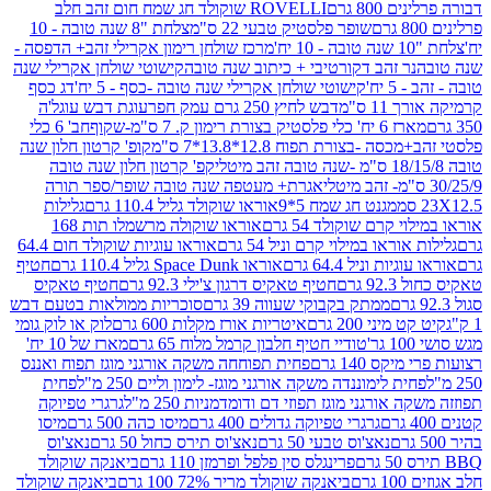
80 גרם
ROVELLI שוקולד חג שמח חום זהב חלב
שופר פלסטיק טבעי 22 ס"מ
צלחת "8 שנה טובה - 10
מרכז שולחן רימון אקרילי זהב+ הדפסה -
ר זהב דקורטיבי + כיתוב שנה טובה
קישוטי שולחן אקרילי שנה
יח'
קישוטי שולחן אקרילי שנה טובה -כסף - 5 יח'
דג כסף
 ס"מ
דבש לחיץ 250 גרם עמק חפר
עוגת דבש עוגל'ה
טיק בצורת רימון ק. 7 ס"מ-שקוף
חב' 6 כלי
 -בצורת תפוח 12.8*13.8*7 ס"מ
קופ' קרטון חלון שנה
קפ' קרטון חלון שנה טובה
אגרת+ מעטפה שנה טובה שופר/ספר תורה
מגנט חג שמח 5*9
אוראו שוקולד גליל 110.4 גרם
גלילות
קרם שוקולד 54 גרם
אוראו שוקולה מרשמלו תות 168
ראו במילוי קרם וניל 54 גרם
אוראו עוגיות שוקולד חום 64.4
ת וניל 64.4 גרם
אוראו Space Dunk גליל 110.4 גרם
חטיף
גרם
חטיף טאקיס דרגון צ'ילי 92.3 גרם
חטיף טאקיס
ממתק בקבוקי שעווה 39 גרם
סוכריות ממולאות בטעם דבש
יני 200 גרם
איטריות אורז מקלות 600 גרם
לוק או לוק גומי
טודיי חטיף חלבון קרמל מלוח 65 גרם
מארז של 10 יח'
ס 140 גרם
פחית תפוחחה משקה אורגני מוגז תפוח ואננס
ת לימוננדה משקה אורגני מוגז- לימון וליים 250 מ"ל
פחית
אורגני מוגז תפוזי דם ודומדמניות 250 מ"ל
גרגרי טפיוקה
גרגרי טפיוקה גדולים 400 גרם
מיסו כהה 500 גרם
מיסו
נאצ'וס טבעי 50 גרם
נאצ'וס תירס כחול 50 גרם
נאצ'וס
פרינגלס סין פלפל ופרמזן 110 גרם
ביאנקה שוקולד
ם
ביאנקה שוקולד מריר 72% 100 גרם
ביאנקה שוקולד