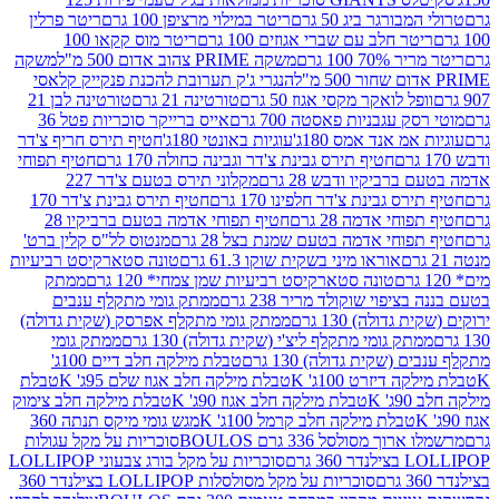
ורגר ביג 50 גרם
ריטר במילוי מרציפן 100 גרם
ריטר פרלין
ר חלב עם שברי אגוזים 100 גרם
ריטר מוס קקאו 100
 100 גרם
משקה PRIME צהוב אדום 500 מ"ל
משקה
הנגרי ג'ק תערובת להכנת פנקייק קלאסי
ל לואקר מקסי אגוז 50 גרם
טורטינה 21 גרם
טורטינה לבן 21
 עגבניות פאסטה 700 גרם
אייס ברייקר סוכריות פטל 36
מ אנד אמס 180ג'
עוגיות באונטי 180ג'
חטיף תירס חריף צ'דר
חטיף תירס גבינת צ'דר וגבינה כחולה 170 גרם
חטיף תפוחי
ביקיו ודבש 28 גרם
מקלוני תירס בטעם צ'דר 227
 גבינת צ'דר חלפינו 170 גרם
חטיף תירס גבינת צ'דר 170
חי אדמה 28 גרם
חטיף תפוחי אדמה בטעם ברביקיו 28
וחי אדמה בטעם שמנת בצל 28 גרם
מנטוס לל"ס קלין ברט'
אוראו מיני בשקית שוקו 61.3 גרם
טונה סטארקיסט רביעיות
טונה סטארקיסט רביעיות שמן צמחי* 120 גרם
ממתק
יפוי שוקולד מריר 238 גרם
ממתק גומי מתקלף ענבים
דולה) 130 גרם
ממתק גומי מתקלף אפרסק (שקית גדולה)
ק גומי מתקלף ליצ'י (שקית גדולה) 130 גרם
ממתק גומי
(שקית גדולה) 130 גרם
טבלת מילקה חלב דיים 100ג'
דיזרט 100ג' K
טבלת מילקה חלב אגוז שלם 95ג' K
טבלת
K
טבלת מילקה חלב אגוז 90ג' K
טבלת מילקה חלב צימוק
טבלת מילקה חלב קרמל 100ג' K
מגש גומי מיקס תנתה 360
 מסולסל 336 גרם BOULOS
סוכריות על מקל עגולות
 גרם
סוכריות על מקל בורג צבעוני LOLLIPOP
סוכריות על מקל מסולסלות LOLLIPOP בצילנדר 360