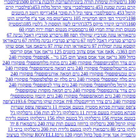
ית שימחת תורה בינונית
תערובת להכנת צ'ורוס 500ג'
פילסברי
 453 גרם
פילסברי ציפוי קרמל מלוח 453ג'
פילסברי קרם
פילסברי ציפוי וניל ל.ת.סוכר 454ג'
ריסז רוטב ח.בוטנים
פי היפו חמישייה 105 גרם
צ'יטוס מק אנד צ'יז פליימינג הוט
ינדר מיקס 375ג'
הריבו לשון תוססת ל. ג'לטין 185ג'
מסטיק
ה חמוץ 60 גרם
מסטיק מנטוס תפוח ירוק חמוץ 60
גה סנדביץ שוקולד תפוז 88 גרם
ריצ סנדביץ דאבל גבינה 67
ץ דאבל לימון 67 גרם
ריצ סנדביץ גבינה מלוחה 67 גרם
אוראו
מולדת 97 גרם
אוראו תות שדה 97 גרם
אמ אנד אמס שוקו
אמ אנד אמס צהוב בוטנים 125 גר'
אמ אנד אמס קריספי
אמ אנד אמס פאוצ' חום 125 גר' - K
פופפולי פופקורן 240
פיניו
פופפולי פופקורן 240 גרם מתוק מלוח
פופפולי פופקורן 240
ו
פופפולי פופקורן 240 גרם חמאה סינמה
פופפולי פופקורן 240
פולי פופקורן 240 גרם חמאה אורגני
פופפולי פופקורן 240
פופפולי פופקורן 240 גרם מלח ים ופלפל
פופפולי פופקורן 240
מלוח
פופפולי פופקורן 240 גרם צדר לבן
פופפולי פופקורן 240
וב
פופפולי פופקורן 240 גרם חמאה מופחת שומן
פופפולי
פופפולי פופקורן 240 גרם קינמון טוסט
פופפולי
נסטלה 8יח אבקת שוקו מרשמלו 193.6ג'
צ'ופה
 סבתא מסטיק בטעם אבטיח 11 גרם
צופה צופס שערות
בטעם פירות 11 גרם
לקקן ג'ל לב תות 156 גרם
לקקן ג'ל
 גרם
לקקן ג'ל בטעם קולה 156 גרם
לקקן בטעם גלידת
ם
לקקן ברווזון בטעם תות שדה 240 גרם
מארז 8 יח'
מארז לקקן בטעם גלידת תות 200 גרם
לקקן ברבי 13
 אייק פטל כחול חמוץ 120 גרם
ROVELLI שוקולד בעיצוב