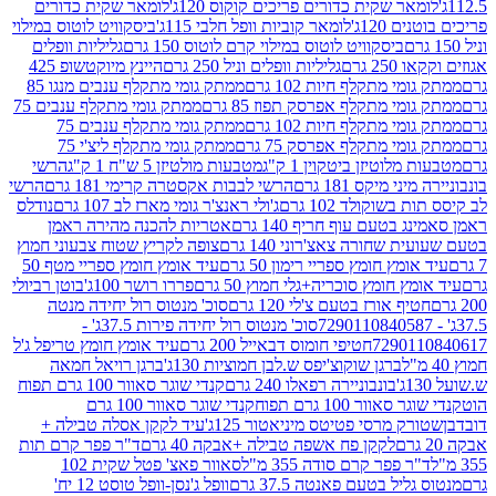
ר שקית כדורים פריכים קוקוס 120ג'
לומאר שקית כדורים
120ג'
לומאר קוביות וופל חלבי 115ג'
ביסקוויט לוטוס במילוי
ביסקוויט לוטוס במילוי קרם לוטוס 150 גרם
גליליות וופלים
 גרם
גליליות וופלים וניל 250 גרם
היינץ מיוקטשופ 425
י מתקלף חיות 102 גרם
ממתק גומי מתקלף ענבים מנגו 85
י מתקלף אפרסק תפוז 85 גרם
ממתק גומי מתקלף ענבים 75
י מתקלף חיות 102 גרם
ממתק גומי מתקלף ענבים 75
י מתקלף אפרסק 75 גרם
ממתק גומי מתקלף ליצ'י 75
לוטיזן ביטקוין 1 ק"ג
מטבעות מולטיזן 5 ש"ח 1 ק"ג
הרשי
 מיקס 181 גרם
הרשי לבבות אקסטרה קרימי 181 גרם
הרשי
שוקולד 102 גרם
ג'ולי ראנצ'ר גומי מארז לב 107 גרם
נודלס
בטעם עוף חריף 140 גרם
אטריות להכנה מהירה ראמן
שחורה צאצ'רוני 140 גרם
צופה לקריץ שטוח צבעוני חמוץ
מץ חומץ ספריי רימון 50 גרם
עיד אומץ חומץ ספריי מטף 50
 חומץ סוכריה+גלי חמוץ 50 גרם
פררו רושר 100ג'
בוטן רביולי
ף אורז בטעם צ'לי 120 גרם
סוכ' מנטוס רול יחידה מנטה
סוכ' מנטוס רול יחידה פירות 37.5ג' -
72901
חטיפי חומוס דבאייל 200 גרם
עיד אומץ חומץ טריפל ג'ל
ברגן שוקוצ'יפס ש.לבן חמוציות 130ג'
ברגן רויאל חמאה
בונבוניירה רפאלו 240 גרם
קנדי שוגר סאוור 100 גרם תפוח
וור 100 גרם תפוח
קנדי שוגר סאוור 100 גרם
 מרסי פטיטס מיניאטור 125ג'
עיד לקקן אסלה טבילה +
לקקן פח אשפה טבילה +אבקה 40 גרם
ד"ר פפר קרם תות
 פפר קרם סודה 355 מ"ל
סאוור פאצ' פטל שקית 102
יל בטעם פאנטה 37.5 גרם
וופל ג'נסן-וופל טוסט 12 יח'