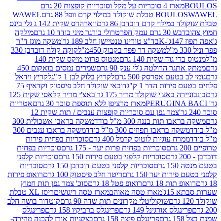
מארז 4 סוכריות על מקל וסוכריות קופצות 20 גרם
WAWEL
BOULO
במילוי קרם דובדבן 86 גרם
ווארהדס שקית 142 ג גלי בינס
בש 30 גרם עמק חפר
טרולי בורגר מיני בודד 10 גרם
מילקה
K
בד"צ טורינו טנטיישן חלב 189 גר'
משקה מוגז ד"ר
משקה דר פפר בקבוק 450מ"ל
קוקה קולה דובדבן 330
 גוד שקית 140 גרם
מנטוס פרוט מיקס שקית 140
ר הרולטה ג'לי ענק 90 גרם
שמרים נמסים בואקום 450
בטעם אפרסק 500 גרם
לקריץ בלוק לבן 1 ק"ג
לקריץ וידאל
ירות הדר 1 ק"ג
דובאי שוקולד חלב פיסטוק וקדאיף 75
ה באצ'י שוקולד מריר 175 גר'
באצ'י מריר קלאסי שקית 125
מארז מרציפן ללא תוספת סוכר 30 גרם
אטריות
צמר גפן עם סוכריות קופצות ענבים / תות שקית 12
 תות בננה 300 מ"ל בודד
משקה בראבו אשכולית 300
ה בראבו תפוזים 300 מ"ל בודד
משקה בראבו ענבים 300
רח עוגיות לוטוס קרמל 400 גרם
סוכריות בפחית פירות
סוכריות בפחית פרות יער - 175 גרם
סוכריות בפחית
סוכריות קלפני בטעם פירות 150 גרם
סוכריות קלפני
גרם
סוכריות קלפני בטעם דובדבן 150 גרם
סוכריות
רות יער 150 גרם
ריטר חלב פיסטוק 100 גרם
רואופ פירות
תות 18 גרם
רואופ פטל 18 גרם
סוכ' צמר גפן תות חמוץ
1ג'
מארז טסה מאוהב
מארז טסה ריגושים
ריסז XL טבלת
שוקוליטלי מקרונים תות שדה 90 גרם
קוטדור בושה חלב
גלס אורגינל 149 גרם
פרינגלס ברביקיו 158 גרם
פרינגלס
פרינגלס פיצה 158 גרם
בצקניות אורז להכנה מהירה-