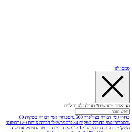
שים? תנו לנו לעזור לכם
רה בצילינדר 500 גרם
כדורי גומי דבורה בשקית 80
י כדורגל בשקית 80 גרם
מרשמלו דבורה פירות 20 גרם
שוק'
דגים צבעוני 1 ק"ג
מארז בומבסטי טסה
סט צלחות שנה