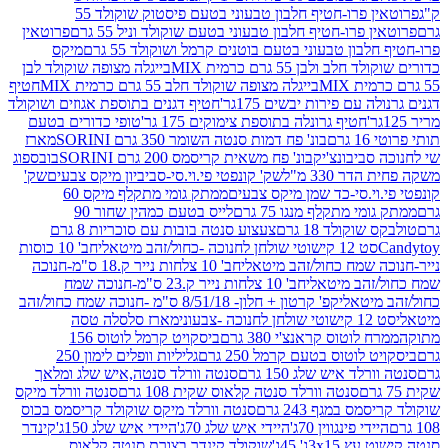
פרוטאין פרו-חטיף חלבון טבעוני בטעם פיסטוק שוקולד 55
פרו-חטיף חלבון טבעוני בטעם שוקולד וניל 55 גרם
פרוטאין
בון טבעוני בטעם בוטנים קרמל ושוקולד 55 גרם
מיקס
 ולבן 55 גרם כרמית MIX
בייגלה מצופה שוקולד לבן
בייגלה מצופה שוקולד חלב 55 גרם כרמית MIX
חטיף
עם פירות יבשים 175גר'
חטיף דגנים בתוספת אגוזים ושוקולד
חטיף גרונלה בתוספת צימוקים 175 גר'
טופי כדורים בטעם
ם
בונ' פח דמות סנטה השומר 350 גרם SORINI
מארז
ביבונצ'יק
בונ' פח משאית קריסמס 200 גרם SORINI
בובספוג
 330 מ"ל
שק' קונפטי פי.וי.סי-סביביון מיקס צבעים
שק'
וי.סי-כד שמן מיקס צבעים
ממתק גומי מתקלף מיקס 60
י מתקלף מנגו 75 גרם
לייס בטעם כמהין שחור 90
קולד 18 גרם
צעצוע סנטה בובות עם סוכריות 8 גרם
1 קישוטי שולחן לחנוכה -כחול/זהב מיטאלי
חב' 10 כוסות
 שמח כחול/זהב מיטאלי
חב' 10 צלחות נייר ק.18 ס"מ-חנוכה
הב מיטאלי
חב' 10 צלחות נייר ק.23 ס"מ-חנוכה שמח
יטאלי
קפ' קרטון + חלון- 8/51/18 ס"מ -חנוכה שמח כחול/זהב
עוני
מארז סלסלה טסה
לוטוס קראנצ'י 380 גרם
ביסקויט קרמל לוטוס 156
לוטוס בטעם קרמל 250 גרם
גליליות וופלים לימון 250
ד איש שלג 150 גרם
סנטה וורלד סנטה,איש שלג ומלאך
סנטה וורלד סנטה קלאוס שקית 108 גרם
סנטה וורלד מיקס
 במגף 243 גרם
סנטה וורלד מיקס שוקולד קריסמס בכוס
י פינגווין 70ג'
היידי איש שלג 70ג'
היידי איש שלג 150ג'
קינדר
3xג' 45ג'
שוקולד קינדר בצורת סנטה קלאוס