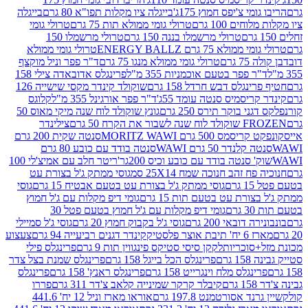
י צ'יפס חמוץ 175ג'
בייגלה ציו מקלות תפו"א 80 גרם
בייגלה
ים 100 גרם
טרולי גומי ממולא תות 75 גרם
טרולי גומי
טרולי מרשמלו בננה 150 גרם
טרולי מרשמלו 150
לא 75 גרם ENERGY BALLZ
טרולי גומי ממולא
גרם
טרולי גומי ממולא מנגו 75 גרם
ד"ר פפר וניל מוקצף
 פפר בטעם אוכמניות 355 מ"ל
פרינגלס אדובאדה צילי 158
נגלס דבש חרדל 158 גרם
שוקולד קינדר מקסי שישייה 126
ריסמיס סנטה עומד 55ג'
ד"ר פפר אורגינל 355 מ"ל
קלוגס
 בוקר תירס 250 גרם
גונץ שוקולד לוח שנה מיקי מאוס 50
 את הקרח 50 גרם
צילינדר
50 גרם MORITZ WAWI
סנטה שקית 200 גרם
לנדר 50 גרם WAWI
סנטה בודד עם כובע 80 גרם
 סנטה בודד עם כובע וכיס 200גר'
ריטר חלב עם אמיצ'לי 100
 זהב חנוכה שמח 25X14 סמ
גוסי ממתק ג'ל בצורת עט
ם
גוסי ממתק ג'ל בצורת עט בטעם אבטיח 15 גרם
גוסי
ורת עט בטעם תות 15 גרם
גומי דיפ מקלות עם ג'ל חמוץ
ם
גומי דיפ מקלות עם ג'ל חמוץ בטעם פטל 30
דובאי 200 גרם
גוסי ג'ל בקבוק חמוץ 20 גרם
גוסי ג'ל סמיילי
וצר פלסטיק
קינדר דגנים רביעייה 94 גרם
צעצוע
סוכריות
לקקן סיסי סטיקס פינגווין תות 9 גרם
פרינגלס פילי
רם
פרינגלס הכל בייגל 158 גרם
פרינגלס שמנת בצל צדר
נגלס מלח וינגרייט 158 גרם
פרינגלס ראנץ' 158 גרם
פרינגלס
קיבלר קרקר שמינייה קלאב צ'דר 311 גרם
פררו
אסורטמנט 197.8 גרם
אוראו מארז וניל 12 יח' 441.6