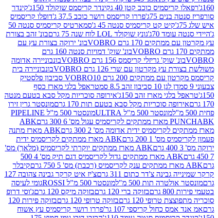
קריסמיס כוכב קטן 40 ג
קינדר קריסמס שוקולד 150ג'
קינדר
בנים 75ג'
פררו קריסמס רושר כוכב 37.5 ג'
דופלו קריסמיס
קיט קט קריסמיס סנטה 45 ג'
סמארטיס קריסמיס סנטה 50
עומד 70ג'
גונץ שוקולד LOL לוח שנה 75 גרם
בונ' זהב בצורת
תקים 170 גרם VOBRO
בונ' ירוקה בצורת עץ עם
בונ' שוק' דמויות סנטה 160 גרם
נ' שוק' גריזלי קריסמס 156 גרם VOBRO
בונבוניירה אדומה
עץ מקרטון עם שרי 126 גרם VOBRO
בונבוניירה בית
עם ממתקים 200 גרם VOBRO
10 סביבון פלסטיק
דן לגן 10 סביבון זהב 8.5 סמ
טראפל בלגי מארז כסף
בלגי מארז זהב 150ג'
אירופה סוכריות מקל סבא בטעם מנטה
ופה סוכריות מקל סבא בטעם תות 170 גרם
מונסטר גרין זירו
מונסטר 500 מ"ל ULTRA
מונסטר 500 מ"ל PIPELINE
ABK
PU
לקריסמיס ידית אדומה מס' 2 300 גרם
ABK מארז מתנה
מס' 1 200 גרם
ABK מארז ממתקים לקריסמיס ידית
ABK מארז ממתקים יוקרתי לקריסמיס (מלאך) מס'
ABK מארז ממתקים גדול לקריסמיס דגם תיק מס' 4 500
קיבלר
גבינה צ'דר כתום 311 גרם
צ'יז איט קרקר גבינה צהובה 127
ולטרה תות 500 מ"ל
מונסטר 500 מ"ל ROSSI
גומי לעיסה
 גרם
בזוקה ברי 120 גרם
בזוקה מיקס 120 גרם
ג'וסי דרופ
ת טרופי 120 גרם
בזוקה טרופי 120 גרם
בזוקה פירות 120
מס כחול קריספי 107 גר'
פררו רושר קריסמיס עץ אשוח
קריסמיס סנטה עומד 110ג'
הריבו דובי גומי חמוץ 175