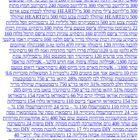
ב טריאקי 300 מ"ל
רוטב סאטה 240 גרם
רוטב חמוץ מתוק
ב צ'ילי מתוק 300 מ"ל
HEART שוקולד לבבות צבע אדום
ולד לבבות צבע כסף 500 גרם
HEART שוקולד
50 גרם
סניקרס וופל גליליות 22 גרם
טוויקס וופל גליליות
ו טורטילה צ'יפס בטעם צ'ילי מתוק 100 גרם
קינג עוגיות רכות
ס ללת''ס 160 גרם
קינג עוגיות רכות צ'יפס קרמל מלוח 160
יות רכות שוקולד מריר צ'יפס חלבון 160 גרם
מרק ראמן פיקנטי
 גרם
גולון שרקיז ללא גלוטן טו-גו 160ג'
גולון שוקובום
 120ג'
טבלת פררו רושר מקדמיה ואגוז לוז 90 גרם
קינדר
נדס 120 גרם
קינדר הפי מומנטס 161 גרם
מילקה עוגת
מילקה טבלה צימוק אגוז חדש 270ג' - K
מילקה טראפל
שקית מארס מיני מיקס 400 גרם
קראנצ'י רואופ בטעם
אם אנד אם בוטנים 220 גר'
מנורת 3 המשאלות סוכריות 9.6
לד לבן להמסה 28% קקאו בד"צ 750 גרם
מטבעות
 קקאו בד"צ 750 גרם
מטבעות שוקולד מריר
קינדר בואנו מיני מיקס 205
ראו במילוי קרם וניל 66 גרם
אוראו בראוניז 154 גרם
אוראו
אוראו קראנצ'י בייטס 110 גרם
אוראו גולדן 154 גרם
מילקה
מרשמלו 150 גר – ברבי 24 יחידות
מרשמלו 150 גר –
מרשמלו נקניקייה 10 גרם
מארז טסה של בוננזה
מארז טסה
עוגיות מזרחיות בטעם שום בצל 400 גרם אחוה
עוגיות מזרחיות
ערכה להכנת ממתק DIY טיפות 24 גרם
ערכה
 17 גרם
ערכה להכנת ממתק DIY גומי על
ממתק אבקה מדליקה 12 גרם
הנשיקות שלי "דובי" 40