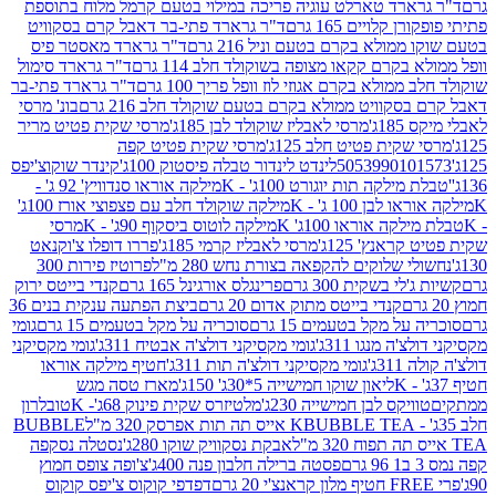
ארד טארלט עוגיה פריכה במילוי בטעם קרמל מלוח בתוספת
קלויים 165 גרם
ד"ר גרארד פתי-בר דאבל קרם בסקוויט
ולא בקרם בטעם וניל 216 גרם
ד"ר גרארד מאסטר פיס
בקרם קקאו מצופה בשוקולד חלב 114 גרם
ד"ר גרארד סימול
מולא בקרם אגוזי לוז וופל פריך 100 גרם
ד"ר גרארד פתי-בר
קוויט ממולא בקרם בטעם שוקולד חלב 216 גרם
בונ' מרסי
ג'
מרסי לאבליז שוקולד לבן 185ג'
מרסי שקית פטיט מריר
קית פטיט חלב 125ג'
מרסי שקית פטיט קפה
505399010
לינדט לינדור טבלה פיסטוק 100ג'
קינדר שוקוצ'יפס
ילקה תות יוגורט 100ג' - K
מילקה אוראו סנדוויץ' 92 ג' -
בן 100 ג' - K
מילקה שוקולד חלב עם פצפוצי אורז 100ג'
ה אוראו 100ג' K
מילקה לוטוס ביסקוף 90ג' - K
מרסי
אנץ' 125ג'
מרסי לאבליז קרמי 185ג'
פררו דופלו צ'וקנאט
 שלוקים להקפאה בצורת נחש 280 מ"ל
פרוטיז פירות 300
י בשקית 300 גרם
פרינגלס אורגינל 165 גרם
קנדי בייטס ירוק
קנדי בייטס מתוק אדום 20 גרם
ביצת הפתעה ענקית בנים 36
ל מקל בטעמים 15 גרם
סוכריה על מקל בטעמים 15 גרם
גומי
 מנגו 311ג'
גומי מקסיקני דולצ'ה אבטיח 311ג'
גומי מקסיקני
ג'
גומי מקסיקני דולצ'ה תות 311ג'
חטיף מילקה אוראו
ליאון שוקו חמישייה 5*30ג' 150ג'
מארז טסה מגש
יקס לבן חמישייה 230ג'
מלטיזרס שקית פינוק 68ג'- K
טובלרון
BUBBLE TEA אייס תה תות אפרסק 320 מ"ל
BUBBLE
אבקת נסקוויק שוקו 280ג'
נסטלה נסקפה
פסטה ברילה חלבון פנה 400ג'
צ'ופה צופס חמוץ
דפדפי קוקוס צ'יפס קוקוס