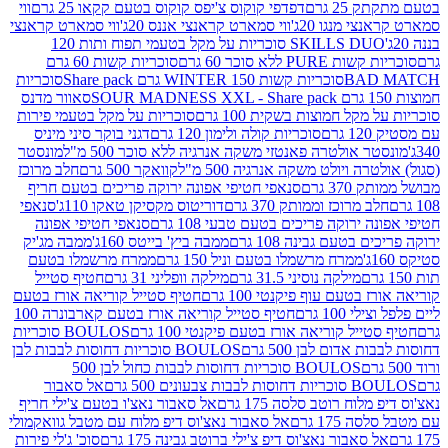
2 גרם
דפדפי קוקוס צ'יפס קוקוס בטעם קקאו 25 גרם
ווי
 מנגו 20ג'
ווי סמארט קראנצי אננס 20ג'
ווי סמארט קראנצי
SKILLS DUO סוכריות על מקל בטעמי תפוח ותות 120
P ללא סוכר 60 גרם
סוכריות קשות 60 גרם
BAD
סוכריות קשות WINTER 150 גרם Share pack
סוכריות
סאוור מדנס
קל חמוצות בשקית 100 גרם
סוכריות על מקל בטעמי פירות
סוכריות קולה ולימון 120 גרם
דגני בוקר סיני מיניס
 אולטרה פאנטזי משקה אנרגיה ללא סוכר 500 מ"ל
מונסטר
ה ויולט משקה אנרגיה 500 מ"ל
קוואקר 500 גרם
חלב מרוכז
3 גרם
סנאפי חטיפי אפונה ירוקה פריכים בטעם חריף
 מרוכז וממותק 370 גרם
דוריטוס מקסיקן טאקו 110ג'
סנאפי
ירוקה פריכים בטעם טבעי 108 גרם
סנאפי חטיפי אפונה
בטעם גבינה 108 גרם
ממבה ביץ' בייטס 160ג'
ממבה מג'יק
ממרח מרשמלו בטעם וניל 150 גרם
ממרח מרשמלו בטעם
מילקה נוסיני 31.5 גרם
מילקה וופליני 31 גרם
חטיף סטייל
בטעם עוף פיקנטי 100 גרם
חטיף סטייל קוריאה אורז בטעם
100 גרם
חטיף סטייל קוריאה אורז בטעם קארבונרה 100
יל קוריאה אורז בטעם פיקנטי 100 גרם
BOULOS סוכריות
אדום לבן 500 גרם
BOULOS סוכריות דחוסות לבבות לבן
BOULOS סוכריות דחוסות לבבות כחול לבן 500
 צבעונים 500 גרם
אל סאבור
וח רוטב סלסה 175 גרם
אל סאבור נאצ'ו בטעם צ'ילי חריף
175 גרם
אל סאבור נאצ'וס דיפ מלוח עם מטבל גוואקמולי
סאבור נאצ'וס דיפ צ'ילי ברוטב גבינה 175 גרם
סוכ' ג'לי פירות