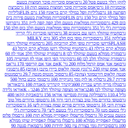
עם פטל 20 גרם
יאמס סוכריות סוכר חמוצות בטעם
יאמס סוכריות סוכר חמוצות בטעם תות 10 גרם
ביצת
גליליות וופל במילוי קרם בראוניז 150 גרם FLIS
גליליות
יל 150 גרם FLIS
סוכריות ממולאות בטעם פירות בים
סוכריות ממולאות בטעם חלב קפה קפה לייק 351 גרם
רושן
351 גרם
סוכריות טופי ממולאות בטעם חלב כוס חלב 150
ולד רושן עם בוטנים 38 גרם
רושן סוכריות ג'לי קרייזי
סוכריות טופי כוס חלב 305 גרם MILKY
ושו סוכריות טופי חלב קורובקה 205 גרם
חטיף שוקולד רושן
לה 43 גרם
חטיף שוקולד רושן ממולא קרם קרמל 43
ולא בטעם שוקולד לבן 8 גרם
מזרק שוקולד חלב אגוזי לוז 60
לד חלב לבן 60 גרם
קינדר הפי היפו אגוזי לוז חמישייה 105
ס קרמל מלוח 200 גר' K
אם אנד אם קריספי 170 גר'
אמ
2 גר'
גונץ סנטה קלאוס ביירן מינכן (אדום) 85 גרם
גונץ
ורטמונד (צהוב) 85 גרם
סוכ' מנטוס מנטה 29.7 גרם
מנטוס
לוק או לוק גומי נקניקייה 100 גרם
גומי כובע כחול 500
יה חדש עברית 600ג'
קינדר קינדריני מאגדת 100 גרם
אוראו
לבן 246ג'
אוראו מצופה שוקולד חלב 246ג' - K
אוראו גלידה
מילקה עוגיות סנסיישן אוראו 156 גרם
אבקת קקאו 400
רים מזל טוב בצורת דובי ורוד 16 גרם
טופי כדורים מזל טוב
ם
טופי כדורים פורים שמח בצורת ליצן 16 גרם
סוכריות
70 גרם
סוכריות ג'לי בטעם ליצ'י 70 גרם
סוכריות ג'לי
גרם
מלו מרשמלו קאפקייק ממולא תות 100 גרם
מלו פלוס
יק ממולא 100 גרם
מלו מרשמלו קאפקייק שוקו ממולא
יות גומי בצורת עין כ50 יחידות 500 גרם
מארז סנטה 90