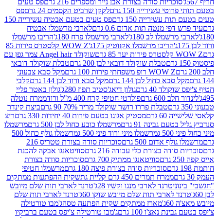
סוכריות סודה בצורת אבן נייר ומספרים 216 גרם
פס טעים
טי עשירייה 150 גרם
לקקן שרביט הקסמים 24 גרם
פס
ת עשירייה 150 גרם
פס טעים בטעם אבטיח עשירייה 150
דפי מנטה תות אדום 0.6 גרם
לארבי מרשמלו אבטיח
מרשמלו לב 180ג'
לארבי מרשמלו פרח 180ג'
הריבו מרשמלו
הריבו מרשמלו אקזוטיק 175ג'
WOW Z קלסטרס פירות 85
 85 גרם
שוקולד Angel hair צמר גפן עם
טבלת שוקולד דובאי לבן 200 גרם
טבלת שוקולד דובאי
WOW Z רופ משפחתי פירות 100 גרם
מקל סבא צבעוני
 סבא כחול לבן 144 גרם
מקל סבא ורוד לבן 144 גרם
קלבי
ולד 40 גרם
גולון דיאג'סטיב תפוז 280ג'
גולון באטר פליי
ב 600 גרם
פולרטי חטיפי קרח 400 מ"ל ורוד
ממרח נוטלה
טבלת פררו רושר שוקולד מריר 70% 90 גרם
ביצת קינדר
60 גרם
מסטיק אגוגו בטעם פירות 40 יחידות 330 גרם
ריצ
טעם גבינה 91 גרם
מרשמלו כובע כחול לבן 500 גרם
מרשמלו
50 ג
מרשמלו מיני ורוד פיני 500 ג
מרשמלו גולף כחול 500
לף אדום 500 גרם
סוכריות סודה בצורת טטריס 216
סודה בצורת כלי עבודה 216 גרם
סוויטאנגו אבקה להכנת
סוויטאנגו ממתיק 700 גרם
סוכריות סודה בצורת
סוכריות סודה בצורת פיצה 180 גרם
מרשמלו חטיפי
ממרח תמרים 450 גרם קליית גת
שקית ההפתעות ממתקים
וני
טרנד לארבי מנגו וקשיו 28ג'
טרנד לארבי תות שלם מיובש
ד לארבי תות שלם מיובש שוקו 60ג'
טרנד לארבי תות שלם
6ג'
מארז ממתקים שקית הפתעה טסה
ג'מבו טורטילה
נת נאצ'ו 100 גרם
ג'מבו טורטילה צ'יפס בטעם ברביקיו