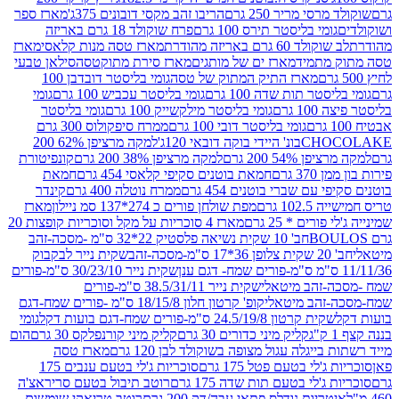
סי מריר 250 גרם
הריבו זהב מקסי דובונים 375ג'
מארז ספר
ומי בליסטר תירס 100 גרם
פרח שוקולד 18 גרם באריזה
ד 60 גרם באריזה מהודרת
מארז טסה מנות קלאסי
מארז
מתמיד
מארז ים של מותגים
מארז סירת מתוקטסה
סילאן טבעי
מארז התיק המתוק של טסה
גומי בליסטר דובדבן 100
טר תות שדה 100 גרם
גומי בליסטר עכביש 100 גרם
גומי
 גרם
גומי בליסטר מילקשייק 100 גרם
גומי בליסטר
גומי בליסטר דובי 100 גרם
ממרח סיפקולוס 300 גרם
CHO
בונ' היידי בוקה דובאי 120ג'
למקה מרציפן 62% 200
54% 200 גרם
למקה מרציפן 38% 200 גרם
קונפיטורת
3 גרם
חמאת בוטנים סקיפי קלאסי 454 גרם
חמאת
עם שברי בוטנים 454 גרם
ממרח נוטלה 400 גרם
קינדר
10 גרם
מפת שולחן פורים כ 274*137 סמ ניילון
מארז
רים * 25 גרם
מארז 4 סוכריות על מקל וסוכריות קופצות 20
חב' 10 שקית נשיאה פלסטיק 22*32 ס"מ -מסכה-זהב
כה-זהב
שקית נייר לבקבוק
שקית נייר 30/23/10 ס"מ-פורים
-זהב מיטאלי
שקית נייר 38.5/31/11 ס"מ-פורים
זהב מיטאלי
קופ' קרטון חלון 18/15/8 ס"מ -פורים שמח-דגם
קית קרטון 24.5/19/8 ס"מ-פורים שמח-דגם בועות דקל
גומי
קליק מיני כדורים 30 גרם
קליק מיני קורנפלקס 30 גרם
הום
ייגלה עגול מצופה בשוקולד לבן 120 גרם
מארז טסה
'לי בטעם פטל 175 גרם
סוכריות ג'לי בטעם ענבים 175
ג'לי בטעם תות שדה 175 גרם
רוטב תיבול בטעם סריראצ'ה
ריות נודלס פתאי עבה/דק 200 גרם
רוטב טריאקי שומשום