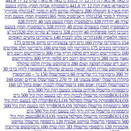
ידה 12 יח' 331.2 גרם
אוראו מארז שוקו 12 יח' 441.6
ת 12 יח' 441.6 גרם
ממתק אבקה חמוץ- מתוק בטעם
נוטלה 200 גרם
גולון טווינס ללא ת.סוכר 147ג'
גולון סנדוויץ'
250ג'
גולון דיאג'סטיב מוזלי 365ג'
מסטיק חמוץ בטעם תות
מסטיק חמוץ בטעם מנגו 40 יחידות 328
 בטעמים שונים 40 יחידות 328 גרם
מסטיק חמוץ בטעם
רה 40 יחידות 328 גרם
בד"צ טורינו חלב 320ג'
בד"צ
100ג'
הריבו בלוני לבבות 140 גרם
הריבו נחשים תאומים
שקית 160 גרם דובי צבעוני
הריבו מיקס אדומים 175
ים 175 גרם
ריטר לבן סמרטיס 100 גרם
ריטר חלב סמרטיס
יטוס רוטב דיפ סלסה חריף עדין 300 גרם
דוריטוס רוטב דיפ
ם
דוריטוס רוטב דיפ סלסה חריף 300 גרם
דוריטוס
ת חמוצה ושום 280 גרם
קווסט עוגיית חלבון שוקולד
 עוגיית חלבון חמאת בוטנים שוקולד צ'יפס
מארז לקקן ברבי 30
קינדר ג'וי שלישייה 60 גרם
מרשמלו 150 גר – סוניק
מארז
מס צבעוני 18 יח' 270 גרם
מרשמלו פרחים יאמס 160
בבות יאמס 160 גרם
מרשמלו לבבות יאמס כחול לבן 160
ממתק מרשמלו פרחים צבעוני בטעם תות וניל 500 גרם
ממתק מרשמלו לבבות ורוד לבן בטעם תות וניל 500 גרם
ממתק מרשמלו מסולסל BOULOSתכלת לבן בטעם תות וניל
ממתק מרשמלו מסולסל BOULOSורוד לבן בטעם תות וניל 500
ממתק מרשמלו כריות ורוד,לבן בטעם תות וניל 500 גרם
ממתק מרשמלו מסולסל צבעוני BOULOSבטעם תות וניל
ין מרשמלו טוויסט אבטיח 120 גרם
פופין מרשמלו טוויסט
פופין מרשמלו 3D תות שדה 100 גרם
קטשופ סרירצ'ה