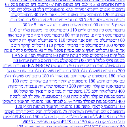
2 מ"ל
גם דיפ בטעם תות 67 גרם
גם דיפ בטעם פטל 67
ס ריינבואו פירות 37.5 גרם
טובלרון חלב 360ג'
לקריץ ונקו
מבוקשים בטעם וניל - מארז 5 יח' 30 גרם
מבוקשים
5 יח' 30 גרם
גומי עיניים 5 יחידות 90 גרם
גומי כדור
מבוקשים בטעם בננה - מארז 5 יח' 30
ין טארט וליים 110 גרם
פרינגלס סין מלפפון מלח ים 110
חטיף פ. כמהין פירה 80 גרם
פרינגלס חטיף סטייק כבד אווז
לס סין הוט אנד ספייסי 110 גרם
פרינגלס חטיף רוז קריספי
פרינגלס סין ברביקיו סטייק 110 גרם
לייס קרקר רוטב
לייס חטיף צ'יפס סטייק פלפל שחור 90 גרם
לייס קרקר עוגת
לייס קרקר עוגת ירקות 90 גרם
חטיף תפו"א LAYS
פל חריף 90 גרם
סקיטלס גומי דרופס פירות יוגורט 50
ומי דרופס פירות 50 גרם
מנטוס RAINBOW סוכריות פירות
יס שוקולד חלב 180 גרם
טוניס שוקולד חלב עם שברי קרמל
טוניס שוקולד חלב עם אגוזי לוז 180 גרם
טוניס שוקולד חלב
 180 גרם
טוניס שוקולד מריר עם שקדים ומלח 180
וקולד וסוכריות 200 גרם
מוטי שלישיית עגבניות מרוסקות
ר חלב 175 גרם
סוכריות גומי סאוור פאץ' טרופיקל 80
וקולד חלב לובקה 400 גרם
מטבעות שוקולד לבן לובקה
ות שוקולד מריר 55% לובקה 400 גרם
גומי קראנץ' מרשמלו
י קראנץ' פיצה 100 גרם
גומי קראנץ' רצועות חמוץ 120
ס חמישיית משרוקית 75 גרם
גליליות וופל במילוי קרם קוקוס
גליליות וופל במילוי קרם קרמל מלוח 150 גרם FLIS
גליליות
קקאו 150 גרם FLIS
סניקרס שלישייה 3*50ג'
סקיטלס GIANTS סוכריות ממולאות בג'ל טעמי פירות 125