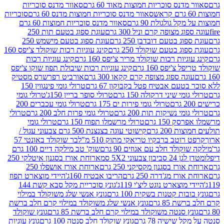
נס סוכריות חמוצות מאוד 60 גרם
סאוור מדנס סוכריות
סאוור מדנס סוכריות חמוצות מדנס 60 גרם
סוכריות
 גולגולת 90 גרם
סאוור מדנס סוכריות חמוצות 60 גרם
 מצופה קרם וניל 300 גרם
עוגת ספוג בטעם תות 250
 בטעם דובדבן 250 גרם
עוגת ספוג בטעם מישמש 250
ג בטעם שוקולד 250 גרם
קינג עוגיות רכות שוקולד צ'יפס 160
יות רכות שוקולד מריר צ'יפס 160 גרם
קינג עוגיות רכות
'יפס 160 גרם
קינג עוגיות רכות שיבולת תפוז שוקו צ'יפס
ה ספוג מצופה קרם קקאו 300 גרם
אורביט רפרשרס מסטיק
עם אבטיח פטל בקבוקון 67 גרם
טרולי גומי פינגווין 150
י שיני דרקולה 150 גרם
טרולי סופר בריין 150ג'
טרולי גומי
טרולי גומי פירות ים 175 גרם
טרולי גומי עכברים 200
י נשיקות תות 200 גרם
טרולי גומי פרות חלב 200 גרם
טרולי
150 גרם
טרולי מרשמלו תפוח 150 גרם
טרולי גומי
200 גרם
קישוטי עוגה בצנצנת 500 גרם צבעוני עגול /
טב ברבקיו טריאקי מתוק 510 מ"ל
בר שוקולד באונטי 57
ולד חלב עם אגוזים 90 גרם
שוק' טב מילקה דיים 100 גרם
יבון צבעוני 5X2 סמ
ארוחת אורז בסגנון איטלקי 250
ז בסגנון מקסיקני 250 גרם
ארוחת אורז אושפלו 250
ז מג'דרה 250 גרם
הריבו אבטיח 160ג'
היידי מוצארט תפוז
וצארט נוגט ליצ'י 119ג'
גונץ סוכריית מקל סבא קשת 144
ת קטנות בשקית 100 גרם
גונץ אנשי שלג משוקולד במילוי
85 גרם
גונץ אנשי שלג משוקולד במילוי קרם חלב ברשת
 סנטה משוקולד במילוי קרם חלב ברשת 85 גרם
גונץ שוקולד
שישיה 78 גרם
גונץ שוקולד חלב סנטה 100 גרם
גונץ עוגיות