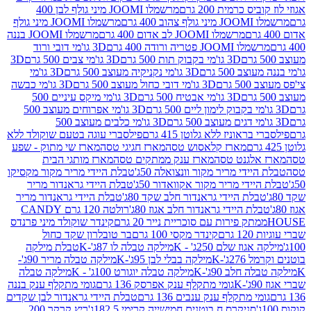
 כרמית 200 גרם
מרשמלו JOOMI מיני גולף לבן 400
400 גרם
מרשמלו JOOMI מיני גולף
מרשמלו JOOMI לב אדום 400 גרם
מרשמלו JOOMI בננה
JOOM פטריה ורודה 400 גרם
3D גו'מי דובי ורוד
3D גו'מי בקבוק תות 500 גרם
3D גו'מי צבים 500 גרם
3D
 500 גרם
3D גו'מי נקניקיה מעוצב 500 גרם
3D גו'מי
גרם
3D גו'מי דובי כחול מעוצב 500 גרם
3D גו'מי כבשה
3D גו'מי אבטיח 500 גרם
3D גו'מי מיקס עיניים 500
3D גו'מי אפרוחים מעוצב 500
3D גו'מי כלבים מעוצב 500
ראוניז ללא גלוטן 415 גרם
פילסברי עוגה בטעם שוקולד ללא
מארז קלאסוש טסה
מארז חגיגי טסה
מארז שי מתוק - שפע
אלגנט טסה
מארז ענק ממתקים טסה
מארז מותגי הבית
ידי מריר מקור וונצואלה 50ג'
טבלת היידי מריר מקור מקסיקו
ידי מריר מקור אקוואדור 50ג'
טבלת היידי גראנדור מריר
לת היידי גראנדור חלב שקד 80ג'
טבלת היידי גראנדור מריר
ת היידי גראנדור חלב אגוז 80ג'
רולטה 120 גרם CANDY
תק פירות עם סוכריית נייר 20 גרם
קינדר שוקולד מיני פרנדס
רם
קינדר מקסי 100 גרם
בר טובלרון שקד כחול
וז שלם 250ג' - K
מילקה טבלה לו 87ג'-K
טבלת מילקה
2ג'-K
מילקה בבלי לבן 95ג'-K
מילקה טבלה מריר 90ג'-
חלב 90ג'-K
מילקה טבלה יוגורט 100ג' - K
מילקה טבלה
גומי מתקלף ענק אפרסק 136 גרם
גומי מתקלף ענק בננה
י מתקלף ענק ענבים 136 גרם
טבלת היידי גראנדור לבן שקדים
סניקרס ח.בוטנים חמישייה קרימי 182.5ג'
ריץ קרקר 200