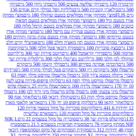
ניוקי שלושה צבעים 500 גרם
מיני ניוקי 500 גרם
ניוקי
ג'יו קונכיות 500 גרם
גליליות וופל במילוי קרם אגוזים 150
וצ'י ממתקי אורז ממולאים בטעם שוקולד 180 גרם
מוצ'י ממתק
180 גרם
מוצ'י ממתקי אורז ממולאים בטעם חמאת
מוצ'י ממתקי אורז ממולאים בטעם קרמל מלוח 180
תק אורז בטעם פנקייק עם מייפל 180 גרם
מוצ'י ממתק אורז
18 גרם
מוצ'י ממתק אורז בטעם עוגת גבינה ותותים 180
תק אורז בטעם תה מאצ'ה וחלב 180 גרם
אמיצ'לי קרם חלב
סוכריות 100 גרם
ממרח דובאי פטל חלבי 500 גרם
קרמבה
פרורי קראמבל 400 גרם
רוטב פירות יער 300 מ"ל
רוטב
 300 מ"ל
רוטב נוצ'יטלו חלבי 300 מ"ל
מלית פירות יער
דבן אמרנה בסירופ 300 גרם
מילוי קינמון 500 גרם
קרם
קרמו ריו 500 גרם
קרם פטל למילוי מקרון 500 ג'
סניידרס
טעם צ'דר 319 גרם
מלו מרשמלו טוויסט מילוי תפוח 63
לו טוויסט מילוי תפוז 63 גרם
לקקן פיןפופ-פירות צובע לשון
מרשמלו גלידה 100 גרם
מרשמלו גלידה 25 גרם
מלו פלוס
עוני 100 גרם
מלו פלוס מרשמלו מיני ורוד לבן 100 גרם
מלו
 מילוי תות 63 גרם
שוקולד דובאי 60 גרם
לואקר אגוז 90
ו 90 גרם
לקקן פיןפופ 10 יח' 170 גרם
אוראו קלאסי מארז
לוקיטוס סוכריות על מקל בטעמי פירות 120
סוכריות על מקל חמוצות 120 גרם
מארס שלישייה
פירות יער 38 גרם
סוכריה על מקל בטעמים 22 גרם
NIK L
מסטיק חמישיות בטעמים 21.5 גרם
מסטיק
מזוודת הממתקים של מקס וטסה
מאפין דובאי
יה XL מסטיק אבטיח 250 מ"ל
משקה אנרגיה XL