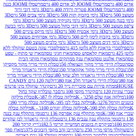
מרשמלו JOOMI לב אדום 400 גרם
מרשמלו JOOMI בננה
JOOM פטריה ורודה 400 גרם
3D גו'מי דובי ורוד
3D גו'מי בקבוק תות 500 גרם
3D גו'מי צבים 500 גרם
3D
 500 גרם
3D גו'מי נקניקיה מעוצב 500 גרם
3D גו'מי
גרם
3D גו'מי דובי כחול מעוצב 500 גרם
3D גו'מי כבשה
3D גו'מי אבטיח 500 גרם
3D גו'מי מיקס עיניים 500
3D גו'מי אפרוחים מעוצב 500
3D גו'מי כלבים מעוצב 500
ראוניז ללא גלוטן 415 גרם
פילסברי עוגה בטעם שוקולד ללא
מארז קלאסוש טסה
מארז חגיגי טסה
מארז שי מתוק - שפע
אלגנט טסה
מארז ענק ממתקים טסה
מארז מותגי הבית
ידי מריר מקור וונצואלה 50ג'
טבלת היידי מריר מקור מקסיקו
ידי מריר מקור אקוואדור 50ג'
טבלת היידי גראנדור מריר
לת היידי גראנדור חלב שקד 80ג'
טבלת היידי גראנדור מריר
ת היידי גראנדור חלב אגוז 80ג'
רולטה 120 גרם CANDY
תק פירות עם סוכריית נייר 20 גרם
קינדר שוקולד מיני פרנדס
רם
קינדר מקסי 100 גרם
בר טובלרון שקד כחול
וז שלם 250ג' - K
מילקה טבלה לו 87ג'-K
טבלת מילקה
2ג'-K
מילקה בבלי לבן 95ג'-K
מילקה טבלה מריר 90ג'-
חלב 90ג'-K
מילקה טבלה יוגורט 100ג' - K
מילקה טבלה
גומי מתקלף ענק אפרסק 136 גרם
גומי מתקלף ענק בננה
י מתקלף ענק ענבים 136 גרם
טבלת היידי גראנדור לבן שקדים
סניקרס ח.בוטנים חמישייה קרימי 182.5ג'
ריץ קרקר 200
סי מריר 250 גרם
הריבו זהב מקסי דובונים 375ג'
מארז ספר
ומי בליסטר תירס 100 גרם
פרח שוקולד 18 גרם באריזה