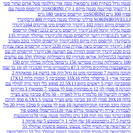
ת 100 גרם
מארז טסה אור גדול
גומי פטל אדום שחור סטי
רינטה סנטה מיקס 1 ק"ג SORINI
בונ' קריסמס סנטה עם
בונ' קריסמס טיפאני 180 גרם
גרם
SORINI
קינדר
דמות 102 ג'
קינדר קריסמיס מיני פריינדס 164ג'
קינדר
מל 110ג'
קינדר קריסמס גרביים 212ג'
רפאלו קריסמס
פררו רושר קריסמיס סנטה 70ג'
קינדר שוקולד חנוכייה 135
יסמס תיק מיקס 193ג'
קינדר קריסמיס קלנדר כוכב מעורב
 קריסמיס ביצה ענקית בנות 220ג'
קינדר קריסמיס ביצה ענקית
ינדר קריסמס דמויות עם הפתעה 36ג'
קינדר קריסמיס לב עם
מילקה אוראו סנדוויץ 92 גרם
מילקה שוקולד חלב עם עדשים
קה עוגיות סנסיישן 156 גרם
וופל מילקה במילוי קרם 150
לקיניס מילקה 87.5 גרם
טורינו מריר 320ג'
דן לגן 10 כד שמן
 סמ
סביבון מוט נס גדול היה פה ברשת 14 סמ
אקדח 2
33 סמ
סביבון 5 קומות בלוח 17X12
ופ 22.5X13 סמ
10 כלי דמוי נורה למילוי עם
דן לגן 12 מ.מפתחות פנס לד צבעוני 7 סמ
מארז 3 מזרקים
10 מל'
מזרק גדול לאפייה - 50 מל'
4 סביבון טוש מצייר
דן לגן 10 סביבון טוש מצייר צבעוני 6.5X5.5 סמ
3 חותכן
סביבון חנוכיה
הפתעה 10 פנס לד צבעוני 9 סמ
12 מזרק 20 מל'
ירה וקישוט
גומי נודלס ענקי 120ג'
מרשמלו פאסט פוד
 מח תות 120 גרם נוזל
גומי סנטה ענקי 170ג'
מטבעות
מטבע 10 שח חלבי 1 ק"ג
מטבע 5 שח פרווה 1
פרוטאין פרו-חטיף חלבון טבעוני בטעם פיסטוק שוקולד 55
פרו-חטיף חלבון טבעוני בטעם שוקולד וניל 55 גרם
פרוטאין