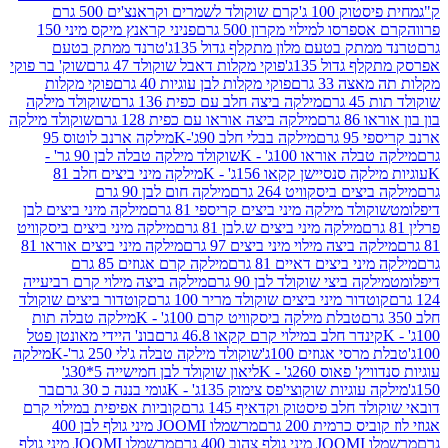
ק 100 ג'
קרם שוקולד לשמרים וקראנצ'ים 500 גרם
רסו למילוי מקרון 500 גרם
פניני קראנץ מיקס מיני 150
תק בטעם מלון מתקלף גדול 135ג'
טרנד ממתק בטעם
גדול 135ג'
פוקי מקלות דאבל שוקולד 47 גרם
שוק' בר פוקי
 33 גרם
פוקי מקלות לבן עוגיות 40 גרם
פוקי מקלות
רם
מילקה ביצה חלב עם כפית 136 גרם
שוקולד מילקה
 גרם
מילקה ביצה אוראו עם כפית 128 גרם
שוקולד מילקה
גרם
מילקה בבלי חלב 90ג'-K
מילקה ארנב לוטוס 95
ה אוראו 100ג' - K
שוקולד מילקה טבלה לבן 90 גר' -
ה סנסיישן קקאו 156ג' - K
מילקה מיני ביצים חלב 81
ים ביסקוויט 264 גרם
מילקה חום לבן 90 גרם
ולד מילקה מיני ביצים קריספי 81 גרם
מילקה מיני ביצים לבן
מילקה מיני ביצים ש.לבן 81 גרם
מילקה מיני ביצים ביסקוויט
 ביצה מילוי מיני ביצים 97 גרם
מילקה מיני ביצים אוראו 81
י ביצים דאיים 81 גרם
מילקה קרם אגוזים 85 גרם
קה ביצי שוקולד לבן 90 גרם
מילקה ביצה מילוי קרם רביעייה
דור מיני ביצים שוקולד מריר 100 גרם
קוטדור ביצים שוקולד
טבלת מילקה ביסקוויט קרם 100ג' - K
מילקה טבלה תות
נדר חלב במילוי קרם קקאו 46.8 גרם
בונ' היידי מאונטן פטל
סי אגוזים 100ג'
שוקולד מילקה טבלה ג'לי 250 גר'-K
מילקה
פאוס 260ג' - K
ליאון שוקולד לבן חמישייה 5*30ג'
וגיות שוקוצי'פס צימוק 135ג' - K
גומי בננה כ 30 גרם
בר
 חלב פיסטוק וקדאיף 145 גרם
קוביות אפיפית במילוי קרם
 כרמית 200 גרם
מרשמלו JOOMI מיני גולף לבן 400
400 גרם
מרשמלו JOOMI מיני גולף