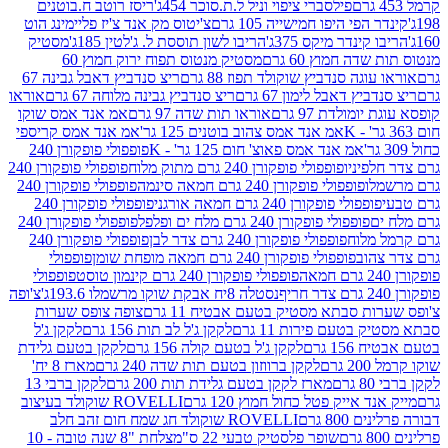
פילסברי ציפוי וניל ל.ת.סוכר 454ג'
ריסז רוטב ח.בוטנים
פי היפו חמישייה 105 גרם
צ'יטוס מק אנד צ'יז פליימינג הוט
ינדר מיקס 375ג'
הריבו לשון תוססת ל. ג'לטין 185ג'
מסטיק
ה חמוץ 60 גרם
מסטיק מנטוס תפוח ירוק חמוץ 60
גה סנדביץ שוקולד תפוז 88 גרם
ריצ סנדביץ דאבל גבינה 67
ץ דאבל לימון 67 גרם
ריצ סנדביץ גבינה מלוחה 67 גרם
אוראו
מולדת 97 גרם
אוראו תות שדה 97 גרם
אמ אנד אמס שוקו
אמ אנד אמס צהוב בוטנים 125 גר'
אמ אנד אמס קריספי
אמ אנד אמס פאוצ' חום 125 גר' - K
פופפולי פופקורן 240
פיניו
פופפולי פופקורן 240 גרם מתוק מלוח
פופפולי פופקורן 240
ו
פופפולי פופקורן 240 גרם חמאה סינמה
פופפולי פופקורן 240
פולי פופקורן 240 גרם חמאה אורגני
פופפולי פופקורן 240
פופפולי פופקורן 240 גרם מלח ים ופלפל
פופפולי פופקורן 240
מלוח
פופפולי פופקורן 240 גרם צדר לבן
פופפולי פופקורן 240
וב
פופפולי פופקורן 240 גרם חמאה מופחת שומן
פופפולי
פופפולי פופקורן 240 גרם קינמון טוסט
פופפולי
נסטלה 8יח אבקת שוקו מרשמלו 193.6ג'
צ'ופה
 סבתא מסטיק בטעם אבטיח 11 גרם
צופה צופס שערות
בטעם פירות 11 גרם
לקקן ג'ל לב תות 156 גרם
לקקן ג'ל
 גרם
לקקן ג'ל בטעם קולה 156 גרם
לקקן בטעם גלידת
ם
לקקן ברווזון בטעם תות שדה 240 גרם
מארז 8 יח'
מארז לקקן בטעם גלידת תות 200 גרם
לקקן ברבי 13
 אייק פטל כחול חמוץ 120 גרם
ROVELLI שוקולד בעיצוב
80 גרם
ROVELLI שוקולד חג שמח חום זהב חלב
שופר פלסטיק טבעי 22 ס"מ
צלחת "8 שנה טובה - 10