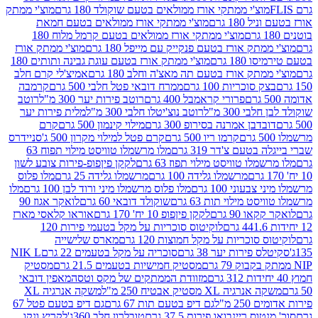
וצ'י ממתקי אורז ממולאים בטעם שוקולד 180 גרם
מוצ'י ממתק
180 גרם
מוצ'י ממתקי אורז ממולאים בטעם חמאת
מוצ'י ממתקי אורז ממולאים בטעם קרמל מלוח 180
תק אורז בטעם פנקייק עם מייפל 180 גרם
מוצ'י ממתק אורז
18 גרם
מוצ'י ממתק אורז בטעם עוגת גבינה ותותים 180
תק אורז בטעם תה מאצ'ה וחלב 180 גרם
אמיצ'לי קרם חלב
סוכריות 100 גרם
ממרח דובאי פטל חלבי 500 גרם
קרמבה
פרורי קראמבל 400 גרם
רוטב פירות יער 300 מ"ל
רוטב
 300 מ"ל
רוטב נוצ'יטלו חלבי 300 מ"ל
מלית פירות יער
דבן אמרנה בסירופ 300 גרם
מילוי קינמון 500 גרם
קרם
קרמו ריו 500 גרם
קרם פטל למילוי מקרון 500 ג'
סניידרס
טעם צ'דר 319 גרם
מלו מרשמלו טוויסט מילוי תפוח 63
לו טוויסט מילוי תפוז 63 גרם
לקקן פיןפופ-פירות צובע לשון
מרשמלו גלידה 100 גרם
מרשמלו גלידה 25 גרם
מלו פלוס
עוני 100 גרם
מלו פלוס מרשמלו מיני ורוד לבן 100 גרם
מלו
 מילוי תות 63 גרם
שוקולד דובאי 60 גרם
לואקר אגוז 90
ו 90 גרם
לקקן פיןפופ 10 יח' 170 גרם
אוראו קלאסי מארז
לוקיטוס סוכריות על מקל בטעמי פירות 120
סוכריות על מקל חמוצות 120 גרם
מארס שלישייה
פירות יער 38 גרם
סוכריה על מקל בטעמים 22 גרם
NIK L
מסטיק חמישיות בטעמים 21.5 גרם
מסטיק
מזוודת הממתקים של מקס וטסה
מאפין דובאי
יה XL מסטיק אבטיח 250 מ"ל
משקה אנרגיה XL
2 מ"ל
גם דיפ בטעם תות 67 גרם
גם דיפ בטעם פטל 67
ס ריינבואו פירות 37.5 גרם
טובלרון חלב 360ג'
לקריץ ונקו