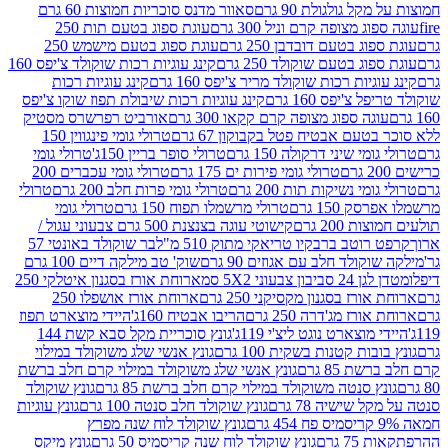
 גולגולת 90 גרם
סאוור מדנס סוכריות חמוצות 60 גרם
 מצופה קרם וניל 300 גרם
עוגת ספוג בטעם תות 250
 בטעם דובדבן 250 גרם
עוגת ספוג בטעם מישמש 250
ג בטעם שוקולד 250 גרם
קינג עוגיות רכות שוקולד צ'יפס 160
יות רכות שוקולד מריר צ'יפס 160 גרם
קינג עוגיות רכות
'יפס 160 גרם
קינג עוגיות רכות שיבולת תפוז שוקו צ'יפס
ה ספוג מצופה קרם קקאו 300 גרם
אורביט רפרשרס מסטיק
עם אבטיח פטל בקבוקון 67 גרם
טרולי גומי פינגווין 150
י שיני דרקולה 150 גרם
טרולי סופר בריין 150ג'
טרולי גומי
טרולי גומי פירות ים 175 גרם
טרולי גומי עכברים 200
י נשיקות תות 200 גרם
טרולי גומי פרות חלב 200 גרם
טרולי
150 גרם
טרולי מרשמלו תפוח 150 גרם
טרולי גומי
200 גרם
קישוטי עוגה בצנצנת 500 גרם צבעוני עגול /
טב ברבקיו טריאקי מתוק 510 מ"ל
בר שוקולד באונטי 57
ולד חלב עם אגוזים 90 גרם
שוק' טב מילקה דיים 100 גרם
יבון צבעוני 5X2 סמ
ארוחת אורז בסגנון איטלקי 250
ז בסגנון מקסיקני 250 גרם
ארוחת אורז אושפלו 250
ז מג'דרה 250 גרם
הריבו אבטיח 160ג'
היידי מוצארט תפוז
וצארט נוגט ליצ'י 119ג'
גונץ סוכריית מקל סבא קשת 144
ת קטנות בשקית 100 גרם
גונץ אנשי שלג משוקולד במילוי
85 גרם
גונץ אנשי שלג משוקולד במילוי קרם חלב ברשת
 סנטה משוקולד במילוי קרם חלב ברשת 85 גרם
גונץ שוקולד
שישיה 78 גרם
גונץ שוקולד חלב סנטה 100 גרם
גונץ עוגיות
גונץ שוקולד לוח שנה מפרץ
גרם
גונץ שוקולד לוח שנה קריסמיס 50 גרם
גונץ מיקס