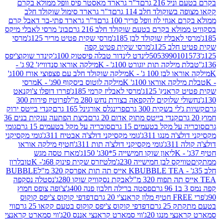
 216 גרם
ד"ר גרארד מאסטר פיס וופל ממולא בקרם
שוקולד חלב 114 גרם
ד"ר גרארד סימול שוקולד חלב
וזי לוז וופל פריך 100 גרם
ד"ר גרארד פתי-בר דאבל קרם
לא בקרם בטעם שוקולד חלב 216 גרם
בונ' מרסי לאבלי מיקס
בליז שוקולד לבן 185ג'
מרסי שקית פטיט מריר 125ג'
מרסי
ב 125ג'
מרסי שקית פטיט קפה
505399010
לינדט לינדור טבלה פיסטוק 100ג'
קינדר שוקוצ'יפס
ילקה תות יוגורט 100ג' - K
מילקה אוראו סנדוויץ' 92 ג' -
בן 100 ג' - K
מילקה שוקולד חלב עם פצפוצי אורז 100ג'
ה אוראו 100ג' K
מילקה לוטוס ביסקוף 90ג' - K
מרסי
אנץ' 125ג'
מרסי לאבליז קרמי 185ג'
פררו דופלו צ'וקנאט
 שלוקים להקפאה בצורת נחש 280 מ"ל
פרוטיז פירות 300
י בשקית 300 גרם
פרינגלס אורגינל 165 גרם
קנדי בייטס ירוק
קנדי בייטס מתוק אדום 20 גרם
ביצת הפתעה ענקית בנים 36
ל מקל בטעמים 15 גרם
סוכריה על מקל בטעמים 15 גרם
גומי
 מנגו 311ג'
גומי מקסיקני דולצ'ה אבטיח 311ג'
גומי מקסיקני
ג'
גומי מקסיקני דולצ'ה תות 311ג'
חטיף מילקה אוראו
ליאון שוקו חמישייה 5*30ג' 150ג'
מארז טסה מגש
יקס לבן חמישייה 230ג'
מלטיזרס שקית פינוק 68ג'- K
טובלרון
BUBBLE TEA אייס תה תות אפרסק 320 מ"ל
BUBBLE
אבקת נסקוויק שוקו 280ג'
נסטלה נסקפה
פסטה ברילה חלבון פנה 400ג'
צ'ופה צופס חמוץ
דפדפי קוקוס צ'יפס קוקוס
2 גרם
דפדפי קוקוס צ'יפס קוקוס בטעם קקאו 25 גרם
ווי
 מנגו 20ג'
ווי סמארט קראנצי אננס 20ג'
ווי סמארט קראנצי