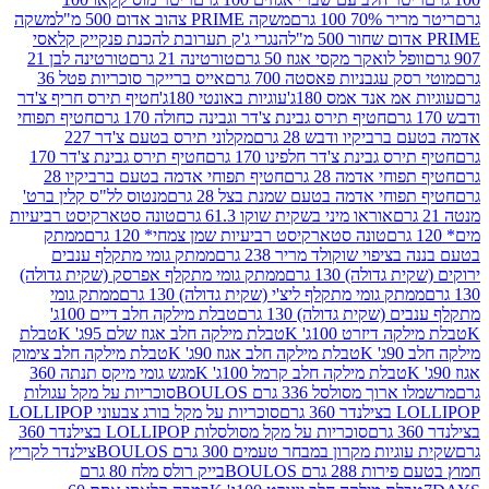
 100 גרם
משקה PRIME צהוב אדום 500 מ"ל
משקה
הנגרי ג'ק תערובת להכנת פנקייק קלאסי
ל לואקר מקסי אגוז 50 גרם
טורטינה 21 גרם
טורטינה לבן 21
 עגבניות פאסטה 700 גרם
אייס ברייקר סוכריות פטל 36
מ אנד אמס 180ג'
עוגיות באונטי 180ג'
חטיף תירס חריף צ'דר
חטיף תירס גבינת צ'דר וגבינה כחולה 170 גרם
חטיף תפוחי
ביקיו ודבש 28 גרם
מקלוני תירס בטעם צ'דר 227
 גבינת צ'דר חלפינו 170 גרם
חטיף תירס גבינת צ'דר 170
חי אדמה 28 גרם
חטיף תפוחי אדמה בטעם ברביקיו 28
וחי אדמה בטעם שמנת בצל 28 גרם
מנטוס לל"ס קלין ברט'
אוראו מיני בשקית שוקו 61.3 גרם
טונה סטארקיסט רביעיות
טונה סטארקיסט רביעיות שמן צמחי* 120 גרם
ממתק
יפוי שוקולד מריר 238 גרם
ממתק גומי מתקלף ענבים
דולה) 130 גרם
ממתק גומי מתקלף אפרסק (שקית גדולה)
ק גומי מתקלף ליצ'י (שקית גדולה) 130 גרם
ממתק גומי
(שקית גדולה) 130 גרם
טבלת מילקה חלב דיים 100ג'
דיזרט 100ג' K
טבלת מילקה חלב אגוז שלם 95ג' K
טבלת
K
טבלת מילקה חלב אגוז 90ג' K
טבלת מילקה חלב צימוק
טבלת מילקה חלב קרמל 100ג' K
מגש גומי מיקס תנתה 360
 מסולסל 336 גרם BOULOS
סוכריות על מקל עגולות
 גרם
סוכריות על מקל בורג צבעוני LOLLIPOP
סוכריות על מקל מסולסלות LOLLIPOP בצילנדר 360
ות מקרון במבחר טעמים 300 גרם BOULOS
צילנדר לקריץ
28 גרם BOULOS
בייק רולס מלח 80 גרם