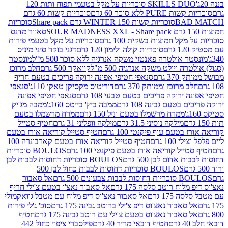
SKILLS DUO סוכריות על מקל בטעמי תפוח ותות 120
P ללא סוכר 60 גרם
סוכריות קשות 60 גרם
BAD
סוכריות קשות WINTER 150 גרם Share pack
סוכריות
סאוור מדנס
קל חמוצות בשקית 100 גרם
סוכריות על מקל בטעמי פירות
סוכריות קולה ולימון 120 גרם
דגני בוקר סיני מיניס
 אולטרה פאנטזי משקה אנרגיה ללא סוכר 500 מ"ל
מונסטר
ה ויולט משקה אנרגיה 500 מ"ל
קוואקר 500 גרם
חלב מרוכז
3 גרם
סנאפי חטיפי אפונה ירוקה פריכים בטעם חריף
 מרוכז וממותק 370 גרם
דוריטוס מקסיקן טאקו 110ג'
סנאפי
ירוקה פריכים בטעם טבעי 108 גרם
סנאפי חטיפי אפונה
בטעם גבינה 108 גרם
ממבה ביץ' בייטס 160ג'
ממבה מג'יק
ממרח מרשמלו בטעם וניל 150 גרם
ממרח מרשמלו בטעם
מילקה נוסיני 31.5 גרם
מילקה וופליני 31 גרם
חטיף סטייל
בטעם עוף פיקנטי 100 גרם
חטיף סטייל קוריאה אורז בטעם
100 גרם
חטיף סטייל קוריאה אורז בטעם קארבונרה 100
יל קוריאה אורז בטעם פיקנטי 100 גרם
BOULOS סוכריות
אדום לבן 500 גרם
BOULOS סוכריות דחוסות לבבות לבן
BOULOS סוכריות דחוסות לבבות כחול לבן 500
 צבעונים 500 גרם
אל סאבור
וח רוטב סלסה 175 גרם
אל סאבור נאצ'ו בטעם צ'ילי חריף
175 גרם
אל סאבור נאצ'וס דיפ מלוח עם מטבל גוואקמולי
סאבור נאצ'וס דיפ צ'ילי ברוטב גבינה 175 גרם
סוכ' ג'לי פירות
סאבור נאצ'וס בטעם צ'ילי עם רוטב גבינה 175 גרם
חטיף
חטיף דובאי מריר 40 גרם
פילסברי ציפוי כחול 442