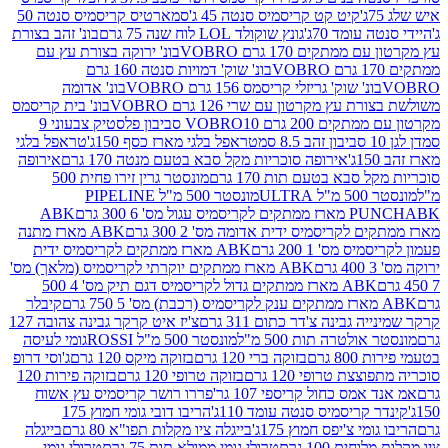
קיט קט קריסמיס סנטה 45 ג'
סמארטיס קריסמיס סנטה 50
עומד 70ג'
גונץ שוקולד LOL לוח שנה 75 גרם
בונ' זהב בצורת
תקים 170 גרם VOBRO
בונ' ירוקה בצורת עץ עם
בונ' שוק' דמויות סנטה 160 גרם
נ' שוק' גריזלי קריסמס 156 גרם VOBRO
בונ' אדומה
עץ מקרטון עם שרי 126 גרם VOBRO
בונ' בית קריסמס
 200 גרם VOBRO
10 סביבון פלסטיק צבעוני 9
טראפל בלגי מארז כסף 150ג'
טראפל בלגי
אירופה סוכריות מקל סבא בטעם מנטה 170 גרם
אירופה
סבא בטעם תות 170 גרם
מונסטר גרין זירו פחית 500
ULT
מונסטר 500 מ"ל PIPELINE
ABK
PU
לקריסמיס ידית אדומה מס' 2 300 גרם
ABK מארז מתנה
מס' 1 200 גרם
ABK מארז ממתקים לקריסמיס ידית
ABK מארז ממתקים יוקרתי לקריסמיס (מלאך) מס'
ABK מארז ממתקים גדול לקריסמיס דגם תיק מס' 4 500
קיבלר
גבינה צ'דר כתום 311 גרם
צ'יז איט קרקר גבינה צהובה 127
ולטרה תות 500 מ"ל
מונסטר 500 מ"ל ROSSI
גומי לעיסה
 גרם
בזוקה ברי 120 גרם
בזוקה מיקס 120 גרם
ג'וסי דרופ
ת טרופי 120 גרם
בזוקה טרופי 120 גרם
בזוקה פירות 120
מס כחול קריספי 107 גר'
פררו רושר קריסמיס עץ אשוח
קריסמיס סנטה עומד 110ג'
הריבו דובי גומי חמוץ 175
י צ'יפס חמוץ 175ג'
בייגלה ציו מקלות תפו"א 80 גרם
בייגלה
ים 100 גרם
טרולי גומי ממולא תות 75 גרם
טרולי גומי