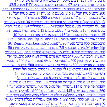
פצות בום מיקס 4 טעמים 4 גרם
אוראו אפרסק 97
ולד חלב 97 גרם
ערכה להכנת ממתק DIY גלידה 43.5
בי ג'ינג'רברד 59 גרם
ממרח מלטיזרס 200 גרם
ממרח טוויקס
בל 15 ס"מ בטעם אוכמניות 17 גרם
מסטיק חבל 15
בן 17 גרם
ממרח סניקרס 200 גרם
שוקולד רושן אורירי
מקלות גומי עם ג'לי וסוכריות בטעם פירות 36 גרם
מקלות גומי
ריות בטעם פטל ואוכמניות 36 גרם
מקלות גומי עם ג'לי חמוץ
רם
גומי בולז בטעם ענבים 15 גרם
גומי בולז בטעם תות
בולז בטעם פטל 15 גרם
קראנצ'י רואופ בטעם פטל 10
רואופ בטעם פירות 10 גרם
מנטוס קלין ברט פירות יער 90
ין ברט' מנטה 90 גרם
SC Join
SC Renew Membership
M
ממתק אצבעוני 7.5 גרם
גומי המבורגר גדול+ ג'ל חמוץ 50
גר מיני 10 גרם
גומי ואוו בקבוק מסטיק חמוץ 500 גרם
גומי
גר 500 גרם
גומי ואוו נחש פירות חמוץ 500 גרם
גומי ואוו
מוץ 500 גרם
גומי ואוו כריש אבטיח חמוץ 500 גרם
גומי
ות 500 גרם
גומי ואוו נחש אנקונדה 500 גרם
גומי ואוו כובע
רם
ראש ג'לי אבטיח 8 גרם
סוכ' מנטוס רול יחידה
אורביט גומי לעיסה ללא סוכר בטעם תפוח 14
תות 8 גרם
ראש ג'לי פטל 8 גרם
ראש ג'לי דובדבן 8
עם חמאה קופסת פח ורדים 114 גרם
עוגיות טעם חמאה
 114 גרם
רול וופל מאסטר 400 גרם
וופל מאסטר גריף
ון מגה שוקו 145ג'
מילקה טבלה פטל 100ג'-K
מילקה טבלה
ג' - K
מילקה טבלה אגוז שלם 95ג'-K
מילקה קייק אנד
מילקה טבלה צימוק אגוז 90ג'-K
מילקה טבלה דובדבן 100ג' -
ת שוקולד באהבה 48 גרם
לבבות שוקולד בקופסא יהלום