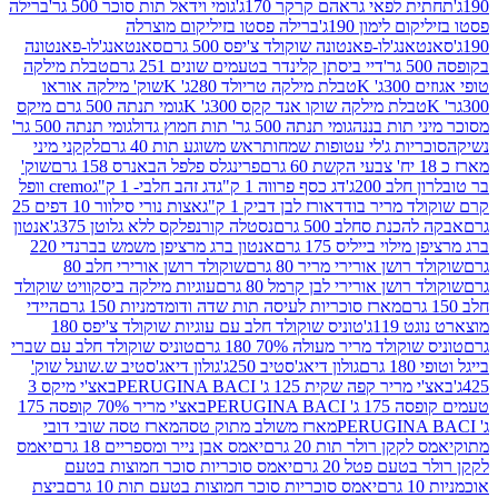
לפאי גראהם קרקר 170ג'
גומי וידאל תות סוכר 500 גר'
ברילה
לימון 190ג'
ברילה פסטו בזיליקום מוצרלה
ג'לו-פאנטונה שוקולד צ'יפס 500 גרם
סאנטאנג'לו-פאנטונה
דיי ביסתן קלינדר בטעמים שונים 251 גרם
טבלת מילקה
K
טבלת מילקה טריולד 280ג' K
שוק' מילקה אוראו
לת מילקה שוקו אנד קקס 300ג' K
גומי תנתה 500 גרם מיקס
 תות בננה
גומי תנתה 500 גר' תות חמוץ גדול
גומי תנתה 500 גר'
יות ג'לי עטופות שמחות
ראש משוגע תות 40 גרם
לקקני מיני
פרינגלס פלפל הבאנרס 158 גרם
שוק'
 200ג'
דג כסף פרווה 1 ק"ג
דג זהב חלבי- 1 ק"ג
cremo וופל
 מריר בודד
אורז לבן דביק 1 ק"ג
אצות נורי סילוור 10 דפים 25
נת סחלב 500 גרם
נסטלה קורנפלקס ללא גלוטן 375ג'
אנטון
וי בייליס 175 גרם
אנטון ברג מרציפן משמש בברנדי 220
שן אורירי מריר 80 גרם
שוקולד רושן אורירי חלב 80
ושן אורירי לבן קרמל 80 גרם
עוגיות מילקה ביסקוויט שוקולד
מארז סוכריות לעיסה תות שדה ודומדמניות 150 גרם
היידי
1ג'
טוניס שוקולד חלב עם עוגיות שוקולד צ'יפס 180
לד מריר מעולה 70% 180 גרם
טוניס שוקולד חלב עם שברי
גולון דיאג'סטיב 250ג'
גולון דיאג'סטיב ש.שועל שוק'
 קפה שקית 125 ג' PERUGINA BACI
באצ'י מיקס 3
PERUGINA
באצ'י מריר 70% קופסה 175
מארז משולב מתוק טסה
מארז טסה שובי דובי
קן רולר תות 20 גרם
יאמס אבן נייר ומספריים 18 גרם
יאמס
עם פטל 20 גרם
יאמס סוכריות סוכר חמוצות בטעם
יאמס סוכריות סוכר חמוצות בטעם תות 10 גרם
ביצת