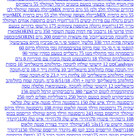
בון טבעוני בטעם בוטנים קרמל ושוקולד 55 גרם
מיקס
 ולבן 55 גרם כרמית MIX
בייגלה מצופה שוקולד לבן
בייגלה מצופה שוקולד חלב 55 גרם כרמית MIX
חטיף
עם פירות יבשים 175גר'
חטיף דגנים בתוספת אגוזים ושוקולד
חטיף גרונלה בתוספת צימוקים 175 גר'
טופי כדורים בטעם
ם
בונ' פח דמות סנטה השומר 350 גרם SORINI
מארז
ביבונצ'יק
בונ' פח משאית קריסמס 200 גרם SORINI
בובספוג
 330 מל
שק' קונפטי פי.וי.סי-סביביון מיקס צבעים
שק'
וי.סי-כד שמן מיקס צבעים
ממתק גומי מתקלף מיקס 60
י מתקלף מנגו 75 גרם
לייס בטעם כמהין שחור 90
קולד 18 גרם
צעצוע סנטה בובות עם סוכריות 8 גרם
1 קישוטי שולחן לחנוכה -כחול/זהב מיטאלי
חב' 10 כוסות
 שמח כחול/זהב מיטאלי
חב' 10 צלחות נייר ק.18 ס"מ-חנוכה
הב מיטאלי
חב' 10 צלחות נייר ק.23 ס"מ-חנוכה שמח
יטאלי
קפ' קרטון + חלון- 8/51/18 ס"מ -חנוכה שמח כחול/זהב
עוני
מארז סלסלה טסה
לוטוס קראנצ'י 380 גרם
ביסקויט קרמל לוטוס 156
לוטוס בטעם קרמל 250 גרם
גליליות וופלים לימון 250
ד איש שלג 150 גרם
סנטה וורלד סנטה,איש שלג ומלאך
סנטה וורלד סנטה קלאוס שקית 108 גרם
סנטה וורלד מיקס
 במגף 243 גרם
סנטה וורלד מיקס שוקולד קריסמס בכוס
י פינגווין 70ג'
היידי איש שלג 70ג'
היידי איש שלג 150ג'
קינדר
3xג' 45ג'
שוקולד קינדר בצורת סנטה קלאוס
קריסמיס כוכב קטן 40 ג
קינדר קריסמס שוקולד 150ג'
קינדר
בנים 75ג'
פררו קריסמס רושר כוכב 37.5 ג'
דופלו קריסמיס