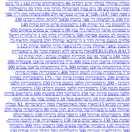
במילוי קרם דובדבן 86 גרם
ווארהדס שקית 142 ג גלי בינס
בש 30 גרם עמק חפר
טרולי בורגר מיני בודד 10 גרם
מילקה
K
בד"צ טורינו טנטיישן חלב 189ג'
משקה מוגז ד"ר פפר
משקה דר פפר בקבוק 450מ"ל
קוקה קולה דובדבן 330
 גוד שקית 140 גרם
מנטוס פרוט מיקס שקית 140
ר הרולטה ג'לי ענק 90 גרם
שמרים נמסים בואקום 450
בטעם אפרסק 500 גרם
לקריץ בלוק לבן 1 ק"ג
לקריץ וידאל
ירות הדר 1 ק"ג
דובאי שוקולד חלב פיסטוק וקדאיף 75
י שוקולד מריר 175ג'
באצ'י מריר קלאסי שקית 125 ג'
PERUGI
מארז מרציפן ללא תוספת סוכר 30 גרם
אטריות
צמר גפן עם סוכריות קופצות ענבים / תות שקית 12
 תות בננה 300 מ"ל בודד
משקה בראבו אשכולית 300
ה בראבו תפוזים 300 מ"ל בודד
משקה בראבו ענבים 300
רח עוגיות לוטוס קרמל 400 גרם
סוכריות בפחית פירות
סוכריות בפחית פרות יער - 175 גרם
סוכריות בפחית
סוכריות קלפני בטעם פירות 150 גרם
סוכריות קלפני
גרם
סוכריות קלפני בטעם דובדבן 150 גרם
סוכריות
רות יער 150 גרם
ריטר חלב פיסטוק 100 גרם
רואופ פירות
תות 18 גרם
רואופ פטל 18 גרם
סוכ' צמר גפן תות חמוץ
1ג'
מארז טסה מאוהב
מארז טסה ריגושים
ריסז XL טבלת
שוקוליטלי מקרונים תות שדה 90 גרם
קוטדור בושה חלב
גלס אורגינל 149 גרם
פרינגלס ברביקיו 158 גרם
פרינגלס
פרינגלס פיצה 158 גרם
בצקניות אורז להכנה מהירה-
ניוקי שלושה צבעים 500 גרם
מיני ניוקי 500 גרם
ניוקי
ג'יו קונכיות 500 גרם
גליליות וופל במילוי קרם אגוזים 150