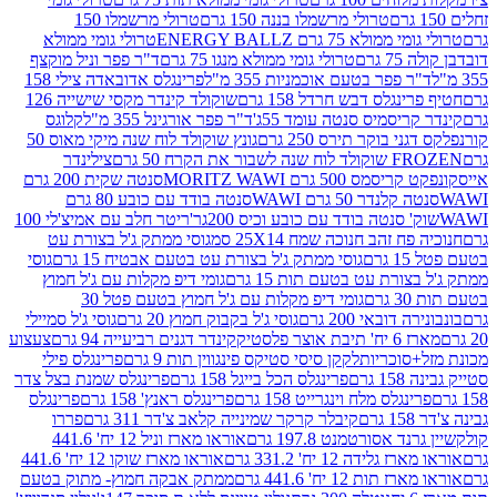
טרולי מרשמלו בננה 150 גרם
טרולי מרשמלו 150
לא 75 גרם ENERGY BALLZ
טרולי גומי ממולא
גרם
טרולי גומי ממולא מנגו 75 גרם
ד"ר פפר וניל מוקצף
 פפר בטעם אוכמניות 355 מ"ל
פרינגלס אדובאדה צילי 158
נגלס דבש חרדל 158 גרם
שוקולד קינדר מקסי שישייה 126
ריסמיס סנטה עומד 55ג'
ד"ר פפר אורגינל 355 מ"ל
קלוגס
 בוקר תירס 250 גרם
גונץ שוקולד לוח שנה מיקי מאוס 50
 את הקרח 50 גרם
צילינדר
50 גרם MORITZ WAWI
סנטה שקית 200 גרם
לנדר 50 גרם WAWI
סנטה בודד עם כובע 80 גרם
 סנטה בודד עם כובע וכיס 200גר'
ריטר חלב עם אמיצ'לי 100
 זהב חנוכה שמח 25X14 סמ
גוסי ממתק ג'ל בצורת עט
ם
גוסי ממתק ג'ל בצורת עט בטעם אבטיח 15 גרם
גוסי
ורת עט בטעם תות 15 גרם
גומי דיפ מקלות עם ג'ל חמוץ
ם
גומי דיפ מקלות עם ג'ל חמוץ בטעם פטל 30
דובאי 200 גרם
גוסי ג'ל בקבוק חמוץ 20 גרם
גוסי ג'ל סמיילי
וצר פלסטיק
קינדר דגנים רביעייה 94 גרם
צעצוע
סוכריות
לקקן סיסי סטיקס פינגווין תות 9 גרם
פרינגלס פילי
רם
פרינגלס הכל בייגל 158 גרם
פרינגלס שמנת בצל צדר
נגלס מלח וינגרייט 158 גרם
פרינגלס ראנץ' 158 גרם
פרינגלס
קיבלר קרקר שמינייה קלאב צ'דר 311 גרם
פררו
אסורטמנט 197.8 גרם
אוראו מארז וניל 12 יח' 441.6
ידה 12 יח' 331.2 גרם
אוראו מארז שוקו 12 יח' 441.6
ת 12 יח' 441.6 גרם
ממתק אבקה חמוץ- מתוק בטעם