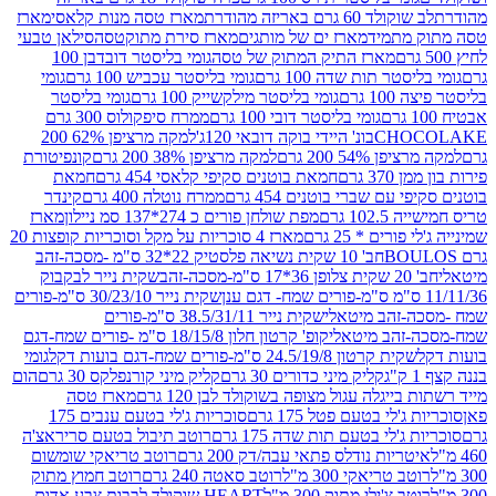
ד 60 גרם באריזה מהודרת
מארז טסה מנות קלאסי
מארז
מתמיד
מארז ים של מותגים
מארז סירת מתוקטסה
סילאן טבעי
מארז התיק המתוק של טסה
גומי בליסטר דובדבן 100
טר תות שדה 100 גרם
גומי בליסטר עכביש 100 גרם
גומי
 גרם
גומי בליסטר מילקשייק 100 גרם
גומי בליסטר
גומי בליסטר דובי 100 גרם
ממרח סיפקולוס 300 גרם
CHO
בונ' היידי בוקה דובאי 120ג'
למקה מרציפן 62% 200
54% 200 גרם
למקה מרציפן 38% 200 גרם
קונפיטורת
3 גרם
חמאת בוטנים סקיפי קלאסי 454 גרם
חמאת
עם שברי בוטנים 454 גרם
ממרח נוטלה 400 גרם
קינדר
10 גרם
מפת שולחן פורים כ 274*137 סמ ניילון
מארז
רים * 25 גרם
מארז 4 סוכריות על מקל וסוכריות קופצות 20
חב' 10 שקית נשיאה פלסטיק 22*32 ס"מ -מסכה-זהב
כה-זהב
שקית נייר לבקבוק
שקית נייר 30/23/10 ס"מ-פורים
-זהב מיטאלי
שקית נייר 38.5/31/11 ס"מ-פורים
זהב מיטאלי
קופ' קרטון חלון 18/15/8 ס"מ -פורים שמח-דגם
קית קרטון 24.5/19/8 ס"מ-פורים שמח-דגם בועות דקל
גומי
קליק מיני כדורים 30 גרם
קליק מיני קורנפלקס 30 גרם
הום
ייגלה עגול מצופה בשוקולד לבן 120 גרם
מארז טסה
'לי בטעם פטל 175 גרם
סוכריות ג'לי בטעם ענבים 175
ג'לי בטעם תות שדה 175 גרם
רוטב תיבול בטעם סריראצ'ה
ריות נודלס פתאי עבה/דק 200 גרם
רוטב טריאקי שומשום
ב טריאקי 300 מ"ל
רוטב סאטה 240 גרם
רוטב חמוץ מתוק
ב צ'ילי מתוק 300 מ"ל
HEART שוקולד לבבות צבע אדום