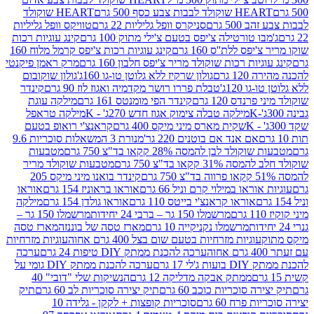
ולד לבבות צבע כסף 500 גרם
HEART שוקולד
50 גרם
סניקרס וופל גליליות 22 גרם
טוויקס וופל גליליות
ו טורטילה צ'יפס בטעם צ'ילי מתוק 100 גרם
קינג עוגיות רכות
ס ללת''ס 160 גרם
קינג עוגיות רכות צ'יפס קרמל מלוח 160
יות רכות שוקולד מריר צ'יפס חלבון 160 גרם
מרק ראמן פיקנטי
 גרם
גולון שרקיז ללא גלוטן טו-גו 160ג'
גולון שוקובום
 120ג'
טבלת פררו רושר מקדמיה ואגוז לוז 90 גרם
קינדר
נדס 120 גרם
קינדר הפי מומנטס 161 גרם
מילקה עוגת
מילקה טבלה צימוק אגוז חדש 270ג' - K
מילקה טראפל
שקית מארס מיני מיקס 400 גרם
קראנצ'י רואופ בטעם
אם אנד אם בוטנים 220 גר'
מנורת 3 המשאלות סוכריות 9.6
לד לבן להמסה 28% קקאו בד"צ 750 גרם
מטבעות
 קקאו בד"צ 750 גרם
מטבעות שוקולד מריר
קינדר בואנו מיני מיקס 205
ראו במילוי קרם וניל 66 גרם
אוראו בראוניז 154 גרם
אוראו
אוראו קראנצ'י בייטס 110 גרם
אוראו גולדן 154 גרם
מילקה
מרשמלו 150 גר – ברבי 24 יחידות
מרשמלו 150 גר –
מרשמלו נקניקייה 10 גרם
מארז טסה של בוננזה
מארז טסה
עוגיות מזרחיות בטעם שום בצל 400 גרם אחוה
עוגיות מזרחיות
ערכה להכנת ממתק DIY טיפות 24 גרם
ערכה
 17 גרם
ערכה להכנת ממתק DIY גומי על
ממתק אבקה מדליקה 12 גרם
הנשיקות שלי "דובי" 40
 סוכריות כוכב 60 גרם
תיק יצירה סוכריות לב 60 גרם
תיק
פרח 60 גרם
סוכריות קופצות + לקקן - גלידה 10