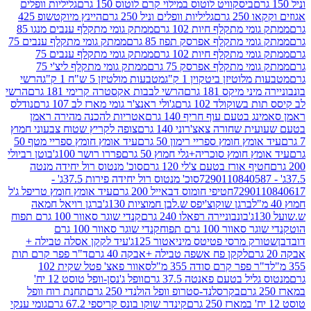
ביסקוויט לוטוס במילוי קרם לוטוס 150 גרם
גליליות וופלים
 גרם
גליליות וופלים וניל 250 גרם
היינץ מיוקטשופ 425
י מתקלף חיות 102 גרם
ממתק גומי מתקלף ענבים מנגו 85
י מתקלף אפרסק תפוז 85 גרם
ממתק גומי מתקלף ענבים 75
י מתקלף חיות 102 גרם
ממתק גומי מתקלף ענבים 75
י מתקלף אפרסק 75 גרם
ממתק גומי מתקלף ליצ'י 75
לוטיזן ביטקוין 1 ק"ג
מטבעות מולטיזן 5 ש"ח 1 ק"ג
הרשי
 מיקס 181 גרם
הרשי לבבות אקסטרה קרימי 181 גרם
הרשי
שוקולד 102 גרם
ג'ולי ראנצ'ר גומי מארז לב 107 גרם
נודלס
בטעם עוף חריף 140 גרם
אטריות להכנה מהירה ראמן
שחורה צאצ'רוני 140 גרם
צופה לקריץ שטוח צבעוני חמוץ
מץ חומץ ספריי רימון 50 גרם
עיד אומץ חומץ ספריי מטף 50
 חומץ סוכריה+גלי חמוץ 50 גרם
פררו רושר 100ג'
בוטן רביולי
ף אורז בטעם צ'לי 120 גרם
סוכ' מנטוס רול יחידה מנטה
סוכ' מנטוס רול יחידה פירות 37.5ג' -
72901
חטיפי חומוס דבאייל 200 גרם
עיד אומץ חומץ טריפל ג'ל
ברגן שוקוצ'יפס ש.לבן חמוציות 130ג'
ברגן רויאל חמאה
בונבוניירה רפאלו 240 גרם
קנדי שוגר סאוור 100 גרם תפוח
וור 100 גרם תפוח
קנדי שוגר סאוור 100 גרם
 מרסי פטיטס מיניאטור 125ג'
עיד לקקן אסלה טבילה +
לקקן פח אשפה טבילה +אבקה 40 גרם
ד"ר פפר קרם תות
 פפר קרם סודה 355 מ"ל
סאוור פאצ' פטל שקית 102
יל בטעם פאנטה 37.5 גרם
וופל ג'נסן-וופל טוסט 12 יח'
בקרסלנד-סטרופ וופל הולנדי 250 גרם
תחנת רוח וופל
קינדר שוקו בונס קריספי 67.2 גרם
גומי ענקי