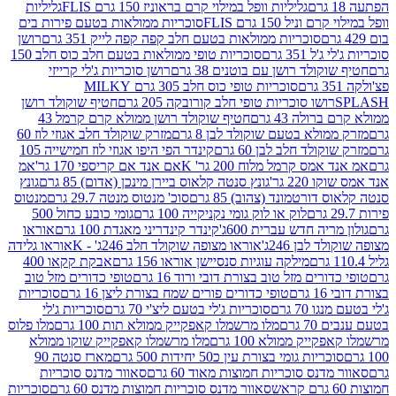
גליליות וופל במילוי קרם בראוניז 150 גרם FLIS
גליליות
יל 150 גרם FLIS
סוכריות ממולאות בטעם פירות בים
סוכריות ממולאות בטעם חלב קפה קפה לייק 351 גרם
רושן
351 גרם
סוכריות טופי ממולאות בטעם חלב כוס חלב 150
ולד רושן עם בוטנים 38 גרם
רושן סוכריות ג'לי קרייזי
סוכריות טופי כוס חלב 305 גרם MILKY
ושו סוכריות טופי חלב קורובקה 205 גרם
חטיף שוקולד רושן
לה 43 גרם
חטיף שוקולד רושן ממולא קרם קרמל 43
ולא בטעם שוקולד לבן 8 גרם
מזרק שוקולד חלב אגוזי לוז 60
לד חלב לבן 60 גרם
קינדר הפי היפו אגוזי לוז חמישייה 105
ס קרמל מלוח 200 גר' K
אם אנד אם קריספי 170 גר'
אמ
2 גר'
גונץ סנטה קלאוס ביירן מינכן (אדום) 85 גרם
גונץ
ורטמונד (צהוב) 85 גרם
סוכ' מנטוס מנטה 29.7 גרם
מנטוס
לוק או לוק גומי נקניקייה 100 גרם
גומי כובע כחול 500
יה חדש עברית 600ג'
קינדר קינדריני מאגדת 100 גרם
אוראו
לבן 246ג'
אוראו מצופה שוקולד חלב 246ג' - K
אוראו גלידה
מילקה עוגיות סנסיישן אוראו 156 גרם
אבקת קקאו 400
רים מזל טוב בצורת דובי ורוד 16 גרם
טופי כדורים מזל טוב
ם
טופי כדורים פורים שמח בצורת ליצן 16 גרם
סוכריות
70 גרם
סוכריות ג'לי בטעם ליצ'י 70 גרם
סוכריות ג'לי
גרם
מלו מרשמלו קאפקייק ממולא תות 100 גרם
מלו פלוס
יק ממולא 100 גרם
מלו מרשמלו קאפקייק שוקו ממולא
יות גומי בצורת עין כ50 יחידות 500 גרם
מארז סנטה 90
נס סוכריות חמוצות מאוד 60 גרם
סאוור מדנס סוכריות
סאוור מדנס סוכריות חמוצות מדנס 60 גרם
סוכריות