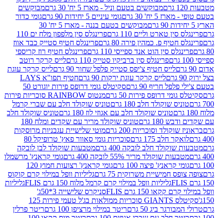
מבוקשים בטעם וניל - מארז 5 יח' 30 גרם
מבוקשים
5 יח' 30 גרם
גומי עיניים 5 יחידות 90 גרם
גומי כדור
מבוקשים בטעם בננה - מארז 5 יח' 30
ין טארט וליים 110 גרם
פרינגלס סין מלפפון מלח ים 110
חטיף פ. כמהין פירה 80 גרם
פרינגלס חטיף סטייק כבד אווז
לס סין הוט אנד ספייסי 110 גרם
פרינגלס חטיף רוז קריספי
פרינגלס סין ברביקיו סטייק 110 גרם
לייס קרקר רוטב
לייס חטיף צ'יפס סטייק פלפל שחור 90 גרם
לייס קרקר עוגת
לייס קרקר עוגת ירקות 90 גרם
חטיף תפו"א LAYS
פל חריף 90 גרם
סקיטלס גומי דרופס פירות יוגורט 50
ומי דרופס פירות 50 גרם
מנטוס RAINBOW סוכריות פירות
יס שוקולד חלב 180 גרם
טוניס שוקולד חלב עם שברי קרמל
טוניס שוקולד חלב עם אגוזי לוז 180 גרם
טוניס שוקולד חלב
 180 גרם
טוניס שוקולד מריר עם שקדים ומלח 180
וקולד וסוכריות 200 גרם
מוטי שלישיית עגבניות מרוסקות
ר חלב 175 גרם
סוכריות גומי סאוור פאץ' טרופיקל 80
וקולד חלב לובקה 400 גרם
מטבעות שוקולד לבן לובקה
ות שוקולד מריר 55% לובקה 400 גרם
גומי קראנץ' מרשמלו
י קראנץ' פיצה 100 גרם
גומי קראנץ' רצועות חמוץ 120
ס חמישיית משרוקית 75 גרם
גליליות וופל במילוי קרם קוקוס
גליליות וופל במילוי קרם קרמל מלוח 150 גרם FLIS
גליליות
קקאו 150 גרם FLIS
סניקרס שלישייה 3*50ג'
סקיטלס GIANTS סוכריות ממולאות בג'ל טעמי פירות 125
ורגר ביג 50 גרם
ריטר במילוי מרציפן 100 גרם
ריטר פרלין
ר חלב עם שברי אגוזים 100 גרם
ריטר מוס קקאו 100