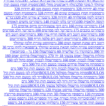
נוטלה 200 גרם
גולון טווינס ללא ת.סוכר 147ג'
גולון סנדוויץ'
250ג'
גולון דיאג'סטיב מוזלי 365ג'
מסטיק חמוץ בטעם תות
מסטיק חמוץ בטעם מנגו 40 יחידות 328
 בטעמים שונים 40 יחידות 328 גרם
מסטיק חמוץ בטעם
רה 40 יחידות 328 גרם
בד"צ טורינו חלב 320ג'
בד"צ
100ג'
הריבו בלוני לבבות 140 גרם
הריבו נחשים תאומים
שקית 160 גרם דובי צבעוני
הריבו מיקס אדומים 175
ים 175 גרם
ריטר לבן סמרטיס 100 גרם
ריטר חלב סמרטיס
יטוס רוטב דיפ סלסה חריף עדין 300 גרם
דוריטוס רוטב דיפ
ם
דוריטוס רוטב דיפ סלסה חריף 300 גרם
דוריטוס
ת חמוצה ושום 280 גרם
קווסט עוגיית חלבון שוקולד
 עוגיית חלבון חמאת בוטנים שוקולד צ'יפס
מארז לקקן ברבי 30
קינדר ג'וי שלישייה 60 גרם
מרשמלו 150 גר – סוניק
מארז
מס צבעוני 18 יח' 270 גרם
מרשמלו פרחים יאמס 160
בבות יאמס 160 גרם
מרשמלו לבבות יאמס כחול לבן 160
ממתק מרשמלו פרחים צבעוני בטעם תות וניל 500 גרם
ממתק מרשמלו לבבות ורוד לבן בטעם תות וניל 500 גרם
ממתק מרשמלו מסולסל BOULOSתכלת לבן בטעם תות וניל
ממתק מרשמלו מסולסל BOULOSורוד לבן בטעם תות וניל 500
ממתק מרשמלו כריות ורוד,לבן בטעם תות וניל 500 גרם
ממתק מרשמלו מסולסל צבעוני BOULOSבטעם תות וניל
ין מרשמלו טוויסט אבטיח 120 גרם
פופין מרשמלו טוויסט
פופין מרשמלו 3D תות שדה 100 גרם
קטשופ סרירצ'ה
סוכריות סודה בצורת אבן נייר ומספרים 216 גרם
פס טעים
טי עשירייה 150 גרם
לקקן שרביט הקסמים 24 גרם
פס