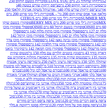
2 גרם I LOVE YOU
סוכריות בטעם קוקוס 250
ינגר קוקוס 250 גרם
צ'יפס ירקות שורש בטטה 40ג
רקות שורש סלק 40ג' -אורגני
הל משקה אנרגיה קלאסי 250
שוקו חום 200 גר' - K
סוכריות ג'ילי בוני פרוט 200 גרם
SUM
סוכריות ג'ילי בוני פרוט 200 גרם CITRUS
ילי בוני פרוט 200 גרם BERRY MIX
פופקורן בטעם שוקו
פופקורן בטעם קרמל 60 גרם OISHI
פופפולי פופקורן מוכן
פופפולי פופקורן מוכן מתוק מלוח 142 גרם
פופפולי
פלפל מלח ים 142 גרם
פופפולי פופקורן מוכן קרמל 142
ופקורן מוכן גבינה נאצו 142 גרם
פופפולי פופקורן מוכן צדר
פופפולי פופקורן מוכן צדר חלפיניו 142 גרם
פופפולי פופקורן
גרם
פופפולי פופקורן מוכן חמאה 142 גרם
קינדר בואנו
ם
גונץ בוטנים קלויים עם מלח 150 גר'
מנטוס שקית
מנטוס שקית פירות 135 גרם
מארז מקלות ביסקוויט עם
גרם
זריפה גרעיני דלעת 250 גרם
זריפה גרעיני אבטיח
ט רוטב ברביקיו אורגינל 510 מ"ל
פבורס טראפל לבן פיסטוק
טראפל שוקו 100ג'
פבורס טראפל לבן וניל 100ג'
פבורס
ג'
אנרג'י מאגדת דגנים טראפלס ושוקולד
אנרג'י מאגדת
ר
נסקוויק אבקת תות 350ג'
גולון טוסטדה ללא ת.סוכר
וסטדה ללא סוכר 350ג'
גולון אורגני ביו שוקוצ'יפס 150ג'
גולון
אג'סטיב צ'יה 270ג'
גולון אורגני ביו דיאג'סטיב ש.שועל פירות
אורגני ביו דיאג'סטיב ש.שועל שוקו 270ג'
גולון אורגני ביו
גולון מגה סנדוויץ' 250ג'
גולון אורגני ביו מריה 350ג'
סוכ'
ברים מוזרים 120ג'
סוכ' צ'ופה צ'ופס דברים מוזרים
צופס סוכ על מקל חמוץ 120ג'
ברילה פסטו ריקוטה א.מלך