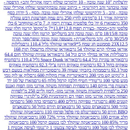
מרכז שולחן רימון אקרילי זהב+ הדפסה -
ר זהב דקורטיבי + כיתוב שנה טובה
קישוטי שולחן אקרילי שנה
יח'
קישוטי שולחן אקרילי שנה טובה -כסף - 5 יח'
דג כסף
 ס"מ
דבש לחיץ 250 גרם עמק חפר
עוגת דבש עוגל'ה
טיק בצורת רימון ק. 7 ס"מ-שקוף
חב' 6 כלי
 -בצורת תפוח 12.8*13.8*7 ס"מ
קופ' קרטון חלון שנה
קפ' קרטון חלון שנה טובה
אגרת+ מעטפה שנה טובה שופר/ספר תורה
מגנט חג שמח 5*9
אוראו שוקולד גליל 110.4 גרם
גלילות
קרם שוקולד 54 גרם
אוראו שוקולה מרשמלו תות 168
ראו במילוי קרם וניל 54 גרם
אוראו עוגיות שוקולד חום 64.4
ת וניל 64.4 גרם
אוראו Space Dunk גליל 110.4 גרם
חטיף
גרם
חטיף טאקיס דרגון צ'ילי 92.3 גרם
חטיף טאקיס
ממתק בקבוקי שעווה 39 גרם
סוכריות ממולאות בטעם דבש
יני 200 גרם
איטריות אורז מקלות 600 גרם
לוק או לוק גומי
טודיי חטיף חלבון קרמל מלוח 65 גרם
מארז של 10 יח'
ס 140 גרם
פחית תפוחחה משקה אורגני מוגז תפוח ואננס
ת לימוננדה משקה אורגני מוגז- לימון וליים 250 מ"ל
פחית
אורגני מוגז תפוזי דם ודומדמניות 250 מ"ל
גרגרי טפיוקה
גרגרי טפיוקה גדולים 400 גרם
מיסו כהה 500 גרם
מיסו
נאצ'וס טבעי 50 גרם
נאצ'וס תירס כחול 50 גרם
נאצ'וס
פרינגלס סין פלפל ופרמזן 110 גרם
ביאנקה שוקולד
ם
ביאנקה שוקולד מריר 72% 100 גרם
ביאנקה שוקולד
ביאנקה שוקולד לבן בטעם קרמל 100 גרם
ביאנקה
100 גרם
גומי לעיסה צבעוני 1 ק"ג
גומי לעיסה אבטיח 1