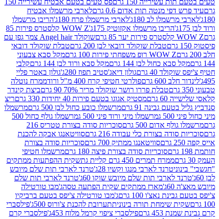
ת עשירייה 150 גרם
פס טעים בטעם אבטיח עשירייה 150
דפי מנטה תות אדום 0.6 גרם
לארבי מרשמלו אבטיח
מרשמלו לב 180ג'
לארבי מרשמלו פרח 180ג'
הריבו מרשמלו
הריבו מרשמלו אקזוטיק 175ג'
WOW Z קלסטרס פירות 85
 85 גרם
שוקולד Angel hair צמר גפן עם
טבלת שוקולד דובאי לבן 200 גרם
טבלת שוקולד דובאי
WOW Z רופ משפחתי פירות 100 גרם
מקל סבא צבעוני
 סבא כחול לבן 144 גרם
מקל סבא ורוד לבן 144 גרם
קלבי
ולד 40 גרם
גולון דיאג'סטיב תפוז 280ג'
גולון באטר פליי
ב 600 גרם
פולרטי חטיפי קרח 400 מ"ל ורוד
ממרח נוטלה
טבלת פררו רושר שוקולד מריר 70% 90 גרם
ביצת קינדר
60 גרם
מסטיק אגוגו בטעם פירות 40 יחידות 330 גרם
ריצ
טעם גבינה 91 גרם
מרשמלו כובע כחול לבן 500 גרם
מרשמלו
50 ג
מרשמלו מיני ורוד פיני 500 ג
מרשמלו גולף כחול 500
לף אדום 500 גרם
סוכריות סודה בצורת טטריס 216
סודה בצורת כלי עבודה 216 גרם
סוויטאנגו אבקה להכנת
סוויטאנגו ממתיק 700 גרם
סוכריות סודה בצורת
סוכריות סודה בצורת פיצה 180 גרם
מרשמלו חטיפי
ממרח תמרים 450 גרם קליית גת
שקית ההפתעות ממתקים
וני
טרנד לארבי מנגו וקשיו 28ג'
טרנד לארבי תות שלם מיובש
ד לארבי תות שלם מיובש שוקו 60ג'
טרנד לארבי תות שלם
6ג'
מארז ממתקים שקית הפתעה טסה
ג'מבו טורטילה
נת נאצ'ו 100 גרם
ג'מבו טורטילה צ'יפס בטעם ברביקיו
ית שימחת תורה בינונית
תערובת להכנת צ'ורוס 500ג'
פילסברי
 453 גרם
פילסברי ציפוי קרמל מלוח 453ג'
פילסברי קרם