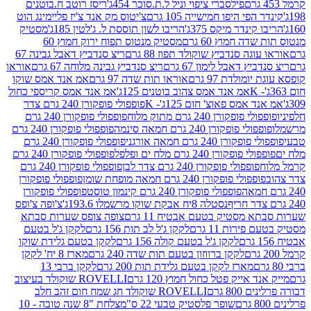
פילסברי ציפוי וניל ל.ת.סוכר 454ג'
ריסז רוטב ח.בוטנים
פי היפו חמישייה 105 גרם
צ'יטוס מק אנד צ'יז פליימינג הוט
ינדר מיקס 375ג'
הריבו לשון תוססת ל. ג'לטין 185ג'
מסטיק
ה חמוץ 60 גרם
מסטיק מנטוס תפוח ירוק חמוץ 60
גה סנדביץ שוקולד תפוז 88 גרם
ריצ סנדביץ דאבל גבינה 67
ץ דאבל לימון 67 גרם
ריצ סנדביץ גבינה מלוחה 67 גרם
אוראו
מולדת 97 גרם
אוראו תות שדה 97 גרם
אמ אנד אמס שוקו
אמ אנד אמס צהוב בוטנים 125ג'
אמ אנד אמס קריספי כחול
אמס פאוצ' חום 125ג'- K
פופפולי פופקורן 240 גרם צדר
פופקורן 240 גרם מתוק מלוח
פופפולי פופקורן 240 גרם
י פופקורן 240 גרם חמאה סינמה
פופפולי פופקורן 240 גרם
רן 240 גרם חמאה אורגני
פופפולי פופקורן 240 גרם
פופקורן 240 גרם מלח ים ופלפל
פופפולי פופקורן 240 גרם
פופפולי פופקורן 240 גרם צדר לבן
פופפולי פופקורן 240 גרם
פולי פופקורן 240 גרם חמאה מופחת שומן
פופפולי פופקורן
פופפולי פופקורן 240 גרם קינמון טוסט
פופפולי פופקורן
נסטלה 8יח אבקת שוקו מרשמלו 193.6ג'
צ'ופה צ'ופס
 מסטיק בטעם אבטיח 11 גרם
צופה צופס שערות סבתא
ירות 11 גרם
לקקן ג'ל לב תות 156 גרם
לקקן ג'ל בטעם
לקקן ג'ל בטעם קולה 156 גרם
לקקן בטעם גלידת שוקו
לקקן ברווזון בטעם תות שדה 240 גרם
מארז 8 יח' לקקן
מארז לקקן בטעם גלידת תות 200 גרם
לקקן ברבי 13
 אייק פטל כחול חמוץ 120 גרם
ROVELLI שוקולד בעיצוב
80 גרם
ROVELLI שוקולד חג שמח חום זהב חלב
שופר פלסטיק טבעי 22 ס"מ
צלחת "8 שנה טובה - 10