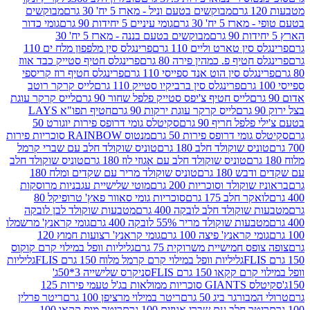
מבוקשים בטעם וניל - מארז 5 יח' 30 גרם
מבוקשים
5 יח' 30 גרם
גומי עיניים 5 יחידות 90 גרם
גומי כדור
מבוקשים בטעם בננה - מארז 5 יח' 30
ין טארט וליים 110 גרם
פרינגלס סין מלפפון מלח ים 110
חטיף פ. כמהין פירה 80 גרם
פרינגלס חטיף סטייק כבד אווז
לס סין הוט אנד ספייסי 110 גרם
פרינגלס חטיף רוז קריספי
פרינגלס סין ברביקיו סטייק 110 גרם
לייס קרקר רוטב
לייס חטיף צ'יפס סטייק פלפל שחור 90 גרם
לייס קרקר עוגת
לייס קרקר עוגת ירקות 90 גרם
חטיף תפו"א LAYS
פל חריף 90 גרם
סקיטלס גומי דרופס פירות יוגורט 50
ומי דרופס פירות 50 גרם
מנטוס RAINBOW סוכריות פירות
יס שוקולד חלב 180 גרם
טוניס שוקולד חלב עם שברי קרמל
טוניס שוקולד חלב עם אגוזי לוז 180 גרם
טוניס שוקולד חלב
 180 גרם
טוניס שוקולד מריר עם שקדים ומלח 180
וקולד וסוכריות 200 גרם
מוטי שלישיית עגבניות מרוסקות
ר חלב 175 גרם
סוכריות גומי סאוור פאץ' טרופיקל 80
וקולד חלב לובקה 400 גרם
מטבעות שוקולד לבן לובקה
ות שוקולד מריר 55% לובקה 400 גרם
גומי קראנץ' מרשמלו
י קראנץ' פיצה 100 גרם
גומי קראנץ' רצועות חמוץ 120
ס חמישיית משרוקית 75 גרם
גליליות וופל במילוי קרם קוקוס
גליליות וופל במילוי קרם קרמל מלוח 150 גרם FLIS
גליליות
קקאו 150 גרם FLIS
סניקרס שלישייה 3*50ג'
סקיטלס GIANTS סוכריות ממולאות בג'ל טעמי פירות 125
ורגר ביג 50 גרם
ריטר במילוי מרציפן 100 גרם
ריטר פרלין
ר חלב עם שברי אגוזים 100 גרם
ריטר מוס קקאו 100