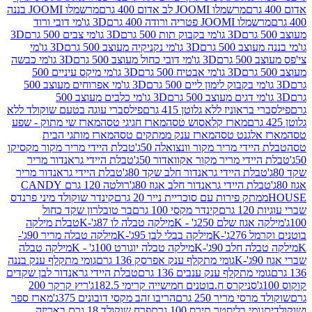
מרשמלו JOOMI לב אדום 400 גרם
מרשמלו JOOMI בננה
JOOM פטריה ורודה 400 גרם
3D גו'מי דובי ורוד
3D גו'מי בקבוק תות 500 גרם
3D גו'מי צבים 500 גרם
3D
 500 גרם
3D גו'מי נקניקיה מעוצב 500 גרם
3D גו'מי
גרם
3D גו'מי דובי כחול מעוצב 500 גרם
3D גו'מי כבשה
3D גו'מי אבטיח 500 גרם
3D גו'מי מיקס עיניים 500
3D גו'מי אפרוחים מעוצב 500
3D גו'מי כלבים מעוצב 500
ראוניז ללא גלוטן 415 גרם
פילסברי עוגה בטעם שוקולד ללא
מארז קלאסוש טסה
מארז חגיגי טסה
מארז שי מתוק - שפע
אלגנט טסה
מארז ענק ממתקים טסה
מארז מותגי הבית
ידי מריר מקור וונצואלה 50ג'
טבלת היידי מריר מקור מקסיקו
ידי מריר מקור אקוואדור 50ג'
טבלת היידי גראנדור מריר
לת היידי גראנדור חלב שקד 80ג'
טבלת היידי גראנדור מריר
ת היידי גראנדור חלב אגוז 80ג'
רולטה 120 גרם CANDY
תק פירות עם סוכריית נייר 20 גרם
קינדר שוקולד מיני פרנדס
רם
קינדר מקסי 100 גרם
בר טובלרון שקד כחול
וז שלם 250ג' - K
מילקה טבלה לו 87ג'-K
טבלת מילקה
2ג'-K
מילקה בבלי לבן 95ג'-K
מילקה טבלה מריר 90ג'-
חלב 90ג'-K
מילקה טבלה יוגורט 100ג' - K
מילקה טבלה
גומי מתקלף ענק אפרסק 136 גרם
גומי מתקלף ענק בננה
י מתקלף ענק ענבים 136 גרם
טבלת היידי גראנדור לבן שקדים
סניקרס ח.בוטנים חמישייה קרימי 182.5ג'
ריץ קרקר 200
סי מריר 250 גרם
הריבו זהב מקסי דובונים 375ג'
מארז ספר
ומי בליסטר תירס 100 גרם
פרח שוקולד 18 גרם באריזה