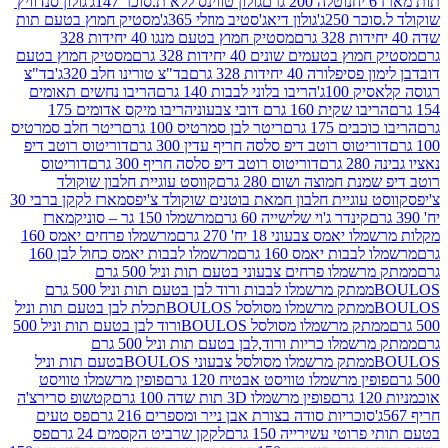
נוטלה 200 גרם
גולון טווינס ללא ת.סוכר 147ג'
גולון סנדוויץ'
250ג'
גולון דיאג'סטיב מוזלי 365ג'
מסטיק חמוץ בטעם תות
מסטיק חמוץ בטעם מנגו 40 יחידות 328
 בטעמים שונים 40 יחידות 328 גרם
מסטיק חמוץ בטעם
רה 40 יחידות 328 גרם
בד"צ טורינו חלב 320ג'
בד"צ
100ג'
הריבו בלוני לבבות 140 גרם
הריבו נחשים תאומים
שקית 160 גרם דובי צבעוני
הריבו מיקס אדומים 175
ים 175 גרם
ריטר לבן סמרטיס 100 גרם
ריטר חלב סמרטיס
יטוס רוטב דיפ סלסה חריף עדין 300 גרם
דוריטוס רוטב דיפ
ם
דוריטוס רוטב דיפ סלסה חריף 300 גרם
דוריטוס
ת חמוצה ושום 280 גרם
קווסט עוגיית חלבון שוקולד
 עוגיית חלבון חמאת בוטנים שוקולד צ'יפס
מארז לקקן ברבי 30
קינדר ג'וי שלישייה 60 גרם
מרשמלו 150 גר – סוניק
מארז
מס צבעוני 18 יח' 270 גרם
מרשמלו פרחים יאמס 160
בבות יאמס 160 גרם
מרשמלו לבבות יאמס כחול לבן 160
ממתק מרשמלו פרחים צבעוני בטעם תות וניל 500 גרם
ממתק מרשמלו לבבות ורוד לבן בטעם תות וניל 500 גרם
ממתק מרשמלו מסולסל BOULOSתכלת לבן בטעם תות וניל
ממתק מרשמלו מסולסל BOULOSורוד לבן בטעם תות וניל 500
ממתק מרשמלו כריות ורוד,לבן בטעם תות וניל 500 גרם
ממתק מרשמלו מסולסל צבעוני BOULOSבטעם תות וניל
ין מרשמלו טוויסט אבטיח 120 גרם
פופין מרשמלו טוויסט
פופין מרשמלו 3D תות שדה 100 גרם
קטשופ סרירצ'ה
סוכריות סודה בצורת אבן נייר ומספרים 216 גרם
פס טעים
טי עשירייה 150 גרם
לקקן שרביט הקסמים 24 גרם
פס