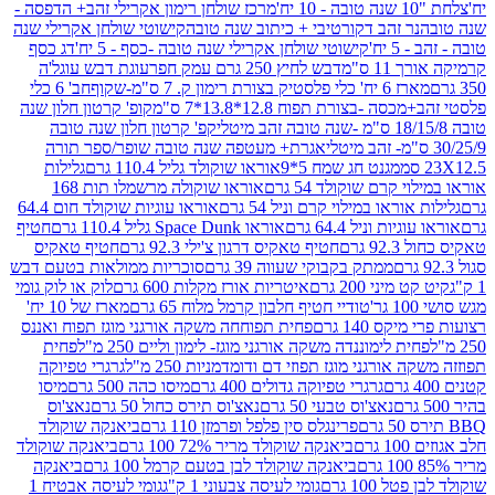
מרכז שולחן רימון אקרילי זהב+ הדפסה -
ר זהב דקורטיבי + כיתוב שנה טובה
קישוטי שולחן אקרילי שנה
יח'
קישוטי שולחן אקרילי שנה טובה -כסף - 5 יח'
דג כסף
 ס"מ
דבש לחיץ 250 גרם עמק חפר
עוגת דבש עוגל'ה
טיק בצורת רימון ק. 7 ס"מ-שקוף
חב' 6 כלי
 -בצורת תפוח 12.8*13.8*7 ס"מ
קופ' קרטון חלון שנה
קפ' קרטון חלון שנה טובה
אגרת+ מעטפה שנה טובה שופר/ספר תורה
מגנט חג שמח 5*9
אוראו שוקולד גליל 110.4 גרם
גלילות
קרם שוקולד 54 גרם
אוראו שוקולה מרשמלו תות 168
ראו במילוי קרם וניל 54 גרם
אוראו עוגיות שוקולד חום 64.4
ת וניל 64.4 גרם
אוראו Space Dunk גליל 110.4 גרם
חטיף
גרם
חטיף טאקיס דרגון צ'ילי 92.3 גרם
חטיף טאקיס
ממתק בקבוקי שעווה 39 גרם
סוכריות ממולאות בטעם דבש
יני 200 גרם
איטריות אורז מקלות 600 גרם
לוק או לוק גומי
טודיי חטיף חלבון קרמל מלוח 65 גרם
מארז של 10 יח'
ס 140 גרם
פחית תפוחחה משקה אורגני מוגז תפוח ואננס
ת לימוננדה משקה אורגני מוגז- לימון וליים 250 מ"ל
פחית
אורגני מוגז תפוזי דם ודומדמניות 250 מ"ל
גרגרי טפיוקה
גרגרי טפיוקה גדולים 400 גרם
מיסו כהה 500 גרם
מיסו
נאצ'וס טבעי 50 גרם
נאצ'וס תירס כחול 50 גרם
נאצ'וס
פרינגלס סין פלפל ופרמזן 110 גרם
ביאנקה שוקולד
ם
ביאנקה שוקולד מריר 72% 100 גרם
ביאנקה שוקולד
ביאנקה שוקולד לבן בטעם קרמל 100 גרם
ביאנקה
100 גרם
גומי לעיסה צבעוני 1 ק"ג
גומי לעיסה אבטיח 1