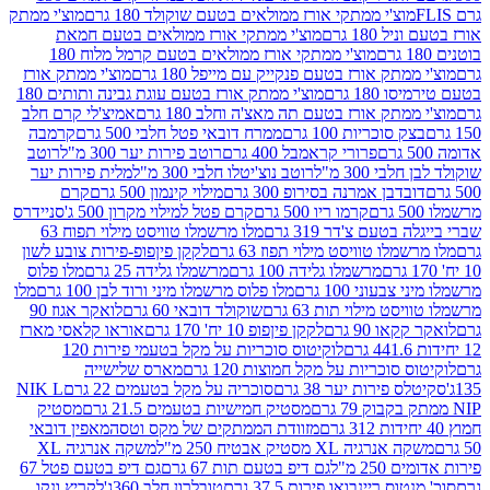
וצ'י ממתקי אורז ממולאים בטעם שוקולד 180 גרם
מוצ'י ממתק
180 גרם
מוצ'י ממתקי אורז ממולאים בטעם חמאת
מוצ'י ממתקי אורז ממולאים בטעם קרמל מלוח 180
תק אורז בטעם פנקייק עם מייפל 180 גרם
מוצ'י ממתק אורז
18 גרם
מוצ'י ממתק אורז בטעם עוגת גבינה ותותים 180
תק אורז בטעם תה מאצ'ה וחלב 180 גרם
אמיצ'לי קרם חלב
סוכריות 100 גרם
ממרח דובאי פטל חלבי 500 גרם
קרמבה
פרורי קראמבל 400 גרם
רוטב פירות יער 300 מ"ל
רוטב
 300 מ"ל
רוטב נוצ'יטלו חלבי 300 מ"ל
מלית פירות יער
דבן אמרנה בסירופ 300 גרם
מילוי קינמון 500 גרם
קרם
קרמו ריו 500 גרם
קרם פטל למילוי מקרון 500 ג'
סניידרס
טעם צ'דר 319 גרם
מלו מרשמלו טוויסט מילוי תפוח 63
לו טוויסט מילוי תפוז 63 גרם
לקקן פיןפופ-פירות צובע לשון
מרשמלו גלידה 100 גרם
מרשמלו גלידה 25 גרם
מלו פלוס
עוני 100 גרם
מלו פלוס מרשמלו מיני ורוד לבן 100 גרם
מלו
 מילוי תות 63 גרם
שוקולד דובאי 60 גרם
לואקר אגוז 90
ו 90 גרם
לקקן פיןפופ 10 יח' 170 גרם
אוראו קלאסי מארז
לוקיטוס סוכריות על מקל בטעמי פירות 120
סוכריות על מקל חמוצות 120 גרם
מארס שלישייה
פירות יער 38 גרם
סוכריה על מקל בטעמים 22 גרם
NIK L
מסטיק חמישיות בטעמים 21.5 גרם
מסטיק
מזוודת הממתקים של מקס וטסה
מאפין דובאי
יה XL מסטיק אבטיח 250 מ"ל
משקה אנרגיה XL
2 מ"ל
גם דיפ בטעם תות 67 גרם
גם דיפ בטעם פטל 67
ס ריינבואו פירות 37.5 גרם
טובלרון חלב 360ג'
לקריץ ונקו