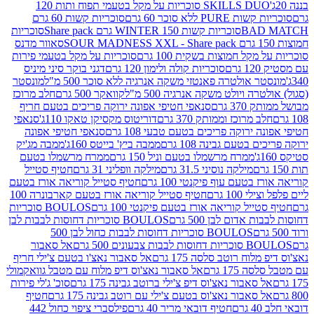
SKILLS DUO סוכריות על מקל בטעמי תפוח ותות 120
P ללא סוכר 60 גרם
סוכריות קשות 60 גרם
BAD
סוכריות קשות WINTER 150 גרם Share pack
סוכריות
סאוור מדנס
קל חמוצות בשקית 100 גרם
סוכריות על מקל בטעמי פירות
סוכריות קולה ולימון 120 גרם
דגני בוקר סיני מיניס
 אולטרה פאנטזי משקה אנרגיה ללא סוכר 500 מ"ל
מונסטר
ה ויולט משקה אנרגיה 500 מ"ל
קוואקר 500 גרם
חלב מרוכז
3 גרם
סנאפי חטיפי אפונה ירוקה פריכים בטעם חריף
 מרוכז וממותק 370 גרם
דוריטוס מקסיקן טאקו 110ג'
סנאפי
ירוקה פריכים בטעם טבעי 108 גרם
סנאפי חטיפי אפונה
בטעם גבינה 108 גרם
ממבה ביץ' בייטס 160ג'
ממבה מג'יק
ממרח מרשמלו בטעם וניל 150 גרם
ממרח מרשמלו בטעם
מילקה נוסיני 31.5 גרם
מילקה וופליני 31 גרם
חטיף סטייל
בטעם עוף פיקנטי 100 גרם
חטיף סטייל קוריאה אורז בטעם
100 גרם
חטיף סטייל קוריאה אורז בטעם קארבונרה 100
יל קוריאה אורז בטעם פיקנטי 100 גרם
BOULOS סוכריות
אדום לבן 500 גרם
BOULOS סוכריות דחוסות לבבות לבן
BOULOS סוכריות דחוסות לבבות כחול לבן 500
 צבעונים 500 גרם
אל סאבור
וח רוטב סלסה 175 גרם
אל סאבור נאצ'ו בטעם צ'ילי חריף
175 גרם
אל סאבור נאצ'וס דיפ מלוח עם מטבל גוואקמולי
סאבור נאצ'וס דיפ צ'ילי ברוטב גבינה 175 גרם
סוכ' ג'לי פירות
סאבור נאצ'וס בטעם צ'ילי עם רוטב גבינה 175 גרם
חטיף
חטיף דובאי מריר 40 גרם
פילסברי ציפוי כחול 442