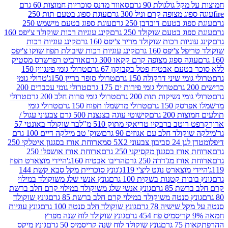
 גולגולת 90 גרם
סאוור מדנס סוכריות חמוצות 60 גרם
 מצופה קרם וניל 300 גרם
עוגת ספוג בטעם תות 250
 בטעם דובדבן 250 גרם
עוגת ספוג בטעם מישמש 250
ג בטעם שוקולד 250 גרם
קינג עוגיות רכות שוקולד צ'יפס 160
יות רכות שוקולד מריר צ'יפס 160 גרם
קינג עוגיות רכות
'יפס 160 גרם
קינג עוגיות רכות שיבולת תפוז שוקו צ'יפס
ה ספוג מצופה קרם קקאו 300 גרם
אורביט רפרשרס מסטיק
עם אבטיח פטל בקבוקון 67 גרם
טרולי גומי פינגווין 150
י שיני דרקולה 150 גרם
טרולי סופר בריין 150ג'
טרולי גומי
טרולי גומי פירות ים 175 גרם
טרולי גומי עכברים 200
י נשיקות תות 200 גרם
טרולי גומי פרות חלב 200 גרם
טרולי
150 גרם
טרולי מרשמלו תפוח 150 גרם
טרולי גומי
200 גרם
קישוטי עוגה בצנצנת 500 גרם צבעוני עגול /
טב ברבקיו טריאקי מתוק 510 מ"ל
בר שוקולד באונטי 57
ולד חלב עם אגוזים 90 גרם
שוק' טב מילקה דיים 100 גרם
יבון צבעוני 5X2 סמ
ארוחת אורז בסגנון איטלקי 250
ז בסגנון מקסיקני 250 גרם
ארוחת אורז אושפלו 250
ז מג'דרה 250 גרם
הריבו אבטיח 160ג'
היידי מוצארט תפוז
וצארט נוגט ליצ'י 119ג'
גונץ סוכריית מקל סבא קשת 144
ת קטנות בשקית 100 גרם
גונץ אנשי שלג משוקולד במילוי
85 גרם
גונץ אנשי שלג משוקולד במילוי קרם חלב ברשת
 סנטה משוקולד במילוי קרם חלב ברשת 85 גרם
גונץ שוקולד
שישיה 78 גרם
גונץ שוקולד חלב סנטה 100 גרם
גונץ עוגיות
גונץ שוקולד לוח שנה מפרץ
גרם
גונץ שוקולד לוח שנה קריסמיס 50 גרם
גונץ מיקס