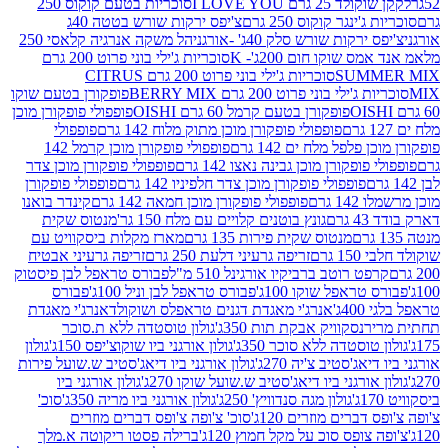
2 גרם I LOVE YOU
סוכריות בטעם קוקוס 250
ינגר קוקוס 250 גרם
צ'יפס ירקות שורש בטטה 40ג
רקות שורש סלק 40ג' -אורגני
הל משקה אנרגיה קלאסי 250
 שוקו חום 200ג'- K
סוכריות ג'ילי בוני פרוט 200 גרם
SUM
סוכריות ג'ילי בוני פרוט 200 גרם CITRUS
ילי בוני פרוט 200 גרם BERRY MIX
פופקורן בטעם שוקו
פופקורן בטעם קרמל 60 גרם OISHI
פופפולי פופקורן מוכן
פופפולי פופקורן מוכן מתוק מלוח 142 גרם
פופפולי
פלפל מלח ים 142 גרם
פופפולי פופקורן מוכן קרמל 142
ופקורן מוכן גבינה נאצו 142 גרם
פופפולי פופקורן מוכן צדר
פופפולי פופקורן מוכן צדר חלפיניו 142 גרם
פופפולי פופקורן
גרם
פופפולי פופקורן מוכן חמאה 142 גרם
קינדר בואנו
ם
גונץ בוטנים קלויים עם מלח 150 גר'
מנטוס שקית
מנטוס שקית פירות 135 גרם
מארז מקלות ביסקוויט עם
גרם
זריפה גרעיני דלעת 250 גרם
זריפה גרעיני אבטיח
ט רוטב ברביקיו אורגינל 510 מ"ל
פבורס טראפל לבן פיסטוק
טראפל שוקו 100ג'
פבורס טראפל לבן וניל 100ג'
פבורס
ג'
אנרג'י מאגדת דגנים טראפלס ושוקולד
אנרג'י מאגדת
ר
נסקוויק אבקת תות 350ג'
גולון טוסטדה ללא ת.סוכר
וסטדה ללא סוכר 350ג'
גולון אורגני ביו שוקוצ'יפס 150ג'
גולון
אג'סטיב צ'יה 270ג'
גולון אורגני ביו דיאג'סטיב ש.שועל פירות
אורגני ביו דיאג'סטיב ש.שועל שוקו 270ג'
גולון אורגני ביו
גולון מגה סנדוויץ' 250ג'
גולון אורגני ביו מריה 350ג'
סוכ'
ברים מוזרים 120ג'
סוכ' צ'ופה צ'ופס דברים מוזרים
צופס סוכ על מקל חמוץ 120ג'
ברילה פסטו ריקוטה א.מלך