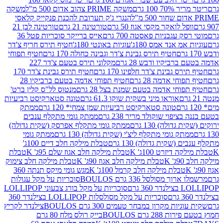
 100 גרם
משקה PRIME צהוב אדום 500 מ"ל
משקה
הנגרי ג'ק תערובת להכנת פנקייק קלאסי
ל לואקר מקסי אגוז 50 גרם
טורטינה 21 גרם
טורטינה לבן 21
 עגבניות פאסטה 700 גרם
אייס ברייקר סוכריות פטל 36
מ אנד אמס 180ג'
עוגיות באונטי 180ג'
חטיף תירס חריף צ'דר
חטיף תירס גבינת צ'דר וגבינה כחולה 170 גרם
חטיף תפוחי
ביקיו ודבש 28 גרם
מקלוני תירס בטעם צ'דר 227
 גבינת צ'דר חלפינו 170 גרם
חטיף תירס גבינת צ'דר 170
חי אדמה 28 גרם
חטיף תפוחי אדמה בטעם ברביקיו 28
וחי אדמה בטעם שמנת בצל 28 גרם
מנטוס לל"ס קלין ברט'
אוראו מיני בשקית שוקו 61.3 גרם
טונה סטארקיסט רביעיות
טונה סטארקיסט רביעיות שמן צמחי* 120 גרם
ממתק
יפוי שוקולד מריר 238 גרם
ממתק גומי מתקלף ענבים
דולה) 130 גרם
ממתק גומי מתקלף אפרסק (שקית גדולה)
ק גומי מתקלף ליצ'י (שקית גדולה) 130 גרם
ממתק גומי
(שקית גדולה) 130 גרם
טבלת מילקה חלב דיים 100ג'
דיזרט 100ג' K
טבלת מילקה חלב אגוז שלם 95ג' K
טבלת
K
טבלת מילקה חלב אגוז 90ג' K
טבלת מילקה חלב צימוק
טבלת מילקה חלב קרמל 100ג' K
מגש גומי מיקס תנתה 360
 מסולסל 336 גרם BOULOS
סוכריות על מקל עגולות
 גרם
סוכריות על מקל בורג צבעוני LOLLIPOP
סוכריות על מקל מסולסלות LOLLIPOP בצילנדר 360
ות מקרון במבחר טעמים 300 גרם BOULOS
צילנדר לקריץ
28 גרם BOULOS
בייק רולס מלח 80 גרם