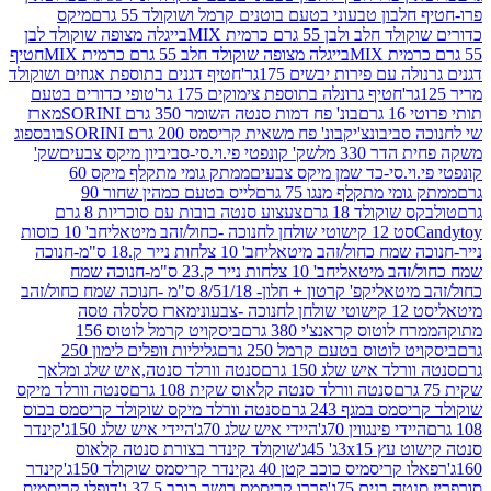
בון טבעוני בטעם בוטנים קרמל ושוקולד 55 גרם
מיקס
 ולבן 55 גרם כרמית MIX
בייגלה מצופה שוקולד לבן
בייגלה מצופה שוקולד חלב 55 גרם כרמית MIX
חטיף
עם פירות יבשים 175גר'
חטיף דגנים בתוספת אגוזים ושוקולד
חטיף גרונלה בתוספת צימוקים 175 גר'
טופי כדורים בטעם
ם
בונ' פח דמות סנטה השומר 350 גרם SORINI
מארז
ביבונצ'יק
בונ' פח משאית קריסמס 200 גרם SORINI
בובספוג
 330 מל
שק' קונפטי פי.וי.סי-סביביון מיקס צבעים
שק'
וי.סי-כד שמן מיקס צבעים
ממתק גומי מתקלף מיקס 60
י מתקלף מנגו 75 גרם
לייס בטעם כמהין שחור 90
קולד 18 גרם
צעצוע סנטה בובות עם סוכריות 8 גרם
1 קישוטי שולחן לחנוכה -כחול/זהב מיטאלי
חב' 10 כוסות
 שמח כחול/זהב מיטאלי
חב' 10 צלחות נייר ק.18 ס"מ-חנוכה
הב מיטאלי
חב' 10 צלחות נייר ק.23 ס"מ-חנוכה שמח
יטאלי
קפ' קרטון + חלון- 8/51/18 ס"מ -חנוכה שמח כחול/זהב
עוני
מארז סלסלה טסה
לוטוס קראנצ'י 380 גרם
ביסקויט קרמל לוטוס 156
לוטוס בטעם קרמל 250 גרם
גליליות וופלים לימון 250
ד איש שלג 150 גרם
סנטה וורלד סנטה,איש שלג ומלאך
סנטה וורלד סנטה קלאוס שקית 108 גרם
סנטה וורלד מיקס
 במגף 243 גרם
סנטה וורלד מיקס שוקולד קריסמס בכוס
י פינגווין 70ג'
היידי איש שלג 70ג'
היידי איש שלג 150ג'
קינדר
3xג' 45ג'
שוקולד קינדר בצורת סנטה קלאוס
קריסמיס כוכב קטן 40 ג
קינדר קריסמס שוקולד 150ג'
קינדר
בנים 75ג'
פררו קריסמס רושר כוכב 37.5 ג'
דופלו קריסמיס