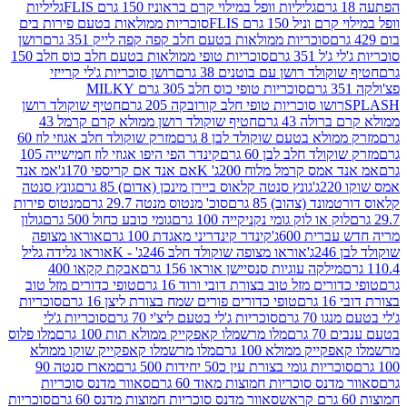
גליליות וופל במילוי קרם בראוניז 150 גרם FLIS
גליליות
יל 150 גרם FLIS
סוכריות ממולאות בטעם פירות בים
סוכריות ממולאות בטעם חלב קפה קפה לייק 351 גרם
רושן
351 גרם
סוכריות טופי ממולאות בטעם חלב כוס חלב 150
ולד רושן עם בוטנים 38 גרם
רושן סוכריות ג'לי קרייזי
סוכריות טופי כוס חלב 305 גרם MILKY
ושו סוכריות טופי חלב קורובקה 205 גרם
חטיף שוקולד רושן
לה 43 גרם
חטיף שוקולד רושן ממולא קרם קרמל 43
ולא בטעם שוקולד לבן 8 גרם
מזרק שוקולד חלב אגוזי לוז 60
לד חלב לבן 60 גרם
קינדר הפי היפו אגוזי לוז חמישייה 105
מס קרמל מלוח 200ג' K
אם אנד אם קריספי 170ג'
אמ אנד
גונץ סנטה קלאוס ביירן מינכן (אדום) 85 גרם
גונץ סנטה
ד (צהוב) 85 גרם
סוכ' מנטוס מנטה 29.7 גרם
מנטוס פירות
ק או לוק גומי נקניקייה 100 גרם
גומי כובע כחול 500 גרם
גולון
ית 600ג'
קינדר קינדריני מאגדת 100 גרם
אוראו מצופה
'
אוראו מצופה שוקולד חלב 246ג' - K
אוראו גלידה גליל
ילקה עוגיות סנסיישן אוראו 156 גרם
אבקת קקאו 400
רים מזל טוב בצורת דובי ורוד 16 גרם
טופי כדורים מזל טוב
ם
טופי כדורים פורים שמח בצורת ליצן 16 גרם
סוכריות
70 גרם
סוכריות ג'לי בטעם ליצ'י 70 גרם
סוכריות ג'לי
גרם
מלו מרשמלו קאפקייק ממולא תות 100 גרם
מלו פלוס
יק ממולא 100 גרם
מלו מרשמלו קאפקייק שוקו ממולא
יות גומי בצורת עין כ50 יחידות 500 גרם
מארז סנטה 90
נס סוכריות חמוצות מאוד 60 גרם
סאוור מדנס סוכריות
סאוור מדנס סוכריות חמוצות מדנס 60 גרם
סוכריות