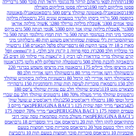
לפאי גראהם קרקר 170ג'
גומי וידאל תות סוכר 500 גר'
ברילה
לימון 190ג'
ברילה פסטו בזיליקום מוצרלה
ג'לו-פאנטונה שוקולד צ'יפס 500 גרם
סאנטאנג'לו-פאנטונה
דיי ביסתן קלינדר בטעמים שונים 251 גרם
טבלת מילקה
K
טבלת מילקה טריולד 280ג' K
שוק' מילקה אוראו
לת מילקה שוקו אנד קקס 300ג' K
גומי תנתה 500 גרם מיקס
 תות בננה
גומי תנתה 500 גר' תות חמוץ גדול
גומי תנתה 500 גר'
יות ג'לי עטופות שמחות
ראש משוגע תות 40 גרם
לקקני מיני
פרינגלס פלפל הבאנרס 158 גרם
שוק'
 200ג'
דג כסף פרווה 1 ק"ג
דג זהב חלבי- 1 ק"ג
cremo וופל
 מריר בודד
אורז לבן דביק 1 ק"ג
אצות נורי סילוור 10 דפים 25
נת סחלב 500 גרם
נסטלה קורנפלקס ללא גלוטן 375ג'
אנטון
וי בייליס 175 גרם
אנטון ברג מרציפן משמש בברנדי 220
שן אורירי מריר 80 גרם
שוקולד רושן אורירי חלב 80
ושן אורירי לבן קרמל 80 גרם
עוגיות מילקה ביסקוויט שוקולד
מארז סוכריות לעיסה תות שדה ודומדמניות 150 גרם
היידי
1ג'
טוניס שוקולד חלב עם עוגיות שוקולד צ'יפס 180
לד מריר מעולה 70% 180 גרם
טוניס שוקולד חלב עם שברי
גולון דיאג'סטיב 250ג'
גולון דיאג'סטיב ש.שועל שוק'
 קפה שקית 125 ג' PERUGINA BACI
באצ'י מיקס 3
PERUGINA
באצ'י מריר 70% קופסה 175
מארז משולב מתוק טסה
מארז טסה שובי דובי
קן רולר תות 20 גרם
יאמס אבן נייר ומספריים 18 גרם
יאמס
עם פטל 20 גרם
יאמס סוכריות סוכר חמוצות בטעם
יאמס סוכריות סוכר חמוצות בטעם תות 10 גרם
ביצת