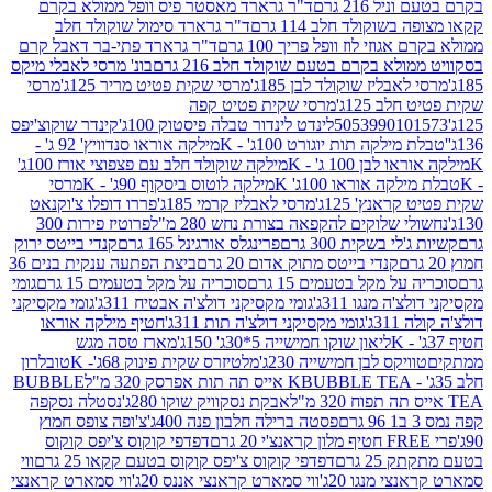
 216 גרם
ד"ר גרארד מאסטר פיס וופל ממולא בקרם
שוקולד חלב 114 גרם
ד"ר גרארד סימול שוקולד חלב
וזי לוז וופל פריך 100 גרם
ד"ר גרארד פתי-בר דאבל קרם
לא בקרם בטעם שוקולד חלב 216 גרם
בונ' מרסי לאבלי מיקס
בליז שוקולד לבן 185ג'
מרסי שקית פטיט מריר 125ג'
מרסי
ב 125ג'
מרסי שקית פטיט קפה
505399010
לינדט לינדור טבלה פיסטוק 100ג'
קינדר שוקוצ'יפס
ילקה תות יוגורט 100ג' - K
מילקה אוראו סנדוויץ' 92 ג' -
בן 100 ג' - K
מילקה שוקולד חלב עם פצפוצי אורז 100ג'
ה אוראו 100ג' K
מילקה לוטוס ביסקוף 90ג' - K
מרסי
אנץ' 125ג'
מרסי לאבליז קרמי 185ג'
פררו דופלו צ'וקנאט
 שלוקים להקפאה בצורת נחש 280 מ"ל
פרוטיז פירות 300
י בשקית 300 גרם
פרינגלס אורגינל 165 גרם
קנדי בייטס ירוק
קנדי בייטס מתוק אדום 20 גרם
ביצת הפתעה ענקית בנים 36
ל מקל בטעמים 15 גרם
סוכריה על מקל בטעמים 15 גרם
גומי
 מנגו 311ג'
גומי מקסיקני דולצ'ה אבטיח 311ג'
גומי מקסיקני
ג'
גומי מקסיקני דולצ'ה תות 311ג'
חטיף מילקה אוראו
ליאון שוקו חמישייה 5*30ג' 150ג'
מארז טסה מגש
יקס לבן חמישייה 230ג'
מלטיזרס שקית פינוק 68ג'- K
טובלרון
BUBBLE TEA אייס תה תות אפרסק 320 מ"ל
BUBBLE
אבקת נסקוויק שוקו 280ג'
נסטלה נסקפה
פסטה ברילה חלבון פנה 400ג'
צ'ופה צופס חמוץ
דפדפי קוקוס צ'יפס קוקוס
2 גרם
דפדפי קוקוס צ'יפס קוקוס בטעם קקאו 25 גרם
ווי
 מנגו 20ג'
ווי סמארט קראנצי אננס 20ג'
ווי סמארט קראנצי