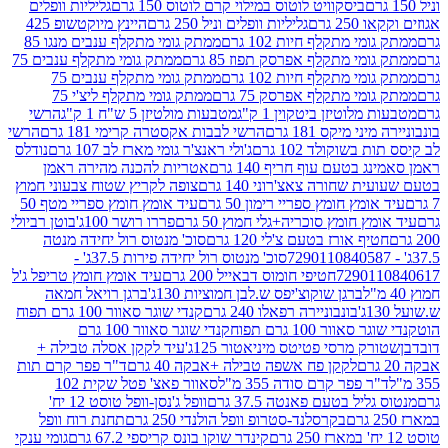
ביסקוויט לוטוס במילוי קרם לוטוס 150 גרם
גליליות וופלים
 גרם
גליליות וופלים וניל 250 גרם
היינץ מיוקטשופ 425
י מתקלף חיות 102 גרם
ממתק גומי מתקלף ענבים מנגו 85
י מתקלף אפרסק תפוז 85 גרם
ממתק גומי מתקלף ענבים 75
י מתקלף חיות 102 גרם
ממתק גומי מתקלף ענבים 75
י מתקלף אפרסק 75 גרם
ממתק גומי מתקלף ליצ'י 75
לוטיזן ביטקוין 1 ק"ג
מטבעות מולטיזן 5 ש"ח 1 ק"ג
הרשי
 מיקס 181 גרם
הרשי לבבות אקסטרה קרימי 181 גרם
הרשי
שוקולד 102 גרם
ג'ולי ראנצ'ר גומי מארז לב 107 גרם
נודלס
בטעם עוף חריף 140 גרם
אטריות להכנה מהירה ראמן
שחורה צאצ'רוני 140 גרם
צופה לקריץ שטוח צבעוני חמוץ
מץ חומץ ספריי רימון 50 גרם
עיד אומץ חומץ ספריי מטף 50
 חומץ סוכריה+גלי חמוץ 50 גרם
פררו רושר 100ג'
בוטן רביולי
ף אורז בטעם צ'לי 120 גרם
סוכ' מנטוס רול יחידה מנטה
סוכ' מנטוס רול יחידה פירות 37.5ג' -
72901
חטיפי חומוס דבאייל 200 גרם
עיד אומץ חומץ טריפל ג'ל
ברגן שוקוצ'יפס ש.לבן חמוציות 130ג'
ברגן רויאל חמאה
בונבוניירה רפאלו 240 גרם
קנדי שוגר סאוור 100 גרם תפוח
וור 100 גרם תפוח
קנדי שוגר סאוור 100 גרם
 מרסי פטיטס מיניאטור 125ג'
עיד לקקן אסלה טבילה +
לקקן פח אשפה טבילה +אבקה 40 גרם
ד"ר פפר קרם תות
 פפר קרם סודה 355 מ"ל
סאוור פאצ' פטל שקית 102
יל בטעם פאנטה 37.5 גרם
וופל ג'נסן-וופל טוסט 12 יח'
בקרסלנד-סטרופ וופל הולנדי 250 גרם
תחנת רוח וופל
קינדר שוקו בונס קריספי 67.2 גרם
גומי ענקי