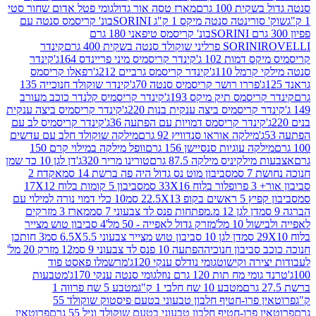
ת 100 גרם
מארז טסה אור גדול
גומי פטל אדום שחור סטי
רינטה סנטה מיקס 1 ק"ג SORINI
בונ' קריסמס סנטה עם
בונ' קריסמס טיפאני 180 גרם
גרם
SORINI
קינדר
דמות 102 ג'
קינדר קריסמיס מיני פריינדס 164ג'
קינדר
מל 110ג'
קינדר קריסמס גרביים 212ג'
רפאלו קריסמס
פררו רושר קריסמיס סנטה 70ג'
קינדר שוקולד חנוכייה 135
יסמס תיק מיקס 193ג'
קינדר קריסמיס קלנדר כוכב מעורב
 קריסמיס ביצה ענקית בנות 220ג'
קינדר קריסמיס ביצה ענקית
ינדר קריסמס דמויות עם הפתעה 36ג'
קינדר קריסמיס לב עם
מילקה אוראו סנדוויץ 92 גרם
מילקה שוקולד חלב עם עדשים
קה עוגיות סנסיישן 156 גרם
וופל מילקה במילוי קרם 150
לקיניס מילקה 87.5 גרם
טורינו מריר 320ג'
דן לגן 10 כד שמן
 סמ
סביבון מוט נס גדול היה פה ברשת 14 סמ
אקדח 2
33 סמ
סביבון 5 קומות בלוח 17X12
ופ 22.5X13 סמ
10 כלי דמוי נורה למילוי עם
דן לגן 12 מ.מפתחות פנס לד צבעוני 7 סמ
מארז 3 מזרקים
10 מל'
מזרק גדול לאפייה - 50 מל'
4 סביבון טוש מצייר
דן לגן 10 סביבון טוש מצייר צבעוני 6.5X5.5 סמ
3 חותכן
סביבון חנוכיה
הפתעה 10 פנס לד צבעוני 9 סמ
12 מזרק 20 מל'
ירה וקישוט
גומי נודלס ענקי 120ג'
מרשמלו פאסט פוד
 מח תות 120 גרם נוזל
גומי סנטה ענקי 170ג'
מטבעות
מטבע 10 שח חלבי 1 ק"ג
מטבע 5 שח פרווה 1
פרוטאין פרו-חטיף חלבון טבעוני בטעם פיסטוק שוקולד 55
פרו-חטיף חלבון טבעוני בטעם שוקולד וניל 55 גרם
פרוטאין