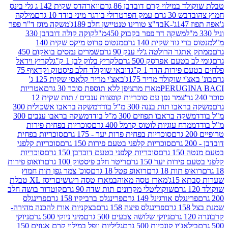
במילוי קרם דובדבן 86 גרם
ווארהדס שקית 142 ג גלי בינס
בש 30 גרם עמק חפר
טרולי בורגר מיני בודד 10 גרם
מילקה
K
בד"צ טורינו טנטיישן חלב 189ג'
משקה מוגז ד"ר פפר
משקה דר פפר בקבוק 450מ"ל
קוקה קולה דובדבן 330
 גוד שקית 140 גרם
מנטוס פרוט מיקס שקית 140
ר הרולטה ג'לי ענק 90 גרם
שמרים נמסים בואקום 450
בטעם אפרסק 500 גרם
לקריץ בלוק לבן 1 ק"ג
לקריץ וידאל
ירות הדר 1 ק"ג
דובאי שוקולד חלב פיסטוק וקדאיף 75
י שוקולד מריר 175ג'
באצ'י מריר קלאסי שקית 125 ג'
PERUGI
מארז מרציפן ללא תוספת סוכר 30 גרם
אטריות
צמר גפן עם סוכריות קופצות ענבים / תות שקית 12
 תות בננה 300 מ"ל בודד
משקה בראבו אשכולית 300
ה בראבו תפוזים 300 מ"ל בודד
משקה בראבו ענבים 300
רח עוגיות לוטוס קרמל 400 גרם
סוכריות בפחית פירות
סוכריות בפחית פרות יער - 175 גרם
סוכריות בפחית
סוכריות קלפני בטעם פירות 150 גרם
סוכריות קלפני
גרם
סוכריות קלפני בטעם דובדבן 150 גרם
סוכריות
רות יער 150 גרם
ריטר חלב פיסטוק 100 גרם
רואופ פירות
תות 18 גרם
רואופ פטל 18 גרם
סוכ' צמר גפן תות חמוץ
1ג'
מארז טסה מאוהב
מארז טסה ריגושים
ריסז XL טבלת
שוקוליטלי מקרונים תות שדה 90 גרם
קוטדור בושה חלב
גלס אורגינל 149 גרם
פרינגלס ברביקיו 158 גרם
פרינגלס
פרינגלס פיצה 158 גרם
בצקניות אורז להכנה מהירה-
ניוקי שלושה צבעים 500 גרם
מיני ניוקי 500 גרם
ניוקי
ג'יו קונכיות 500 גרם
גליליות וופל במילוי קרם אגוזים 150