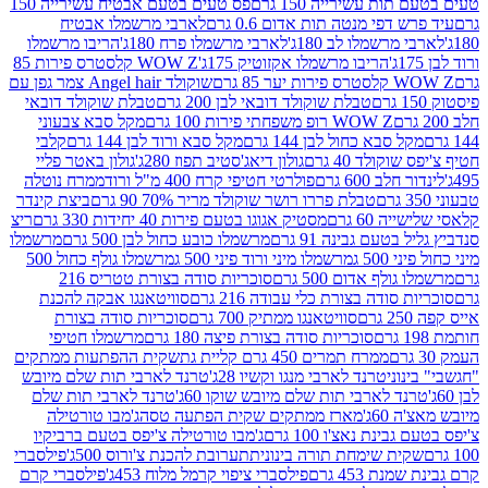
ת עשירייה 150 גרם
פס טעים בטעם אבטיח עשירייה 150
דפי מנטה תות אדום 0.6 גרם
לארבי מרשמלו אבטיח
מרשמלו לב 180ג'
לארבי מרשמלו פרח 180ג'
הריבו מרשמלו
הריבו מרשמלו אקזוטיק 175ג'
WOW Z קלסטרס פירות 85
 85 גרם
שוקולד Angel hair צמר גפן עם
טבלת שוקולד דובאי לבן 200 גרם
טבלת שוקולד דובאי
WOW Z רופ משפחתי פירות 100 גרם
מקל סבא צבעוני
 סבא כחול לבן 144 גרם
מקל סבא ורוד לבן 144 גרם
קלבי
ולד 40 גרם
גולון דיאג'סטיב תפוז 280ג'
גולון באטר פליי
ב 600 גרם
פולרטי חטיפי קרח 400 מ"ל ורוד
ממרח נוטלה
טבלת פררו רושר שוקולד מריר 70% 90 גרם
ביצת קינדר
60 גרם
מסטיק אגוגו בטעם פירות 40 יחידות 330 גרם
ריצ
טעם גבינה 91 גרם
מרשמלו כובע כחול לבן 500 גרם
מרשמלו
50 ג
מרשמלו מיני ורוד פיני 500 ג
מרשמלו גולף כחול 500
לף אדום 500 גרם
סוכריות סודה בצורת טטריס 216
סודה בצורת כלי עבודה 216 גרם
סוויטאנגו אבקה להכנת
סוויטאנגו ממתיק 700 גרם
סוכריות סודה בצורת
סוכריות סודה בצורת פיצה 180 גרם
מרשמלו חטיפי
ממרח תמרים 450 גרם קליית גת
שקית ההפתעות ממתקים
וני
טרנד לארבי מנגו וקשיו 28ג'
טרנד לארבי תות שלם מיובש
ד לארבי תות שלם מיובש שוקו 60ג'
טרנד לארבי תות שלם
6ג'
מארז ממתקים שקית הפתעה טסה
ג'מבו טורטילה
נת נאצ'ו 100 גרם
ג'מבו טורטילה צ'יפס בטעם ברביקיו
ית שימחת תורה בינונית
תערובת להכנת צ'ורוס 500ג'
פילסברי
 453 גרם
פילסברי ציפוי קרמל מלוח 453ג'
פילסברי קרם