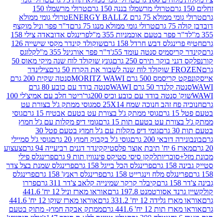
טרולי מרשמלו בננה 150 גרם
טרולי מרשמלו 150
לא 75 גרם ENERGY BALLZ
טרולי גומי ממולא
גרם
טרולי גומי ממולא מנגו 75 גרם
ד"ר פפר וניל מוקצף
 פפר בטעם אוכמניות 355 מ"ל
פרינגלס אדובאדה צילי 158
נגלס דבש חרדל 158 גרם
שוקולד קינדר מקסי שישייה 126
ריסמיס סנטה עומד 55ג'
ד"ר פפר אורגינל 355 מ"ל
קלוגס
 בוקר תירס 250 גרם
גונץ שוקולד לוח שנה מיקי מאוס 50
 את הקרח 50 גרם
צילינדר
50 גרם MORITZ WAWI
סנטה שקית 200 גרם
לנדר 50 גרם WAWI
סנטה בודד עם כובע 80 גרם
 סנטה בודד עם כובע וכיס 200גר'
ריטר חלב עם אמיצ'לי 100
 זהב חנוכה שמח 25X14 סמ
גוסי ממתק ג'ל בצורת עט
ם
גוסי ממתק ג'ל בצורת עט בטעם אבטיח 15 גרם
גוסי
ורת עט בטעם תות 15 גרם
גומי דיפ מקלות עם ג'ל חמוץ
ם
גומי דיפ מקלות עם ג'ל חמוץ בטעם פטל 30
דובאי 200 גרם
גוסי ג'ל בקבוק חמוץ 20 גרם
גוסי ג'ל סמיילי
וצר פלסטיק
קינדר דגנים רביעייה 94 גרם
צעצוע
סוכריות
לקקן סיסי סטיקס פינגווין תות 9 גרם
פרינגלס פילי
רם
פרינגלס הכל בייגל 158 גרם
פרינגלס שמנת בצל צדר
נגלס מלח וינגרייט 158 גרם
פרינגלס ראנץ' 158 גרם
פרינגלס
קיבלר קרקר שמינייה קלאב צ'דר 311 גרם
פררו
אסורטמנט 197.8 גרם
אוראו מארז וניל 12 יח' 441.6
ידה 12 יח' 331.2 גרם
אוראו מארז שוקו 12 יח' 441.6
ת 12 יח' 441.6 גרם
ממתק אבקה חמוץ- מתוק בטעם