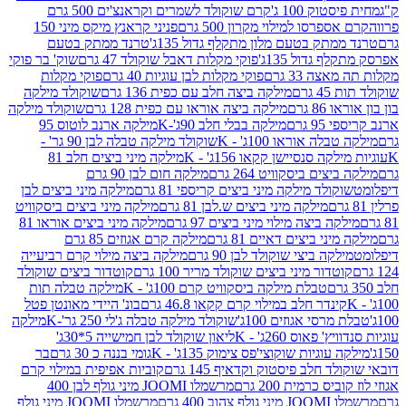
ק 100 ג'
קרם שוקולד לשמרים וקראנצ'ים 500 גרם
רסו למילוי מקרון 500 גרם
פניני קראנץ מיקס מיני 150
תק בטעם מלון מתקלף גדול 135ג'
טרנד ממתק בטעם
גדול 135ג'
פוקי מקלות דאבל שוקולד 47 גרם
שוק' בר פוקי
 33 גרם
פוקי מקלות לבן עוגיות 40 גרם
פוקי מקלות
רם
מילקה ביצה חלב עם כפית 136 גרם
שוקולד מילקה
 גרם
מילקה ביצה אוראו עם כפית 128 גרם
שוקולד מילקה
גרם
מילקה בבלי חלב 90ג'-K
מילקה ארנב לוטוס 95
ה אוראו 100ג' - K
שוקולד מילקה טבלה לבן 90 גר' -
ה סנסיישן קקאו 156ג' - K
מילקה מיני ביצים חלב 81
ים ביסקוויט 264 גרם
מילקה חום לבן 90 גרם
ולד מילקה מיני ביצים קריספי 81 גרם
מילקה מיני ביצים לבן
מילקה מיני ביצים ש.לבן 81 גרם
מילקה מיני ביצים ביסקוויט
 ביצה מילוי מיני ביצים 97 גרם
מילקה מיני ביצים אוראו 81
י ביצים דאיים 81 גרם
מילקה קרם אגוזים 85 גרם
קה ביצי שוקולד לבן 90 גרם
מילקה ביצה מילוי קרם רביעייה
דור מיני ביצים שוקולד מריר 100 גרם
קוטדור ביצים שוקולד
טבלת מילקה ביסקוויט קרם 100ג' - K
מילקה טבלה תות
נדר חלב במילוי קרם קקאו 46.8 גרם
בונ' היידי מאונטן פטל
סי אגוזים 100ג'
שוקולד מילקה טבלה ג'לי 250 גר'-K
מילקה
פאוס 260ג' - K
ליאון שוקולד לבן חמישייה 5*30ג'
וגיות שוקוצי'פס צימוק 135ג' - K
גומי בננה כ 30 גרם
בר
 חלב פיסטוק וקדאיף 145 גרם
קוביות אפיפית במילוי קרם
 כרמית 200 גרם
מרשמלו JOOMI מיני גולף לבן 400
400 גרם
מרשמלו JOOMI מיני גולף