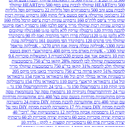
ולד לבבות צבע כסף 500 גרם
HEART שוקולד
50 גרם
סניקרס וופל גליליות 22 גרם
טוויקס וופל גליליות
ו טורטילה צ'יפס בטעם צ'ילי מתוק 100 גרם
קינג עוגיות רכות
ס ללת''ס 160 גרם
קינג עוגיות רכות צ'יפס קרמל מלוח 160
יות רכות שוקולד מריר צ'יפס חלבון 160 גרם
מרק ראמן פיקנטי
 גרם
גולון שרקיז ללא גלוטן טו-גו 160ג'
גולון שוקובום
 120ג'
טבלת פררו רושר מקדמיה ואגוז לוז 90 גרם
קינדר
נדס 120 גרם
קינדר הפי מומנטס 161 גרם
מילקה עוגת
מילקה טבלה צימוק אגוז חדש 270ג' - K
מילקה טראפל
שקית מארס מיני מיקס 400 גרם
קראנצ'י רואופ בטעם
אם אנד אם בוטנים 220ג'
מנורת 3 המשאלות סוכריות 9.6
לד לבן להמסה 28% קקאו בד"צ 750 גרם
מטבעות
 קקאו בד"צ 750 גרם
מטבעות שוקולד מריר
קינדר בואנו מיני מיקס 205
ראו במילוי קרם וניל 66 גרם
אוראו בראוניז 154 גרם
אוראו
אוראו קראנצ'י בייטס 110 גרם
אוראו גולדן 154 גרם
מילקה
מרשמלו 150 גר – ברבי 24 יחידות
מרשמלו 150 גר –
מרשמלו נקניקייה 10 גרם
מארז טסה של בוננזה
מארז טסה
עוגיות מזרחיות בטעם שום בצל 400 גרם אחוה
עוגיות מזרחיות
ערכה להכנת ממתק DIY טיפות 24 גרם
ערכה
 17 גרם
ערכה להכנת ממתק DIY גומי על
ממתק אבקה מדליקה 12 גרם
הנשיקות שלי "דובי" 40
 סוכריות כוכב 60 גרם
תיק יצירה סוכריות לב 60 גרם
תיק
פרח 60 גרם
סוכריות קופצות + לקקן - גלידה 10