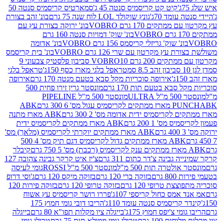
קיט קט קריסמיס סנטה 45 ג'
סמארטיס קריסמיס סנטה 50
עומד 70ג'
גונץ שוקולד LOL לוח שנה 75 גרם
בונ' זהב בצורת
תקים 170 גרם VOBRO
בונ' ירוקה בצורת עץ עם
בונ' שוק' דמויות סנטה 160 גרם
נ' שוק' גריזלי קריסמס 156 גרם VOBRO
בונ' אדומה
עץ מקרטון עם שרי 126 גרם VOBRO
בונ' בית קריסמס
 200 גרם VOBRO
10 סביבון פלסטיק צבעוני 9
טראפל בלגי מארז כסף 150ג'
טראפל בלגי
אירופה סוכריות מקל סבא בטעם מנטה 170 גרם
אירופה
סבא בטעם תות 170 גרם
מונסטר גרין זירו פחית 500
ULT
מונסטר 500 מ"ל PIPELINE
ABK
PU
לקריסמיס ידית אדומה מס' 2 300 גרם
ABK מארז מתנה
מס' 1 200 גרם
ABK מארז ממתקים לקריסמיס ידית
ABK מארז ממתקים יוקרתי לקריסמיס (מלאך) מס'
ABK מארז ממתקים גדול לקריסמיס דגם תיק מס' 4 500
קיבלר
גבינה צ'דר כתום 311 גרם
צ'יז איט קרקר גבינה צהובה 127
ולטרה תות 500 מ"ל
מונסטר 500 מ"ל ROSSI
גומי לעיסה
 גרם
בזוקה ברי 120 גרם
בזוקה מיקס 120 גרם
ג'וסי דרופ
ת טרופי 120 גרם
בזוקה טרופי 120 גרם
בזוקה פירות 120
מס כחול קריספי 107ג'
פררו רושר קריסמיס עץ אשוח
קריסמיס סנטה עומד 110ג'
הריבו דובי גומי חמוץ 175
י צ'יפס חמוץ 175ג'
בייגלה ציו מקלות תפו"א 80 גרם
בייגלה
ים 100 גרם
טרולי גומי ממולא תות 75 גרם
טרולי גומי