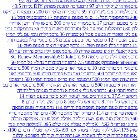
פצות בום מיקס 4 טעמים 4 גרם
אוראו אפרסק 97
ולד חלב 97 גרם
ערכה להכנת ממתק DIY גלידה 43.5
בי ג'ינג'רברד 59 גרם
ממרח מלטיזרס 200 גרם
ממרח טוויקס
בל 15 ס"מ בטעם אוכמניות 17 גרם
מסטיק חבל 15
בן 17 גרם
ממרח סניקרס 200 גרם
שוקולד רושן אורירי
מקלות גומי עם ג'לי וסוכריות בטעם פירות 36 גרם
מקלות גומי
ריות בטעם פטל ואוכמניות 36 גרם
מקלות גומי עם ג'לי חמוץ
רם
גומי בולז בטעם ענבים 15 גרם
גומי בולז בטעם תות
בולז בטעם פטל 15 גרם
קראנצ'י רואופ בטעם פטל 10
רואופ בטעם פירות 10 גרם
מנטוס קלין ברט פירות יער 90
ין ברט' מנטה 90 גרם
SC Join
SC Renew Membership
M
ממתק אצבעוני 7.5 גרם
גומי המבורגר גדול+ ג'ל חמוץ 50
גר מיני 10 גרם
גומי ואוו בקבוק מסטיק חמוץ 500 גרם
גומי
גר 500 גרם
גומי ואוו נחש פירות חמוץ 500 גרם
גומי ואוו
מוץ 500 גרם
גומי ואוו כריש אבטיח חמוץ 500 גרם
גומי
ות 500 גרם
גומי ואוו נחש אנקונדה 500 גרם
גומי ואוו כובע
רם
ראש ג'לי אבטיח 8 גרם
סוכ' מנטוס רול יחידה
אורביט גומי לעיסה ללא סוכר בטעם תפוח 14
תות 8 גרם
ראש ג'לי פטל 8 גרם
ראש ג'לי דובדבן 8
עם חמאה קופסת פח ורדים 114 גרם
עוגיות טעם חמאה
 114 גרם
רול וופל מאסטר 400 גרם
וופל מאסטר גריף
ון מגה שוקו 145ג'
מילקה טבלה פטל 100ג'-K
מילקה טבלה
ג' - K
מילקה טבלה אגוז שלם 95ג'-K
מילקה קייק אנד
מילקה טבלה צימוק אגוז 90ג'-K
מילקה טבלה דובדבן 100ג' -
ת שוקולד באהבה 48 גרם
לבבות שוקולד בקופסא יהלום