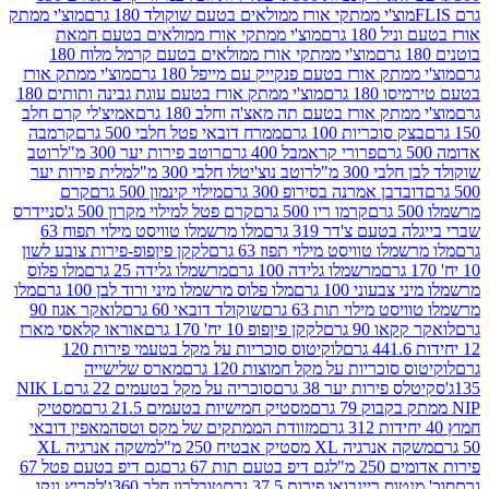
וצ'י ממתקי אורז ממולאים בטעם שוקולד 180 גרם
מוצ'י ממתק
180 גרם
מוצ'י ממתקי אורז ממולאים בטעם חמאת
מוצ'י ממתקי אורז ממולאים בטעם קרמל מלוח 180
תק אורז בטעם פנקייק עם מייפל 180 גרם
מוצ'י ממתק אורז
18 גרם
מוצ'י ממתק אורז בטעם עוגת גבינה ותותים 180
תק אורז בטעם תה מאצ'ה וחלב 180 גרם
אמיצ'לי קרם חלב
סוכריות 100 גרם
ממרח דובאי פטל חלבי 500 גרם
קרמבה
פרורי קראמבל 400 גרם
רוטב פירות יער 300 מ"ל
רוטב
 300 מ"ל
רוטב נוצ'יטלו חלבי 300 מ"ל
מלית פירות יער
דבן אמרנה בסירופ 300 גרם
מילוי קינמון 500 גרם
קרם
קרמו ריו 500 גרם
קרם פטל למילוי מקרון 500 ג'
סניידרס
טעם צ'דר 319 גרם
מלו מרשמלו טוויסט מילוי תפוח 63
לו טוויסט מילוי תפוז 63 גרם
לקקן פיןפופ-פירות צובע לשון
מרשמלו גלידה 100 גרם
מרשמלו גלידה 25 גרם
מלו פלוס
עוני 100 גרם
מלו פלוס מרשמלו מיני ורוד לבן 100 גרם
מלו
 מילוי תות 63 גרם
שוקולד דובאי 60 גרם
לואקר אגוז 90
ו 90 גרם
לקקן פיןפופ 10 יח' 170 גרם
אוראו קלאסי מארז
לוקיטוס סוכריות על מקל בטעמי פירות 120
סוכריות על מקל חמוצות 120 גרם
מארס שלישייה
פירות יער 38 גרם
סוכריה על מקל בטעמים 22 גרם
NIK L
מסטיק חמישיות בטעמים 21.5 גרם
מסטיק
מזוודת הממתקים של מקס וטסה
מאפין דובאי
יה XL מסטיק אבטיח 250 מ"ל
משקה אנרגיה XL
2 מ"ל
גם דיפ בטעם תות 67 גרם
גם דיפ בטעם פטל 67
ס ריינבואו פירות 37.5 גרם
טובלרון חלב 360ג'
לקריץ ונקו