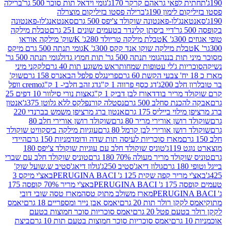
לפאי גראהם קרקר 170ג'
גומי וידאל תות סוכר 500 גר'
ברילה
לימון 190ג'
ברילה פסטו בזיליקום מוצרלה
ג'לו-פאנטונה שוקולד צ'יפס 500 גרם
סאנטאנג'לו-פאנטונה
דיי ביסתן קלינדר בטעמים שונים 251 גרם
טבלת מילקה
K
טבלת מילקה טריולד 280ג' K
שוק' מילקה אוראו
לת מילקה שוקו אנד קקס 300ג' K
גומי תנתה 500 גרם מיקס
 תות בננה
גומי תנתה 500 גר' תות חמוץ גדול
גומי תנתה 500 גר'
יות ג'לי עטופות שמחות
ראש משוגע תות 40 גרם
לקקני מיני
פרינגלס פלפל הבאנרס 158 גרם
שוק'
 200ג'
דג כסף פרווה 1 ק"ג
דג זהב חלבי- 1 ק"ג
cremo וופל
 מריר בודד
אורז לבן דביק 1 ק"ג
אצות נורי סילוור 10 דפים 25
נת סחלב 500 גרם
נסטלה קורנפלקס ללא גלוטן 375ג'
אנטון
וי בייליס 175 גרם
אנטון ברג מרציפן משמש בברנדי 220
שן אורירי מריר 80 גרם
שוקולד רושן אורירי חלב 80
ושן אורירי לבן קרמל 80 גרם
עוגיות מילקה ביסקוויט שוקולד
מארז סוכריות לעיסה תות שדה ודומדמניות 150 גרם
היידי
1ג'
טוניס שוקולד חלב עם עוגיות שוקולד צ'יפס 180
לד מריר מעולה 70% 180 גרם
טוניס שוקולד חלב עם שברי
גולון דיאג'סטיב 250ג'
גולון דיאג'סטיב ש.שועל שוק'
 קפה שקית 125 ג' PERUGINA BACI
באצ'י מיקס 3
PERUGINA
באצ'י מריר 70% קופסה 175
מארז משולב מתוק טסה
מארז טסה שובי דובי
קן רולר תות 20 גרם
יאמס אבן נייר ומספריים 18 גרם
יאמס
עם פטל 20 גרם
יאמס סוכריות סוכר חמוצות בטעם
יאמס סוכריות סוכר חמוצות בטעם תות 10 גרם
ביצת