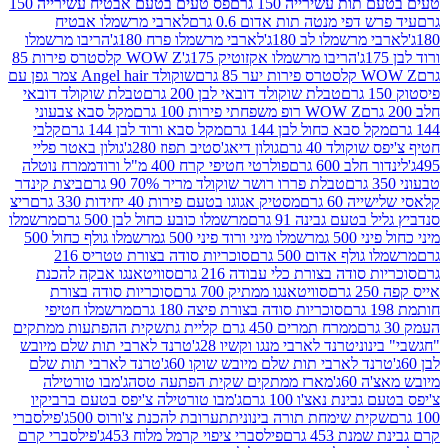
ת עשירייה 150 גרם
פס טעים בטעם אבטיח עשירייה 150
דפי מנטה תות אדום 0.6 גרם
לארבי מרשמלו אבטיח
מרשמלו לב 180ג'
לארבי מרשמלו פרח 180ג'
הריבו מרשמלו
הריבו מרשמלו אקזוטיק 175ג'
WOW Z קלסטרס פירות 85
 85 גרם
שוקולד Angel hair צמר גפן עם
טבלת שוקולד דובאי לבן 200 גרם
טבלת שוקולד דובאי
WOW Z רופ משפחתי פירות 100 גרם
מקל סבא צבעוני
 סבא כחול לבן 144 גרם
מקל סבא ורוד לבן 144 גרם
קלבי
ולד 40 גרם
גולון דיאג'סטיב תפוז 280ג'
גולון באטר פליי
ב 600 גרם
פולרטי חטיפי קרח 400 מ"ל ורוד
ממרח נוטלה
טבלת פררו רושר שוקולד מריר 70% 90 גרם
ביצת קינדר
60 גרם
מסטיק אגוגו בטעם פירות 40 יחידות 330 גרם
ריצ
טעם גבינה 91 גרם
מרשמלו כובע כחול לבן 500 גרם
מרשמלו
50 ג
מרשמלו מיני ורוד פיני 500 ג
מרשמלו גולף כחול 500
לף אדום 500 גרם
סוכריות סודה בצורת טטריס 216
סודה בצורת כלי עבודה 216 גרם
סוויטאנגו אבקה להכנת
סוויטאנגו ממתיק 700 גרם
סוכריות סודה בצורת
סוכריות סודה בצורת פיצה 180 גרם
מרשמלו חטיפי
ממרח תמרים 450 גרם קליית גת
שקית ההפתעות ממתקים
וני
טרנד לארבי מנגו וקשיו 28ג'
טרנד לארבי תות שלם מיובש
ד לארבי תות שלם מיובש שוקו 60ג'
טרנד לארבי תות שלם
6ג'
מארז ממתקים שקית הפתעה טסה
ג'מבו טורטילה
נת נאצ'ו 100 גרם
ג'מבו טורטילה צ'יפס בטעם ברביקיו
ית שימחת תורה בינונית
תערובת להכנת צ'ורוס 500ג'
פילסברי
 453 גרם
פילסברי ציפוי קרמל מלוח 453ג'
פילסברי קרם