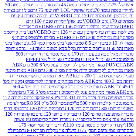
קיט קט קריסמיס סנטה 45 ג'
סמארטיס קריסמיס סנטה 50
עומד 70ג'
גונץ שוקולד LOL לוח שנה 75 גרם
בונ' זהב בצורת
תקים 170 גרם VOBRO
בונ' ירוקה בצורת עץ עם
בונ' שוק' דמויות סנטה 160 גרם
נ' שוק' גריזלי קריסמס 156 גרם VOBRO
בונ' אדומה
עץ מקרטון עם שרי 126 גרם VOBRO
בונ' בית קריסמס
 200 גרם VOBRO
10 סביבון פלסטיק צבעוני 9
טראפל בלגי מארז כסף 150ג'
טראפל בלגי
אירופה סוכריות מקל סבא בטעם מנטה 170 גרם
אירופה
סבא בטעם תות 170 גרם
מונסטר גרין זירו פחית 500
ULT
מונסטר 500 מ"ל PIPELINE
ABK
PU
לקריסמיס ידית אדומה מס' 2 300 גרם
ABK מארז מתנה
מס' 1 200 גרם
ABK מארז ממתקים לקריסמיס ידית
ABK מארז ממתקים יוקרתי לקריסמיס (מלאך) מס'
ABK מארז ממתקים גדול לקריסמיס דגם תיק מס' 4 500
קיבלר
גבינה צ'דר כתום 311 גרם
צ'יז איט קרקר גבינה צהובה 127
ולטרה תות 500 מ"ל
מונסטר 500 מ"ל ROSSI
גומי לעיסה
 גרם
בזוקה ברי 120 גרם
בזוקה מיקס 120 גרם
ג'וסי דרופ
ת טרופי 120 גרם
בזוקה טרופי 120 גרם
בזוקה פירות 120
מס כחול קריספי 107ג'
פררו רושר קריסמיס עץ אשוח
קריסמיס סנטה עומד 110ג'
הריבו דובי גומי חמוץ 175
י צ'יפס חמוץ 175ג'
בייגלה ציו מקלות תפו"א 80 גרם
בייגלה
ים 100 גרם
טרולי גומי ממולא תות 75 גרם
טרולי גומי