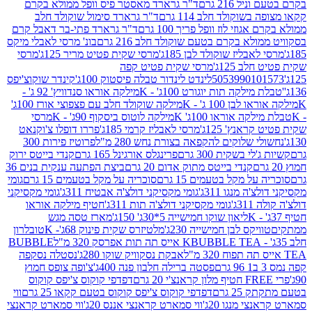
 216 גרם
ד"ר גרארד מאסטר פיס וופל ממולא בקרם
שוקולד חלב 114 גרם
ד"ר גרארד סימול שוקולד חלב
וזי לוז וופל פריך 100 גרם
ד"ר גרארד פתי-בר דאבל קרם
לא בקרם בטעם שוקולד חלב 216 גרם
בונ' מרסי לאבלי מיקס
בליז שוקולד לבן 185ג'
מרסי שקית פטיט מריר 125ג'
מרסי
ב 125ג'
מרסי שקית פטיט קפה
505399010
לינדט לינדור טבלה פיסטוק 100ג'
קינדר שוקוצ'יפס
ילקה תות יוגורט 100ג' - K
מילקה אוראו סנדוויץ' 92 ג' -
בן 100 ג' - K
מילקה שוקולד חלב עם פצפוצי אורז 100ג'
ה אוראו 100ג' K
מילקה לוטוס ביסקוף 90ג' - K
מרסי
אנץ' 125ג'
מרסי לאבליז קרמי 185ג'
פררו דופלו צ'וקנאט
 שלוקים להקפאה בצורת נחש 280 מ"ל
פרוטיז פירות 300
י בשקית 300 גרם
פרינגלס אורגינל 165 גרם
קנדי בייטס ירוק
קנדי בייטס מתוק אדום 20 גרם
ביצת הפתעה ענקית בנים 36
ל מקל בטעמים 15 גרם
סוכריה על מקל בטעמים 15 גרם
גומי
 מנגו 311ג'
גומי מקסיקני דולצ'ה אבטיח 311ג'
גומי מקסיקני
ג'
גומי מקסיקני דולצ'ה תות 311ג'
חטיף מילקה אוראו
ליאון שוקו חמישייה 5*30ג' 150ג'
מארז טסה מגש
יקס לבן חמישייה 230ג'
מלטיזרס שקית פינוק 68ג'- K
טובלרון
BUBBLE TEA אייס תה תות אפרסק 320 מ"ל
BUBBLE
אבקת נסקוויק שוקו 280ג'
נסטלה נסקפה
פסטה ברילה חלבון פנה 400ג'
צ'ופה צופס חמוץ
דפדפי קוקוס צ'יפס קוקוס
2 גרם
דפדפי קוקוס צ'יפס קוקוס בטעם קקאו 25 גרם
ווי
 מנגו 20ג'
ווי סמארט קראנצי אננס 20ג'
ווי סמארט קראנצי