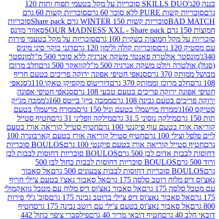
SKILLS DUO סוכריות על מקל בטעמי תפוח ותות 120
P ללא סוכר 60 גרם
סוכריות קשות 60 גרם
BAD
סוכריות קשות WINTER 150 גרם Share pack
סוכריות
סאוור מדנס
קל חמוצות בשקית 100 גרם
סוכריות על מקל בטעמי פירות
סוכריות קולה ולימון 120 גרם
דגני בוקר סיני מיניס
 אולטרה פאנטזי משקה אנרגיה ללא סוכר 500 מ"ל
מונסטר
ה ויולט משקה אנרגיה 500 מ"ל
קוואקר 500 גרם
חלב מרוכז
3 גרם
סנאפי חטיפי אפונה ירוקה פריכים בטעם חריף
 מרוכז וממותק 370 גרם
דוריטוס מקסיקן טאקו 110ג'
סנאפי
ירוקה פריכים בטעם טבעי 108 גרם
סנאפי חטיפי אפונה
בטעם גבינה 108 גרם
ממבה ביץ' בייטס 160ג'
ממבה מג'יק
ממרח מרשמלו בטעם וניל 150 גרם
ממרח מרשמלו בטעם
מילקה נוסיני 31.5 גרם
מילקה וופליני 31 גרם
חטיף סטייל
בטעם עוף פיקנטי 100 גרם
חטיף סטייל קוריאה אורז בטעם
100 גרם
חטיף סטייל קוריאה אורז בטעם קארבונרה 100
יל קוריאה אורז בטעם פיקנטי 100 גרם
BOULOS סוכריות
אדום לבן 500 גרם
BOULOS סוכריות דחוסות לבבות לבן
BOULOS סוכריות דחוסות לבבות כחול לבן 500
 צבעונים 500 גרם
אל סאבור
וח רוטב סלסה 175 גרם
אל סאבור נאצ'ו בטעם צ'ילי חריף
175 גרם
אל סאבור נאצ'וס דיפ מלוח עם מטבל גוואקמולי
סאבור נאצ'וס דיפ צ'ילי ברוטב גבינה 175 גרם
סוכ' ג'לי פירות
סאבור נאצ'וס בטעם צ'ילי עם רוטב גבינה 175 גרם
חטיף
חטיף דובאי מריר 40 גרם
פילסברי ציפוי כחול 442