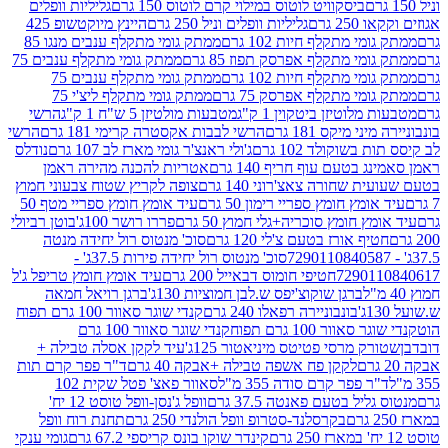
ביסקוויט לוטוס במילוי קרם לוטוס 150 גרם
גליליות וופלים
 גרם
גליליות וופלים וניל 250 גרם
היינץ מיוקטשופ 425
י מתקלף חיות 102 גרם
ממתק גומי מתקלף ענבים מנגו 85
י מתקלף אפרסק תפוז 85 גרם
ממתק גומי מתקלף ענבים 75
י מתקלף חיות 102 גרם
ממתק גומי מתקלף ענבים 75
י מתקלף אפרסק 75 גרם
ממתק גומי מתקלף ליצ'י 75
לוטיזן ביטקוין 1 ק"ג
מטבעות מולטיזן 5 ש"ח 1 ק"ג
הרשי
 מיקס 181 גרם
הרשי לבבות אקסטרה קרימי 181 גרם
הרשי
שוקולד 102 גרם
ג'ולי ראנצ'ר גומי מארז לב 107 גרם
נודלס
בטעם עוף חריף 140 גרם
אטריות להכנה מהירה ראמן
שחורה צאצ'רוני 140 גרם
צופה לקריץ שטוח צבעוני חמוץ
מץ חומץ ספריי רימון 50 גרם
עיד אומץ חומץ ספריי מטף 50
 חומץ סוכריה+גלי חמוץ 50 גרם
פררו רושר 100ג'
בוטן רביולי
ף אורז בטעם צ'לי 120 גרם
סוכ' מנטוס רול יחידה מנטה
סוכ' מנטוס רול יחידה פירות 37.5ג' -
72901
חטיפי חומוס דבאייל 200 גרם
עיד אומץ חומץ טריפל ג'ל
ברגן שוקוצ'יפס ש.לבן חמוציות 130ג'
ברגן רויאל חמאה
בונבוניירה רפאלו 240 גרם
קנדי שוגר סאוור 100 גרם תפוח
וור 100 גרם תפוח
קנדי שוגר סאוור 100 גרם
 מרסי פטיטס מיניאטור 125ג'
עיד לקקן אסלה טבילה +
לקקן פח אשפה טבילה +אבקה 40 גרם
ד"ר פפר קרם תות
 פפר קרם סודה 355 מ"ל
סאוור פאצ' פטל שקית 102
יל בטעם פאנטה 37.5 גרם
וופל ג'נסן-וופל טוסט 12 יח'
בקרסלנד-סטרופ וופל הולנדי 250 גרם
תחנת רוח וופל
קינדר שוקו בונס קריספי 67.2 גרם
גומי ענקי