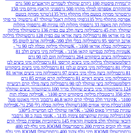
ק 100 ג'
קרם שוקולד לשמרים וקראנצ'ים 500 גרם
רסו למילוי מקרון 500 גרם
פניני קראנץ מיקס מיני 150
תק בטעם מלון מתקלף גדול 135ג'
טרנד ממתק בטעם
גדול 135ג'
פוקי מקלות דאבל שוקולד 47 גרם
שוק' בר פוקי
 33 גרם
פוקי מקלות לבן עוגיות 40 גרם
פוקי מקלות
רם
מילקה ביצה חלב עם כפית 136 גרם
שוקולד מילקה
 גרם
מילקה ביצה אוראו עם כפית 128 גרם
שוקולד מילקה
גרם
מילקה בבלי חלב 90ג'-K
מילקה ארנב לוטוס 95
ה אוראו 100ג' - K
שוקולד מילקה טבלה לבן 90 גר' -
ה סנסיישן קקאו 156ג' - K
מילקה מיני ביצים חלב 81
ים ביסקוויט 264 גרם
מילקה חום לבן 90 גרם
ולד מילקה מיני ביצים קריספי 81 גרם
מילקה מיני ביצים לבן
מילקה מיני ביצים ש.לבן 81 גרם
מילקה מיני ביצים ביסקוויט
 ביצה מילוי מיני ביצים 97 גרם
מילקה מיני ביצים אוראו 81
י ביצים דאיים 81 גרם
מילקה קרם אגוזים 85 גרם
קה ביצי שוקולד לבן 90 גרם
מילקה ביצה מילוי קרם רביעייה
דור מיני ביצים שוקולד מריר 100 גרם
קוטדור ביצים שוקולד
טבלת מילקה ביסקוויט קרם 100ג' - K
מילקה טבלה תות
נדר חלב במילוי קרם קקאו 46.8 גרם
בונ' היידי מאונטן פטל
סי אגוזים 100ג'
שוקולד מילקה טבלה ג'לי 250 גר'-K
מילקה
פאוס 260ג' - K
ליאון שוקולד לבן חמישייה 5*30ג'
וגיות שוקוצי'פס צימוק 135ג' - K
גומי בננה כ 30 גרם
בר
 חלב פיסטוק וקדאיף 145 גרם
קוביות אפיפית במילוי קרם
 כרמית 200 גרם
מרשמלו JOOMI מיני גולף לבן 400
400 גרם
מרשמלו JOOMI מיני גולף