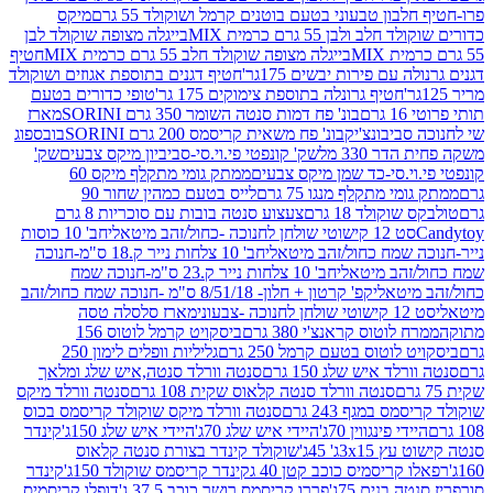
בון טבעוני בטעם בוטנים קרמל ושוקולד 55 גרם
מיקס
 ולבן 55 גרם כרמית MIX
בייגלה מצופה שוקולד לבן
בייגלה מצופה שוקולד חלב 55 גרם כרמית MIX
חטיף
עם פירות יבשים 175גר'
חטיף דגנים בתוספת אגוזים ושוקולד
חטיף גרונלה בתוספת צימוקים 175 גר'
טופי כדורים בטעם
ם
בונ' פח דמות סנטה השומר 350 גרם SORINI
מארז
ביבונצ'יק
בונ' פח משאית קריסמס 200 גרם SORINI
בובספוג
 330 מל
שק' קונפטי פי.וי.סי-סביביון מיקס צבעים
שק'
וי.סי-כד שמן מיקס צבעים
ממתק גומי מתקלף מיקס 60
י מתקלף מנגו 75 גרם
לייס בטעם כמהין שחור 90
קולד 18 גרם
צעצוע סנטה בובות עם סוכריות 8 גרם
1 קישוטי שולחן לחנוכה -כחול/זהב מיטאלי
חב' 10 כוסות
 שמח כחול/זהב מיטאלי
חב' 10 צלחות נייר ק.18 ס"מ-חנוכה
הב מיטאלי
חב' 10 צלחות נייר ק.23 ס"מ-חנוכה שמח
יטאלי
קפ' קרטון + חלון- 8/51/18 ס"מ -חנוכה שמח כחול/זהב
עוני
מארז סלסלה טסה
לוטוס קראנצ'י 380 גרם
ביסקויט קרמל לוטוס 156
לוטוס בטעם קרמל 250 גרם
גליליות וופלים לימון 250
ד איש שלג 150 גרם
סנטה וורלד סנטה,איש שלג ומלאך
סנטה וורלד סנטה קלאוס שקית 108 גרם
סנטה וורלד מיקס
 במגף 243 גרם
סנטה וורלד מיקס שוקולד קריסמס בכוס
י פינגווין 70ג'
היידי איש שלג 70ג'
היידי איש שלג 150ג'
קינדר
3xג' 45ג'
שוקולד קינדר בצורת סנטה קלאוס
קריסמיס כוכב קטן 40 ג
קינדר קריסמס שוקולד 150ג'
קינדר
בנים 75ג'
פררו קריסמס רושר כוכב 37.5 ג'
דופלו קריסמיס