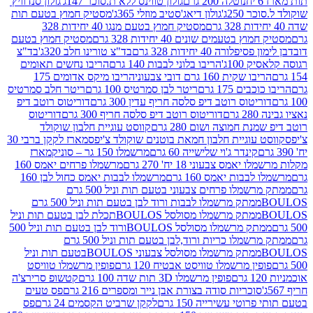
נוטלה 200 גרם
גולון טווינס ללא ת.סוכר 147ג'
גולון סנדוויץ'
250ג'
גולון דיאג'סטיב מוזלי 365ג'
מסטיק חמוץ בטעם תות
מסטיק חמוץ בטעם מנגו 40 יחידות 328
 בטעמים שונים 40 יחידות 328 גרם
מסטיק חמוץ בטעם
רה 40 יחידות 328 גרם
בד"צ טורינו חלב 320ג'
בד"צ
100ג'
הריבו בלוני לבבות 140 גרם
הריבו נחשים תאומים
שקית 160 גרם דובי צבעוני
הריבו מיקס אדומים 175
ים 175 גרם
ריטר לבן סמרטיס 100 גרם
ריטר חלב סמרטיס
יטוס רוטב דיפ סלסה חריף עדין 300 גרם
דוריטוס רוטב דיפ
ם
דוריטוס רוטב דיפ סלסה חריף 300 גרם
דוריטוס
ת חמוצה ושום 280 גרם
קווסט עוגיית חלבון שוקולד
 עוגיית חלבון חמאת בוטנים שוקולד צ'יפס
מארז לקקן ברבי 30
קינדר ג'וי שלישייה 60 גרם
מרשמלו 150 גר – סוניק
מארז
מס צבעוני 18 יח' 270 גרם
מרשמלו פרחים יאמס 160
בבות יאמס 160 גרם
מרשמלו לבבות יאמס כחול לבן 160
ממתק מרשמלו פרחים צבעוני בטעם תות וניל 500 גרם
ממתק מרשמלו לבבות ורוד לבן בטעם תות וניל 500 גרם
ממתק מרשמלו מסולסל BOULOSתכלת לבן בטעם תות וניל
ממתק מרשמלו מסולסל BOULOSורוד לבן בטעם תות וניל 500
ממתק מרשמלו כריות ורוד,לבן בטעם תות וניל 500 גרם
ממתק מרשמלו מסולסל צבעוני BOULOSבטעם תות וניל
ין מרשמלו טוויסט אבטיח 120 גרם
פופין מרשמלו טוויסט
פופין מרשמלו 3D תות שדה 100 גרם
קטשופ סרירצ'ה
סוכריות סודה בצורת אבן נייר ומספרים 216 גרם
פס טעים
טי עשירייה 150 גרם
לקקן שרביט הקסמים 24 גרם
פס