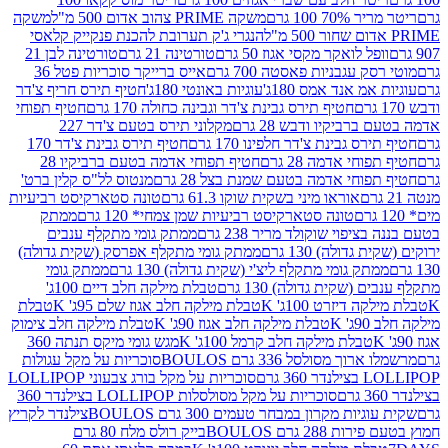
 100 גרם
משקה PRIME צהוב אדום 500 מ"ל
משקה
הנגרי ג'ק תערובת להכנת פנקייק קלאסי
ל לואקר מקסי אגוז 50 גרם
טורטינה 21 גרם
טורטינה לבן 21
 עגבניות פאסטה 700 גרם
אייס ברייקר סוכריות פטל 36
מ אנד אמס 180ג'
עוגיות באונטי 180ג'
חטיף תירס חריף צ'דר
חטיף תירס גבינת צ'דר וגבינה כחולה 170 גרם
חטיף תפוחי
ביקיו ודבש 28 גרם
מקלוני תירס בטעם צ'דר 227
 גבינת צ'דר חלפינו 170 גרם
חטיף תירס גבינת צ'דר 170
חי אדמה 28 גרם
חטיף תפוחי אדמה בטעם ברביקיו 28
וחי אדמה בטעם שמנת בצל 28 גרם
מנטוס לל"ס קלין ברט'
אוראו מיני בשקית שוקו 61.3 גרם
טונה סטארקיסט רביעיות
טונה סטארקיסט רביעיות שמן צמחי* 120 גרם
ממתק
יפוי שוקולד מריר 238 גרם
ממתק גומי מתקלף ענבים
דולה) 130 גרם
ממתק גומי מתקלף אפרסק (שקית גדולה)
ק גומי מתקלף ליצ'י (שקית גדולה) 130 גרם
ממתק גומי
(שקית גדולה) 130 גרם
טבלת מילקה חלב דיים 100ג'
דיזרט 100ג' K
טבלת מילקה חלב אגוז שלם 95ג' K
טבלת
K
טבלת מילקה חלב אגוז 90ג' K
טבלת מילקה חלב צימוק
טבלת מילקה חלב קרמל 100ג' K
מגש גומי מיקס תנתה 360
 מסולסל 336 גרם BOULOS
סוכריות על מקל עגולות
 גרם
סוכריות על מקל בורג צבעוני LOLLIPOP
סוכריות על מקל מסולסלות LOLLIPOP בצילנדר 360
ות מקרון במבחר טעמים 300 גרם BOULOS
צילנדר לקריץ
28 גרם BOULOS
בייק רולס מלח 80 גרם