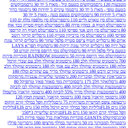
מבוקשים בטעם וניל - מארז 5 יח' 30 גרם
מבוקשים
5 יח' 30 גרם
גומי עיניים 5 יחידות 90 גרם
גומי כדור
מבוקשים בטעם בננה - מארז 5 יח' 30
ין טארט וליים 110 גרם
פרינגלס סין מלפפון מלח ים 110
חטיף פ. כמהין פירה 80 גרם
פרינגלס חטיף סטייק כבד אווז
לס סין הוט אנד ספייסי 110 גרם
פרינגלס חטיף רוז קריספי
פרינגלס סין ברביקיו סטייק 110 גרם
לייס קרקר רוטב
לייס חטיף צ'יפס סטייק פלפל שחור 90 גרם
לייס קרקר עוגת
לייס קרקר עוגת ירקות 90 גרם
חטיף תפו"א LAYS
פל חריף 90 גרם
סקיטלס גומי דרופס פירות יוגורט 50
ומי דרופס פירות 50 גרם
מנטוס RAINBOW סוכריות פירות
יס שוקולד חלב 180 גרם
טוניס שוקולד חלב עם שברי קרמל
טוניס שוקולד חלב עם אגוזי לוז 180 גרם
טוניס שוקולד חלב
 180 גרם
טוניס שוקולד מריר עם שקדים ומלח 180
וקולד וסוכריות 200 גרם
מוטי שלישיית עגבניות מרוסקות
ר חלב 175 גרם
סוכריות גומי סאוור פאץ' טרופיקל 80
וקולד חלב לובקה 400 גרם
מטבעות שוקולד לבן לובקה
ות שוקולד מריר 55% לובקה 400 גרם
גומי קראנץ' מרשמלו
י קראנץ' פיצה 100 גרם
גומי קראנץ' רצועות חמוץ 120
ס חמישיית משרוקית 75 גרם
גליליות וופל במילוי קרם קוקוס
גליליות וופל במילוי קרם קרמל מלוח 150 גרם FLIS
גליליות
קקאו 150 גרם FLIS
סניקרס שלישייה 3*50ג'
סקיטלס GIANTS סוכריות ממולאות בג'ל טעמי פירות 125
ורגר ביג 50 גרם
ריטר במילוי מרציפן 100 גרם
ריטר פרלין
ר חלב עם שברי אגוזים 100 גרם
ריטר מוס קקאו 100