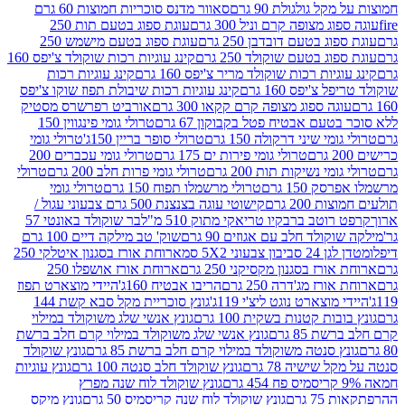
 גולגולת 90 גרם
סאוור מדנס סוכריות חמוצות 60 גרם
 מצופה קרם וניל 300 גרם
עוגת ספוג בטעם תות 250
 בטעם דובדבן 250 גרם
עוגת ספוג בטעם מישמש 250
ג בטעם שוקולד 250 גרם
קינג עוגיות רכות שוקולד צ'יפס 160
יות רכות שוקולד מריר צ'יפס 160 גרם
קינג עוגיות רכות
'יפס 160 גרם
קינג עוגיות רכות שיבולת תפוז שוקו צ'יפס
ה ספוג מצופה קרם קקאו 300 גרם
אורביט רפרשרס מסטיק
עם אבטיח פטל בקבוקון 67 גרם
טרולי גומי פינגווין 150
י שיני דרקולה 150 גרם
טרולי סופר בריין 150ג'
טרולי גומי
טרולי גומי פירות ים 175 גרם
טרולי גומי עכברים 200
י נשיקות תות 200 גרם
טרולי גומי פרות חלב 200 גרם
טרולי
150 גרם
טרולי מרשמלו תפוח 150 גרם
טרולי גומי
200 גרם
קישוטי עוגה בצנצנת 500 גרם צבעוני עגול /
טב ברבקיו טריאקי מתוק 510 מ"ל
בר שוקולד באונטי 57
ולד חלב עם אגוזים 90 גרם
שוק' טב מילקה דיים 100 גרם
יבון צבעוני 5X2 סמ
ארוחת אורז בסגנון איטלקי 250
ז בסגנון מקסיקני 250 גרם
ארוחת אורז אושפלו 250
ז מג'דרה 250 גרם
הריבו אבטיח 160ג'
היידי מוצארט תפוז
וצארט נוגט ליצ'י 119ג'
גונץ סוכריית מקל סבא קשת 144
ת קטנות בשקית 100 גרם
גונץ אנשי שלג משוקולד במילוי
85 גרם
גונץ אנשי שלג משוקולד במילוי קרם חלב ברשת
 סנטה משוקולד במילוי קרם חלב ברשת 85 גרם
גונץ שוקולד
שישיה 78 גרם
גונץ שוקולד חלב סנטה 100 גרם
גונץ עוגיות
גונץ שוקולד לוח שנה מפרץ
גרם
גונץ שוקולד לוח שנה קריסמיס 50 גרם
גונץ מיקס