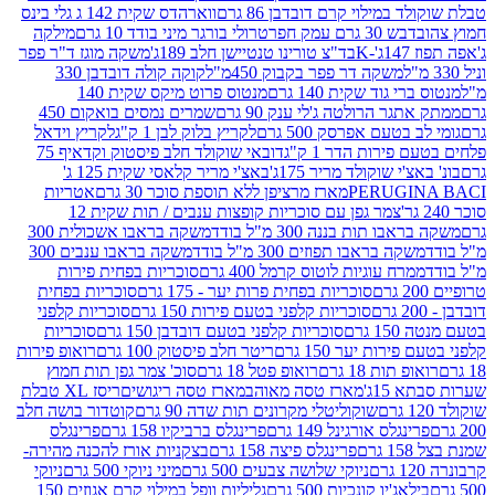
במילוי קרם דובדבן 86 גרם
ווארהדס שקית 142 ג גלי בינס
בש 30 גרם עמק חפר
טרולי בורגר מיני בודד 10 גרם
מילקה
K
בד"צ טורינו טנטיישן חלב 189ג'
משקה מוגז ד"ר פפר
משקה דר פפר בקבוק 450מ"ל
קוקה קולה דובדבן 330
 גוד שקית 140 גרם
מנטוס פרוט מיקס שקית 140
ר הרולטה ג'לי ענק 90 גרם
שמרים נמסים בואקום 450
בטעם אפרסק 500 גרם
לקריץ בלוק לבן 1 ק"ג
לקריץ וידאל
ירות הדר 1 ק"ג
דובאי שוקולד חלב פיסטוק וקדאיף 75
י שוקולד מריר 175ג'
באצ'י מריר קלאסי שקית 125 ג'
PERUGI
מארז מרציפן ללא תוספת סוכר 30 גרם
אטריות
צמר גפן עם סוכריות קופצות ענבים / תות שקית 12
 תות בננה 300 מ"ל בודד
משקה בראבו אשכולית 300
ה בראבו תפוזים 300 מ"ל בודד
משקה בראבו ענבים 300
רח עוגיות לוטוס קרמל 400 גרם
סוכריות בפחית פירות
סוכריות בפחית פרות יער - 175 גרם
סוכריות בפחית
סוכריות קלפני בטעם פירות 150 גרם
סוכריות קלפני
גרם
סוכריות קלפני בטעם דובדבן 150 גרם
סוכריות
רות יער 150 גרם
ריטר חלב פיסטוק 100 גרם
רואופ פירות
תות 18 גרם
רואופ פטל 18 גרם
סוכ' צמר גפן תות חמוץ
1ג'
מארז טסה מאוהב
מארז טסה ריגושים
ריסז XL טבלת
שוקוליטלי מקרונים תות שדה 90 גרם
קוטדור בושה חלב
גלס אורגינל 149 גרם
פרינגלס ברביקיו 158 גרם
פרינגלס
פרינגלס פיצה 158 גרם
בצקניות אורז להכנה מהירה-
ניוקי שלושה צבעים 500 גרם
מיני ניוקי 500 גרם
ניוקי
ג'יו קונכיות 500 גרם
גליליות וופל במילוי קרם אגוזים 150