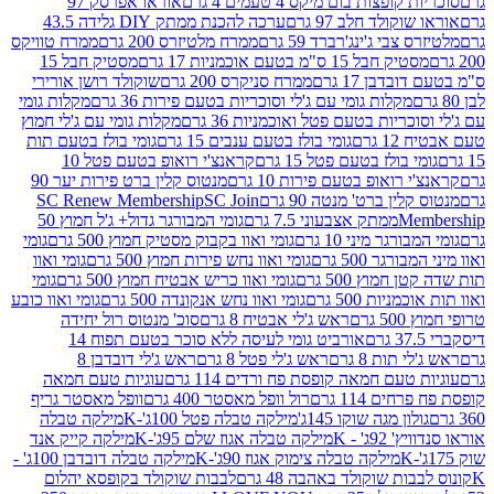
פצות בום מיקס 4 טעמים 4 גרם
אוראו אפרסק 97
ולד חלב 97 גרם
ערכה להכנת ממתק DIY גלידה 43.5
בי ג'ינג'רברד 59 גרם
ממרח מלטיזרס 200 גרם
ממרח טוויקס
בל 15 ס"מ בטעם אוכמניות 17 גרם
מסטיק חבל 15
בן 17 גרם
ממרח סניקרס 200 גרם
שוקולד רושן אורירי
מקלות גומי עם ג'לי וסוכריות בטעם פירות 36 גרם
מקלות גומי
ריות בטעם פטל ואוכמניות 36 גרם
מקלות גומי עם ג'לי חמוץ
רם
גומי בולז בטעם ענבים 15 גרם
גומי בולז בטעם תות
בולז בטעם פטל 15 גרם
קראנצ'י רואופ בטעם פטל 10
רואופ בטעם פירות 10 גרם
מנטוס קלין ברט פירות יער 90
ין ברט' מנטה 90 גרם
SC Join
SC Renew Membership
M
ממתק אצבעוני 7.5 גרם
גומי המבורגר גדול+ ג'ל חמוץ 50
גר מיני 10 גרם
גומי ואוו בקבוק מסטיק חמוץ 500 גרם
גומי
גר 500 גרם
גומי ואוו נחש פירות חמוץ 500 גרם
גומי ואוו
מוץ 500 גרם
גומי ואוו כריש אבטיח חמוץ 500 גרם
גומי
ות 500 גרם
גומי ואוו נחש אנקונדה 500 גרם
גומי ואוו כובע
רם
ראש ג'לי אבטיח 8 גרם
סוכ' מנטוס רול יחידה
אורביט גומי לעיסה ללא סוכר בטעם תפוח 14
תות 8 גרם
ראש ג'לי פטל 8 גרם
ראש ג'לי דובדבן 8
עם חמאה קופסת פח ורדים 114 גרם
עוגיות טעם חמאה
 114 גרם
רול וופל מאסטר 400 גרם
וופל מאסטר גריף
ון מגה שוקו 145ג'
מילקה טבלה פטל 100ג'-K
מילקה טבלה
ג' - K
מילקה טבלה אגוז שלם 95ג'-K
מילקה קייק אנד
מילקה טבלה צימוק אגוז 90ג'-K
מילקה טבלה דובדבן 100ג' -
ת שוקולד באהבה 48 גרם
לבבות שוקולד בקופסא יהלום