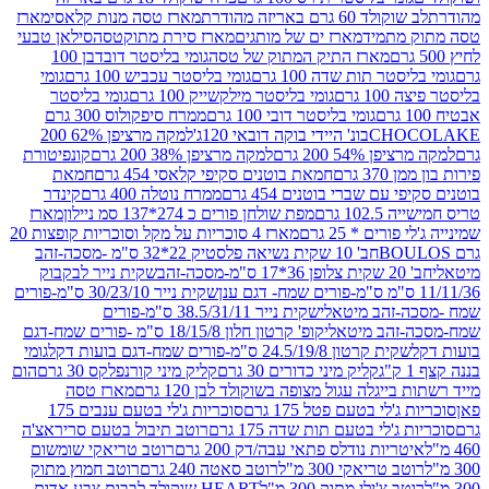
ד 60 גרם באריזה מהודרת
מארז טסה מנות קלאסי
מארז
מתמיד
מארז ים של מותגים
מארז סירת מתוקטסה
סילאן טבעי
מארז התיק המתוק של טסה
גומי בליסטר דובדבן 100
טר תות שדה 100 גרם
גומי בליסטר עכביש 100 גרם
גומי
 גרם
גומי בליסטר מילקשייק 100 גרם
גומי בליסטר
גומי בליסטר דובי 100 גרם
ממרח סיפקולוס 300 גרם
CHO
בונ' היידי בוקה דובאי 120ג'
למקה מרציפן 62% 200
54% 200 גרם
למקה מרציפן 38% 200 גרם
קונפיטורת
3 גרם
חמאת בוטנים סקיפי קלאסי 454 גרם
חמאת
עם שברי בוטנים 454 גרם
ממרח נוטלה 400 גרם
קינדר
10 גרם
מפת שולחן פורים כ 274*137 סמ ניילון
מארז
רים * 25 גרם
מארז 4 סוכריות על מקל וסוכריות קופצות 20
חב' 10 שקית נשיאה פלסטיק 22*32 ס"מ -מסכה-זהב
כה-זהב
שקית נייר לבקבוק
שקית נייר 30/23/10 ס"מ-פורים
-זהב מיטאלי
שקית נייר 38.5/31/11 ס"מ-פורים
זהב מיטאלי
קופ' קרטון חלון 18/15/8 ס"מ -פורים שמח-דגם
קית קרטון 24.5/19/8 ס"מ-פורים שמח-דגם בועות דקל
גומי
קליק מיני כדורים 30 גרם
קליק מיני קורנפלקס 30 גרם
הום
ייגלה עגול מצופה בשוקולד לבן 120 גרם
מארז טסה
'לי בטעם פטל 175 גרם
סוכריות ג'לי בטעם ענבים 175
ג'לי בטעם תות שדה 175 גרם
רוטב תיבול בטעם סריראצ'ה
ריות נודלס פתאי עבה/דק 200 גרם
רוטב טריאקי שומשום
ב טריאקי 300 מ"ל
רוטב סאטה 240 גרם
רוטב חמוץ מתוק
ב צ'ילי מתוק 300 מ"ל
HEART שוקולד לבבות צבע אדום