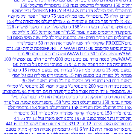
טרולי מרשמלו בננה 150 גרם
טרולי מרשמלו 150
לא 75 גרם ENERGY BALLZ
טרולי גומי ממולא
גרם
טרולי גומי ממולא מנגו 75 גרם
ד"ר פפר וניל מוקצף
 פפר בטעם אוכמניות 355 מ"ל
פרינגלס אדובאדה צילי 158
נגלס דבש חרדל 158 גרם
שוקולד קינדר מקסי שישייה 126
ריסמיס סנטה עומד 55ג'
ד"ר פפר אורגינל 355 מ"ל
קלוגס
 בוקר תירס 250 גרם
גונץ שוקולד לוח שנה מיקי מאוס 50
 את הקרח 50 גרם
צילינדר
50 גרם MORITZ WAWI
סנטה שקית 200 גרם
לנדר 50 גרם WAWI
סנטה בודד עם כובע 80 גרם
 סנטה בודד עם כובע וכיס 200גר'
ריטר חלב עם אמיצ'לי 100
 זהב חנוכה שמח 25X14 סמ
גוסי ממתק ג'ל בצורת עט
ם
גוסי ממתק ג'ל בצורת עט בטעם אבטיח 15 גרם
גוסי
ורת עט בטעם תות 15 גרם
גומי דיפ מקלות עם ג'ל חמוץ
ם
גומי דיפ מקלות עם ג'ל חמוץ בטעם פטל 30
דובאי 200 גרם
גוסי ג'ל בקבוק חמוץ 20 גרם
גוסי ג'ל סמיילי
וצר פלסטיק
קינדר דגנים רביעייה 94 גרם
צעצוע
סוכריות
לקקן סיסי סטיקס פינגווין תות 9 גרם
פרינגלס פילי
רם
פרינגלס הכל בייגל 158 גרם
פרינגלס שמנת בצל צדר
נגלס מלח וינגרייט 158 גרם
פרינגלס ראנץ' 158 גרם
פרינגלס
קיבלר קרקר שמינייה קלאב צ'דר 311 גרם
פררו
אסורטמנט 197.8 גרם
אוראו מארז וניל 12 יח' 441.6
ידה 12 יח' 331.2 גרם
אוראו מארז שוקו 12 יח' 441.6
ת 12 יח' 441.6 גרם
ממתק אבקה חמוץ- מתוק בטעם