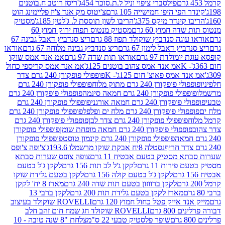
פילסברי ציפוי וניל ל.ת.סוכר 454ג'
ריסז רוטב ח.בוטנים
פי היפו חמישייה 105 גרם
צ'יטוס מק אנד צ'יז פליימינג הוט
ינדר מיקס 375ג'
הריבו לשון תוססת ל. ג'לטין 185ג'
מסטיק
ה חמוץ 60 גרם
מסטיק מנטוס תפוח ירוק חמוץ 60
גה סנדביץ שוקולד תפוז 88 גרם
ריצ סנדביץ דאבל גבינה 67
ץ דאבל לימון 67 גרם
ריצ סנדביץ גבינה מלוחה 67 גרם
אוראו
מולדת 97 גרם
אוראו תות שדה 97 גרם
אמ אנד אמס שוקו
אמ אנד אמס צהוב בוטנים 125ג'
אמ אנד אמס קריספי כחול
אמס פאוצ' חום 125ג'- K
פופפולי פופקורן 240 גרם צדר
פופקורן 240 גרם מתוק מלוח
פופפולי פופקורן 240 גרם
י פופקורן 240 גרם חמאה סינמה
פופפולי פופקורן 240 גרם
רן 240 גרם חמאה אורגני
פופפולי פופקורן 240 גרם
פופקורן 240 גרם מלח ים ופלפל
פופפולי פופקורן 240 גרם
פופפולי פופקורן 240 גרם צדר לבן
פופפולי פופקורן 240 גרם
פולי פופקורן 240 גרם חמאה מופחת שומן
פופפולי פופקורן
פופפולי פופקורן 240 גרם קינמון טוסט
פופפולי פופקורן
נסטלה 8יח אבקת שוקו מרשמלו 193.6ג'
צ'ופה צ'ופס
 מסטיק בטעם אבטיח 11 גרם
צופה צופס שערות סבתא
ירות 11 גרם
לקקן ג'ל לב תות 156 גרם
לקקן ג'ל בטעם
לקקן ג'ל בטעם קולה 156 גרם
לקקן בטעם גלידת שוקו
לקקן ברווזון בטעם תות שדה 240 גרם
מארז 8 יח' לקקן
מארז לקקן בטעם גלידת תות 200 גרם
לקקן ברבי 13
 אייק פטל כחול חמוץ 120 גרם
ROVELLI שוקולד בעיצוב
80 גרם
ROVELLI שוקולד חג שמח חום זהב חלב
שופר פלסטיק טבעי 22 ס"מ
צלחת "8 שנה טובה - 10