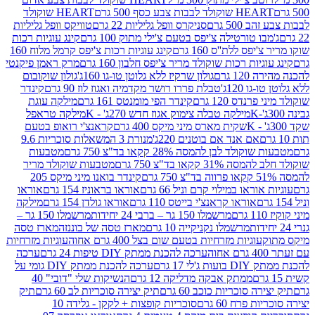
ולד לבבות צבע כסף 500 גרם
HEART שוקולד
50 גרם
סניקרס וופל גליליות 22 גרם
טוויקס וופל גליליות
ו טורטילה צ'יפס בטעם צ'ילי מתוק 100 גרם
קינג עוגיות רכות
ס ללת''ס 160 גרם
קינג עוגיות רכות צ'יפס קרמל מלוח 160
יות רכות שוקולד מריר צ'יפס חלבון 160 גרם
מרק ראמן פיקנטי
 גרם
גולון שרקיז ללא גלוטן טו-גו 160ג'
גולון שוקובום
 120ג'
טבלת פררו רושר מקדמיה ואגוז לוז 90 גרם
קינדר
נדס 120 גרם
קינדר הפי מומנטס 161 גרם
מילקה עוגת
מילקה טבלה צימוק אגוז חדש 270ג' - K
מילקה טראפל
שקית מארס מיני מיקס 400 גרם
קראנצ'י רואופ בטעם
אם אנד אם בוטנים 220ג'
מנורת 3 המשאלות סוכריות 9.6
לד לבן להמסה 28% קקאו בד"צ 750 גרם
מטבעות
 קקאו בד"צ 750 גרם
מטבעות שוקולד מריר
קינדר בואנו מיני מיקס 205
ראו במילוי קרם וניל 66 גרם
אוראו בראוניז 154 גרם
אוראו
אוראו קראנצ'י בייטס 110 גרם
אוראו גולדן 154 גרם
מילקה
מרשמלו 150 גר – ברבי 24 יחידות
מרשמלו 150 גר –
מרשמלו נקניקייה 10 גרם
מארז טסה של בוננזה
מארז טסה
עוגיות מזרחיות בטעם שום בצל 400 גרם אחוה
עוגיות מזרחיות
ערכה להכנת ממתק DIY טיפות 24 גרם
ערכה
 17 גרם
ערכה להכנת ממתק DIY גומי על
ממתק אבקה מדליקה 12 גרם
הנשיקות שלי "דובי" 40
 סוכריות כוכב 60 גרם
תיק יצירה סוכריות לב 60 גרם
תיק
פרח 60 גרם
סוכריות קופצות + לקקן - גלידה 10