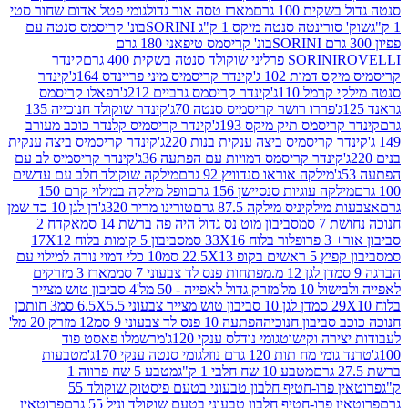
ת 100 גרם
מארז טסה אור גדול
גומי פטל אדום שחור סטי
רינטה סנטה מיקס 1 ק"ג SORINI
בונ' קריסמס סנטה עם
בונ' קריסמס טיפאני 180 גרם
גרם
SORINI
קינדר
דמות 102 ג'
קינדר קריסמיס מיני פריינדס 164ג'
קינדר
מל 110ג'
קינדר קריסמס גרביים 212ג'
רפאלו קריסמס
פררו רושר קריסמיס סנטה 70ג'
קינדר שוקולד חנוכייה 135
יסמס תיק מיקס 193ג'
קינדר קריסמיס קלנדר כוכב מעורב
 קריסמיס ביצה ענקית בנות 220ג'
קינדר קריסמיס ביצה ענקית
ינדר קריסמס דמויות עם הפתעה 36ג'
קינדר קריסמיס לב עם
מילקה אוראו סנדוויץ 92 גרם
מילקה שוקולד חלב עם עדשים
קה עוגיות סנסיישן 156 גרם
וופל מילקה במילוי קרם 150
לקיניס מילקה 87.5 גרם
טורינו מריר 320ג'
דן לגן 10 כד שמן
 סמ
סביבון מוט נס גדול היה פה ברשת 14 סמ
אקדח 2
33 סמ
סביבון 5 קומות בלוח 17X12
ופ 22.5X13 סמ
10 כלי דמוי נורה למילוי עם
דן לגן 12 מ.מפתחות פנס לד צבעוני 7 סמ
מארז 3 מזרקים
10 מל'
מזרק גדול לאפייה - 50 מל'
4 סביבון טוש מצייר
דן לגן 10 סביבון טוש מצייר צבעוני 6.5X5.5 סמ
3 חותכן
סביבון חנוכיה
הפתעה 10 פנס לד צבעוני 9 סמ
12 מזרק 20 מל'
ירה וקישוט
גומי נודלס ענקי 120ג'
מרשמלו פאסט פוד
 מח תות 120 גרם נוזל
גומי סנטה ענקי 170ג'
מטבעות
מטבע 10 שח חלבי 1 ק"ג
מטבע 5 שח פרווה 1
פרוטאין פרו-חטיף חלבון טבעוני בטעם פיסטוק שוקולד 55
פרו-חטיף חלבון טבעוני בטעם שוקולד וניל 55 גרם
פרוטאין