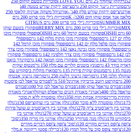
2 גרם I LOVE YOU
סוכריות בטעם קוקוס 250
ינגר קוקוס 250 גרם
צ'יפס ירקות שורש בטטה 40ג
רקות שורש סלק 40ג' -אורגני
הל משקה אנרגיה קלאסי 250
 שוקו חום 200ג'- K
סוכריות ג'ילי בוני פרוט 200 גרם
SUM
סוכריות ג'ילי בוני פרוט 200 גרם CITRUS
ילי בוני פרוט 200 גרם BERRY MIX
פופקורן בטעם שוקו
פופקורן בטעם קרמל 60 גרם OISHI
פופפולי פופקורן מוכן
פופפולי פופקורן מוכן מתוק מלוח 142 גרם
פופפולי
פלפל מלח ים 142 גרם
פופפולי פופקורן מוכן קרמל 142
ופקורן מוכן גבינה נאצו 142 גרם
פופפולי פופקורן מוכן צדר
פופפולי פופקורן מוכן צדר חלפיניו 142 גרם
פופפולי פופקורן
גרם
פופפולי פופקורן מוכן חמאה 142 גרם
קינדר בואנו
ם
גונץ בוטנים קלויים עם מלח 150 גר'
מנטוס שקית
מנטוס שקית פירות 135 גרם
מארז מקלות ביסקוויט עם
גרם
זריפה גרעיני דלעת 250 גרם
זריפה גרעיני אבטיח
ט רוטב ברביקיו אורגינל 510 מ"ל
פבורס טראפל לבן פיסטוק
טראפל שוקו 100ג'
פבורס טראפל לבן וניל 100ג'
פבורס
ג'
אנרג'י מאגדת דגנים טראפלס ושוקולד
אנרג'י מאגדת
ר
נסקוויק אבקת תות 350ג'
גולון טוסטדה ללא ת.סוכר
וסטדה ללא סוכר 350ג'
גולון אורגני ביו שוקוצ'יפס 150ג'
גולון
אג'סטיב צ'יה 270ג'
גולון אורגני ביו דיאג'סטיב ש.שועל פירות
אורגני ביו דיאג'סטיב ש.שועל שוקו 270ג'
גולון אורגני ביו
גולון מגה סנדוויץ' 250ג'
גולון אורגני ביו מריה 350ג'
סוכ'
ברים מוזרים 120ג'
סוכ' צ'ופה צ'ופס דברים מוזרים
צופס סוכ על מקל חמוץ 120ג'
ברילה פסטו ריקוטה א.מלך