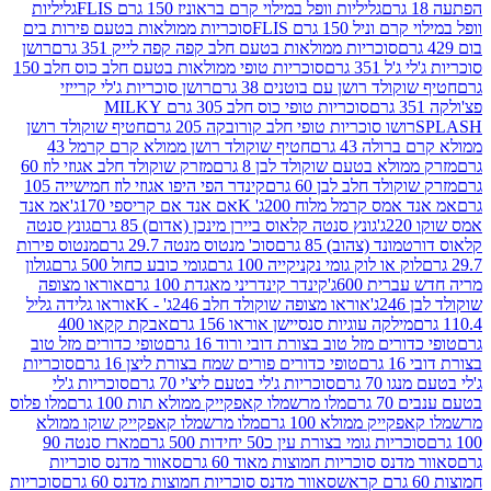
גליליות וופל במילוי קרם בראוניז 150 גרם FLIS
גליליות
יל 150 גרם FLIS
סוכריות ממולאות בטעם פירות בים
סוכריות ממולאות בטעם חלב קפה קפה לייק 351 גרם
רושן
351 גרם
סוכריות טופי ממולאות בטעם חלב כוס חלב 150
ולד רושן עם בוטנים 38 גרם
רושן סוכריות ג'לי קרייזי
סוכריות טופי כוס חלב 305 גרם MILKY
ושו סוכריות טופי חלב קורובקה 205 גרם
חטיף שוקולד רושן
לה 43 גרם
חטיף שוקולד רושן ממולא קרם קרמל 43
ולא בטעם שוקולד לבן 8 גרם
מזרק שוקולד חלב אגוזי לוז 60
לד חלב לבן 60 גרם
קינדר הפי היפו אגוזי לוז חמישייה 105
מס קרמל מלוח 200ג' K
אם אנד אם קריספי 170ג'
אמ אנד
גונץ סנטה קלאוס ביירן מינכן (אדום) 85 גרם
גונץ סנטה
ד (צהוב) 85 גרם
סוכ' מנטוס מנטה 29.7 גרם
מנטוס פירות
ק או לוק גומי נקניקייה 100 גרם
גומי כובע כחול 500 גרם
גולון
ית 600ג'
קינדר קינדריני מאגדת 100 גרם
אוראו מצופה
'
אוראו מצופה שוקולד חלב 246ג' - K
אוראו גלידה גליל
ילקה עוגיות סנסיישן אוראו 156 גרם
אבקת קקאו 400
רים מזל טוב בצורת דובי ורוד 16 גרם
טופי כדורים מזל טוב
ם
טופי כדורים פורים שמח בצורת ליצן 16 גרם
סוכריות
70 גרם
סוכריות ג'לי בטעם ליצ'י 70 גרם
סוכריות ג'לי
גרם
מלו מרשמלו קאפקייק ממולא תות 100 גרם
מלו פלוס
יק ממולא 100 גרם
מלו מרשמלו קאפקייק שוקו ממולא
יות גומי בצורת עין כ50 יחידות 500 גרם
מארז סנטה 90
נס סוכריות חמוצות מאוד 60 גרם
סאוור מדנס סוכריות
סאוור מדנס סוכריות חמוצות מדנס 60 גרם
סוכריות