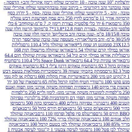
מרכז שולחן רימון אקרילי זהב+ הדפסה -
ר זהב דקורטיבי + כיתוב שנה טובה
קישוטי שולחן אקרילי שנה
יח'
קישוטי שולחן אקרילי שנה טובה -כסף - 5 יח'
דג כסף
 ס"מ
דבש לחיץ 250 גרם עמק חפר
עוגת דבש עוגל'ה
טיק בצורת רימון ק. 7 ס"מ-שקוף
חב' 6 כלי
 -בצורת תפוח 12.8*13.8*7 ס"מ
קופ' קרטון חלון שנה
קפ' קרטון חלון שנה טובה
אגרת+ מעטפה שנה טובה שופר/ספר תורה
מגנט חג שמח 5*9
אוראו שוקולד גליל 110.4 גרם
גלילות
קרם שוקולד 54 גרם
אוראו שוקולה מרשמלו תות 168
ראו במילוי קרם וניל 54 גרם
אוראו עוגיות שוקולד חום 64.4
ת וניל 64.4 גרם
אוראו Space Dunk גליל 110.4 גרם
חטיף
גרם
חטיף טאקיס דרגון צ'ילי 92.3 גרם
חטיף טאקיס
ממתק בקבוקי שעווה 39 גרם
סוכריות ממולאות בטעם דבש
יני 200 גרם
איטריות אורז מקלות 600 גרם
לוק או לוק גומי
טודיי חטיף חלבון קרמל מלוח 65 גרם
מארז של 10 יח'
ס 140 גרם
פחית תפוחחה משקה אורגני מוגז תפוח ואננס
ת לימוננדה משקה אורגני מוגז- לימון וליים 250 מ"ל
פחית
אורגני מוגז תפוזי דם ודומדמניות 250 מ"ל
גרגרי טפיוקה
גרגרי טפיוקה גדולים 400 גרם
מיסו כהה 500 גרם
מיסו
נאצ'וס טבעי 50 גרם
נאצ'וס תירס כחול 50 גרם
נאצ'וס
פרינגלס סין פלפל ופרמזן 110 גרם
ביאנקה שוקולד
ם
ביאנקה שוקולד מריר 72% 100 גרם
ביאנקה שוקולד
ביאנקה שוקולד לבן בטעם קרמל 100 גרם
ביאנקה
100 גרם
גומי לעיסה צבעוני 1 ק"ג
גומי לעיסה אבטיח 1