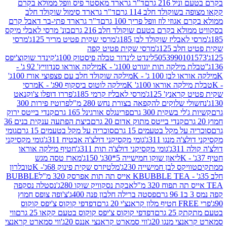
 216 גרם
ד"ר גרארד מאסטר פיס וופל ממולא בקרם
שוקולד חלב 114 גרם
ד"ר גרארד סימול שוקולד חלב
וזי לוז וופל פריך 100 גרם
ד"ר גרארד פתי-בר דאבל קרם
לא בקרם בטעם שוקולד חלב 216 גרם
בונ' מרסי לאבלי מיקס
בליז שוקולד לבן 185ג'
מרסי שקית פטיט מריר 125ג'
מרסי
ב 125ג'
מרסי שקית פטיט קפה
505399010
לינדט לינדור טבלה פיסטוק 100ג'
קינדר שוקוצ'יפס
ילקה תות יוגורט 100ג' - K
מילקה אוראו סנדוויץ' 92 ג' -
בן 100 ג' - K
מילקה שוקולד חלב עם פצפוצי אורז 100ג'
ה אוראו 100ג' K
מילקה לוטוס ביסקוף 90ג' - K
מרסי
אנץ' 125ג'
מרסי לאבליז קרמי 185ג'
פררו דופלו צ'וקנאט
 שלוקים להקפאה בצורת נחש 280 מ"ל
פרוטיז פירות 300
י בשקית 300 גרם
פרינגלס אורגינל 165 גרם
קנדי בייטס ירוק
קנדי בייטס מתוק אדום 20 גרם
ביצת הפתעה ענקית בנים 36
ל מקל בטעמים 15 גרם
סוכריה על מקל בטעמים 15 גרם
גומי
 מנגו 311ג'
גומי מקסיקני דולצ'ה אבטיח 311ג'
גומי מקסיקני
ג'
גומי מקסיקני דולצ'ה תות 311ג'
חטיף מילקה אוראו
ליאון שוקו חמישייה 5*30ג' 150ג'
מארז טסה מגש
יקס לבן חמישייה 230ג'
מלטיזרס שקית פינוק 68ג'- K
טובלרון
BUBBLE TEA אייס תה תות אפרסק 320 מ"ל
BUBBLE
אבקת נסקוויק שוקו 280ג'
נסטלה נסקפה
פסטה ברילה חלבון פנה 400ג'
צ'ופה צופס חמוץ
דפדפי קוקוס צ'יפס קוקוס
2 גרם
דפדפי קוקוס צ'יפס קוקוס בטעם קקאו 25 גרם
ווי
 מנגו 20ג'
ווי סמארט קראנצי אננס 20ג'
ווי סמארט קראנצי