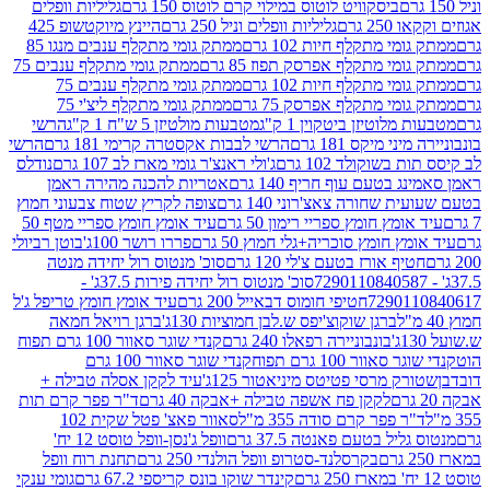
ביסקוויט לוטוס במילוי קרם לוטוס 150 גרם
גליליות וופלים
 גרם
גליליות וופלים וניל 250 גרם
היינץ מיוקטשופ 425
י מתקלף חיות 102 גרם
ממתק גומי מתקלף ענבים מנגו 85
י מתקלף אפרסק תפוז 85 גרם
ממתק גומי מתקלף ענבים 75
י מתקלף חיות 102 גרם
ממתק גומי מתקלף ענבים 75
י מתקלף אפרסק 75 גרם
ממתק גומי מתקלף ליצ'י 75
לוטיזן ביטקוין 1 ק"ג
מטבעות מולטיזן 5 ש"ח 1 ק"ג
הרשי
 מיקס 181 גרם
הרשי לבבות אקסטרה קרימי 181 גרם
הרשי
שוקולד 102 גרם
ג'ולי ראנצ'ר גומי מארז לב 107 גרם
נודלס
בטעם עוף חריף 140 גרם
אטריות להכנה מהירה ראמן
שחורה צאצ'רוני 140 גרם
צופה לקריץ שטוח צבעוני חמוץ
מץ חומץ ספריי רימון 50 גרם
עיד אומץ חומץ ספריי מטף 50
 חומץ סוכריה+גלי חמוץ 50 גרם
פררו רושר 100ג'
בוטן רביולי
ף אורז בטעם צ'לי 120 גרם
סוכ' מנטוס רול יחידה מנטה
סוכ' מנטוס רול יחידה פירות 37.5ג' -
72901
חטיפי חומוס דבאייל 200 גרם
עיד אומץ חומץ טריפל ג'ל
ברגן שוקוצ'יפס ש.לבן חמוציות 130ג'
ברגן רויאל חמאה
בונבוניירה רפאלו 240 גרם
קנדי שוגר סאוור 100 גרם תפוח
וור 100 גרם תפוח
קנדי שוגר סאוור 100 גרם
 מרסי פטיטס מיניאטור 125ג'
עיד לקקן אסלה טבילה +
לקקן פח אשפה טבילה +אבקה 40 גרם
ד"ר פפר קרם תות
 פפר קרם סודה 355 מ"ל
סאוור פאצ' פטל שקית 102
יל בטעם פאנטה 37.5 גרם
וופל ג'נסן-וופל טוסט 12 יח'
בקרסלנד-סטרופ וופל הולנדי 250 גרם
תחנת רוח וופל
קינדר שוקו בונס קריספי 67.2 גרם
גומי ענקי