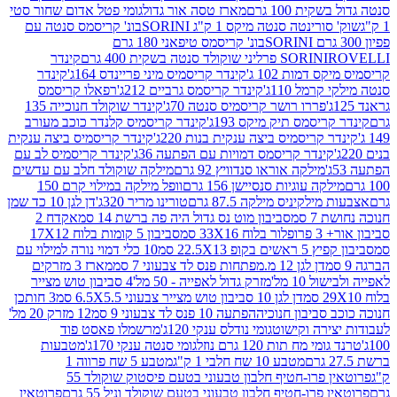
ת 100 גרם
מארז טסה אור גדול
גומי פטל אדום שחור סטי
רינטה סנטה מיקס 1 ק"ג SORINI
בונ' קריסמס סנטה עם
בונ' קריסמס טיפאני 180 גרם
גרם
SORINI
קינדר
דמות 102 ג'
קינדר קריסמיס מיני פריינדס 164ג'
קינדר
מל 110ג'
קינדר קריסמס גרביים 212ג'
רפאלו קריסמס
פררו רושר קריסמיס סנטה 70ג'
קינדר שוקולד חנוכייה 135
יסמס תיק מיקס 193ג'
קינדר קריסמיס קלנדר כוכב מעורב
 קריסמיס ביצה ענקית בנות 220ג'
קינדר קריסמיס ביצה ענקית
ינדר קריסמס דמויות עם הפתעה 36ג'
קינדר קריסמיס לב עם
מילקה אוראו סנדוויץ 92 גרם
מילקה שוקולד חלב עם עדשים
קה עוגיות סנסיישן 156 גרם
וופל מילקה במילוי קרם 150
לקיניס מילקה 87.5 גרם
טורינו מריר 320ג'
דן לגן 10 כד שמן
 סמ
סביבון מוט נס גדול היה פה ברשת 14 סמ
אקדח 2
33 סמ
סביבון 5 קומות בלוח 17X12
ופ 22.5X13 סמ
10 כלי דמוי נורה למילוי עם
דן לגן 12 מ.מפתחות פנס לד צבעוני 7 סמ
מארז 3 מזרקים
10 מל'
מזרק גדול לאפייה - 50 מל'
4 סביבון טוש מצייר
דן לגן 10 סביבון טוש מצייר צבעוני 6.5X5.5 סמ
3 חותכן
סביבון חנוכיה
הפתעה 10 פנס לד צבעוני 9 סמ
12 מזרק 20 מל'
ירה וקישוט
גומי נודלס ענקי 120ג'
מרשמלו פאסט פוד
 מח תות 120 גרם נוזל
גומי סנטה ענקי 170ג'
מטבעות
מטבע 10 שח חלבי 1 ק"ג
מטבע 5 שח פרווה 1
פרוטאין פרו-חטיף חלבון טבעוני בטעם פיסטוק שוקולד 55
פרו-חטיף חלבון טבעוני בטעם שוקולד וניל 55 גרם
פרוטאין