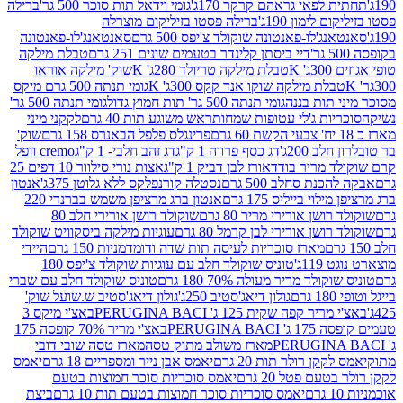
לפאי גראהם קרקר 170ג'
גומי וידאל תות סוכר 500 גר'
ברילה
לימון 190ג'
ברילה פסטו בזיליקום מוצרלה
ג'לו-פאנטונה שוקולד צ'יפס 500 גרם
סאנטאנג'לו-פאנטונה
דיי ביסתן קלינדר בטעמים שונים 251 גרם
טבלת מילקה
K
טבלת מילקה טריולד 280ג' K
שוק' מילקה אוראו
לת מילקה שוקו אנד קקס 300ג' K
גומי תנתה 500 גרם מיקס
 תות בננה
גומי תנתה 500 גר' תות חמוץ גדול
גומי תנתה 500 גר'
יות ג'לי עטופות שמחות
ראש משוגע תות 40 גרם
לקקני מיני
פרינגלס פלפל הבאנרס 158 גרם
שוק'
 200ג'
דג כסף פרווה 1 ק"ג
דג זהב חלבי- 1 ק"ג
cremo וופל
 מריר בודד
אורז לבן דביק 1 ק"ג
אצות נורי סילוור 10 דפים 25
נת סחלב 500 גרם
נסטלה קורנפלקס ללא גלוטן 375ג'
אנטון
וי בייליס 175 גרם
אנטון ברג מרציפן משמש בברנדי 220
שן אורירי מריר 80 גרם
שוקולד רושן אורירי חלב 80
ושן אורירי לבן קרמל 80 גרם
עוגיות מילקה ביסקוויט שוקולד
מארז סוכריות לעיסה תות שדה ודומדמניות 150 גרם
היידי
1ג'
טוניס שוקולד חלב עם עוגיות שוקולד צ'יפס 180
לד מריר מעולה 70% 180 גרם
טוניס שוקולד חלב עם שברי
גולון דיאג'סטיב 250ג'
גולון דיאג'סטיב ש.שועל שוק'
 קפה שקית 125 ג' PERUGINA BACI
באצ'י מיקס 3
PERUGINA
באצ'י מריר 70% קופסה 175
מארז משולב מתוק טסה
מארז טסה שובי דובי
קן רולר תות 20 גרם
יאמס אבן נייר ומספריים 18 גרם
יאמס
עם פטל 20 גרם
יאמס סוכריות סוכר חמוצות בטעם
יאמס סוכריות סוכר חמוצות בטעם תות 10 גרם
ביצת