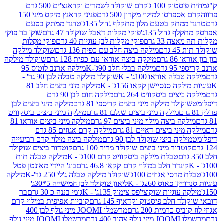
ק 100 ג'
קרם שוקולד לשמרים וקראנצ'ים 500 גרם
רסו למילוי מקרון 500 גרם
פניני קראנץ מיקס מיני 150
תק בטעם מלון מתקלף גדול 135ג'
טרנד ממתק בטעם
גדול 135ג'
פוקי מקלות דאבל שוקולד 47 גרם
שוק' בר פוקי
 33 גרם
פוקי מקלות לבן עוגיות 40 גרם
פוקי מקלות
רם
מילקה ביצה חלב עם כפית 136 גרם
שוקולד מילקה
 גרם
מילקה ביצה אוראו עם כפית 128 גרם
שוקולד מילקה
גרם
מילקה בבלי חלב 90ג'-K
מילקה ארנב לוטוס 95
ה אוראו 100ג' - K
שוקולד מילקה טבלה לבן 90 גר' -
ה סנסיישן קקאו 156ג' - K
מילקה מיני ביצים חלב 81
ים ביסקוויט 264 גרם
מילקה חום לבן 90 גרם
ולד מילקה מיני ביצים קריספי 81 גרם
מילקה מיני ביצים לבן
מילקה מיני ביצים ש.לבן 81 גרם
מילקה מיני ביצים ביסקוויט
 ביצה מילוי מיני ביצים 97 גרם
מילקה מיני ביצים אוראו 81
י ביצים דאיים 81 גרם
מילקה קרם אגוזים 85 גרם
קה ביצי שוקולד לבן 90 גרם
מילקה ביצה מילוי קרם רביעייה
דור מיני ביצים שוקולד מריר 100 גרם
קוטדור ביצים שוקולד
טבלת מילקה ביסקוויט קרם 100ג' - K
מילקה טבלה תות
נדר חלב במילוי קרם קקאו 46.8 גרם
בונ' היידי מאונטן פטל
סי אגוזים 100ג'
שוקולד מילקה טבלה ג'לי 250 גר'-K
מילקה
פאוס 260ג' - K
ליאון שוקולד לבן חמישייה 5*30ג'
וגיות שוקוצי'פס צימוק 135ג' - K
גומי בננה כ 30 גרם
בר
 חלב פיסטוק וקדאיף 145 גרם
קוביות אפיפית במילוי קרם
 כרמית 200 גרם
מרשמלו JOOMI מיני גולף לבן 400
400 גרם
מרשמלו JOOMI מיני גולף