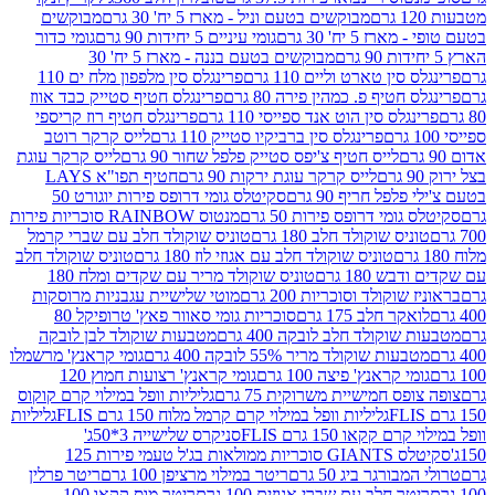
מבוקשים בטעם וניל - מארז 5 יח' 30 גרם
מבוקשים
5 יח' 30 גרם
גומי עיניים 5 יחידות 90 גרם
גומי כדור
מבוקשים בטעם בננה - מארז 5 יח' 30
ין טארט וליים 110 גרם
פרינגלס סין מלפפון מלח ים 110
חטיף פ. כמהין פירה 80 גרם
פרינגלס חטיף סטייק כבד אווז
לס סין הוט אנד ספייסי 110 גרם
פרינגלס חטיף רוז קריספי
פרינגלס סין ברביקיו סטייק 110 גרם
לייס קרקר רוטב
לייס חטיף צ'יפס סטייק פלפל שחור 90 גרם
לייס קרקר עוגת
לייס קרקר עוגת ירקות 90 גרם
חטיף תפו"א LAYS
פל חריף 90 גרם
סקיטלס גומי דרופס פירות יוגורט 50
ומי דרופס פירות 50 גרם
מנטוס RAINBOW סוכריות פירות
יס שוקולד חלב 180 גרם
טוניס שוקולד חלב עם שברי קרמל
טוניס שוקולד חלב עם אגוזי לוז 180 גרם
טוניס שוקולד חלב
 180 גרם
טוניס שוקולד מריר עם שקדים ומלח 180
וקולד וסוכריות 200 גרם
מוטי שלישיית עגבניות מרוסקות
ר חלב 175 גרם
סוכריות גומי סאוור פאץ' טרופיקל 80
וקולד חלב לובקה 400 גרם
מטבעות שוקולד לבן לובקה
ות שוקולד מריר 55% לובקה 400 גרם
גומי קראנץ' מרשמלו
י קראנץ' פיצה 100 גרם
גומי קראנץ' רצועות חמוץ 120
ס חמישיית משרוקית 75 גרם
גליליות וופל במילוי קרם קוקוס
גליליות וופל במילוי קרם קרמל מלוח 150 גרם FLIS
גליליות
קקאו 150 גרם FLIS
סניקרס שלישייה 3*50ג'
סקיטלס GIANTS סוכריות ממולאות בג'ל טעמי פירות 125
ורגר ביג 50 גרם
ריטר במילוי מרציפן 100 גרם
ריטר פרלין
ר חלב עם שברי אגוזים 100 גרם
ריטר מוס קקאו 100