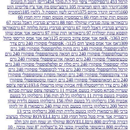
פילסברי ציפוי וניל ל.ת.סוכר 454ג'
ריסז רוטב ח.בוטנים
פי היפו חמישייה 105 גרם
צ'יטוס מק אנד צ'יז פליימינג הוט
ינדר מיקס 375ג'
הריבו לשון תוססת ל. ג'לטין 185ג'
מסטיק
ה חמוץ 60 גרם
מסטיק מנטוס תפוח ירוק חמוץ 60
גה סנדביץ שוקולד תפוז 88 גרם
ריצ סנדביץ דאבל גבינה 67
ץ דאבל לימון 67 גרם
ריצ סנדביץ גבינה מלוחה 67 גרם
אוראו
מולדת 97 גרם
אוראו תות שדה 97 גרם
אמ אנד אמס שוקו
אמ אנד אמס צהוב בוטנים 125ג'
אמ אנד אמס קריספי כחול
אמס פאוצ' חום 125ג'- K
פופפולי פופקורן 240 גרם צדר
פופקורן 240 גרם מתוק מלוח
פופפולי פופקורן 240 גרם
י פופקורן 240 גרם חמאה סינמה
פופפולי פופקורן 240 גרם
רן 240 גרם חמאה אורגני
פופפולי פופקורן 240 גרם
פופקורן 240 גרם מלח ים ופלפל
פופפולי פופקורן 240 גרם
פופפולי פופקורן 240 גרם צדר לבן
פופפולי פופקורן 240 גרם
פולי פופקורן 240 גרם חמאה מופחת שומן
פופפולי פופקורן
פופפולי פופקורן 240 גרם קינמון טוסט
פופפולי פופקורן
נסטלה 8יח אבקת שוקו מרשמלו 193.6ג'
צ'ופה צ'ופס
 מסטיק בטעם אבטיח 11 גרם
צופה צופס שערות סבתא
ירות 11 גרם
לקקן ג'ל לב תות 156 גרם
לקקן ג'ל בטעם
לקקן ג'ל בטעם קולה 156 גרם
לקקן בטעם גלידת שוקו
לקקן ברווזון בטעם תות שדה 240 גרם
מארז 8 יח' לקקן
מארז לקקן בטעם גלידת תות 200 גרם
לקקן ברבי 13
 אייק פטל כחול חמוץ 120 גרם
ROVELLI שוקולד בעיצוב
80 גרם
ROVELLI שוקולד חג שמח חום זהב חלב
שופר פלסטיק טבעי 22 ס"מ
צלחת "8 שנה טובה - 10