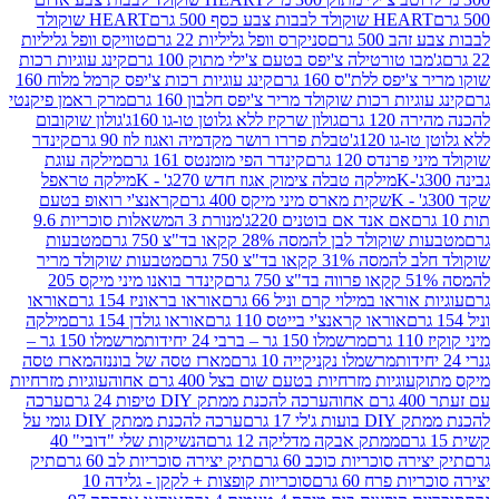
ולד לבבות צבע כסף 500 גרם
HEART שוקולד
50 גרם
סניקרס וופל גליליות 22 גרם
טוויקס וופל גליליות
ו טורטילה צ'יפס בטעם צ'ילי מתוק 100 גרם
קינג עוגיות רכות
ס ללת''ס 160 גרם
קינג עוגיות רכות צ'יפס קרמל מלוח 160
יות רכות שוקולד מריר צ'יפס חלבון 160 גרם
מרק ראמן פיקנטי
 גרם
גולון שרקיז ללא גלוטן טו-גו 160ג'
גולון שוקובום
 120ג'
טבלת פררו רושר מקדמיה ואגוז לוז 90 גרם
קינדר
נדס 120 גרם
קינדר הפי מומנטס 161 גרם
מילקה עוגת
מילקה טבלה צימוק אגוז חדש 270ג' - K
מילקה טראפל
שקית מארס מיני מיקס 400 גרם
קראנצ'י רואופ בטעם
אם אנד אם בוטנים 220ג'
מנורת 3 המשאלות סוכריות 9.6
לד לבן להמסה 28% קקאו בד"צ 750 גרם
מטבעות
 קקאו בד"צ 750 גרם
מטבעות שוקולד מריר
קינדר בואנו מיני מיקס 205
ראו במילוי קרם וניל 66 גרם
אוראו בראוניז 154 גרם
אוראו
אוראו קראנצ'י בייטס 110 גרם
אוראו גולדן 154 גרם
מילקה
מרשמלו 150 גר – ברבי 24 יחידות
מרשמלו 150 גר –
מרשמלו נקניקייה 10 גרם
מארז טסה של בוננזה
מארז טסה
עוגיות מזרחיות בטעם שום בצל 400 גרם אחוה
עוגיות מזרחיות
ערכה להכנת ממתק DIY טיפות 24 גרם
ערכה
 17 גרם
ערכה להכנת ממתק DIY גומי על
ממתק אבקה מדליקה 12 גרם
הנשיקות שלי "דובי" 40
 סוכריות כוכב 60 גרם
תיק יצירה סוכריות לב 60 גרם
תיק
פרח 60 גרם
סוכריות קופצות + לקקן - גלידה 10