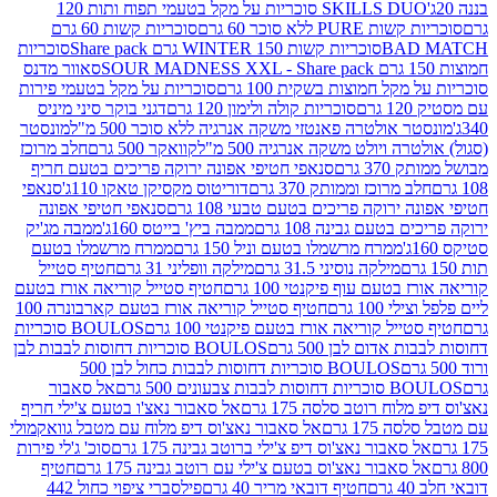
SKILLS DUO סוכריות על מקל בטעמי תפוח ותות 120
P ללא סוכר 60 גרם
סוכריות קשות 60 גרם
BAD
סוכריות קשות WINTER 150 גרם Share pack
סוכריות
סאוור מדנס
קל חמוצות בשקית 100 גרם
סוכריות על מקל בטעמי פירות
סוכריות קולה ולימון 120 גרם
דגני בוקר סיני מיניס
 אולטרה פאנטזי משקה אנרגיה ללא סוכר 500 מ"ל
מונסטר
ה ויולט משקה אנרגיה 500 מ"ל
קוואקר 500 גרם
חלב מרוכז
3 גרם
סנאפי חטיפי אפונה ירוקה פריכים בטעם חריף
 מרוכז וממותק 370 גרם
דוריטוס מקסיקן טאקו 110ג'
סנאפי
ירוקה פריכים בטעם טבעי 108 גרם
סנאפי חטיפי אפונה
בטעם גבינה 108 גרם
ממבה ביץ' בייטס 160ג'
ממבה מג'יק
ממרח מרשמלו בטעם וניל 150 גרם
ממרח מרשמלו בטעם
מילקה נוסיני 31.5 גרם
מילקה וופליני 31 גרם
חטיף סטייל
בטעם עוף פיקנטי 100 גרם
חטיף סטייל קוריאה אורז בטעם
100 גרם
חטיף סטייל קוריאה אורז בטעם קארבונרה 100
יל קוריאה אורז בטעם פיקנטי 100 גרם
BOULOS סוכריות
אדום לבן 500 גרם
BOULOS סוכריות דחוסות לבבות לבן
BOULOS סוכריות דחוסות לבבות כחול לבן 500
 צבעונים 500 גרם
אל סאבור
וח רוטב סלסה 175 גרם
אל סאבור נאצ'ו בטעם צ'ילי חריף
175 גרם
אל סאבור נאצ'וס דיפ מלוח עם מטבל גוואקמולי
סאבור נאצ'וס דיפ צ'ילי ברוטב גבינה 175 גרם
סוכ' ג'לי פירות
סאבור נאצ'וס בטעם צ'ילי עם רוטב גבינה 175 גרם
חטיף
חטיף דובאי מריר 40 גרם
פילסברי ציפוי כחול 442