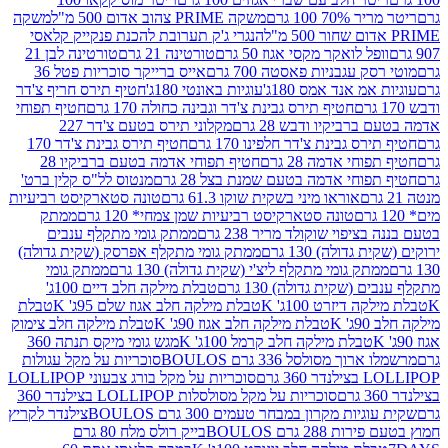
 100 גרם
משקה PRIME צהוב אדום 500 מ"ל
משקה
הנגרי ג'ק תערובת להכנת פנקייק קלאסי
ל לואקר מקסי אגוז 50 גרם
טורטינה 21 גרם
טורטינה לבן 21
 עגבניות פאסטה 700 גרם
אייס ברייקר סוכריות פטל 36
מ אנד אמס 180ג'
עוגיות באונטי 180ג'
חטיף תירס חריף צ'דר
חטיף תירס גבינת צ'דר וגבינה כחולה 170 גרם
חטיף תפוחי
ביקיו ודבש 28 גרם
מקלוני תירס בטעם צ'דר 227
 גבינת צ'דר חלפינו 170 גרם
חטיף תירס גבינת צ'דר 170
חי אדמה 28 גרם
חטיף תפוחי אדמה בטעם ברביקיו 28
וחי אדמה בטעם שמנת בצל 28 גרם
מנטוס לל"ס קלין ברט'
אוראו מיני בשקית שוקו 61.3 גרם
טונה סטארקיסט רביעיות
טונה סטארקיסט רביעיות שמן צמחי* 120 גרם
ממתק
יפוי שוקולד מריר 238 גרם
ממתק גומי מתקלף ענבים
דולה) 130 גרם
ממתק גומי מתקלף אפרסק (שקית גדולה)
ק גומי מתקלף ליצ'י (שקית גדולה) 130 גרם
ממתק גומי
(שקית גדולה) 130 גרם
טבלת מילקה חלב דיים 100ג'
דיזרט 100ג' K
טבלת מילקה חלב אגוז שלם 95ג' K
טבלת
K
טבלת מילקה חלב אגוז 90ג' K
טבלת מילקה חלב צימוק
טבלת מילקה חלב קרמל 100ג' K
מגש גומי מיקס תנתה 360
 מסולסל 336 גרם BOULOS
סוכריות על מקל עגולות
 גרם
סוכריות על מקל בורג צבעוני LOLLIPOP
סוכריות על מקל מסולסלות LOLLIPOP בצילנדר 360
ות מקרון במבחר טעמים 300 גרם BOULOS
צילנדר לקריץ
28 גרם BOULOS
בייק רולס מלח 80 גרם