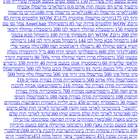
ת עשירייה 150 גרם
פס טעים בטעם אבטיח עשירייה 150
דפי מנטה תות אדום 0.6 גרם
לארבי מרשמלו אבטיח
מרשמלו לב 180ג'
לארבי מרשמלו פרח 180ג'
הריבו מרשמלו
הריבו מרשמלו אקזוטיק 175ג'
WOW Z קלסטרס פירות 85
 85 גרם
שוקולד Angel hair צמר גפן עם
טבלת שוקולד דובאי לבן 200 גרם
טבלת שוקולד דובאי
WOW Z רופ משפחתי פירות 100 גרם
מקל סבא צבעוני
 סבא כחול לבן 144 גרם
מקל סבא ורוד לבן 144 גרם
קלבי
ולד 40 גרם
גולון דיאג'סטיב תפוז 280ג'
גולון באטר פליי
ב 600 גרם
פולרטי חטיפי קרח 400 מ"ל ורוד
ממרח נוטלה
טבלת פררו רושר שוקולד מריר 70% 90 גרם
ביצת קינדר
60 גרם
מסטיק אגוגו בטעם פירות 40 יחידות 330 גרם
ריצ
טעם גבינה 91 גרם
מרשמלו כובע כחול לבן 500 גרם
מרשמלו
50 ג
מרשמלו מיני ורוד פיני 500 ג
מרשמלו גולף כחול 500
לף אדום 500 גרם
סוכריות סודה בצורת טטריס 216
סודה בצורת כלי עבודה 216 גרם
סוויטאנגו אבקה להכנת
סוויטאנגו ממתיק 700 גרם
סוכריות סודה בצורת
סוכריות סודה בצורת פיצה 180 גרם
מרשמלו חטיפי
ממרח תמרים 450 גרם קליית גת
שקית ההפתעות ממתקים
וני
טרנד לארבי מנגו וקשיו 28ג'
טרנד לארבי תות שלם מיובש
ד לארבי תות שלם מיובש שוקו 60ג'
טרנד לארבי תות שלם
6ג'
מארז ממתקים שקית הפתעה טסה
ג'מבו טורטילה
נת נאצ'ו 100 גרם
ג'מבו טורטילה צ'יפס בטעם ברביקיו
ית שימחת תורה בינונית
תערובת להכנת צ'ורוס 500ג'
פילסברי
 453 גרם
פילסברי ציפוי קרמל מלוח 453ג'
פילסברי קרם