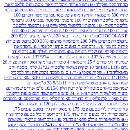
ד 60 גרם באריזה מהודרת
מארז טסה מנות קלאסי
מארז
מתמיד
מארז ים של מותגים
מארז סירת מתוקטסה
סילאן טבעי
מארז התיק המתוק של טסה
גומי בליסטר דובדבן 100
טר תות שדה 100 גרם
גומי בליסטר עכביש 100 גרם
גומי
 גרם
גומי בליסטר מילקשייק 100 גרם
גומי בליסטר
גומי בליסטר דובי 100 גרם
ממרח סיפקולוס 300 גרם
CHO
בונ' היידי בוקה דובאי 120ג'
למקה מרציפן 62% 200
54% 200 גרם
למקה מרציפן 38% 200 גרם
קונפיטורת
3 גרם
חמאת בוטנים סקיפי קלאסי 454 גרם
חמאת
עם שברי בוטנים 454 גרם
ממרח נוטלה 400 גרם
קינדר
10 גרם
מפת שולחן פורים כ 274*137 סמ ניילון
מארז
רים * 25 גרם
מארז 4 סוכריות על מקל וסוכריות קופצות 20
חב' 10 שקית נשיאה פלסטיק 22*32 ס"מ -מסכה-זהב
כה-זהב
שקית נייר לבקבוק
שקית נייר 30/23/10 ס"מ-פורים
-זהב מיטאלי
שקית נייר 38.5/31/11 ס"מ-פורים
זהב מיטאלי
קופ' קרטון חלון 18/15/8 ס"מ -פורים שמח-דגם
קית קרטון 24.5/19/8 ס"מ-פורים שמח-דגם בועות דקל
גומי
קליק מיני כדורים 30 גרם
קליק מיני קורנפלקס 30 גרם
הום
ייגלה עגול מצופה בשוקולד לבן 120 גרם
מארז טסה
'לי בטעם פטל 175 גרם
סוכריות ג'לי בטעם ענבים 175
ג'לי בטעם תות שדה 175 גרם
רוטב תיבול בטעם סריראצ'ה
ריות נודלס פתאי עבה/דק 200 גרם
רוטב טריאקי שומשום
ב טריאקי 300 מ"ל
רוטב סאטה 240 גרם
רוטב חמוץ מתוק
ב צ'ילי מתוק 300 מ"ל
HEART שוקולד לבבות צבע אדום