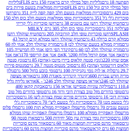
גליליות וופל במילוי קרם בראוניז 150 גרם FLIS
גליליות
יל 150 גרם FLIS
סוכריות ממולאות בטעם פירות בים
סוכריות ממולאות בטעם חלב קפה קפה לייק 351 גרם
רושן
351 גרם
סוכריות טופי ממולאות בטעם חלב כוס חלב 150
ולד רושן עם בוטנים 38 גרם
רושן סוכריות ג'לי קרייזי
סוכריות טופי כוס חלב 305 גרם MILKY
ושו סוכריות טופי חלב קורובקה 205 גרם
חטיף שוקולד רושן
לה 43 גרם
חטיף שוקולד רושן ממולא קרם קרמל 43
ולא בטעם שוקולד לבן 8 גרם
מזרק שוקולד חלב אגוזי לוז 60
לד חלב לבן 60 גרם
קינדר הפי היפו אגוזי לוז חמישייה 105
מס קרמל מלוח 200ג' K
אם אנד אם קריספי 170ג'
אמ אנד
גונץ סנטה קלאוס ביירן מינכן (אדום) 85 גרם
גונץ סנטה
ד (צהוב) 85 גרם
סוכ' מנטוס מנטה 29.7 גרם
מנטוס פירות
ק או לוק גומי נקניקייה 100 גרם
גומי כובע כחול 500 גרם
גולון
ית 600ג'
קינדר קינדריני מאגדת 100 גרם
אוראו מצופה
'
אוראו מצופה שוקולד חלב 246ג' - K
אוראו גלידה גליל
ילקה עוגיות סנסיישן אוראו 156 גרם
אבקת קקאו 400
רים מזל טוב בצורת דובי ורוד 16 גרם
טופי כדורים מזל טוב
ם
טופי כדורים פורים שמח בצורת ליצן 16 גרם
סוכריות
70 גרם
סוכריות ג'לי בטעם ליצ'י 70 גרם
סוכריות ג'לי
גרם
מלו מרשמלו קאפקייק ממולא תות 100 גרם
מלו פלוס
יק ממולא 100 גרם
מלו מרשמלו קאפקייק שוקו ממולא
יות גומי בצורת עין כ50 יחידות 500 גרם
מארז סנטה 90
נס סוכריות חמוצות מאוד 60 גרם
סאוור מדנס סוכריות
סאוור מדנס סוכריות חמוצות מדנס 60 גרם
סוכריות