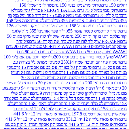
טרולי מרשמלו בננה 150 גרם
טרולי מרשמלו 150
לא 75 גרם ENERGY BALLZ
טרולי גומי ממולא
גרם
טרולי גומי ממולא מנגו 75 גרם
ד"ר פפר וניל מוקצף
 פפר בטעם אוכמניות 355 מ"ל
פרינגלס אדובאדה צילי 158
נגלס דבש חרדל 158 גרם
שוקולד קינדר מקסי שישייה 126
ריסמיס סנטה עומד 55ג'
ד"ר פפר אורגינל 355 מ"ל
קלוגס
 בוקר תירס 250 גרם
גונץ שוקולד לוח שנה מיקי מאוס 50
 את הקרח 50 גרם
צילינדר
50 גרם MORITZ WAWI
סנטה שקית 200 גרם
לנדר 50 גרם WAWI
סנטה בודד עם כובע 80 גרם
 סנטה בודד עם כובע וכיס 200גר'
ריטר חלב עם אמיצ'לי 100
 זהב חנוכה שמח 25X14 סמ
גוסי ממתק ג'ל בצורת עט
ם
גוסי ממתק ג'ל בצורת עט בטעם אבטיח 15 גרם
גוסי
ורת עט בטעם תות 15 גרם
גומי דיפ מקלות עם ג'ל חמוץ
ם
גומי דיפ מקלות עם ג'ל חמוץ בטעם פטל 30
דובאי 200 גרם
גוסי ג'ל בקבוק חמוץ 20 גרם
גוסי ג'ל סמיילי
וצר פלסטיק
קינדר דגנים רביעייה 94 גרם
צעצוע
סוכריות
לקקן סיסי סטיקס פינגווין תות 9 גרם
פרינגלס פילי
רם
פרינגלס הכל בייגל 158 גרם
פרינגלס שמנת בצל צדר
נגלס מלח וינגרייט 158 גרם
פרינגלס ראנץ' 158 גרם
פרינגלס
קיבלר קרקר שמינייה קלאב צ'דר 311 גרם
פררו
אסורטמנט 197.8 גרם
אוראו מארז וניל 12 יח' 441.6
ידה 12 יח' 331.2 גרם
אוראו מארז שוקו 12 יח' 441.6
ת 12 יח' 441.6 גרם
ממתק אבקה חמוץ- מתוק בטעם