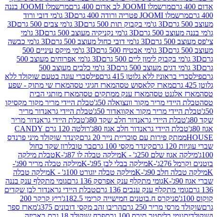
מרשמלו JOOMI לב אדום 400 גרם
מרשמלו JOOMI בננה
JOOM פטריה ורודה 400 גרם
3D גו'מי דובי ורוד
3D גו'מי בקבוק תות 500 גרם
3D גו'מי צבים 500 גרם
3D
 500 גרם
3D גו'מי נקניקיה מעוצב 500 גרם
3D גו'מי
גרם
3D גו'מי דובי כחול מעוצב 500 גרם
3D גו'מי כבשה
3D גו'מי אבטיח 500 גרם
3D גו'מי מיקס עיניים 500
3D גו'מי אפרוחים מעוצב 500
3D גו'מי כלבים מעוצב 500
ראוניז ללא גלוטן 415 גרם
פילסברי עוגה בטעם שוקולד ללא
מארז קלאסוש טסה
מארז חגיגי טסה
מארז שי מתוק - שפע
אלגנט טסה
מארז ענק ממתקים טסה
מארז מותגי הבית
ידי מריר מקור וונצואלה 50ג'
טבלת היידי מריר מקור מקסיקו
ידי מריר מקור אקוואדור 50ג'
טבלת היידי גראנדור מריר
לת היידי גראנדור חלב שקד 80ג'
טבלת היידי גראנדור מריר
ת היידי גראנדור חלב אגוז 80ג'
רולטה 120 גרם CANDY
תק פירות עם סוכריית נייר 20 גרם
קינדר שוקולד מיני פרנדס
רם
קינדר מקסי 100 גרם
בר טובלרון שקד כחול
וז שלם 250ג' - K
מילקה טבלה לו 87ג'-K
טבלת מילקה
2ג'-K
מילקה בבלי לבן 95ג'-K
מילקה טבלה מריר 90ג'-
חלב 90ג'-K
מילקה טבלה יוגורט 100ג' - K
מילקה טבלה
גומי מתקלף ענק אפרסק 136 גרם
גומי מתקלף ענק בננה
י מתקלף ענק ענבים 136 גרם
טבלת היידי גראנדור לבן שקדים
סניקרס ח.בוטנים חמישייה קרימי 182.5ג'
ריץ קרקר 200
סי מריר 250 גרם
הריבו זהב מקסי דובונים 375ג'
מארז ספר
ומי בליסטר תירס 100 גרם
פרח שוקולד 18 גרם באריזה