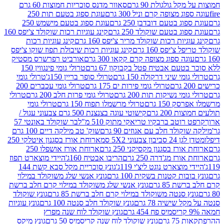
 גולגולת 90 גרם
סאוור מדנס סוכריות חמוצות 60 גרם
 מצופה קרם וניל 300 גרם
עוגת ספוג בטעם תות 250
 בטעם דובדבן 250 גרם
עוגת ספוג בטעם מישמש 250
ג בטעם שוקולד 250 גרם
קינג עוגיות רכות שוקולד צ'יפס 160
יות רכות שוקולד מריר צ'יפס 160 גרם
קינג עוגיות רכות
'יפס 160 גרם
קינג עוגיות רכות שיבולת תפוז שוקו צ'יפס
ה ספוג מצופה קרם קקאו 300 גרם
אורביט רפרשרס מסטיק
עם אבטיח פטל בקבוקון 67 גרם
טרולי גומי פינגווין 150
י שיני דרקולה 150 גרם
טרולי סופר בריין 150ג'
טרולי גומי
טרולי גומי פירות ים 175 גרם
טרולי גומי עכברים 200
י נשיקות תות 200 גרם
טרולי גומי פרות חלב 200 גרם
טרולי
150 גרם
טרולי מרשמלו תפוח 150 גרם
טרולי גומי
200 גרם
קישוטי עוגה בצנצנת 500 גרם צבעוני עגול /
טב ברבקיו טריאקי מתוק 510 מ"ל
בר שוקולד באונטי 57
ולד חלב עם אגוזים 90 גרם
שוק' טב מילקה דיים 100 גרם
יבון צבעוני 5X2 סמ
ארוחת אורז בסגנון איטלקי 250
ז בסגנון מקסיקני 250 גרם
ארוחת אורז אושפלו 250
ז מג'דרה 250 גרם
הריבו אבטיח 160ג'
היידי מוצארט תפוז
וצארט נוגט ליצ'י 119ג'
גונץ סוכריית מקל סבא קשת 144
ת קטנות בשקית 100 גרם
גונץ אנשי שלג משוקולד במילוי
85 גרם
גונץ אנשי שלג משוקולד במילוי קרם חלב ברשת
 סנטה משוקולד במילוי קרם חלב ברשת 85 גרם
גונץ שוקולד
שישיה 78 גרם
גונץ שוקולד חלב סנטה 100 גרם
גונץ עוגיות
גונץ שוקולד לוח שנה מפרץ
גרם
גונץ שוקולד לוח שנה קריסמיס 50 גרם
גונץ מיקס