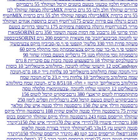
בון טבעוני בטעם בוטנים קרמל ושוקולד 55 גרם
מיקס
 ולבן 55 גרם כרמית MIX
בייגלה מצופה שוקולד לבן
בייגלה מצופה שוקולד חלב 55 גרם כרמית MIX
חטיף
עם פירות יבשים 175גר'
חטיף דגנים בתוספת אגוזים ושוקולד
חטיף גרונלה בתוספת צימוקים 175 גר'
טופי כדורים בטעם
ם
בונ' פח דמות סנטה השומר 350 גרם SORINI
מארז
ביבונצ'יק
בונ' פח משאית קריסמס 200 גרם SORINI
בובספוג
 330 מל
שק' קונפטי פי.וי.סי-סביביון מיקס צבעים
שק'
וי.סי-כד שמן מיקס צבעים
ממתק גומי מתקלף מיקס 60
י מתקלף מנגו 75 גרם
לייס בטעם כמהין שחור 90
קולד 18 גרם
צעצוע סנטה בובות עם סוכריות 8 גרם
1 קישוטי שולחן לחנוכה -כחול/זהב מיטאלי
חב' 10 כוסות
 שמח כחול/זהב מיטאלי
חב' 10 צלחות נייר ק.18 ס"מ-חנוכה
הב מיטאלי
חב' 10 צלחות נייר ק.23 ס"מ-חנוכה שמח
יטאלי
קפ' קרטון + חלון- 8/51/18 ס"מ -חנוכה שמח כחול/זהב
עוני
מארז סלסלה טסה
לוטוס קראנצ'י 380 גרם
ביסקויט קרמל לוטוס 156
לוטוס בטעם קרמל 250 גרם
גליליות וופלים לימון 250
ד איש שלג 150 גרם
סנטה וורלד סנטה,איש שלג ומלאך
סנטה וורלד סנטה קלאוס שקית 108 גרם
סנטה וורלד מיקס
 במגף 243 גרם
סנטה וורלד מיקס שוקולד קריסמס בכוס
י פינגווין 70ג'
היידי איש שלג 70ג'
היידי איש שלג 150ג'
קינדר
3xג' 45ג'
שוקולד קינדר בצורת סנטה קלאוס
קריסמיס כוכב קטן 40 ג
קינדר קריסמס שוקולד 150ג'
קינדר
בנים 75ג'
פררו קריסמס רושר כוכב 37.5 ג'
דופלו קריסמיס