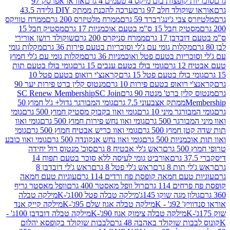
פצות בום מיקס 4 טעמים 4 גרם
אוראו אפרסק 97
ולד חלב 97 גרם
ערכה להכנת ממתק DIY גלידה 43.5
בי ג'ינג'רברד 59 גרם
ממרח מלטיזרס 200 גרם
ממרח טוויקס
בל 15 ס"מ בטעם אוכמניות 17 גרם
מסטיק חבל 15
בן 17 גרם
ממרח סניקרס 200 גרם
שוקולד רושן אורירי
מקלות גומי עם ג'לי וסוכריות בטעם פירות 36 גרם
מקלות גומי
ריות בטעם פטל ואוכמניות 36 גרם
מקלות גומי עם ג'לי חמוץ
רם
גומי בולז בטעם ענבים 15 גרם
גומי בולז בטעם תות
בולז בטעם פטל 15 גרם
קראנצ'י רואופ בטעם פטל 10
רואופ בטעם פירות 10 גרם
מנטוס קלין ברט פירות יער 90
ין ברט' מנטה 90 גרם
SC Join
SC Renew Membership
M
ממתק אצבעוני 7.5 גרם
גומי המבורגר גדול+ ג'ל חמוץ 50
גר מיני 10 גרם
גומי ואוו בקבוק מסטיק חמוץ 500 גרם
גומי
גר 500 גרם
גומי ואוו נחש פירות חמוץ 500 גרם
גומי ואוו
מוץ 500 גרם
גומי ואוו כריש אבטיח חמוץ 500 גרם
גומי
ות 500 גרם
גומי ואוו נחש אנקונדה 500 גרם
גומי ואוו כובע
רם
ראש ג'לי אבטיח 8 גרם
סוכ' מנטוס רול יחידה
אורביט גומי לעיסה ללא סוכר בטעם תפוח 14
תות 8 גרם
ראש ג'לי פטל 8 גרם
ראש ג'לי דובדבן 8
עם חמאה קופסת פח ורדים 114 גרם
עוגיות טעם חמאה
 114 גרם
רול וופל מאסטר 400 גרם
וופל מאסטר גריף
ון מגה שוקו 145ג'
מילקה טבלה פטל 100ג'-K
מילקה טבלה
ג' - K
מילקה טבלה אגוז שלם 95ג'-K
מילקה קייק אנד
מילקה טבלה צימוק אגוז 90ג'-K
מילקה טבלה דובדבן 100ג' -
ת שוקולד באהבה 48 גרם
לבבות שוקולד בקופסא יהלום