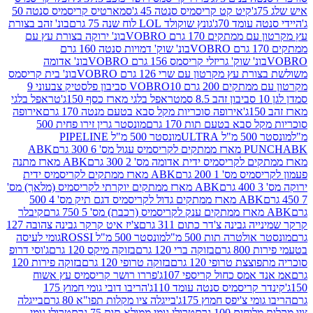
קיט קט קריסמיס סנטה 45 ג'
סמארטיס קריסמיס סנטה 50
עומד 70ג'
גונץ שוקולד LOL לוח שנה 75 גרם
בונ' זהב בצורת
תקים 170 גרם VOBRO
בונ' ירוקה בצורת עץ עם
בונ' שוק' דמויות סנטה 160 גרם
נ' שוק' גריזלי קריסמס 156 גרם VOBRO
בונ' אדומה
עץ מקרטון עם שרי 126 גרם VOBRO
בונ' בית קריסמס
 200 גרם VOBRO
10 סביבון פלסטיק צבעוני 9
טראפל בלגי מארז כסף 150ג'
טראפל בלגי
אירופה סוכריות מקל סבא בטעם מנטה 170 גרם
אירופה
סבא בטעם תות 170 גרם
מונסטר גרין זירו פחית 500
ULT
מונסטר 500 מ"ל PIPELINE
ABK
PU
לקריסמיס ידית אדומה מס' 2 300 גרם
ABK מארז מתנה
מס' 1 200 גרם
ABK מארז ממתקים לקריסמיס ידית
ABK מארז ממתקים יוקרתי לקריסמיס (מלאך) מס'
ABK מארז ממתקים גדול לקריסמיס דגם תיק מס' 4 500
קיבלר
גבינה צ'דר כתום 311 גרם
צ'יז איט קרקר גבינה צהובה 127
ולטרה תות 500 מ"ל
מונסטר 500 מ"ל ROSSI
גומי לעיסה
 גרם
בזוקה ברי 120 גרם
בזוקה מיקס 120 גרם
ג'וסי דרופ
ת טרופי 120 גרם
בזוקה טרופי 120 גרם
בזוקה פירות 120
מס כחול קריספי 107ג'
פררו רושר קריסמיס עץ אשוח
קריסמיס סנטה עומד 110ג'
הריבו דובי גומי חמוץ 175
י צ'יפס חמוץ 175ג'
בייגלה ציו מקלות תפו"א 80 גרם
בייגלה
ים 100 גרם
טרולי גומי ממולא תות 75 גרם
טרולי גומי