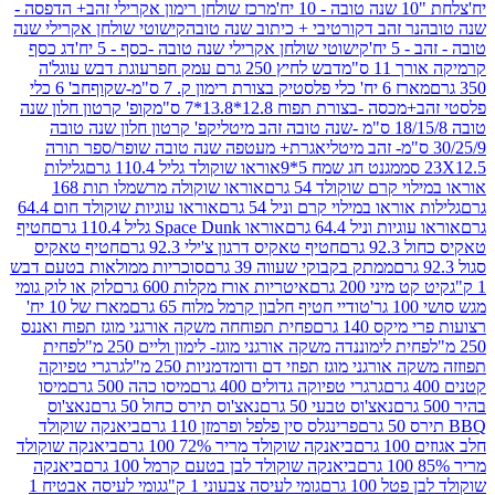
מרכז שולחן רימון אקרילי זהב+ הדפסה -
ר זהב דקורטיבי + כיתוב שנה טובה
קישוטי שולחן אקרילי שנה
יח'
קישוטי שולחן אקרילי שנה טובה -כסף - 5 יח'
דג כסף
 ס"מ
דבש לחיץ 250 גרם עמק חפר
עוגת דבש עוגל'ה
טיק בצורת רימון ק. 7 ס"מ-שקוף
חב' 6 כלי
 -בצורת תפוח 12.8*13.8*7 ס"מ
קופ' קרטון חלון שנה
קפ' קרטון חלון שנה טובה
אגרת+ מעטפה שנה טובה שופר/ספר תורה
מגנט חג שמח 5*9
אוראו שוקולד גליל 110.4 גרם
גלילות
קרם שוקולד 54 גרם
אוראו שוקולה מרשמלו תות 168
ראו במילוי קרם וניל 54 גרם
אוראו עוגיות שוקולד חום 64.4
ת וניל 64.4 גרם
אוראו Space Dunk גליל 110.4 גרם
חטיף
גרם
חטיף טאקיס דרגון צ'ילי 92.3 גרם
חטיף טאקיס
ממתק בקבוקי שעווה 39 גרם
סוכריות ממולאות בטעם דבש
יני 200 גרם
איטריות אורז מקלות 600 גרם
לוק או לוק גומי
טודיי חטיף חלבון קרמל מלוח 65 גרם
מארז של 10 יח'
ס 140 גרם
פחית תפוחחה משקה אורגני מוגז תפוח ואננס
ת לימוננדה משקה אורגני מוגז- לימון וליים 250 מ"ל
פחית
אורגני מוגז תפוזי דם ודומדמניות 250 מ"ל
גרגרי טפיוקה
גרגרי טפיוקה גדולים 400 גרם
מיסו כהה 500 גרם
מיסו
נאצ'וס טבעי 50 גרם
נאצ'וס תירס כחול 50 גרם
נאצ'וס
פרינגלס סין פלפל ופרמזן 110 גרם
ביאנקה שוקולד
ם
ביאנקה שוקולד מריר 72% 100 גרם
ביאנקה שוקולד
ביאנקה שוקולד לבן בטעם קרמל 100 גרם
ביאנקה
100 גרם
גומי לעיסה צבעוני 1 ק"ג
גומי לעיסה אבטיח 1