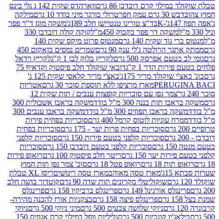
במילוי קרם דובדבן 86 גרם
ווארהדס שקית 142 ג גלי בינס
בש 30 גרם עמק חפר
טרולי בורגר מיני בודד 10 גרם
מילקה
K
בד"צ טורינו טנטיישן חלב 189ג'
משקה מוגז ד"ר פפר
משקה דר פפר בקבוק 450מ"ל
קוקה קולה דובדבן 330
 גוד שקית 140 גרם
מנטוס פרוט מיקס שקית 140
ר הרולטה ג'לי ענק 90 גרם
שמרים נמסים בואקום 450
בטעם אפרסק 500 גרם
לקריץ בלוק לבן 1 ק"ג
לקריץ וידאל
ירות הדר 1 ק"ג
דובאי שוקולד חלב פיסטוק וקדאיף 75
י שוקולד מריר 175ג'
באצ'י מריר קלאסי שקית 125 ג'
PERUGI
מארז מרציפן ללא תוספת סוכר 30 גרם
אטריות
צמר גפן עם סוכריות קופצות ענבים / תות שקית 12
 תות בננה 300 מ"ל בודד
משקה בראבו אשכולית 300
ה בראבו תפוזים 300 מ"ל בודד
משקה בראבו ענבים 300
רח עוגיות לוטוס קרמל 400 גרם
סוכריות בפחית פירות
סוכריות בפחית פרות יער - 175 גרם
סוכריות בפחית
סוכריות קלפני בטעם פירות 150 גרם
סוכריות קלפני
גרם
סוכריות קלפני בטעם דובדבן 150 גרם
סוכריות
רות יער 150 גרם
ריטר חלב פיסטוק 100 גרם
רואופ פירות
תות 18 גרם
רואופ פטל 18 גרם
סוכ' צמר גפן תות חמוץ
1ג'
מארז טסה מאוהב
מארז טסה ריגושים
ריסז XL טבלת
שוקוליטלי מקרונים תות שדה 90 גרם
קוטדור בושה חלב
גלס אורגינל 149 גרם
פרינגלס ברביקיו 158 גרם
פרינגלס
פרינגלס פיצה 158 גרם
בצקניות אורז להכנה מהירה-
ניוקי שלושה צבעים 500 גרם
מיני ניוקי 500 גרם
ניוקי
ג'יו קונכיות 500 גרם
גליליות וופל במילוי קרם אגוזים 150