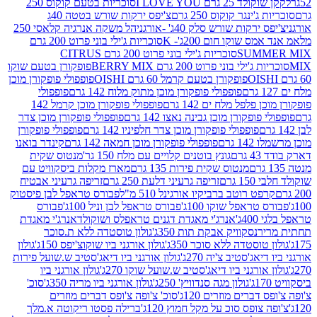
2 גרם I LOVE YOU
סוכריות בטעם קוקוס 250
ינגר קוקוס 250 גרם
צ'יפס ירקות שורש בטטה 40ג
רקות שורש סלק 40ג' -אורגני
הל משקה אנרגיה קלאסי 250
 שוקו חום 200ג'- K
סוכריות ג'ילי בוני פרוט 200 גרם
SUM
סוכריות ג'ילי בוני פרוט 200 גרם CITRUS
ילי בוני פרוט 200 גרם BERRY MIX
פופקורן בטעם שוקו
פופקורן בטעם קרמל 60 גרם OISHI
פופפולי פופקורן מוכן
פופפולי פופקורן מוכן מתוק מלוח 142 גרם
פופפולי
פלפל מלח ים 142 גרם
פופפולי פופקורן מוכן קרמל 142
ופקורן מוכן גבינה נאצו 142 גרם
פופפולי פופקורן מוכן צדר
פופפולי פופקורן מוכן צדר חלפיניו 142 גרם
פופפולי פופקורן
גרם
פופפולי פופקורן מוכן חמאה 142 גרם
קינדר בואנו
ם
גונץ בוטנים קלויים עם מלח 150 גר'
מנטוס שקית
מנטוס שקית פירות 135 גרם
מארז מקלות ביסקוויט עם
גרם
זריפה גרעיני דלעת 250 גרם
זריפה גרעיני אבטיח
ט רוטב ברביקיו אורגינל 510 מ"ל
פבורס טראפל לבן פיסטוק
טראפל שוקו 100ג'
פבורס טראפל לבן וניל 100ג'
פבורס
ג'
אנרג'י מאגדת דגנים טראפלס ושוקולד
אנרג'י מאגדת
ר
נסקוויק אבקת תות 350ג'
גולון טוסטדה ללא ת.סוכר
וסטדה ללא סוכר 350ג'
גולון אורגני ביו שוקוצ'יפס 150ג'
גולון
אג'סטיב צ'יה 270ג'
גולון אורגני ביו דיאג'סטיב ש.שועל פירות
אורגני ביו דיאג'סטיב ש.שועל שוקו 270ג'
גולון אורגני ביו
גולון מגה סנדוויץ' 250ג'
גולון אורגני ביו מריה 350ג'
סוכ'
ברים מוזרים 120ג'
סוכ' צ'ופה צ'ופס דברים מוזרים
צופס סוכ על מקל חמוץ 120ג'
ברילה פסטו ריקוטה א.מלך