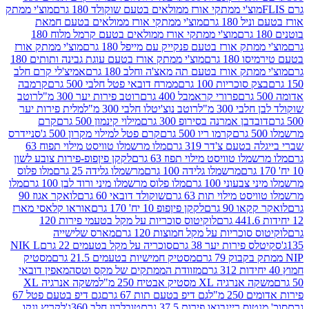
וצ'י ממתקי אורז ממולאים בטעם שוקולד 180 גרם
מוצ'י ממתק
180 גרם
מוצ'י ממתקי אורז ממולאים בטעם חמאת
מוצ'י ממתקי אורז ממולאים בטעם קרמל מלוח 180
תק אורז בטעם פנקייק עם מייפל 180 גרם
מוצ'י ממתק אורז
18 גרם
מוצ'י ממתק אורז בטעם עוגת גבינה ותותים 180
תק אורז בטעם תה מאצ'ה וחלב 180 גרם
אמיצ'לי קרם חלב
סוכריות 100 גרם
ממרח דובאי פטל חלבי 500 גרם
קרמבה
פרורי קראמבל 400 גרם
רוטב פירות יער 300 מ"ל
רוטב
 300 מ"ל
רוטב נוצ'יטלו חלבי 300 מ"ל
מלית פירות יער
דבן אמרנה בסירופ 300 גרם
מילוי קינמון 500 גרם
קרם
קרמו ריו 500 גרם
קרם פטל למילוי מקרון 500 ג'
סניידרס
טעם צ'דר 319 גרם
מלו מרשמלו טוויסט מילוי תפוח 63
לו טוויסט מילוי תפוז 63 גרם
לקקן פיןפופ-פירות צובע לשון
מרשמלו גלידה 100 גרם
מרשמלו גלידה 25 גרם
מלו פלוס
עוני 100 גרם
מלו פלוס מרשמלו מיני ורוד לבן 100 גרם
מלו
 מילוי תות 63 גרם
שוקולד דובאי 60 גרם
לואקר אגוז 90
ו 90 גרם
לקקן פיןפופ 10 יח' 170 גרם
אוראו קלאסי מארז
לוקיטוס סוכריות על מקל בטעמי פירות 120
סוכריות על מקל חמוצות 120 גרם
מארס שלישייה
פירות יער 38 גרם
סוכריה על מקל בטעמים 22 גרם
NIK L
מסטיק חמישיות בטעמים 21.5 גרם
מסטיק
מזוודת הממתקים של מקס וטסה
מאפין דובאי
יה XL מסטיק אבטיח 250 מ"ל
משקה אנרגיה XL
2 מ"ל
גם דיפ בטעם תות 67 גרם
גם דיפ בטעם פטל 67
ס ריינבואו פירות 37.5 גרם
טובלרון חלב 360ג'
לקריץ ונקו