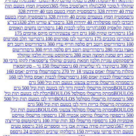
נוטלה 200 גרם
גולון טווינס ללא ת.סוכר 147ג'
גולון סנדוויץ'
250ג'
גולון דיאג'סטיב מוזלי 365ג'
מסטיק חמוץ בטעם תות
מסטיק חמוץ בטעם מנגו 40 יחידות 328
 בטעמים שונים 40 יחידות 328 גרם
מסטיק חמוץ בטעם
רה 40 יחידות 328 גרם
בד"צ טורינו חלב 320ג'
בד"צ
100ג'
הריבו בלוני לבבות 140 גרם
הריבו נחשים תאומים
שקית 160 גרם דובי צבעוני
הריבו מיקס אדומים 175
ים 175 גרם
ריטר לבן סמרטיס 100 גרם
ריטר חלב סמרטיס
יטוס רוטב דיפ סלסה חריף עדין 300 גרם
דוריטוס רוטב דיפ
ם
דוריטוס רוטב דיפ סלסה חריף 300 גרם
דוריטוס
ת חמוצה ושום 280 גרם
קווסט עוגיית חלבון שוקולד
 עוגיית חלבון חמאת בוטנים שוקולד צ'יפס
מארז לקקן ברבי 30
קינדר ג'וי שלישייה 60 גרם
מרשמלו 150 גר – סוניק
מארז
מס צבעוני 18 יח' 270 גרם
מרשמלו פרחים יאמס 160
בבות יאמס 160 גרם
מרשמלו לבבות יאמס כחול לבן 160
ממתק מרשמלו פרחים צבעוני בטעם תות וניל 500 גרם
ממתק מרשמלו לבבות ורוד לבן בטעם תות וניל 500 גרם
ממתק מרשמלו מסולסל BOULOSתכלת לבן בטעם תות וניל
ממתק מרשמלו מסולסל BOULOSורוד לבן בטעם תות וניל 500
ממתק מרשמלו כריות ורוד,לבן בטעם תות וניל 500 גרם
ממתק מרשמלו מסולסל צבעוני BOULOSבטעם תות וניל
ין מרשמלו טוויסט אבטיח 120 גרם
פופין מרשמלו טוויסט
פופין מרשמלו 3D תות שדה 100 גרם
קטשופ סרירצ'ה
סוכריות סודה בצורת אבן נייר ומספרים 216 גרם
פס טעים
טי עשירייה 150 גרם
לקקן שרביט הקסמים 24 גרם
פס