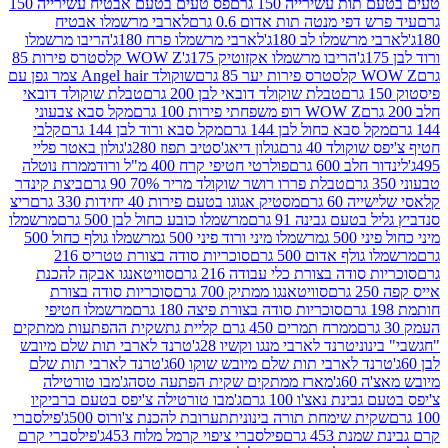
ת עשירייה 150 גרם
פס טעים בטעם אבטיח עשירייה 150
דפי מנטה תות אדום 0.6 גרם
לארבי מרשמלו אבטיח
מרשמלו לב 180ג'
לארבי מרשמלו פרח 180ג'
הריבו מרשמלו
הריבו מרשמלו אקזוטיק 175ג'
WOW Z קלסטרס פירות 85
 85 גרם
שוקולד Angel hair צמר גפן עם
טבלת שוקולד דובאי לבן 200 גרם
טבלת שוקולד דובאי
WOW Z רופ משפחתי פירות 100 גרם
מקל סבא צבעוני
 סבא כחול לבן 144 גרם
מקל סבא ורוד לבן 144 גרם
קלבי
ולד 40 גרם
גולון דיאג'סטיב תפוז 280ג'
גולון באטר פליי
ב 600 גרם
פולרטי חטיפי קרח 400 מ"ל ורוד
ממרח נוטלה
טבלת פררו רושר שוקולד מריר 70% 90 גרם
ביצת קינדר
60 גרם
מסטיק אגוגו בטעם פירות 40 יחידות 330 גרם
ריצ
טעם גבינה 91 גרם
מרשמלו כובע כחול לבן 500 גרם
מרשמלו
50 ג
מרשמלו מיני ורוד פיני 500 ג
מרשמלו גולף כחול 500
לף אדום 500 גרם
סוכריות סודה בצורת טטריס 216
סודה בצורת כלי עבודה 216 גרם
סוויטאנגו אבקה להכנת
סוויטאנגו ממתיק 700 גרם
סוכריות סודה בצורת
סוכריות סודה בצורת פיצה 180 גרם
מרשמלו חטיפי
ממרח תמרים 450 גרם קליית גת
שקית ההפתעות ממתקים
וני
טרנד לארבי מנגו וקשיו 28ג'
טרנד לארבי תות שלם מיובש
ד לארבי תות שלם מיובש שוקו 60ג'
טרנד לארבי תות שלם
6ג'
מארז ממתקים שקית הפתעה טסה
ג'מבו טורטילה
נת נאצ'ו 100 גרם
ג'מבו טורטילה צ'יפס בטעם ברביקיו
ית שימחת תורה בינונית
תערובת להכנת צ'ורוס 500ג'
פילסברי
 453 גרם
פילסברי ציפוי קרמל מלוח 453ג'
פילסברי קרם