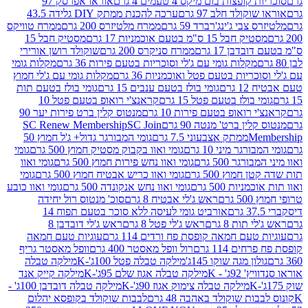
פצות בום מיקס 4 טעמים 4 גרם
אוראו אפרסק 97
ולד חלב 97 גרם
ערכה להכנת ממתק DIY גלידה 43.5
בי ג'ינג'רברד 59 גרם
ממרח מלטיזרס 200 גרם
ממרח טוויקס
בל 15 ס"מ בטעם אוכמניות 17 גרם
מסטיק חבל 15
בן 17 גרם
ממרח סניקרס 200 גרם
שוקולד רושן אורירי
מקלות גומי עם ג'לי וסוכריות בטעם פירות 36 גרם
מקלות גומי
ריות בטעם פטל ואוכמניות 36 גרם
מקלות גומי עם ג'לי חמוץ
רם
גומי בולז בטעם ענבים 15 גרם
גומי בולז בטעם תות
בולז בטעם פטל 15 גרם
קראנצ'י רואופ בטעם פטל 10
רואופ בטעם פירות 10 גרם
מנטוס קלין ברט פירות יער 90
ין ברט' מנטה 90 גרם
SC Join
SC Renew Membership
M
ממתק אצבעוני 7.5 גרם
גומי המבורגר גדול+ ג'ל חמוץ 50
גר מיני 10 גרם
גומי ואוו בקבוק מסטיק חמוץ 500 גרם
גומי
גר 500 גרם
גומי ואוו נחש פירות חמוץ 500 גרם
גומי ואוו
מוץ 500 גרם
גומי ואוו כריש אבטיח חמוץ 500 גרם
גומי
ות 500 גרם
גומי ואוו נחש אנקונדה 500 גרם
גומי ואוו כובע
רם
ראש ג'לי אבטיח 8 גרם
סוכ' מנטוס רול יחידה
אורביט גומי לעיסה ללא סוכר בטעם תפוח 14
תות 8 גרם
ראש ג'לי פטל 8 גרם
ראש ג'לי דובדבן 8
עם חמאה קופסת פח ורדים 114 גרם
עוגיות טעם חמאה
 114 גרם
רול וופל מאסטר 400 גרם
וופל מאסטר גריף
ון מגה שוקו 145ג'
מילקה טבלה פטל 100ג'-K
מילקה טבלה
ג' - K
מילקה טבלה אגוז שלם 95ג'-K
מילקה קייק אנד
מילקה טבלה צימוק אגוז 90ג'-K
מילקה טבלה דובדבן 100ג' -
ת שוקולד באהבה 48 גרם
לבבות שוקולד בקופסא יהלום