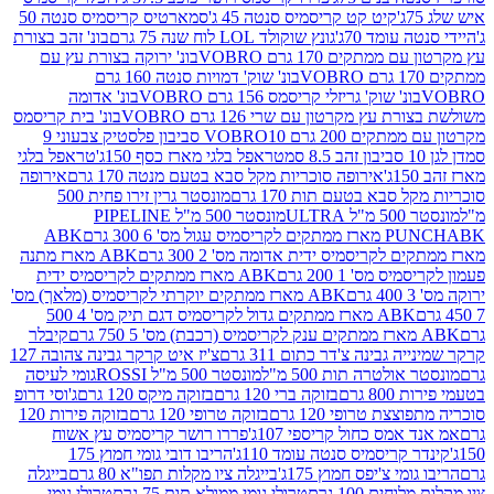
קיט קט קריסמיס סנטה 45 ג'
סמארטיס קריסמיס סנטה 50
עומד 70ג'
גונץ שוקולד LOL לוח שנה 75 גרם
בונ' זהב בצורת
תקים 170 גרם VOBRO
בונ' ירוקה בצורת עץ עם
בונ' שוק' דמויות סנטה 160 גרם
נ' שוק' גריזלי קריסמס 156 גרם VOBRO
בונ' אדומה
עץ מקרטון עם שרי 126 גרם VOBRO
בונ' בית קריסמס
 200 גרם VOBRO
10 סביבון פלסטיק צבעוני 9
טראפל בלגי מארז כסף 150ג'
טראפל בלגי
אירופה סוכריות מקל סבא בטעם מנטה 170 גרם
אירופה
סבא בטעם תות 170 גרם
מונסטר גרין זירו פחית 500
ULT
מונסטר 500 מ"ל PIPELINE
ABK
PU
לקריסמיס ידית אדומה מס' 2 300 גרם
ABK מארז מתנה
מס' 1 200 גרם
ABK מארז ממתקים לקריסמיס ידית
ABK מארז ממתקים יוקרתי לקריסמיס (מלאך) מס'
ABK מארז ממתקים גדול לקריסמיס דגם תיק מס' 4 500
קיבלר
גבינה צ'דר כתום 311 גרם
צ'יז איט קרקר גבינה צהובה 127
ולטרה תות 500 מ"ל
מונסטר 500 מ"ל ROSSI
גומי לעיסה
 גרם
בזוקה ברי 120 גרם
בזוקה מיקס 120 גרם
ג'וסי דרופ
ת טרופי 120 גרם
בזוקה טרופי 120 גרם
בזוקה פירות 120
מס כחול קריספי 107ג'
פררו רושר קריסמיס עץ אשוח
קריסמיס סנטה עומד 110ג'
הריבו דובי גומי חמוץ 175
י צ'יפס חמוץ 175ג'
בייגלה ציו מקלות תפו"א 80 גרם
בייגלה
ים 100 גרם
טרולי גומי ממולא תות 75 גרם
טרולי גומי