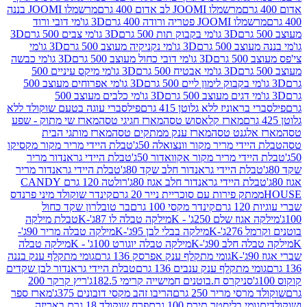
מרשמלו JOOMI לב אדום 400 גרם
מרשמלו JOOMI בננה
JOOM פטריה ורודה 400 גרם
3D גו'מי דובי ורוד
3D גו'מי בקבוק תות 500 גרם
3D גו'מי צבים 500 גרם
3D
 500 גרם
3D גו'מי נקניקיה מעוצב 500 גרם
3D גו'מי
גרם
3D גו'מי דובי כחול מעוצב 500 גרם
3D גו'מי כבשה
3D גו'מי אבטיח 500 גרם
3D גו'מי מיקס עיניים 500
3D גו'מי אפרוחים מעוצב 500
3D גו'מי כלבים מעוצב 500
ראוניז ללא גלוטן 415 גרם
פילסברי עוגה בטעם שוקולד ללא
מארז קלאסוש טסה
מארז חגיגי טסה
מארז שי מתוק - שפע
אלגנט טסה
מארז ענק ממתקים טסה
מארז מותגי הבית
ידי מריר מקור וונצואלה 50ג'
טבלת היידי מריר מקור מקסיקו
ידי מריר מקור אקוואדור 50ג'
טבלת היידי גראנדור מריר
לת היידי גראנדור חלב שקד 80ג'
טבלת היידי גראנדור מריר
ת היידי גראנדור חלב אגוז 80ג'
רולטה 120 גרם CANDY
תק פירות עם סוכריית נייר 20 גרם
קינדר שוקולד מיני פרנדס
רם
קינדר מקסי 100 גרם
בר טובלרון שקד כחול
וז שלם 250ג' - K
מילקה טבלה לו 87ג'-K
טבלת מילקה
2ג'-K
מילקה בבלי לבן 95ג'-K
מילקה טבלה מריר 90ג'-
חלב 90ג'-K
מילקה טבלה יוגורט 100ג' - K
מילקה טבלה
גומי מתקלף ענק אפרסק 136 גרם
גומי מתקלף ענק בננה
י מתקלף ענק ענבים 136 גרם
טבלת היידי גראנדור לבן שקדים
סניקרס ח.בוטנים חמישייה קרימי 182.5ג'
ריץ קרקר 200
סי מריר 250 גרם
הריבו זהב מקסי דובונים 375ג'
מארז ספר
ומי בליסטר תירס 100 גרם
פרח שוקולד 18 גרם באריזה