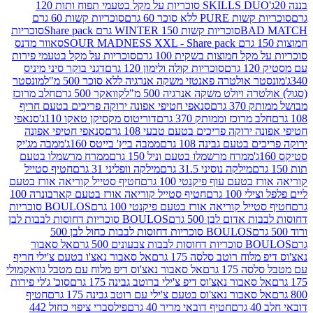
SKILLS DUO סוכריות על מקל בטעמי תפוח ותות 120
P ללא סוכר 60 גרם
סוכריות קשות 60 גרם
BAD
סוכריות קשות WINTER 150 גרם Share pack
סוכריות
סאוור מדנס
קל חמוצות בשקית 100 גרם
סוכריות על מקל בטעמי פירות
סוכריות קולה ולימון 120 גרם
דגני בוקר סיני מיניס
 אולטרה פאנטזי משקה אנרגיה ללא סוכר 500 מ"ל
מונסטר
ה ויולט משקה אנרגיה 500 מ"ל
קוואקר 500 גרם
חלב מרוכז
3 גרם
סנאפי חטיפי אפונה ירוקה פריכים בטעם חריף
 מרוכז וממותק 370 גרם
דוריטוס מקסיקן טאקו 110ג'
סנאפי
ירוקה פריכים בטעם טבעי 108 גרם
סנאפי חטיפי אפונה
בטעם גבינה 108 גרם
ממבה ביץ' בייטס 160ג'
ממבה מג'יק
ממרח מרשמלו בטעם וניל 150 גרם
ממרח מרשמלו בטעם
מילקה נוסיני 31.5 גרם
מילקה וופליני 31 גרם
חטיף סטייל
בטעם עוף פיקנטי 100 גרם
חטיף סטייל קוריאה אורז בטעם
100 גרם
חטיף סטייל קוריאה אורז בטעם קארבונרה 100
יל קוריאה אורז בטעם פיקנטי 100 גרם
BOULOS סוכריות
אדום לבן 500 גרם
BOULOS סוכריות דחוסות לבבות לבן
BOULOS סוכריות דחוסות לבבות כחול לבן 500
 צבעונים 500 גרם
אל סאבור
וח רוטב סלסה 175 גרם
אל סאבור נאצ'ו בטעם צ'ילי חריף
175 גרם
אל סאבור נאצ'וס דיפ מלוח עם מטבל גוואקמולי
סאבור נאצ'וס דיפ צ'ילי ברוטב גבינה 175 גרם
סוכ' ג'לי פירות
סאבור נאצ'וס בטעם צ'ילי עם רוטב גבינה 175 גרם
חטיף
חטיף דובאי מריר 40 גרם
פילסברי ציפוי כחול 442