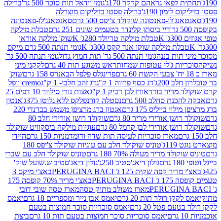
לפאי גראהם קרקר 170ג'
גומי וידאל תות סוכר 500 גר'
ברילה
לימון 190ג'
ברילה פסטו בזיליקום מוצרלה
ג'לו-פאנטונה שוקולד צ'יפס 500 גרם
סאנטאנג'לו-פאנטונה
דיי ביסתן קלינדר בטעמים שונים 251 גרם
טבלת מילקה
K
טבלת מילקה טריולד 280ג' K
שוק' מילקה אוראו
לת מילקה שוקו אנד קקס 300ג' K
גומי תנתה 500 גרם מיקס
 תות בננה
גומי תנתה 500 גר' תות חמוץ גדול
גומי תנתה 500 גר'
יות ג'לי עטופות שמחות
ראש משוגע תות 40 גרם
לקקני מיני
פרינגלס פלפל הבאנרס 158 גרם
שוק'
 200ג'
דג כסף פרווה 1 ק"ג
דג זהב חלבי- 1 ק"ג
cremo וופל
 מריר בודד
אורז לבן דביק 1 ק"ג
אצות נורי סילוור 10 דפים 25
נת סחלב 500 גרם
נסטלה קורנפלקס ללא גלוטן 375ג'
אנטון
וי בייליס 175 גרם
אנטון ברג מרציפן משמש בברנדי 220
שן אורירי מריר 80 גרם
שוקולד רושן אורירי חלב 80
ושן אורירי לבן קרמל 80 גרם
עוגיות מילקה ביסקוויט שוקולד
מארז סוכריות לעיסה תות שדה ודומדמניות 150 גרם
היידי
1ג'
טוניס שוקולד חלב עם עוגיות שוקולד צ'יפס 180
לד מריר מעולה 70% 180 גרם
טוניס שוקולד חלב עם שברי
גולון דיאג'סטיב 250ג'
גולון דיאג'סטיב ש.שועל שוק'
 קפה שקית 125 ג' PERUGINA BACI
באצ'י מיקס 3
PERUGINA
באצ'י מריר 70% קופסה 175
מארז משולב מתוק טסה
מארז טסה שובי דובי
קן רולר תות 20 גרם
יאמס אבן נייר ומספריים 18 גרם
יאמס
עם פטל 20 גרם
יאמס סוכריות סוכר חמוצות בטעם
יאמס סוכריות סוכר חמוצות בטעם תות 10 גרם
ביצת