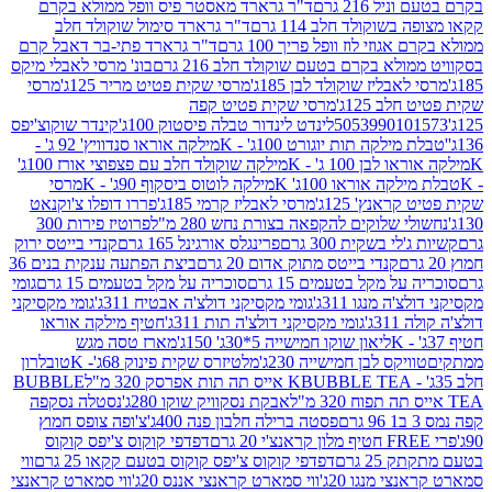
 216 גרם
ד"ר גרארד מאסטר פיס וופל ממולא בקרם
שוקולד חלב 114 גרם
ד"ר גרארד סימול שוקולד חלב
וזי לוז וופל פריך 100 גרם
ד"ר גרארד פתי-בר דאבל קרם
לא בקרם בטעם שוקולד חלב 216 גרם
בונ' מרסי לאבלי מיקס
בליז שוקולד לבן 185ג'
מרסי שקית פטיט מריר 125ג'
מרסי
ב 125ג'
מרסי שקית פטיט קפה
505399010
לינדט לינדור טבלה פיסטוק 100ג'
קינדר שוקוצ'יפס
ילקה תות יוגורט 100ג' - K
מילקה אוראו סנדוויץ' 92 ג' -
בן 100 ג' - K
מילקה שוקולד חלב עם פצפוצי אורז 100ג'
ה אוראו 100ג' K
מילקה לוטוס ביסקוף 90ג' - K
מרסי
אנץ' 125ג'
מרסי לאבליז קרמי 185ג'
פררו דופלו צ'וקנאט
 שלוקים להקפאה בצורת נחש 280 מ"ל
פרוטיז פירות 300
י בשקית 300 גרם
פרינגלס אורגינל 165 גרם
קנדי בייטס ירוק
קנדי בייטס מתוק אדום 20 גרם
ביצת הפתעה ענקית בנים 36
ל מקל בטעמים 15 גרם
סוכריה על מקל בטעמים 15 גרם
גומי
 מנגו 311ג'
גומי מקסיקני דולצ'ה אבטיח 311ג'
גומי מקסיקני
ג'
גומי מקסיקני דולצ'ה תות 311ג'
חטיף מילקה אוראו
ליאון שוקו חמישייה 5*30ג' 150ג'
מארז טסה מגש
יקס לבן חמישייה 230ג'
מלטיזרס שקית פינוק 68ג'- K
טובלרון
BUBBLE TEA אייס תה תות אפרסק 320 מ"ל
BUBBLE
אבקת נסקוויק שוקו 280ג'
נסטלה נסקפה
פסטה ברילה חלבון פנה 400ג'
צ'ופה צופס חמוץ
דפדפי קוקוס צ'יפס קוקוס
2 גרם
דפדפי קוקוס צ'יפס קוקוס בטעם קקאו 25 גרם
ווי
 מנגו 20ג'
ווי סמארט קראנצי אננס 20ג'
ווי סמארט קראנצי