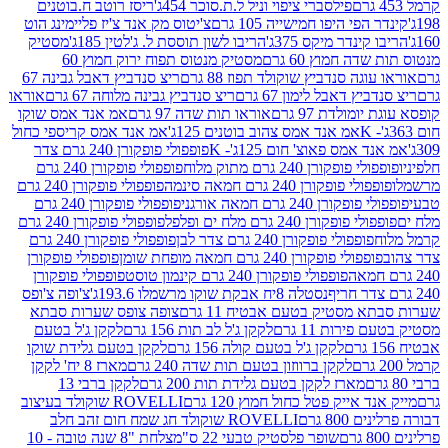
פילסברי ציפוי וניל ל.ת.סוכר 454ג'
ריסז רוטב ח.בוטנים
פי היפו חמישייה 105 גרם
צ'יטוס מק אנד צ'יז פליימינג הוט
ינדר מיקס 375ג'
הריבו לשון תוססת ל. ג'לטין 185ג'
מסטיק
ה חמוץ 60 גרם
מסטיק מנטוס תפוח ירוק חמוץ 60
גה סנדביץ שוקולד תפוז 88 גרם
ריצ סנדביץ דאבל גבינה 67
ץ דאבל לימון 67 גרם
ריצ סנדביץ גבינה מלוחה 67 גרם
אוראו
מולדת 97 גרם
אוראו תות שדה 97 גרם
אמ אנד אמס שוקו
אמ אנד אמס צהוב בוטנים 125ג'
אמ אנד אמס קריספי כחול
אמס פאוצ' חום 125ג'- K
פופפולי פופקורן 240 גרם צדר
פופקורן 240 גרם מתוק מלוח
פופפולי פופקורן 240 גרם
י פופקורן 240 גרם חמאה סינמה
פופפולי פופקורן 240 גרם
רן 240 גרם חמאה אורגני
פופפולי פופקורן 240 גרם
פופקורן 240 גרם מלח ים ופלפל
פופפולי פופקורן 240 גרם
פופפולי פופקורן 240 גרם צדר לבן
פופפולי פופקורן 240 גרם
פולי פופקורן 240 גרם חמאה מופחת שומן
פופפולי פופקורן
פופפולי פופקורן 240 גרם קינמון טוסט
פופפולי פופקורן
נסטלה 8יח אבקת שוקו מרשמלו 193.6ג'
צ'ופה צ'ופס
 מסטיק בטעם אבטיח 11 גרם
צופה צופס שערות סבתא
ירות 11 גרם
לקקן ג'ל לב תות 156 גרם
לקקן ג'ל בטעם
לקקן ג'ל בטעם קולה 156 גרם
לקקן בטעם גלידת שוקו
לקקן ברווזון בטעם תות שדה 240 גרם
מארז 8 יח' לקקן
מארז לקקן בטעם גלידת תות 200 גרם
לקקן ברבי 13
 אייק פטל כחול חמוץ 120 גרם
ROVELLI שוקולד בעיצוב
80 גרם
ROVELLI שוקולד חג שמח חום זהב חלב
שופר פלסטיק טבעי 22 ס"מ
צלחת "8 שנה טובה - 10