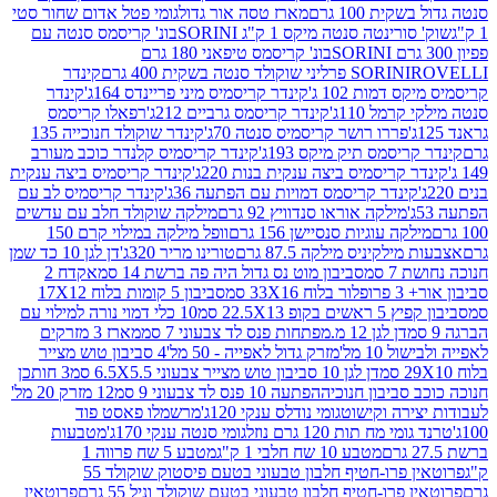
ת 100 גרם
מארז טסה אור גדול
גומי פטל אדום שחור סטי
רינטה סנטה מיקס 1 ק"ג SORINI
בונ' קריסמס סנטה עם
בונ' קריסמס טיפאני 180 גרם
גרם
SORINI
קינדר
דמות 102 ג'
קינדר קריסמיס מיני פריינדס 164ג'
קינדר
מל 110ג'
קינדר קריסמס גרביים 212ג'
רפאלו קריסמס
פררו רושר קריסמיס סנטה 70ג'
קינדר שוקולד חנוכייה 135
יסמס תיק מיקס 193ג'
קינדר קריסמיס קלנדר כוכב מעורב
 קריסמיס ביצה ענקית בנות 220ג'
קינדר קריסמיס ביצה ענקית
ינדר קריסמס דמויות עם הפתעה 36ג'
קינדר קריסמיס לב עם
מילקה אוראו סנדוויץ 92 גרם
מילקה שוקולד חלב עם עדשים
קה עוגיות סנסיישן 156 גרם
וופל מילקה במילוי קרם 150
לקיניס מילקה 87.5 גרם
טורינו מריר 320ג'
דן לגן 10 כד שמן
 סמ
סביבון מוט נס גדול היה פה ברשת 14 סמ
אקדח 2
33 סמ
סביבון 5 קומות בלוח 17X12
ופ 22.5X13 סמ
10 כלי דמוי נורה למילוי עם
דן לגן 12 מ.מפתחות פנס לד צבעוני 7 סמ
מארז 3 מזרקים
10 מל'
מזרק גדול לאפייה - 50 מל'
4 סביבון טוש מצייר
דן לגן 10 סביבון טוש מצייר צבעוני 6.5X5.5 סמ
3 חותכן
סביבון חנוכיה
הפתעה 10 פנס לד צבעוני 9 סמ
12 מזרק 20 מל'
ירה וקישוט
גומי נודלס ענקי 120ג'
מרשמלו פאסט פוד
 מח תות 120 גרם נוזל
גומי סנטה ענקי 170ג'
מטבעות
מטבע 10 שח חלבי 1 ק"ג
מטבע 5 שח פרווה 1
פרוטאין פרו-חטיף חלבון טבעוני בטעם פיסטוק שוקולד 55
פרו-חטיף חלבון טבעוני בטעם שוקולד וניל 55 גרם
פרוטאין