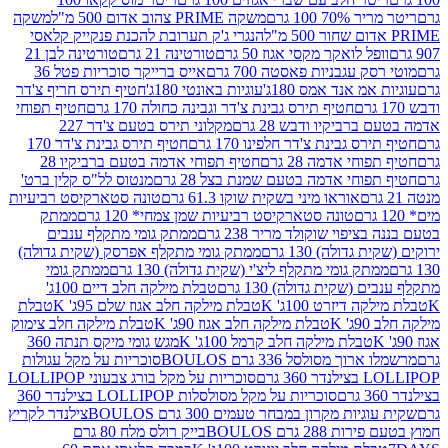
 100 גרם
משקה PRIME צהוב אדום 500 מ"ל
משקה
הנגרי ג'ק תערובת להכנת פנקייק קלאסי
ל לואקר מקסי אגוז 50 גרם
טורטינה 21 גרם
טורטינה לבן 21
 עגבניות פאסטה 700 גרם
אייס ברייקר סוכריות פטל 36
מ אנד אמס 180ג'
עוגיות באונטי 180ג'
חטיף תירס חריף צ'דר
חטיף תירס גבינת צ'דר וגבינה כחולה 170 גרם
חטיף תפוחי
ביקיו ודבש 28 גרם
מקלוני תירס בטעם צ'דר 227
 גבינת צ'דר חלפינו 170 גרם
חטיף תירס גבינת צ'דר 170
חי אדמה 28 גרם
חטיף תפוחי אדמה בטעם ברביקיו 28
וחי אדמה בטעם שמנת בצל 28 גרם
מנטוס לל"ס קלין ברט'
אוראו מיני בשקית שוקו 61.3 גרם
טונה סטארקיסט רביעיות
טונה סטארקיסט רביעיות שמן צמחי* 120 גרם
ממתק
יפוי שוקולד מריר 238 גרם
ממתק גומי מתקלף ענבים
דולה) 130 גרם
ממתק גומי מתקלף אפרסק (שקית גדולה)
ק גומי מתקלף ליצ'י (שקית גדולה) 130 גרם
ממתק גומי
(שקית גדולה) 130 גרם
טבלת מילקה חלב דיים 100ג'
דיזרט 100ג' K
טבלת מילקה חלב אגוז שלם 95ג' K
טבלת
K
טבלת מילקה חלב אגוז 90ג' K
טבלת מילקה חלב צימוק
טבלת מילקה חלב קרמל 100ג' K
מגש גומי מיקס תנתה 360
 מסולסל 336 גרם BOULOS
סוכריות על מקל עגולות
 גרם
סוכריות על מקל בורג צבעוני LOLLIPOP
סוכריות על מקל מסולסלות LOLLIPOP בצילנדר 360
ות מקרון במבחר טעמים 300 גרם BOULOS
צילנדר לקריץ
28 גרם BOULOS
בייק רולס מלח 80 גרם