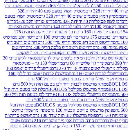
נוטלה 200 גרם
גולון טווינס ללא ת.סוכר 147ג'
גולון סנדוויץ'
250ג'
גולון דיאג'סטיב מוזלי 365ג'
מסטיק חמוץ בטעם תות
מסטיק חמוץ בטעם מנגו 40 יחידות 328
 בטעמים שונים 40 יחידות 328 גרם
מסטיק חמוץ בטעם
רה 40 יחידות 328 גרם
בד"צ טורינו חלב 320ג'
בד"צ
100ג'
הריבו בלוני לבבות 140 גרם
הריבו נחשים תאומים
שקית 160 גרם דובי צבעוני
הריבו מיקס אדומים 175
ים 175 גרם
ריטר לבן סמרטיס 100 גרם
ריטר חלב סמרטיס
יטוס רוטב דיפ סלסה חריף עדין 300 גרם
דוריטוס רוטב דיפ
ם
דוריטוס רוטב דיפ סלסה חריף 300 גרם
דוריטוס
ת חמוצה ושום 280 גרם
קווסט עוגיית חלבון שוקולד
 עוגיית חלבון חמאת בוטנים שוקולד צ'יפס
מארז לקקן ברבי 30
קינדר ג'וי שלישייה 60 גרם
מרשמלו 150 גר – סוניק
מארז
מס צבעוני 18 יח' 270 גרם
מרשמלו פרחים יאמס 160
בבות יאמס 160 גרם
מרשמלו לבבות יאמס כחול לבן 160
ממתק מרשמלו פרחים צבעוני בטעם תות וניל 500 גרם
ממתק מרשמלו לבבות ורוד לבן בטעם תות וניל 500 גרם
ממתק מרשמלו מסולסל BOULOSתכלת לבן בטעם תות וניל
ממתק מרשמלו מסולסל BOULOSורוד לבן בטעם תות וניל 500
ממתק מרשמלו כריות ורוד,לבן בטעם תות וניל 500 גרם
ממתק מרשמלו מסולסל צבעוני BOULOSבטעם תות וניל
ין מרשמלו טוויסט אבטיח 120 גרם
פופין מרשמלו טוויסט
פופין מרשמלו 3D תות שדה 100 גרם
קטשופ סרירצ'ה
סוכריות סודה בצורת אבן נייר ומספרים 216 גרם
פס טעים
טי עשירייה 150 גרם
לקקן שרביט הקסמים 24 גרם
פס