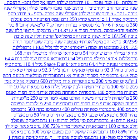
מרכז שולחן רימון אקרילי זהב+ הדפסה -
ר זהב דקורטיבי + כיתוב שנה טובה
קישוטי שולחן אקרילי שנה
יח'
קישוטי שולחן אקרילי שנה טובה -כסף - 5 יח'
דג כסף
 ס"מ
דבש לחיץ 250 גרם עמק חפר
עוגת דבש עוגל'ה
טיק בצורת רימון ק. 7 ס"מ-שקוף
חב' 6 כלי
 -בצורת תפוח 12.8*13.8*7 ס"מ
קופ' קרטון חלון שנה
קפ' קרטון חלון שנה טובה
אגרת+ מעטפה שנה טובה שופר/ספר תורה
מגנט חג שמח 5*9
אוראו שוקולד גליל 110.4 גרם
גלילות
קרם שוקולד 54 גרם
אוראו שוקולה מרשמלו תות 168
ראו במילוי קרם וניל 54 גרם
אוראו עוגיות שוקולד חום 64.4
ת וניל 64.4 גרם
אוראו Space Dunk גליל 110.4 גרם
חטיף
גרם
חטיף טאקיס דרגון צ'ילי 92.3 גרם
חטיף טאקיס
ממתק בקבוקי שעווה 39 גרם
סוכריות ממולאות בטעם דבש
יני 200 גרם
איטריות אורז מקלות 600 גרם
לוק או לוק גומי
טודיי חטיף חלבון קרמל מלוח 65 גרם
מארז של 10 יח'
ס 140 גרם
פחית תפוחחה משקה אורגני מוגז תפוח ואננס
ת לימוננדה משקה אורגני מוגז- לימון וליים 250 מ"ל
פחית
אורגני מוגז תפוזי דם ודומדמניות 250 מ"ל
גרגרי טפיוקה
גרגרי טפיוקה גדולים 400 גרם
מיסו כהה 500 גרם
מיסו
נאצ'וס טבעי 50 גרם
נאצ'וס תירס כחול 50 גרם
נאצ'וס
פרינגלס סין פלפל ופרמזן 110 גרם
ביאנקה שוקולד
ם
ביאנקה שוקולד מריר 72% 100 גרם
ביאנקה שוקולד
ביאנקה שוקולד לבן בטעם קרמל 100 גרם
ביאנקה
100 גרם
גומי לעיסה צבעוני 1 ק"ג
גומי לעיסה אבטיח 1