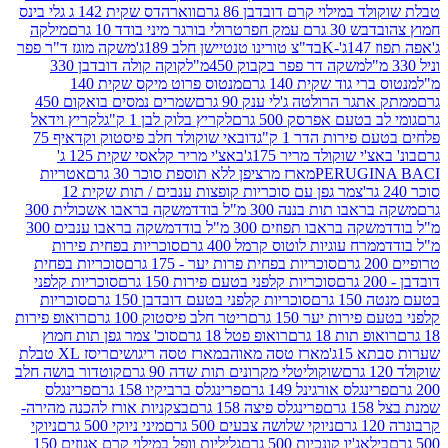
במילוי קרם דובדבן 86 גרם
ווארהדס שקית 142 ג גלי בינס
בש 30 גרם עמק חפר
טרולי בורגר מיני בודד 10 גרם
מילקה
K
בד"צ טורינו טנטיישן חלב 189ג'
משקה מוגז ד"ר פפר
משקה דר פפר בקבוק 450מ"ל
קוקה קולה דובדבן 330
 גוד שקית 140 גרם
מנטוס פרוט מיקס שקית 140
ר הרולטה ג'לי ענק 90 גרם
שמרים נמסים בואקום 450
בטעם אפרסק 500 גרם
לקריץ בלוק לבן 1 ק"ג
לקריץ וידאל
ירות הדר 1 ק"ג
דובאי שוקולד חלב פיסטוק וקדאיף 75
י שוקולד מריר 175ג'
באצ'י מריר קלאסי שקית 125 ג'
PERUGI
מארז מרציפן ללא תוספת סוכר 30 גרם
אטריות
צמר גפן עם סוכריות קופצות ענבים / תות שקית 12
 תות בננה 300 מ"ל בודד
משקה בראבו אשכולית 300
ה בראבו תפוזים 300 מ"ל בודד
משקה בראבו ענבים 300
רח עוגיות לוטוס קרמל 400 גרם
סוכריות בפחית פירות
סוכריות בפחית פרות יער - 175 גרם
סוכריות בפחית
סוכריות קלפני בטעם פירות 150 גרם
סוכריות קלפני
גרם
סוכריות קלפני בטעם דובדבן 150 גרם
סוכריות
רות יער 150 גרם
ריטר חלב פיסטוק 100 גרם
רואופ פירות
תות 18 גרם
רואופ פטל 18 גרם
סוכ' צמר גפן תות חמוץ
1ג'
מארז טסה מאוהב
מארז טסה ריגושים
ריסז XL טבלת
שוקוליטלי מקרונים תות שדה 90 גרם
קוטדור בושה חלב
גלס אורגינל 149 גרם
פרינגלס ברביקיו 158 גרם
פרינגלס
פרינגלס פיצה 158 גרם
בצקניות אורז להכנה מהירה-
ניוקי שלושה צבעים 500 גרם
מיני ניוקי 500 גרם
ניוקי
ג'יו קונכיות 500 גרם
גליליות וופל במילוי קרם אגוזים 150