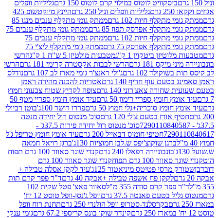
ביסקוויט לוטוס במילוי קרם לוטוס 150 גרם
גליליות וופלים
 גרם
גליליות וופלים וניל 250 גרם
היינץ מיוקטשופ 425
י מתקלף חיות 102 גרם
ממתק גומי מתקלף ענבים מנגו 85
י מתקלף אפרסק תפוז 85 גרם
ממתק גומי מתקלף ענבים 75
י מתקלף חיות 102 גרם
ממתק גומי מתקלף ענבים 75
י מתקלף אפרסק 75 גרם
ממתק גומי מתקלף ליצ'י 75
לוטיזן ביטקוין 1 ק"ג
מטבעות מולטיזן 5 ש"ח 1 ק"ג
הרשי
 מיקס 181 גרם
הרשי לבבות אקסטרה קרימי 181 גרם
הרשי
שוקולד 102 גרם
ג'ולי ראנצ'ר גומי מארז לב 107 גרם
נודלס
בטעם עוף חריף 140 גרם
אטריות להכנה מהירה ראמן
שחורה צאצ'רוני 140 גרם
צופה לקריץ שטוח צבעוני חמוץ
מץ חומץ ספריי רימון 50 גרם
עיד אומץ חומץ ספריי מטף 50
 חומץ סוכריה+גלי חמוץ 50 גרם
פררו רושר 100ג'
בוטן רביולי
ף אורז בטעם צ'לי 120 גרם
סוכ' מנטוס רול יחידה מנטה
סוכ' מנטוס רול יחידה פירות 37.5ג' -
72901
חטיפי חומוס דבאייל 200 גרם
עיד אומץ חומץ טריפל ג'ל
ברגן שוקוצ'יפס ש.לבן חמוציות 130ג'
ברגן רויאל חמאה
בונבוניירה רפאלו 240 גרם
קנדי שוגר סאוור 100 גרם תפוח
וור 100 גרם תפוח
קנדי שוגר סאוור 100 גרם
 מרסי פטיטס מיניאטור 125ג'
עיד לקקן אסלה טבילה +
לקקן פח אשפה טבילה +אבקה 40 גרם
ד"ר פפר קרם תות
 פפר קרם סודה 355 מ"ל
סאוור פאצ' פטל שקית 102
יל בטעם פאנטה 37.5 גרם
וופל ג'נסן-וופל טוסט 12 יח'
בקרסלנד-סטרופ וופל הולנדי 250 גרם
תחנת רוח וופל
קינדר שוקו בונס קריספי 67.2 גרם
גומי ענקי