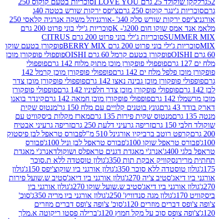
2 גרם I LOVE YOU
סוכריות בטעם קוקוס 250
ינגר קוקוס 250 גרם
צ'יפס ירקות שורש בטטה 40ג
רקות שורש סלק 40ג' -אורגני
הל משקה אנרגיה קלאסי 250
 שוקו חום 200ג'- K
סוכריות ג'ילי בוני פרוט 200 גרם
SUM
סוכריות ג'ילי בוני פרוט 200 גרם CITRUS
ילי בוני פרוט 200 גרם BERRY MIX
פופקורן בטעם שוקו
פופקורן בטעם קרמל 60 גרם OISHI
פופפולי פופקורן מוכן
פופפולי פופקורן מוכן מתוק מלוח 142 גרם
פופפולי
פלפל מלח ים 142 גרם
פופפולי פופקורן מוכן קרמל 142
ופקורן מוכן גבינה נאצו 142 גרם
פופפולי פופקורן מוכן צדר
פופפולי פופקורן מוכן צדר חלפיניו 142 גרם
פופפולי פופקורן
גרם
פופפולי פופקורן מוכן חמאה 142 גרם
קינדר בואנו
ם
גונץ בוטנים קלויים עם מלח 150 גר'
מנטוס שקית
מנטוס שקית פירות 135 גרם
מארז מקלות ביסקוויט עם
גרם
זריפה גרעיני דלעת 250 גרם
זריפה גרעיני אבטיח
ט רוטב ברביקיו אורגינל 510 מ"ל
פבורס טראפל לבן פיסטוק
טראפל שוקו 100ג'
פבורס טראפל לבן וניל 100ג'
פבורס
ג'
אנרג'י מאגדת דגנים טראפלס ושוקולד
אנרג'י מאגדת
ר
נסקוויק אבקת תות 350ג'
גולון טוסטדה ללא ת.סוכר
וסטדה ללא סוכר 350ג'
גולון אורגני ביו שוקוצ'יפס 150ג'
גולון
אג'סטיב צ'יה 270ג'
גולון אורגני ביו דיאג'סטיב ש.שועל פירות
אורגני ביו דיאג'סטיב ש.שועל שוקו 270ג'
גולון אורגני ביו
גולון מגה סנדוויץ' 250ג'
גולון אורגני ביו מריה 350ג'
סוכ'
ברים מוזרים 120ג'
סוכ' צ'ופה צ'ופס דברים מוזרים
צופס סוכ על מקל חמוץ 120ג'
ברילה פסטו ריקוטה א.מלך