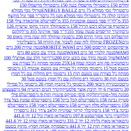
טרולי מרשמלו בננה 150 גרם
טרולי מרשמלו 150
לא 75 גרם ENERGY BALLZ
טרולי גומי ממולא
גרם
טרולי גומי ממולא מנגו 75 גרם
ד"ר פפר וניל מוקצף
 פפר בטעם אוכמניות 355 מ"ל
פרינגלס אדובאדה צילי 158
נגלס דבש חרדל 158 גרם
שוקולד קינדר מקסי שישייה 126
ריסמיס סנטה עומד 55ג'
ד"ר פפר אורגינל 355 מ"ל
קלוגס
 בוקר תירס 250 גרם
גונץ שוקולד לוח שנה מיקי מאוס 50
 את הקרח 50 גרם
צילינדר
50 גרם MORITZ WAWI
סנטה שקית 200 גרם
לנדר 50 גרם WAWI
סנטה בודד עם כובע 80 גרם
 סנטה בודד עם כובע וכיס 200גר'
ריטר חלב עם אמיצ'לי 100
 זהב חנוכה שמח 25X14 סמ
גוסי ממתק ג'ל בצורת עט
ם
גוסי ממתק ג'ל בצורת עט בטעם אבטיח 15 גרם
גוסי
ורת עט בטעם תות 15 גרם
גומי דיפ מקלות עם ג'ל חמוץ
ם
גומי דיפ מקלות עם ג'ל חמוץ בטעם פטל 30
דובאי 200 גרם
גוסי ג'ל בקבוק חמוץ 20 גרם
גוסי ג'ל סמיילי
וצר פלסטיק
קינדר דגנים רביעייה 94 גרם
צעצוע
סוכריות
לקקן סיסי סטיקס פינגווין תות 9 גרם
פרינגלס פילי
רם
פרינגלס הכל בייגל 158 גרם
פרינגלס שמנת בצל צדר
נגלס מלח וינגרייט 158 גרם
פרינגלס ראנץ' 158 גרם
פרינגלס
קיבלר קרקר שמינייה קלאב צ'דר 311 גרם
פררו
אסורטמנט 197.8 גרם
אוראו מארז וניל 12 יח' 441.6
ידה 12 יח' 331.2 גרם
אוראו מארז שוקו 12 יח' 441.6
ת 12 יח' 441.6 גרם
ממתק אבקה חמוץ- מתוק בטעם