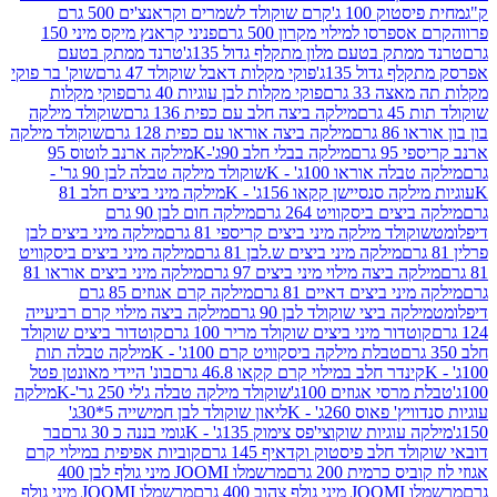
ק 100 ג'
קרם שוקולד לשמרים וקראנצ'ים 500 גרם
רסו למילוי מקרון 500 גרם
פניני קראנץ מיקס מיני 150
תק בטעם מלון מתקלף גדול 135ג'
טרנד ממתק בטעם
גדול 135ג'
פוקי מקלות דאבל שוקולד 47 גרם
שוק' בר פוקי
 33 גרם
פוקי מקלות לבן עוגיות 40 גרם
פוקי מקלות
רם
מילקה ביצה חלב עם כפית 136 גרם
שוקולד מילקה
 גרם
מילקה ביצה אוראו עם כפית 128 גרם
שוקולד מילקה
גרם
מילקה בבלי חלב 90ג'-K
מילקה ארנב לוטוס 95
ה אוראו 100ג' - K
שוקולד מילקה טבלה לבן 90 גר' -
ה סנסיישן קקאו 156ג' - K
מילקה מיני ביצים חלב 81
ים ביסקוויט 264 גרם
מילקה חום לבן 90 גרם
ולד מילקה מיני ביצים קריספי 81 גרם
מילקה מיני ביצים לבן
מילקה מיני ביצים ש.לבן 81 גרם
מילקה מיני ביצים ביסקוויט
 ביצה מילוי מיני ביצים 97 גרם
מילקה מיני ביצים אוראו 81
י ביצים דאיים 81 גרם
מילקה קרם אגוזים 85 גרם
קה ביצי שוקולד לבן 90 גרם
מילקה ביצה מילוי קרם רביעייה
דור מיני ביצים שוקולד מריר 100 גרם
קוטדור ביצים שוקולד
טבלת מילקה ביסקוויט קרם 100ג' - K
מילקה טבלה תות
נדר חלב במילוי קרם קקאו 46.8 גרם
בונ' היידי מאונטן פטל
סי אגוזים 100ג'
שוקולד מילקה טבלה ג'לי 250 גר'-K
מילקה
פאוס 260ג' - K
ליאון שוקולד לבן חמישייה 5*30ג'
וגיות שוקוצי'פס צימוק 135ג' - K
גומי בננה כ 30 גרם
בר
 חלב פיסטוק וקדאיף 145 גרם
קוביות אפיפית במילוי קרם
 כרמית 200 גרם
מרשמלו JOOMI מיני גולף לבן 400
400 גרם
מרשמלו JOOMI מיני גולף