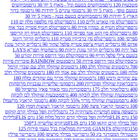
מבוקשים בטעם וניל - מארז 5 יח' 30 גרם
מבוקשים
5 יח' 30 גרם
גומי עיניים 5 יחידות 90 גרם
גומי כדור
מבוקשים בטעם בננה - מארז 5 יח' 30
ין טארט וליים 110 גרם
פרינגלס סין מלפפון מלח ים 110
חטיף פ. כמהין פירה 80 גרם
פרינגלס חטיף סטייק כבד אווז
לס סין הוט אנד ספייסי 110 גרם
פרינגלס חטיף רוז קריספי
פרינגלס סין ברביקיו סטייק 110 גרם
לייס קרקר רוטב
לייס חטיף צ'יפס סטייק פלפל שחור 90 גרם
לייס קרקר עוגת
לייס קרקר עוגת ירקות 90 גרם
חטיף תפו"א LAYS
פל חריף 90 גרם
סקיטלס גומי דרופס פירות יוגורט 50
ומי דרופס פירות 50 גרם
מנטוס RAINBOW סוכריות פירות
יס שוקולד חלב 180 גרם
טוניס שוקולד חלב עם שברי קרמל
טוניס שוקולד חלב עם אגוזי לוז 180 גרם
טוניס שוקולד חלב
 180 גרם
טוניס שוקולד מריר עם שקדים ומלח 180
וקולד וסוכריות 200 גרם
מוטי שלישיית עגבניות מרוסקות
ר חלב 175 גרם
סוכריות גומי סאוור פאץ' טרופיקל 80
וקולד חלב לובקה 400 גרם
מטבעות שוקולד לבן לובקה
ות שוקולד מריר 55% לובקה 400 גרם
גומי קראנץ' מרשמלו
י קראנץ' פיצה 100 גרם
גומי קראנץ' רצועות חמוץ 120
ס חמישיית משרוקית 75 גרם
גליליות וופל במילוי קרם קוקוס
גליליות וופל במילוי קרם קרמל מלוח 150 גרם FLIS
גליליות
קקאו 150 גרם FLIS
סניקרס שלישייה 3*50ג'
סקיטלס GIANTS סוכריות ממולאות בג'ל טעמי פירות 125
ורגר ביג 50 גרם
ריטר במילוי מרציפן 100 גרם
ריטר פרלין
ר חלב עם שברי אגוזים 100 גרם
ריטר מוס קקאו 100