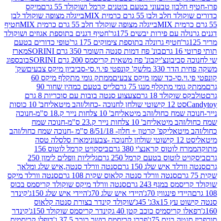
בון טבעוני בטעם בוטנים קרמל ושוקולד 55 גרם
מיקס
 ולבן 55 גרם כרמית MIX
בייגלה מצופה שוקולד לבן
בייגלה מצופה שוקולד חלב 55 גרם כרמית MIX
חטיף
עם פירות יבשים 175גר'
חטיף דגנים בתוספת אגוזים ושוקולד
חטיף גרונלה בתוספת צימוקים 175 גר'
טופי כדורים בטעם
ם
בונ' פח דמות סנטה השומר 350 גרם SORINI
מארז
ביבונצ'יק
בונ' פח משאית קריסמס 200 גרם SORINI
בובספוג
 330 מל
שק' קונפטי פי.וי.סי-סביביון מיקס צבעים
שק'
וי.סי-כד שמן מיקס צבעים
ממתק גומי מתקלף מיקס 60
י מתקלף מנגו 75 גרם
לייס בטעם כמהין שחור 90
קולד 18 גרם
צעצוע סנטה בובות עם סוכריות 8 גרם
1 קישוטי שולחן לחנוכה -כחול/זהב מיטאלי
חב' 10 כוסות
 שמח כחול/זהב מיטאלי
חב' 10 צלחות נייר ק.18 ס"מ-חנוכה
הב מיטאלי
חב' 10 צלחות נייר ק.23 ס"מ-חנוכה שמח
יטאלי
קפ' קרטון + חלון- 8/51/18 ס"מ -חנוכה שמח כחול/זהב
עוני
מארז סלסלה טסה
לוטוס קראנצ'י 380 גרם
ביסקויט קרמל לוטוס 156
לוטוס בטעם קרמל 250 גרם
גליליות וופלים לימון 250
ד איש שלג 150 גרם
סנטה וורלד סנטה,איש שלג ומלאך
סנטה וורלד סנטה קלאוס שקית 108 גרם
סנטה וורלד מיקס
 במגף 243 גרם
סנטה וורלד מיקס שוקולד קריסמס בכוס
י פינגווין 70ג'
היידי איש שלג 70ג'
היידי איש שלג 150ג'
קינדר
3xג' 45ג'
שוקולד קינדר בצורת סנטה קלאוס
קריסמיס כוכב קטן 40 ג
קינדר קריסמס שוקולד 150ג'
קינדר
בנים 75ג'
פררו קריסמס רושר כוכב 37.5 ג'
דופלו קריסמיס