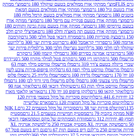
וצ'י ממתקי אורז ממולאים בטעם שוקולד 180 גרם
מוצ'י ממתק
180 גרם
מוצ'י ממתקי אורז ממולאים בטעם חמאת
מוצ'י ממתקי אורז ממולאים בטעם קרמל מלוח 180
תק אורז בטעם פנקייק עם מייפל 180 גרם
מוצ'י ממתק אורז
18 גרם
מוצ'י ממתק אורז בטעם עוגת גבינה ותותים 180
תק אורז בטעם תה מאצ'ה וחלב 180 גרם
אמיצ'לי קרם חלב
סוכריות 100 גרם
ממרח דובאי פטל חלבי 500 גרם
קרמבה
פרורי קראמבל 400 גרם
רוטב פירות יער 300 מ"ל
רוטב
 300 מ"ל
רוטב נוצ'יטלו חלבי 300 מ"ל
מלית פירות יער
דבן אמרנה בסירופ 300 גרם
מילוי קינמון 500 גרם
קרם
קרמו ריו 500 גרם
קרם פטל למילוי מקרון 500 ג'
סניידרס
טעם צ'דר 319 גרם
מלו מרשמלו טוויסט מילוי תפוח 63
לו טוויסט מילוי תפוז 63 גרם
לקקן פיןפופ-פירות צובע לשון
מרשמלו גלידה 100 גרם
מרשמלו גלידה 25 גרם
מלו פלוס
עוני 100 גרם
מלו פלוס מרשמלו מיני ורוד לבן 100 גרם
מלו
 מילוי תות 63 גרם
שוקולד דובאי 60 גרם
לואקר אגוז 90
ו 90 גרם
לקקן פיןפופ 10 יח' 170 גרם
אוראו קלאסי מארז
לוקיטוס סוכריות על מקל בטעמי פירות 120
סוכריות על מקל חמוצות 120 גרם
מארס שלישייה
פירות יער 38 גרם
סוכריה על מקל בטעמים 22 גרם
NIK L
מסטיק חמישיות בטעמים 21.5 גרם
מסטיק
מזוודת הממתקים של מקס וטסה
מאפין דובאי
יה XL מסטיק אבטיח 250 מ"ל
משקה אנרגיה XL
2 מ"ל
גם דיפ בטעם תות 67 גרם
גם דיפ בטעם פטל 67
ס ריינבואו פירות 37.5 גרם
טובלרון חלב 360ג'
לקריץ ונקו