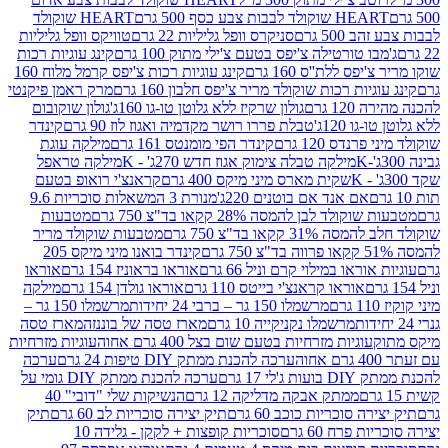
ולד לבבות צבע כסף 500 גרם
HEART שוקולד
50 גרם
סניקרס וופל גליליות 22 גרם
טוויקס וופל גליליות
ו טורטילה צ'יפס בטעם צ'ילי מתוק 100 גרם
קינג עוגיות רכות
ס ללת''ס 160 גרם
קינג עוגיות רכות צ'יפס קרמל מלוח 160
יות רכות שוקולד מריר צ'יפס חלבון 160 גרם
מרק ראמן פיקנטי
 גרם
גולון שרקיז ללא גלוטן טו-גו 160ג'
גולון שוקובום
 120ג'
טבלת פררו רושר מקדמיה ואגוז לוז 90 גרם
קינדר
נדס 120 גרם
קינדר הפי מומנטס 161 גרם
מילקה עוגת
מילקה טבלה צימוק אגוז חדש 270ג' - K
מילקה טראפל
שקית מארס מיני מיקס 400 גרם
קראנצ'י רואופ בטעם
אם אנד אם בוטנים 220ג'
מנורת 3 המשאלות סוכריות 9.6
לד לבן להמסה 28% קקאו בד"צ 750 גרם
מטבעות
 קקאו בד"צ 750 גרם
מטבעות שוקולד מריר
קינדר בואנו מיני מיקס 205
ראו במילוי קרם וניל 66 גרם
אוראו בראוניז 154 גרם
אוראו
אוראו קראנצ'י בייטס 110 גרם
אוראו גולדן 154 גרם
מילקה
מרשמלו 150 גר – ברבי 24 יחידות
מרשמלו 150 גר –
מרשמלו נקניקייה 10 גרם
מארז טסה של בוננזה
מארז טסה
עוגיות מזרחיות בטעם שום בצל 400 גרם אחוה
עוגיות מזרחיות
ערכה להכנת ממתק DIY טיפות 24 גרם
ערכה
 17 גרם
ערכה להכנת ממתק DIY גומי על
ממתק אבקה מדליקה 12 גרם
הנשיקות שלי "דובי" 40
 סוכריות כוכב 60 גרם
תיק יצירה סוכריות לב 60 גרם
תיק
פרח 60 גרם
סוכריות קופצות + לקקן - גלידה 10