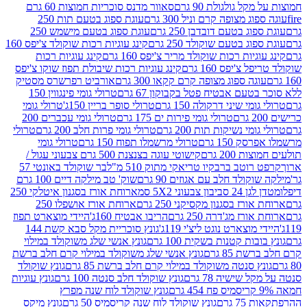
 גולגולת 90 גרם
סאוור מדנס סוכריות חמוצות 60 גרם
 מצופה קרם וניל 300 גרם
עוגת ספוג בטעם תות 250
 בטעם דובדבן 250 גרם
עוגת ספוג בטעם מישמש 250
ג בטעם שוקולד 250 גרם
קינג עוגיות רכות שוקולד צ'יפס 160
יות רכות שוקולד מריר צ'יפס 160 גרם
קינג עוגיות רכות
'יפס 160 גרם
קינג עוגיות רכות שיבולת תפוז שוקו צ'יפס
ה ספוג מצופה קרם קקאו 300 גרם
אורביט רפרשרס מסטיק
עם אבטיח פטל בקבוקון 67 גרם
טרולי גומי פינגווין 150
י שיני דרקולה 150 גרם
טרולי סופר בריין 150ג'
טרולי גומי
טרולי גומי פירות ים 175 גרם
טרולי גומי עכברים 200
י נשיקות תות 200 גרם
טרולי גומי פרות חלב 200 גרם
טרולי
150 גרם
טרולי מרשמלו תפוח 150 גרם
טרולי גומי
200 גרם
קישוטי עוגה בצנצנת 500 גרם צבעוני עגול /
טב ברבקיו טריאקי מתוק 510 מ"ל
בר שוקולד באונטי 57
ולד חלב עם אגוזים 90 גרם
שוק' טב מילקה דיים 100 גרם
יבון צבעוני 5X2 סמ
ארוחת אורז בסגנון איטלקי 250
ז בסגנון מקסיקני 250 גרם
ארוחת אורז אושפלו 250
ז מג'דרה 250 גרם
הריבו אבטיח 160ג'
היידי מוצארט תפוז
וצארט נוגט ליצ'י 119ג'
גונץ סוכריית מקל סבא קשת 144
ת קטנות בשקית 100 גרם
גונץ אנשי שלג משוקולד במילוי
85 גרם
גונץ אנשי שלג משוקולד במילוי קרם חלב ברשת
 סנטה משוקולד במילוי קרם חלב ברשת 85 גרם
גונץ שוקולד
שישיה 78 גרם
גונץ שוקולד חלב סנטה 100 גרם
גונץ עוגיות
גונץ שוקולד לוח שנה מפרץ
גרם
גונץ שוקולד לוח שנה קריסמיס 50 גרם
גונץ מיקס