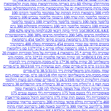
ד 60 גרם באריזה מהודרת
מארז טסה מנות קלאסי
מארז
מתמיד
מארז ים של מותגים
מארז סירת מתוקטסה
סילאן טבעי
מארז התיק המתוק של טסה
גומי בליסטר דובדבן 100
טר תות שדה 100 גרם
גומי בליסטר עכביש 100 גרם
גומי
 גרם
גומי בליסטר מילקשייק 100 גרם
גומי בליסטר
גומי בליסטר דובי 100 גרם
ממרח סיפקולוס 300 גרם
CHO
בונ' היידי בוקה דובאי 120ג'
למקה מרציפן 62% 200
54% 200 גרם
למקה מרציפן 38% 200 גרם
קונפיטורת
3 גרם
חמאת בוטנים סקיפי קלאסי 454 גרם
חמאת
עם שברי בוטנים 454 גרם
ממרח נוטלה 400 גרם
קינדר
10 גרם
מפת שולחן פורים כ 274*137 סמ ניילון
מארז
רים * 25 גרם
מארז 4 סוכריות על מקל וסוכריות קופצות 20
חב' 10 שקית נשיאה פלסטיק 22*32 ס"מ -מסכה-זהב
כה-זהב
שקית נייר לבקבוק
שקית נייר 30/23/10 ס"מ-פורים
-זהב מיטאלי
שקית נייר 38.5/31/11 ס"מ-פורים
זהב מיטאלי
קופ' קרטון חלון 18/15/8 ס"מ -פורים שמח-דגם
קית קרטון 24.5/19/8 ס"מ-פורים שמח-דגם בועות דקל
גומי
קליק מיני כדורים 30 גרם
קליק מיני קורנפלקס 30 גרם
הום
ייגלה עגול מצופה בשוקולד לבן 120 גרם
מארז טסה
'לי בטעם פטל 175 גרם
סוכריות ג'לי בטעם ענבים 175
ג'לי בטעם תות שדה 175 גרם
רוטב תיבול בטעם סריראצ'ה
ריות נודלס פתאי עבה/דק 200 גרם
רוטב טריאקי שומשום
ב טריאקי 300 מ"ל
רוטב סאטה 240 גרם
רוטב חמוץ מתוק
ב צ'ילי מתוק 300 מ"ל
HEART שוקולד לבבות צבע אדום