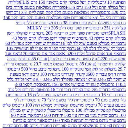
גליליות וופל במילוי קרם בראוניז 150 גרם FLIS
גליליות
יל 150 גרם FLIS
סוכריות ממולאות בטעם פירות בים
סוכריות ממולאות בטעם חלב קפה קפה לייק 351 גרם
רושן
351 גרם
סוכריות טופי ממולאות בטעם חלב כוס חלב 150
ולד רושן עם בוטנים 38 גרם
רושן סוכריות ג'לי קרייזי
סוכריות טופי כוס חלב 305 גרם MILKY
ושו סוכריות טופי חלב קורובקה 205 גרם
חטיף שוקולד רושן
לה 43 גרם
חטיף שוקולד רושן ממולא קרם קרמל 43
ולא בטעם שוקולד לבן 8 גרם
מזרק שוקולד חלב אגוזי לוז 60
לד חלב לבן 60 גרם
קינדר הפי היפו אגוזי לוז חמישייה 105
מס קרמל מלוח 200ג' K
אם אנד אם קריספי 170ג'
אמ אנד
גונץ סנטה קלאוס ביירן מינכן (אדום) 85 גרם
גונץ סנטה
ד (צהוב) 85 גרם
סוכ' מנטוס מנטה 29.7 גרם
מנטוס פירות
ק או לוק גומי נקניקייה 100 גרם
גומי כובע כחול 500 גרם
גולון
ית 600ג'
קינדר קינדריני מאגדת 100 גרם
אוראו מצופה
'
אוראו מצופה שוקולד חלב 246ג' - K
אוראו גלידה גליל
ילקה עוגיות סנסיישן אוראו 156 גרם
אבקת קקאו 400
רים מזל טוב בצורת דובי ורוד 16 גרם
טופי כדורים מזל טוב
ם
טופי כדורים פורים שמח בצורת ליצן 16 גרם
סוכריות
70 גרם
סוכריות ג'לי בטעם ליצ'י 70 גרם
סוכריות ג'לי
גרם
מלו מרשמלו קאפקייק ממולא תות 100 גרם
מלו פלוס
יק ממולא 100 גרם
מלו מרשמלו קאפקייק שוקו ממולא
יות גומי בצורת עין כ50 יחידות 500 גרם
מארז סנטה 90
נס סוכריות חמוצות מאוד 60 גרם
סאוור מדנס סוכריות
סאוור מדנס סוכריות חמוצות מדנס 60 גרם
סוכריות