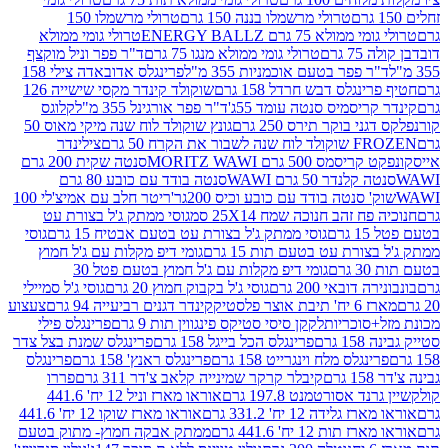
טרולי מרשמלו בננה 150 גרם
טרולי מרשמלו 150
לא 75 גרם ENERGY BALLZ
טרולי גומי ממולא
גרם
טרולי גומי ממולא מנגו 75 גרם
ד"ר פפר וניל מוקצף
 פפר בטעם אוכמניות 355 מ"ל
פרינגלס אדובאדה צילי 158
נגלס דבש חרדל 158 גרם
שוקולד קינדר מקסי שישייה 126
ריסמיס סנטה עומד 55ג'
ד"ר פפר אורגינל 355 מ"ל
קלוגס
 בוקר תירס 250 גרם
גונץ שוקולד לוח שנה מיקי מאוס 50
 את הקרח 50 גרם
צילינדר
50 גרם MORITZ WAWI
סנטה שקית 200 גרם
לנדר 50 גרם WAWI
סנטה בודד עם כובע 80 גרם
 סנטה בודד עם כובע וכיס 200גר'
ריטר חלב עם אמיצ'לי 100
 זהב חנוכה שמח 25X14 סמ
גוסי ממתק ג'ל בצורת עט
ם
גוסי ממתק ג'ל בצורת עט בטעם אבטיח 15 גרם
גוסי
ורת עט בטעם תות 15 גרם
גומי דיפ מקלות עם ג'ל חמוץ
ם
גומי דיפ מקלות עם ג'ל חמוץ בטעם פטל 30
דובאי 200 גרם
גוסי ג'ל בקבוק חמוץ 20 גרם
גוסי ג'ל סמיילי
וצר פלסטיק
קינדר דגנים רביעייה 94 גרם
צעצוע
סוכריות
לקקן סיסי סטיקס פינגווין תות 9 גרם
פרינגלס פילי
רם
פרינגלס הכל בייגל 158 גרם
פרינגלס שמנת בצל צדר
נגלס מלח וינגרייט 158 גרם
פרינגלס ראנץ' 158 גרם
פרינגלס
קיבלר קרקר שמינייה קלאב צ'דר 311 גרם
פררו
אסורטמנט 197.8 גרם
אוראו מארז וניל 12 יח' 441.6
ידה 12 יח' 331.2 גרם
אוראו מארז שוקו 12 יח' 441.6
ת 12 יח' 441.6 גרם
ממתק אבקה חמוץ- מתוק בטעם