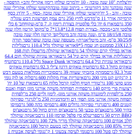
מרכז שולחן רימון אקרילי זהב+ הדפסה -
ר זהב דקורטיבי + כיתוב שנה טובה
קישוטי שולחן אקרילי שנה
יח'
קישוטי שולחן אקרילי שנה טובה -כסף - 5 יח'
דג כסף
 ס"מ
דבש לחיץ 250 גרם עמק חפר
עוגת דבש עוגל'ה
טיק בצורת רימון ק. 7 ס"מ-שקוף
חב' 6 כלי
 -בצורת תפוח 12.8*13.8*7 ס"מ
קופ' קרטון חלון שנה
קפ' קרטון חלון שנה טובה
אגרת+ מעטפה שנה טובה שופר/ספר תורה
מגנט חג שמח 5*9
אוראו שוקולד גליל 110.4 גרם
גלילות
קרם שוקולד 54 גרם
אוראו שוקולה מרשמלו תות 168
ראו במילוי קרם וניל 54 גרם
אוראו עוגיות שוקולד חום 64.4
ת וניל 64.4 גרם
אוראו Space Dunk גליל 110.4 גרם
חטיף
גרם
חטיף טאקיס דרגון צ'ילי 92.3 גרם
חטיף טאקיס
ממתק בקבוקי שעווה 39 גרם
סוכריות ממולאות בטעם דבש
יני 200 גרם
איטריות אורז מקלות 600 גרם
לוק או לוק גומי
טודיי חטיף חלבון קרמל מלוח 65 גרם
מארז של 10 יח'
ס 140 גרם
פחית תפוחחה משקה אורגני מוגז תפוח ואננס
ת לימוננדה משקה אורגני מוגז- לימון וליים 250 מ"ל
פחית
אורגני מוגז תפוזי דם ודומדמניות 250 מ"ל
גרגרי טפיוקה
גרגרי טפיוקה גדולים 400 גרם
מיסו כהה 500 גרם
מיסו
נאצ'וס טבעי 50 גרם
נאצ'וס תירס כחול 50 גרם
נאצ'וס
פרינגלס סין פלפל ופרמזן 110 גרם
ביאנקה שוקולד
ם
ביאנקה שוקולד מריר 72% 100 גרם
ביאנקה שוקולד
ביאנקה שוקולד לבן בטעם קרמל 100 גרם
ביאנקה
100 גרם
גומי לעיסה צבעוני 1 ק"ג
גומי לעיסה אבטיח 1