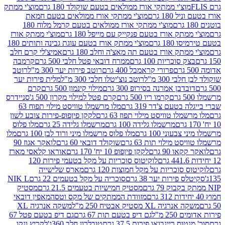
וצ'י ממתקי אורז ממולאים בטעם שוקולד 180 גרם
מוצ'י ממתק
180 גרם
מוצ'י ממתקי אורז ממולאים בטעם חמאת
מוצ'י ממתקי אורז ממולאים בטעם קרמל מלוח 180
תק אורז בטעם פנקייק עם מייפל 180 גרם
מוצ'י ממתק אורז
18 גרם
מוצ'י ממתק אורז בטעם עוגת גבינה ותותים 180
תק אורז בטעם תה מאצ'ה וחלב 180 גרם
אמיצ'לי קרם חלב
סוכריות 100 גרם
ממרח דובאי פטל חלבי 500 גרם
קרמבה
פרורי קראמבל 400 גרם
רוטב פירות יער 300 מ"ל
רוטב
 300 מ"ל
רוטב נוצ'יטלו חלבי 300 מ"ל
מלית פירות יער
דבן אמרנה בסירופ 300 גרם
מילוי קינמון 500 גרם
קרם
קרמו ריו 500 גרם
קרם פטל למילוי מקרון 500 ג'
סניידרס
טעם צ'דר 319 גרם
מלו מרשמלו טוויסט מילוי תפוח 63
לו טוויסט מילוי תפוז 63 גרם
לקקן פיןפופ-פירות צובע לשון
מרשמלו גלידה 100 גרם
מרשמלו גלידה 25 גרם
מלו פלוס
עוני 100 גרם
מלו פלוס מרשמלו מיני ורוד לבן 100 גרם
מלו
 מילוי תות 63 גרם
שוקולד דובאי 60 גרם
לואקר אגוז 90
ו 90 גרם
לקקן פיןפופ 10 יח' 170 גרם
אוראו קלאסי מארז
לוקיטוס סוכריות על מקל בטעמי פירות 120
סוכריות על מקל חמוצות 120 גרם
מארס שלישייה
פירות יער 38 גרם
סוכריה על מקל בטעמים 22 גרם
NIK L
מסטיק חמישיות בטעמים 21.5 גרם
מסטיק
מזוודת הממתקים של מקס וטסה
מאפין דובאי
יה XL מסטיק אבטיח 250 מ"ל
משקה אנרגיה XL
2 מ"ל
גם דיפ בטעם תות 67 גרם
גם דיפ בטעם פטל 67
ס ריינבואו פירות 37.5 גרם
טובלרון חלב 360ג'
לקריץ ונקו