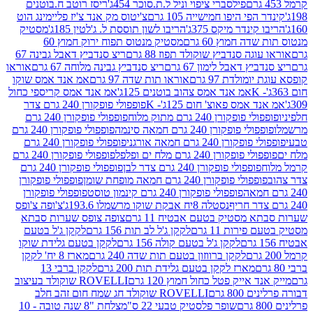
פילסברי ציפוי וניל ל.ת.סוכר 454ג'
ריסז רוטב ח.בוטנים
פי היפו חמישייה 105 גרם
צ'יטוס מק אנד צ'יז פליימינג הוט
ינדר מיקס 375ג'
הריבו לשון תוססת ל. ג'לטין 185ג'
מסטיק
ה חמוץ 60 גרם
מסטיק מנטוס תפוח ירוק חמוץ 60
גה סנדביץ שוקולד תפוז 88 גרם
ריצ סנדביץ דאבל גבינה 67
ץ דאבל לימון 67 גרם
ריצ סנדביץ גבינה מלוחה 67 גרם
אוראו
מולדת 97 גרם
אוראו תות שדה 97 גרם
אמ אנד אמס שוקו
אמ אנד אמס צהוב בוטנים 125ג'
אמ אנד אמס קריספי כחול
אמס פאוצ' חום 125ג'- K
פופפולי פופקורן 240 גרם צדר
פופקורן 240 גרם מתוק מלוח
פופפולי פופקורן 240 גרם
י פופקורן 240 גרם חמאה סינמה
פופפולי פופקורן 240 גרם
רן 240 גרם חמאה אורגני
פופפולי פופקורן 240 גרם
פופקורן 240 גרם מלח ים ופלפל
פופפולי פופקורן 240 גרם
פופפולי פופקורן 240 גרם צדר לבן
פופפולי פופקורן 240 גרם
פולי פופקורן 240 גרם חמאה מופחת שומן
פופפולי פופקורן
פופפולי פופקורן 240 גרם קינמון טוסט
פופפולי פופקורן
נסטלה 8יח אבקת שוקו מרשמלו 193.6ג'
צ'ופה צ'ופס
 מסטיק בטעם אבטיח 11 גרם
צופה צופס שערות סבתא
ירות 11 גרם
לקקן ג'ל לב תות 156 גרם
לקקן ג'ל בטעם
לקקן ג'ל בטעם קולה 156 גרם
לקקן בטעם גלידת שוקו
לקקן ברווזון בטעם תות שדה 240 גרם
מארז 8 יח' לקקן
מארז לקקן בטעם גלידת תות 200 גרם
לקקן ברבי 13
 אייק פטל כחול חמוץ 120 גרם
ROVELLI שוקולד בעיצוב
80 גרם
ROVELLI שוקולד חג שמח חום זהב חלב
שופר פלסטיק טבעי 22 ס"מ
צלחת "8 שנה טובה - 10