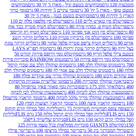
מבוקשים בטעם וניל - מארז 5 יח' 30 גרם
מבוקשים
5 יח' 30 גרם
גומי עיניים 5 יחידות 90 גרם
גומי כדור
מבוקשים בטעם בננה - מארז 5 יח' 30
ין טארט וליים 110 גרם
פרינגלס סין מלפפון מלח ים 110
חטיף פ. כמהין פירה 80 גרם
פרינגלס חטיף סטייק כבד אווז
לס סין הוט אנד ספייסי 110 גרם
פרינגלס חטיף רוז קריספי
פרינגלס סין ברביקיו סטייק 110 גרם
לייס קרקר רוטב
לייס חטיף צ'יפס סטייק פלפל שחור 90 גרם
לייס קרקר עוגת
לייס קרקר עוגת ירקות 90 גרם
חטיף תפו"א LAYS
פל חריף 90 גרם
סקיטלס גומי דרופס פירות יוגורט 50
ומי דרופס פירות 50 גרם
מנטוס RAINBOW סוכריות פירות
יס שוקולד חלב 180 גרם
טוניס שוקולד חלב עם שברי קרמל
טוניס שוקולד חלב עם אגוזי לוז 180 גרם
טוניס שוקולד חלב
 180 גרם
טוניס שוקולד מריר עם שקדים ומלח 180
וקולד וסוכריות 200 גרם
מוטי שלישיית עגבניות מרוסקות
ר חלב 175 גרם
סוכריות גומי סאוור פאץ' טרופיקל 80
וקולד חלב לובקה 400 גרם
מטבעות שוקולד לבן לובקה
ות שוקולד מריר 55% לובקה 400 גרם
גומי קראנץ' מרשמלו
י קראנץ' פיצה 100 גרם
גומי קראנץ' רצועות חמוץ 120
ס חמישיית משרוקית 75 גרם
גליליות וופל במילוי קרם קוקוס
גליליות וופל במילוי קרם קרמל מלוח 150 גרם FLIS
גליליות
קקאו 150 גרם FLIS
סניקרס שלישייה 3*50ג'
סקיטלס GIANTS סוכריות ממולאות בג'ל טעמי פירות 125
ורגר ביג 50 גרם
ריטר במילוי מרציפן 100 גרם
ריטר פרלין
ר חלב עם שברי אגוזים 100 גרם
ריטר מוס קקאו 100