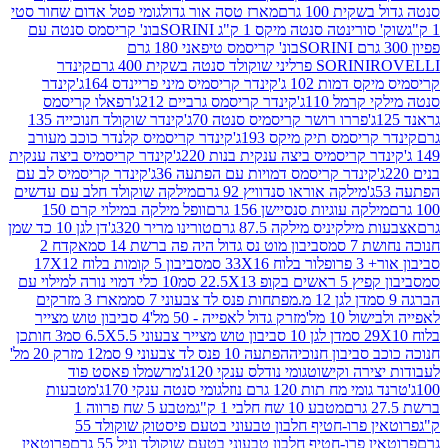
ת 100 גרם
מארז טסה אור גדול
גומי פטל אדום שחור סטי
רינטה סנטה מיקס 1 ק"ג SORINI
בונ' קריסמס סנטה עם
בונ' קריסמס טיפאני 180 גרם
גרם
SORINI
קינדר
דמות 102 ג'
קינדר קריסמיס מיני פריינדס 164ג'
קינדר
מל 110ג'
קינדר קריסמס גרביים 212ג'
רפאלו קריסמס
פררו רושר קריסמיס סנטה 70ג'
קינדר שוקולד חנוכייה 135
יסמס תיק מיקס 193ג'
קינדר קריסמיס קלנדר כוכב מעורב
 קריסמיס ביצה ענקית בנות 220ג'
קינדר קריסמיס ביצה ענקית
ינדר קריסמס דמויות עם הפתעה 36ג'
קינדר קריסמיס לב עם
מילקה אוראו סנדוויץ 92 גרם
מילקה שוקולד חלב עם עדשים
קה עוגיות סנסיישן 156 גרם
וופל מילקה במילוי קרם 150
לקיניס מילקה 87.5 גרם
טורינו מריר 320ג'
דן לגן 10 כד שמן
 סמ
סביבון מוט נס גדול היה פה ברשת 14 סמ
אקדח 2
33 סמ
סביבון 5 קומות בלוח 17X12
ופ 22.5X13 סמ
10 כלי דמוי נורה למילוי עם
דן לגן 12 מ.מפתחות פנס לד צבעוני 7 סמ
מארז 3 מזרקים
10 מל'
מזרק גדול לאפייה - 50 מל'
4 סביבון טוש מצייר
דן לגן 10 סביבון טוש מצייר צבעוני 6.5X5.5 סמ
3 חותכן
סביבון חנוכיה
הפתעה 10 פנס לד צבעוני 9 סמ
12 מזרק 20 מל'
ירה וקישוט
גומי נודלס ענקי 120ג'
מרשמלו פאסט פוד
 מח תות 120 גרם נוזל
גומי סנטה ענקי 170ג'
מטבעות
מטבע 10 שח חלבי 1 ק"ג
מטבע 5 שח פרווה 1
פרוטאין פרו-חטיף חלבון טבעוני בטעם פיסטוק שוקולד 55
פרו-חטיף חלבון טבעוני בטעם שוקולד וניל 55 גרם
פרוטאין