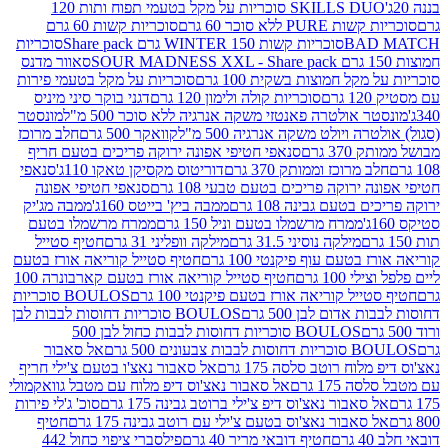
SKILLS DUO סוכריות על מקל בטעמי תפוח ותות 120
P ללא סוכר 60 גרם
סוכריות קשות 60 גרם
BAD
סוכריות קשות WINTER 150 גרם Share pack
סוכריות
סאוור מדנס
קל חמוצות בשקית 100 גרם
סוכריות על מקל בטעמי פירות
סוכריות קולה ולימון 120 גרם
דגני בוקר סיני מיניס
 אולטרה פאנטזי משקה אנרגיה ללא סוכר 500 מ"ל
מונסטר
ה ויולט משקה אנרגיה 500 מ"ל
קוואקר 500 גרם
חלב מרוכז
3 גרם
סנאפי חטיפי אפונה ירוקה פריכים בטעם חריף
 מרוכז וממותק 370 גרם
דוריטוס מקסיקן טאקו 110ג'
סנאפי
ירוקה פריכים בטעם טבעי 108 גרם
סנאפי חטיפי אפונה
בטעם גבינה 108 גרם
ממבה ביץ' בייטס 160ג'
ממבה מג'יק
ממרח מרשמלו בטעם וניל 150 גרם
ממרח מרשמלו בטעם
מילקה נוסיני 31.5 גרם
מילקה וופליני 31 גרם
חטיף סטייל
בטעם עוף פיקנטי 100 גרם
חטיף סטייל קוריאה אורז בטעם
100 גרם
חטיף סטייל קוריאה אורז בטעם קארבונרה 100
יל קוריאה אורז בטעם פיקנטי 100 גרם
BOULOS סוכריות
אדום לבן 500 גרם
BOULOS סוכריות דחוסות לבבות לבן
BOULOS סוכריות דחוסות לבבות כחול לבן 500
 צבעונים 500 גרם
אל סאבור
וח רוטב סלסה 175 גרם
אל סאבור נאצ'ו בטעם צ'ילי חריף
175 גרם
אל סאבור נאצ'וס דיפ מלוח עם מטבל גוואקמולי
סאבור נאצ'וס דיפ צ'ילי ברוטב גבינה 175 גרם
סוכ' ג'לי פירות
סאבור נאצ'וס בטעם צ'ילי עם רוטב גבינה 175 גרם
חטיף
חטיף דובאי מריר 40 גרם
פילסברי ציפוי כחול 442