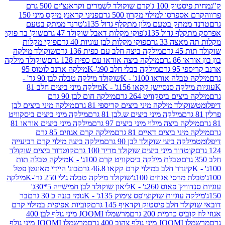
ק 100 ג'
קרם שוקולד לשמרים וקראנצ'ים 500 גרם
רסו למילוי מקרון 500 גרם
פניני קראנץ מיקס מיני 150
תק בטעם מלון מתקלף גדול 135ג'
טרנד ממתק בטעם
גדול 135ג'
פוקי מקלות דאבל שוקולד 47 גרם
שוק' בר פוקי
 33 גרם
פוקי מקלות לבן עוגיות 40 גרם
פוקי מקלות
רם
מילקה ביצה חלב עם כפית 136 גרם
שוקולד מילקה
 גרם
מילקה ביצה אוראו עם כפית 128 גרם
שוקולד מילקה
גרם
מילקה בבלי חלב 90ג'-K
מילקה ארנב לוטוס 95
ה אוראו 100ג' - K
שוקולד מילקה טבלה לבן 90 גר' -
ה סנסיישן קקאו 156ג' - K
מילקה מיני ביצים חלב 81
ים ביסקוויט 264 גרם
מילקה חום לבן 90 גרם
ולד מילקה מיני ביצים קריספי 81 גרם
מילקה מיני ביצים לבן
מילקה מיני ביצים ש.לבן 81 גרם
מילקה מיני ביצים ביסקוויט
 ביצה מילוי מיני ביצים 97 גרם
מילקה מיני ביצים אוראו 81
י ביצים דאיים 81 גרם
מילקה קרם אגוזים 85 גרם
קה ביצי שוקולד לבן 90 גרם
מילקה ביצה מילוי קרם רביעייה
דור מיני ביצים שוקולד מריר 100 גרם
קוטדור ביצים שוקולד
טבלת מילקה ביסקוויט קרם 100ג' - K
מילקה טבלה תות
נדר חלב במילוי קרם קקאו 46.8 גרם
בונ' היידי מאונטן פטל
סי אגוזים 100ג'
שוקולד מילקה טבלה ג'לי 250 גר'-K
מילקה
פאוס 260ג' - K
ליאון שוקולד לבן חמישייה 5*30ג'
וגיות שוקוצי'פס צימוק 135ג' - K
גומי בננה כ 30 גרם
בר
 חלב פיסטוק וקדאיף 145 גרם
קוביות אפיפית במילוי קרם
 כרמית 200 גרם
מרשמלו JOOMI מיני גולף לבן 400
400 גרם
מרשמלו JOOMI מיני גולף