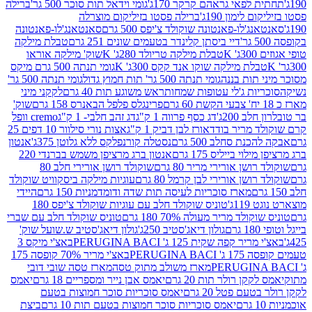
לפאי גראהם קרקר 170ג'
גומי וידאל תות סוכר 500 גר'
ברילה
לימון 190ג'
ברילה פסטו בזיליקום מוצרלה
ג'לו-פאנטונה שוקולד צ'יפס 500 גרם
סאנטאנג'לו-פאנטונה
דיי ביסתן קלינדר בטעמים שונים 251 גרם
טבלת מילקה
K
טבלת מילקה טריולד 280ג' K
שוק' מילקה אוראו
לת מילקה שוקו אנד קקס 300ג' K
גומי תנתה 500 גרם מיקס
 תות בננה
גומי תנתה 500 גר' תות חמוץ גדול
גומי תנתה 500 גר'
יות ג'לי עטופות שמחות
ראש משוגע תות 40 גרם
לקקני מיני
פרינגלס פלפל הבאנרס 158 גרם
שוק'
 200ג'
דג כסף פרווה 1 ק"ג
דג זהב חלבי- 1 ק"ג
cremo וופל
 מריר בודד
אורז לבן דביק 1 ק"ג
אצות נורי סילוור 10 דפים 25
נת סחלב 500 גרם
נסטלה קורנפלקס ללא גלוטן 375ג'
אנטון
וי בייליס 175 גרם
אנטון ברג מרציפן משמש בברנדי 220
שן אורירי מריר 80 גרם
שוקולד רושן אורירי חלב 80
ושן אורירי לבן קרמל 80 גרם
עוגיות מילקה ביסקוויט שוקולד
מארז סוכריות לעיסה תות שדה ודומדמניות 150 גרם
היידי
1ג'
טוניס שוקולד חלב עם עוגיות שוקולד צ'יפס 180
לד מריר מעולה 70% 180 גרם
טוניס שוקולד חלב עם שברי
גולון דיאג'סטיב 250ג'
גולון דיאג'סטיב ש.שועל שוק'
 קפה שקית 125 ג' PERUGINA BACI
באצ'י מיקס 3
PERUGINA
באצ'י מריר 70% קופסה 175
מארז משולב מתוק טסה
מארז טסה שובי דובי
קן רולר תות 20 גרם
יאמס אבן נייר ומספריים 18 גרם
יאמס
עם פטל 20 גרם
יאמס סוכריות סוכר חמוצות בטעם
יאמס סוכריות סוכר חמוצות בטעם תות 10 גרם
ביצת