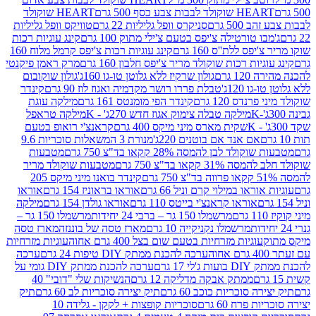
ולד לבבות צבע כסף 500 גרם
HEART שוקולד
50 גרם
סניקרס וופל גליליות 22 גרם
טוויקס וופל גליליות
ו טורטילה צ'יפס בטעם צ'ילי מתוק 100 גרם
קינג עוגיות רכות
ס ללת''ס 160 גרם
קינג עוגיות רכות צ'יפס קרמל מלוח 160
יות רכות שוקולד מריר צ'יפס חלבון 160 גרם
מרק ראמן פיקנטי
 גרם
גולון שרקיז ללא גלוטן טו-גו 160ג'
גולון שוקובום
 120ג'
טבלת פררו רושר מקדמיה ואגוז לוז 90 גרם
קינדר
נדס 120 גרם
קינדר הפי מומנטס 161 גרם
מילקה עוגת
מילקה טבלה צימוק אגוז חדש 270ג' - K
מילקה טראפל
שקית מארס מיני מיקס 400 גרם
קראנצ'י רואופ בטעם
אם אנד אם בוטנים 220ג'
מנורת 3 המשאלות סוכריות 9.6
לד לבן להמסה 28% קקאו בד"צ 750 גרם
מטבעות
 קקאו בד"צ 750 גרם
מטבעות שוקולד מריר
קינדר בואנו מיני מיקס 205
ראו במילוי קרם וניל 66 גרם
אוראו בראוניז 154 גרם
אוראו
אוראו קראנצ'י בייטס 110 גרם
אוראו גולדן 154 גרם
מילקה
מרשמלו 150 גר – ברבי 24 יחידות
מרשמלו 150 גר –
מרשמלו נקניקייה 10 גרם
מארז טסה של בוננזה
מארז טסה
עוגיות מזרחיות בטעם שום בצל 400 גרם אחוה
עוגיות מזרחיות
ערכה להכנת ממתק DIY טיפות 24 גרם
ערכה
 17 גרם
ערכה להכנת ממתק DIY גומי על
ממתק אבקה מדליקה 12 גרם
הנשיקות שלי "דובי" 40
 סוכריות כוכב 60 גרם
תיק יצירה סוכריות לב 60 גרם
תיק
פרח 60 גרם
סוכריות קופצות + לקקן - גלידה 10