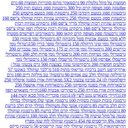
 גולגולת 90 גרם
סאוור מדנס סוכריות חמוצות 60 גרם
 מצופה קרם וניל 300 גרם
עוגת ספוג בטעם תות 250
 בטעם דובדבן 250 גרם
עוגת ספוג בטעם מישמש 250
ג בטעם שוקולד 250 גרם
קינג עוגיות רכות שוקולד צ'יפס 160
יות רכות שוקולד מריר צ'יפס 160 גרם
קינג עוגיות רכות
'יפס 160 גרם
קינג עוגיות רכות שיבולת תפוז שוקו צ'יפס
ה ספוג מצופה קרם קקאו 300 גרם
אורביט רפרשרס מסטיק
עם אבטיח פטל בקבוקון 67 גרם
טרולי גומי פינגווין 150
י שיני דרקולה 150 גרם
טרולי סופר בריין 150ג'
טרולי גומי
טרולי גומי פירות ים 175 גרם
טרולי גומי עכברים 200
י נשיקות תות 200 גרם
טרולי גומי פרות חלב 200 גרם
טרולי
150 גרם
טרולי מרשמלו תפוח 150 גרם
טרולי גומי
200 גרם
קישוטי עוגה בצנצנת 500 גרם צבעוני עגול /
טב ברבקיו טריאקי מתוק 510 מ"ל
בר שוקולד באונטי 57
ולד חלב עם אגוזים 90 גרם
שוק' טב מילקה דיים 100 גרם
יבון צבעוני 5X2 סמ
ארוחת אורז בסגנון איטלקי 250
ז בסגנון מקסיקני 250 גרם
ארוחת אורז אושפלו 250
ז מג'דרה 250 גרם
הריבו אבטיח 160ג'
היידי מוצארט תפוז
וצארט נוגט ליצ'י 119ג'
גונץ סוכריית מקל סבא קשת 144
ת קטנות בשקית 100 גרם
גונץ אנשי שלג משוקולד במילוי
85 גרם
גונץ אנשי שלג משוקולד במילוי קרם חלב ברשת
 סנטה משוקולד במילוי קרם חלב ברשת 85 גרם
גונץ שוקולד
שישיה 78 גרם
גונץ שוקולד חלב סנטה 100 גרם
גונץ עוגיות
גונץ שוקולד לוח שנה מפרץ
גרם
גונץ שוקולד לוח שנה קריסמיס 50 גרם
גונץ מיקס