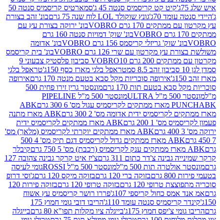
קיט קט קריסמיס סנטה 45 ג'
סמארטיס קריסמיס סנטה 50
עומד 70ג'
גונץ שוקולד LOL לוח שנה 75 גרם
בונ' זהב בצורת
תקים 170 גרם VOBRO
בונ' ירוקה בצורת עץ עם
בונ' שוק' דמויות סנטה 160 גרם
נ' שוק' גריזלי קריסמס 156 גרם VOBRO
בונ' אדומה
עץ מקרטון עם שרי 126 גרם VOBRO
בונ' בית קריסמס
 200 גרם VOBRO
10 סביבון פלסטיק צבעוני 9
טראפל בלגי מארז כסף 150ג'
טראפל בלגי
אירופה סוכריות מקל סבא בטעם מנטה 170 גרם
אירופה
סבא בטעם תות 170 גרם
מונסטר גרין זירו פחית 500
ULT
מונסטר 500 מ"ל PIPELINE
ABK
PU
לקריסמיס ידית אדומה מס' 2 300 גרם
ABK מארז מתנה
מס' 1 200 גרם
ABK מארז ממתקים לקריסמיס ידית
ABK מארז ממתקים יוקרתי לקריסמיס (מלאך) מס'
ABK מארז ממתקים גדול לקריסמיס דגם תיק מס' 4 500
קיבלר
גבינה צ'דר כתום 311 גרם
צ'יז איט קרקר גבינה צהובה 127
ולטרה תות 500 מ"ל
מונסטר 500 מ"ל ROSSI
גומי לעיסה
 גרם
בזוקה ברי 120 גרם
בזוקה מיקס 120 גרם
ג'וסי דרופ
ת טרופי 120 גרם
בזוקה טרופי 120 גרם
בזוקה פירות 120
מס כחול קריספי 107ג'
פררו רושר קריסמיס עץ אשוח
קריסמיס סנטה עומד 110ג'
הריבו דובי גומי חמוץ 175
י צ'יפס חמוץ 175ג'
בייגלה ציו מקלות תפו"א 80 גרם
בייגלה
ים 100 גרם
טרולי גומי ממולא תות 75 גרם
טרולי גומי