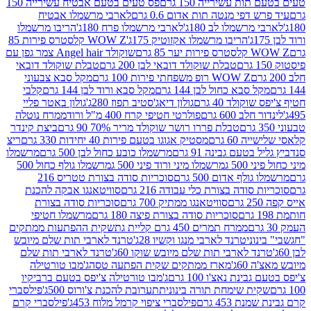
ת עשירייה 150 גרם
פס טעים בטעם אבטיח עשירייה 150
דפי מנטה תות אדום 0.6 גרם
לארבי מרשמלו אבטיח
מרשמלו לב 180ג'
לארבי מרשמלו פרח 180ג'
הריבו מרשמלו
הריבו מרשמלו אקזוטיק 175ג'
WOW Z קלסטרס פירות 85
 85 גרם
שוקולד Angel hair צמר גפן עם
טבלת שוקולד דובאי לבן 200 גרם
טבלת שוקולד דובאי
WOW Z רופ משפחתי פירות 100 גרם
מקל סבא צבעוני
 סבא כחול לבן 144 גרם
מקל סבא ורוד לבן 144 גרם
קלבי
ולד 40 גרם
גולון דיאג'סטיב תפוז 280ג'
גולון באטר פליי
ב 600 גרם
פולרטי חטיפי קרח 400 מ"ל ורוד
ממרח נוטלה
טבלת פררו רושר שוקולד מריר 70% 90 גרם
ביצת קינדר
60 גרם
מסטיק אגוגו בטעם פירות 40 יחידות 330 גרם
ריצ
טעם גבינה 91 גרם
מרשמלו כובע כחול לבן 500 גרם
מרשמלו
50 ג
מרשמלו מיני ורוד פיני 500 ג
מרשמלו גולף כחול 500
לף אדום 500 גרם
סוכריות סודה בצורת טטריס 216
סודה בצורת כלי עבודה 216 גרם
סוויטאנגו אבקה להכנת
סוויטאנגו ממתיק 700 גרם
סוכריות סודה בצורת
סוכריות סודה בצורת פיצה 180 גרם
מרשמלו חטיפי
ממרח תמרים 450 גרם קליית גת
שקית ההפתעות ממתקים
וני
טרנד לארבי מנגו וקשיו 28ג'
טרנד לארבי תות שלם מיובש
ד לארבי תות שלם מיובש שוקו 60ג'
טרנד לארבי תות שלם
6ג'
מארז ממתקים שקית הפתעה טסה
ג'מבו טורטילה
נת נאצ'ו 100 גרם
ג'מבו טורטילה צ'יפס בטעם ברביקיו
ית שימחת תורה בינונית
תערובת להכנת צ'ורוס 500ג'
פילסברי
 453 גרם
פילסברי ציפוי קרמל מלוח 453ג'
פילסברי קרם