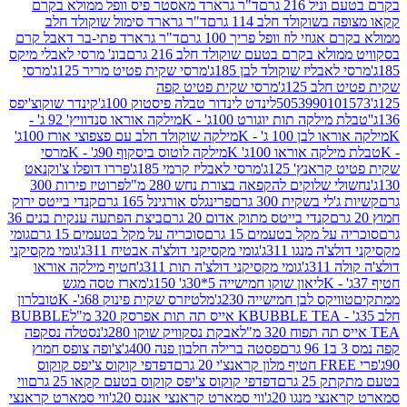
 216 גרם
ד"ר גרארד מאסטר פיס וופל ממולא בקרם
שוקולד חלב 114 גרם
ד"ר גרארד סימול שוקולד חלב
וזי לוז וופל פריך 100 גרם
ד"ר גרארד פתי-בר דאבל קרם
לא בקרם בטעם שוקולד חלב 216 גרם
בונ' מרסי לאבלי מיקס
בליז שוקולד לבן 185ג'
מרסי שקית פטיט מריר 125ג'
מרסי
ב 125ג'
מרסי שקית פטיט קפה
505399010
לינדט לינדור טבלה פיסטוק 100ג'
קינדר שוקוצ'יפס
ילקה תות יוגורט 100ג' - K
מילקה אוראו סנדוויץ' 92 ג' -
בן 100 ג' - K
מילקה שוקולד חלב עם פצפוצי אורז 100ג'
ה אוראו 100ג' K
מילקה לוטוס ביסקוף 90ג' - K
מרסי
אנץ' 125ג'
מרסי לאבליז קרמי 185ג'
פררו דופלו צ'וקנאט
 שלוקים להקפאה בצורת נחש 280 מ"ל
פרוטיז פירות 300
י בשקית 300 גרם
פרינגלס אורגינל 165 גרם
קנדי בייטס ירוק
קנדי בייטס מתוק אדום 20 גרם
ביצת הפתעה ענקית בנים 36
ל מקל בטעמים 15 גרם
סוכריה על מקל בטעמים 15 גרם
גומי
 מנגו 311ג'
גומי מקסיקני דולצ'ה אבטיח 311ג'
גומי מקסיקני
ג'
גומי מקסיקני דולצ'ה תות 311ג'
חטיף מילקה אוראו
ליאון שוקו חמישייה 5*30ג' 150ג'
מארז טסה מגש
יקס לבן חמישייה 230ג'
מלטיזרס שקית פינוק 68ג'- K
טובלרון
BUBBLE TEA אייס תה תות אפרסק 320 מ"ל
BUBBLE
אבקת נסקוויק שוקו 280ג'
נסטלה נסקפה
פסטה ברילה חלבון פנה 400ג'
צ'ופה צופס חמוץ
דפדפי קוקוס צ'יפס קוקוס
2 גרם
דפדפי קוקוס צ'יפס קוקוס בטעם קקאו 25 גרם
ווי
 מנגו 20ג'
ווי סמארט קראנצי אננס 20ג'
ווי סמארט קראנצי