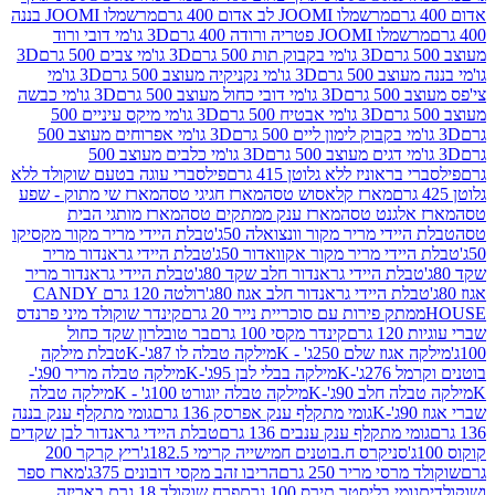
מרשמלו JOOMI לב אדום 400 גרם
מרשמלו JOOMI בננה
JOOM פטריה ורודה 400 גרם
3D גו'מי דובי ורוד
3D גו'מי בקבוק תות 500 גרם
3D גו'מי צבים 500 גרם
3D
 500 גרם
3D גו'מי נקניקיה מעוצב 500 גרם
3D גו'מי
גרם
3D גו'מי דובי כחול מעוצב 500 גרם
3D גו'מי כבשה
3D גו'מי אבטיח 500 גרם
3D גו'מי מיקס עיניים 500
3D גו'מי אפרוחים מעוצב 500
3D גו'מי כלבים מעוצב 500
ראוניז ללא גלוטן 415 גרם
פילסברי עוגה בטעם שוקולד ללא
מארז קלאסוש טסה
מארז חגיגי טסה
מארז שי מתוק - שפע
אלגנט טסה
מארז ענק ממתקים טסה
מארז מותגי הבית
ידי מריר מקור וונצואלה 50ג'
טבלת היידי מריר מקור מקסיקו
ידי מריר מקור אקוואדור 50ג'
טבלת היידי גראנדור מריר
לת היידי גראנדור חלב שקד 80ג'
טבלת היידי גראנדור מריר
ת היידי גראנדור חלב אגוז 80ג'
רולטה 120 גרם CANDY
תק פירות עם סוכריית נייר 20 גרם
קינדר שוקולד מיני פרנדס
רם
קינדר מקסי 100 גרם
בר טובלרון שקד כחול
וז שלם 250ג' - K
מילקה טבלה לו 87ג'-K
טבלת מילקה
2ג'-K
מילקה בבלי לבן 95ג'-K
מילקה טבלה מריר 90ג'-
חלב 90ג'-K
מילקה טבלה יוגורט 100ג' - K
מילקה טבלה
גומי מתקלף ענק אפרסק 136 גרם
גומי מתקלף ענק בננה
י מתקלף ענק ענבים 136 גרם
טבלת היידי גראנדור לבן שקדים
סניקרס ח.בוטנים חמישייה קרימי 182.5ג'
ריץ קרקר 200
סי מריר 250 גרם
הריבו זהב מקסי דובונים 375ג'
מארז ספר
ומי בליסטר תירס 100 גרם
פרח שוקולד 18 גרם באריזה