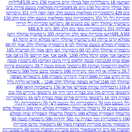
גליליות וופל במילוי קרם בראוניז 150 גרם FLIS
גליליות
יל 150 גרם FLIS
סוכריות ממולאות בטעם פירות בים
סוכריות ממולאות בטעם חלב קפה קפה לייק 351 גרם
רושן
351 גרם
סוכריות טופי ממולאות בטעם חלב כוס חלב 150
ולד רושן עם בוטנים 38 גרם
רושן סוכריות ג'לי קרייזי
סוכריות טופי כוס חלב 305 גרם MILKY
ושו סוכריות טופי חלב קורובקה 205 גרם
חטיף שוקולד רושן
לה 43 גרם
חטיף שוקולד רושן ממולא קרם קרמל 43
ולא בטעם שוקולד לבן 8 גרם
מזרק שוקולד חלב אגוזי לוז 60
לד חלב לבן 60 גרם
קינדר הפי היפו אגוזי לוז חמישייה 105
מס קרמל מלוח 200ג' K
אם אנד אם קריספי 170ג'
אמ אנד
גונץ סנטה קלאוס ביירן מינכן (אדום) 85 גרם
גונץ סנטה
ד (צהוב) 85 גרם
סוכ' מנטוס מנטה 29.7 גרם
מנטוס פירות
ק או לוק גומי נקניקייה 100 גרם
גומי כובע כחול 500 גרם
גולון
ית 600ג'
קינדר קינדריני מאגדת 100 גרם
אוראו מצופה
'
אוראו מצופה שוקולד חלב 246ג' - K
אוראו גלידה גליל
ילקה עוגיות סנסיישן אוראו 156 גרם
אבקת קקאו 400
רים מזל טוב בצורת דובי ורוד 16 גרם
טופי כדורים מזל טוב
ם
טופי כדורים פורים שמח בצורת ליצן 16 גרם
סוכריות
70 גרם
סוכריות ג'לי בטעם ליצ'י 70 גרם
סוכריות ג'לי
גרם
מלו מרשמלו קאפקייק ממולא תות 100 גרם
מלו פלוס
יק ממולא 100 גרם
מלו מרשמלו קאפקייק שוקו ממולא
יות גומי בצורת עין כ50 יחידות 500 גרם
מארז סנטה 90
נס סוכריות חמוצות מאוד 60 גרם
סאוור מדנס סוכריות
סאוור מדנס סוכריות חמוצות מדנס 60 גרם
סוכריות