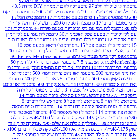
פצות בום מיקס 4 טעמים 4 גרם
אוראו אפרסק 97
ולד חלב 97 גרם
ערכה להכנת ממתק DIY גלידה 43.5
בי ג'ינג'רברד 59 גרם
ממרח מלטיזרס 200 גרם
ממרח טוויקס
בל 15 ס"מ בטעם אוכמניות 17 גרם
מסטיק חבל 15
בן 17 גרם
ממרח סניקרס 200 גרם
שוקולד רושן אורירי
מקלות גומי עם ג'לי וסוכריות בטעם פירות 36 גרם
מקלות גומי
ריות בטעם פטל ואוכמניות 36 גרם
מקלות גומי עם ג'לי חמוץ
רם
גומי בולז בטעם ענבים 15 גרם
גומי בולז בטעם תות
בולז בטעם פטל 15 גרם
קראנצ'י רואופ בטעם פטל 10
רואופ בטעם פירות 10 גרם
מנטוס קלין ברט פירות יער 90
ין ברט' מנטה 90 גרם
SC Join
SC Renew Membership
M
ממתק אצבעוני 7.5 גרם
גומי המבורגר גדול+ ג'ל חמוץ 50
גר מיני 10 גרם
גומי ואוו בקבוק מסטיק חמוץ 500 גרם
גומי
גר 500 גרם
גומי ואוו נחש פירות חמוץ 500 גרם
גומי ואוו
מוץ 500 גרם
גומי ואוו כריש אבטיח חמוץ 500 גרם
גומי
ות 500 גרם
גומי ואוו נחש אנקונדה 500 גרם
גומי ואוו כובע
רם
ראש ג'לי אבטיח 8 גרם
סוכ' מנטוס רול יחידה
אורביט גומי לעיסה ללא סוכר בטעם תפוח 14
תות 8 גרם
ראש ג'לי פטל 8 גרם
ראש ג'לי דובדבן 8
עם חמאה קופסת פח ורדים 114 גרם
עוגיות טעם חמאה
 114 גרם
רול וופל מאסטר 400 גרם
וופל מאסטר גריף
ון מגה שוקו 145ג'
מילקה טבלה פטל 100ג'-K
מילקה טבלה
ג' - K
מילקה טבלה אגוז שלם 95ג'-K
מילקה קייק אנד
מילקה טבלה צימוק אגוז 90ג'-K
מילקה טבלה דובדבן 100ג' -
ת שוקולד באהבה 48 גרם
לבבות שוקולד בקופסא יהלום