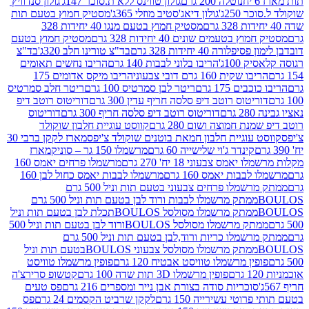
נוטלה 200 גרם
גולון טווינס ללא ת.סוכר 147ג'
גולון סנדוויץ'
250ג'
גולון דיאג'סטיב מוזלי 365ג'
מסטיק חמוץ בטעם תות
מסטיק חמוץ בטעם מנגו 40 יחידות 328
 בטעמים שונים 40 יחידות 328 גרם
מסטיק חמוץ בטעם
רה 40 יחידות 328 גרם
בד"צ טורינו חלב 320ג'
בד"צ
100ג'
הריבו בלוני לבבות 140 גרם
הריבו נחשים תאומים
שקית 160 גרם דובי צבעוני
הריבו מיקס אדומים 175
ים 175 גרם
ריטר לבן סמרטיס 100 גרם
ריטר חלב סמרטיס
יטוס רוטב דיפ סלסה חריף עדין 300 גרם
דוריטוס רוטב דיפ
ם
דוריטוס רוטב דיפ סלסה חריף 300 גרם
דוריטוס
ת חמוצה ושום 280 גרם
קווסט עוגיית חלבון שוקולד
 עוגיית חלבון חמאת בוטנים שוקולד צ'יפס
מארז לקקן ברבי 30
קינדר ג'וי שלישייה 60 גרם
מרשמלו 150 גר – סוניק
מארז
מס צבעוני 18 יח' 270 גרם
מרשמלו פרחים יאמס 160
בבות יאמס 160 גרם
מרשמלו לבבות יאמס כחול לבן 160
ממתק מרשמלו פרחים צבעוני בטעם תות וניל 500 גרם
ממתק מרשמלו לבבות ורוד לבן בטעם תות וניל 500 גרם
ממתק מרשמלו מסולסל BOULOSתכלת לבן בטעם תות וניל
ממתק מרשמלו מסולסל BOULOSורוד לבן בטעם תות וניל 500
ממתק מרשמלו כריות ורוד,לבן בטעם תות וניל 500 גרם
ממתק מרשמלו מסולסל צבעוני BOULOSבטעם תות וניל
ין מרשמלו טוויסט אבטיח 120 גרם
פופין מרשמלו טוויסט
פופין מרשמלו 3D תות שדה 100 גרם
קטשופ סרירצ'ה
סוכריות סודה בצורת אבן נייר ומספרים 216 גרם
פס טעים
טי עשירייה 150 גרם
לקקן שרביט הקסמים 24 גרם
פס