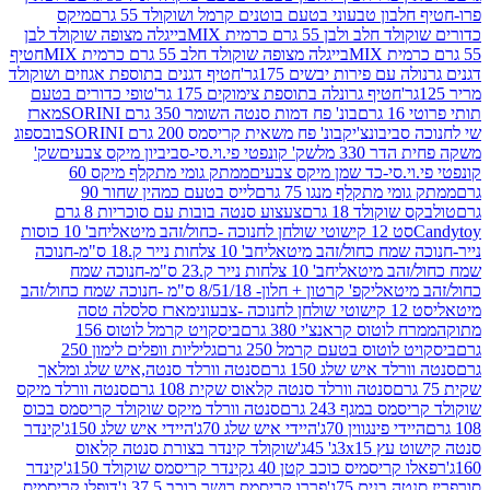
בון טבעוני בטעם בוטנים קרמל ושוקולד 55 גרם
מיקס
 ולבן 55 גרם כרמית MIX
בייגלה מצופה שוקולד לבן
בייגלה מצופה שוקולד חלב 55 גרם כרמית MIX
חטיף
עם פירות יבשים 175גר'
חטיף דגנים בתוספת אגוזים ושוקולד
חטיף גרונלה בתוספת צימוקים 175 גר'
טופי כדורים בטעם
ם
בונ' פח דמות סנטה השומר 350 גרם SORINI
מארז
ביבונצ'יק
בונ' פח משאית קריסמס 200 גרם SORINI
בובספוג
 330 מל
שק' קונפטי פי.וי.סי-סביביון מיקס צבעים
שק'
וי.סי-כד שמן מיקס צבעים
ממתק גומי מתקלף מיקס 60
י מתקלף מנגו 75 גרם
לייס בטעם כמהין שחור 90
קולד 18 גרם
צעצוע סנטה בובות עם סוכריות 8 גרם
1 קישוטי שולחן לחנוכה -כחול/זהב מיטאלי
חב' 10 כוסות
 שמח כחול/זהב מיטאלי
חב' 10 צלחות נייר ק.18 ס"מ-חנוכה
הב מיטאלי
חב' 10 צלחות נייר ק.23 ס"מ-חנוכה שמח
יטאלי
קפ' קרטון + חלון- 8/51/18 ס"מ -חנוכה שמח כחול/זהב
עוני
מארז סלסלה טסה
לוטוס קראנצ'י 380 גרם
ביסקויט קרמל לוטוס 156
לוטוס בטעם קרמל 250 גרם
גליליות וופלים לימון 250
ד איש שלג 150 גרם
סנטה וורלד סנטה,איש שלג ומלאך
סנטה וורלד סנטה קלאוס שקית 108 גרם
סנטה וורלד מיקס
 במגף 243 גרם
סנטה וורלד מיקס שוקולד קריסמס בכוס
י פינגווין 70ג'
היידי איש שלג 70ג'
היידי איש שלג 150ג'
קינדר
3xג' 45ג'
שוקולד קינדר בצורת סנטה קלאוס
קריסמיס כוכב קטן 40 ג
קינדר קריסמס שוקולד 150ג'
קינדר
בנים 75ג'
פררו קריסמס רושר כוכב 37.5 ג'
דופלו קריסמיס