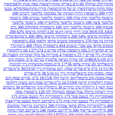
ד 60 גרם באריזה מהודרת
מארז טסה מנות קלאסי
מארז
מתמיד
מארז ים של מותגים
מארז סירת מתוקטסה
סילאן טבעי
מארז התיק המתוק של טסה
גומי בליסטר דובדבן 100
טר תות שדה 100 גרם
גומי בליסטר עכביש 100 גרם
גומי
 גרם
גומי בליסטר מילקשייק 100 גרם
גומי בליסטר
גומי בליסטר דובי 100 גרם
ממרח סיפקולוס 300 גרם
CHO
בונ' היידי בוקה דובאי 120ג'
למקה מרציפן 62% 200
54% 200 גרם
למקה מרציפן 38% 200 גרם
קונפיטורת
3 גרם
חמאת בוטנים סקיפי קלאסי 454 גרם
חמאת
עם שברי בוטנים 454 גרם
ממרח נוטלה 400 גרם
קינדר
10 גרם
מפת שולחן פורים כ 274*137 סמ ניילון
מארז
רים * 25 גרם
מארז 4 סוכריות על מקל וסוכריות קופצות 20
חב' 10 שקית נשיאה פלסטיק 22*32 ס"מ -מסכה-זהב
כה-זהב
שקית נייר לבקבוק
שקית נייר 30/23/10 ס"מ-פורים
-זהב מיטאלי
שקית נייר 38.5/31/11 ס"מ-פורים
זהב מיטאלי
קופ' קרטון חלון 18/15/8 ס"מ -פורים שמח-דגם
קית קרטון 24.5/19/8 ס"מ-פורים שמח-דגם בועות דקל
גומי
קליק מיני כדורים 30 גרם
קליק מיני קורנפלקס 30 גרם
הום
ייגלה עגול מצופה בשוקולד לבן 120 גרם
מארז טסה
'לי בטעם פטל 175 גרם
סוכריות ג'לי בטעם ענבים 175
ג'לי בטעם תות שדה 175 גרם
רוטב תיבול בטעם סריראצ'ה
ריות נודלס פתאי עבה/דק 200 גרם
רוטב טריאקי שומשום
ב טריאקי 300 מ"ל
רוטב סאטה 240 גרם
רוטב חמוץ מתוק
ב צ'ילי מתוק 300 מ"ל
HEART שוקולד לבבות צבע אדום