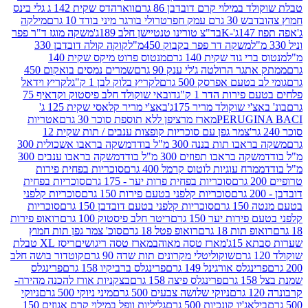
במילוי קרם דובדבן 86 גרם
ווארהדס שקית 142 ג גלי בינס
בש 30 גרם עמק חפר
טרולי בורגר מיני בודד 10 גרם
מילקה
K
בד"צ טורינו טנטיישן חלב 189ג'
משקה מוגז ד"ר פפר
משקה דר פפר בקבוק 450מ"ל
קוקה קולה דובדבן 330
 גוד שקית 140 גרם
מנטוס פרוט מיקס שקית 140
ר הרולטה ג'לי ענק 90 גרם
שמרים נמסים בואקום 450
בטעם אפרסק 500 גרם
לקריץ בלוק לבן 1 ק"ג
לקריץ וידאל
ירות הדר 1 ק"ג
דובאי שוקולד חלב פיסטוק וקדאיף 75
י שוקולד מריר 175ג'
באצ'י מריר קלאסי שקית 125 ג'
PERUGI
מארז מרציפן ללא תוספת סוכר 30 גרם
אטריות
צמר גפן עם סוכריות קופצות ענבים / תות שקית 12
 תות בננה 300 מ"ל בודד
משקה בראבו אשכולית 300
ה בראבו תפוזים 300 מ"ל בודד
משקה בראבו ענבים 300
רח עוגיות לוטוס קרמל 400 גרם
סוכריות בפחית פירות
סוכריות בפחית פרות יער - 175 גרם
סוכריות בפחית
סוכריות קלפני בטעם פירות 150 גרם
סוכריות קלפני
גרם
סוכריות קלפני בטעם דובדבן 150 גרם
סוכריות
רות יער 150 גרם
ריטר חלב פיסטוק 100 גרם
רואופ פירות
תות 18 גרם
רואופ פטל 18 גרם
סוכ' צמר גפן תות חמוץ
1ג'
מארז טסה מאוהב
מארז טסה ריגושים
ריסז XL טבלת
שוקוליטלי מקרונים תות שדה 90 גרם
קוטדור בושה חלב
גלס אורגינל 149 גרם
פרינגלס ברביקיו 158 גרם
פרינגלס
פרינגלס פיצה 158 גרם
בצקניות אורז להכנה מהירה-
ניוקי שלושה צבעים 500 גרם
מיני ניוקי 500 גרם
ניוקי
ג'יו קונכיות 500 גרם
גליליות וופל במילוי קרם אגוזים 150