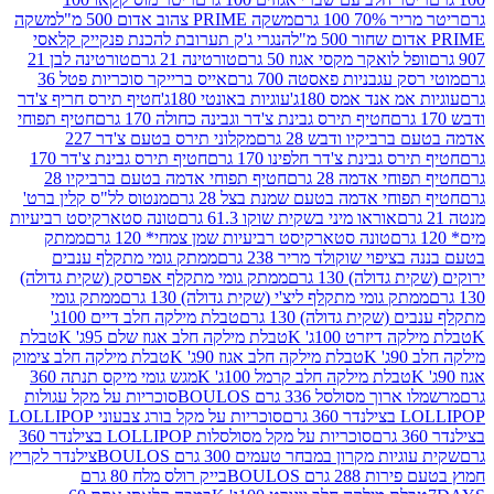
 100 גרם
משקה PRIME צהוב אדום 500 מ"ל
משקה
הנגרי ג'ק תערובת להכנת פנקייק קלאסי
ל לואקר מקסי אגוז 50 גרם
טורטינה 21 גרם
טורטינה לבן 21
 עגבניות פאסטה 700 גרם
אייס ברייקר סוכריות פטל 36
מ אנד אמס 180ג'
עוגיות באונטי 180ג'
חטיף תירס חריף צ'דר
חטיף תירס גבינת צ'דר וגבינה כחולה 170 גרם
חטיף תפוחי
ביקיו ודבש 28 גרם
מקלוני תירס בטעם צ'דר 227
 גבינת צ'דר חלפינו 170 גרם
חטיף תירס גבינת צ'דר 170
חי אדמה 28 גרם
חטיף תפוחי אדמה בטעם ברביקיו 28
וחי אדמה בטעם שמנת בצל 28 גרם
מנטוס לל"ס קלין ברט'
אוראו מיני בשקית שוקו 61.3 גרם
טונה סטארקיסט רביעיות
טונה סטארקיסט רביעיות שמן צמחי* 120 גרם
ממתק
יפוי שוקולד מריר 238 גרם
ממתק גומי מתקלף ענבים
דולה) 130 גרם
ממתק גומי מתקלף אפרסק (שקית גדולה)
ק גומי מתקלף ליצ'י (שקית גדולה) 130 גרם
ממתק גומי
(שקית גדולה) 130 גרם
טבלת מילקה חלב דיים 100ג'
דיזרט 100ג' K
טבלת מילקה חלב אגוז שלם 95ג' K
טבלת
K
טבלת מילקה חלב אגוז 90ג' K
טבלת מילקה חלב צימוק
טבלת מילקה חלב קרמל 100ג' K
מגש גומי מיקס תנתה 360
 מסולסל 336 גרם BOULOS
סוכריות על מקל עגולות
 גרם
סוכריות על מקל בורג צבעוני LOLLIPOP
סוכריות על מקל מסולסלות LOLLIPOP בצילנדר 360
ות מקרון במבחר טעמים 300 גרם BOULOS
צילנדר לקריץ
28 גרם BOULOS
בייק רולס מלח 80 גרם