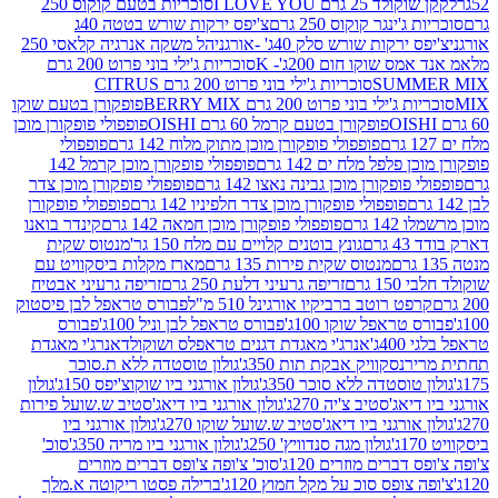
2 גרם I LOVE YOU
סוכריות בטעם קוקוס 250
ינגר קוקוס 250 גרם
צ'יפס ירקות שורש בטטה 40ג
רקות שורש סלק 40ג' -אורגני
הל משקה אנרגיה קלאסי 250
 שוקו חום 200ג'- K
סוכריות ג'ילי בוני פרוט 200 גרם
SUM
סוכריות ג'ילי בוני פרוט 200 גרם CITRUS
ילי בוני פרוט 200 גרם BERRY MIX
פופקורן בטעם שוקו
פופקורן בטעם קרמל 60 גרם OISHI
פופפולי פופקורן מוכן
פופפולי פופקורן מוכן מתוק מלוח 142 גרם
פופפולי
פלפל מלח ים 142 גרם
פופפולי פופקורן מוכן קרמל 142
ופקורן מוכן גבינה נאצו 142 גרם
פופפולי פופקורן מוכן צדר
פופפולי פופקורן מוכן צדר חלפיניו 142 גרם
פופפולי פופקורן
גרם
פופפולי פופקורן מוכן חמאה 142 גרם
קינדר בואנו
ם
גונץ בוטנים קלויים עם מלח 150 גר'
מנטוס שקית
מנטוס שקית פירות 135 גרם
מארז מקלות ביסקוויט עם
גרם
זריפה גרעיני דלעת 250 גרם
זריפה גרעיני אבטיח
ט רוטב ברביקיו אורגינל 510 מ"ל
פבורס טראפל לבן פיסטוק
טראפל שוקו 100ג'
פבורס טראפל לבן וניל 100ג'
פבורס
ג'
אנרג'י מאגדת דגנים טראפלס ושוקולד
אנרג'י מאגדת
ר
נסקוויק אבקת תות 350ג'
גולון טוסטדה ללא ת.סוכר
וסטדה ללא סוכר 350ג'
גולון אורגני ביו שוקוצ'יפס 150ג'
גולון
אג'סטיב צ'יה 270ג'
גולון אורגני ביו דיאג'סטיב ש.שועל פירות
אורגני ביו דיאג'סטיב ש.שועל שוקו 270ג'
גולון אורגני ביו
גולון מגה סנדוויץ' 250ג'
גולון אורגני ביו מריה 350ג'
סוכ'
ברים מוזרים 120ג'
סוכ' צ'ופה צ'ופס דברים מוזרים
צופס סוכ על מקל חמוץ 120ג'
ברילה פסטו ריקוטה א.מלך