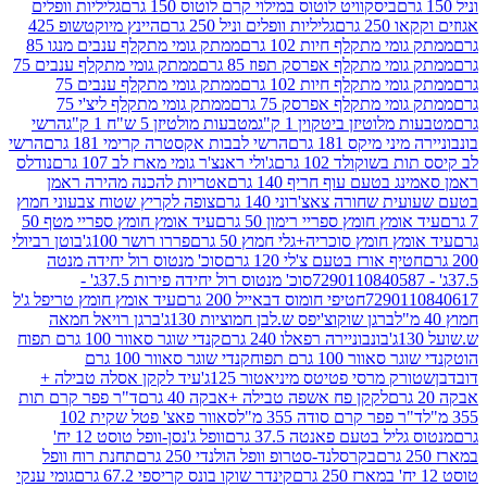
ביסקוויט לוטוס במילוי קרם לוטוס 150 גרם
גליליות וופלים
 גרם
גליליות וופלים וניל 250 גרם
היינץ מיוקטשופ 425
י מתקלף חיות 102 גרם
ממתק גומי מתקלף ענבים מנגו 85
י מתקלף אפרסק תפוז 85 גרם
ממתק גומי מתקלף ענבים 75
י מתקלף חיות 102 גרם
ממתק גומי מתקלף ענבים 75
י מתקלף אפרסק 75 גרם
ממתק גומי מתקלף ליצ'י 75
לוטיזן ביטקוין 1 ק"ג
מטבעות מולטיזן 5 ש"ח 1 ק"ג
הרשי
 מיקס 181 גרם
הרשי לבבות אקסטרה קרימי 181 גרם
הרשי
שוקולד 102 גרם
ג'ולי ראנצ'ר גומי מארז לב 107 גרם
נודלס
בטעם עוף חריף 140 גרם
אטריות להכנה מהירה ראמן
שחורה צאצ'רוני 140 גרם
צופה לקריץ שטוח צבעוני חמוץ
מץ חומץ ספריי רימון 50 גרם
עיד אומץ חומץ ספריי מטף 50
 חומץ סוכריה+גלי חמוץ 50 גרם
פררו רושר 100ג'
בוטן רביולי
ף אורז בטעם צ'לי 120 גרם
סוכ' מנטוס רול יחידה מנטה
סוכ' מנטוס רול יחידה פירות 37.5ג' -
72901
חטיפי חומוס דבאייל 200 גרם
עיד אומץ חומץ טריפל ג'ל
ברגן שוקוצ'יפס ש.לבן חמוציות 130ג'
ברגן רויאל חמאה
בונבוניירה רפאלו 240 גרם
קנדי שוגר סאוור 100 גרם תפוח
וור 100 גרם תפוח
קנדי שוגר סאוור 100 גרם
 מרסי פטיטס מיניאטור 125ג'
עיד לקקן אסלה טבילה +
לקקן פח אשפה טבילה +אבקה 40 גרם
ד"ר פפר קרם תות
 פפר קרם סודה 355 מ"ל
סאוור פאצ' פטל שקית 102
יל בטעם פאנטה 37.5 גרם
וופל ג'נסן-וופל טוסט 12 יח'
בקרסלנד-סטרופ וופל הולנדי 250 גרם
תחנת רוח וופל
קינדר שוקו בונס קריספי 67.2 גרם
גומי ענקי