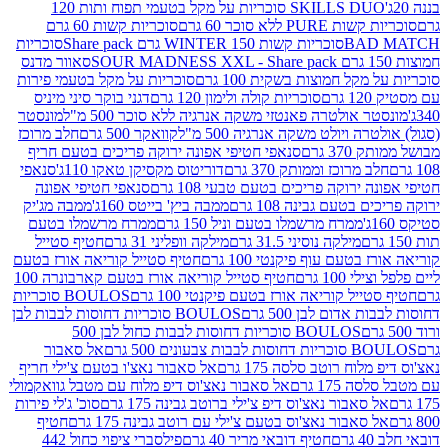
SKILLS DUO סוכריות על מקל בטעמי תפוח ותות 120
P ללא סוכר 60 גרם
סוכריות קשות 60 גרם
BAD
סוכריות קשות WINTER 150 גרם Share pack
סוכריות
סאוור מדנס
קל חמוצות בשקית 100 גרם
סוכריות על מקל בטעמי פירות
סוכריות קולה ולימון 120 גרם
דגני בוקר סיני מיניס
 אולטרה פאנטזי משקה אנרגיה ללא סוכר 500 מ"ל
מונסטר
ה ויולט משקה אנרגיה 500 מ"ל
קוואקר 500 גרם
חלב מרוכז
3 גרם
סנאפי חטיפי אפונה ירוקה פריכים בטעם חריף
 מרוכז וממותק 370 גרם
דוריטוס מקסיקן טאקו 110ג'
סנאפי
ירוקה פריכים בטעם טבעי 108 גרם
סנאפי חטיפי אפונה
בטעם גבינה 108 גרם
ממבה ביץ' בייטס 160ג'
ממבה מג'יק
ממרח מרשמלו בטעם וניל 150 גרם
ממרח מרשמלו בטעם
מילקה נוסיני 31.5 גרם
מילקה וופליני 31 גרם
חטיף סטייל
בטעם עוף פיקנטי 100 גרם
חטיף סטייל קוריאה אורז בטעם
100 גרם
חטיף סטייל קוריאה אורז בטעם קארבונרה 100
יל קוריאה אורז בטעם פיקנטי 100 גרם
BOULOS סוכריות
אדום לבן 500 גרם
BOULOS סוכריות דחוסות לבבות לבן
BOULOS סוכריות דחוסות לבבות כחול לבן 500
 צבעונים 500 גרם
אל סאבור
וח רוטב סלסה 175 גרם
אל סאבור נאצ'ו בטעם צ'ילי חריף
175 גרם
אל סאבור נאצ'וס דיפ מלוח עם מטבל גוואקמולי
סאבור נאצ'וס דיפ צ'ילי ברוטב גבינה 175 גרם
סוכ' ג'לי פירות
סאבור נאצ'וס בטעם צ'ילי עם רוטב גבינה 175 גרם
חטיף
חטיף דובאי מריר 40 גרם
פילסברי ציפוי כחול 442