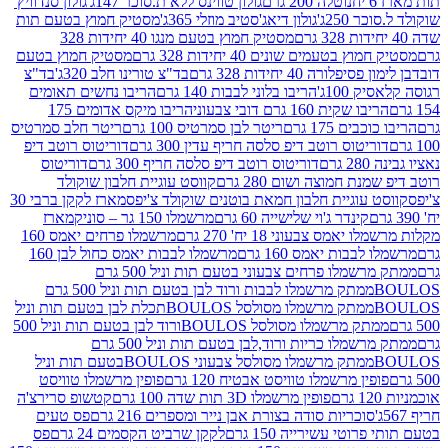
נוטלה 200 גרם
גולון טווינס ללא ת.סוכר 147ג'
גולון סנדוויץ'
250ג'
גולון דיאג'סטיב מוזלי 365ג'
מסטיק חמוץ בטעם תות
מסטיק חמוץ בטעם מנגו 40 יחידות 328
 בטעמים שונים 40 יחידות 328 גרם
מסטיק חמוץ בטעם
רה 40 יחידות 328 גרם
בד"צ טורינו חלב 320ג'
בד"צ
100ג'
הריבו בלוני לבבות 140 גרם
הריבו נחשים תאומים
שקית 160 גרם דובי צבעוני
הריבו מיקס אדומים 175
ים 175 גרם
ריטר לבן סמרטיס 100 גרם
ריטר חלב סמרטיס
יטוס רוטב דיפ סלסה חריף עדין 300 גרם
דוריטוס רוטב דיפ
ם
דוריטוס רוטב דיפ סלסה חריף 300 גרם
דוריטוס
ת חמוצה ושום 280 גרם
קווסט עוגיית חלבון שוקולד
 עוגיית חלבון חמאת בוטנים שוקולד צ'יפס
מארז לקקן ברבי 30
קינדר ג'וי שלישייה 60 גרם
מרשמלו 150 גר – סוניק
מארז
מס צבעוני 18 יח' 270 גרם
מרשמלו פרחים יאמס 160
בבות יאמס 160 גרם
מרשמלו לבבות יאמס כחול לבן 160
ממתק מרשמלו פרחים צבעוני בטעם תות וניל 500 גרם
ממתק מרשמלו לבבות ורוד לבן בטעם תות וניל 500 גרם
ממתק מרשמלו מסולסל BOULOSתכלת לבן בטעם תות וניל
ממתק מרשמלו מסולסל BOULOSורוד לבן בטעם תות וניל 500
ממתק מרשמלו כריות ורוד,לבן בטעם תות וניל 500 גרם
ממתק מרשמלו מסולסל צבעוני BOULOSבטעם תות וניל
ין מרשמלו טוויסט אבטיח 120 גרם
פופין מרשמלו טוויסט
פופין מרשמלו 3D תות שדה 100 גרם
קטשופ סרירצ'ה
סוכריות סודה בצורת אבן נייר ומספרים 216 גרם
פס טעים
טי עשירייה 150 גרם
לקקן שרביט הקסמים 24 גרם
פס