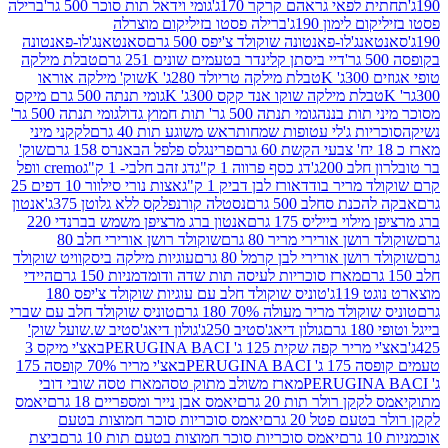
לפאי גראהם קרקר 170ג'
גומי וידאל תות סוכר 500 גר'
ברילה
לימון 190ג'
ברילה פסטו בזיליקום מוצרלה
ג'לו-פאנטונה שוקולד צ'יפס 500 גרם
סאנטאנג'לו-פאנטונה
דיי ביסתן קלינדר בטעמים שונים 251 גרם
טבלת מילקה
K
טבלת מילקה טריולד 280ג' K
שוק' מילקה אוראו
לת מילקה שוקו אנד קקס 300ג' K
גומי תנתה 500 גרם מיקס
 תות בננה
גומי תנתה 500 גר' תות חמוץ גדול
גומי תנתה 500 גר'
יות ג'לי עטופות שמחות
ראש משוגע תות 40 גרם
לקקני מיני
פרינגלס פלפל הבאנרס 158 גרם
שוק'
 200ג'
דג כסף פרווה 1 ק"ג
דג זהב חלבי- 1 ק"ג
cremo וופל
 מריר בודד
אורז לבן דביק 1 ק"ג
אצות נורי סילוור 10 דפים 25
נת סחלב 500 גרם
נסטלה קורנפלקס ללא גלוטן 375ג'
אנטון
וי בייליס 175 גרם
אנטון ברג מרציפן משמש בברנדי 220
שן אורירי מריר 80 גרם
שוקולד רושן אורירי חלב 80
ושן אורירי לבן קרמל 80 גרם
עוגיות מילקה ביסקוויט שוקולד
מארז סוכריות לעיסה תות שדה ודומדמניות 150 גרם
היידי
1ג'
טוניס שוקולד חלב עם עוגיות שוקולד צ'יפס 180
לד מריר מעולה 70% 180 גרם
טוניס שוקולד חלב עם שברי
גולון דיאג'סטיב 250ג'
גולון דיאג'סטיב ש.שועל שוק'
 קפה שקית 125 ג' PERUGINA BACI
באצ'י מיקס 3
PERUGINA
באצ'י מריר 70% קופסה 175
מארז משולב מתוק טסה
מארז טסה שובי דובי
קן רולר תות 20 גרם
יאמס אבן נייר ומספריים 18 גרם
יאמס
עם פטל 20 גרם
יאמס סוכריות סוכר חמוצות בטעם
יאמס סוכריות סוכר חמוצות בטעם תות 10 גרם
ביצת