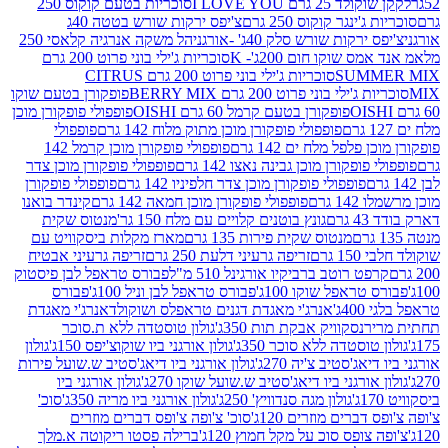
2 גרם I LOVE YOU
סוכריות בטעם קוקוס 250
ינגר קוקוס 250 גרם
צ'יפס ירקות שורש בטטה 40ג
רקות שורש סלק 40ג' -אורגני
הל משקה אנרגיה קלאסי 250
 שוקו חום 200ג'- K
סוכריות ג'ילי בוני פרוט 200 גרם
SUM
סוכריות ג'ילי בוני פרוט 200 גרם CITRUS
ילי בוני פרוט 200 גרם BERRY MIX
פופקורן בטעם שוקו
פופקורן בטעם קרמל 60 גרם OISHI
פופפולי פופקורן מוכן
פופפולי פופקורן מוכן מתוק מלוח 142 גרם
פופפולי
פלפל מלח ים 142 גרם
פופפולי פופקורן מוכן קרמל 142
ופקורן מוכן גבינה נאצו 142 גרם
פופפולי פופקורן מוכן צדר
פופפולי פופקורן מוכן צדר חלפיניו 142 גרם
פופפולי פופקורן
גרם
פופפולי פופקורן מוכן חמאה 142 גרם
קינדר בואנו
ם
גונץ בוטנים קלויים עם מלח 150 גר'
מנטוס שקית
מנטוס שקית פירות 135 גרם
מארז מקלות ביסקוויט עם
גרם
זריפה גרעיני דלעת 250 גרם
זריפה גרעיני אבטיח
ט רוטב ברביקיו אורגינל 510 מ"ל
פבורס טראפל לבן פיסטוק
טראפל שוקו 100ג'
פבורס טראפל לבן וניל 100ג'
פבורס
ג'
אנרג'י מאגדת דגנים טראפלס ושוקולד
אנרג'י מאגדת
ר
נסקוויק אבקת תות 350ג'
גולון טוסטדה ללא ת.סוכר
וסטדה ללא סוכר 350ג'
גולון אורגני ביו שוקוצ'יפס 150ג'
גולון
אג'סטיב צ'יה 270ג'
גולון אורגני ביו דיאג'סטיב ש.שועל פירות
אורגני ביו דיאג'סטיב ש.שועל שוקו 270ג'
גולון אורגני ביו
גולון מגה סנדוויץ' 250ג'
גולון אורגני ביו מריה 350ג'
סוכ'
ברים מוזרים 120ג'
סוכ' צ'ופה צ'ופס דברים מוזרים
צופס סוכ על מקל חמוץ 120ג'
ברילה פסטו ריקוטה א.מלך