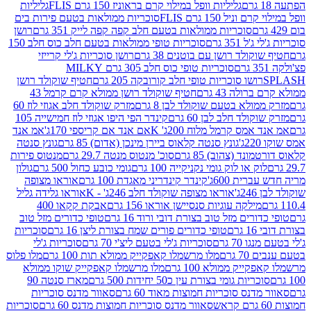
גליליות וופל במילוי קרם בראוניז 150 גרם FLIS
גליליות
יל 150 גרם FLIS
סוכריות ממולאות בטעם פירות בים
סוכריות ממולאות בטעם חלב קפה קפה לייק 351 גרם
רושן
351 גרם
סוכריות טופי ממולאות בטעם חלב כוס חלב 150
ולד רושן עם בוטנים 38 גרם
רושן סוכריות ג'לי קרייזי
סוכריות טופי כוס חלב 305 גרם MILKY
ושו סוכריות טופי חלב קורובקה 205 גרם
חטיף שוקולד רושן
לה 43 גרם
חטיף שוקולד רושן ממולא קרם קרמל 43
ולא בטעם שוקולד לבן 8 גרם
מזרק שוקולד חלב אגוזי לוז 60
לד חלב לבן 60 גרם
קינדר הפי היפו אגוזי לוז חמישייה 105
מס קרמל מלוח 200ג' K
אם אנד אם קריספי 170ג'
אמ אנד
גונץ סנטה קלאוס ביירן מינכן (אדום) 85 גרם
גונץ סנטה
ד (צהוב) 85 גרם
סוכ' מנטוס מנטה 29.7 גרם
מנטוס פירות
ק או לוק גומי נקניקייה 100 גרם
גומי כובע כחול 500 גרם
גולון
ית 600ג'
קינדר קינדריני מאגדת 100 גרם
אוראו מצופה
'
אוראו מצופה שוקולד חלב 246ג' - K
אוראו גלידה גליל
ילקה עוגיות סנסיישן אוראו 156 גרם
אבקת קקאו 400
רים מזל טוב בצורת דובי ורוד 16 גרם
טופי כדורים מזל טוב
ם
טופי כדורים פורים שמח בצורת ליצן 16 גרם
סוכריות
70 גרם
סוכריות ג'לי בטעם ליצ'י 70 גרם
סוכריות ג'לי
גרם
מלו מרשמלו קאפקייק ממולא תות 100 גרם
מלו פלוס
יק ממולא 100 גרם
מלו מרשמלו קאפקייק שוקו ממולא
יות גומי בצורת עין כ50 יחידות 500 גרם
מארז סנטה 90
נס סוכריות חמוצות מאוד 60 גרם
סאוור מדנס סוכריות
סאוור מדנס סוכריות חמוצות מדנס 60 גרם
סוכריות