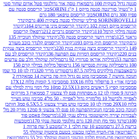
ת 100 גרם
מארז טסה אור גדול
גומי פטל אדום שחור סטי
רינטה סנטה מיקס 1 ק"ג SORINI
בונ' קריסמס סנטה עם
בונ' קריסמס טיפאני 180 גרם
גרם
SORINI
קינדר
דמות 102 ג'
קינדר קריסמיס מיני פריינדס 164ג'
קינדר
מל 110ג'
קינדר קריסמס גרביים 212ג'
רפאלו קריסמס
פררו רושר קריסמיס סנטה 70ג'
קינדר שוקולד חנוכייה 135
יסמס תיק מיקס 193ג'
קינדר קריסמיס קלנדר כוכב מעורב
 קריסמיס ביצה ענקית בנות 220ג'
קינדר קריסמיס ביצה ענקית
ינדר קריסמס דמויות עם הפתעה 36ג'
קינדר קריסמיס לב עם
מילקה אוראו סנדוויץ 92 גרם
מילקה שוקולד חלב עם עדשים
קה עוגיות סנסיישן 156 גרם
וופל מילקה במילוי קרם 150
לקיניס מילקה 87.5 גרם
טורינו מריר 320ג'
דן לגן 10 כד שמן
 סמ
סביבון מוט נס גדול היה פה ברשת 14 סמ
אקדח 2
33 סמ
סביבון 5 קומות בלוח 17X12
ופ 22.5X13 סמ
10 כלי דמוי נורה למילוי עם
דן לגן 12 מ.מפתחות פנס לד צבעוני 7 סמ
מארז 3 מזרקים
10 מל'
מזרק גדול לאפייה - 50 מל'
4 סביבון טוש מצייר
דן לגן 10 סביבון טוש מצייר צבעוני 6.5X5.5 סמ
3 חותכן
סביבון חנוכיה
הפתעה 10 פנס לד צבעוני 9 סמ
12 מזרק 20 מל'
ירה וקישוט
גומי נודלס ענקי 120ג'
מרשמלו פאסט פוד
 מח תות 120 גרם נוזל
גומי סנטה ענקי 170ג'
מטבעות
מטבע 10 שח חלבי 1 ק"ג
מטבע 5 שח פרווה 1
פרוטאין פרו-חטיף חלבון טבעוני בטעם פיסטוק שוקולד 55
פרו-חטיף חלבון טבעוני בטעם שוקולד וניל 55 גרם
פרוטאין