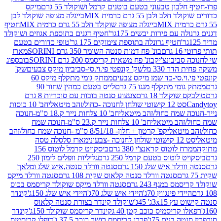
בון טבעוני בטעם בוטנים קרמל ושוקולד 55 גרם
מיקס
 ולבן 55 גרם כרמית MIX
בייגלה מצופה שוקולד לבן
בייגלה מצופה שוקולד חלב 55 גרם כרמית MIX
חטיף
עם פירות יבשים 175גר'
חטיף דגנים בתוספת אגוזים ושוקולד
חטיף גרונלה בתוספת צימוקים 175 גר'
טופי כדורים בטעם
ם
בונ' פח דמות סנטה השומר 350 גרם SORINI
מארז
ביבונצ'יק
בונ' פח משאית קריסמס 200 גרם SORINI
בובספוג
 330 מל
שק' קונפטי פי.וי.סי-סביביון מיקס צבעים
שק'
וי.סי-כד שמן מיקס צבעים
ממתק גומי מתקלף מיקס 60
י מתקלף מנגו 75 גרם
לייס בטעם כמהין שחור 90
קולד 18 גרם
צעצוע סנטה בובות עם סוכריות 8 גרם
1 קישוטי שולחן לחנוכה -כחול/זהב מיטאלי
חב' 10 כוסות
 שמח כחול/זהב מיטאלי
חב' 10 צלחות נייר ק.18 ס"מ-חנוכה
הב מיטאלי
חב' 10 צלחות נייר ק.23 ס"מ-חנוכה שמח
יטאלי
קפ' קרטון + חלון- 8/51/18 ס"מ -חנוכה שמח כחול/זהב
עוני
מארז סלסלה טסה
לוטוס קראנצ'י 380 גרם
ביסקויט קרמל לוטוס 156
לוטוס בטעם קרמל 250 גרם
גליליות וופלים לימון 250
ד איש שלג 150 גרם
סנטה וורלד סנטה,איש שלג ומלאך
סנטה וורלד סנטה קלאוס שקית 108 גרם
סנטה וורלד מיקס
 במגף 243 גרם
סנטה וורלד מיקס שוקולד קריסמס בכוס
י פינגווין 70ג'
היידי איש שלג 70ג'
היידי איש שלג 150ג'
קינדר
3xג' 45ג'
שוקולד קינדר בצורת סנטה קלאוס
קריסמיס כוכב קטן 40 ג
קינדר קריסמס שוקולד 150ג'
קינדר
בנים 75ג'
פררו קריסמס רושר כוכב 37.5 ג'
דופלו קריסמיס