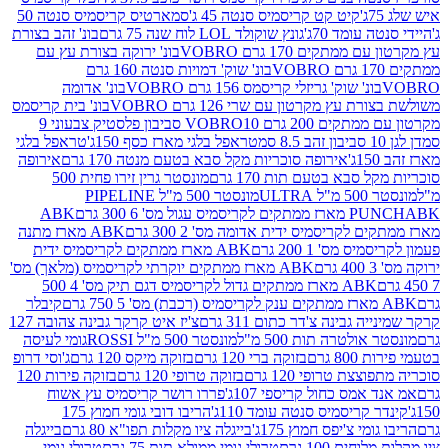
קיט קט קריסמיס סנטה 45 ג'
סמארטיס קריסמיס סנטה 50
עומד 70ג'
גונץ שוקולד LOL לוח שנה 75 גרם
בונ' זהב בצורת
תקים 170 גרם VOBRO
בונ' ירוקה בצורת עץ עם
בונ' שוק' דמויות סנטה 160 גרם
נ' שוק' גריזלי קריסמס 156 גרם VOBRO
בונ' אדומה
עץ מקרטון עם שרי 126 גרם VOBRO
בונ' בית קריסמס
 200 גרם VOBRO
10 סביבון פלסטיק צבעוני 9
טראפל בלגי מארז כסף 150ג'
טראפל בלגי
אירופה סוכריות מקל סבא בטעם מנטה 170 גרם
אירופה
סבא בטעם תות 170 גרם
מונסטר גרין זירו פחית 500
ULT
מונסטר 500 מ"ל PIPELINE
ABK
PU
לקריסמיס ידית אדומה מס' 2 300 גרם
ABK מארז מתנה
מס' 1 200 גרם
ABK מארז ממתקים לקריסמיס ידית
ABK מארז ממתקים יוקרתי לקריסמיס (מלאך) מס'
ABK מארז ממתקים גדול לקריסמיס דגם תיק מס' 4 500
קיבלר
גבינה צ'דר כתום 311 גרם
צ'יז איט קרקר גבינה צהובה 127
ולטרה תות 500 מ"ל
מונסטר 500 מ"ל ROSSI
גומי לעיסה
 גרם
בזוקה ברי 120 גרם
בזוקה מיקס 120 גרם
ג'וסי דרופ
ת טרופי 120 גרם
בזוקה טרופי 120 גרם
בזוקה פירות 120
מס כחול קריספי 107ג'
פררו רושר קריסמיס עץ אשוח
קריסמיס סנטה עומד 110ג'
הריבו דובי גומי חמוץ 175
י צ'יפס חמוץ 175ג'
בייגלה ציו מקלות תפו"א 80 גרם
בייגלה
ים 100 גרם
טרולי גומי ממולא תות 75 גרם
טרולי גומי