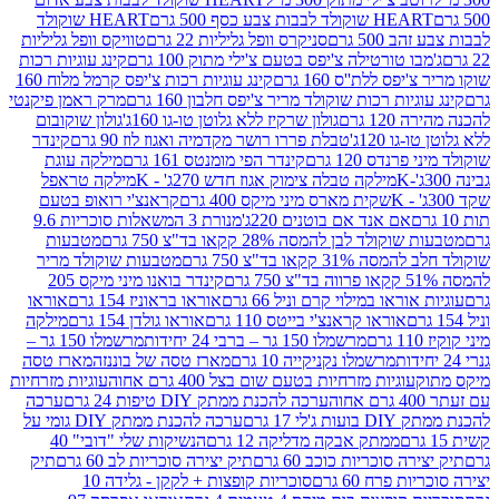
ולד לבבות צבע כסף 500 גרם
HEART שוקולד
50 גרם
סניקרס וופל גליליות 22 גרם
טוויקס וופל גליליות
ו טורטילה צ'יפס בטעם צ'ילי מתוק 100 גרם
קינג עוגיות רכות
ס ללת''ס 160 גרם
קינג עוגיות רכות צ'יפס קרמל מלוח 160
יות רכות שוקולד מריר צ'יפס חלבון 160 גרם
מרק ראמן פיקנטי
 גרם
גולון שרקיז ללא גלוטן טו-גו 160ג'
גולון שוקובום
 120ג'
טבלת פררו רושר מקדמיה ואגוז לוז 90 גרם
קינדר
נדס 120 גרם
קינדר הפי מומנטס 161 גרם
מילקה עוגת
מילקה טבלה צימוק אגוז חדש 270ג' - K
מילקה טראפל
שקית מארס מיני מיקס 400 גרם
קראנצ'י רואופ בטעם
אם אנד אם בוטנים 220ג'
מנורת 3 המשאלות סוכריות 9.6
לד לבן להמסה 28% קקאו בד"צ 750 גרם
מטבעות
 קקאו בד"צ 750 גרם
מטבעות שוקולד מריר
קינדר בואנו מיני מיקס 205
ראו במילוי קרם וניל 66 גרם
אוראו בראוניז 154 גרם
אוראו
אוראו קראנצ'י בייטס 110 גרם
אוראו גולדן 154 גרם
מילקה
מרשמלו 150 גר – ברבי 24 יחידות
מרשמלו 150 גר –
מרשמלו נקניקייה 10 גרם
מארז טסה של בוננזה
מארז טסה
עוגיות מזרחיות בטעם שום בצל 400 גרם אחוה
עוגיות מזרחיות
ערכה להכנת ממתק DIY טיפות 24 גרם
ערכה
 17 גרם
ערכה להכנת ממתק DIY גומי על
ממתק אבקה מדליקה 12 גרם
הנשיקות שלי "דובי" 40
 סוכריות כוכב 60 גרם
תיק יצירה סוכריות לב 60 גרם
תיק
פרח 60 גרם
סוכריות קופצות + לקקן - גלידה 10