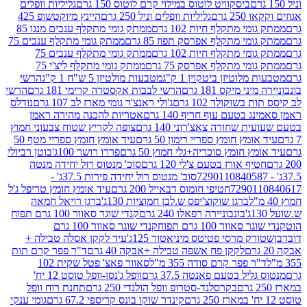
ביסקוויט לוטוס במילוי קרם לוטוס 150 גרם
גליליות וופלים
 גרם
גליליות וופלים וניל 250 גרם
היינץ מיוקטשופ 425
י מתקלף חיות 102 גרם
ממתק גומי מתקלף ענבים מנגו 85
י מתקלף אפרסק תפוז 85 גרם
ממתק גומי מתקלף ענבים 75
י מתקלף חיות 102 גרם
ממתק גומי מתקלף ענבים 75
י מתקלף אפרסק 75 גרם
ממתק גומי מתקלף ליצ'י 75
לוטיזן ביטקוין 1 ק"ג
מטבעות מולטיזן 5 ש"ח 1 ק"ג
הרשי
 מיקס 181 גרם
הרשי לבבות אקסטרה קרימי 181 גרם
הרשי
שוקולד 102 גרם
ג'ולי ראנצ'ר גומי מארז לב 107 גרם
נודלס
בטעם עוף חריף 140 גרם
אטריות להכנה מהירה ראמן
שחורה צאצ'רוני 140 גרם
צופה לקריץ שטוח צבעוני חמוץ
מץ חומץ ספריי רימון 50 גרם
עיד אומץ חומץ ספריי מטף 50
 חומץ סוכריה+גלי חמוץ 50 גרם
פררו רושר 100ג'
בוטן רביולי
ף אורז בטעם צ'לי 120 גרם
סוכ' מנטוס רול יחידה מנטה
סוכ' מנטוס רול יחידה פירות 37.5ג' -
72901
חטיפי חומוס דבאייל 200 גרם
עיד אומץ חומץ טריפל ג'ל
ברגן שוקוצ'יפס ש.לבן חמוציות 130ג'
ברגן רויאל חמאה
בונבוניירה רפאלו 240 גרם
קנדי שוגר סאוור 100 גרם תפוח
וור 100 גרם תפוח
קנדי שוגר סאוור 100 גרם
 מרסי פטיטס מיניאטור 125ג'
עיד לקקן אסלה טבילה +
לקקן פח אשפה טבילה +אבקה 40 גרם
ד"ר פפר קרם תות
 פפר קרם סודה 355 מ"ל
סאוור פאצ' פטל שקית 102
יל בטעם פאנטה 37.5 גרם
וופל ג'נסן-וופל טוסט 12 יח'
בקרסלנד-סטרופ וופל הולנדי 250 גרם
תחנת רוח וופל
קינדר שוקו בונס קריספי 67.2 גרם
גומי ענקי