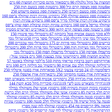
 גולגולת 90 גרם
סאוור מדנס סוכריות חמוצות 60 גרם
 מצופה קרם וניל 300 גרם
עוגת ספוג בטעם תות 250
 בטעם דובדבן 250 גרם
עוגת ספוג בטעם מישמש 250
ג בטעם שוקולד 250 גרם
קינג עוגיות רכות שוקולד צ'יפס 160
יות רכות שוקולד מריר צ'יפס 160 גרם
קינג עוגיות רכות
'יפס 160 גרם
קינג עוגיות רכות שיבולת תפוז שוקו צ'יפס
ה ספוג מצופה קרם קקאו 300 גרם
אורביט רפרשרס מסטיק
עם אבטיח פטל בקבוקון 67 גרם
טרולי גומי פינגווין 150
י שיני דרקולה 150 גרם
טרולי סופר בריין 150ג'
טרולי גומי
טרולי גומי פירות ים 175 גרם
טרולי גומי עכברים 200
י נשיקות תות 200 גרם
טרולי גומי פרות חלב 200 גרם
טרולי
150 גרם
טרולי מרשמלו תפוח 150 גרם
טרולי גומי
200 גרם
קישוטי עוגה בצנצנת 500 גרם צבעוני עגול /
טב ברבקיו טריאקי מתוק 510 מ"ל
בר שוקולד באונטי 57
ולד חלב עם אגוזים 90 גרם
שוק' טב מילקה דיים 100 גרם
יבון צבעוני 5X2 סמ
ארוחת אורז בסגנון איטלקי 250
ז בסגנון מקסיקני 250 גרם
ארוחת אורז אושפלו 250
ז מג'דרה 250 גרם
הריבו אבטיח 160ג'
היידי מוצארט תפוז
וצארט נוגט ליצ'י 119ג'
גונץ סוכריית מקל סבא קשת 144
ת קטנות בשקית 100 גרם
גונץ אנשי שלג משוקולד במילוי
85 גרם
גונץ אנשי שלג משוקולד במילוי קרם חלב ברשת
 סנטה משוקולד במילוי קרם חלב ברשת 85 גרם
גונץ שוקולד
שישיה 78 גרם
גונץ שוקולד חלב סנטה 100 גרם
גונץ עוגיות
גונץ שוקולד לוח שנה מפרץ
גרם
גונץ שוקולד לוח שנה קריסמיס 50 גרם
גונץ מיקס