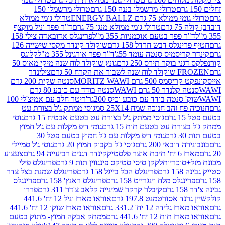
טרולי מרשמלו בננה 150 גרם
טרולי מרשמלו 150
לא 75 גרם ENERGY BALLZ
טרולי גומי ממולא
גרם
טרולי גומי ממולא מנגו 75 גרם
ד"ר פפר וניל מוקצף
 פפר בטעם אוכמניות 355 מ"ל
פרינגלס אדובאדה צילי 158
נגלס דבש חרדל 158 גרם
שוקולד קינדר מקסי שישייה 126
ריסמיס סנטה עומד 55ג'
ד"ר פפר אורגינל 355 מ"ל
קלוגס
 בוקר תירס 250 גרם
גונץ שוקולד לוח שנה מיקי מאוס 50
 את הקרח 50 גרם
צילינדר
50 גרם MORITZ WAWI
סנטה שקית 200 גרם
לנדר 50 גרם WAWI
סנטה בודד עם כובע 80 גרם
 סנטה בודד עם כובע וכיס 200גר'
ריטר חלב עם אמיצ'לי 100
 זהב חנוכה שמח 25X14 סמ
גוסי ממתק ג'ל בצורת עט
ם
גוסי ממתק ג'ל בצורת עט בטעם אבטיח 15 גרם
גוסי
ורת עט בטעם תות 15 גרם
גומי דיפ מקלות עם ג'ל חמוץ
ם
גומי דיפ מקלות עם ג'ל חמוץ בטעם פטל 30
דובאי 200 גרם
גוסי ג'ל בקבוק חמוץ 20 גרם
גוסי ג'ל סמיילי
וצר פלסטיק
קינדר דגנים רביעייה 94 גרם
צעצוע
סוכריות
לקקן סיסי סטיקס פינגווין תות 9 גרם
פרינגלס פילי
רם
פרינגלס הכל בייגל 158 גרם
פרינגלס שמנת בצל צדר
נגלס מלח וינגרייט 158 גרם
פרינגלס ראנץ' 158 גרם
פרינגלס
קיבלר קרקר שמינייה קלאב צ'דר 311 גרם
פררו
אסורטמנט 197.8 גרם
אוראו מארז וניל 12 יח' 441.6
ידה 12 יח' 331.2 גרם
אוראו מארז שוקו 12 יח' 441.6
ת 12 יח' 441.6 גרם
ממתק אבקה חמוץ- מתוק בטעם