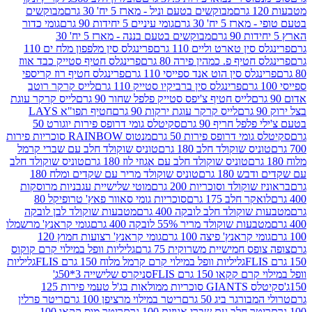
מבוקשים בטעם וניל - מארז 5 יח' 30 גרם
מבוקשים
5 יח' 30 גרם
גומי עיניים 5 יחידות 90 גרם
גומי כדור
מבוקשים בטעם בננה - מארז 5 יח' 30
ין טארט וליים 110 גרם
פרינגלס סין מלפפון מלח ים 110
חטיף פ. כמהין פירה 80 גרם
פרינגלס חטיף סטייק כבד אווז
לס סין הוט אנד ספייסי 110 גרם
פרינגלס חטיף רוז קריספי
פרינגלס סין ברביקיו סטייק 110 גרם
לייס קרקר רוטב
לייס חטיף צ'יפס סטייק פלפל שחור 90 גרם
לייס קרקר עוגת
לייס קרקר עוגת ירקות 90 גרם
חטיף תפו"א LAYS
פל חריף 90 גרם
סקיטלס גומי דרופס פירות יוגורט 50
ומי דרופס פירות 50 גרם
מנטוס RAINBOW סוכריות פירות
יס שוקולד חלב 180 גרם
טוניס שוקולד חלב עם שברי קרמל
טוניס שוקולד חלב עם אגוזי לוז 180 גרם
טוניס שוקולד חלב
 180 גרם
טוניס שוקולד מריר עם שקדים ומלח 180
וקולד וסוכריות 200 גרם
מוטי שלישיית עגבניות מרוסקות
ר חלב 175 גרם
סוכריות גומי סאוור פאץ' טרופיקל 80
וקולד חלב לובקה 400 גרם
מטבעות שוקולד לבן לובקה
ות שוקולד מריר 55% לובקה 400 גרם
גומי קראנץ' מרשמלו
י קראנץ' פיצה 100 גרם
גומי קראנץ' רצועות חמוץ 120
ס חמישיית משרוקית 75 גרם
גליליות וופל במילוי קרם קוקוס
גליליות וופל במילוי קרם קרמל מלוח 150 גרם FLIS
גליליות
קקאו 150 גרם FLIS
סניקרס שלישייה 3*50ג'
סקיטלס GIANTS סוכריות ממולאות בג'ל טעמי פירות 125
ורגר ביג 50 גרם
ריטר במילוי מרציפן 100 גרם
ריטר פרלין
ר חלב עם שברי אגוזים 100 גרם
ריטר מוס קקאו 100