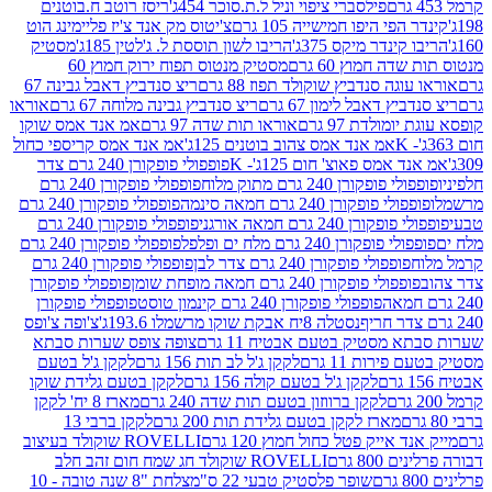
פילסברי ציפוי וניל ל.ת.סוכר 454ג'
ריסז רוטב ח.בוטנים
פי היפו חמישייה 105 גרם
צ'יטוס מק אנד צ'יז פליימינג הוט
ינדר מיקס 375ג'
הריבו לשון תוססת ל. ג'לטין 185ג'
מסטיק
ה חמוץ 60 גרם
מסטיק מנטוס תפוח ירוק חמוץ 60
גה סנדביץ שוקולד תפוז 88 גרם
ריצ סנדביץ דאבל גבינה 67
ץ דאבל לימון 67 גרם
ריצ סנדביץ גבינה מלוחה 67 גרם
אוראו
מולדת 97 גרם
אוראו תות שדה 97 גרם
אמ אנד אמס שוקו
אמ אנד אמס צהוב בוטנים 125ג'
אמ אנד אמס קריספי כחול
אמס פאוצ' חום 125ג'- K
פופפולי פופקורן 240 גרם צדר
פופקורן 240 גרם מתוק מלוח
פופפולי פופקורן 240 גרם
י פופקורן 240 גרם חמאה סינמה
פופפולי פופקורן 240 גרם
רן 240 גרם חמאה אורגני
פופפולי פופקורן 240 גרם
פופקורן 240 גרם מלח ים ופלפל
פופפולי פופקורן 240 גרם
פופפולי פופקורן 240 גרם צדר לבן
פופפולי פופקורן 240 גרם
פולי פופקורן 240 גרם חמאה מופחת שומן
פופפולי פופקורן
פופפולי פופקורן 240 גרם קינמון טוסט
פופפולי פופקורן
נסטלה 8יח אבקת שוקו מרשמלו 193.6ג'
צ'ופה צ'ופס
 מסטיק בטעם אבטיח 11 גרם
צופה צופס שערות סבתא
ירות 11 גרם
לקקן ג'ל לב תות 156 גרם
לקקן ג'ל בטעם
לקקן ג'ל בטעם קולה 156 גרם
לקקן בטעם גלידת שוקו
לקקן ברווזון בטעם תות שדה 240 גרם
מארז 8 יח' לקקן
מארז לקקן בטעם גלידת תות 200 גרם
לקקן ברבי 13
 אייק פטל כחול חמוץ 120 גרם
ROVELLI שוקולד בעיצוב
80 גרם
ROVELLI שוקולד חג שמח חום זהב חלב
שופר פלסטיק טבעי 22 ס"מ
צלחת "8 שנה טובה - 10