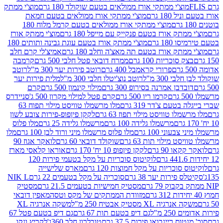
וצ'י ממתקי אורז ממולאים בטעם שוקולד 180 גרם
מוצ'י ממתק
180 גרם
מוצ'י ממתקי אורז ממולאים בטעם חמאת
מוצ'י ממתקי אורז ממולאים בטעם קרמל מלוח 180
תק אורז בטעם פנקייק עם מייפל 180 גרם
מוצ'י ממתק אורז
18 גרם
מוצ'י ממתק אורז בטעם עוגת גבינה ותותים 180
תק אורז בטעם תה מאצ'ה וחלב 180 גרם
אמיצ'לי קרם חלב
סוכריות 100 גרם
ממרח דובאי פטל חלבי 500 גרם
קרמבה
פרורי קראמבל 400 גרם
רוטב פירות יער 300 מ"ל
רוטב
 300 מ"ל
רוטב נוצ'יטלו חלבי 300 מ"ל
מלית פירות יער
דבן אמרנה בסירופ 300 גרם
מילוי קינמון 500 גרם
קרם
קרמו ריו 500 גרם
קרם פטל למילוי מקרון 500 ג'
סניידרס
טעם צ'דר 319 גרם
מלו מרשמלו טוויסט מילוי תפוח 63
לו טוויסט מילוי תפוז 63 גרם
לקקן פיןפופ-פירות צובע לשון
מרשמלו גלידה 100 גרם
מרשמלו גלידה 25 גרם
מלו פלוס
עוני 100 גרם
מלו פלוס מרשמלו מיני ורוד לבן 100 גרם
מלו
 מילוי תות 63 גרם
שוקולד דובאי 60 גרם
לואקר אגוז 90
ו 90 גרם
לקקן פיןפופ 10 יח' 170 גרם
אוראו קלאסי מארז
לוקיטוס סוכריות על מקל בטעמי פירות 120
סוכריות על מקל חמוצות 120 גרם
מארס שלישייה
פירות יער 38 גרם
סוכריה על מקל בטעמים 22 גרם
NIK L
מסטיק חמישיות בטעמים 21.5 גרם
מסטיק
מזוודת הממתקים של מקס וטסה
מאפין דובאי
יה XL מסטיק אבטיח 250 מ"ל
משקה אנרגיה XL
2 מ"ל
גם דיפ בטעם תות 67 גרם
גם דיפ בטעם פטל 67
ס ריינבואו פירות 37.5 גרם
טובלרון חלב 360ג'
לקריץ ונקו