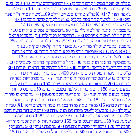
במילוי קרם דובדבן 86 גרם
ווארהדס שקית 142 ג גלי בינס
בש 30 גרם עמק חפר
טרולי בורגר מיני בודד 10 גרם
מילקה
K
בד"צ טורינו טנטיישן חלב 189ג'
משקה מוגז ד"ר פפר
משקה דר פפר בקבוק 450מ"ל
קוקה קולה דובדבן 330
 גוד שקית 140 גרם
מנטוס פרוט מיקס שקית 140
ר הרולטה ג'לי ענק 90 גרם
שמרים נמסים בואקום 450
בטעם אפרסק 500 גרם
לקריץ בלוק לבן 1 ק"ג
לקריץ וידאל
ירות הדר 1 ק"ג
דובאי שוקולד חלב פיסטוק וקדאיף 75
י שוקולד מריר 175ג'
באצ'י מריר קלאסי שקית 125 ג'
PERUGI
מארז מרציפן ללא תוספת סוכר 30 גרם
אטריות
צמר גפן עם סוכריות קופצות ענבים / תות שקית 12
 תות בננה 300 מ"ל בודד
משקה בראבו אשכולית 300
ה בראבו תפוזים 300 מ"ל בודד
משקה בראבו ענבים 300
רח עוגיות לוטוס קרמל 400 גרם
סוכריות בפחית פירות
סוכריות בפחית פרות יער - 175 גרם
סוכריות בפחית
סוכריות קלפני בטעם פירות 150 גרם
סוכריות קלפני
גרם
סוכריות קלפני בטעם דובדבן 150 גרם
סוכריות
רות יער 150 גרם
ריטר חלב פיסטוק 100 גרם
רואופ פירות
תות 18 גרם
רואופ פטל 18 גרם
סוכ' צמר גפן תות חמוץ
1ג'
מארז טסה מאוהב
מארז טסה ריגושים
ריסז XL טבלת
שוקוליטלי מקרונים תות שדה 90 גרם
קוטדור בושה חלב
גלס אורגינל 149 גרם
פרינגלס ברביקיו 158 גרם
פרינגלס
פרינגלס פיצה 158 גרם
בצקניות אורז להכנה מהירה-
ניוקי שלושה צבעים 500 גרם
מיני ניוקי 500 גרם
ניוקי
ג'יו קונכיות 500 גרם
גליליות וופל במילוי קרם אגוזים 150