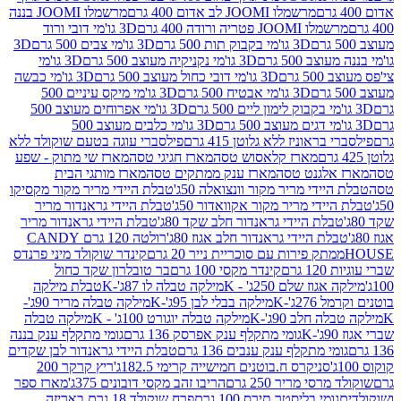
מרשמלו JOOMI לב אדום 400 גרם
מרשמלו JOOMI בננה
JOOM פטריה ורודה 400 גרם
3D גו'מי דובי ורוד
3D גו'מי בקבוק תות 500 גרם
3D גו'מי צבים 500 גרם
3D
 500 גרם
3D גו'מי נקניקיה מעוצב 500 גרם
3D גו'מי
גרם
3D גו'מי דובי כחול מעוצב 500 גרם
3D גו'מי כבשה
3D גו'מי אבטיח 500 גרם
3D גו'מי מיקס עיניים 500
3D גו'מי אפרוחים מעוצב 500
3D גו'מי כלבים מעוצב 500
ראוניז ללא גלוטן 415 גרם
פילסברי עוגה בטעם שוקולד ללא
מארז קלאסוש טסה
מארז חגיגי טסה
מארז שי מתוק - שפע
אלגנט טסה
מארז ענק ממתקים טסה
מארז מותגי הבית
ידי מריר מקור וונצואלה 50ג'
טבלת היידי מריר מקור מקסיקו
ידי מריר מקור אקוואדור 50ג'
טבלת היידי גראנדור מריר
לת היידי גראנדור חלב שקד 80ג'
טבלת היידי גראנדור מריר
ת היידי גראנדור חלב אגוז 80ג'
רולטה 120 גרם CANDY
תק פירות עם סוכריית נייר 20 גרם
קינדר שוקולד מיני פרנדס
רם
קינדר מקסי 100 גרם
בר טובלרון שקד כחול
וז שלם 250ג' - K
מילקה טבלה לו 87ג'-K
טבלת מילקה
2ג'-K
מילקה בבלי לבן 95ג'-K
מילקה טבלה מריר 90ג'-
חלב 90ג'-K
מילקה טבלה יוגורט 100ג' - K
מילקה טבלה
גומי מתקלף ענק אפרסק 136 גרם
גומי מתקלף ענק בננה
י מתקלף ענק ענבים 136 גרם
טבלת היידי גראנדור לבן שקדים
סניקרס ח.בוטנים חמישייה קרימי 182.5ג'
ריץ קרקר 200
סי מריר 250 גרם
הריבו זהב מקסי דובונים 375ג'
מארז ספר
ומי בליסטר תירס 100 גרם
פרח שוקולד 18 גרם באריזה