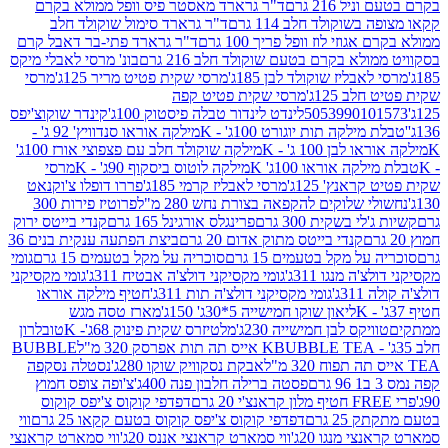
 216 גרם
ד"ר גרארד מאסטר פיס וופל ממולא בקרם
שוקולד חלב 114 גרם
ד"ר גרארד סימול שוקולד חלב
וזי לוז וופל פריך 100 גרם
ד"ר גרארד פתי-בר דאבל קרם
לא בקרם בטעם שוקולד חלב 216 גרם
בונ' מרסי לאבלי מיקס
בליז שוקולד לבן 185ג'
מרסי שקית פטיט מריר 125ג'
מרסי
ב 125ג'
מרסי שקית פטיט קפה
505399010
לינדט לינדור טבלה פיסטוק 100ג'
קינדר שוקוצ'יפס
ילקה תות יוגורט 100ג' - K
מילקה אוראו סנדוויץ' 92 ג' -
בן 100 ג' - K
מילקה שוקולד חלב עם פצפוצי אורז 100ג'
ה אוראו 100ג' K
מילקה לוטוס ביסקוף 90ג' - K
מרסי
אנץ' 125ג'
מרסי לאבליז קרמי 185ג'
פררו דופלו צ'וקנאט
 שלוקים להקפאה בצורת נחש 280 מ"ל
פרוטיז פירות 300
י בשקית 300 גרם
פרינגלס אורגינל 165 גרם
קנדי בייטס ירוק
קנדי בייטס מתוק אדום 20 גרם
ביצת הפתעה ענקית בנים 36
ל מקל בטעמים 15 גרם
סוכריה על מקל בטעמים 15 גרם
גומי
 מנגו 311ג'
גומי מקסיקני דולצ'ה אבטיח 311ג'
גומי מקסיקני
ג'
גומי מקסיקני דולצ'ה תות 311ג'
חטיף מילקה אוראו
ליאון שוקו חמישייה 5*30ג' 150ג'
מארז טסה מגש
יקס לבן חמישייה 230ג'
מלטיזרס שקית פינוק 68ג'- K
טובלרון
BUBBLE TEA אייס תה תות אפרסק 320 מ"ל
BUBBLE
אבקת נסקוויק שוקו 280ג'
נסטלה נסקפה
פסטה ברילה חלבון פנה 400ג'
צ'ופה צופס חמוץ
דפדפי קוקוס צ'יפס קוקוס
2 גרם
דפדפי קוקוס צ'יפס קוקוס בטעם קקאו 25 גרם
ווי
 מנגו 20ג'
ווי סמארט קראנצי אננס 20ג'
ווי סמארט קראנצי