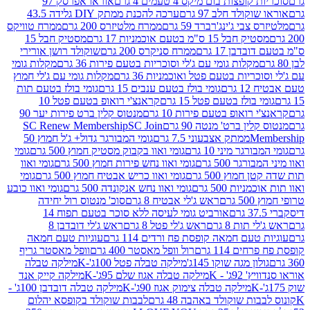
פצות בום מיקס 4 טעמים 4 גרם
אוראו אפרסק 97
ולד חלב 97 גרם
ערכה להכנת ממתק DIY גלידה 43.5
בי ג'ינג'רברד 59 גרם
ממרח מלטיזרס 200 גרם
ממרח טוויקס
בל 15 ס"מ בטעם אוכמניות 17 גרם
מסטיק חבל 15
בן 17 גרם
ממרח סניקרס 200 גרם
שוקולד רושן אורירי
מקלות גומי עם ג'לי וסוכריות בטעם פירות 36 גרם
מקלות גומי
ריות בטעם פטל ואוכמניות 36 גרם
מקלות גומי עם ג'לי חמוץ
רם
גומי בולז בטעם ענבים 15 גרם
גומי בולז בטעם תות
בולז בטעם פטל 15 גרם
קראנצ'י רואופ בטעם פטל 10
רואופ בטעם פירות 10 גרם
מנטוס קלין ברט פירות יער 90
ין ברט' מנטה 90 גרם
SC Join
SC Renew Membership
M
ממתק אצבעוני 7.5 גרם
גומי המבורגר גדול+ ג'ל חמוץ 50
גר מיני 10 גרם
גומי ואוו בקבוק מסטיק חמוץ 500 גרם
גומי
גר 500 גרם
גומי ואוו נחש פירות חמוץ 500 גרם
גומי ואוו
מוץ 500 גרם
גומי ואוו כריש אבטיח חמוץ 500 גרם
גומי
ות 500 גרם
גומי ואוו נחש אנקונדה 500 גרם
גומי ואוו כובע
רם
ראש ג'לי אבטיח 8 גרם
סוכ' מנטוס רול יחידה
אורביט גומי לעיסה ללא סוכר בטעם תפוח 14
תות 8 גרם
ראש ג'לי פטל 8 גרם
ראש ג'לי דובדבן 8
עם חמאה קופסת פח ורדים 114 גרם
עוגיות טעם חמאה
 114 גרם
רול וופל מאסטר 400 גרם
וופל מאסטר גריף
ון מגה שוקו 145ג'
מילקה טבלה פטל 100ג'-K
מילקה טבלה
ג' - K
מילקה טבלה אגוז שלם 95ג'-K
מילקה קייק אנד
מילקה טבלה צימוק אגוז 90ג'-K
מילקה טבלה דובדבן 100ג' -
ת שוקולד באהבה 48 גרם
לבבות שוקולד בקופסא יהלום