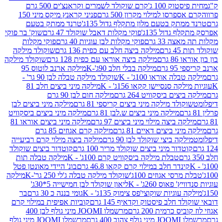
ק 100 ג'
קרם שוקולד לשמרים וקראנצ'ים 500 גרם
רסו למילוי מקרון 500 גרם
פניני קראנץ מיקס מיני 150
תק בטעם מלון מתקלף גדול 135ג'
טרנד ממתק בטעם
גדול 135ג'
פוקי מקלות דאבל שוקולד 47 גרם
שוק' בר פוקי
 33 גרם
פוקי מקלות לבן עוגיות 40 גרם
פוקי מקלות
רם
מילקה ביצה חלב עם כפית 136 גרם
שוקולד מילקה
 גרם
מילקה ביצה אוראו עם כפית 128 גרם
שוקולד מילקה
גרם
מילקה בבלי חלב 90ג'-K
מילקה ארנב לוטוס 95
ה אוראו 100ג' - K
שוקולד מילקה טבלה לבן 90 גר' -
ה סנסיישן קקאו 156ג' - K
מילקה מיני ביצים חלב 81
ים ביסקוויט 264 גרם
מילקה חום לבן 90 גרם
ולד מילקה מיני ביצים קריספי 81 גרם
מילקה מיני ביצים לבן
מילקה מיני ביצים ש.לבן 81 גרם
מילקה מיני ביצים ביסקוויט
 ביצה מילוי מיני ביצים 97 גרם
מילקה מיני ביצים אוראו 81
י ביצים דאיים 81 גרם
מילקה קרם אגוזים 85 גרם
קה ביצי שוקולד לבן 90 גרם
מילקה ביצה מילוי קרם רביעייה
דור מיני ביצים שוקולד מריר 100 גרם
קוטדור ביצים שוקולד
טבלת מילקה ביסקוויט קרם 100ג' - K
מילקה טבלה תות
נדר חלב במילוי קרם קקאו 46.8 גרם
בונ' היידי מאונטן פטל
סי אגוזים 100ג'
שוקולד מילקה טבלה ג'לי 250 גר'-K
מילקה
פאוס 260ג' - K
ליאון שוקולד לבן חמישייה 5*30ג'
וגיות שוקוצי'פס צימוק 135ג' - K
גומי בננה כ 30 גרם
בר
 חלב פיסטוק וקדאיף 145 גרם
קוביות אפיפית במילוי קרם
 כרמית 200 גרם
מרשמלו JOOMI מיני גולף לבן 400
400 גרם
מרשמלו JOOMI מיני גולף