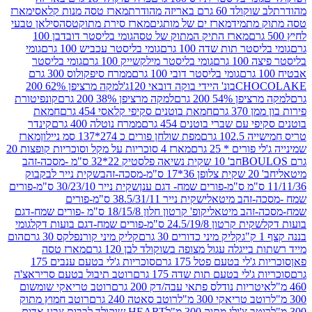
ד 60 גרם באריזה מהודרת
מארז טסה מנות קלאסי
מארז
מתמיד
מארז ים של מותגים
מארז סירת מתוקטסה
סילאן טבעי
מארז התיק המתוק של טסה
גומי בליסטר דובדבן 100
טר תות שדה 100 גרם
גומי בליסטר עכביש 100 גרם
גומי
 גרם
גומי בליסטר מילקשייק 100 גרם
גומי בליסטר
גומי בליסטר דובי 100 גרם
ממרח סיפקולוס 300 גרם
CHO
בונ' היידי בוקה דובאי 120ג'
למקה מרציפן 62% 200
54% 200 גרם
למקה מרציפן 38% 200 גרם
קונפיטורת
3 גרם
חמאת בוטנים סקיפי קלאסי 454 גרם
חמאת
עם שברי בוטנים 454 גרם
ממרח נוטלה 400 גרם
קינדר
10 גרם
מפת שולחן פורים כ 274*137 סמ ניילון
מארז
רים * 25 גרם
מארז 4 סוכריות על מקל וסוכריות קופצות 20
חב' 10 שקית נשיאה פלסטיק 22*32 ס"מ -מסכה-זהב
כה-זהב
שקית נייר לבקבוק
שקית נייר 30/23/10 ס"מ-פורים
-זהב מיטאלי
שקית נייר 38.5/31/11 ס"מ-פורים
זהב מיטאלי
קופ' קרטון חלון 18/15/8 ס"מ -פורים שמח-דגם
קית קרטון 24.5/19/8 ס"מ-פורים שמח-דגם בועות דקל
גומי
קליק מיני כדורים 30 גרם
קליק מיני קורנפלקס 30 גרם
הום
ייגלה עגול מצופה בשוקולד לבן 120 גרם
מארז טסה
'לי בטעם פטל 175 גרם
סוכריות ג'לי בטעם ענבים 175
ג'לי בטעם תות שדה 175 גרם
רוטב תיבול בטעם סריראצ'ה
ריות נודלס פתאי עבה/דק 200 גרם
רוטב טריאקי שומשום
ב טריאקי 300 מ"ל
רוטב סאטה 240 גרם
רוטב חמוץ מתוק
ב צ'ילי מתוק 300 מ"ל
HEART שוקולד לבבות צבע אדום