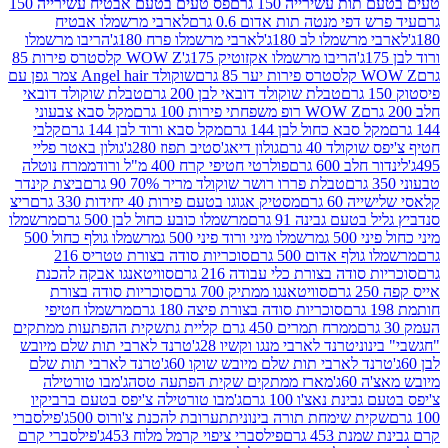
ת עשירייה 150 גרם
פס טעים בטעם אבטיח עשירייה 150
דפי מנטה תות אדום 0.6 גרם
לארבי מרשמלו אבטיח
מרשמלו לב 180ג'
לארבי מרשמלו פרח 180ג'
הריבו מרשמלו
הריבו מרשמלו אקזוטיק 175ג'
WOW Z קלסטרס פירות 85
 85 גרם
שוקולד Angel hair צמר גפן עם
טבלת שוקולד דובאי לבן 200 גרם
טבלת שוקולד דובאי
WOW Z רופ משפחתי פירות 100 גרם
מקל סבא צבעוני
 סבא כחול לבן 144 גרם
מקל סבא ורוד לבן 144 גרם
קלבי
ולד 40 גרם
גולון דיאג'סטיב תפוז 280ג'
גולון באטר פליי
ב 600 גרם
פולרטי חטיפי קרח 400 מ"ל ורוד
ממרח נוטלה
טבלת פררו רושר שוקולד מריר 70% 90 גרם
ביצת קינדר
60 גרם
מסטיק אגוגו בטעם פירות 40 יחידות 330 גרם
ריצ
טעם גבינה 91 גרם
מרשמלו כובע כחול לבן 500 גרם
מרשמלו
50 ג
מרשמלו מיני ורוד פיני 500 ג
מרשמלו גולף כחול 500
לף אדום 500 גרם
סוכריות סודה בצורת טטריס 216
סודה בצורת כלי עבודה 216 גרם
סוויטאנגו אבקה להכנת
סוויטאנגו ממתיק 700 גרם
סוכריות סודה בצורת
סוכריות סודה בצורת פיצה 180 גרם
מרשמלו חטיפי
ממרח תמרים 450 גרם קליית גת
שקית ההפתעות ממתקים
וני
טרנד לארבי מנגו וקשיו 28ג'
טרנד לארבי תות שלם מיובש
ד לארבי תות שלם מיובש שוקו 60ג'
טרנד לארבי תות שלם
6ג'
מארז ממתקים שקית הפתעה טסה
ג'מבו טורטילה
נת נאצ'ו 100 גרם
ג'מבו טורטילה צ'יפס בטעם ברביקיו
ית שימחת תורה בינונית
תערובת להכנת צ'ורוס 500ג'
פילסברי
 453 גרם
פילסברי ציפוי קרמל מלוח 453ג'
פילסברי קרם