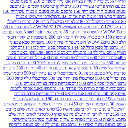
סוכריות סודה בצורת אבן נייר ומספרים 216 גרם
פס טעים
טי עשירייה 150 גרם
לקקן שרביט הקסמים 24 גרם
פס
ת עשירייה 150 גרם
פס טעים בטעם אבטיח עשירייה 150
דפי מנטה תות אדום 0.6 גרם
לארבי מרשמלו אבטיח
מרשמלו לב 180ג'
לארבי מרשמלו פרח 180ג'
הריבו מרשמלו
הריבו מרשמלו אקזוטיק 175ג'
WOW Z קלסטרס פירות 85
 85 גרם
שוקולד Angel hair צמר גפן עם
טבלת שוקולד דובאי לבן 200 גרם
טבלת שוקולד דובאי
WOW Z רופ משפחתי פירות 100 גרם
מקל סבא צבעוני
 סבא כחול לבן 144 גרם
מקל סבא ורוד לבן 144 גרם
קלבי
ולד 40 גרם
גולון דיאג'סטיב תפוז 280ג'
גולון באטר פליי
ב 600 גרם
פולרטי חטיפי קרח 400 מ"ל ורוד
ממרח נוטלה
טבלת פררו רושר שוקולד מריר 70% 90 גרם
ביצת קינדר
60 גרם
מסטיק אגוגו בטעם פירות 40 יחידות 330 גרם
ריצ
טעם גבינה 91 גרם
מרשמלו כובע כחול לבן 500 גרם
מרשמלו
50 ג
מרשמלו מיני ורוד פיני 500 ג
מרשמלו גולף כחול 500
לף אדום 500 גרם
סוכריות סודה בצורת טטריס 216
סודה בצורת כלי עבודה 216 גרם
סוויטאנגו אבקה להכנת
סוויטאנגו ממתיק 700 גרם
סוכריות סודה בצורת
סוכריות סודה בצורת פיצה 180 גרם
מרשמלו חטיפי
ממרח תמרים 450 גרם קליית גת
שקית ההפתעות ממתקים
וני
טרנד לארבי מנגו וקשיו 28ג'
טרנד לארבי תות שלם מיובש
ד לארבי תות שלם מיובש שוקו 60ג'
טרנד לארבי תות שלם
6ג'
מארז ממתקים שקית הפתעה טסה
ג'מבו טורטילה
נת נאצ'ו 100 גרם
ג'מבו טורטילה צ'יפס בטעם ברביקיו