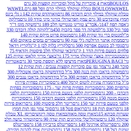
מארז 4 סוכריות על מקל וסוכריות קופצות 20 גרם
WAWEL
BOULO
במילוי קרם דובדבן 86 גרם
ווארהדס שקית 142 ג גלי בינס
בש 30 גרם עמק חפר
טרולי בורגר מיני בודד 10 גרם
מילקה
K
בד"צ טורינו טנטיישן חלב 189 גר'
משקה מוגז ד"ר
משקה דר פפר בקבוק 450מ"ל
קוקה קולה דובדבן 330
 גוד שקית 140 גרם
מנטוס פרוט מיקס שקית 140
ר הרולטה ג'לי ענק 90 גרם
שמרים נמסים בואקום 450
בטעם אפרסק 500 גרם
לקריץ בלוק לבן 1 ק"ג
לקריץ וידאל
ירות הדר 1 ק"ג
דובאי שוקולד חלב פיסטוק וקדאיף 75
ה באצ'י שוקולד מריר 175 גר'
באצ'י מריר קלאסי שקית 125
מארז מרציפן ללא תוספת סוכר 30 גרם
אטריות
צמר גפן עם סוכריות קופצות ענבים / תות שקית 12
 תות בננה 300 מ"ל בודד
משקה בראבו אשכולית 300
ה בראבו תפוזים 300 מ"ל בודד
משקה בראבו ענבים 300
רח עוגיות לוטוס קרמל 400 גרם
סוכריות בפחית פירות
סוכריות בפחית פרות יער - 175 גרם
סוכריות בפחית
סוכריות קלפני בטעם פירות 150 גרם
סוכריות קלפני
גרם
סוכריות קלפני בטעם דובדבן 150 גרם
סוכריות
רות יער 150 גרם
ריטר חלב פיסטוק 100 גרם
רואופ פירות
תות 18 גרם
רואופ פטל 18 גרם
סוכ' צמר גפן תות חמוץ
1ג'
מארז טסה מאוהב
מארז טסה ריגושים
ריסז XL טבלת
שוקוליטלי מקרונים תות שדה 90 גרם
קוטדור בושה חלב
גלס אורגינל 149 גרם
פרינגלס ברביקיו 158 גרם
פרינגלס
פרינגלס פיצה 158 גרם
בצקניות אורז להכנה מהירה-