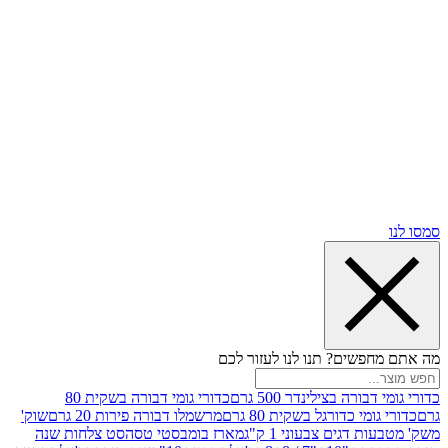
שים? תנו לנו לעזור לכם
רה בצילינדר 500 גרם
כדורי גומי דבורה בשקית 80
י כדורגל בשקית 80 גרם
מרשמלו דבורה פירות 20 גרם
שוק'
דגים צבעוני 1 ק"ג
מארז בומבסטי טסה
סט צלחות שנה