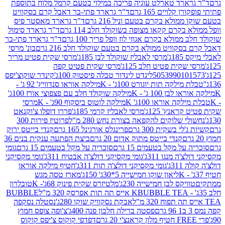
ארד טארלט עוגיה פריכה במילוי בטעם קרמל מלוח בתוספת
קלויים 165 גרם
ד"ר גרארד פתי-בר דאבל קרם בסקוויט
ולא בקרם בטעם וניל 216 גרם
ד"ר גרארד מאסטר פיס
בקרם קקאו מצופה בשוקולד חלב 114 גרם
ד"ר גרארד סימול
מולא בקרם אגוזי לוז וופל פריך 100 גרם
ד"ר גרארד פתי-בר
קוויט ממולא בקרם בטעם שוקולד חלב 216 גרם
בונ' מרסי
ג'
מרסי לאבליז שוקולד לבן 185ג'
מרסי שקית פטיט מריר
קית פטיט חלב 125ג'
מרסי שקית פטיט קפה
505399010
לינדט לינדור טבלה פיסטוק 100ג'
קינדר שוקוצ'יפס
ילקה תות יוגורט 100ג' - K
מילקה אוראו סנדוויץ' 92 ג' -
בן 100 ג' - K
מילקה שוקולד חלב עם פצפוצי אורז 100ג'
ה אוראו 100ג' K
מילקה לוטוס ביסקוף 90ג' - K
מרסי
אנץ' 125ג'
מרסי לאבליז קרמי 185ג'
פררו דופלו צ'וקנאט
 שלוקים להקפאה בצורת נחש 280 מ"ל
פרוטיז פירות 300
י בשקית 300 גרם
פרינגלס אורגינל 165 גרם
קנדי בייטס ירוק
קנדי בייטס מתוק אדום 20 גרם
ביצת הפתעה ענקית בנים 36
ל מקל בטעמים 15 גרם
סוכריה על מקל בטעמים 15 גרם
גומי
 מנגו 311ג'
גומי מקסיקני דולצ'ה אבטיח 311ג'
גומי מקסיקני
ג'
גומי מקסיקני דולצ'ה תות 311ג'
חטיף מילקה אוראו
ליאון שוקו חמישייה 5*30ג' 150ג'
מארז טסה מגש
יקס לבן חמישייה 230ג'
מלטיזרס שקית פינוק 68ג'- K
טובלרון
BUBBLE TEA אייס תה תות אפרסק 320 מ"ל
BUBBLE
אבקת נסקוויק שוקו 280ג'
נסטלה נסקפה
פסטה ברילה חלבון פנה 400ג'
צ'ופה צופס חמוץ
דפדפי קוקוס צ'יפס קוקוס