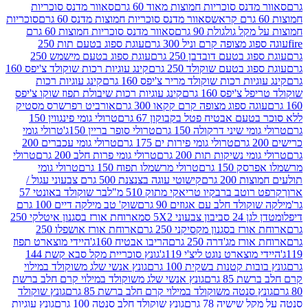
נס סוכריות חמוצות מאוד 60 גרם
סאוור מדנס סוכריות
סאוור מדנס סוכריות חמוצות מדנס 60 גרם
סוכריות
 גולגולת 90 גרם
סאוור מדנס סוכריות חמוצות 60 גרם
 מצופה קרם וניל 300 גרם
עוגת ספוג בטעם תות 250
 בטעם דובדבן 250 גרם
עוגת ספוג בטעם מישמש 250
ג בטעם שוקולד 250 גרם
קינג עוגיות רכות שוקולד צ'יפס 160
יות רכות שוקולד מריר צ'יפס 160 גרם
קינג עוגיות רכות
'יפס 160 גרם
קינג עוגיות רכות שיבולת תפוז שוקו צ'יפס
ה ספוג מצופה קרם קקאו 300 גרם
אורביט רפרשרס מסטיק
עם אבטיח פטל בקבוקון 67 גרם
טרולי גומי פינגווין 150
י שיני דרקולה 150 גרם
טרולי סופר בריין 150ג'
טרולי גומי
טרולי גומי פירות ים 175 גרם
טרולי גומי עכברים 200
י נשיקות תות 200 גרם
טרולי גומי פרות חלב 200 גרם
טרולי
150 גרם
טרולי מרשמלו תפוח 150 גרם
טרולי גומי
200 גרם
קישוטי עוגה בצנצנת 500 גרם צבעוני עגול /
טב ברבקיו טריאקי מתוק 510 מ"ל
בר שוקולד באונטי 57
ולד חלב עם אגוזים 90 גרם
שוק' טב מילקה דיים 100 גרם
יבון צבעוני 5X2 סמ
ארוחת אורז בסגנון איטלקי 250
ז בסגנון מקסיקני 250 גרם
ארוחת אורז אושפלו 250
ז מג'דרה 250 גרם
הריבו אבטיח 160ג'
היידי מוצארט תפוז
וצארט נוגט ליצ'י 119ג'
גונץ סוכריית מקל סבא קשת 144
ת קטנות בשקית 100 גרם
גונץ אנשי שלג משוקולד במילוי
85 גרם
גונץ אנשי שלג משוקולד במילוי קרם חלב ברשת
 סנטה משוקולד במילוי קרם חלב ברשת 85 גרם
גונץ שוקולד
שישיה 78 גרם
גונץ שוקולד חלב סנטה 100 גרם
גונץ עוגיות