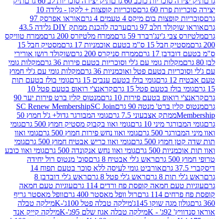
 סוכריות כוכב 60 גרם
תיק יצירה סוכריות לב 60 גרם
תיק
פרח 60 גרם
סוכריות קופצות + לקקן - גלידה 10
פצות בום מיקס 4 טעמים 4 גרם
אוראו אפרסק 97
ולד חלב 97 גרם
ערכה להכנת ממתק DIY גלידה 43.5
בי ג'ינג'רברד 59 גרם
ממרח מלטיזרס 200 גרם
ממרח טוויקס
בל 15 ס"מ בטעם אוכמניות 17 גרם
מסטיק חבל 15
בן 17 גרם
ממרח סניקרס 200 גרם
שוקולד רושן אורירי
מקלות גומי עם ג'לי וסוכריות בטעם פירות 36 גרם
מקלות גומי
ריות בטעם פטל ואוכמניות 36 גרם
מקלות גומי עם ג'לי חמוץ
רם
גומי בולז בטעם ענבים 15 גרם
גומי בולז בטעם תות
בולז בטעם פטל 15 גרם
קראנצ'י רואופ בטעם פטל 10
רואופ בטעם פירות 10 גרם
מנטוס קלין ברט פירות יער 90
ין ברט' מנטה 90 גרם
SC Join
SC Renew Membership
M
ממתק אצבעוני 7.5 גרם
גומי המבורגר גדול+ ג'ל חמוץ 50
גר מיני 10 גרם
גומי ואוו בקבוק מסטיק חמוץ 500 גרם
גומי
גר 500 גרם
גומי ואוו נחש פירות חמוץ 500 גרם
גומי ואוו
מוץ 500 גרם
גומי ואוו כריש אבטיח חמוץ 500 גרם
גומי
ות 500 גרם
גומי ואוו נחש אנקונדה 500 גרם
גומי ואוו כובע
רם
ראש ג'לי אבטיח 8 גרם
סוכ' מנטוס רול יחידה
אורביט גומי לעיסה ללא סוכר בטעם תפוח 14
תות 8 גרם
ראש ג'לי פטל 8 גרם
ראש ג'לי דובדבן 8
עם חמאה קופסת פח ורדים 114 גרם
עוגיות טעם חמאה
 114 גרם
רול וופל מאסטר 400 גרם
וופל מאסטר גריף
ון מגה שוקו 145ג'
מילקה טבלה פטל 100ג'-K
מילקה טבלה
ג' - K
מילקה טבלה אגוז שלם 95ג'-K
מילקה קייק אנד