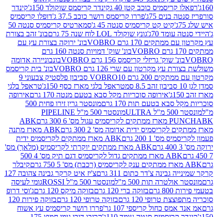
קריסמיס כוכב קטן 40 ג
קינדר קריסמס שוקולד 150ג'
קינדר
בנים 75ג'
פררו קריסמס רושר כוכב 37.5 ג'
דופלו קריסמיס
קיט קט קריסמיס סנטה 45 ג'
סמארטיס קריסמיס סנטה 50
עומד 70ג'
גונץ שוקולד LOL לוח שנה 75 גרם
בונ' זהב בצורת
תקים 170 גרם VOBRO
בונ' ירוקה בצורת עץ עם
בונ' שוק' דמויות סנטה 160 גרם
נ' שוק' גריזלי קריסמס 156 גרם VOBRO
בונבוניירה אדומה
עץ מקרטון עם שרי 126 גרם VOBRO
בונ' בית קריסמס
 200 גרם VOBRO
10 סביבון פלסטיק צבעוני 9
טראפל בלגי מארז כסף 150ג'
טראפל בלגי
אירופה סוכריות מקל סבא בטעם מנטה 170 גרם
אירופה
סבא בטעם תות 170 גרם
מונסטר גרין זירו פחית 500
ULT
מונסטר 500 מ"ל PIPELINE
ABK
PU
לקריסמיס ידית אדומה מס' 2 300 גרם
ABK מארז מתנה
מס' 1 200 גרם
ABK מארז ממתקים לקריסמיס ידית
ABK מארז ממתקים יוקרתי לקריסמיס (מלאך) מס'
ABK מארז ממתקים גדול לקריסמיס דגם תיק מס' 4 500
קיבלר
גבינה צ'דר כתום 311 גרם
צ'יז איט קרקר גבינה צהובה 127
ולטרה תות 500 מ"ל
מונסטר 500 מ"ל ROSSI
גומי לעיסה
 גרם
בזוקה ברי 120 גרם
בזוקה מיקס 120 גרם
ג'וסי דרופ
ת טרופי 120 גרם
בזוקה טרופי 120 גרם
בזוקה פירות 120
מס כחול קריספי 107 גר'
פררו רושר קריסמיס עץ אשוח
קריסמיס סנטה עומד 110ג'
הריבו דובי גומי חמוץ 175