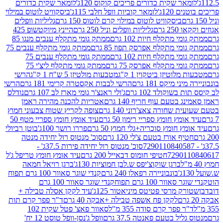
ר שקית כדורים פריכים קוקוס 120ג'
לומאר שקית כדורים
120ג'
לומאר קוביות וופל חלבי 115ג'
ביסקוויט לוטוס במילוי
ביסקוויט לוטוס במילוי קרם לוטוס 150 גרם
גליליות וופלים
 גרם
גליליות וופלים וניל 250 גרם
היינץ מיוקטשופ 425
י מתקלף חיות 102 גרם
ממתק גומי מתקלף ענבים מנגו 85
י מתקלף אפרסק תפוז 85 גרם
ממתק גומי מתקלף ענבים 75
י מתקלף חיות 102 גרם
ממתק גומי מתקלף ענבים 75
י מתקלף אפרסק 75 גרם
ממתק גומי מתקלף ליצ'י 75
לוטיזן ביטקוין 1 ק"ג
מטבעות מולטיזן 5 ש"ח 1 ק"ג
הרשי
 מיקס 181 גרם
הרשי לבבות אקסטרה קרימי 181 גרם
הרשי
שוקולד 102 גרם
ג'ולי ראנצ'ר גומי מארז לב 107 גרם
נודלס
בטעם עוף חריף 140 גרם
אטריות להכנה מהירה ראמן
שחורה צאצ'רוני 140 גרם
צופה לקריץ שטוח צבעוני חמוץ
מץ חומץ ספריי רימון 50 גרם
עיד אומץ חומץ ספריי מטף 50
 חומץ סוכריה+גלי חמוץ 50 גרם
פררו רושר 100ג'
בוטן רביולי
ף אורז בטעם צ'לי 120 גרם
סוכ' מנטוס רול יחידה מנטה
סוכ' מנטוס רול יחידה פירות 37.5ג' -
72901
חטיפי חומוס דבאייל 200 גרם
עיד אומץ חומץ טריפל ג'ל
ברגן שוקוצ'יפס ש.לבן חמוציות 130ג'
ברגן רויאל חמאה
בונבוניירה רפאלו 240 גרם
קנדי שוגר סאוור 100 גרם תפוח
וור 100 גרם תפוח
קנדי שוגר סאוור 100 גרם
 מרסי פטיטס מיניאטור 125ג'
עיד לקקן אסלה טבילה +
לקקן פח אשפה טבילה +אבקה 40 גרם
ד"ר פפר קרם תות
 פפר קרם סודה 355 מ"ל
סאוור פאצ' פטל שקית 102
יל בטעם פאנטה 37.5 גרם
וופל ג'נסן-וופל טוסט 12 יח'