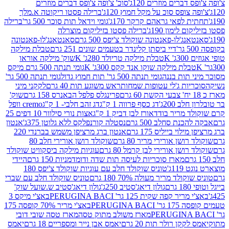
ברים מוזרים 120ג'
סוכ' צ'ופה צ'ופס דברים מוזרים
צופס סוכ על מקל חמוץ 120ג'
ברילה פסטו ריקוטה א.מלך
לפאי גראהם קרקר 170ג'
גומי וידאל תות סוכר 500 גר'
ברילה
לימון 190ג'
ברילה פסטו בזיליקום מוצרלה
ג'לו-פאנטונה שוקולד צ'יפס 500 גרם
סאנטאנג'לו-פאנטונה
דיי ביסתן קלינדר בטעמים שונים 251 גרם
טבלת מילקה
K
טבלת מילקה טריולד 280ג' K
שוק' מילקה אוראו
לת מילקה שוקו אנד קקס 300ג' K
גומי תנתה 500 גרם מיקס
 תות בננה
גומי תנתה 500 גר' תות חמוץ גדול
גומי תנתה 500 גר'
יות ג'לי עטופות שמחות
ראש משוגע תות 40 גרם
לקקני מיני
פרינגלס פלפל הבאנרס 158 גרם
שוק'
 200ג'
דג כסף פרווה 1 ק"ג
דג זהב חלבי- 1 ק"ג
cremo וופל
 מריר בודד
אורז לבן דביק 1 ק"ג
אצות נורי סילוור 10 דפים 25
נת סחלב 500 גרם
נסטלה קורנפלקס ללא גלוטן 375ג'
אנטון
וי בייליס 175 גרם
אנטון ברג מרציפן משמש בברנדי 220
שן אורירי מריר 80 גרם
שוקולד רושן אורירי חלב 80
ושן אורירי לבן קרמל 80 גרם
עוגיות מילקה ביסקוויט שוקולד
מארז סוכריות לעיסה תות שדה ודומדמניות 150 גרם
היידי
1ג'
טוניס שוקולד חלב עם עוגיות שוקולד צ'יפס 180
לד מריר מעולה 70% 180 גרם
טוניס שוקולד חלב עם שברי
גולון דיאג'סטיב 250ג'
גולון דיאג'סטיב ש.שועל שוק'
 קפה שקית 125 גר' PERUGINA BACI
באצ'י מיקס 3
PERUGINA 
באצ'י מריר 70% קופסה 175
מארז משולב מתוק טסה
מארז טסה שובי דובי
קן רולר תות 20 גרם
יאמס אבן נייר ומספריים 18 גרם
יאמס