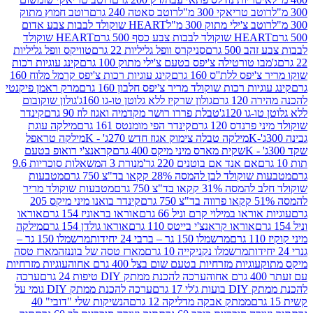
ב טריאקי 300 מ"ל
רוטב סאטה 240 גרם
רוטב חמוץ מתוק
ב צ'ילי מתוק 300 מ"ל
HEART שוקולד לבבות צבע אדום
ולד לבבות צבע כסף 500 גרם
HEART שוקולד
50 גרם
סניקרס וופל גליליות 22 גרם
טוויקס וופל גליליות
ו טורטילה צ'יפס בטעם צ'ילי מתוק 100 גרם
קינג עוגיות רכות
ס ללת''ס 160 גרם
קינג עוגיות רכות צ'יפס קרמל מלוח 160
יות רכות שוקולד מריר צ'יפס חלבון 160 גרם
מרק ראמן פיקנטי
 גרם
גולון שרקיז ללא גלוטן טו-גו 160ג'
גולון שוקובום
 120ג'
טבלת פררו רושר מקדמיה ואגוז לוז 90 גרם
קינדר
נדס 120 גרם
קינדר הפי מומנטס 161 גרם
מילקה עוגת
מילקה טבלה צימוק אגוז חדש 270ג' - K
מילקה טראפל
שקית מארס מיני מיקס 400 גרם
קראנצ'י רואופ בטעם
אם אנד אם בוטנים 220 גר'
מנורת 3 המשאלות סוכריות 9.6
לד לבן להמסה 28% קקאו בד"צ 750 גרם
מטבעות
 קקאו בד"צ 750 גרם
מטבעות שוקולד מריר
קינדר בואנו מיני מיקס 205
ראו במילוי קרם וניל 66 גרם
אוראו בראוניז 154 גרם
אוראו
אוראו קראנצ'י בייטס 110 גרם
אוראו גולדן 154 גרם
מילקה
מרשמלו 150 גר – ברבי 24 יחידות
מרשמלו 150 גר –
מרשמלו נקניקייה 10 גרם
מארז טסה של בוננזה
מארז טסה
עוגיות מזרחיות בטעם שום בצל 400 גרם אחוה
עוגיות מזרחיות
ערכה להכנת ממתק DIY טיפות 24 גרם
ערכה
 17 גרם
ערכה להכנת ממתק DIY גומי על
ממתק אבקה מדליקה 12 גרם
הנשיקות שלי "דובי" 40