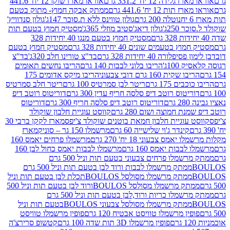
ידה 12 יח' 331.2 גרם
אוראו מארז שוקו 12 יח' 441.6
ת 12 יח' 441.6 גרם
ממתק אבקה חמוץ- מתוק בטעם
נוטלה 200 גרם
גולון טווינס ללא ת.סוכר 147ג'
גולון סנדוויץ'
250ג'
גולון דיאג'סטיב מוזלי 365ג'
מסטיק חמוץ בטעם תות
מסטיק חמוץ בטעם מנגו 40 יחידות 328
 בטעמים שונים 40 יחידות 328 גרם
מסטיק חמוץ בטעם
רה 40 יחידות 328 גרם
בד"צ טורינו חלב 320ג'
בד"צ
100ג'
הריבו בלוני לבבות 140 גרם
הריבו נחשים תאומים
שקית 160 גרם דובי צבעוני
הריבו מיקס אדומים 175
ים 175 גרם
ריטר לבן סמרטיס 100 גרם
ריטר חלב סמרטיס
יטוס רוטב דיפ סלסה חריף עדין 300 גרם
דוריטוס רוטב דיפ
ם
דוריטוס רוטב דיפ סלסה חריף 300 גרם
דוריטוס
ת חמוצה ושום 280 גרם
קווסט עוגיית חלבון שוקולד
 עוגיית חלבון חמאת בוטנים שוקולד צ'יפס
מארז לקקן ברבי 30
קינדר ג'וי שלישייה 60 גרם
מרשמלו 150 גר – סוניק
מארז
מס צבעוני 18 יח' 270 גרם
מרשמלו פרחים יאמס 160
בבות יאמס 160 גרם
מרשמלו לבבות יאמס כחול לבן 160
ממתק מרשמלו פרחים צבעוני בטעם תות וניל 500 גרם
ממתק מרשמלו לבבות ורוד לבן בטעם תות וניל 500 גרם
ממתק מרשמלו מסולסל BOULOSתכלת לבן בטעם תות וניל
ממתק מרשמלו מסולסל BOULOSורוד לבן בטעם תות וניל 500
ממתק מרשמלו כריות ורוד,לבן בטעם תות וניל 500 גרם
ממתק מרשמלו מסולסל צבעוני BOULOSבטעם תות וניל
ין מרשמלו טוויסט אבטיח 120 גרם
פופין מרשמלו טוויסט
פופין מרשמלו 3D תות שדה 100 גרם
קטשופ סרירצ'ה