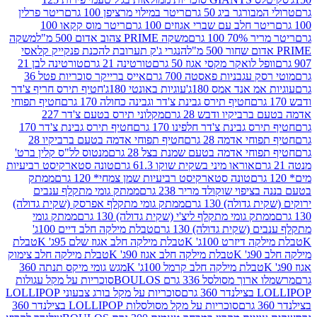
ורגר ביג 50 גרם
ריטר במילוי מרציפן 100 גרם
ריטר פרלין
ר חלב עם שברי אגוזים 100 גרם
ריטר מוס קקאו 100
 100 גרם
משקה PRIME צהוב אדום 500 מ"ל
משקה
הנגרי ג'ק תערובת להכנת פנקייק קלאסי
ל לואקר מקסי אגוז 50 גרם
טורטינה 21 גרם
טורטינה לבן 21
 עגבניות פאסטה 700 גרם
אייס ברייקר סוכריות פטל 36
מ אנד אמס 180ג'
עוגיות באונטי 180ג'
חטיף תירס חריף צ'דר
חטיף תירס גבינת צ'דר וגבינה כחולה 170 גרם
חטיף תפוחי
ביקיו ודבש 28 גרם
מקלוני תירס בטעם צ'דר 227
 גבינת צ'דר חלפינו 170 גרם
חטיף תירס גבינת צ'דר 170
חי אדמה 28 גרם
חטיף תפוחי אדמה בטעם ברביקיו 28
וחי אדמה בטעם שמנת בצל 28 גרם
מנטוס לל"ס קלין ברט'
אוראו מיני בשקית שוקו 61.3 גרם
טונה סטארקיסט רביעיות
טונה סטארקיסט רביעיות שמן צמחי* 120 גרם
ממתק
יפוי שוקולד מריר 238 גרם
ממתק גומי מתקלף ענבים
דולה) 130 גרם
ממתק גומי מתקלף אפרסק (שקית גדולה)
ק גומי מתקלף ליצ'י (שקית גדולה) 130 גרם
ממתק גומי
(שקית גדולה) 130 גרם
טבלת מילקה חלב דיים 100ג'
דיזרט 100ג' K
טבלת מילקה חלב אגוז שלם 95ג' K
טבלת
K
טבלת מילקה חלב אגוז 90ג' K
טבלת מילקה חלב צימוק
טבלת מילקה חלב קרמל 100ג' K
מגש גומי מיקס תנתה 360
 מסולסל 336 גרם BOULOS
סוכריות על מקל עגולות
 גרם
סוכריות על מקל בורג צבעוני LOLLIPOP
סוכריות על מקל מסולסלות LOLLIPOP בצילנדר 360