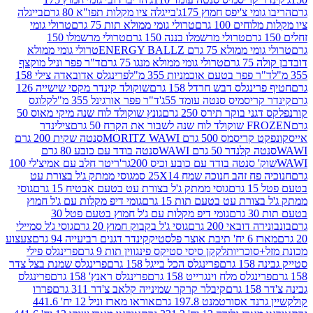
י צ'יפס חמוץ 175ג'
בייגלה ציו מקלות תפו"א 80 גרם
בייגלה
ים 100 גרם
טרולי גומי ממולא תות 75 גרם
טרולי גומי
טרולי מרשמלו בננה 150 גרם
טרולי מרשמלו 150
לא 75 גרם ENERGY BALLZ
טרולי גומי ממולא
גרם
טרולי גומי ממולא מנגו 75 גרם
ד"ר פפר וניל מוקצף
 פפר בטעם אוכמניות 355 מ"ל
פרינגלס אדובאדה צילי 158
נגלס דבש חרדל 158 גרם
שוקולד קינדר מקסי שישייה 126
ריסמיס סנטה עומד 55ג'
ד"ר פפר אורגינל 355 מ"ל
קלוגס
 בוקר תירס 250 גרם
גונץ שוקולד לוח שנה מיקי מאוס 50
 את הקרח 50 גרם
צילינדר
50 גרם MORITZ WAWI
סנטה שקית 200 גרם
לנדר 50 גרם WAWI
סנטה בודד עם כובע 80 גרם
 סנטה בודד עם כובע וכיס 200גר'
ריטר חלב עם אמיצ'לי 100
 זהב חנוכה שמח 25X14 סמ
גוסי ממתק ג'ל בצורת עט
ם
גוסי ממתק ג'ל בצורת עט בטעם אבטיח 15 גרם
גוסי
ורת עט בטעם תות 15 גרם
גומי דיפ מקלות עם ג'ל חמוץ
ם
גומי דיפ מקלות עם ג'ל חמוץ בטעם פטל 30
דובאי 200 גרם
גוסי ג'ל בקבוק חמוץ 20 גרם
גוסי ג'ל סמיילי
וצר פלסטיק
קינדר דגנים רביעייה 94 גרם
צעצוע
סוכריות
לקקן סיסי סטיקס פינגווין תות 9 גרם
פרינגלס פילי
רם
פרינגלס הכל בייגל 158 גרם
פרינגלס שמנת בצל צדר
נגלס מלח וינגרייט 158 גרם
פרינגלס ראנץ' 158 גרם
פרינגלס
קיבלר קרקר שמינייה קלאב צ'דר 311 גרם
פררו
אסורטמנט 197.8 גרם
אוראו מארז וניל 12 יח' 441.6