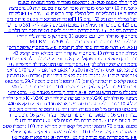
עם פטל 20 גרם
יאמס סוכריות סוכר חמוצות בטעם
יאמס סוכריות סוכר חמוצות בטעם תות 10 גרם
ביצת
גליליות וופל במילוי קרם בראוניז 150 גרם FLIS
גליליות
יל 150 גרם FLIS
סוכריות ממולאות בטעם פירות בים
סוכריות ממולאות בטעם חלב קפה קפה לייק 351 גרם
רושן
351 גרם
סוכריות טופי ממולאות בטעם חלב כוס חלב 150
ולד רושן עם בוטנים 38 גרם
רושן סוכריות ג'לי קרייזי
סוכריות טופי כוס חלב 305 גרם MILKY
ושו סוכריות טופי חלב קורובקה 205 גרם
חטיף שוקולד רושן
לה 43 גרם
חטיף שוקולד רושן ממולא קרם קרמל 43
ולא בטעם שוקולד לבן 8 גרם
מזרק שוקולד חלב אגוזי לוז 60
לד חלב לבן 60 גרם
קינדר הפי היפו אגוזי לוז חמישייה 105
ס קרמל מלוח 200 גר' K
אם אנד אם קריספי 170 גר'
אמ
2 גר'
גונץ סנטה קלאוס ביירן מינכן (אדום) 85 גרם
גונץ
ורטמונד (צהוב) 85 גרם
סוכ' מנטוס מנטה 29.7 גרם
מנטוס
לוק או לוק גומי נקניקייה 100 גרם
גומי כובע כחול 500
יה חדש עברית 600ג'
קינדר קינדריני מאגדת 100 גרם
אוראו
לבן 246ג'
אוראו מצופה שוקולד חלב 246ג' - K
אוראו גלידה
מילקה עוגיות סנסיישן אוראו 156 גרם
אבקת קקאו 400
רים מזל טוב בצורת דובי ורוד 16 גרם
טופי כדורים מזל טוב
ם
טופי כדורים פורים שמח בצורת ליצן 16 גרם
סוכריות
70 גרם
סוכריות ג'לי בטעם ליצ'י 70 גרם
סוכריות ג'לי
גרם
מלו מרשמלו קאפקייק ממולא תות 100 גרם
מלו פלוס
יק ממולא 100 גרם
מלו מרשמלו קאפקייק שוקו ממולא
יות גומי בצורת עין כ50 יחידות 500 גרם
מארז סנטה 90