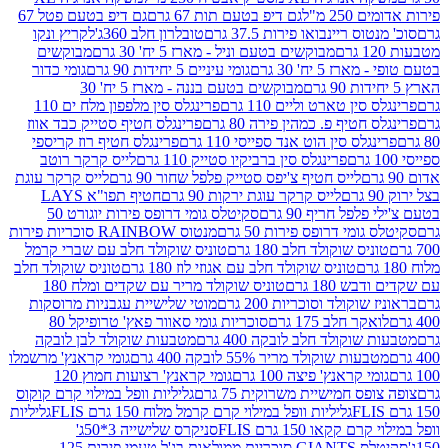
2 מ"ל
גם דיפ בטעם תות 67 גרם
גם דיפ בטעם פטל 67
ס ריינבואו פירות 37.5 גרם
טובלרון חלב 360ג'
לקריץ ונקו
מבוקשים בטעם וניל - מארז 5 יח' 30 גרם
מבוקשים
5 יח' 30 גרם
גומי עיניים 5 יחידות 90 גרם
גומי כדור
מבוקשים בטעם בננה - מארז 5 יח' 30
ין טארט וליים 110 גרם
פרינגלס סין מלפפון מלח ים 110
חטיף פ. כמהין פירה 80 גרם
פרינגלס חטיף סטייק כבד אווז
לס סין הוט אנד ספייסי 110 גרם
פרינגלס חטיף רוז קריספי
פרינגלס סין ברביקיו סטייק 110 גרם
לייס קרקר רוטב
לייס חטיף צ'יפס סטייק פלפל שחור 90 גרם
לייס קרקר עוגת
לייס קרקר עוגת ירקות 90 גרם
חטיף תפו"א LAYS
פל חריף 90 גרם
סקיטלס גומי דרופס פירות יוגורט 50
ומי דרופס פירות 50 גרם
מנטוס RAINBOW סוכריות פירות
יס שוקולד חלב 180 גרם
טוניס שוקולד חלב עם שברי קרמל
טוניס שוקולד חלב עם אגוזי לוז 180 גרם
טוניס שוקולד חלב
 180 גרם
טוניס שוקולד מריר עם שקדים ומלח 180
וקולד וסוכריות 200 גרם
מוטי שלישיית עגבניות מרוסקות
ר חלב 175 גרם
סוכריות גומי סאוור פאץ' טרופיקל 80
וקולד חלב לובקה 400 גרם
מטבעות שוקולד לבן לובקה
ות שוקולד מריר 55% לובקה 400 גרם
גומי קראנץ' מרשמלו
י קראנץ' פיצה 100 גרם
גומי קראנץ' רצועות חמוץ 120
ס חמישיית משרוקית 75 גרם
גליליות וופל במילוי קרם קוקוס
גליליות וופל במילוי קרם קרמל מלוח 150 גרם FLIS
גליליות
קקאו 150 גרם FLIS
סניקרס שלישייה 3*50ג'
סקיטלס GIANTS סוכריות ממולאות בג'ל טעמי פירות 125