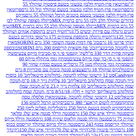
פרוטאין פרו-חטיף חלבון טבעוני בטעם פיסטוק שוקולד 55
פרו-חטיף חלבון טבעוני בטעם שוקולד וניל 55 גרם
פרוטאין
בון טבעוני בטעם בוטנים קרמל ושוקולד 55 גרם
מיקס
 ולבן 55 גרם כרמית MIX
בייגלה מצופה שוקולד לבן
בייגלה מצופה שוקולד חלב 55 גרם כרמית MIX
חטיף
עם פירות יבשים 175גר'
חטיף דגנים בתוספת אגוזים ושוקולד
חטיף גרונלה בתוספת צימוקים 175 גר'
טופי כדורים בטעם
ם
בונ' פח דמות סנטה השומר 350 גרם SORINI
מארז
ביבונצ'יק
בונ' פח משאית קריסמס 200 גרם SORINI
בובספוג
 330 מ"ל
שק' קונפטי פי.וי.סי-סביביון מיקס צבעים
שק'
וי.סי-כד שמן מיקס צבעים
ממתק גומי מתקלף מיקס 60
י מתקלף מנגו 75 גרם
לייס בטעם כמהין שחור 90
קולד 18 גרם
צעצוע סנטה בובות עם סוכריות 8 גרם
1 קישוטי שולחן לחנוכה -כחול/זהב מיטאלי
חב' 10 כוסות
 שמח כחול/זהב מיטאלי
חב' 10 צלחות נייר ק.18 ס"מ-חנוכה
הב מיטאלי
חב' 10 צלחות נייר ק.23 ס"מ-חנוכה שמח
יטאלי
קפ' קרטון + חלון- 8/51/18 ס"מ -חנוכה שמח כחול/זהב
עוני
מארז סלסלה טסה
לוטוס קראנצ'י 380 גרם
ביסקויט קרמל לוטוס 156
לוטוס בטעם קרמל 250 גרם
גליליות וופלים לימון 250
ד איש שלג 150 גרם
סנטה וורלד סנטה,איש שלג ומלאך
סנטה וורלד סנטה קלאוס שקית 108 גרם
סנטה וורלד מיקס
 במגף 243 גרם
סנטה וורלד מיקס שוקולד קריסמס בכוס
י פינגווין 70ג'
היידי איש שלג 70ג'
היידי איש שלג 150ג'
קינדר
3xג' 45ג'
שוקולד קינדר בצורת סנטה קלאוס