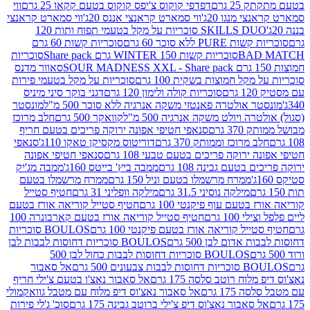
2 גרם
דפדפי קוקוס צ'יפס קוקוס בטעם קקאו 25 גרם
ווי
 מנגו 20ג'
ווי סמארט קראנצי אננס 20ג'
ווי סמארט קראנצי
SKILLS DUO סוכריות על מקל בטעמי תפוח ותות 120
P ללא סוכר 60 גרם
סוכריות קשות 60 גרם
BAD
סוכריות קשות WINTER 150 גרם Share pack
סוכריות
סאוור מדנס
קל חמוצות בשקית 100 גרם
סוכריות על מקל בטעמי פירות
סוכריות קולה ולימון 120 גרם
דגני בוקר סיני מיניס
 אולטרה פאנטזי משקה אנרגיה ללא סוכר 500 מ"ל
מונסטר
ה ויולט משקה אנרגיה 500 מ"ל
קוואקר 500 גרם
חלב מרוכז
3 גרם
סנאפי חטיפי אפונה ירוקה פריכים בטעם חריף
 מרוכז וממותק 370 גרם
דוריטוס מקסיקן טאקו 110ג'
סנאפי
ירוקה פריכים בטעם טבעי 108 גרם
סנאפי חטיפי אפונה
בטעם גבינה 108 גרם
ממבה ביץ' בייטס 160ג'
ממבה מג'יק
ממרח מרשמלו בטעם וניל 150 גרם
ממרח מרשמלו בטעם
מילקה נוסיני 31.5 גרם
מילקה וופליני 31 גרם
חטיף סטייל
בטעם עוף פיקנטי 100 גרם
חטיף סטייל קוריאה אורז בטעם
100 גרם
חטיף סטייל קוריאה אורז בטעם קארבונרה 100
יל קוריאה אורז בטעם פיקנטי 100 גרם
BOULOS סוכריות
אדום לבן 500 גרם
BOULOS סוכריות דחוסות לבבות לבן
BOULOS סוכריות דחוסות לבבות כחול לבן 500
 צבעונים 500 גרם
אל סאבור
וח רוטב סלסה 175 גרם
אל סאבור נאצ'ו בטעם צ'ילי חריף
175 גרם
אל סאבור נאצ'וס דיפ מלוח עם מטבל גוואקמולי
סאבור נאצ'וס דיפ צ'ילי ברוטב גבינה 175 גרם
סוכ' ג'לי פירות