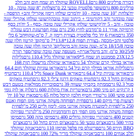
80 גרם
ROVELLI שוקולד חג שמח חום זהב חלב
שופר פלסטיק טבעי 22 ס"מ
צלחת "8 שנה טובה - 10
מרכז שולחן רימון אקרילי זהב+ הדפסה -
ר זהב דקורטיבי + כיתוב שנה טובה
קישוטי שולחן אקרילי שנה
יח'
קישוטי שולחן אקרילי שנה טובה -כסף - 5 יח'
דג כסף
 ס"מ
דבש לחיץ 250 גרם עמק חפר
עוגת דבש עוגל'ה
טיק בצורת רימון ק. 7 ס"מ-שקוף
חב' 6 כלי
 -בצורת תפוח 12.8*13.8*7 ס"מ
קופ' קרטון חלון שנה
קפ' קרטון חלון שנה טובה
אגרת+ מעטפה שנה טובה שופר/ספר תורה
מגנט חג שמח 5*9
אוראו שוקולד גליל 110.4 גרם
גלילות
קרם שוקולד 54 גרם
אוראו שוקולה מרשמלו תות 168
ראו במילוי קרם וניל 54 גרם
אוראו עוגיות שוקולד חום 64.4
ת וניל 64.4 גרם
אוראו Space Dunk גליל 110.4 גרם
חטיף
גרם
חטיף טאקיס דרגון צ'ילי 92.3 גרם
חטיף טאקיס
ממתק בקבוקי שעווה 39 גרם
סוכריות ממולאות בטעם דבש
יני 200 גרם
איטריות אורז מקלות 600 גרם
לוק או לוק גומי
טודיי חטיף חלבון קרמל מלוח 65 גרם
מארז של 10 יח'
ס 140 גרם
פחית תפוחחה משקה אורגני מוגז תפוח ואננס
ת לימוננדה משקה אורגני מוגז- לימון וליים 250 מ"ל
פחית
אורגני מוגז תפוזי דם ודומדמניות 250 מ"ל
גרגרי טפיוקה
גרגרי טפיוקה גדולים 400 גרם
מיסו כהה 500 גרם
מיסו
נאצ'וס טבעי 50 גרם
נאצ'וס תירס כחול 50 גרם
נאצ'וס
פרינגלס סין פלפל ופרמזן 110 גרם
ביאנקה שוקולד
ם
ביאנקה שוקולד מריר 72% 100 גרם
ביאנקה שוקולד