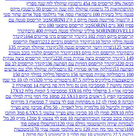
גונץ שוקולד לוח שנה מפרץ
גרם
גונץ שוקולד לוח שנה קריסמיס 50 גרם
גונץ מיקס
ת 100 גרם
מארז טסה אור גדול
גומי פטל אדום שחור סטי
רינטה סנטה מיקס 1 ק"ג SORINI
בונ' קריסמס סנטה עם
בונ' קריסמס טיפאני 180 גרם
גרם
SORINI
קינדר
דמות 102 ג'
קינדר קריסמיס מיני פריינדס 164ג'
קינדר
מל 110ג'
קינדר קריסמס גרביים 212ג'
רפאלו קריסמס
פררו רושר קריסמיס סנטה 70ג'
קינדר שוקולד חנוכייה 135
יסמס תיק מיקס 193ג'
קינדר קריסמיס קלנדר כוכב מעורב
 קריסמיס ביצה ענקית בנות 220ג'
קינדר קריסמיס ביצה ענקית
ינדר קריסמס דמויות עם הפתעה 36ג'
קינדר קריסמיס לב עם
מילקה אוראו סנדוויץ 92 גרם
מילקה שוקולד חלב עם עדשים
קה עוגיות סנסיישן 156 גרם
וופל מילקה במילוי קרם 150
לקיניס מילקה 87.5 גרם
טורינו מריר 320ג'
דן לגן 10 כד שמן
 סמ
סביבון מוט נס גדול היה פה ברשת 14 סמ
אקדח 2
33 סמ
סביבון 5 קומות בלוח 17X12
ופ 22.5X13 סמ
10 כלי דמוי נורה למילוי עם
דן לגן 12 מ.מפתחות פנס לד צבעוני 7 סמ
מארז 3 מזרקים
10 מל'
מזרק גדול לאפייה - 50 מל'
4 סביבון טוש מצייר
דן לגן 10 סביבון טוש מצייר צבעוני 6.5X5.5 סמ
3 חותכן
סביבון חנוכיה
הפתעה 10 פנס לד צבעוני 9 סמ
12 מזרק 20 מל'
ירה וקישוט
גומי נודלס ענקי 120ג'
מרשמלו פאסט פוד
 מח תות 120 גרם נוזל
גומי סנטה ענקי 170ג'
מטבעות
מטבע 10 שח חלבי 1 ק"ג
מטבע 5 שח פרווה 1