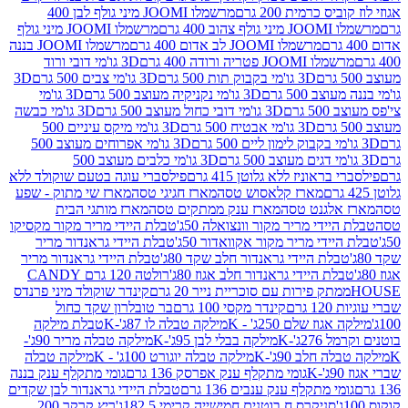
 כרמית 200 גרם
מרשמלו JOOMI מיני גולף לבן 400
400 גרם
מרשמלו JOOMI מיני גולף
מרשמלו JOOMI לב אדום 400 גרם
מרשמלו JOOMI בננה
JOOM פטריה ורודה 400 גרם
3D גו'מי דובי ורוד
3D גו'מי בקבוק תות 500 גרם
3D גו'מי צבים 500 גרם
3D
 500 גרם
3D גו'מי נקניקיה מעוצב 500 גרם
3D גו'מי
גרם
3D גו'מי דובי כחול מעוצב 500 גרם
3D גו'מי כבשה
3D גו'מי אבטיח 500 גרם
3D גו'מי מיקס עיניים 500
3D גו'מי אפרוחים מעוצב 500
3D גו'מי כלבים מעוצב 500
ראוניז ללא גלוטן 415 גרם
פילסברי עוגה בטעם שוקולד ללא
מארז קלאסוש טסה
מארז חגיגי טסה
מארז שי מתוק - שפע
אלגנט טסה
מארז ענק ממתקים טסה
מארז מותגי הבית
ידי מריר מקור וונצואלה 50ג'
טבלת היידי מריר מקור מקסיקו
ידי מריר מקור אקוואדור 50ג'
טבלת היידי גראנדור מריר
לת היידי גראנדור חלב שקד 80ג'
טבלת היידי גראנדור מריר
ת היידי גראנדור חלב אגוז 80ג'
רולטה 120 גרם CANDY
תק פירות עם סוכריית נייר 20 גרם
קינדר שוקולד מיני פרנדס
רם
קינדר מקסי 100 גרם
בר טובלרון שקד כחול
וז שלם 250ג' - K
מילקה טבלה לו 87ג'-K
טבלת מילקה
2ג'-K
מילקה בבלי לבן 95ג'-K
מילקה טבלה מריר 90ג'-
חלב 90ג'-K
מילקה טבלה יוגורט 100ג' - K
מילקה טבלה
גומי מתקלף ענק אפרסק 136 גרם
גומי מתקלף ענק בננה
י מתקלף ענק ענבים 136 גרם
טבלת היידי גראנדור לבן שקדים
סניקרס ח.בוטנים חמישייה קרימי 182.5ג'
ריץ קרקר 200