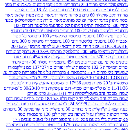
סי מריר 250 גרם
הריבו זהב מקסי דובונים 375ג'
מארז ספר
ומי בליסטר תירס 100 גרם
פרח שוקולד 18 גרם באריזה
ד 60 גרם באריזה מהודרת
מארז טסה מנות קלאסי
מארז
מתמיד
מארז ים של מותגים
מארז סירת מתוקטסה
סילאן טבעי
מארז התיק המתוק של טסה
גומי בליסטר דובדבן 100
טר תות שדה 100 גרם
גומי בליסטר עכביש 100 גרם
גומי
 גרם
גומי בליסטר מילקשייק 100 גרם
גומי בליסטר
גומי בליסטר דובי 100 גרם
ממרח סיפקולוס 300 גרם
CHO
בונ' היידי בוקה דובאי 120ג'
למקה מרציפן 62% 200
54% 200 גרם
למקה מרציפן 38% 200 גרם
קונפיטורת
3 גרם
חמאת בוטנים סקיפי קלאסי 454 גרם
חמאת
עם שברי בוטנים 454 גרם
ממרח נוטלה 400 גרם
קינדר
10 גרם
מפת שולחן פורים כ 274*137 סמ ניילון
מארז
רים * 25 גרם
מארז 4 סוכריות על מקל וסוכריות קופצות 20
חב' 10 שקית נשיאה פלסטיק 22*32 ס"מ -מסכה-זהב
כה-זהב
שקית נייר לבקבוק
שקית נייר 30/23/10 ס"מ-פורים
-זהב מיטאלי
שקית נייר 38.5/31/11 ס"מ-פורים
זהב מיטאלי
קופ' קרטון חלון 18/15/8 ס"מ -פורים שמח-דגם
קית קרטון 24.5/19/8 ס"מ-פורים שמח-דגם בועות דקל
גומי
קליק מיני כדורים 30 גרם
קליק מיני קורנפלקס 30 גרם
הום
ייגלה עגול מצופה בשוקולד לבן 120 גרם
מארז טסה
'לי בטעם פטל 175 גרם
סוכריות ג'לי בטעם ענבים 175
ג'לי בטעם תות שדה 175 גרם
רוטב תיבול בטעם סריראצ'ה
ריות נודלס פתאי עבה/דק 200 גרם
רוטב טריאקי שומשום