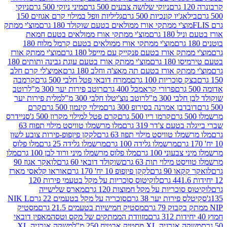
ניוקי שלושה צבעים 500 גרם
מיני ניוקי 500 גרם
ניוקי
ג'יו קונכיות 500 גרם
גליליות וופל במילוי קרם אגוזים 150
וצ'י ממתקי אורז ממולאים בטעם שוקולד 180 גרם
מוצ'י ממתק
180 גרם
מוצ'י ממתקי אורז ממולאים בטעם חמאת
מוצ'י ממתקי אורז ממולאים בטעם קרמל מלוח 180
תק אורז בטעם פנקייק עם מייפל 180 גרם
מוצ'י ממתק אורז
18 גרם
מוצ'י ממתק אורז בטעם עוגת גבינה ותותים 180
תק אורז בטעם תה מאצ'ה וחלב 180 גרם
אמיצ'לי קרם חלב
סוכריות 100 גרם
ממרח דובאי פטל חלבי 500 גרם
קרמבה
פרורי קראמבל 400 גרם
רוטב פירות יער 300 מ"ל
רוטב
 300 מ"ל
רוטב נוצ'יטלו חלבי 300 מ"ל
מלית פירות יער
דבן אמרנה בסירופ 300 גרם
מילוי קינמון 500 גרם
קרם
קרמו ריו 500 גרם
קרם פטל למילוי מקרון 500 ג'
סניידרס
טעם צ'דר 319 גרם
מלו מרשמלו טוויסט מילוי תפוח 63
לו טוויסט מילוי תפוז 63 גרם
לקקן פיןפופ-פירות צובע לשון
מרשמלו גלידה 100 גרם
מרשמלו גלידה 25 גרם
מלו פלוס
עוני 100 גרם
מלו פלוס מרשמלו מיני ורוד לבן 100 גרם
מלו
 מילוי תות 63 גרם
שוקולד דובאי 60 גרם
לואקר אגוז 90
ו 90 גרם
לקקן פיןפופ 10 יח' 170 גרם
אוראו קלאסי מארז
לוקיטוס סוכריות על מקל בטעמי פירות 120
סוכריות על מקל חמוצות 120 גרם
מארס שלישייה
פירות יער 38 גרם
סוכריה על מקל בטעמים 22 גרם
NIK L
מסטיק חמישיות בטעמים 21.5 גרם
מסטיק
מזוודת הממתקים של מקס וטסה
מאפין דובאי
יה XL מסטיק אבטיח 250 מ"ל
משקה אנרגיה XL