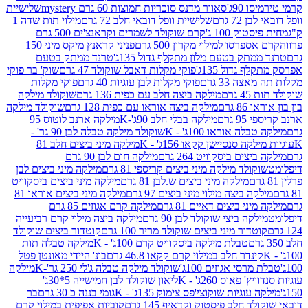
90ג'
סאוור מדנס סוכריות חמוצות 60 גרם mystery
שלישיית
7 גרם
שלישיית וופל דובאי חלב 72 גרם
מילוי תות שדה 1
ק 100 ג'
קרם שוקולד לשמרים וקראנצ'ים 500 גרם
רסו למילוי מקרון 500 גרם
פניני קראנץ מיקס מיני 150
תק בטעם מלון מתקלף גדול 135ג'
טרנד ממתק בטעם
גדול 135ג'
פוקי מקלות דאבל שוקולד 47 גרם
שוק' בר פוקי
 33 גרם
פוקי מקלות לבן עוגיות 40 גרם
פוקי מקלות
רם
מילקה ביצה חלב עם כפית 136 גרם
שוקולד מילקה
 גרם
מילקה ביצה אוראו עם כפית 128 גרם
שוקולד מילקה
גרם
מילקה בבלי חלב 90ג'-K
מילקה ארנב לוטוס 95
ה אוראו 100ג' - K
שוקולד מילקה טבלה לבן 90 גר' -
ה סנסיישן קקאו 156ג' - K
מילקה מיני ביצים חלב 81
ים ביסקוויט 264 גרם
מילקה חום לבן 90 גרם
ולד מילקה מיני ביצים קריספי 81 גרם
מילקה מיני ביצים לבן
מילקה מיני ביצים ש.לבן 81 גרם
מילקה מיני ביצים ביסקוויט
 ביצה מילוי מיני ביצים 97 גרם
מילקה מיני ביצים אוראו 81
י ביצים דאיים 81 גרם
מילקה קרם אגוזים 85 גרם
קה ביצי שוקולד לבן 90 גרם
מילקה ביצה מילוי קרם רביעייה
דור מיני ביצים שוקולד מריר 100 גרם
קוטדור ביצים שוקולד
טבלת מילקה ביסקוויט קרם 100ג' - K
מילקה טבלה תות
נדר חלב במילוי קרם קקאו 46.8 גרם
בונ' היידי מאונטן פטל
סי אגוזים 100ג'
שוקולד מילקה טבלה ג'לי 250 גר'-K
מילקה
פאוס 260ג' - K
ליאון שוקולד לבן חמישייה 5*30ג'
וגיות שוקוצי'פס צימוק 135ג' - K
גומי בננה כ 30 גרם
בר
 חלב פיסטוק וקדאיף 145 גרם
קוביות אפיפית במילוי קרם