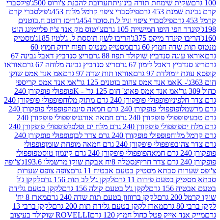
ית שימחת תורה בינונית
תערובת להכנת צ'ורוס 500ג'
פילסברי
 453 גרם
פילסברי ציפוי קרמל מלוח 453ג'
פילסברי קרם
פילסברי ציפוי וניל ל.ת.סוכר 454ג'
ריסז רוטב ח.בוטנים
פי היפו חמישייה 105 גרם
צ'יטוס מק אנד צ'יז פליימינג הוט
ינדר מיקס 375ג'
הריבו לשון תוססת ל. ג'לטין 185ג'
מסטיק
ה חמוץ 60 גרם
מסטיק מנטוס תפוח ירוק חמוץ 60
גה סנדביץ שוקולד תפוז 88 גרם
ריצ סנדביץ דאבל גבינה 67
ץ דאבל לימון 67 גרם
ריצ סנדביץ גבינה מלוחה 67 גרם
אוראו
מולדת 97 גרם
אוראו תות שדה 97 גרם
אמ אנד אמס שוקו
אמ אנד אמס צהוב בוטנים 125 גר'
אמ אנד אמס קריספי
אמ אנד אמס פאוצ' חום 125 גר' - K
פופפולי פופקורן 240
פיניו
פופפולי פופקורן 240 גרם מתוק מלוח
פופפולי פופקורן 240
ו
פופפולי פופקורן 240 גרם חמאה סינמה
פופפולי פופקורן 240
פולי פופקורן 240 גרם חמאה אורגני
פופפולי פופקורן 240
פופפולי פופקורן 240 גרם מלח ים ופלפל
פופפולי פופקורן 240
מלוח
פופפולי פופקורן 240 גרם צדר לבן
פופפולי פופקורן 240
וב
פופפולי פופקורן 240 גרם חמאה מופחת שומן
פופפולי
פופפולי פופקורן 240 גרם קינמון טוסט
פופפולי
נסטלה 8יח אבקת שוקו מרשמלו 193.6ג'
צ'ופה
 סבתא מסטיק בטעם אבטיח 11 גרם
צופה צופס שערות
בטעם פירות 11 גרם
לקקן ג'ל לב תות 156 גרם
לקקן ג'ל
 גרם
לקקן ג'ל בטעם קולה 156 גרם
לקקן בטעם גלידת
ם
לקקן ברווזון בטעם תות שדה 240 גרם
מארז 8 יח'
מארז לקקן בטעם גלידת תות 200 גרם
לקקן ברבי 13
 אייק פטל כחול חמוץ 120 גרם
ROVELLI שוקולד בעיצוב