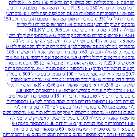
גליליות וופל במילוי קרם בראוניז 150 גרם FLIS
גליליות
יל 150 גרם FLIS
סוכריות ממולאות בטעם פירות בים
סוכריות ממולאות בטעם חלב קפה קפה לייק 351 גרם
רושן
351 גרם
סוכריות טופי ממולאות בטעם חלב כוס חלב 150
ולד רושן עם בוטנים 38 גרם
רושן סוכריות ג'לי קרייזי
סוכריות טופי כוס חלב 305 גרם MILKY
ושו סוכריות טופי חלב קורובקה 205 גרם
חטיף שוקולד רושן
לה 43 גרם
חטיף שוקולד רושן ממולא קרם קרמל 43
ולא בטעם שוקולד לבן 8 גרם
מזרק שוקולד חלב אגוזי לוז 60
לד חלב לבן 60 גרם
קינדר הפי היפו אגוזי לוז חמישייה 105
מס קרמל מלוח 200ג' K
אם אנד אם קריספי 170ג'
אמ אנד
גונץ סנטה קלאוס ביירן מינכן (אדום) 85 גרם
גונץ סנטה
ד (צהוב) 85 גרם
סוכ' מנטוס מנטה 29.7 גרם
מנטוס פירות
ק או לוק גומי נקניקייה 100 גרם
גומי כובע כחול 500 גרם
גולון
ית 600ג'
קינדר קינדריני מאגדת 100 גרם
אוראו מצופה
'
אוראו מצופה שוקולד חלב 246ג' - K
אוראו גלידה גליל
ילקה עוגיות סנסיישן אוראו 156 גרם
אבקת קקאו 400
רים מזל טוב בצורת דובי ורוד 16 גרם
טופי כדורים מזל טוב
ם
טופי כדורים פורים שמח בצורת ליצן 16 גרם
סוכריות
70 גרם
סוכריות ג'לי בטעם ליצ'י 70 גרם
סוכריות ג'לי
גרם
מלו מרשמלו קאפקייק ממולא תות 100 גרם
מלו פלוס
יק ממולא 100 גרם
מלו מרשמלו קאפקייק שוקו ממולא
יות גומי בצורת עין כ50 יחידות 500 גרם
מארז סנטה 90
נס סוכריות חמוצות מאוד 60 גרם
סאוור מדנס סוכריות
סאוור מדנס סוכריות חמוצות מדנס 60 גרם
סוכריות