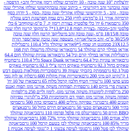
מרכז שולחן רימון אקרילי זהב+ הדפסה -
ר זהב דקורטיבי + כיתוב שנה טובה
קישוטי שולחן אקרילי שנה
יח'
קישוטי שולחן אקרילי שנה טובה -כסף - 5 יח'
דג כסף
 ס"מ
דבש לחיץ 250 גרם עמק חפר
עוגת דבש עוגל'ה
טיק בצורת רימון ק. 7 ס"מ-שקוף
חב' 6 כלי
 -בצורת תפוח 12.8*13.8*7 ס"מ
קופ' קרטון חלון שנה
קפ' קרטון חלון שנה טובה
אגרת+ מעטפה שנה טובה שופר/ספר תורה
מגנט חג שמח 5*9
אוראו שוקולד גליל 110.4 גרם
גלילות
קרם שוקולד 54 גרם
אוראו שוקולה מרשמלו תות 168
ראו במילוי קרם וניל 54 גרם
אוראו עוגיות שוקולד חום 64.4
ת וניל 64.4 גרם
אוראו Space Dunk גליל 110.4 גרם
חטיף
גרם
חטיף טאקיס דרגון צ'ילי 92.3 גרם
חטיף טאקיס
ממתק בקבוקי שעווה 39 גרם
סוכריות ממולאות בטעם דבש
יני 200 גרם
איטריות אורז מקלות 600 גרם
לוק או לוק גומי
טודיי חטיף חלבון קרמל מלוח 65 גרם
מארז של 10 יח'
ס 140 גרם
פחית תפוחחה משקה אורגני מוגז תפוח ואננס
ת לימוננדה משקה אורגני מוגז- לימון וליים 250 מ"ל
פחית
אורגני מוגז תפוזי דם ודומדמניות 250 מ"ל
גרגרי טפיוקה
גרגרי טפיוקה גדולים 400 גרם
מיסו כהה 500 גרם
מיסו
נאצ'וס טבעי 50 גרם
נאצ'וס תירס כחול 50 גרם
נאצ'וס
פרינגלס סין פלפל ופרמזן 110 גרם
ביאנקה שוקולד
ם
ביאנקה שוקולד מריר 72% 100 גרם
ביאנקה שוקולד
ביאנקה שוקולד לבן בטעם קרמל 100 גרם
ביאנקה
100 גרם
גומי לעיסה צבעוני 1 ק"ג
גומי לעיסה אבטיח 1