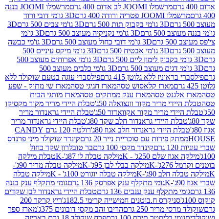
מרשמלו JOOMI לב אדום 400 גרם
מרשמלו JOOMI בננה
JOOM פטריה ורודה 400 גרם
3D גו'מי דובי ורוד
3D גו'מי בקבוק תות 500 גרם
3D גו'מי צבים 500 גרם
3D
 500 גרם
3D גו'מי נקניקיה מעוצב 500 גרם
3D גו'מי
גרם
3D גו'מי דובי כחול מעוצב 500 גרם
3D גו'מי כבשה
3D גו'מי אבטיח 500 גרם
3D גו'מי מיקס עיניים 500
3D גו'מי אפרוחים מעוצב 500
3D גו'מי כלבים מעוצב 500
ראוניז ללא גלוטן 415 גרם
פילסברי עוגה בטעם שוקולד ללא
מארז קלאסוש טסה
מארז חגיגי טסה
מארז שי מתוק - שפע
אלגנט טסה
מארז ענק ממתקים טסה
מארז מותגי הבית
ידי מריר מקור וונצואלה 50ג'
טבלת היידי מריר מקור מקסיקו
ידי מריר מקור אקוואדור 50ג'
טבלת היידי גראנדור מריר
לת היידי גראנדור חלב שקד 80ג'
טבלת היידי גראנדור מריר
ת היידי גראנדור חלב אגוז 80ג'
רולטה 120 גרם CANDY
תק פירות עם סוכריית נייר 20 גרם
קינדר שוקולד מיני פרנדס
רם
קינדר מקסי 100 גרם
בר טובלרון שקד כחול
וז שלם 250ג' - K
מילקה טבלה לו 87ג'-K
טבלת מילקה
2ג'-K
מילקה בבלי לבן 95ג'-K
מילקה טבלה מריר 90ג'-
חלב 90ג'-K
מילקה טבלה יוגורט 100ג' - K
מילקה טבלה
גומי מתקלף ענק אפרסק 136 גרם
גומי מתקלף ענק בננה
י מתקלף ענק ענבים 136 גרם
טבלת היידי גראנדור לבן שקדים
סניקרס ח.בוטנים חמישייה קרימי 182.5ג'
ריץ קרקר 200
סי מריר 250 גרם
הריבו זהב מקסי דובונים 375ג'
מארז ספר
ומי בליסטר תירס 100 גרם
פרח שוקולד 18 גרם באריזה