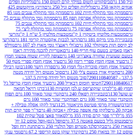
ביסקוויט לוטוס במילוי קרם לוטוס 150 גרם
גליליות וופלים
 גרם
גליליות וופלים וניל 250 גרם
היינץ מיוקטשופ 425
י מתקלף חיות 102 גרם
ממתק גומי מתקלף ענבים מנגו 85
י מתקלף אפרסק תפוז 85 גרם
ממתק גומי מתקלף ענבים 75
י מתקלף חיות 102 גרם
ממתק גומי מתקלף ענבים 75
י מתקלף אפרסק 75 גרם
ממתק גומי מתקלף ליצ'י 75
לוטיזן ביטקוין 1 ק"ג
מטבעות מולטיזן 5 ש"ח 1 ק"ג
הרשי
 מיקס 181 גרם
הרשי לבבות אקסטרה קרימי 181 גרם
הרשי
שוקולד 102 גרם
ג'ולי ראנצ'ר גומי מארז לב 107 גרם
נודלס
בטעם עוף חריף 140 גרם
אטריות להכנה מהירה ראמן
שחורה צאצ'רוני 140 גרם
צופה לקריץ שטוח צבעוני חמוץ
מץ חומץ ספריי רימון 50 גרם
עיד אומץ חומץ ספריי מטף 50
 חומץ סוכריה+גלי חמוץ 50 גרם
פררו רושר 100ג'
בוטן רביולי
ף אורז בטעם צ'לי 120 גרם
סוכ' מנטוס רול יחידה מנטה
סוכ' מנטוס רול יחידה פירות 37.5ג' -
72901
חטיפי חומוס דבאייל 200 גרם
עיד אומץ חומץ טריפל ג'ל
ברגן שוקוצ'יפס ש.לבן חמוציות 130ג'
ברגן רויאל חמאה
בונבוניירה רפאלו 240 גרם
קנדי שוגר סאוור 100 גרם תפוח
וור 100 גרם תפוח
קנדי שוגר סאוור 100 גרם
 מרסי פטיטס מיניאטור 125ג'
עיד לקקן אסלה טבילה +
לקקן פח אשפה טבילה +אבקה 40 גרם
ד"ר פפר קרם תות
 פפר קרם סודה 355 מ"ל
סאוור פאצ' פטל שקית 102
יל בטעם פאנטה 37.5 גרם
וופל ג'נסן-וופל טוסט 12 יח'
בקרסלנד-סטרופ וופל הולנדי 250 גרם
תחנת רוח וופל
קינדר שוקו בונס קריספי 67.2 גרם
גומי ענקי