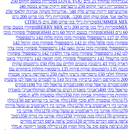
2 גרם I LOVE YOU
סוכריות בטעם קוקוס 250
ינגר קוקוס 250 גרם
צ'יפס ירקות שורש בטטה 40ג
רקות שורש סלק 40ג' -אורגני
הל משקה אנרגיה קלאסי 250
 שוקו חום 200ג'- K
סוכריות ג'ילי בוני פרוט 200 גרם
SUM
סוכריות ג'ילי בוני פרוט 200 גרם CITRUS
ילי בוני פרוט 200 גרם BERRY MIX
פופקורן בטעם שוקו
פופקורן בטעם קרמל 60 גרם OISHI
פופפולי פופקורן מוכן
פופפולי פופקורן מוכן מתוק מלוח 142 גרם
פופפולי
פלפל מלח ים 142 גרם
פופפולי פופקורן מוכן קרמל 142
ופקורן מוכן גבינה נאצו 142 גרם
פופפולי פופקורן מוכן צדר
פופפולי פופקורן מוכן צדר חלפיניו 142 גרם
פופפולי פופקורן
גרם
פופפולי פופקורן מוכן חמאה 142 גרם
קינדר בואנו
ם
גונץ בוטנים קלויים עם מלח 150 גר'
מנטוס שקית
מנטוס שקית פירות 135 גרם
מארז מקלות ביסקוויט עם
גרם
זריפה גרעיני דלעת 250 גרם
זריפה גרעיני אבטיח
ט רוטב ברביקיו אורגינל 510 מ"ל
פבורס טראפל לבן פיסטוק
טראפל שוקו 100ג'
פבורס טראפל לבן וניל 100ג'
פבורס
ג'
אנרג'י מאגדת דגנים טראפלס ושוקולד
אנרג'י מאגדת
ר
נסקוויק אבקת תות 350ג'
גולון טוסטדה ללא ת.סוכר
וסטדה ללא סוכר 350ג'
גולון אורגני ביו שוקוצ'יפס 150ג'
גולון
אג'סטיב צ'יה 270ג'
גולון אורגני ביו דיאג'סטיב ש.שועל פירות
אורגני ביו דיאג'סטיב ש.שועל שוקו 270ג'
גולון אורגני ביו
גולון מגה סנדוויץ' 250ג'
גולון אורגני ביו מריה 350ג'
סוכ'
ברים מוזרים 120ג'
סוכ' צ'ופה צ'ופס דברים מוזרים
צופס סוכ על מקל חמוץ 120ג'
ברילה פסטו ריקוטה א.מלך