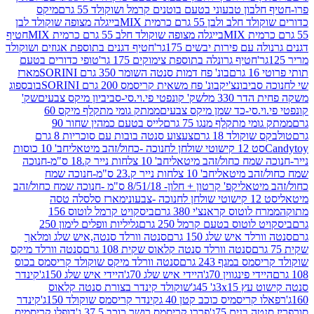
בון טבעוני בטעם בוטנים קרמל ושוקולד 55 גרם
מיקס
 ולבן 55 גרם כרמית MIX
בייגלה מצופה שוקולד לבן
בייגלה מצופה שוקולד חלב 55 גרם כרמית MIX
חטיף
עם פירות יבשים 175גר'
חטיף דגנים בתוספת אגוזים ושוקולד
חטיף גרונלה בתוספת צימוקים 175 גר'
טופי כדורים בטעם
ם
בונ' פח דמות סנטה השומר 350 גרם SORINI
מארז
ביבונצ'יק
בונ' פח משאית קריסמס 200 גרם SORINI
בובספוג
 330 מל
שק' קונפטי פי.וי.סי-סביביון מיקס צבעים
שק'
וי.סי-כד שמן מיקס צבעים
ממתק גומי מתקלף מיקס 60
י מתקלף מנגו 75 גרם
לייס בטעם כמהין שחור 90
קולד 18 גרם
צעצוע סנטה בובות עם סוכריות 8 גרם
1 קישוטי שולחן לחנוכה -כחול/זהב מיטאלי
חב' 10 כוסות
 שמח כחול/זהב מיטאלי
חב' 10 צלחות נייר ק.18 ס"מ-חנוכה
הב מיטאלי
חב' 10 צלחות נייר ק.23 ס"מ-חנוכה שמח
יטאלי
קפ' קרטון + חלון- 8/51/18 ס"מ -חנוכה שמח כחול/זהב
עוני
מארז סלסלה טסה
לוטוס קראנצ'י 380 גרם
ביסקויט קרמל לוטוס 156
לוטוס בטעם קרמל 250 גרם
גליליות וופלים לימון 250
ד איש שלג 150 גרם
סנטה וורלד סנטה,איש שלג ומלאך
סנטה וורלד סנטה קלאוס שקית 108 גרם
סנטה וורלד מיקס
 במגף 243 גרם
סנטה וורלד מיקס שוקולד קריסמס בכוס
י פינגווין 70ג'
היידי איש שלג 70ג'
היידי איש שלג 150ג'
קינדר
3xג' 45ג'
שוקולד קינדר בצורת סנטה קלאוס
קריסמיס כוכב קטן 40 ג
קינדר קריסמס שוקולד 150ג'
קינדר
בנים 75ג'
פררו קריסמס רושר כוכב 37.5 ג'
דופלו קריסמיס