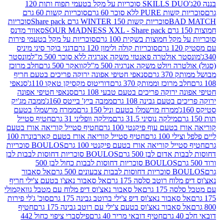
SKILLS DUO סוכריות על מקל בטעמי תפוח ותות 120
P ללא סוכר 60 גרם
סוכריות קשות 60 גרם
BAD
סוכריות קשות WINTER 150 גרם Share pack
סוכריות
סאוור מדנס
קל חמוצות בשקית 100 גרם
סוכריות על מקל בטעמי פירות
סוכריות קולה ולימון 120 גרם
דגני בוקר סיני מיניס
 אולטרה פאנטזי משקה אנרגיה ללא סוכר 500 מ"ל
מונסטר
ה ויולט משקה אנרגיה 500 מ"ל
קוואקר 500 גרם
חלב מרוכז
3 גרם
סנאפי חטיפי אפונה ירוקה פריכים בטעם חריף
 מרוכז וממותק 370 גרם
דוריטוס מקסיקן טאקו 110ג'
סנאפי
ירוקה פריכים בטעם טבעי 108 גרם
סנאפי חטיפי אפונה
בטעם גבינה 108 גרם
ממבה ביץ' בייטס 160ג'
ממבה מג'יק
ממרח מרשמלו בטעם וניל 150 גרם
ממרח מרשמלו בטעם
מילקה נוסיני 31.5 גרם
מילקה וופליני 31 גרם
חטיף סטייל
בטעם עוף פיקנטי 100 גרם
חטיף סטייל קוריאה אורז בטעם
100 גרם
חטיף סטייל קוריאה אורז בטעם קארבונרה 100
יל קוריאה אורז בטעם פיקנטי 100 גרם
BOULOS סוכריות
אדום לבן 500 גרם
BOULOS סוכריות דחוסות לבבות לבן
BOULOS סוכריות דחוסות לבבות כחול לבן 500
 צבעונים 500 גרם
אל סאבור
וח רוטב סלסה 175 גרם
אל סאבור נאצ'ו בטעם צ'ילי חריף
175 גרם
אל סאבור נאצ'וס דיפ מלוח עם מטבל גוואקמולי
סאבור נאצ'וס דיפ צ'ילי ברוטב גבינה 175 גרם
סוכ' ג'לי פירות
סאבור נאצ'וס בטעם צ'ילי עם רוטב גבינה 175 גרם
חטיף
חטיף דובאי מריר 40 גרם
פילסברי ציפוי כחול 442