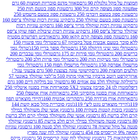
 גולגולת 90 גרם
סאוור מדנס סוכריות חמוצות 60 גרם
 מצופה קרם וניל 300 גרם
עוגת ספוג בטעם תות 250
 בטעם דובדבן 250 גרם
עוגת ספוג בטעם מישמש 250
ג בטעם שוקולד 250 גרם
קינג עוגיות רכות שוקולד צ'יפס 160
יות רכות שוקולד מריר צ'יפס 160 גרם
קינג עוגיות רכות
'יפס 160 גרם
קינג עוגיות רכות שיבולת תפוז שוקו צ'יפס
ה ספוג מצופה קרם קקאו 300 גרם
אורביט רפרשרס מסטיק
עם אבטיח פטל בקבוקון 67 גרם
טרולי גומי פינגווין 150
י שיני דרקולה 150 גרם
טרולי סופר בריין 150ג'
טרולי גומי
טרולי גומי פירות ים 175 גרם
טרולי גומי עכברים 200
י נשיקות תות 200 גרם
טרולי גומי פרות חלב 200 גרם
טרולי
150 גרם
טרולי מרשמלו תפוח 150 גרם
טרולי גומי
200 גרם
קישוטי עוגה בצנצנת 500 גרם צבעוני עגול /
טב ברבקיו טריאקי מתוק 510 מ"ל
בר שוקולד באונטי 57
ולד חלב עם אגוזים 90 גרם
שוק' טב מילקה דיים 100 גרם
יבון צבעוני 5X2 סמ
ארוחת אורז בסגנון איטלקי 250
ז בסגנון מקסיקני 250 גרם
ארוחת אורז אושפלו 250
ז מג'דרה 250 גרם
הריבו אבטיח 160ג'
היידי מוצארט תפוז
וצארט נוגט ליצ'י 119ג'
גונץ סוכריית מקל סבא קשת 144
ת קטנות בשקית 100 גרם
גונץ אנשי שלג משוקולד במילוי
85 גרם
גונץ אנשי שלג משוקולד במילוי קרם חלב ברשת
 סנטה משוקולד במילוי קרם חלב ברשת 85 גרם
גונץ שוקולד
שישיה 78 גרם
גונץ שוקולד חלב סנטה 100 גרם
גונץ עוגיות
גונץ שוקולד לוח שנה מפרץ
גרם
גונץ שוקולד לוח שנה קריסמיס 50 גרם
גונץ מיקס