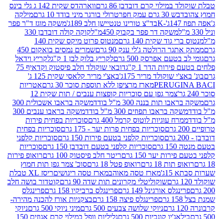
במילוי קרם דובדבן 86 גרם
ווארהדס שקית 142 ג גלי בינס
בש 30 גרם עמק חפר
טרולי בורגר מיני בודד 10 גרם
מילקה
K
בד"צ טורינו טנטיישן חלב 189ג'
משקה מוגז ד"ר פפר
משקה דר פפר בקבוק 450מ"ל
קוקה קולה דובדבן 330
 גוד שקית 140 גרם
מנטוס פרוט מיקס שקית 140
ר הרולטה ג'לי ענק 90 גרם
שמרים נמסים בואקום 450
בטעם אפרסק 500 גרם
לקריץ בלוק לבן 1 ק"ג
לקריץ וידאל
ירות הדר 1 ק"ג
דובאי שוקולד חלב פיסטוק וקדאיף 75
י שוקולד מריר 175ג'
באצ'י מריר קלאסי שקית 125 ג'
PERUGI
מארז מרציפן ללא תוספת סוכר 30 גרם
אטריות
צמר גפן עם סוכריות קופצות ענבים / תות שקית 12
 תות בננה 300 מ"ל בודד
משקה בראבו אשכולית 300
ה בראבו תפוזים 300 מ"ל בודד
משקה בראבו ענבים 300
רח עוגיות לוטוס קרמל 400 גרם
סוכריות בפחית פירות
סוכריות בפחית פרות יער - 175 גרם
סוכריות בפחית
סוכריות קלפני בטעם פירות 150 גרם
סוכריות קלפני
גרם
סוכריות קלפני בטעם דובדבן 150 גרם
סוכריות
רות יער 150 גרם
ריטר חלב פיסטוק 100 גרם
רואופ פירות
תות 18 גרם
רואופ פטל 18 גרם
סוכ' צמר גפן תות חמוץ
1ג'
מארז טסה מאוהב
מארז טסה ריגושים
ריסז XL טבלת
שוקוליטלי מקרונים תות שדה 90 גרם
קוטדור בושה חלב
גלס אורגינל 149 גרם
פרינגלס ברביקיו 158 גרם
פרינגלס
פרינגלס פיצה 158 גרם
בצקניות אורז להכנה מהירה-
ניוקי שלושה צבעים 500 גרם
מיני ניוקי 500 גרם
ניוקי
ג'יו קונכיות 500 גרם
גליליות וופל במילוי קרם אגוזים 150