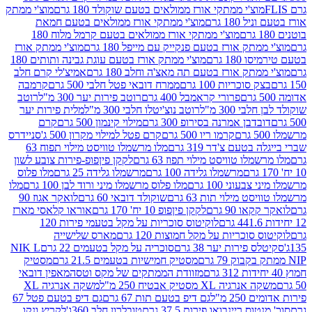
וצ'י ממתקי אורז ממולאים בטעם שוקולד 180 גרם
מוצ'י ממתק
180 גרם
מוצ'י ממתקי אורז ממולאים בטעם חמאת
מוצ'י ממתקי אורז ממולאים בטעם קרמל מלוח 180
תק אורז בטעם פנקייק עם מייפל 180 גרם
מוצ'י ממתק אורז
18 גרם
מוצ'י ממתק אורז בטעם עוגת גבינה ותותים 180
תק אורז בטעם תה מאצ'ה וחלב 180 גרם
אמיצ'לי קרם חלב
סוכריות 100 גרם
ממרח דובאי פטל חלבי 500 גרם
קרמבה
פרורי קראמבל 400 גרם
רוטב פירות יער 300 מ"ל
רוטב
 300 מ"ל
רוטב נוצ'יטלו חלבי 300 מ"ל
מלית פירות יער
דבן אמרנה בסירופ 300 גרם
מילוי קינמון 500 גרם
קרם
קרמו ריו 500 גרם
קרם פטל למילוי מקרון 500 ג'
סניידרס
טעם צ'דר 319 גרם
מלו מרשמלו טוויסט מילוי תפוח 63
לו טוויסט מילוי תפוז 63 גרם
לקקן פיןפופ-פירות צובע לשון
מרשמלו גלידה 100 גרם
מרשמלו גלידה 25 גרם
מלו פלוס
עוני 100 גרם
מלו פלוס מרשמלו מיני ורוד לבן 100 גרם
מלו
 מילוי תות 63 גרם
שוקולד דובאי 60 גרם
לואקר אגוז 90
ו 90 גרם
לקקן פיןפופ 10 יח' 170 גרם
אוראו קלאסי מארז
לוקיטוס סוכריות על מקל בטעמי פירות 120
סוכריות על מקל חמוצות 120 גרם
מארס שלישייה
פירות יער 38 גרם
סוכריה על מקל בטעמים 22 גרם
NIK L
מסטיק חמישיות בטעמים 21.5 גרם
מסטיק
מזוודת הממתקים של מקס וטסה
מאפין דובאי
יה XL מסטיק אבטיח 250 מ"ל
משקה אנרגיה XL
2 מ"ל
גם דיפ בטעם תות 67 גרם
גם דיפ בטעם פטל 67
ס ריינבואו פירות 37.5 גרם
טובלרון חלב 360ג'
לקריץ ונקו