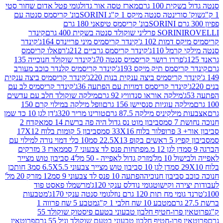
ת 100 גרם
מארז טסה אור גדול
גומי פטל אדום שחור סטי
רינטה סנטה מיקס 1 ק"ג SORINI
בונ' קריסמס סנטה עם
בונ' קריסמס טיפאני 180 גרם
גרם
SORINI
קינדר
דמות 102 ג'
קינדר קריסמיס מיני פריינדס 164ג'
קינדר
מל 110ג'
קינדר קריסמס גרביים 212ג'
רפאלו קריסמס
פררו רושר קריסמיס סנטה 70ג'
קינדר שוקולד חנוכייה 135
יסמס תיק מיקס 193ג'
קינדר קריסמיס קלנדר כוכב מעורב
 קריסמיס ביצה ענקית בנות 220ג'
קינדר קריסמיס ביצה ענקית
ינדר קריסמס דמויות עם הפתעה 36ג'
קינדר קריסמיס לב עם
מילקה אוראו סנדוויץ 92 גרם
מילקה שוקולד חלב עם עדשים
קה עוגיות סנסיישן 156 גרם
וופל מילקה במילוי קרם 150
לקיניס מילקה 87.5 גרם
טורינו מריר 320ג'
דן לגן 10 כד שמן
 סמ
סביבון מוט נס גדול היה פה ברשת 14 סמ
אקדח 2
33 סמ
סביבון 5 קומות בלוח 17X12
ופ 22.5X13 סמ
10 כלי דמוי נורה למילוי עם
דן לגן 12 מ.מפתחות פנס לד צבעוני 7 סמ
מארז 3 מזרקים
10 מל'
מזרק גדול לאפייה - 50 מל'
4 סביבון טוש מצייר
דן לגן 10 סביבון טוש מצייר צבעוני 6.5X5.5 סמ
3 חותכן
סביבון חנוכיה
הפתעה 10 פנס לד צבעוני 9 סמ
12 מזרק 20 מל'
ירה וקישוט
גומי נודלס ענקי 120ג'
מרשמלו פאסט פוד
 מח תות 120 גרם נוזל
גומי סנטה ענקי 170ג'
מטבעות
מטבע 10 שח חלבי 1 ק"ג
מטבע 5 שח פרווה 1
פרוטאין פרו-חטיף חלבון טבעוני בטעם פיסטוק שוקולד 55
פרו-חטיף חלבון טבעוני בטעם שוקולד וניל 55 גרם
פרוטאין