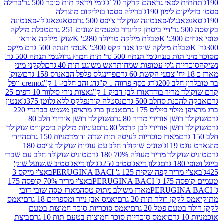
לפאי גראהם קרקר 170ג'
גומי וידאל תות סוכר 500 גר'
ברילה
לימון 190ג'
ברילה פסטו בזיליקום מוצרלה
ג'לו-פאנטונה שוקולד צ'יפס 500 גרם
סאנטאנג'לו-פאנטונה
דיי ביסתן קלינדר בטעמים שונים 251 גרם
טבלת מילקה
K
טבלת מילקה טריולד 280ג' K
שוק' מילקה אוראו
לת מילקה שוקו אנד קקס 300ג' K
גומי תנתה 500 גרם מיקס
 תות בננה
גומי תנתה 500 גר' תות חמוץ גדול
גומי תנתה 500 גר'
יות ג'לי עטופות שמחות
ראש משוגע תות 40 גרם
לקקני מיני
פרינגלס פלפל הבאנרס 158 גרם
שוק'
 200ג'
דג כסף פרווה 1 ק"ג
דג זהב חלבי- 1 ק"ג
cremo וופל
 מריר בודד
אורז לבן דביק 1 ק"ג
אצות נורי סילוור 10 דפים 25
נת סחלב 500 גרם
נסטלה קורנפלקס ללא גלוטן 375ג'
אנטון
וי בייליס 175 גרם
אנטון ברג מרציפן משמש בברנדי 220
שן אורירי מריר 80 גרם
שוקולד רושן אורירי חלב 80
ושן אורירי לבן קרמל 80 גרם
עוגיות מילקה ביסקוויט שוקולד
מארז סוכריות לעיסה תות שדה ודומדמניות 150 גרם
היידי
1ג'
טוניס שוקולד חלב עם עוגיות שוקולד צ'יפס 180
לד מריר מעולה 70% 180 גרם
טוניס שוקולד חלב עם שברי
גולון דיאג'סטיב 250ג'
גולון דיאג'סטיב ש.שועל שוק'
 קפה שקית 125 ג' PERUGINA BACI
באצ'י מיקס 3
PERUGINA
באצ'י מריר 70% קופסה 175
מארז משולב מתוק טסה
מארז טסה שובי דובי
קן רולר תות 20 גרם
יאמס אבן נייר ומספריים 18 גרם
יאמס
עם פטל 20 גרם
יאמס סוכריות סוכר חמוצות בטעם
יאמס סוכריות סוכר חמוצות בטעם תות 10 גרם
ביצת