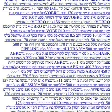
קיט קט קריסמיס סנטה 45 ג'
סמארטיס קריסמיס סנטה 50
עומד 70ג'
גונץ שוקולד LOL לוח שנה 75 גרם
בונ' זהב בצורת
תקים 170 גרם VOBRO
בונ' ירוקה בצורת עץ עם
בונ' שוק' דמויות סנטה 160 גרם
נ' שוק' גריזלי קריסמס 156 גרם VOBRO
בונ' אדומה
עץ מקרטון עם שרי 126 גרם VOBRO
בונ' בית קריסמס
 200 גרם VOBRO
10 סביבון פלסטיק צבעוני 9
טראפל בלגי מארז כסף 150ג'
טראפל בלגי
אירופה סוכריות מקל סבא בטעם מנטה 170 גרם
אירופה
סבא בטעם תות 170 גרם
מונסטר גרין זירו פחית 500
ULT
מונסטר 500 מ"ל PIPELINE
ABK
PU
לקריסמיס ידית אדומה מס' 2 300 גרם
ABK מארז מתנה
מס' 1 200 גרם
ABK מארז ממתקים לקריסמיס ידית
ABK מארז ממתקים יוקרתי לקריסמיס (מלאך) מס'
ABK מארז ממתקים גדול לקריסמיס דגם תיק מס' 4 500
קיבלר
גבינה צ'דר כתום 311 גרם
צ'יז איט קרקר גבינה צהובה 127
ולטרה תות 500 מ"ל
מונסטר 500 מ"ל ROSSI
גומי לעיסה
 גרם
בזוקה ברי 120 גרם
בזוקה מיקס 120 גרם
ג'וסי דרופ
ת טרופי 120 גרם
בזוקה טרופי 120 גרם
בזוקה פירות 120
מס כחול קריספי 107ג'
פררו רושר קריסמיס עץ אשוח
קריסמיס סנטה עומד 110ג'
הריבו דובי גומי חמוץ 175
י צ'יפס חמוץ 175ג'
בייגלה ציו מקלות תפו"א 80 גרם
בייגלה
ים 100 גרם
טרולי גומי ממולא תות 75 גרם
טרולי גומי