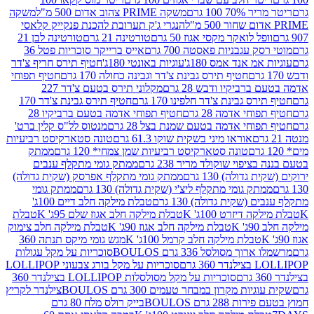
 100 גרם
משקה PRIME צהוב אדום 500 מ"ל
משקה
הנגרי ג'ק תערובת להכנת פנקייק קלאסי
ל לואקר מקסי אגוז 50 גרם
טורטינה 21 גרם
טורטינה לבן 21
 עגבניות פאסטה 700 גרם
אייס ברייקר סוכריות פטל 36
מ אנד אמס 180ג'
עוגיות באונטי 180ג'
חטיף תירס חריף צ'דר
חטיף תירס גבינת צ'דר וגבינה כחולה 170 גרם
חטיף תפוחי
ביקיו ודבש 28 גרם
מקלוני תירס בטעם צ'דר 227
 גבינת צ'דר חלפינו 170 גרם
חטיף תירס גבינת צ'דר 170
חי אדמה 28 גרם
חטיף תפוחי אדמה בטעם ברביקיו 28
וחי אדמה בטעם שמנת בצל 28 גרם
מנטוס לל"ס קלין ברט'
אוראו מיני בשקית שוקו 61.3 גרם
טונה סטארקיסט רביעיות
טונה סטארקיסט רביעיות שמן צמחי* 120 גרם
ממתק
יפוי שוקולד מריר 238 גרם
ממתק גומי מתקלף ענבים
דולה) 130 גרם
ממתק גומי מתקלף אפרסק (שקית גדולה)
ק גומי מתקלף ליצ'י (שקית גדולה) 130 גרם
ממתק גומי
(שקית גדולה) 130 גרם
טבלת מילקה חלב דיים 100ג'
דיזרט 100ג' K
טבלת מילקה חלב אגוז שלם 95ג' K
טבלת
K
טבלת מילקה חלב אגוז 90ג' K
טבלת מילקה חלב צימוק
טבלת מילקה חלב קרמל 100ג' K
מגש גומי מיקס תנתה 360
 מסולסל 336 גרם BOULOS
סוכריות על מקל עגולות
 גרם
סוכריות על מקל בורג צבעוני LOLLIPOP
סוכריות על מקל מסולסלות LOLLIPOP בצילנדר 360
ות מקרון במבחר טעמים 300 גרם BOULOS
צילנדר לקריץ
28 גרם BOULOS
בייק רולס מלח 80 גרם