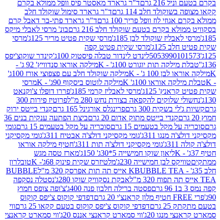
 216 גרם
ד"ר גרארד מאסטר פיס וופל ממולא בקרם
שוקולד חלב 114 גרם
ד"ר גרארד סימול שוקולד חלב
וזי לוז וופל פריך 100 גרם
ד"ר גרארד פתי-בר דאבל קרם
לא בקרם בטעם שוקולד חלב 216 גרם
בונ' מרסי לאבלי מיקס
בליז שוקולד לבן 185ג'
מרסי שקית פטיט מריר 125ג'
מרסי
ב 125ג'
מרסי שקית פטיט קפה
505399010
לינדט לינדור טבלה פיסטוק 100ג'
קינדר שוקוצ'יפס
ילקה תות יוגורט 100ג' - K
מילקה אוראו סנדוויץ' 92 ג' -
בן 100 ג' - K
מילקה שוקולד חלב עם פצפוצי אורז 100ג'
ה אוראו 100ג' K
מילקה לוטוס ביסקוף 90ג' - K
מרסי
אנץ' 125ג'
מרסי לאבליז קרמי 185ג'
פררו דופלו צ'וקנאט
 שלוקים להקפאה בצורת נחש 280 מ"ל
פרוטיז פירות 300
י בשקית 300 גרם
פרינגלס אורגינל 165 גרם
קנדי בייטס ירוק
קנדי בייטס מתוק אדום 20 גרם
ביצת הפתעה ענקית בנים 36
ל מקל בטעמים 15 גרם
סוכריה על מקל בטעמים 15 גרם
גומי
 מנגו 311ג'
גומי מקסיקני דולצ'ה אבטיח 311ג'
גומי מקסיקני
ג'
גומי מקסיקני דולצ'ה תות 311ג'
חטיף מילקה אוראו
ליאון שוקו חמישייה 5*30ג' 150ג'
מארז טסה מגש
יקס לבן חמישייה 230ג'
מלטיזרס שקית פינוק 68ג'- K
טובלרון
BUBBLE TEA אייס תה תות אפרסק 320 מ"ל
BUBBLE
אבקת נסקוויק שוקו 280ג'
נסטלה נסקפה
פסטה ברילה חלבון פנה 400ג'
צ'ופה צופס חמוץ
דפדפי קוקוס צ'יפס קוקוס
2 גרם
דפדפי קוקוס צ'יפס קוקוס בטעם קקאו 25 גרם
ווי
 מנגו 20ג'
ווי סמארט קראנצי אננס 20ג'
ווי סמארט קראנצי