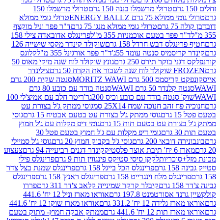
טרולי מרשמלו בננה 150 גרם
טרולי מרשמלו 150
לא 75 גרם ENERGY BALLZ
טרולי גומי ממולא
גרם
טרולי גומי ממולא מנגו 75 גרם
ד"ר פפר וניל מוקצף
 פפר בטעם אוכמניות 355 מ"ל
פרינגלס אדובאדה צילי 158
נגלס דבש חרדל 158 גרם
שוקולד קינדר מקסי שישייה 126
ריסמיס סנטה עומד 55ג'
ד"ר פפר אורגינל 355 מ"ל
קלוגס
 בוקר תירס 250 גרם
גונץ שוקולד לוח שנה מיקי מאוס 50
 את הקרח 50 גרם
צילינדר
50 גרם MORITZ WAWI
סנטה שקית 200 גרם
לנדר 50 גרם WAWI
סנטה בודד עם כובע 80 גרם
 סנטה בודד עם כובע וכיס 200גר'
ריטר חלב עם אמיצ'לי 100
 זהב חנוכה שמח 25X14 סמ
גוסי ממתק ג'ל בצורת עט
ם
גוסי ממתק ג'ל בצורת עט בטעם אבטיח 15 גרם
גוסי
ורת עט בטעם תות 15 גרם
גומי דיפ מקלות עם ג'ל חמוץ
ם
גומי דיפ מקלות עם ג'ל חמוץ בטעם פטל 30
דובאי 200 גרם
גוסי ג'ל בקבוק חמוץ 20 גרם
גוסי ג'ל סמיילי
וצר פלסטיק
קינדר דגנים רביעייה 94 גרם
צעצוע
סוכריות
לקקן סיסי סטיקס פינגווין תות 9 גרם
פרינגלס פילי
רם
פרינגלס הכל בייגל 158 גרם
פרינגלס שמנת בצל צדר
נגלס מלח וינגרייט 158 גרם
פרינגלס ראנץ' 158 גרם
פרינגלס
קיבלר קרקר שמינייה קלאב צ'דר 311 גרם
פררו
אסורטמנט 197.8 גרם
אוראו מארז וניל 12 יח' 441.6
ידה 12 יח' 331.2 גרם
אוראו מארז שוקו 12 יח' 441.6
ת 12 יח' 441.6 גרם
ממתק אבקה חמוץ- מתוק בטעם