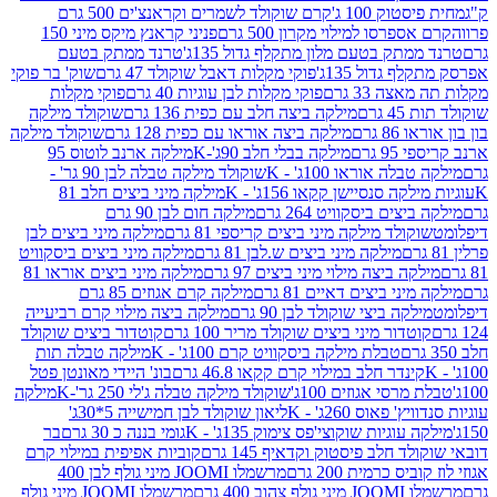
ק 100 ג'
קרם שוקולד לשמרים וקראנצ'ים 500 גרם
רסו למילוי מקרון 500 גרם
פניני קראנץ מיקס מיני 150
תק בטעם מלון מתקלף גדול 135ג'
טרנד ממתק בטעם
גדול 135ג'
פוקי מקלות דאבל שוקולד 47 גרם
שוק' בר פוקי
 33 גרם
פוקי מקלות לבן עוגיות 40 גרם
פוקי מקלות
רם
מילקה ביצה חלב עם כפית 136 גרם
שוקולד מילקה
 גרם
מילקה ביצה אוראו עם כפית 128 גרם
שוקולד מילקה
גרם
מילקה בבלי חלב 90ג'-K
מילקה ארנב לוטוס 95
ה אוראו 100ג' - K
שוקולד מילקה טבלה לבן 90 גר' -
ה סנסיישן קקאו 156ג' - K
מילקה מיני ביצים חלב 81
ים ביסקוויט 264 גרם
מילקה חום לבן 90 גרם
ולד מילקה מיני ביצים קריספי 81 גרם
מילקה מיני ביצים לבן
מילקה מיני ביצים ש.לבן 81 גרם
מילקה מיני ביצים ביסקוויט
 ביצה מילוי מיני ביצים 97 גרם
מילקה מיני ביצים אוראו 81
י ביצים דאיים 81 גרם
מילקה קרם אגוזים 85 גרם
קה ביצי שוקולד לבן 90 גרם
מילקה ביצה מילוי קרם רביעייה
דור מיני ביצים שוקולד מריר 100 גרם
קוטדור ביצים שוקולד
טבלת מילקה ביסקוויט קרם 100ג' - K
מילקה טבלה תות
נדר חלב במילוי קרם קקאו 46.8 גרם
בונ' היידי מאונטן פטל
סי אגוזים 100ג'
שוקולד מילקה טבלה ג'לי 250 גר'-K
מילקה
פאוס 260ג' - K
ליאון שוקולד לבן חמישייה 5*30ג'
וגיות שוקוצי'פס צימוק 135ג' - K
גומי בננה כ 30 גרם
בר
 חלב פיסטוק וקדאיף 145 גרם
קוביות אפיפית במילוי קרם
 כרמית 200 גרם
מרשמלו JOOMI מיני גולף לבן 400
400 גרם
מרשמלו JOOMI מיני גולף