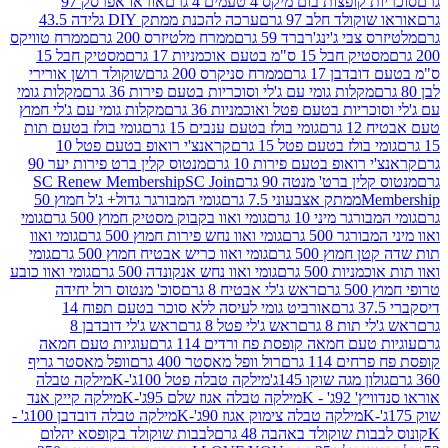
פצות בום מיקס 4 טעמים 4 גרם
אוראו אפרסק 97
ולד חלב 97 גרם
ערכה להכנת ממתק DIY גלידה 43.5
בי ג'ינג'רברד 59 גרם
ממרח מלטיזרס 200 גרם
ממרח טוויקס
בל 15 ס"מ בטעם אוכמניות 17 גרם
מסטיק חבל 15
בן 17 גרם
ממרח סניקרס 200 גרם
שוקולד רושן אורירי
מקלות גומי עם ג'לי וסוכריות בטעם פירות 36 גרם
מקלות גומי
ריות בטעם פטל ואוכמניות 36 גרם
מקלות גומי עם ג'לי חמוץ
רם
גומי בולז בטעם ענבים 15 גרם
גומי בולז בטעם תות
בולז בטעם פטל 15 גרם
קראנצ'י רואופ בטעם פטל 10
רואופ בטעם פירות 10 גרם
מנטוס קלין ברט פירות יער 90
ין ברט' מנטה 90 גרם
SC Join
SC Renew Membership
M
ממתק אצבעוני 7.5 גרם
גומי המבורגר גדול+ ג'ל חמוץ 50
גר מיני 10 גרם
גומי ואוו בקבוק מסטיק חמוץ 500 גרם
גומי
גר 500 גרם
גומי ואוו נחש פירות חמוץ 500 גרם
גומי ואוו
מוץ 500 גרם
גומי ואוו כריש אבטיח חמוץ 500 גרם
גומי
ות 500 גרם
גומי ואוו נחש אנקונדה 500 גרם
גומי ואוו כובע
רם
ראש ג'לי אבטיח 8 גרם
סוכ' מנטוס רול יחידה
אורביט גומי לעיסה ללא סוכר בטעם תפוח 14
תות 8 גרם
ראש ג'לי פטל 8 גרם
ראש ג'לי דובדבן 8
עם חמאה קופסת פח ורדים 114 גרם
עוגיות טעם חמאה
 114 גרם
רול וופל מאסטר 400 גרם
וופל מאסטר גריף
ון מגה שוקו 145ג'
מילקה טבלה פטל 100ג'-K
מילקה טבלה
ג' - K
מילקה טבלה אגוז שלם 95ג'-K
מילקה קייק אנד
מילקה טבלה צימוק אגוז 90ג'-K
מילקה טבלה דובדבן 100ג' -
ת שוקולד באהבה 48 גרם
לבבות שוקולד בקופסא יהלום