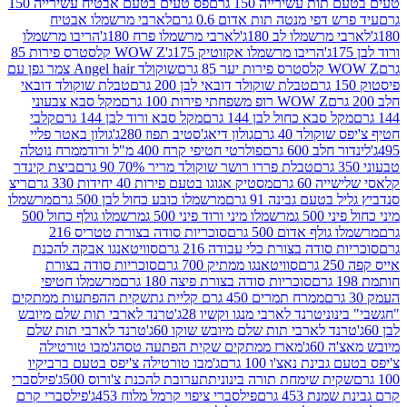
ת עשירייה 150 גרם
פס טעים בטעם אבטיח עשירייה 150
דפי מנטה תות אדום 0.6 גרם
לארבי מרשמלו אבטיח
מרשמלו לב 180ג'
לארבי מרשמלו פרח 180ג'
הריבו מרשמלו
הריבו מרשמלו אקזוטיק 175ג'
WOW Z קלסטרס פירות 85
 85 גרם
שוקולד Angel hair צמר גפן עם
טבלת שוקולד דובאי לבן 200 גרם
טבלת שוקולד דובאי
WOW Z רופ משפחתי פירות 100 גרם
מקל סבא צבעוני
 סבא כחול לבן 144 גרם
מקל סבא ורוד לבן 144 גרם
קלבי
ולד 40 גרם
גולון דיאג'סטיב תפוז 280ג'
גולון באטר פליי
ב 600 גרם
פולרטי חטיפי קרח 400 מ"ל ורוד
ממרח נוטלה
טבלת פררו רושר שוקולד מריר 70% 90 גרם
ביצת קינדר
60 גרם
מסטיק אגוגו בטעם פירות 40 יחידות 330 גרם
ריצ
טעם גבינה 91 גרם
מרשמלו כובע כחול לבן 500 גרם
מרשמלו
50 ג
מרשמלו מיני ורוד פיני 500 ג
מרשמלו גולף כחול 500
לף אדום 500 גרם
סוכריות סודה בצורת טטריס 216
סודה בצורת כלי עבודה 216 גרם
סוויטאנגו אבקה להכנת
סוויטאנגו ממתיק 700 גרם
סוכריות סודה בצורת
סוכריות סודה בצורת פיצה 180 גרם
מרשמלו חטיפי
ממרח תמרים 450 גרם קליית גת
שקית ההפתעות ממתקים
וני
טרנד לארבי מנגו וקשיו 28ג'
טרנד לארבי תות שלם מיובש
ד לארבי תות שלם מיובש שוקו 60ג'
טרנד לארבי תות שלם
6ג'
מארז ממתקים שקית הפתעה טסה
ג'מבו טורטילה
נת נאצ'ו 100 גרם
ג'מבו טורטילה צ'יפס בטעם ברביקיו
ית שימחת תורה בינונית
תערובת להכנת צ'ורוס 500ג'
פילסברי
 453 גרם
פילסברי ציפוי קרמל מלוח 453ג'
פילסברי קרם