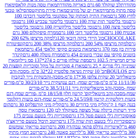
ד 60 גרם באריזה מהודרת
מארז טסה מנות קלאסי
מארז
מתמיד
מארז ים של מותגים
מארז סירת מתוקטסה
סילאן טבעי
מארז התיק המתוק של טסה
גומי בליסטר דובדבן 100
טר תות שדה 100 גרם
גומי בליסטר עכביש 100 גרם
גומי
 גרם
גומי בליסטר מילקשייק 100 גרם
גומי בליסטר
גומי בליסטר דובי 100 גרם
ממרח סיפקולוס 300 גרם
CHO
בונ' היידי בוקה דובאי 120ג'
למקה מרציפן 62% 200
54% 200 גרם
למקה מרציפן 38% 200 גרם
קונפיטורת
3 גרם
חמאת בוטנים סקיפי קלאסי 454 גרם
חמאת
עם שברי בוטנים 454 גרם
ממרח נוטלה 400 גרם
קינדר
10 גרם
מפת שולחן פורים כ 274*137 סמ ניילון
מארז
רים * 25 גרם
מארז 4 סוכריות על מקל וסוכריות קופצות 20
חב' 10 שקית נשיאה פלסטיק 22*32 ס"מ -מסכה-זהב
כה-זהב
שקית נייר לבקבוק
שקית נייר 30/23/10 ס"מ-פורים
-זהב מיטאלי
שקית נייר 38.5/31/11 ס"מ-פורים
זהב מיטאלי
קופ' קרטון חלון 18/15/8 ס"מ -פורים שמח-דגם
קית קרטון 24.5/19/8 ס"מ-פורים שמח-דגם בועות דקל
גומי
קליק מיני כדורים 30 גרם
קליק מיני קורנפלקס 30 גרם
הום
ייגלה עגול מצופה בשוקולד לבן 120 גרם
מארז טסה
'לי בטעם פטל 175 גרם
סוכריות ג'לי בטעם ענבים 175
ג'לי בטעם תות שדה 175 גרם
רוטב תיבול בטעם סריראצ'ה
ריות נודלס פתאי עבה/דק 200 גרם
רוטב טריאקי שומשום
ב טריאקי 300 מ"ל
רוטב סאטה 240 גרם
רוטב חמוץ מתוק
ב צ'ילי מתוק 300 מ"ל
HEART שוקולד לבבות צבע אדום