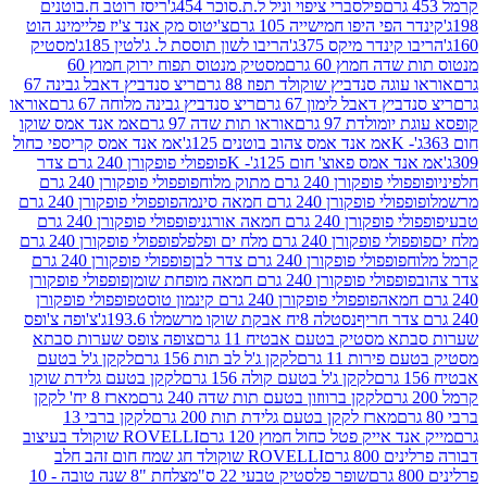
פילסברי ציפוי וניל ל.ת.סוכר 454ג'
ריסז רוטב ח.בוטנים
פי היפו חמישייה 105 גרם
צ'יטוס מק אנד צ'יז פליימינג הוט
ינדר מיקס 375ג'
הריבו לשון תוססת ל. ג'לטין 185ג'
מסטיק
ה חמוץ 60 גרם
מסטיק מנטוס תפוח ירוק חמוץ 60
גה סנדביץ שוקולד תפוז 88 גרם
ריצ סנדביץ דאבל גבינה 67
ץ דאבל לימון 67 גרם
ריצ סנדביץ גבינה מלוחה 67 גרם
אוראו
מולדת 97 גרם
אוראו תות שדה 97 גרם
אמ אנד אמס שוקו
אמ אנד אמס צהוב בוטנים 125ג'
אמ אנד אמס קריספי כחול
אמס פאוצ' חום 125ג'- K
פופפולי פופקורן 240 גרם צדר
פופקורן 240 גרם מתוק מלוח
פופפולי פופקורן 240 גרם
י פופקורן 240 גרם חמאה סינמה
פופפולי פופקורן 240 גרם
רן 240 גרם חמאה אורגני
פופפולי פופקורן 240 גרם
פופקורן 240 גרם מלח ים ופלפל
פופפולי פופקורן 240 גרם
פופפולי פופקורן 240 גרם צדר לבן
פופפולי פופקורן 240 גרם
פולי פופקורן 240 גרם חמאה מופחת שומן
פופפולי פופקורן
פופפולי פופקורן 240 גרם קינמון טוסט
פופפולי פופקורן
נסטלה 8יח אבקת שוקו מרשמלו 193.6ג'
צ'ופה צ'ופס
 מסטיק בטעם אבטיח 11 גרם
צופה צופס שערות סבתא
ירות 11 גרם
לקקן ג'ל לב תות 156 גרם
לקקן ג'ל בטעם
לקקן ג'ל בטעם קולה 156 גרם
לקקן בטעם גלידת שוקו
לקקן ברווזון בטעם תות שדה 240 גרם
מארז 8 יח' לקקן
מארז לקקן בטעם גלידת תות 200 גרם
לקקן ברבי 13
 אייק פטל כחול חמוץ 120 גרם
ROVELLI שוקולד בעיצוב
80 גרם
ROVELLI שוקולד חג שמח חום זהב חלב
שופר פלסטיק טבעי 22 ס"מ
צלחת "8 שנה טובה - 10