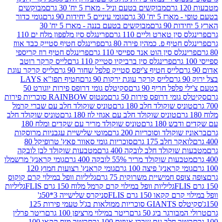
מבוקשים בטעם וניל - מארז 5 יח' 30 גרם
מבוקשים
5 יח' 30 גרם
גומי עיניים 5 יחידות 90 גרם
גומי כדור
מבוקשים בטעם בננה - מארז 5 יח' 30
ין טארט וליים 110 גרם
פרינגלס סין מלפפון מלח ים 110
חטיף פ. כמהין פירה 80 גרם
פרינגלס חטיף סטייק כבד אווז
לס סין הוט אנד ספייסי 110 גרם
פרינגלס חטיף רוז קריספי
פרינגלס סין ברביקיו סטייק 110 גרם
לייס קרקר רוטב
לייס חטיף צ'יפס סטייק פלפל שחור 90 גרם
לייס קרקר עוגת
לייס קרקר עוגת ירקות 90 גרם
חטיף תפו"א LAYS
פל חריף 90 גרם
סקיטלס גומי דרופס פירות יוגורט 50
ומי דרופס פירות 50 גרם
מנטוס RAINBOW סוכריות פירות
יס שוקולד חלב 180 גרם
טוניס שוקולד חלב עם שברי קרמל
טוניס שוקולד חלב עם אגוזי לוז 180 גרם
טוניס שוקולד חלב
 180 גרם
טוניס שוקולד מריר עם שקדים ומלח 180
וקולד וסוכריות 200 גרם
מוטי שלישיית עגבניות מרוסקות
ר חלב 175 גרם
סוכריות גומי סאוור פאץ' טרופיקל 80
וקולד חלב לובקה 400 גרם
מטבעות שוקולד לבן לובקה
ות שוקולד מריר 55% לובקה 400 גרם
גומי קראנץ' מרשמלו
י קראנץ' פיצה 100 גרם
גומי קראנץ' רצועות חמוץ 120
ס חמישיית משרוקית 75 גרם
גליליות וופל במילוי קרם קוקוס
גליליות וופל במילוי קרם קרמל מלוח 150 גרם FLIS
גליליות
קקאו 150 גרם FLIS
סניקרס שלישייה 3*50ג'
סקיטלס GIANTS סוכריות ממולאות בג'ל טעמי פירות 125
ורגר ביג 50 גרם
ריטר במילוי מרציפן 100 גרם
ריטר פרלין
ר חלב עם שברי אגוזים 100 גרם
ריטר מוס קקאו 100