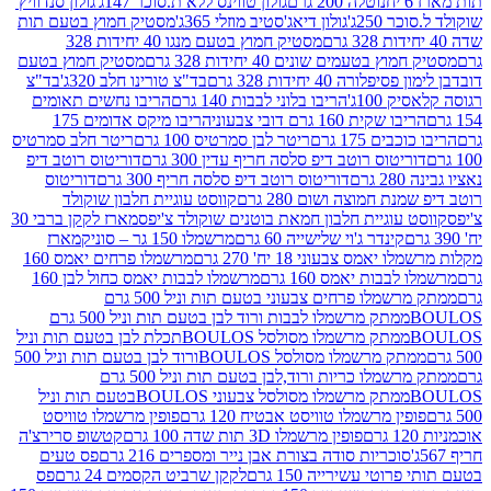
נוטלה 200 גרם
גולון טווינס ללא ת.סוכר 147ג'
גולון סנדוויץ'
250ג'
גולון דיאג'סטיב מוזלי 365ג'
מסטיק חמוץ בטעם תות
מסטיק חמוץ בטעם מנגו 40 יחידות 328
 בטעמים שונים 40 יחידות 328 גרם
מסטיק חמוץ בטעם
רה 40 יחידות 328 גרם
בד"צ טורינו חלב 320ג'
בד"צ
100ג'
הריבו בלוני לבבות 140 גרם
הריבו נחשים תאומים
שקית 160 גרם דובי צבעוני
הריבו מיקס אדומים 175
ים 175 גרם
ריטר לבן סמרטיס 100 גרם
ריטר חלב סמרטיס
יטוס רוטב דיפ סלסה חריף עדין 300 גרם
דוריטוס רוטב דיפ
ם
דוריטוס רוטב דיפ סלסה חריף 300 גרם
דוריטוס
ת חמוצה ושום 280 גרם
קווסט עוגיית חלבון שוקולד
 עוגיית חלבון חמאת בוטנים שוקולד צ'יפס
מארז לקקן ברבי 30
קינדר ג'וי שלישייה 60 גרם
מרשמלו 150 גר – סוניק
מארז
מס צבעוני 18 יח' 270 גרם
מרשמלו פרחים יאמס 160
בבות יאמס 160 גרם
מרשמלו לבבות יאמס כחול לבן 160
ממתק מרשמלו פרחים צבעוני בטעם תות וניל 500 גרם
ממתק מרשמלו לבבות ורוד לבן בטעם תות וניל 500 גרם
ממתק מרשמלו מסולסל BOULOSתכלת לבן בטעם תות וניל
ממתק מרשמלו מסולסל BOULOSורוד לבן בטעם תות וניל 500
ממתק מרשמלו כריות ורוד,לבן בטעם תות וניל 500 גרם
ממתק מרשמלו מסולסל צבעוני BOULOSבטעם תות וניל
ין מרשמלו טוויסט אבטיח 120 גרם
פופין מרשמלו טוויסט
פופין מרשמלו 3D תות שדה 100 גרם
קטשופ סרירצ'ה
סוכריות סודה בצורת אבן נייר ומספרים 216 גרם
פס טעים
טי עשירייה 150 גרם
לקקן שרביט הקסמים 24 גרם
פס