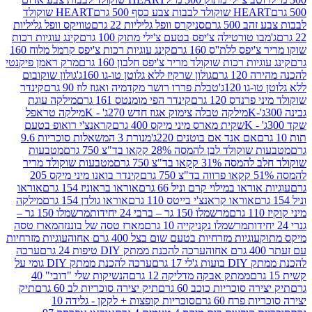
ולד לבבות צבע כסף 500 גרם
HEART שוקולד
50 גרם
סניקרס וופל גליליות 22 גרם
טוויקס וופל גליליות
ו טורטילה צ'יפס בטעם צ'ילי מתוק 100 גרם
קינג עוגיות רכות
ס ללת''ס 160 גרם
קינג עוגיות רכות צ'יפס קרמל מלוח 160
יות רכות שוקולד מריר צ'יפס חלבון 160 גרם
מרק ראמן פיקנטי
 גרם
גולון שרקיז ללא גלוטן טו-גו 160ג'
גולון שוקובום
 120ג'
טבלת פררו רושר מקדמיה ואגוז לוז 90 גרם
קינדר
נדס 120 גרם
קינדר הפי מומנטס 161 גרם
מילקה עוגת
מילקה טבלה צימוק אגוז חדש 270ג' - K
מילקה טראפל
שקית מארס מיני מיקס 400 גרם
קראנצ'י רואופ בטעם
אם אנד אם בוטנים 220ג'
מנורת 3 המשאלות סוכריות 9.6
לד לבן להמסה 28% קקאו בד"צ 750 גרם
מטבעות
 קקאו בד"צ 750 גרם
מטבעות שוקולד מריר
קינדר בואנו מיני מיקס 205
ראו במילוי קרם וניל 66 גרם
אוראו בראוניז 154 גרם
אוראו
אוראו קראנצ'י בייטס 110 גרם
אוראו גולדן 154 גרם
מילקה
מרשמלו 150 גר – ברבי 24 יחידות
מרשמלו 150 גר –
מרשמלו נקניקייה 10 גרם
מארז טסה של בוננזה
מארז טסה
עוגיות מזרחיות בטעם שום בצל 400 גרם אחוה
עוגיות מזרחיות
ערכה להכנת ממתק DIY טיפות 24 גרם
ערכה
 17 גרם
ערכה להכנת ממתק DIY גומי על
ממתק אבקה מדליקה 12 גרם
הנשיקות שלי "דובי" 40
 סוכריות כוכב 60 גרם
תיק יצירה סוכריות לב 60 גרם
תיק
פרח 60 גרם
סוכריות קופצות + לקקן - גלידה 10