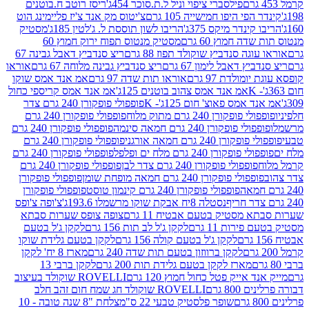
פילסברי ציפוי וניל ל.ת.סוכר 454ג'
ריסז רוטב ח.בוטנים
פי היפו חמישייה 105 גרם
צ'יטוס מק אנד צ'יז פליימינג הוט
ינדר מיקס 375ג'
הריבו לשון תוססת ל. ג'לטין 185ג'
מסטיק
ה חמוץ 60 גרם
מסטיק מנטוס תפוח ירוק חמוץ 60
גה סנדביץ שוקולד תפוז 88 גרם
ריצ סנדביץ דאבל גבינה 67
ץ דאבל לימון 67 גרם
ריצ סנדביץ גבינה מלוחה 67 גרם
אוראו
מולדת 97 גרם
אוראו תות שדה 97 גרם
אמ אנד אמס שוקו
אמ אנד אמס צהוב בוטנים 125ג'
אמ אנד אמס קריספי כחול
אמס פאוצ' חום 125ג'- K
פופפולי פופקורן 240 גרם צדר
פופקורן 240 גרם מתוק מלוח
פופפולי פופקורן 240 גרם
י פופקורן 240 גרם חמאה סינמה
פופפולי פופקורן 240 גרם
רן 240 גרם חמאה אורגני
פופפולי פופקורן 240 גרם
פופקורן 240 גרם מלח ים ופלפל
פופפולי פופקורן 240 גרם
פופפולי פופקורן 240 גרם צדר לבן
פופפולי פופקורן 240 גרם
פולי פופקורן 240 גרם חמאה מופחת שומן
פופפולי פופקורן
פופפולי פופקורן 240 גרם קינמון טוסט
פופפולי פופקורן
נסטלה 8יח אבקת שוקו מרשמלו 193.6ג'
צ'ופה צ'ופס
 מסטיק בטעם אבטיח 11 גרם
צופה צופס שערות סבתא
ירות 11 גרם
לקקן ג'ל לב תות 156 גרם
לקקן ג'ל בטעם
לקקן ג'ל בטעם קולה 156 גרם
לקקן בטעם גלידת שוקו
לקקן ברווזון בטעם תות שדה 240 גרם
מארז 8 יח' לקקן
מארז לקקן בטעם גלידת תות 200 גרם
לקקן ברבי 13
 אייק פטל כחול חמוץ 120 גרם
ROVELLI שוקולד בעיצוב
80 גרם
ROVELLI שוקולד חג שמח חום זהב חלב
שופר פלסטיק טבעי 22 ס"מ
צלחת "8 שנה טובה - 10