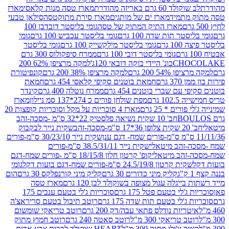
ד 60 גרם באריזה מהודרת
מארז טסה מנות קלאסי
מארז
מתמיד
מארז ים של מותגים
מארז סירת מתוקטסה
סילאן טבעי
מארז התיק המתוק של טסה
גומי בליסטר דובדבן 100
טר תות שדה 100 גרם
גומי בליסטר עכביש 100 גרם
גומי
 גרם
גומי בליסטר מילקשייק 100 גרם
גומי בליסטר
גומי בליסטר דובי 100 גרם
ממרח סיפקולוס 300 גרם
CHO
בונ' היידי בוקה דובאי 120ג'
למקה מרציפן 62% 200
54% 200 גרם
למקה מרציפן 38% 200 גרם
קונפיטורת
3 גרם
חמאת בוטנים סקיפי קלאסי 454 גרם
חמאת
עם שברי בוטנים 454 גרם
ממרח נוטלה 400 גרם
קינדר
10 גרם
מפת שולחן פורים כ 274*137 סמ ניילון
מארז
רים * 25 גרם
מארז 4 סוכריות על מקל וסוכריות קופצות 20
חב' 10 שקית נשיאה פלסטיק 22*32 ס"מ -מסכה-זהב
כה-זהב
שקית נייר לבקבוק
שקית נייר 30/23/10 ס"מ-פורים
-זהב מיטאלי
שקית נייר 38.5/31/11 ס"מ-פורים
זהב מיטאלי
קופ' קרטון חלון 18/15/8 ס"מ -פורים שמח-דגם
קית קרטון 24.5/19/8 ס"מ-פורים שמח-דגם בועות דקל
גומי
קליק מיני כדורים 30 גרם
קליק מיני קורנפלקס 30 גרם
הום
ייגלה עגול מצופה בשוקולד לבן 120 גרם
מארז טסה
'לי בטעם פטל 175 גרם
סוכריות ג'לי בטעם ענבים 175
ג'לי בטעם תות שדה 175 גרם
רוטב תיבול בטעם סריראצ'ה
ריות נודלס פתאי עבה/דק 200 גרם
רוטב טריאקי שומשום
ב טריאקי 300 מ"ל
רוטב סאטה 240 גרם
רוטב חמוץ מתוק
ב צ'ילי מתוק 300 מ"ל
HEART שוקולד לבבות צבע אדום