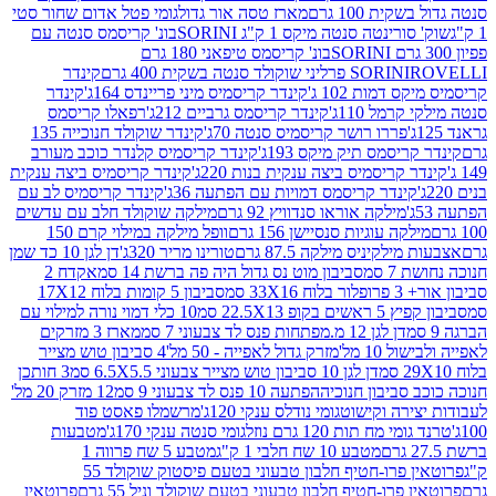
ת 100 גרם
מארז טסה אור גדול
גומי פטל אדום שחור סטי
רינטה סנטה מיקס 1 ק"ג SORINI
בונ' קריסמס סנטה עם
בונ' קריסמס טיפאני 180 גרם
גרם
SORINI
קינדר
דמות 102 ג'
קינדר קריסמיס מיני פריינדס 164ג'
קינדר
מל 110ג'
קינדר קריסמס גרביים 212ג'
רפאלו קריסמס
פררו רושר קריסמיס סנטה 70ג'
קינדר שוקולד חנוכייה 135
יסמס תיק מיקס 193ג'
קינדר קריסמיס קלנדר כוכב מעורב
 קריסמיס ביצה ענקית בנות 220ג'
קינדר קריסמיס ביצה ענקית
ינדר קריסמס דמויות עם הפתעה 36ג'
קינדר קריסמיס לב עם
מילקה אוראו סנדוויץ 92 גרם
מילקה שוקולד חלב עם עדשים
קה עוגיות סנסיישן 156 גרם
וופל מילקה במילוי קרם 150
לקיניס מילקה 87.5 גרם
טורינו מריר 320ג'
דן לגן 10 כד שמן
 סמ
סביבון מוט נס גדול היה פה ברשת 14 סמ
אקדח 2
33 סמ
סביבון 5 קומות בלוח 17X12
ופ 22.5X13 סמ
10 כלי דמוי נורה למילוי עם
דן לגן 12 מ.מפתחות פנס לד צבעוני 7 סמ
מארז 3 מזרקים
10 מל'
מזרק גדול לאפייה - 50 מל'
4 סביבון טוש מצייר
דן לגן 10 סביבון טוש מצייר צבעוני 6.5X5.5 סמ
3 חותכן
סביבון חנוכיה
הפתעה 10 פנס לד צבעוני 9 סמ
12 מזרק 20 מל'
ירה וקישוט
גומי נודלס ענקי 120ג'
מרשמלו פאסט פוד
 מח תות 120 גרם נוזל
גומי סנטה ענקי 170ג'
מטבעות
מטבע 10 שח חלבי 1 ק"ג
מטבע 5 שח פרווה 1
פרוטאין פרו-חטיף חלבון טבעוני בטעם פיסטוק שוקולד 55
פרו-חטיף חלבון טבעוני בטעם שוקולד וניל 55 גרם
פרוטאין