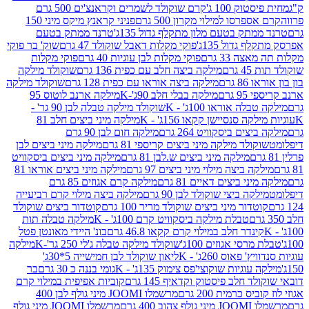
ק 100 ג'
קרם שוקולד לשמרים וקראנצ'ים 500 גרם
רסו למילוי מקרון 500 גרם
פניני קראנץ מיקס מיני 150
תק בטעם מלון מתקלף גדול 135ג'
טרנד ממתק בטעם
גדול 135ג'
פוקי מקלות דאבל שוקולד 47 גרם
שוק' בר פוקי
 33 גרם
פוקי מקלות לבן עוגיות 40 גרם
פוקי מקלות
רם
מילקה ביצה חלב עם כפית 136 גרם
שוקולד מילקה
 גרם
מילקה ביצה אוראו עם כפית 128 גרם
שוקולד מילקה
גרם
מילקה בבלי חלב 90ג'-K
מילקה ארנב לוטוס 95
ה אוראו 100ג' - K
שוקולד מילקה טבלה לבן 90 גר' -
ה סנסיישן קקאו 156ג' - K
מילקה מיני ביצים חלב 81
ים ביסקוויט 264 גרם
מילקה חום לבן 90 גרם
ולד מילקה מיני ביצים קריספי 81 גרם
מילקה מיני ביצים לבן
מילקה מיני ביצים ש.לבן 81 גרם
מילקה מיני ביצים ביסקוויט
 ביצה מילוי מיני ביצים 97 גרם
מילקה מיני ביצים אוראו 81
י ביצים דאיים 81 גרם
מילקה קרם אגוזים 85 גרם
קה ביצי שוקולד לבן 90 גרם
מילקה ביצה מילוי קרם רביעייה
דור מיני ביצים שוקולד מריר 100 גרם
קוטדור ביצים שוקולד
טבלת מילקה ביסקוויט קרם 100ג' - K
מילקה טבלה תות
נדר חלב במילוי קרם קקאו 46.8 גרם
בונ' היידי מאונטן פטל
סי אגוזים 100ג'
שוקולד מילקה טבלה ג'לי 250 גר'-K
מילקה
פאוס 260ג' - K
ליאון שוקולד לבן חמישייה 5*30ג'
וגיות שוקוצי'פס צימוק 135ג' - K
גומי בננה כ 30 גרם
בר
 חלב פיסטוק וקדאיף 145 גרם
קוביות אפיפית במילוי קרם
 כרמית 200 גרם
מרשמלו JOOMI מיני גולף לבן 400
400 גרם
מרשמלו JOOMI מיני גולף