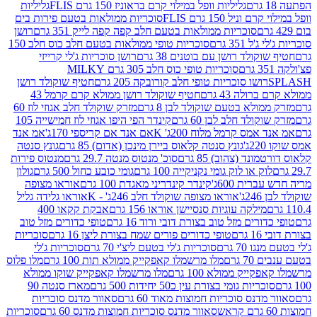
גליליות וופל במילוי קרם בראוניז 150 גרם FLIS
גליליות
יל 150 גרם FLIS
סוכריות ממולאות בטעם פירות בים
סוכריות ממולאות בטעם חלב קפה קפה לייק 351 גרם
רושן
351 גרם
סוכריות טופי ממולאות בטעם חלב כוס חלב 150
ולד רושן עם בוטנים 38 גרם
רושן סוכריות ג'לי קרייזי
סוכריות טופי כוס חלב 305 גרם MILKY
ושו סוכריות טופי חלב קורובקה 205 גרם
חטיף שוקולד רושן
לה 43 גרם
חטיף שוקולד רושן ממולא קרם קרמל 43
ולא בטעם שוקולד לבן 8 גרם
מזרק שוקולד חלב אגוזי לוז 60
לד חלב לבן 60 גרם
קינדר הפי היפו אגוזי לוז חמישייה 105
מס קרמל מלוח 200ג' K
אם אנד אם קריספי 170ג'
אמ אנד
גונץ סנטה קלאוס ביירן מינכן (אדום) 85 גרם
גונץ סנטה
ד (צהוב) 85 גרם
סוכ' מנטוס מנטה 29.7 גרם
מנטוס פירות
ק או לוק גומי נקניקייה 100 גרם
גומי כובע כחול 500 גרם
גולון
ית 600ג'
קינדר קינדריני מאגדת 100 גרם
אוראו מצופה
'
אוראו מצופה שוקולד חלב 246ג' - K
אוראו גלידה גליל
ילקה עוגיות סנסיישן אוראו 156 גרם
אבקת קקאו 400
רים מזל טוב בצורת דובי ורוד 16 גרם
טופי כדורים מזל טוב
ם
טופי כדורים פורים שמח בצורת ליצן 16 גרם
סוכריות
70 גרם
סוכריות ג'לי בטעם ליצ'י 70 גרם
סוכריות ג'לי
גרם
מלו מרשמלו קאפקייק ממולא תות 100 גרם
מלו פלוס
יק ממולא 100 גרם
מלו מרשמלו קאפקייק שוקו ממולא
יות גומי בצורת עין כ50 יחידות 500 גרם
מארז סנטה 90
נס סוכריות חמוצות מאוד 60 גרם
סאוור מדנס סוכריות
סאוור מדנס סוכריות חמוצות מדנס 60 גרם
סוכריות