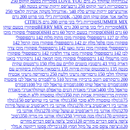
2 גרם I LOVE YOU
סוכריות בטעם קוקוס 250
ינגר קוקוס 250 גרם
צ'יפס ירקות שורש בטטה 40ג
רקות שורש סלק 40ג' -אורגני
הל משקה אנרגיה קלאסי 250
 שוקו חום 200ג'- K
סוכריות ג'ילי בוני פרוט 200 גרם
SUM
סוכריות ג'ילי בוני פרוט 200 גרם CITRUS
ילי בוני פרוט 200 גרם BERRY MIX
פופקורן בטעם שוקו
פופקורן בטעם קרמל 60 גרם OISHI
פופפולי פופקורן מוכן
פופפולי פופקורן מוכן מתוק מלוח 142 גרם
פופפולי
פלפל מלח ים 142 גרם
פופפולי פופקורן מוכן קרמל 142
ופקורן מוכן גבינה נאצו 142 גרם
פופפולי פופקורן מוכן צדר
פופפולי פופקורן מוכן צדר חלפיניו 142 גרם
פופפולי פופקורן
גרם
פופפולי פופקורן מוכן חמאה 142 גרם
קינדר בואנו
ם
גונץ בוטנים קלויים עם מלח 150 גר'
מנטוס שקית
מנטוס שקית פירות 135 גרם
מארז מקלות ביסקוויט עם
גרם
זריפה גרעיני דלעת 250 גרם
זריפה גרעיני אבטיח
ט רוטב ברביקיו אורגינל 510 מ"ל
פבורס טראפל לבן פיסטוק
טראפל שוקו 100ג'
פבורס טראפל לבן וניל 100ג'
פבורס
ג'
אנרג'י מאגדת דגנים טראפלס ושוקולד
אנרג'י מאגדת
ר
נסקוויק אבקת תות 350ג'
גולון טוסטדה ללא ת.סוכר
וסטדה ללא סוכר 350ג'
גולון אורגני ביו שוקוצ'יפס 150ג'
גולון
אג'סטיב צ'יה 270ג'
גולון אורגני ביו דיאג'סטיב ש.שועל פירות
אורגני ביו דיאג'סטיב ש.שועל שוקו 270ג'
גולון אורגני ביו
גולון מגה סנדוויץ' 250ג'
גולון אורגני ביו מריה 350ג'
סוכ'
ברים מוזרים 120ג'
סוכ' צ'ופה צ'ופס דברים מוזרים
צופס סוכ על מקל חמוץ 120ג'
ברילה פסטו ריקוטה א.מלך