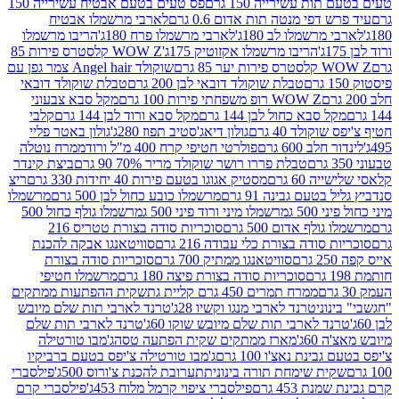
ת עשירייה 150 גרם
פס טעים בטעם אבטיח עשירייה 150
דפי מנטה תות אדום 0.6 גרם
לארבי מרשמלו אבטיח
מרשמלו לב 180ג'
לארבי מרשמלו פרח 180ג'
הריבו מרשמלו
הריבו מרשמלו אקזוטיק 175ג'
WOW Z קלסטרס פירות 85
 85 גרם
שוקולד Angel hair צמר גפן עם
טבלת שוקולד דובאי לבן 200 גרם
טבלת שוקולד דובאי
WOW Z רופ משפחתי פירות 100 גרם
מקל סבא צבעוני
 סבא כחול לבן 144 גרם
מקל סבא ורוד לבן 144 גרם
קלבי
ולד 40 גרם
גולון דיאג'סטיב תפוז 280ג'
גולון באטר פליי
ב 600 גרם
פולרטי חטיפי קרח 400 מ"ל ורוד
ממרח נוטלה
טבלת פררו רושר שוקולד מריר 70% 90 גרם
ביצת קינדר
60 גרם
מסטיק אגוגו בטעם פירות 40 יחידות 330 גרם
ריצ
טעם גבינה 91 גרם
מרשמלו כובע כחול לבן 500 גרם
מרשמלו
50 ג
מרשמלו מיני ורוד פיני 500 ג
מרשמלו גולף כחול 500
לף אדום 500 גרם
סוכריות סודה בצורת טטריס 216
סודה בצורת כלי עבודה 216 גרם
סוויטאנגו אבקה להכנת
סוויטאנגו ממתיק 700 גרם
סוכריות סודה בצורת
סוכריות סודה בצורת פיצה 180 גרם
מרשמלו חטיפי
ממרח תמרים 450 גרם קליית גת
שקית ההפתעות ממתקים
וני
טרנד לארבי מנגו וקשיו 28ג'
טרנד לארבי תות שלם מיובש
ד לארבי תות שלם מיובש שוקו 60ג'
טרנד לארבי תות שלם
6ג'
מארז ממתקים שקית הפתעה טסה
ג'מבו טורטילה
נת נאצ'ו 100 גרם
ג'מבו טורטילה צ'יפס בטעם ברביקיו
ית שימחת תורה בינונית
תערובת להכנת צ'ורוס 500ג'
פילסברי
 453 גרם
פילסברי ציפוי קרמל מלוח 453ג'
פילסברי קרם