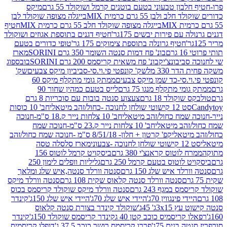
בון טבעוני בטעם בוטנים קרמל ושוקולד 55 גרם
מיקס
 ולבן 55 גרם כרמית MIX
בייגלה מצופה שוקולד לבן
בייגלה מצופה שוקולד חלב 55 גרם כרמית MIX
חטיף
עם פירות יבשים 175גר'
חטיף דגנים בתוספת אגוזים ושוקולד
חטיף גרונלה בתוספת צימוקים 175 גר'
טופי כדורים בטעם
ם
בונ' פח דמות סנטה השומר 350 גרם SORINI
מארז
ביבונצ'יק
בונ' פח משאית קריסמס 200 גרם SORINI
בובספוג
 330 מל
שק' קונפטי פי.וי.סי-סביביון מיקס צבעים
שק'
וי.סי-כד שמן מיקס צבעים
ממתק גומי מתקלף מיקס 60
י מתקלף מנגו 75 גרם
לייס בטעם כמהין שחור 90
קולד 18 גרם
צעצוע סנטה בובות עם סוכריות 8 גרם
1 קישוטי שולחן לחנוכה -כחול/זהב מיטאלי
חב' 10 כוסות
 שמח כחול/זהב מיטאלי
חב' 10 צלחות נייר ק.18 ס"מ-חנוכה
הב מיטאלי
חב' 10 צלחות נייר ק.23 ס"מ-חנוכה שמח
יטאלי
קפ' קרטון + חלון- 8/51/18 ס"מ -חנוכה שמח כחול/זהב
עוני
מארז סלסלה טסה
לוטוס קראנצ'י 380 גרם
ביסקויט קרמל לוטוס 156
לוטוס בטעם קרמל 250 גרם
גליליות וופלים לימון 250
ד איש שלג 150 גרם
סנטה וורלד סנטה,איש שלג ומלאך
סנטה וורלד סנטה קלאוס שקית 108 גרם
סנטה וורלד מיקס
 במגף 243 גרם
סנטה וורלד מיקס שוקולד קריסמס בכוס
י פינגווין 70ג'
היידי איש שלג 70ג'
היידי איש שלג 150ג'
קינדר
3xג' 45ג'
שוקולד קינדר בצורת סנטה קלאוס
קריסמיס כוכב קטן 40 ג
קינדר קריסמס שוקולד 150ג'
קינדר
בנים 75ג'
פררו קריסמס רושר כוכב 37.5 ג'
דופלו קריסמיס