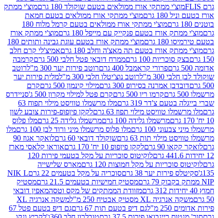
וצ'י ממתקי אורז ממולאים בטעם שוקולד 180 גרם
מוצ'י ממתק
180 גרם
מוצ'י ממתקי אורז ממולאים בטעם חמאת
מוצ'י ממתקי אורז ממולאים בטעם קרמל מלוח 180
תק אורז בטעם פנקייק עם מייפל 180 גרם
מוצ'י ממתק אורז
18 גרם
מוצ'י ממתק אורז בטעם עוגת גבינה ותותים 180
תק אורז בטעם תה מאצ'ה וחלב 180 גרם
אמיצ'לי קרם חלב
סוכריות 100 גרם
ממרח דובאי פטל חלבי 500 גרם
קרמבה
פרורי קראמבל 400 גרם
רוטב פירות יער 300 מ"ל
רוטב
 300 מ"ל
רוטב נוצ'יטלו חלבי 300 מ"ל
מלית פירות יער
דבן אמרנה בסירופ 300 גרם
מילוי קינמון 500 גרם
קרם
קרמו ריו 500 גרם
קרם פטל למילוי מקרון 500 ג'
סניידרס
טעם צ'דר 319 גרם
מלו מרשמלו טוויסט מילוי תפוח 63
לו טוויסט מילוי תפוז 63 גרם
לקקן פיןפופ-פירות צובע לשון
מרשמלו גלידה 100 גרם
מרשמלו גלידה 25 גרם
מלו פלוס
עוני 100 גרם
מלו פלוס מרשמלו מיני ורוד לבן 100 גרם
מלו
 מילוי תות 63 גרם
שוקולד דובאי 60 גרם
לואקר אגוז 90
ו 90 גרם
לקקן פיןפופ 10 יח' 170 גרם
אוראו קלאסי מארז
לוקיטוס סוכריות על מקל בטעמי פירות 120
סוכריות על מקל חמוצות 120 גרם
מארס שלישייה
פירות יער 38 גרם
סוכריה על מקל בטעמים 22 גרם
NIK L
מסטיק חמישיות בטעמים 21.5 גרם
מסטיק
מזוודת הממתקים של מקס וטסה
מאפין דובאי
יה XL מסטיק אבטיח 250 מ"ל
משקה אנרגיה XL
2 מ"ל
גם דיפ בטעם תות 67 גרם
גם דיפ בטעם פטל 67
ס ריינבואו פירות 37.5 גרם
טובלרון חלב 360ג'
לקריץ ונקו