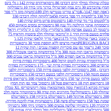
במילוי קרם דובדבן 86 גרם
ווארהדס שקית 142 ג גלי בינס
בש 30 גרם עמק חפר
טרולי בורגר מיני בודד 10 גרם
מילקה
K
בד"צ טורינו טנטיישן חלב 189ג'
משקה מוגז ד"ר פפר
משקה דר פפר בקבוק 450מ"ל
קוקה קולה דובדבן 330
 גוד שקית 140 גרם
מנטוס פרוט מיקס שקית 140
ר הרולטה ג'לי ענק 90 גרם
שמרים נמסים בואקום 450
בטעם אפרסק 500 גרם
לקריץ בלוק לבן 1 ק"ג
לקריץ וידאל
ירות הדר 1 ק"ג
דובאי שוקולד חלב פיסטוק וקדאיף 75
י שוקולד מריר 175ג'
באצ'י מריר קלאסי שקית 125 ג'
PERUGI
מארז מרציפן ללא תוספת סוכר 30 גרם
אטריות
צמר גפן עם סוכריות קופצות ענבים / תות שקית 12
 תות בננה 300 מ"ל בודד
משקה בראבו אשכולית 300
ה בראבו תפוזים 300 מ"ל בודד
משקה בראבו ענבים 300
רח עוגיות לוטוס קרמל 400 גרם
סוכריות בפחית פירות
סוכריות בפחית פרות יער - 175 גרם
סוכריות בפחית
סוכריות קלפני בטעם פירות 150 גרם
סוכריות קלפני
גרם
סוכריות קלפני בטעם דובדבן 150 גרם
סוכריות
רות יער 150 גרם
ריטר חלב פיסטוק 100 גרם
רואופ פירות
תות 18 גרם
רואופ פטל 18 גרם
סוכ' צמר גפן תות חמוץ
1ג'
מארז טסה מאוהב
מארז טסה ריגושים
ריסז XL טבלת
שוקוליטלי מקרונים תות שדה 90 גרם
קוטדור בושה חלב
גלס אורגינל 149 גרם
פרינגלס ברביקיו 158 גרם
פרינגלס
פרינגלס פיצה 158 גרם
בצקניות אורז להכנה מהירה-
ניוקי שלושה צבעים 500 גרם
מיני ניוקי 500 גרם
ניוקי
ג'יו קונכיות 500 גרם
גליליות וופל במילוי קרם אגוזים 150