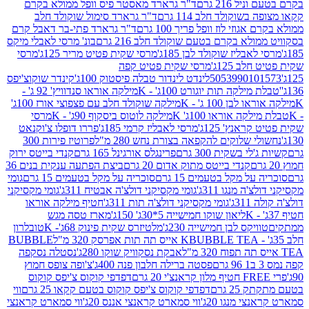
 216 גרם
ד"ר גרארד מאסטר פיס וופל ממולא בקרם
שוקולד חלב 114 גרם
ד"ר גרארד סימול שוקולד חלב
וזי לוז וופל פריך 100 גרם
ד"ר גרארד פתי-בר דאבל קרם
לא בקרם בטעם שוקולד חלב 216 גרם
בונ' מרסי לאבלי מיקס
בליז שוקולד לבן 185ג'
מרסי שקית פטיט מריר 125ג'
מרסי
ב 125ג'
מרסי שקית פטיט קפה
505399010
לינדט לינדור טבלה פיסטוק 100ג'
קינדר שוקוצ'יפס
ילקה תות יוגורט 100ג' - K
מילקה אוראו סנדוויץ' 92 ג' -
בן 100 ג' - K
מילקה שוקולד חלב עם פצפוצי אורז 100ג'
ה אוראו 100ג' K
מילקה לוטוס ביסקוף 90ג' - K
מרסי
אנץ' 125ג'
מרסי לאבליז קרמי 185ג'
פררו דופלו צ'וקנאט
 שלוקים להקפאה בצורת נחש 280 מ"ל
פרוטיז פירות 300
י בשקית 300 גרם
פרינגלס אורגינל 165 גרם
קנדי בייטס ירוק
קנדי בייטס מתוק אדום 20 גרם
ביצת הפתעה ענקית בנים 36
ל מקל בטעמים 15 גרם
סוכריה על מקל בטעמים 15 גרם
גומי
 מנגו 311ג'
גומי מקסיקני דולצ'ה אבטיח 311ג'
גומי מקסיקני
ג'
גומי מקסיקני דולצ'ה תות 311ג'
חטיף מילקה אוראו
ליאון שוקו חמישייה 5*30ג' 150ג'
מארז טסה מגש
יקס לבן חמישייה 230ג'
מלטיזרס שקית פינוק 68ג'- K
טובלרון
BUBBLE TEA אייס תה תות אפרסק 320 מ"ל
BUBBLE
אבקת נסקוויק שוקו 280ג'
נסטלה נסקפה
פסטה ברילה חלבון פנה 400ג'
צ'ופה צופס חמוץ
דפדפי קוקוס צ'יפס קוקוס
2 גרם
דפדפי קוקוס צ'יפס קוקוס בטעם קקאו 25 גרם
ווי
 מנגו 20ג'
ווי סמארט קראנצי אננס 20ג'
ווי סמארט קראנצי