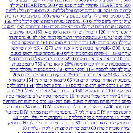
ולד לבבות צבע כסף 500 גרם
HEART שוקולד
50 גרם
סניקרס וופל גליליות 22 גרם
טוויקס וופל גליליות
ו טורטילה צ'יפס בטעם צ'ילי מתוק 100 גרם
קינג עוגיות רכות
ס ללת''ס 160 גרם
קינג עוגיות רכות צ'יפס קרמל מלוח 160
יות רכות שוקולד מריר צ'יפס חלבון 160 גרם
מרק ראמן פיקנטי
 גרם
גולון שרקיז ללא גלוטן טו-גו 160ג'
גולון שוקובום
 120ג'
טבלת פררו רושר מקדמיה ואגוז לוז 90 גרם
קינדר
נדס 120 גרם
קינדר הפי מומנטס 161 גרם
מילקה עוגת
מילקה טבלה צימוק אגוז חדש 270ג' - K
מילקה טראפל
שקית מארס מיני מיקס 400 גרם
קראנצ'י רואופ בטעם
אם אנד אם בוטנים 220ג'
מנורת 3 המשאלות סוכריות 9.6
לד לבן להמסה 28% קקאו בד"צ 750 גרם
מטבעות
 קקאו בד"צ 750 גרם
מטבעות שוקולד מריר
קינדר בואנו מיני מיקס 205
ראו במילוי קרם וניל 66 גרם
אוראו בראוניז 154 גרם
אוראו
אוראו קראנצ'י בייטס 110 גרם
אוראו גולדן 154 גרם
מילקה
מרשמלו 150 גר – ברבי 24 יחידות
מרשמלו 150 גר –
מרשמלו נקניקייה 10 גרם
מארז טסה של בוננזה
מארז טסה
עוגיות מזרחיות בטעם שום בצל 400 גרם אחוה
עוגיות מזרחיות
ערכה להכנת ממתק DIY טיפות 24 גרם
ערכה
 17 גרם
ערכה להכנת ממתק DIY גומי על
ממתק אבקה מדליקה 12 גרם
הנשיקות שלי "דובי" 40
 סוכריות כוכב 60 גרם
תיק יצירה סוכריות לב 60 גרם
תיק
פרח 60 גרם
סוכריות קופצות + לקקן - גלידה 10