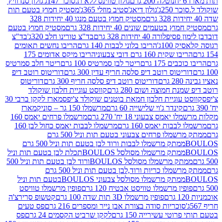
נוטלה 200 גרם
גולון טווינס ללא ת.סוכר 147ג'
גולון סנדוויץ'
250ג'
גולון דיאג'סטיב מוזלי 365ג'
מסטיק חמוץ בטעם תות
מסטיק חמוץ בטעם מנגו 40 יחידות 328
 בטעמים שונים 40 יחידות 328 גרם
מסטיק חמוץ בטעם
רה 40 יחידות 328 גרם
בד"צ טורינו חלב 320ג'
בד"צ
100ג'
הריבו בלוני לבבות 140 גרם
הריבו נחשים תאומים
שקית 160 גרם דובי צבעוני
הריבו מיקס אדומים 175
ים 175 גרם
ריטר לבן סמרטיס 100 גרם
ריטר חלב סמרטיס
יטוס רוטב דיפ סלסה חריף עדין 300 גרם
דוריטוס רוטב דיפ
ם
דוריטוס רוטב דיפ סלסה חריף 300 גרם
דוריטוס
ת חמוצה ושום 280 גרם
קווסט עוגיית חלבון שוקולד
 עוגיית חלבון חמאת בוטנים שוקולד צ'יפס
מארז לקקן ברבי 30
קינדר ג'וי שלישייה 60 גרם
מרשמלו 150 גר – סוניק
מארז
מס צבעוני 18 יח' 270 גרם
מרשמלו פרחים יאמס 160
בבות יאמס 160 גרם
מרשמלו לבבות יאמס כחול לבן 160
ממתק מרשמלו פרחים צבעוני בטעם תות וניל 500 גרם
ממתק מרשמלו לבבות ורוד לבן בטעם תות וניל 500 גרם
ממתק מרשמלו מסולסל BOULOSתכלת לבן בטעם תות וניל
ממתק מרשמלו מסולסל BOULOSורוד לבן בטעם תות וניל 500
ממתק מרשמלו כריות ורוד,לבן בטעם תות וניל 500 גרם
ממתק מרשמלו מסולסל צבעוני BOULOSבטעם תות וניל
ין מרשמלו טוויסט אבטיח 120 גרם
פופין מרשמלו טוויסט
פופין מרשמלו 3D תות שדה 100 גרם
קטשופ סרירצ'ה
סוכריות סודה בצורת אבן נייר ומספרים 216 גרם
פס טעים
טי עשירייה 150 גרם
לקקן שרביט הקסמים 24 גרם
פס