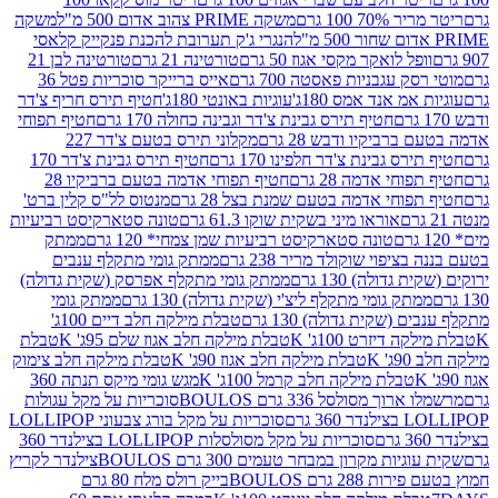
 100 גרם
משקה PRIME צהוב אדום 500 מ"ל
משקה
הנגרי ג'ק תערובת להכנת פנקייק קלאסי
ל לואקר מקסי אגוז 50 גרם
טורטינה 21 גרם
טורטינה לבן 21
 עגבניות פאסטה 700 גרם
אייס ברייקר סוכריות פטל 36
מ אנד אמס 180ג'
עוגיות באונטי 180ג'
חטיף תירס חריף צ'דר
חטיף תירס גבינת צ'דר וגבינה כחולה 170 גרם
חטיף תפוחי
ביקיו ודבש 28 גרם
מקלוני תירס בטעם צ'דר 227
 גבינת צ'דר חלפינו 170 גרם
חטיף תירס גבינת צ'דר 170
חי אדמה 28 גרם
חטיף תפוחי אדמה בטעם ברביקיו 28
וחי אדמה בטעם שמנת בצל 28 גרם
מנטוס לל"ס קלין ברט'
אוראו מיני בשקית שוקו 61.3 גרם
טונה סטארקיסט רביעיות
טונה סטארקיסט רביעיות שמן צמחי* 120 גרם
ממתק
יפוי שוקולד מריר 238 גרם
ממתק גומי מתקלף ענבים
דולה) 130 גרם
ממתק גומי מתקלף אפרסק (שקית גדולה)
ק גומי מתקלף ליצ'י (שקית גדולה) 130 גרם
ממתק גומי
(שקית גדולה) 130 גרם
טבלת מילקה חלב דיים 100ג'
דיזרט 100ג' K
טבלת מילקה חלב אגוז שלם 95ג' K
טבלת
K
טבלת מילקה חלב אגוז 90ג' K
טבלת מילקה חלב צימוק
טבלת מילקה חלב קרמל 100ג' K
מגש גומי מיקס תנתה 360
 מסולסל 336 גרם BOULOS
סוכריות על מקל עגולות
 גרם
סוכריות על מקל בורג צבעוני LOLLIPOP
סוכריות על מקל מסולסלות LOLLIPOP בצילנדר 360
ות מקרון במבחר טעמים 300 גרם BOULOS
צילנדר לקריץ
28 גרם BOULOS
בייק רולס מלח 80 גרם