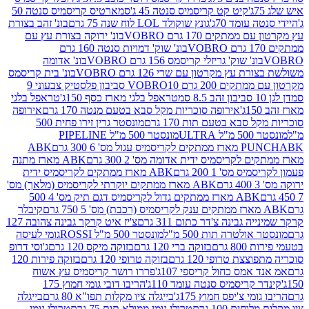
קיט קט קריסמיס סנטה 45 ג'
סמארטיס קריסמיס סנטה 50
עומד 70ג'
גונץ שוקולד LOL לוח שנה 75 גרם
בונ' זהב בצורת
תקים 170 גרם VOBRO
בונ' ירוקה בצורת עץ עם
בונ' שוק' דמויות סנטה 160 גרם
נ' שוק' גריזלי קריסמס 156 גרם VOBRO
בונ' אדומה
עץ מקרטון עם שרי 126 גרם VOBRO
בונ' בית קריסמס
 200 גרם VOBRO
10 סביבון פלסטיק צבעוני 9
טראפל בלגי מארז כסף 150ג'
טראפל בלגי
אירופה סוכריות מקל סבא בטעם מנטה 170 גרם
אירופה
סבא בטעם תות 170 גרם
מונסטר גרין זירו פחית 500
ULT
מונסטר 500 מ"ל PIPELINE
ABK
PU
לקריסמיס ידית אדומה מס' 2 300 גרם
ABK מארז מתנה
מס' 1 200 גרם
ABK מארז ממתקים לקריסמיס ידית
ABK מארז ממתקים יוקרתי לקריסמיס (מלאך) מס'
ABK מארז ממתקים גדול לקריסמיס דגם תיק מס' 4 500
קיבלר
גבינה צ'דר כתום 311 גרם
צ'יז איט קרקר גבינה צהובה 127
ולטרה תות 500 מ"ל
מונסטר 500 מ"ל ROSSI
גומי לעיסה
 גרם
בזוקה ברי 120 גרם
בזוקה מיקס 120 גרם
ג'וסי דרופ
ת טרופי 120 גרם
בזוקה טרופי 120 גרם
בזוקה פירות 120
מס כחול קריספי 107ג'
פררו רושר קריסמיס עץ אשוח
קריסמיס סנטה עומד 110ג'
הריבו דובי גומי חמוץ 175
י צ'יפס חמוץ 175ג'
בייגלה ציו מקלות תפו"א 80 גרם
בייגלה
ים 100 גרם
טרולי גומי ממולא תות 75 גרם
טרולי גומי