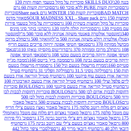
SKILLS DUO סוכריות על מקל בטעמי תפוח ותות 120
P ללא סוכר 60 גרם
סוכריות קשות 60 גרם
BAD
סוכריות קשות WINTER 150 גרם Share pack
סוכריות
סאוור מדנס
קל חמוצות בשקית 100 גרם
סוכריות על מקל בטעמי פירות
סוכריות קולה ולימון 120 גרם
דגני בוקר סיני מיניס
 אולטרה פאנטזי משקה אנרגיה ללא סוכר 500 מ"ל
מונסטר
ה ויולט משקה אנרגיה 500 מ"ל
קוואקר 500 גרם
חלב מרוכז
3 גרם
סנאפי חטיפי אפונה ירוקה פריכים בטעם חריף
 מרוכז וממותק 370 גרם
דוריטוס מקסיקן טאקו 110ג'
סנאפי
ירוקה פריכים בטעם טבעי 108 גרם
סנאפי חטיפי אפונה
בטעם גבינה 108 גרם
ממבה ביץ' בייטס 160ג'
ממבה מג'יק
ממרח מרשמלו בטעם וניל 150 גרם
ממרח מרשמלו בטעם
מילקה נוסיני 31.5 גרם
מילקה וופליני 31 גרם
חטיף סטייל
בטעם עוף פיקנטי 100 גרם
חטיף סטייל קוריאה אורז בטעם
100 גרם
חטיף סטייל קוריאה אורז בטעם קארבונרה 100
יל קוריאה אורז בטעם פיקנטי 100 גרם
BOULOS סוכריות
אדום לבן 500 גרם
BOULOS סוכריות דחוסות לבבות לבן
BOULOS סוכריות דחוסות לבבות כחול לבן 500
 צבעונים 500 גרם
אל סאבור
וח רוטב סלסה 175 גרם
אל סאבור נאצ'ו בטעם צ'ילי חריף
175 גרם
אל סאבור נאצ'וס דיפ מלוח עם מטבל גוואקמולי
סאבור נאצ'וס דיפ צ'ילי ברוטב גבינה 175 גרם
סוכ' ג'לי פירות
סאבור נאצ'וס בטעם צ'ילי עם רוטב גבינה 175 גרם
חטיף
חטיף דובאי מריר 40 גרם
פילסברי ציפוי כחול 442