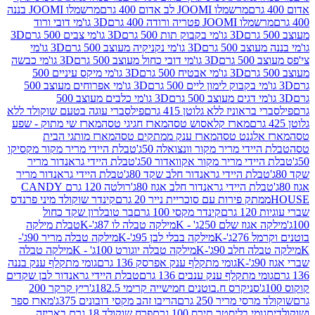
מרשמלו JOOMI לב אדום 400 גרם
מרשמלו JOOMI בננה
JOOM פטריה ורודה 400 גרם
3D גו'מי דובי ורוד
3D גו'מי בקבוק תות 500 גרם
3D גו'מי צבים 500 גרם
3D
 500 גרם
3D גו'מי נקניקיה מעוצב 500 גרם
3D גו'מי
גרם
3D גו'מי דובי כחול מעוצב 500 גרם
3D גו'מי כבשה
3D גו'מי אבטיח 500 גרם
3D גו'מי מיקס עיניים 500
3D גו'מי אפרוחים מעוצב 500
3D גו'מי כלבים מעוצב 500
ראוניז ללא גלוטן 415 גרם
פילסברי עוגה בטעם שוקולד ללא
מארז קלאסוש טסה
מארז חגיגי טסה
מארז שי מתוק - שפע
אלגנט טסה
מארז ענק ממתקים טסה
מארז מותגי הבית
ידי מריר מקור וונצואלה 50ג'
טבלת היידי מריר מקור מקסיקו
ידי מריר מקור אקוואדור 50ג'
טבלת היידי גראנדור מריר
לת היידי גראנדור חלב שקד 80ג'
טבלת היידי גראנדור מריר
ת היידי גראנדור חלב אגוז 80ג'
רולטה 120 גרם CANDY
תק פירות עם סוכריית נייר 20 גרם
קינדר שוקולד מיני פרנדס
רם
קינדר מקסי 100 גרם
בר טובלרון שקד כחול
וז שלם 250ג' - K
מילקה טבלה לו 87ג'-K
טבלת מילקה
2ג'-K
מילקה בבלי לבן 95ג'-K
מילקה טבלה מריר 90ג'-
חלב 90ג'-K
מילקה טבלה יוגורט 100ג' - K
מילקה טבלה
גומי מתקלף ענק אפרסק 136 גרם
גומי מתקלף ענק בננה
י מתקלף ענק ענבים 136 גרם
טבלת היידי גראנדור לבן שקדים
סניקרס ח.בוטנים חמישייה קרימי 182.5ג'
ריץ קרקר 200
סי מריר 250 גרם
הריבו זהב מקסי דובונים 375ג'
מארז ספר
ומי בליסטר תירס 100 גרם
פרח שוקולד 18 גרם באריזה