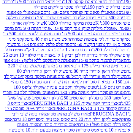
לפאי גראהם קרקר 170ג'
גומי וידאל תות סוכר 500 גר'
ברילה
לימון 190ג'
ברילה פסטו בזיליקום מוצרלה
ג'לו-פאנטונה שוקולד צ'יפס 500 גרם
סאנטאנג'לו-פאנטונה
דיי ביסתן קלינדר בטעמים שונים 251 גרם
טבלת מילקה
K
טבלת מילקה טריולד 280ג' K
שוק' מילקה אוראו
לת מילקה שוקו אנד קקס 300ג' K
גומי תנתה 500 גרם מיקס
 תות בננה
גומי תנתה 500 גר' תות חמוץ גדול
גומי תנתה 500 גר'
יות ג'לי עטופות שמחות
ראש משוגע תות 40 גרם
לקקני מיני
פרינגלס פלפל הבאנרס 158 גרם
שוק'
 200ג'
דג כסף פרווה 1 ק"ג
דג זהב חלבי- 1 ק"ג
cremo וופל
 מריר בודד
אורז לבן דביק 1 ק"ג
אצות נורי סילוור 10 דפים 25
נת סחלב 500 גרם
נסטלה קורנפלקס ללא גלוטן 375ג'
אנטון
וי בייליס 175 גרם
אנטון ברג מרציפן משמש בברנדי 220
שן אורירי מריר 80 גרם
שוקולד רושן אורירי חלב 80
ושן אורירי לבן קרמל 80 גרם
עוגיות מילקה ביסקוויט שוקולד
מארז סוכריות לעיסה תות שדה ודומדמניות 150 גרם
היידי
1ג'
טוניס שוקולד חלב עם עוגיות שוקולד צ'יפס 180
לד מריר מעולה 70% 180 גרם
טוניס שוקולד חלב עם שברי
גולון דיאג'סטיב 250ג'
גולון דיאג'סטיב ש.שועל שוק'
 קפה שקית 125 ג' PERUGINA BACI
באצ'י מיקס 3
PERUGINA
באצ'י מריר 70% קופסה 175
מארז משולב מתוק טסה
מארז טסה שובי דובי
קן רולר תות 20 גרם
יאמס אבן נייר ומספריים 18 גרם
יאמס
עם פטל 20 גרם
יאמס סוכריות סוכר חמוצות בטעם
יאמס סוכריות סוכר חמוצות בטעם תות 10 גרם
ביצת