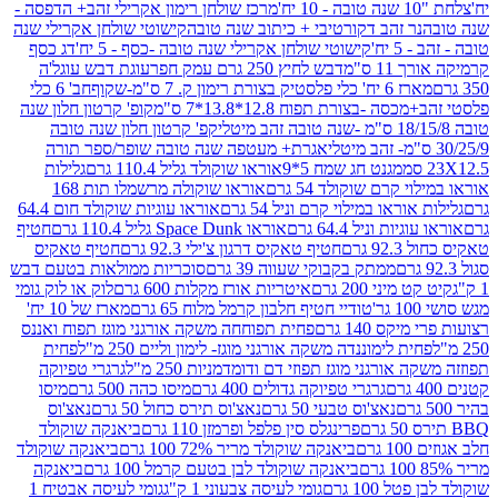
מרכז שולחן רימון אקרילי זהב+ הדפסה -
ר זהב דקורטיבי + כיתוב שנה טובה
קישוטי שולחן אקרילי שנה
יח'
קישוטי שולחן אקרילי שנה טובה -כסף - 5 יח'
דג כסף
 ס"מ
דבש לחיץ 250 גרם עמק חפר
עוגת דבש עוגל'ה
טיק בצורת רימון ק. 7 ס"מ-שקוף
חב' 6 כלי
 -בצורת תפוח 12.8*13.8*7 ס"מ
קופ' קרטון חלון שנה
קפ' קרטון חלון שנה טובה
אגרת+ מעטפה שנה טובה שופר/ספר תורה
מגנט חג שמח 5*9
אוראו שוקולד גליל 110.4 גרם
גלילות
קרם שוקולד 54 גרם
אוראו שוקולה מרשמלו תות 168
ראו במילוי קרם וניל 54 גרם
אוראו עוגיות שוקולד חום 64.4
ת וניל 64.4 גרם
אוראו Space Dunk גליל 110.4 גרם
חטיף
גרם
חטיף טאקיס דרגון צ'ילי 92.3 גרם
חטיף טאקיס
ממתק בקבוקי שעווה 39 גרם
סוכריות ממולאות בטעם דבש
יני 200 גרם
איטריות אורז מקלות 600 גרם
לוק או לוק גומי
טודיי חטיף חלבון קרמל מלוח 65 גרם
מארז של 10 יח'
ס 140 גרם
פחית תפוחחה משקה אורגני מוגז תפוח ואננס
ת לימוננדה משקה אורגני מוגז- לימון וליים 250 מ"ל
פחית
אורגני מוגז תפוזי דם ודומדמניות 250 מ"ל
גרגרי טפיוקה
גרגרי טפיוקה גדולים 400 גרם
מיסו כהה 500 גרם
מיסו
נאצ'וס טבעי 50 גרם
נאצ'וס תירס כחול 50 גרם
נאצ'וס
פרינגלס סין פלפל ופרמזן 110 גרם
ביאנקה שוקולד
ם
ביאנקה שוקולד מריר 72% 100 גרם
ביאנקה שוקולד
ביאנקה שוקולד לבן בטעם קרמל 100 גרם
ביאנקה
100 גרם
גומי לעיסה צבעוני 1 ק"ג
גומי לעיסה אבטיח 1