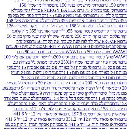
טרולי מרשמלו בננה 150 גרם
טרולי מרשמלו 150
לא 75 גרם ENERGY BALLZ
טרולי גומי ממולא
גרם
טרולי גומי ממולא מנגו 75 גרם
ד"ר פפר וניל מוקצף
 פפר בטעם אוכמניות 355 מ"ל
פרינגלס אדובאדה צילי 158
נגלס דבש חרדל 158 גרם
שוקולד קינדר מקסי שישייה 126
ריסמיס סנטה עומד 55ג'
ד"ר פפר אורגינל 355 מ"ל
קלוגס
 בוקר תירס 250 גרם
גונץ שוקולד לוח שנה מיקי מאוס 50
 את הקרח 50 גרם
צילינדר
50 גרם MORITZ WAWI
סנטה שקית 200 גרם
לנדר 50 גרם WAWI
סנטה בודד עם כובע 80 גרם
 סנטה בודד עם כובע וכיס 200גר'
ריטר חלב עם אמיצ'לי 100
 זהב חנוכה שמח 25X14 סמ
גוסי ממתק ג'ל בצורת עט
ם
גוסי ממתק ג'ל בצורת עט בטעם אבטיח 15 גרם
גוסי
ורת עט בטעם תות 15 גרם
גומי דיפ מקלות עם ג'ל חמוץ
ם
גומי דיפ מקלות עם ג'ל חמוץ בטעם פטל 30
דובאי 200 גרם
גוסי ג'ל בקבוק חמוץ 20 גרם
גוסי ג'ל סמיילי
וצר פלסטיק
קינדר דגנים רביעייה 94 גרם
צעצוע
סוכריות
לקקן סיסי סטיקס פינגווין תות 9 גרם
פרינגלס פילי
רם
פרינגלס הכל בייגל 158 גרם
פרינגלס שמנת בצל צדר
נגלס מלח וינגרייט 158 גרם
פרינגלס ראנץ' 158 גרם
פרינגלס
קיבלר קרקר שמינייה קלאב צ'דר 311 גרם
פררו
אסורטמנט 197.8 גרם
אוראו מארז וניל 12 יח' 441.6
ידה 12 יח' 331.2 גרם
אוראו מארז שוקו 12 יח' 441.6
ת 12 יח' 441.6 גרם
ממתק אבקה חמוץ- מתוק בטעם