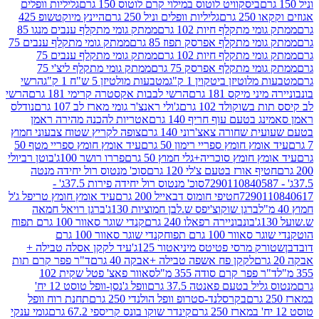
ביסקוויט לוטוס במילוי קרם לוטוס 150 גרם
גליליות וופלים
 גרם
גליליות וופלים וניל 250 גרם
היינץ מיוקטשופ 425
י מתקלף חיות 102 גרם
ממתק גומי מתקלף ענבים מנגו 85
י מתקלף אפרסק תפוז 85 גרם
ממתק גומי מתקלף ענבים 75
י מתקלף חיות 102 גרם
ממתק גומי מתקלף ענבים 75
י מתקלף אפרסק 75 גרם
ממתק גומי מתקלף ליצ'י 75
לוטיזן ביטקוין 1 ק"ג
מטבעות מולטיזן 5 ש"ח 1 ק"ג
הרשי
 מיקס 181 גרם
הרשי לבבות אקסטרה קרימי 181 גרם
הרשי
שוקולד 102 גרם
ג'ולי ראנצ'ר גומי מארז לב 107 גרם
נודלס
בטעם עוף חריף 140 גרם
אטריות להכנה מהירה ראמן
שחורה צאצ'רוני 140 גרם
צופה לקריץ שטוח צבעוני חמוץ
מץ חומץ ספריי רימון 50 גרם
עיד אומץ חומץ ספריי מטף 50
 חומץ סוכריה+גלי חמוץ 50 גרם
פררו רושר 100ג'
בוטן רביולי
ף אורז בטעם צ'לי 120 גרם
סוכ' מנטוס רול יחידה מנטה
סוכ' מנטוס רול יחידה פירות 37.5ג' -
72901
חטיפי חומוס דבאייל 200 גרם
עיד אומץ חומץ טריפל ג'ל
ברגן שוקוצ'יפס ש.לבן חמוציות 130ג'
ברגן רויאל חמאה
בונבוניירה רפאלו 240 גרם
קנדי שוגר סאוור 100 גרם תפוח
וור 100 גרם תפוח
קנדי שוגר סאוור 100 גרם
 מרסי פטיטס מיניאטור 125ג'
עיד לקקן אסלה טבילה +
לקקן פח אשפה טבילה +אבקה 40 גרם
ד"ר פפר קרם תות
 פפר קרם סודה 355 מ"ל
סאוור פאצ' פטל שקית 102
יל בטעם פאנטה 37.5 גרם
וופל ג'נסן-וופל טוסט 12 יח'
בקרסלנד-סטרופ וופל הולנדי 250 גרם
תחנת רוח וופל
קינדר שוקו בונס קריספי 67.2 גרם
גומי ענקי