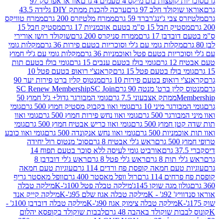
פצות בום מיקס 4 טעמים 4 גרם
אוראו אפרסק 97
ולד חלב 97 גרם
ערכה להכנת ממתק DIY גלידה 43.5
בי ג'ינג'רברד 59 גרם
ממרח מלטיזרס 200 גרם
ממרח טוויקס
בל 15 ס"מ בטעם אוכמניות 17 גרם
מסטיק חבל 15
בן 17 גרם
ממרח סניקרס 200 גרם
שוקולד רושן אורירי
מקלות גומי עם ג'לי וסוכריות בטעם פירות 36 גרם
מקלות גומי
ריות בטעם פטל ואוכמניות 36 גרם
מקלות גומי עם ג'לי חמוץ
רם
גומי בולז בטעם ענבים 15 גרם
גומי בולז בטעם תות
בולז בטעם פטל 15 גרם
קראנצ'י רואופ בטעם פטל 10
רואופ בטעם פירות 10 גרם
מנטוס קלין ברט פירות יער 90
ין ברט' מנטה 90 גרם
SC Join
SC Renew Membership
M
ממתק אצבעוני 7.5 גרם
גומי המבורגר גדול+ ג'ל חמוץ 50
גר מיני 10 גרם
גומי ואוו בקבוק מסטיק חמוץ 500 גרם
גומי
גר 500 גרם
גומי ואוו נחש פירות חמוץ 500 גרם
גומי ואוו
מוץ 500 גרם
גומי ואוו כריש אבטיח חמוץ 500 גרם
גומי
ות 500 גרם
גומי ואוו נחש אנקונדה 500 גרם
גומי ואוו כובע
רם
ראש ג'לי אבטיח 8 גרם
סוכ' מנטוס רול יחידה
אורביט גומי לעיסה ללא סוכר בטעם תפוח 14
תות 8 גרם
ראש ג'לי פטל 8 גרם
ראש ג'לי דובדבן 8
עם חמאה קופסת פח ורדים 114 גרם
עוגיות טעם חמאה
 114 גרם
רול וופל מאסטר 400 גרם
וופל מאסטר גריף
ון מגה שוקו 145ג'
מילקה טבלה פטל 100ג'-K
מילקה טבלה
ג' - K
מילקה טבלה אגוז שלם 95ג'-K
מילקה קייק אנד
מילקה טבלה צימוק אגוז 90ג'-K
מילקה טבלה דובדבן 100ג' -
ת שוקולד באהבה 48 גרם
לבבות שוקולד בקופסא יהלום