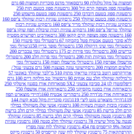
 גולגולת 90 גרם
סאוור מדנס סוכריות חמוצות 60 גרם
 מצופה קרם וניל 300 גרם
עוגת ספוג בטעם תות 250
 בטעם דובדבן 250 גרם
עוגת ספוג בטעם מישמש 250
ג בטעם שוקולד 250 גרם
קינג עוגיות רכות שוקולד צ'יפס 160
יות רכות שוקולד מריר צ'יפס 160 גרם
קינג עוגיות רכות
'יפס 160 גרם
קינג עוגיות רכות שיבולת תפוז שוקו צ'יפס
ה ספוג מצופה קרם קקאו 300 גרם
אורביט רפרשרס מסטיק
עם אבטיח פטל בקבוקון 67 גרם
טרולי גומי פינגווין 150
י שיני דרקולה 150 גרם
טרולי סופר בריין 150ג'
טרולי גומי
טרולי גומי פירות ים 175 גרם
טרולי גומי עכברים 200
י נשיקות תות 200 גרם
טרולי גומי פרות חלב 200 גרם
טרולי
150 גרם
טרולי מרשמלו תפוח 150 גרם
טרולי גומי
200 גרם
קישוטי עוגה בצנצנת 500 גרם צבעוני עגול /
טב ברבקיו טריאקי מתוק 510 מ"ל
בר שוקולד באונטי 57
ולד חלב עם אגוזים 90 גרם
שוק' טב מילקה דיים 100 גרם
יבון צבעוני 5X2 סמ
ארוחת אורז בסגנון איטלקי 250
ז בסגנון מקסיקני 250 גרם
ארוחת אורז אושפלו 250
ז מג'דרה 250 גרם
הריבו אבטיח 160ג'
היידי מוצארט תפוז
וצארט נוגט ליצ'י 119ג'
גונץ סוכריית מקל סבא קשת 144
ת קטנות בשקית 100 גרם
גונץ אנשי שלג משוקולד במילוי
85 גרם
גונץ אנשי שלג משוקולד במילוי קרם חלב ברשת
 סנטה משוקולד במילוי קרם חלב ברשת 85 גרם
גונץ שוקולד
שישיה 78 גרם
גונץ שוקולד חלב סנטה 100 גרם
גונץ עוגיות
גונץ שוקולד לוח שנה מפרץ
גרם
גונץ שוקולד לוח שנה קריסמיס 50 גרם
גונץ מיקס