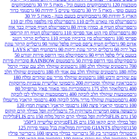
מבוקשים בטעם וניל - מארז 5 יח' 30 גרם
מבוקשים
5 יח' 30 גרם
גומי עיניים 5 יחידות 90 גרם
גומי כדור
מבוקשים בטעם בננה - מארז 5 יח' 30
ין טארט וליים 110 גרם
פרינגלס סין מלפפון מלח ים 110
חטיף פ. כמהין פירה 80 גרם
פרינגלס חטיף סטייק כבד אווז
לס סין הוט אנד ספייסי 110 גרם
פרינגלס חטיף רוז קריספי
פרינגלס סין ברביקיו סטייק 110 גרם
לייס קרקר רוטב
לייס חטיף צ'יפס סטייק פלפל שחור 90 גרם
לייס קרקר עוגת
לייס קרקר עוגת ירקות 90 גרם
חטיף תפו"א LAYS
פל חריף 90 גרם
סקיטלס גומי דרופס פירות יוגורט 50
ומי דרופס פירות 50 גרם
מנטוס RAINBOW סוכריות פירות
יס שוקולד חלב 180 גרם
טוניס שוקולד חלב עם שברי קרמל
טוניס שוקולד חלב עם אגוזי לוז 180 גרם
טוניס שוקולד חלב
 180 גרם
טוניס שוקולד מריר עם שקדים ומלח 180
וקולד וסוכריות 200 גרם
מוטי שלישיית עגבניות מרוסקות
ר חלב 175 גרם
סוכריות גומי סאוור פאץ' טרופיקל 80
וקולד חלב לובקה 400 גרם
מטבעות שוקולד לבן לובקה
ות שוקולד מריר 55% לובקה 400 גרם
גומי קראנץ' מרשמלו
י קראנץ' פיצה 100 גרם
גומי קראנץ' רצועות חמוץ 120
ס חמישיית משרוקית 75 גרם
גליליות וופל במילוי קרם קוקוס
גליליות וופל במילוי קרם קרמל מלוח 150 גרם FLIS
גליליות
קקאו 150 גרם FLIS
סניקרס שלישייה 3*50ג'
סקיטלס GIANTS סוכריות ממולאות בג'ל טעמי פירות 125
ורגר ביג 50 גרם
ריטר במילוי מרציפן 100 גרם
ריטר פרלין
ר חלב עם שברי אגוזים 100 גרם
ריטר מוס קקאו 100