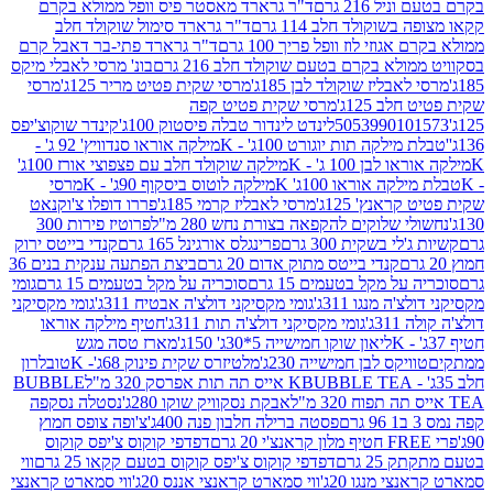
 216 גרם
ד"ר גרארד מאסטר פיס וופל ממולא בקרם
שוקולד חלב 114 גרם
ד"ר גרארד סימול שוקולד חלב
וזי לוז וופל פריך 100 גרם
ד"ר גרארד פתי-בר דאבל קרם
לא בקרם בטעם שוקולד חלב 216 גרם
בונ' מרסי לאבלי מיקס
בליז שוקולד לבן 185ג'
מרסי שקית פטיט מריר 125ג'
מרסי
ב 125ג'
מרסי שקית פטיט קפה
505399010
לינדט לינדור טבלה פיסטוק 100ג'
קינדר שוקוצ'יפס
ילקה תות יוגורט 100ג' - K
מילקה אוראו סנדוויץ' 92 ג' -
בן 100 ג' - K
מילקה שוקולד חלב עם פצפוצי אורז 100ג'
ה אוראו 100ג' K
מילקה לוטוס ביסקוף 90ג' - K
מרסי
אנץ' 125ג'
מרסי לאבליז קרמי 185ג'
פררו דופלו צ'וקנאט
 שלוקים להקפאה בצורת נחש 280 מ"ל
פרוטיז פירות 300
י בשקית 300 גרם
פרינגלס אורגינל 165 גרם
קנדי בייטס ירוק
קנדי בייטס מתוק אדום 20 גרם
ביצת הפתעה ענקית בנים 36
ל מקל בטעמים 15 גרם
סוכריה על מקל בטעמים 15 גרם
גומי
 מנגו 311ג'
גומי מקסיקני דולצ'ה אבטיח 311ג'
גומי מקסיקני
ג'
גומי מקסיקני דולצ'ה תות 311ג'
חטיף מילקה אוראו
ליאון שוקו חמישייה 5*30ג' 150ג'
מארז טסה מגש
יקס לבן חמישייה 230ג'
מלטיזרס שקית פינוק 68ג'- K
טובלרון
BUBBLE TEA אייס תה תות אפרסק 320 מ"ל
BUBBLE
אבקת נסקוויק שוקו 280ג'
נסטלה נסקפה
פסטה ברילה חלבון פנה 400ג'
צ'ופה צופס חמוץ
דפדפי קוקוס צ'יפס קוקוס
2 גרם
דפדפי קוקוס צ'יפס קוקוס בטעם קקאו 25 גרם
ווי
 מנגו 20ג'
ווי סמארט קראנצי אננס 20ג'
ווי סמארט קראנצי