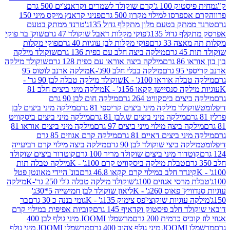
ק 100 ג'
קרם שוקולד לשמרים וקראנצ'ים 500 גרם
רסו למילוי מקרון 500 גרם
פניני קראנץ מיקס מיני 150
תק בטעם מלון מתקלף גדול 135ג'
טרנד ממתק בטעם
גדול 135ג'
פוקי מקלות דאבל שוקולד 47 גרם
שוק' בר פוקי
 33 גרם
פוקי מקלות לבן עוגיות 40 גרם
פוקי מקלות
רם
מילקה ביצה חלב עם כפית 136 גרם
שוקולד מילקה
 גרם
מילקה ביצה אוראו עם כפית 128 גרם
שוקולד מילקה
גרם
מילקה בבלי חלב 90ג'-K
מילקה ארנב לוטוס 95
ה אוראו 100ג' - K
שוקולד מילקה טבלה לבן 90 גר' -
ה סנסיישן קקאו 156ג' - K
מילקה מיני ביצים חלב 81
ים ביסקוויט 264 גרם
מילקה חום לבן 90 גרם
ולד מילקה מיני ביצים קריספי 81 גרם
מילקה מיני ביצים לבן
מילקה מיני ביצים ש.לבן 81 גרם
מילקה מיני ביצים ביסקוויט
 ביצה מילוי מיני ביצים 97 גרם
מילקה מיני ביצים אוראו 81
י ביצים דאיים 81 גרם
מילקה קרם אגוזים 85 גרם
קה ביצי שוקולד לבן 90 גרם
מילקה ביצה מילוי קרם רביעייה
דור מיני ביצים שוקולד מריר 100 גרם
קוטדור ביצים שוקולד
טבלת מילקה ביסקוויט קרם 100ג' - K
מילקה טבלה תות
נדר חלב במילוי קרם קקאו 46.8 גרם
בונ' היידי מאונטן פטל
סי אגוזים 100ג'
שוקולד מילקה טבלה ג'לי 250 גר'-K
מילקה
פאוס 260ג' - K
ליאון שוקולד לבן חמישייה 5*30ג'
וגיות שוקוצי'פס צימוק 135ג' - K
גומי בננה כ 30 גרם
בר
 חלב פיסטוק וקדאיף 145 גרם
קוביות אפיפית במילוי קרם
 כרמית 200 גרם
מרשמלו JOOMI מיני גולף לבן 400
400 גרם
מרשמלו JOOMI מיני גולף