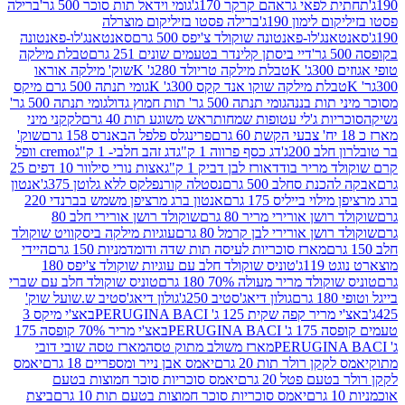
לפאי גראהם קרקר 170ג'
גומי וידאל תות סוכר 500 גר'
ברילה
לימון 190ג'
ברילה פסטו בזיליקום מוצרלה
ג'לו-פאנטונה שוקולד צ'יפס 500 גרם
סאנטאנג'לו-פאנטונה
דיי ביסתן קלינדר בטעמים שונים 251 גרם
טבלת מילקה
K
טבלת מילקה טריולד 280ג' K
שוק' מילקה אוראו
לת מילקה שוקו אנד קקס 300ג' K
גומי תנתה 500 גרם מיקס
 תות בננה
גומי תנתה 500 גר' תות חמוץ גדול
גומי תנתה 500 גר'
יות ג'לי עטופות שמחות
ראש משוגע תות 40 גרם
לקקני מיני
פרינגלס פלפל הבאנרס 158 גרם
שוק'
 200ג'
דג כסף פרווה 1 ק"ג
דג זהב חלבי- 1 ק"ג
cremo וופל
 מריר בודד
אורז לבן דביק 1 ק"ג
אצות נורי סילוור 10 דפים 25
נת סחלב 500 גרם
נסטלה קורנפלקס ללא גלוטן 375ג'
אנטון
וי בייליס 175 גרם
אנטון ברג מרציפן משמש בברנדי 220
שן אורירי מריר 80 גרם
שוקולד רושן אורירי חלב 80
ושן אורירי לבן קרמל 80 גרם
עוגיות מילקה ביסקוויט שוקולד
מארז סוכריות לעיסה תות שדה ודומדמניות 150 גרם
היידי
1ג'
טוניס שוקולד חלב עם עוגיות שוקולד צ'יפס 180
לד מריר מעולה 70% 180 גרם
טוניס שוקולד חלב עם שברי
גולון דיאג'סטיב 250ג'
גולון דיאג'סטיב ש.שועל שוק'
 קפה שקית 125 ג' PERUGINA BACI
באצ'י מיקס 3
PERUGINA
באצ'י מריר 70% קופסה 175
מארז משולב מתוק טסה
מארז טסה שובי דובי
קן רולר תות 20 גרם
יאמס אבן נייר ומספריים 18 גרם
יאמס
עם פטל 20 גרם
יאמס סוכריות סוכר חמוצות בטעם
יאמס סוכריות סוכר חמוצות בטעם תות 10 גרם
ביצת