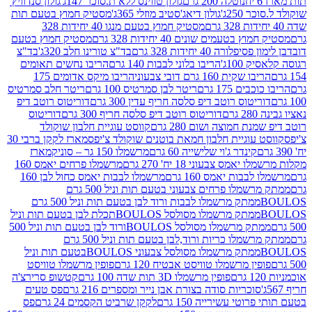
נוטלה 200 גרם
גולון טווינס ללא ת.סוכר 147ג'
גולון סנדוויץ'
250ג'
גולון דיאג'סטיב מוזלי 365ג'
מסטיק חמוץ בטעם תות
מסטיק חמוץ בטעם מנגו 40 יחידות 328
 בטעמים שונים 40 יחידות 328 גרם
מסטיק חמוץ בטעם
רה 40 יחידות 328 גרם
בד"צ טורינו חלב 320ג'
בד"צ
100ג'
הריבו בלוני לבבות 140 גרם
הריבו נחשים תאומים
שקית 160 גרם דובי צבעוני
הריבו מיקס אדומים 175
ים 175 גרם
ריטר לבן סמרטיס 100 גרם
ריטר חלב סמרטיס
יטוס רוטב דיפ סלסה חריף עדין 300 גרם
דוריטוס רוטב דיפ
ם
דוריטוס רוטב דיפ סלסה חריף 300 גרם
דוריטוס
ת חמוצה ושום 280 גרם
קווסט עוגיית חלבון שוקולד
 עוגיית חלבון חמאת בוטנים שוקולד צ'יפס
מארז לקקן ברבי 30
קינדר ג'וי שלישייה 60 גרם
מרשמלו 150 גר – סוניק
מארז
מס צבעוני 18 יח' 270 גרם
מרשמלו פרחים יאמס 160
בבות יאמס 160 גרם
מרשמלו לבבות יאמס כחול לבן 160
ממתק מרשמלו פרחים צבעוני בטעם תות וניל 500 גרם
ממתק מרשמלו לבבות ורוד לבן בטעם תות וניל 500 גרם
ממתק מרשמלו מסולסל BOULOSתכלת לבן בטעם תות וניל
ממתק מרשמלו מסולסל BOULOSורוד לבן בטעם תות וניל 500
ממתק מרשמלו כריות ורוד,לבן בטעם תות וניל 500 גרם
ממתק מרשמלו מסולסל צבעוני BOULOSבטעם תות וניל
ין מרשמלו טוויסט אבטיח 120 גרם
פופין מרשמלו טוויסט
פופין מרשמלו 3D תות שדה 100 גרם
קטשופ סרירצ'ה
סוכריות סודה בצורת אבן נייר ומספרים 216 גרם
פס טעים
טי עשירייה 150 גרם
לקקן שרביט הקסמים 24 גרם
פס