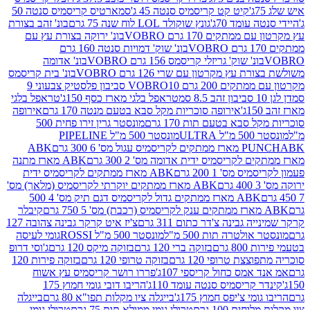
קיט קט קריסמיס סנטה 45 ג'
סמארטיס קריסמיס סנטה 50
עומד 70ג'
גונץ שוקולד LOL לוח שנה 75 גרם
בונ' זהב בצורת
תקים 170 גרם VOBRO
בונ' ירוקה בצורת עץ עם
בונ' שוק' דמויות סנטה 160 גרם
נ' שוק' גריזלי קריסמס 156 גרם VOBRO
בונ' אדומה
עץ מקרטון עם שרי 126 גרם VOBRO
בונ' בית קריסמס
 200 גרם VOBRO
10 סביבון פלסטיק צבעוני 9
טראפל בלגי מארז כסף 150ג'
טראפל בלגי
אירופה סוכריות מקל סבא בטעם מנטה 170 גרם
אירופה
סבא בטעם תות 170 גרם
מונסטר גרין זירו פחית 500
ULT
מונסטר 500 מ"ל PIPELINE
ABK
PU
לקריסמיס ידית אדומה מס' 2 300 גרם
ABK מארז מתנה
מס' 1 200 גרם
ABK מארז ממתקים לקריסמיס ידית
ABK מארז ממתקים יוקרתי לקריסמיס (מלאך) מס'
ABK מארז ממתקים גדול לקריסמיס דגם תיק מס' 4 500
קיבלר
גבינה צ'דר כתום 311 גרם
צ'יז איט קרקר גבינה צהובה 127
ולטרה תות 500 מ"ל
מונסטר 500 מ"ל ROSSI
גומי לעיסה
 גרם
בזוקה ברי 120 גרם
בזוקה מיקס 120 גרם
ג'וסי דרופ
ת טרופי 120 גרם
בזוקה טרופי 120 גרם
בזוקה פירות 120
מס כחול קריספי 107ג'
פררו רושר קריסמיס עץ אשוח
קריסמיס סנטה עומד 110ג'
הריבו דובי גומי חמוץ 175
י צ'יפס חמוץ 175ג'
בייגלה ציו מקלות תפו"א 80 גרם
בייגלה
ים 100 גרם
טרולי גומי ממולא תות 75 גרם
טרולי גומי