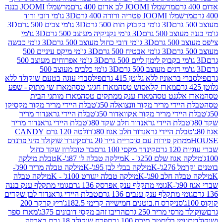
מרשמלו JOOMI לב אדום 400 גרם
מרשמלו JOOMI בננה
JOOM פטריה ורודה 400 גרם
3D גו'מי דובי ורוד
3D גו'מי בקבוק תות 500 גרם
3D גו'מי צבים 500 גרם
3D
 500 גרם
3D גו'מי נקניקיה מעוצב 500 גרם
3D גו'מי
גרם
3D גו'מי דובי כחול מעוצב 500 גרם
3D גו'מי כבשה
3D גו'מי אבטיח 500 גרם
3D גו'מי מיקס עיניים 500
3D גו'מי אפרוחים מעוצב 500
3D גו'מי כלבים מעוצב 500
ראוניז ללא גלוטן 415 גרם
פילסברי עוגה בטעם שוקולד ללא
מארז קלאסוש טסה
מארז חגיגי טסה
מארז שי מתוק - שפע
אלגנט טסה
מארז ענק ממתקים טסה
מארז מותגי הבית
ידי מריר מקור וונצואלה 50ג'
טבלת היידי מריר מקור מקסיקו
ידי מריר מקור אקוואדור 50ג'
טבלת היידי גראנדור מריר
לת היידי גראנדור חלב שקד 80ג'
טבלת היידי גראנדור מריר
ת היידי גראנדור חלב אגוז 80ג'
רולטה 120 גרם CANDY
תק פירות עם סוכריית נייר 20 גרם
קינדר שוקולד מיני פרנדס
רם
קינדר מקסי 100 גרם
בר טובלרון שקד כחול
וז שלם 250ג' - K
מילקה טבלה לו 87ג'-K
טבלת מילקה
2ג'-K
מילקה בבלי לבן 95ג'-K
מילקה טבלה מריר 90ג'-
חלב 90ג'-K
מילקה טבלה יוגורט 100ג' - K
מילקה טבלה
גומי מתקלף ענק אפרסק 136 גרם
גומי מתקלף ענק בננה
י מתקלף ענק ענבים 136 גרם
טבלת היידי גראנדור לבן שקדים
סניקרס ח.בוטנים חמישייה קרימי 182.5ג'
ריץ קרקר 200
סי מריר 250 גרם
הריבו זהב מקסי דובונים 375ג'
מארז ספר
ומי בליסטר תירס 100 גרם
פרח שוקולד 18 גרם באריזה