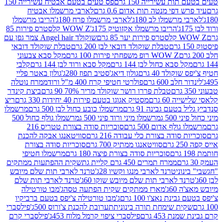
ת עשירייה 150 גרם
פס טעים בטעם אבטיח עשירייה 150
דפי מנטה תות אדום 0.6 גרם
לארבי מרשמלו אבטיח
מרשמלו לב 180ג'
לארבי מרשמלו פרח 180ג'
הריבו מרשמלו
הריבו מרשמלו אקזוטיק 175ג'
WOW Z קלסטרס פירות 85
 85 גרם
שוקולד Angel hair צמר גפן עם
טבלת שוקולד דובאי לבן 200 גרם
טבלת שוקולד דובאי
WOW Z רופ משפחתי פירות 100 גרם
מקל סבא צבעוני
 סבא כחול לבן 144 גרם
מקל סבא ורוד לבן 144 גרם
קלבי
ולד 40 גרם
גולון דיאג'סטיב תפוז 280ג'
גולון באטר פליי
ב 600 גרם
פולרטי חטיפי קרח 400 מ"ל ורוד
ממרח נוטלה
טבלת פררו רושר שוקולד מריר 70% 90 גרם
ביצת קינדר
60 גרם
מסטיק אגוגו בטעם פירות 40 יחידות 330 גרם
ריצ
טעם גבינה 91 גרם
מרשמלו כובע כחול לבן 500 גרם
מרשמלו
50 ג
מרשמלו מיני ורוד פיני 500 ג
מרשמלו גולף כחול 500
לף אדום 500 גרם
סוכריות סודה בצורת טטריס 216
סודה בצורת כלי עבודה 216 גרם
סוויטאנגו אבקה להכנת
סוויטאנגו ממתיק 700 גרם
סוכריות סודה בצורת
סוכריות סודה בצורת פיצה 180 גרם
מרשמלו חטיפי
ממרח תמרים 450 גרם קליית גת
שקית ההפתעות ממתקים
וני
טרנד לארבי מנגו וקשיו 28ג'
טרנד לארבי תות שלם מיובש
ד לארבי תות שלם מיובש שוקו 60ג'
טרנד לארבי תות שלם
6ג'
מארז ממתקים שקית הפתעה טסה
ג'מבו טורטילה
נת נאצ'ו 100 גרם
ג'מבו טורטילה צ'יפס בטעם ברביקיו
ית שימחת תורה בינונית
תערובת להכנת צ'ורוס 500ג'
פילסברי
 453 גרם
פילסברי ציפוי קרמל מלוח 453ג'
פילסברי קרם