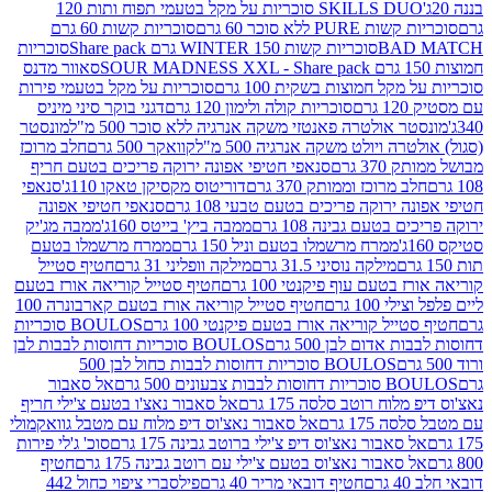
SKILLS DUO סוכריות על מקל בטעמי תפוח ותות 120
P ללא סוכר 60 גרם
סוכריות קשות 60 גרם
BAD
סוכריות קשות WINTER 150 גרם Share pack
סוכריות
סאוור מדנס
קל חמוצות בשקית 100 גרם
סוכריות על מקל בטעמי פירות
סוכריות קולה ולימון 120 גרם
דגני בוקר סיני מיניס
 אולטרה פאנטזי משקה אנרגיה ללא סוכר 500 מ"ל
מונסטר
ה ויולט משקה אנרגיה 500 מ"ל
קוואקר 500 גרם
חלב מרוכז
3 גרם
סנאפי חטיפי אפונה ירוקה פריכים בטעם חריף
 מרוכז וממותק 370 גרם
דוריטוס מקסיקן טאקו 110ג'
סנאפי
ירוקה פריכים בטעם טבעי 108 גרם
סנאפי חטיפי אפונה
בטעם גבינה 108 גרם
ממבה ביץ' בייטס 160ג'
ממבה מג'יק
ממרח מרשמלו בטעם וניל 150 גרם
ממרח מרשמלו בטעם
מילקה נוסיני 31.5 גרם
מילקה וופליני 31 גרם
חטיף סטייל
בטעם עוף פיקנטי 100 גרם
חטיף סטייל קוריאה אורז בטעם
100 גרם
חטיף סטייל קוריאה אורז בטעם קארבונרה 100
יל קוריאה אורז בטעם פיקנטי 100 גרם
BOULOS סוכריות
אדום לבן 500 גרם
BOULOS סוכריות דחוסות לבבות לבן
BOULOS סוכריות דחוסות לבבות כחול לבן 500
 צבעונים 500 גרם
אל סאבור
וח רוטב סלסה 175 גרם
אל סאבור נאצ'ו בטעם צ'ילי חריף
175 גרם
אל סאבור נאצ'וס דיפ מלוח עם מטבל גוואקמולי
סאבור נאצ'וס דיפ צ'ילי ברוטב גבינה 175 גרם
סוכ' ג'לי פירות
סאבור נאצ'וס בטעם צ'ילי עם רוטב גבינה 175 גרם
חטיף
חטיף דובאי מריר 40 גרם
פילסברי ציפוי כחול 442