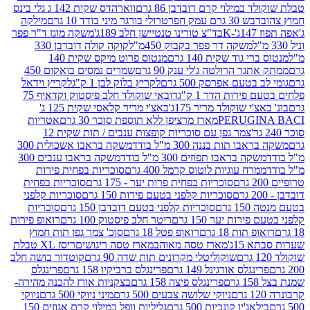
במילוי קרם דובדבן 86 גרם
ווארהדס שקית 142 ג גלי בינס
בש 30 גרם עמק חפר
טרולי בורגר מיני בודד 10 גרם
מילקה
K
בד"צ טורינו טנטיישן חלב 189ג'
משקה מוגז ד"ר פפר
משקה דר פפר בקבוק 450מ"ל
קוקה קולה דובדבן 330
 גוד שקית 140 גרם
מנטוס פרוט מיקס שקית 140
ר הרולטה ג'לי ענק 90 גרם
שמרים נמסים בואקום 450
בטעם אפרסק 500 גרם
לקריץ בלוק לבן 1 ק"ג
לקריץ וידאל
ירות הדר 1 ק"ג
דובאי שוקולד חלב פיסטוק וקדאיף 75
י שוקולד מריר 175ג'
באצ'י מריר קלאסי שקית 125 ג'
PERUGI
מארז מרציפן ללא תוספת סוכר 30 גרם
אטריות
צמר גפן עם סוכריות קופצות ענבים / תות שקית 12
 תות בננה 300 מ"ל בודד
משקה בראבו אשכולית 300
ה בראבו תפוזים 300 מ"ל בודד
משקה בראבו ענבים 300
רח עוגיות לוטוס קרמל 400 גרם
סוכריות בפחית פירות
סוכריות בפחית פרות יער - 175 גרם
סוכריות בפחית
סוכריות קלפני בטעם פירות 150 גרם
סוכריות קלפני
גרם
סוכריות קלפני בטעם דובדבן 150 גרם
סוכריות
רות יער 150 גרם
ריטר חלב פיסטוק 100 גרם
רואופ פירות
תות 18 גרם
רואופ פטל 18 גרם
סוכ' צמר גפן תות חמוץ
1ג'
מארז טסה מאוהב
מארז טסה ריגושים
ריסז XL טבלת
שוקוליטלי מקרונים תות שדה 90 גרם
קוטדור בושה חלב
גלס אורגינל 149 גרם
פרינגלס ברביקיו 158 גרם
פרינגלס
פרינגלס פיצה 158 גרם
בצקניות אורז להכנה מהירה-
ניוקי שלושה צבעים 500 גרם
מיני ניוקי 500 גרם
ניוקי
ג'יו קונכיות 500 גרם
גליליות וופל במילוי קרם אגוזים 150