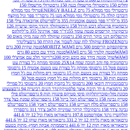
טרולי מרשמלו בננה 150 גרם
טרולי מרשמלו 150
לא 75 גרם ENERGY BALLZ
טרולי גומי ממולא
גרם
טרולי גומי ממולא מנגו 75 גרם
ד"ר פפר וניל מוקצף
 פפר בטעם אוכמניות 355 מ"ל
פרינגלס אדובאדה צילי 158
נגלס דבש חרדל 158 גרם
שוקולד קינדר מקסי שישייה 126
ריסמיס סנטה עומד 55ג'
ד"ר פפר אורגינל 355 מ"ל
קלוגס
 בוקר תירס 250 גרם
גונץ שוקולד לוח שנה מיקי מאוס 50
 את הקרח 50 גרם
צילינדר
50 גרם MORITZ WAWI
סנטה שקית 200 גרם
לנדר 50 גרם WAWI
סנטה בודד עם כובע 80 גרם
 סנטה בודד עם כובע וכיס 200גר'
ריטר חלב עם אמיצ'לי 100
 זהב חנוכה שמח 25X14 סמ
גוסי ממתק ג'ל בצורת עט
ם
גוסי ממתק ג'ל בצורת עט בטעם אבטיח 15 גרם
גוסי
ורת עט בטעם תות 15 גרם
גומי דיפ מקלות עם ג'ל חמוץ
ם
גומי דיפ מקלות עם ג'ל חמוץ בטעם פטל 30
דובאי 200 גרם
גוסי ג'ל בקבוק חמוץ 20 גרם
גוסי ג'ל סמיילי
וצר פלסטיק
קינדר דגנים רביעייה 94 גרם
צעצוע
סוכריות
לקקן סיסי סטיקס פינגווין תות 9 גרם
פרינגלס פילי
רם
פרינגלס הכל בייגל 158 גרם
פרינגלס שמנת בצל צדר
נגלס מלח וינגרייט 158 גרם
פרינגלס ראנץ' 158 גרם
פרינגלס
קיבלר קרקר שמינייה קלאב צ'דר 311 גרם
פררו
אסורטמנט 197.8 גרם
אוראו מארז וניל 12 יח' 441.6
ידה 12 יח' 331.2 גרם
אוראו מארז שוקו 12 יח' 441.6
ת 12 יח' 441.6 גרם
ממתק אבקה חמוץ- מתוק בטעם