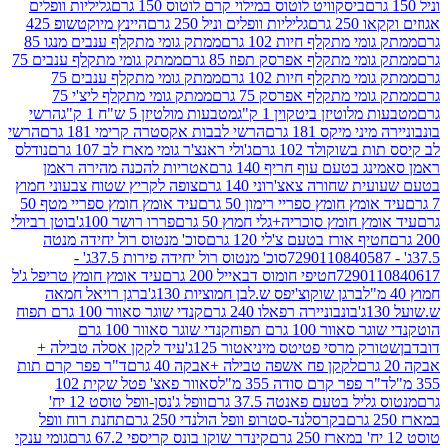
ביסקוויט לוטוס במילוי קרם לוטוס 150 גרם
גליליות וופלים
 גרם
גליליות וופלים וניל 250 גרם
היינץ מיוקטשופ 425
י מתקלף חיות 102 גרם
ממתק גומי מתקלף ענבים מנגו 85
י מתקלף אפרסק תפוז 85 גרם
ממתק גומי מתקלף ענבים 75
י מתקלף חיות 102 גרם
ממתק גומי מתקלף ענבים 75
י מתקלף אפרסק 75 גרם
ממתק גומי מתקלף ליצ'י 75
לוטיזן ביטקוין 1 ק"ג
מטבעות מולטיזן 5 ש"ח 1 ק"ג
הרשי
 מיקס 181 גרם
הרשי לבבות אקסטרה קרימי 181 גרם
הרשי
שוקולד 102 גרם
ג'ולי ראנצ'ר גומי מארז לב 107 גרם
נודלס
בטעם עוף חריף 140 גרם
אטריות להכנה מהירה ראמן
שחורה צאצ'רוני 140 גרם
צופה לקריץ שטוח צבעוני חמוץ
מץ חומץ ספריי רימון 50 גרם
עיד אומץ חומץ ספריי מטף 50
 חומץ סוכריה+גלי חמוץ 50 גרם
פררו רושר 100ג'
בוטן רביולי
ף אורז בטעם צ'לי 120 גרם
סוכ' מנטוס רול יחידה מנטה
סוכ' מנטוס רול יחידה פירות 37.5ג' -
72901
חטיפי חומוס דבאייל 200 גרם
עיד אומץ חומץ טריפל ג'ל
ברגן שוקוצ'יפס ש.לבן חמוציות 130ג'
ברגן רויאל חמאה
בונבוניירה רפאלו 240 גרם
קנדי שוגר סאוור 100 גרם תפוח
וור 100 גרם תפוח
קנדי שוגר סאוור 100 גרם
 מרסי פטיטס מיניאטור 125ג'
עיד לקקן אסלה טבילה +
לקקן פח אשפה טבילה +אבקה 40 גרם
ד"ר פפר קרם תות
 פפר קרם סודה 355 מ"ל
סאוור פאצ' פטל שקית 102
יל בטעם פאנטה 37.5 גרם
וופל ג'נסן-וופל טוסט 12 יח'
בקרסלנד-סטרופ וופל הולנדי 250 גרם
תחנת רוח וופל
קינדר שוקו בונס קריספי 67.2 גרם
גומי ענקי