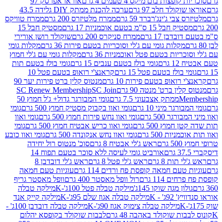
פצות בום מיקס 4 טעמים 4 גרם
אוראו אפרסק 97
ולד חלב 97 גרם
ערכה להכנת ממתק DIY גלידה 43.5
בי ג'ינג'רברד 59 גרם
ממרח מלטיזרס 200 גרם
ממרח טוויקס
בל 15 ס"מ בטעם אוכמניות 17 גרם
מסטיק חבל 15
בן 17 גרם
ממרח סניקרס 200 גרם
שוקולד רושן אורירי
מקלות גומי עם ג'לי וסוכריות בטעם פירות 36 גרם
מקלות גומי
ריות בטעם פטל ואוכמניות 36 גרם
מקלות גומי עם ג'לי חמוץ
רם
גומי בולז בטעם ענבים 15 גרם
גומי בולז בטעם תות
בולז בטעם פטל 15 גרם
קראנצ'י רואופ בטעם פטל 10
רואופ בטעם פירות 10 גרם
מנטוס קלין ברט פירות יער 90
ין ברט' מנטה 90 גרם
SC Join
SC Renew Membership
M
ממתק אצבעוני 7.5 גרם
גומי המבורגר גדול+ ג'ל חמוץ 50
גר מיני 10 גרם
גומי ואוו בקבוק מסטיק חמוץ 500 גרם
גומי
גר 500 גרם
גומי ואוו נחש פירות חמוץ 500 גרם
גומי ואוו
מוץ 500 גרם
גומי ואוו כריש אבטיח חמוץ 500 גרם
גומי
ות 500 גרם
גומי ואוו נחש אנקונדה 500 גרם
גומי ואוו כובע
רם
ראש ג'לי אבטיח 8 גרם
סוכ' מנטוס רול יחידה
אורביט גומי לעיסה ללא סוכר בטעם תפוח 14
תות 8 גרם
ראש ג'לי פטל 8 גרם
ראש ג'לי דובדבן 8
עם חמאה קופסת פח ורדים 114 גרם
עוגיות טעם חמאה
 114 גרם
רול וופל מאסטר 400 גרם
וופל מאסטר גריף
ון מגה שוקו 145ג'
מילקה טבלה פטל 100ג'-K
מילקה טבלה
ג' - K
מילקה טבלה אגוז שלם 95ג'-K
מילקה קייק אנד
מילקה טבלה צימוק אגוז 90ג'-K
מילקה טבלה דובדבן 100ג' -
ת שוקולד באהבה 48 גרם
לבבות שוקולד בקופסא יהלום