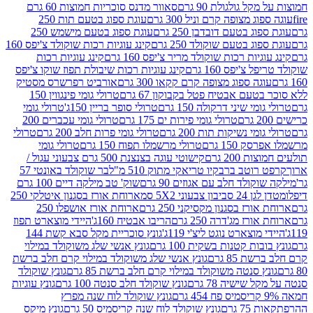
 גולגולת 90 גרם
סאוור מדנס סוכריות חמוצות 60 גרם
 מצופה קרם וניל 300 גרם
עוגת ספוג בטעם תות 250
 בטעם דובדבן 250 גרם
עוגת ספוג בטעם מישמש 250
ג בטעם שוקולד 250 גרם
קינג עוגיות רכות שוקולד צ'יפס 160
יות רכות שוקולד מריר צ'יפס 160 גרם
קינג עוגיות רכות
'יפס 160 גרם
קינג עוגיות רכות שיבולת תפוז שוקו צ'יפס
ה ספוג מצופה קרם קקאו 300 גרם
אורביט רפרשרס מסטיק
עם אבטיח פטל בקבוקון 67 גרם
טרולי גומי פינגווין 150
י שיני דרקולה 150 גרם
טרולי סופר בריין 150ג'
טרולי גומי
טרולי גומי פירות ים 175 גרם
טרולי גומי עכברים 200
י נשיקות תות 200 גרם
טרולי גומי פרות חלב 200 גרם
טרולי
150 גרם
טרולי מרשמלו תפוח 150 גרם
טרולי גומי
200 גרם
קישוטי עוגה בצנצנת 500 גרם צבעוני עגול /
טב ברבקיו טריאקי מתוק 510 מ"ל
בר שוקולד באונטי 57
ולד חלב עם אגוזים 90 גרם
שוק' טב מילקה דיים 100 גרם
יבון צבעוני 5X2 סמ
ארוחת אורז בסגנון איטלקי 250
ז בסגנון מקסיקני 250 גרם
ארוחת אורז אושפלו 250
ז מג'דרה 250 גרם
הריבו אבטיח 160ג'
היידי מוצארט תפוז
וצארט נוגט ליצ'י 119ג'
גונץ סוכריית מקל סבא קשת 144
ת קטנות בשקית 100 גרם
גונץ אנשי שלג משוקולד במילוי
85 גרם
גונץ אנשי שלג משוקולד במילוי קרם חלב ברשת
 סנטה משוקולד במילוי קרם חלב ברשת 85 גרם
גונץ שוקולד
שישיה 78 גרם
גונץ שוקולד חלב סנטה 100 גרם
גונץ עוגיות
גונץ שוקולד לוח שנה מפרץ
גרם
גונץ שוקולד לוח שנה קריסמיס 50 גרם
גונץ מיקס