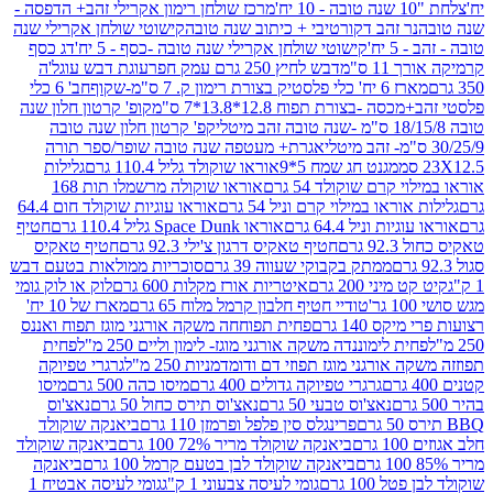
מרכז שולחן רימון אקרילי זהב+ הדפסה -
ר זהב דקורטיבי + כיתוב שנה טובה
קישוטי שולחן אקרילי שנה
יח'
קישוטי שולחן אקרילי שנה טובה -כסף - 5 יח'
דג כסף
 ס"מ
דבש לחיץ 250 גרם עמק חפר
עוגת דבש עוגל'ה
טיק בצורת רימון ק. 7 ס"מ-שקוף
חב' 6 כלי
 -בצורת תפוח 12.8*13.8*7 ס"מ
קופ' קרטון חלון שנה
קפ' קרטון חלון שנה טובה
אגרת+ מעטפה שנה טובה שופר/ספר תורה
מגנט חג שמח 5*9
אוראו שוקולד גליל 110.4 גרם
גלילות
קרם שוקולד 54 גרם
אוראו שוקולה מרשמלו תות 168
ראו במילוי קרם וניל 54 גרם
אוראו עוגיות שוקולד חום 64.4
ת וניל 64.4 גרם
אוראו Space Dunk גליל 110.4 גרם
חטיף
גרם
חטיף טאקיס דרגון צ'ילי 92.3 גרם
חטיף טאקיס
ממתק בקבוקי שעווה 39 גרם
סוכריות ממולאות בטעם דבש
יני 200 גרם
איטריות אורז מקלות 600 גרם
לוק או לוק גומי
טודיי חטיף חלבון קרמל מלוח 65 גרם
מארז של 10 יח'
ס 140 גרם
פחית תפוחחה משקה אורגני מוגז תפוח ואננס
ת לימוננדה משקה אורגני מוגז- לימון וליים 250 מ"ל
פחית
אורגני מוגז תפוזי דם ודומדמניות 250 מ"ל
גרגרי טפיוקה
גרגרי טפיוקה גדולים 400 גרם
מיסו כהה 500 גרם
מיסו
נאצ'וס טבעי 50 גרם
נאצ'וס תירס כחול 50 גרם
נאצ'וס
פרינגלס סין פלפל ופרמזן 110 גרם
ביאנקה שוקולד
ם
ביאנקה שוקולד מריר 72% 100 גרם
ביאנקה שוקולד
ביאנקה שוקולד לבן בטעם קרמל 100 גרם
ביאנקה
100 גרם
גומי לעיסה צבעוני 1 ק"ג
גומי לעיסה אבטיח 1