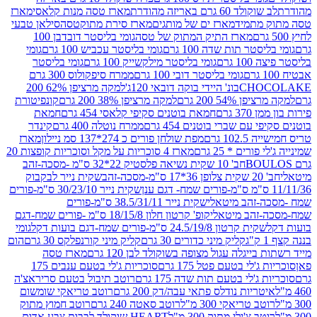
ד 60 גרם באריזה מהודרת
מארז טסה מנות קלאסי
מארז
מתמיד
מארז ים של מותגים
מארז סירת מתוקטסה
סילאן טבעי
מארז התיק המתוק של טסה
גומי בליסטר דובדבן 100
טר תות שדה 100 גרם
גומי בליסטר עכביש 100 גרם
גומי
 גרם
גומי בליסטר מילקשייק 100 גרם
גומי בליסטר
גומי בליסטר דובי 100 גרם
ממרח סיפקולוס 300 גרם
CHO
בונ' היידי בוקה דובאי 120ג'
למקה מרציפן 62% 200
54% 200 גרם
למקה מרציפן 38% 200 גרם
קונפיטורת
3 גרם
חמאת בוטנים סקיפי קלאסי 454 גרם
חמאת
עם שברי בוטנים 454 גרם
ממרח נוטלה 400 גרם
קינדר
10 גרם
מפת שולחן פורים כ 274*137 סמ ניילון
מארז
רים * 25 גרם
מארז 4 סוכריות על מקל וסוכריות קופצות 20
חב' 10 שקית נשיאה פלסטיק 22*32 ס"מ -מסכה-זהב
כה-זהב
שקית נייר לבקבוק
שקית נייר 30/23/10 ס"מ-פורים
-זהב מיטאלי
שקית נייר 38.5/31/11 ס"מ-פורים
זהב מיטאלי
קופ' קרטון חלון 18/15/8 ס"מ -פורים שמח-דגם
קית קרטון 24.5/19/8 ס"מ-פורים שמח-דגם בועות דקל
גומי
קליק מיני כדורים 30 גרם
קליק מיני קורנפלקס 30 גרם
הום
ייגלה עגול מצופה בשוקולד לבן 120 גרם
מארז טסה
'לי בטעם פטל 175 גרם
סוכריות ג'לי בטעם ענבים 175
ג'לי בטעם תות שדה 175 גרם
רוטב תיבול בטעם סריראצ'ה
ריות נודלס פתאי עבה/דק 200 גרם
רוטב טריאקי שומשום
ב טריאקי 300 מ"ל
רוטב סאטה 240 גרם
רוטב חמוץ מתוק
ב צ'ילי מתוק 300 מ"ל
HEART שוקולד לבבות צבע אדום