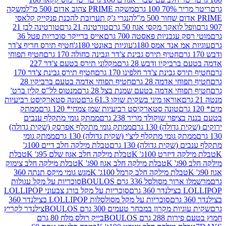
 100 גרם
משקה PRIME צהוב אדום 500 מ"ל
משקה
הנגרי ג'ק תערובת להכנת פנקייק קלאסי
ל לואקר מקסי אגוז 50 גרם
טורטינה 21 גרם
טורטינה לבן 21
 עגבניות פאסטה 700 גרם
אייס ברייקר סוכריות פטל 36
מ אנד אמס 180ג'
עוגיות באונטי 180ג'
חטיף תירס חריף צ'דר
חטיף תירס גבינת צ'דר וגבינה כחולה 170 גרם
חטיף תפוחי
ביקיו ודבש 28 גרם
מקלוני תירס בטעם צ'דר 227
 גבינת צ'דר חלפינו 170 גרם
חטיף תירס גבינת צ'דר 170
חי אדמה 28 גרם
חטיף תפוחי אדמה בטעם ברביקיו 28
וחי אדמה בטעם שמנת בצל 28 גרם
מנטוס לל"ס קלין ברט'
אוראו מיני בשקית שוקו 61.3 גרם
טונה סטארקיסט רביעיות
טונה סטארקיסט רביעיות שמן צמחי* 120 גרם
ממתק
יפוי שוקולד מריר 238 גרם
ממתק גומי מתקלף ענבים
דולה) 130 גרם
ממתק גומי מתקלף אפרסק (שקית גדולה)
ק גומי מתקלף ליצ'י (שקית גדולה) 130 גרם
ממתק גומי
(שקית גדולה) 130 גרם
טבלת מילקה חלב דיים 100ג'
דיזרט 100ג' K
טבלת מילקה חלב אגוז שלם 95ג' K
טבלת
K
טבלת מילקה חלב אגוז 90ג' K
טבלת מילקה חלב צימוק
טבלת מילקה חלב קרמל 100ג' K
מגש גומי מיקס תנתה 360
 מסולסל 336 גרם BOULOS
סוכריות על מקל עגולות
 גרם
סוכריות על מקל בורג צבעוני LOLLIPOP
סוכריות על מקל מסולסלות LOLLIPOP בצילנדר 360
ות מקרון במבחר טעמים 300 גרם BOULOS
צילנדר לקריץ
28 גרם BOULOS
בייק רולס מלח 80 גרם