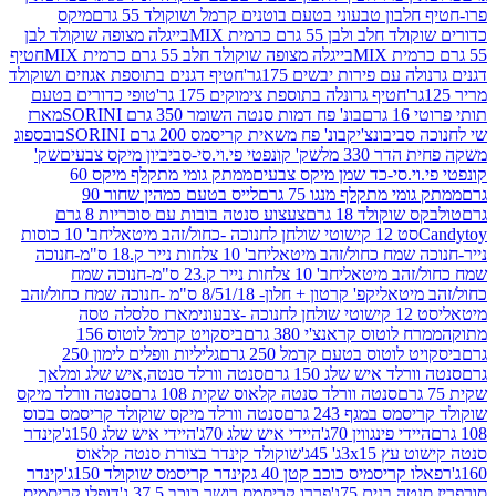
בון טבעוני בטעם בוטנים קרמל ושוקולד 55 גרם
מיקס
 ולבן 55 גרם כרמית MIX
בייגלה מצופה שוקולד לבן
בייגלה מצופה שוקולד חלב 55 גרם כרמית MIX
חטיף
עם פירות יבשים 175גר'
חטיף דגנים בתוספת אגוזים ושוקולד
חטיף גרונלה בתוספת צימוקים 175 גר'
טופי כדורים בטעם
ם
בונ' פח דמות סנטה השומר 350 גרם SORINI
מארז
ביבונצ'יק
בונ' פח משאית קריסמס 200 גרם SORINI
בובספוג
 330 מל
שק' קונפטי פי.וי.סי-סביביון מיקס צבעים
שק'
וי.סי-כד שמן מיקס צבעים
ממתק גומי מתקלף מיקס 60
י מתקלף מנגו 75 גרם
לייס בטעם כמהין שחור 90
קולד 18 גרם
צעצוע סנטה בובות עם סוכריות 8 גרם
1 קישוטי שולחן לחנוכה -כחול/זהב מיטאלי
חב' 10 כוסות
 שמח כחול/זהב מיטאלי
חב' 10 צלחות נייר ק.18 ס"מ-חנוכה
הב מיטאלי
חב' 10 צלחות נייר ק.23 ס"מ-חנוכה שמח
יטאלי
קפ' קרטון + חלון- 8/51/18 ס"מ -חנוכה שמח כחול/זהב
עוני
מארז סלסלה טסה
לוטוס קראנצ'י 380 גרם
ביסקויט קרמל לוטוס 156
לוטוס בטעם קרמל 250 גרם
גליליות וופלים לימון 250
ד איש שלג 150 גרם
סנטה וורלד סנטה,איש שלג ומלאך
סנטה וורלד סנטה קלאוס שקית 108 גרם
סנטה וורלד מיקס
 במגף 243 גרם
סנטה וורלד מיקס שוקולד קריסמס בכוס
י פינגווין 70ג'
היידי איש שלג 70ג'
היידי איש שלג 150ג'
קינדר
3xג' 45ג'
שוקולד קינדר בצורת סנטה קלאוס
קריסמיס כוכב קטן 40 ג
קינדר קריסמס שוקולד 150ג'
קינדר
בנים 75ג'
פררו קריסמס רושר כוכב 37.5 ג'
דופלו קריסמיס