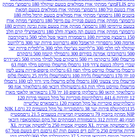
וצ'י ממתקי אורז ממולאים בטעם שוקולד 180 גרם
מוצ'י ממתק
180 גרם
מוצ'י ממתקי אורז ממולאים בטעם חמאת
מוצ'י ממתקי אורז ממולאים בטעם קרמל מלוח 180
תק אורז בטעם פנקייק עם מייפל 180 גרם
מוצ'י ממתק אורז
18 גרם
מוצ'י ממתק אורז בטעם עוגת גבינה ותותים 180
תק אורז בטעם תה מאצ'ה וחלב 180 גרם
אמיצ'לי קרם חלב
סוכריות 100 גרם
ממרח דובאי פטל חלבי 500 גרם
קרמבה
פרורי קראמבל 400 גרם
רוטב פירות יער 300 מ"ל
רוטב
 300 מ"ל
רוטב נוצ'יטלו חלבי 300 מ"ל
מלית פירות יער
דבן אמרנה בסירופ 300 גרם
מילוי קינמון 500 גרם
קרם
קרמו ריו 500 גרם
קרם פטל למילוי מקרון 500 ג'
סניידרס
טעם צ'דר 319 גרם
מלו מרשמלו טוויסט מילוי תפוח 63
לו טוויסט מילוי תפוז 63 גרם
לקקן פיןפופ-פירות צובע לשון
מרשמלו גלידה 100 גרם
מרשמלו גלידה 25 גרם
מלו פלוס
עוני 100 גרם
מלו פלוס מרשמלו מיני ורוד לבן 100 גרם
מלו
 מילוי תות 63 גרם
שוקולד דובאי 60 גרם
לואקר אגוז 90
ו 90 גרם
לקקן פיןפופ 10 יח' 170 גרם
אוראו קלאסי מארז
לוקיטוס סוכריות על מקל בטעמי פירות 120
סוכריות על מקל חמוצות 120 גרם
מארס שלישייה
פירות יער 38 גרם
סוכריה על מקל בטעמים 22 גרם
NIK L
מסטיק חמישיות בטעמים 21.5 גרם
מסטיק
מזוודת הממתקים של מקס וטסה
מאפין דובאי
יה XL מסטיק אבטיח 250 מ"ל
משקה אנרגיה XL
2 מ"ל
גם דיפ בטעם תות 67 גרם
גם דיפ בטעם פטל 67
ס ריינבואו פירות 37.5 גרם
טובלרון חלב 360ג'
לקריץ ונקו