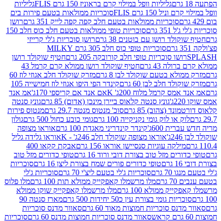
גליליות וופל במילוי קרם בראוניז 150 גרם FLIS
גליליות
יל 150 גרם FLIS
סוכריות ממולאות בטעם פירות בים
סוכריות ממולאות בטעם חלב קפה קפה לייק 351 גרם
רושן
351 גרם
סוכריות טופי ממולאות בטעם חלב כוס חלב 150
ולד רושן עם בוטנים 38 גרם
רושן סוכריות ג'לי קרייזי
סוכריות טופי כוס חלב 305 גרם MILKY
ושו סוכריות טופי חלב קורובקה 205 גרם
חטיף שוקולד רושן
לה 43 גרם
חטיף שוקולד רושן ממולא קרם קרמל 43
ולא בטעם שוקולד לבן 8 גרם
מזרק שוקולד חלב אגוזי לוז 60
לד חלב לבן 60 גרם
קינדר הפי היפו אגוזי לוז חמישייה 105
מס קרמל מלוח 200ג' K
אם אנד אם קריספי 170ג'
אמ אנד
גונץ סנטה קלאוס ביירן מינכן (אדום) 85 גרם
גונץ סנטה
ד (צהוב) 85 גרם
סוכ' מנטוס מנטה 29.7 גרם
מנטוס פירות
ק או לוק גומי נקניקייה 100 גרם
גומי כובע כחול 500 גרם
גולון
ית 600ג'
קינדר קינדריני מאגדת 100 גרם
אוראו מצופה
'
אוראו מצופה שוקולד חלב 246ג' - K
אוראו גלידה גליל
ילקה עוגיות סנסיישן אוראו 156 גרם
אבקת קקאו 400
רים מזל טוב בצורת דובי ורוד 16 גרם
טופי כדורים מזל טוב
ם
טופי כדורים פורים שמח בצורת ליצן 16 גרם
סוכריות
70 גרם
סוכריות ג'לי בטעם ליצ'י 70 גרם
סוכריות ג'לי
גרם
מלו מרשמלו קאפקייק ממולא תות 100 גרם
מלו פלוס
יק ממולא 100 גרם
מלו מרשמלו קאפקייק שוקו ממולא
יות גומי בצורת עין כ50 יחידות 500 גרם
מארז סנטה 90
נס סוכריות חמוצות מאוד 60 גרם
סאוור מדנס סוכריות
סאוור מדנס סוכריות חמוצות מדנס 60 גרם
סוכריות