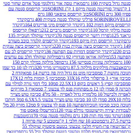
ת 100 גרם
מארז טסה אור גדול
גומי פטל אדום שחור סטי
רינטה סנטה מיקס 1 ק"ג SORINI
בונ' קריסמס סנטה עם
בונ' קריסמס טיפאני 180 גרם
גרם
SORINI
קינדר
דמות 102 ג'
קינדר קריסמיס מיני פריינדס 164ג'
קינדר
מל 110ג'
קינדר קריסמס גרביים 212ג'
רפאלו קריסמס
פררו רושר קריסמיס סנטה 70ג'
קינדר שוקולד חנוכייה 135
יסמס תיק מיקס 193ג'
קינדר קריסמיס קלנדר כוכב מעורב
 קריסמיס ביצה ענקית בנות 220ג'
קינדר קריסמיס ביצה ענקית
ינדר קריסמס דמויות עם הפתעה 36ג'
קינדר קריסמיס לב עם
מילקה אוראו סנדוויץ 92 גרם
מילקה שוקולד חלב עם עדשים
קה עוגיות סנסיישן 156 גרם
וופל מילקה במילוי קרם 150
לקיניס מילקה 87.5 גרם
טורינו מריר 320ג'
דן לגן 10 כד שמן
 סמ
סביבון מוט נס גדול היה פה ברשת 14 סמ
אקדח 2
33 סמ
סביבון 5 קומות בלוח 17X12
ופ 22.5X13 סמ
10 כלי דמוי נורה למילוי עם
דן לגן 12 מ.מפתחות פנס לד צבעוני 7 סמ
מארז 3 מזרקים
10 מל'
מזרק גדול לאפייה - 50 מל'
4 סביבון טוש מצייר
דן לגן 10 סביבון טוש מצייר צבעוני 6.5X5.5 סמ
3 חותכן
סביבון חנוכיה
הפתעה 10 פנס לד צבעוני 9 סמ
12 מזרק 20 מל'
ירה וקישוט
גומי נודלס ענקי 120ג'
מרשמלו פאסט פוד
 מח תות 120 גרם נוזל
גומי סנטה ענקי 170ג'
מטבעות
מטבע 10 שח חלבי 1 ק"ג
מטבע 5 שח פרווה 1
פרוטאין פרו-חטיף חלבון טבעוני בטעם פיסטוק שוקולד 55
פרו-חטיף חלבון טבעוני בטעם שוקולד וניל 55 גרם
פרוטאין