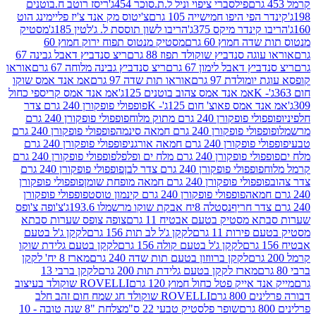
פילסברי ציפוי וניל ל.ת.סוכר 454ג'
ריסז רוטב ח.בוטנים
פי היפו חמישייה 105 גרם
צ'יטוס מק אנד צ'יז פליימינג הוט
ינדר מיקס 375ג'
הריבו לשון תוססת ל. ג'לטין 185ג'
מסטיק
ה חמוץ 60 גרם
מסטיק מנטוס תפוח ירוק חמוץ 60
גה סנדביץ שוקולד תפוז 88 גרם
ריצ סנדביץ דאבל גבינה 67
ץ דאבל לימון 67 גרם
ריצ סנדביץ גבינה מלוחה 67 גרם
אוראו
מולדת 97 גרם
אוראו תות שדה 97 גרם
אמ אנד אמס שוקו
אמ אנד אמס צהוב בוטנים 125ג'
אמ אנד אמס קריספי כחול
אמס פאוצ' חום 125ג'- K
פופפולי פופקורן 240 גרם צדר
פופקורן 240 גרם מתוק מלוח
פופפולי פופקורן 240 גרם
י פופקורן 240 גרם חמאה סינמה
פופפולי פופקורן 240 גרם
רן 240 גרם חמאה אורגני
פופפולי פופקורן 240 גרם
פופקורן 240 גרם מלח ים ופלפל
פופפולי פופקורן 240 גרם
פופפולי פופקורן 240 גרם צדר לבן
פופפולי פופקורן 240 גרם
פולי פופקורן 240 גרם חמאה מופחת שומן
פופפולי פופקורן
פופפולי פופקורן 240 גרם קינמון טוסט
פופפולי פופקורן
נסטלה 8יח אבקת שוקו מרשמלו 193.6ג'
צ'ופה צ'ופס
 מסטיק בטעם אבטיח 11 גרם
צופה צופס שערות סבתא
ירות 11 גרם
לקקן ג'ל לב תות 156 גרם
לקקן ג'ל בטעם
לקקן ג'ל בטעם קולה 156 גרם
לקקן בטעם גלידת שוקו
לקקן ברווזון בטעם תות שדה 240 גרם
מארז 8 יח' לקקן
מארז לקקן בטעם גלידת תות 200 גרם
לקקן ברבי 13
 אייק פטל כחול חמוץ 120 גרם
ROVELLI שוקולד בעיצוב
80 גרם
ROVELLI שוקולד חג שמח חום זהב חלב
שופר פלסטיק טבעי 22 ס"מ
צלחת "8 שנה טובה - 10