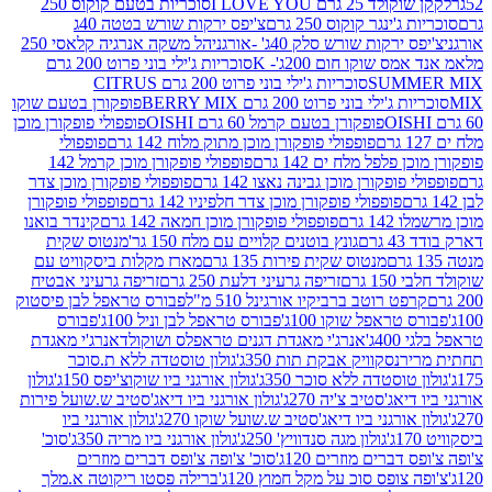
2 גרם I LOVE YOU
סוכריות בטעם קוקוס 250
ינגר קוקוס 250 גרם
צ'יפס ירקות שורש בטטה 40ג
רקות שורש סלק 40ג' -אורגני
הל משקה אנרגיה קלאסי 250
 שוקו חום 200ג'- K
סוכריות ג'ילי בוני פרוט 200 גרם
SUM
סוכריות ג'ילי בוני פרוט 200 גרם CITRUS
ילי בוני פרוט 200 גרם BERRY MIX
פופקורן בטעם שוקו
פופקורן בטעם קרמל 60 גרם OISHI
פופפולי פופקורן מוכן
פופפולי פופקורן מוכן מתוק מלוח 142 גרם
פופפולי
פלפל מלח ים 142 גרם
פופפולי פופקורן מוכן קרמל 142
ופקורן מוכן גבינה נאצו 142 גרם
פופפולי פופקורן מוכן צדר
פופפולי פופקורן מוכן צדר חלפיניו 142 גרם
פופפולי פופקורן
גרם
פופפולי פופקורן מוכן חמאה 142 גרם
קינדר בואנו
ם
גונץ בוטנים קלויים עם מלח 150 גר'
מנטוס שקית
מנטוס שקית פירות 135 גרם
מארז מקלות ביסקוויט עם
גרם
זריפה גרעיני דלעת 250 גרם
זריפה גרעיני אבטיח
ט רוטב ברביקיו אורגינל 510 מ"ל
פבורס טראפל לבן פיסטוק
טראפל שוקו 100ג'
פבורס טראפל לבן וניל 100ג'
פבורס
ג'
אנרג'י מאגדת דגנים טראפלס ושוקולד
אנרג'י מאגדת
ר
נסקוויק אבקת תות 350ג'
גולון טוסטדה ללא ת.סוכר
וסטדה ללא סוכר 350ג'
גולון אורגני ביו שוקוצ'יפס 150ג'
גולון
אג'סטיב צ'יה 270ג'
גולון אורגני ביו דיאג'סטיב ש.שועל פירות
אורגני ביו דיאג'סטיב ש.שועל שוקו 270ג'
גולון אורגני ביו
גולון מגה סנדוויץ' 250ג'
גולון אורגני ביו מריה 350ג'
סוכ'
ברים מוזרים 120ג'
סוכ' צ'ופה צ'ופס דברים מוזרים
צופס סוכ על מקל חמוץ 120ג'
ברילה פסטו ריקוטה א.מלך