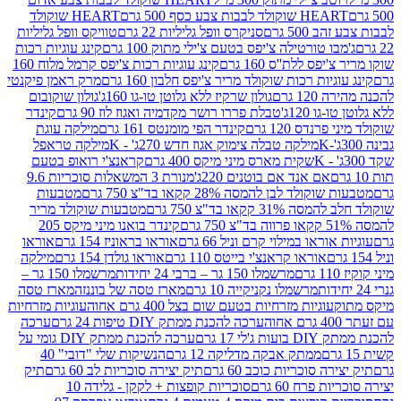
ולד לבבות צבע כסף 500 גרם
HEART שוקולד
50 גרם
סניקרס וופל גליליות 22 גרם
טוויקס וופל גליליות
ו טורטילה צ'יפס בטעם צ'ילי מתוק 100 גרם
קינג עוגיות רכות
ס ללת''ס 160 גרם
קינג עוגיות רכות צ'יפס קרמל מלוח 160
יות רכות שוקולד מריר צ'יפס חלבון 160 גרם
מרק ראמן פיקנטי
 גרם
גולון שרקיז ללא גלוטן טו-גו 160ג'
גולון שוקובום
 120ג'
טבלת פררו רושר מקדמיה ואגוז לוז 90 גרם
קינדר
נדס 120 גרם
קינדר הפי מומנטס 161 גרם
מילקה עוגת
מילקה טבלה צימוק אגוז חדש 270ג' - K
מילקה טראפל
שקית מארס מיני מיקס 400 גרם
קראנצ'י רואופ בטעם
אם אנד אם בוטנים 220ג'
מנורת 3 המשאלות סוכריות 9.6
לד לבן להמסה 28% קקאו בד"צ 750 גרם
מטבעות
 קקאו בד"צ 750 גרם
מטבעות שוקולד מריר
קינדר בואנו מיני מיקס 205
ראו במילוי קרם וניל 66 גרם
אוראו בראוניז 154 גרם
אוראו
אוראו קראנצ'י בייטס 110 גרם
אוראו גולדן 154 גרם
מילקה
מרשמלו 150 גר – ברבי 24 יחידות
מרשמלו 150 גר –
מרשמלו נקניקייה 10 גרם
מארז טסה של בוננזה
מארז טסה
עוגיות מזרחיות בטעם שום בצל 400 גרם אחוה
עוגיות מזרחיות
ערכה להכנת ממתק DIY טיפות 24 גרם
ערכה
 17 גרם
ערכה להכנת ממתק DIY גומי על
ממתק אבקה מדליקה 12 גרם
הנשיקות שלי "דובי" 40
 סוכריות כוכב 60 גרם
תיק יצירה סוכריות לב 60 גרם
תיק
פרח 60 גרם
סוכריות קופצות + לקקן - גלידה 10