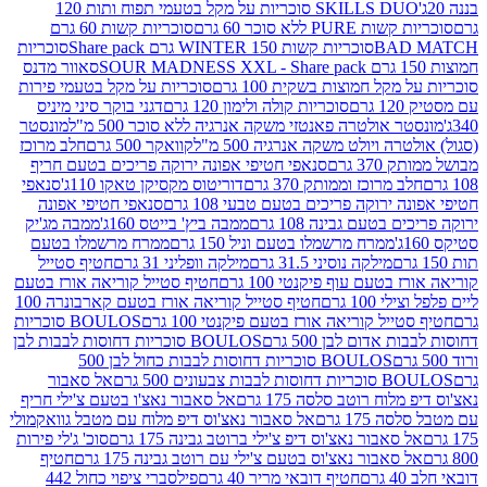
SKILLS DUO סוכריות על מקל בטעמי תפוח ותות 120
P ללא סוכר 60 גרם
סוכריות קשות 60 גרם
BAD
סוכריות קשות WINTER 150 גרם Share pack
סוכריות
סאוור מדנס
קל חמוצות בשקית 100 גרם
סוכריות על מקל בטעמי פירות
סוכריות קולה ולימון 120 גרם
דגני בוקר סיני מיניס
 אולטרה פאנטזי משקה אנרגיה ללא סוכר 500 מ"ל
מונסטר
ה ויולט משקה אנרגיה 500 מ"ל
קוואקר 500 גרם
חלב מרוכז
3 גרם
סנאפי חטיפי אפונה ירוקה פריכים בטעם חריף
 מרוכז וממותק 370 גרם
דוריטוס מקסיקן טאקו 110ג'
סנאפי
ירוקה פריכים בטעם טבעי 108 גרם
סנאפי חטיפי אפונה
בטעם גבינה 108 גרם
ממבה ביץ' בייטס 160ג'
ממבה מג'יק
ממרח מרשמלו בטעם וניל 150 גרם
ממרח מרשמלו בטעם
מילקה נוסיני 31.5 גרם
מילקה וופליני 31 גרם
חטיף סטייל
בטעם עוף פיקנטי 100 גרם
חטיף סטייל קוריאה אורז בטעם
100 גרם
חטיף סטייל קוריאה אורז בטעם קארבונרה 100
יל קוריאה אורז בטעם פיקנטי 100 גרם
BOULOS סוכריות
אדום לבן 500 גרם
BOULOS סוכריות דחוסות לבבות לבן
BOULOS סוכריות דחוסות לבבות כחול לבן 500
 צבעונים 500 גרם
אל סאבור
וח רוטב סלסה 175 גרם
אל סאבור נאצ'ו בטעם צ'ילי חריף
175 גרם
אל סאבור נאצ'וס דיפ מלוח עם מטבל גוואקמולי
סאבור נאצ'וס דיפ צ'ילי ברוטב גבינה 175 גרם
סוכ' ג'לי פירות
סאבור נאצ'וס בטעם צ'ילי עם רוטב גבינה 175 גרם
חטיף
חטיף דובאי מריר 40 גרם
פילסברי ציפוי כחול 442