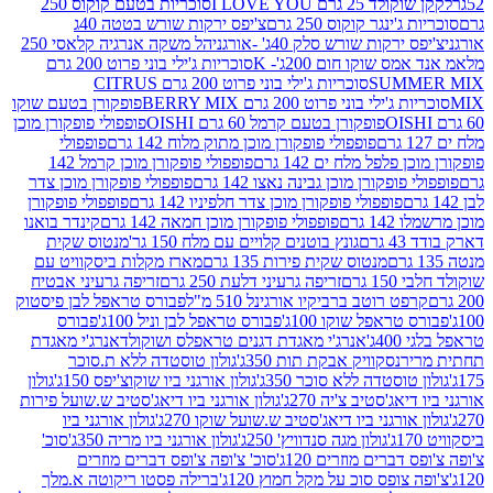
2 גרם I LOVE YOU
סוכריות בטעם קוקוס 250
ינגר קוקוס 250 גרם
צ'יפס ירקות שורש בטטה 40ג
רקות שורש סלק 40ג' -אורגני
הל משקה אנרגיה קלאסי 250
 שוקו חום 200ג'- K
סוכריות ג'ילי בוני פרוט 200 גרם
SUM
סוכריות ג'ילי בוני פרוט 200 גרם CITRUS
ילי בוני פרוט 200 גרם BERRY MIX
פופקורן בטעם שוקו
פופקורן בטעם קרמל 60 גרם OISHI
פופפולי פופקורן מוכן
פופפולי פופקורן מוכן מתוק מלוח 142 גרם
פופפולי
פלפל מלח ים 142 גרם
פופפולי פופקורן מוכן קרמל 142
ופקורן מוכן גבינה נאצו 142 גרם
פופפולי פופקורן מוכן צדר
פופפולי פופקורן מוכן צדר חלפיניו 142 גרם
פופפולי פופקורן
גרם
פופפולי פופקורן מוכן חמאה 142 גרם
קינדר בואנו
ם
גונץ בוטנים קלויים עם מלח 150 גר'
מנטוס שקית
מנטוס שקית פירות 135 גרם
מארז מקלות ביסקוויט עם
גרם
זריפה גרעיני דלעת 250 גרם
זריפה גרעיני אבטיח
ט רוטב ברביקיו אורגינל 510 מ"ל
פבורס טראפל לבן פיסטוק
טראפל שוקו 100ג'
פבורס טראפל לבן וניל 100ג'
פבורס
ג'
אנרג'י מאגדת דגנים טראפלס ושוקולד
אנרג'י מאגדת
ר
נסקוויק אבקת תות 350ג'
גולון טוסטדה ללא ת.סוכר
וסטדה ללא סוכר 350ג'
גולון אורגני ביו שוקוצ'יפס 150ג'
גולון
אג'סטיב צ'יה 270ג'
גולון אורגני ביו דיאג'סטיב ש.שועל פירות
אורגני ביו דיאג'סטיב ש.שועל שוקו 270ג'
גולון אורגני ביו
גולון מגה סנדוויץ' 250ג'
גולון אורגני ביו מריה 350ג'
סוכ'
ברים מוזרים 120ג'
סוכ' צ'ופה צ'ופס דברים מוזרים
צופס סוכ על מקל חמוץ 120ג'
ברילה פסטו ריקוטה א.מלך