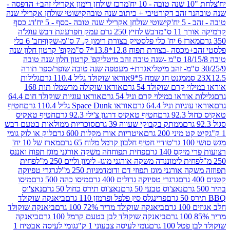
מרכז שולחן רימון אקרילי זהב+ הדפסה -
ר זהב דקורטיבי + כיתוב שנה טובה
קישוטי שולחן אקרילי שנה
יח'
קישוטי שולחן אקרילי שנה טובה -כסף - 5 יח'
דג כסף
 ס"מ
דבש לחיץ 250 גרם עמק חפר
עוגת דבש עוגל'ה
טיק בצורת רימון ק. 7 ס"מ-שקוף
חב' 6 כלי
 -בצורת תפוח 12.8*13.8*7 ס"מ
קופ' קרטון חלון שנה
קפ' קרטון חלון שנה טובה
אגרת+ מעטפה שנה טובה שופר/ספר תורה
מגנט חג שמח 5*9
אוראו שוקולד גליל 110.4 גרם
גלילות
קרם שוקולד 54 גרם
אוראו שוקולה מרשמלו תות 168
ראו במילוי קרם וניל 54 גרם
אוראו עוגיות שוקולד חום 64.4
ת וניל 64.4 גרם
אוראו Space Dunk גליל 110.4 גרם
חטיף
גרם
חטיף טאקיס דרגון צ'ילי 92.3 גרם
חטיף טאקיס
ממתק בקבוקי שעווה 39 גרם
סוכריות ממולאות בטעם דבש
יני 200 גרם
איטריות אורז מקלות 600 גרם
לוק או לוק גומי
טודיי חטיף חלבון קרמל מלוח 65 גרם
מארז של 10 יח'
ס 140 גרם
פחית תפוחחה משקה אורגני מוגז תפוח ואננס
ת לימוננדה משקה אורגני מוגז- לימון וליים 250 מ"ל
פחית
אורגני מוגז תפוזי דם ודומדמניות 250 מ"ל
גרגרי טפיוקה
גרגרי טפיוקה גדולים 400 גרם
מיסו כהה 500 גרם
מיסו
נאצ'וס טבעי 50 גרם
נאצ'וס תירס כחול 50 גרם
נאצ'וס
פרינגלס סין פלפל ופרמזן 110 גרם
ביאנקה שוקולד
ם
ביאנקה שוקולד מריר 72% 100 גרם
ביאנקה שוקולד
ביאנקה שוקולד לבן בטעם קרמל 100 גרם
ביאנקה
100 גרם
גומי לעיסה צבעוני 1 ק"ג
גומי לעיסה אבטיח 1