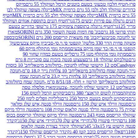
בון טבעוני בטעם בוטנים קרמל ושוקולד 55 גרם
מיקס
 ולבן 55 גרם כרמית MIX
בייגלה מצופה שוקולד לבן
בייגלה מצופה שוקולד חלב 55 גרם כרמית MIX
חטיף
עם פירות יבשים 175גר'
חטיף דגנים בתוספת אגוזים ושוקולד
חטיף גרונלה בתוספת צימוקים 175 גר'
טופי כדורים בטעם
ם
בונ' פח דמות סנטה השומר 350 גרם SORINI
מארז
ביבונצ'יק
בונ' פח משאית קריסמס 200 גרם SORINI
בובספוג
 330 מל
שק' קונפטי פי.וי.סי-סביביון מיקס צבעים
שק'
וי.סי-כד שמן מיקס צבעים
ממתק גומי מתקלף מיקס 60
י מתקלף מנגו 75 גרם
לייס בטעם כמהין שחור 90
קולד 18 גרם
צעצוע סנטה בובות עם סוכריות 8 גרם
1 קישוטי שולחן לחנוכה -כחול/זהב מיטאלי
חב' 10 כוסות
 שמח כחול/זהב מיטאלי
חב' 10 צלחות נייר ק.18 ס"מ-חנוכה
הב מיטאלי
חב' 10 צלחות נייר ק.23 ס"מ-חנוכה שמח
יטאלי
קפ' קרטון + חלון- 8/51/18 ס"מ -חנוכה שמח כחול/זהב
עוני
מארז סלסלה טסה
לוטוס קראנצ'י 380 גרם
ביסקויט קרמל לוטוס 156
לוטוס בטעם קרמל 250 גרם
גליליות וופלים לימון 250
ד איש שלג 150 גרם
סנטה וורלד סנטה,איש שלג ומלאך
סנטה וורלד סנטה קלאוס שקית 108 גרם
סנטה וורלד מיקס
 במגף 243 גרם
סנטה וורלד מיקס שוקולד קריסמס בכוס
י פינגווין 70ג'
היידי איש שלג 70ג'
היידי איש שלג 150ג'
קינדר
3xג' 45ג'
שוקולד קינדר בצורת סנטה קלאוס
קריסמיס כוכב קטן 40 ג
קינדר קריסמס שוקולד 150ג'
קינדר
בנים 75ג'
פררו קריסמס רושר כוכב 37.5 ג'
דופלו קריסמיס