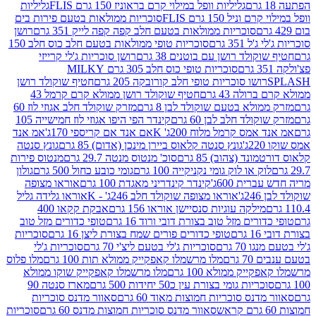
גליליות וופל במילוי קרם בראוניז 150 גרם FLIS
גליליות
יל 150 גרם FLIS
סוכריות ממולאות בטעם פירות בים
סוכריות ממולאות בטעם חלב קפה קפה לייק 351 גרם
רושן
351 גרם
סוכריות טופי ממולאות בטעם חלב כוס חלב 150
ולד רושן עם בוטנים 38 גרם
רושן סוכריות ג'לי קרייזי
סוכריות טופי כוס חלב 305 גרם MILKY
ושו סוכריות טופי חלב קורובקה 205 גרם
חטיף שוקולד רושן
לה 43 גרם
חטיף שוקולד רושן ממולא קרם קרמל 43
ולא בטעם שוקולד לבן 8 גרם
מזרק שוקולד חלב אגוזי לוז 60
לד חלב לבן 60 גרם
קינדר הפי היפו אגוזי לוז חמישייה 105
מס קרמל מלוח 200ג' K
אם אנד אם קריספי 170ג'
אמ אנד
גונץ סנטה קלאוס ביירן מינכן (אדום) 85 גרם
גונץ סנטה
ד (צהוב) 85 גרם
סוכ' מנטוס מנטה 29.7 גרם
מנטוס פירות
ק או לוק גומי נקניקייה 100 גרם
גומי כובע כחול 500 גרם
גולון
ית 600ג'
קינדר קינדריני מאגדת 100 גרם
אוראו מצופה
'
אוראו מצופה שוקולד חלב 246ג' - K
אוראו גלידה גליל
ילקה עוגיות סנסיישן אוראו 156 גרם
אבקת קקאו 400
רים מזל טוב בצורת דובי ורוד 16 גרם
טופי כדורים מזל טוב
ם
טופי כדורים פורים שמח בצורת ליצן 16 גרם
סוכריות
70 גרם
סוכריות ג'לי בטעם ליצ'י 70 גרם
סוכריות ג'לי
גרם
מלו מרשמלו קאפקייק ממולא תות 100 גרם
מלו פלוס
יק ממולא 100 גרם
מלו מרשמלו קאפקייק שוקו ממולא
יות גומי בצורת עין כ50 יחידות 500 גרם
מארז סנטה 90
נס סוכריות חמוצות מאוד 60 גרם
סאוור מדנס סוכריות
סאוור מדנס סוכריות חמוצות מדנס 60 גרם
סוכריות