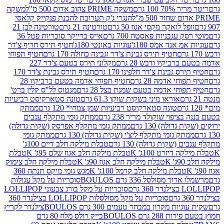
 100 גרם
משקה PRIME צהוב אדום 500 מ"ל
משקה
הנגרי ג'ק תערובת להכנת פנקייק קלאסי
ל לואקר מקסי אגוז 50 גרם
טורטינה 21 גרם
טורטינה לבן 21
 עגבניות פאסטה 700 גרם
אייס ברייקר סוכריות פטל 36
מ אנד אמס 180ג'
עוגיות באונטי 180ג'
חטיף תירס חריף צ'דר
חטיף תירס גבינת צ'דר וגבינה כחולה 170 גרם
חטיף תפוחי
ביקיו ודבש 28 גרם
מקלוני תירס בטעם צ'דר 227
 גבינת צ'דר חלפינו 170 גרם
חטיף תירס גבינת צ'דר 170
חי אדמה 28 גרם
חטיף תפוחי אדמה בטעם ברביקיו 28
וחי אדמה בטעם שמנת בצל 28 גרם
מנטוס לל"ס קלין ברט'
אוראו מיני בשקית שוקו 61.3 גרם
טונה סטארקיסט רביעיות
טונה סטארקיסט רביעיות שמן צמחי* 120 גרם
ממתק
יפוי שוקולד מריר 238 גרם
ממתק גומי מתקלף ענבים
דולה) 130 גרם
ממתק גומי מתקלף אפרסק (שקית גדולה)
ק גומי מתקלף ליצ'י (שקית גדולה) 130 גרם
ממתק גומי
(שקית גדולה) 130 גרם
טבלת מילקה חלב דיים 100ג'
דיזרט 100ג' K
טבלת מילקה חלב אגוז שלם 95ג' K
טבלת
K
טבלת מילקה חלב אגוז 90ג' K
טבלת מילקה חלב צימוק
טבלת מילקה חלב קרמל 100ג' K
מגש גומי מיקס תנתה 360
 מסולסל 336 גרם BOULOS
סוכריות על מקל עגולות
 גרם
סוכריות על מקל בורג צבעוני LOLLIPOP
סוכריות על מקל מסולסלות LOLLIPOP בצילנדר 360
ות מקרון במבחר טעמים 300 גרם BOULOS
צילנדר לקריץ
28 גרם BOULOS
בייק רולס מלח 80 גרם