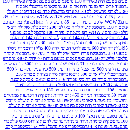
ת עשירייה 150 גרם
פס טעים בטעם אבטיח עשירייה 150
דפי מנטה תות אדום 0.6 גרם
לארבי מרשמלו אבטיח
מרשמלו לב 180ג'
לארבי מרשמלו פרח 180ג'
הריבו מרשמלו
הריבו מרשמלו אקזוטיק 175ג'
WOW Z קלסטרס פירות 85
 85 גרם
שוקולד Angel hair צמר גפן עם
טבלת שוקולד דובאי לבן 200 גרם
טבלת שוקולד דובאי
WOW Z רופ משפחתי פירות 100 גרם
מקל סבא צבעוני
 סבא כחול לבן 144 גרם
מקל סבא ורוד לבן 144 גרם
קלבי
ולד 40 גרם
גולון דיאג'סטיב תפוז 280ג'
גולון באטר פליי
ב 600 גרם
פולרטי חטיפי קרח 400 מ"ל ורוד
ממרח נוטלה
טבלת פררו רושר שוקולד מריר 70% 90 גרם
ביצת קינדר
60 גרם
מסטיק אגוגו בטעם פירות 40 יחידות 330 גרם
ריצ
טעם גבינה 91 גרם
מרשמלו כובע כחול לבן 500 גרם
מרשמלו
50 ג
מרשמלו מיני ורוד פיני 500 ג
מרשמלו גולף כחול 500
לף אדום 500 גרם
סוכריות סודה בצורת טטריס 216
סודה בצורת כלי עבודה 216 גרם
סוויטאנגו אבקה להכנת
סוויטאנגו ממתיק 700 גרם
סוכריות סודה בצורת
סוכריות סודה בצורת פיצה 180 גרם
מרשמלו חטיפי
ממרח תמרים 450 גרם קליית גת
שקית ההפתעות ממתקים
וני
טרנד לארבי מנגו וקשיו 28ג'
טרנד לארבי תות שלם מיובש
ד לארבי תות שלם מיובש שוקו 60ג'
טרנד לארבי תות שלם
6ג'
מארז ממתקים שקית הפתעה טסה
ג'מבו טורטילה
נת נאצ'ו 100 גרם
ג'מבו טורטילה צ'יפס בטעם ברביקיו
ית שימחת תורה בינונית
תערובת להכנת צ'ורוס 500ג'
פילסברי
 453 גרם
פילסברי ציפוי קרמל מלוח 453ג'
פילסברי קרם