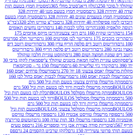
נוטלה 200 גרם
גולון טווינס ללא ת.סוכר 147ג'
גולון סנדוויץ'
250ג'
גולון דיאג'סטיב מוזלי 365ג'
מסטיק חמוץ בטעם תות
מסטיק חמוץ בטעם מנגו 40 יחידות 328
 בטעמים שונים 40 יחידות 328 גרם
מסטיק חמוץ בטעם
רה 40 יחידות 328 גרם
בד"צ טורינו חלב 320ג'
בד"צ
100ג'
הריבו בלוני לבבות 140 גרם
הריבו נחשים תאומים
שקית 160 גרם דובי צבעוני
הריבו מיקס אדומים 175
ים 175 גרם
ריטר לבן סמרטיס 100 גרם
ריטר חלב סמרטיס
יטוס רוטב דיפ סלסה חריף עדין 300 גרם
דוריטוס רוטב דיפ
ם
דוריטוס רוטב דיפ סלסה חריף 300 גרם
דוריטוס
ת חמוצה ושום 280 גרם
קווסט עוגיית חלבון שוקולד
 עוגיית חלבון חמאת בוטנים שוקולד צ'יפס
מארז לקקן ברבי 30
קינדר ג'וי שלישייה 60 גרם
מרשמלו 150 גר – סוניק
מארז
מס צבעוני 18 יח' 270 גרם
מרשמלו פרחים יאמס 160
בבות יאמס 160 גרם
מרשמלו לבבות יאמס כחול לבן 160
ממתק מרשמלו פרחים צבעוני בטעם תות וניל 500 גרם
ממתק מרשמלו לבבות ורוד לבן בטעם תות וניל 500 גרם
ממתק מרשמלו מסולסל BOULOSתכלת לבן בטעם תות וניל
ממתק מרשמלו מסולסל BOULOSורוד לבן בטעם תות וניל 500
ממתק מרשמלו כריות ורוד,לבן בטעם תות וניל 500 גרם
ממתק מרשמלו מסולסל צבעוני BOULOSבטעם תות וניל
ין מרשמלו טוויסט אבטיח 120 גרם
פופין מרשמלו טוויסט
פופין מרשמלו 3D תות שדה 100 גרם
קטשופ סרירצ'ה
סוכריות סודה בצורת אבן נייר ומספרים 216 גרם
פס טעים
טי עשירייה 150 גרם
לקקן שרביט הקסמים 24 גרם
פס