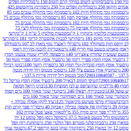
ביסקוויט לוטוס במילוי קרם לוטוס 150 גרם
גליליות וופלים
 גרם
גליליות וופלים וניל 250 גרם
היינץ מיוקטשופ 425
י מתקלף חיות 102 גרם
ממתק גומי מתקלף ענבים מנגו 85
י מתקלף אפרסק תפוז 85 גרם
ממתק גומי מתקלף ענבים 75
י מתקלף חיות 102 גרם
ממתק גומי מתקלף ענבים 75
י מתקלף אפרסק 75 גרם
ממתק גומי מתקלף ליצ'י 75
לוטיזן ביטקוין 1 ק"ג
מטבעות מולטיזן 5 ש"ח 1 ק"ג
הרשי
 מיקס 181 גרם
הרשי לבבות אקסטרה קרימי 181 גרם
הרשי
שוקולד 102 גרם
ג'ולי ראנצ'ר גומי מארז לב 107 גרם
נודלס
בטעם עוף חריף 140 גרם
אטריות להכנה מהירה ראמן
שחורה צאצ'רוני 140 גרם
צופה לקריץ שטוח צבעוני חמוץ
מץ חומץ ספריי רימון 50 גרם
עיד אומץ חומץ ספריי מטף 50
 חומץ סוכריה+גלי חמוץ 50 גרם
פררו רושר 100ג'
בוטן רביולי
ף אורז בטעם צ'לי 120 גרם
סוכ' מנטוס רול יחידה מנטה
סוכ' מנטוס רול יחידה פירות 37.5ג' -
72901
חטיפי חומוס דבאייל 200 גרם
עיד אומץ חומץ טריפל ג'ל
ברגן שוקוצ'יפס ש.לבן חמוציות 130ג'
ברגן רויאל חמאה
בונבוניירה רפאלו 240 גרם
קנדי שוגר סאוור 100 גרם תפוח
וור 100 גרם תפוח
קנדי שוגר סאוור 100 גרם
 מרסי פטיטס מיניאטור 125ג'
עיד לקקן אסלה טבילה +
לקקן פח אשפה טבילה +אבקה 40 גרם
ד"ר פפר קרם תות
 פפר קרם סודה 355 מ"ל
סאוור פאצ' פטל שקית 102
יל בטעם פאנטה 37.5 גרם
וופל ג'נסן-וופל טוסט 12 יח'
בקרסלנד-סטרופ וופל הולנדי 250 גרם
תחנת רוח וופל
קינדר שוקו בונס קריספי 67.2 גרם
גומי ענקי