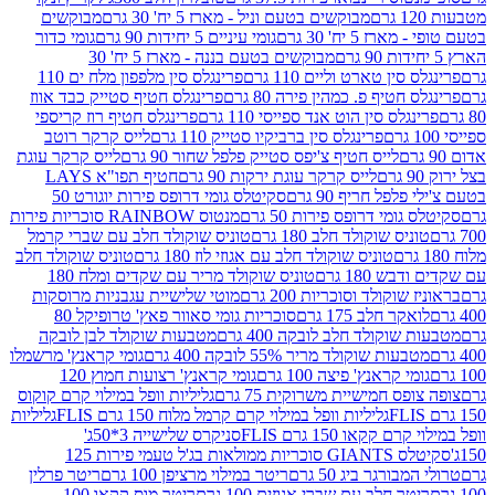
מבוקשים בטעם וניל - מארז 5 יח' 30 גרם
מבוקשים
5 יח' 30 גרם
גומי עיניים 5 יחידות 90 גרם
גומי כדור
מבוקשים בטעם בננה - מארז 5 יח' 30
ין טארט וליים 110 גרם
פרינגלס סין מלפפון מלח ים 110
חטיף פ. כמהין פירה 80 גרם
פרינגלס חטיף סטייק כבד אווז
לס סין הוט אנד ספייסי 110 גרם
פרינגלס חטיף רוז קריספי
פרינגלס סין ברביקיו סטייק 110 גרם
לייס קרקר רוטב
לייס חטיף צ'יפס סטייק פלפל שחור 90 גרם
לייס קרקר עוגת
לייס קרקר עוגת ירקות 90 גרם
חטיף תפו"א LAYS
פל חריף 90 גרם
סקיטלס גומי דרופס פירות יוגורט 50
ומי דרופס פירות 50 גרם
מנטוס RAINBOW סוכריות פירות
יס שוקולד חלב 180 גרם
טוניס שוקולד חלב עם שברי קרמל
טוניס שוקולד חלב עם אגוזי לוז 180 גרם
טוניס שוקולד חלב
 180 גרם
טוניס שוקולד מריר עם שקדים ומלח 180
וקולד וסוכריות 200 גרם
מוטי שלישיית עגבניות מרוסקות
ר חלב 175 גרם
סוכריות גומי סאוור פאץ' טרופיקל 80
וקולד חלב לובקה 400 גרם
מטבעות שוקולד לבן לובקה
ות שוקולד מריר 55% לובקה 400 גרם
גומי קראנץ' מרשמלו
י קראנץ' פיצה 100 גרם
גומי קראנץ' רצועות חמוץ 120
ס חמישיית משרוקית 75 גרם
גליליות וופל במילוי קרם קוקוס
גליליות וופל במילוי קרם קרמל מלוח 150 גרם FLIS
גליליות
קקאו 150 גרם FLIS
סניקרס שלישייה 3*50ג'
סקיטלס GIANTS סוכריות ממולאות בג'ל טעמי פירות 125
ורגר ביג 50 גרם
ריטר במילוי מרציפן 100 גרם
ריטר פרלין
ר חלב עם שברי אגוזים 100 גרם
ריטר מוס קקאו 100