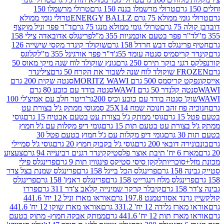
טרולי מרשמלו בננה 150 גרם
טרולי מרשמלו 150
לא 75 גרם ENERGY BALLZ
טרולי גומי ממולא
גרם
טרולי גומי ממולא מנגו 75 גרם
ד"ר פפר וניל מוקצף
 פפר בטעם אוכמניות 355 מ"ל
פרינגלס אדובאדה צילי 158
נגלס דבש חרדל 158 גרם
שוקולד קינדר מקסי שישייה 126
ריסמיס סנטה עומד 55ג'
ד"ר פפר אורגינל 355 מ"ל
קלוגס
 בוקר תירס 250 גרם
גונץ שוקולד לוח שנה מיקי מאוס 50
 את הקרח 50 גרם
צילינדר
50 גרם MORITZ WAWI
סנטה שקית 200 גרם
לנדר 50 גרם WAWI
סנטה בודד עם כובע 80 גרם
 סנטה בודד עם כובע וכיס 200גר'
ריטר חלב עם אמיצ'לי 100
 זהב חנוכה שמח 25X14 סמ
גוסי ממתק ג'ל בצורת עט
ם
גוסי ממתק ג'ל בצורת עט בטעם אבטיח 15 גרם
גוסי
ורת עט בטעם תות 15 גרם
גומי דיפ מקלות עם ג'ל חמוץ
ם
גומי דיפ מקלות עם ג'ל חמוץ בטעם פטל 30
דובאי 200 גרם
גוסי ג'ל בקבוק חמוץ 20 גרם
גוסי ג'ל סמיילי
וצר פלסטיק
קינדר דגנים רביעייה 94 גרם
צעצוע
סוכריות
לקקן סיסי סטיקס פינגווין תות 9 גרם
פרינגלס פילי
רם
פרינגלס הכל בייגל 158 גרם
פרינגלס שמנת בצל צדר
נגלס מלח וינגרייט 158 גרם
פרינגלס ראנץ' 158 גרם
פרינגלס
קיבלר קרקר שמינייה קלאב צ'דר 311 גרם
פררו
אסורטמנט 197.8 גרם
אוראו מארז וניל 12 יח' 441.6
ידה 12 יח' 331.2 גרם
אוראו מארז שוקו 12 יח' 441.6
ת 12 יח' 441.6 גרם
ממתק אבקה חמוץ- מתוק בטעם