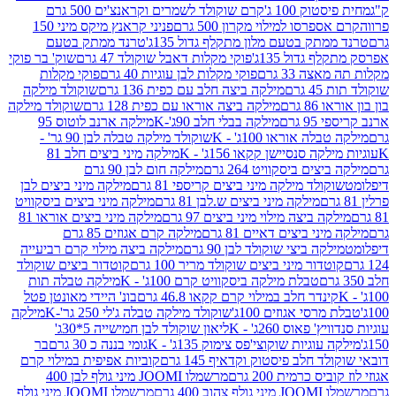
ק 100 ג'
קרם שוקולד לשמרים וקראנצ'ים 500 גרם
רסו למילוי מקרון 500 גרם
פניני קראנץ מיקס מיני 150
תק בטעם מלון מתקלף גדול 135ג'
טרנד ממתק בטעם
גדול 135ג'
פוקי מקלות דאבל שוקולד 47 גרם
שוק' בר פוקי
 33 גרם
פוקי מקלות לבן עוגיות 40 גרם
פוקי מקלות
רם
מילקה ביצה חלב עם כפית 136 גרם
שוקולד מילקה
 גרם
מילקה ביצה אוראו עם כפית 128 גרם
שוקולד מילקה
גרם
מילקה בבלי חלב 90ג'-K
מילקה ארנב לוטוס 95
ה אוראו 100ג' - K
שוקולד מילקה טבלה לבן 90 גר' -
ה סנסיישן קקאו 156ג' - K
מילקה מיני ביצים חלב 81
ים ביסקוויט 264 גרם
מילקה חום לבן 90 גרם
ולד מילקה מיני ביצים קריספי 81 גרם
מילקה מיני ביצים לבן
מילקה מיני ביצים ש.לבן 81 גרם
מילקה מיני ביצים ביסקוויט
 ביצה מילוי מיני ביצים 97 גרם
מילקה מיני ביצים אוראו 81
י ביצים דאיים 81 גרם
מילקה קרם אגוזים 85 גרם
קה ביצי שוקולד לבן 90 גרם
מילקה ביצה מילוי קרם רביעייה
דור מיני ביצים שוקולד מריר 100 גרם
קוטדור ביצים שוקולד
טבלת מילקה ביסקוויט קרם 100ג' - K
מילקה טבלה תות
נדר חלב במילוי קרם קקאו 46.8 גרם
בונ' היידי מאונטן פטל
סי אגוזים 100ג'
שוקולד מילקה טבלה ג'לי 250 גר'-K
מילקה
פאוס 260ג' - K
ליאון שוקולד לבן חמישייה 5*30ג'
וגיות שוקוצי'פס צימוק 135ג' - K
גומי בננה כ 30 גרם
בר
 חלב פיסטוק וקדאיף 145 גרם
קוביות אפיפית במילוי קרם
 כרמית 200 גרם
מרשמלו JOOMI מיני גולף לבן 400
400 גרם
מרשמלו JOOMI מיני גולף