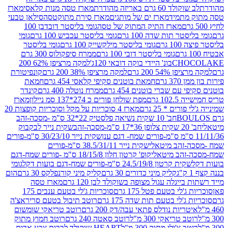
ד 60 גרם באריזה מהודרת
מארז טסה מנות קלאסי
מארז
מתמיד
מארז ים של מותגים
מארז סירת מתוקטסה
סילאן טבעי
מארז התיק המתוק של טסה
גומי בליסטר דובדבן 100
טר תות שדה 100 גרם
גומי בליסטר עכביש 100 גרם
גומי
 גרם
גומי בליסטר מילקשייק 100 גרם
גומי בליסטר
גומי בליסטר דובי 100 גרם
ממרח סיפקולוס 300 גרם
CHO
בונ' היידי בוקה דובאי 120ג'
למקה מרציפן 62% 200
54% 200 גרם
למקה מרציפן 38% 200 גרם
קונפיטורת
3 גרם
חמאת בוטנים סקיפי קלאסי 454 גרם
חמאת
עם שברי בוטנים 454 גרם
ממרח נוטלה 400 גרם
קינדר
10 גרם
מפת שולחן פורים כ 274*137 סמ ניילון
מארז
רים * 25 גרם
מארז 4 סוכריות על מקל וסוכריות קופצות 20
חב' 10 שקית נשיאה פלסטיק 22*32 ס"מ -מסכה-זהב
כה-זהב
שקית נייר לבקבוק
שקית נייר 30/23/10 ס"מ-פורים
-זהב מיטאלי
שקית נייר 38.5/31/11 ס"מ-פורים
זהב מיטאלי
קופ' קרטון חלון 18/15/8 ס"מ -פורים שמח-דגם
קית קרטון 24.5/19/8 ס"מ-פורים שמח-דגם בועות דקל
גומי
קליק מיני כדורים 30 גרם
קליק מיני קורנפלקס 30 גרם
הום
ייגלה עגול מצופה בשוקולד לבן 120 גרם
מארז טסה
'לי בטעם פטל 175 גרם
סוכריות ג'לי בטעם ענבים 175
ג'לי בטעם תות שדה 175 גרם
רוטב תיבול בטעם סריראצ'ה
ריות נודלס פתאי עבה/דק 200 גרם
רוטב טריאקי שומשום
ב טריאקי 300 מ"ל
רוטב סאטה 240 גרם
רוטב חמוץ מתוק
ב צ'ילי מתוק 300 מ"ל
HEART שוקולד לבבות צבע אדום