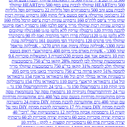
ולד לבבות צבע כסף 500 גרם
HEART שוקולד
50 גרם
סניקרס וופל גליליות 22 גרם
טוויקס וופל גליליות
ו טורטילה צ'יפס בטעם צ'ילי מתוק 100 גרם
קינג עוגיות רכות
ס ללת''ס 160 גרם
קינג עוגיות רכות צ'יפס קרמל מלוח 160
יות רכות שוקולד מריר צ'יפס חלבון 160 גרם
מרק ראמן פיקנטי
 גרם
גולון שרקיז ללא גלוטן טו-גו 160ג'
גולון שוקובום
 120ג'
טבלת פררו רושר מקדמיה ואגוז לוז 90 גרם
קינדר
נדס 120 גרם
קינדר הפי מומנטס 161 גרם
מילקה עוגת
מילקה טבלה צימוק אגוז חדש 270ג' - K
מילקה טראפל
שקית מארס מיני מיקס 400 גרם
קראנצ'י רואופ בטעם
אם אנד אם בוטנים 220ג'
מנורת 3 המשאלות סוכריות 9.6
לד לבן להמסה 28% קקאו בד"צ 750 גרם
מטבעות
 קקאו בד"צ 750 גרם
מטבעות שוקולד מריר
קינדר בואנו מיני מיקס 205
ראו במילוי קרם וניל 66 גרם
אוראו בראוניז 154 גרם
אוראו
אוראו קראנצ'י בייטס 110 גרם
אוראו גולדן 154 גרם
מילקה
מרשמלו 150 גר – ברבי 24 יחידות
מרשמלו 150 גר –
מרשמלו נקניקייה 10 גרם
מארז טסה של בוננזה
מארז טסה
עוגיות מזרחיות בטעם שום בצל 400 גרם אחוה
עוגיות מזרחיות
ערכה להכנת ממתק DIY טיפות 24 גרם
ערכה
 17 גרם
ערכה להכנת ממתק DIY גומי על
ממתק אבקה מדליקה 12 גרם
הנשיקות שלי "דובי" 40
 סוכריות כוכב 60 גרם
תיק יצירה סוכריות לב 60 גרם
תיק
פרח 60 גרם
סוכריות קופצות + לקקן - גלידה 10