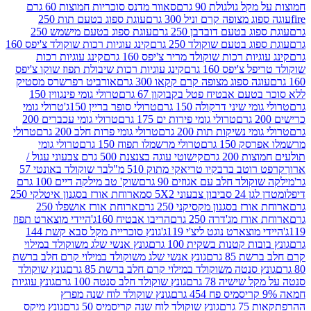
 גולגולת 90 גרם
סאוור מדנס סוכריות חמוצות 60 גרם
 מצופה קרם וניל 300 גרם
עוגת ספוג בטעם תות 250
 בטעם דובדבן 250 גרם
עוגת ספוג בטעם מישמש 250
ג בטעם שוקולד 250 גרם
קינג עוגיות רכות שוקולד צ'יפס 160
יות רכות שוקולד מריר צ'יפס 160 גרם
קינג עוגיות רכות
'יפס 160 גרם
קינג עוגיות רכות שיבולת תפוז שוקו צ'יפס
ה ספוג מצופה קרם קקאו 300 גרם
אורביט רפרשרס מסטיק
עם אבטיח פטל בקבוקון 67 גרם
טרולי גומי פינגווין 150
י שיני דרקולה 150 גרם
טרולי סופר בריין 150ג'
טרולי גומי
טרולי גומי פירות ים 175 גרם
טרולי גומי עכברים 200
י נשיקות תות 200 גרם
טרולי גומי פרות חלב 200 גרם
טרולי
150 גרם
טרולי מרשמלו תפוח 150 גרם
טרולי גומי
200 גרם
קישוטי עוגה בצנצנת 500 גרם צבעוני עגול /
טב ברבקיו טריאקי מתוק 510 מ"ל
בר שוקולד באונטי 57
ולד חלב עם אגוזים 90 גרם
שוק' טב מילקה דיים 100 גרם
יבון צבעוני 5X2 סמ
ארוחת אורז בסגנון איטלקי 250
ז בסגנון מקסיקני 250 גרם
ארוחת אורז אושפלו 250
ז מג'דרה 250 גרם
הריבו אבטיח 160ג'
היידי מוצארט תפוז
וצארט נוגט ליצ'י 119ג'
גונץ סוכריית מקל סבא קשת 144
ת קטנות בשקית 100 גרם
גונץ אנשי שלג משוקולד במילוי
85 גרם
גונץ אנשי שלג משוקולד במילוי קרם חלב ברשת
 סנטה משוקולד במילוי קרם חלב ברשת 85 גרם
גונץ שוקולד
שישיה 78 גרם
גונץ שוקולד חלב סנטה 100 גרם
גונץ עוגיות
גונץ שוקולד לוח שנה מפרץ
גרם
גונץ שוקולד לוח שנה קריסמיס 50 גרם
גונץ מיקס