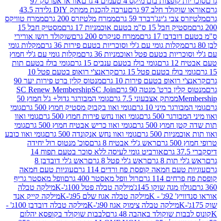
פצות בום מיקס 4 טעמים 4 גרם
אוראו אפרסק 97
ולד חלב 97 גרם
ערכה להכנת ממתק DIY גלידה 43.5
בי ג'ינג'רברד 59 גרם
ממרח מלטיזרס 200 גרם
ממרח טוויקס
בל 15 ס"מ בטעם אוכמניות 17 גרם
מסטיק חבל 15
בן 17 גרם
ממרח סניקרס 200 גרם
שוקולד רושן אורירי
מקלות גומי עם ג'לי וסוכריות בטעם פירות 36 גרם
מקלות גומי
ריות בטעם פטל ואוכמניות 36 גרם
מקלות גומי עם ג'לי חמוץ
רם
גומי בולז בטעם ענבים 15 גרם
גומי בולז בטעם תות
בולז בטעם פטל 15 גרם
קראנצ'י רואופ בטעם פטל 10
רואופ בטעם פירות 10 גרם
מנטוס קלין ברט פירות יער 90
ין ברט' מנטה 90 גרם
SC Join
SC Renew Membership
M
ממתק אצבעוני 7.5 גרם
גומי המבורגר גדול+ ג'ל חמוץ 50
גר מיני 10 גרם
גומי ואוו בקבוק מסטיק חמוץ 500 גרם
גומי
גר 500 גרם
גומי ואוו נחש פירות חמוץ 500 גרם
גומי ואוו
מוץ 500 גרם
גומי ואוו כריש אבטיח חמוץ 500 גרם
גומי
ות 500 גרם
גומי ואוו נחש אנקונדה 500 גרם
גומי ואוו כובע
רם
ראש ג'לי אבטיח 8 גרם
סוכ' מנטוס רול יחידה
אורביט גומי לעיסה ללא סוכר בטעם תפוח 14
תות 8 גרם
ראש ג'לי פטל 8 גרם
ראש ג'לי דובדבן 8
עם חמאה קופסת פח ורדים 114 גרם
עוגיות טעם חמאה
 114 גרם
רול וופל מאסטר 400 גרם
וופל מאסטר גריף
ון מגה שוקו 145ג'
מילקה טבלה פטל 100ג'-K
מילקה טבלה
ג' - K
מילקה טבלה אגוז שלם 95ג'-K
מילקה קייק אנד
מילקה טבלה צימוק אגוז 90ג'-K
מילקה טבלה דובדבן 100ג' -
ת שוקולד באהבה 48 גרם
לבבות שוקולד בקופסא יהלום