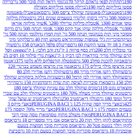
לפאי גראהם קרקר 170ג'
גומי וידאל תות סוכר 500 גר'
ברילה
לימון 190ג'
ברילה פסטו בזיליקום מוצרלה
ג'לו-פאנטונה שוקולד צ'יפס 500 גרם
סאנטאנג'לו-פאנטונה
דיי ביסתן קלינדר בטעמים שונים 251 גרם
טבלת מילקה
K
טבלת מילקה טריולד 280ג' K
שוק' מילקה אוראו
לת מילקה שוקו אנד קקס 300ג' K
גומי תנתה 500 גרם מיקס
 תות בננה
גומי תנתה 500 גר' תות חמוץ גדול
גומי תנתה 500 גר'
יות ג'לי עטופות שמחות
ראש משוגע תות 40 גרם
לקקני מיני
פרינגלס פלפל הבאנרס 158 גרם
שוק'
 200ג'
דג כסף פרווה 1 ק"ג
דג זהב חלבי- 1 ק"ג
cremo וופל
 מריר בודד
אורז לבן דביק 1 ק"ג
אצות נורי סילוור 10 דפים 25
נת סחלב 500 גרם
נסטלה קורנפלקס ללא גלוטן 375ג'
אנטון
וי בייליס 175 גרם
אנטון ברג מרציפן משמש בברנדי 220
שן אורירי מריר 80 גרם
שוקולד רושן אורירי חלב 80
ושן אורירי לבן קרמל 80 גרם
עוגיות מילקה ביסקוויט שוקולד
מארז סוכריות לעיסה תות שדה ודומדמניות 150 גרם
היידי
1ג'
טוניס שוקולד חלב עם עוגיות שוקולד צ'יפס 180
לד מריר מעולה 70% 180 גרם
טוניס שוקולד חלב עם שברי
גולון דיאג'סטיב 250ג'
גולון דיאג'סטיב ש.שועל שוק'
 קפה שקית 125 ג' PERUGINA BACI
באצ'י מיקס 3
PERUGINA
באצ'י מריר 70% קופסה 175
מארז משולב מתוק טסה
מארז טסה שובי דובי
קן רולר תות 20 גרם
יאמס אבן נייר ומספריים 18 גרם
יאמס
עם פטל 20 גרם
יאמס סוכריות סוכר חמוצות בטעם
יאמס סוכריות סוכר חמוצות בטעם תות 10 גרם
ביצת