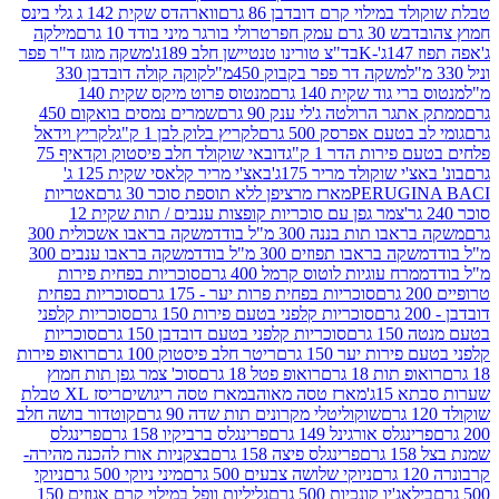
במילוי קרם דובדבן 86 גרם
ווארהדס שקית 142 ג גלי בינס
בש 30 גרם עמק חפר
טרולי בורגר מיני בודד 10 גרם
מילקה
K
בד"צ טורינו טנטיישן חלב 189ג'
משקה מוגז ד"ר פפר
משקה דר פפר בקבוק 450מ"ל
קוקה קולה דובדבן 330
 גוד שקית 140 גרם
מנטוס פרוט מיקס שקית 140
ר הרולטה ג'לי ענק 90 גרם
שמרים נמסים בואקום 450
בטעם אפרסק 500 גרם
לקריץ בלוק לבן 1 ק"ג
לקריץ וידאל
ירות הדר 1 ק"ג
דובאי שוקולד חלב פיסטוק וקדאיף 75
י שוקולד מריר 175ג'
באצ'י מריר קלאסי שקית 125 ג'
PERUGI
מארז מרציפן ללא תוספת סוכר 30 גרם
אטריות
צמר גפן עם סוכריות קופצות ענבים / תות שקית 12
 תות בננה 300 מ"ל בודד
משקה בראבו אשכולית 300
ה בראבו תפוזים 300 מ"ל בודד
משקה בראבו ענבים 300
רח עוגיות לוטוס קרמל 400 גרם
סוכריות בפחית פירות
סוכריות בפחית פרות יער - 175 גרם
סוכריות בפחית
סוכריות קלפני בטעם פירות 150 גרם
סוכריות קלפני
גרם
סוכריות קלפני בטעם דובדבן 150 גרם
סוכריות
רות יער 150 גרם
ריטר חלב פיסטוק 100 גרם
רואופ פירות
תות 18 גרם
רואופ פטל 18 גרם
סוכ' צמר גפן תות חמוץ
1ג'
מארז טסה מאוהב
מארז טסה ריגושים
ריסז XL טבלת
שוקוליטלי מקרונים תות שדה 90 גרם
קוטדור בושה חלב
גלס אורגינל 149 גרם
פרינגלס ברביקיו 158 גרם
פרינגלס
פרינגלס פיצה 158 גרם
בצקניות אורז להכנה מהירה-
ניוקי שלושה צבעים 500 גרם
מיני ניוקי 500 גרם
ניוקי
ג'יו קונכיות 500 גרם
גליליות וופל במילוי קרם אגוזים 150