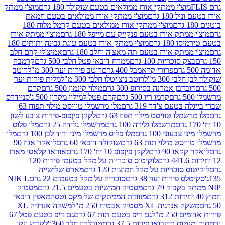
וצ'י ממתקי אורז ממולאים בטעם שוקולד 180 גרם
מוצ'י ממתק
180 גרם
מוצ'י ממתקי אורז ממולאים בטעם חמאת
מוצ'י ממתקי אורז ממולאים בטעם קרמל מלוח 180
תק אורז בטעם פנקייק עם מייפל 180 גרם
מוצ'י ממתק אורז
18 גרם
מוצ'י ממתק אורז בטעם עוגת גבינה ותותים 180
תק אורז בטעם תה מאצ'ה וחלב 180 גרם
אמיצ'לי קרם חלב
סוכריות 100 גרם
ממרח דובאי פטל חלבי 500 גרם
קרמבה
פרורי קראמבל 400 גרם
רוטב פירות יער 300 מ"ל
רוטב
 300 מ"ל
רוטב נוצ'יטלו חלבי 300 מ"ל
מלית פירות יער
דבן אמרנה בסירופ 300 גרם
מילוי קינמון 500 גרם
קרם
קרמו ריו 500 גרם
קרם פטל למילוי מקרון 500 ג'
סניידרס
טעם צ'דר 319 גרם
מלו מרשמלו טוויסט מילוי תפוח 63
לו טוויסט מילוי תפוז 63 גרם
לקקן פיןפופ-פירות צובע לשון
מרשמלו גלידה 100 גרם
מרשמלו גלידה 25 גרם
מלו פלוס
עוני 100 גרם
מלו פלוס מרשמלו מיני ורוד לבן 100 גרם
מלו
 מילוי תות 63 גרם
שוקולד דובאי 60 גרם
לואקר אגוז 90
ו 90 גרם
לקקן פיןפופ 10 יח' 170 גרם
אוראו קלאסי מארז
לוקיטוס סוכריות על מקל בטעמי פירות 120
סוכריות על מקל חמוצות 120 גרם
מארס שלישייה
פירות יער 38 גרם
סוכריה על מקל בטעמים 22 גרם
NIK L
מסטיק חמישיות בטעמים 21.5 גרם
מסטיק
מזוודת הממתקים של מקס וטסה
מאפין דובאי
יה XL מסטיק אבטיח 250 מ"ל
משקה אנרגיה XL
2 מ"ל
גם דיפ בטעם תות 67 גרם
גם דיפ בטעם פטל 67
ס ריינבואו פירות 37.5 גרם
טובלרון חלב 360ג'
לקריץ ונקו