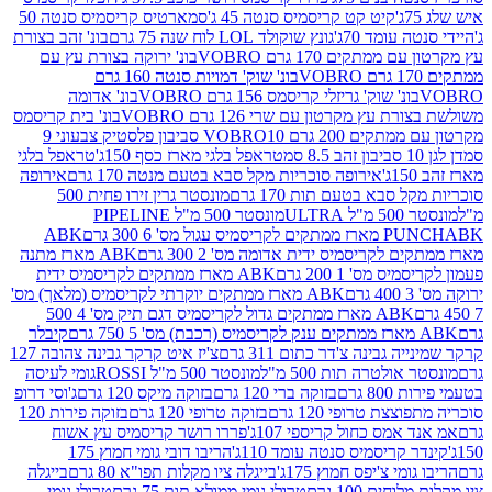
קיט קט קריסמיס סנטה 45 ג'
סמארטיס קריסמיס סנטה 50
עומד 70ג'
גונץ שוקולד LOL לוח שנה 75 גרם
בונ' זהב בצורת
תקים 170 גרם VOBRO
בונ' ירוקה בצורת עץ עם
בונ' שוק' דמויות סנטה 160 גרם
נ' שוק' גריזלי קריסמס 156 גרם VOBRO
בונ' אדומה
עץ מקרטון עם שרי 126 גרם VOBRO
בונ' בית קריסמס
 200 גרם VOBRO
10 סביבון פלסטיק צבעוני 9
טראפל בלגי מארז כסף 150ג'
טראפל בלגי
אירופה סוכריות מקל סבא בטעם מנטה 170 גרם
אירופה
סבא בטעם תות 170 גרם
מונסטר גרין זירו פחית 500
ULT
מונסטר 500 מ"ל PIPELINE
ABK
PU
לקריסמיס ידית אדומה מס' 2 300 גרם
ABK מארז מתנה
מס' 1 200 גרם
ABK מארז ממתקים לקריסמיס ידית
ABK מארז ממתקים יוקרתי לקריסמיס (מלאך) מס'
ABK מארז ממתקים גדול לקריסמיס דגם תיק מס' 4 500
קיבלר
גבינה צ'דר כתום 311 גרם
צ'יז איט קרקר גבינה צהובה 127
ולטרה תות 500 מ"ל
מונסטר 500 מ"ל ROSSI
גומי לעיסה
 גרם
בזוקה ברי 120 גרם
בזוקה מיקס 120 גרם
ג'וסי דרופ
ת טרופי 120 גרם
בזוקה טרופי 120 גרם
בזוקה פירות 120
מס כחול קריספי 107ג'
פררו רושר קריסמיס עץ אשוח
קריסמיס סנטה עומד 110ג'
הריבו דובי גומי חמוץ 175
י צ'יפס חמוץ 175ג'
בייגלה ציו מקלות תפו"א 80 גרם
בייגלה
ים 100 גרם
טרולי גומי ממולא תות 75 גרם
טרולי גומי