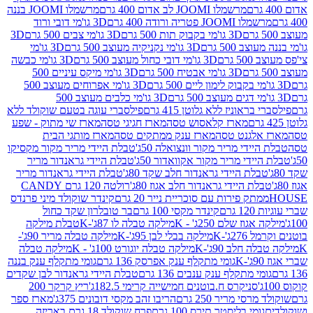
מרשמלו JOOMI לב אדום 400 גרם
מרשמלו JOOMI בננה
JOOM פטריה ורודה 400 גרם
3D גו'מי דובי ורוד
3D גו'מי בקבוק תות 500 גרם
3D גו'מי צבים 500 גרם
3D
 500 גרם
3D גו'מי נקניקיה מעוצב 500 גרם
3D גו'מי
גרם
3D גו'מי דובי כחול מעוצב 500 גרם
3D גו'מי כבשה
3D גו'מי אבטיח 500 גרם
3D גו'מי מיקס עיניים 500
3D גו'מי אפרוחים מעוצב 500
3D גו'מי כלבים מעוצב 500
ראוניז ללא גלוטן 415 גרם
פילסברי עוגה בטעם שוקולד ללא
מארז קלאסוש טסה
מארז חגיגי טסה
מארז שי מתוק - שפע
אלגנט טסה
מארז ענק ממתקים טסה
מארז מותגי הבית
ידי מריר מקור וונצואלה 50ג'
טבלת היידי מריר מקור מקסיקו
ידי מריר מקור אקוואדור 50ג'
טבלת היידי גראנדור מריר
לת היידי גראנדור חלב שקד 80ג'
טבלת היידי גראנדור מריר
ת היידי גראנדור חלב אגוז 80ג'
רולטה 120 גרם CANDY
תק פירות עם סוכריית נייר 20 גרם
קינדר שוקולד מיני פרנדס
רם
קינדר מקסי 100 גרם
בר טובלרון שקד כחול
וז שלם 250ג' - K
מילקה טבלה לו 87ג'-K
טבלת מילקה
2ג'-K
מילקה בבלי לבן 95ג'-K
מילקה טבלה מריר 90ג'-
חלב 90ג'-K
מילקה טבלה יוגורט 100ג' - K
מילקה טבלה
גומי מתקלף ענק אפרסק 136 גרם
גומי מתקלף ענק בננה
י מתקלף ענק ענבים 136 גרם
טבלת היידי גראנדור לבן שקדים
סניקרס ח.בוטנים חמישייה קרימי 182.5ג'
ריץ קרקר 200
סי מריר 250 גרם
הריבו זהב מקסי דובונים 375ג'
מארז ספר
ומי בליסטר תירס 100 גרם
פרח שוקולד 18 גרם באריזה