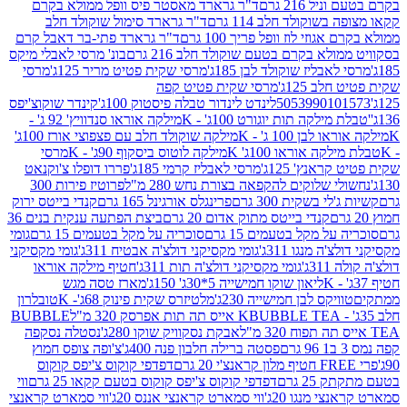
 216 גרם
ד"ר גרארד מאסטר פיס וופל ממולא בקרם
שוקולד חלב 114 גרם
ד"ר גרארד סימול שוקולד חלב
וזי לוז וופל פריך 100 גרם
ד"ר גרארד פתי-בר דאבל קרם
לא בקרם בטעם שוקולד חלב 216 גרם
בונ' מרסי לאבלי מיקס
בליז שוקולד לבן 185ג'
מרסי שקית פטיט מריר 125ג'
מרסי
ב 125ג'
מרסי שקית פטיט קפה
505399010
לינדט לינדור טבלה פיסטוק 100ג'
קינדר שוקוצ'יפס
ילקה תות יוגורט 100ג' - K
מילקה אוראו סנדוויץ' 92 ג' -
בן 100 ג' - K
מילקה שוקולד חלב עם פצפוצי אורז 100ג'
ה אוראו 100ג' K
מילקה לוטוס ביסקוף 90ג' - K
מרסי
אנץ' 125ג'
מרסי לאבליז קרמי 185ג'
פררו דופלו צ'וקנאט
 שלוקים להקפאה בצורת נחש 280 מ"ל
פרוטיז פירות 300
י בשקית 300 גרם
פרינגלס אורגינל 165 גרם
קנדי בייטס ירוק
קנדי בייטס מתוק אדום 20 גרם
ביצת הפתעה ענקית בנים 36
ל מקל בטעמים 15 גרם
סוכריה על מקל בטעמים 15 גרם
גומי
 מנגו 311ג'
גומי מקסיקני דולצ'ה אבטיח 311ג'
גומי מקסיקני
ג'
גומי מקסיקני דולצ'ה תות 311ג'
חטיף מילקה אוראו
ליאון שוקו חמישייה 5*30ג' 150ג'
מארז טסה מגש
יקס לבן חמישייה 230ג'
מלטיזרס שקית פינוק 68ג'- K
טובלרון
BUBBLE TEA אייס תה תות אפרסק 320 מ"ל
BUBBLE
אבקת נסקוויק שוקו 280ג'
נסטלה נסקפה
פסטה ברילה חלבון פנה 400ג'
צ'ופה צופס חמוץ
דפדפי קוקוס צ'יפס קוקוס
2 גרם
דפדפי קוקוס צ'יפס קוקוס בטעם קקאו 25 גרם
ווי
 מנגו 20ג'
ווי סמארט קראנצי אננס 20ג'
ווי סמארט קראנצי