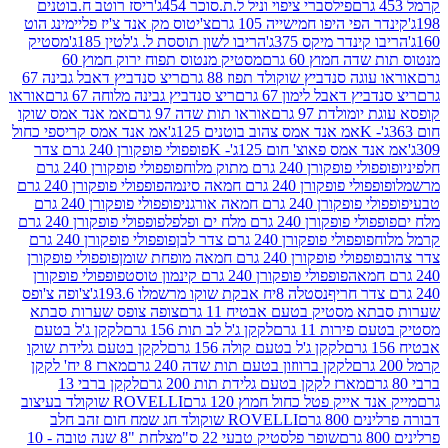
פילסברי ציפוי וניל ל.ת.סוכר 454ג'
ריסז רוטב ח.בוטנים
פי היפו חמישייה 105 גרם
צ'יטוס מק אנד צ'יז פליימינג הוט
ינדר מיקס 375ג'
הריבו לשון תוססת ל. ג'לטין 185ג'
מסטיק
ה חמוץ 60 גרם
מסטיק מנטוס תפוח ירוק חמוץ 60
גה סנדביץ שוקולד תפוז 88 גרם
ריצ סנדביץ דאבל גבינה 67
ץ דאבל לימון 67 גרם
ריצ סנדביץ גבינה מלוחה 67 גרם
אוראו
מולדת 97 גרם
אוראו תות שדה 97 גרם
אמ אנד אמס שוקו
אמ אנד אמס צהוב בוטנים 125ג'
אמ אנד אמס קריספי כחול
אמס פאוצ' חום 125ג'- K
פופפולי פופקורן 240 גרם צדר
פופקורן 240 גרם מתוק מלוח
פופפולי פופקורן 240 גרם
י פופקורן 240 גרם חמאה סינמה
פופפולי פופקורן 240 גרם
רן 240 גרם חמאה אורגני
פופפולי פופקורן 240 גרם
פופקורן 240 גרם מלח ים ופלפל
פופפולי פופקורן 240 גרם
פופפולי פופקורן 240 גרם צדר לבן
פופפולי פופקורן 240 גרם
פולי פופקורן 240 גרם חמאה מופחת שומן
פופפולי פופקורן
פופפולי פופקורן 240 גרם קינמון טוסט
פופפולי פופקורן
נסטלה 8יח אבקת שוקו מרשמלו 193.6ג'
צ'ופה צ'ופס
 מסטיק בטעם אבטיח 11 גרם
צופה צופס שערות סבתא
ירות 11 גרם
לקקן ג'ל לב תות 156 גרם
לקקן ג'ל בטעם
לקקן ג'ל בטעם קולה 156 גרם
לקקן בטעם גלידת שוקו
לקקן ברווזון בטעם תות שדה 240 גרם
מארז 8 יח' לקקן
מארז לקקן בטעם גלידת תות 200 גרם
לקקן ברבי 13
 אייק פטל כחול חמוץ 120 גרם
ROVELLI שוקולד בעיצוב
80 גרם
ROVELLI שוקולד חג שמח חום זהב חלב
שופר פלסטיק טבעי 22 ס"מ
צלחת "8 שנה טובה - 10