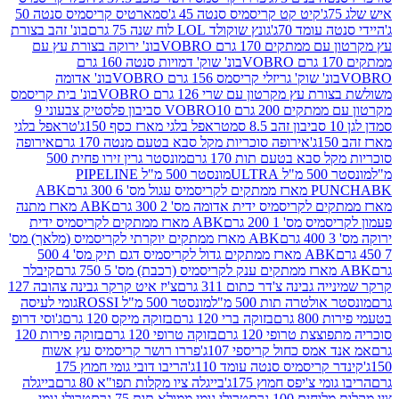
קיט קט קריסמיס סנטה 45 ג'
סמארטיס קריסמיס סנטה 50
עומד 70ג'
גונץ שוקולד LOL לוח שנה 75 גרם
בונ' זהב בצורת
תקים 170 גרם VOBRO
בונ' ירוקה בצורת עץ עם
בונ' שוק' דמויות סנטה 160 גרם
נ' שוק' גריזלי קריסמס 156 גרם VOBRO
בונ' אדומה
עץ מקרטון עם שרי 126 גרם VOBRO
בונ' בית קריסמס
 200 גרם VOBRO
10 סביבון פלסטיק צבעוני 9
טראפל בלגי מארז כסף 150ג'
טראפל בלגי
אירופה סוכריות מקל סבא בטעם מנטה 170 גרם
אירופה
סבא בטעם תות 170 גרם
מונסטר גרין זירו פחית 500
ULT
מונסטר 500 מ"ל PIPELINE
ABK
PU
לקריסמיס ידית אדומה מס' 2 300 גרם
ABK מארז מתנה
מס' 1 200 גרם
ABK מארז ממתקים לקריסמיס ידית
ABK מארז ממתקים יוקרתי לקריסמיס (מלאך) מס'
ABK מארז ממתקים גדול לקריסמיס דגם תיק מס' 4 500
קיבלר
גבינה צ'דר כתום 311 גרם
צ'יז איט קרקר גבינה צהובה 127
ולטרה תות 500 מ"ל
מונסטר 500 מ"ל ROSSI
גומי לעיסה
 גרם
בזוקה ברי 120 גרם
בזוקה מיקס 120 גרם
ג'וסי דרופ
ת טרופי 120 גרם
בזוקה טרופי 120 גרם
בזוקה פירות 120
מס כחול קריספי 107ג'
פררו רושר קריסמיס עץ אשוח
קריסמיס סנטה עומד 110ג'
הריבו דובי גומי חמוץ 175
י צ'יפס חמוץ 175ג'
בייגלה ציו מקלות תפו"א 80 גרם
בייגלה
ים 100 גרם
טרולי גומי ממולא תות 75 גרם
טרולי גומי