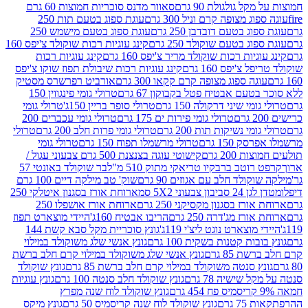
 גולגולת 90 גרם
סאוור מדנס סוכריות חמוצות 60 גרם
 מצופה קרם וניל 300 גרם
עוגת ספוג בטעם תות 250
 בטעם דובדבן 250 גרם
עוגת ספוג בטעם מישמש 250
ג בטעם שוקולד 250 גרם
קינג עוגיות רכות שוקולד צ'יפס 160
יות רכות שוקולד מריר צ'יפס 160 גרם
קינג עוגיות רכות
'יפס 160 גרם
קינג עוגיות רכות שיבולת תפוז שוקו צ'יפס
ה ספוג מצופה קרם קקאו 300 גרם
אורביט רפרשרס מסטיק
עם אבטיח פטל בקבוקון 67 גרם
טרולי גומי פינגווין 150
י שיני דרקולה 150 גרם
טרולי סופר בריין 150ג'
טרולי גומי
טרולי גומי פירות ים 175 גרם
טרולי גומי עכברים 200
י נשיקות תות 200 גרם
טרולי גומי פרות חלב 200 גרם
טרולי
150 גרם
טרולי מרשמלו תפוח 150 גרם
טרולי גומי
200 גרם
קישוטי עוגה בצנצנת 500 גרם צבעוני עגול /
טב ברבקיו טריאקי מתוק 510 מ"ל
בר שוקולד באונטי 57
ולד חלב עם אגוזים 90 גרם
שוק' טב מילקה דיים 100 גרם
יבון צבעוני 5X2 סמ
ארוחת אורז בסגנון איטלקי 250
ז בסגנון מקסיקני 250 גרם
ארוחת אורז אושפלו 250
ז מג'דרה 250 גרם
הריבו אבטיח 160ג'
היידי מוצארט תפוז
וצארט נוגט ליצ'י 119ג'
גונץ סוכריית מקל סבא קשת 144
ת קטנות בשקית 100 גרם
גונץ אנשי שלג משוקולד במילוי
85 גרם
גונץ אנשי שלג משוקולד במילוי קרם חלב ברשת
 סנטה משוקולד במילוי קרם חלב ברשת 85 גרם
גונץ שוקולד
שישיה 78 גרם
גונץ שוקולד חלב סנטה 100 גרם
גונץ עוגיות
גונץ שוקולד לוח שנה מפרץ
גרם
גונץ שוקולד לוח שנה קריסמיס 50 גרם
גונץ מיקס