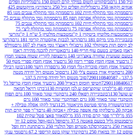
ביסקוויט לוטוס במילוי קרם לוטוס 150 גרם
גליליות וופלים
 גרם
גליליות וופלים וניל 250 גרם
היינץ מיוקטשופ 425
י מתקלף חיות 102 גרם
ממתק גומי מתקלף ענבים מנגו 85
י מתקלף אפרסק תפוז 85 גרם
ממתק גומי מתקלף ענבים 75
י מתקלף חיות 102 גרם
ממתק גומי מתקלף ענבים 75
י מתקלף אפרסק 75 גרם
ממתק גומי מתקלף ליצ'י 75
לוטיזן ביטקוין 1 ק"ג
מטבעות מולטיזן 5 ש"ח 1 ק"ג
הרשי
 מיקס 181 גרם
הרשי לבבות אקסטרה קרימי 181 גרם
הרשי
שוקולד 102 גרם
ג'ולי ראנצ'ר גומי מארז לב 107 גרם
נודלס
בטעם עוף חריף 140 גרם
אטריות להכנה מהירה ראמן
שחורה צאצ'רוני 140 גרם
צופה לקריץ שטוח צבעוני חמוץ
מץ חומץ ספריי רימון 50 גרם
עיד אומץ חומץ ספריי מטף 50
 חומץ סוכריה+גלי חמוץ 50 גרם
פררו רושר 100ג'
בוטן רביולי
ף אורז בטעם צ'לי 120 גרם
סוכ' מנטוס רול יחידה מנטה
סוכ' מנטוס רול יחידה פירות 37.5ג' -
72901
חטיפי חומוס דבאייל 200 גרם
עיד אומץ חומץ טריפל ג'ל
ברגן שוקוצ'יפס ש.לבן חמוציות 130ג'
ברגן רויאל חמאה
בונבוניירה רפאלו 240 גרם
קנדי שוגר סאוור 100 גרם תפוח
וור 100 גרם תפוח
קנדי שוגר סאוור 100 גרם
 מרסי פטיטס מיניאטור 125ג'
עיד לקקן אסלה טבילה +
לקקן פח אשפה טבילה +אבקה 40 גרם
ד"ר פפר קרם תות
 פפר קרם סודה 355 מ"ל
סאוור פאצ' פטל שקית 102
יל בטעם פאנטה 37.5 גרם
וופל ג'נסן-וופל טוסט 12 יח'
בקרסלנד-סטרופ וופל הולנדי 250 גרם
תחנת רוח וופל
קינדר שוקו בונס קריספי 67.2 גרם
גומי ענקי