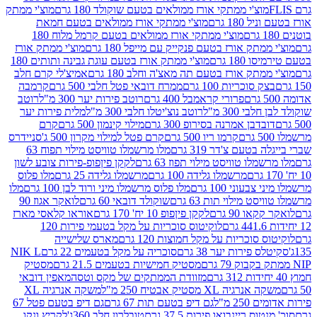
וצ'י ממתקי אורז ממולאים בטעם שוקולד 180 גרם
מוצ'י ממתק
180 גרם
מוצ'י ממתקי אורז ממולאים בטעם חמאת
מוצ'י ממתקי אורז ממולאים בטעם קרמל מלוח 180
תק אורז בטעם פנקייק עם מייפל 180 גרם
מוצ'י ממתק אורז
18 גרם
מוצ'י ממתק אורז בטעם עוגת גבינה ותותים 180
תק אורז בטעם תה מאצ'ה וחלב 180 גרם
אמיצ'לי קרם חלב
סוכריות 100 גרם
ממרח דובאי פטל חלבי 500 גרם
קרמבה
פרורי קראמבל 400 גרם
רוטב פירות יער 300 מ"ל
רוטב
 300 מ"ל
רוטב נוצ'יטלו חלבי 300 מ"ל
מלית פירות יער
דבן אמרנה בסירופ 300 גרם
מילוי קינמון 500 גרם
קרם
קרמו ריו 500 גרם
קרם פטל למילוי מקרון 500 ג'
סניידרס
טעם צ'דר 319 גרם
מלו מרשמלו טוויסט מילוי תפוח 63
לו טוויסט מילוי תפוז 63 גרם
לקקן פיןפופ-פירות צובע לשון
מרשמלו גלידה 100 גרם
מרשמלו גלידה 25 גרם
מלו פלוס
עוני 100 גרם
מלו פלוס מרשמלו מיני ורוד לבן 100 גרם
מלו
 מילוי תות 63 גרם
שוקולד דובאי 60 גרם
לואקר אגוז 90
ו 90 גרם
לקקן פיןפופ 10 יח' 170 גרם
אוראו קלאסי מארז
לוקיטוס סוכריות על מקל בטעמי פירות 120
סוכריות על מקל חמוצות 120 גרם
מארס שלישייה
פירות יער 38 גרם
סוכריה על מקל בטעמים 22 גרם
NIK L
מסטיק חמישיות בטעמים 21.5 גרם
מסטיק
מזוודת הממתקים של מקס וטסה
מאפין דובאי
יה XL מסטיק אבטיח 250 מ"ל
משקה אנרגיה XL
2 מ"ל
גם דיפ בטעם תות 67 גרם
גם דיפ בטעם פטל 67
ס ריינבואו פירות 37.5 גרם
טובלרון חלב 360ג'
לקריץ ונקו