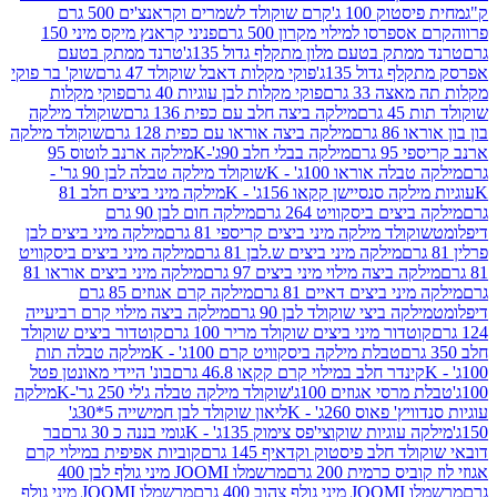
ק 100 ג'
קרם שוקולד לשמרים וקראנצ'ים 500 גרם
רסו למילוי מקרון 500 גרם
פניני קראנץ מיקס מיני 150
תק בטעם מלון מתקלף גדול 135ג'
טרנד ממתק בטעם
גדול 135ג'
פוקי מקלות דאבל שוקולד 47 גרם
שוק' בר פוקי
 33 גרם
פוקי מקלות לבן עוגיות 40 גרם
פוקי מקלות
רם
מילקה ביצה חלב עם כפית 136 גרם
שוקולד מילקה
 גרם
מילקה ביצה אוראו עם כפית 128 גרם
שוקולד מילקה
גרם
מילקה בבלי חלב 90ג'-K
מילקה ארנב לוטוס 95
ה אוראו 100ג' - K
שוקולד מילקה טבלה לבן 90 גר' -
ה סנסיישן קקאו 156ג' - K
מילקה מיני ביצים חלב 81
ים ביסקוויט 264 גרם
מילקה חום לבן 90 גרם
ולד מילקה מיני ביצים קריספי 81 גרם
מילקה מיני ביצים לבן
מילקה מיני ביצים ש.לבן 81 גרם
מילקה מיני ביצים ביסקוויט
 ביצה מילוי מיני ביצים 97 גרם
מילקה מיני ביצים אוראו 81
י ביצים דאיים 81 גרם
מילקה קרם אגוזים 85 גרם
קה ביצי שוקולד לבן 90 גרם
מילקה ביצה מילוי קרם רביעייה
דור מיני ביצים שוקולד מריר 100 גרם
קוטדור ביצים שוקולד
טבלת מילקה ביסקוויט קרם 100ג' - K
מילקה טבלה תות
נדר חלב במילוי קרם קקאו 46.8 גרם
בונ' היידי מאונטן פטל
סי אגוזים 100ג'
שוקולד מילקה טבלה ג'לי 250 גר'-K
מילקה
פאוס 260ג' - K
ליאון שוקולד לבן חמישייה 5*30ג'
וגיות שוקוצי'פס צימוק 135ג' - K
גומי בננה כ 30 גרם
בר
 חלב פיסטוק וקדאיף 145 גרם
קוביות אפיפית במילוי קרם
 כרמית 200 גרם
מרשמלו JOOMI מיני גולף לבן 400
400 גרם
מרשמלו JOOMI מיני גולף