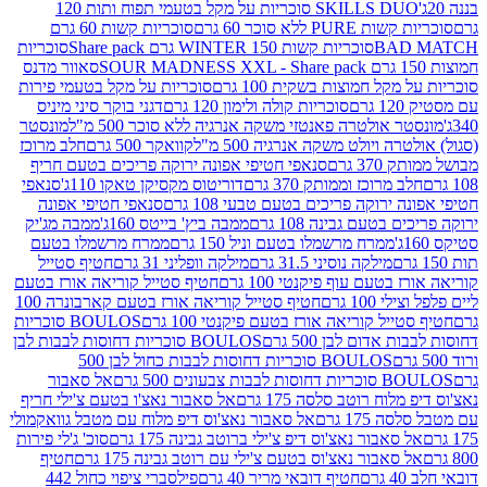
SKILLS DUO סוכריות על מקל בטעמי תפוח ותות 120
P ללא סוכר 60 גרם
סוכריות קשות 60 גרם
BAD
סוכריות קשות WINTER 150 גרם Share pack
סוכריות
סאוור מדנס
קל חמוצות בשקית 100 גרם
סוכריות על מקל בטעמי פירות
סוכריות קולה ולימון 120 גרם
דגני בוקר סיני מיניס
 אולטרה פאנטזי משקה אנרגיה ללא סוכר 500 מ"ל
מונסטר
ה ויולט משקה אנרגיה 500 מ"ל
קוואקר 500 גרם
חלב מרוכז
3 גרם
סנאפי חטיפי אפונה ירוקה פריכים בטעם חריף
 מרוכז וממותק 370 גרם
דוריטוס מקסיקן טאקו 110ג'
סנאפי
ירוקה פריכים בטעם טבעי 108 גרם
סנאפי חטיפי אפונה
בטעם גבינה 108 גרם
ממבה ביץ' בייטס 160ג'
ממבה מג'יק
ממרח מרשמלו בטעם וניל 150 גרם
ממרח מרשמלו בטעם
מילקה נוסיני 31.5 גרם
מילקה וופליני 31 גרם
חטיף סטייל
בטעם עוף פיקנטי 100 גרם
חטיף סטייל קוריאה אורז בטעם
100 גרם
חטיף סטייל קוריאה אורז בטעם קארבונרה 100
יל קוריאה אורז בטעם פיקנטי 100 גרם
BOULOS סוכריות
אדום לבן 500 גרם
BOULOS סוכריות דחוסות לבבות לבן
BOULOS סוכריות דחוסות לבבות כחול לבן 500
 צבעונים 500 גרם
אל סאבור
וח רוטב סלסה 175 גרם
אל סאבור נאצ'ו בטעם צ'ילי חריף
175 גרם
אל סאבור נאצ'וס דיפ מלוח עם מטבל גוואקמולי
סאבור נאצ'וס דיפ צ'ילי ברוטב גבינה 175 גרם
סוכ' ג'לי פירות
סאבור נאצ'וס בטעם צ'ילי עם רוטב גבינה 175 גרם
חטיף
חטיף דובאי מריר 40 גרם
פילסברי ציפוי כחול 442