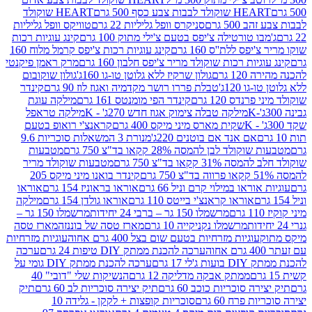
ולד לבבות צבע כסף 500 גרם
HEART שוקולד
50 גרם
סניקרס וופל גליליות 22 גרם
טוויקס וופל גליליות
ו טורטילה צ'יפס בטעם צ'ילי מתוק 100 גרם
קינג עוגיות רכות
ס ללת''ס 160 גרם
קינג עוגיות רכות צ'יפס קרמל מלוח 160
יות רכות שוקולד מריר צ'יפס חלבון 160 גרם
מרק ראמן פיקנטי
 גרם
גולון שרקיז ללא גלוטן טו-גו 160ג'
גולון שוקובום
 120ג'
טבלת פררו רושר מקדמיה ואגוז לוז 90 גרם
קינדר
נדס 120 גרם
קינדר הפי מומנטס 161 גרם
מילקה עוגת
מילקה טבלה צימוק אגוז חדש 270ג' - K
מילקה טראפל
שקית מארס מיני מיקס 400 גרם
קראנצ'י רואופ בטעם
אם אנד אם בוטנים 220ג'
מנורת 3 המשאלות סוכריות 9.6
לד לבן להמסה 28% קקאו בד"צ 750 גרם
מטבעות
 קקאו בד"צ 750 גרם
מטבעות שוקולד מריר
קינדר בואנו מיני מיקס 205
ראו במילוי קרם וניל 66 גרם
אוראו בראוניז 154 גרם
אוראו
אוראו קראנצ'י בייטס 110 גרם
אוראו גולדן 154 גרם
מילקה
מרשמלו 150 גר – ברבי 24 יחידות
מרשמלו 150 גר –
מרשמלו נקניקייה 10 גרם
מארז טסה של בוננזה
מארז טסה
עוגיות מזרחיות בטעם שום בצל 400 גרם אחוה
עוגיות מזרחיות
ערכה להכנת ממתק DIY טיפות 24 גרם
ערכה
 17 גרם
ערכה להכנת ממתק DIY גומי על
ממתק אבקה מדליקה 12 גרם
הנשיקות שלי "דובי" 40
 סוכריות כוכב 60 גרם
תיק יצירה סוכריות לב 60 גרם
תיק
פרח 60 גרם
סוכריות קופצות + לקקן - גלידה 10