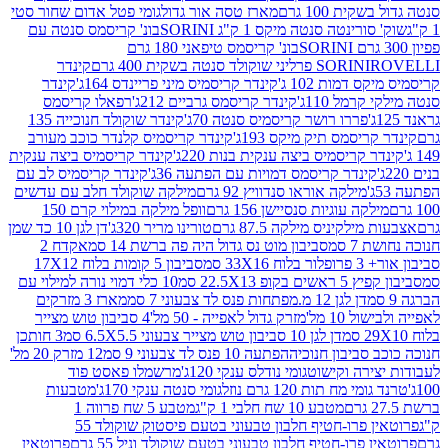
ת 100 גרם
מארז טסה אור גדול
גומי פטל אדום שחור סטי
רינטה סנטה מיקס 1 ק"ג SORINI
בונ' קריסמס סנטה עם
בונ' קריסמס טיפאני 180 גרם
גרם
SORINI
קינדר
דמות 102 ג'
קינדר קריסמיס מיני פריינדס 164ג'
קינדר
מל 110ג'
קינדר קריסמס גרביים 212ג'
רפאלו קריסמס
פררו רושר קריסמיס סנטה 70ג'
קינדר שוקולד חנוכייה 135
יסמס תיק מיקס 193ג'
קינדר קריסמיס קלנדר כוכב מעורב
 קריסמיס ביצה ענקית בנות 220ג'
קינדר קריסמיס ביצה ענקית
ינדר קריסמס דמויות עם הפתעה 36ג'
קינדר קריסמיס לב עם
מילקה אוראו סנדוויץ 92 גרם
מילקה שוקולד חלב עם עדשים
קה עוגיות סנסיישן 156 גרם
וופל מילקה במילוי קרם 150
לקיניס מילקה 87.5 גרם
טורינו מריר 320ג'
דן לגן 10 כד שמן
 סמ
סביבון מוט נס גדול היה פה ברשת 14 סמ
אקדח 2
33 סמ
סביבון 5 קומות בלוח 17X12
ופ 22.5X13 סמ
10 כלי דמוי נורה למילוי עם
דן לגן 12 מ.מפתחות פנס לד צבעוני 7 סמ
מארז 3 מזרקים
10 מל'
מזרק גדול לאפייה - 50 מל'
4 סביבון טוש מצייר
דן לגן 10 סביבון טוש מצייר צבעוני 6.5X5.5 סמ
3 חותכן
סביבון חנוכיה
הפתעה 10 פנס לד צבעוני 9 סמ
12 מזרק 20 מל'
ירה וקישוט
גומי נודלס ענקי 120ג'
מרשמלו פאסט פוד
 מח תות 120 גרם נוזל
גומי סנטה ענקי 170ג'
מטבעות
מטבע 10 שח חלבי 1 ק"ג
מטבע 5 שח פרווה 1
פרוטאין פרו-חטיף חלבון טבעוני בטעם פיסטוק שוקולד 55
פרו-חטיף חלבון טבעוני בטעם שוקולד וניל 55 גרם
פרוטאין