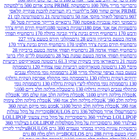
 100 גרם
משקה PRIME צהוב אדום 500 מ"ל
משקה
הנגרי ג'ק תערובת להכנת פנקייק קלאסי
ל לואקר מקסי אגוז 50 גרם
טורטינה 21 גרם
טורטינה לבן 21
 עגבניות פאסטה 700 גרם
אייס ברייקר סוכריות פטל 36
מ אנד אמס 180ג'
עוגיות באונטי 180ג'
חטיף תירס חריף צ'דר
חטיף תירס גבינת צ'דר וגבינה כחולה 170 גרם
חטיף תפוחי
ביקיו ודבש 28 גרם
מקלוני תירס בטעם צ'דר 227
 גבינת צ'דר חלפינו 170 גרם
חטיף תירס גבינת צ'דר 170
חי אדמה 28 גרם
חטיף תפוחי אדמה בטעם ברביקיו 28
וחי אדמה בטעם שמנת בצל 28 גרם
מנטוס לל"ס קלין ברט'
אוראו מיני בשקית שוקו 61.3 גרם
טונה סטארקיסט רביעיות
טונה סטארקיסט רביעיות שמן צמחי* 120 גרם
ממתק
יפוי שוקולד מריר 238 גרם
ממתק גומי מתקלף ענבים
דולה) 130 גרם
ממתק גומי מתקלף אפרסק (שקית גדולה)
ק גומי מתקלף ליצ'י (שקית גדולה) 130 גרם
ממתק גומי
(שקית גדולה) 130 גרם
טבלת מילקה חלב דיים 100ג'
דיזרט 100ג' K
טבלת מילקה חלב אגוז שלם 95ג' K
טבלת
K
טבלת מילקה חלב אגוז 90ג' K
טבלת מילקה חלב צימוק
טבלת מילקה חלב קרמל 100ג' K
מגש גומי מיקס תנתה 360
 מסולסל 336 גרם BOULOS
סוכריות על מקל עגולות
 גרם
סוכריות על מקל בורג צבעוני LOLLIPOP
סוכריות על מקל מסולסלות LOLLIPOP בצילנדר 360
ות מקרון במבחר טעמים 300 גרם BOULOS
צילנדר לקריץ
28 גרם BOULOS
בייק רולס מלח 80 גרם