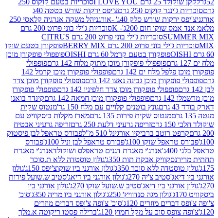
2 גרם I LOVE YOU
סוכריות בטעם קוקוס 250
ינגר קוקוס 250 גרם
צ'יפס ירקות שורש בטטה 40ג
רקות שורש סלק 40ג' -אורגני
הל משקה אנרגיה קלאסי 250
 שוקו חום 200ג'- K
סוכריות ג'ילי בוני פרוט 200 גרם
SUM
סוכריות ג'ילי בוני פרוט 200 גרם CITRUS
ילי בוני פרוט 200 גרם BERRY MIX
פופקורן בטעם שוקו
פופקורן בטעם קרמל 60 גרם OISHI
פופפולי פופקורן מוכן
פופפולי פופקורן מוכן מתוק מלוח 142 גרם
פופפולי
פלפל מלח ים 142 גרם
פופפולי פופקורן מוכן קרמל 142
ופקורן מוכן גבינה נאצו 142 גרם
פופפולי פופקורן מוכן צדר
פופפולי פופקורן מוכן צדר חלפיניו 142 גרם
פופפולי פופקורן
גרם
פופפולי פופקורן מוכן חמאה 142 גרם
קינדר בואנו
ם
גונץ בוטנים קלויים עם מלח 150 גר'
מנטוס שקית
מנטוס שקית פירות 135 גרם
מארז מקלות ביסקוויט עם
גרם
זריפה גרעיני דלעת 250 גרם
זריפה גרעיני אבטיח
ט רוטב ברביקיו אורגינל 510 מ"ל
פבורס טראפל לבן פיסטוק
טראפל שוקו 100ג'
פבורס טראפל לבן וניל 100ג'
פבורס
ג'
אנרג'י מאגדת דגנים טראפלס ושוקולד
אנרג'י מאגדת
ר
נסקוויק אבקת תות 350ג'
גולון טוסטדה ללא ת.סוכר
וסטדה ללא סוכר 350ג'
גולון אורגני ביו שוקוצ'יפס 150ג'
גולון
אג'סטיב צ'יה 270ג'
גולון אורגני ביו דיאג'סטיב ש.שועל פירות
אורגני ביו דיאג'סטיב ש.שועל שוקו 270ג'
גולון אורגני ביו
גולון מגה סנדוויץ' 250ג'
גולון אורגני ביו מריה 350ג'
סוכ'
ברים מוזרים 120ג'
סוכ' צ'ופה צ'ופס דברים מוזרים
צופס סוכ על מקל חמוץ 120ג'
ברילה פסטו ריקוטה א.מלך