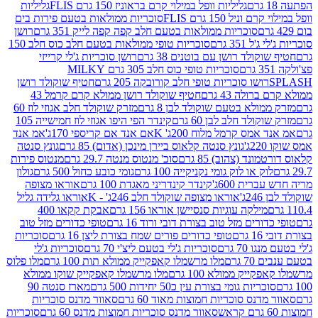
גליליות וופל במילוי קרם בראוניז 150 גרם FLIS
גליליות
יל 150 גרם FLIS
סוכריות ממולאות בטעם פירות בים
סוכריות ממולאות בטעם חלב קפה קפה לייק 351 גרם
רושן
351 גרם
סוכריות טופי ממולאות בטעם חלב כוס חלב 150
ולד רושן עם בוטנים 38 גרם
רושן סוכריות ג'לי קרייזי
סוכריות טופי כוס חלב 305 גרם MILKY
ושו סוכריות טופי חלב קורובקה 205 גרם
חטיף שוקולד רושן
לה 43 גרם
חטיף שוקולד רושן ממולא קרם קרמל 43
ולא בטעם שוקולד לבן 8 גרם
מזרק שוקולד חלב אגוזי לוז 60
לד חלב לבן 60 גרם
קינדר הפי היפו אגוזי לוז חמישייה 105
מס קרמל מלוח 200ג' K
אם אנד אם קריספי 170ג'
אמ אנד
גונץ סנטה קלאוס ביירן מינכן (אדום) 85 גרם
גונץ סנטה
ד (צהוב) 85 גרם
סוכ' מנטוס מנטה 29.7 גרם
מנטוס פירות
ק או לוק גומי נקניקייה 100 גרם
גומי כובע כחול 500 גרם
גולון
ית 600ג'
קינדר קינדריני מאגדת 100 גרם
אוראו מצופה
'
אוראו מצופה שוקולד חלב 246ג' - K
אוראו גלידה גליל
ילקה עוגיות סנסיישן אוראו 156 גרם
אבקת קקאו 400
רים מזל טוב בצורת דובי ורוד 16 גרם
טופי כדורים מזל טוב
ם
טופי כדורים פורים שמח בצורת ליצן 16 גרם
סוכריות
70 גרם
סוכריות ג'לי בטעם ליצ'י 70 גרם
סוכריות ג'לי
גרם
מלו מרשמלו קאפקייק ממולא תות 100 גרם
מלו פלוס
יק ממולא 100 גרם
מלו מרשמלו קאפקייק שוקו ממולא
יות גומי בצורת עין כ50 יחידות 500 גרם
מארז סנטה 90
נס סוכריות חמוצות מאוד 60 גרם
סאוור מדנס סוכריות
סאוור מדנס סוכריות חמוצות מדנס 60 גרם
סוכריות