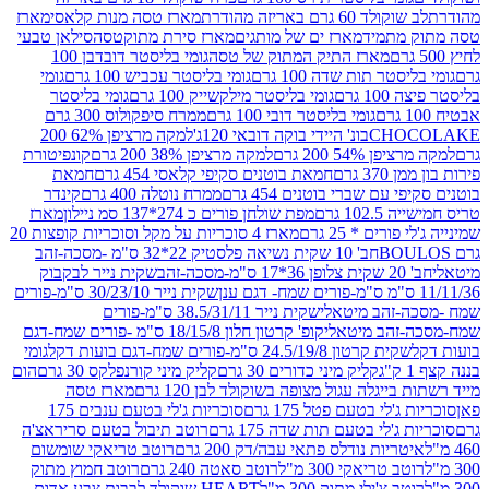
ד 60 גרם באריזה מהודרת
מארז טסה מנות קלאסי
מארז
מתמיד
מארז ים של מותגים
מארז סירת מתוקטסה
סילאן טבעי
מארז התיק המתוק של טסה
גומי בליסטר דובדבן 100
טר תות שדה 100 גרם
גומי בליסטר עכביש 100 גרם
גומי
 גרם
גומי בליסטר מילקשייק 100 גרם
גומי בליסטר
גומי בליסטר דובי 100 גרם
ממרח סיפקולוס 300 גרם
CHO
בונ' היידי בוקה דובאי 120ג'
למקה מרציפן 62% 200
54% 200 גרם
למקה מרציפן 38% 200 גרם
קונפיטורת
3 גרם
חמאת בוטנים סקיפי קלאסי 454 גרם
חמאת
עם שברי בוטנים 454 גרם
ממרח נוטלה 400 גרם
קינדר
10 גרם
מפת שולחן פורים כ 274*137 סמ ניילון
מארז
רים * 25 גרם
מארז 4 סוכריות על מקל וסוכריות קופצות 20
חב' 10 שקית נשיאה פלסטיק 22*32 ס"מ -מסכה-זהב
כה-זהב
שקית נייר לבקבוק
שקית נייר 30/23/10 ס"מ-פורים
-זהב מיטאלי
שקית נייר 38.5/31/11 ס"מ-פורים
זהב מיטאלי
קופ' קרטון חלון 18/15/8 ס"מ -פורים שמח-דגם
קית קרטון 24.5/19/8 ס"מ-פורים שמח-דגם בועות דקל
גומי
קליק מיני כדורים 30 גרם
קליק מיני קורנפלקס 30 גרם
הום
ייגלה עגול מצופה בשוקולד לבן 120 גרם
מארז טסה
'לי בטעם פטל 175 גרם
סוכריות ג'לי בטעם ענבים 175
ג'לי בטעם תות שדה 175 גרם
רוטב תיבול בטעם סריראצ'ה
ריות נודלס פתאי עבה/דק 200 גרם
רוטב טריאקי שומשום
ב טריאקי 300 מ"ל
רוטב סאטה 240 גרם
רוטב חמוץ מתוק
ב צ'ילי מתוק 300 מ"ל
HEART שוקולד לבבות צבע אדום