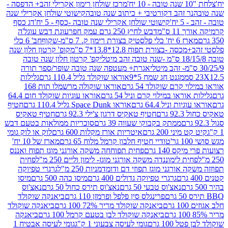
מרכז שולחן רימון אקרילי זהב+ הדפסה -
ר זהב דקורטיבי + כיתוב שנה טובה
קישוטי שולחן אקרילי שנה
יח'
קישוטי שולחן אקרילי שנה טובה -כסף - 5 יח'
דג כסף
 ס"מ
דבש לחיץ 250 גרם עמק חפר
עוגת דבש עוגל'ה
טיק בצורת רימון ק. 7 ס"מ-שקוף
חב' 6 כלי
 -בצורת תפוח 12.8*13.8*7 ס"מ
קופ' קרטון חלון שנה
קפ' קרטון חלון שנה טובה
אגרת+ מעטפה שנה טובה שופר/ספר תורה
מגנט חג שמח 5*9
אוראו שוקולד גליל 110.4 גרם
גלילות
קרם שוקולד 54 גרם
אוראו שוקולה מרשמלו תות 168
ראו במילוי קרם וניל 54 גרם
אוראו עוגיות שוקולד חום 64.4
ת וניל 64.4 גרם
אוראו Space Dunk גליל 110.4 גרם
חטיף
גרם
חטיף טאקיס דרגון צ'ילי 92.3 גרם
חטיף טאקיס
ממתק בקבוקי שעווה 39 גרם
סוכריות ממולאות בטעם דבש
יני 200 גרם
איטריות אורז מקלות 600 גרם
לוק או לוק גומי
טודיי חטיף חלבון קרמל מלוח 65 גרם
מארז של 10 יח'
ס 140 גרם
פחית תפוחחה משקה אורגני מוגז תפוח ואננס
ת לימוננדה משקה אורגני מוגז- לימון וליים 250 מ"ל
פחית
אורגני מוגז תפוזי דם ודומדמניות 250 מ"ל
גרגרי טפיוקה
גרגרי טפיוקה גדולים 400 גרם
מיסו כהה 500 גרם
מיסו
נאצ'וס טבעי 50 גרם
נאצ'וס תירס כחול 50 גרם
נאצ'וס
פרינגלס סין פלפל ופרמזן 110 גרם
ביאנקה שוקולד
ם
ביאנקה שוקולד מריר 72% 100 גרם
ביאנקה שוקולד
ביאנקה שוקולד לבן בטעם קרמל 100 גרם
ביאנקה
100 גרם
גומי לעיסה צבעוני 1 ק"ג
גומי לעיסה אבטיח 1