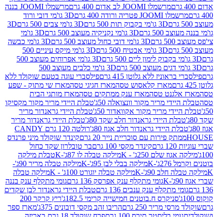
מרשמלו JOOMI לב אדום 400 גרם
מרשמלו JOOMI בננה
JOOM פטריה ורודה 400 גרם
3D גו'מי דובי ורוד
3D גו'מי בקבוק תות 500 גרם
3D גו'מי צבים 500 גרם
3D
 500 גרם
3D גו'מי נקניקיה מעוצב 500 גרם
3D גו'מי
גרם
3D גו'מי דובי כחול מעוצב 500 גרם
3D גו'מי כבשה
3D גו'מי אבטיח 500 גרם
3D גו'מי מיקס עיניים 500
3D גו'מי אפרוחים מעוצב 500
3D גו'מי כלבים מעוצב 500
ראוניז ללא גלוטן 415 גרם
פילסברי עוגה בטעם שוקולד ללא
מארז קלאסוש טסה
מארז חגיגי טסה
מארז שי מתוק - שפע
אלגנט טסה
מארז ענק ממתקים טסה
מארז מותגי הבית
ידי מריר מקור וונצואלה 50ג'
טבלת היידי מריר מקור מקסיקו
ידי מריר מקור אקוואדור 50ג'
טבלת היידי גראנדור מריר
לת היידי גראנדור חלב שקד 80ג'
טבלת היידי גראנדור מריר
ת היידי גראנדור חלב אגוז 80ג'
רולטה 120 גרם CANDY
תק פירות עם סוכריית נייר 20 גרם
קינדר שוקולד מיני פרנדס
רם
קינדר מקסי 100 גרם
בר טובלרון שקד כחול
וז שלם 250ג' - K
מילקה טבלה לו 87ג'-K
טבלת מילקה
2ג'-K
מילקה בבלי לבן 95ג'-K
מילקה טבלה מריר 90ג'-
חלב 90ג'-K
מילקה טבלה יוגורט 100ג' - K
מילקה טבלה
גומי מתקלף ענק אפרסק 136 גרם
גומי מתקלף ענק בננה
י מתקלף ענק ענבים 136 גרם
טבלת היידי גראנדור לבן שקדים
סניקרס ח.בוטנים חמישייה קרימי 182.5ג'
ריץ קרקר 200
סי מריר 250 גרם
הריבו זהב מקסי דובונים 375ג'
מארז ספר
ומי בליסטר תירס 100 גרם
פרח שוקולד 18 גרם באריזה