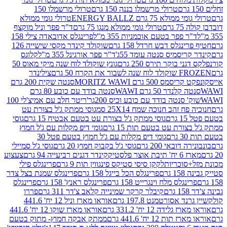
טרולי מרשמלו בננה 150 גרם
טרולי מרשמלו 150
לא 75 גרם ENERGY BALLZ
טרולי גומי ממולא
גרם
טרולי גומי ממולא מנגו 75 גרם
ד"ר פפר וניל מוקצף
 פפר בטעם אוכמניות 355 מ"ל
פרינגלס אדובאדה צילי 158
נגלס דבש חרדל 158 גרם
שוקולד קינדר מקסי שישייה 126
ריסמיס סנטה עומד 55ג'
ד"ר פפר אורגינל 355 מ"ל
קלוגס
 בוקר תירס 250 גרם
גונץ שוקולד לוח שנה מיקי מאוס 50
 את הקרח 50 גרם
צילינדר
50 גרם MORITZ WAWI
סנטה שקית 200 גרם
לנדר 50 גרם WAWI
סנטה בודד עם כובע 80 גרם
 סנטה בודד עם כובע וכיס 200גר'
ריטר חלב עם אמיצ'לי 100
 זהב חנוכה שמח 25X14 סמ
גוסי ממתק ג'ל בצורת עט
ם
גוסי ממתק ג'ל בצורת עט בטעם אבטיח 15 גרם
גוסי
ורת עט בטעם תות 15 גרם
גומי דיפ מקלות עם ג'ל חמוץ
ם
גומי דיפ מקלות עם ג'ל חמוץ בטעם פטל 30
דובאי 200 גרם
גוסי ג'ל בקבוק חמוץ 20 גרם
גוסי ג'ל סמיילי
וצר פלסטיק
קינדר דגנים רביעייה 94 גרם
צעצוע
סוכריות
לקקן סיסי סטיקס פינגווין תות 9 גרם
פרינגלס פילי
רם
פרינגלס הכל בייגל 158 גרם
פרינגלס שמנת בצל צדר
נגלס מלח וינגרייט 158 גרם
פרינגלס ראנץ' 158 גרם
פרינגלס
קיבלר קרקר שמינייה קלאב צ'דר 311 גרם
פררו
אסורטמנט 197.8 גרם
אוראו מארז וניל 12 יח' 441.6
ידה 12 יח' 331.2 גרם
אוראו מארז שוקו 12 יח' 441.6
ת 12 יח' 441.6 גרם
ממתק אבקה חמוץ- מתוק בטעם