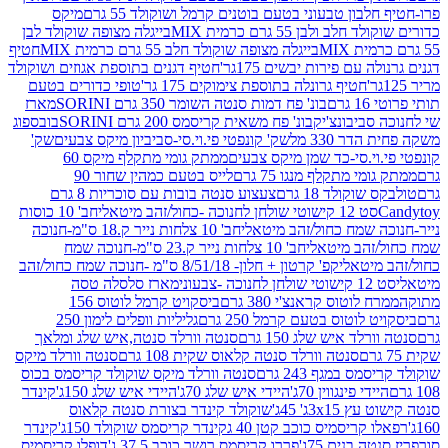
בון טבעוני בטעם בוטנים קרמל ושוקולד 55 גרם
מיקס
 ולבן 55 גרם כרמית MIX
בייגלה מצופה שוקולד לבן
בייגלה מצופה שוקולד חלב 55 גרם כרמית MIX
חטיף
עם פירות יבשים 175גר'
חטיף דגנים בתוספת אגוזים ושוקולד
חטיף גרונלה בתוספת צימוקים 175 גר'
טופי כדורים בטעם
ם
בונ' פח דמות סנטה השומר 350 גרם SORINI
מארז
ביבונצ'יק
בונ' פח משאית קריסמס 200 גרם SORINI
בובספוג
 330 מל
שק' קונפטי פי.וי.סי-סביביון מיקס צבעים
שק'
וי.סי-כד שמן מיקס צבעים
ממתק גומי מתקלף מיקס 60
י מתקלף מנגו 75 גרם
לייס בטעם כמהין שחור 90
קולד 18 גרם
צעצוע סנטה בובות עם סוכריות 8 גרם
1 קישוטי שולחן לחנוכה -כחול/זהב מיטאלי
חב' 10 כוסות
 שמח כחול/זהב מיטאלי
חב' 10 צלחות נייר ק.18 ס"מ-חנוכה
הב מיטאלי
חב' 10 צלחות נייר ק.23 ס"מ-חנוכה שמח
יטאלי
קפ' קרטון + חלון- 8/51/18 ס"מ -חנוכה שמח כחול/זהב
עוני
מארז סלסלה טסה
לוטוס קראנצ'י 380 גרם
ביסקויט קרמל לוטוס 156
לוטוס בטעם קרמל 250 גרם
גליליות וופלים לימון 250
ד איש שלג 150 גרם
סנטה וורלד סנטה,איש שלג ומלאך
סנטה וורלד סנטה קלאוס שקית 108 גרם
סנטה וורלד מיקס
 במגף 243 גרם
סנטה וורלד מיקס שוקולד קריסמס בכוס
י פינגווין 70ג'
היידי איש שלג 70ג'
היידי איש שלג 150ג'
קינדר
3xג' 45ג'
שוקולד קינדר בצורת סנטה קלאוס
קריסמיס כוכב קטן 40 ג
קינדר קריסמס שוקולד 150ג'
קינדר
בנים 75ג'
פררו קריסמס רושר כוכב 37.5 ג'
דופלו קריסמיס