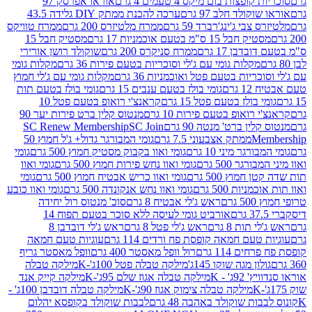
פצות בום מיקס 4 טעמים 4 גרם
אוראו אפרסק 97
ולד חלב 97 גרם
ערכה להכנת ממתק DIY גלידה 43.5
בי ג'ינג'רברד 59 גרם
ממרח מלטיזרס 200 גרם
ממרח טוויקס
בל 15 ס"מ בטעם אוכמניות 17 גרם
מסטיק חבל 15
בן 17 גרם
ממרח סניקרס 200 גרם
שוקולד רושן אורירי
מקלות גומי עם ג'לי וסוכריות בטעם פירות 36 גרם
מקלות גומי
ריות בטעם פטל ואוכמניות 36 גרם
מקלות גומי עם ג'לי חמוץ
רם
גומי בולז בטעם ענבים 15 גרם
גומי בולז בטעם תות
בולז בטעם פטל 15 גרם
קראנצ'י רואופ בטעם פטל 10
רואופ בטעם פירות 10 גרם
מנטוס קלין ברט פירות יער 90
ין ברט' מנטה 90 גרם
SC Join
SC Renew Membership
M
ממתק אצבעוני 7.5 גרם
גומי המבורגר גדול+ ג'ל חמוץ 50
גר מיני 10 גרם
גומי ואוו בקבוק מסטיק חמוץ 500 גרם
גומי
גר 500 גרם
גומי ואוו נחש פירות חמוץ 500 גרם
גומי ואוו
מוץ 500 גרם
גומי ואוו כריש אבטיח חמוץ 500 גרם
גומי
ות 500 גרם
גומי ואוו נחש אנקונדה 500 גרם
גומי ואוו כובע
רם
ראש ג'לי אבטיח 8 גרם
סוכ' מנטוס רול יחידה
אורביט גומי לעיסה ללא סוכר בטעם תפוח 14
תות 8 גרם
ראש ג'לי פטל 8 גרם
ראש ג'לי דובדבן 8
עם חמאה קופסת פח ורדים 114 גרם
עוגיות טעם חמאה
 114 גרם
רול וופל מאסטר 400 גרם
וופל מאסטר גריף
ון מגה שוקו 145ג'
מילקה טבלה פטל 100ג'-K
מילקה טבלה
ג' - K
מילקה טבלה אגוז שלם 95ג'-K
מילקה קייק אנד
מילקה טבלה צימוק אגוז 90ג'-K
מילקה טבלה דובדבן 100ג' -
ת שוקולד באהבה 48 גרם
לבבות שוקולד בקופסא יהלום