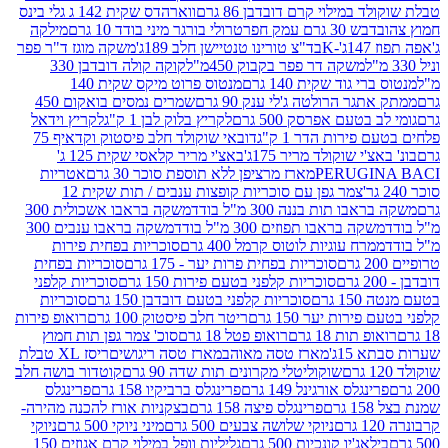
במילוי קרם דובדבן 86 גרם
ווארהדס שקית 142 ג גלי בינס
בש 30 גרם עמק חפר
טרולי בורגר מיני בודד 10 גרם
מילקה
K
בד"צ טורינו טנטיישן חלב 189ג'
משקה מוגז ד"ר פפר
משקה דר פפר בקבוק 450מ"ל
קוקה קולה דובדבן 330
 גוד שקית 140 גרם
מנטוס פרוט מיקס שקית 140
ר הרולטה ג'לי ענק 90 גרם
שמרים נמסים בואקום 450
בטעם אפרסק 500 גרם
לקריץ בלוק לבן 1 ק"ג
לקריץ וידאל
ירות הדר 1 ק"ג
דובאי שוקולד חלב פיסטוק וקדאיף 75
י שוקולד מריר 175ג'
באצ'י מריר קלאסי שקית 125 ג'
PERUGI
מארז מרציפן ללא תוספת סוכר 30 גרם
אטריות
צמר גפן עם סוכריות קופצות ענבים / תות שקית 12
 תות בננה 300 מ"ל בודד
משקה בראבו אשכולית 300
ה בראבו תפוזים 300 מ"ל בודד
משקה בראבו ענבים 300
רח עוגיות לוטוס קרמל 400 גרם
סוכריות בפחית פירות
סוכריות בפחית פרות יער - 175 גרם
סוכריות בפחית
סוכריות קלפני בטעם פירות 150 גרם
סוכריות קלפני
גרם
סוכריות קלפני בטעם דובדבן 150 גרם
סוכריות
רות יער 150 גרם
ריטר חלב פיסטוק 100 גרם
רואופ פירות
תות 18 גרם
רואופ פטל 18 גרם
סוכ' צמר גפן תות חמוץ
1ג'
מארז טסה מאוהב
מארז טסה ריגושים
ריסז XL טבלת
שוקוליטלי מקרונים תות שדה 90 גרם
קוטדור בושה חלב
גלס אורגינל 149 גרם
פרינגלס ברביקיו 158 גרם
פרינגלס
פרינגלס פיצה 158 גרם
בצקניות אורז להכנה מהירה-
ניוקי שלושה צבעים 500 גרם
מיני ניוקי 500 גרם
ניוקי
ג'יו קונכיות 500 גרם
גליליות וופל במילוי קרם אגוזים 150