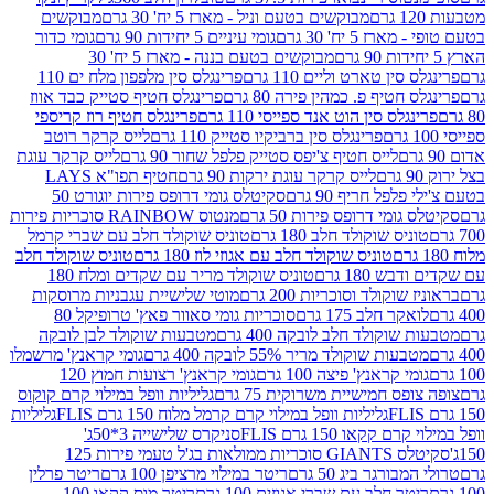
מבוקשים בטעם וניל - מארז 5 יח' 30 גרם
מבוקשים
5 יח' 30 גרם
גומי עיניים 5 יחידות 90 גרם
גומי כדור
מבוקשים בטעם בננה - מארז 5 יח' 30
ין טארט וליים 110 גרם
פרינגלס סין מלפפון מלח ים 110
חטיף פ. כמהין פירה 80 גרם
פרינגלס חטיף סטייק כבד אווז
לס סין הוט אנד ספייסי 110 גרם
פרינגלס חטיף רוז קריספי
פרינגלס סין ברביקיו סטייק 110 גרם
לייס קרקר רוטב
לייס חטיף צ'יפס סטייק פלפל שחור 90 גרם
לייס קרקר עוגת
לייס קרקר עוגת ירקות 90 גרם
חטיף תפו"א LAYS
פל חריף 90 גרם
סקיטלס גומי דרופס פירות יוגורט 50
ומי דרופס פירות 50 גרם
מנטוס RAINBOW סוכריות פירות
יס שוקולד חלב 180 גרם
טוניס שוקולד חלב עם שברי קרמל
טוניס שוקולד חלב עם אגוזי לוז 180 גרם
טוניס שוקולד חלב
 180 גרם
טוניס שוקולד מריר עם שקדים ומלח 180
וקולד וסוכריות 200 גרם
מוטי שלישיית עגבניות מרוסקות
ר חלב 175 גרם
סוכריות גומי סאוור פאץ' טרופיקל 80
וקולד חלב לובקה 400 גרם
מטבעות שוקולד לבן לובקה
ות שוקולד מריר 55% לובקה 400 גרם
גומי קראנץ' מרשמלו
י קראנץ' פיצה 100 גרם
גומי קראנץ' רצועות חמוץ 120
ס חמישיית משרוקית 75 גרם
גליליות וופל במילוי קרם קוקוס
גליליות וופל במילוי קרם קרמל מלוח 150 גרם FLIS
גליליות
קקאו 150 גרם FLIS
סניקרס שלישייה 3*50ג'
סקיטלס GIANTS סוכריות ממולאות בג'ל טעמי פירות 125
ורגר ביג 50 גרם
ריטר במילוי מרציפן 100 גרם
ריטר פרלין
ר חלב עם שברי אגוזים 100 גרם
ריטר מוס קקאו 100