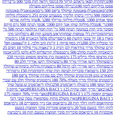
לפאי גראהם קרקר 170ג'
גומי וידאל תות סוכר 500 גר'
ברילה
לימון 190ג'
ברילה פסטו בזיליקום מוצרלה
ג'לו-פאנטונה שוקולד צ'יפס 500 גרם
סאנטאנג'לו-פאנטונה
דיי ביסתן קלינדר בטעמים שונים 251 גרם
טבלת מילקה
K
טבלת מילקה טריולד 280ג' K
שוק' מילקה אוראו
לת מילקה שוקו אנד קקס 300ג' K
גומי תנתה 500 גרם מיקס
 תות בננה
גומי תנתה 500 גר' תות חמוץ גדול
גומי תנתה 500 גר'
יות ג'לי עטופות שמחות
ראש משוגע תות 40 גרם
לקקני מיני
פרינגלס פלפל הבאנרס 158 גרם
שוק'
 200ג'
דג כסף פרווה 1 ק"ג
דג זהב חלבי- 1 ק"ג
cremo וופל
 מריר בודד
אורז לבן דביק 1 ק"ג
אצות נורי סילוור 10 דפים 25
נת סחלב 500 גרם
נסטלה קורנפלקס ללא גלוטן 375ג'
אנטון
וי בייליס 175 גרם
אנטון ברג מרציפן משמש בברנדי 220
שן אורירי מריר 80 גרם
שוקולד רושן אורירי חלב 80
ושן אורירי לבן קרמל 80 גרם
עוגיות מילקה ביסקוויט שוקולד
מארז סוכריות לעיסה תות שדה ודומדמניות 150 גרם
היידי
1ג'
טוניס שוקולד חלב עם עוגיות שוקולד צ'יפס 180
לד מריר מעולה 70% 180 גרם
טוניס שוקולד חלב עם שברי
גולון דיאג'סטיב 250ג'
גולון דיאג'סטיב ש.שועל שוק'
 קפה שקית 125 ג' PERUGINA BACI
באצ'י מיקס 3
PERUGINA
באצ'י מריר 70% קופסה 175
מארז משולב מתוק טסה
מארז טסה שובי דובי
קן רולר תות 20 גרם
יאמס אבן נייר ומספריים 18 גרם
יאמס
עם פטל 20 גרם
יאמס סוכריות סוכר חמוצות בטעם
יאמס סוכריות סוכר חמוצות בטעם תות 10 גרם
ביצת