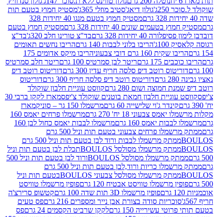
נוטלה 200 גרם
גולון טווינס ללא ת.סוכר 147ג'
גולון סנדוויץ'
250ג'
גולון דיאג'סטיב מוזלי 365ג'
מסטיק חמוץ בטעם תות
מסטיק חמוץ בטעם מנגו 40 יחידות 328
 בטעמים שונים 40 יחידות 328 גרם
מסטיק חמוץ בטעם
רה 40 יחידות 328 גרם
בד"צ טורינו חלב 320ג'
בד"צ
100ג'
הריבו בלוני לבבות 140 גרם
הריבו נחשים תאומים
שקית 160 גרם דובי צבעוני
הריבו מיקס אדומים 175
ים 175 גרם
ריטר לבן סמרטיס 100 גרם
ריטר חלב סמרטיס
יטוס רוטב דיפ סלסה חריף עדין 300 גרם
דוריטוס רוטב דיפ
ם
דוריטוס רוטב דיפ סלסה חריף 300 גרם
דוריטוס
ת חמוצה ושום 280 גרם
קווסט עוגיית חלבון שוקולד
 עוגיית חלבון חמאת בוטנים שוקולד צ'יפס
מארז לקקן ברבי 30
קינדר ג'וי שלישייה 60 גרם
מרשמלו 150 גר – סוניק
מארז
מס צבעוני 18 יח' 270 גרם
מרשמלו פרחים יאמס 160
בבות יאמס 160 גרם
מרשמלו לבבות יאמס כחול לבן 160
ממתק מרשמלו פרחים צבעוני בטעם תות וניל 500 גרם
ממתק מרשמלו לבבות ורוד לבן בטעם תות וניל 500 גרם
ממתק מרשמלו מסולסל BOULOSתכלת לבן בטעם תות וניל
ממתק מרשמלו מסולסל BOULOSורוד לבן בטעם תות וניל 500
ממתק מרשמלו כריות ורוד,לבן בטעם תות וניל 500 גרם
ממתק מרשמלו מסולסל צבעוני BOULOSבטעם תות וניל
ין מרשמלו טוויסט אבטיח 120 גרם
פופין מרשמלו טוויסט
פופין מרשמלו 3D תות שדה 100 גרם
קטשופ סרירצ'ה
סוכריות סודה בצורת אבן נייר ומספרים 216 גרם
פס טעים
טי עשירייה 150 גרם
לקקן שרביט הקסמים 24 גרם
פס