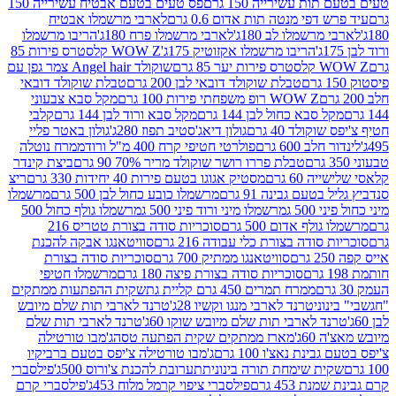
ת עשירייה 150 גרם
פס טעים בטעם אבטיח עשירייה 150
דפי מנטה תות אדום 0.6 גרם
לארבי מרשמלו אבטיח
מרשמלו לב 180ג'
לארבי מרשמלו פרח 180ג'
הריבו מרשמלו
הריבו מרשמלו אקזוטיק 175ג'
WOW Z קלסטרס פירות 85
 85 גרם
שוקולד Angel hair צמר גפן עם
טבלת שוקולד דובאי לבן 200 גרם
טבלת שוקולד דובאי
WOW Z רופ משפחתי פירות 100 גרם
מקל סבא צבעוני
 סבא כחול לבן 144 גרם
מקל סבא ורוד לבן 144 גרם
קלבי
ולד 40 גרם
גולון דיאג'סטיב תפוז 280ג'
גולון באטר פליי
ב 600 גרם
פולרטי חטיפי קרח 400 מ"ל ורוד
ממרח נוטלה
טבלת פררו רושר שוקולד מריר 70% 90 גרם
ביצת קינדר
60 גרם
מסטיק אגוגו בטעם פירות 40 יחידות 330 גרם
ריצ
טעם גבינה 91 גרם
מרשמלו כובע כחול לבן 500 גרם
מרשמלו
50 ג
מרשמלו מיני ורוד פיני 500 ג
מרשמלו גולף כחול 500
לף אדום 500 גרם
סוכריות סודה בצורת טטריס 216
סודה בצורת כלי עבודה 216 גרם
סוויטאנגו אבקה להכנת
סוויטאנגו ממתיק 700 גרם
סוכריות סודה בצורת
סוכריות סודה בצורת פיצה 180 גרם
מרשמלו חטיפי
ממרח תמרים 450 גרם קליית גת
שקית ההפתעות ממתקים
וני
טרנד לארבי מנגו וקשיו 28ג'
טרנד לארבי תות שלם מיובש
ד לארבי תות שלם מיובש שוקו 60ג'
טרנד לארבי תות שלם
6ג'
מארז ממתקים שקית הפתעה טסה
ג'מבו טורטילה
נת נאצ'ו 100 גרם
ג'מבו טורטילה צ'יפס בטעם ברביקיו
ית שימחת תורה בינונית
תערובת להכנת צ'ורוס 500ג'
פילסברי
 453 גרם
פילסברי ציפוי קרמל מלוח 453ג'
פילסברי קרם