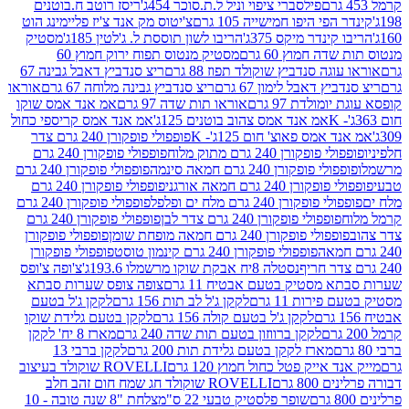
פילסברי ציפוי וניל ל.ת.סוכר 454ג'
ריסז רוטב ח.בוטנים
פי היפו חמישייה 105 גרם
צ'יטוס מק אנד צ'יז פליימינג הוט
ינדר מיקס 375ג'
הריבו לשון תוססת ל. ג'לטין 185ג'
מסטיק
ה חמוץ 60 גרם
מסטיק מנטוס תפוח ירוק חמוץ 60
גה סנדביץ שוקולד תפוז 88 גרם
ריצ סנדביץ דאבל גבינה 67
ץ דאבל לימון 67 גרם
ריצ סנדביץ גבינה מלוחה 67 גרם
אוראו
מולדת 97 גרם
אוראו תות שדה 97 גרם
אמ אנד אמס שוקו
אמ אנד אמס צהוב בוטנים 125ג'
אמ אנד אמס קריספי כחול
אמס פאוצ' חום 125ג'- K
פופפולי פופקורן 240 גרם צדר
פופקורן 240 גרם מתוק מלוח
פופפולי פופקורן 240 גרם
י פופקורן 240 גרם חמאה סינמה
פופפולי פופקורן 240 גרם
רן 240 גרם חמאה אורגני
פופפולי פופקורן 240 גרם
פופקורן 240 גרם מלח ים ופלפל
פופפולי פופקורן 240 גרם
פופפולי פופקורן 240 גרם צדר לבן
פופפולי פופקורן 240 גרם
פולי פופקורן 240 גרם חמאה מופחת שומן
פופפולי פופקורן
פופפולי פופקורן 240 גרם קינמון טוסט
פופפולי פופקורן
נסטלה 8יח אבקת שוקו מרשמלו 193.6ג'
צ'ופה צ'ופס
 מסטיק בטעם אבטיח 11 גרם
צופה צופס שערות סבתא
ירות 11 גרם
לקקן ג'ל לב תות 156 גרם
לקקן ג'ל בטעם
לקקן ג'ל בטעם קולה 156 גרם
לקקן בטעם גלידת שוקו
לקקן ברווזון בטעם תות שדה 240 גרם
מארז 8 יח' לקקן
מארז לקקן בטעם גלידת תות 200 גרם
לקקן ברבי 13
 אייק פטל כחול חמוץ 120 גרם
ROVELLI שוקולד בעיצוב
80 גרם
ROVELLI שוקולד חג שמח חום זהב חלב
שופר פלסטיק טבעי 22 ס"מ
צלחת "8 שנה טובה - 10