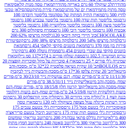
ד 60 גרם באריזה מהודרת
מארז טסה מנות קלאסי
מארז
מתמיד
מארז ים של מותגים
מארז סירת מתוקטסה
סילאן טבעי
מארז התיק המתוק של טסה
גומי בליסטר דובדבן 100
טר תות שדה 100 גרם
גומי בליסטר עכביש 100 גרם
גומי
 גרם
גומי בליסטר מילקשייק 100 גרם
גומי בליסטר
גומי בליסטר דובי 100 גרם
ממרח סיפקולוס 300 גרם
CHO
בונ' היידי בוקה דובאי 120ג'
למקה מרציפן 62% 200
54% 200 גרם
למקה מרציפן 38% 200 גרם
קונפיטורת
3 גרם
חמאת בוטנים סקיפי קלאסי 454 גרם
חמאת
עם שברי בוטנים 454 גרם
ממרח נוטלה 400 גרם
קינדר
10 גרם
מפת שולחן פורים כ 274*137 סמ ניילון
מארז
רים * 25 גרם
מארז 4 סוכריות על מקל וסוכריות קופצות 20
חב' 10 שקית נשיאה פלסטיק 22*32 ס"מ -מסכה-זהב
כה-זהב
שקית נייר לבקבוק
שקית נייר 30/23/10 ס"מ-פורים
-זהב מיטאלי
שקית נייר 38.5/31/11 ס"מ-פורים
זהב מיטאלי
קופ' קרטון חלון 18/15/8 ס"מ -פורים שמח-דגם
קית קרטון 24.5/19/8 ס"מ-פורים שמח-דגם בועות דקל
גומי
קליק מיני כדורים 30 גרם
קליק מיני קורנפלקס 30 גרם
הום
ייגלה עגול מצופה בשוקולד לבן 120 גרם
מארז טסה
'לי בטעם פטל 175 גרם
סוכריות ג'לי בטעם ענבים 175
ג'לי בטעם תות שדה 175 גרם
רוטב תיבול בטעם סריראצ'ה
ריות נודלס פתאי עבה/דק 200 גרם
רוטב טריאקי שומשום
ב טריאקי 300 מ"ל
רוטב סאטה 240 גרם
רוטב חמוץ מתוק
ב צ'ילי מתוק 300 מ"ל
HEART שוקולד לבבות צבע אדום