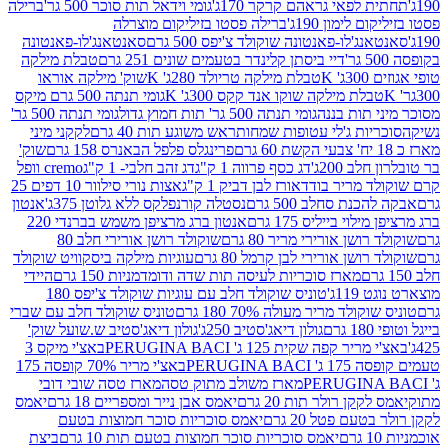
לפאי גראהם קרקר 170ג'
גומי וידאל תות סוכר 500 גר'
ברילה
לימון 190ג'
ברילה פסטו בזיליקום מוצרלה
ג'לו-פאנטונה שוקולד צ'יפס 500 גרם
סאנטאנג'לו-פאנטונה
דיי ביסתן קלינדר בטעמים שונים 251 גרם
טבלת מילקה
K
טבלת מילקה טריולד 280ג' K
שוק' מילקה אוראו
לת מילקה שוקו אנד קקס 300ג' K
גומי תנתה 500 גרם מיקס
 תות בננה
גומי תנתה 500 גר' תות חמוץ גדול
גומי תנתה 500 גר'
יות ג'לי עטופות שמחות
ראש משוגע תות 40 גרם
לקקני מיני
פרינגלס פלפל הבאנרס 158 גרם
שוק'
 200ג'
דג כסף פרווה 1 ק"ג
דג זהב חלבי- 1 ק"ג
cremo וופל
 מריר בודד
אורז לבן דביק 1 ק"ג
אצות נורי סילוור 10 דפים 25
נת סחלב 500 גרם
נסטלה קורנפלקס ללא גלוטן 375ג'
אנטון
וי בייליס 175 גרם
אנטון ברג מרציפן משמש בברנדי 220
שן אורירי מריר 80 גרם
שוקולד רושן אורירי חלב 80
ושן אורירי לבן קרמל 80 גרם
עוגיות מילקה ביסקוויט שוקולד
מארז סוכריות לעיסה תות שדה ודומדמניות 150 גרם
היידי
1ג'
טוניס שוקולד חלב עם עוגיות שוקולד צ'יפס 180
לד מריר מעולה 70% 180 גרם
טוניס שוקולד חלב עם שברי
גולון דיאג'סטיב 250ג'
גולון דיאג'סטיב ש.שועל שוק'
 קפה שקית 125 ג' PERUGINA BACI
באצ'י מיקס 3
PERUGINA
באצ'י מריר 70% קופסה 175
מארז משולב מתוק טסה
מארז טסה שובי דובי
קן רולר תות 20 גרם
יאמס אבן נייר ומספריים 18 גרם
יאמס
עם פטל 20 גרם
יאמס סוכריות סוכר חמוצות בטעם
יאמס סוכריות סוכר חמוצות בטעם תות 10 גרם
ביצת