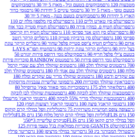
מבוקשים בטעם וניל - מארז 5 יח' 30 גרם
מבוקשים
5 יח' 30 גרם
גומי עיניים 5 יחידות 90 גרם
גומי כדור
מבוקשים בטעם בננה - מארז 5 יח' 30
ין טארט וליים 110 גרם
פרינגלס סין מלפפון מלח ים 110
חטיף פ. כמהין פירה 80 גרם
פרינגלס חטיף סטייק כבד אווז
לס סין הוט אנד ספייסי 110 גרם
פרינגלס חטיף רוז קריספי
פרינגלס סין ברביקיו סטייק 110 גרם
לייס קרקר רוטב
לייס חטיף צ'יפס סטייק פלפל שחור 90 גרם
לייס קרקר עוגת
לייס קרקר עוגת ירקות 90 גרם
חטיף תפו"א LAYS
פל חריף 90 גרם
סקיטלס גומי דרופס פירות יוגורט 50
ומי דרופס פירות 50 גרם
מנטוס RAINBOW סוכריות פירות
יס שוקולד חלב 180 גרם
טוניס שוקולד חלב עם שברי קרמל
טוניס שוקולד חלב עם אגוזי לוז 180 גרם
טוניס שוקולד חלב
 180 גרם
טוניס שוקולד מריר עם שקדים ומלח 180
וקולד וסוכריות 200 גרם
מוטי שלישיית עגבניות מרוסקות
ר חלב 175 גרם
סוכריות גומי סאוור פאץ' טרופיקל 80
וקולד חלב לובקה 400 גרם
מטבעות שוקולד לבן לובקה
ות שוקולד מריר 55% לובקה 400 גרם
גומי קראנץ' מרשמלו
י קראנץ' פיצה 100 גרם
גומי קראנץ' רצועות חמוץ 120
ס חמישיית משרוקית 75 גרם
גליליות וופל במילוי קרם קוקוס
גליליות וופל במילוי קרם קרמל מלוח 150 גרם FLIS
גליליות
קקאו 150 גרם FLIS
סניקרס שלישייה 3*50ג'
סקיטלס GIANTS סוכריות ממולאות בג'ל טעמי פירות 125
ורגר ביג 50 גרם
ריטר במילוי מרציפן 100 גרם
ריטר פרלין
ר חלב עם שברי אגוזים 100 גרם
ריטר מוס קקאו 100