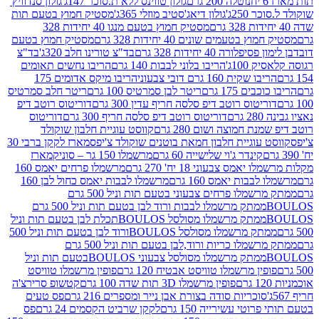
נוטלה 200 גרם
גולון טווינס ללא ת.סוכר 147ג'
גולון סנדוויץ'
250ג'
גולון דיאג'סטיב מוזלי 365ג'
מסטיק חמוץ בטעם תות
מסטיק חמוץ בטעם מנגו 40 יחידות 328
 בטעמים שונים 40 יחידות 328 גרם
מסטיק חמוץ בטעם
רה 40 יחידות 328 גרם
בד"צ טורינו חלב 320ג'
בד"צ
100ג'
הריבו בלוני לבבות 140 גרם
הריבו נחשים תאומים
שקית 160 גרם דובי צבעוני
הריבו מיקס אדומים 175
ים 175 גרם
ריטר לבן סמרטיס 100 גרם
ריטר חלב סמרטיס
יטוס רוטב דיפ סלסה חריף עדין 300 גרם
דוריטוס רוטב דיפ
ם
דוריטוס רוטב דיפ סלסה חריף 300 גרם
דוריטוס
ת חמוצה ושום 280 גרם
קווסט עוגיית חלבון שוקולד
 עוגיית חלבון חמאת בוטנים שוקולד צ'יפס
מארז לקקן ברבי 30
קינדר ג'וי שלישייה 60 גרם
מרשמלו 150 גר – סוניק
מארז
מס צבעוני 18 יח' 270 גרם
מרשמלו פרחים יאמס 160
בבות יאמס 160 גרם
מרשמלו לבבות יאמס כחול לבן 160
ממתק מרשמלו פרחים צבעוני בטעם תות וניל 500 גרם
ממתק מרשמלו לבבות ורוד לבן בטעם תות וניל 500 גרם
ממתק מרשמלו מסולסל BOULOSתכלת לבן בטעם תות וניל
ממתק מרשמלו מסולסל BOULOSורוד לבן בטעם תות וניל 500
ממתק מרשמלו כריות ורוד,לבן בטעם תות וניל 500 גרם
ממתק מרשמלו מסולסל צבעוני BOULOSבטעם תות וניל
ין מרשמלו טוויסט אבטיח 120 גרם
פופין מרשמלו טוויסט
פופין מרשמלו 3D תות שדה 100 גרם
קטשופ סרירצ'ה
סוכריות סודה בצורת אבן נייר ומספרים 216 גרם
פס טעים
טי עשירייה 150 גרם
לקקן שרביט הקסמים 24 גרם
פס