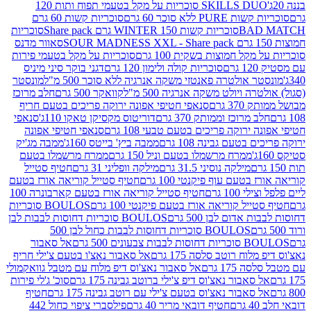
SKILLS DUO סוכריות על מקל בטעמי תפוח ותות 120
P ללא סוכר 60 גרם
סוכריות קשות 60 גרם
BAD
סוכריות קשות WINTER 150 גרם Share pack
סוכריות
סאוור מדנס
קל חמוצות בשקית 100 גרם
סוכריות על מקל בטעמי פירות
סוכריות קולה ולימון 120 גרם
דגני בוקר סיני מיניס
 אולטרה פאנטזי משקה אנרגיה ללא סוכר 500 מ"ל
מונסטר
ה ויולט משקה אנרגיה 500 מ"ל
קוואקר 500 גרם
חלב מרוכז
3 גרם
סנאפי חטיפי אפונה ירוקה פריכים בטעם חריף
 מרוכז וממותק 370 גרם
דוריטוס מקסיקן טאקו 110ג'
סנאפי
ירוקה פריכים בטעם טבעי 108 גרם
סנאפי חטיפי אפונה
בטעם גבינה 108 גרם
ממבה ביץ' בייטס 160ג'
ממבה מג'יק
ממרח מרשמלו בטעם וניל 150 גרם
ממרח מרשמלו בטעם
מילקה נוסיני 31.5 גרם
מילקה וופליני 31 גרם
חטיף סטייל
בטעם עוף פיקנטי 100 גרם
חטיף סטייל קוריאה אורז בטעם
100 גרם
חטיף סטייל קוריאה אורז בטעם קארבונרה 100
יל קוריאה אורז בטעם פיקנטי 100 גרם
BOULOS סוכריות
אדום לבן 500 גרם
BOULOS סוכריות דחוסות לבבות לבן
BOULOS סוכריות דחוסות לבבות כחול לבן 500
 צבעונים 500 גרם
אל סאבור
וח רוטב סלסה 175 גרם
אל סאבור נאצ'ו בטעם צ'ילי חריף
175 גרם
אל סאבור נאצ'וס דיפ מלוח עם מטבל גוואקמולי
סאבור נאצ'וס דיפ צ'ילי ברוטב גבינה 175 גרם
סוכ' ג'לי פירות
סאבור נאצ'וס בטעם צ'ילי עם רוטב גבינה 175 גרם
חטיף
חטיף דובאי מריר 40 גרם
פילסברי ציפוי כחול 442