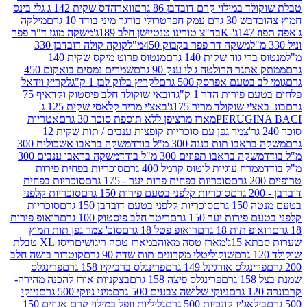
במילוי קרם דובדבן 86 גרם
ווארהדס שקית 142 ג גלי בינס
בש 30 גרם עמק חפר
טרולי בורגר מיני בודד 10 גרם
מילקה
K
בד"צ טורינו טנטיישן חלב 189ג'
משקה מוגז ד"ר פפר
משקה דר פפר בקבוק 450מ"ל
קוקה קולה דובדבן 330
 גוד שקית 140 גרם
מנטוס פרוט מיקס שקית 140
ר הרולטה ג'לי ענק 90 גרם
שמרים נמסים בואקום 450
בטעם אפרסק 500 גרם
לקריץ בלוק לבן 1 ק"ג
לקריץ וידאל
ירות הדר 1 ק"ג
דובאי שוקולד חלב פיסטוק וקדאיף 75
י שוקולד מריר 175ג'
באצ'י מריר קלאסי שקית 125 ג'
PERUGI
מארז מרציפן ללא תוספת סוכר 30 גרם
אטריות
צמר גפן עם סוכריות קופצות ענבים / תות שקית 12
 תות בננה 300 מ"ל בודד
משקה בראבו אשכולית 300
ה בראבו תפוזים 300 מ"ל בודד
משקה בראבו ענבים 300
רח עוגיות לוטוס קרמל 400 גרם
סוכריות בפחית פירות
סוכריות בפחית פרות יער - 175 גרם
סוכריות בפחית
סוכריות קלפני בטעם פירות 150 גרם
סוכריות קלפני
גרם
סוכריות קלפני בטעם דובדבן 150 גרם
סוכריות
רות יער 150 גרם
ריטר חלב פיסטוק 100 גרם
רואופ פירות
תות 18 גרם
רואופ פטל 18 גרם
סוכ' צמר גפן תות חמוץ
1ג'
מארז טסה מאוהב
מארז טסה ריגושים
ריסז XL טבלת
שוקוליטלי מקרונים תות שדה 90 גרם
קוטדור בושה חלב
גלס אורגינל 149 גרם
פרינגלס ברביקיו 158 גרם
פרינגלס
פרינגלס פיצה 158 גרם
בצקניות אורז להכנה מהירה-
ניוקי שלושה צבעים 500 גרם
מיני ניוקי 500 גרם
ניוקי
ג'יו קונכיות 500 גרם
גליליות וופל במילוי קרם אגוזים 150