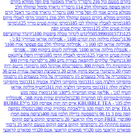
 216 גרם
ד"ר גרארד מאסטר פיס וופל ממולא בקרם
שוקולד חלב 114 גרם
ד"ר גרארד סימול שוקולד חלב
וזי לוז וופל פריך 100 גרם
ד"ר גרארד פתי-בר דאבל קרם
לא בקרם בטעם שוקולד חלב 216 גרם
בונ' מרסי לאבלי מיקס
בליז שוקולד לבן 185ג'
מרסי שקית פטיט מריר 125ג'
מרסי
ב 125ג'
מרסי שקית פטיט קפה
505399010
לינדט לינדור טבלה פיסטוק 100ג'
קינדר שוקוצ'יפס
ילקה תות יוגורט 100ג' - K
מילקה אוראו סנדוויץ' 92 ג' -
בן 100 ג' - K
מילקה שוקולד חלב עם פצפוצי אורז 100ג'
ה אוראו 100ג' K
מילקה לוטוס ביסקוף 90ג' - K
מרסי
אנץ' 125ג'
מרסי לאבליז קרמי 185ג'
פררו דופלו צ'וקנאט
 שלוקים להקפאה בצורת נחש 280 מ"ל
פרוטיז פירות 300
י בשקית 300 גרם
פרינגלס אורגינל 165 גרם
קנדי בייטס ירוק
קנדי בייטס מתוק אדום 20 גרם
ביצת הפתעה ענקית בנים 36
ל מקל בטעמים 15 גרם
סוכריה על מקל בטעמים 15 גרם
גומי
 מנגו 311ג'
גומי מקסיקני דולצ'ה אבטיח 311ג'
גומי מקסיקני
ג'
גומי מקסיקני דולצ'ה תות 311ג'
חטיף מילקה אוראו
ליאון שוקו חמישייה 5*30ג' 150ג'
מארז טסה מגש
יקס לבן חמישייה 230ג'
מלטיזרס שקית פינוק 68ג'- K
טובלרון
BUBBLE TEA אייס תה תות אפרסק 320 מ"ל
BUBBLE
אבקת נסקוויק שוקו 280ג'
נסטלה נסקפה
פסטה ברילה חלבון פנה 400ג'
צ'ופה צופס חמוץ
דפדפי קוקוס צ'יפס קוקוס
2 גרם
דפדפי קוקוס צ'יפס קוקוס בטעם קקאו 25 גרם
ווי
 מנגו 20ג'
ווי סמארט קראנצי אננס 20ג'
ווי סמארט קראנצי