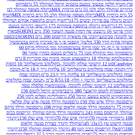
בון טבעוני בטעם בוטנים קרמל ושוקולד 55 גרם
מיקס
 ולבן 55 גרם כרמית MIX
בייגלה מצופה שוקולד לבן
בייגלה מצופה שוקולד חלב 55 גרם כרמית MIX
חטיף
עם פירות יבשים 175גר'
חטיף דגנים בתוספת אגוזים ושוקולד
חטיף גרונלה בתוספת צימוקים 175 גר'
טופי כדורים בטעם
ם
בונ' פח דמות סנטה השומר 350 גרם SORINI
מארז
ביבונצ'יק
בונ' פח משאית קריסמס 200 גרם SORINI
בובספוג
 330 מל
שק' קונפטי פי.וי.סי-סביביון מיקס צבעים
שק'
וי.סי-כד שמן מיקס צבעים
ממתק גומי מתקלף מיקס 60
י מתקלף מנגו 75 גרם
לייס בטעם כמהין שחור 90
קולד 18 גרם
צעצוע סנטה בובות עם סוכריות 8 גרם
1 קישוטי שולחן לחנוכה -כחול/זהב מיטאלי
חב' 10 כוסות
 שמח כחול/זהב מיטאלי
חב' 10 צלחות נייר ק.18 ס"מ-חנוכה
הב מיטאלי
חב' 10 צלחות נייר ק.23 ס"מ-חנוכה שמח
יטאלי
קפ' קרטון + חלון- 8/51/18 ס"מ -חנוכה שמח כחול/זהב
עוני
מארז סלסלה טסה
לוטוס קראנצ'י 380 גרם
ביסקויט קרמל לוטוס 156
לוטוס בטעם קרמל 250 גרם
גליליות וופלים לימון 250
ד איש שלג 150 גרם
סנטה וורלד סנטה,איש שלג ומלאך
סנטה וורלד סנטה קלאוס שקית 108 גרם
סנטה וורלד מיקס
 במגף 243 גרם
סנטה וורלד מיקס שוקולד קריסמס בכוס
י פינגווין 70ג'
היידי איש שלג 70ג'
היידי איש שלג 150ג'
קינדר
3xג' 45ג'
שוקולד קינדר בצורת סנטה קלאוס
קריסמיס כוכב קטן 40 ג
קינדר קריסמס שוקולד 150ג'
קינדר
בנים 75ג'
פררו קריסמס רושר כוכב 37.5 ג'
דופלו קריסמיס