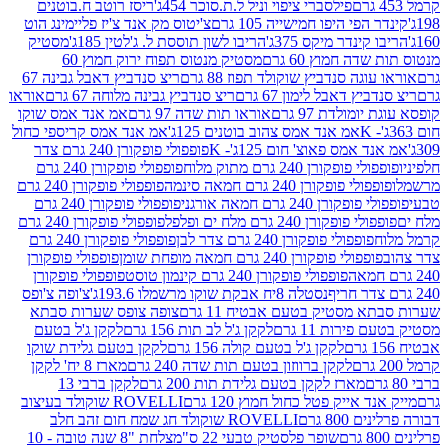
פילסברי ציפוי וניל ל.ת.סוכר 454ג'
ריסז רוטב ח.בוטנים
פי היפו חמישייה 105 גרם
צ'יטוס מק אנד צ'יז פליימינג הוט
ינדר מיקס 375ג'
הריבו לשון תוססת ל. ג'לטין 185ג'
מסטיק
ה חמוץ 60 גרם
מסטיק מנטוס תפוח ירוק חמוץ 60
גה סנדביץ שוקולד תפוז 88 גרם
ריצ סנדביץ דאבל גבינה 67
ץ דאבל לימון 67 גרם
ריצ סנדביץ גבינה מלוחה 67 גרם
אוראו
מולדת 97 גרם
אוראו תות שדה 97 גרם
אמ אנד אמס שוקו
אמ אנד אמס צהוב בוטנים 125ג'
אמ אנד אמס קריספי כחול
אמס פאוצ' חום 125ג'- K
פופפולי פופקורן 240 גרם צדר
פופקורן 240 גרם מתוק מלוח
פופפולי פופקורן 240 גרם
י פופקורן 240 גרם חמאה סינמה
פופפולי פופקורן 240 גרם
רן 240 גרם חמאה אורגני
פופפולי פופקורן 240 גרם
פופקורן 240 גרם מלח ים ופלפל
פופפולי פופקורן 240 גרם
פופפולי פופקורן 240 גרם צדר לבן
פופפולי פופקורן 240 גרם
פולי פופקורן 240 גרם חמאה מופחת שומן
פופפולי פופקורן
פופפולי פופקורן 240 גרם קינמון טוסט
פופפולי פופקורן
נסטלה 8יח אבקת שוקו מרשמלו 193.6ג'
צ'ופה צ'ופס
 מסטיק בטעם אבטיח 11 גרם
צופה צופס שערות סבתא
ירות 11 גרם
לקקן ג'ל לב תות 156 גרם
לקקן ג'ל בטעם
לקקן ג'ל בטעם קולה 156 גרם
לקקן בטעם גלידת שוקו
לקקן ברווזון בטעם תות שדה 240 גרם
מארז 8 יח' לקקן
מארז לקקן בטעם גלידת תות 200 גרם
לקקן ברבי 13
 אייק פטל כחול חמוץ 120 גרם
ROVELLI שוקולד בעיצוב
80 גרם
ROVELLI שוקולד חג שמח חום זהב חלב
שופר פלסטיק טבעי 22 ס"מ
צלחת "8 שנה טובה - 10