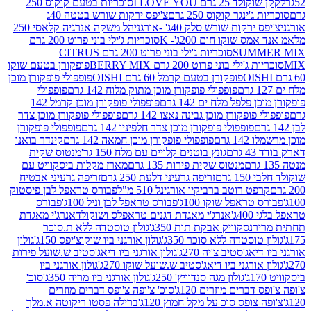
2 גרם I LOVE YOU
סוכריות בטעם קוקוס 250
ינגר קוקוס 250 גרם
צ'יפס ירקות שורש בטטה 40ג
רקות שורש סלק 40ג' -אורגני
הל משקה אנרגיה קלאסי 250
 שוקו חום 200ג'- K
סוכריות ג'ילי בוני פרוט 200 גרם
SUM
סוכריות ג'ילי בוני פרוט 200 גרם CITRUS
ילי בוני פרוט 200 גרם BERRY MIX
פופקורן בטעם שוקו
פופקורן בטעם קרמל 60 גרם OISHI
פופפולי פופקורן מוכן
פופפולי פופקורן מוכן מתוק מלוח 142 גרם
פופפולי
פלפל מלח ים 142 גרם
פופפולי פופקורן מוכן קרמל 142
ופקורן מוכן גבינה נאצו 142 גרם
פופפולי פופקורן מוכן צדר
פופפולי פופקורן מוכן צדר חלפיניו 142 גרם
פופפולי פופקורן
גרם
פופפולי פופקורן מוכן חמאה 142 גרם
קינדר בואנו
ם
גונץ בוטנים קלויים עם מלח 150 גר'
מנטוס שקית
מנטוס שקית פירות 135 גרם
מארז מקלות ביסקוויט עם
גרם
זריפה גרעיני דלעת 250 גרם
זריפה גרעיני אבטיח
ט רוטב ברביקיו אורגינל 510 מ"ל
פבורס טראפל לבן פיסטוק
טראפל שוקו 100ג'
פבורס טראפל לבן וניל 100ג'
פבורס
ג'
אנרג'י מאגדת דגנים טראפלס ושוקולד
אנרג'י מאגדת
ר
נסקוויק אבקת תות 350ג'
גולון טוסטדה ללא ת.סוכר
וסטדה ללא סוכר 350ג'
גולון אורגני ביו שוקוצ'יפס 150ג'
גולון
אג'סטיב צ'יה 270ג'
גולון אורגני ביו דיאג'סטיב ש.שועל פירות
אורגני ביו דיאג'סטיב ש.שועל שוקו 270ג'
גולון אורגני ביו
גולון מגה סנדוויץ' 250ג'
גולון אורגני ביו מריה 350ג'
סוכ'
ברים מוזרים 120ג'
סוכ' צ'ופה צ'ופס דברים מוזרים
צופס סוכ על מקל חמוץ 120ג'
ברילה פסטו ריקוטה א.מלך