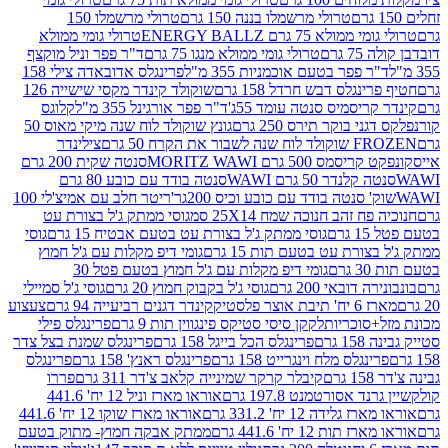
טרולי מרשמלו בננה 150 גרם
טרולי מרשמלו 150
לא 75 גרם ENERGY BALLZ
טרולי גומי ממולא
גרם
טרולי גומי ממולא מנגו 75 גרם
ד"ר פפר וניל מוקצף
 פפר בטעם אוכמניות 355 מ"ל
פרינגלס אדובאדה צילי 158
נגלס דבש חרדל 158 גרם
שוקולד קינדר מקסי שישייה 126
ריסמיס סנטה עומד 55ג'
ד"ר פפר אורגינל 355 מ"ל
קלוגס
 בוקר תירס 250 גרם
גונץ שוקולד לוח שנה מיקי מאוס 50
 את הקרח 50 גרם
צילינדר
50 גרם MORITZ WAWI
סנטה שקית 200 גרם
לנדר 50 גרם WAWI
סנטה בודד עם כובע 80 גרם
 סנטה בודד עם כובע וכיס 200גר'
ריטר חלב עם אמיצ'לי 100
 זהב חנוכה שמח 25X14 סמ
גוסי ממתק ג'ל בצורת עט
ם
גוסי ממתק ג'ל בצורת עט בטעם אבטיח 15 גרם
גוסי
ורת עט בטעם תות 15 גרם
גומי דיפ מקלות עם ג'ל חמוץ
ם
גומי דיפ מקלות עם ג'ל חמוץ בטעם פטל 30
דובאי 200 גרם
גוסי ג'ל בקבוק חמוץ 20 גרם
גוסי ג'ל סמיילי
וצר פלסטיק
קינדר דגנים רביעייה 94 גרם
צעצוע
סוכריות
לקקן סיסי סטיקס פינגווין תות 9 גרם
פרינגלס פילי
רם
פרינגלס הכל בייגל 158 גרם
פרינגלס שמנת בצל צדר
נגלס מלח וינגרייט 158 גרם
פרינגלס ראנץ' 158 גרם
פרינגלס
קיבלר קרקר שמינייה קלאב צ'דר 311 גרם
פררו
אסורטמנט 197.8 גרם
אוראו מארז וניל 12 יח' 441.6
ידה 12 יח' 331.2 גרם
אוראו מארז שוקו 12 יח' 441.6
ת 12 יח' 441.6 גרם
ממתק אבקה חמוץ- מתוק בטעם