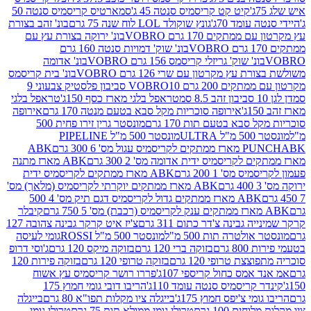
קיט קט קריסמיס סנטה 45 ג'
סמארטיס קריסמיס סנטה 50
עומד 70ג'
גונץ שוקולד LOL לוח שנה 75 גרם
בונ' זהב בצורת
תקים 170 גרם VOBRO
בונ' ירוקה בצורת עץ עם
בונ' שוק' דמויות סנטה 160 גרם
נ' שוק' גריזלי קריסמס 156 גרם VOBRO
בונ' אדומה
עץ מקרטון עם שרי 126 גרם VOBRO
בונ' בית קריסמס
 200 גרם VOBRO
10 סביבון פלסטיק צבעוני 9
טראפל בלגי מארז כסף 150ג'
טראפל בלגי
אירופה סוכריות מקל סבא בטעם מנטה 170 גרם
אירופה
סבא בטעם תות 170 גרם
מונסטר גרין זירו פחית 500
ULT
מונסטר 500 מ"ל PIPELINE
ABK
PU
לקריסמיס ידית אדומה מס' 2 300 גרם
ABK מארז מתנה
מס' 1 200 גרם
ABK מארז ממתקים לקריסמיס ידית
ABK מארז ממתקים יוקרתי לקריסמיס (מלאך) מס'
ABK מארז ממתקים גדול לקריסמיס דגם תיק מס' 4 500
קיבלר
גבינה צ'דר כתום 311 גרם
צ'יז איט קרקר גבינה צהובה 127
ולטרה תות 500 מ"ל
מונסטר 500 מ"ל ROSSI
גומי לעיסה
 גרם
בזוקה ברי 120 גרם
בזוקה מיקס 120 גרם
ג'וסי דרופ
ת טרופי 120 גרם
בזוקה טרופי 120 גרם
בזוקה פירות 120
מס כחול קריספי 107ג'
פררו רושר קריסמיס עץ אשוח
קריסמיס סנטה עומד 110ג'
הריבו דובי גומי חמוץ 175
י צ'יפס חמוץ 175ג'
בייגלה ציו מקלות תפו"א 80 גרם
בייגלה
ים 100 גרם
טרולי גומי ממולא תות 75 גרם
טרולי גומי