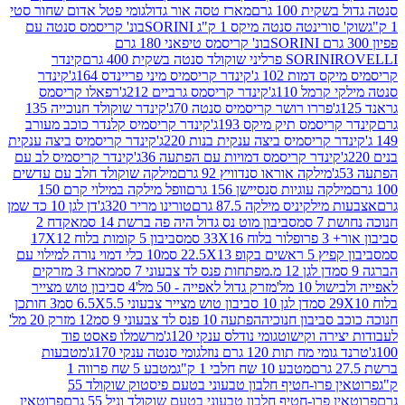
ת 100 גרם
מארז טסה אור גדול
גומי פטל אדום שחור סטי
רינטה סנטה מיקס 1 ק"ג SORINI
בונ' קריסמס סנטה עם
בונ' קריסמס טיפאני 180 גרם
גרם
SORINI
קינדר
דמות 102 ג'
קינדר קריסמיס מיני פריינדס 164ג'
קינדר
מל 110ג'
קינדר קריסמס גרביים 212ג'
רפאלו קריסמס
פררו רושר קריסמיס סנטה 70ג'
קינדר שוקולד חנוכייה 135
יסמס תיק מיקס 193ג'
קינדר קריסמיס קלנדר כוכב מעורב
 קריסמיס ביצה ענקית בנות 220ג'
קינדר קריסמיס ביצה ענקית
ינדר קריסמס דמויות עם הפתעה 36ג'
קינדר קריסמיס לב עם
מילקה אוראו סנדוויץ 92 גרם
מילקה שוקולד חלב עם עדשים
קה עוגיות סנסיישן 156 גרם
וופל מילקה במילוי קרם 150
לקיניס מילקה 87.5 גרם
טורינו מריר 320ג'
דן לגן 10 כד שמן
 סמ
סביבון מוט נס גדול היה פה ברשת 14 סמ
אקדח 2
33 סמ
סביבון 5 קומות בלוח 17X12
ופ 22.5X13 סמ
10 כלי דמוי נורה למילוי עם
דן לגן 12 מ.מפתחות פנס לד צבעוני 7 סמ
מארז 3 מזרקים
10 מל'
מזרק גדול לאפייה - 50 מל'
4 סביבון טוש מצייר
דן לגן 10 סביבון טוש מצייר צבעוני 6.5X5.5 סמ
3 חותכן
סביבון חנוכיה
הפתעה 10 פנס לד צבעוני 9 סמ
12 מזרק 20 מל'
ירה וקישוט
גומי נודלס ענקי 120ג'
מרשמלו פאסט פוד
 מח תות 120 גרם נוזל
גומי סנטה ענקי 170ג'
מטבעות
מטבע 10 שח חלבי 1 ק"ג
מטבע 5 שח פרווה 1
פרוטאין פרו-חטיף חלבון טבעוני בטעם פיסטוק שוקולד 55
פרו-חטיף חלבון טבעוני בטעם שוקולד וניל 55 גרם
פרוטאין