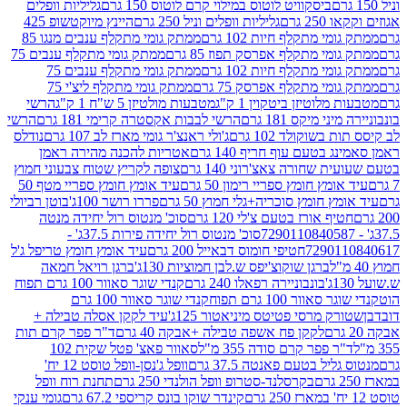
ביסקוויט לוטוס במילוי קרם לוטוס 150 גרם
גליליות וופלים
 גרם
גליליות וופלים וניל 250 גרם
היינץ מיוקטשופ 425
י מתקלף חיות 102 גרם
ממתק גומי מתקלף ענבים מנגו 85
י מתקלף אפרסק תפוז 85 גרם
ממתק גומי מתקלף ענבים 75
י מתקלף חיות 102 גרם
ממתק גומי מתקלף ענבים 75
י מתקלף אפרסק 75 גרם
ממתק גומי מתקלף ליצ'י 75
לוטיזן ביטקוין 1 ק"ג
מטבעות מולטיזן 5 ש"ח 1 ק"ג
הרשי
 מיקס 181 גרם
הרשי לבבות אקסטרה קרימי 181 גרם
הרשי
שוקולד 102 גרם
ג'ולי ראנצ'ר גומי מארז לב 107 גרם
נודלס
בטעם עוף חריף 140 גרם
אטריות להכנה מהירה ראמן
שחורה צאצ'רוני 140 גרם
צופה לקריץ שטוח צבעוני חמוץ
מץ חומץ ספריי רימון 50 גרם
עיד אומץ חומץ ספריי מטף 50
 חומץ סוכריה+גלי חמוץ 50 גרם
פררו רושר 100ג'
בוטן רביולי
ף אורז בטעם צ'לי 120 גרם
סוכ' מנטוס רול יחידה מנטה
סוכ' מנטוס רול יחידה פירות 37.5ג' -
72901
חטיפי חומוס דבאייל 200 גרם
עיד אומץ חומץ טריפל ג'ל
ברגן שוקוצ'יפס ש.לבן חמוציות 130ג'
ברגן רויאל חמאה
בונבוניירה רפאלו 240 גרם
קנדי שוגר סאוור 100 גרם תפוח
וור 100 גרם תפוח
קנדי שוגר סאוור 100 גרם
 מרסי פטיטס מיניאטור 125ג'
עיד לקקן אסלה טבילה +
לקקן פח אשפה טבילה +אבקה 40 גרם
ד"ר פפר קרם תות
 פפר קרם סודה 355 מ"ל
סאוור פאצ' פטל שקית 102
יל בטעם פאנטה 37.5 גרם
וופל ג'נסן-וופל טוסט 12 יח'
בקרסלנד-סטרופ וופל הולנדי 250 גרם
תחנת רוח וופל
קינדר שוקו בונס קריספי 67.2 גרם
גומי ענקי