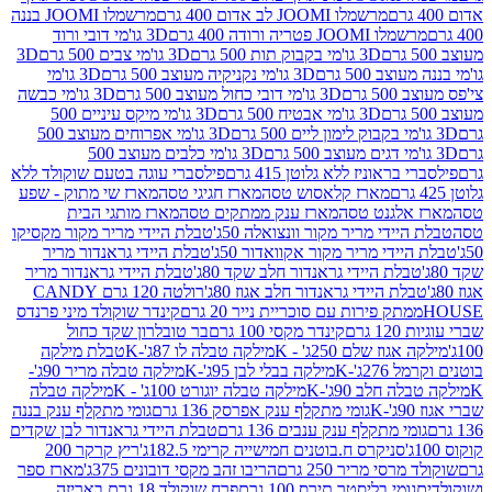
מרשמלו JOOMI לב אדום 400 גרם
מרשמלו JOOMI בננה
JOOM פטריה ורודה 400 גרם
3D גו'מי דובי ורוד
3D גו'מי בקבוק תות 500 גרם
3D גו'מי צבים 500 גרם
3D
 500 גרם
3D גו'מי נקניקיה מעוצב 500 גרם
3D גו'מי
גרם
3D גו'מי דובי כחול מעוצב 500 גרם
3D גו'מי כבשה
3D גו'מי אבטיח 500 גרם
3D גו'מי מיקס עיניים 500
3D גו'מי אפרוחים מעוצב 500
3D גו'מי כלבים מעוצב 500
ראוניז ללא גלוטן 415 גרם
פילסברי עוגה בטעם שוקולד ללא
מארז קלאסוש טסה
מארז חגיגי טסה
מארז שי מתוק - שפע
אלגנט טסה
מארז ענק ממתקים טסה
מארז מותגי הבית
ידי מריר מקור וונצואלה 50ג'
טבלת היידי מריר מקור מקסיקו
ידי מריר מקור אקוואדור 50ג'
טבלת היידי גראנדור מריר
לת היידי גראנדור חלב שקד 80ג'
טבלת היידי גראנדור מריר
ת היידי גראנדור חלב אגוז 80ג'
רולטה 120 גרם CANDY
תק פירות עם סוכריית נייר 20 גרם
קינדר שוקולד מיני פרנדס
רם
קינדר מקסי 100 גרם
בר טובלרון שקד כחול
וז שלם 250ג' - K
מילקה טבלה לו 87ג'-K
טבלת מילקה
2ג'-K
מילקה בבלי לבן 95ג'-K
מילקה טבלה מריר 90ג'-
חלב 90ג'-K
מילקה טבלה יוגורט 100ג' - K
מילקה טבלה
גומי מתקלף ענק אפרסק 136 גרם
גומי מתקלף ענק בננה
י מתקלף ענק ענבים 136 גרם
טבלת היידי גראנדור לבן שקדים
סניקרס ח.בוטנים חמישייה קרימי 182.5ג'
ריץ קרקר 200
סי מריר 250 גרם
הריבו זהב מקסי דובונים 375ג'
מארז ספר
ומי בליסטר תירס 100 גרם
פרח שוקולד 18 גרם באריזה