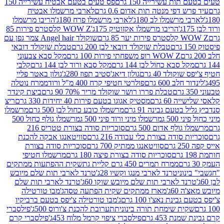
ת עשירייה 150 גרם
פס טעים בטעם אבטיח עשירייה 150
דפי מנטה תות אדום 0.6 גרם
לארבי מרשמלו אבטיח
מרשמלו לב 180ג'
לארבי מרשמלו פרח 180ג'
הריבו מרשמלו
הריבו מרשמלו אקזוטיק 175ג'
WOW Z קלסטרס פירות 85
 85 גרם
שוקולד Angel hair צמר גפן עם
טבלת שוקולד דובאי לבן 200 גרם
טבלת שוקולד דובאי
WOW Z רופ משפחתי פירות 100 גרם
מקל סבא צבעוני
 סבא כחול לבן 144 גרם
מקל סבא ורוד לבן 144 גרם
קלבי
ולד 40 גרם
גולון דיאג'סטיב תפוז 280ג'
גולון באטר פליי
ב 600 גרם
פולרטי חטיפי קרח 400 מ"ל ורוד
ממרח נוטלה
טבלת פררו רושר שוקולד מריר 70% 90 גרם
ביצת קינדר
60 גרם
מסטיק אגוגו בטעם פירות 40 יחידות 330 גרם
ריצ
טעם גבינה 91 גרם
מרשמלו כובע כחול לבן 500 גרם
מרשמלו
50 ג
מרשמלו מיני ורוד פיני 500 ג
מרשמלו גולף כחול 500
לף אדום 500 גרם
סוכריות סודה בצורת טטריס 216
סודה בצורת כלי עבודה 216 גרם
סוויטאנגו אבקה להכנת
סוויטאנגו ממתיק 700 גרם
סוכריות סודה בצורת
סוכריות סודה בצורת פיצה 180 גרם
מרשמלו חטיפי
ממרח תמרים 450 גרם קליית גת
שקית ההפתעות ממתקים
וני
טרנד לארבי מנגו וקשיו 28ג'
טרנד לארבי תות שלם מיובש
ד לארבי תות שלם מיובש שוקו 60ג'
טרנד לארבי תות שלם
6ג'
מארז ממתקים שקית הפתעה טסה
ג'מבו טורטילה
נת נאצ'ו 100 גרם
ג'מבו טורטילה צ'יפס בטעם ברביקיו
ית שימחת תורה בינונית
תערובת להכנת צ'ורוס 500ג'
פילסברי
 453 גרם
פילסברי ציפוי קרמל מלוח 453ג'
פילסברי קרם