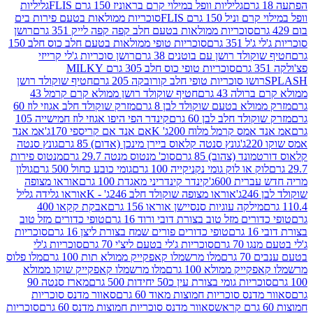
גליליות וופל במילוי קרם בראוניז 150 גרם FLIS
גליליות
יל 150 גרם FLIS
סוכריות ממולאות בטעם פירות בים
סוכריות ממולאות בטעם חלב קפה קפה לייק 351 גרם
רושן
351 גרם
סוכריות טופי ממולאות בטעם חלב כוס חלב 150
ולד רושן עם בוטנים 38 גרם
רושן סוכריות ג'לי קרייזי
סוכריות טופי כוס חלב 305 גרם MILKY
ושו סוכריות טופי חלב קורובקה 205 גרם
חטיף שוקולד רושן
לה 43 גרם
חטיף שוקולד רושן ממולא קרם קרמל 43
ולא בטעם שוקולד לבן 8 גרם
מזרק שוקולד חלב אגוזי לוז 60
לד חלב לבן 60 גרם
קינדר הפי היפו אגוזי לוז חמישייה 105
מס קרמל מלוח 200ג' K
אם אנד אם קריספי 170ג'
אמ אנד
גונץ סנטה קלאוס ביירן מינכן (אדום) 85 גרם
גונץ סנטה
ד (צהוב) 85 גרם
סוכ' מנטוס מנטה 29.7 גרם
מנטוס פירות
ק או לוק גומי נקניקייה 100 גרם
גומי כובע כחול 500 גרם
גולון
ית 600ג'
קינדר קינדריני מאגדת 100 גרם
אוראו מצופה
'
אוראו מצופה שוקולד חלב 246ג' - K
אוראו גלידה גליל
ילקה עוגיות סנסיישן אוראו 156 גרם
אבקת קקאו 400
רים מזל טוב בצורת דובי ורוד 16 גרם
טופי כדורים מזל טוב
ם
טופי כדורים פורים שמח בצורת ליצן 16 גרם
סוכריות
70 גרם
סוכריות ג'לי בטעם ליצ'י 70 גרם
סוכריות ג'לי
גרם
מלו מרשמלו קאפקייק ממולא תות 100 גרם
מלו פלוס
יק ממולא 100 גרם
מלו מרשמלו קאפקייק שוקו ממולא
יות גומי בצורת עין כ50 יחידות 500 גרם
מארז סנטה 90
נס סוכריות חמוצות מאוד 60 גרם
סאוור מדנס סוכריות
סאוור מדנס סוכריות חמוצות מדנס 60 גרם
סוכריות