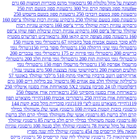
 גולגולת 90 גרם
סאוור מדנס סוכריות חמוצות 60 גרם
 מצופה קרם וניל 300 גרם
עוגת ספוג בטעם תות 250
 בטעם דובדבן 250 גרם
עוגת ספוג בטעם מישמש 250
ג בטעם שוקולד 250 גרם
קינג עוגיות רכות שוקולד צ'יפס 160
יות רכות שוקולד מריר צ'יפס 160 גרם
קינג עוגיות רכות
'יפס 160 גרם
קינג עוגיות רכות שיבולת תפוז שוקו צ'יפס
ה ספוג מצופה קרם קקאו 300 גרם
אורביט רפרשרס מסטיק
עם אבטיח פטל בקבוקון 67 גרם
טרולי גומי פינגווין 150
י שיני דרקולה 150 גרם
טרולי סופר בריין 150ג'
טרולי גומי
טרולי גומי פירות ים 175 גרם
טרולי גומי עכברים 200
י נשיקות תות 200 גרם
טרולי גומי פרות חלב 200 גרם
טרולי
150 גרם
טרולי מרשמלו תפוח 150 גרם
טרולי גומי
200 גרם
קישוטי עוגה בצנצנת 500 גרם צבעוני עגול /
טב ברבקיו טריאקי מתוק 510 מ"ל
בר שוקולד באונטי 57
ולד חלב עם אגוזים 90 גרם
שוק' טב מילקה דיים 100 גרם
יבון צבעוני 5X2 סמ
ארוחת אורז בסגנון איטלקי 250
ז בסגנון מקסיקני 250 גרם
ארוחת אורז אושפלו 250
ז מג'דרה 250 גרם
הריבו אבטיח 160ג'
היידי מוצארט תפוז
וצארט נוגט ליצ'י 119ג'
גונץ סוכריית מקל סבא קשת 144
ת קטנות בשקית 100 גרם
גונץ אנשי שלג משוקולד במילוי
85 גרם
גונץ אנשי שלג משוקולד במילוי קרם חלב ברשת
 סנטה משוקולד במילוי קרם חלב ברשת 85 גרם
גונץ שוקולד
שישיה 78 גרם
גונץ שוקולד חלב סנטה 100 גרם
גונץ עוגיות
גונץ שוקולד לוח שנה מפרץ
גרם
גונץ שוקולד לוח שנה קריסמיס 50 גרם
גונץ מיקס