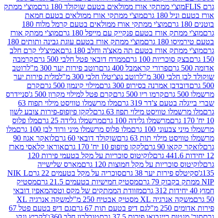
וצ'י ממתקי אורז ממולאים בטעם שוקולד 180 גרם
מוצ'י ממתק
180 גרם
מוצ'י ממתקי אורז ממולאים בטעם חמאת
מוצ'י ממתקי אורז ממולאים בטעם קרמל מלוח 180
תק אורז בטעם פנקייק עם מייפל 180 גרם
מוצ'י ממתק אורז
18 גרם
מוצ'י ממתק אורז בטעם עוגת גבינה ותותים 180
תק אורז בטעם תה מאצ'ה וחלב 180 גרם
אמיצ'לי קרם חלב
סוכריות 100 גרם
ממרח דובאי פטל חלבי 500 גרם
קרמבה
פרורי קראמבל 400 גרם
רוטב פירות יער 300 מ"ל
רוטב
 300 מ"ל
רוטב נוצ'יטלו חלבי 300 מ"ל
מלית פירות יער
דבן אמרנה בסירופ 300 גרם
מילוי קינמון 500 גרם
קרם
קרמו ריו 500 גרם
קרם פטל למילוי מקרון 500 ג'
סניידרס
טעם צ'דר 319 גרם
מלו מרשמלו טוויסט מילוי תפוח 63
לו טוויסט מילוי תפוז 63 גרם
לקקן פיןפופ-פירות צובע לשון
מרשמלו גלידה 100 גרם
מרשמלו גלידה 25 גרם
מלו פלוס
עוני 100 גרם
מלו פלוס מרשמלו מיני ורוד לבן 100 גרם
מלו
 מילוי תות 63 גרם
שוקולד דובאי 60 גרם
לואקר אגוז 90
ו 90 גרם
לקקן פיןפופ 10 יח' 170 גרם
אוראו קלאסי מארז
לוקיטוס סוכריות על מקל בטעמי פירות 120
סוכריות על מקל חמוצות 120 גרם
מארס שלישייה
פירות יער 38 גרם
סוכריה על מקל בטעמים 22 גרם
NIK L
מסטיק חמישיות בטעמים 21.5 גרם
מסטיק
מזוודת הממתקים של מקס וטסה
מאפין דובאי
יה XL מסטיק אבטיח 250 מ"ל
משקה אנרגיה XL
2 מ"ל
גם דיפ בטעם תות 67 גרם
גם דיפ בטעם פטל 67
ס ריינבואו פירות 37.5 גרם
טובלרון חלב 360ג'
לקריץ ונקו