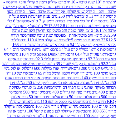
מרכז שולחן רימון אקרילי זהב+ הדפסה -
ר זהב דקורטיבי + כיתוב שנה טובה
קישוטי שולחן אקרילי שנה
יח'
קישוטי שולחן אקרילי שנה טובה -כסף - 5 יח'
דג כסף
 ס"מ
דבש לחיץ 250 גרם עמק חפר
עוגת דבש עוגל'ה
טיק בצורת רימון ק. 7 ס"מ-שקוף
חב' 6 כלי
 -בצורת תפוח 12.8*13.8*7 ס"מ
קופ' קרטון חלון שנה
קפ' קרטון חלון שנה טובה
אגרת+ מעטפה שנה טובה שופר/ספר תורה
מגנט חג שמח 5*9
אוראו שוקולד גליל 110.4 גרם
גלילות
קרם שוקולד 54 גרם
אוראו שוקולה מרשמלו תות 168
ראו במילוי קרם וניל 54 גרם
אוראו עוגיות שוקולד חום 64.4
ת וניל 64.4 גרם
אוראו Space Dunk גליל 110.4 גרם
חטיף
גרם
חטיף טאקיס דרגון צ'ילי 92.3 גרם
חטיף טאקיס
ממתק בקבוקי שעווה 39 גרם
סוכריות ממולאות בטעם דבש
יני 200 גרם
איטריות אורז מקלות 600 גרם
לוק או לוק גומי
טודיי חטיף חלבון קרמל מלוח 65 גרם
מארז של 10 יח'
ס 140 גרם
פחית תפוחחה משקה אורגני מוגז תפוח ואננס
ת לימוננדה משקה אורגני מוגז- לימון וליים 250 מ"ל
פחית
אורגני מוגז תפוזי דם ודומדמניות 250 מ"ל
גרגרי טפיוקה
גרגרי טפיוקה גדולים 400 גרם
מיסו כהה 500 גרם
מיסו
נאצ'וס טבעי 50 גרם
נאצ'וס תירס כחול 50 גרם
נאצ'וס
פרינגלס סין פלפל ופרמזן 110 גרם
ביאנקה שוקולד
ם
ביאנקה שוקולד מריר 72% 100 גרם
ביאנקה שוקולד
ביאנקה שוקולד לבן בטעם קרמל 100 גרם
ביאנקה
100 גרם
גומי לעיסה צבעוני 1 ק"ג
גומי לעיסה אבטיח 1