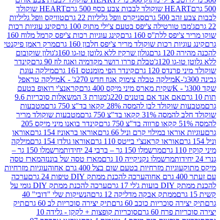
ולד לבבות צבע כסף 500 גרם
HEART שוקולד
50 גרם
סניקרס וופל גליליות 22 גרם
טוויקס וופל גליליות
ו טורטילה צ'יפס בטעם צ'ילי מתוק 100 גרם
קינג עוגיות רכות
ס ללת''ס 160 גרם
קינג עוגיות רכות צ'יפס קרמל מלוח 160
יות רכות שוקולד מריר צ'יפס חלבון 160 גרם
מרק ראמן פיקנטי
 גרם
גולון שרקיז ללא גלוטן טו-גו 160ג'
גולון שוקובום
 120ג'
טבלת פררו רושר מקדמיה ואגוז לוז 90 גרם
קינדר
נדס 120 גרם
קינדר הפי מומנטס 161 גרם
מילקה עוגת
מילקה טבלה צימוק אגוז חדש 270ג' - K
מילקה טראפל
שקית מארס מיני מיקס 400 גרם
קראנצ'י רואופ בטעם
אם אנד אם בוטנים 220ג'
מנורת 3 המשאלות סוכריות 9.6
לד לבן להמסה 28% קקאו בד"צ 750 גרם
מטבעות
 קקאו בד"צ 750 גרם
מטבעות שוקולד מריר
קינדר בואנו מיני מיקס 205
ראו במילוי קרם וניל 66 גרם
אוראו בראוניז 154 גרם
אוראו
אוראו קראנצ'י בייטס 110 גרם
אוראו גולדן 154 גרם
מילקה
מרשמלו 150 גר – ברבי 24 יחידות
מרשמלו 150 גר –
מרשמלו נקניקייה 10 גרם
מארז טסה של בוננזה
מארז טסה
עוגיות מזרחיות בטעם שום בצל 400 גרם אחוה
עוגיות מזרחיות
ערכה להכנת ממתק DIY טיפות 24 גרם
ערכה
 17 גרם
ערכה להכנת ממתק DIY גומי על
ממתק אבקה מדליקה 12 גרם
הנשיקות שלי "דובי" 40
 סוכריות כוכב 60 גרם
תיק יצירה סוכריות לב 60 גרם
תיק
פרח 60 גרם
סוכריות קופצות + לקקן - גלידה 10