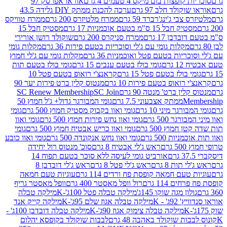
פצות בום מיקס 4 טעמים 4 גרם
אוראו אפרסק 97
ולד חלב 97 גרם
ערכה להכנת ממתק DIY גלידה 43.5
בי ג'ינג'רברד 59 גרם
ממרח מלטיזרס 200 גרם
ממרח טוויקס
בל 15 ס"מ בטעם אוכמניות 17 גרם
מסטיק חבל 15
בן 17 גרם
ממרח סניקרס 200 גרם
שוקולד רושן אורירי
מקלות גומי עם ג'לי וסוכריות בטעם פירות 36 גרם
מקלות גומי
ריות בטעם פטל ואוכמניות 36 גרם
מקלות גומי עם ג'לי חמוץ
רם
גומי בולז בטעם ענבים 15 גרם
גומי בולז בטעם תות
בולז בטעם פטל 15 גרם
קראנצ'י רואופ בטעם פטל 10
רואופ בטעם פירות 10 גרם
מנטוס קלין ברט פירות יער 90
ין ברט' מנטה 90 גרם
SC Join
SC Renew Membership
M
ממתק אצבעוני 7.5 גרם
גומי המבורגר גדול+ ג'ל חמוץ 50
גר מיני 10 גרם
גומי ואוו בקבוק מסטיק חמוץ 500 גרם
גומי
גר 500 גרם
גומי ואוו נחש פירות חמוץ 500 גרם
גומי ואוו
מוץ 500 גרם
גומי ואוו כריש אבטיח חמוץ 500 גרם
גומי
ות 500 גרם
גומי ואוו נחש אנקונדה 500 גרם
גומי ואוו כובע
רם
ראש ג'לי אבטיח 8 גרם
סוכ' מנטוס רול יחידה
אורביט גומי לעיסה ללא סוכר בטעם תפוח 14
תות 8 גרם
ראש ג'לי פטל 8 גרם
ראש ג'לי דובדבן 8
עם חמאה קופסת פח ורדים 114 גרם
עוגיות טעם חמאה
 114 גרם
רול וופל מאסטר 400 גרם
וופל מאסטר גריף
ון מגה שוקו 145ג'
מילקה טבלה פטל 100ג'-K
מילקה טבלה
ג' - K
מילקה טבלה אגוז שלם 95ג'-K
מילקה קייק אנד
מילקה טבלה צימוק אגוז 90ג'-K
מילקה טבלה דובדבן 100ג' -
ת שוקולד באהבה 48 גרם
לבבות שוקולד בקופסא יהלום