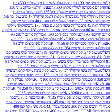
ק 100 ג'
קרם שוקולד לשמרים וקראנצ'ים 500 גרם
רסו למילוי מקרון 500 גרם
פניני קראנץ מיקס מיני 150
תק בטעם מלון מתקלף גדול 135ג'
טרנד ממתק בטעם
גדול 135ג'
פוקי מקלות דאבל שוקולד 47 גרם
שוק' בר פוקי
 33 גרם
פוקי מקלות לבן עוגיות 40 גרם
פוקי מקלות
רם
מילקה ביצה חלב עם כפית 136 גרם
שוקולד מילקה
 גרם
מילקה ביצה אוראו עם כפית 128 גרם
שוקולד מילקה
גרם
מילקה בבלי חלב 90ג'-K
מילקה ארנב לוטוס 95
ה אוראו 100ג' - K
שוקולד מילקה טבלה לבן 90 גר' -
ה סנסיישן קקאו 156ג' - K
מילקה מיני ביצים חלב 81
ים ביסקוויט 264 גרם
מילקה חום לבן 90 גרם
ולד מילקה מיני ביצים קריספי 81 גרם
מילקה מיני ביצים לבן
מילקה מיני ביצים ש.לבן 81 גרם
מילקה מיני ביצים ביסקוויט
 ביצה מילוי מיני ביצים 97 גרם
מילקה מיני ביצים אוראו 81
י ביצים דאיים 81 גרם
מילקה קרם אגוזים 85 גרם
קה ביצי שוקולד לבן 90 גרם
מילקה ביצה מילוי קרם רביעייה
דור מיני ביצים שוקולד מריר 100 גרם
קוטדור ביצים שוקולד
טבלת מילקה ביסקוויט קרם 100ג' - K
מילקה טבלה תות
נדר חלב במילוי קרם קקאו 46.8 גרם
בונ' היידי מאונטן פטל
סי אגוזים 100ג'
שוקולד מילקה טבלה ג'לי 250 גר'-K
מילקה
פאוס 260ג' - K
ליאון שוקולד לבן חמישייה 5*30ג'
וגיות שוקוצי'פס צימוק 135ג' - K
גומי בננה כ 30 גרם
בר
 חלב פיסטוק וקדאיף 145 גרם
קוביות אפיפית במילוי קרם
 כרמית 200 גרם
מרשמלו JOOMI מיני גולף לבן 400
400 גרם
מרשמלו JOOMI מיני גולף