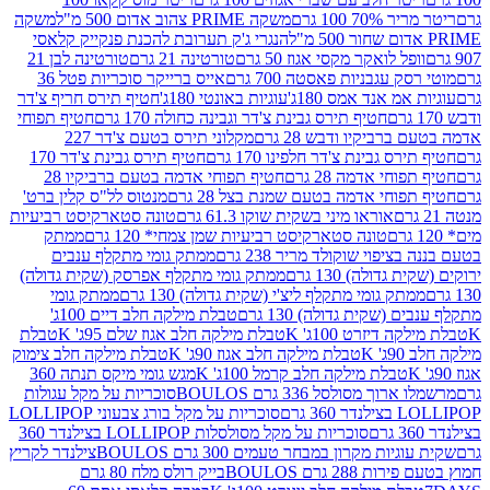
 100 גרם
משקה PRIME צהוב אדום 500 מ"ל
משקה
הנגרי ג'ק תערובת להכנת פנקייק קלאסי
ל לואקר מקסי אגוז 50 גרם
טורטינה 21 גרם
טורטינה לבן 21
 עגבניות פאסטה 700 גרם
אייס ברייקר סוכריות פטל 36
מ אנד אמס 180ג'
עוגיות באונטי 180ג'
חטיף תירס חריף צ'דר
חטיף תירס גבינת צ'דר וגבינה כחולה 170 גרם
חטיף תפוחי
ביקיו ודבש 28 גרם
מקלוני תירס בטעם צ'דר 227
 גבינת צ'דר חלפינו 170 גרם
חטיף תירס גבינת צ'דר 170
חי אדמה 28 גרם
חטיף תפוחי אדמה בטעם ברביקיו 28
וחי אדמה בטעם שמנת בצל 28 גרם
מנטוס לל"ס קלין ברט'
אוראו מיני בשקית שוקו 61.3 גרם
טונה סטארקיסט רביעיות
טונה סטארקיסט רביעיות שמן צמחי* 120 גרם
ממתק
יפוי שוקולד מריר 238 גרם
ממתק גומי מתקלף ענבים
דולה) 130 גרם
ממתק גומי מתקלף אפרסק (שקית גדולה)
ק גומי מתקלף ליצ'י (שקית גדולה) 130 גרם
ממתק גומי
(שקית גדולה) 130 גרם
טבלת מילקה חלב דיים 100ג'
דיזרט 100ג' K
טבלת מילקה חלב אגוז שלם 95ג' K
טבלת
K
טבלת מילקה חלב אגוז 90ג' K
טבלת מילקה חלב צימוק
טבלת מילקה חלב קרמל 100ג' K
מגש גומי מיקס תנתה 360
 מסולסל 336 גרם BOULOS
סוכריות על מקל עגולות
 גרם
סוכריות על מקל בורג צבעוני LOLLIPOP
סוכריות על מקל מסולסלות LOLLIPOP בצילנדר 360
ות מקרון במבחר טעמים 300 גרם BOULOS
צילנדר לקריץ
28 גרם BOULOS
בייק רולס מלח 80 גרם