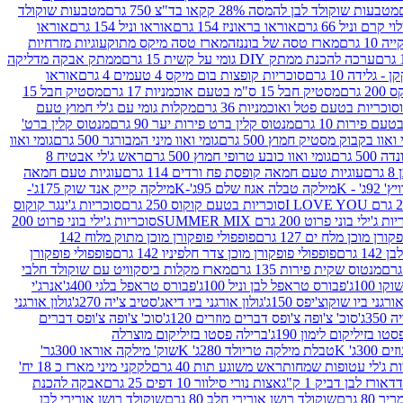
מטבעות שוקולד לבן להמסה 28% קקאו בד"צ 750 גרם
מטבעות שוקולד
קרם וניל 66 גרם
אוראו בראוניז 154 גרם
אוראו וניל 154 גרם
אוראו
1 גרם
מארז טסה של בוננזה
מארז טסה מיקס מתוק
עוגיות מזרחיות
ערכה להכנת ממתק DIY גומי על קשית 15 גרם
ממתק אבקה מדליקה
גלידה 10 גרם
סוכריות קופצות בום מיקס 4 טעמים 4 גרם
אוראו
 גרם
מסטיק חבל 15 ס"מ בטעם אוכמניות 17 גרם
מסטיק חבל 15
וכריות בטעם פטל ואוכמניות 36 גרם
מקלות גומי עם ג'לי חמוץ טעם
ם פירות 10 גרם
מנטוס קלין ברט פירות יער 90 גרם
מנטוס קלין ברט'
 ואוו בקבוק מסטיק חמוץ 500 גרם
גומי ואוו מיני המבורגר 500 גרם
גומי ואוו
50 גרם
גומי ואוו כובע טרופי חמוץ 500 גרם
ראש ג'לי אבטיח 8
ם
עוגיות טעם חמאה קופסת פח ורדים 114 גרם
עוגיות טעם חמאה
' - K
מילקה טבלה אגוז שלם 95ג'-K
מילקה קייק אנד שוק 175ג'-
סוכריות בטעם קוקוס 250 גרם
סוכריות ג'ינגר קוקוס
ג'ילי בוני פרוט 200 גרם SUMMER MIX
סוכריות ג'ילי בוני פרוט 200
רן מוכן מלח ים 127 גרם
פופפולי פופקורן מוכן מתוק מלוח 142
 גרם
פופפולי פופקורן מוכן צדר חלפיניו 142 גרם
פופפולי פופקורן
מנטוס שקית פירות 135 גרם
מארז מקלות ביסקוויט עם שוקולד חלבי
100ג'
פבורס טראפל לבן וניל 100ג'
פבורס טראפל בלגי 400ג'
אנרג'י
ורגני ביו שוקוצ'יפס 150ג'
גולון אורגני ביו דיאג'סטיב צ'יה 270ג'
גולון אורגני
3ג'
סוכ' צ'ופה צ'ופס דברים מוזרים 120ג'
סוכ' צ'ופה צ'ופס דברים
ו בזיליקום לימון 190ג'
ברילה פסטו בזיליקום מוצרלה
3ג' K
טבלת מילקה טריולד 280ג' K
שוק' מילקה אוראו 300גר'
ות ג'לי עטופות שמחות
ראש משוגע תות 40 גרם
לקקני מיני מארז כ 18 יח'
אורז לבן דביק 1 ק"ג
אצות נורי סילוור 10 דפים 25 גרם
אבקה להכנת
80 גרם
שוקולד רושן אורירי חלב 80 גרם
שוקולד רושן אורירי לבן