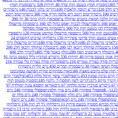
ג'
מסטיק חמוץ בטעם תות שדה 40 יחידות 328 גרם
מסטיק חמוץ
 חלב 320ג'
בד"צ רגוסה קלאסיק 100ג'
הריבו בלוני לבבות 140 גרם
הריבו
100 גרם
דוריטוס רוטב דיפ סלסה חריף עדין 300 גרם
דוריטוס רוטב
וגיית חלבון חמאת בוטנים שוקולד צ'יפס
מארז לקקן ברבי 30 יח' 390
160 גרם
מרשמלו לבבות יאמס כחול לבן 160 גרם
ממתק מרשמלו
ממתק מרשמלו מסולסל
פופין מרשמלו טוויסט אבטיח 120 גרם
פופין
טעים בטעם תותי פרוטי עשירייה 150 גרם
לקקן שרביט הקסמים 24
לארבי מרשמלו לב 180ג'
לארבי מרשמלו פרח 180ג'
הריבו מרשמלו ורוד
טבלת שוקולד דובאי לבן 200 גרם
טבלת שוקולד דובאי חלב 200
גולון דיאג'סטיב תפוז 280ג'
גולון באטר פליי 495ג'
לינדור חלב 600
גוגו בטעם פירות 40 יחידות 330 גרם
ריצ סנדביץ גליל בטעם גבינה 91
ריות סודה בצורת טטריס 216 גרם
סוכריות סודה בצורת כלי עבודה 216
לו חטיפי העמק 30 גרם
ממרח תמרים 450 גרם קליית גת
שקית
תות שלם מיובש מאצ'ה 60ג'
מארז ממתקים שקית הפתעה טסה
ג'מבו
קרם גבינת שמנת 453 גרם
פילסברי ציפוי קרמל מלוח 453ג'
פילסברי קרם
קינדר מיקס 375ג'
הריבו לשון תוססת ל. ג'לטין 185ג'
מסטיק מנטוס תות
ם
ריצ סנדביץ גבינה מלוחה 67 גרם
אוראו קופסא עוגת יומולדת 97
פופפולי פופקורן 240 גרם צדר חלפיניו
פופפולי פופקורן 240 גרם
פופפולי פופקורן 240 גרם מלח ים
פופפולי פופקורן 240 גרם מלח ים
פופפולי פופקורן 240 גרם חמאה
פופפולי פופקורן 240 גרם קינמון
ות סבתא מסטיק בטעם פירות 11 גרם
לקקן ג'ל לב תות 156 גרם
לקקן
מארז לקקן בטעם גלידת תות 200 גרם
לקקן ברבי 13 גרם
מייק
פלסטיק טבעי 22 ס"מ
צלחת "8 שנה טובה - 10 יח'
צלחת "10 שנה טובה