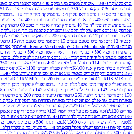
טראפל שקד 300ג' - K
שקית מארס מיני מיקס 400 גרם
קראנצ'י רואופ בטעם תו
חלב להמסה 31% קקאו בד"צ 750 גרם
מטבעות שוקולד מריר להמסה 51% קקאו פרווה בד"צ 750 גרם
קראנצ'י בייטס 110 גרם
אוראו גולדן 154 גרם
מילקה מיני קוקיז 110 גרם
מרשמלו 150 גר 
בטעם שום בצל 400 גרם אחוה
עוגיות מזרחיות עם זעתר 400 גרם אחוה
ערכה 
12 גרם
הנשיקות שלי "דובי" 40 גרם
תיק יצירה סוכריות כוכב 60 גרם
תיק יצירה
אפרסק 97 גרם
אוראו שוקולד חלב 97 גרם
ערכה להכנת ממתק DIY גלידה 43.5 גרם
ס"מ בטעם דובדבן 17 גרם
ממרח סניקרס 200 גרם
שוקולד רושן אורירי לבן 80 גרם
אבטיח 12 גרם
גומי בולז בטעם ענבים 15 גרם
גומי בולז בטעם תות 15 גרם
גומ
מנטה 90 גרם
SC Join Membership
SC Renew Membership
ממתק אצבעוני 7.5 
נחש פירות חמוץ 500 גרם
גומי ואוו תות שדה קטן חמוץ 500 גרם
גומי ואוו כרי
גרם
סוכ' מנטוס רול יחידה דיסקברי 37.5 גרם
אורביט גומי לעיסה ללא סוכר בטעם
קופסת פח פרחים 114 גרם
רול וופל מאסטר 400 גרם
וופל מאסטר גריף 360 גרם
K
מילקה טבלה צימוק אגוז 90ג'-K
מילקה טבלה דובדבן 100ג' - K
קונוס לבבות 
250 גרם
צ'יפס ירקות שורש בטטה 40ג אורגני
צ'יפס ירקות שורש סלק 40ג' -אורגני
גרם CITRUS MIX
סוכריות ג'ילי בוני פרוט 200 גרם BERRY MIX
פופקורן בט
גרם
פופפולי פופקורן מוכן פלפל מלח ים 142 גרם
פופפולי פופקורן מוכן קרמל 142 גרם
מוכן מרשמלו 142 גרם
פופפולי פופקורן מוכן חמאה 142 גרם
קינדר בואנו דארק ב
150 גרם
זריפה גרעיני דלעת 250 גרם
זריפה גרעיני אבטיח 200 גרם
קרפט רוטב ב
מאגדת דגנים טראפלס ושוקולד
אנרג'י מאגדת תחתית מריר
נסקוויק אבקת תות 0
ביו דיאג'סטיב ש.שועל פירות 270ג'
גולון אורגני ביו דיאג'סטיב ש.שועל שוקו 270ג'
מוזרים 120ג'
צ'ופה צופס סוכ על מקל חמוץ 120ג'
ברילה פסטו ריקוטה א.מלך 190ג
190ג'
סאנטאנג'לו-פאנטונה שוקולד צ'יפס 500 גרם
סאנטאנג'לו-פאנטונה בקופסה 0
K
טבלת מילקה שוקו אנד קקס 300ג' K
גומי תנתה 500 גרם מיקס מסוכר מיני תות בננה
צבעי הקשת 60 גרם
פרינגלס פלפל הבאנרס 158 גרם
שוק' בר טובלרון חלב 200ג'
סחלב 500 גרם
נסטלה קורנפלקס ללא גלוטן 375ג'
אנטון ברג מרציפן מילוי בייליס 75