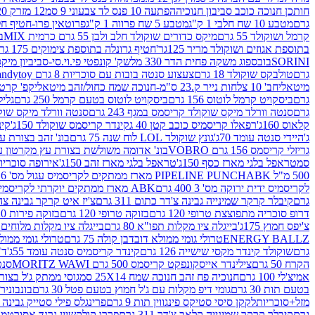
חותכן חנוכה כוכב סביבון חנוכיה
הפתעה 10 פנס לד צבעוני 9 סמ
12 מזרק 20 מל' לעבודות יצירה וקישוט
גרם
מטבע 10 שח חלבי 1 ק"ג
מטבע 5 שח פרווה 1 ק"ג
פרוטאין פרו-חטיף חלבו
קרמל ושוקולד 55 גרם
מיקס כדורים שוקולד חלב ולבן 55 גרם כרמית MIX
בי
בתוספת אגוזים ושוקולד מריר 125גר'
חטיף גרונלה בתוספת צימוקים 175 גר'
SORINI
בובספוג משקה פחית הדר 330 מל
שק' קונפטי פי.וי.סי-סביביון מי
גרם
טולבקס שוקולד 18 גרם
צעצוע סנטה בובות עם סוכריות 8 גרם Candytoy
מיטאלי
חב' 10 צלחות נייר ק.23 ס"מ-חנוכה שמח כחול/זהב מיטאלי
קפ' קרטון + חלון- 8/51/18 
גרם
ביסקויט קרמל לוטוס 156 גרם
ביסקויט לוטוס בטעם קרמל 250 גרם
גלילי
גרם
סנטה וורלד מיקס שוקולד קריסמס במגף 243 גרם
סנטה וורלד מיקס שוקולד 
קלאוס 160ג'
רפאלו קריסמיס כוכב קטן 40 ג
קינדר קריסמס שוקולד 150ג'
קינ
ג'
היידי סנטה עומד 70ג'
גונץ שוקולד LOL לוח שנה 75 גרם
בונ' זהב בצורת עץ מק
גריזלי קריסמס 156 גרם VOBRO
בונ' אדומה משולשת בצורת עץ מקרטון עם שרי 126 ג
סמ
טראפל בלגי מארז כסף 150ג'
טראפל בלגי מארז זהב 150ג'
אירופה סוכריות 
500 מ"ל PIPELINE PUNCH
ABK מארז ממתקים לקריסמיס עגול מס' 6 300 גרם
לקריסמיס ידית ירוקה מס' 3 400 גרם
ABK מארז ממתקים יוקרתי לקריסמיס (מלאך) מס' 7 450 גרם
גרם
קיבלר קרקר שמינייה גבינה צ'דר כתום 311 גרם
צ'יז איט קרקר גבינה צהובה 27
דרופ סוכריה מתפוצצת טרופי 120 גרם
בזוקה טרופי 120 גרם
בזוקה פירות 120 גרם
צ'יפס חמוץ 175ג'
בייגלה ציו מקלות תפו"א 80 גרם
בייגלה ציו מקלות מלוחים 100 גרם
ENERGY BALLZ
טרולי גומי ממולא דובדבן קולה 75 גרם
טרולי גומי ממולא מנג
גרם
שוקולד קינדר מקסי שישייה 126 גרם
קינדר קריסמיס סנטה עומד 55ג'
ד"ר
הקרח 50 גרם
צילינדר אייסקונפקט קריסמס 500 גרם MORITZ WAWI
סנטה 
אמיצ'לי 100 גרם
חנוכיה פח זהב חנוכה שמח 25X14 סמ
גוסי ממתק ג'ל בצורת 
בטעם תות 30 גרם
גומי דיפ מקלות עם ג'ל חמוץ בטעם פטל 30 גרם
בונבונירה ד
מזל+סוכריות
לקקן סיסי סטיקס פינגווין תות 9 גרם
פרינגלס פילי סטייק גבינה 158 גרם
גרם
קיבלר קרקר שמינייה קלאב צ'דר 311 גרם
פררו קולקשיין גרנד אסורטמנט 197.8 