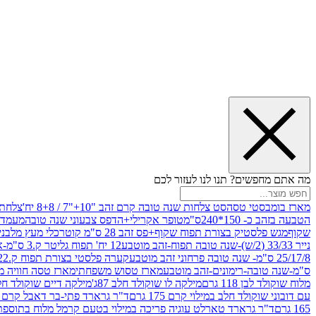
מה אתם מחפשים? תנו לנו לעזור לכם
מארז בומבסטי טסה
סט צלחות שנה טובה קרם זהב "10+"7 / 8+8 יח'
צלחת נייר 10" 
הטבעה בזהב כ- 150*240ס"מ
טופר אקרילי+הדפס צבעוני שנה טובה
מעמד עץ
שקוף
מגש פלסטיק בצורת תפוח שקוף+פס זהב 28 ס"מ קוטר
כלי מעץ מלבני 20*20 *6 +גב בצורת תפוח ג.20 ס"מ-שנה ט
נייר 33/33 (2/ש)-שנה טובה תפוח-זהב מוטבע
12 יח' תפוח גליטר ק.3 ס"מ-אדום
25/17/8 ס"מ- שנה טובה פרחוני זהב מוטבע
קערה פלסטי בצורת תפוח ק.22 ג.7 ס"מ
ס"מ-שנה טובה-רימונים-זהב מוטבע
מארז טסוש משפחתי
מארז טסה חוויה מ
מלוח שוקולד לבן 118 גרם
מילקה לו שוקולד חלב 87ג'
מילקה דיים שוקולד חלב קרמ
עם דובוני שוקולד חלב במילוי קרם 175 גרם
ד"ר גרארד פתי-בר דאבל קרם בסק
165 גרם
ד"ר גרארד טארלט עוגיה פריכה במילוי בטעם קרמל מלוח בתוספת פתיתי 