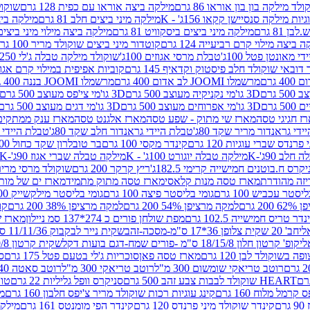
לד מילקה בון בון אוראו 86 גרם
מילקה ביצה אוראו עם כפית 128 גרם
שוקולד
גיות מילקה סנסיישן קקאו 156ג' - K
מילקה מיני ביצים חלב 81 גרם
מילקה ביצים 
 81 גרם
מילקה מיני ביצים ביסקוויט 81 גרם
מילקה ביצה מילוי מיני ביצים 97 גר
 ביצה מילוי קרם רביעייה 124 גרם
קוטדור מיני ביצים שוקולד מריר 100 גרם
די מאונטן פטל 100ג'
טבלת מרסי אגוזים 100ג'
שוקולד מילקה טבלה ג'לי 250 גר'-K
 דובאי שוקולד חלב פיסטוק וקדאיף 145 גרם
קוביות אפיפית במילוי קרם אגוזי לוז
מרשמלו JOOMI לב אדום 400 גרם
מרשמלו JOOMI בננה 400 גרם
3D גו'מי נקניקיה מעוצב 500 גרם
3D גו'מי צי'פס מעוצב 500 גרם
3D גו'מי אפרוחים מעוצב 500 גרם
3D גו'מי דגים מעוצב 500 גרם
ז חגיגי טסה
מארז שי מתוק - שפע טסה
מארז אלגנט טסה
מארז ענק ממתקים
די גראנדור מריר שקד 80ג'
טבלת היידי גראנדור חלב שקד 80ג'
טבלת היידי גר
נדס שברי עוגיות 120 גרם
קינדר מקסי 100 גרם
בר טובלרון שקד כחול 100ג'
לב 90ג'-K
מילקה טבלה יוגורט 100ג' - K
מילקה טבלה שברי אגוז 90ג'-K
קרס ח.בוטנים חמישייה קרימי 182.5ג'
ריץ קרקר 200 גרם
שוקולד מרסי מריר 250 ג
מארז טסה מנות קלאסי
מארז טסה מתוק מתמיד
מארז ים של מות
יסטר עכביש 100 גרם
גומי בליסטר פיצה 100 גרם
גומי בליסטר מילקשייק 100 גרם
2 גרם
למקה מרציפן 54% 200 גרם
למקה מרציפן 38% 200 גרם
קונ
נדר טריס חמישייה 102.5 גרם
מפת שולחן פורים כ 274*137 סמ ניילון
מארז שמי
חב' 20 שקית צלופן 36*17 ס"מ-מסכה-זהב
שקית נייר לבקבוק 11/11/36 ס"מ ס"מ-פורים שמח- דגם ענן
קופ' קרטון חלון 18/15/8 ס"מ -פורים שמח-דגם בועות דקל
שקית קרטון 24.5/19/8 ס"מ-פורים שמח-דגם בועות דקל
שוקולד לבן 120 גרם
מארז טסה פאן
סוכריות ג'לי בטעם פטל 175 גרם
סו
רוטב טריאקי שומשום 300 מ"ל
רוטב טריאקי 300 מ"ל
רוטב סאטה 240 גרם
HEART שוקולד לבבות צבע זהב 500 גרם
סניקרס וופל גליליות 22 גרם
טווי
רמל מלוח 160 גרם
קינג עוגיות רכות שוקולד מריר צ'יפס חלבון 160 גרם
מר
ם
קינדר שוקולד מיני פרנדס 120 גרם
קינדר הפי מומנטס 161 גרם
מילקה ע