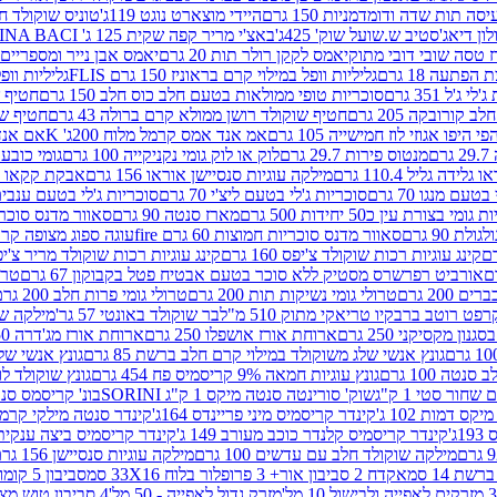
ה תות שדה ודומדמניות 150 גרם
היידי מוצארט נוגט 119ג'
טוניס שוקולד חלב 
לון דיאג'סטיב ש.שועל שוק' 425ג'
באצ'י מריר קפה שקית 125 ג' PERUGINA BACI
 טסה שובי דובי מתוק
יאמס לקקן רולר תות 20 גרם
יאמס אבן נייר ומספריים 18 גרם
 הפתעה 18 גרם
גליליות וופל במילוי קרם בראוניז 150 גרם FLIS
גליליות וופל במי
ג'ל 351 גרם
סוכריות טופי ממולאות בטעם חלב כוס חלב 150 גרם
חטיף שו
קורובקה 205 גרם
חטיף שוקולד רושן ממולא קרם ברולה 43 גרם
חטיף שוק
 היפו אגוזי לוז חמישייה 105 גרם
אמ אנד אמס קרמל מלוח 200ג' K
אם אנד א
ם
מנטוס פירות 29.7 גרם
לוק או לוק גומי נקניקייה 100 גרם
גומי כובע כחול
 גלידה גליל 110.4 גרם
מילקה עוגיות סנסיישן אוראו 156 גרם
אבקת קקאו 400 גרם
טעם מנגו 70 גרם
סוכריות ג'לי בטעם ליצ'י 70 גרם
סוכריות ג'לי בטעם ענבים 70 ג
ומי בצורת עין כ50 יחידות 500 גרם
מארז סנטה 90 גרם
סאוור מדנס סוכריות
 90 גרם
סאוור מדנס סוכריות חמוצות 60 גרם fire
עוגה ספוג מצופה קרם וניל 
קינג עוגיות רכות שוקולד צ'יפס 160 גרם
קינג עוגיות רכות שוקולד מריר צ'יפס 160 
אורביט רפרשרס מסטיק ללא סוכר בטעם אבטיח פטל בקבוקון 67 גרם
טרולי
 200 גרם
טרולי גומי נשיקות תות 200 גרם
טרולי גומי פרות חלב 200 גרם
רפט רוטב ברבקיו טריאקי מתוק 510 מ"ל
בר שוקולד באונטי 57 גר'
מילקה שוקו
ון מקסיקני 250 גרם
ארוחת אורז אושפלו 250 גרם
ארוחת אורז מג'דרה 250 גרם
גונץ אנשי שלג משוקולד במילוי קרם חלב ברשת 85 גרם
גונץ אנשי שלג
נטה 100 גרם
גונץ עוגיות חמאה 9% קריסמיס פח 454 גרם
גונץ שוקולד לו
שחור סטי 1 ק"ג
שוק' סורינטה סנטה מיקס 1 ק"ג SORINI
בונ' קריסמס סנטה עם פפ
ס דמות 102 ג'
קינדר קריסמיס מיני פריינדס 164ג'
קינדר סנטה מילקי קרמל 110
ג'
קינדר קריסמיס קלנדר כוכב מעורב 149 ג'
קינדר קריסמיס ביצה ענקית בנו
מילקה שוקולד חלב עם עדשים 100 גרם
מילקה עוגיות סנסיישן 156 גרם
ת 14 סמ
אקדח 2 סביבון אור+ 3 פרופלור בלוח 33X16 סמ
סביבון 5 קומות בלוח 17X12 סמ
מזרק גדול לאפייה - 50 מל'
4 סביבון טוש מצייר בלוח 29X10 סמ