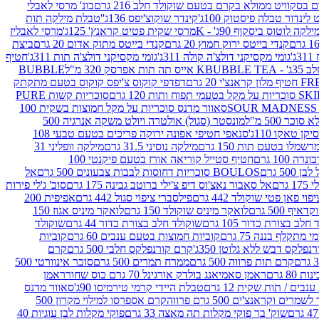
סקוויט ממולא בקרם בטעם שוקולד חלב 216 גרם
בונ' מרסי לאבלי
 לינדור טבלה פיסטוק 100ג'
קינדר שוקוצ'יפס 136ג'
'טבלת מילקה תות
ילקה לוטוס ביסקוף 90ג' - K
מרסי שקית פטיט קראנץ' 125ג'
מרסי לאבליז
קנדי בייטס ירוק חמוץ 20 גרם
קנדי בייטס מתוק אדום 20 גרם
ביצת
'
גומי מקסיקני דולצ'ה קולה 311ג'
גומי מקסיקני דולצ'ה תות 311ג'
חטיף
' - K
BUBBLE TEA אייס תה תות אפרסק 320 מ"ל
BUBBLE
דפדפי קוקוס צ'יפס קוקוס בטעם מתקתק
ח ותות 120 גרם
סוכריות קשות PURE
סאוור מדנס סוכריות על מקל חמוצות בשקית 100
 500 מ"ל
מונסטר (סגול) אולטרה ויולט משקה אנרגיה 500
ן טאקו 110ג'
סנאפי חטיפי אפונה ירוקה פריכים בטעם טבעי 108
מלו בטעם תות 150 גרם
מילקה נוסיני 31.5 גרם
מילקה וופליני 31
100 גרם
חטיף סטייל קוריאה אורז בטעם פיקנטי 100
BOULOS סוכריות דחוסות לבבות צבעונים 500 גרם
אל
רם
אל סאבור נאצ'וס דיפ צ'ילי ברוטב גבינה 175 גרם
סוכ' ג'לי פירות
י פאן פטי שוקולד 442 גרם
פילסברי ציפוי סגול 442 גרם
אפיפית 200
 500 גרם
לואקר מיניס שוקולד 150 גרם
לואקר מיניס אגוז 150
לב בצורת כדור 105 גרם
שוקולד חלב בצורת כדור 44 גרם
שוקולד
מי מתקלף בננה 75 גרם
קוביות חמוצות בטעם ענבים 60 גרם
קוביות
פלקס דבש ללא גלוטן 350ג'
קרם קורנפלקס חלבי 500 גרם
קרם
קרם תות פרווה 500 גרם
ממרח תמרים 500 גרם
סוכר אינוורטי 500
ראמן סאמיאנג בולדק אורגינל 70 גרם כוס שחור
ראמן
ים / תות שקית 12 גרם
טבלת היידי קרמי טירמיסו 90ג'
סאוור מדנס
ים וקראנצ'ים 500 גרם פרווה
קרם אספרסו למילוי מקרון 500
שוק' בר פוקי מקלות תה מאצה 33 גרם
פוקי מקלות לבן עוגיות 40