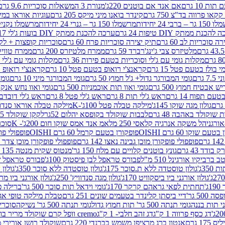
ת 10 גרם
אם אנד אם בוטנים 220ג'
מנורת 3 המשאלות סוכריות 9.6 גרם
קינדר בואנו מיני מיקס 205 גרם
עוגיות אוראו במילוי 
– ברבי 24 יחידות
מרשמלו 150 גר – גנרי 24 יחידות
מרשמלו נקניקייה 0
להכנת ממתק DIY טיפות 24 גרם
ערכה להכנת ממתק DIY בועות ג'לי 17 גרם
 סוכריות לב 60 גרם
תיק יצירה סוכריות פרח 60 גרם
סוכריות קופצות + לקקן - 
מלטיזרס צבי ג'ינג'רברד 59 גרם
ממרח מלטיזרס 200 גרם
ממרח טוויקס 200
מקלות גומי עם ג'לי וסוכריות בטעם פירות 36 גרם
מקלות גומי עם ג'לי וס
י בולז בטעם פטל 15 גרם
קראנצ'י רואופ בטעם פטל 10 גרם
קראנצ'י רואופ בטע
גרם
גומי המבורגר גדול+ ג'ל חמוץ 50 גרם
גומי המבורגר מיני 10 גרם
גומי
ש אבטיח חמוץ 500 גרם
גומי ואוו תות אוכמניות 500 גרם
גומי ואוו נחש אנקונדה 0
 תפוח 14 גרם
ראש ג'לי תות 8 גרם
ראש ג'לי פטל 8 גרם
ראש ג'לי דובדבן 8 גר
גולון מגה שוקו 145ג'
מילקה טבלה פטל 100ג'-K
מילקה טבלה אוראו סנדוויץ' 92ג
שוקולד באהבה 48 גרם
לבבות שוקולד בקופסא יהלום 52גר
לקקן שוקולד 25 גרם I LOVE YOU
הל משקה אנרגיה קלאסי 250 מל
אמ אנד אמס שוקו חום 200ג'- K
סוכריות 
עם שוקו 60 גרם OISHI
פופקורן בטעם קרמל 60 גרם OISHI
פופפולי פופקו
פופפולי פופקורן מוכן גבינה נאצו 142 גרם
פופפולי פופקורן מוכן צדר לבן 142
ודד 43 גרם
גונץ בוטנים קלויים עם מלח 150 גר'
מנטוס שקית מנטה 135 גרם
רביקיו אורגינל 510 מ"ל
פבורס טראפל לבן פיסטוק 100ג'
פבורס טראפל שוקו 
35ג'
גולון טוסטדה ללא ת.סוכר 175ג'
גולון טוסטדה ללא סוכר 350ג'
גולון א
גולון אורגני ביו ביסקוויט 170ג'
גולון מגה סנדוויץ' 250ג'
גולון אורגני ביו מריה 50
'
תחתית לפאי גראהם קרקר 170ג'
גומי וידאל תות סוכר 500 גר'
ברילה פסט
50 גר'
דיי ביסתן קלינדר בטעמים שונים 251 גרם
טבלת מילקה טופי אגוזים 00
גומי תנתה 500 גר' תות חמוץ גדול
גומי תנתה 500 גר' נשיקה
סוכרי
דג כסף פרווה 1 ק"ג
דג זהב חלבי- 1 ק"ג
cremo וופל קרם שוקולד מריר בודד
1 גרם
אנטון ברג מרציפן משמש בברנדי 220 גרם
שוקולד רושן אורירי מריר 