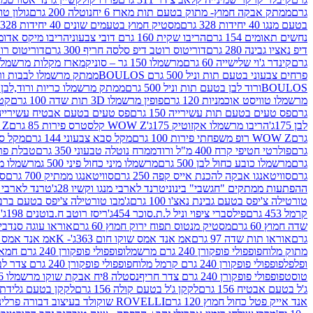
גרם
ממתק אבקה חמוץ- מתוק בטעם תות מארז 6 יח
נוטלה 200 גרם
גולון טוו
בטעם מנגו 40 יחידות 328 גרם
מסטיק חמוץ בטעמים שונים 40 יחידות 328 גרם
נחשים תאומים 154 גרם
הריבו שקית 160 גרם דובי צבעוני
הריבו מיקס אדומים 175
דיפ נאציו גבינה 280 גרם
דוריטוס רוטב דיפ סלסה חריף 300 גרם
דוריטוס רוטב
גרם
קינדר ג'וי שלישייה 60 גרם
מרשמלו 150 גר – סוניק
מארז מקלות מרשמלו יאמס צבע
פרחים צבעוני בטעם תות וניל 500 גרם BOULOS
ממתק מרשמלו לבבות ורוד לבן ב
BOULOSורוד לבן בטעם תות וניל 500 גרם
ממתק מרשמלו כריות ורוד,לבן בטעם תות 
מרשמלו טוויסט אוכמניות 120 גרם
פופין מרשמלו 3D תות שדה 100 גרם
קטש
גרם
פס טעים בטעם תות עשירייה 150 גרם
פס טעים בטעם אבטיח עשירייה 150 גר
לבן 175ג'
הריבו מרשמלו אקזוטיק 175ג'
WOW Z קלסטרס פירות 85 גרם
WOW Z ק
גרם
WOW Z רופ משפחתי פירות 100 גרם
מקל סבא צבעוני 144 גרם
מקל סבא 
גרם
פולרטי חטיפי קרח 400 מ"ל ורוד
ממרח נוטלה טבעוני 350 גרם
טבלת פררו ר
גרם
מרשמלו כובע כחול לבן 500 גרם
מרשמלו מיני כחול פיני 500 ג
מרשמלו מיני 
גרם
סוויטאנגו אבקה להכנת אייס קפה 250 גרם
סוויטאנגו ממתיק 700 גרם
סו
ההפתעות ממתקים "חגשבי" בינוני
טרנד לארבי מנגו וקשיו 28ג'
טרנד לארבי תו
טורטילה צ'יפס בטעם גבינת נאצ'ו 100 גרם
ג'מבו טורטילה צ'יפס בטעם ברביקיו 00
קרמל 453 גרם
פילסברי ציפוי וניל ל.ת.סוכר 454ג'
ריסז רוטב ח.בוטנים 198ג'
ק
שדה חמוץ 60 גרם
מסטיק מנטוס תפוח ירוק חמוץ 60 גרם
אוראו עוגה סנדביץ שו
גרם
אוראו תות שדה 97 גרם
אמ אנד אמס שוקו חום 363ג'- K
אמ אנד אמס צהו
מתוק מלוח
פופפולי פופקורן 240 גרם מרשמלו
פופפולי פופקורן 240 גרם חמאה סינמה
ופלפל
פופפולי פופקורן 240 גרם קרמל מלוח
פופפולי פופקורן 240 גרם צדר לבן
טוסט
פופפולי פופקורן 240 גרם צדר חריף
נסטלה 8יח אבקת שוקו מרשמלו 193.6ג'
ג'ל בטעם אבטיח 156 גרם
לקקן ג'ל בטעם קולה 156 גרם
לקקן בטעם גלידת שוקו
אנד אייק פטל כחול חמוץ 120 גרם
ROVELLI שוקולד בעיצוב דבורה פרלינים 800 גרם