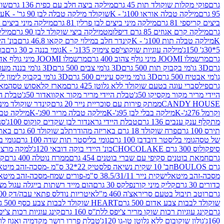
גרם
פוקי מקלות שוקולד תות 45 גרם
מילקה ביצה חלב עם כפית 136 גרם
שוקו
95 גרם
מילקה טבלה אוראו 100ג' - K
שוקולד מילקה טבלה לבן 90 גר' - K
עו
ביצים קריספי 81 גרם
מילקה מיני ביצים לבן פרלין 81 גרם
מילקה מיני ביצים ש.לבן
גרם
מילקה קרם אגוזים 85 גרם דיפלומט
מילקה ביצי שוקולד לבן 90 גרם
מילקה
K
מילקה טבלה תות 100ג' - K
קינדר חלב במילוי קרם קקאו 46.8 גרם
בונ' היי
5*30ג' 150ג'
מילקה עוגיות שוקוצי'פס צימוק 135ג' - K
גומי בננה כ 30 גרם
בר
גרם
מרשמלו JOOMI מיני גולף צהוב 400 גרם
מרשמלו JOOMI מיני גולף אדום 400 גרם
גרם
3D גו'מי בקבוק תות 500 גרם
3D גו'מי צבים 500 גרם
3D גו'מי בננה מעוצב 500 גרם
גו'מי אבטיח 500 גרם
3D גו'מי מיקס עיניים 500 גרם
3D גו'מי בקבוק לימון ליים 500 גרם
גרם
פילסברי עוגה בטעם שוקולד ללא גלוטן 425 גרם
מארז קלאסוש טסה
מאר
היידי מריר מקור מקסיקו 50ג'
טבלת היידי מריר מקור אקוואדור 50ג'
טבלת היי
CANDY HOUSE
ממתק פירות עם סוכריית נייר 20 גרם
קינדר שוקולד מיני פר
וקרמל 276ג'-K
מילקה בבלי לבן 95ג'-K
מילקה טבלה מריר 90ג'-K
מילקה טבלה ח
מתקלף ענק ענבים 136 גרם
טבלת היידי גראנדור לבן שקדים קוקוס 100ג'
סני
תירס 100 גרם
פרח שוקולד 18 גרם באריזה מהודרת
לב שוקולד 60 גרם באריזה מהודרת
של טסה
גומי בליסטר דובדבן 100 גרם
גומי בליסטר תות שדה 100 גרם
גומי בל
סיפקולוס 300 גרם CHOCOLAKE
בונ' היידי בוקה דובאי 120ג'
למקה מרציפן 62% 00
גרם
חמאת בוטנים סקיפי עם שברי בוטנים 454 גרם
ממרח נוטלה 400 גרם
קי
גרם BOULOS
חב' 10 שקית נשיאה פלסטיק 22*32 ס"מ -מסכה-זהב מיטאלי
מסכה-זהב מיטאלי
שקית נייר 38.5/31/11 ס"מ-פורים שמח-מסכה-זהב מיטאלי
כדורים 30 גרם
קליק מיני קורנפלקס 30 גרם
הום מייד רשתות בייגלה עגול מצופה ב
גרם
רוטב תיבול בטעם סריראצ'ה 460 מ"ל
איטריות נודלס פתאי עבה/דק 200 גרם
שוקולד לבבות צבע אדום 500 גרם
HEART שוקולד לבבות צבע כסף 500 גרם
גרם
קינג עוגיות רכות שוקו מריר צ'יפס ללת''ס 160 גרם
קינג עוגיות רכות צ'יפס ק
160ג'
גולון שוקובום ללא גלוטן טו-גו 120ג'
טבלת פררו רושר מקדמיה ואגוז לוז 90 גר