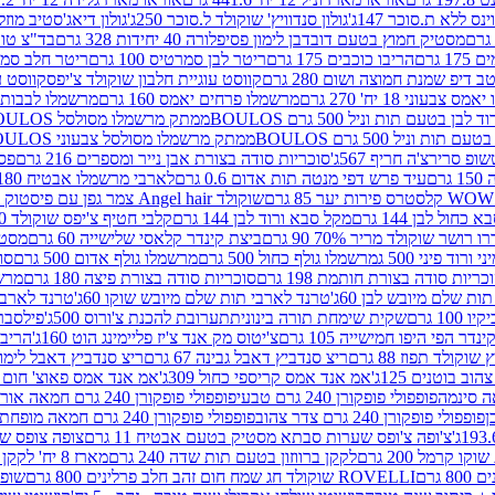
ינס ללא ת.סוכר 147ג'
גולון סנדוויץ' שוקולד ל.סוכר 250ג'
גולון דיאג'סטיב מוזלי 365
מסטיק חמוץ בטעם דובדבן לימון פסיפלורה 40 יחידות 328 גרם
בד"צ טורינו
 גרם
הריבו כוכבים 175 גרם
ריטר לבן סמרטיס 100 גרם
ריטר חלב סמרטיס 
 דיפ שמנת חמוצה ושום 280 גרם
קווסט עוגיית חלבון שוקולד צ'יפס
קווסט ע
וני 18 יח' 270 גרם
מרשמלו פרחים יאמס 160 גרם
מרשמלו לבבות יאמס 
טעם תות וניל 500 גרם BOULOS
ממתק מרשמלו מסולסל BOULOSתכלת לבן בטעם תות וניל 500 גרם
וניל 500 גרם BOULOS
ממתק מרשמלו מסולסל צבעוני BOULOSבטעם תות וניל 500 גרם
ופ סרירצ'ה חריף 567ג'
סוכריות סודה בצורת אבן נייר ומספרים 216 גרם
פס 
ם
עיד פרש דפי מנטה תות אדום 0.6 גרם
לארבי מרשמלו אבטיח 180ג'
לסטרס פירות יער 85 גרם
שוקולד Angel hair צמר גפן עם פיסטוק 150 גרם
כחול לבן 144 גרם
מקל סבא ורוד לבן 144 גרם
קלבי חטיף צ'יפס שוקולד 40 גרם
ושר שוקולד מריר 70% 90 גרם
ביצת קינדר קלאסי שלישייה 60 גרם
מסטיק א
ורוד פיני 500 ג
מרשמלו גולף כחול 500 גרם
מרשמלו גולף אדום 500 גרם
סוכ
כריות סודה בצורת חותמת 198 גרם
סוכריות סודה בצורת פיצה 180 גרם
מרשמ
ת שלם מיובש לבן 60ג'
טרנד לארבי תות שלם מיובש שוקו 60ג'
טרנד לארבי 
1 גרם
שקית שימחת תורה בינונית
תערובת להכנת צ'ורוס 500ג'
פילסברי 
ינדר הפי היפו חמישייה 105 גרם
צ'יטוס מק אנד צ'יז פליימינג הוט 160ג'
הריבו 
קולד תפוז 88 גרם
ריצ סנדביץ דאבל גבינה 67 גרם
ריצ סנדביץ דאבל לימון 67 גר
ב בוטנים 125ג'
אמ אנד אמס קריספי כחול 309ג'
אמ אנד אמס פאוצ' חום 125ג'- K
פופפולי פופקורן 240 גרם טבעי
פופפולי פופקורן 240 גרם חמאה אורגני
פופפולי פופקורן 240 גרם צדר צהוב
פופפולי פופקורן 240 גרם חמאה מופחת שומן
צ'ופה צ'ופס שערות סבתא מסטיק בטעם אבטיח 11 גרם
צופה צופס שער
 קרמל 200 גרם
לקקן ברווזון בטעם תות שדה 240 גרם
מארז 8 יח' לקקן ברבי 80 גרם
ROVELLI שוקולד חג שמח חום זהב חלב פרלינים 800 גרם
שופר 