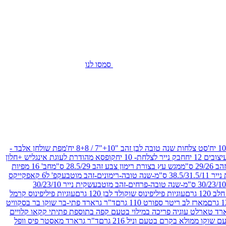
סמסו לנו
סט צלחות שנה טובה לבן זהב "10+"7 / 8+8 יח'
מפת שולחן אלבד -
חבק נייר לצלחת- 10 יח
קופסא מהודרת לעוגת אינגליש +חלון
 ס"מ
מגש עץ בצורת רימון צבע זהב 28.5/29 ס"מ
חב' 16 מפיות
-שנה טובה-רימונים-זהב מוטבע
קפ' ל6 קאפקייקס
שקית נייר 30/23/10
12 גרם
עוגיות פיליפינוס שוקולד לבן 120 גרם
עוגיות פיליפינוס קרמל
מארז לב ריטר ספורט 110 גרם
ד"ר גרארד פתי-בר שוקו בר בסקוויט
רד טארלט עוגיה פריכה במילוי בטעם קפה בתוספת פתיתי קקאו קלויים
קו ממולא בקרם בטעם וניל 216 גרם
ד"ר גרארד מאסטר פיס וופל