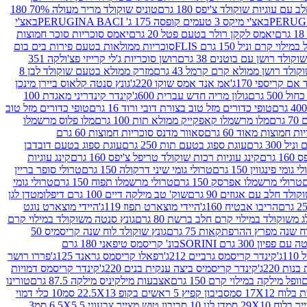
עם עוגיות שוקולד צ'יפס 180 גרם
טוניס שוקולד מריר מעולה 70% 180
באצ'י מיקס 3 טעמים קופסה 175 ג' PERUGINA BACI
באצ'י
יאמס לקקן רולר בטעם פטל 20 גרם
יאמס סוכריות סוכר חמוצות
לוי קרם וניל 150 גרם FLIS
סוכריות ממולאות בטעם פירות בים בום
קולד רושן עם בוטנים 38 גרם
רושן סוכריות ג'לי קרייזי פצ'ולקה 351
ולד רושן ממולא קרם קרמל 43 גרם
מזרק ממולא בטעם שוקולד לבן 8
ם קריספי 170ג'
אמ אנד אמס שוקו 220ג'
גונץ סנטה קלאוס ביירן מינכן
 500 גרם
גולון מריה חדש עברית 600ג'
קינדר קינדריני מאגדת 100
טופי כדורים מזל טוב בצורת דובי ורוד 16 גרם
טופי כדורים מזל טוב
רם
מלו מרשמלו קאפקייק ממולא תות 100 גרם
מלו פלוס מרשמלו
 חמוצות מאוד 60 גרם
סאוור מדנס סוכריות חמוצות 60 גרם
300 גרם
עוגת ספוג בטעם תות 250 גרם
עוגת ספוג בטעם דובדבן
גרם
קינג עוגיות רכות שוקולד טריפל צ'יפס 160 גרם
קינג עוגיות
 גומי פינגווין 150 גרם
טרולי גומי שיני דרקולה 150 גרם
טרולי סופר בריין
טרולי מרשמלו אפרסק 150 גרם
טרולי מרשמלו תפוח 150 גרם
טרולי גומי
לד חלב עם אגוזים 90 גרם
שוק' טב מילקה דיים 100 גרם דיפלומט
דן לגן
הריבו אבטיח 160ג'
היידי מוצארט תפוז 119ג'
היידי מוצארט נוגט
 משוקולד במילוי קרם חלב ברשת 80 גרם
גונץ סנטה משוקולד במילוי קרם
ח שנה מפרץ ההרפתקאות 75 גרם
גונץ שוקולד לוח שנה קריסמיס 50
יון 300 גרם SORINI
בונ' קריסמס טיפאני 180 גרם
ג'
קינדר קריסמס גרביים 212ג'
רפאלו קריסמס גראנד 125ג'
פררו רושר
ת 220ג'
קינדר קריסמיס ביצה ענקית בנים 220ג'
קינדר קריסמס דמויות
וופל מילקה במילוי קרם 150 גרם
אצבעות מילקיניס מילקה 87.5 גרם
טורינו
סביבון קפיץ 5 ראשים בקופ 22.5X13 סמ
10 כלי דמוי
דן לגן 10 סביבון טוש מצייר צבעוני 6.5X5.5 סמ
3