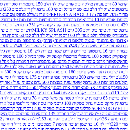
קרמל 80 גרם
עוגיות מילקה ביסקוויט שוקולד חלב 150 גרם
מארז סוכריות לעיס
גרם
טוניס שוקולד חלב עם שברי בייגל וטופי 180 גרם
גולון דיאג'סטיב 250ג'
גו
מריר 70% קופסה 175 ג' PERUGINA BACI
מארז משולב מתוק טסה
מארז
בטעם אוכמניות 10 גרם
יאמס סוכריות סוכר חמוצות בטעם תות 10 גרם
ביצת
429 גרם
סוכריות ממולאות בטעם חלב קפה קפה לייק 351 גרם
רושן סוכריות ג'לי 
גרם
סוכריות טופי כוס חלב 305 גרם MILKY SPLASH
רושו סוכריות טופי חלב 
גרם
מזרק שוקולד חלב אגוזי לוז 60 גרם
מזרק שוקולד חלב לבן 60 גרם
קינדר הפי
(אדום) 85 גרם
גונץ סנטה קלאוס דורטמונד (צהוב) 85 גרם
סוכ' מנטוס מנטה 29.7 גר
גרם
אוראו מצופה שוקולד לבן 246ג'
אוראו מצופה שוקולד חלב 246ג' - K
אוראו
בצורת דובי 16 גרם
טופי כדורים פורים שמח בצורת ליצן 16 גרם
סוכריות ג'לי ב
קאפקייק ממולא 100 גרם
מלו מרשמלו קאפקייק שוקו ממולא 100 גרם
סוכריות ג
קראש
סאוור מדנס סוכריות חמוצות מדנס 60 גרם
סוכריות חמוצות על מקל גולגולת
250 גרם
עוגת ספוג בטעם מישמש 250 גרם
עוגת ספוג בטעם שוקולד 250 גרם
רכות שיבולת תפוז שוקו צ'יפס 160 גרם
עוגה ספוג מצופה קרם קקאו 300 גרם
150ג'
טרולי גומי כרישים 200 גרם
טרולי גומי פירות ים 175 גרם
טרולי גומי עכברים
תולעים חמוצות 200 גרם
קישוטי עוגה בצנצנת 500 גרם צבעוני עגול / ארוך
ק
24 סביבון צבעוני 5X2 סמ
ארוחת אורז בסגנון איטלקי 250 גרם
ארוחת אורז בסגנ
ליצ'י 119ג'
גונץ סוכריית מקל סבא קשת 144 גרם
גונץ בובות קטנות בשקית 100 גרם
חלב ברשת 85 גרם
גונץ שוקולד סנטה על מקל שישיה 78 גרם
גונץ שוקולד חלב ס
גרם
גונץ מיקס סנטה גדול בשקית 100 גרם
מארז טסה אור גדול
גומי פטל אדום 
ROVELLI פרליני שוקולד סנטה בשקית 400 גרם
SORINI
קינדר קריסמיס מיק
קריסמיס סנטה 70ג'
קינדר שוקולד חנוכייה 135 גרם
קינדר קריסמס תיק מיקס 193
עם הפתעה 36ג'
קינדר קריסמיס לב עם הפתעה 53ג'
מילקה אוראו סנדוויץ 92 גרם
מריר 320ג'
דן לגן 10 כד שמן חנוכה נחושת 7 סמ
סביבון מוט נס גדול היה פה ברש
נורה למילוי עם הברגה 9 סמ
דן לגן 12 מ.מפתחות פנס לד צבעוני 7 סמ
מארז 3 מזרקים לאפייה ולבישול 10 מל'