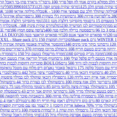
 ממולא בקרם אגוזי לוז וופל פריך 100 גרם
ד"ר גרארד פתי-בר דאבל קרם ב
 שקית פטיט חלב 125ג'
מרסי שקית פטיט קפה 125ג'
5053990101573
לינדט
מילקה שוקולד חלב עם פצפוצי אורז 100ג' - K
טבלת מילקה אוראו 100ג' K
מ
פרוטיז פירות 300 גרם
קשיות ג'לי בשקית 300 גרם
פרינגלס אורגינל 165 גרם
עמים 15 גרם
גומי מקסיקני דולצ'ה מנגו 311ג'
גומי מקסיקני דולצ'ה אבטיח 311ג
ש ממתקים
טוויקס לבן חמישייה 230ג'
מלטיזרס שקית פינוק 68ג'- K
טובלרון חלב 35ג
 96 גרם
פסטה ברילה חלבון פנה 400ג'
צ'ופה צופס חמוץ 90ג'
פרי FREE חטיף מלון קראנצ'י 20 גרם
2ג'
ווי סמארט קראנצי אננס 20ג'
ווי סמארט קראנצי בננה 20ג'
SKILLS DUO סוכריות על מקל בטעמי תפו
סוכריות חמוצות 150 גרם SOUR MADNESS XXL - Share pack
דגני בוקר סיני מיניס 340ג'
מונסטר אולטרה פאנטזי משקה אנרגיה ללא סוכר
וקה פריכים בטעם חריף 108 גרם
חלב מרוכז וממותק 370 גרם
דוריטוס מקסיק
1ג'
ממבה מג'יק סטיקס 160ג'
ממרח מרשמלו בטעם וניל 150 גרם
ממרח מרש
ורז בטעם ליים פלפל וצילי 100 גרם
חטיף סטייל קוריאה אורז בטעם קארבונרה 
BOULOS סוכריות דחוסות לבבות כחול לבן 500 גרם
 עם מטבל סלסה 175 גרם
אל סאבור נאצ'וס דיפ מלוח עם מטבל גוואקמולי 175 ג
40 גרם
חטיף דובאי מריר 40 גרם
פילסברי ציפוי כחול 442 גרם
פילסברי ציפו
מייק אנד אייק רכב גלידה 120 גרם
פרלין דובאי שוקולד לבן במילוי פיסטוק וקדאיף
ריטר חלב אגוז צימוק 100 גרם
שוקולד לבן בצורת כדור 44 גרם
שוקולד ח
ם
שוקולד בצורת פיצה גלקסי מיקס 85 גרם
גומי מתקלף מנגו 75 גרם
גו
ריסס בטעם שוקולד מריר 326 גרם
הרשי קוקיס אנד קרים 43 גרם
נסטלה קורנ
ה 350 גרם
ממרח פרלינה גולד פרווה 300 גרם
אבקת סוכר להקפאה 300 גרם
80 גרם כוס ורוד
נודלס ראמן עוף חריף רוז 80 גרם
נודלס ראמן 4 גבינות 80 גרם
שוקולד מריר 70% lubeca אריזת חיסכון 1 ק"ג
צמר גפן עם סוכריות קופצות ענב
 דובאי חלב 72 גרם
מילוי תות שדה 1 ק"ג
מחית פיסטוק 100 ג'
קרם שוקולד לשמר
טרנד ממתק בטעם אפרסק מתקלף גדול 135ג'
פוקי מקלות דאבל שוקולד 47 גרם