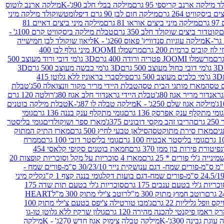
 מילקה ארנב קריספי 95 גרם
מילקה בבלי חלב 90ג'-K
מילקה ארנב לוטוס
ביסקוויט 264 גרם
מילקה חום לבן 90 גרם דיפלומט
שוקולד מילקה מיני
ם
מילקה מיני ביצים אוראו 81 גרם
מילקה מיני ביצים דאיים 81
קוטדור ביצים שוקולד חלב 350 גרם
טבלת מילקה ביסקוויט קרם 100ג' -
מילקה עוגיות סנדוויץ' פאוס 260ג' - K
ליאון שוקולד לבן חמישייה
 קוביס כרמית 200 גרם
מרשמלו JOOMI מיני גולף לבן 400
מרשמלו JOOMI פטריה ורודה 400 גרם
3D גו'מי דובי ורוד מעוצב 500
3D גו'מי דובי כחול מעוצב 500 גרם
3D גו'מי כבשה מעוצב 500 גרם
3D
3D גו'מי כלבים מעוצב 500 גרם
פילסברי בראוניז ללא גלוטן 415
 טסה
מארז מותגי הבית טסה
טבלת היידי מריר מקור וונצואלה 50ג'
טבלת
אנדור מריר אגוז 80ג'
טבלת היידי גראנדור חלב אגוז 80ג'
רולטה 120 גרם
מילקה אגוז שלם 250ג' - K
מילקה טבלה לו 87ג'-K
טבלת מילקה בוטנים
גומי מתקלף ענק אפרסק 136 גרם
גומי מתקלף ענק בננה 136 גרם
גומי
רם
הריבו זהב מקסי דובונים 375ג'
מארז ספר ושוקולדים
גומי בליסטר
גים
מארז סירת מתוקטסה
סילאן טבעי לחיץ 500 גרם
מארז התיק המתוק
גומי בליסטר אבטיח 100 גרם
גומי בליסטר דובי 100 גרם
ממרח
פיטורת פירות בון ממן 370 גרם
חמאת בוטנים סקיפי קלאסי 454
נייה ג'לי פורים * 25 גרם
מארז 4 סוכריות על מקל וסוכריות קופצות 20
שקית נייר 30/23/10 ס"מ-פורים שמח -
גומי בננה קצף 1 ק"ג
קליק מיני
כריות ג'לי בטעם ענבים 175 גרם
סוכריות ג'לי בטעם תות שדה 175
רוטב חמוץ מתוק 300 מ"ל
רוטב צ'ילי מתוק 300 מ"ל
HEART
קס וופל גליליות 22 גרם
ג'מבו טורטילה צ'יפס בטעם צ'ילי מתוק 100
ק ראמן פיקנטי להכנה מהירה 120 גרם
גולון שרקיז ללא גלוטן טו-גו
וגת גבינה 300ג'-K
מילקה טבלה צימוק אגוז חדש 270ג' - K
מילקה