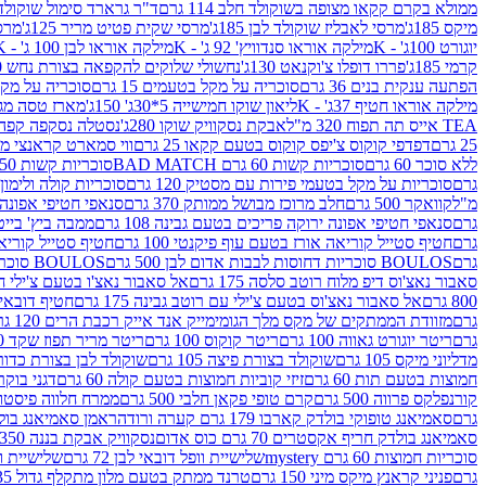
ממולא בקרם קקאו מצופה בשוקולד חלב 114 גרם
ד"ר גרארד סימול שוקולד חלב
מיקס 185ג'
מרסי לאבליז שוקולד לבן 185ג'
מרסי שקית פטיט מריר 125ג'
מרסי
יוגורט 100ג' - K
מילקה אוראו סנדוויץ' 92 ג' - K
מילקה אוראו לבן 100 ג' - K
קרמי 185ג'
פררו דופלו צ'וקנאט 130ג'
נחשולי שלוקים להקפאה בצורת נחש 280 מ"ל
הפתעה ענקית בנים 36 גרם
סוכריה על מקל בטעמים 15 גרם
סוכריה על מקל בט
מילקה אוראו חטיף 37ג' - K
ליאון שוקו חמישייה 5*30ג' 150ג'
מארז טסה מג
TEA אייס תה תפוח 320 מ"ל
אבקת נסקוויק שוקו 280ג'
נסטלה נסקפה קפה נמס 3 ב1
25 גרם
דפדפי קוקוס צ'יפס קוקוס בטעם קקאו 25 גרם
ווי סמארט קראנצי מנגו 0
ללא סוכר 60 גרם
סוכריות קשות 60 גרם BAD MATCH
סוכריות קשות WINTER 150 גרם Share pack
גרם
סוכריות על מקל בטעמי פירות עם מסטיק 120 גרם
סוכריות קולה ולימון 120 גרם
מ"ל
קוואקר 500 גרם
חלב מרוכז מבושל ממותק 370 גרם
סנאפי חטיפי אפונה יר
גרם
סנאפי חטיפי אפונה ירוקה פריכים בטעם גבינה 108 גרם
ממבה ביץ' בייטס 60
גרם
חטיף סטייל קוריאה אורז בטעם עוף פיקנטי 100 גרם
חטיף סטייל קוריאה א
גרם
BOULOS סוכריות דחוסות לבבות אדום לבן 500 גרם
BOULOS סוכריות דחוסות לבבות לבן ורוד 500 גרם
סאבור נאצ'וס דיפ מלוח רוטב סלסה 175 גרם
אל סאבור נאצ'ו בטעם צ'ילי חריף
800 גרם
אל סאבור נאצ'וס בטעם צ'ילי עם רוטב גבינה 175 גרם
חטיף דובאי חלב 
גרם
מזוודת הממתקים של מקס מלך הגומי
מייק אנד אייק רכבת הרים 120 גרם
גרם
ריטר יוגורט גאווה 100 גרם
ריטר קוקוס 100 גרם
ריטר מריר תפוז שקד 100 גרם
מדליוני מיקס 105 גרם
שוקולד בצורת פיצה 105 גרם
שוקולד לבן בצורת כדור 105 גר
חמוצות בטעם תות 60 גרם
זיזי קוביות חמוצות בטעם קולה 60 גרם
דגני בוקר 
קורנפלקס פרווה 500 גרם
קרם טופי פקאן חלבי 500 גרם
ממרח חלווה פיסטוק פרוו
גרם
סאמיאנג טופוקי בולדק קארבו 179 גרם קערה ורודה
ראמן סאמיאנג בולדק קארבו 
סאמיאנג בולדק חריף אקסטרים 70 גרם כוס אדום
נסקוויק אבקת בננה 350ג'
סוכריות חמוצות 60 גרם mystery
שלישיית וופל דובאי לבן 72 גרם
שלישיית וופל
גרם
פניני קראנץ מיקס מיני 150 גרם
טרנד ממתק בטעם מלון מתקלף גדול 135ג'