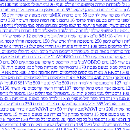
גומי נודלס ענקי 120ג'
מרשמלו פאסט פוד 100ג'
טר
ן טבעוני בטעם פיסטוק שוקולד 55 גרם
פרוטאין פרו-חטיף חלבון טבעוני בטעם 
יגלה מצופה שוקולד לבן 55 גרם כרמית MIX
בייגלה מצופה שוקולד חלב 55 גרם כרמית MIX
טופי כדורים בטעם תותי פרוטי 16 גרם
בונ' פח דמות סנטה השומר 350 גרם SORINI
קס צבעים
שק' קונפטי פי.וי.סי-כד שמן מיקס צבעים
ממתק גומי מתקלף מיקס 60 גרם
סט 12 קישוטי שולחן לחנוכה -כחול/זהב מיטאלי
חב' 10 כוסות נייר-חנוכה שמח כחול/זהב מיטאלי
ס"מ -חנוכה שמח כחול/זהב מיטאלי
סט 12 קישוטי שולחן לחנוכה -צבעוני
ות וופלים לימון 250 גרם
סנטה וורלד איש שלג 150 גרם
סנטה וורלד סנטה,איש ש
קריסמס בכוס 108 גרם
היידי פינגווין 70ג'
היידי איש שלג 70ג'
היידי איש שלג 50
דר סורפריז סנטה בנים 75ג'
פררו קריסמס רושר כוכב 37.5 ג'
דופלו קריסמיס איש
רטון עם ממתקים 170 גרם VOBRO
בונ' ירוקה בצורת עץ עם ממתקים 170 גרם OBRO
רם VOBRO
בונ' בית קריסמס מקרטון עם ממתקים 200 גרם VOBRO
10 סביבון פ
מקל סבא בטעם מנטה 170 גרם
אירופה סוכריות מקל סבא בטעם תות 170 גרם
ABK מארז ממתקים לקריסמיס ידית אדומה מס' 2 300 גרם
ABK מארז מתנה פעמון לקריסמיס מס' 1 200 גרם
ABK מארז ממתקים גדול לקריסמיס דגם תיק מס' 4 500 גרם
1 גרם
מונסטר אולטרה תות 500 מ"ל
מונסטר 500 מ"ל ROSSI
גומי לעי
אמ אנד אמס כחול קריספי 107ג'
פררו רושר קריסמיס עץ אשוח 150ג'
טרולי גומי ממולא תות 75 גרם
טרולי גומי זחלים 150 גרם
טרולי מרשמלו ב
ו 75 גרם
ד"ר פפר וניל מוקצף 355 מ"ל
ד"ר פפר בטעם אוכמניות 355 מ"ל
 פפר אורגינל 355 מ"ל
קלוגס קורנפלקס דגני בוקר תירס 250 גרם
גונץ שוקולד 
שקית 200 גרם WAWI
סנטה קלנדר 50 גרם WAWI
סנטה בודד עם כובע 80 גרם WAWI
עט בטעם פטל 15 גרם
גוסי ממתק ג'ל בצורת עט בטעם אבטיח 15 גרם
גוס
ובאי 200 גרם
גוסי ג'ל בקבוק חמוץ 20 גרם
גוסי ג'ל סמיילי 20 גרם
מארז 6 יח' תיבת אוצר פלסטיק
פרינגלס הכל בייגל 158 גרם
פרינגלס שמנת בצל צדר 158 גרם
פרינגלס מ
גרם
אוראו מארז וניל 12 יח' 441.6 גרם
אוראו מארז גלידה 12 יח' 331.2 גרם