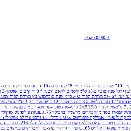
0526350858
שנה טובה יח'
צלחת נייר 8" שנה טובה 10 יח'
כוסות נייר שנה טובה 10 יח'
+רגל שנה טובה כ-18 ס"מ
קיסמים לראש השנה * 8 יח'
קישוטי שולחן -3 עיצובים 12 יח
ובה
מגש עץ בצורת תפוח צבע זהב 29/26
חב' 12 תפוח גליטר ק.3 ס"מ-ירוק
חב' 12 תפוח גליטר ק.3 ס"מ-זהב
שקית נייר 38.5/31.5/11 ס"מ
שקית נייר 24.5/19/8 ס"מ-שנה טובה-פרחים-זהב מוטבע
שקית נייר 30/23/10 ס"מ-שנה טובה-פרחים-זהב מוטבע
תוקה
מארז טסה מוזהב
הריבו מרשמלו ברביקיו 175ג'
עוגיות פיליפינוס שוקולד חלב 0
ל 90ג' - K
מילקה פיבוריטס MIX מונדלז 141 גרם
מארז לב אמיצ'לי 125 גרם
וויט בטעם קקאו ממולא בקרם וניל בטעם שוקולד חלב 216 גרם
ד"ר גרא
פופקורן קלויים 165 גרם
ד"ר גרארד פתי-בר דאבל קרם בסקוויט בטעם שו