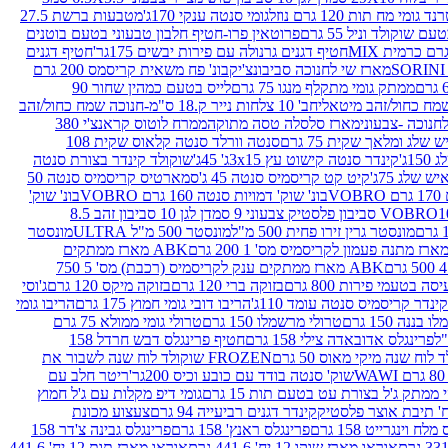
נד גומי מח תות 120 גרם נוזל
גומי סנטה ענקי 170ג'
מטבעות ברשת 27.5
שוקולד וניל 55 גרם
פרוטאין פרו-חטיף חלבון טבעוני בטעם בוטנים
חטיף דגנים גרנולה עם פירות יבשים 175גר'
חטיף דגנים
מארז שי לחנוכה סביבונצ'יק
בונ' פח משאית קריסמס 200 גרם
ממתק גומי מתקלף מנגו 75 גרם
לייס בטעם כמהין שחור 90
חב' 10 צלחות נייר ק.18 ס"מ-חנוכה שמח כחול/זהב
מארז סלסלה טסה מתוקה
ממרח לוטוס קראנצ'י 380
לג ומלאך שקית 75 גרם
סנטה וורלד סנטה קלאוס שקית 108
1ג'
קינדר סנטה קישוט עץ 3x15ג' 45ג'
שוקולד קינדר בצורת סנטה
 שלג 75ג'
קיט קט קריסמיס סנטה 45 ג'
סמארטיס קריסמיס סנטה 50
V
בונ' שוק' דמויות סנטה 160 גרם VOBRO
בונ' שוק'
לסטיק צבעוני 9 סמ
דן לגן 10 סביבון זהב 8.5
מונסטר גרין זירו פחית 500 מ"ל
מונסטר 500 מ"ל ULTRA
מונסטר
ABK מארז ממתקים
ABK מארז ממתקים ענק לקריסמיס (רכבת) מס' 5 750
סה בטעמי פירות 800 גרם
בזוקה ברי 120 גרם
בזוקה מיקס 120 גרם
ג'וסי
קינדר קריסמיס סנטה עומד 110ג'
הריבו דובי גומי חמוץ 175 גרם
הריבו גומי
ננה 150 גרם
טרולי מרשמלו 150 גרם
טרולי גומי ממולא 75 גרם
פרינגלס אדובאדה צילי 158 גרם
חטיף פרינגלס דבש חרדל 158
לוח שנה מיקי מאוס 50 גרם
FROZEN שוקולד לוח שנה לשבור את
שוק' סנטה בודד עם כובע וכיס 200גר'
ריטר חלב עם
י ממתק ג'ל בצורת עט בטעם תות 15 גרם
גומי דיפ מקלות עם ג'ל חמוץ
קינדר דגנים רביעייה 94 גרם
צעצוע מכונת
לח וינגרייט 158 גרם
פרינגלס ראנץ' 158 גרם
פרינגלס גבינה צ'דר 158
אוראו מארז שוקו 12 יח' 441.6 גרם
אוראו מארז תות 12 יח' 441.6