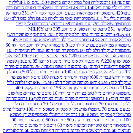
גליליות וופל במילוי קרם בראוניז 150 גרם FLIS
גליליות
יל 150 גרם FLIS
סוכריות ממולאות בטעם פירות בים
סוכריות ממולאות בטעם חלב קפה קפה לייק 351 גרם
רושן
351 גרם
סוכריות טופי ממולאות בטעם חלב כוס חלב 150
ולד רושן עם בוטנים 38 גרם
רושן סוכריות ג'לי קרייזי
סוכריות טופי כוס חלב 305 גרם MILKY
ושו סוכריות טופי חלב קורובקה 205 גרם
חטיף שוקולד רושן
לה 43 גרם
חטיף שוקולד רושן ממולא קרם קרמל 43
ולא בטעם שוקולד לבן 8 גרם
מזרק שוקולד חלב אגוזי לוז 60
לד חלב לבן 60 גרם
קינדר הפי היפו אגוזי לוז חמישייה 105
מס קרמל מלוח 200ג' K
אם אנד אם קריספי 170ג'
אמ אנד
גונץ סנטה קלאוס ביירן מינכן (אדום) 85 גרם
גונץ סנטה
ד (צהוב) 85 גרם
סוכ' מנטוס מנטה 29.7 גרם
מנטוס פירות
ק או לוק גומי נקניקייה 100 גרם
גומי כובע כחול 500 גרם
גולון
ית 600ג'
קינדר קינדריני מאגדת 100 גרם
אוראו מצופה
'
אוראו מצופה שוקולד חלב 246ג' - K
אוראו גלידה גליל
ילקה עוגיות סנסיישן אוראו 156 גרם
אבקת קקאו 400
רים מזל טוב בצורת דובי ורוד 16 גרם
טופי כדורים מזל טוב
ם
טופי כדורים פורים שמח בצורת ליצן 16 גרם
סוכריות
70 גרם
סוכריות ג'לי בטעם ליצ'י 70 גרם
סוכריות ג'לי
גרם
מלו מרשמלו קאפקייק ממולא תות 100 גרם
מלו פלוס
יק ממולא 100 גרם
מלו מרשמלו קאפקייק שוקו ממולא
יות גומי בצורת עין כ50 יחידות 500 גרם
מארז סנטה 90
נס סוכריות חמוצות מאוד 60 גרם
סאוור מדנס סוכריות
סאוור מדנס סוכריות חמוצות מדנס 60 גרם
סוכריות