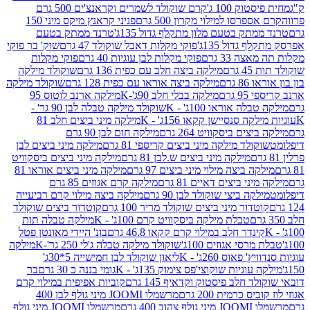
ק 100 ג'
קרם שוקולד לשמרים וקראנצ'ים 500 גרם
רסו למילוי מקרון 500 גרם
פניני קראנץ מיקס מיני 150
תק בטעם מלון מתקלף גדול 135ג'
טרנד ממתק בטעם
גדול 135ג'
פוקי מקלות דאבל שוקולד 47 גרם
שוק' בר פוקי
 33 גרם
פוקי מקלות לבן עוגיות 40 גרם
פוקי מקלות
רם
מילקה ביצה חלב עם כפית 136 גרם
שוקולד מילקה
 גרם
מילקה ביצה אוראו עם כפית 128 גרם
שוקולד מילקה
גרם
מילקה בבלי חלב 90ג'-K
מילקה ארנב לוטוס 95
ה אוראו 100ג' - K
שוקולד מילקה טבלה לבן 90 גר' -
ה סנסיישן קקאו 156ג' - K
מילקה מיני ביצים חלב 81
ים ביסקוויט 264 גרם
מילקה חום לבן 90 גרם
ולד מילקה מיני ביצים קריספי 81 גרם
מילקה מיני ביצים לבן
מילקה מיני ביצים ש.לבן 81 גרם
מילקה מיני ביצים ביסקוויט
 ביצה מילוי מיני ביצים 97 גרם
מילקה מיני ביצים אוראו 81
י ביצים דאיים 81 גרם
מילקה קרם אגוזים 85 גרם
קה ביצי שוקולד לבן 90 גרם
מילקה ביצה מילוי קרם רביעייה
דור מיני ביצים שוקולד מריר 100 גרם
קוטדור ביצים שוקולד
טבלת מילקה ביסקוויט קרם 100ג' - K
מילקה טבלה תות
נדר חלב במילוי קרם קקאו 46.8 גרם
בונ' היידי מאונטן פטל
סי אגוזים 100ג'
שוקולד מילקה טבלה ג'לי 250 גר'-K
מילקה
פאוס 260ג' - K
ליאון שוקולד לבן חמישייה 5*30ג'
וגיות שוקוצי'פס צימוק 135ג' - K
גומי בננה כ 30 גרם
בר
 חלב פיסטוק וקדאיף 145 גרם
קוביות אפיפית במילוי קרם
 כרמית 200 גרם
מרשמלו JOOMI מיני גולף לבן 400
400 גרם
מרשמלו JOOMI מיני גולף