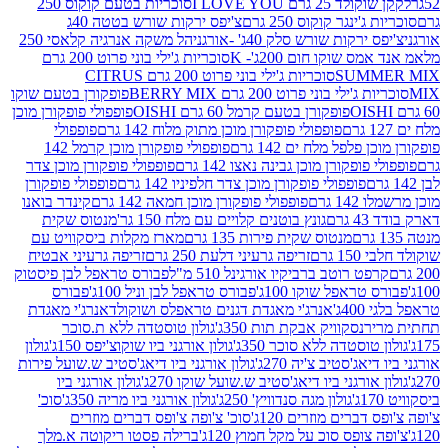
2 גרם I LOVE YOU
סוכריות בטעם קוקוס 250
ינגר קוקוס 250 גרם
צ'יפס ירקות שורש בטטה 40ג
רקות שורש סלק 40ג' -אורגני
הל משקה אנרגיה קלאסי 250
 שוקו חום 200ג'- K
סוכריות ג'ילי בוני פרוט 200 גרם
SUM
סוכריות ג'ילי בוני פרוט 200 גרם CITRUS
ילי בוני פרוט 200 גרם BERRY MIX
פופקורן בטעם שוקו
פופקורן בטעם קרמל 60 גרם OISHI
פופפולי פופקורן מוכן
פופפולי פופקורן מוכן מתוק מלוח 142 גרם
פופפולי
פלפל מלח ים 142 גרם
פופפולי פופקורן מוכן קרמל 142
ופקורן מוכן גבינה נאצו 142 גרם
פופפולי פופקורן מוכן צדר
פופפולי פופקורן מוכן צדר חלפיניו 142 גרם
פופפולי פופקורן
גרם
פופפולי פופקורן מוכן חמאה 142 גרם
קינדר בואנו
ם
גונץ בוטנים קלויים עם מלח 150 גר'
מנטוס שקית
מנטוס שקית פירות 135 גרם
מארז מקלות ביסקוויט עם
גרם
זריפה גרעיני דלעת 250 גרם
זריפה גרעיני אבטיח
ט רוטב ברביקיו אורגינל 510 מ"ל
פבורס טראפל לבן פיסטוק
טראפל שוקו 100ג'
פבורס טראפל לבן וניל 100ג'
פבורס
ג'
אנרג'י מאגדת דגנים טראפלס ושוקולד
אנרג'י מאגדת
ר
נסקוויק אבקת תות 350ג'
גולון טוסטדה ללא ת.סוכר
וסטדה ללא סוכר 350ג'
גולון אורגני ביו שוקוצ'יפס 150ג'
גולון
אג'סטיב צ'יה 270ג'
גולון אורגני ביו דיאג'סטיב ש.שועל פירות
אורגני ביו דיאג'סטיב ש.שועל שוקו 270ג'
גולון אורגני ביו
גולון מגה סנדוויץ' 250ג'
גולון אורגני ביו מריה 350ג'
סוכ'
ברים מוזרים 120ג'
סוכ' צ'ופה צ'ופס דברים מוזרים
צופס סוכ על מקל חמוץ 120ג'
ברילה פסטו ריקוטה א.מלך