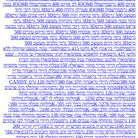
מרשמלו JOOMI לב אדום 400 גרם
מרשמלו JOOMI בננה
JOOM פטריה ורודה 400 גרם
3D גו'מי דובי ורוד
3D גו'מי בקבוק תות 500 גרם
3D גו'מי צבים 500 גרם
3D
 500 גרם
3D גו'מי נקניקיה מעוצב 500 גרם
3D גו'מי
גרם
3D גו'מי דובי כחול מעוצב 500 גרם
3D גו'מי כבשה
3D גו'מי אבטיח 500 גרם
3D גו'מי מיקס עיניים 500
3D גו'מי אפרוחים מעוצב 500
3D גו'מי כלבים מעוצב 500
ראוניז ללא גלוטן 415 גרם
פילסברי עוגה בטעם שוקולד ללא
מארז קלאסוש טסה
מארז חגיגי טסה
מארז שי מתוק - שפע
אלגנט טסה
מארז ענק ממתקים טסה
מארז מותגי הבית
ידי מריר מקור וונצואלה 50ג'
טבלת היידי מריר מקור מקסיקו
ידי מריר מקור אקוואדור 50ג'
טבלת היידי גראנדור מריר
לת היידי גראנדור חלב שקד 80ג'
טבלת היידי גראנדור מריר
ת היידי גראנדור חלב אגוז 80ג'
רולטה 120 גרם CANDY
תק פירות עם סוכריית נייר 20 גרם
קינדר שוקולד מיני פרנדס
רם
קינדר מקסי 100 גרם
בר טובלרון שקד כחול
וז שלם 250ג' - K
מילקה טבלה לו 87ג'-K
טבלת מילקה
2ג'-K
מילקה בבלי לבן 95ג'-K
מילקה טבלה מריר 90ג'-
חלב 90ג'-K
מילקה טבלה יוגורט 100ג' - K
מילקה טבלה
גומי מתקלף ענק אפרסק 136 גרם
גומי מתקלף ענק בננה
י מתקלף ענק ענבים 136 גרם
טבלת היידי גראנדור לבן שקדים
סניקרס ח.בוטנים חמישייה קרימי 182.5ג'
ריץ קרקר 200
סי מריר 250 גרם
הריבו זהב מקסי דובונים 375ג'
מארז ספר
ומי בליסטר תירס 100 גרם
פרח שוקולד 18 גרם באריזה