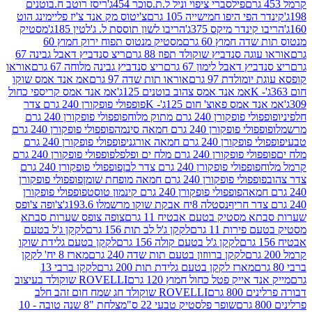
פילסברי ציפוי וניל ל.ת.סוכר 454ג'
ריסז רוטב ח.בוטנים
פי היפו חמישייה 105 גרם
צ'יטוס מק אנד צ'יז פליימינג הוט
ינדר מיקס 375ג'
הריבו לשון תוססת ל. ג'לטין 185ג'
מסטיק
ה חמוץ 60 גרם
מסטיק מנטוס תפוח ירוק חמוץ 60
גה סנדביץ שוקולד תפוז 88 גרם
ריצ סנדביץ דאבל גבינה 67
ץ דאבל לימון 67 גרם
ריצ סנדביץ גבינה מלוחה 67 גרם
אוראו
מולדת 97 גרם
אוראו תות שדה 97 גרם
אמ אנד אמס שוקו
אמ אנד אמס צהוב בוטנים 125ג'
אמ אנד אמס קריספי כחול
אמס פאוצ' חום 125ג'- K
פופפולי פופקורן 240 גרם צדר
פופקורן 240 גרם מתוק מלוח
פופפולי פופקורן 240 גרם
י פופקורן 240 גרם חמאה סינמה
פופפולי פופקורן 240 גרם
רן 240 גרם חמאה אורגני
פופפולי פופקורן 240 גרם
פופקורן 240 גרם מלח ים ופלפל
פופפולי פופקורן 240 גרם
פופפולי פופקורן 240 גרם צדר לבן
פופפולי פופקורן 240 גרם
פולי פופקורן 240 גרם חמאה מופחת שומן
פופפולי פופקורן
פופפולי פופקורן 240 גרם קינמון טוסט
פופפולי פופקורן
נסטלה 8יח אבקת שוקו מרשמלו 193.6ג'
צ'ופה צ'ופס
 מסטיק בטעם אבטיח 11 גרם
צופה צופס שערות סבתא
ירות 11 גרם
לקקן ג'ל לב תות 156 גרם
לקקן ג'ל בטעם
לקקן ג'ל בטעם קולה 156 גרם
לקקן בטעם גלידת שוקו
לקקן ברווזון בטעם תות שדה 240 גרם
מארז 8 יח' לקקן
מארז לקקן בטעם גלידת תות 200 גרם
לקקן ברבי 13
 אייק פטל כחול חמוץ 120 גרם
ROVELLI שוקולד בעיצוב
80 גרם
ROVELLI שוקולד חג שמח חום זהב חלב
שופר פלסטיק טבעי 22 ס"מ
צלחת "8 שנה טובה - 10