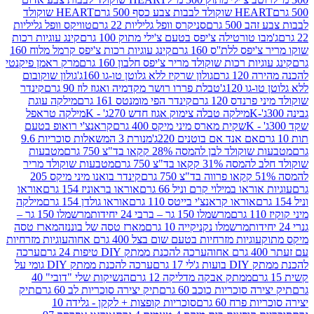
ולד לבבות צבע כסף 500 גרם
HEART שוקולד
50 גרם
סניקרס וופל גליליות 22 גרם
טוויקס וופל גליליות
ו טורטילה צ'יפס בטעם צ'ילי מתוק 100 גרם
קינג עוגיות רכות
ס ללת''ס 160 גרם
קינג עוגיות רכות צ'יפס קרמל מלוח 160
יות רכות שוקולד מריר צ'יפס חלבון 160 גרם
מרק ראמן פיקנטי
 גרם
גולון שרקיז ללא גלוטן טו-גו 160ג'
גולון שוקובום
 120ג'
טבלת פררו רושר מקדמיה ואגוז לוז 90 גרם
קינדר
נדס 120 גרם
קינדר הפי מומנטס 161 גרם
מילקה עוגת
מילקה טבלה צימוק אגוז חדש 270ג' - K
מילקה טראפל
שקית מארס מיני מיקס 400 גרם
קראנצ'י רואופ בטעם
אם אנד אם בוטנים 220ג'
מנורת 3 המשאלות סוכריות 9.6
לד לבן להמסה 28% קקאו בד"צ 750 גרם
מטבעות
 קקאו בד"צ 750 גרם
מטבעות שוקולד מריר
קינדר בואנו מיני מיקס 205
ראו במילוי קרם וניל 66 גרם
אוראו בראוניז 154 גרם
אוראו
אוראו קראנצ'י בייטס 110 גרם
אוראו גולדן 154 גרם
מילקה
מרשמלו 150 גר – ברבי 24 יחידות
מרשמלו 150 גר –
מרשמלו נקניקייה 10 גרם
מארז טסה של בוננזה
מארז טסה
עוגיות מזרחיות בטעם שום בצל 400 גרם אחוה
עוגיות מזרחיות
ערכה להכנת ממתק DIY טיפות 24 גרם
ערכה
 17 גרם
ערכה להכנת ממתק DIY גומי על
ממתק אבקה מדליקה 12 גרם
הנשיקות שלי "דובי" 40
 סוכריות כוכב 60 גרם
תיק יצירה סוכריות לב 60 גרם
תיק
פרח 60 גרם
סוכריות קופצות + לקקן - גלידה 10