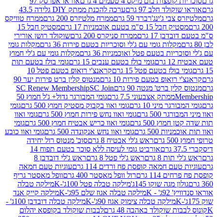
פצות בום מיקס 4 טעמים 4 גרם
אוראו אפרסק 97
ולד חלב 97 גרם
ערכה להכנת ממתק DIY גלידה 43.5
בי ג'ינג'רברד 59 גרם
ממרח מלטיזרס 200 גרם
ממרח טוויקס
בל 15 ס"מ בטעם אוכמניות 17 גרם
מסטיק חבל 15
בן 17 גרם
ממרח סניקרס 200 גרם
שוקולד רושן אורירי
מקלות גומי עם ג'לי וסוכריות בטעם פירות 36 גרם
מקלות גומי
ריות בטעם פטל ואוכמניות 36 גרם
מקלות גומי עם ג'לי חמוץ
רם
גומי בולז בטעם ענבים 15 גרם
גומי בולז בטעם תות
בולז בטעם פטל 15 גרם
קראנצ'י רואופ בטעם פטל 10
רואופ בטעם פירות 10 גרם
מנטוס קלין ברט פירות יער 90
ין ברט' מנטה 90 גרם
SC Join
SC Renew Membership
M
ממתק אצבעוני 7.5 גרם
גומי המבורגר גדול+ ג'ל חמוץ 50
גר מיני 10 גרם
גומי ואוו בקבוק מסטיק חמוץ 500 גרם
גומי
גר 500 גרם
גומי ואוו נחש פירות חמוץ 500 גרם
גומי ואוו
מוץ 500 גרם
גומי ואוו כריש אבטיח חמוץ 500 גרם
גומי
ות 500 גרם
גומי ואוו נחש אנקונדה 500 גרם
גומי ואוו כובע
רם
ראש ג'לי אבטיח 8 גרם
סוכ' מנטוס רול יחידה
אורביט גומי לעיסה ללא סוכר בטעם תפוח 14
תות 8 גרם
ראש ג'לי פטל 8 גרם
ראש ג'לי דובדבן 8
עם חמאה קופסת פח ורדים 114 גרם
עוגיות טעם חמאה
 114 גרם
רול וופל מאסטר 400 גרם
וופל מאסטר גריף
ון מגה שוקו 145ג'
מילקה טבלה פטל 100ג'-K
מילקה טבלה
ג' - K
מילקה טבלה אגוז שלם 95ג'-K
מילקה קייק אנד
מילקה טבלה צימוק אגוז 90ג'-K
מילקה טבלה דובדבן 100ג' -
ת שוקולד באהבה 48 גרם
לבבות שוקולד בקופסא יהלום