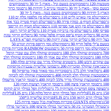
מבוקשים בטעם וניל - מארז 5 יח' 30 גרם
מבוקשים
5 יח' 30 גרם
גומי עיניים 5 יחידות 90 גרם
גומי כדור
מבוקשים בטעם בננה - מארז 5 יח' 30
ין טארט וליים 110 גרם
פרינגלס סין מלפפון מלח ים 110
חטיף פ. כמהין פירה 80 גרם
פרינגלס חטיף סטייק כבד אווז
לס סין הוט אנד ספייסי 110 גרם
פרינגלס חטיף רוז קריספי
פרינגלס סין ברביקיו סטייק 110 גרם
לייס קרקר רוטב
לייס חטיף צ'יפס סטייק פלפל שחור 90 גרם
לייס קרקר עוגת
לייס קרקר עוגת ירקות 90 גרם
חטיף תפו"א LAYS
פל חריף 90 גרם
סקיטלס גומי דרופס פירות יוגורט 50
ומי דרופס פירות 50 גרם
מנטוס RAINBOW סוכריות פירות
יס שוקולד חלב 180 גרם
טוניס שוקולד חלב עם שברי קרמל
טוניס שוקולד חלב עם אגוזי לוז 180 גרם
טוניס שוקולד חלב
 180 גרם
טוניס שוקולד מריר עם שקדים ומלח 180
וקולד וסוכריות 200 גרם
מוטי שלישיית עגבניות מרוסקות
ר חלב 175 גרם
סוכריות גומי סאוור פאץ' טרופיקל 80
וקולד חלב לובקה 400 גרם
מטבעות שוקולד לבן לובקה
ות שוקולד מריר 55% לובקה 400 גרם
גומי קראנץ' מרשמלו
י קראנץ' פיצה 100 גרם
גומי קראנץ' רצועות חמוץ 120
ס חמישיית משרוקית 75 גרם
גליליות וופל במילוי קרם קוקוס
גליליות וופל במילוי קרם קרמל מלוח 150 גרם FLIS
גליליות
קקאו 150 גרם FLIS
סניקרס שלישייה 3*50ג'
סקיטלס GIANTS סוכריות ממולאות בג'ל טעמי פירות 125
ורגר ביג 50 גרם
ריטר במילוי מרציפן 100 גרם
ריטר פרלין
ר חלב עם שברי אגוזים 100 גרם
ריטר מוס קקאו 100