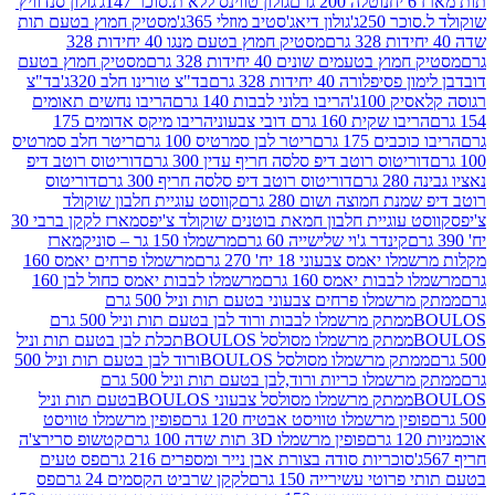
נוטלה 200 גרם
גולון טווינס ללא ת.סוכר 147ג'
גולון סנדוויץ'
250ג'
גולון דיאג'סטיב מוזלי 365ג'
מסטיק חמוץ בטעם תות
מסטיק חמוץ בטעם מנגו 40 יחידות 328
 בטעמים שונים 40 יחידות 328 גרם
מסטיק חמוץ בטעם
רה 40 יחידות 328 גרם
בד"צ טורינו חלב 320ג'
בד"צ
100ג'
הריבו בלוני לבבות 140 גרם
הריבו נחשים תאומים
שקית 160 גרם דובי צבעוני
הריבו מיקס אדומים 175
ים 175 גרם
ריטר לבן סמרטיס 100 גרם
ריטר חלב סמרטיס
יטוס רוטב דיפ סלסה חריף עדין 300 גרם
דוריטוס רוטב דיפ
ם
דוריטוס רוטב דיפ סלסה חריף 300 גרם
דוריטוס
ת חמוצה ושום 280 גרם
קווסט עוגיית חלבון שוקולד
 עוגיית חלבון חמאת בוטנים שוקולד צ'יפס
מארז לקקן ברבי 30
קינדר ג'וי שלישייה 60 גרם
מרשמלו 150 גר – סוניק
מארז
מס צבעוני 18 יח' 270 גרם
מרשמלו פרחים יאמס 160
בבות יאמס 160 גרם
מרשמלו לבבות יאמס כחול לבן 160
ממתק מרשמלו פרחים צבעוני בטעם תות וניל 500 גרם
ממתק מרשמלו לבבות ורוד לבן בטעם תות וניל 500 גרם
ממתק מרשמלו מסולסל BOULOSתכלת לבן בטעם תות וניל
ממתק מרשמלו מסולסל BOULOSורוד לבן בטעם תות וניל 500
ממתק מרשמלו כריות ורוד,לבן בטעם תות וניל 500 גרם
ממתק מרשמלו מסולסל צבעוני BOULOSבטעם תות וניל
ין מרשמלו טוויסט אבטיח 120 גרם
פופין מרשמלו טוויסט
פופין מרשמלו 3D תות שדה 100 גרם
קטשופ סרירצ'ה
סוכריות סודה בצורת אבן נייר ומספרים 216 גרם
פס טעים
טי עשירייה 150 גרם
לקקן שרביט הקסמים 24 גרם
פס