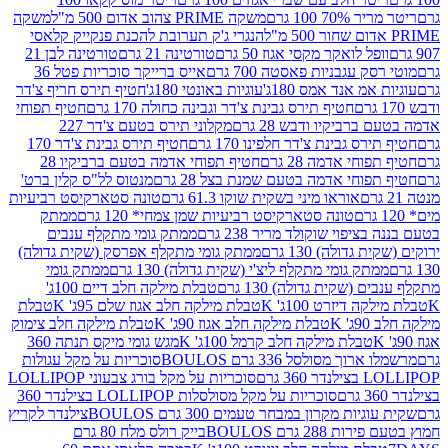
 100 גרם
משקה PRIME צהוב אדום 500 מ"ל
משקה
הנגרי ג'ק תערובת להכנת פנקייק קלאסי
ל לואקר מקסי אגוז 50 גרם
טורטינה 21 גרם
טורטינה לבן 21
 עגבניות פאסטה 700 גרם
אייס ברייקר סוכריות פטל 36
מ אנד אמס 180ג'
עוגיות באונטי 180ג'
חטיף תירס חריף צ'דר
חטיף תירס גבינת צ'דר וגבינה כחולה 170 גרם
חטיף תפוחי
ביקיו ודבש 28 גרם
מקלוני תירס בטעם צ'דר 227
 גבינת צ'דר חלפינו 170 גרם
חטיף תירס גבינת צ'דר 170
חי אדמה 28 גרם
חטיף תפוחי אדמה בטעם ברביקיו 28
וחי אדמה בטעם שמנת בצל 28 גרם
מנטוס לל"ס קלין ברט'
אוראו מיני בשקית שוקו 61.3 גרם
טונה סטארקיסט רביעיות
טונה סטארקיסט רביעיות שמן צמחי* 120 גרם
ממתק
יפוי שוקולד מריר 238 גרם
ממתק גומי מתקלף ענבים
דולה) 130 גרם
ממתק גומי מתקלף אפרסק (שקית גדולה)
ק גומי מתקלף ליצ'י (שקית גדולה) 130 גרם
ממתק גומי
(שקית גדולה) 130 גרם
טבלת מילקה חלב דיים 100ג'
דיזרט 100ג' K
טבלת מילקה חלב אגוז שלם 95ג' K
טבלת
K
טבלת מילקה חלב אגוז 90ג' K
טבלת מילקה חלב צימוק
טבלת מילקה חלב קרמל 100ג' K
מגש גומי מיקס תנתה 360
 מסולסל 336 גרם BOULOS
סוכריות על מקל עגולות
 גרם
סוכריות על מקל בורג צבעוני LOLLIPOP
סוכריות על מקל מסולסלות LOLLIPOP בצילנדר 360
ות מקרון במבחר טעמים 300 גרם BOULOS
צילנדר לקריץ
28 גרם BOULOS
בייק רולס מלח 80 גרם