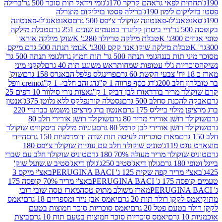
לפאי גראהם קרקר 170ג'
גומי וידאל תות סוכר 500 גר'
ברילה
לימון 190ג'
ברילה פסטו בזיליקום מוצרלה
ג'לו-פאנטונה שוקולד צ'יפס 500 גרם
סאנטאנג'לו-פאנטונה
דיי ביסתן קלינדר בטעמים שונים 251 גרם
טבלת מילקה
K
טבלת מילקה טריולד 280ג' K
שוק' מילקה אוראו
לת מילקה שוקו אנד קקס 300ג' K
גומי תנתה 500 גרם מיקס
 תות בננה
גומי תנתה 500 גר' תות חמוץ גדול
גומי תנתה 500 גר'
יות ג'לי עטופות שמחות
ראש משוגע תות 40 גרם
לקקני מיני
פרינגלס פלפל הבאנרס 158 גרם
שוק'
 200ג'
דג כסף פרווה 1 ק"ג
דג זהב חלבי- 1 ק"ג
cremo וופל
 מריר בודד
אורז לבן דביק 1 ק"ג
אצות נורי סילוור 10 דפים 25
נת סחלב 500 גרם
נסטלה קורנפלקס ללא גלוטן 375ג'
אנטון
וי בייליס 175 גרם
אנטון ברג מרציפן משמש בברנדי 220
שן אורירי מריר 80 גרם
שוקולד רושן אורירי חלב 80
ושן אורירי לבן קרמל 80 גרם
עוגיות מילקה ביסקוויט שוקולד
מארז סוכריות לעיסה תות שדה ודומדמניות 150 גרם
היידי
1ג'
טוניס שוקולד חלב עם עוגיות שוקולד צ'יפס 180
לד מריר מעולה 70% 180 גרם
טוניס שוקולד חלב עם שברי
גולון דיאג'סטיב 250ג'
גולון דיאג'סטיב ש.שועל שוק'
 קפה שקית 125 ג' PERUGINA BACI
באצ'י מיקס 3
PERUGINA
באצ'י מריר 70% קופסה 175
מארז משולב מתוק טסה
מארז טסה שובי דובי
קן רולר תות 20 גרם
יאמס אבן נייר ומספריים 18 גרם
יאמס
עם פטל 20 גרם
יאמס סוכריות סוכר חמוצות בטעם
יאמס סוכריות סוכר חמוצות בטעם תות 10 גרם
ביצת