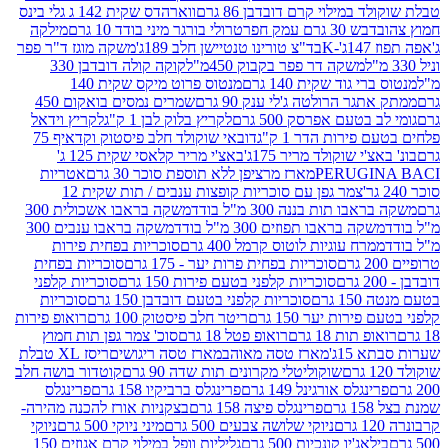
במילוי קרם דובדבן 86 גרם
ווארהדס שקית 142 ג גלי בינס
בש 30 גרם עמק חפר
טרולי בורגר מיני בודד 10 גרם
מילקה
K
בד"צ טורינו טנטיישן חלב 189ג'
משקה מוגז ד"ר פפר
משקה דר פפר בקבוק 450מ"ל
קוקה קולה דובדבן 330
 גוד שקית 140 גרם
מנטוס פרוט מיקס שקית 140
ר הרולטה ג'לי ענק 90 גרם
שמרים נמסים בואקום 450
בטעם אפרסק 500 גרם
לקריץ בלוק לבן 1 ק"ג
לקריץ וידאל
ירות הדר 1 ק"ג
דובאי שוקולד חלב פיסטוק וקדאיף 75
י שוקולד מריר 175ג'
באצ'י מריר קלאסי שקית 125 ג'
PERUGI
מארז מרציפן ללא תוספת סוכר 30 גרם
אטריות
צמר גפן עם סוכריות קופצות ענבים / תות שקית 12
 תות בננה 300 מ"ל בודד
משקה בראבו אשכולית 300
ה בראבו תפוזים 300 מ"ל בודד
משקה בראבו ענבים 300
רח עוגיות לוטוס קרמל 400 גרם
סוכריות בפחית פירות
סוכריות בפחית פרות יער - 175 גרם
סוכריות בפחית
סוכריות קלפני בטעם פירות 150 גרם
סוכריות קלפני
גרם
סוכריות קלפני בטעם דובדבן 150 גרם
סוכריות
רות יער 150 גרם
ריטר חלב פיסטוק 100 גרם
רואופ פירות
תות 18 גרם
רואופ פטל 18 גרם
סוכ' צמר גפן תות חמוץ
1ג'
מארז טסה מאוהב
מארז טסה ריגושים
ריסז XL טבלת
שוקוליטלי מקרונים תות שדה 90 גרם
קוטדור בושה חלב
גלס אורגינל 149 גרם
פרינגלס ברביקיו 158 גרם
פרינגלס
פרינגלס פיצה 158 גרם
בצקניות אורז להכנה מהירה-
ניוקי שלושה צבעים 500 גרם
מיני ניוקי 500 גרם
ניוקי
ג'יו קונכיות 500 גרם
גליליות וופל במילוי קרם אגוזים 150