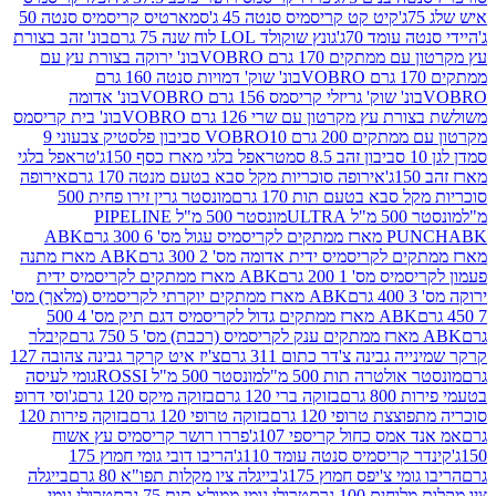
קיט קט קריסמיס סנטה 45 ג'
סמארטיס קריסמיס סנטה 50
עומד 70ג'
גונץ שוקולד LOL לוח שנה 75 גרם
בונ' זהב בצורת
תקים 170 גרם VOBRO
בונ' ירוקה בצורת עץ עם
בונ' שוק' דמויות סנטה 160 גרם
נ' שוק' גריזלי קריסמס 156 גרם VOBRO
בונ' אדומה
עץ מקרטון עם שרי 126 גרם VOBRO
בונ' בית קריסמס
 200 גרם VOBRO
10 סביבון פלסטיק צבעוני 9
טראפל בלגי מארז כסף 150ג'
טראפל בלגי
אירופה סוכריות מקל סבא בטעם מנטה 170 גרם
אירופה
סבא בטעם תות 170 גרם
מונסטר גרין זירו פחית 500
ULT
מונסטר 500 מ"ל PIPELINE
ABK
PU
לקריסמיס ידית אדומה מס' 2 300 גרם
ABK מארז מתנה
מס' 1 200 גרם
ABK מארז ממתקים לקריסמיס ידית
ABK מארז ממתקים יוקרתי לקריסמיס (מלאך) מס'
ABK מארז ממתקים גדול לקריסמיס דגם תיק מס' 4 500
קיבלר
גבינה צ'דר כתום 311 גרם
צ'יז איט קרקר גבינה צהובה 127
ולטרה תות 500 מ"ל
מונסטר 500 מ"ל ROSSI
גומי לעיסה
 גרם
בזוקה ברי 120 גרם
בזוקה מיקס 120 גרם
ג'וסי דרופ
ת טרופי 120 גרם
בזוקה טרופי 120 גרם
בזוקה פירות 120
מס כחול קריספי 107ג'
פררו רושר קריסמיס עץ אשוח
קריסמיס סנטה עומד 110ג'
הריבו דובי גומי חמוץ 175
י צ'יפס חמוץ 175ג'
בייגלה ציו מקלות תפו"א 80 גרם
בייגלה
ים 100 גרם
טרולי גומי ממולא תות 75 גרם
טרולי גומי