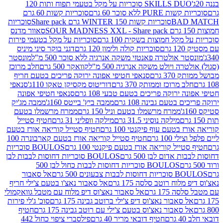
SKILLS DUO סוכריות על מקל בטעמי תפוח ותות 120
P ללא סוכר 60 גרם
סוכריות קשות 60 גרם
BAD
סוכריות קשות WINTER 150 גרם Share pack
סוכריות
סאוור מדנס
קל חמוצות בשקית 100 גרם
סוכריות על מקל בטעמי פירות
סוכריות קולה ולימון 120 גרם
דגני בוקר סיני מיניס
 אולטרה פאנטזי משקה אנרגיה ללא סוכר 500 מ"ל
מונסטר
ה ויולט משקה אנרגיה 500 מ"ל
קוואקר 500 גרם
חלב מרוכז
3 גרם
סנאפי חטיפי אפונה ירוקה פריכים בטעם חריף
 מרוכז וממותק 370 גרם
דוריטוס מקסיקן טאקו 110ג'
סנאפי
ירוקה פריכים בטעם טבעי 108 גרם
סנאפי חטיפי אפונה
בטעם גבינה 108 גרם
ממבה ביץ' בייטס 160ג'
ממבה מג'יק
ממרח מרשמלו בטעם וניל 150 גרם
ממרח מרשמלו בטעם
מילקה נוסיני 31.5 גרם
מילקה וופליני 31 גרם
חטיף סטייל
בטעם עוף פיקנטי 100 גרם
חטיף סטייל קוריאה אורז בטעם
100 גרם
חטיף סטייל קוריאה אורז בטעם קארבונרה 100
יל קוריאה אורז בטעם פיקנטי 100 גרם
BOULOS סוכריות
אדום לבן 500 גרם
BOULOS סוכריות דחוסות לבבות לבן
BOULOS סוכריות דחוסות לבבות כחול לבן 500
 צבעונים 500 גרם
אל סאבור
וח רוטב סלסה 175 גרם
אל סאבור נאצ'ו בטעם צ'ילי חריף
175 גרם
אל סאבור נאצ'וס דיפ מלוח עם מטבל גוואקמולי
סאבור נאצ'וס דיפ צ'ילי ברוטב גבינה 175 גרם
סוכ' ג'לי פירות
סאבור נאצ'וס בטעם צ'ילי עם רוטב גבינה 175 גרם
חטיף
חטיף דובאי מריר 40 גרם
פילסברי ציפוי כחול 442