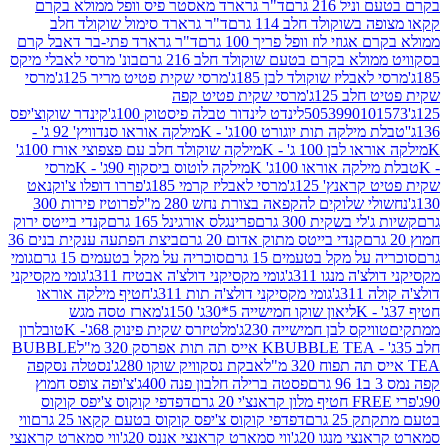
 216 גרם
ד"ר גרארד מאסטר פיס וופל ממולא בקרם
שוקולד חלב 114 גרם
ד"ר גרארד סימול שוקולד חלב
וזי לוז וופל פריך 100 גרם
ד"ר גרארד פתי-בר דאבל קרם
לא בקרם בטעם שוקולד חלב 216 גרם
בונ' מרסי לאבלי מיקס
בליז שוקולד לבן 185ג'
מרסי שקית פטיט מריר 125ג'
מרסי
ב 125ג'
מרסי שקית פטיט קפה
505399010
לינדט לינדור טבלה פיסטוק 100ג'
קינדר שוקוצ'יפס
ילקה תות יוגורט 100ג' - K
מילקה אוראו סנדוויץ' 92 ג' -
בן 100 ג' - K
מילקה שוקולד חלב עם פצפוצי אורז 100ג'
ה אוראו 100ג' K
מילקה לוטוס ביסקוף 90ג' - K
מרסי
אנץ' 125ג'
מרסי לאבליז קרמי 185ג'
פררו דופלו צ'וקנאט
 שלוקים להקפאה בצורת נחש 280 מ"ל
פרוטיז פירות 300
י בשקית 300 גרם
פרינגלס אורגינל 165 גרם
קנדי בייטס ירוק
קנדי בייטס מתוק אדום 20 גרם
ביצת הפתעה ענקית בנים 36
ל מקל בטעמים 15 גרם
סוכריה על מקל בטעמים 15 גרם
גומי
 מנגו 311ג'
גומי מקסיקני דולצ'ה אבטיח 311ג'
גומי מקסיקני
ג'
גומי מקסיקני דולצ'ה תות 311ג'
חטיף מילקה אוראו
ליאון שוקו חמישייה 5*30ג' 150ג'
מארז טסה מגש
יקס לבן חמישייה 230ג'
מלטיזרס שקית פינוק 68ג'- K
טובלרון
BUBBLE TEA אייס תה תות אפרסק 320 מ"ל
BUBBLE
אבקת נסקוויק שוקו 280ג'
נסטלה נסקפה
פסטה ברילה חלבון פנה 400ג'
צ'ופה צופס חמוץ
דפדפי קוקוס צ'יפס קוקוס
2 גרם
דפדפי קוקוס צ'יפס קוקוס בטעם קקאו 25 גרם
ווי
 מנגו 20ג'
ווי סמארט קראנצי אננס 20ג'
ווי סמארט קראנצי