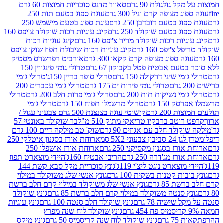
 גולגולת 90 גרם
סאוור מדנס סוכריות חמוצות 60 גרם
 מצופה קרם וניל 300 גרם
עוגת ספוג בטעם תות 250
 בטעם דובדבן 250 גרם
עוגת ספוג בטעם מישמש 250
ג בטעם שוקולד 250 גרם
קינג עוגיות רכות שוקולד צ'יפס 160
יות רכות שוקולד מריר צ'יפס 160 גרם
קינג עוגיות רכות
'יפס 160 גרם
קינג עוגיות רכות שיבולת תפוז שוקו צ'יפס
ה ספוג מצופה קרם קקאו 300 גרם
אורביט רפרשרס מסטיק
עם אבטיח פטל בקבוקון 67 גרם
טרולי גומי פינגווין 150
י שיני דרקולה 150 גרם
טרולי סופר בריין 150ג'
טרולי גומי
טרולי גומי פירות ים 175 גרם
טרולי גומי עכברים 200
י נשיקות תות 200 גרם
טרולי גומי פרות חלב 200 גרם
טרולי
150 גרם
טרולי מרשמלו תפוח 150 גרם
טרולי גומי
200 גרם
קישוטי עוגה בצנצנת 500 גרם צבעוני עגול /
טב ברבקיו טריאקי מתוק 510 מ"ל
בר שוקולד באונטי 57
ולד חלב עם אגוזים 90 גרם
שוק' טב מילקה דיים 100 גרם
יבון צבעוני 5X2 סמ
ארוחת אורז בסגנון איטלקי 250
ז בסגנון מקסיקני 250 גרם
ארוחת אורז אושפלו 250
ז מג'דרה 250 גרם
הריבו אבטיח 160ג'
היידי מוצארט תפוז
וצארט נוגט ליצ'י 119ג'
גונץ סוכריית מקל סבא קשת 144
ת קטנות בשקית 100 גרם
גונץ אנשי שלג משוקולד במילוי
85 גרם
גונץ אנשי שלג משוקולד במילוי קרם חלב ברשת
 סנטה משוקולד במילוי קרם חלב ברשת 85 גרם
גונץ שוקולד
שישיה 78 גרם
גונץ שוקולד חלב סנטה 100 גרם
גונץ עוגיות
גונץ שוקולד לוח שנה מפרץ
גרם
גונץ שוקולד לוח שנה קריסמיס 50 גרם
גונץ מיקס