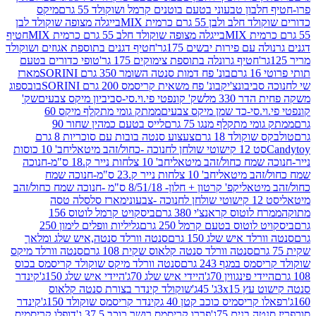
בון טבעוני בטעם בוטנים קרמל ושוקולד 55 גרם
מיקס
 ולבן 55 גרם כרמית MIX
בייגלה מצופה שוקולד לבן
בייגלה מצופה שוקולד חלב 55 גרם כרמית MIX
חטיף
עם פירות יבשים 175גר'
חטיף דגנים בתוספת אגוזים ושוקולד
חטיף גרונלה בתוספת צימוקים 175 גר'
טופי כדורים בטעם
ם
בונ' פח דמות סנטה השומר 350 גרם SORINI
מארז
ביבונצ'יק
בונ' פח משאית קריסמס 200 גרם SORINI
בובספוג
 330 מל
שק' קונפטי פי.וי.סי-סביביון מיקס צבעים
שק'
וי.סי-כד שמן מיקס צבעים
ממתק גומי מתקלף מיקס 60
י מתקלף מנגו 75 גרם
לייס בטעם כמהין שחור 90
קולד 18 גרם
צעצוע סנטה בובות עם סוכריות 8 גרם
1 קישוטי שולחן לחנוכה -כחול/זהב מיטאלי
חב' 10 כוסות
 שמח כחול/זהב מיטאלי
חב' 10 צלחות נייר ק.18 ס"מ-חנוכה
הב מיטאלי
חב' 10 צלחות נייר ק.23 ס"מ-חנוכה שמח
יטאלי
קפ' קרטון + חלון- 8/51/18 ס"מ -חנוכה שמח כחול/זהב
עוני
מארז סלסלה טסה
לוטוס קראנצ'י 380 גרם
ביסקויט קרמל לוטוס 156
לוטוס בטעם קרמל 250 גרם
גליליות וופלים לימון 250
ד איש שלג 150 גרם
סנטה וורלד סנטה,איש שלג ומלאך
סנטה וורלד סנטה קלאוס שקית 108 גרם
סנטה וורלד מיקס
 במגף 243 גרם
סנטה וורלד מיקס שוקולד קריסמס בכוס
י פינגווין 70ג'
היידי איש שלג 70ג'
היידי איש שלג 150ג'
קינדר
3xג' 45ג'
שוקולד קינדר בצורת סנטה קלאוס
קריסמיס כוכב קטן 40 ג
קינדר קריסמס שוקולד 150ג'
קינדר
בנים 75ג'
פררו קריסמס רושר כוכב 37.5 ג'
דופלו קריסמיס