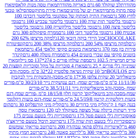
ד 60 גרם באריזה מהודרת
מארז טסה מנות קלאסי
מארז
מתמיד
מארז ים של מותגים
מארז סירת מתוקטסה
סילאן טבעי
מארז התיק המתוק של טסה
גומי בליסטר דובדבן 100
טר תות שדה 100 גרם
גומי בליסטר עכביש 100 גרם
גומי
 גרם
גומי בליסטר מילקשייק 100 גרם
גומי בליסטר
גומי בליסטר דובי 100 גרם
ממרח סיפקולוס 300 גרם
CHO
בונ' היידי בוקה דובאי 120ג'
למקה מרציפן 62% 200
54% 200 גרם
למקה מרציפן 38% 200 גרם
קונפיטורת
3 גרם
חמאת בוטנים סקיפי קלאסי 454 גרם
חמאת
עם שברי בוטנים 454 גרם
ממרח נוטלה 400 גרם
קינדר
10 גרם
מפת שולחן פורים כ 274*137 סמ ניילון
מארז
רים * 25 גרם
מארז 4 סוכריות על מקל וסוכריות קופצות 20
חב' 10 שקית נשיאה פלסטיק 22*32 ס"מ -מסכה-זהב
כה-זהב
שקית נייר לבקבוק
שקית נייר 30/23/10 ס"מ-פורים
-זהב מיטאלי
שקית נייר 38.5/31/11 ס"מ-פורים
זהב מיטאלי
קופ' קרטון חלון 18/15/8 ס"מ -פורים שמח-דגם
קית קרטון 24.5/19/8 ס"מ-פורים שמח-דגם בועות דקל
גומי
קליק מיני כדורים 30 גרם
קליק מיני קורנפלקס 30 גרם
הום
ייגלה עגול מצופה בשוקולד לבן 120 גרם
מארז טסה
'לי בטעם פטל 175 גרם
סוכריות ג'לי בטעם ענבים 175
ג'לי בטעם תות שדה 175 גרם
רוטב תיבול בטעם סריראצ'ה
ריות נודלס פתאי עבה/דק 200 גרם
רוטב טריאקי שומשום
ב טריאקי 300 מ"ל
רוטב סאטה 240 גרם
רוטב חמוץ מתוק
ב צ'ילי מתוק 300 מ"ל
HEART שוקולד לבבות צבע אדום