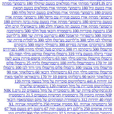
וצ'י ממתקי אורז ממולאים בטעם שוקולד 180 גרם
מוצ'י ממתק
180 גרם
מוצ'י ממתקי אורז ממולאים בטעם חמאת
מוצ'י ממתקי אורז ממולאים בטעם קרמל מלוח 180
תק אורז בטעם פנקייק עם מייפל 180 גרם
מוצ'י ממתק אורז
18 גרם
מוצ'י ממתק אורז בטעם עוגת גבינה ותותים 180
תק אורז בטעם תה מאצ'ה וחלב 180 גרם
אמיצ'לי קרם חלב
סוכריות 100 גרם
ממרח דובאי פטל חלבי 500 גרם
קרמבה
פרורי קראמבל 400 גרם
רוטב פירות יער 300 מ"ל
רוטב
 300 מ"ל
רוטב נוצ'יטלו חלבי 300 מ"ל
מלית פירות יער
דבן אמרנה בסירופ 300 גרם
מילוי קינמון 500 גרם
קרם
קרמו ריו 500 גרם
קרם פטל למילוי מקרון 500 ג'
סניידרס
טעם צ'דר 319 גרם
מלו מרשמלו טוויסט מילוי תפוח 63
לו טוויסט מילוי תפוז 63 גרם
לקקן פיןפופ-פירות צובע לשון
מרשמלו גלידה 100 גרם
מרשמלו גלידה 25 גרם
מלו פלוס
עוני 100 גרם
מלו פלוס מרשמלו מיני ורוד לבן 100 גרם
מלו
 מילוי תות 63 גרם
שוקולד דובאי 60 גרם
לואקר אגוז 90
ו 90 גרם
לקקן פיןפופ 10 יח' 170 גרם
אוראו קלאסי מארז
לוקיטוס סוכריות על מקל בטעמי פירות 120
סוכריות על מקל חמוצות 120 גרם
מארס שלישייה
פירות יער 38 גרם
סוכריה על מקל בטעמים 22 גרם
NIK L
מסטיק חמישיות בטעמים 21.5 גרם
מסטיק
מזוודת הממתקים של מקס וטסה
מאפין דובאי
יה XL מסטיק אבטיח 250 מ"ל
משקה אנרגיה XL
2 מ"ל
גם דיפ בטעם תות 67 גרם
גם דיפ בטעם פטל 67
ס ריינבואו פירות 37.5 גרם
טובלרון חלב 360ג'
לקריץ ונקו