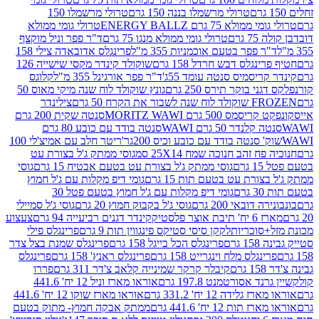
טרולי מרשמלו בננה 150 גרם
טרולי מרשמלו 150
לא 75 גרם ENERGY BALLZ
טרולי גומי ממולא
גרם
טרולי גומי ממולא מנגו 75 גרם
ד"ר פפר וניל מוקצף
 פפר בטעם אוכמניות 355 מ"ל
פרינגלס אדובאדה צילי 158
נגלס דבש חרדל 158 גרם
שוקולד קינדר מקסי שישייה 126
ריסמיס סנטה עומד 55ג'
ד"ר פפר אורגינל 355 מ"ל
קלוגס
 בוקר תירס 250 גרם
גונץ שוקולד לוח שנה מיקי מאוס 50
 את הקרח 50 גרם
צילינדר
50 גרם MORITZ WAWI
סנטה שקית 200 גרם
לנדר 50 גרם WAWI
סנטה בודד עם כובע 80 גרם
 סנטה בודד עם כובע וכיס 200גר'
ריטר חלב עם אמיצ'לי 100
 זהב חנוכה שמח 25X14 סמ
גוסי ממתק ג'ל בצורת עט
ם
גוסי ממתק ג'ל בצורת עט בטעם אבטיח 15 גרם
גוסי
ורת עט בטעם תות 15 גרם
גומי דיפ מקלות עם ג'ל חמוץ
ם
גומי דיפ מקלות עם ג'ל חמוץ בטעם פטל 30
דובאי 200 גרם
גוסי ג'ל בקבוק חמוץ 20 גרם
גוסי ג'ל סמיילי
וצר פלסטיק
קינדר דגנים רביעייה 94 גרם
צעצוע
סוכריות
לקקן סיסי סטיקס פינגווין תות 9 גרם
פרינגלס פילי
רם
פרינגלס הכל בייגל 158 גרם
פרינגלס שמנת בצל צדר
נגלס מלח וינגרייט 158 גרם
פרינגלס ראנץ' 158 גרם
פרינגלס
קיבלר קרקר שמינייה קלאב צ'דר 311 גרם
פררו
אסורטמנט 197.8 גרם
אוראו מארז וניל 12 יח' 441.6
ידה 12 יח' 331.2 גרם
אוראו מארז שוקו 12 יח' 441.6
ת 12 יח' 441.6 גרם
ממתק אבקה חמוץ- מתוק בטעם