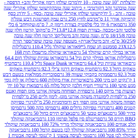
מרכז שולחן רימון אקרילי זהב+ הדפסה -
ר זהב דקורטיבי + כיתוב שנה טובה
קישוטי שולחן אקרילי שנה
יח'
קישוטי שולחן אקרילי שנה טובה -כסף - 5 יח'
דג כסף
 ס"מ
דבש לחיץ 250 גרם עמק חפר
עוגת דבש עוגל'ה
טיק בצורת רימון ק. 7 ס"מ-שקוף
חב' 6 כלי
 -בצורת תפוח 12.8*13.8*7 ס"מ
קופ' קרטון חלון שנה
קפ' קרטון חלון שנה טובה
אגרת+ מעטפה שנה טובה שופר/ספר תורה
מגנט חג שמח 5*9
אוראו שוקולד גליל 110.4 גרם
גלילות
קרם שוקולד 54 גרם
אוראו שוקולה מרשמלו תות 168
ראו במילוי קרם וניל 54 גרם
אוראו עוגיות שוקולד חום 64.4
ת וניל 64.4 גרם
אוראו Space Dunk גליל 110.4 גרם
חטיף
גרם
חטיף טאקיס דרגון צ'ילי 92.3 גרם
חטיף טאקיס
ממתק בקבוקי שעווה 39 גרם
סוכריות ממולאות בטעם דבש
יני 200 גרם
איטריות אורז מקלות 600 גרם
לוק או לוק גומי
טודיי חטיף חלבון קרמל מלוח 65 גרם
מארז של 10 יח'
ס 140 גרם
פחית תפוחחה משקה אורגני מוגז תפוח ואננס
ת לימוננדה משקה אורגני מוגז- לימון וליים 250 מ"ל
פחית
אורגני מוגז תפוזי דם ודומדמניות 250 מ"ל
גרגרי טפיוקה
גרגרי טפיוקה גדולים 400 גרם
מיסו כהה 500 גרם
מיסו
נאצ'וס טבעי 50 גרם
נאצ'וס תירס כחול 50 גרם
נאצ'וס
פרינגלס סין פלפל ופרמזן 110 גרם
ביאנקה שוקולד
ם
ביאנקה שוקולד מריר 72% 100 גרם
ביאנקה שוקולד
ביאנקה שוקולד לבן בטעם קרמל 100 גרם
ביאנקה
100 גרם
גומי לעיסה צבעוני 1 ק"ג
גומי לעיסה אבטיח 1