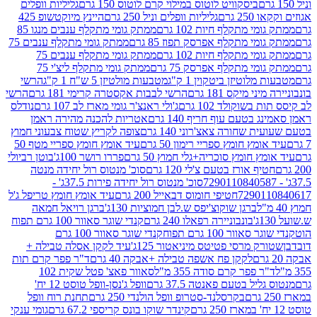
ביסקוויט לוטוס במילוי קרם לוטוס 150 גרם
גליליות וופלים
 גרם
גליליות וופלים וניל 250 גרם
היינץ מיוקטשופ 425
י מתקלף חיות 102 גרם
ממתק גומי מתקלף ענבים מנגו 85
י מתקלף אפרסק תפוז 85 גרם
ממתק גומי מתקלף ענבים 75
י מתקלף חיות 102 גרם
ממתק גומי מתקלף ענבים 75
י מתקלף אפרסק 75 גרם
ממתק גומי מתקלף ליצ'י 75
לוטיזן ביטקוין 1 ק"ג
מטבעות מולטיזן 5 ש"ח 1 ק"ג
הרשי
 מיקס 181 גרם
הרשי לבבות אקסטרה קרימי 181 גרם
הרשי
שוקולד 102 גרם
ג'ולי ראנצ'ר גומי מארז לב 107 גרם
נודלס
בטעם עוף חריף 140 גרם
אטריות להכנה מהירה ראמן
שחורה צאצ'רוני 140 גרם
צופה לקריץ שטוח צבעוני חמוץ
מץ חומץ ספריי רימון 50 גרם
עיד אומץ חומץ ספריי מטף 50
 חומץ סוכריה+גלי חמוץ 50 גרם
פררו רושר 100ג'
בוטן רביולי
ף אורז בטעם צ'לי 120 גרם
סוכ' מנטוס רול יחידה מנטה
סוכ' מנטוס רול יחידה פירות 37.5ג' -
72901
חטיפי חומוס דבאייל 200 גרם
עיד אומץ חומץ טריפל ג'ל
ברגן שוקוצ'יפס ש.לבן חמוציות 130ג'
ברגן רויאל חמאה
בונבוניירה רפאלו 240 גרם
קנדי שוגר סאוור 100 גרם תפוח
וור 100 גרם תפוח
קנדי שוגר סאוור 100 גרם
 מרסי פטיטס מיניאטור 125ג'
עיד לקקן אסלה טבילה +
לקקן פח אשפה טבילה +אבקה 40 גרם
ד"ר פפר קרם תות
 פפר קרם סודה 355 מ"ל
סאוור פאצ' פטל שקית 102
יל בטעם פאנטה 37.5 גרם
וופל ג'נסן-וופל טוסט 12 יח'
בקרסלנד-סטרופ וופל הולנדי 250 גרם
תחנת רוח וופל
קינדר שוקו בונס קריספי 67.2 גרם
גומי ענקי