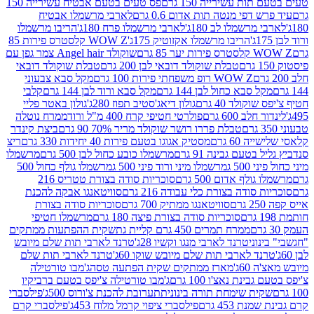
ת עשירייה 150 גרם
פס טעים בטעם אבטיח עשירייה 150
דפי מנטה תות אדום 0.6 גרם
לארבי מרשמלו אבטיח
מרשמלו לב 180ג'
לארבי מרשמלו פרח 180ג'
הריבו מרשמלו
הריבו מרשמלו אקזוטיק 175ג'
WOW Z קלסטרס פירות 85
 85 גרם
שוקולד Angel hair צמר גפן עם
טבלת שוקולד דובאי לבן 200 גרם
טבלת שוקולד דובאי
WOW Z רופ משפחתי פירות 100 גרם
מקל סבא צבעוני
 סבא כחול לבן 144 גרם
מקל סבא ורוד לבן 144 גרם
קלבי
ולד 40 גרם
גולון דיאג'סטיב תפוז 280ג'
גולון באטר פליי
ב 600 גרם
פולרטי חטיפי קרח 400 מ"ל ורוד
ממרח נוטלה
טבלת פררו רושר שוקולד מריר 70% 90 גרם
ביצת קינדר
60 גרם
מסטיק אגוגו בטעם פירות 40 יחידות 330 גרם
ריצ
טעם גבינה 91 גרם
מרשמלו כובע כחול לבן 500 גרם
מרשמלו
50 ג
מרשמלו מיני ורוד פיני 500 ג
מרשמלו גולף כחול 500
לף אדום 500 גרם
סוכריות סודה בצורת טטריס 216
סודה בצורת כלי עבודה 216 גרם
סוויטאנגו אבקה להכנת
סוויטאנגו ממתיק 700 גרם
סוכריות סודה בצורת
סוכריות סודה בצורת פיצה 180 גרם
מרשמלו חטיפי
ממרח תמרים 450 גרם קליית גת
שקית ההפתעות ממתקים
וני
טרנד לארבי מנגו וקשיו 28ג'
טרנד לארבי תות שלם מיובש
ד לארבי תות שלם מיובש שוקו 60ג'
טרנד לארבי תות שלם
6ג'
מארז ממתקים שקית הפתעה טסה
ג'מבו טורטילה
נת נאצ'ו 100 גרם
ג'מבו טורטילה צ'יפס בטעם ברביקיו
ית שימחת תורה בינונית
תערובת להכנת צ'ורוס 500ג'
פילסברי
 453 גרם
פילסברי ציפוי קרמל מלוח 453ג'
פילסברי קרם