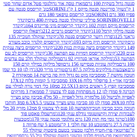
ת 100 גרם
מארז טסה אור גדול
גומי פטל אדום שחור סטי
רינטה סנטה מיקס 1 ק"ג SORINI
בונ' קריסמס סנטה עם
בונ' קריסמס טיפאני 180 גרם
גרם
SORINI
קינדר
דמות 102 ג'
קינדר קריסמיס מיני פריינדס 164ג'
קינדר
מל 110ג'
קינדר קריסמס גרביים 212ג'
רפאלו קריסמס
פררו רושר קריסמיס סנטה 70ג'
קינדר שוקולד חנוכייה 135
יסמס תיק מיקס 193ג'
קינדר קריסמיס קלנדר כוכב מעורב
 קריסמיס ביצה ענקית בנות 220ג'
קינדר קריסמיס ביצה ענקית
ינדר קריסמס דמויות עם הפתעה 36ג'
קינדר קריסמיס לב עם
מילקה אוראו סנדוויץ 92 גרם
מילקה שוקולד חלב עם עדשים
קה עוגיות סנסיישן 156 גרם
וופל מילקה במילוי קרם 150
לקיניס מילקה 87.5 גרם
טורינו מריר 320ג'
דן לגן 10 כד שמן
 סמ
סביבון מוט נס גדול היה פה ברשת 14 סמ
אקדח 2
33 סמ
סביבון 5 קומות בלוח 17X12
ופ 22.5X13 סמ
10 כלי דמוי נורה למילוי עם
דן לגן 12 מ.מפתחות פנס לד צבעוני 7 סמ
מארז 3 מזרקים
10 מל'
מזרק גדול לאפייה - 50 מל'
4 סביבון טוש מצייר
דן לגן 10 סביבון טוש מצייר צבעוני 6.5X5.5 סמ
3 חותכן
סביבון חנוכיה
הפתעה 10 פנס לד צבעוני 9 סמ
12 מזרק 20 מל'
ירה וקישוט
גומי נודלס ענקי 120ג'
מרשמלו פאסט פוד
 מח תות 120 גרם נוזל
גומי סנטה ענקי 170ג'
מטבעות
מטבע 10 שח חלבי 1 ק"ג
מטבע 5 שח פרווה 1
פרוטאין פרו-חטיף חלבון טבעוני בטעם פיסטוק שוקולד 55
פרו-חטיף חלבון טבעוני בטעם שוקולד וניל 55 גרם
פרוטאין