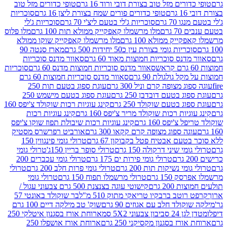
רים מזל טוב בצורת דובי ורוד 16 גרם
טופי כדורים מזל טוב
ם
טופי כדורים פורים שמח בצורת ליצן 16 גרם
סוכריות
70 גרם
סוכריות ג'לי בטעם ליצ'י 70 גרם
סוכריות ג'לי
גרם
מלו מרשמלו קאפקייק ממולא תות 100 גרם
מלו פלוס
יק ממולא 100 גרם
מלו מרשמלו קאפקייק שוקו ממולא
יות גומי בצורת עין כ50 יחידות 500 גרם
מארז סנטה 90
נס סוכריות חמוצות מאוד 60 גרם
סאוור מדנס סוכריות
סאוור מדנס סוכריות חמוצות מדנס 60 גרם
סוכריות
 גולגולת 90 גרם
סאוור מדנס סוכריות חמוצות 60 גרם
 מצופה קרם וניל 300 גרם
עוגת ספוג בטעם תות 250
 בטעם דובדבן 250 גרם
עוגת ספוג בטעם מישמש 250
ג בטעם שוקולד 250 גרם
קינג עוגיות רכות שוקולד צ'יפס 160
יות רכות שוקולד מריר צ'יפס 160 גרם
קינג עוגיות רכות
'יפס 160 גרם
קינג עוגיות רכות שיבולת תפוז שוקו צ'יפס
ה ספוג מצופה קרם קקאו 300 גרם
אורביט רפרשרס מסטיק
עם אבטיח פטל בקבוקון 67 גרם
טרולי גומי פינגווין 150
י שיני דרקולה 150 גרם
טרולי סופר בריין 150ג'
טרולי גומי
טרולי גומי פירות ים 175 גרם
טרולי גומי עכברים 200
י נשיקות תות 200 גרם
טרולי גומי פרות חלב 200 גרם
טרולי
150 גרם
טרולי מרשמלו תפוח 150 גרם
טרולי גומי
200 גרם
קישוטי עוגה בצנצנת 500 גרם צבעוני עגול /
טב ברבקיו טריאקי מתוק 510 מ"ל
בר שוקולד באונטי 57
ולד חלב עם אגוזים 90 גרם
שוק' טב מילקה דיים 100 גרם
יבון צבעוני 5X2 סמ
ארוחת אורז בסגנון איטלקי 250
ז בסגנון מקסיקני 250 גרם
ארוחת אורז אושפלו 250