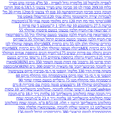
10 מל'
מזרק גדול לאפייה - 50 מל'
4 סביבון טוש מצייר
דן לגן 10 סביבון טוש מצייר צבעוני 6.5X5.5 סמ
3 חותכן
סביבון חנוכיה
הפתעה 10 פנס לד צבעוני 9 סמ
12 מזרק 20 מל'
ירה וקישוט
גומי נודלס ענקי 120ג'
מרשמלו פאסט פוד
 מח תות 120 גרם נוזל
גומי סנטה ענקי 170ג'
מטבעות
מטבע 10 שח חלבי 1 ק"ג
מטבע 5 שח פרווה 1
פרוטאין פרו-חטיף חלבון טבעוני בטעם פיסטוק שוקולד 55
פרו-חטיף חלבון טבעוני בטעם שוקולד וניל 55 גרם
פרוטאין
בון טבעוני בטעם בוטנים קרמל ושוקולד 55 גרם
מיקס
 ולבן 55 גרם כרמית MIX
בייגלה מצופה שוקולד לבן
בייגלה מצופה שוקולד חלב 55 גרם כרמית MIX
חטיף
עם פירות יבשים 175גר'
חטיף דגנים בתוספת אגוזים ושוקולד
חטיף גרונלה בתוספת צימוקים 175 גר'
טופי כדורים בטעם
ם
בונ' פח דמות סנטה השומר 350 גרם SORINI
מארז
ביבונצ'יק
בונ' פח משאית קריסמס 200 גרם SORINI
בובספוג
 330 מל
שק' קונפטי פי.וי.סי-סביביון מיקס צבעים
שק'
וי.סי-כד שמן מיקס צבעים
ממתק גומי מתקלף מיקס 60
י מתקלף מנגו 75 גרם
לייס בטעם כמהין שחור 90
קולד 18 גרם
צעצוע סנטה בובות עם סוכריות 8 גרם
1 קישוטי שולחן לחנוכה -כחול/זהב מיטאלי
חב' 10 כוסות
 שמח כחול/זהב מיטאלי
חב' 10 צלחות נייר ק.18 ס"מ-חנוכה
הב מיטאלי
חב' 10 צלחות נייר ק.23 ס"מ-חנוכה שמח
יטאלי
קפ' קרטון + חלון- 8/51/18 ס"מ -חנוכה שמח כחול/זהב
עוני
מארז סלסלה טסה
לוטוס קראנצ'י 380 גרם
ביסקויט קרמל לוטוס 156