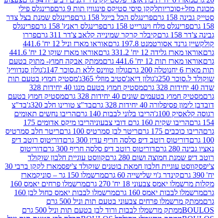
סוכריות
לקקן סיסי סטיקס פינגווין תות 9 גרם
פרינגלס פילי
רם
פרינגלס הכל בייגל 158 גרם
פרינגלס שמנת בצל צדר
נגלס מלח וינגרייט 158 גרם
פרינגלס ראנץ' 158 גרם
פרינגלס
קיבלר קרקר שמינייה קלאב צ'דר 311 גרם
פררו
אסורטמנט 197.8 גרם
אוראו מארז וניל 12 יח' 441.6
ידה 12 יח' 331.2 גרם
אוראו מארז שוקו 12 יח' 441.6
ת 12 יח' 441.6 גרם
ממתק אבקה חמוץ- מתוק בטעם
נוטלה 200 גרם
גולון טווינס ללא ת.סוכר 147ג'
גולון סנדוויץ'
250ג'
גולון דיאג'סטיב מוזלי 365ג'
מסטיק חמוץ בטעם תות
מסטיק חמוץ בטעם מנגו 40 יחידות 328
 בטעמים שונים 40 יחידות 328 גרם
מסטיק חמוץ בטעם
רה 40 יחידות 328 גרם
בד"צ טורינו חלב 320ג'
בד"צ
100ג'
הריבו בלוני לבבות 140 גרם
הריבו נחשים תאומים
שקית 160 גרם דובי צבעוני
הריבו מיקס אדומים 175
ים 175 גרם
ריטר לבן סמרטיס 100 גרם
ריטר חלב סמרטיס
יטוס רוטב דיפ סלסה חריף עדין 300 גרם
דוריטוס רוטב דיפ
ם
דוריטוס רוטב דיפ סלסה חריף 300 גרם
דוריטוס
ת חמוצה ושום 280 גרם
קווסט עוגיית חלבון שוקולד
 עוגיית חלבון חמאת בוטנים שוקולד צ'יפס
מארז לקקן ברבי 30
קינדר ג'וי שלישייה 60 גרם
מרשמלו 150 גר – סוניק
מארז
מס צבעוני 18 יח' 270 גרם
מרשמלו פרחים יאמס 160
בבות יאמס 160 גרם
מרשמלו לבבות יאמס כחול לבן 160
ממתק מרשמלו פרחים צבעוני בטעם תות וניל 500 גרם
ממתק מרשמלו לבבות ורוד לבן בטעם תות וניל 500 גרם