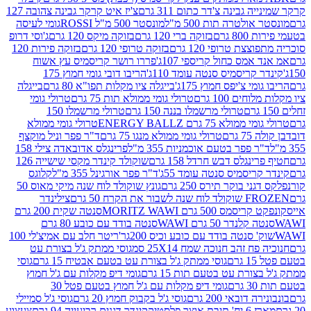
גבינה צ'דר כתום 311 גרם
צ'יז איט קרקר גבינה צהובה 127
ולטרה תות 500 מ"ל
מונסטר 500 מ"ל ROSSI
גומי לעיסה
 גרם
בזוקה ברי 120 גרם
בזוקה מיקס 120 גרם
ג'וסי דרופ
ת טרופי 120 גרם
בזוקה טרופי 120 גרם
בזוקה פירות 120
מס כחול קריספי 107ג'
פררו רושר קריסמיס עץ אשוח
קריסמיס סנטה עומד 110ג'
הריבו דובי גומי חמוץ 175
י צ'יפס חמוץ 175ג'
בייגלה ציו מקלות תפו"א 80 גרם
בייגלה
ים 100 גרם
טרולי גומי ממולא תות 75 גרם
טרולי גומי
טרולי מרשמלו בננה 150 גרם
טרולי מרשמלו 150
לא 75 גרם ENERGY BALLZ
טרולי גומי ממולא
גרם
טרולי גומי ממולא מנגו 75 גרם
ד"ר פפר וניל מוקצף
 פפר בטעם אוכמניות 355 מ"ל
פרינגלס אדובאדה צילי 158
נגלס דבש חרדל 158 גרם
שוקולד קינדר מקסי שישייה 126
ריסמיס סנטה עומד 55ג'
ד"ר פפר אורגינל 355 מ"ל
קלוגס
 בוקר תירס 250 גרם
גונץ שוקולד לוח שנה מיקי מאוס 50
 את הקרח 50 גרם
צילינדר
50 גרם MORITZ WAWI
סנטה שקית 200 גרם
לנדר 50 גרם WAWI
סנטה בודד עם כובע 80 גרם
 סנטה בודד עם כובע וכיס 200גר'
ריטר חלב עם אמיצ'לי 100
 זהב חנוכה שמח 25X14 סמ
גוסי ממתק ג'ל בצורת עט
ם
גוסי ממתק ג'ל בצורת עט בטעם אבטיח 15 גרם
גוסי
ורת עט בטעם תות 15 גרם
גומי דיפ מקלות עם ג'ל חמוץ
ם
גומי דיפ מקלות עם ג'ל חמוץ בטעם פטל 30
דובאי 200 גרם
גוסי ג'ל בקבוק חמוץ 20 גרם
גוסי ג'ל סמיילי
וצר פלסטיק
קינדר דגנים רביעייה 94 גרם
צעצוע