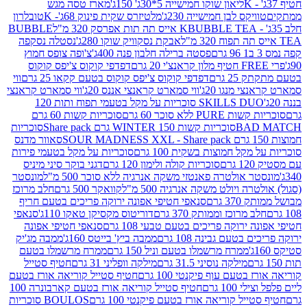
ליאון שוקו חמישייה 5*30ג' 150ג'
מארז טסה מגש
יקס לבן חמישייה 230ג'
מלטיזרס שקית פינוק 68ג'- K
טובלרון
BUBBLE TEA אייס תה תות אפרסק 320 מ"ל
BUBBLE
אבקת נסקוויק שוקו 280ג'
נסטלה נסקפה
פסטה ברילה חלבון פנה 400ג'
צ'ופה צופס חמוץ
דפדפי קוקוס צ'יפס קוקוס
2 גרם
דפדפי קוקוס צ'יפס קוקוס בטעם קקאו 25 גרם
ווי
 מנגו 20ג'
ווי סמארט קראנצי אננס 20ג'
ווי סמארט קראנצי
SKILLS DUO סוכריות על מקל בטעמי תפוח ותות 120
P ללא סוכר 60 גרם
סוכריות קשות 60 גרם
BAD
סוכריות קשות WINTER 150 גרם Share pack
סוכריות
סאוור מדנס
קל חמוצות בשקית 100 גרם
סוכריות על מקל בטעמי פירות
סוכריות קולה ולימון 120 גרם
דגני בוקר סיני מיניס
 אולטרה פאנטזי משקה אנרגיה ללא סוכר 500 מ"ל
מונסטר
ה ויולט משקה אנרגיה 500 מ"ל
קוואקר 500 גרם
חלב מרוכז
3 גרם
סנאפי חטיפי אפונה ירוקה פריכים בטעם חריף
 מרוכז וממותק 370 גרם
דוריטוס מקסיקן טאקו 110ג'
סנאפי
ירוקה פריכים בטעם טבעי 108 גרם
סנאפי חטיפי אפונה
בטעם גבינה 108 גרם
ממבה ביץ' בייטס 160ג'
ממבה מג'יק
ממרח מרשמלו בטעם וניל 150 גרם
ממרח מרשמלו בטעם
מילקה נוסיני 31.5 גרם
מילקה וופליני 31 גרם
חטיף סטייל
בטעם עוף פיקנטי 100 גרם
חטיף סטייל קוריאה אורז בטעם
100 גרם
חטיף סטייל קוריאה אורז בטעם קארבונרה 100
יל קוריאה אורז בטעם פיקנטי 100 גרם
BOULOS סוכריות