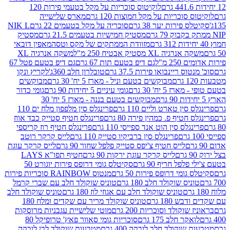
לוקיטוס סוכריות על מקל בטעמי פירות 120
סוכריות על מקל חמוצות 120 גרם
מארס שלישייה
פירות יער 38 גרם
סוכריה על מקל בטעמים 22 גרם
NIK L
מסטיק חמישיות בטעמים 21.5 גרם
מסטיק
מזוודת הממתקים של מקס וטסה
מאפין דובאי
יה XL מסטיק אבטיח 250 מ"ל
משקה אנרגיה XL
2 מ"ל
גם דיפ בטעם תות 67 גרם
גם דיפ בטעם פטל 67
ס ריינבואו פירות 37.5 גרם
טובלרון חלב 360ג'
לקריץ ונקו
מבוקשים בטעם וניל - מארז 5 יח' 30 גרם
מבוקשים
5 יח' 30 גרם
גומי עיניים 5 יחידות 90 גרם
גומי כדור
מבוקשים בטעם בננה - מארז 5 יח' 30
ין טארט וליים 110 גרם
פרינגלס סין מלפפון מלח ים 110
חטיף פ. כמהין פירה 80 גרם
פרינגלס חטיף סטייק כבד אווז
לס סין הוט אנד ספייסי 110 גרם
פרינגלס חטיף רוז קריספי
פרינגלס סין ברביקיו סטייק 110 גרם
לייס קרקר רוטב
לייס חטיף צ'יפס סטייק פלפל שחור 90 גרם
לייס קרקר עוגת
לייס קרקר עוגת ירקות 90 גרם
חטיף תפו"א LAYS
פל חריף 90 גרם
סקיטלס גומי דרופס פירות יוגורט 50
ומי דרופס פירות 50 גרם
מנטוס RAINBOW סוכריות פירות
יס שוקולד חלב 180 גרם
טוניס שוקולד חלב עם שברי קרמל
טוניס שוקולד חלב עם אגוזי לוז 180 גרם
טוניס שוקולד חלב
 180 גרם
טוניס שוקולד מריר עם שקדים ומלח 180
וקולד וסוכריות 200 גרם
מוטי שלישיית עגבניות מרוסקות
ר חלב 175 גרם
סוכריות גומי סאוור פאץ' טרופיקל 80
וקולד חלב לובקה 400 גרם
מטבעות שוקולד לבן לובקה