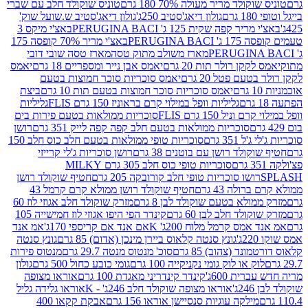
לד מריר מעולה 70% 180 גרם
טוניס שוקולד חלב עם שברי
גולון דיאג'סטיב 250ג'
גולון דיאג'סטיב ש.שועל שוק'
 קפה שקית 125 ג' PERUGINA BACI
באצ'י מיקס 3
PERUGINA
באצ'י מריר 70% קופסה 175
מארז משולב מתוק טסה
מארז טסה שובי דובי
קן רולר תות 20 גרם
יאמס אבן נייר ומספריים 18 גרם
יאמס
עם פטל 20 גרם
יאמס סוכריות סוכר חמוצות בטעם
יאמס סוכריות סוכר חמוצות בטעם תות 10 גרם
ביצת
גליליות וופל במילוי קרם בראוניז 150 גרם FLIS
גליליות
יל 150 גרם FLIS
סוכריות ממולאות בטעם פירות בים
סוכריות ממולאות בטעם חלב קפה קפה לייק 351 גרם
רושן
351 גרם
סוכריות טופי ממולאות בטעם חלב כוס חלב 150
ולד רושן עם בוטנים 38 גרם
רושן סוכריות ג'לי קרייזי
סוכריות טופי כוס חלב 305 גרם MILKY
ושו סוכריות טופי חלב קורובקה 205 גרם
חטיף שוקולד רושן
לה 43 גרם
חטיף שוקולד רושן ממולא קרם קרמל 43
ולא בטעם שוקולד לבן 8 גרם
מזרק שוקולד חלב אגוזי לוז 60
לד חלב לבן 60 גרם
קינדר הפי היפו אגוזי לוז חמישייה 105
מס קרמל מלוח 200ג' K
אם אנד אם קריספי 170ג'
אמ אנד
גונץ סנטה קלאוס ביירן מינכן (אדום) 85 גרם
גונץ סנטה
ד (צהוב) 85 גרם
סוכ' מנטוס מנטה 29.7 גרם
מנטוס פירות
ק או לוק גומי נקניקייה 100 גרם
גומי כובע כחול 500 גרם
גולון
ית 600ג'
קינדר קינדריני מאגדת 100 גרם
אוראו מצופה
'
אוראו מצופה שוקולד חלב 246ג' - K
אוראו גלידה גליל
ילקה עוגיות סנסיישן אוראו 156 גרם
אבקת קקאו 400