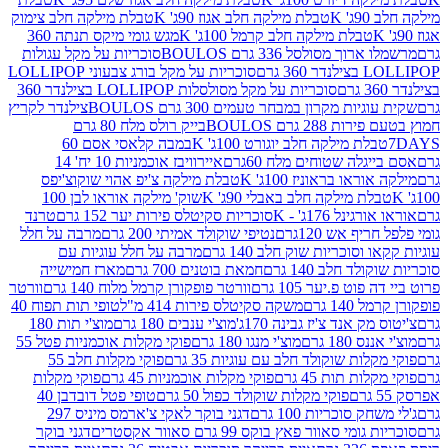
K
טבלת מילקה חלב אגוז 90ג' K
טבלת מילקה חלב צימוק
טבלת מילקה חלב קרמל 100ג' K
מגש גומי מיקס תנתה 360
 מסולסל 336 גרם BOULOS
סוכריות על מקל עגולות
 גרם
סוכריות על מקל בורג צבעוני LOLLIPOP
סוכריות על מקל מסולסלות LOLLIPOP בצילנדר 360
ות מקרון במבחר טעמים 300 גרם BOULOS
צילנדר לקריץ
28 גרם BOULOS
בייק רולס מלח 80 גרם
ת מילקה חלב יוגורט 100ג' K
במבה קלאסי אסם 60
לה שטוחים מלח 60גרם
איירוויבז אוכמניות 10 יח' 14
או בראוניז 100ג' K
טבלת מילקה צ'יפ אהוי שוקוצ'יפס
ת מילקה חלב באבלי 90ג' K
שוק' מילקה אוראו לבן 100
נל 176ג' - K
סוכריות סקיטלס פירות יער 152 גרם
טרנד
 אש 120גרם
נטיפי שוקולד אמיתי 200 גרם
מרבה על חלל
סוכריות שוק חלב 140 גרם
מרבה על חלל עוגיות עם
 חלב 140 גרם
חמאת בוטנים 700 גרם
מארז חמישייה
ט פ.יער 105 גרם
וורטר פופקורן קרמל מלוח 140 גרם
וורטר
1 גרם
משקה סקיטלס פירות 414 מ"ל
טופי תות תפוח 40
 אנד צ'יז גבינה 170ג'
מוצ'י ענבים 180 גרם
מוצ'י תות 180
18 גרם
מוצ'י מנגו 180 גרם
פוקי מקלות אוכמניות פטל 55
ות שוקולד חלב עם עוגיות 35 גרם
פוקי מקלות חלב 55
ת תות 45 גרם
פוקי מקלות אוכמניות 45 גרם
פוקי מקלות
פוקי מקלות שוקולד כפול 50 גרם
טופי פטל דובדבן 40
 סוכריות 100 גרם
דגני בוקר לאקי צ'ארמס מיניס 297
י סאוור פאץ בוקס 99 גרם סאוור אקסטרים
דגני בוקר