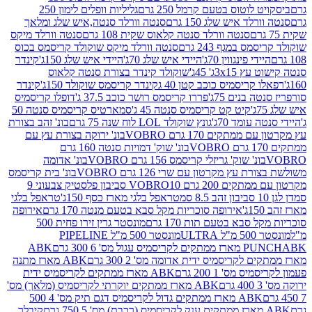
לוטוס בטעם קרמל 250 גרם
גליליות וופלים לימון 250
ד איש שלג 150 גרם
סנטה וורלד סנטה,איש שלג ומלאך
סנטה וורלד סנטה קלאוס שקית 108 גרם
סנטה וורלד מיקס
 במגף 243 גרם
סנטה וורלד מיקס שוקולד קריסמס בכוס
י פינגווין 70ג'
היידי איש שלג 70ג'
היידי איש שלג 150ג'
קינדר
3xג' 45ג'
שוקולד קינדר בצורת סנטה קלאוס
קריסמיס כוכב קטן 40 ג
קינדר קריסמס שוקולד 150ג'
קינדר
בנים 75ג'
פררו קריסמס רושר כוכב 37.5 ג'
דופלו קריסמיס
קיט קט קריסמיס סנטה 45 ג'
סמארטיס קריסמיס סנטה 50
עומד 70ג'
גונץ שוקולד LOL לוח שנה 75 גרם
בונ' זהב בצורת
תקים 170 גרם VOBRO
בונ' ירוקה בצורת עץ עם
בונ' שוק' דמויות סנטה 160 גרם
נ' שוק' גריזלי קריסמס 156 גרם VOBRO
בונ' אדומה
עץ מקרטון עם שרי 126 גרם VOBRO
בונ' בית קריסמס
 200 גרם VOBRO
10 סביבון פלסטיק צבעוני 9
טראפל בלגי מארז כסף 150ג'
טראפל בלגי
אירופה סוכריות מקל סבא בטעם מנטה 170 גרם
אירופה
סבא בטעם תות 170 גרם
מונסטר גרין זירו פחית 500
ULT
מונסטר 500 מ"ל PIPELINE
ABK
PU
לקריסמיס ידית אדומה מס' 2 300 גרם
ABK מארז מתנה
מס' 1 200 גרם
ABK מארז ממתקים לקריסמיס ידית
ABK מארז ממתקים יוקרתי לקריסמיס (מלאך) מס'
ABK מארז ממתקים גדול לקריסמיס דגם תיק מס' 4 500
קיבלר