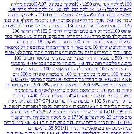
וז שלם 250ג' - K
מילקה טבלה לו 87ג'-K
טבלת מילקה
2ג'-K
מילקה בבלי לבן 95ג'-K
מילקה טבלה מריר 90ג'-
חלב 90ג'-K
מילקה טבלה יוגורט 100ג' - K
מילקה טבלה
גומי מתקלף ענק אפרסק 136 גרם
גומי מתקלף ענק בננה
י מתקלף ענק ענבים 136 גרם
טבלת היידי גראנדור לבן שקדים
סניקרס ח.בוטנים חמישייה קרימי 182.5ג'
ריץ קרקר 200
סי מריר 250 גרם
הריבו זהב מקסי דובונים 375ג'
מארז ספר
ומי בליסטר תירס 100 גרם
פרח שוקולד 18 גרם באריזה
ד 60 גרם באריזה מהודרת
מארז טסה מנות קלאסי
מארז
מתמיד
מארז ים של מותגים
מארז סירת מתוקטסה
סילאן טבעי
מארז התיק המתוק של טסה
גומי בליסטר דובדבן 100
טר תות שדה 100 גרם
גומי בליסטר עכביש 100 גרם
גומי
 גרם
גומי בליסטר מילקשייק 100 גרם
גומי בליסטר
גומי בליסטר דובי 100 גרם
ממרח סיפקולוס 300 גרם
CHO
בונ' היידי בוקה דובאי 120ג'
למקה מרציפן 62% 200
54% 200 גרם
למקה מרציפן 38% 200 גרם
קונפיטורת
3 גרם
חמאת בוטנים סקיפי קלאסי 454 גרם
חמאת
עם שברי בוטנים 454 גרם
ממרח נוטלה 400 גרם
קינדר
10 גרם
מפת שולחן פורים כ 274*137 סמ ניילון
מארז
רים * 25 גרם
מארז 4 סוכריות על מקל וסוכריות קופצות 20
חב' 10 שקית נשיאה פלסטיק 22*32 ס"מ -מסכה-זהב
כה-זהב
שקית נייר לבקבוק
שקית נייר 30/23/10 ס"מ-פורים
-זהב מיטאלי
שקית נייר 38.5/31/11 ס"מ-פורים
זהב מיטאלי
קופ' קרטון חלון 18/15/8 ס"מ -פורים שמח-דגם