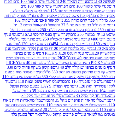
בונבוניירה רפאלו 240 גרם
קנדי שוגר סאוור 100 גרם תפוח
וור 100 גרם תפוח
קנדי שוגר סאוור 100 גרם
 מרסי פטיטס מיניאטור 125ג'
עיד לקקן אסלה טבילה +
לקקן פח אשפה טבילה +אבקה 40 גרם
ד"ר פפר קרם תות
 פפר קרם סודה 355 מ"ל
סאוור פאצ' פטל שקית 102
יל בטעם פאנטה 37.5 גרם
וופל ג'נסן-וופל טוסט 12 יח'
בקרסלנד-סטרופ וופל הולנדי 250 גרם
תחנת רוח וופל
קינדר שוקו בונס קריספי 67.2 גרם
גומי ענקי
ערכת גומי אימוג'י לאכילה 250 גרם
טרנד גומי גולגולת
גומי ענקי מוגזם לב 454ג'
גומי ענק קולה 120ג'
גומי ענק
גומי ענק מלפפון חמוץ 120ג'
גומי ענק גלידה 120ג'
גומי ענק
גומי ענק דונאט 120ג'
PICKY חטיף בוטנים בציפוי
יסטוק 40 גרם
PICKY חטיף בוטנים בציפוי שוקולד שיש
יפוי שוקולד טעם תות 40 גרם
PICKY
בציפוי שוקולד חלב 40 גרם
פוקימון משקה פחית ליים 330
 פוקימון בטעם אפרסק 330 מ"ל
פוקימון משקה מוגז בטעם
פוקימון משקה מוגז בטעם ליצ'י 330 מל
פרינגלס סין גבינה 110
ן עגבניות 110 גרם
פרינגלס חטיף ציפס אצות 110 גרם
עיד
ות 120 גרם
חטיף תפו"א LAYS בטעם כמהין ופלפל
מרשמלו מהאגדות מיקס אהבה מקל 35 גרם
מרשמלו
רן מקל 35 גרם
מרשמלו מהאגדות יער מקל 35
מהאגדות פרפרים מקל 35 גרם
מרשמלו מהאגדות חיות מארז
מלו מהאגדות צבעוני מארז 110 גרם
מרשמלו מהאגדות יער
לומאר טראפל פריך ק.ברולה 120ג'
לומאר עיגולים פריכים
לומאר עיגולים פריכים קוקוס 60ג'
לומאר וופל בסגנון בלגי