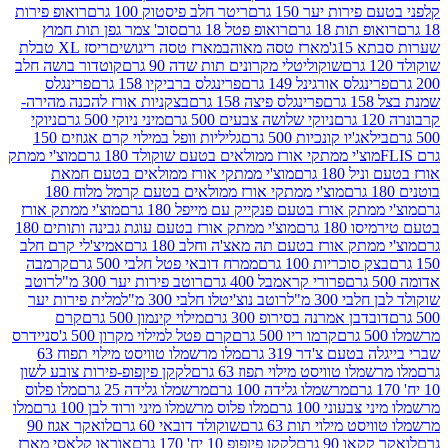
רות יער 150 גרם
ריטר חלב פיסטוק 100 גרם
רואופ פירות
תות 18 גרם
רואופ פטל 18 גרם
סוכ' צמר גפן תות חמוץ
1ג'
מארז טסה מאוהב
מארז טסה ריגושים
ריסז XL טבלת
שוקוליטלי מקרונים תות שדה 90 גרם
קוטדור בושה חלב
גלס אורגינל 149 גרם
פרינגלס ברביקיו 158 גרם
פרינגלס
פרינגלס פיצה 158 גרם
בצקניות אורז להכנה מהירה-
ניוקי שלושה צבעים 500 גרם
מיני ניוקי 500 גרם
ניוקי
ג'יו קונכיות 500 גרם
גליליות וופל במילוי קרם אגוזים 150
וצ'י ממתקי אורז ממולאים בטעם שוקולד 180 גרם
מוצ'י ממתק
180 גרם
מוצ'י ממתקי אורז ממולאים בטעם חמאת
מוצ'י ממתקי אורז ממולאים בטעם קרמל מלוח 180
תק אורז בטעם פנקייק עם מייפל 180 גרם
מוצ'י ממתק אורז
18 גרם
מוצ'י ממתק אורז בטעם עוגת גבינה ותותים 180
תק אורז בטעם תה מאצ'ה וחלב 180 גרם
אמיצ'לי קרם חלב
סוכריות 100 גרם
ממרח דובאי פטל חלבי 500 גרם
קרמבה
פרורי קראמבל 400 גרם
רוטב פירות יער 300 מ"ל
רוטב
 300 מ"ל
רוטב נוצ'יטלו חלבי 300 מ"ל
מלית פירות יער
דבן אמרנה בסירופ 300 גרם
מילוי קינמון 500 גרם
קרם
קרמו ריו 500 גרם
קרם פטל למילוי מקרון 500 ג'
סניידרס
טעם צ'דר 319 גרם
מלו מרשמלו טוויסט מילוי תפוח 63
לו טוויסט מילוי תפוז 63 גרם
לקקן פיןפופ-פירות צובע לשון
מרשמלו גלידה 100 גרם
מרשמלו גלידה 25 גרם
מלו פלוס
עוני 100 גרם
מלו פלוס מרשמלו מיני ורוד לבן 100 גרם
מלו
 מילוי תות 63 גרם
שוקולד דובאי 60 גרם
לואקר אגוז 90
ו 90 גרם
לקקן פיןפופ 10 יח' 170 גרם
אוראו קלאסי מארז