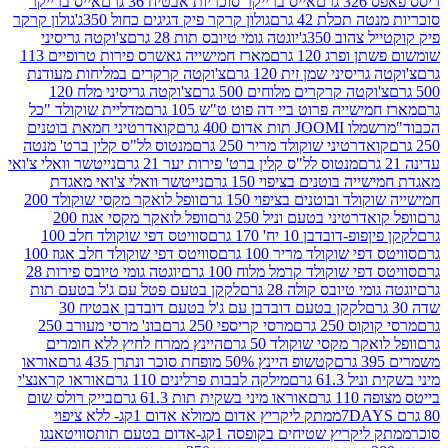
רם
אייס ברייקר סוכריות אבטיח 36 גרם
אייס ברייקר
תכלת 42 גרם
גולון קרקר פיק דגיגים כחול 350ג'
גולון קרקר
הוב 350ג'
יוגטה גומי טיובס תות 28 גרם
צ'וקטה גריסיני
פרג 120 גרם
מארז חמישייה גאשרס פירות טרופיים 113
יסיני שמן זית 120 גרם
צ'וקטה קרקרים במליחות מעודנת
קטה קרקרים מלוחים 500 גרם
צ'וקטה גריסיני מלח 120
שייה פרוט ביי דה פוט ט"ש 105 גרם
מדליית שוקולד "כל
 תות אדום 400 גרם
קואדרטיני חמאת בוטנים
דרטיני שוקולד מריר 250 גרם
מנטוס לל"ס קלין ברט' מנטה
מנטוס לל"ס קלין ברט' פירות יער 21 גרם
נייטשר וואלי צ'ואי
 בוטנים בציפוי 150 גרם
נייטשר וואלי צ'ואי מאגדת
ד ובוטנים בציפוי 150 גרם
וופל לואקר מקסי שוקולד 200
רטיני בטעם וניל 250 גרם
וופל לואקר מקסי אגוז 200
דובדבן 10 יח' 170 גרם
סוויטס דפי שוקולד חלב 100
י שוקולד מריר 100 גרם
סוויטס דפי שוקולד חלב אגוז 100
פי שוקולד קרמל מלוח 100 גרם
יוגטה גומי טיובס פירות 28
י טיובס קולה 28 גרם
לקקן בטעם פטל עם ג'ל בטעם תות
לקקן בטעם דובדבן עם ג'ל בטעם דובדבן אבטיח 30
250 גרם
מרסי קריספי 250 גרם
בונ' מרסי מעורב 250
קר מקסי שוקולד 50 גרם
היינץ ממרח לחיץ ללא חומרים
קטשופ היינץ 50% מופחת סוכר ונתרן 435 גרם
אוראו
61.3 גרם
מילקה לבבות פרלינים 110 גרם
אוראו קראנצ'י
גרם
אוראו מיני בשקית תות 61.3 גרם
בייק רולס שום
ממתק ליקריץ אדום ממולא אדום 1קג- ללא ציפוי
יץ שטיחים בקופסה 1קג-אדום בטעם תות
סוויטאנגו