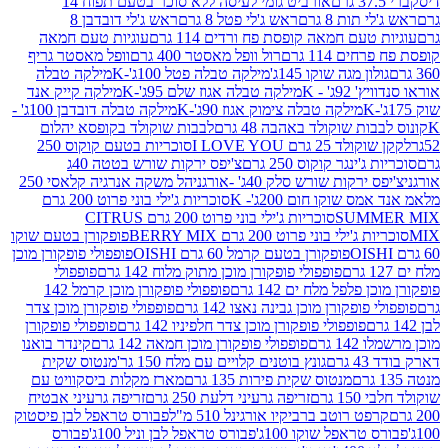
אורביט גומי לעיסה ללא סוכר בטעם תפוח 14
תות 8 גרם
ראש ג'לי פטל 8 גרם
ראש ג'לי דובדבן 8
עם חמאה קופסת פח ורדים 114 גרם
עוגיות טעם חמאה
 114 גרם
רול וופל מאסטר 400 גרם
וופל מאסטר גריף
ון מגה שוקו 145ג'
מילקה טבלה פטל 100ג'-K
מילקה טבלה
ג' - K
מילקה טבלה אגוז שלם 95ג'-K
מילקה קייק אנד
מילקה טבלה צימוק אגוז 90ג'-K
מילקה טבלה דובדבן 100ג' -
ת שוקולד באהבה 48 גרם
לבבות שוקולד בקופסא יהלום
2 גרם I LOVE YOU
סוכריות בטעם קוקוס 250
ינגר קוקוס 250 גרם
צ'יפס ירקות שורש בטטה 40ג
רקות שורש סלק 40ג' -אורגני
הל משקה אנרגיה קלאסי 250
 שוקו חום 200ג'- K
סוכריות ג'ילי בוני פרוט 200 גרם
SUM
סוכריות ג'ילי בוני פרוט 200 גרם CITRUS
ילי בוני פרוט 200 גרם BERRY MIX
פופקורן בטעם שוקו
פופקורן בטעם קרמל 60 גרם OISHI
פופפולי פופקורן מוכן
פופפולי פופקורן מוכן מתוק מלוח 142 גרם
פופפולי
פלפל מלח ים 142 גרם
פופפולי פופקורן מוכן קרמל 142
ופקורן מוכן גבינה נאצו 142 גרם
פופפולי פופקורן מוכן צדר
פופפולי פופקורן מוכן צדר חלפיניו 142 גרם
פופפולי פופקורן
גרם
פופפולי פופקורן מוכן חמאה 142 גרם
קינדר בואנו
ם
גונץ בוטנים קלויים עם מלח 150 גר'
מנטוס שקית
מנטוס שקית פירות 135 גרם
מארז מקלות ביסקוויט עם
גרם
זריפה גרעיני דלעת 250 גרם
זריפה גרעיני אבטיח
ט רוטב ברביקיו אורגינל 510 מ"ל
פבורס טראפל לבן פיסטוק
טראפל שוקו 100ג'
פבורס טראפל לבן וניל 100ג'
פבורס