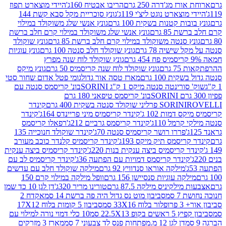
ז מג'דרה 250 גרם
הריבו אבטיח 160ג'
היידי מוצארט תפוז
וצארט נוגט ליצ'י 119ג'
גונץ סוכריית מקל סבא קשת 144
ת קטנות בשקית 100 גרם
גונץ אנשי שלג משוקולד במילוי
85 גרם
גונץ אנשי שלג משוקולד במילוי קרם חלב ברשת
 סנטה משוקולד במילוי קרם חלב ברשת 85 גרם
גונץ שוקולד
שישיה 78 גרם
גונץ שוקולד חלב סנטה 100 גרם
גונץ עוגיות
גונץ שוקולד לוח שנה מפרץ
גרם
גונץ שוקולד לוח שנה קריסמיס 50 גרם
גונץ מיקס
ת 100 גרם
מארז טסה אור גדול
גומי פטל אדום שחור סטי
רינטה סנטה מיקס 1 ק"ג SORINI
בונ' קריסמס סנטה עם
בונ' קריסמס טיפאני 180 גרם
גרם
SORINI
קינדר
דמות 102 ג'
קינדר קריסמיס מיני פריינדס 164ג'
קינדר
מל 110ג'
קינדר קריסמס גרביים 212ג'
רפאלו קריסמס
פררו רושר קריסמיס סנטה 70ג'
קינדר שוקולד חנוכייה 135
יסמס תיק מיקס 193ג'
קינדר קריסמיס קלנדר כוכב מעורב
 קריסמיס ביצה ענקית בנות 220ג'
קינדר קריסמיס ביצה ענקית
ינדר קריסמס דמויות עם הפתעה 36ג'
קינדר קריסמיס לב עם
מילקה אוראו סנדוויץ 92 גרם
מילקה שוקולד חלב עם עדשים
קה עוגיות סנסיישן 156 גרם
וופל מילקה במילוי קרם 150
לקיניס מילקה 87.5 גרם
טורינו מריר 320ג'
דן לגן 10 כד שמן
 סמ
סביבון מוט נס גדול היה פה ברשת 14 סמ
אקדח 2
33 סמ
סביבון 5 קומות בלוח 17X12
ופ 22.5X13 סמ
10 כלי דמוי נורה למילוי עם
דן לגן 12 מ.מפתחות פנס לד צבעוני 7 סמ
מארז 3 מזרקים