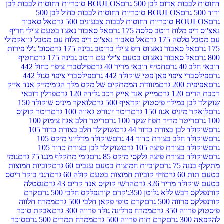
אדום לבן 500 גרם
BOULOS סוכריות דחוסות לבבות לבן
BOULOS סוכריות דחוסות לבבות כחול לבן 500
 צבעונים 500 גרם
אל סאבור
וח רוטב סלסה 175 גרם
אל סאבור נאצ'ו בטעם צ'ילי חריף
175 גרם
אל סאבור נאצ'וס דיפ מלוח עם מטבל גוואקמולי
סאבור נאצ'וס דיפ צ'ילי ברוטב גבינה 175 גרם
סוכ' ג'לי פירות
סאבור נאצ'וס בטעם צ'ילי עם רוטב גבינה 175 גרם
חטיף
חטיף דובאי מריר 40 גרם
פילסברי ציפוי כחול 442
יפוי פאן פטי שוקולד 442 גרם
פילסברי ציפוי סגול 442
רם
מזוודת הממתקים של מקס מלך הגומי
מייק אנד אייק
רם
מייק אנד אייק רכב גלידה 120 גרם
פרלין דובאי
ילוי פיסטוק וקדאיף 500 גרם
לואקר מיניס שוקולד 150
ס אגוז 150 גרם
ריטר יוגורט גאווה 100 גרם
ריטר קוקוס
ר מריר תפוז שקד 100 גרם
ריטר חלב אגוז צימוק 100
בן בצורת כדור 44 גרם
שוקולד חלב בצורת כדור 105
לב בצורת כדור 44 גרם
שוקולד מדליוני מיקס 105
ורת פיצה 105 גרם
שוקולד לבן בצורת כדור 105
צורת פיצה גלקסי מיקס 85 גרם
גומי מתקלף מנגו 75 גרם
גומי
גרם
קוביות חמוצות בטעם ענבים 60 גרם
קוביות חמוצות
ם
זיזי קוביות חמוצות בטעם קולה 60 גרם
דגני בוקר ריסס
ריר 326 גרם
הרשי קוקיס אנד קרים 43 גרם
נסטלה
 ללא גלוטן 350ג'
קרם קורנפלקס חלבי 500 גרם
קרם
500 גרם
קרם טופי פקאן חלבי 500 גרם
ממרח חלווה
 גרם
ממרח פרלינה גולד פרווה 300 גרם
אבקת סוכר
קרם תות פרווה 500 גרם
ממרח תמרים 500 גרם
סוכר