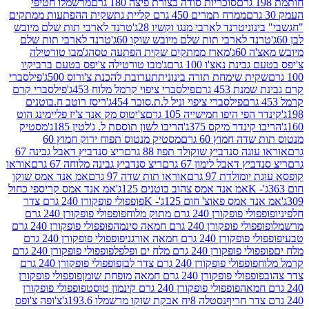
סוכריות סודה בצורת פיצה 180 גרם
מרשמלו חטיפי
ממרח תמרים 450 גרם קליית גת
שקית ההפתעות ממתקים
וני
טרנד לארבי מנגו וקשיו 28ג'
טרנד לארבי תות שלם מיובש
ד לארבי תות שלם מיובש שוקו 60ג'
טרנד לארבי תות שלם
6ג'
מארז ממתקים שקית הפתעה טסה
ג'מבו טורטילה
נת נאצ'ו 100 גרם
ג'מבו טורטילה צ'יפס בטעם ברביקיו
ית שימחת תורה בינונית
תערובת להכנת צ'ורוס 500ג'
פילסברי
 453 גרם
פילסברי ציפוי קרמל מלוח 453ג'
פילסברי קרם
פילסברי ציפוי וניל ל.ת.סוכר 454ג'
ריסז רוטב ח.בוטנים
פי היפו חמישייה 105 גרם
צ'יטוס מק אנד צ'יז פליימינג הוט
ינדר מיקס 375ג'
הריבו לשון תוססת ל. ג'לטין 185ג'
מסטיק
ה חמוץ 60 גרם
מסטיק מנטוס תפוח ירוק חמוץ 60
גה סנדביץ שוקולד תפוז 88 גרם
ריצ סנדביץ דאבל גבינה 67
ץ דאבל לימון 67 גרם
ריצ סנדביץ גבינה מלוחה 67 גרם
אוראו
מולדת 97 גרם
אוראו תות שדה 97 גרם
אמ אנד אמס שוקו
אמ אנד אמס צהוב בוטנים 125ג'
אמ אנד אמס קריספי כחול
אמס פאוצ' חום 125ג'- K
פופפולי פופקורן 240 גרם צדר
פופקורן 240 גרם מתוק מלוח
פופפולי פופקורן 240 גרם
י פופקורן 240 גרם חמאה סינמה
פופפולי פופקורן 240 גרם
רן 240 גרם חמאה אורגני
פופפולי פופקורן 240 גרם
פופקורן 240 גרם מלח ים ופלפל
פופפולי פופקורן 240 גרם
פופפולי פופקורן 240 גרם צדר לבן
פופפולי פופקורן 240 גרם
פולי פופקורן 240 גרם חמאה מופחת שומן
פופפולי פופקורן
פופפולי פופקורן 240 גרם קינמון טוסט
פופפולי פופקורן
נסטלה 8יח אבקת שוקו מרשמלו 193.6ג'
צ'ופה צ'ופס