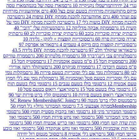
מרשמלו נקניקייה 10 גרם
מארז טסה של בוננזה
מארז טסה
עוגיות מזרחיות בטעם שום בצל 400 גרם אחוה
עוגיות מזרחיות
ערכה להכנת ממתק DIY טיפות 24 גרם
ערכה
 17 גרם
ערכה להכנת ממתק DIY גומי על
ממתק אבקה מדליקה 12 גרם
הנשיקות שלי "דובי" 40
 סוכריות כוכב 60 גרם
תיק יצירה סוכריות לב 60 גרם
תיק
פרח 60 גרם
סוכריות קופצות + לקקן - גלידה 10
פצות בום מיקס 4 טעמים 4 גרם
אוראו אפרסק 97
ולד חלב 97 גרם
ערכה להכנת ממתק DIY גלידה 43.5
בי ג'ינג'רברד 59 גרם
ממרח מלטיזרס 200 גרם
ממרח טוויקס
בל 15 ס"מ בטעם אוכמניות 17 גרם
מסטיק חבל 15
בן 17 גרם
ממרח סניקרס 200 גרם
שוקולד רושן אורירי
מקלות גומי עם ג'לי וסוכריות בטעם פירות 36 גרם
מקלות גומי
ריות בטעם פטל ואוכמניות 36 גרם
מקלות גומי עם ג'לי חמוץ
רם
גומי בולז בטעם ענבים 15 גרם
גומי בולז בטעם תות
בולז בטעם פטל 15 גרם
קראנצ'י רואופ בטעם פטל 10
רואופ בטעם פירות 10 גרם
מנטוס קלין ברט פירות יער 90
ין ברט' מנטה 90 גרם
SC Join
SC Renew Membership
M
ממתק אצבעוני 7.5 גרם
גומי המבורגר גדול+ ג'ל חמוץ 50
גר מיני 10 גרם
גומי ואוו בקבוק מסטיק חמוץ 500 גרם
גומי
גר 500 גרם
גומי ואוו נחש פירות חמוץ 500 גרם
גומי ואוו
מוץ 500 גרם
גומי ואוו כריש אבטיח חמוץ 500 גרם
גומי
ות 500 גרם
גומי ואוו נחש אנקונדה 500 גרם
גומי ואוו כובע
רם
ראש ג'לי אבטיח 8 גרם
סוכ' מנטוס רול יחידה