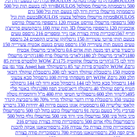
ממתק מרשמלו מסולסל BOULOSתכלת לבן בטעם תות וניל
ממתק מרשמלו מסולסל BOULOSורוד לבן בטעם תות וניל 500
ממתק מרשמלו כריות ורוד,לבן בטעם תות וניל 500 גרם
ממתק מרשמלו מסולסל צבעוני BOULOSבטעם תות וניל
ין מרשמלו טוויסט אבטיח 120 גרם
פופין מרשמלו טוויסט
פופין מרשמלו 3D תות שדה 100 גרם
קטשופ סרירצ'ה
סוכריות סודה בצורת אבן נייר ומספרים 216 גרם
פס טעים
טי עשירייה 150 גרם
לקקן שרביט הקסמים 24 גרם
פס
ת עשירייה 150 גרם
פס טעים בטעם אבטיח עשירייה 150
דפי מנטה תות אדום 0.6 גרם
לארבי מרשמלו אבטיח
מרשמלו לב 180ג'
לארבי מרשמלו פרח 180ג'
הריבו מרשמלו
הריבו מרשמלו אקזוטיק 175ג'
WOW Z קלסטרס פירות 85
 85 גרם
שוקולד Angel hair צמר גפן עם
טבלת שוקולד דובאי לבן 200 גרם
טבלת שוקולד דובאי
WOW Z רופ משפחתי פירות 100 גרם
מקל סבא צבעוני
 סבא כחול לבן 144 גרם
מקל סבא ורוד לבן 144 גרם
קלבי
ולד 40 גרם
גולון דיאג'סטיב תפוז 280ג'
גולון באטר פליי
ב 600 גרם
פולרטי חטיפי קרח 400 מ"ל ורוד
ממרח נוטלה
טבלת פררו רושר שוקולד מריר 70% 90 גרם
ביצת קינדר
60 גרם
מסטיק אגוגו בטעם פירות 40 יחידות 330 גרם
ריצ
טעם גבינה 91 גרם
מרשמלו כובע כחול לבן 500 גרם
מרשמלו
50 ג
מרשמלו מיני ורוד פיני 500 ג
מרשמלו גולף כחול 500
לף אדום 500 גרם
סוכריות סודה בצורת טטריס 216
סודה בצורת כלי עבודה 216 גרם
סוויטאנגו אבקה להכנת
סוויטאנגו ממתיק 700 גרם
סוכריות סודה בצורת