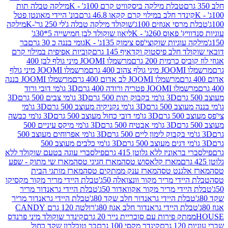
טבלת מילקה ביסקוויט קרם 100ג' - K
מילקה טבלה תות
נדר חלב במילוי קרם קקאו 46.8 גרם
בונ' היידי מאונטן פטל
סי אגוזים 100ג'
שוקולד מילקה טבלה ג'לי 250 גר'-K
מילקה
פאוס 260ג' - K
ליאון שוקולד לבן חמישייה 5*30ג'
וגיות שוקוצי'פס צימוק 135ג' - K
גומי בננה כ 30 גרם
בר
 חלב פיסטוק וקדאיף 145 גרם
קוביות אפיפית במילוי קרם
 כרמית 200 גרם
מרשמלו JOOMI מיני גולף לבן 400
400 גרם
מרשמלו JOOMI מיני גולף
מרשמלו JOOMI לב אדום 400 גרם
מרשמלו JOOMI בננה
JOOM פטריה ורודה 400 גרם
3D גו'מי דובי ורוד
3D גו'מי בקבוק תות 500 גרם
3D גו'מי צבים 500 גרם
3D
 500 גרם
3D גו'מי נקניקיה מעוצב 500 גרם
3D גו'מי
גרם
3D גו'מי דובי כחול מעוצב 500 גרם
3D גו'מי כבשה
3D גו'מי אבטיח 500 גרם
3D גו'מי מיקס עיניים 500
3D גו'מי אפרוחים מעוצב 500
3D גו'מי כלבים מעוצב 500
ראוניז ללא גלוטן 415 גרם
פילסברי עוגה בטעם שוקולד ללא
מארז קלאסוש טסה
מארז חגיגי טסה
מארז שי מתוק - שפע
אלגנט טסה
מארז ענק ממתקים טסה
מארז מותגי הבית
ידי מריר מקור וונצואלה 50ג'
טבלת היידי מריר מקור מקסיקו
ידי מריר מקור אקוואדור 50ג'
טבלת היידי גראנדור מריר
לת היידי גראנדור חלב שקד 80ג'
טבלת היידי גראנדור מריר
ת היידי גראנדור חלב אגוז 80ג'
רולטה 120 גרם CANDY
תק פירות עם סוכריית נייר 20 גרם
קינדר שוקולד מיני פרנדס
רם
קינדר מקסי 100 גרם
בר טובלרון שקד כחול