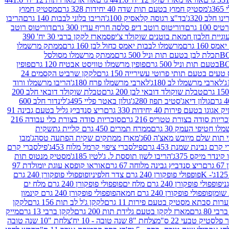
ג'
מסטיק חמוץ בטעם תות שדה 40 יחידות 328 גרם
מסטיק חמוץ
 חלב 320ג'
בד"צ רגוסה קלאסיק 100ג'
הריבו בלוני לבבות 140 גרם
הריבו
100 גרם
דוריטוס רוטב דיפ סלסה חריף עדין 300 גרם
דוריטוס רוטב
וגיית חלבון חמאת בוטנים שוקולד צ'יפס
מארז לקקן ברבי 30 יח' 390
160 גרם
מרשמלו לבבות יאמס כחול לבן 160 גרם
ממתק מרשמלו
ממתק מרשמלו מסולסל
פופין מרשמלו טוויסט אבטיח 120 גרם
פופין
טעים בטעם תותי פרוטי עשירייה 150 גרם
לקקן שרביט הקסמים 24
לארבי מרשמלו לב 180ג'
לארבי מרשמלו פרח 180ג'
הריבו מרשמלו ורוד
טבלת שוקולד דובאי לבן 200 גרם
טבלת שוקולד דובאי חלב 200
גולון דיאג'סטיב תפוז 280ג'
גולון באטר פליי 495ג'
לינדור חלב 600
גוגו בטעם פירות 40 יחידות 330 גרם
ריצ סנדביץ גליל בטעם גבינה 91
ריות סודה בצורת טטריס 216 גרם
סוכריות סודה בצורת כלי עבודה 216
לו חטיפי העמק 30 גרם
ממרח תמרים 450 גרם קליית גת
שקית
תות שלם מיובש מאצ'ה 60ג'
מארז ממתקים שקית הפתעה טסה
ג'מבו
קרם גבינת שמנת 453 גרם
פילסברי ציפוי קרמל מלוח 453ג'
פילסברי קרם
קינדר מיקס 375ג'
הריבו לשון תוססת ל. ג'לטין 185ג'
מסטיק מנטוס תות
ם
ריצ סנדביץ גבינה מלוחה 67 גרם
אוראו קופסא עוגת יומולדת 97
פופפולי פופקורן 240 גרם צדר חלפיניו
פופפולי פופקורן 240 גרם
פופפולי פופקורן 240 גרם מלח ים
פופפולי פופקורן 240 גרם מלח ים
פופפולי פופקורן 240 גרם חמאה
פופפולי פופקורן 240 גרם קינמון
ות סבתא מסטיק בטעם פירות 11 גרם
לקקן ג'ל לב תות 156 גרם
לקקן
מארז לקקן בטעם גלידת תות 200 גרם
לקקן ברבי 13 גרם
מייק
פלסטיק טבעי 22 ס"מ
צלחת "8 שנה טובה - 10 יח'
צלחת "10 שנה טובה