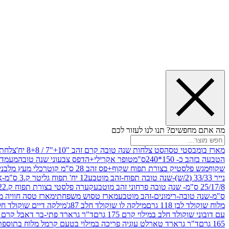
מה אתם מחפשים? תנו לנו לעזור לכם
מארז בומבסטי טסה
סט צלחות שנה טובה קרם זהב "10+"7 / 8+8 יח'
צלחת נייר 10" 
הטבעה בזהב כ- 150*240ס"מ
טופר אקרילי+הדפס צבעוני שנה טובה
מעמד עץ
שקוף
מגש פלסטיק בצורת תפוח שקוף+פס זהב 28 ס"מ קוטר
כלי מעץ מלבני 20*20 *6 +גב בצורת תפוח ג.20 ס"מ-שנה ט
נייר 33/33 (2/ש)-שנה טובה תפוח-זהב מוטבע
12 יח' תפוח גליטר ק.3 ס"מ-אדום
25/17/8 ס"מ- שנה טובה פרחוני זהב מוטבע
קערה פלסטי בצורת תפוח ק.22 ג.7 ס"מ
ס"מ-שנה טובה-רימונים-זהב מוטבע
מארז טסוש משפחתי
מארז טסה חוויה מ
מלוח שוקולד לבן 118 גרם
מילקה לו שוקולד חלב 87ג'
מילקה דיים שוקולד חלב קרמ
עם דובוני שוקולד חלב במילוי קרם 175 גרם
ד"ר גרארד פתי-בר דאבל קרם בסק
165 גרם
ד"ר גרארד טארלט עוגיה פריכה במילוי בטעם קרמל מלוח בתוספת פתיתי 