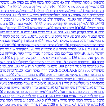
גרם
פוקי מקלות שוקולד תות 45 גרם
מילקה ביצה חלב עם כפית 136 גרם
שוקו
95 גרם
מילקה טבלה אוראו 100ג' - K
שוקולד מילקה טבלה לבן 90 גר' - K
עו
ביצים קריספי 81 גרם
מילקה מיני ביצים לבן פרלין 81 גרם
מילקה מיני ביצים ש.לבן
גרם
מילקה קרם אגוזים 85 גרם דיפלומט
מילקה ביצי שוקולד לבן 90 גרם
מילקה
K
מילקה טבלה תות 100ג' - K
קינדר חלב במילוי קרם קקאו 46.8 גרם
בונ' היי
5*30ג' 150ג'
מילקה עוגיות שוקוצי'פס צימוק 135ג' - K
גומי בננה כ 30 גרם
בר
גרם
מרשמלו JOOMI מיני גולף צהוב 400 גרם
מרשמלו JOOMI מיני גולף אדום 400 גרם
גרם
3D גו'מי בקבוק תות 500 גרם
3D גו'מי צבים 500 גרם
3D גו'מי בננה מעוצב 500 גרם
גו'מי אבטיח 500 גרם
3D גו'מי מיקס עיניים 500 גרם
3D גו'מי בקבוק לימון ליים 500 גרם
גרם
פילסברי עוגה בטעם שוקולד ללא גלוטן 425 גרם
מארז קלאסוש טסה
מאר
היידי מריר מקור מקסיקו 50ג'
טבלת היידי מריר מקור אקוואדור 50ג'
טבלת היי
CANDY HOUSE
ממתק פירות עם סוכריית נייר 20 גרם
קינדר שוקולד מיני פר
וקרמל 276ג'-K
מילקה בבלי לבן 95ג'-K
מילקה טבלה מריר 90ג'-K
מילקה טבלה ח
מתקלף ענק ענבים 136 גרם
טבלת היידי גראנדור לבן שקדים קוקוס 100ג'
סני
תירס 100 גרם
פרח שוקולד 18 גרם באריזה מהודרת
לב שוקולד 60 גרם באריזה מהודרת
של טסה
גומי בליסטר דובדבן 100 גרם
גומי בליסטר תות שדה 100 גרם
גומי בל
סיפקולוס 300 גרם CHOCOLAKE
בונ' היידי בוקה דובאי 120ג'
למקה מרציפן 62% 00
גרם
חמאת בוטנים סקיפי עם שברי בוטנים 454 גרם
ממרח נוטלה 400 גרם
קי
גרם BOULOS
חב' 10 שקית נשיאה פלסטיק 22*32 ס"מ -מסכה-זהב מיטאלי
מסכה-זהב מיטאלי
שקית נייר 38.5/31/11 ס"מ-פורים שמח-מסכה-זהב מיטאלי
כדורים 30 גרם
קליק מיני קורנפלקס 30 גרם
הום מייד רשתות בייגלה עגול מצופה ב
גרם
רוטב תיבול בטעם סריראצ'ה 460 מ"ל
איטריות נודלס פתאי עבה/דק 200 גרם
שוקולד לבבות צבע אדום 500 גרם
HEART שוקולד לבבות צבע כסף 500 גרם
גרם
קינג עוגיות רכות שוקו מריר צ'יפס ללת''ס 160 גרם
קינג עוגיות רכות צ'יפס ק
160ג'
גולון שוקובום ללא גלוטן טו-גו 120ג'
טבלת פררו רושר מקדמיה ואגוז לוז 90 גר