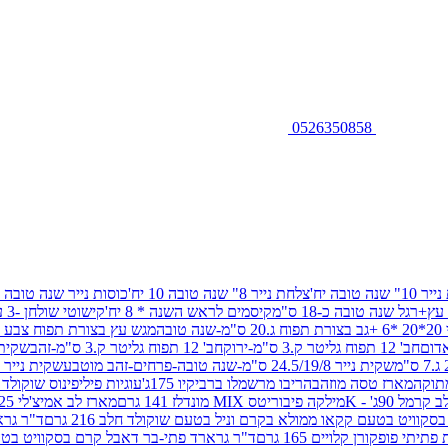
0526350858
שנה טובה יח'
צלחת נייר 8" שנה טובה 10 יח'
כוסות נייר שנה טובה 10 יח'
+רגל שנה טובה כ-18 ס"מ
קיסמים לראש השנה * 8 יח'
קישוטי שולחן -3 עיצובים 12 יח
ובה
מגש עץ בצורת תפוח צבע זהב 29/26
חב' 12 תפוח גליטר ק.3 ס"מ-ירוק
חב' 12 תפוח גליטר ק.3 ס"מ-זהב
שקית נייר 38.5/31.5/11 ס"מ
שקית נייר 24.5/19/8 ס"מ-שנה טובה-פרחים-זהב מוטבע
שקית נייר 30/23/10 ס"מ-שנה טובה-פרחים-זהב מוטבע
תוקה
מארז טסה מוזהב
הריבו מרשמלו ברביקיו 175ג'
עוגיות פיליפינוס שוקולד חלב 0
ל 90ג' - K
מילקה פיבוריטס MIX מונדלז 141 גרם
מארז לב אמיצ'לי 125 גרם
וויט בטעם קקאו ממולא בקרם וניל בטעם שוקולד חלב 216 גרם
ד"ר גרא
פופקורן קלויים 165 גרם
ד"ר גרארד פתי-בר דאבל קרם בסקוויט בטעם שו