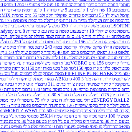
חותכן חנוכה כוכב סביבון חנוכיה
הפתעה 10 פנס לד צבעוני 9 סמ
12 מזרק 20 מל' לעבודות יצירה וקישוט
גרם
מטבע 10 שח חלבי 1 ק"ג
מטבע 5 שח פרווה 1 ק"ג
פרוטאין פרו-חטיף חלבו
קרמל ושוקולד 55 גרם
מיקס כדורים שוקולד חלב ולבן 55 גרם כרמית MIX
בי
בתוספת אגוזים ושוקולד מריר 125גר'
חטיף גרונלה בתוספת צימוקים 175 גר'
SORINI
בובספוג משקה פחית הדר 330 מל
שק' קונפטי פי.וי.סי-סביביון מי
גרם
טולבקס שוקולד 18 גרם
צעצוע סנטה בובות עם סוכריות 8 גרם Candytoy
מיטאלי
חב' 10 צלחות נייר ק.23 ס"מ-חנוכה שמח כחול/זהב מיטאלי
קפ' קרטון + חלון- 8/51/18 
גרם
ביסקויט קרמל לוטוס 156 גרם
ביסקויט לוטוס בטעם קרמל 250 גרם
גלילי
גרם
סנטה וורלד מיקס שוקולד קריסמס במגף 243 גרם
סנטה וורלד מיקס שוקולד 
קלאוס 160ג'
רפאלו קריסמיס כוכב קטן 40 ג
קינדר קריסמס שוקולד 150ג'
קינ
ג'
היידי סנטה עומד 70ג'
גונץ שוקולד LOL לוח שנה 75 גרם
בונ' זהב בצורת עץ מק
גריזלי קריסמס 156 גרם VOBRO
בונ' אדומה משולשת בצורת עץ מקרטון עם שרי 126 ג
סמ
טראפל בלגי מארז כסף 150ג'
טראפל בלגי מארז זהב 150ג'
אירופה סוכריות 
500 מ"ל PIPELINE PUNCH
ABK מארז ממתקים לקריסמיס עגול מס' 6 300 גרם
לקריסמיס ידית ירוקה מס' 3 400 גרם
ABK מארז ממתקים יוקרתי לקריסמיס (מלאך) מס' 7 450 גרם
גרם
קיבלר קרקר שמינייה גבינה צ'דר כתום 311 גרם
צ'יז איט קרקר גבינה צהובה 27
דרופ סוכריה מתפוצצת טרופי 120 גרם
בזוקה טרופי 120 גרם
בזוקה פירות 120 גרם
צ'יפס חמוץ 175ג'
בייגלה ציו מקלות תפו"א 80 גרם
בייגלה ציו מקלות מלוחים 100 גרם
ENERGY BALLZ
טרולי גומי ממולא דובדבן קולה 75 גרם
טרולי גומי ממולא מנג
גרם
שוקולד קינדר מקסי שישייה 126 גרם
קינדר קריסמיס סנטה עומד 55ג'
ד"ר
הקרח 50 גרם
צילינדר אייסקונפקט קריסמס 500 גרם MORITZ WAWI
סנטה 
אמיצ'לי 100 גרם
חנוכיה פח זהב חנוכה שמח 25X14 סמ
גוסי ממתק ג'ל בצורת 
בטעם תות 30 גרם
גומי דיפ מקלות עם ג'ל חמוץ בטעם פטל 30 גרם
בונבונירה ד
מזל+סוכריות
לקקן סיסי סטיקס פינגווין תות 9 גרם
פרינגלס פילי סטייק גבינה 158 גרם
גרם
קיבלר קרקר שמינייה קלאב צ'דר 311 גרם
פררו קולקשיין גרנד אסורטמנט 197.8 