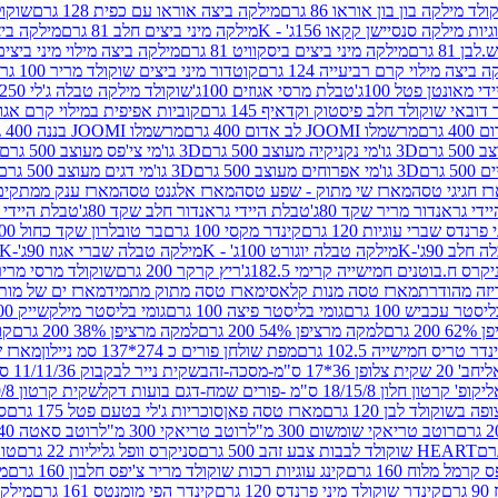
לד מילקה בון בון אוראו 86 גרם
מילקה ביצה אוראו עם כפית 128 גרם
שוקולד
גיות מילקה סנסיישן קקאו 156ג' - K
מילקה מיני ביצים חלב 81 גרם
מילקה ביצים 
 81 גרם
מילקה מיני ביצים ביסקוויט 81 גרם
מילקה ביצה מילוי מיני ביצים 97 גר
 ביצה מילוי קרם רביעייה 124 גרם
קוטדור מיני ביצים שוקולד מריר 100 גרם
די מאונטן פטל 100ג'
טבלת מרסי אגוזים 100ג'
שוקולד מילקה טבלה ג'לי 250 גר'-K
 דובאי שוקולד חלב פיסטוק וקדאיף 145 גרם
קוביות אפיפית במילוי קרם אגוזי לוז
מרשמלו JOOMI לב אדום 400 גרם
מרשמלו JOOMI בננה 400 גרם
3D גו'מי נקניקיה מעוצב 500 גרם
3D גו'מי צי'פס מעוצב 500 גרם
3D גו'מי אפרוחים מעוצב 500 גרם
3D גו'מי דגים מעוצב 500 גרם
ז חגיגי טסה
מארז שי מתוק - שפע טסה
מארז אלגנט טסה
מארז ענק ממתקים
די גראנדור מריר שקד 80ג'
טבלת היידי גראנדור חלב שקד 80ג'
טבלת היידי גר
נדס שברי עוגיות 120 גרם
קינדר מקסי 100 גרם
בר טובלרון שקד כחול 100ג'
לב 90ג'-K
מילקה טבלה יוגורט 100ג' - K
מילקה טבלה שברי אגוז 90ג'-K
קרס ח.בוטנים חמישייה קרימי 182.5ג'
ריץ קרקר 200 גרם
שוקולד מרסי מריר 250 ג
מארז טסה מנות קלאסי
מארז טסה מתוק מתמיד
מארז ים של מות
יסטר עכביש 100 גרם
גומי בליסטר פיצה 100 גרם
גומי בליסטר מילקשייק 100 גרם
2 גרם
למקה מרציפן 54% 200 גרם
למקה מרציפן 38% 200 גרם
קונ
נדר טריס חמישייה 102.5 גרם
מפת שולחן פורים כ 274*137 סמ ניילון
מארז שמי
חב' 20 שקית צלופן 36*17 ס"מ-מסכה-זהב
שקית נייר לבקבוק 11/11/36 ס"מ ס"מ-פורים שמח- דגם ענן
קופ' קרטון חלון 18/15/8 ס"מ -פורים שמח-דגם בועות דקל
שקית קרטון 24.5/19/8 ס"מ-פורים שמח-דגם בועות דקל
שוקולד לבן 120 גרם
מארז טסה פאן
סוכריות ג'לי בטעם פטל 175 גרם
סו
רוטב טריאקי שומשום 300 מ"ל
רוטב טריאקי 300 מ"ל
רוטב סאטה 240 גרם
HEART שוקולד לבבות צבע זהב 500 גרם
סניקרס וופל גליליות 22 גרם
טווי
רמל מלוח 160 גרם
קינג עוגיות רכות שוקולד מריר צ'יפס חלבון 160 גרם
מר
ם
קינדר שוקולד מיני פרנדס 120 גרם
קינדר הפי מומנטס 161 גרם
מילקה ע