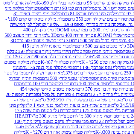
 מילקה ארנב קריספי 95 גרם
מילקה בבלי חלב 90ג'-K
מילקה ארנב לוטוס
ביסקוויט 264 גרם
מילקה חום לבן 90 גרם דיפלומט
שוקולד מילקה מיני
ם
מילקה מיני ביצים אוראו 81 גרם
מילקה מיני ביצים דאיים 81
קוטדור ביצים שוקולד חלב 350 גרם
טבלת מילקה ביסקוויט קרם 100ג' -
מילקה עוגיות סנדוויץ' פאוס 260ג' - K
ליאון שוקולד לבן חמישייה
 קוביס כרמית 200 גרם
מרשמלו JOOMI מיני גולף לבן 400
מרשמלו JOOMI פטריה ורודה 400 גרם
3D גו'מי דובי ורוד מעוצב 500
3D גו'מי דובי כחול מעוצב 500 גרם
3D גו'מי כבשה מעוצב 500 גרם
3D
3D גו'מי כלבים מעוצב 500 גרם
פילסברי בראוניז ללא גלוטן 415
 טסה
מארז מותגי הבית טסה
טבלת היידי מריר מקור וונצואלה 50ג'
טבלת
אנדור מריר אגוז 80ג'
טבלת היידי גראנדור חלב אגוז 80ג'
רולטה 120 גרם
מילקה אגוז שלם 250ג' - K
מילקה טבלה לו 87ג'-K
טבלת מילקה בוטנים
גומי מתקלף ענק אפרסק 136 גרם
גומי מתקלף ענק בננה 136 גרם
גומי
רם
הריבו זהב מקסי דובונים 375ג'
מארז ספר ושוקולדים
גומי בליסטר
גים
מארז סירת מתוקטסה
סילאן טבעי לחיץ 500 גרם
מארז התיק המתוק
גומי בליסטר אבטיח 100 גרם
גומי בליסטר דובי 100 גרם
ממרח
פיטורת פירות בון ממן 370 גרם
חמאת בוטנים סקיפי קלאסי 454
נייה ג'לי פורים * 25 גרם
מארז 4 סוכריות על מקל וסוכריות קופצות 20
שקית נייר 30/23/10 ס"מ-פורים שמח -
גומי בננה קצף 1 ק"ג
קליק מיני
כריות ג'לי בטעם ענבים 175 גרם
סוכריות ג'לי בטעם תות שדה 175
רוטב חמוץ מתוק 300 מ"ל
רוטב צ'ילי מתוק 300 מ"ל
HEART
קס וופל גליליות 22 גרם
ג'מבו טורטילה צ'יפס בטעם צ'ילי מתוק 100
ק ראמן פיקנטי להכנה מהירה 120 גרם
גולון שרקיז ללא גלוטן טו-גו
וגת גבינה 300ג'-K
מילקה טבלה צימוק אגוז חדש 270ג' - K
מילקה