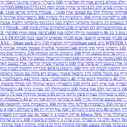
 ממולא בקרם אגוזי לוז וופל פריך 100 גרם
ד"ר גרארד פתי-בר דאבל קרם ב
 שקית פטיט חלב 125ג'
מרסי שקית פטיט קפה 125ג'
5053990101573
לינדט
מילקה שוקולד חלב עם פצפוצי אורז 100ג' - K
טבלת מילקה אוראו 100ג' K
מ
פרוטיז פירות 300 גרם
קשיות ג'לי בשקית 300 גרם
פרינגלס אורגינל 165 גרם
עמים 15 גרם
גומי מקסיקני דולצ'ה מנגו 311ג'
גומי מקסיקני דולצ'ה אבטיח 311ג
ש ממתקים
טוויקס לבן חמישייה 230ג'
מלטיזרס שקית פינוק 68ג'- K
טובלרון חלב 35ג
 96 גרם
פסטה ברילה חלבון פנה 400ג'
צ'ופה צופס חמוץ 90ג'
פרי FREE חטיף מלון קראנצ'י 20 גרם
2ג'
ווי סמארט קראנצי אננס 20ג'
ווי סמארט קראנצי בננה 20ג'
SKILLS DUO סוכריות על מקל בטעמי תפו
סוכריות חמוצות 150 גרם SOUR MADNESS XXL - Share pack
דגני בוקר סיני מיניס 340ג'
מונסטר אולטרה פאנטזי משקה אנרגיה ללא סוכר
וקה פריכים בטעם חריף 108 גרם
חלב מרוכז וממותק 370 גרם
דוריטוס מקסיק
1ג'
ממבה מג'יק סטיקס 160ג'
ממרח מרשמלו בטעם וניל 150 גרם
ממרח מרש
ורז בטעם ליים פלפל וצילי 100 גרם
חטיף סטייל קוריאה אורז בטעם קארבונרה 
BOULOS סוכריות דחוסות לבבות כחול לבן 500 גרם
 עם מטבל סלסה 175 גרם
אל סאבור נאצ'וס דיפ מלוח עם מטבל גוואקמולי 175 ג
40 גרם
חטיף דובאי מריר 40 גרם
פילסברי ציפוי כחול 442 גרם
פילסברי ציפו
מייק אנד אייק רכב גלידה 120 גרם
פרלין דובאי שוקולד לבן במילוי פיסטוק וקדאיף
ריטר חלב אגוז צימוק 100 גרם
שוקולד לבן בצורת כדור 44 גרם
שוקולד ח
ם
שוקולד בצורת פיצה גלקסי מיקס 85 גרם
גומי מתקלף מנגו 75 גרם
גו
ריסס בטעם שוקולד מריר 326 גרם
הרשי קוקיס אנד קרים 43 גרם
נסטלה קורנ
ה 350 גרם
ממרח פרלינה גולד פרווה 300 גרם
אבקת סוכר להקפאה 300 גרם
80 גרם כוס ורוד
נודלס ראמן עוף חריף רוז 80 גרם
נודלס ראמן 4 גבינות 80 גרם
שוקולד מריר 70% lubeca אריזת חיסכון 1 ק"ג
צמר גפן עם סוכריות קופצות ענב
 דובאי חלב 72 גרם
מילוי תות שדה 1 ק"ג
מחית פיסטוק 100 ג'
קרם שוקולד לשמר
טרנד ממתק בטעם אפרסק מתקלף גדול 135ג'
פוקי מקלות דאבל שוקולד 47 גרם