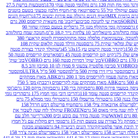
נד גומי מח תות 120 גרם נוזל
גומי סנטה ענקי 170ג'
מטבעות ברשת 27.5
שוקולד וניל 55 גרם
פרוטאין פרו-חטיף חלבון טבעוני בטעם בוטנים
חטיף דגנים גרנולה עם פירות יבשים 175גר'
חטיף דגנים
מארז שי לחנוכה סביבונצ'יק
בונ' פח משאית קריסמס 200 גרם
ממתק גומי מתקלף מנגו 75 גרם
לייס בטעם כמהין שחור 90
חב' 10 צלחות נייר ק.18 ס"מ-חנוכה שמח כחול/זהב
מארז סלסלה טסה מתוקה
ממרח לוטוס קראנצ'י 380
לג ומלאך שקית 75 גרם
סנטה וורלד סנטה קלאוס שקית 108
1ג'
קינדר סנטה קישוט עץ 3x15ג' 45ג'
שוקולד קינדר בצורת סנטה
 שלג 75ג'
קיט קט קריסמיס סנטה 45 ג'
סמארטיס קריסמיס סנטה 50
V
בונ' שוק' דמויות סנטה 160 גרם VOBRO
בונ' שוק'
לסטיק צבעוני 9 סמ
דן לגן 10 סביבון זהב 8.5
מונסטר גרין זירו פחית 500 מ"ל
מונסטר 500 מ"ל ULTRA
מונסטר
ABK מארז ממתקים
ABK מארז ממתקים ענק לקריסמיס (רכבת) מס' 5 750
סה בטעמי פירות 800 גרם
בזוקה ברי 120 גרם
בזוקה מיקס 120 גרם
ג'וסי
קינדר קריסמיס סנטה עומד 110ג'
הריבו דובי גומי חמוץ 175 גרם
הריבו גומי
ננה 150 גרם
טרולי מרשמלו 150 גרם
טרולי גומי ממולא 75 גרם
פרינגלס אדובאדה צילי 158 גרם
חטיף פרינגלס דבש חרדל 158
לוח שנה מיקי מאוס 50 גרם
FROZEN שוקולד לוח שנה לשבור את
שוק' סנטה בודד עם כובע וכיס 200גר'
ריטר חלב עם
י ממתק ג'ל בצורת עט בטעם תות 15 גרם
גומי דיפ מקלות עם ג'ל חמוץ
קינדר דגנים רביעייה 94 גרם
צעצוע מכונת
לח וינגרייט 158 גרם
פרינגלס ראנץ' 158 גרם
פרינגלס גבינה צ'דר 158
אוראו מארז שוקו 12 יח' 441.6 גרם
אוראו מארז תות 12 יח' 441.6