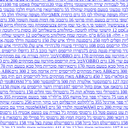
גומי נודלס ענקי 120ג'
מרשמלו פאסט פוד 100ג'
טר
ן טבעוני בטעם פיסטוק שוקולד 55 גרם
פרוטאין פרו-חטיף חלבון טבעוני בטעם 
יגלה מצופה שוקולד לבן 55 גרם כרמית MIX
בייגלה מצופה שוקולד חלב 55 גרם כרמית MIX
טופי כדורים בטעם תותי פרוטי 16 גרם
בונ' פח דמות סנטה השומר 350 גרם SORINI
קס צבעים
שק' קונפטי פי.וי.סי-כד שמן מיקס צבעים
ממתק גומי מתקלף מיקס 60 גרם
סט 12 קישוטי שולחן לחנוכה -כחול/זהב מיטאלי
חב' 10 כוסות נייר-חנוכה שמח כחול/זהב מיטאלי
ס"מ -חנוכה שמח כחול/זהב מיטאלי
סט 12 קישוטי שולחן לחנוכה -צבעוני
ות וופלים לימון 250 גרם
סנטה וורלד איש שלג 150 גרם
סנטה וורלד סנטה,איש ש
קריסמס בכוס 108 גרם
היידי פינגווין 70ג'
היידי איש שלג 70ג'
היידי איש שלג 50
דר סורפריז סנטה בנים 75ג'
פררו קריסמס רושר כוכב 37.5 ג'
דופלו קריסמיס איש
רטון עם ממתקים 170 גרם VOBRO
בונ' ירוקה בצורת עץ עם ממתקים 170 גרם OBRO
רם VOBRO
בונ' בית קריסמס מקרטון עם ממתקים 200 גרם VOBRO
10 סביבון פ
מקל סבא בטעם מנטה 170 גרם
אירופה סוכריות מקל סבא בטעם תות 170 גרם
ABK מארז ממתקים לקריסמיס ידית אדומה מס' 2 300 גרם
ABK מארז מתנה פעמון לקריסמיס מס' 1 200 גרם
ABK מארז ממתקים גדול לקריסמיס דגם תיק מס' 4 500 גרם
1 גרם
מונסטר אולטרה תות 500 מ"ל
מונסטר 500 מ"ל ROSSI
גומי לעי
אמ אנד אמס כחול קריספי 107ג'
פררו רושר קריסמיס עץ אשוח 150ג'
טרולי גומי ממולא תות 75 גרם
טרולי גומי זחלים 150 גרם
טרולי מרשמלו ב
ו 75 גרם
ד"ר פפר וניל מוקצף 355 מ"ל
ד"ר פפר בטעם אוכמניות 355 מ"ל
 פפר אורגינל 355 מ"ל
קלוגס קורנפלקס דגני בוקר תירס 250 גרם
גונץ שוקולד 
שקית 200 גרם WAWI
סנטה קלנדר 50 גרם WAWI
סנטה בודד עם כובע 80 גרם WAWI
עט בטעם פטל 15 גרם
גוסי ממתק ג'ל בצורת עט בטעם אבטיח 15 גרם
גוס
ובאי 200 גרם
גוסי ג'ל בקבוק חמוץ 20 גרם
גוסי ג'ל סמיילי 20 גרם
מארז 6 יח' תיבת אוצר פלסטיק
פרינגלס הכל בייגל 158 גרם
פרינגלס שמנת בצל צדר 158 גרם
פרינגלס מ
גרם
אוראו מארז וניל 12 יח' 441.6 גרם
אוראו מארז גלידה 12 יח' 331.2 גרם