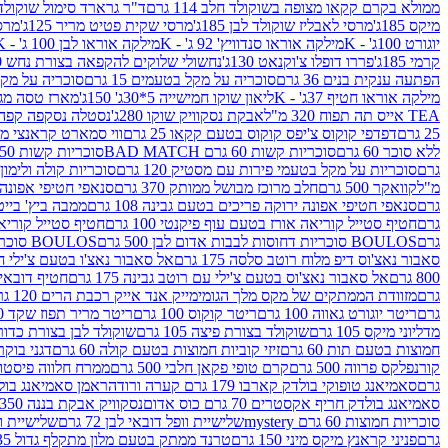
ממולא בקרם קקאו מצופה בשוקולד חלב 114 גרם
ד"ר גרארד סימול שוקולד חלב
מיקס 185ג'
מרסי לאבליז שוקולד לבן 185ג'
מרסי שקית פטיט מריר 125ג'
מרסי
יוגורט 100ג' - K
מילקה אוראו סנדוויץ' 92 ג' - K
מילקה אוראו לבן 100 ג' - K
קרמי 185ג'
פררו דופלו צ'וקנאט 130ג'
נחשולי שלוקים להקפאה בצורת נחש 280 מ"ל
הפתעה ענקית בנים 36 גרם
סוכריה על מקל בטעמים 15 גרם
סוכריה על מקל בט
מילקה אוראו חטיף 37ג' - K
ליאון שוקו חמישייה 5*30ג' 150ג'
מארז טסה מג
TEA אייס תה תפוח 320 מ"ל
אבקת נסקוויק שוקו 280ג'
נסטלה נסקפה קפה נמס 3 ב1
25 גרם
דפדפי קוקוס צ'יפס קוקוס בטעם קקאו 25 גרם
ווי סמארט קראנצי מנגו 0
ללא סוכר 60 גרם
סוכריות קשות 60 גרם BAD MATCH
סוכריות קשות WINTER 150 גרם Share pack
גרם
סוכריות על מקל בטעמי פירות עם מסטיק 120 גרם
סוכריות קולה ולימון 120 גרם
מ"ל
קוואקר 500 גרם
חלב מרוכז מבושל ממותק 370 גרם
סנאפי חטיפי אפונה יר
גרם
סנאפי חטיפי אפונה ירוקה פריכים בטעם גבינה 108 גרם
ממבה ביץ' בייטס 60
גרם
חטיף סטייל קוריאה אורז בטעם עוף פיקנטי 100 גרם
חטיף סטייל קוריאה א
גרם
BOULOS סוכריות דחוסות לבבות אדום לבן 500 גרם
BOULOS סוכריות דחוסות לבבות לבן ורוד 500 גרם
סאבור נאצ'וס דיפ מלוח רוטב סלסה 175 גרם
אל סאבור נאצ'ו בטעם צ'ילי חריף
800 גרם
אל סאבור נאצ'וס בטעם צ'ילי עם רוטב גבינה 175 גרם
חטיף דובאי חלב 
גרם
מזוודת הממתקים של מקס מלך הגומי
מייק אנד אייק רכבת הרים 120 גרם
גרם
ריטר יוגורט גאווה 100 גרם
ריטר קוקוס 100 גרם
ריטר מריר תפוז שקד 100 גרם
מדליוני מיקס 105 גרם
שוקולד בצורת פיצה 105 גרם
שוקולד לבן בצורת כדור 105 גר
חמוצות בטעם תות 60 גרם
זיזי קוביות חמוצות בטעם קולה 60 גרם
דגני בוקר 
קורנפלקס פרווה 500 גרם
קרם טופי פקאן חלבי 500 גרם
ממרח חלווה פיסטוק פרוו
גרם
סאמיאנג טופוקי בולדק קארבו 179 גרם קערה ורודה
ראמן סאמיאנג בולדק קארבו 
סאמיאנג בולדק חריף אקסטרים 70 גרם כוס אדום
נסקוויק אבקת בננה 350ג'
סוכריות חמוצות 60 גרם mystery
שלישיית וופל דובאי לבן 72 גרם
שלישיית וופל
גרם
פניני קראנץ מיקס מיני 150 גרם
טרנד ממתק בטעם מלון מתקלף גדול 135ג'