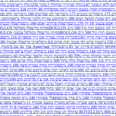
ינס ללא ת.סוכר 147ג'
גולון סנדוויץ' שוקולד ל.סוכר 250ג'
גולון דיאג'סטיב מוזלי 365
מסטיק חמוץ בטעם דובדבן לימון פסיפלורה 40 יחידות 328 גרם
בד"צ טורינו
 גרם
הריבו כוכבים 175 גרם
ריטר לבן סמרטיס 100 גרם
ריטר חלב סמרטיס 
 דיפ שמנת חמוצה ושום 280 גרם
קווסט עוגיית חלבון שוקולד צ'יפס
קווסט ע
וני 18 יח' 270 גרם
מרשמלו פרחים יאמס 160 גרם
מרשמלו לבבות יאמס 
טעם תות וניל 500 גרם BOULOS
ממתק מרשמלו מסולסל BOULOSתכלת לבן בטעם תות וניל 500 גרם
וניל 500 גרם BOULOS
ממתק מרשמלו מסולסל צבעוני BOULOSבטעם תות וניל 500 גרם
ופ סרירצ'ה חריף 567ג'
סוכריות סודה בצורת אבן נייר ומספרים 216 גרם
פס 
ם
עיד פרש דפי מנטה תות אדום 0.6 גרם
לארבי מרשמלו אבטיח 180ג'
לסטרס פירות יער 85 גרם
שוקולד Angel hair צמר גפן עם פיסטוק 150 גרם
כחול לבן 144 גרם
מקל סבא ורוד לבן 144 גרם
קלבי חטיף צ'יפס שוקולד 40 גרם
ושר שוקולד מריר 70% 90 גרם
ביצת קינדר קלאסי שלישייה 60 גרם
מסטיק א
ורוד פיני 500 ג
מרשמלו גולף כחול 500 גרם
מרשמלו גולף אדום 500 גרם
סוכ
כריות סודה בצורת חותמת 198 גרם
סוכריות סודה בצורת פיצה 180 גרם
מרשמ
ת שלם מיובש לבן 60ג'
טרנד לארבי תות שלם מיובש שוקו 60ג'
טרנד לארבי 
1 גרם
שקית שימחת תורה בינונית
תערובת להכנת צ'ורוס 500ג'
פילסברי 
ינדר הפי היפו חמישייה 105 גרם
צ'יטוס מק אנד צ'יז פליימינג הוט 160ג'
הריבו 
קולד תפוז 88 גרם
ריצ סנדביץ דאבל גבינה 67 גרם
ריצ סנדביץ דאבל לימון 67 גר
ב בוטנים 125ג'
אמ אנד אמס קריספי כחול 309ג'
אמ אנד אמס פאוצ' חום 125ג'- K
פופפולי פופקורן 240 גרם טבעי
פופפולי פופקורן 240 גרם חמאה אורגני
פופפולי פופקורן 240 גרם צדר צהוב
פופפולי פופקורן 240 גרם חמאה מופחת שומן
צ'ופה צ'ופס שערות סבתא מסטיק בטעם אבטיח 11 גרם
צופה צופס שער
 קרמל 200 גרם
לקקן ברווזון בטעם תות שדה 240 גרם
מארז 8 יח' לקקן ברבי 80 גרם
ROVELLI שוקולד חג שמח חום זהב חלב פרלינים 800 גרם
שופר 