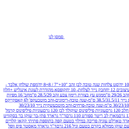
סמסו לנו
סט צלחות שנה טובה לבן זהב "10+"7 / 8+8 יח'
מפת שולחן אלבד -
חבק נייר לצלחת- 10 יח
קופסא מהודרת לעוגת אינגליש +חלון
 ס"מ
מגש עץ בצורת רימון צבע זהב 28.5/29 ס"מ
חב' 16 מפיות
-שנה טובה-רימונים-זהב מוטבע
קפ' ל6 קאפקייקס
שקית נייר 30/23/10
12 גרם
עוגיות פיליפינוס שוקולד לבן 120 גרם
עוגיות פיליפינוס קרמל
מארז לב ריטר ספורט 110 גרם
ד"ר גרארד פתי-בר שוקו בר בסקוויט
רד טארלט עוגיה פריכה במילוי בטעם קפה בתוספת פתיתי קקאו קלויים
קו ממולא בקרם בטעם וניל 216 גרם
ד"ר גרארד מאסטר פיס וופל