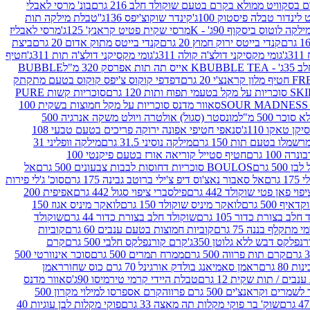
סקוויט ממולא בקרם בטעם שוקולד חלב 216 גרם
בונ' מרסי לאבלי
 לינדור טבלה פיסטוק 100ג'
קינדר שוקוצ'יפס 136ג'
'טבלת מילקה תות
ילקה לוטוס ביסקוף 90ג' - K
מרסי שקית פטיט קראנץ' 125ג'
מרסי לאבליז
קנדי בייטס ירוק חמוץ 20 גרם
קנדי בייטס מתוק אדום 20 גרם
ביצת
'
גומי מקסיקני דולצ'ה קולה 311ג'
גומי מקסיקני דולצ'ה תות 311ג'
חטיף
' - K
BUBBLE TEA אייס תה תות אפרסק 320 מ"ל
BUBBLE
דפדפי קוקוס צ'יפס קוקוס בטעם מתקתק
ח ותות 120 גרם
סוכריות קשות PURE
סאוור מדנס סוכריות על מקל חמוצות בשקית 100
 500 מ"ל
מונסטר (סגול) אולטרה ויולט משקה אנרגיה 500
ן טאקו 110ג'
סנאפי חטיפי אפונה ירוקה פריכים בטעם טבעי 108
מלו בטעם תות 150 גרם
מילקה נוסיני 31.5 גרם
מילקה וופליני 31
100 גרם
חטיף סטייל קוריאה אורז בטעם פיקנטי 100
BOULOS סוכריות דחוסות לבבות צבעונים 500 גרם
אל
רם
אל סאבור נאצ'וס דיפ צ'ילי ברוטב גבינה 175 גרם
סוכ' ג'לי פירות
י פאן פטי שוקולד 442 גרם
פילסברי ציפוי סגול 442 גרם
אפיפית 200
 500 גרם
לואקר מיניס שוקולד 150 גרם
לואקר מיניס אגוז 150
לב בצורת כדור 105 גרם
שוקולד חלב בצורת כדור 44 גרם
שוקולד
מי מתקלף בננה 75 גרם
קוביות חמוצות בטעם ענבים 60 גרם
קוביות
פלקס דבש ללא גלוטן 350ג'
קרם קורנפלקס חלבי 500 גרם
קרם
קרם תות פרווה 500 גרם
ממרח תמרים 500 גרם
סוכר אינוורטי 500
ראמן סאמיאנג בולדק אורגינל 70 גרם כוס שחור
ראמן
ים / תות שקית 12 גרם
טבלת היידי קרמי טירמיסו 90ג'
סאוור מדנס
ים וקראנצ'ים 500 גרם פרווה
קרם אספרסו למילוי מקרון 500
שוק' בר פוקי מקלות תה מאצה 33 גרם
פוקי מקלות לבן עוגיות 40