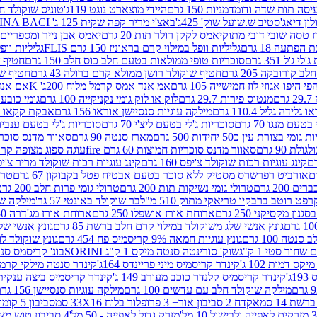
ה תות שדה ודומדמניות 150 גרם
היידי מוצארט נוגט 119ג'
טוניס שוקולד חלב 
לון דיאג'סטיב ש.שועל שוק' 425ג'
באצ'י מריר קפה שקית 125 ג' PERUGINA BACI
 טסה שובי דובי מתוק
יאמס לקקן רולר תות 20 גרם
יאמס אבן נייר ומספריים 18 גרם
 הפתעה 18 גרם
גליליות וופל במילוי קרם בראוניז 150 גרם FLIS
גליליות וופל במי
ג'ל 351 גרם
סוכריות טופי ממולאות בטעם חלב כוס חלב 150 גרם
חטיף שו
קורובקה 205 גרם
חטיף שוקולד רושן ממולא קרם ברולה 43 גרם
חטיף שוק
 היפו אגוזי לוז חמישייה 105 גרם
אמ אנד אמס קרמל מלוח 200ג' K
אם אנד א
ם
מנטוס פירות 29.7 גרם
לוק או לוק גומי נקניקייה 100 גרם
גומי כובע כחול
 גלידה גליל 110.4 גרם
מילקה עוגיות סנסיישן אוראו 156 גרם
אבקת קקאו 400 גרם
טעם מנגו 70 גרם
סוכריות ג'לי בטעם ליצ'י 70 גרם
סוכריות ג'לי בטעם ענבים 70 ג
ומי בצורת עין כ50 יחידות 500 גרם
מארז סנטה 90 גרם
סאוור מדנס סוכריות
 90 גרם
סאוור מדנס סוכריות חמוצות 60 גרם fire
עוגה ספוג מצופה קרם וניל 
קינג עוגיות רכות שוקולד צ'יפס 160 גרם
קינג עוגיות רכות שוקולד מריר צ'יפס 160 
אורביט רפרשרס מסטיק ללא סוכר בטעם אבטיח פטל בקבוקון 67 גרם
טרולי
 200 גרם
טרולי גומי נשיקות תות 200 גרם
טרולי גומי פרות חלב 200 גרם
רפט רוטב ברבקיו טריאקי מתוק 510 מ"ל
בר שוקולד באונטי 57 גר'
מילקה שוקו
ון מקסיקני 250 גרם
ארוחת אורז אושפלו 250 גרם
ארוחת אורז מג'דרה 250 גרם
גונץ אנשי שלג משוקולד במילוי קרם חלב ברשת 85 גרם
גונץ אנשי שלג
נטה 100 גרם
גונץ עוגיות חמאה 9% קריסמיס פח 454 גרם
גונץ שוקולד לו
שחור סטי 1 ק"ג
שוק' סורינטה סנטה מיקס 1 ק"ג SORINI
בונ' קריסמס סנטה עם פפ
ס דמות 102 ג'
קינדר קריסמיס מיני פריינדס 164ג'
קינדר סנטה מילקי קרמל 110
ג'
קינדר קריסמיס קלנדר כוכב מעורב 149 ג'
קינדר קריסמיס ביצה ענקית בנו
מילקה שוקולד חלב עם עדשים 100 גרם
מילקה עוגיות סנסיישן 156 גרם
ת 14 סמ
אקדח 2 סביבון אור+ 3 פרופלור בלוח 33X16 סמ
סביבון 5 קומות בלוח 17X12 סמ
מזרק גדול לאפייה - 50 מל'
4 סביבון טוש מצייר בלוח 29X10 סמ