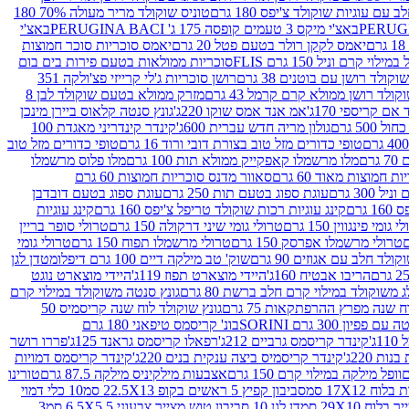
עם עוגיות שוקולד צ'יפס 180 גרם
טוניס שוקולד מריר מעולה 70% 180
באצ'י מיקס 3 טעמים קופסה 175 ג' PERUGINA BACI
באצ'י
יאמס לקקן רולר בטעם פטל 20 גרם
יאמס סוכריות סוכר חמוצות
לוי קרם וניל 150 גרם FLIS
סוכריות ממולאות בטעם פירות בים בום
קולד רושן עם בוטנים 38 גרם
רושן סוכריות ג'לי קרייזי פצ'ולקה 351
ולד רושן ממולא קרם קרמל 43 גרם
מזרק ממולא בטעם שוקולד לבן 8
ם קריספי 170ג'
אמ אנד אמס שוקו 220ג'
גונץ סנטה קלאוס ביירן מינכן
 500 גרם
גולון מריה חדש עברית 600ג'
קינדר קינדריני מאגדת 100
טופי כדורים מזל טוב בצורת דובי ורוד 16 גרם
טופי כדורים מזל טוב
רם
מלו מרשמלו קאפקייק ממולא תות 100 גרם
מלו פלוס מרשמלו
 חמוצות מאוד 60 גרם
סאוור מדנס סוכריות חמוצות 60 גרם
300 גרם
עוגת ספוג בטעם תות 250 גרם
עוגת ספוג בטעם דובדבן
גרם
קינג עוגיות רכות שוקולד טריפל צ'יפס 160 גרם
קינג עוגיות
 גומי פינגווין 150 גרם
טרולי גומי שיני דרקולה 150 גרם
טרולי סופר בריין
טרולי מרשמלו אפרסק 150 גרם
טרולי מרשמלו תפוח 150 גרם
טרולי גומי
לד חלב עם אגוזים 90 גרם
שוק' טב מילקה דיים 100 גרם דיפלומט
דן לגן
הריבו אבטיח 160ג'
היידי מוצארט תפוז 119ג'
היידי מוצארט נוגט
 משוקולד במילוי קרם חלב ברשת 80 גרם
גונץ סנטה משוקולד במילוי קרם
ח שנה מפרץ ההרפתקאות 75 גרם
גונץ שוקולד לוח שנה קריסמיס 50
יון 300 גרם SORINI
בונ' קריסמס טיפאני 180 גרם
ג'
קינדר קריסמס גרביים 212ג'
רפאלו קריסמס גראנד 125ג'
פררו רושר
ת 220ג'
קינדר קריסמיס ביצה ענקית בנים 220ג'
קינדר קריסמס דמויות
וופל מילקה במילוי קרם 150 גרם
אצבעות מילקיניס מילקה 87.5 גרם
טורינו
סביבון קפיץ 5 ראשים בקופ 22.5X13 סמ
10 כלי דמוי
דן לגן 10 סביבון טוש מצייר צבעוני 6.5X5.5 סמ
3