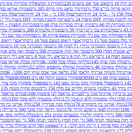
ת 10 גרם
אם אנד אם בוטנים 220ג'
מנורת 3 המשאלות סוכריות 9.6 גרם
קינדר בואנו מיני מיקס 205 גרם
עוגיות אוראו במילוי 
– ברבי 24 יחידות
מרשמלו 150 גר – גנרי 24 יחידות
מרשמלו נקניקייה 0
להכנת ממתק DIY טיפות 24 גרם
ערכה להכנת ממתק DIY בועות ג'לי 17 גרם
 סוכריות לב 60 גרם
תיק יצירה סוכריות פרח 60 גרם
סוכריות קופצות + לקקן - 
מלטיזרס צבי ג'ינג'רברד 59 גרם
ממרח מלטיזרס 200 גרם
ממרח טוויקס 200
מקלות גומי עם ג'לי וסוכריות בטעם פירות 36 גרם
מקלות גומי עם ג'לי וס
י בולז בטעם פטל 15 גרם
קראנצ'י רואופ בטעם פטל 10 גרם
קראנצ'י רואופ בטע
גרם
גומי המבורגר גדול+ ג'ל חמוץ 50 גרם
גומי המבורגר מיני 10 גרם
גומי
ש אבטיח חמוץ 500 גרם
גומי ואוו תות אוכמניות 500 גרם
גומי ואוו נחש אנקונדה 0
 תפוח 14 גרם
ראש ג'לי תות 8 גרם
ראש ג'לי פטל 8 גרם
ראש ג'לי דובדבן 8 גר
גולון מגה שוקו 145ג'
מילקה טבלה פטל 100ג'-K
מילקה טבלה אוראו סנדוויץ' 92ג
שוקולד באהבה 48 גרם
לבבות שוקולד בקופסא יהלום 52גר
לקקן שוקולד 25 גרם I LOVE YOU
הל משקה אנרגיה קלאסי 250 מל
אמ אנד אמס שוקו חום 200ג'- K
סוכריות 
עם שוקו 60 גרם OISHI
פופקורן בטעם קרמל 60 גרם OISHI
פופפולי פופקו
פופפולי פופקורן מוכן גבינה נאצו 142 גרם
פופפולי פופקורן מוכן צדר לבן 142
ודד 43 גרם
גונץ בוטנים קלויים עם מלח 150 גר'
מנטוס שקית מנטה 135 גרם
רביקיו אורגינל 510 מ"ל
פבורס טראפל לבן פיסטוק 100ג'
פבורס טראפל שוקו 
35ג'
גולון טוסטדה ללא ת.סוכר 175ג'
גולון טוסטדה ללא סוכר 350ג'
גולון א
גולון אורגני ביו ביסקוויט 170ג'
גולון מגה סנדוויץ' 250ג'
גולון אורגני ביו מריה 50
'
תחתית לפאי גראהם קרקר 170ג'
גומי וידאל תות סוכר 500 גר'
ברילה פסט
50 גר'
דיי ביסתן קלינדר בטעמים שונים 251 גרם
טבלת מילקה טופי אגוזים 00
גומי תנתה 500 גר' תות חמוץ גדול
גומי תנתה 500 גר' נשיקה
סוכרי
דג כסף פרווה 1 ק"ג
דג זהב חלבי- 1 ק"ג
cremo וופל קרם שוקולד מריר בודד
1 גרם
אנטון ברג מרציפן משמש בברנדי 220 גרם
שוקולד רושן אורירי מריר 