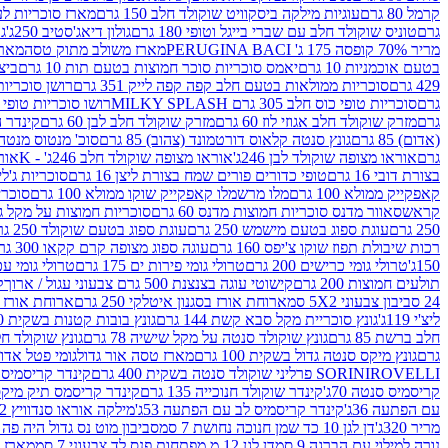
קרמל 80 גרם
עוגיות מילקה ביסקוויט שוקולד חלב 150 גרם
מארז סוכריות לעיס
גרם
טוניס שוקולד חלב עם שברי בייגל וטופי 180 גרם
גולון דיאג'סטיב 250ג'
גו
מריר 70% קופסה 175 ג' PERUGINA BACI
מארז משולב מתוק טסה
מארז
בטעם אוכמניות 10 גרם
יאמס סוכריות סוכר חמוצות בטעם תות 10 גרם
ביצת
429 גרם
סוכריות ממולאות בטעם חלב קפה קפה לייק 351 גרם
רושן סוכריות ג'לי 
גרם
סוכריות טופי כוס חלב 305 גרם MILKY SPLASH
רושו סוכריות טופי חלב 
גרם
מזרק שוקולד חלב אגוזי לוז 60 גרם
מזרק שוקולד חלב לבן 60 גרם
קינדר הפי
(אדום) 85 גרם
גונץ סנטה קלאוס דורטמונד (צהוב) 85 גרם
סוכ' מנטוס מנטה 29.7 גר
גרם
אוראו מצופה שוקולד לבן 246ג'
אוראו מצופה שוקולד חלב 246ג' - K
אוראו
בצורת דובי 16 גרם
טופי כדורים פורים שמח בצורת ליצן 16 גרם
סוכריות ג'לי ב
קאפקייק ממולא 100 גרם
מלו מרשמלו קאפקייק שוקו ממולא 100 גרם
סוכריות ג
קראש
סאוור מדנס סוכריות חמוצות מדנס 60 גרם
סוכריות חמוצות על מקל גולגולת
250 גרם
עוגת ספוג בטעם מישמש 250 גרם
עוגת ספוג בטעם שוקולד 250 גרם
רכות שיבולת תפוז שוקו צ'יפס 160 גרם
עוגה ספוג מצופה קרם קקאו 300 גרם
150ג'
טרולי גומי כרישים 200 גרם
טרולי גומי פירות ים 175 גרם
טרולי גומי עכברים
תולעים חמוצות 200 גרם
קישוטי עוגה בצנצנת 500 גרם צבעוני עגול / ארוך
ק
24 סביבון צבעוני 5X2 סמ
ארוחת אורז בסגנון איטלקי 250 גרם
ארוחת אורז בסגנ
ליצ'י 119ג'
גונץ סוכריית מקל סבא קשת 144 גרם
גונץ בובות קטנות בשקית 100 גרם
חלב ברשת 85 גרם
גונץ שוקולד סנטה על מקל שישיה 78 גרם
גונץ שוקולד חלב ס
גרם
גונץ מיקס סנטה גדול בשקית 100 גרם
מארז טסה אור גדול
גומי פטל אדום 
ROVELLI פרליני שוקולד סנטה בשקית 400 גרם
SORINI
קינדר קריסמיס מיק
קריסמיס סנטה 70ג'
קינדר שוקולד חנוכייה 135 גרם
קינדר קריסמס תיק מיקס 193
עם הפתעה 36ג'
קינדר קריסמיס לב עם הפתעה 53ג'
מילקה אוראו סנדוויץ 92 גרם
מריר 320ג'
דן לגן 10 כד שמן חנוכה נחושת 7 סמ
סביבון מוט נס גדול היה פה ברש
נורה למילוי עם הברגה 9 סמ
דן לגן 12 מ.מפתחות פנס לד צבעוני 7 סמ
מארז 3 מזרקים לאפייה ולבישול 10 מל'