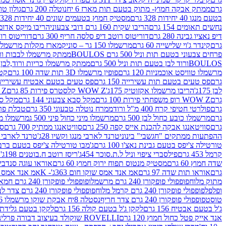
גרם
ממתק אבקה חמוץ- מתוק בטעם תות מארז 6 יח
נוטלה 200 גרם
גולון טוו
בטעם מנגו 40 יחידות 328 גרם
מסטיק חמוץ בטעמים שונים 40 יחידות 328 גרם
נחשים תאומים 154 גרם
הריבו שקית 160 גרם דובי צבעוני
הריבו מיקס אדומים 175
דיפ נאציו גבינה 280 גרם
דוריטוס רוטב דיפ סלסה חריף 300 גרם
דוריטוס רוטב
גרם
קינדר ג'וי שלישייה 60 גרם
מרשמלו 150 גר – סוניק
מארז מקלות מרשמלו יאמס צבע
פרחים צבעוני בטעם תות וניל 500 גרם BOULOS
ממתק מרשמלו לבבות ורוד לבן ב
BOULOSורוד לבן בטעם תות וניל 500 גרם
ממתק מרשמלו כריות ורוד,לבן בטעם תות 
מרשמלו טוויסט אוכמניות 120 גרם
פופין מרשמלו 3D תות שדה 100 גרם
קטש
גרם
פס טעים בטעם תות עשירייה 150 גרם
פס טעים בטעם אבטיח עשירייה 150 גר
לבן 175ג'
הריבו מרשמלו אקזוטיק 175ג'
WOW Z קלסטרס פירות 85 גרם
WOW Z ק
גרם
WOW Z רופ משפחתי פירות 100 גרם
מקל סבא צבעוני 144 גרם
מקל סבא 
גרם
פולרטי חטיפי קרח 400 מ"ל ורוד
ממרח נוטלה טבעוני 350 גרם
טבלת פררו ר
גרם
מרשמלו כובע כחול לבן 500 גרם
מרשמלו מיני כחול פיני 500 ג
מרשמלו מיני 
גרם
סוויטאנגו אבקה להכנת אייס קפה 250 גרם
סוויטאנגו ממתיק 700 גרם
סו
ההפתעות ממתקים "חגשבי" בינוני
טרנד לארבי מנגו וקשיו 28ג'
טרנד לארבי תו
טורטילה צ'יפס בטעם גבינת נאצ'ו 100 גרם
ג'מבו טורטילה צ'יפס בטעם ברביקיו 00
קרמל 453 גרם
פילסברי ציפוי וניל ל.ת.סוכר 454ג'
ריסז רוטב ח.בוטנים 198ג'
ק
שדה חמוץ 60 גרם
מסטיק מנטוס תפוח ירוק חמוץ 60 גרם
אוראו עוגה סנדביץ שו
גרם
אוראו תות שדה 97 גרם
אמ אנד אמס שוקו חום 363ג'- K
אמ אנד אמס צהו
מתוק מלוח
פופפולי פופקורן 240 גרם מרשמלו
פופפולי פופקורן 240 גרם חמאה סינמה
ופלפל
פופפולי פופקורן 240 גרם קרמל מלוח
פופפולי פופקורן 240 גרם צדר לבן
טוסט
פופפולי פופקורן 240 גרם צדר חריף
נסטלה 8יח אבקת שוקו מרשמלו 193.6ג'
ג'ל בטעם אבטיח 156 גרם
לקקן ג'ל בטעם קולה 156 גרם
לקקן בטעם גלידת שוקו
אנד אייק פטל כחול חמוץ 120 גרם
ROVELLI שוקולד בעיצוב דבורה פרלינים 800 גרם