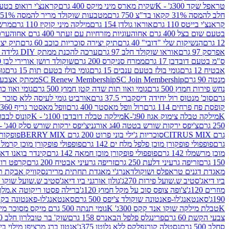
טראפל שקד 300ג' - K
שקית מארס מיני מיקס 400 גרם
קראנצ'י רואופ בטעם תו
חלב להמסה 31% קקאו בד"צ 750 גרם
מטבעות שוקולד מריר להמסה 51% קקאו פרווה בד"צ 750 גרם
קראנצ'י בייטס 110 גרם
אוראו גולדן 154 גרם
מילקה מיני קוקיז 110 גרם
מרשמלו 150 גר 
בטעם שום בצל 400 גרם אחוה
עוגיות מזרחיות עם זעתר 400 גרם אחוה
ערכה 
12 גרם
הנשיקות שלי "דובי" 40 גרם
תיק יצירה סוכריות כוכב 60 גרם
תיק יצירה
אפרסק 97 גרם
אוראו שוקולד חלב 97 גרם
ערכה להכנת ממתק DIY גלידה 43.5 גרם
ס"מ בטעם דובדבן 17 גרם
ממרח סניקרס 200 גרם
שוקולד רושן אורירי לבן 80 גרם
אבטיח 12 גרם
גומי בולז בטעם ענבים 15 גרם
גומי בולז בטעם תות 15 גרם
גומ
מנטה 90 גרם
SC Join Membership
SC Renew Membership
ממתק אצבעוני 7.5 
נחש פירות חמוץ 500 גרם
גומי ואוו תות שדה קטן חמוץ 500 גרם
גומי ואוו כרי
גרם
סוכ' מנטוס רול יחידה דיסקברי 37.5 גרם
אורביט גומי לעיסה ללא סוכר בטעם
קופסת פח פרחים 114 גרם
רול וופל מאסטר 400 גרם
וופל מאסטר גריף 360 גרם
K
מילקה טבלה צימוק אגוז 90ג'-K
מילקה טבלה דובדבן 100ג' - K
קונוס לבבות 
250 גרם
צ'יפס ירקות שורש בטטה 40ג אורגני
צ'יפס ירקות שורש סלק 40ג' -אורגני
גרם CITRUS MIX
סוכריות ג'ילי בוני פרוט 200 גרם BERRY MIX
פופקורן בט
גרם
פופפולי פופקורן מוכן פלפל מלח ים 142 גרם
פופפולי פופקורן מוכן קרמל 142 גרם
מוכן מרשמלו 142 גרם
פופפולי פופקורן מוכן חמאה 142 גרם
קינדר בואנו דארק ב
150 גרם
זריפה גרעיני דלעת 250 גרם
זריפה גרעיני אבטיח 200 גרם
קרפט רוטב ב
מאגדת דגנים טראפלס ושוקולד
אנרג'י מאגדת תחתית מריר
נסקוויק אבקת תות 0
ביו דיאג'סטיב ש.שועל פירות 270ג'
גולון אורגני ביו דיאג'סטיב ש.שועל שוקו 270ג'
מוזרים 120ג'
צ'ופה צופס סוכ על מקל חמוץ 120ג'
ברילה פסטו ריקוטה א.מלך 190ג
190ג'
סאנטאנג'לו-פאנטונה שוקולד צ'יפס 500 גרם
סאנטאנג'לו-פאנטונה בקופסה 0
K
טבלת מילקה שוקו אנד קקס 300ג' K
גומי תנתה 500 גרם מיקס מסוכר מיני תות בננה
צבעי הקשת 60 גרם
פרינגלס פלפל הבאנרס 158 גרם
שוק' בר טובלרון חלב 200ג'
סחלב 500 גרם
נסטלה קורנפלקס ללא גלוטן 375ג'
אנטון ברג מרציפן מילוי בייליס 75