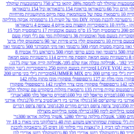
מטבעות שוקולד לבן להמסה 28% קקאו בד"צ 750 גרם
מטבעות שוקולד
קרם וניל 66 גרם
אוראו בראוניז 154 גרם
אוראו וניל 154 גרם
אוראו
1 גרם
מארז טסה של בוננזה
מארז טסה מיקס מתוק
עוגיות מזרחיות
ערכה להכנת ממתק DIY גומי על קשית 15 גרם
ממתק אבקה מדליקה
גלידה 10 גרם
סוכריות קופצות בום מיקס 4 טעמים 4 גרם
אוראו
 גרם
מסטיק חבל 15 ס"מ בטעם אוכמניות 17 גרם
מסטיק חבל 15
וכריות בטעם פטל ואוכמניות 36 גרם
מקלות גומי עם ג'לי חמוץ טעם
ם פירות 10 גרם
מנטוס קלין ברט פירות יער 90 גרם
מנטוס קלין ברט'
 ואוו בקבוק מסטיק חמוץ 500 גרם
גומי ואוו מיני המבורגר 500 גרם
גומי ואוו
50 גרם
גומי ואוו כובע טרופי חמוץ 500 גרם
ראש ג'לי אבטיח 8
ם
עוגיות טעם חמאה קופסת פח ורדים 114 גרם
עוגיות טעם חמאה
' - K
מילקה טבלה אגוז שלם 95ג'-K
מילקה קייק אנד שוק 175ג'-
סוכריות בטעם קוקוס 250 גרם
סוכריות ג'ינגר קוקוס
ג'ילי בוני פרוט 200 גרם SUMMER MIX
סוכריות ג'ילי בוני פרוט 200
רן מוכן מלח ים 127 גרם
פופפולי פופקורן מוכן מתוק מלוח 142
 גרם
פופפולי פופקורן מוכן צדר חלפיניו 142 גרם
פופפולי פופקורן
מנטוס שקית פירות 135 גרם
מארז מקלות ביסקוויט עם שוקולד חלבי
100ג'
פבורס טראפל לבן וניל 100ג'
פבורס טראפל בלגי 400ג'
אנרג'י
ורגני ביו שוקוצ'יפס 150ג'
גולון אורגני ביו דיאג'סטיב צ'יה 270ג'
גולון אורגני
3ג'
סוכ' צ'ופה צ'ופס דברים מוזרים 120ג'
סוכ' צ'ופה צ'ופס דברים
ו בזיליקום לימון 190ג'
ברילה פסטו בזיליקום מוצרלה
3ג' K
טבלת מילקה טריולד 280ג' K
שוק' מילקה אוראו 300גר'
ות ג'לי עטופות שמחות
ראש משוגע תות 40 גרם
לקקני מיני מארז כ 18 יח'
אורז לבן דביק 1 ק"ג
אצות נורי סילוור 10 דפים 25 גרם
אבקה להכנת
80 גרם
שוקולד רושן אורירי חלב 80 גרם
שוקולד רושן אורירי לבן