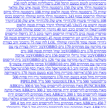
לוטוס בטעם קרמל 250 גרם
גליליות וופלים לימון 250
ד איש שלג 150 גרם
סנטה וורלד סנטה,איש שלג ומלאך
סנטה וורלד סנטה קלאוס שקית 108 גרם
סנטה וורלד מיקס
 במגף 243 גרם
סנטה וורלד מיקס שוקולד קריסמס בכוס
י פינגווין 70ג'
היידי איש שלג 70ג'
היידי איש שלג 150ג'
קינדר
3xג' 45ג'
שוקולד קינדר בצורת סנטה קלאוס
קריסמיס כוכב קטן 40 ג
קינדר קריסמס שוקולד 150ג'
קינדר
בנים 75ג'
פררו קריסמס רושר כוכב 37.5 ג'
דופלו קריסמיס
קיט קט קריסמיס סנטה 45 ג'
סמארטיס קריסמיס סנטה 50
עומד 70ג'
גונץ שוקולד LOL לוח שנה 75 גרם
בונ' זהב בצורת
תקים 170 גרם VOBRO
בונ' ירוקה בצורת עץ עם
בונ' שוק' דמויות סנטה 160 גרם
נ' שוק' גריזלי קריסמס 156 גרם VOBRO
בונ' אדומה
עץ מקרטון עם שרי 126 גרם VOBRO
בונ' בית קריסמס
 200 גרם VOBRO
10 סביבון פלסטיק צבעוני 9
טראפל בלגי מארז כסף 150ג'
טראפל בלגי
אירופה סוכריות מקל סבא בטעם מנטה 170 גרם
אירופה
סבא בטעם תות 170 גרם
מונסטר גרין זירו פחית 500
ULT
מונסטר 500 מ"ל PIPELINE
ABK
PU
לקריסמיס ידית אדומה מס' 2 300 גרם
ABK מארז מתנה
מס' 1 200 גרם
ABK מארז ממתקים לקריסמיס ידית
ABK מארז ממתקים יוקרתי לקריסמיס (מלאך) מס'
ABK מארז ממתקים גדול לקריסמיס דגם תיק מס' 4 500
קיבלר