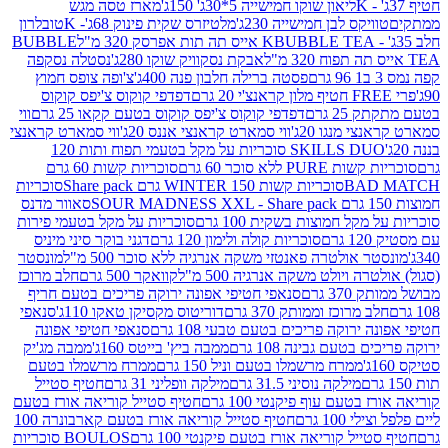
ליאון שוקו חמישייה 5*30ג' 150ג'
מארז טסה מגש
יקס לבן חמישייה 230ג'
מלטיזרס שקית פינוק 68ג'- K
טובלרון
BUBBLE TEA אייס תה תות אפרסק 320 מ"ל
BUBBLE
אבקת נסקוויק שוקו 280ג'
נסטלה נסקפה
פסטה ברילה חלבון פנה 400ג'
צ'ופה צופס חמוץ
דפדפי קוקוס צ'יפס קוקוס
2 גרם
דפדפי קוקוס צ'יפס קוקוס בטעם קקאו 25 גרם
ווי
 מנגו 20ג'
ווי סמארט קראנצי אננס 20ג'
ווי סמארט קראנצי
SKILLS DUO סוכריות על מקל בטעמי תפוח ותות 120
P ללא סוכר 60 גרם
סוכריות קשות 60 גרם
BAD
סוכריות קשות WINTER 150 גרם Share pack
סוכריות
סאוור מדנס
קל חמוצות בשקית 100 גרם
סוכריות על מקל בטעמי פירות
סוכריות קולה ולימון 120 גרם
דגני בוקר סיני מיניס
 אולטרה פאנטזי משקה אנרגיה ללא סוכר 500 מ"ל
מונסטר
ה ויולט משקה אנרגיה 500 מ"ל
קוואקר 500 גרם
חלב מרוכז
3 גרם
סנאפי חטיפי אפונה ירוקה פריכים בטעם חריף
 מרוכז וממותק 370 גרם
דוריטוס מקסיקן טאקו 110ג'
סנאפי
ירוקה פריכים בטעם טבעי 108 גרם
סנאפי חטיפי אפונה
בטעם גבינה 108 גרם
ממבה ביץ' בייטס 160ג'
ממבה מג'יק
ממרח מרשמלו בטעם וניל 150 גרם
ממרח מרשמלו בטעם
מילקה נוסיני 31.5 גרם
מילקה וופליני 31 גרם
חטיף סטייל
בטעם עוף פיקנטי 100 גרם
חטיף סטייל קוריאה אורז בטעם
100 גרם
חטיף סטייל קוריאה אורז בטעם קארבונרה 100
יל קוריאה אורז בטעם פיקנטי 100 גרם
BOULOS סוכריות