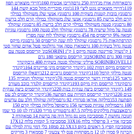
ז מג'דרה 250 גרם
הריבו אבטיח 160ג'
היידי מוצארט תפוז
וצארט נוגט ליצ'י 119ג'
גונץ סוכריית מקל סבא קשת 144
ת קטנות בשקית 100 גרם
גונץ אנשי שלג משוקולד במילוי
85 גרם
גונץ אנשי שלג משוקולד במילוי קרם חלב ברשת
 סנטה משוקולד במילוי קרם חלב ברשת 85 גרם
גונץ שוקולד
שישיה 78 גרם
גונץ שוקולד חלב סנטה 100 גרם
גונץ עוגיות
גונץ שוקולד לוח שנה מפרץ
גרם
גונץ שוקולד לוח שנה קריסמיס 50 גרם
גונץ מיקס
ת 100 גרם
מארז טסה אור גדול
גומי פטל אדום שחור סטי
רינטה סנטה מיקס 1 ק"ג SORINI
בונ' קריסמס סנטה עם
בונ' קריסמס טיפאני 180 גרם
גרם
SORINI
קינדר
דמות 102 ג'
קינדר קריסמיס מיני פריינדס 164ג'
קינדר
מל 110ג'
קינדר קריסמס גרביים 212ג'
רפאלו קריסמס
פררו רושר קריסמיס סנטה 70ג'
קינדר שוקולד חנוכייה 135
יסמס תיק מיקס 193ג'
קינדר קריסמיס קלנדר כוכב מעורב
 קריסמיס ביצה ענקית בנות 220ג'
קינדר קריסמיס ביצה ענקית
ינדר קריסמס דמויות עם הפתעה 36ג'
קינדר קריסמיס לב עם
מילקה אוראו סנדוויץ 92 גרם
מילקה שוקולד חלב עם עדשים
קה עוגיות סנסיישן 156 גרם
וופל מילקה במילוי קרם 150
לקיניס מילקה 87.5 גרם
טורינו מריר 320ג'
דן לגן 10 כד שמן
 סמ
סביבון מוט נס גדול היה פה ברשת 14 סמ
אקדח 2
33 סמ
סביבון 5 קומות בלוח 17X12
ופ 22.5X13 סמ
10 כלי דמוי נורה למילוי עם
דן לגן 12 מ.מפתחות פנס לד צבעוני 7 סמ
מארז 3 מזרקים