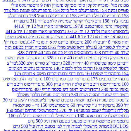
סוכריות
לקקן סיסי סטיקס פינגווין תות 9 גרם
פרינגלס פילי
רם
פרינגלס הכל בייגל 158 גרם
פרינגלס שמנת בצל צדר
נגלס מלח וינגרייט 158 גרם
פרינגלס ראנץ' 158 גרם
פרינגלס
קיבלר קרקר שמינייה קלאב צ'דר 311 גרם
פררו
אסורטמנט 197.8 גרם
אוראו מארז וניל 12 יח' 441.6
ידה 12 יח' 331.2 גרם
אוראו מארז שוקו 12 יח' 441.6
ת 12 יח' 441.6 גרם
ממתק אבקה חמוץ- מתוק בטעם
נוטלה 200 גרם
גולון טווינס ללא ת.סוכר 147ג'
גולון סנדוויץ'
250ג'
גולון דיאג'סטיב מוזלי 365ג'
מסטיק חמוץ בטעם תות
מסטיק חמוץ בטעם מנגו 40 יחידות 328
 בטעמים שונים 40 יחידות 328 גרם
מסטיק חמוץ בטעם
רה 40 יחידות 328 גרם
בד"צ טורינו חלב 320ג'
בד"צ
100ג'
הריבו בלוני לבבות 140 גרם
הריבו נחשים תאומים
שקית 160 גרם דובי צבעוני
הריבו מיקס אדומים 175
ים 175 גרם
ריטר לבן סמרטיס 100 גרם
ריטר חלב סמרטיס
יטוס רוטב דיפ סלסה חריף עדין 300 גרם
דוריטוס רוטב דיפ
ם
דוריטוס רוטב דיפ סלסה חריף 300 גרם
דוריטוס
ת חמוצה ושום 280 גרם
קווסט עוגיית חלבון שוקולד
 עוגיית חלבון חמאת בוטנים שוקולד צ'יפס
מארז לקקן ברבי 30
קינדר ג'וי שלישייה 60 גרם
מרשמלו 150 גר – סוניק
מארז
מס צבעוני 18 יח' 270 גרם
מרשמלו פרחים יאמס 160
בבות יאמס 160 גרם
מרשמלו לבבות יאמס כחול לבן 160
ממתק מרשמלו פרחים צבעוני בטעם תות וניל 500 גרם
ממתק מרשמלו לבבות ורוד לבן בטעם תות וניל 500 גרם