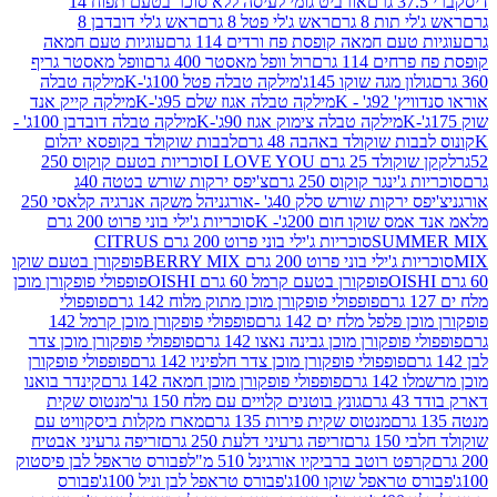
אורביט גומי לעיסה ללא סוכר בטעם תפוח 14
תות 8 גרם
ראש ג'לי פטל 8 גרם
ראש ג'לי דובדבן 8
עם חמאה קופסת פח ורדים 114 גרם
עוגיות טעם חמאה
 114 גרם
רול וופל מאסטר 400 גרם
וופל מאסטר גריף
ון מגה שוקו 145ג'
מילקה טבלה פטל 100ג'-K
מילקה טבלה
ג' - K
מילקה טבלה אגוז שלם 95ג'-K
מילקה קייק אנד
מילקה טבלה צימוק אגוז 90ג'-K
מילקה טבלה דובדבן 100ג' -
ת שוקולד באהבה 48 גרם
לבבות שוקולד בקופסא יהלום
2 גרם I LOVE YOU
סוכריות בטעם קוקוס 250
ינגר קוקוס 250 גרם
צ'יפס ירקות שורש בטטה 40ג
רקות שורש סלק 40ג' -אורגני
הל משקה אנרגיה קלאסי 250
 שוקו חום 200ג'- K
סוכריות ג'ילי בוני פרוט 200 גרם
SUM
סוכריות ג'ילי בוני פרוט 200 גרם CITRUS
ילי בוני פרוט 200 גרם BERRY MIX
פופקורן בטעם שוקו
פופקורן בטעם קרמל 60 גרם OISHI
פופפולי פופקורן מוכן
פופפולי פופקורן מוכן מתוק מלוח 142 גרם
פופפולי
פלפל מלח ים 142 גרם
פופפולי פופקורן מוכן קרמל 142
ופקורן מוכן גבינה נאצו 142 גרם
פופפולי פופקורן מוכן צדר
פופפולי פופקורן מוכן צדר חלפיניו 142 גרם
פופפולי פופקורן
גרם
פופפולי פופקורן מוכן חמאה 142 גרם
קינדר בואנו
ם
גונץ בוטנים קלויים עם מלח 150 גר'
מנטוס שקית
מנטוס שקית פירות 135 גרם
מארז מקלות ביסקוויט עם
גרם
זריפה גרעיני דלעת 250 גרם
זריפה גרעיני אבטיח
ט רוטב ברביקיו אורגינל 510 מ"ל
פבורס טראפל לבן פיסטוק
טראפל שוקו 100ג'
פבורס טראפל לבן וניל 100ג'
פבורס