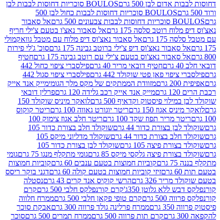
אדום לבן 500 גרם
BOULOS סוכריות דחוסות לבבות לבן
BOULOS סוכריות דחוסות לבבות כחול לבן 500
 צבעונים 500 גרם
אל סאבור
וח רוטב סלסה 175 גרם
אל סאבור נאצ'ו בטעם צ'ילי חריף
175 גרם
אל סאבור נאצ'וס דיפ מלוח עם מטבל גוואקמולי
סאבור נאצ'וס דיפ צ'ילי ברוטב גבינה 175 גרם
סוכ' ג'לי פירות
סאבור נאצ'וס בטעם צ'ילי עם רוטב גבינה 175 גרם
חטיף
חטיף דובאי מריר 40 גרם
פילסברי ציפוי כחול 442
יפוי פאן פטי שוקולד 442 גרם
פילסברי ציפוי סגול 442
רם
מזוודת הממתקים של מקס מלך הגומי
מייק אנד אייק
רם
מייק אנד אייק רכב גלידה 120 גרם
פרלין דובאי
ילוי פיסטוק וקדאיף 500 גרם
לואקר מיניס שוקולד 150
ס אגוז 150 גרם
ריטר יוגורט גאווה 100 גרם
ריטר קוקוס
ר מריר תפוז שקד 100 גרם
ריטר חלב אגוז צימוק 100
בן בצורת כדור 44 גרם
שוקולד חלב בצורת כדור 105
לב בצורת כדור 44 גרם
שוקולד מדליוני מיקס 105
ורת פיצה 105 גרם
שוקולד לבן בצורת כדור 105
צורת פיצה גלקסי מיקס 85 גרם
גומי מתקלף מנגו 75 גרם
גומי
גרם
קוביות חמוצות בטעם ענבים 60 גרם
קוביות חמוצות
ם
זיזי קוביות חמוצות בטעם קולה 60 גרם
דגני בוקר ריסס
ריר 326 גרם
הרשי קוקיס אנד קרים 43 גרם
נסטלה
 ללא גלוטן 350ג'
קרם קורנפלקס חלבי 500 גרם
קרם
500 גרם
קרם טופי פקאן חלבי 500 גרם
ממרח חלווה
 גרם
ממרח פרלינה גולד פרווה 300 גרם
אבקת סוכר
קרם תות פרווה 500 גרם
ממרח תמרים 500 גרם
סוכר