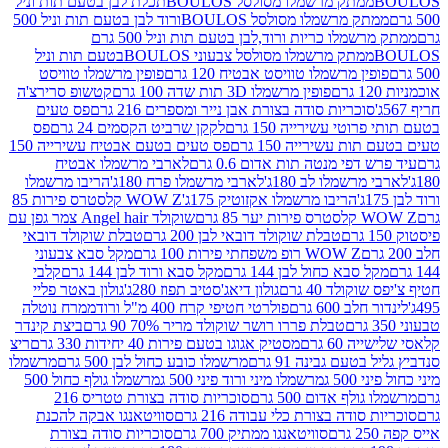
ממתק מרשמלו מסולסל BOULOSתכלת לבן בטעם תות וניל
ממתק מרשמלו מסולסל BOULOSורוד לבן בטעם תות וניל 500
ממתק מרשמלו כריות ורוד,לבן בטעם תות וניל 500 גרם
ממתק מרשמלו מסולסל צבעוני BOULOSבטעם תות וניל
ין מרשמלו טוויסט אבטיח 120 גרם
פופין מרשמלו טוויסט
פופין מרשמלו 3D תות שדה 100 גרם
קטשופ סרירצ'ה
סוכריות סודה בצורת אבן נייר ומספרים 216 גרם
פס טעים
טי עשירייה 150 גרם
לקקן שרביט הקסמים 24 גרם
פס
ת עשירייה 150 גרם
פס טעים בטעם אבטיח עשירייה 150
דפי מנטה תות אדום 0.6 גרם
לארבי מרשמלו אבטיח
מרשמלו לב 180ג'
לארבי מרשמלו פרח 180ג'
הריבו מרשמלו
הריבו מרשמלו אקזוטיק 175ג'
WOW Z קלסטרס פירות 85
 85 גרם
שוקולד Angel hair צמר גפן עם
טבלת שוקולד דובאי לבן 200 גרם
טבלת שוקולד דובאי
WOW Z רופ משפחתי פירות 100 גרם
מקל סבא צבעוני
 סבא כחול לבן 144 גרם
מקל סבא ורוד לבן 144 גרם
קלבי
ולד 40 גרם
גולון דיאג'סטיב תפוז 280ג'
גולון באטר פליי
ב 600 גרם
פולרטי חטיפי קרח 400 מ"ל ורוד
ממרח נוטלה
טבלת פררו רושר שוקולד מריר 70% 90 גרם
ביצת קינדר
60 גרם
מסטיק אגוגו בטעם פירות 40 יחידות 330 גרם
ריצ
טעם גבינה 91 גרם
מרשמלו כובע כחול לבן 500 גרם
מרשמלו
50 ג
מרשמלו מיני ורוד פיני 500 ג
מרשמלו גולף כחול 500
לף אדום 500 גרם
סוכריות סודה בצורת טטריס 216
סודה בצורת כלי עבודה 216 גרם
סוויטאנגו אבקה להכנת
סוויטאנגו ממתיק 700 גרם
סוכריות סודה בצורת