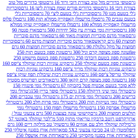
רים מזל טוב בצורת דובי ורוד 16 גרם
טופי כדורים מזל טוב
ם
טופי כדורים פורים שמח בצורת ליצן 16 גרם
סוכריות
70 גרם
סוכריות ג'לי בטעם ליצ'י 70 גרם
סוכריות ג'לי
גרם
מלו מרשמלו קאפקייק ממולא תות 100 גרם
מלו פלוס
יק ממולא 100 גרם
מלו מרשמלו קאפקייק שוקו ממולא
יות גומי בצורת עין כ50 יחידות 500 גרם
מארז סנטה 90
נס סוכריות חמוצות מאוד 60 גרם
סאוור מדנס סוכריות
סאוור מדנס סוכריות חמוצות מדנס 60 גרם
סוכריות
 גולגולת 90 גרם
סאוור מדנס סוכריות חמוצות 60 גרם
 מצופה קרם וניל 300 גרם
עוגת ספוג בטעם תות 250
 בטעם דובדבן 250 גרם
עוגת ספוג בטעם מישמש 250
ג בטעם שוקולד 250 גרם
קינג עוגיות רכות שוקולד צ'יפס 160
יות רכות שוקולד מריר צ'יפס 160 גרם
קינג עוגיות רכות
'יפס 160 גרם
קינג עוגיות רכות שיבולת תפוז שוקו צ'יפס
ה ספוג מצופה קרם קקאו 300 גרם
אורביט רפרשרס מסטיק
עם אבטיח פטל בקבוקון 67 גרם
טרולי גומי פינגווין 150
י שיני דרקולה 150 גרם
טרולי סופר בריין 150ג'
טרולי גומי
טרולי גומי פירות ים 175 גרם
טרולי גומי עכברים 200
י נשיקות תות 200 גרם
טרולי גומי פרות חלב 200 גרם
טרולי
150 גרם
טרולי מרשמלו תפוח 150 גרם
טרולי גומי
200 גרם
קישוטי עוגה בצנצנת 500 גרם צבעוני עגול /
טב ברבקיו טריאקי מתוק 510 מ"ל
בר שוקולד באונטי 57
ולד חלב עם אגוזים 90 גרם
שוק' טב מילקה דיים 100 גרם
יבון צבעוני 5X2 סמ
ארוחת אורז בסגנון איטלקי 250
ז בסגנון מקסיקני 250 גרם
ארוחת אורז אושפלו 250