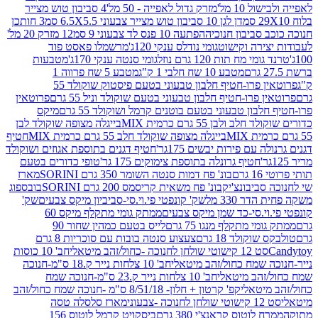
10 מל'
מזרק גדול לאפייה - 50 מל'
4 סביבון טוש מצייר
דן לגן 10 סביבון טוש מצייר צבעוני 6.5X5.5 סמ
3 חותכן
סביבון חנוכיה
הפתעה 10 פנס לד צבעוני 9 סמ
12 מזרק 20 מל'
ירה וקישוט
גומי נודלס ענקי 120ג'
מרשמלו פאסט פוד
 מח תות 120 גרם נוזל
גומי סנטה ענקי 170ג'
מטבעות
מטבע 10 שח חלבי 1 ק"ג
מטבע 5 שח פרווה 1
פרוטאין פרו-חטיף חלבון טבעוני בטעם פיסטוק שוקולד 55
פרו-חטיף חלבון טבעוני בטעם שוקולד וניל 55 גרם
פרוטאין
בון טבעוני בטעם בוטנים קרמל ושוקולד 55 גרם
מיקס
 ולבן 55 גרם כרמית MIX
בייגלה מצופה שוקולד לבן
בייגלה מצופה שוקולד חלב 55 גרם כרמית MIX
חטיף
עם פירות יבשים 175גר'
חטיף דגנים בתוספת אגוזים ושוקולד
חטיף גרונלה בתוספת צימוקים 175 גר'
טופי כדורים בטעם
ם
בונ' פח דמות סנטה השומר 350 גרם SORINI
מארז
ביבונצ'יק
בונ' פח משאית קריסמס 200 גרם SORINI
בובספוג
 330 מל
שק' קונפטי פי.וי.סי-סביביון מיקס צבעים
שק'
וי.סי-כד שמן מיקס צבעים
ממתק גומי מתקלף מיקס 60
י מתקלף מנגו 75 גרם
לייס בטעם כמהין שחור 90
קולד 18 גרם
צעצוע סנטה בובות עם סוכריות 8 גרם
1 קישוטי שולחן לחנוכה -כחול/זהב מיטאלי
חב' 10 כוסות
 שמח כחול/זהב מיטאלי
חב' 10 צלחות נייר ק.18 ס"מ-חנוכה
הב מיטאלי
חב' 10 צלחות נייר ק.23 ס"מ-חנוכה שמח
יטאלי
קפ' קרטון + חלון- 8/51/18 ס"מ -חנוכה שמח כחול/זהב
עוני
מארז סלסלה טסה
לוטוס קראנצ'י 380 גרם
ביסקויט קרמל לוטוס 156