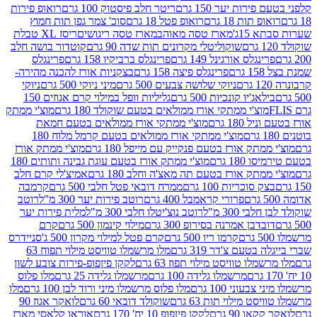
רות יער 150 גרם
ריטר חלב פיסטוק 100 גרם
רואופ פירות
תות 18 גרם
רואופ פטל 18 גרם
סוכ' צמר גפן תות חמוץ
1ג'
מארז טסה מאוהב
מארז טסה ריגושים
ריסז XL טבלת
שוקוליטלי מקרונים תות שדה 90 גרם
קוטדור בושה חלב
גלס אורגינל 149 גרם
פרינגלס ברביקיו 158 גרם
פרינגלס
פרינגלס פיצה 158 גרם
בצקניות אורז להכנה מהירה-
ניוקי שלושה צבעים 500 גרם
מיני ניוקי 500 גרם
ניוקי
ג'יו קונכיות 500 גרם
גליליות וופל במילוי קרם אגוזים 150
וצ'י ממתקי אורז ממולאים בטעם שוקולד 180 גרם
מוצ'י ממתק
180 גרם
מוצ'י ממתקי אורז ממולאים בטעם חמאת
מוצ'י ממתקי אורז ממולאים בטעם קרמל מלוח 180
תק אורז בטעם פנקייק עם מייפל 180 גרם
מוצ'י ממתק אורז
18 גרם
מוצ'י ממתק אורז בטעם עוגת גבינה ותותים 180
תק אורז בטעם תה מאצ'ה וחלב 180 גרם
אמיצ'לי קרם חלב
סוכריות 100 גרם
ממרח דובאי פטל חלבי 500 גרם
קרמבה
פרורי קראמבל 400 גרם
רוטב פירות יער 300 מ"ל
רוטב
 300 מ"ל
רוטב נוצ'יטלו חלבי 300 מ"ל
מלית פירות יער
דבן אמרנה בסירופ 300 גרם
מילוי קינמון 500 גרם
קרם
קרמו ריו 500 גרם
קרם פטל למילוי מקרון 500 ג'
סניידרס
טעם צ'דר 319 גרם
מלו מרשמלו טוויסט מילוי תפוח 63
לו טוויסט מילוי תפוז 63 גרם
לקקן פיןפופ-פירות צובע לשון
מרשמלו גלידה 100 גרם
מרשמלו גלידה 25 גרם
מלו פלוס
עוני 100 גרם
מלו פלוס מרשמלו מיני ורוד לבן 100 גרם
מלו
 מילוי תות 63 גרם
שוקולד דובאי 60 גרם
לואקר אגוז 90
ו 90 גרם
לקקן פיןפופ 10 יח' 170 גרם
אוראו קלאסי מארז