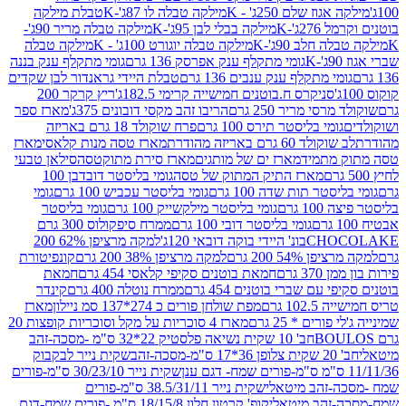
וז שלם 250ג' - K
מילקה טבלה לו 87ג'-K
טבלת מילקה
2ג'-K
מילקה בבלי לבן 95ג'-K
מילקה טבלה מריר 90ג'-
חלב 90ג'-K
מילקה טבלה יוגורט 100ג' - K
מילקה טבלה
גומי מתקלף ענק אפרסק 136 גרם
גומי מתקלף ענק בננה
י מתקלף ענק ענבים 136 גרם
טבלת היידי גראנדור לבן שקדים
סניקרס ח.בוטנים חמישייה קרימי 182.5ג'
ריץ קרקר 200
סי מריר 250 גרם
הריבו זהב מקסי דובונים 375ג'
מארז ספר
ומי בליסטר תירס 100 גרם
פרח שוקולד 18 גרם באריזה
ד 60 גרם באריזה מהודרת
מארז טסה מנות קלאסי
מארז
מתמיד
מארז ים של מותגים
מארז סירת מתוקטסה
סילאן טבעי
מארז התיק המתוק של טסה
גומי בליסטר דובדבן 100
טר תות שדה 100 גרם
גומי בליסטר עכביש 100 גרם
גומי
 גרם
גומי בליסטר מילקשייק 100 גרם
גומי בליסטר
גומי בליסטר דובי 100 גרם
ממרח סיפקולוס 300 גרם
CHO
בונ' היידי בוקה דובאי 120ג'
למקה מרציפן 62% 200
54% 200 גרם
למקה מרציפן 38% 200 גרם
קונפיטורת
3 גרם
חמאת בוטנים סקיפי קלאסי 454 גרם
חמאת
עם שברי בוטנים 454 גרם
ממרח נוטלה 400 גרם
קינדר
10 גרם
מפת שולחן פורים כ 274*137 סמ ניילון
מארז
רים * 25 גרם
מארז 4 סוכריות על מקל וסוכריות קופצות 20
חב' 10 שקית נשיאה פלסטיק 22*32 ס"מ -מסכה-זהב
כה-זהב
שקית נייר לבקבוק
שקית נייר 30/23/10 ס"מ-פורים
-זהב מיטאלי
שקית נייר 38.5/31/11 ס"מ-פורים
זהב מיטאלי
קופ' קרטון חלון 18/15/8 ס"מ -פורים שמח-דגם