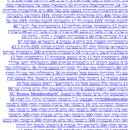
מרשמלו נקניקייה 10 גרם
מארז טסה של בוננזה
מארז טסה
עוגיות מזרחיות בטעם שום בצל 400 גרם אחוה
עוגיות מזרחיות
ערכה להכנת ממתק DIY טיפות 24 גרם
ערכה
 17 גרם
ערכה להכנת ממתק DIY גומי על
ממתק אבקה מדליקה 12 גרם
הנשיקות שלי "דובי" 40
 סוכריות כוכב 60 גרם
תיק יצירה סוכריות לב 60 גרם
תיק
פרח 60 גרם
סוכריות קופצות + לקקן - גלידה 10
פצות בום מיקס 4 טעמים 4 גרם
אוראו אפרסק 97
ולד חלב 97 גרם
ערכה להכנת ממתק DIY גלידה 43.5
בי ג'ינג'רברד 59 גרם
ממרח מלטיזרס 200 גרם
ממרח טוויקס
בל 15 ס"מ בטעם אוכמניות 17 גרם
מסטיק חבל 15
בן 17 גרם
ממרח סניקרס 200 גרם
שוקולד רושן אורירי
מקלות גומי עם ג'לי וסוכריות בטעם פירות 36 גרם
מקלות גומי
ריות בטעם פטל ואוכמניות 36 גרם
מקלות גומי עם ג'לי חמוץ
רם
גומי בולז בטעם ענבים 15 גרם
גומי בולז בטעם תות
בולז בטעם פטל 15 גרם
קראנצ'י רואופ בטעם פטל 10
רואופ בטעם פירות 10 גרם
מנטוס קלין ברט פירות יער 90
ין ברט' מנטה 90 גרם
SC Join
SC Renew Membership
M
ממתק אצבעוני 7.5 גרם
גומי המבורגר גדול+ ג'ל חמוץ 50
גר מיני 10 גרם
גומי ואוו בקבוק מסטיק חמוץ 500 גרם
גומי
גר 500 גרם
גומי ואוו נחש פירות חמוץ 500 גרם
גומי ואוו
מוץ 500 גרם
גומי ואוו כריש אבטיח חמוץ 500 גרם
גומי
ות 500 גרם
גומי ואוו נחש אנקונדה 500 גרם
גומי ואוו כובע
רם
ראש ג'לי אבטיח 8 גרם
סוכ' מנטוס רול יחידה