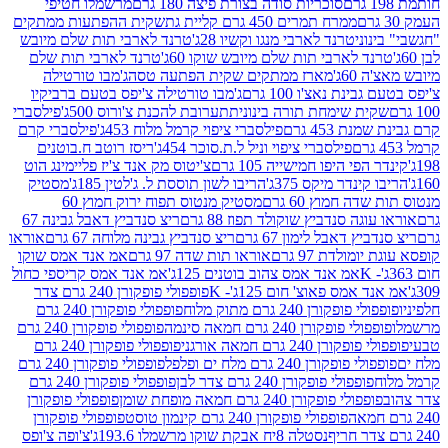
סוכריות סודה בצורת פיצה 180 גרם
מרשמלו חטיפי
ממרח תמרים 450 גרם קליית גת
שקית ההפתעות ממתקים
וני
טרנד לארבי מנגו וקשיו 28ג'
טרנד לארבי תות שלם מיובש
ד לארבי תות שלם מיובש שוקו 60ג'
טרנד לארבי תות שלם
6ג'
מארז ממתקים שקית הפתעה טסה
ג'מבו טורטילה
נת נאצ'ו 100 גרם
ג'מבו טורטילה צ'יפס בטעם ברביקיו
ית שימחת תורה בינונית
תערובת להכנת צ'ורוס 500ג'
פילסברי
 453 גרם
פילסברי ציפוי קרמל מלוח 453ג'
פילסברי קרם
פילסברי ציפוי וניל ל.ת.סוכר 454ג'
ריסז רוטב ח.בוטנים
פי היפו חמישייה 105 גרם
צ'יטוס מק אנד צ'יז פליימינג הוט
ינדר מיקס 375ג'
הריבו לשון תוססת ל. ג'לטין 185ג'
מסטיק
ה חמוץ 60 גרם
מסטיק מנטוס תפוח ירוק חמוץ 60
גה סנדביץ שוקולד תפוז 88 גרם
ריצ סנדביץ דאבל גבינה 67
ץ דאבל לימון 67 גרם
ריצ סנדביץ גבינה מלוחה 67 גרם
אוראו
מולדת 97 גרם
אוראו תות שדה 97 גרם
אמ אנד אמס שוקו
אמ אנד אמס צהוב בוטנים 125ג'
אמ אנד אמס קריספי כחול
אמס פאוצ' חום 125ג'- K
פופפולי פופקורן 240 גרם צדר
פופקורן 240 גרם מתוק מלוח
פופפולי פופקורן 240 גרם
י פופקורן 240 גרם חמאה סינמה
פופפולי פופקורן 240 גרם
רן 240 גרם חמאה אורגני
פופפולי פופקורן 240 גרם
פופקורן 240 גרם מלח ים ופלפל
פופפולי פופקורן 240 גרם
פופפולי פופקורן 240 גרם צדר לבן
פופפולי פופקורן 240 גרם
פולי פופקורן 240 גרם חמאה מופחת שומן
פופפולי פופקורן
פופפולי פופקורן 240 גרם קינמון טוסט
פופפולי פופקורן
נסטלה 8יח אבקת שוקו מרשמלו 193.6ג'
צ'ופה צ'ופס