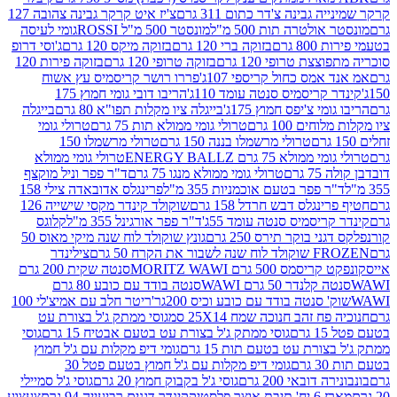
גבינה צ'דר כתום 311 גרם
צ'יז איט קרקר גבינה צהובה 127
ולטרה תות 500 מ"ל
מונסטר 500 מ"ל ROSSI
גומי לעיסה
 גרם
בזוקה ברי 120 גרם
בזוקה מיקס 120 גרם
ג'וסי דרופ
ת טרופי 120 גרם
בזוקה טרופי 120 גרם
בזוקה פירות 120
מס כחול קריספי 107ג'
פררו רושר קריסמיס עץ אשוח
קריסמיס סנטה עומד 110ג'
הריבו דובי גומי חמוץ 175
י צ'יפס חמוץ 175ג'
בייגלה ציו מקלות תפו"א 80 גרם
בייגלה
ים 100 גרם
טרולי גומי ממולא תות 75 גרם
טרולי גומי
טרולי מרשמלו בננה 150 גרם
טרולי מרשמלו 150
לא 75 גרם ENERGY BALLZ
טרולי גומי ממולא
גרם
טרולי גומי ממולא מנגו 75 גרם
ד"ר פפר וניל מוקצף
 פפר בטעם אוכמניות 355 מ"ל
פרינגלס אדובאדה צילי 158
נגלס דבש חרדל 158 גרם
שוקולד קינדר מקסי שישייה 126
ריסמיס סנטה עומד 55ג'
ד"ר פפר אורגינל 355 מ"ל
קלוגס
 בוקר תירס 250 גרם
גונץ שוקולד לוח שנה מיקי מאוס 50
 את הקרח 50 גרם
צילינדר
50 גרם MORITZ WAWI
סנטה שקית 200 גרם
לנדר 50 גרם WAWI
סנטה בודד עם כובע 80 גרם
 סנטה בודד עם כובע וכיס 200גר'
ריטר חלב עם אמיצ'לי 100
 זהב חנוכה שמח 25X14 סמ
גוסי ממתק ג'ל בצורת עט
ם
גוסי ממתק ג'ל בצורת עט בטעם אבטיח 15 גרם
גוסי
ורת עט בטעם תות 15 גרם
גומי דיפ מקלות עם ג'ל חמוץ
ם
גומי דיפ מקלות עם ג'ל חמוץ בטעם פטל 30
דובאי 200 גרם
גוסי ג'ל בקבוק חמוץ 20 גרם
גוסי ג'ל סמיילי
וצר פלסטיק
קינדר דגנים רביעייה 94 גרם
צעצוע