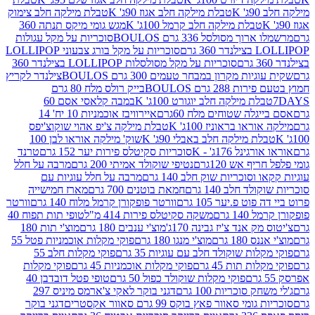
K
טבלת מילקה חלב אגוז 90ג' K
טבלת מילקה חלב צימוק
טבלת מילקה חלב קרמל 100ג' K
מגש גומי מיקס תנתה 360
 מסולסל 336 גרם BOULOS
סוכריות על מקל עגולות
 גרם
סוכריות על מקל בורג צבעוני LOLLIPOP
סוכריות על מקל מסולסלות LOLLIPOP בצילנדר 360
ות מקרון במבחר טעמים 300 גרם BOULOS
צילנדר לקריץ
28 גרם BOULOS
בייק רולס מלח 80 גרם
ת מילקה חלב יוגורט 100ג' K
במבה קלאסי אסם 60
לה שטוחים מלח 60גרם
איירוויבז אוכמניות 10 יח' 14
או בראוניז 100ג' K
טבלת מילקה צ'יפ אהוי שוקוצ'יפס
ת מילקה חלב באבלי 90ג' K
שוק' מילקה אוראו לבן 100
נל 176ג' - K
סוכריות סקיטלס פירות יער 152 גרם
טרנד
 אש 120גרם
נטיפי שוקולד אמיתי 200 גרם
מרבה על חלל
סוכריות שוק חלב 140 גרם
מרבה על חלל עוגיות עם
 חלב 140 גרם
חמאת בוטנים 700 גרם
מארז חמישייה
ט פ.יער 105 גרם
וורטר פופקורן קרמל מלוח 140 גרם
וורטר
1 גרם
משקה סקיטלס פירות 414 מ"ל
טופי תות תפוח 40
 אנד צ'יז גבינה 170ג'
מוצ'י ענבים 180 גרם
מוצ'י תות 180
18 גרם
מוצ'י מנגו 180 גרם
פוקי מקלות אוכמניות פטל 55
ות שוקולד חלב עם עוגיות 35 גרם
פוקי מקלות חלב 55
ת תות 45 גרם
פוקי מקלות אוכמניות 45 גרם
פוקי מקלות
פוקי מקלות שוקולד כפול 50 גרם
טופי פטל דובדבן 40
 סוכריות 100 גרם
דגני בוקר לאקי צ'ארמס מיניס 297
י סאוור פאץ בוקס 99 גרם סאוור אקסטרים
דגני בוקר