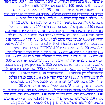
בונבוניירה רפאלו 240 גרם
קנדי שוגר סאוור 100 גרם תפוח
וור 100 גרם תפוח
קנדי שוגר סאוור 100 גרם
 מרסי פטיטס מיניאטור 125ג'
עיד לקקן אסלה טבילה +
לקקן פח אשפה טבילה +אבקה 40 גרם
ד"ר פפר קרם תות
 פפר קרם סודה 355 מ"ל
סאוור פאצ' פטל שקית 102
יל בטעם פאנטה 37.5 גרם
וופל ג'נסן-וופל טוסט 12 יח'
בקרסלנד-סטרופ וופל הולנדי 250 גרם
תחנת רוח וופל
קינדר שוקו בונס קריספי 67.2 גרם
גומי ענקי
ערכת גומי אימוג'י לאכילה 250 גרם
טרנד גומי גולגולת
גומי ענקי מוגזם לב 454ג'
גומי ענק קולה 120ג'
גומי ענק
גומי ענק מלפפון חמוץ 120ג'
גומי ענק גלידה 120ג'
גומי ענק
גומי ענק דונאט 120ג'
PICKY חטיף בוטנים בציפוי
יסטוק 40 גרם
PICKY חטיף בוטנים בציפוי שוקולד שיש
יפוי שוקולד טעם תות 40 גרם
PICKY
בציפוי שוקולד חלב 40 גרם
פוקימון משקה פחית ליים 330
 פוקימון בטעם אפרסק 330 מ"ל
פוקימון משקה מוגז בטעם
פוקימון משקה מוגז בטעם ליצ'י 330 מל
פרינגלס סין גבינה 110
ן עגבניות 110 גרם
פרינגלס חטיף ציפס אצות 110 גרם
עיד
ות 120 גרם
חטיף תפו"א LAYS בטעם כמהין ופלפל
מרשמלו מהאגדות מיקס אהבה מקל 35 גרם
מרשמלו
רן מקל 35 גרם
מרשמלו מהאגדות יער מקל 35
מהאגדות פרפרים מקל 35 גרם
מרשמלו מהאגדות חיות מארז
מלו מהאגדות צבעוני מארז 110 גרם
מרשמלו מהאגדות יער
לומאר טראפל פריך ק.ברולה 120ג'
לומאר עיגולים פריכים
לומאר עיגולים פריכים קוקוס 60ג'
לומאר וופל בסגנון בלגי