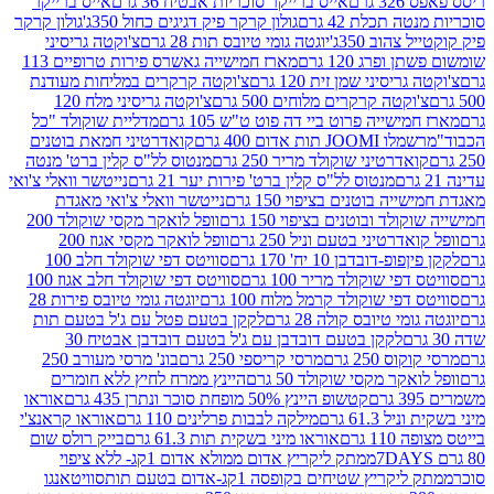
רם
אייס ברייקר סוכריות אבטיח 36 גרם
אייס ברייקר
תכלת 42 גרם
גולון קרקר פיק דגיגים כחול 350ג'
גולון קרקר
הוב 350ג'
יוגטה גומי טיובס תות 28 גרם
צ'וקטה גריסיני
פרג 120 גרם
מארז חמישייה גאשרס פירות טרופיים 113
יסיני שמן זית 120 גרם
צ'וקטה קרקרים במליחות מעודנת
קטה קרקרים מלוחים 500 גרם
צ'וקטה גריסיני מלח 120
שייה פרוט ביי דה פוט ט"ש 105 גרם
מדליית שוקולד "כל
 תות אדום 400 גרם
קואדרטיני חמאת בוטנים
דרטיני שוקולד מריר 250 גרם
מנטוס לל"ס קלין ברט' מנטה
מנטוס לל"ס קלין ברט' פירות יער 21 גרם
נייטשר וואלי צ'ואי
 בוטנים בציפוי 150 גרם
נייטשר וואלי צ'ואי מאגדת
ד ובוטנים בציפוי 150 גרם
וופל לואקר מקסי שוקולד 200
רטיני בטעם וניל 250 גרם
וופל לואקר מקסי אגוז 200
דובדבן 10 יח' 170 גרם
סוויטס דפי שוקולד חלב 100
י שוקולד מריר 100 גרם
סוויטס דפי שוקולד חלב אגוז 100
פי שוקולד קרמל מלוח 100 גרם
יוגטה גומי טיובס פירות 28
י טיובס קולה 28 גרם
לקקן בטעם פטל עם ג'ל בטעם תות
לקקן בטעם דובדבן עם ג'ל בטעם דובדבן אבטיח 30
250 גרם
מרסי קריספי 250 גרם
בונ' מרסי מעורב 250
קר מקסי שוקולד 50 גרם
היינץ ממרח לחיץ ללא חומרים
קטשופ היינץ 50% מופחת סוכר ונתרן 435 גרם
אוראו
61.3 גרם
מילקה לבבות פרלינים 110 גרם
אוראו קראנצ'י
גרם
אוראו מיני בשקית תות 61.3 גרם
בייק רולס שום
ממתק ליקריץ אדום ממולא אדום 1קג- ללא ציפוי
יץ שטיחים בקופסה 1קג-אדום בטעם תות
סוויטאנגו