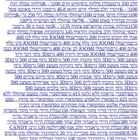
טבלת מילקה ביסקוויט קרם 100ג' - K
מילקה טבלה תות
נדר חלב במילוי קרם קקאו 46.8 גרם
בונ' היידי מאונטן פטל
סי אגוזים 100ג'
שוקולד מילקה טבלה ג'לי 250 גר'-K
מילקה
פאוס 260ג' - K
ליאון שוקולד לבן חמישייה 5*30ג'
וגיות שוקוצי'פס צימוק 135ג' - K
גומי בננה כ 30 גרם
בר
 חלב פיסטוק וקדאיף 145 גרם
קוביות אפיפית במילוי קרם
 כרמית 200 גרם
מרשמלו JOOMI מיני גולף לבן 400
400 גרם
מרשמלו JOOMI מיני גולף
מרשמלו JOOMI לב אדום 400 גרם
מרשמלו JOOMI בננה
JOOM פטריה ורודה 400 גרם
3D גו'מי דובי ורוד
3D גו'מי בקבוק תות 500 גרם
3D גו'מי צבים 500 גרם
3D
 500 גרם
3D גו'מי נקניקיה מעוצב 500 גרם
3D גו'מי
גרם
3D גו'מי דובי כחול מעוצב 500 גרם
3D גו'מי כבשה
3D גו'מי אבטיח 500 גרם
3D גו'מי מיקס עיניים 500
3D גו'מי אפרוחים מעוצב 500
3D גו'מי כלבים מעוצב 500
ראוניז ללא גלוטן 415 גרם
פילסברי עוגה בטעם שוקולד ללא
מארז קלאסוש טסה
מארז חגיגי טסה
מארז שי מתוק - שפע
אלגנט טסה
מארז ענק ממתקים טסה
מארז מותגי הבית
ידי מריר מקור וונצואלה 50ג'
טבלת היידי מריר מקור מקסיקו
ידי מריר מקור אקוואדור 50ג'
טבלת היידי גראנדור מריר
לת היידי גראנדור חלב שקד 80ג'
טבלת היידי גראנדור מריר
ת היידי גראנדור חלב אגוז 80ג'
רולטה 120 גרם CANDY
תק פירות עם סוכריית נייר 20 גרם
קינדר שוקולד מיני פרנדס
רם
קינדר מקסי 100 גרם
בר טובלרון שקד כחול