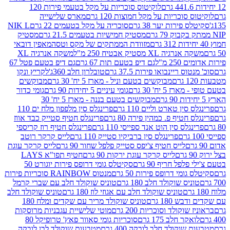
לוקיטוס סוכריות על מקל בטעמי פירות 120
סוכריות על מקל חמוצות 120 גרם
מארס שלישייה
פירות יער 38 גרם
סוכריה על מקל בטעמים 22 גרם
NIK L
מסטיק חמישיות בטעמים 21.5 גרם
מסטיק
מזוודת הממתקים של מקס וטסה
מאפין דובאי
יה XL מסטיק אבטיח 250 מ"ל
משקה אנרגיה XL
2 מ"ל
גם דיפ בטעם תות 67 גרם
גם דיפ בטעם פטל 67
ס ריינבואו פירות 37.5 גרם
טובלרון חלב 360ג'
לקריץ ונקו
מבוקשים בטעם וניל - מארז 5 יח' 30 גרם
מבוקשים
5 יח' 30 גרם
גומי עיניים 5 יחידות 90 גרם
גומי כדור
מבוקשים בטעם בננה - מארז 5 יח' 30
ין טארט וליים 110 גרם
פרינגלס סין מלפפון מלח ים 110
חטיף פ. כמהין פירה 80 גרם
פרינגלס חטיף סטייק כבד אווז
לס סין הוט אנד ספייסי 110 גרם
פרינגלס חטיף רוז קריספי
פרינגלס סין ברביקיו סטייק 110 גרם
לייס קרקר רוטב
לייס חטיף צ'יפס סטייק פלפל שחור 90 גרם
לייס קרקר עוגת
לייס קרקר עוגת ירקות 90 גרם
חטיף תפו"א LAYS
פל חריף 90 גרם
סקיטלס גומי דרופס פירות יוגורט 50
ומי דרופס פירות 50 גרם
מנטוס RAINBOW סוכריות פירות
יס שוקולד חלב 180 גרם
טוניס שוקולד חלב עם שברי קרמל
טוניס שוקולד חלב עם אגוזי לוז 180 גרם
טוניס שוקולד חלב
 180 גרם
טוניס שוקולד מריר עם שקדים ומלח 180
וקולד וסוכריות 200 גרם
מוטי שלישיית עגבניות מרוסקות
ר חלב 175 גרם
סוכריות גומי סאוור פאץ' טרופיקל 80
וקולד חלב לובקה 400 גרם
מטבעות שוקולד לבן לובקה