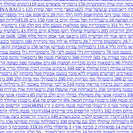
ה תות שדה ודומדמניות 150 גרם
היידי מוצארט נוגט 119ג'
טוניס שוקולד חלב 
לון דיאג'סטיב ש.שועל שוק' 425ג'
באצ'י מריר קפה שקית 125 ג' PERUGINA BACI
 טסה שובי דובי מתוק
יאמס לקקן רולר תות 20 גרם
יאמס אבן נייר ומספריים 18 גרם
 הפתעה 18 גרם
גליליות וופל במילוי קרם בראוניז 150 גרם FLIS
גליליות וופל במי
ג'ל 351 גרם
סוכריות טופי ממולאות בטעם חלב כוס חלב 150 גרם
חטיף שו
קורובקה 205 גרם
חטיף שוקולד רושן ממולא קרם ברולה 43 גרם
חטיף שוק
 היפו אגוזי לוז חמישייה 105 גרם
אמ אנד אמס קרמל מלוח 200ג' K
אם אנד א
ם
מנטוס פירות 29.7 גרם
לוק או לוק גומי נקניקייה 100 גרם
גומי כובע כחול
 גלידה גליל 110.4 גרם
מילקה עוגיות סנסיישן אוראו 156 גרם
אבקת קקאו 400 גרם
טעם מנגו 70 גרם
סוכריות ג'לי בטעם ליצ'י 70 גרם
סוכריות ג'לי בטעם ענבים 70 ג
ומי בצורת עין כ50 יחידות 500 גרם
מארז סנטה 90 גרם
סאוור מדנס סוכריות
 90 גרם
סאוור מדנס סוכריות חמוצות 60 גרם fire
עוגה ספוג מצופה קרם וניל 
קינג עוגיות רכות שוקולד צ'יפס 160 גרם
קינג עוגיות רכות שוקולד מריר צ'יפס 160 
אורביט רפרשרס מסטיק ללא סוכר בטעם אבטיח פטל בקבוקון 67 גרם
טרולי
 200 גרם
טרולי גומי נשיקות תות 200 גרם
טרולי גומי פרות חלב 200 גרם
רפט רוטב ברבקיו טריאקי מתוק 510 מ"ל
בר שוקולד באונטי 57 גר'
מילקה שוקו
ון מקסיקני 250 גרם
ארוחת אורז אושפלו 250 גרם
ארוחת אורז מג'דרה 250 גרם
גונץ אנשי שלג משוקולד במילוי קרם חלב ברשת 85 גרם
גונץ אנשי שלג
נטה 100 גרם
גונץ עוגיות חמאה 9% קריסמיס פח 454 גרם
גונץ שוקולד לו
שחור סטי 1 ק"ג
שוק' סורינטה סנטה מיקס 1 ק"ג SORINI
בונ' קריסמס סנטה עם פפ
ס דמות 102 ג'
קינדר קריסמיס מיני פריינדס 164ג'
קינדר סנטה מילקי קרמל 110
ג'
קינדר קריסמיס קלנדר כוכב מעורב 149 ג'
קינדר קריסמיס ביצה ענקית בנו
מילקה שוקולד חלב עם עדשים 100 גרם
מילקה עוגיות סנסיישן 156 גרם
ת 14 סמ
אקדח 2 סביבון אור+ 3 פרופלור בלוח 33X16 סמ
סביבון 5 קומות בלוח 17X12 סמ
מזרק גדול לאפייה - 50 מל'
4 סביבון טוש מצייר בלוח 29X10 סמ