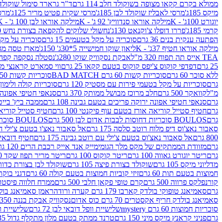
ממולא בקרם קקאו מצופה בשוקולד חלב 114 גרם
ד"ר גרארד סימול שוקולד חלב
מיקס 185ג'
מרסי לאבליז שוקולד לבן 185ג'
מרסי שקית פטיט מריר 125ג'
מרסי
יוגורט 100ג' - K
מילקה אוראו סנדוויץ' 92 ג' - K
מילקה אוראו לבן 100 ג' - K
קרמי 185ג'
פררו דופלו צ'וקנאט 130ג'
נחשולי שלוקים להקפאה בצורת נחש 280 מ"ל
הפתעה ענקית בנים 36 גרם
סוכריה על מקל בטעמים 15 גרם
סוכריה על מקל בט
מילקה אוראו חטיף 37ג' - K
ליאון שוקו חמישייה 5*30ג' 150ג'
מארז טסה מג
TEA אייס תה תפוח 320 מ"ל
אבקת נסקוויק שוקו 280ג'
נסטלה נסקפה קפה נמס 3 ב1
25 גרם
דפדפי קוקוס צ'יפס קוקוס בטעם קקאו 25 גרם
ווי סמארט קראנצי מנגו 0
ללא סוכר 60 גרם
סוכריות קשות 60 גרם BAD MATCH
סוכריות קשות WINTER 150 גרם Share pack
גרם
סוכריות על מקל בטעמי פירות עם מסטיק 120 גרם
סוכריות קולה ולימון 120 גרם
מ"ל
קוואקר 500 גרם
חלב מרוכז מבושל ממותק 370 גרם
סנאפי חטיפי אפונה יר
גרם
סנאפי חטיפי אפונה ירוקה פריכים בטעם גבינה 108 גרם
ממבה ביץ' בייטס 60
גרם
חטיף סטייל קוריאה אורז בטעם עוף פיקנטי 100 גרם
חטיף סטייל קוריאה א
גרם
BOULOS סוכריות דחוסות לבבות אדום לבן 500 גרם
BOULOS סוכריות דחוסות לבבות לבן ורוד 500 גרם
סאבור נאצ'וס דיפ מלוח רוטב סלסה 175 גרם
אל סאבור נאצ'ו בטעם צ'ילי חריף
800 גרם
אל סאבור נאצ'וס בטעם צ'ילי עם רוטב גבינה 175 גרם
חטיף דובאי חלב 
גרם
מזוודת הממתקים של מקס מלך הגומי
מייק אנד אייק רכבת הרים 120 גרם
גרם
ריטר יוגורט גאווה 100 גרם
ריטר קוקוס 100 גרם
ריטר מריר תפוז שקד 100 גרם
מדליוני מיקס 105 גרם
שוקולד בצורת פיצה 105 גרם
שוקולד לבן בצורת כדור 105 גר
חמוצות בטעם תות 60 גרם
זיזי קוביות חמוצות בטעם קולה 60 גרם
דגני בוקר 
קורנפלקס פרווה 500 גרם
קרם טופי פקאן חלבי 500 גרם
ממרח חלווה פיסטוק פרוו
גרם
סאמיאנג טופוקי בולדק קארבו 179 גרם קערה ורודה
ראמן סאמיאנג בולדק קארבו 
סאמיאנג בולדק חריף אקסטרים 70 גרם כוס אדום
נסקוויק אבקת בננה 350ג'
סוכריות חמוצות 60 גרם mystery
שלישיית וופל דובאי לבן 72 גרם
שלישיית וופל
גרם
פניני קראנץ מיקס מיני 150 גרם
טרנד ממתק בטעם מלון מתקלף גדול 135ג'