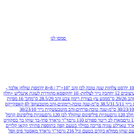
סמסו לנו
סט צלחות שנה טובה לבן זהב "10+"7 / 8+8 יח'
מפת שולחן אלבד -
חבק נייר לצלחת- 10 יח
קופסא מהודרת לעוגת אינגליש +חלון
 ס"מ
מגש עץ בצורת רימון צבע זהב 28.5/29 ס"מ
חב' 16 מפיות
-שנה טובה-רימונים-זהב מוטבע
קפ' ל6 קאפקייקס
שקית נייר 30/23/10
12 גרם
עוגיות פיליפינוס שוקולד לבן 120 גרם
עוגיות פיליפינוס קרמל
מארז לב ריטר ספורט 110 גרם
ד"ר גרארד פתי-בר שוקו בר בסקוויט
רד טארלט עוגיה פריכה במילוי בטעם קפה בתוספת פתיתי קקאו קלויים
קו ממולא בקרם בטעם וניל 216 גרם
ד"ר גרארד מאסטר פיס וופל