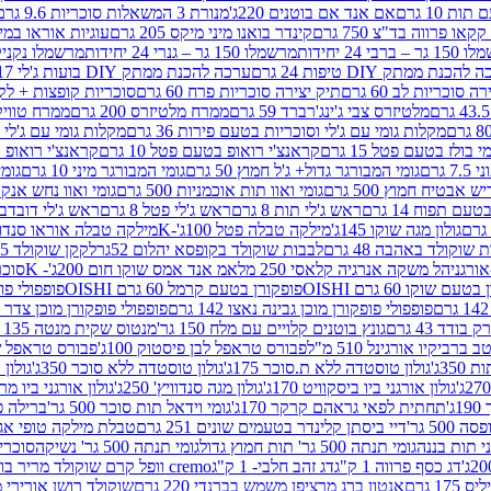
ת 10 גרם
אם אנד אם בוטנים 220ג'
מנורת 3 המשאלות סוכריות 9.6 גרם
קינדר בואנו מיני מיקס 205 גרם
עוגיות אוראו במילוי 
– ברבי 24 יחידות
מרשמלו 150 גר – גנרי 24 יחידות
מרשמלו נקניקייה 0
להכנת ממתק DIY טיפות 24 גרם
ערכה להכנת ממתק DIY בועות ג'לי 17 גרם
 סוכריות לב 60 גרם
תיק יצירה סוכריות פרח 60 גרם
סוכריות קופצות + לקקן - 
מלטיזרס צבי ג'ינג'רברד 59 גרם
ממרח מלטיזרס 200 גרם
ממרח טוויקס 200
מקלות גומי עם ג'לי וסוכריות בטעם פירות 36 גרם
מקלות גומי עם ג'לי וס
י בולז בטעם פטל 15 גרם
קראנצ'י רואופ בטעם פטל 10 גרם
קראנצ'י רואופ בטע
גרם
גומי המבורגר גדול+ ג'ל חמוץ 50 גרם
גומי המבורגר מיני 10 גרם
גומי
ש אבטיח חמוץ 500 גרם
גומי ואוו תות אוכמניות 500 גרם
גומי ואוו נחש אנקונדה 0
 תפוח 14 גרם
ראש ג'לי תות 8 גרם
ראש ג'לי פטל 8 גרם
ראש ג'לי דובדבן 8 גר
גולון מגה שוקו 145ג'
מילקה טבלה פטל 100ג'-K
מילקה טבלה אוראו סנדוויץ' 92ג
שוקולד באהבה 48 גרם
לבבות שוקולד בקופסא יהלום 52גר
לקקן שוקולד 25 גרם I LOVE YOU
הל משקה אנרגיה קלאסי 250 מל
אמ אנד אמס שוקו חום 200ג'- K
סוכריות 
עם שוקו 60 גרם OISHI
פופקורן בטעם קרמל 60 גרם OISHI
פופפולי פופקו
פופפולי פופקורן מוכן גבינה נאצו 142 גרם
פופפולי פופקורן מוכן צדר לבן 142
ודד 43 גרם
גונץ בוטנים קלויים עם מלח 150 גר'
מנטוס שקית מנטה 135 גרם
רביקיו אורגינל 510 מ"ל
פבורס טראפל לבן פיסטוק 100ג'
פבורס טראפל שוקו 
35ג'
גולון טוסטדה ללא ת.סוכר 175ג'
גולון טוסטדה ללא סוכר 350ג'
גולון א
גולון אורגני ביו ביסקוויט 170ג'
גולון מגה סנדוויץ' 250ג'
גולון אורגני ביו מריה 50
'
תחתית לפאי גראהם קרקר 170ג'
גומי וידאל תות סוכר 500 גר'
ברילה פסט
50 גר'
דיי ביסתן קלינדר בטעמים שונים 251 גרם
טבלת מילקה טופי אגוזים 00
גומי תנתה 500 גר' תות חמוץ גדול
גומי תנתה 500 גר' נשיקה
סוכרי
דג כסף פרווה 1 ק"ג
דג זהב חלבי- 1 ק"ג
cremo וופל קרם שוקולד מריר בודד
1 גרם
אנטון ברג מרציפן משמש בברנדי 220 גרם
שוקולד רושן אורירי מריר 