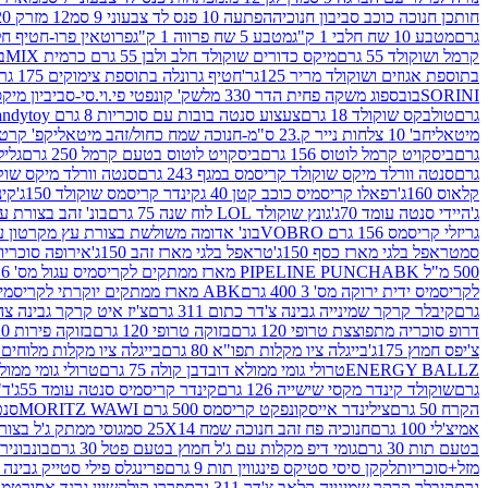
חותכן חנוכה כוכב סביבון חנוכיה
הפתעה 10 פנס לד צבעוני 9 סמ
12 מזרק 20 מל' לעבודות יצירה וקישוט
גרם
מטבע 10 שח חלבי 1 ק"ג
מטבע 5 שח פרווה 1 ק"ג
פרוטאין פרו-חטיף חלבו
קרמל ושוקולד 55 גרם
מיקס כדורים שוקולד חלב ולבן 55 גרם כרמית MIX
בי
בתוספת אגוזים ושוקולד מריר 125גר'
חטיף גרונלה בתוספת צימוקים 175 גר'
SORINI
בובספוג משקה פחית הדר 330 מל
שק' קונפטי פי.וי.סי-סביביון מי
גרם
טולבקס שוקולד 18 גרם
צעצוע סנטה בובות עם סוכריות 8 גרם Candytoy
מיטאלי
חב' 10 צלחות נייר ק.23 ס"מ-חנוכה שמח כחול/זהב מיטאלי
קפ' קרטון + חלון- 8/51/18 
גרם
ביסקויט קרמל לוטוס 156 גרם
ביסקויט לוטוס בטעם קרמל 250 גרם
גלילי
גרם
סנטה וורלד מיקס שוקולד קריסמס במגף 243 גרם
סנטה וורלד מיקס שוקולד 
קלאוס 160ג'
רפאלו קריסמיס כוכב קטן 40 ג
קינדר קריסמס שוקולד 150ג'
קינ
ג'
היידי סנטה עומד 70ג'
גונץ שוקולד LOL לוח שנה 75 גרם
בונ' זהב בצורת עץ מק
גריזלי קריסמס 156 גרם VOBRO
בונ' אדומה משולשת בצורת עץ מקרטון עם שרי 126 ג
סמ
טראפל בלגי מארז כסף 150ג'
טראפל בלגי מארז זהב 150ג'
אירופה סוכריות 
500 מ"ל PIPELINE PUNCH
ABK מארז ממתקים לקריסמיס עגול מס' 6 300 גרם
לקריסמיס ידית ירוקה מס' 3 400 גרם
ABK מארז ממתקים יוקרתי לקריסמיס (מלאך) מס' 7 450 גרם
גרם
קיבלר קרקר שמינייה גבינה צ'דר כתום 311 גרם
צ'יז איט קרקר גבינה צהובה 27
דרופ סוכריה מתפוצצת טרופי 120 גרם
בזוקה טרופי 120 גרם
בזוקה פירות 120 גרם
צ'יפס חמוץ 175ג'
בייגלה ציו מקלות תפו"א 80 גרם
בייגלה ציו מקלות מלוחים 100 גרם
ENERGY BALLZ
טרולי גומי ממולא דובדבן קולה 75 גרם
טרולי גומי ממולא מנג
גרם
שוקולד קינדר מקסי שישייה 126 גרם
קינדר קריסמיס סנטה עומד 55ג'
ד"ר
הקרח 50 גרם
צילינדר אייסקונפקט קריסמס 500 גרם MORITZ WAWI
סנטה 
אמיצ'לי 100 גרם
חנוכיה פח זהב חנוכה שמח 25X14 סמ
גוסי ממתק ג'ל בצורת 
בטעם תות 30 גרם
גומי דיפ מקלות עם ג'ל חמוץ בטעם פטל 30 גרם
בונבונירה ד
מזל+סוכריות
לקקן סיסי סטיקס פינגווין תות 9 גרם
פרינגלס פילי סטייק גבינה 158 גרם
גרם
קיבלר קרקר שמינייה קלאב צ'דר 311 גרם
פררו קולקשיין גרנד אסורטמנט 197.8 