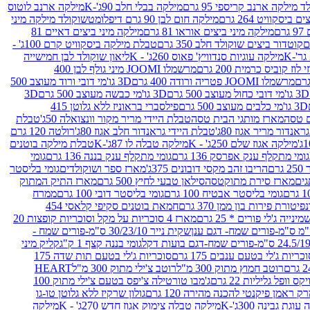
 מילקה ארנב קריספי 95 גרם
מילקה בבלי חלב 90ג'-K
מילקה ארנב לוטוס
ביסקוויט 264 גרם
מילקה חום לבן 90 גרם דיפלומט
שוקולד מילקה מיני
ם
מילקה מיני ביצים אוראו 81 גרם
מילקה מיני ביצים דאיים 81
קוטדור ביצים שוקולד חלב 350 גרם
טבלת מילקה ביסקוויט קרם 100ג' -
מילקה עוגיות סנדוויץ' פאוס 260ג' - K
ליאון שוקולד לבן חמישייה
 קוביס כרמית 200 גרם
מרשמלו JOOMI מיני גולף לבן 400
מרשמלו JOOMI פטריה ורודה 400 גרם
3D גו'מי דובי ורוד מעוצב 500
3D גו'מי דובי כחול מעוצב 500 גרם
3D גו'מי כבשה מעוצב 500 גרם
3D
3D גו'מי כלבים מעוצב 500 גרם
פילסברי בראוניז ללא גלוטן 415
 טסה
מארז מותגי הבית טסה
טבלת היידי מריר מקור וונצואלה 50ג'
טבלת
אנדור מריר אגוז 80ג'
טבלת היידי גראנדור חלב אגוז 80ג'
רולטה 120 גרם
מילקה אגוז שלם 250ג' - K
מילקה טבלה לו 87ג'-K
טבלת מילקה בוטנים
גומי מתקלף ענק אפרסק 136 גרם
גומי מתקלף ענק בננה 136 גרם
גומי
רם
הריבו זהב מקסי דובונים 375ג'
מארז ספר ושוקולדים
גומי בליסטר
גים
מארז סירת מתוקטסה
סילאן טבעי לחיץ 500 גרם
מארז התיק המתוק
גומי בליסטר אבטיח 100 גרם
גומי בליסטר דובי 100 גרם
ממרח
פיטורת פירות בון ממן 370 גרם
חמאת בוטנים סקיפי קלאסי 454
נייה ג'לי פורים * 25 גרם
מארז 4 סוכריות על מקל וסוכריות קופצות 20
שקית נייר 30/23/10 ס"מ-פורים שמח -
גומי בננה קצף 1 ק"ג
קליק מיני
כריות ג'לי בטעם ענבים 175 גרם
סוכריות ג'לי בטעם תות שדה 175
רוטב חמוץ מתוק 300 מ"ל
רוטב צ'ילי מתוק 300 מ"ל
HEART
קס וופל גליליות 22 גרם
ג'מבו טורטילה צ'יפס בטעם צ'ילי מתוק 100
ק ראמן פיקנטי להכנה מהירה 120 גרם
גולון שרקיז ללא גלוטן טו-גו
וגת גבינה 300ג'-K
מילקה טבלה צימוק אגוז חדש 270ג' - K
מילקה