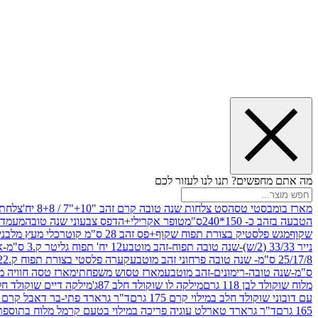
מה אתם מחפשים? תנו לנו לעזור לכם
מארז בומבסטי טסה
סט צלחות שנה טובה קרם זהב "10+"7 / 8+8 יח'
צלחת נייר 10" 
הטבעה בזהב כ- 150*240ס"מ
טופר אקרילי+הדפס צבעוני שנה טובה
מעמד עץ
שקוף
מגש פלסטיק בצורת תפוח שקוף+פס זהב 28 ס"מ קוטר
כלי מעץ מלבני 20*20 *6 +גב בצורת תפוח ג.20 ס"מ-שנה ט
נייר 33/33 (2/ש)-שנה טובה תפוח-זהב מוטבע
12 יח' תפוח גליטר ק.3 ס"מ-אדום
25/17/8 ס"מ- שנה טובה פרחוני זהב מוטבע
קערה פלסטי בצורת תפוח ק.22 ג.7 ס"מ
ס"מ-שנה טובה-רימונים-זהב מוטבע
מארז טסוש משפחתי
מארז טסה חוויה מ
מלוח שוקולד לבן 118 גרם
מילקה לו שוקולד חלב 87ג'
מילקה דיים שוקולד חלב קרמ
עם דובוני שוקולד חלב במילוי קרם 175 גרם
ד"ר גרארד פתי-בר דאבל קרם בסק
165 גרם
ד"ר גרארד טארלט עוגיה פריכה במילוי בטעם קרמל מלוח בתוספת פתיתי 