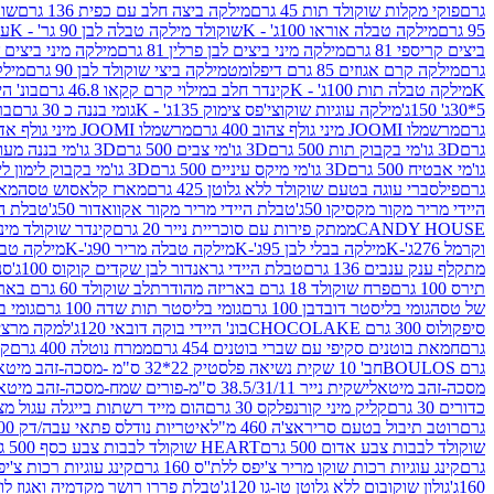
גרם
פוקי מקלות שוקולד תות 45 גרם
מילקה ביצה חלב עם כפית 136 גרם
שוקו
95 גרם
מילקה טבלה אוראו 100ג' - K
שוקולד מילקה טבלה לבן 90 גר' - K
עו
ביצים קריספי 81 גרם
מילקה מיני ביצים לבן פרלין 81 גרם
מילקה מיני ביצים ש.לבן
גרם
מילקה קרם אגוזים 85 גרם דיפלומט
מילקה ביצי שוקולד לבן 90 גרם
מילקה
K
מילקה טבלה תות 100ג' - K
קינדר חלב במילוי קרם קקאו 46.8 גרם
בונ' היי
5*30ג' 150ג'
מילקה עוגיות שוקוצי'פס צימוק 135ג' - K
גומי בננה כ 30 גרם
בר
גרם
מרשמלו JOOMI מיני גולף צהוב 400 גרם
מרשמלו JOOMI מיני גולף אדום 400 גרם
גרם
3D גו'מי בקבוק תות 500 גרם
3D גו'מי צבים 500 גרם
3D גו'מי בננה מעוצב 500 גרם
גו'מי אבטיח 500 גרם
3D גו'מי מיקס עיניים 500 גרם
3D גו'מי בקבוק לימון ליים 500 גרם
גרם
פילסברי עוגה בטעם שוקולד ללא גלוטן 425 גרם
מארז קלאסוש טסה
מאר
היידי מריר מקור מקסיקו 50ג'
טבלת היידי מריר מקור אקוואדור 50ג'
טבלת היי
CANDY HOUSE
ממתק פירות עם סוכריית נייר 20 גרם
קינדר שוקולד מיני פר
וקרמל 276ג'-K
מילקה בבלי לבן 95ג'-K
מילקה טבלה מריר 90ג'-K
מילקה טבלה ח
מתקלף ענק ענבים 136 גרם
טבלת היידי גראנדור לבן שקדים קוקוס 100ג'
סני
תירס 100 גרם
פרח שוקולד 18 גרם באריזה מהודרת
לב שוקולד 60 גרם באריזה מהודרת
של טסה
גומי בליסטר דובדבן 100 גרם
גומי בליסטר תות שדה 100 גרם
גומי בל
סיפקולוס 300 גרם CHOCOLAKE
בונ' היידי בוקה דובאי 120ג'
למקה מרציפן 62% 00
גרם
חמאת בוטנים סקיפי עם שברי בוטנים 454 גרם
ממרח נוטלה 400 גרם
קי
גרם BOULOS
חב' 10 שקית נשיאה פלסטיק 22*32 ס"מ -מסכה-זהב מיטאלי
מסכה-זהב מיטאלי
שקית נייר 38.5/31/11 ס"מ-פורים שמח-מסכה-זהב מיטאלי
כדורים 30 גרם
קליק מיני קורנפלקס 30 גרם
הום מייד רשתות בייגלה עגול מצופה ב
גרם
רוטב תיבול בטעם סריראצ'ה 460 מ"ל
איטריות נודלס פתאי עבה/דק 200 גרם
שוקולד לבבות צבע אדום 500 גרם
HEART שוקולד לבבות צבע כסף 500 גרם
גרם
קינג עוגיות רכות שוקו מריר צ'יפס ללת''ס 160 גרם
קינג עוגיות רכות צ'יפס ק
160ג'
גולון שוקובום ללא גלוטן טו-גו 120ג'
טבלת פררו רושר מקדמיה ואגוז לוז 90 גר