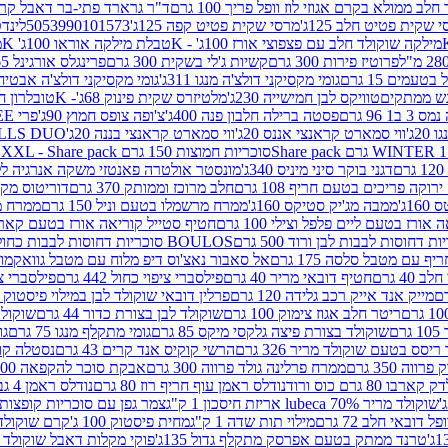
 ממולא בקרם אגוזי לוז וופל פריך 100 גרם
ד"ר גרארד פתי-בר דאבל קרם ב
 שקית פטיט חלב 125ג'
מרסי שקית פטיט קפה 125ג'
5053990101573
לינדט
מילקה שוקולד חלב עם פצפוצי אורז 100ג' - K
טבלת מילקה אוראו 100ג' K
מ
פרוטיז פירות 300 גרם
קשיות ג'לי בשקית 300 גרם
פרינגלס אורגינל 165 גרם
עמים 15 גרם
גומי מקסיקני דולצ'ה מנגו 311ג'
גומי מקסיקני דולצ'ה אבטיח 311ג
ש ממתקים
טוויקס לבן חמישייה 230ג'
מלטיזרס שקית פינוק 68ג'- K
טובלרון חלב 35ג
 96 גרם
פסטה ברילה חלבון פנה 400ג'
צ'ופה צופס חמוץ 90ג'
פרי FREE חטיף מלון קראנצ'י 20 גרם
2ג'
ווי סמארט קראנצי אננס 20ג'
ווי סמארט קראנצי בננה 20ג'
SKILLS DUO סוכריות על מקל בטעמי תפו
סוכריות חמוצות 150 גרם SOUR MADNESS XXL - Share pack
דגני בוקר סיני מיניס 340ג'
מונסטר אולטרה פאנטזי משקה אנרגיה ללא סוכר
וקה פריכים בטעם חריף 108 גרם
חלב מרוכז וממותק 370 גרם
דוריטוס מקסיק
1ג'
ממבה מג'יק סטיקס 160ג'
ממרח מרשמלו בטעם וניל 150 גרם
ממרח מרש
ורז בטעם ליים פלפל וצילי 100 גרם
חטיף סטייל קוריאה אורז בטעם קארבונרה 
BOULOS סוכריות דחוסות לבבות כחול לבן 500 גרם
 עם מטבל סלסה 175 גרם
אל סאבור נאצ'וס דיפ מלוח עם מטבל גוואקמולי 175 ג
40 גרם
חטיף דובאי מריר 40 גרם
פילסברי ציפוי כחול 442 גרם
פילסברי ציפו
מייק אנד אייק רכב גלידה 120 גרם
פרלין דובאי שוקולד לבן במילוי פיסטוק וקדאיף
ריטר חלב אגוז צימוק 100 גרם
שוקולד לבן בצורת כדור 44 גרם
שוקולד ח
ם
שוקולד בצורת פיצה גלקסי מיקס 85 גרם
גומי מתקלף מנגו 75 גרם
גו
ריסס בטעם שוקולד מריר 326 גרם
הרשי קוקיס אנד קרים 43 גרם
נסטלה קורנ
ה 350 גרם
ממרח פרלינה גולד פרווה 300 גרם
אבקת סוכר להקפאה 300 גרם
80 גרם כוס ורוד
נודלס ראמן עוף חריף רוז 80 גרם
נודלס ראמן 4 גבינות 80 גרם
שוקולד מריר 70% lubeca אריזת חיסכון 1 ק"ג
צמר גפן עם סוכריות קופצות ענב
 דובאי חלב 72 גרם
מילוי תות שדה 1 ק"ג
מחית פיסטוק 100 ג'
קרם שוקולד לשמר
טרנד ממתק בטעם אפרסק מתקלף גדול 135ג'
פוקי מקלות דאבל שוקולד 47 גרם