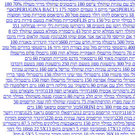
עם עוגיות שוקולד צ'יפס 180 גרם
טוניס שוקולד מריר מעולה 70% 180
באצ'י מיקס 3 טעמים קופסה 175 ג' PERUGINA BACI
באצ'י
יאמס לקקן רולר בטעם פטל 20 גרם
יאמס סוכריות סוכר חמוצות
לוי קרם וניל 150 גרם FLIS
סוכריות ממולאות בטעם פירות בים בום
קולד רושן עם בוטנים 38 גרם
רושן סוכריות ג'לי קרייזי פצ'ולקה 351
ולד רושן ממולא קרם קרמל 43 גרם
מזרק ממולא בטעם שוקולד לבן 8
ם קריספי 170ג'
אמ אנד אמס שוקו 220ג'
גונץ סנטה קלאוס ביירן מינכן
 500 גרם
גולון מריה חדש עברית 600ג'
קינדר קינדריני מאגדת 100
טופי כדורים מזל טוב בצורת דובי ורוד 16 גרם
טופי כדורים מזל טוב
רם
מלו מרשמלו קאפקייק ממולא תות 100 גרם
מלו פלוס מרשמלו
 חמוצות מאוד 60 גרם
סאוור מדנס סוכריות חמוצות 60 גרם
300 גרם
עוגת ספוג בטעם תות 250 גרם
עוגת ספוג בטעם דובדבן
גרם
קינג עוגיות רכות שוקולד טריפל צ'יפס 160 גרם
קינג עוגיות
 גומי פינגווין 150 גרם
טרולי גומי שיני דרקולה 150 גרם
טרולי סופר בריין
טרולי מרשמלו אפרסק 150 גרם
טרולי מרשמלו תפוח 150 גרם
טרולי גומי
לד חלב עם אגוזים 90 גרם
שוק' טב מילקה דיים 100 גרם דיפלומט
דן לגן
הריבו אבטיח 160ג'
היידי מוצארט תפוז 119ג'
היידי מוצארט נוגט
 משוקולד במילוי קרם חלב ברשת 80 גרם
גונץ סנטה משוקולד במילוי קרם
ח שנה מפרץ ההרפתקאות 75 גרם
גונץ שוקולד לוח שנה קריסמיס 50
יון 300 גרם SORINI
בונ' קריסמס טיפאני 180 גרם
ג'
קינדר קריסמס גרביים 212ג'
רפאלו קריסמס גראנד 125ג'
פררו רושר
ת 220ג'
קינדר קריסמיס ביצה ענקית בנים 220ג'
קינדר קריסמס דמויות
וופל מילקה במילוי קרם 150 גרם
אצבעות מילקיניס מילקה 87.5 גרם
טורינו
סביבון קפיץ 5 ראשים בקופ 22.5X13 סמ
10 כלי דמוי
דן לגן 10 סביבון טוש מצייר צבעוני 6.5X5.5 סמ
3