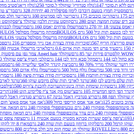
ינס ללא ת.סוכר 147ג'
גולון סנדוויץ' שוקולד ל.סוכר 250ג'
גולון דיאג'סטיב מוזלי 365
מסטיק חמוץ בטעם דובדבן לימון פסיפלורה 40 יחידות 328 גרם
בד"צ טורינו
 גרם
הריבו כוכבים 175 גרם
ריטר לבן סמרטיס 100 גרם
ריטר חלב סמרטיס 
 דיפ שמנת חמוצה ושום 280 גרם
קווסט עוגיית חלבון שוקולד צ'יפס
קווסט ע
וני 18 יח' 270 גרם
מרשמלו פרחים יאמס 160 גרם
מרשמלו לבבות יאמס 
טעם תות וניל 500 גרם BOULOS
ממתק מרשמלו מסולסל BOULOSתכלת לבן בטעם תות וניל 500 גרם
וניל 500 גרם BOULOS
ממתק מרשמלו מסולסל צבעוני BOULOSבטעם תות וניל 500 גרם
ופ סרירצ'ה חריף 567ג'
סוכריות סודה בצורת אבן נייר ומספרים 216 גרם
פס 
ם
עיד פרש דפי מנטה תות אדום 0.6 גרם
לארבי מרשמלו אבטיח 180ג'
לסטרס פירות יער 85 גרם
שוקולד Angel hair צמר גפן עם פיסטוק 150 גרם
כחול לבן 144 גרם
מקל סבא ורוד לבן 144 גרם
קלבי חטיף צ'יפס שוקולד 40 גרם
ושר שוקולד מריר 70% 90 גרם
ביצת קינדר קלאסי שלישייה 60 גרם
מסטיק א
ורוד פיני 500 ג
מרשמלו גולף כחול 500 גרם
מרשמלו גולף אדום 500 גרם
סוכ
כריות סודה בצורת חותמת 198 גרם
סוכריות סודה בצורת פיצה 180 גרם
מרשמ
ת שלם מיובש לבן 60ג'
טרנד לארבי תות שלם מיובש שוקו 60ג'
טרנד לארבי 
1 גרם
שקית שימחת תורה בינונית
תערובת להכנת צ'ורוס 500ג'
פילסברי 
ינדר הפי היפו חמישייה 105 גרם
צ'יטוס מק אנד צ'יז פליימינג הוט 160ג'
הריבו 
קולד תפוז 88 גרם
ריצ סנדביץ דאבל גבינה 67 גרם
ריצ סנדביץ דאבל לימון 67 גר
ב בוטנים 125ג'
אמ אנד אמס קריספי כחול 309ג'
אמ אנד אמס פאוצ' חום 125ג'- K
פופפולי פופקורן 240 גרם טבעי
פופפולי פופקורן 240 גרם חמאה אורגני
פופפולי פופקורן 240 גרם צדר צהוב
פופפולי פופקורן 240 גרם חמאה מופחת שומן
צ'ופה צ'ופס שערות סבתא מסטיק בטעם אבטיח 11 גרם
צופה צופס שער
 קרמל 200 גרם
לקקן ברווזון בטעם תות שדה 240 גרם
מארז 8 יח' לקקן ברבי 80 גרם
ROVELLI שוקולד חג שמח חום זהב חלב פרלינים 800 גרם
שופר 