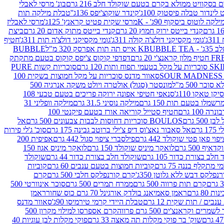
סקוויט ממולא בקרם בטעם שוקולד חלב 216 גרם
בונ' מרסי לאבלי
 לינדור טבלה פיסטוק 100ג'
קינדר שוקוצ'יפס 136ג'
'טבלת מילקה תות
ילקה לוטוס ביסקוף 90ג' - K
מרסי שקית פטיט קראנץ' 125ג'
מרסי לאבליז
קנדי בייטס ירוק חמוץ 20 גרם
קנדי בייטס מתוק אדום 20 גרם
ביצת
'
גומי מקסיקני דולצ'ה קולה 311ג'
גומי מקסיקני דולצ'ה תות 311ג'
חטיף
' - K
BUBBLE TEA אייס תה תות אפרסק 320 מ"ל
BUBBLE
דפדפי קוקוס צ'יפס קוקוס בטעם מתקתק
ח ותות 120 גרם
סוכריות קשות PURE
סאוור מדנס סוכריות על מקל חמוצות בשקית 100
 500 מ"ל
מונסטר (סגול) אולטרה ויולט משקה אנרגיה 500
ן טאקו 110ג'
סנאפי חטיפי אפונה ירוקה פריכים בטעם טבעי 108
מלו בטעם תות 150 גרם
מילקה נוסיני 31.5 גרם
מילקה וופליני 31
100 גרם
חטיף סטייל קוריאה אורז בטעם פיקנטי 100
BOULOS סוכריות דחוסות לבבות צבעונים 500 גרם
אל
רם
אל סאבור נאצ'וס דיפ צ'ילי ברוטב גבינה 175 גרם
סוכ' ג'לי פירות
י פאן פטי שוקולד 442 גרם
פילסברי ציפוי סגול 442 גרם
אפיפית 200
 500 גרם
לואקר מיניס שוקולד 150 גרם
לואקר מיניס אגוז 150
לב בצורת כדור 105 גרם
שוקולד חלב בצורת כדור 44 גרם
שוקולד
מי מתקלף בננה 75 גרם
קוביות חמוצות בטעם ענבים 60 גרם
קוביות
פלקס דבש ללא גלוטן 350ג'
קרם קורנפלקס חלבי 500 גרם
קרם
קרם תות פרווה 500 גרם
ממרח תמרים 500 גרם
סוכר אינוורטי 500
ראמן סאמיאנג בולדק אורגינל 70 גרם כוס שחור
ראמן
ים / תות שקית 12 גרם
טבלת היידי קרמי טירמיסו 90ג'
סאוור מדנס
ים וקראנצ'ים 500 גרם פרווה
קרם אספרסו למילוי מקרון 500
שוק' בר פוקי מקלות תה מאצה 33 גרם
פוקי מקלות לבן עוגיות 40