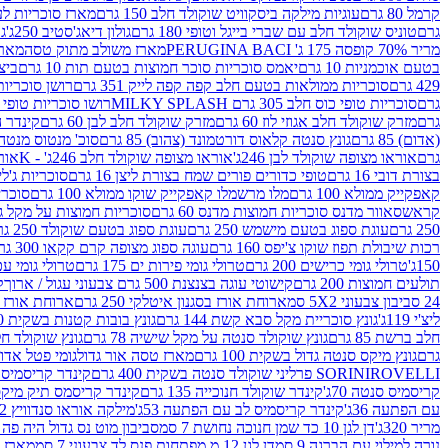
קרמל 80 גרם
עוגיות מילקה ביסקוויט שוקולד חלב 150 גרם
מארז סוכריות לעיס
גרם
טוניס שוקולד חלב עם שברי בייגל וטופי 180 גרם
גולון דיאג'סטיב 250ג'
גו
מריר 70% קופסה 175 ג' PERUGINA BACI
מארז משולב מתוק טסה
מארז
בטעם אוכמניות 10 גרם
יאמס סוכריות סוכר חמוצות בטעם תות 10 גרם
ביצת
429 גרם
סוכריות ממולאות בטעם חלב קפה קפה לייק 351 גרם
רושן סוכריות ג'לי 
גרם
סוכריות טופי כוס חלב 305 גרם MILKY SPLASH
רושו סוכריות טופי חלב 
גרם
מזרק שוקולד חלב אגוזי לוז 60 גרם
מזרק שוקולד חלב לבן 60 גרם
קינדר הפי
(אדום) 85 גרם
גונץ סנטה קלאוס דורטמונד (צהוב) 85 גרם
סוכ' מנטוס מנטה 29.7 גר
גרם
אוראו מצופה שוקולד לבן 246ג'
אוראו מצופה שוקולד חלב 246ג' - K
אוראו
בצורת דובי 16 גרם
טופי כדורים פורים שמח בצורת ליצן 16 גרם
סוכריות ג'לי ב
קאפקייק ממולא 100 גרם
מלו מרשמלו קאפקייק שוקו ממולא 100 גרם
סוכריות ג
קראש
סאוור מדנס סוכריות חמוצות מדנס 60 גרם
סוכריות חמוצות על מקל גולגולת
250 גרם
עוגת ספוג בטעם מישמש 250 גרם
עוגת ספוג בטעם שוקולד 250 גרם
רכות שיבולת תפוז שוקו צ'יפס 160 גרם
עוגה ספוג מצופה קרם קקאו 300 גרם
150ג'
טרולי גומי כרישים 200 גרם
טרולי גומי פירות ים 175 גרם
טרולי גומי עכברים
תולעים חמוצות 200 גרם
קישוטי עוגה בצנצנת 500 גרם צבעוני עגול / ארוך
ק
24 סביבון צבעוני 5X2 סמ
ארוחת אורז בסגנון איטלקי 250 גרם
ארוחת אורז בסגנ
ליצ'י 119ג'
גונץ סוכריית מקל סבא קשת 144 גרם
גונץ בובות קטנות בשקית 100 גרם
חלב ברשת 85 גרם
גונץ שוקולד סנטה על מקל שישיה 78 גרם
גונץ שוקולד חלב ס
גרם
גונץ מיקס סנטה גדול בשקית 100 גרם
מארז טסה אור גדול
גומי פטל אדום 
ROVELLI פרליני שוקולד סנטה בשקית 400 גרם
SORINI
קינדר קריסמיס מיק
קריסמיס סנטה 70ג'
קינדר שוקולד חנוכייה 135 גרם
קינדר קריסמס תיק מיקס 193
עם הפתעה 36ג'
קינדר קריסמיס לב עם הפתעה 53ג'
מילקה אוראו סנדוויץ 92 גרם
מריר 320ג'
דן לגן 10 כד שמן חנוכה נחושת 7 סמ
סביבון מוט נס גדול היה פה ברש
נורה למילוי עם הברגה 9 סמ
דן לגן 12 מ.מפתחות פנס לד צבעוני 7 סמ
מארז 3 מזרקים לאפייה ולבישול 10 מל'