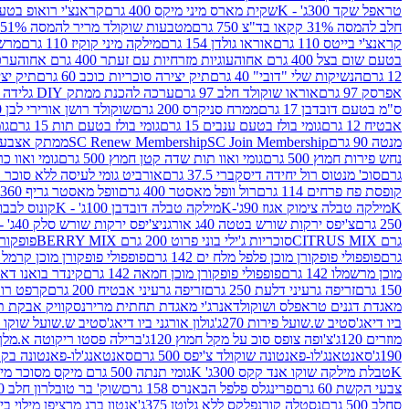
טראפל שקד 300ג' - K
שקית מארס מיני מיקס 400 גרם
קראנצ'י רואופ בטעם תו
חלב להמסה 31% קקאו בד"צ 750 גרם
מטבעות שוקולד מריר להמסה 51% קקאו פרווה בד"צ 750 גרם
קראנצ'י בייטס 110 גרם
אוראו גולדן 154 גרם
מילקה מיני קוקיז 110 גרם
מרשמלו 150 גר 
בטעם שום בצל 400 גרם אחוה
עוגיות מזרחיות עם זעתר 400 גרם אחוה
ערכה 
12 גרם
הנשיקות שלי "דובי" 40 גרם
תיק יצירה סוכריות כוכב 60 גרם
תיק יצירה
אפרסק 97 גרם
אוראו שוקולד חלב 97 גרם
ערכה להכנת ממתק DIY גלידה 43.5 גרם
ס"מ בטעם דובדבן 17 גרם
ממרח סניקרס 200 גרם
שוקולד רושן אורירי לבן 80 גרם
אבטיח 12 גרם
גומי בולז בטעם ענבים 15 גרם
גומי בולז בטעם תות 15 גרם
גומ
מנטה 90 גרם
SC Join Membership
SC Renew Membership
ממתק אצבעוני 7.5 
נחש פירות חמוץ 500 גרם
גומי ואוו תות שדה קטן חמוץ 500 גרם
גומי ואוו כרי
גרם
סוכ' מנטוס רול יחידה דיסקברי 37.5 גרם
אורביט גומי לעיסה ללא סוכר בטעם
קופסת פח פרחים 114 גרם
רול וופל מאסטר 400 גרם
וופל מאסטר גריף 360 גרם
K
מילקה טבלה צימוק אגוז 90ג'-K
מילקה טבלה דובדבן 100ג' - K
קונוס לבבות 
250 גרם
צ'יפס ירקות שורש בטטה 40ג אורגני
צ'יפס ירקות שורש סלק 40ג' -אורגני
גרם CITRUS MIX
סוכריות ג'ילי בוני פרוט 200 גרם BERRY MIX
פופקורן בט
גרם
פופפולי פופקורן מוכן פלפל מלח ים 142 גרם
פופפולי פופקורן מוכן קרמל 142 גרם
מוכן מרשמלו 142 גרם
פופפולי פופקורן מוכן חמאה 142 גרם
קינדר בואנו דארק ב
150 גרם
זריפה גרעיני דלעת 250 גרם
זריפה גרעיני אבטיח 200 גרם
קרפט רוטב ב
מאגדת דגנים טראפלס ושוקולד
אנרג'י מאגדת תחתית מריר
נסקוויק אבקת תות 0
ביו דיאג'סטיב ש.שועל פירות 270ג'
גולון אורגני ביו דיאג'סטיב ש.שועל שוקו 270ג'
מוזרים 120ג'
צ'ופה צופס סוכ על מקל חמוץ 120ג'
ברילה פסטו ריקוטה א.מלך 190ג
190ג'
סאנטאנג'לו-פאנטונה שוקולד צ'יפס 500 גרם
סאנטאנג'לו-פאנטונה בקופסה 0
K
טבלת מילקה שוקו אנד קקס 300ג' K
גומי תנתה 500 גרם מיקס מסוכר מיני תות בננה
צבעי הקשת 60 גרם
פרינגלס פלפל הבאנרס 158 גרם
שוק' בר טובלרון חלב 200ג'
סחלב 500 גרם
נסטלה קורנפלקס ללא גלוטן 375ג'
אנטון ברג מרציפן מילוי בייליס 75