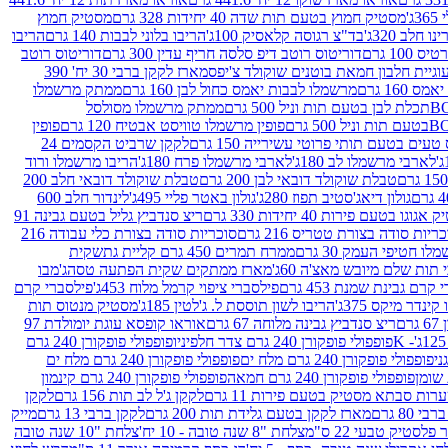
ג'
מסטיק חמוץ בטעם תות שדה 40 יחידות 328 גרם
מסטיק חמוץ
 חלב 320ג'
בד"צ רגוסה קלאסיק 100ג'
הריבו בלוני לבבות 140 גרם
הריבו
100 גרם
דוריטוס רוטב דיפ סלסה חריף עדין 300 גרם
דוריטוס רוטב
וגיית חלבון חמאת בוטנים שוקולד צ'יפס
מארז לקקן ברבי 30 יח' 390
160 גרם
מרשמלו לבבות יאמס כחול לבן 160 גרם
ממתק מרשמלו
ממתק מרשמלו מסולסל
פופין מרשמלו טוויסט אבטיח 120 גרם
פופין
טעים בטעם תותי פרוטי עשירייה 150 גרם
לקקן שרביט הקסמים 24
לארבי מרשמלו לב 180ג'
לארבי מרשמלו פרח 180ג'
הריבו מרשמלו ורוד
טבלת שוקולד דובאי לבן 200 גרם
טבלת שוקולד דובאי חלב 200
גולון דיאג'סטיב תפוז 280ג'
גולון באטר פליי 495ג'
לינדור חלב 600
גוגו בטעם פירות 40 יחידות 330 גרם
ריצ סנדביץ גליל בטעם גבינה 91
ריות סודה בצורת טטריס 216 גרם
סוכריות סודה בצורת כלי עבודה 216
לו חטיפי העמק 30 גרם
ממרח תמרים 450 גרם קליית גת
שקית
תות שלם מיובש מאצ'ה 60ג'
מארז ממתקים שקית הפתעה טסה
ג'מבו
קרם גבינת שמנת 453 גרם
פילסברי ציפוי קרמל מלוח 453ג'
פילסברי קרם
קינדר מיקס 375ג'
הריבו לשון תוססת ל. ג'לטין 185ג'
מסטיק מנטוס תות
ם
ריצ סנדביץ גבינה מלוחה 67 גרם
אוראו קופסא עוגת יומולדת 97
פופפולי פופקורן 240 גרם צדר חלפיניו
פופפולי פופקורן 240 גרם
פופפולי פופקורן 240 גרם מלח ים
פופפולי פופקורן 240 גרם מלח ים
פופפולי פופקורן 240 גרם חמאה
פופפולי פופקורן 240 גרם קינמון
ות סבתא מסטיק בטעם פירות 11 גרם
לקקן ג'ל לב תות 156 גרם
לקקן
מארז לקקן בטעם גלידת תות 200 גרם
לקקן ברבי 13 גרם
מייק
פלסטיק טבעי 22 ס"מ
צלחת "8 שנה טובה - 10 יח'
צלחת "10 שנה טובה