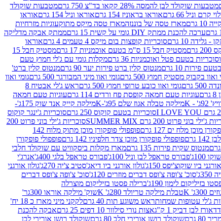
מטבעות שוקולד לבן להמסה 28% קקאו בד"צ 750 גרם
מטבעות שוקולד
קרם וניל 66 גרם
אוראו בראוניז 154 גרם
אוראו וניל 154 גרם
אוראו
1 גרם
מארז טסה של בוננזה
מארז טסה מיקס מתוק
עוגיות מזרחיות
ערכה להכנת ממתק DIY גומי על קשית 15 גרם
ממתק אבקה מדליקה
גלידה 10 גרם
סוכריות קופצות בום מיקס 4 טעמים 4 גרם
אוראו
 גרם
מסטיק חבל 15 ס"מ בטעם אוכמניות 17 גרם
מסטיק חבל 15
וכריות בטעם פטל ואוכמניות 36 גרם
מקלות גומי עם ג'לי חמוץ טעם
ם פירות 10 גרם
מנטוס קלין ברט פירות יער 90 גרם
מנטוס קלין ברט'
 ואוו בקבוק מסטיק חמוץ 500 גרם
גומי ואוו מיני המבורגר 500 גרם
גומי ואוו
50 גרם
גומי ואוו כובע טרופי חמוץ 500 גרם
ראש ג'לי אבטיח 8
ם
עוגיות טעם חמאה קופסת פח ורדים 114 גרם
עוגיות טעם חמאה
' - K
מילקה טבלה אגוז שלם 95ג'-K
מילקה קייק אנד שוק 175ג'-
סוכריות בטעם קוקוס 250 גרם
סוכריות ג'ינגר קוקוס
ג'ילי בוני פרוט 200 גרם SUMMER MIX
סוכריות ג'ילי בוני פרוט 200
רן מוכן מלח ים 127 גרם
פופפולי פופקורן מוכן מתוק מלוח 142
 גרם
פופפולי פופקורן מוכן צדר חלפיניו 142 גרם
פופפולי פופקורן
מנטוס שקית פירות 135 גרם
מארז מקלות ביסקוויט עם שוקולד חלבי
100ג'
פבורס טראפל לבן וניל 100ג'
פבורס טראפל בלגי 400ג'
אנרג'י
ורגני ביו שוקוצ'יפס 150ג'
גולון אורגני ביו דיאג'סטיב צ'יה 270ג'
גולון אורגני
3ג'
סוכ' צ'ופה צ'ופס דברים מוזרים 120ג'
סוכ' צ'ופה צ'ופס דברים
ו בזיליקום לימון 190ג'
ברילה פסטו בזיליקום מוצרלה
3ג' K
טבלת מילקה טריולד 280ג' K
שוק' מילקה אוראו 300גר'
ות ג'לי עטופות שמחות
ראש משוגע תות 40 גרם
לקקני מיני מארז כ 18 יח'
אורז לבן דביק 1 ק"ג
אצות נורי סילוור 10 דפים 25 גרם
אבקה להכנת
80 גרם
שוקולד רושן אורירי חלב 80 גרם
שוקולד רושן אורירי לבן