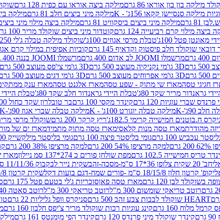
לד מילקה בון בון אוראו 86 גרם
מילקה ביצה אוראו עם כפית 128 גרם
שוקולד
גיות מילקה סנסיישן קקאו 156ג' - K
מילקה מיני ביצים חלב 81 גרם
מילקה ביצים 
 81 גרם
מילקה מיני ביצים ביסקוויט 81 גרם
מילקה ביצה מילוי מיני ביצים 97 גר
 ביצה מילוי קרם רביעייה 124 גרם
קוטדור מיני ביצים שוקולד מריר 100 גרם
די מאונטן פטל 100ג'
טבלת מרסי אגוזים 100ג'
שוקולד מילקה טבלה ג'לי 250 גר'-K
 דובאי שוקולד חלב פיסטוק וקדאיף 145 גרם
קוביות אפיפית במילוי קרם אגוזי לוז
מרשמלו JOOMI לב אדום 400 גרם
מרשמלו JOOMI בננה 400 גרם
3D גו'מי נקניקיה מעוצב 500 גרם
3D גו'מי צי'פס מעוצב 500 גרם
3D גו'מי אפרוחים מעוצב 500 גרם
3D גו'מי דגים מעוצב 500 גרם
ז חגיגי טסה
מארז שי מתוק - שפע טסה
מארז אלגנט טסה
מארז ענק ממתקים
די גראנדור מריר שקד 80ג'
טבלת היידי גראנדור חלב שקד 80ג'
טבלת היידי גר
נדס שברי עוגיות 120 גרם
קינדר מקסי 100 גרם
בר טובלרון שקד כחול 100ג'
לב 90ג'-K
מילקה טבלה יוגורט 100ג' - K
מילקה טבלה שברי אגוז 90ג'-K
קרס ח.בוטנים חמישייה קרימי 182.5ג'
ריץ קרקר 200 גרם
שוקולד מרסי מריר 250 ג
מארז טסה מנות קלאסי
מארז טסה מתוק מתמיד
מארז ים של מות
יסטר עכביש 100 גרם
גומי בליסטר פיצה 100 גרם
גומי בליסטר מילקשייק 100 גרם
2 גרם
למקה מרציפן 54% 200 גרם
למקה מרציפן 38% 200 גרם
קונ
נדר טריס חמישייה 102.5 גרם
מפת שולחן פורים כ 274*137 סמ ניילון
מארז שמי
חב' 20 שקית צלופן 36*17 ס"מ-מסכה-זהב
שקית נייר לבקבוק 11/11/36 ס"מ ס"מ-פורים שמח- דגם ענן
קופ' קרטון חלון 18/15/8 ס"מ -פורים שמח-דגם בועות דקל
שקית קרטון 24.5/19/8 ס"מ-פורים שמח-דגם בועות דקל
שוקולד לבן 120 גרם
מארז טסה פאן
סוכריות ג'לי בטעם פטל 175 גרם
סו
רוטב טריאקי שומשום 300 מ"ל
רוטב טריאקי 300 מ"ל
רוטב סאטה 240 גרם
HEART שוקולד לבבות צבע זהב 500 גרם
סניקרס וופל גליליות 22 גרם
טווי
רמל מלוח 160 גרם
קינג עוגיות רכות שוקולד מריר צ'יפס חלבון 160 גרם
מר
ם
קינדר שוקולד מיני פרנדס 120 גרם
קינדר הפי מומנטס 161 גרם
מילקה ע