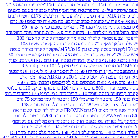
נד גומי מח תות 120 גרם נוזל
גומי סנטה ענקי 170ג'
מטבעות ברשת 27.5
שוקולד וניל 55 גרם
פרוטאין פרו-חטיף חלבון טבעוני בטעם בוטנים
חטיף דגנים גרנולה עם פירות יבשים 175גר'
חטיף דגנים
מארז שי לחנוכה סביבונצ'יק
בונ' פח משאית קריסמס 200 גרם
ממתק גומי מתקלף מנגו 75 גרם
לייס בטעם כמהין שחור 90
חב' 10 צלחות נייר ק.18 ס"מ-חנוכה שמח כחול/זהב
מארז סלסלה טסה מתוקה
ממרח לוטוס קראנצ'י 380
לג ומלאך שקית 75 גרם
סנטה וורלד סנטה קלאוס שקית 108
1ג'
קינדר סנטה קישוט עץ 3x15ג' 45ג'
שוקולד קינדר בצורת סנטה
 שלג 75ג'
קיט קט קריסמיס סנטה 45 ג'
סמארטיס קריסמיס סנטה 50
V
בונ' שוק' דמויות סנטה 160 גרם VOBRO
בונ' שוק'
לסטיק צבעוני 9 סמ
דן לגן 10 סביבון זהב 8.5
מונסטר גרין זירו פחית 500 מ"ל
מונסטר 500 מ"ל ULTRA
מונסטר
ABK מארז ממתקים
ABK מארז ממתקים ענק לקריסמיס (רכבת) מס' 5 750
סה בטעמי פירות 800 גרם
בזוקה ברי 120 גרם
בזוקה מיקס 120 גרם
ג'וסי
קינדר קריסמיס סנטה עומד 110ג'
הריבו דובי גומי חמוץ 175 גרם
הריבו גומי
ננה 150 גרם
טרולי מרשמלו 150 גרם
טרולי גומי ממולא 75 גרם
פרינגלס אדובאדה צילי 158 גרם
חטיף פרינגלס דבש חרדל 158
לוח שנה מיקי מאוס 50 גרם
FROZEN שוקולד לוח שנה לשבור את
שוק' סנטה בודד עם כובע וכיס 200גר'
ריטר חלב עם
י ממתק ג'ל בצורת עט בטעם תות 15 גרם
גומי דיפ מקלות עם ג'ל חמוץ
קינדר דגנים רביעייה 94 גרם
צעצוע מכונת
לח וינגרייט 158 גרם
פרינגלס ראנץ' 158 גרם
פרינגלס גבינה צ'דר 158
אוראו מארז שוקו 12 יח' 441.6 גרם
אוראו מארז תות 12 יח' 441.6