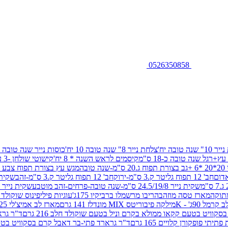
0526350858
שנה טובה יח'
צלחת נייר 8" שנה טובה 10 יח'
כוסות נייר שנה טובה 10 יח'
+רגל שנה טובה כ-18 ס"מ
קיסמים לראש השנה * 8 יח'
קישוטי שולחן -3 עיצובים 12 יח
ובה
מגש עץ בצורת תפוח צבע זהב 29/26
חב' 12 תפוח גליטר ק.3 ס"מ-ירוק
חב' 12 תפוח גליטר ק.3 ס"מ-זהב
שקית נייר 38.5/31.5/11 ס"מ
שקית נייר 24.5/19/8 ס"מ-שנה טובה-פרחים-זהב מוטבע
שקית נייר 30/23/10 ס"מ-שנה טובה-פרחים-זהב מוטבע
תוקה
מארז טסה מוזהב
הריבו מרשמלו ברביקיו 175ג'
עוגיות פיליפינוס שוקולד חלב 0
ל 90ג' - K
מילקה פיבוריטס MIX מונדלז 141 גרם
מארז לב אמיצ'לי 125 גרם
וויט בטעם קקאו ממולא בקרם וניל בטעם שוקולד חלב 216 גרם
ד"ר גרא
פופקורן קלויים 165 גרם
ד"ר גרארד פתי-בר דאבל קרם בסקוויט בטעם שו