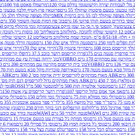
גומי נודלס ענקי 120ג'
מרשמלו פאסט פוד 100ג'
טר
ן טבעוני בטעם פיסטוק שוקולד 55 גרם
פרוטאין פרו-חטיף חלבון טבעוני בטעם 
יגלה מצופה שוקולד לבן 55 גרם כרמית MIX
בייגלה מצופה שוקולד חלב 55 גרם כרמית MIX
טופי כדורים בטעם תותי פרוטי 16 גרם
בונ' פח דמות סנטה השומר 350 גרם SORINI
קס צבעים
שק' קונפטי פי.וי.סי-כד שמן מיקס צבעים
ממתק גומי מתקלף מיקס 60 גרם
סט 12 קישוטי שולחן לחנוכה -כחול/זהב מיטאלי
חב' 10 כוסות נייר-חנוכה שמח כחול/זהב מיטאלי
ס"מ -חנוכה שמח כחול/זהב מיטאלי
סט 12 קישוטי שולחן לחנוכה -צבעוני
ות וופלים לימון 250 גרם
סנטה וורלד איש שלג 150 גרם
סנטה וורלד סנטה,איש ש
קריסמס בכוס 108 גרם
היידי פינגווין 70ג'
היידי איש שלג 70ג'
היידי איש שלג 50
דר סורפריז סנטה בנים 75ג'
פררו קריסמס רושר כוכב 37.5 ג'
דופלו קריסמיס איש
רטון עם ממתקים 170 גרם VOBRO
בונ' ירוקה בצורת עץ עם ממתקים 170 גרם OBRO
רם VOBRO
בונ' בית קריסמס מקרטון עם ממתקים 200 גרם VOBRO
10 סביבון פ
מקל סבא בטעם מנטה 170 גרם
אירופה סוכריות מקל סבא בטעם תות 170 גרם
ABK מארז ממתקים לקריסמיס ידית אדומה מס' 2 300 גרם
ABK מארז מתנה פעמון לקריסמיס מס' 1 200 גרם
ABK מארז ממתקים גדול לקריסמיס דגם תיק מס' 4 500 גרם
1 גרם
מונסטר אולטרה תות 500 מ"ל
מונסטר 500 מ"ל ROSSI
גומי לעי
אמ אנד אמס כחול קריספי 107ג'
פררו רושר קריסמיס עץ אשוח 150ג'
טרולי גומי ממולא תות 75 גרם
טרולי גומי זחלים 150 גרם
טרולי מרשמלו ב
ו 75 גרם
ד"ר פפר וניל מוקצף 355 מ"ל
ד"ר פפר בטעם אוכמניות 355 מ"ל
 פפר אורגינל 355 מ"ל
קלוגס קורנפלקס דגני בוקר תירס 250 גרם
גונץ שוקולד 
שקית 200 גרם WAWI
סנטה קלנדר 50 גרם WAWI
סנטה בודד עם כובע 80 גרם WAWI
עט בטעם פטל 15 גרם
גוסי ממתק ג'ל בצורת עט בטעם אבטיח 15 גרם
גוס
ובאי 200 גרם
גוסי ג'ל בקבוק חמוץ 20 גרם
גוסי ג'ל סמיילי 20 גרם
מארז 6 יח' תיבת אוצר פלסטיק
פרינגלס הכל בייגל 158 גרם
פרינגלס שמנת בצל צדר 158 גרם
פרינגלס מ
גרם
אוראו מארז וניל 12 יח' 441.6 גרם
אוראו מארז גלידה 12 יח' 331.2 גרם