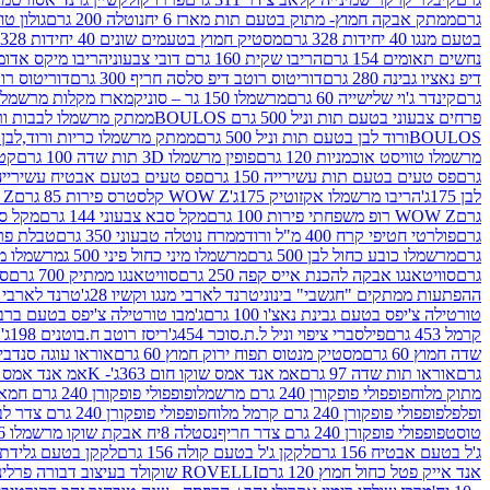
גרם
ממתק אבקה חמוץ- מתוק בטעם תות מארז 6 יח
נוטלה 200 גרם
גולון טוו
בטעם מנגו 40 יחידות 328 גרם
מסטיק חמוץ בטעמים שונים 40 יחידות 328 גרם
נחשים תאומים 154 גרם
הריבו שקית 160 גרם דובי צבעוני
הריבו מיקס אדומים 175
דיפ נאציו גבינה 280 גרם
דוריטוס רוטב דיפ סלסה חריף 300 גרם
דוריטוס רוטב
גרם
קינדר ג'וי שלישייה 60 גרם
מרשמלו 150 גר – סוניק
מארז מקלות מרשמלו יאמס צבע
פרחים צבעוני בטעם תות וניל 500 גרם BOULOS
ממתק מרשמלו לבבות ורוד לבן ב
BOULOSורוד לבן בטעם תות וניל 500 גרם
ממתק מרשמלו כריות ורוד,לבן בטעם תות 
מרשמלו טוויסט אוכמניות 120 גרם
פופין מרשמלו 3D תות שדה 100 גרם
קטש
גרם
פס טעים בטעם תות עשירייה 150 גרם
פס טעים בטעם אבטיח עשירייה 150 גר
לבן 175ג'
הריבו מרשמלו אקזוטיק 175ג'
WOW Z קלסטרס פירות 85 גרם
WOW Z ק
גרם
WOW Z רופ משפחתי פירות 100 גרם
מקל סבא צבעוני 144 גרם
מקל סבא 
גרם
פולרטי חטיפי קרח 400 מ"ל ורוד
ממרח נוטלה טבעוני 350 גרם
טבלת פררו ר
גרם
מרשמלו כובע כחול לבן 500 גרם
מרשמלו מיני כחול פיני 500 ג
מרשמלו מיני 
גרם
סוויטאנגו אבקה להכנת אייס קפה 250 גרם
סוויטאנגו ממתיק 700 גרם
סו
ההפתעות ממתקים "חגשבי" בינוני
טרנד לארבי מנגו וקשיו 28ג'
טרנד לארבי תו
טורטילה צ'יפס בטעם גבינת נאצ'ו 100 גרם
ג'מבו טורטילה צ'יפס בטעם ברביקיו 00
קרמל 453 גרם
פילסברי ציפוי וניל ל.ת.סוכר 454ג'
ריסז רוטב ח.בוטנים 198ג'
ק
שדה חמוץ 60 גרם
מסטיק מנטוס תפוח ירוק חמוץ 60 גרם
אוראו עוגה סנדביץ שו
גרם
אוראו תות שדה 97 גרם
אמ אנד אמס שוקו חום 363ג'- K
אמ אנד אמס צהו
מתוק מלוח
פופפולי פופקורן 240 גרם מרשמלו
פופפולי פופקורן 240 גרם חמאה סינמה
ופלפל
פופפולי פופקורן 240 גרם קרמל מלוח
פופפולי פופקורן 240 גרם צדר לבן
טוסט
פופפולי פופקורן 240 גרם צדר חריף
נסטלה 8יח אבקת שוקו מרשמלו 193.6ג'
ג'ל בטעם אבטיח 156 גרם
לקקן ג'ל בטעם קולה 156 גרם
לקקן בטעם גלידת שוקו
אנד אייק פטל כחול חמוץ 120 גרם
ROVELLI שוקולד בעיצוב דבורה פרלינים 800 גרם