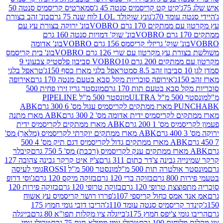
קיט קט קריסמיס סנטה 45 ג'
סמארטיס קריסמיס סנטה 50
עומד 70ג'
גונץ שוקולד LOL לוח שנה 75 גרם
בונ' זהב בצורת
תקים 170 גרם VOBRO
בונ' ירוקה בצורת עץ עם
בונ' שוק' דמויות סנטה 160 גרם
נ' שוק' גריזלי קריסמס 156 גרם VOBRO
בונ' אדומה
עץ מקרטון עם שרי 126 גרם VOBRO
בונ' בית קריסמס
 200 גרם VOBRO
10 סביבון פלסטיק צבעוני 9
טראפל בלגי מארז כסף 150ג'
טראפל בלגי
אירופה סוכריות מקל סבא בטעם מנטה 170 גרם
אירופה
סבא בטעם תות 170 גרם
מונסטר גרין זירו פחית 500
ULT
מונסטר 500 מ"ל PIPELINE
ABK
PU
לקריסמיס ידית אדומה מס' 2 300 גרם
ABK מארז מתנה
מס' 1 200 גרם
ABK מארז ממתקים לקריסמיס ידית
ABK מארז ממתקים יוקרתי לקריסמיס (מלאך) מס'
ABK מארז ממתקים גדול לקריסמיס דגם תיק מס' 4 500
קיבלר
גבינה צ'דר כתום 311 גרם
צ'יז איט קרקר גבינה צהובה 127
ולטרה תות 500 מ"ל
מונסטר 500 מ"ל ROSSI
גומי לעיסה
 גרם
בזוקה ברי 120 גרם
בזוקה מיקס 120 גרם
ג'וסי דרופ
ת טרופי 120 גרם
בזוקה טרופי 120 גרם
בזוקה פירות 120
מס כחול קריספי 107ג'
פררו רושר קריסמיס עץ אשוח
קריסמיס סנטה עומד 110ג'
הריבו דובי גומי חמוץ 175
י צ'יפס חמוץ 175ג'
בייגלה ציו מקלות תפו"א 80 גרם
בייגלה
ים 100 גרם
טרולי גומי ממולא תות 75 גרם
טרולי גומי