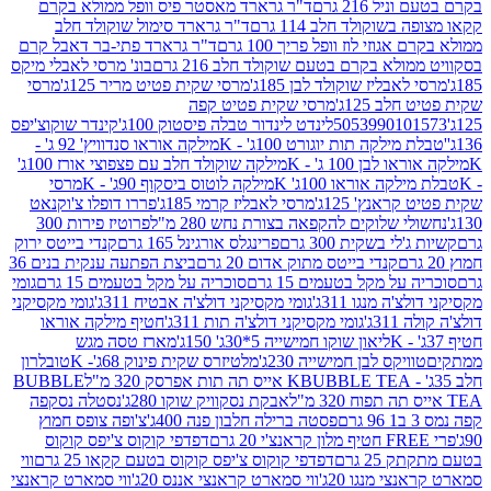
 216 גרם
ד"ר גרארד מאסטר פיס וופל ממולא בקרם
שוקולד חלב 114 גרם
ד"ר גרארד סימול שוקולד חלב
וזי לוז וופל פריך 100 גרם
ד"ר גרארד פתי-בר דאבל קרם
לא בקרם בטעם שוקולד חלב 216 גרם
בונ' מרסי לאבלי מיקס
בליז שוקולד לבן 185ג'
מרסי שקית פטיט מריר 125ג'
מרסי
ב 125ג'
מרסי שקית פטיט קפה
505399010
לינדט לינדור טבלה פיסטוק 100ג'
קינדר שוקוצ'יפס
ילקה תות יוגורט 100ג' - K
מילקה אוראו סנדוויץ' 92 ג' -
בן 100 ג' - K
מילקה שוקולד חלב עם פצפוצי אורז 100ג'
ה אוראו 100ג' K
מילקה לוטוס ביסקוף 90ג' - K
מרסי
אנץ' 125ג'
מרסי לאבליז קרמי 185ג'
פררו דופלו צ'וקנאט
 שלוקים להקפאה בצורת נחש 280 מ"ל
פרוטיז פירות 300
י בשקית 300 גרם
פרינגלס אורגינל 165 גרם
קנדי בייטס ירוק
קנדי בייטס מתוק אדום 20 גרם
ביצת הפתעה ענקית בנים 36
ל מקל בטעמים 15 גרם
סוכריה על מקל בטעמים 15 גרם
גומי
 מנגו 311ג'
גומי מקסיקני דולצ'ה אבטיח 311ג'
גומי מקסיקני
ג'
גומי מקסיקני דולצ'ה תות 311ג'
חטיף מילקה אוראו
ליאון שוקו חמישייה 5*30ג' 150ג'
מארז טסה מגש
יקס לבן חמישייה 230ג'
מלטיזרס שקית פינוק 68ג'- K
טובלרון
BUBBLE TEA אייס תה תות אפרסק 320 מ"ל
BUBBLE
אבקת נסקוויק שוקו 280ג'
נסטלה נסקפה
פסטה ברילה חלבון פנה 400ג'
צ'ופה צופס חמוץ
דפדפי קוקוס צ'יפס קוקוס
2 גרם
דפדפי קוקוס צ'יפס קוקוס בטעם קקאו 25 גרם
ווי
 מנגו 20ג'
ווי סמארט קראנצי אננס 20ג'
ווי סמארט קראנצי