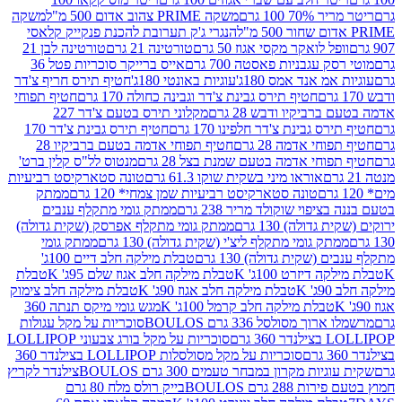
 100 גרם
משקה PRIME צהוב אדום 500 מ"ל
משקה
הנגרי ג'ק תערובת להכנת פנקייק קלאסי
ל לואקר מקסי אגוז 50 גרם
טורטינה 21 גרם
טורטינה לבן 21
 עגבניות פאסטה 700 גרם
אייס ברייקר סוכריות פטל 36
מ אנד אמס 180ג'
עוגיות באונטי 180ג'
חטיף תירס חריף צ'דר
חטיף תירס גבינת צ'דר וגבינה כחולה 170 גרם
חטיף תפוחי
ביקיו ודבש 28 גרם
מקלוני תירס בטעם צ'דר 227
 גבינת צ'דר חלפינו 170 גרם
חטיף תירס גבינת צ'דר 170
חי אדמה 28 גרם
חטיף תפוחי אדמה בטעם ברביקיו 28
וחי אדמה בטעם שמנת בצל 28 גרם
מנטוס לל"ס קלין ברט'
אוראו מיני בשקית שוקו 61.3 גרם
טונה סטארקיסט רביעיות
טונה סטארקיסט רביעיות שמן צמחי* 120 גרם
ממתק
יפוי שוקולד מריר 238 גרם
ממתק גומי מתקלף ענבים
דולה) 130 גרם
ממתק גומי מתקלף אפרסק (שקית גדולה)
ק גומי מתקלף ליצ'י (שקית גדולה) 130 גרם
ממתק גומי
(שקית גדולה) 130 גרם
טבלת מילקה חלב דיים 100ג'
דיזרט 100ג' K
טבלת מילקה חלב אגוז שלם 95ג' K
טבלת
K
טבלת מילקה חלב אגוז 90ג' K
טבלת מילקה חלב צימוק
טבלת מילקה חלב קרמל 100ג' K
מגש גומי מיקס תנתה 360
 מסולסל 336 גרם BOULOS
סוכריות על מקל עגולות
 גרם
סוכריות על מקל בורג צבעוני LOLLIPOP
סוכריות על מקל מסולסלות LOLLIPOP בצילנדר 360
ות מקרון במבחר טעמים 300 גרם BOULOS
צילנדר לקריץ
28 גרם BOULOS
בייק רולס מלח 80 גרם