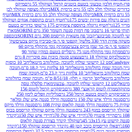
בון טבעוני בטעם בוטנים קרמל ושוקולד 55 גרם
מיקס
 ולבן 55 גרם כרמית MIX
בייגלה מצופה שוקולד לבן
בייגלה מצופה שוקולד חלב 55 גרם כרמית MIX
חטיף
עם פירות יבשים 175גר'
חטיף דגנים בתוספת אגוזים ושוקולד
חטיף גרונלה בתוספת צימוקים 175 גר'
טופי כדורים בטעם
ם
בונ' פח דמות סנטה השומר 350 גרם SORINI
מארז
ביבונצ'יק
בונ' פח משאית קריסמס 200 גרם SORINI
בובספוג
 330 מל
שק' קונפטי פי.וי.סי-סביביון מיקס צבעים
שק'
וי.סי-כד שמן מיקס צבעים
ממתק גומי מתקלף מיקס 60
י מתקלף מנגו 75 גרם
לייס בטעם כמהין שחור 90
קולד 18 גרם
צעצוע סנטה בובות עם סוכריות 8 גרם
1 קישוטי שולחן לחנוכה -כחול/זהב מיטאלי
חב' 10 כוסות
 שמח כחול/זהב מיטאלי
חב' 10 צלחות נייר ק.18 ס"מ-חנוכה
הב מיטאלי
חב' 10 צלחות נייר ק.23 ס"מ-חנוכה שמח
יטאלי
קפ' קרטון + חלון- 8/51/18 ס"מ -חנוכה שמח כחול/זהב
עוני
מארז סלסלה טסה
לוטוס קראנצ'י 380 גרם
ביסקויט קרמל לוטוס 156
לוטוס בטעם קרמל 250 גרם
גליליות וופלים לימון 250
ד איש שלג 150 גרם
סנטה וורלד סנטה,איש שלג ומלאך
סנטה וורלד סנטה קלאוס שקית 108 גרם
סנטה וורלד מיקס
 במגף 243 גרם
סנטה וורלד מיקס שוקולד קריסמס בכוס
י פינגווין 70ג'
היידי איש שלג 70ג'
היידי איש שלג 150ג'
קינדר
3xג' 45ג'
שוקולד קינדר בצורת סנטה קלאוס
קריסמיס כוכב קטן 40 ג
קינדר קריסמס שוקולד 150ג'
קינדר
בנים 75ג'
פררו קריסמס רושר כוכב 37.5 ג'
דופלו קריסמיס