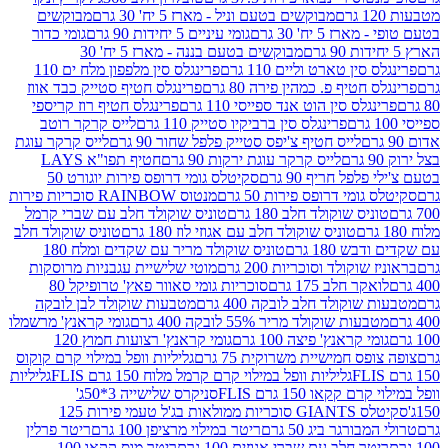
מבוקשים בטעם וניל - מארז 5 יח' 30 גרם
מבוקשים
5 יח' 30 גרם
גומי עיניים 5 יחידות 90 גרם
גומי כדור
מבוקשים בטעם בננה - מארז 5 יח' 30
ין טארט וליים 110 גרם
פרינגלס סין מלפפון מלח ים 110
חטיף פ. כמהין פירה 80 גרם
פרינגלס חטיף סטייק כבד אווז
לס סין הוט אנד ספייסי 110 גרם
פרינגלס חטיף רוז קריספי
פרינגלס סין ברביקיו סטייק 110 גרם
לייס קרקר רוטב
לייס חטיף צ'יפס סטייק פלפל שחור 90 גרם
לייס קרקר עוגת
לייס קרקר עוגת ירקות 90 גרם
חטיף תפו"א LAYS
פל חריף 90 גרם
סקיטלס גומי דרופס פירות יוגורט 50
ומי דרופס פירות 50 גרם
מנטוס RAINBOW סוכריות פירות
יס שוקולד חלב 180 גרם
טוניס שוקולד חלב עם שברי קרמל
טוניס שוקולד חלב עם אגוזי לוז 180 גרם
טוניס שוקולד חלב
 180 גרם
טוניס שוקולד מריר עם שקדים ומלח 180
וקולד וסוכריות 200 גרם
מוטי שלישיית עגבניות מרוסקות
ר חלב 175 גרם
סוכריות גומי סאוור פאץ' טרופיקל 80
וקולד חלב לובקה 400 גרם
מטבעות שוקולד לבן לובקה
ות שוקולד מריר 55% לובקה 400 גרם
גומי קראנץ' מרשמלו
י קראנץ' פיצה 100 גרם
גומי קראנץ' רצועות חמוץ 120
ס חמישיית משרוקית 75 גרם
גליליות וופל במילוי קרם קוקוס
גליליות וופל במילוי קרם קרמל מלוח 150 גרם FLIS
גליליות
קקאו 150 גרם FLIS
סניקרס שלישייה 3*50ג'
סקיטלס GIANTS סוכריות ממולאות בג'ל טעמי פירות 125
ורגר ביג 50 גרם
ריטר במילוי מרציפן 100 גרם
ריטר פרלין
ר חלב עם שברי אגוזים 100 גרם
ריטר מוס קקאו 100