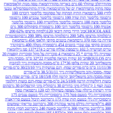
ד 60 גרם באריזה מהודרת
מארז טסה מנות קלאסי
מארז
מתמיד
מארז ים של מותגים
מארז סירת מתוקטסה
סילאן טבעי
מארז התיק המתוק של טסה
גומי בליסטר דובדבן 100
טר תות שדה 100 גרם
גומי בליסטר עכביש 100 גרם
גומי
 גרם
גומי בליסטר מילקשייק 100 גרם
גומי בליסטר
גומי בליסטר דובי 100 גרם
ממרח סיפקולוס 300 גרם
CHO
בונ' היידי בוקה דובאי 120ג'
למקה מרציפן 62% 200
54% 200 גרם
למקה מרציפן 38% 200 גרם
קונפיטורת
3 גרם
חמאת בוטנים סקיפי קלאסי 454 גרם
חמאת
עם שברי בוטנים 454 גרם
ממרח נוטלה 400 גרם
קינדר
10 גרם
מפת שולחן פורים כ 274*137 סמ ניילון
מארז
רים * 25 גרם
מארז 4 סוכריות על מקל וסוכריות קופצות 20
חב' 10 שקית נשיאה פלסטיק 22*32 ס"מ -מסכה-זהב
כה-זהב
שקית נייר לבקבוק
שקית נייר 30/23/10 ס"מ-פורים
-זהב מיטאלי
שקית נייר 38.5/31/11 ס"מ-פורים
זהב מיטאלי
קופ' קרטון חלון 18/15/8 ס"מ -פורים שמח-דגם
קית קרטון 24.5/19/8 ס"מ-פורים שמח-דגם בועות דקל
גומי
קליק מיני כדורים 30 גרם
קליק מיני קורנפלקס 30 גרם
הום
ייגלה עגול מצופה בשוקולד לבן 120 גרם
מארז טסה
'לי בטעם פטל 175 גרם
סוכריות ג'לי בטעם ענבים 175
ג'לי בטעם תות שדה 175 גרם
רוטב תיבול בטעם סריראצ'ה
ריות נודלס פתאי עבה/דק 200 גרם
רוטב טריאקי שומשום
ב טריאקי 300 מ"ל
רוטב סאטה 240 גרם
רוטב חמוץ מתוק
ב צ'ילי מתוק 300 מ"ל
HEART שוקולד לבבות צבע אדום