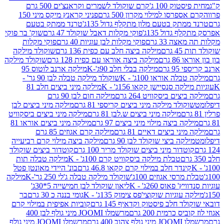
ק 100 ג'
קרם שוקולד לשמרים וקראנצ'ים 500 גרם
רסו למילוי מקרון 500 גרם
פניני קראנץ מיקס מיני 150
תק בטעם מלון מתקלף גדול 135ג'
טרנד ממתק בטעם
גדול 135ג'
פוקי מקלות דאבל שוקולד 47 גרם
שוק' בר פוקי
 33 גרם
פוקי מקלות לבן עוגיות 40 גרם
פוקי מקלות
רם
מילקה ביצה חלב עם כפית 136 גרם
שוקולד מילקה
 גרם
מילקה ביצה אוראו עם כפית 128 גרם
שוקולד מילקה
גרם
מילקה בבלי חלב 90ג'-K
מילקה ארנב לוטוס 95
ה אוראו 100ג' - K
שוקולד מילקה טבלה לבן 90 גר' -
ה סנסיישן קקאו 156ג' - K
מילקה מיני ביצים חלב 81
ים ביסקוויט 264 גרם
מילקה חום לבן 90 גרם
ולד מילקה מיני ביצים קריספי 81 גרם
מילקה מיני ביצים לבן
מילקה מיני ביצים ש.לבן 81 גרם
מילקה מיני ביצים ביסקוויט
 ביצה מילוי מיני ביצים 97 גרם
מילקה מיני ביצים אוראו 81
י ביצים דאיים 81 גרם
מילקה קרם אגוזים 85 גרם
קה ביצי שוקולד לבן 90 גרם
מילקה ביצה מילוי קרם רביעייה
דור מיני ביצים שוקולד מריר 100 גרם
קוטדור ביצים שוקולד
טבלת מילקה ביסקוויט קרם 100ג' - K
מילקה טבלה תות
נדר חלב במילוי קרם קקאו 46.8 גרם
בונ' היידי מאונטן פטל
סי אגוזים 100ג'
שוקולד מילקה טבלה ג'לי 250 גר'-K
מילקה
פאוס 260ג' - K
ליאון שוקולד לבן חמישייה 5*30ג'
וגיות שוקוצי'פס צימוק 135ג' - K
גומי בננה כ 30 גרם
בר
 חלב פיסטוק וקדאיף 145 גרם
קוביות אפיפית במילוי קרם
 כרמית 200 גרם
מרשמלו JOOMI מיני גולף לבן 400
400 גרם
מרשמלו JOOMI מיני גולף