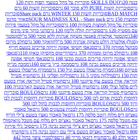
SKILLS DUO סוכריות על מקל בטעמי תפוח ותות 120
P ללא סוכר 60 גרם
סוכריות קשות 60 גרם
BAD
סוכריות קשות WINTER 150 גרם Share pack
סוכריות
סאוור מדנס
קל חמוצות בשקית 100 גרם
סוכריות על מקל בטעמי פירות
סוכריות קולה ולימון 120 גרם
דגני בוקר סיני מיניס
 אולטרה פאנטזי משקה אנרגיה ללא סוכר 500 מ"ל
מונסטר
ה ויולט משקה אנרגיה 500 מ"ל
קוואקר 500 גרם
חלב מרוכז
3 גרם
סנאפי חטיפי אפונה ירוקה פריכים בטעם חריף
 מרוכז וממותק 370 גרם
דוריטוס מקסיקן טאקו 110ג'
סנאפי
ירוקה פריכים בטעם טבעי 108 גרם
סנאפי חטיפי אפונה
בטעם גבינה 108 גרם
ממבה ביץ' בייטס 160ג'
ממבה מג'יק
ממרח מרשמלו בטעם וניל 150 גרם
ממרח מרשמלו בטעם
מילקה נוסיני 31.5 גרם
מילקה וופליני 31 גרם
חטיף סטייל
בטעם עוף פיקנטי 100 גרם
חטיף סטייל קוריאה אורז בטעם
100 גרם
חטיף סטייל קוריאה אורז בטעם קארבונרה 100
יל קוריאה אורז בטעם פיקנטי 100 גרם
BOULOS סוכריות
אדום לבן 500 גרם
BOULOS סוכריות דחוסות לבבות לבן
BOULOS סוכריות דחוסות לבבות כחול לבן 500
 צבעונים 500 גרם
אל סאבור
וח רוטב סלסה 175 גרם
אל סאבור נאצ'ו בטעם צ'ילי חריף
175 גרם
אל סאבור נאצ'וס דיפ מלוח עם מטבל גוואקמולי
סאבור נאצ'וס דיפ צ'ילי ברוטב גבינה 175 גרם
סוכ' ג'לי פירות
סאבור נאצ'וס בטעם צ'ילי עם רוטב גבינה 175 גרם
חטיף
חטיף דובאי מריר 40 גרם
פילסברי ציפוי כחול 442