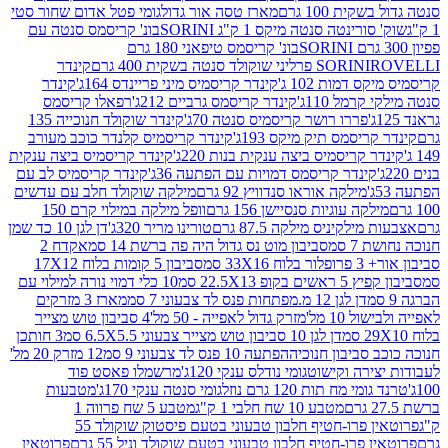
ת 100 גרם
מארז טסה אור גדול
גומי פטל אדום שחור סטי
רינטה סנטה מיקס 1 ק"ג SORINI
בונ' קריסמס סנטה עם
בונ' קריסמס טיפאני 180 גרם
גרם
SORINI
קינדר
דמות 102 ג'
קינדר קריסמיס מיני פריינדס 164ג'
קינדר
מל 110ג'
קינדר קריסמס גרביים 212ג'
רפאלו קריסמס
פררו רושר קריסמיס סנטה 70ג'
קינדר שוקולד חנוכייה 135
יסמס תיק מיקס 193ג'
קינדר קריסמיס קלנדר כוכב מעורב
 קריסמיס ביצה ענקית בנות 220ג'
קינדר קריסמיס ביצה ענקית
ינדר קריסמס דמויות עם הפתעה 36ג'
קינדר קריסמיס לב עם
מילקה אוראו סנדוויץ 92 גרם
מילקה שוקולד חלב עם עדשים
קה עוגיות סנסיישן 156 גרם
וופל מילקה במילוי קרם 150
לקיניס מילקה 87.5 גרם
טורינו מריר 320ג'
דן לגן 10 כד שמן
 סמ
סביבון מוט נס גדול היה פה ברשת 14 סמ
אקדח 2
33 סמ
סביבון 5 קומות בלוח 17X12
ופ 22.5X13 סמ
10 כלי דמוי נורה למילוי עם
דן לגן 12 מ.מפתחות פנס לד צבעוני 7 סמ
מארז 3 מזרקים
10 מל'
מזרק גדול לאפייה - 50 מל'
4 סביבון טוש מצייר
דן לגן 10 סביבון טוש מצייר צבעוני 6.5X5.5 סמ
3 חותכן
סביבון חנוכיה
הפתעה 10 פנס לד צבעוני 9 סמ
12 מזרק 20 מל'
ירה וקישוט
גומי נודלס ענקי 120ג'
מרשמלו פאסט פוד
 מח תות 120 גרם נוזל
גומי סנטה ענקי 170ג'
מטבעות
מטבע 10 שח חלבי 1 ק"ג
מטבע 5 שח פרווה 1
פרוטאין פרו-חטיף חלבון טבעוני בטעם פיסטוק שוקולד 55
פרו-חטיף חלבון טבעוני בטעם שוקולד וניל 55 גרם
פרוטאין