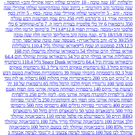
מרכז שולחן רימון אקרילי זהב+ הדפסה -
ר זהב דקורטיבי + כיתוב שנה טובה
קישוטי שולחן אקרילי שנה
יח'
קישוטי שולחן אקרילי שנה טובה -כסף - 5 יח'
דג כסף
 ס"מ
דבש לחיץ 250 גרם עמק חפר
עוגת דבש עוגל'ה
טיק בצורת רימון ק. 7 ס"מ-שקוף
חב' 6 כלי
 -בצורת תפוח 12.8*13.8*7 ס"מ
קופ' קרטון חלון שנה
קפ' קרטון חלון שנה טובה
אגרת+ מעטפה שנה טובה שופר/ספר תורה
מגנט חג שמח 5*9
אוראו שוקולד גליל 110.4 גרם
גלילות
קרם שוקולד 54 גרם
אוראו שוקולה מרשמלו תות 168
ראו במילוי קרם וניל 54 גרם
אוראו עוגיות שוקולד חום 64.4
ת וניל 64.4 גרם
אוראו Space Dunk גליל 110.4 גרם
חטיף
גרם
חטיף טאקיס דרגון צ'ילי 92.3 גרם
חטיף טאקיס
ממתק בקבוקי שעווה 39 גרם
סוכריות ממולאות בטעם דבש
יני 200 גרם
איטריות אורז מקלות 600 גרם
לוק או לוק גומי
טודיי חטיף חלבון קרמל מלוח 65 גרם
מארז של 10 יח'
ס 140 גרם
פחית תפוחחה משקה אורגני מוגז תפוח ואננס
ת לימוננדה משקה אורגני מוגז- לימון וליים 250 מ"ל
פחית
אורגני מוגז תפוזי דם ודומדמניות 250 מ"ל
גרגרי טפיוקה
גרגרי טפיוקה גדולים 400 גרם
מיסו כהה 500 גרם
מיסו
נאצ'וס טבעי 50 גרם
נאצ'וס תירס כחול 50 גרם
נאצ'וס
פרינגלס סין פלפל ופרמזן 110 גרם
ביאנקה שוקולד
ם
ביאנקה שוקולד מריר 72% 100 גרם
ביאנקה שוקולד
ביאנקה שוקולד לבן בטעם קרמל 100 גרם
ביאנקה
100 גרם
גומי לעיסה צבעוני 1 ק"ג
גומי לעיסה אבטיח 1