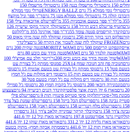
טרולי מרשמלו בננה 150 גרם
טרולי מרשמלו 150
לא 75 גרם ENERGY BALLZ
טרולי גומי ממולא
גרם
טרולי גומי ממולא מנגו 75 גרם
ד"ר פפר וניל מוקצף
 פפר בטעם אוכמניות 355 מ"ל
פרינגלס אדובאדה צילי 158
נגלס דבש חרדל 158 גרם
שוקולד קינדר מקסי שישייה 126
ריסמיס סנטה עומד 55ג'
ד"ר פפר אורגינל 355 מ"ל
קלוגס
 בוקר תירס 250 גרם
גונץ שוקולד לוח שנה מיקי מאוס 50
 את הקרח 50 גרם
צילינדר
50 גרם MORITZ WAWI
סנטה שקית 200 גרם
לנדר 50 גרם WAWI
סנטה בודד עם כובע 80 גרם
 סנטה בודד עם כובע וכיס 200גר'
ריטר חלב עם אמיצ'לי 100
 זהב חנוכה שמח 25X14 סמ
גוסי ממתק ג'ל בצורת עט
ם
גוסי ממתק ג'ל בצורת עט בטעם אבטיח 15 גרם
גוסי
ורת עט בטעם תות 15 גרם
גומי דיפ מקלות עם ג'ל חמוץ
ם
גומי דיפ מקלות עם ג'ל חמוץ בטעם פטל 30
דובאי 200 גרם
גוסי ג'ל בקבוק חמוץ 20 גרם
גוסי ג'ל סמיילי
וצר פלסטיק
קינדר דגנים רביעייה 94 גרם
צעצוע
סוכריות
לקקן סיסי סטיקס פינגווין תות 9 גרם
פרינגלס פילי
רם
פרינגלס הכל בייגל 158 גרם
פרינגלס שמנת בצל צדר
נגלס מלח וינגרייט 158 גרם
פרינגלס ראנץ' 158 גרם
פרינגלס
קיבלר קרקר שמינייה קלאב צ'דר 311 גרם
פררו
אסורטמנט 197.8 גרם
אוראו מארז וניל 12 יח' 441.6
ידה 12 יח' 331.2 גרם
אוראו מארז שוקו 12 יח' 441.6
ת 12 יח' 441.6 גרם
ממתק אבקה חמוץ- מתוק בטעם