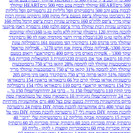
ולד לבבות צבע כסף 500 גרם
HEART שוקולד
50 גרם
סניקרס וופל גליליות 22 גרם
טוויקס וופל גליליות
ו טורטילה צ'יפס בטעם צ'ילי מתוק 100 גרם
קינג עוגיות רכות
ס ללת''ס 160 גרם
קינג עוגיות רכות צ'יפס קרמל מלוח 160
יות רכות שוקולד מריר צ'יפס חלבון 160 גרם
מרק ראמן פיקנטי
 גרם
גולון שרקיז ללא גלוטן טו-גו 160ג'
גולון שוקובום
 120ג'
טבלת פררו רושר מקדמיה ואגוז לוז 90 גרם
קינדר
נדס 120 גרם
קינדר הפי מומנטס 161 גרם
מילקה עוגת
מילקה טבלה צימוק אגוז חדש 270ג' - K
מילקה טראפל
שקית מארס מיני מיקס 400 גרם
קראנצ'י רואופ בטעם
אם אנד אם בוטנים 220ג'
מנורת 3 המשאלות סוכריות 9.6
לד לבן להמסה 28% קקאו בד"צ 750 גרם
מטבעות
 קקאו בד"צ 750 גרם
מטבעות שוקולד מריר
קינדר בואנו מיני מיקס 205
ראו במילוי קרם וניל 66 גרם
אוראו בראוניז 154 גרם
אוראו
אוראו קראנצ'י בייטס 110 גרם
אוראו גולדן 154 גרם
מילקה
מרשמלו 150 גר – ברבי 24 יחידות
מרשמלו 150 גר –
מרשמלו נקניקייה 10 גרם
מארז טסה של בוננזה
מארז טסה
עוגיות מזרחיות בטעם שום בצל 400 גרם אחוה
עוגיות מזרחיות
ערכה להכנת ממתק DIY טיפות 24 גרם
ערכה
 17 גרם
ערכה להכנת ממתק DIY גומי על
ממתק אבקה מדליקה 12 גרם
הנשיקות שלי "דובי" 40
 סוכריות כוכב 60 גרם
תיק יצירה סוכריות לב 60 גרם
תיק
פרח 60 גרם
סוכריות קופצות + לקקן - גלידה 10