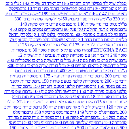
במילוי קרם דובדבן 86 גרם
ווארהדס שקית 142 ג גלי בינס
בש 30 גרם עמק חפר
טרולי בורגר מיני בודד 10 גרם
מילקה
K
בד"צ טורינו טנטיישן חלב 189ג'
משקה מוגז ד"ר פפר
משקה דר פפר בקבוק 450מ"ל
קוקה קולה דובדבן 330
 גוד שקית 140 גרם
מנטוס פרוט מיקס שקית 140
ר הרולטה ג'לי ענק 90 גרם
שמרים נמסים בואקום 450
בטעם אפרסק 500 גרם
לקריץ בלוק לבן 1 ק"ג
לקריץ וידאל
ירות הדר 1 ק"ג
דובאי שוקולד חלב פיסטוק וקדאיף 75
י שוקולד מריר 175ג'
באצ'י מריר קלאסי שקית 125 ג'
PERUGI
מארז מרציפן ללא תוספת סוכר 30 גרם
אטריות
צמר גפן עם סוכריות קופצות ענבים / תות שקית 12
 תות בננה 300 מ"ל בודד
משקה בראבו אשכולית 300
ה בראבו תפוזים 300 מ"ל בודד
משקה בראבו ענבים 300
רח עוגיות לוטוס קרמל 400 גרם
סוכריות בפחית פירות
סוכריות בפחית פרות יער - 175 גרם
סוכריות בפחית
סוכריות קלפני בטעם פירות 150 גרם
סוכריות קלפני
גרם
סוכריות קלפני בטעם דובדבן 150 גרם
סוכריות
רות יער 150 גרם
ריטר חלב פיסטוק 100 גרם
רואופ פירות
תות 18 גרם
רואופ פטל 18 גרם
סוכ' צמר גפן תות חמוץ
1ג'
מארז טסה מאוהב
מארז טסה ריגושים
ריסז XL טבלת
שוקוליטלי מקרונים תות שדה 90 גרם
קוטדור בושה חלב
גלס אורגינל 149 גרם
פרינגלס ברביקיו 158 גרם
פרינגלס
פרינגלס פיצה 158 גרם
בצקניות אורז להכנה מהירה-
ניוקי שלושה צבעים 500 גרם
מיני ניוקי 500 גרם
ניוקי
ג'יו קונכיות 500 גרם
גליליות וופל במילוי קרם אגוזים 150