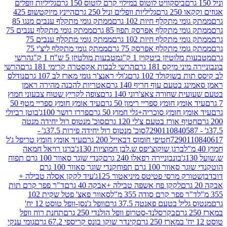
ביסקוויט לוטוס במילוי קרם לוטוס 150 גרם
גליליות וופלים
 גרם
גליליות וופלים וניל 250 גרם
היינץ מיוקטשופ 425
י מתקלף חיות 102 גרם
ממתק גומי מתקלף ענבים מנגו 85
י מתקלף אפרסק תפוז 85 גרם
ממתק גומי מתקלף ענבים 75
י מתקלף חיות 102 גרם
ממתק גומי מתקלף ענבים 75
י מתקלף אפרסק 75 גרם
ממתק גומי מתקלף ליצ'י 75
לוטיזן ביטקוין 1 ק"ג
מטבעות מולטיזן 5 ש"ח 1 ק"ג
הרשי
 מיקס 181 גרם
הרשי לבבות אקסטרה קרימי 181 גרם
הרשי
שוקולד 102 גרם
ג'ולי ראנצ'ר גומי מארז לב 107 גרם
נודלס
בטעם עוף חריף 140 גרם
אטריות להכנה מהירה ראמן
שחורה צאצ'רוני 140 גרם
צופה לקריץ שטוח צבעוני חמוץ
מץ חומץ ספריי רימון 50 גרם
עיד אומץ חומץ ספריי מטף 50
 חומץ סוכריה+גלי חמוץ 50 גרם
פררו רושר 100ג'
בוטן רביולי
ף אורז בטעם צ'לי 120 גרם
סוכ' מנטוס רול יחידה מנטה
סוכ' מנטוס רול יחידה פירות 37.5ג' -
72901
חטיפי חומוס דבאייל 200 גרם
עיד אומץ חומץ טריפל ג'ל
ברגן שוקוצ'יפס ש.לבן חמוציות 130ג'
ברגן רויאל חמאה
בונבוניירה רפאלו 240 גרם
קנדי שוגר סאוור 100 גרם תפוח
וור 100 גרם תפוח
קנדי שוגר סאוור 100 גרם
 מרסי פטיטס מיניאטור 125ג'
עיד לקקן אסלה טבילה +
לקקן פח אשפה טבילה +אבקה 40 גרם
ד"ר פפר קרם תות
 פפר קרם סודה 355 מ"ל
סאוור פאצ' פטל שקית 102
יל בטעם פאנטה 37.5 גרם
וופל ג'נסן-וופל טוסט 12 יח'
בקרסלנד-סטרופ וופל הולנדי 250 גרם
תחנת רוח וופל
קינדר שוקו בונס קריספי 67.2 גרם
גומי ענקי