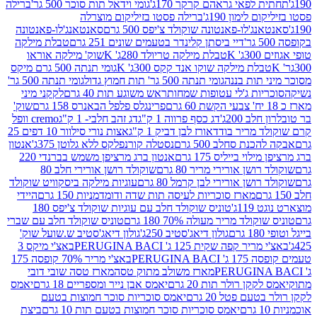
לפאי גראהם קרקר 170ג'
גומי וידאל תות סוכר 500 גר'
ברילה
לימון 190ג'
ברילה פסטו בזיליקום מוצרלה
ג'לו-פאנטונה שוקולד צ'יפס 500 גרם
סאנטאנג'לו-פאנטונה
דיי ביסתן קלינדר בטעמים שונים 251 גרם
טבלת מילקה
K
טבלת מילקה טריולד 280ג' K
שוק' מילקה אוראו
לת מילקה שוקו אנד קקס 300ג' K
גומי תנתה 500 גרם מיקס
 תות בננה
גומי תנתה 500 גר' תות חמוץ גדול
גומי תנתה 500 גר'
יות ג'לי עטופות שמחות
ראש משוגע תות 40 גרם
לקקני מיני
פרינגלס פלפל הבאנרס 158 גרם
שוק'
 200ג'
דג כסף פרווה 1 ק"ג
דג זהב חלבי- 1 ק"ג
cremo וופל
 מריר בודד
אורז לבן דביק 1 ק"ג
אצות נורי סילוור 10 דפים 25
נת סחלב 500 גרם
נסטלה קורנפלקס ללא גלוטן 375ג'
אנטון
וי בייליס 175 גרם
אנטון ברג מרציפן משמש בברנדי 220
שן אורירי מריר 80 גרם
שוקולד רושן אורירי חלב 80
ושן אורירי לבן קרמל 80 גרם
עוגיות מילקה ביסקוויט שוקולד
מארז סוכריות לעיסה תות שדה ודומדמניות 150 גרם
היידי
1ג'
טוניס שוקולד חלב עם עוגיות שוקולד צ'יפס 180
לד מריר מעולה 70% 180 גרם
טוניס שוקולד חלב עם שברי
גולון דיאג'סטיב 250ג'
גולון דיאג'סטיב ש.שועל שוק'
 קפה שקית 125 ג' PERUGINA BACI
באצ'י מיקס 3
PERUGINA
באצ'י מריר 70% קופסה 175
מארז משולב מתוק טסה
מארז טסה שובי דובי
קן רולר תות 20 גרם
יאמס אבן נייר ומספריים 18 גרם
יאמס
עם פטל 20 גרם
יאמס סוכריות סוכר חמוצות בטעם
יאמס סוכריות סוכר חמוצות בטעם תות 10 גרם
ביצת