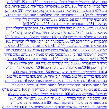
גליליות וופל במילוי קרם בראוניז 150 גרם FLIS
גליליות
יל 150 גרם FLIS
סוכריות ממולאות בטעם פירות בים
סוכריות ממולאות בטעם חלב קפה קפה לייק 351 גרם
רושן
351 גרם
סוכריות טופי ממולאות בטעם חלב כוס חלב 150
ולד רושן עם בוטנים 38 גרם
רושן סוכריות ג'לי קרייזי
סוכריות טופי כוס חלב 305 גרם MILKY
ושו סוכריות טופי חלב קורובקה 205 גרם
חטיף שוקולד רושן
לה 43 גרם
חטיף שוקולד רושן ממולא קרם קרמל 43
ולא בטעם שוקולד לבן 8 גרם
מזרק שוקולד חלב אגוזי לוז 60
לד חלב לבן 60 גרם
קינדר הפי היפו אגוזי לוז חמישייה 105
מס קרמל מלוח 200ג' K
אם אנד אם קריספי 170ג'
אמ אנד
גונץ סנטה קלאוס ביירן מינכן (אדום) 85 גרם
גונץ סנטה
ד (צהוב) 85 גרם
סוכ' מנטוס מנטה 29.7 גרם
מנטוס פירות
ק או לוק גומי נקניקייה 100 גרם
גומי כובע כחול 500 גרם
גולון
ית 600ג'
קינדר קינדריני מאגדת 100 גרם
אוראו מצופה
'
אוראו מצופה שוקולד חלב 246ג' - K
אוראו גלידה גליל
ילקה עוגיות סנסיישן אוראו 156 גרם
אבקת קקאו 400
רים מזל טוב בצורת דובי ורוד 16 גרם
טופי כדורים מזל טוב
ם
טופי כדורים פורים שמח בצורת ליצן 16 גרם
סוכריות
70 גרם
סוכריות ג'לי בטעם ליצ'י 70 גרם
סוכריות ג'לי
גרם
מלו מרשמלו קאפקייק ממולא תות 100 גרם
מלו פלוס
יק ממולא 100 גרם
מלו מרשמלו קאפקייק שוקו ממולא
יות גומי בצורת עין כ50 יחידות 500 גרם
מארז סנטה 90
נס סוכריות חמוצות מאוד 60 גרם
סאוור מדנס סוכריות
סאוור מדנס סוכריות חמוצות מדנס 60 גרם
סוכריות