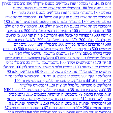
וצ'י ממתקי אורז ממולאים בטעם שוקולד 180 גרם
מוצ'י ממתק
180 גרם
מוצ'י ממתקי אורז ממולאים בטעם חמאת
מוצ'י ממתקי אורז ממולאים בטעם קרמל מלוח 180
תק אורז בטעם פנקייק עם מייפל 180 גרם
מוצ'י ממתק אורז
18 גרם
מוצ'י ממתק אורז בטעם עוגת גבינה ותותים 180
תק אורז בטעם תה מאצ'ה וחלב 180 גרם
אמיצ'לי קרם חלב
סוכריות 100 גרם
ממרח דובאי פטל חלבי 500 גרם
קרמבה
פרורי קראמבל 400 גרם
רוטב פירות יער 300 מ"ל
רוטב
 300 מ"ל
רוטב נוצ'יטלו חלבי 300 מ"ל
מלית פירות יער
דבן אמרנה בסירופ 300 גרם
מילוי קינמון 500 גרם
קרם
קרמו ריו 500 גרם
קרם פטל למילוי מקרון 500 ג'
סניידרס
טעם צ'דר 319 גרם
מלו מרשמלו טוויסט מילוי תפוח 63
לו טוויסט מילוי תפוז 63 גרם
לקקן פיןפופ-פירות צובע לשון
מרשמלו גלידה 100 גרם
מרשמלו גלידה 25 גרם
מלו פלוס
עוני 100 גרם
מלו פלוס מרשמלו מיני ורוד לבן 100 גרם
מלו
 מילוי תות 63 גרם
שוקולד דובאי 60 גרם
לואקר אגוז 90
ו 90 גרם
לקקן פיןפופ 10 יח' 170 גרם
אוראו קלאסי מארז
לוקיטוס סוכריות על מקל בטעמי פירות 120
סוכריות על מקל חמוצות 120 גרם
מארס שלישייה
פירות יער 38 גרם
סוכריה על מקל בטעמים 22 גרם
NIK L
מסטיק חמישיות בטעמים 21.5 גרם
מסטיק
מזוודת הממתקים של מקס וטסה
מאפין דובאי
יה XL מסטיק אבטיח 250 מ"ל
משקה אנרגיה XL
2 מ"ל
גם דיפ בטעם תות 67 גרם
גם דיפ בטעם פטל 67
ס ריינבואו פירות 37.5 גרם
טובלרון חלב 360ג'
לקריץ ונקו