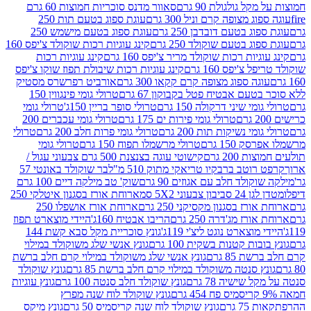
 גולגולת 90 גרם
סאוור מדנס סוכריות חמוצות 60 גרם
 מצופה קרם וניל 300 גרם
עוגת ספוג בטעם תות 250
 בטעם דובדבן 250 גרם
עוגת ספוג בטעם מישמש 250
ג בטעם שוקולד 250 גרם
קינג עוגיות רכות שוקולד צ'יפס 160
יות רכות שוקולד מריר צ'יפס 160 גרם
קינג עוגיות רכות
'יפס 160 גרם
קינג עוגיות רכות שיבולת תפוז שוקו צ'יפס
ה ספוג מצופה קרם קקאו 300 גרם
אורביט רפרשרס מסטיק
עם אבטיח פטל בקבוקון 67 גרם
טרולי גומי פינגווין 150
י שיני דרקולה 150 גרם
טרולי סופר בריין 150ג'
טרולי גומי
טרולי גומי פירות ים 175 גרם
טרולי גומי עכברים 200
י נשיקות תות 200 גרם
טרולי גומי פרות חלב 200 גרם
טרולי
150 גרם
טרולי מרשמלו תפוח 150 גרם
טרולי גומי
200 גרם
קישוטי עוגה בצנצנת 500 גרם צבעוני עגול /
טב ברבקיו טריאקי מתוק 510 מ"ל
בר שוקולד באונטי 57
ולד חלב עם אגוזים 90 גרם
שוק' טב מילקה דיים 100 גרם
יבון צבעוני 5X2 סמ
ארוחת אורז בסגנון איטלקי 250
ז בסגנון מקסיקני 250 גרם
ארוחת אורז אושפלו 250
ז מג'דרה 250 גרם
הריבו אבטיח 160ג'
היידי מוצארט תפוז
וצארט נוגט ליצ'י 119ג'
גונץ סוכריית מקל סבא קשת 144
ת קטנות בשקית 100 גרם
גונץ אנשי שלג משוקולד במילוי
85 גרם
גונץ אנשי שלג משוקולד במילוי קרם חלב ברשת
 סנטה משוקולד במילוי קרם חלב ברשת 85 גרם
גונץ שוקולד
שישיה 78 גרם
גונץ שוקולד חלב סנטה 100 גרם
גונץ עוגיות
גונץ שוקולד לוח שנה מפרץ
גרם
גונץ שוקולד לוח שנה קריסמיס 50 גרם
גונץ מיקס