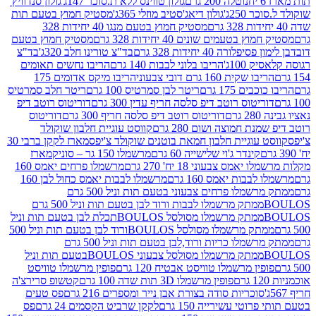
נוטלה 200 גרם
גולון טווינס ללא ת.סוכר 147ג'
גולון סנדוויץ'
250ג'
גולון דיאג'סטיב מוזלי 365ג'
מסטיק חמוץ בטעם תות
מסטיק חמוץ בטעם מנגו 40 יחידות 328
 בטעמים שונים 40 יחידות 328 גרם
מסטיק חמוץ בטעם
רה 40 יחידות 328 גרם
בד"צ טורינו חלב 320ג'
בד"צ
100ג'
הריבו בלוני לבבות 140 גרם
הריבו נחשים תאומים
שקית 160 גרם דובי צבעוני
הריבו מיקס אדומים 175
ים 175 גרם
ריטר לבן סמרטיס 100 גרם
ריטר חלב סמרטיס
יטוס רוטב דיפ סלסה חריף עדין 300 גרם
דוריטוס רוטב דיפ
ם
דוריטוס רוטב דיפ סלסה חריף 300 גרם
דוריטוס
ת חמוצה ושום 280 גרם
קווסט עוגיית חלבון שוקולד
 עוגיית חלבון חמאת בוטנים שוקולד צ'יפס
מארז לקקן ברבי 30
קינדר ג'וי שלישייה 60 גרם
מרשמלו 150 גר – סוניק
מארז
מס צבעוני 18 יח' 270 גרם
מרשמלו פרחים יאמס 160
בבות יאמס 160 גרם
מרשמלו לבבות יאמס כחול לבן 160
ממתק מרשמלו פרחים צבעוני בטעם תות וניל 500 גרם
ממתק מרשמלו לבבות ורוד לבן בטעם תות וניל 500 גרם
ממתק מרשמלו מסולסל BOULOSתכלת לבן בטעם תות וניל
ממתק מרשמלו מסולסל BOULOSורוד לבן בטעם תות וניל 500
ממתק מרשמלו כריות ורוד,לבן בטעם תות וניל 500 גרם
ממתק מרשמלו מסולסל צבעוני BOULOSבטעם תות וניל
ין מרשמלו טוויסט אבטיח 120 גרם
פופין מרשמלו טוויסט
פופין מרשמלו 3D תות שדה 100 גרם
קטשופ סרירצ'ה
סוכריות סודה בצורת אבן נייר ומספרים 216 גרם
פס טעים
טי עשירייה 150 גרם
לקקן שרביט הקסמים 24 גרם
פס