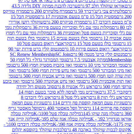
פצות בום מיקס 4 טעמים 4 גרם
אוראו אפרסק 97
ולד חלב 97 גרם
ערכה להכנת ממתק DIY גלידה 43.5
בי ג'ינג'רברד 59 גרם
ממרח מלטיזרס 200 גרם
ממרח טוויקס
בל 15 ס"מ בטעם אוכמניות 17 גרם
מסטיק חבל 15
בן 17 גרם
ממרח סניקרס 200 גרם
שוקולד רושן אורירי
מקלות גומי עם ג'לי וסוכריות בטעם פירות 36 גרם
מקלות גומי
ריות בטעם פטל ואוכמניות 36 גרם
מקלות גומי עם ג'לי חמוץ
רם
גומי בולז בטעם ענבים 15 גרם
גומי בולז בטעם תות
בולז בטעם פטל 15 גרם
קראנצ'י רואופ בטעם פטל 10
רואופ בטעם פירות 10 גרם
מנטוס קלין ברט פירות יער 90
ין ברט' מנטה 90 גרם
SC Join
SC Renew Membership
M
ממתק אצבעוני 7.5 גרם
גומי המבורגר גדול+ ג'ל חמוץ 50
גר מיני 10 גרם
גומי ואוו בקבוק מסטיק חמוץ 500 גרם
גומי
גר 500 גרם
גומי ואוו נחש פירות חמוץ 500 גרם
גומי ואוו
מוץ 500 גרם
גומי ואוו כריש אבטיח חמוץ 500 גרם
גומי
ות 500 גרם
גומי ואוו נחש אנקונדה 500 גרם
גומי ואוו כובע
רם
ראש ג'לי אבטיח 8 גרם
סוכ' מנטוס רול יחידה
אורביט גומי לעיסה ללא סוכר בטעם תפוח 14
תות 8 גרם
ראש ג'לי פטל 8 גרם
ראש ג'לי דובדבן 8
עם חמאה קופסת פח ורדים 114 גרם
עוגיות טעם חמאה
 114 גרם
רול וופל מאסטר 400 גרם
וופל מאסטר גריף
ון מגה שוקו 145ג'
מילקה טבלה פטל 100ג'-K
מילקה טבלה
ג' - K
מילקה טבלה אגוז שלם 95ג'-K
מילקה קייק אנד
מילקה טבלה צימוק אגוז 90ג'-K
מילקה טבלה דובדבן 100ג' -
ת שוקולד באהבה 48 גרם
לבבות שוקולד בקופסא יהלום