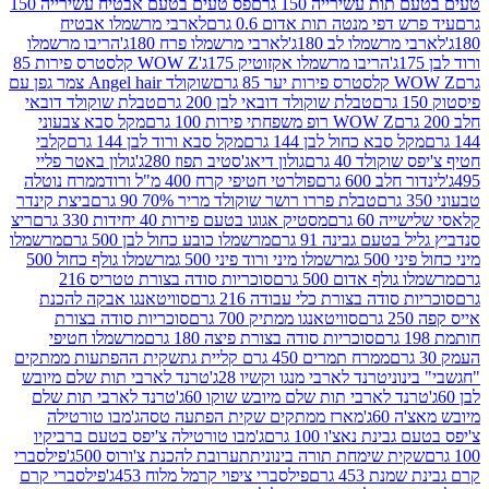
ת עשירייה 150 גרם
פס טעים בטעם אבטיח עשירייה 150
דפי מנטה תות אדום 0.6 גרם
לארבי מרשמלו אבטיח
מרשמלו לב 180ג'
לארבי מרשמלו פרח 180ג'
הריבו מרשמלו
הריבו מרשמלו אקזוטיק 175ג'
WOW Z קלסטרס פירות 85
 85 גרם
שוקולד Angel hair צמר גפן עם
טבלת שוקולד דובאי לבן 200 גרם
טבלת שוקולד דובאי
WOW Z רופ משפחתי פירות 100 גרם
מקל סבא צבעוני
 סבא כחול לבן 144 גרם
מקל סבא ורוד לבן 144 גרם
קלבי
ולד 40 גרם
גולון דיאג'סטיב תפוז 280ג'
גולון באטר פליי
ב 600 גרם
פולרטי חטיפי קרח 400 מ"ל ורוד
ממרח נוטלה
טבלת פררו רושר שוקולד מריר 70% 90 גרם
ביצת קינדר
60 גרם
מסטיק אגוגו בטעם פירות 40 יחידות 330 גרם
ריצ
טעם גבינה 91 גרם
מרשמלו כובע כחול לבן 500 גרם
מרשמלו
50 ג
מרשמלו מיני ורוד פיני 500 ג
מרשמלו גולף כחול 500
לף אדום 500 גרם
סוכריות סודה בצורת טטריס 216
סודה בצורת כלי עבודה 216 גרם
סוויטאנגו אבקה להכנת
סוויטאנגו ממתיק 700 גרם
סוכריות סודה בצורת
סוכריות סודה בצורת פיצה 180 גרם
מרשמלו חטיפי
ממרח תמרים 450 גרם קליית גת
שקית ההפתעות ממתקים
וני
טרנד לארבי מנגו וקשיו 28ג'
טרנד לארבי תות שלם מיובש
ד לארבי תות שלם מיובש שוקו 60ג'
טרנד לארבי תות שלם
6ג'
מארז ממתקים שקית הפתעה טסה
ג'מבו טורטילה
נת נאצ'ו 100 גרם
ג'מבו טורטילה צ'יפס בטעם ברביקיו
ית שימחת תורה בינונית
תערובת להכנת צ'ורוס 500ג'
פילסברי
 453 גרם
פילסברי ציפוי קרמל מלוח 453ג'
פילסברי קרם