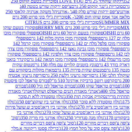
2 גרם I LOVE YOU
סוכריות בטעם קוקוס 250
ינגר קוקוס 250 גרם
צ'יפס ירקות שורש בטטה 40ג
רקות שורש סלק 40ג' -אורגני
הל משקה אנרגיה קלאסי 250
 שוקו חום 200ג'- K
סוכריות ג'ילי בוני פרוט 200 גרם
SUM
סוכריות ג'ילי בוני פרוט 200 גרם CITRUS
ילי בוני פרוט 200 גרם BERRY MIX
פופקורן בטעם שוקו
פופקורן בטעם קרמל 60 גרם OISHI
פופפולי פופקורן מוכן
פופפולי פופקורן מוכן מתוק מלוח 142 גרם
פופפולי
פלפל מלח ים 142 גרם
פופפולי פופקורן מוכן קרמל 142
ופקורן מוכן גבינה נאצו 142 גרם
פופפולי פופקורן מוכן צדר
פופפולי פופקורן מוכן צדר חלפיניו 142 גרם
פופפולי פופקורן
גרם
פופפולי פופקורן מוכן חמאה 142 גרם
קינדר בואנו
ם
גונץ בוטנים קלויים עם מלח 150 גר'
מנטוס שקית
מנטוס שקית פירות 135 גרם
מארז מקלות ביסקוויט עם
גרם
זריפה גרעיני דלעת 250 גרם
זריפה גרעיני אבטיח
ט רוטב ברביקיו אורגינל 510 מ"ל
פבורס טראפל לבן פיסטוק
טראפל שוקו 100ג'
פבורס טראפל לבן וניל 100ג'
פבורס
ג'
אנרג'י מאגדת דגנים טראפלס ושוקולד
אנרג'י מאגדת
ר
נסקוויק אבקת תות 350ג'
גולון טוסטדה ללא ת.סוכר
וסטדה ללא סוכר 350ג'
גולון אורגני ביו שוקוצ'יפס 150ג'
גולון
אג'סטיב צ'יה 270ג'
גולון אורגני ביו דיאג'סטיב ש.שועל פירות
אורגני ביו דיאג'סטיב ש.שועל שוקו 270ג'
גולון אורגני ביו
גולון מגה סנדוויץ' 250ג'
גולון אורגני ביו מריה 350ג'
סוכ'
ברים מוזרים 120ג'
סוכ' צ'ופה צ'ופס דברים מוזרים
צופס סוכ על מקל חמוץ 120ג'
ברילה פסטו ריקוטה א.מלך