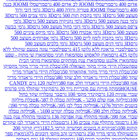
מרשמלו JOOMI לב אדום 400 גרם
מרשמלו JOOMI בננה
JOOM פטריה ורודה 400 גרם
3D גו'מי דובי ורוד
3D גו'מי בקבוק תות 500 גרם
3D גו'מי צבים 500 גרם
3D
 500 גרם
3D גו'מי נקניקיה מעוצב 500 גרם
3D גו'מי
גרם
3D גו'מי דובי כחול מעוצב 500 גרם
3D גו'מי כבשה
3D גו'מי אבטיח 500 גרם
3D גו'מי מיקס עיניים 500
3D גו'מי אפרוחים מעוצב 500
3D גו'מי כלבים מעוצב 500
ראוניז ללא גלוטן 415 גרם
פילסברי עוגה בטעם שוקולד ללא
מארז קלאסוש טסה
מארז חגיגי טסה
מארז שי מתוק - שפע
אלגנט טסה
מארז ענק ממתקים טסה
מארז מותגי הבית
ידי מריר מקור וונצואלה 50ג'
טבלת היידי מריר מקור מקסיקו
ידי מריר מקור אקוואדור 50ג'
טבלת היידי גראנדור מריר
לת היידי גראנדור חלב שקד 80ג'
טבלת היידי גראנדור מריר
ת היידי גראנדור חלב אגוז 80ג'
רולטה 120 גרם CANDY
תק פירות עם סוכריית נייר 20 גרם
קינדר שוקולד מיני פרנדס
רם
קינדר מקסי 100 גרם
בר טובלרון שקד כחול
וז שלם 250ג' - K
מילקה טבלה לו 87ג'-K
טבלת מילקה
2ג'-K
מילקה בבלי לבן 95ג'-K
מילקה טבלה מריר 90ג'-
חלב 90ג'-K
מילקה טבלה יוגורט 100ג' - K
מילקה טבלה
גומי מתקלף ענק אפרסק 136 גרם
גומי מתקלף ענק בננה
י מתקלף ענק ענבים 136 גרם
טבלת היידי גראנדור לבן שקדים
סניקרס ח.בוטנים חמישייה קרימי 182.5ג'
ריץ קרקר 200
סי מריר 250 גרם
הריבו זהב מקסי דובונים 375ג'
מארז ספר
ומי בליסטר תירס 100 גרם
פרח שוקולד 18 גרם באריזה