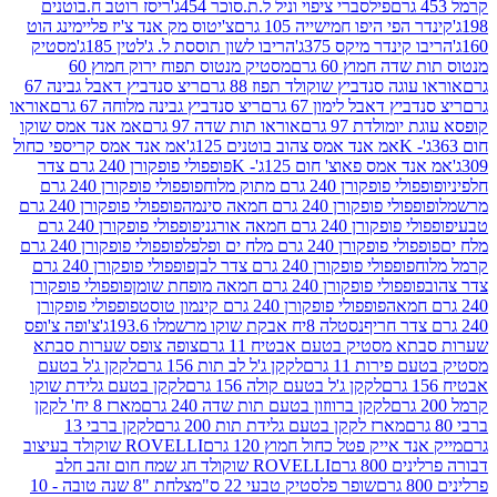
פילסברי ציפוי וניל ל.ת.סוכר 454ג'
ריסז רוטב ח.בוטנים
פי היפו חמישייה 105 גרם
צ'יטוס מק אנד צ'יז פליימינג הוט
ינדר מיקס 375ג'
הריבו לשון תוססת ל. ג'לטין 185ג'
מסטיק
ה חמוץ 60 גרם
מסטיק מנטוס תפוח ירוק חמוץ 60
גה סנדביץ שוקולד תפוז 88 גרם
ריצ סנדביץ דאבל גבינה 67
ץ דאבל לימון 67 גרם
ריצ סנדביץ גבינה מלוחה 67 גרם
אוראו
מולדת 97 גרם
אוראו תות שדה 97 גרם
אמ אנד אמס שוקו
אמ אנד אמס צהוב בוטנים 125ג'
אמ אנד אמס קריספי כחול
אמס פאוצ' חום 125ג'- K
פופפולי פופקורן 240 גרם צדר
פופקורן 240 גרם מתוק מלוח
פופפולי פופקורן 240 גרם
י פופקורן 240 גרם חמאה סינמה
פופפולי פופקורן 240 גרם
רן 240 גרם חמאה אורגני
פופפולי פופקורן 240 גרם
פופקורן 240 גרם מלח ים ופלפל
פופפולי פופקורן 240 גרם
פופפולי פופקורן 240 גרם צדר לבן
פופפולי פופקורן 240 גרם
פולי פופקורן 240 גרם חמאה מופחת שומן
פופפולי פופקורן
פופפולי פופקורן 240 גרם קינמון טוסט
פופפולי פופקורן
נסטלה 8יח אבקת שוקו מרשמלו 193.6ג'
צ'ופה צ'ופס
 מסטיק בטעם אבטיח 11 גרם
צופה צופס שערות סבתא
ירות 11 גרם
לקקן ג'ל לב תות 156 גרם
לקקן ג'ל בטעם
לקקן ג'ל בטעם קולה 156 גרם
לקקן בטעם גלידת שוקו
לקקן ברווזון בטעם תות שדה 240 גרם
מארז 8 יח' לקקן
מארז לקקן בטעם גלידת תות 200 גרם
לקקן ברבי 13
 אייק פטל כחול חמוץ 120 גרם
ROVELLI שוקולד בעיצוב
80 גרם
ROVELLI שוקולד חג שמח חום זהב חלב
שופר פלסטיק טבעי 22 ס"מ
צלחת "8 שנה טובה - 10