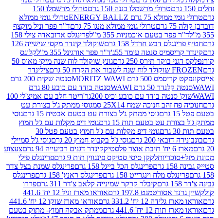
טרולי מרשמלו בננה 150 גרם
טרולי מרשמלו 150
לא 75 גרם ENERGY BALLZ
טרולי גומי ממולא
גרם
טרולי גומי ממולא מנגו 75 גרם
ד"ר פפר וניל מוקצף
 פפר בטעם אוכמניות 355 מ"ל
פרינגלס אדובאדה צילי 158
נגלס דבש חרדל 158 גרם
שוקולד קינדר מקסי שישייה 126
ריסמיס סנטה עומד 55ג'
ד"ר פפר אורגינל 355 מ"ל
קלוגס
 בוקר תירס 250 גרם
גונץ שוקולד לוח שנה מיקי מאוס 50
 את הקרח 50 גרם
צילינדר
50 גרם MORITZ WAWI
סנטה שקית 200 גרם
לנדר 50 גרם WAWI
סנטה בודד עם כובע 80 גרם
 סנטה בודד עם כובע וכיס 200גר'
ריטר חלב עם אמיצ'לי 100
 זהב חנוכה שמח 25X14 סמ
גוסי ממתק ג'ל בצורת עט
ם
גוסי ממתק ג'ל בצורת עט בטעם אבטיח 15 גרם
גוסי
ורת עט בטעם תות 15 גרם
גומי דיפ מקלות עם ג'ל חמוץ
ם
גומי דיפ מקלות עם ג'ל חמוץ בטעם פטל 30
דובאי 200 גרם
גוסי ג'ל בקבוק חמוץ 20 גרם
גוסי ג'ל סמיילי
וצר פלסטיק
קינדר דגנים רביעייה 94 גרם
צעצוע
סוכריות
לקקן סיסי סטיקס פינגווין תות 9 גרם
פרינגלס פילי
רם
פרינגלס הכל בייגל 158 גרם
פרינגלס שמנת בצל צדר
נגלס מלח וינגרייט 158 גרם
פרינגלס ראנץ' 158 גרם
פרינגלס
קיבלר קרקר שמינייה קלאב צ'דר 311 גרם
פררו
אסורטמנט 197.8 גרם
אוראו מארז וניל 12 יח' 441.6
ידה 12 יח' 331.2 גרם
אוראו מארז שוקו 12 יח' 441.6
ת 12 יח' 441.6 גרם
ממתק אבקה חמוץ- מתוק בטעם