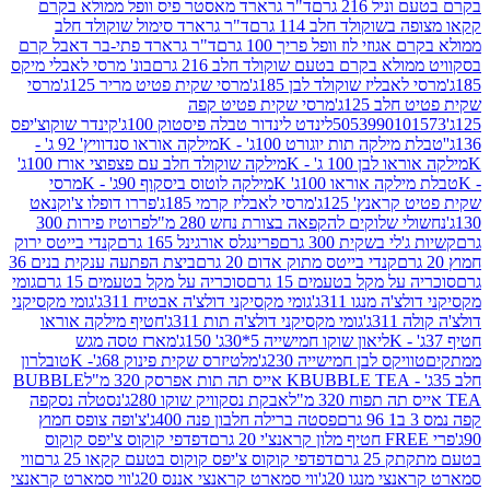
 216 גרם
ד"ר גרארד מאסטר פיס וופל ממולא בקרם
שוקולד חלב 114 גרם
ד"ר גרארד סימול שוקולד חלב
וזי לוז וופל פריך 100 גרם
ד"ר גרארד פתי-בר דאבל קרם
לא בקרם בטעם שוקולד חלב 216 גרם
בונ' מרסי לאבלי מיקס
בליז שוקולד לבן 185ג'
מרסי שקית פטיט מריר 125ג'
מרסי
ב 125ג'
מרסי שקית פטיט קפה
505399010
לינדט לינדור טבלה פיסטוק 100ג'
קינדר שוקוצ'יפס
ילקה תות יוגורט 100ג' - K
מילקה אוראו סנדוויץ' 92 ג' -
בן 100 ג' - K
מילקה שוקולד חלב עם פצפוצי אורז 100ג'
ה אוראו 100ג' K
מילקה לוטוס ביסקוף 90ג' - K
מרסי
אנץ' 125ג'
מרסי לאבליז קרמי 185ג'
פררו דופלו צ'וקנאט
 שלוקים להקפאה בצורת נחש 280 מ"ל
פרוטיז פירות 300
י בשקית 300 גרם
פרינגלס אורגינל 165 גרם
קנדי בייטס ירוק
קנדי בייטס מתוק אדום 20 גרם
ביצת הפתעה ענקית בנים 36
ל מקל בטעמים 15 גרם
סוכריה על מקל בטעמים 15 גרם
גומי
 מנגו 311ג'
גומי מקסיקני דולצ'ה אבטיח 311ג'
גומי מקסיקני
ג'
גומי מקסיקני דולצ'ה תות 311ג'
חטיף מילקה אוראו
ליאון שוקו חמישייה 5*30ג' 150ג'
מארז טסה מגש
יקס לבן חמישייה 230ג'
מלטיזרס שקית פינוק 68ג'- K
טובלרון
BUBBLE TEA אייס תה תות אפרסק 320 מ"ל
BUBBLE
אבקת נסקוויק שוקו 280ג'
נסטלה נסקפה
פסטה ברילה חלבון פנה 400ג'
צ'ופה צופס חמוץ
דפדפי קוקוס צ'יפס קוקוס
2 גרם
דפדפי קוקוס צ'יפס קוקוס בטעם קקאו 25 גרם
ווי
 מנגו 20ג'
ווי סמארט קראנצי אננס 20ג'
ווי סמארט קראנצי