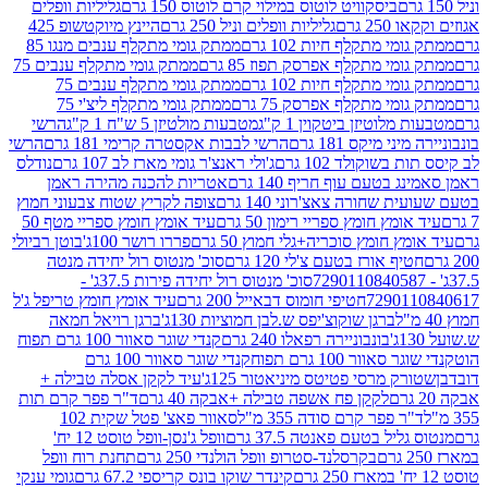
ביסקוויט לוטוס במילוי קרם לוטוס 150 גרם
גליליות וופלים
 גרם
גליליות וופלים וניל 250 גרם
היינץ מיוקטשופ 425
י מתקלף חיות 102 גרם
ממתק גומי מתקלף ענבים מנגו 85
י מתקלף אפרסק תפוז 85 גרם
ממתק גומי מתקלף ענבים 75
י מתקלף חיות 102 גרם
ממתק גומי מתקלף ענבים 75
י מתקלף אפרסק 75 גרם
ממתק גומי מתקלף ליצ'י 75
לוטיזן ביטקוין 1 ק"ג
מטבעות מולטיזן 5 ש"ח 1 ק"ג
הרשי
 מיקס 181 גרם
הרשי לבבות אקסטרה קרימי 181 גרם
הרשי
שוקולד 102 גרם
ג'ולי ראנצ'ר גומי מארז לב 107 גרם
נודלס
בטעם עוף חריף 140 גרם
אטריות להכנה מהירה ראמן
שחורה צאצ'רוני 140 גרם
צופה לקריץ שטוח צבעוני חמוץ
מץ חומץ ספריי רימון 50 גרם
עיד אומץ חומץ ספריי מטף 50
 חומץ סוכריה+גלי חמוץ 50 גרם
פררו רושר 100ג'
בוטן רביולי
ף אורז בטעם צ'לי 120 גרם
סוכ' מנטוס רול יחידה מנטה
סוכ' מנטוס רול יחידה פירות 37.5ג' -
72901
חטיפי חומוס דבאייל 200 גרם
עיד אומץ חומץ טריפל ג'ל
ברגן שוקוצ'יפס ש.לבן חמוציות 130ג'
ברגן רויאל חמאה
בונבוניירה רפאלו 240 גרם
קנדי שוגר סאוור 100 גרם תפוח
וור 100 גרם תפוח
קנדי שוגר סאוור 100 גרם
 מרסי פטיטס מיניאטור 125ג'
עיד לקקן אסלה טבילה +
לקקן פח אשפה טבילה +אבקה 40 גרם
ד"ר פפר קרם תות
 פפר קרם סודה 355 מ"ל
סאוור פאצ' פטל שקית 102
יל בטעם פאנטה 37.5 גרם
וופל ג'נסן-וופל טוסט 12 יח'
בקרסלנד-סטרופ וופל הולנדי 250 גרם
תחנת רוח וופל
קינדר שוקו בונס קריספי 67.2 גרם
גומי ענקי