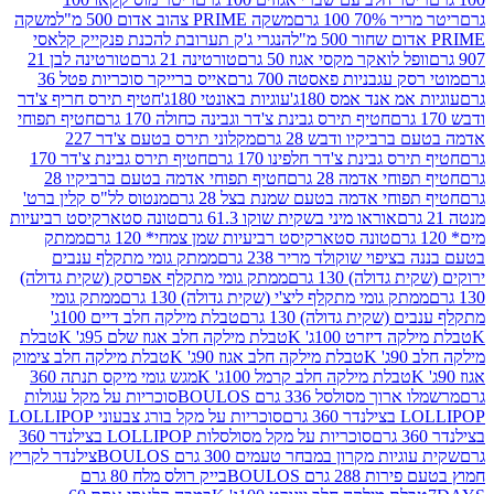
 100 גרם
משקה PRIME צהוב אדום 500 מ"ל
משקה
הנגרי ג'ק תערובת להכנת פנקייק קלאסי
ל לואקר מקסי אגוז 50 גרם
טורטינה 21 גרם
טורטינה לבן 21
 עגבניות פאסטה 700 גרם
אייס ברייקר סוכריות פטל 36
מ אנד אמס 180ג'
עוגיות באונטי 180ג'
חטיף תירס חריף צ'דר
חטיף תירס גבינת צ'דר וגבינה כחולה 170 גרם
חטיף תפוחי
ביקיו ודבש 28 גרם
מקלוני תירס בטעם צ'דר 227
 גבינת צ'דר חלפינו 170 גרם
חטיף תירס גבינת צ'דר 170
חי אדמה 28 גרם
חטיף תפוחי אדמה בטעם ברביקיו 28
וחי אדמה בטעם שמנת בצל 28 גרם
מנטוס לל"ס קלין ברט'
אוראו מיני בשקית שוקו 61.3 גרם
טונה סטארקיסט רביעיות
טונה סטארקיסט רביעיות שמן צמחי* 120 גרם
ממתק
יפוי שוקולד מריר 238 גרם
ממתק גומי מתקלף ענבים
דולה) 130 גרם
ממתק גומי מתקלף אפרסק (שקית גדולה)
ק גומי מתקלף ליצ'י (שקית גדולה) 130 גרם
ממתק גומי
(שקית גדולה) 130 גרם
טבלת מילקה חלב דיים 100ג'
דיזרט 100ג' K
טבלת מילקה חלב אגוז שלם 95ג' K
טבלת
K
טבלת מילקה חלב אגוז 90ג' K
טבלת מילקה חלב צימוק
טבלת מילקה חלב קרמל 100ג' K
מגש גומי מיקס תנתה 360
 מסולסל 336 גרם BOULOS
סוכריות על מקל עגולות
 גרם
סוכריות על מקל בורג צבעוני LOLLIPOP
סוכריות על מקל מסולסלות LOLLIPOP בצילנדר 360
ות מקרון במבחר טעמים 300 גרם BOULOS
צילנדר לקריץ
28 גרם BOULOS
בייק רולס מלח 80 גרם