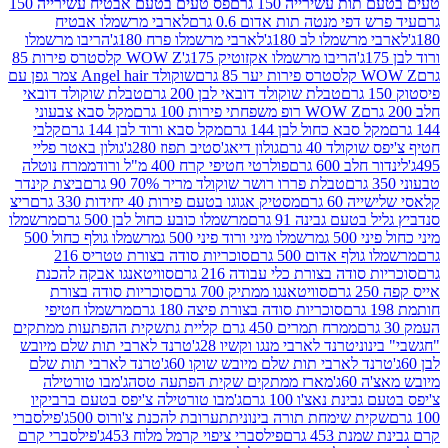
ת עשירייה 150 גרם
פס טעים בטעם אבטיח עשירייה 150
דפי מנטה תות אדום 0.6 גרם
לארבי מרשמלו אבטיח
מרשמלו לב 180ג'
לארבי מרשמלו פרח 180ג'
הריבו מרשמלו
הריבו מרשמלו אקזוטיק 175ג'
WOW Z קלסטרס פירות 85
 85 גרם
שוקולד Angel hair צמר גפן עם
טבלת שוקולד דובאי לבן 200 גרם
טבלת שוקולד דובאי
WOW Z רופ משפחתי פירות 100 גרם
מקל סבא צבעוני
 סבא כחול לבן 144 גרם
מקל סבא ורוד לבן 144 גרם
קלבי
ולד 40 גרם
גולון דיאג'סטיב תפוז 280ג'
גולון באטר פליי
ב 600 גרם
פולרטי חטיפי קרח 400 מ"ל ורוד
ממרח נוטלה
טבלת פררו רושר שוקולד מריר 70% 90 גרם
ביצת קינדר
60 גרם
מסטיק אגוגו בטעם פירות 40 יחידות 330 גרם
ריצ
טעם גבינה 91 גרם
מרשמלו כובע כחול לבן 500 גרם
מרשמלו
50 ג
מרשמלו מיני ורוד פיני 500 ג
מרשמלו גולף כחול 500
לף אדום 500 גרם
סוכריות סודה בצורת טטריס 216
סודה בצורת כלי עבודה 216 גרם
סוויטאנגו אבקה להכנת
סוויטאנגו ממתיק 700 גרם
סוכריות סודה בצורת
סוכריות סודה בצורת פיצה 180 גרם
מרשמלו חטיפי
ממרח תמרים 450 גרם קליית גת
שקית ההפתעות ממתקים
וני
טרנד לארבי מנגו וקשיו 28ג'
טרנד לארבי תות שלם מיובש
ד לארבי תות שלם מיובש שוקו 60ג'
טרנד לארבי תות שלם
6ג'
מארז ממתקים שקית הפתעה טסה
ג'מבו טורטילה
נת נאצ'ו 100 גרם
ג'מבו טורטילה צ'יפס בטעם ברביקיו
ית שימחת תורה בינונית
תערובת להכנת צ'ורוס 500ג'
פילסברי
 453 גרם
פילסברי ציפוי קרמל מלוח 453ג'
פילסברי קרם