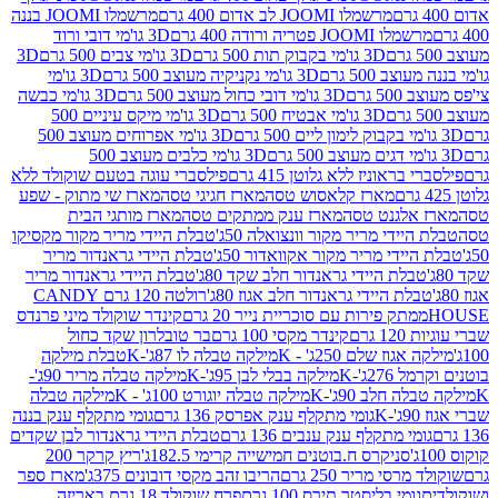
מרשמלו JOOMI לב אדום 400 גרם
מרשמלו JOOMI בננה
JOOM פטריה ורודה 400 גרם
3D גו'מי דובי ורוד
3D גו'מי בקבוק תות 500 גרם
3D גו'מי צבים 500 גרם
3D
 500 גרם
3D גו'מי נקניקיה מעוצב 500 גרם
3D גו'מי
גרם
3D גו'מי דובי כחול מעוצב 500 גרם
3D גו'מי כבשה
3D גו'מי אבטיח 500 גרם
3D גו'מי מיקס עיניים 500
3D גו'מי אפרוחים מעוצב 500
3D גו'מי כלבים מעוצב 500
ראוניז ללא גלוטן 415 גרם
פילסברי עוגה בטעם שוקולד ללא
מארז קלאסוש טסה
מארז חגיגי טסה
מארז שי מתוק - שפע
אלגנט טסה
מארז ענק ממתקים טסה
מארז מותגי הבית
ידי מריר מקור וונצואלה 50ג'
טבלת היידי מריר מקור מקסיקו
ידי מריר מקור אקוואדור 50ג'
טבלת היידי גראנדור מריר
לת היידי גראנדור חלב שקד 80ג'
טבלת היידי גראנדור מריר
ת היידי גראנדור חלב אגוז 80ג'
רולטה 120 גרם CANDY
תק פירות עם סוכריית נייר 20 גרם
קינדר שוקולד מיני פרנדס
רם
קינדר מקסי 100 גרם
בר טובלרון שקד כחול
וז שלם 250ג' - K
מילקה טבלה לו 87ג'-K
טבלת מילקה
2ג'-K
מילקה בבלי לבן 95ג'-K
מילקה טבלה מריר 90ג'-
חלב 90ג'-K
מילקה טבלה יוגורט 100ג' - K
מילקה טבלה
גומי מתקלף ענק אפרסק 136 גרם
גומי מתקלף ענק בננה
י מתקלף ענק ענבים 136 גרם
טבלת היידי גראנדור לבן שקדים
סניקרס ח.בוטנים חמישייה קרימי 182.5ג'
ריץ קרקר 200
סי מריר 250 גרם
הריבו זהב מקסי דובונים 375ג'
מארז ספר
ומי בליסטר תירס 100 גרם
פרח שוקולד 18 גרם באריזה