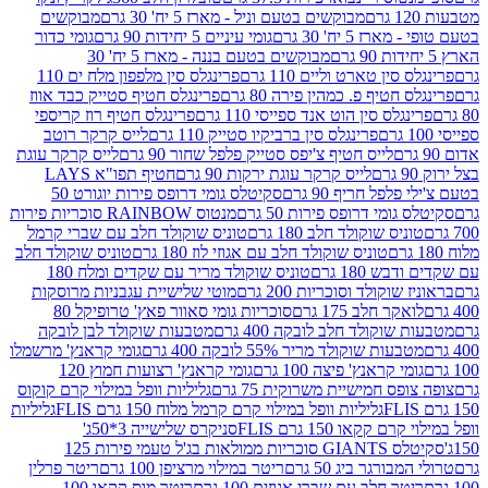
מבוקשים בטעם וניל - מארז 5 יח' 30 גרם
מבוקשים
5 יח' 30 גרם
גומי עיניים 5 יחידות 90 גרם
גומי כדור
מבוקשים בטעם בננה - מארז 5 יח' 30
ין טארט וליים 110 גרם
פרינגלס סין מלפפון מלח ים 110
חטיף פ. כמהין פירה 80 גרם
פרינגלס חטיף סטייק כבד אווז
לס סין הוט אנד ספייסי 110 גרם
פרינגלס חטיף רוז קריספי
פרינגלס סין ברביקיו סטייק 110 גרם
לייס קרקר רוטב
לייס חטיף צ'יפס סטייק פלפל שחור 90 גרם
לייס קרקר עוגת
לייס קרקר עוגת ירקות 90 גרם
חטיף תפו"א LAYS
פל חריף 90 גרם
סקיטלס גומי דרופס פירות יוגורט 50
ומי דרופס פירות 50 גרם
מנטוס RAINBOW סוכריות פירות
יס שוקולד חלב 180 גרם
טוניס שוקולד חלב עם שברי קרמל
טוניס שוקולד חלב עם אגוזי לוז 180 גרם
טוניס שוקולד חלב
 180 גרם
טוניס שוקולד מריר עם שקדים ומלח 180
וקולד וסוכריות 200 גרם
מוטי שלישיית עגבניות מרוסקות
ר חלב 175 גרם
סוכריות גומי סאוור פאץ' טרופיקל 80
וקולד חלב לובקה 400 גרם
מטבעות שוקולד לבן לובקה
ות שוקולד מריר 55% לובקה 400 גרם
גומי קראנץ' מרשמלו
י קראנץ' פיצה 100 גרם
גומי קראנץ' רצועות חמוץ 120
ס חמישיית משרוקית 75 גרם
גליליות וופל במילוי קרם קוקוס
גליליות וופל במילוי קרם קרמל מלוח 150 גרם FLIS
גליליות
קקאו 150 גרם FLIS
סניקרס שלישייה 3*50ג'
סקיטלס GIANTS סוכריות ממולאות בג'ל טעמי פירות 125
ורגר ביג 50 גרם
ריטר במילוי מרציפן 100 גרם
ריטר פרלין
ר חלב עם שברי אגוזים 100 גרם
ריטר מוס קקאו 100