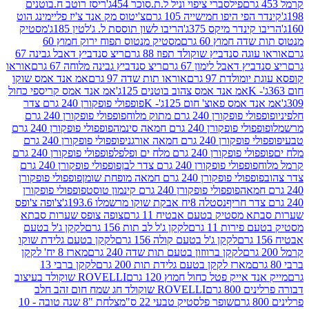
פילסברי ציפוי וניל ל.ת.סוכר 454ג'
ריסז רוטב ח.בוטנים
פי היפו חמישייה 105 גרם
צ'יטוס מק אנד צ'יז פליימינג הוט
ינדר מיקס 375ג'
הריבו לשון תוססת ל. ג'לטין 185ג'
מסטיק
ה חמוץ 60 גרם
מסטיק מנטוס תפוח ירוק חמוץ 60
גה סנדביץ שוקולד תפוז 88 גרם
ריצ סנדביץ דאבל גבינה 67
ץ דאבל לימון 67 גרם
ריצ סנדביץ גבינה מלוחה 67 גרם
אוראו
מולדת 97 גרם
אוראו תות שדה 97 גרם
אמ אנד אמס שוקו
אמ אנד אמס צהוב בוטנים 125ג'
אמ אנד אמס קריספי כחול
אמס פאוצ' חום 125ג'- K
פופפולי פופקורן 240 גרם צדר
פופקורן 240 גרם מתוק מלוח
פופפולי פופקורן 240 גרם
י פופקורן 240 גרם חמאה סינמה
פופפולי פופקורן 240 גרם
רן 240 גרם חמאה אורגני
פופפולי פופקורן 240 גרם
פופקורן 240 גרם מלח ים ופלפל
פופפולי פופקורן 240 גרם
פופפולי פופקורן 240 גרם צדר לבן
פופפולי פופקורן 240 גרם
פולי פופקורן 240 גרם חמאה מופחת שומן
פופפולי פופקורן
פופפולי פופקורן 240 גרם קינמון טוסט
פופפולי פופקורן
נסטלה 8יח אבקת שוקו מרשמלו 193.6ג'
צ'ופה צ'ופס
 מסטיק בטעם אבטיח 11 גרם
צופה צופס שערות סבתא
ירות 11 גרם
לקקן ג'ל לב תות 156 גרם
לקקן ג'ל בטעם
לקקן ג'ל בטעם קולה 156 גרם
לקקן בטעם גלידת שוקו
לקקן ברווזון בטעם תות שדה 240 גרם
מארז 8 יח' לקקן
מארז לקקן בטעם גלידת תות 200 גרם
לקקן ברבי 13
 אייק פטל כחול חמוץ 120 גרם
ROVELLI שוקולד בעיצוב
80 גרם
ROVELLI שוקולד חג שמח חום זהב חלב
שופר פלסטיק טבעי 22 ס"מ
צלחת "8 שנה טובה - 10