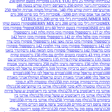
2 גרם I LOVE YOU
סוכריות בטעם קוקוס 250
ינגר קוקוס 250 גרם
צ'יפס ירקות שורש בטטה 40ג
רקות שורש סלק 40ג' -אורגני
הל משקה אנרגיה קלאסי 250
 שוקו חום 200ג'- K
סוכריות ג'ילי בוני פרוט 200 גרם
SUM
סוכריות ג'ילי בוני פרוט 200 גרם CITRUS
ילי בוני פרוט 200 גרם BERRY MIX
פופקורן בטעם שוקו
פופקורן בטעם קרמל 60 גרם OISHI
פופפולי פופקורן מוכן
פופפולי פופקורן מוכן מתוק מלוח 142 גרם
פופפולי
פלפל מלח ים 142 גרם
פופפולי פופקורן מוכן קרמל 142
ופקורן מוכן גבינה נאצו 142 גרם
פופפולי פופקורן מוכן צדר
פופפולי פופקורן מוכן צדר חלפיניו 142 גרם
פופפולי פופקורן
גרם
פופפולי פופקורן מוכן חמאה 142 גרם
קינדר בואנו
ם
גונץ בוטנים קלויים עם מלח 150 גר'
מנטוס שקית
מנטוס שקית פירות 135 גרם
מארז מקלות ביסקוויט עם
גרם
זריפה גרעיני דלעת 250 גרם
זריפה גרעיני אבטיח
ט רוטב ברביקיו אורגינל 510 מ"ל
פבורס טראפל לבן פיסטוק
טראפל שוקו 100ג'
פבורס טראפל לבן וניל 100ג'
פבורס
ג'
אנרג'י מאגדת דגנים טראפלס ושוקולד
אנרג'י מאגדת
ר
נסקוויק אבקת תות 350ג'
גולון טוסטדה ללא ת.סוכר
וסטדה ללא סוכר 350ג'
גולון אורגני ביו שוקוצ'יפס 150ג'
גולון
אג'סטיב צ'יה 270ג'
גולון אורגני ביו דיאג'סטיב ש.שועל פירות
אורגני ביו דיאג'סטיב ש.שועל שוקו 270ג'
גולון אורגני ביו
גולון מגה סנדוויץ' 250ג'
גולון אורגני ביו מריה 350ג'
סוכ'
ברים מוזרים 120ג'
סוכ' צ'ופה צ'ופס דברים מוזרים
צופס סוכ על מקל חמוץ 120ג'
ברילה פסטו ריקוטה א.מלך