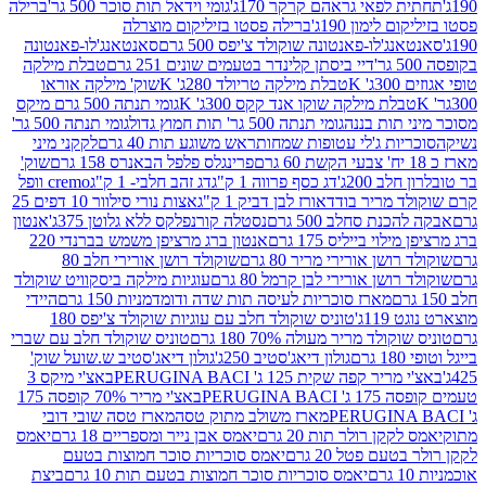
לפאי גראהם קרקר 170ג'
גומי וידאל תות סוכר 500 גר'
ברילה
לימון 190ג'
ברילה פסטו בזיליקום מוצרלה
ג'לו-פאנטונה שוקולד צ'יפס 500 גרם
סאנטאנג'לו-פאנטונה
דיי ביסתן קלינדר בטעמים שונים 251 גרם
טבלת מילקה
K
טבלת מילקה טריולד 280ג' K
שוק' מילקה אוראו
לת מילקה שוקו אנד קקס 300ג' K
גומי תנתה 500 גרם מיקס
 תות בננה
גומי תנתה 500 גר' תות חמוץ גדול
גומי תנתה 500 גר'
יות ג'לי עטופות שמחות
ראש משוגע תות 40 גרם
לקקני מיני
פרינגלס פלפל הבאנרס 158 גרם
שוק'
 200ג'
דג כסף פרווה 1 ק"ג
דג זהב חלבי- 1 ק"ג
cremo וופל
 מריר בודד
אורז לבן דביק 1 ק"ג
אצות נורי סילוור 10 דפים 25
נת סחלב 500 גרם
נסטלה קורנפלקס ללא גלוטן 375ג'
אנטון
וי בייליס 175 גרם
אנטון ברג מרציפן משמש בברנדי 220
שן אורירי מריר 80 גרם
שוקולד רושן אורירי חלב 80
ושן אורירי לבן קרמל 80 גרם
עוגיות מילקה ביסקוויט שוקולד
מארז סוכריות לעיסה תות שדה ודומדמניות 150 גרם
היידי
1ג'
טוניס שוקולד חלב עם עוגיות שוקולד צ'יפס 180
לד מריר מעולה 70% 180 גרם
טוניס שוקולד חלב עם שברי
גולון דיאג'סטיב 250ג'
גולון דיאג'סטיב ש.שועל שוק'
 קפה שקית 125 ג' PERUGINA BACI
באצ'י מיקס 3
PERUGINA
באצ'י מריר 70% קופסה 175
מארז משולב מתוק טסה
מארז טסה שובי דובי
קן רולר תות 20 גרם
יאמס אבן נייר ומספריים 18 גרם
יאמס
עם פטל 20 גרם
יאמס סוכריות סוכר חמוצות בטעם
יאמס סוכריות סוכר חמוצות בטעם תות 10 גרם
ביצת