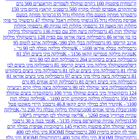
ק 100 ג'
קרם שוקולד לשמרים וקראנצ'ים 500 גרם
רסו למילוי מקרון 500 גרם
פניני קראנץ מיקס מיני 150
תק בטעם מלון מתקלף גדול 135ג'
טרנד ממתק בטעם
גדול 135ג'
פוקי מקלות דאבל שוקולד 47 גרם
שוק' בר פוקי
 33 גרם
פוקי מקלות לבן עוגיות 40 גרם
פוקי מקלות
רם
מילקה ביצה חלב עם כפית 136 גרם
שוקולד מילקה
 גרם
מילקה ביצה אוראו עם כפית 128 גרם
שוקולד מילקה
גרם
מילקה בבלי חלב 90ג'-K
מילקה ארנב לוטוס 95
ה אוראו 100ג' - K
שוקולד מילקה טבלה לבן 90 גר' -
ה סנסיישן קקאו 156ג' - K
מילקה מיני ביצים חלב 81
ים ביסקוויט 264 גרם
מילקה חום לבן 90 גרם
ולד מילקה מיני ביצים קריספי 81 גרם
מילקה מיני ביצים לבן
מילקה מיני ביצים ש.לבן 81 גרם
מילקה מיני ביצים ביסקוויט
 ביצה מילוי מיני ביצים 97 גרם
מילקה מיני ביצים אוראו 81
י ביצים דאיים 81 גרם
מילקה קרם אגוזים 85 גרם
קה ביצי שוקולד לבן 90 גרם
מילקה ביצה מילוי קרם רביעייה
דור מיני ביצים שוקולד מריר 100 גרם
קוטדור ביצים שוקולד
טבלת מילקה ביסקוויט קרם 100ג' - K
מילקה טבלה תות
נדר חלב במילוי קרם קקאו 46.8 גרם
בונ' היידי מאונטן פטל
סי אגוזים 100ג'
שוקולד מילקה טבלה ג'לי 250 גר'-K
מילקה
פאוס 260ג' - K
ליאון שוקולד לבן חמישייה 5*30ג'
וגיות שוקוצי'פס צימוק 135ג' - K
גומי בננה כ 30 גרם
בר
 חלב פיסטוק וקדאיף 145 גרם
קוביות אפיפית במילוי קרם
 כרמית 200 גרם
מרשמלו JOOMI מיני גולף לבן 400
400 גרם
מרשמלו JOOMI מיני גולף