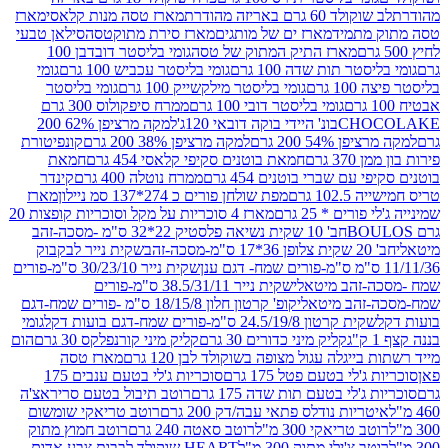
ד 60 גרם באריזה מהודרת
מארז טסה מנות קלאסי
מארז
מתמיד
מארז ים של מותגים
מארז סירת מתוקטסה
סילאן טבעי
מארז התיק המתוק של טסה
גומי בליסטר דובדבן 100
טר תות שדה 100 גרם
גומי בליסטר עכביש 100 גרם
גומי
 גרם
גומי בליסטר מילקשייק 100 גרם
גומי בליסטר
גומי בליסטר דובי 100 גרם
ממרח סיפקולוס 300 גרם
CHO
בונ' היידי בוקה דובאי 120ג'
למקה מרציפן 62% 200
54% 200 גרם
למקה מרציפן 38% 200 גרם
קונפיטורת
3 גרם
חמאת בוטנים סקיפי קלאסי 454 גרם
חמאת
עם שברי בוטנים 454 גרם
ממרח נוטלה 400 גרם
קינדר
10 גרם
מפת שולחן פורים כ 274*137 סמ ניילון
מארז
רים * 25 גרם
מארז 4 סוכריות על מקל וסוכריות קופצות 20
חב' 10 שקית נשיאה פלסטיק 22*32 ס"מ -מסכה-זהב
כה-זהב
שקית נייר לבקבוק
שקית נייר 30/23/10 ס"מ-פורים
-זהב מיטאלי
שקית נייר 38.5/31/11 ס"מ-פורים
זהב מיטאלי
קופ' קרטון חלון 18/15/8 ס"מ -פורים שמח-דגם
קית קרטון 24.5/19/8 ס"מ-פורים שמח-דגם בועות דקל
גומי
קליק מיני כדורים 30 גרם
קליק מיני קורנפלקס 30 גרם
הום
ייגלה עגול מצופה בשוקולד לבן 120 גרם
מארז טסה
'לי בטעם פטל 175 גרם
סוכריות ג'לי בטעם ענבים 175
ג'לי בטעם תות שדה 175 גרם
רוטב תיבול בטעם סריראצ'ה
ריות נודלס פתאי עבה/דק 200 גרם
רוטב טריאקי שומשום
ב טריאקי 300 מ"ל
רוטב סאטה 240 גרם
רוטב חמוץ מתוק
ב צ'ילי מתוק 300 מ"ל
HEART שוקולד לבבות צבע אדום