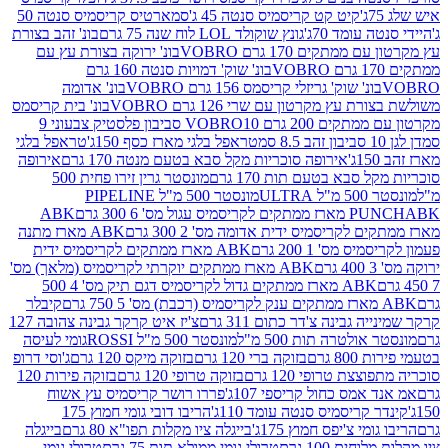
קיט קט קריסמיס סנטה 45 ג'
סמארטיס קריסמיס סנטה 50
עומד 70ג'
גונץ שוקולד LOL לוח שנה 75 גרם
בונ' זהב בצורת
תקים 170 גרם VOBRO
בונ' ירוקה בצורת עץ עם
בונ' שוק' דמויות סנטה 160 גרם
נ' שוק' גריזלי קריסמס 156 גרם VOBRO
בונ' אדומה
עץ מקרטון עם שרי 126 גרם VOBRO
בונ' בית קריסמס
 200 גרם VOBRO
10 סביבון פלסטיק צבעוני 9
טראפל בלגי מארז כסף 150ג'
טראפל בלגי
אירופה סוכריות מקל סבא בטעם מנטה 170 גרם
אירופה
סבא בטעם תות 170 גרם
מונסטר גרין זירו פחית 500
ULT
מונסטר 500 מ"ל PIPELINE
ABK
PU
לקריסמיס ידית אדומה מס' 2 300 גרם
ABK מארז מתנה
מס' 1 200 גרם
ABK מארז ממתקים לקריסמיס ידית
ABK מארז ממתקים יוקרתי לקריסמיס (מלאך) מס'
ABK מארז ממתקים גדול לקריסמיס דגם תיק מס' 4 500
קיבלר
גבינה צ'דר כתום 311 גרם
צ'יז איט קרקר גבינה צהובה 127
ולטרה תות 500 מ"ל
מונסטר 500 מ"ל ROSSI
גומי לעיסה
 גרם
בזוקה ברי 120 גרם
בזוקה מיקס 120 גרם
ג'וסי דרופ
ת טרופי 120 גרם
בזוקה טרופי 120 גרם
בזוקה פירות 120
מס כחול קריספי 107ג'
פררו רושר קריסמיס עץ אשוח
קריסמיס סנטה עומד 110ג'
הריבו דובי גומי חמוץ 175
י צ'יפס חמוץ 175ג'
בייגלה ציו מקלות תפו"א 80 גרם
בייגלה
ים 100 גרם
טרולי גומי ממולא תות 75 גרם
טרולי גומי