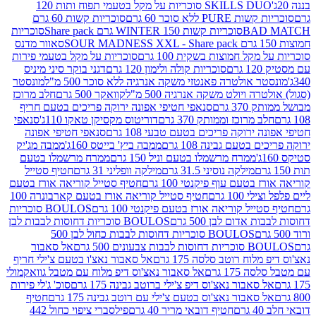
SKILLS DUO סוכריות על מקל בטעמי תפוח ותות 120
P ללא סוכר 60 גרם
סוכריות קשות 60 גרם
BAD
סוכריות קשות WINTER 150 גרם Share pack
סוכריות
סאוור מדנס
קל חמוצות בשקית 100 גרם
סוכריות על מקל בטעמי פירות
סוכריות קולה ולימון 120 גרם
דגני בוקר סיני מיניס
 אולטרה פאנטזי משקה אנרגיה ללא סוכר 500 מ"ל
מונסטר
ה ויולט משקה אנרגיה 500 מ"ל
קוואקר 500 גרם
חלב מרוכז
3 גרם
סנאפי חטיפי אפונה ירוקה פריכים בטעם חריף
 מרוכז וממותק 370 גרם
דוריטוס מקסיקן טאקו 110ג'
סנאפי
ירוקה פריכים בטעם טבעי 108 גרם
סנאפי חטיפי אפונה
בטעם גבינה 108 גרם
ממבה ביץ' בייטס 160ג'
ממבה מג'יק
ממרח מרשמלו בטעם וניל 150 גרם
ממרח מרשמלו בטעם
מילקה נוסיני 31.5 גרם
מילקה וופליני 31 גרם
חטיף סטייל
בטעם עוף פיקנטי 100 גרם
חטיף סטייל קוריאה אורז בטעם
100 גרם
חטיף סטייל קוריאה אורז בטעם קארבונרה 100
יל קוריאה אורז בטעם פיקנטי 100 גרם
BOULOS סוכריות
אדום לבן 500 גרם
BOULOS סוכריות דחוסות לבבות לבן
BOULOS סוכריות דחוסות לבבות כחול לבן 500
 צבעונים 500 גרם
אל סאבור
וח רוטב סלסה 175 גרם
אל סאבור נאצ'ו בטעם צ'ילי חריף
175 גרם
אל סאבור נאצ'וס דיפ מלוח עם מטבל גוואקמולי
סאבור נאצ'וס דיפ צ'ילי ברוטב גבינה 175 גרם
סוכ' ג'לי פירות
סאבור נאצ'וס בטעם צ'ילי עם רוטב גבינה 175 גרם
חטיף
חטיף דובאי מריר 40 גרם
פילסברי ציפוי כחול 442