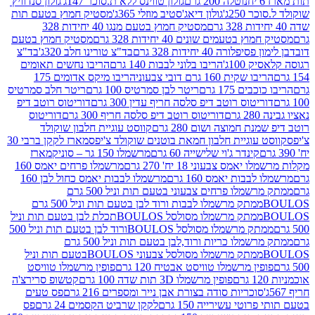
נוטלה 200 גרם
גולון טווינס ללא ת.סוכר 147ג'
גולון סנדוויץ'
250ג'
גולון דיאג'סטיב מוזלי 365ג'
מסטיק חמוץ בטעם תות
מסטיק חמוץ בטעם מנגו 40 יחידות 328
 בטעמים שונים 40 יחידות 328 גרם
מסטיק חמוץ בטעם
רה 40 יחידות 328 גרם
בד"צ טורינו חלב 320ג'
בד"צ
100ג'
הריבו בלוני לבבות 140 גרם
הריבו נחשים תאומים
שקית 160 גרם דובי צבעוני
הריבו מיקס אדומים 175
ים 175 גרם
ריטר לבן סמרטיס 100 גרם
ריטר חלב סמרטיס
יטוס רוטב דיפ סלסה חריף עדין 300 גרם
דוריטוס רוטב דיפ
ם
דוריטוס רוטב דיפ סלסה חריף 300 גרם
דוריטוס
ת חמוצה ושום 280 גרם
קווסט עוגיית חלבון שוקולד
 עוגיית חלבון חמאת בוטנים שוקולד צ'יפס
מארז לקקן ברבי 30
קינדר ג'וי שלישייה 60 גרם
מרשמלו 150 גר – סוניק
מארז
מס צבעוני 18 יח' 270 גרם
מרשמלו פרחים יאמס 160
בבות יאמס 160 גרם
מרשמלו לבבות יאמס כחול לבן 160
ממתק מרשמלו פרחים צבעוני בטעם תות וניל 500 גרם
ממתק מרשמלו לבבות ורוד לבן בטעם תות וניל 500 גרם
ממתק מרשמלו מסולסל BOULOSתכלת לבן בטעם תות וניל
ממתק מרשמלו מסולסל BOULOSורוד לבן בטעם תות וניל 500
ממתק מרשמלו כריות ורוד,לבן בטעם תות וניל 500 גרם
ממתק מרשמלו מסולסל צבעוני BOULOSבטעם תות וניל
ין מרשמלו טוויסט אבטיח 120 גרם
פופין מרשמלו טוויסט
פופין מרשמלו 3D תות שדה 100 גרם
קטשופ סרירצ'ה
סוכריות סודה בצורת אבן נייר ומספרים 216 גרם
פס טעים
טי עשירייה 150 גרם
לקקן שרביט הקסמים 24 גרם
פס