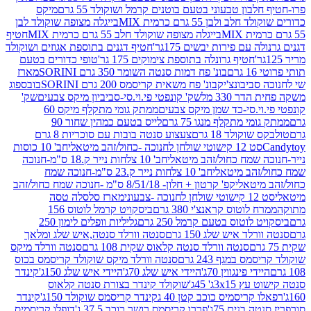
בון טבעוני בטעם בוטנים קרמל ושוקולד 55 גרם
מיקס
 ולבן 55 גרם כרמית MIX
בייגלה מצופה שוקולד לבן
בייגלה מצופה שוקולד חלב 55 גרם כרמית MIX
חטיף
עם פירות יבשים 175גר'
חטיף דגנים בתוספת אגוזים ושוקולד
חטיף גרונלה בתוספת צימוקים 175 גר'
טופי כדורים בטעם
ם
בונ' פח דמות סנטה השומר 350 גרם SORINI
מארז
ביבונצ'יק
בונ' פח משאית קריסמס 200 גרם SORINI
בובספוג
 330 מל
שק' קונפטי פי.וי.סי-סביביון מיקס צבעים
שק'
וי.סי-כד שמן מיקס צבעים
ממתק גומי מתקלף מיקס 60
י מתקלף מנגו 75 גרם
לייס בטעם כמהין שחור 90
קולד 18 גרם
צעצוע סנטה בובות עם סוכריות 8 גרם
1 קישוטי שולחן לחנוכה -כחול/זהב מיטאלי
חב' 10 כוסות
 שמח כחול/זהב מיטאלי
חב' 10 צלחות נייר ק.18 ס"מ-חנוכה
הב מיטאלי
חב' 10 צלחות נייר ק.23 ס"מ-חנוכה שמח
יטאלי
קפ' קרטון + חלון- 8/51/18 ס"מ -חנוכה שמח כחול/זהב
עוני
מארז סלסלה טסה
לוטוס קראנצ'י 380 גרם
ביסקויט קרמל לוטוס 156
לוטוס בטעם קרמל 250 גרם
גליליות וופלים לימון 250
ד איש שלג 150 גרם
סנטה וורלד סנטה,איש שלג ומלאך
סנטה וורלד סנטה קלאוס שקית 108 גרם
סנטה וורלד מיקס
 במגף 243 גרם
סנטה וורלד מיקס שוקולד קריסמס בכוס
י פינגווין 70ג'
היידי איש שלג 70ג'
היידי איש שלג 150ג'
קינדר
3xג' 45ג'
שוקולד קינדר בצורת סנטה קלאוס
קריסמיס כוכב קטן 40 ג
קינדר קריסמס שוקולד 150ג'
קינדר
בנים 75ג'
פררו קריסמס רושר כוכב 37.5 ג'
דופלו קריסמיס