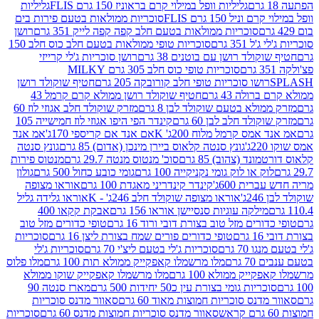
גליליות וופל במילוי קרם בראוניז 150 גרם FLIS
גליליות
יל 150 גרם FLIS
סוכריות ממולאות בטעם פירות בים
סוכריות ממולאות בטעם חלב קפה קפה לייק 351 גרם
רושן
351 גרם
סוכריות טופי ממולאות בטעם חלב כוס חלב 150
ולד רושן עם בוטנים 38 גרם
רושן סוכריות ג'לי קרייזי
סוכריות טופי כוס חלב 305 גרם MILKY
ושו סוכריות טופי חלב קורובקה 205 גרם
חטיף שוקולד רושן
לה 43 גרם
חטיף שוקולד רושן ממולא קרם קרמל 43
ולא בטעם שוקולד לבן 8 גרם
מזרק שוקולד חלב אגוזי לוז 60
לד חלב לבן 60 גרם
קינדר הפי היפו אגוזי לוז חמישייה 105
מס קרמל מלוח 200ג' K
אם אנד אם קריספי 170ג'
אמ אנד
גונץ סנטה קלאוס ביירן מינכן (אדום) 85 גרם
גונץ סנטה
ד (צהוב) 85 גרם
סוכ' מנטוס מנטה 29.7 גרם
מנטוס פירות
ק או לוק גומי נקניקייה 100 גרם
גומי כובע כחול 500 גרם
גולון
ית 600ג'
קינדר קינדריני מאגדת 100 גרם
אוראו מצופה
'
אוראו מצופה שוקולד חלב 246ג' - K
אוראו גלידה גליל
ילקה עוגיות סנסיישן אוראו 156 גרם
אבקת קקאו 400
רים מזל טוב בצורת דובי ורוד 16 גרם
טופי כדורים מזל טוב
ם
טופי כדורים פורים שמח בצורת ליצן 16 גרם
סוכריות
70 גרם
סוכריות ג'לי בטעם ליצ'י 70 גרם
סוכריות ג'לי
גרם
מלו מרשמלו קאפקייק ממולא תות 100 גרם
מלו פלוס
יק ממולא 100 גרם
מלו מרשמלו קאפקייק שוקו ממולא
יות גומי בצורת עין כ50 יחידות 500 גרם
מארז סנטה 90
נס סוכריות חמוצות מאוד 60 גרם
סאוור מדנס סוכריות
סאוור מדנס סוכריות חמוצות מדנס 60 גרם
סוכריות