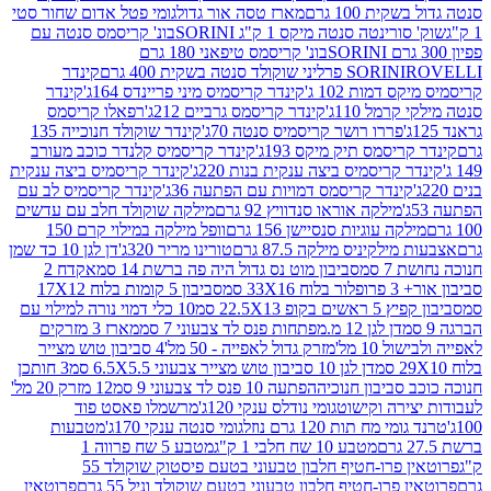
ת 100 גרם
מארז טסה אור גדול
גומי פטל אדום שחור סטי
רינטה סנטה מיקס 1 ק"ג SORINI
בונ' קריסמס סנטה עם
בונ' קריסמס טיפאני 180 גרם
גרם
SORINI
קינדר
דמות 102 ג'
קינדר קריסמיס מיני פריינדס 164ג'
קינדר
מל 110ג'
קינדר קריסמס גרביים 212ג'
רפאלו קריסמס
פררו רושר קריסמיס סנטה 70ג'
קינדר שוקולד חנוכייה 135
יסמס תיק מיקס 193ג'
קינדר קריסמיס קלנדר כוכב מעורב
 קריסמיס ביצה ענקית בנות 220ג'
קינדר קריסמיס ביצה ענקית
ינדר קריסמס דמויות עם הפתעה 36ג'
קינדר קריסמיס לב עם
מילקה אוראו סנדוויץ 92 גרם
מילקה שוקולד חלב עם עדשים
קה עוגיות סנסיישן 156 גרם
וופל מילקה במילוי קרם 150
לקיניס מילקה 87.5 גרם
טורינו מריר 320ג'
דן לגן 10 כד שמן
 סמ
סביבון מוט נס גדול היה פה ברשת 14 סמ
אקדח 2
33 סמ
סביבון 5 קומות בלוח 17X12
ופ 22.5X13 סמ
10 כלי דמוי נורה למילוי עם
דן לגן 12 מ.מפתחות פנס לד צבעוני 7 סמ
מארז 3 מזרקים
10 מל'
מזרק גדול לאפייה - 50 מל'
4 סביבון טוש מצייר
דן לגן 10 סביבון טוש מצייר צבעוני 6.5X5.5 סמ
3 חותכן
סביבון חנוכיה
הפתעה 10 פנס לד צבעוני 9 סמ
12 מזרק 20 מל'
ירה וקישוט
גומי נודלס ענקי 120ג'
מרשמלו פאסט פוד
 מח תות 120 גרם נוזל
גומי סנטה ענקי 170ג'
מטבעות
מטבע 10 שח חלבי 1 ק"ג
מטבע 5 שח פרווה 1
פרוטאין פרו-חטיף חלבון טבעוני בטעם פיסטוק שוקולד 55
פרו-חטיף חלבון טבעוני בטעם שוקולד וניל 55 גרם
פרוטאין