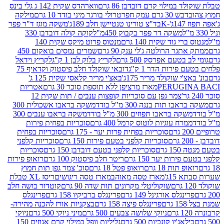
במילוי קרם דובדבן 86 גרם
ווארהדס שקית 142 ג גלי בינס
בש 30 גרם עמק חפר
טרולי בורגר מיני בודד 10 גרם
מילקה
K
בד"צ טורינו טנטיישן חלב 189ג'
משקה מוגז ד"ר פפר
משקה דר פפר בקבוק 450מ"ל
קוקה קולה דובדבן 330
 גוד שקית 140 גרם
מנטוס פרוט מיקס שקית 140
ר הרולטה ג'לי ענק 90 גרם
שמרים נמסים בואקום 450
בטעם אפרסק 500 גרם
לקריץ בלוק לבן 1 ק"ג
לקריץ וידאל
ירות הדר 1 ק"ג
דובאי שוקולד חלב פיסטוק וקדאיף 75
י שוקולד מריר 175ג'
באצ'י מריר קלאסי שקית 125 ג'
PERUGI
מארז מרציפן ללא תוספת סוכר 30 גרם
אטריות
צמר גפן עם סוכריות קופצות ענבים / תות שקית 12
 תות בננה 300 מ"ל בודד
משקה בראבו אשכולית 300
ה בראבו תפוזים 300 מ"ל בודד
משקה בראבו ענבים 300
רח עוגיות לוטוס קרמל 400 גרם
סוכריות בפחית פירות
סוכריות בפחית פרות יער - 175 גרם
סוכריות בפחית
סוכריות קלפני בטעם פירות 150 גרם
סוכריות קלפני
גרם
סוכריות קלפני בטעם דובדבן 150 גרם
סוכריות
רות יער 150 גרם
ריטר חלב פיסטוק 100 גרם
רואופ פירות
תות 18 גרם
רואופ פטל 18 גרם
סוכ' צמר גפן תות חמוץ
1ג'
מארז טסה מאוהב
מארז טסה ריגושים
ריסז XL טבלת
שוקוליטלי מקרונים תות שדה 90 גרם
קוטדור בושה חלב
גלס אורגינל 149 גרם
פרינגלס ברביקיו 158 גרם
פרינגלס
פרינגלס פיצה 158 גרם
בצקניות אורז להכנה מהירה-
ניוקי שלושה צבעים 500 גרם
מיני ניוקי 500 גרם
ניוקי
ג'יו קונכיות 500 גרם
גליליות וופל במילוי קרם אגוזים 150