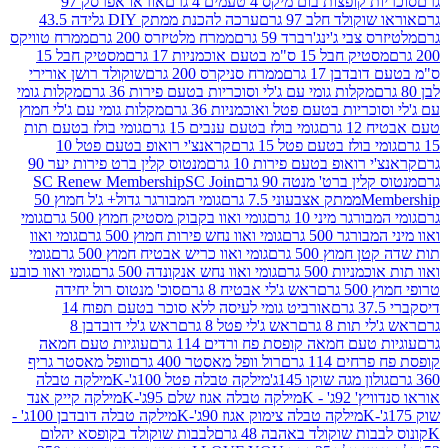
פצות בום מיקס 4 טעמים 4 גרם
אוראו אפרסק 97
ולד חלב 97 גרם
ערכה להכנת ממתק DIY גלידה 43.5
בי ג'ינג'רברד 59 גרם
ממרח מלטיזרס 200 גרם
ממרח טוויקס
בל 15 ס"מ בטעם אוכמניות 17 גרם
מסטיק חבל 15
בן 17 גרם
ממרח סניקרס 200 גרם
שוקולד רושן אורירי
מקלות גומי עם ג'לי וסוכריות בטעם פירות 36 גרם
מקלות גומי
ריות בטעם פטל ואוכמניות 36 גרם
מקלות גומי עם ג'לי חמוץ
רם
גומי בולז בטעם ענבים 15 גרם
גומי בולז בטעם תות
בולז בטעם פטל 15 גרם
קראנצ'י רואופ בטעם פטל 10
רואופ בטעם פירות 10 גרם
מנטוס קלין ברט פירות יער 90
ין ברט' מנטה 90 גרם
SC Join
SC Renew Membership
M
ממתק אצבעוני 7.5 גרם
גומי המבורגר גדול+ ג'ל חמוץ 50
גר מיני 10 גרם
גומי ואוו בקבוק מסטיק חמוץ 500 גרם
גומי
גר 500 גרם
גומי ואוו נחש פירות חמוץ 500 גרם
גומי ואוו
מוץ 500 גרם
גומי ואוו כריש אבטיח חמוץ 500 גרם
גומי
ות 500 גרם
גומי ואוו נחש אנקונדה 500 גרם
גומי ואוו כובע
רם
ראש ג'לי אבטיח 8 גרם
סוכ' מנטוס רול יחידה
אורביט גומי לעיסה ללא סוכר בטעם תפוח 14
תות 8 גרם
ראש ג'לי פטל 8 גרם
ראש ג'לי דובדבן 8
עם חמאה קופסת פח ורדים 114 גרם
עוגיות טעם חמאה
 114 גרם
רול וופל מאסטר 400 גרם
וופל מאסטר גריף
ון מגה שוקו 145ג'
מילקה טבלה פטל 100ג'-K
מילקה טבלה
ג' - K
מילקה טבלה אגוז שלם 95ג'-K
מילקה קייק אנד
מילקה טבלה צימוק אגוז 90ג'-K
מילקה טבלה דובדבן 100ג' -
ת שוקולד באהבה 48 גרם
לבבות שוקולד בקופסא יהלום