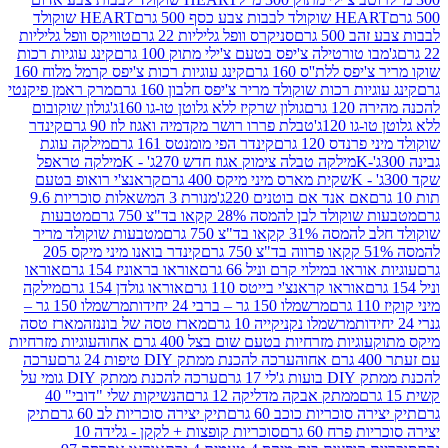
ולד לבבות צבע כסף 500 גרם
HEART שוקולד
50 גרם
סניקרס וופל גליליות 22 גרם
טוויקס וופל גליליות
ו טורטילה צ'יפס בטעם צ'ילי מתוק 100 גרם
קינג עוגיות רכות
ס ללת''ס 160 גרם
קינג עוגיות רכות צ'יפס קרמל מלוח 160
יות רכות שוקולד מריר צ'יפס חלבון 160 גרם
מרק ראמן פיקנטי
 גרם
גולון שרקיז ללא גלוטן טו-גו 160ג'
גולון שוקובום
 120ג'
טבלת פררו רושר מקדמיה ואגוז לוז 90 גרם
קינדר
נדס 120 גרם
קינדר הפי מומנטס 161 גרם
מילקה עוגת
מילקה טבלה צימוק אגוז חדש 270ג' - K
מילקה טראפל
שקית מארס מיני מיקס 400 גרם
קראנצ'י רואופ בטעם
אם אנד אם בוטנים 220ג'
מנורת 3 המשאלות סוכריות 9.6
לד לבן להמסה 28% קקאו בד"צ 750 גרם
מטבעות
 קקאו בד"צ 750 גרם
מטבעות שוקולד מריר
קינדר בואנו מיני מיקס 205
ראו במילוי קרם וניל 66 גרם
אוראו בראוניז 154 גרם
אוראו
אוראו קראנצ'י בייטס 110 גרם
אוראו גולדן 154 גרם
מילקה
מרשמלו 150 גר – ברבי 24 יחידות
מרשמלו 150 גר –
מרשמלו נקניקייה 10 גרם
מארז טסה של בוננזה
מארז טסה
עוגיות מזרחיות בטעם שום בצל 400 גרם אחוה
עוגיות מזרחיות
ערכה להכנת ממתק DIY טיפות 24 גרם
ערכה
 17 גרם
ערכה להכנת ממתק DIY גומי על
ממתק אבקה מדליקה 12 גרם
הנשיקות שלי "דובי" 40
 סוכריות כוכב 60 גרם
תיק יצירה סוכריות לב 60 גרם
תיק
פרח 60 גרם
סוכריות קופצות + לקקן - גלידה 10