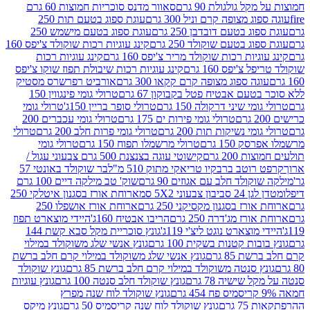
 גולגולת 90 גרם
סאוור מדנס סוכריות חמוצות 60 גרם
 מצופה קרם וניל 300 גרם
עוגת ספוג בטעם תות 250
 בטעם דובדבן 250 גרם
עוגת ספוג בטעם מישמש 250
ג בטעם שוקולד 250 גרם
קינג עוגיות רכות שוקולד צ'יפס 160
יות רכות שוקולד מריר צ'יפס 160 גרם
קינג עוגיות רכות
'יפס 160 גרם
קינג עוגיות רכות שיבולת תפוז שוקו צ'יפס
ה ספוג מצופה קרם קקאו 300 גרם
אורביט רפרשרס מסטיק
עם אבטיח פטל בקבוקון 67 גרם
טרולי גומי פינגווין 150
י שיני דרקולה 150 גרם
טרולי סופר בריין 150ג'
טרולי גומי
טרולי גומי פירות ים 175 גרם
טרולי גומי עכברים 200
י נשיקות תות 200 גרם
טרולי גומי פרות חלב 200 גרם
טרולי
150 גרם
טרולי מרשמלו תפוח 150 גרם
טרולי גומי
200 גרם
קישוטי עוגה בצנצנת 500 גרם צבעוני עגול /
טב ברבקיו טריאקי מתוק 510 מ"ל
בר שוקולד באונטי 57
ולד חלב עם אגוזים 90 גרם
שוק' טב מילקה דיים 100 גרם
יבון צבעוני 5X2 סמ
ארוחת אורז בסגנון איטלקי 250
ז בסגנון מקסיקני 250 גרם
ארוחת אורז אושפלו 250
ז מג'דרה 250 גרם
הריבו אבטיח 160ג'
היידי מוצארט תפוז
וצארט נוגט ליצ'י 119ג'
גונץ סוכריית מקל סבא קשת 144
ת קטנות בשקית 100 גרם
גונץ אנשי שלג משוקולד במילוי
85 גרם
גונץ אנשי שלג משוקולד במילוי קרם חלב ברשת
 סנטה משוקולד במילוי קרם חלב ברשת 85 גרם
גונץ שוקולד
שישיה 78 גרם
גונץ שוקולד חלב סנטה 100 גרם
גונץ עוגיות
גונץ שוקולד לוח שנה מפרץ
גרם
גונץ שוקולד לוח שנה קריסמיס 50 גרם
גונץ מיקס