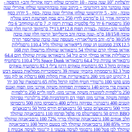
מרכז שולחן רימון אקרילי זהב+ הדפסה -
ר זהב דקורטיבי + כיתוב שנה טובה
קישוטי שולחן אקרילי שנה
יח'
קישוטי שולחן אקרילי שנה טובה -כסף - 5 יח'
דג כסף
 ס"מ
דבש לחיץ 250 גרם עמק חפר
עוגת דבש עוגל'ה
טיק בצורת רימון ק. 7 ס"מ-שקוף
חב' 6 כלי
 -בצורת תפוח 12.8*13.8*7 ס"מ
קופ' קרטון חלון שנה
קפ' קרטון חלון שנה טובה
אגרת+ מעטפה שנה טובה שופר/ספר תורה
מגנט חג שמח 5*9
אוראו שוקולד גליל 110.4 גרם
גלילות
קרם שוקולד 54 גרם
אוראו שוקולה מרשמלו תות 168
ראו במילוי קרם וניל 54 גרם
אוראו עוגיות שוקולד חום 64.4
ת וניל 64.4 גרם
אוראו Space Dunk גליל 110.4 גרם
חטיף
גרם
חטיף טאקיס דרגון צ'ילי 92.3 גרם
חטיף טאקיס
ממתק בקבוקי שעווה 39 גרם
סוכריות ממולאות בטעם דבש
יני 200 גרם
איטריות אורז מקלות 600 גרם
לוק או לוק גומי
טודיי חטיף חלבון קרמל מלוח 65 גרם
מארז של 10 יח'
ס 140 גרם
פחית תפוחחה משקה אורגני מוגז תפוח ואננס
ת לימוננדה משקה אורגני מוגז- לימון וליים 250 מ"ל
פחית
אורגני מוגז תפוזי דם ודומדמניות 250 מ"ל
גרגרי טפיוקה
גרגרי טפיוקה גדולים 400 גרם
מיסו כהה 500 גרם
מיסו
נאצ'וס טבעי 50 גרם
נאצ'וס תירס כחול 50 גרם
נאצ'וס
פרינגלס סין פלפל ופרמזן 110 גרם
ביאנקה שוקולד
ם
ביאנקה שוקולד מריר 72% 100 גרם
ביאנקה שוקולד
ביאנקה שוקולד לבן בטעם קרמל 100 גרם
ביאנקה
100 גרם
גומי לעיסה צבעוני 1 ק"ג
גומי לעיסה אבטיח 1