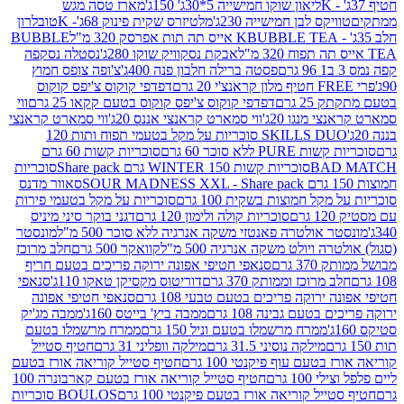
ליאון שוקו חמישייה 5*30ג' 150ג'
מארז טסה מגש
יקס לבן חמישייה 230ג'
מלטיזרס שקית פינוק 68ג'- K
טובלרון
BUBBLE TEA אייס תה תות אפרסק 320 מ"ל
BUBBLE
אבקת נסקוויק שוקו 280ג'
נסטלה נסקפה
פסטה ברילה חלבון פנה 400ג'
צ'ופה צופס חמוץ
דפדפי קוקוס צ'יפס קוקוס
2 גרם
דפדפי קוקוס צ'יפס קוקוס בטעם קקאו 25 גרם
ווי
 מנגו 20ג'
ווי סמארט קראנצי אננס 20ג'
ווי סמארט קראנצי
SKILLS DUO סוכריות על מקל בטעמי תפוח ותות 120
P ללא סוכר 60 גרם
סוכריות קשות 60 גרם
BAD
סוכריות קשות WINTER 150 גרם Share pack
סוכריות
סאוור מדנס
קל חמוצות בשקית 100 גרם
סוכריות על מקל בטעמי פירות
סוכריות קולה ולימון 120 גרם
דגני בוקר סיני מיניס
 אולטרה פאנטזי משקה אנרגיה ללא סוכר 500 מ"ל
מונסטר
ה ויולט משקה אנרגיה 500 מ"ל
קוואקר 500 גרם
חלב מרוכז
3 גרם
סנאפי חטיפי אפונה ירוקה פריכים בטעם חריף
 מרוכז וממותק 370 גרם
דוריטוס מקסיקן טאקו 110ג'
סנאפי
ירוקה פריכים בטעם טבעי 108 גרם
סנאפי חטיפי אפונה
בטעם גבינה 108 גרם
ממבה ביץ' בייטס 160ג'
ממבה מג'יק
ממרח מרשמלו בטעם וניל 150 גרם
ממרח מרשמלו בטעם
מילקה נוסיני 31.5 גרם
מילקה וופליני 31 גרם
חטיף סטייל
בטעם עוף פיקנטי 100 גרם
חטיף סטייל קוריאה אורז בטעם
100 גרם
חטיף סטייל קוריאה אורז בטעם קארבונרה 100
יל קוריאה אורז בטעם פיקנטי 100 גרם
BOULOS סוכריות