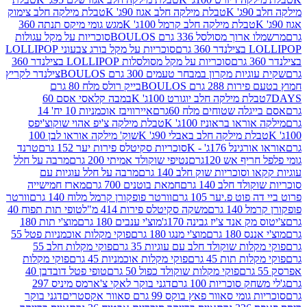
K
טבלת מילקה חלב אגוז 90ג' K
טבלת מילקה חלב צימוק
טבלת מילקה חלב קרמל 100ג' K
מגש גומי מיקס תנתה 360
 מסולסל 336 גרם BOULOS
סוכריות על מקל עגולות
 גרם
סוכריות על מקל בורג צבעוני LOLLIPOP
סוכריות על מקל מסולסלות LOLLIPOP בצילנדר 360
ות מקרון במבחר טעמים 300 גרם BOULOS
צילנדר לקריץ
28 גרם BOULOS
בייק רולס מלח 80 גרם
ת מילקה חלב יוגורט 100ג' K
במבה קלאסי אסם 60
לה שטוחים מלח 60גרם
איירוויבז אוכמניות 10 יח' 14
או בראוניז 100ג' K
טבלת מילקה צ'יפ אהוי שוקוצ'יפס
ת מילקה חלב באבלי 90ג' K
שוק' מילקה אוראו לבן 100
נל 176ג' - K
סוכריות סקיטלס פירות יער 152 גרם
טרנד
 אש 120גרם
נטיפי שוקולד אמיתי 200 גרם
מרבה על חלל
סוכריות שוק חלב 140 גרם
מרבה על חלל עוגיות עם
 חלב 140 גרם
חמאת בוטנים 700 גרם
מארז חמישייה
ט פ.יער 105 גרם
וורטר פופקורן קרמל מלוח 140 גרם
וורטר
1 גרם
משקה סקיטלס פירות 414 מ"ל
טופי תות תפוח 40
 אנד צ'יז גבינה 170ג'
מוצ'י ענבים 180 גרם
מוצ'י תות 180
18 גרם
מוצ'י מנגו 180 גרם
פוקי מקלות אוכמניות פטל 55
ות שוקולד חלב עם עוגיות 35 גרם
פוקי מקלות חלב 55
ת תות 45 גרם
פוקי מקלות אוכמניות 45 גרם
פוקי מקלות
פוקי מקלות שוקולד כפול 50 גרם
טופי פטל דובדבן 40
 סוכריות 100 גרם
דגני בוקר לאקי צ'ארמס מיניס 297
י סאוור פאץ בוקס 99 גרם סאוור אקסטרים
דגני בוקר