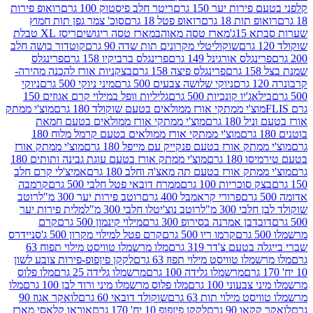
רות יער 150 גרם
ריטר חלב פיסטוק 100 גרם
רואופ פירות
תות 18 גרם
רואופ פטל 18 גרם
סוכ' צמר גפן תות חמוץ
1ג'
מארז טסה מאוהב
מארז טסה ריגושים
ריסז XL טבלת
שוקוליטלי מקרונים תות שדה 90 גרם
קוטדור בושה חלב
גלס אורגינל 149 גרם
פרינגלס ברביקיו 158 גרם
פרינגלס
פרינגלס פיצה 158 גרם
בצקניות אורז להכנה מהירה-
ניוקי שלושה צבעים 500 גרם
מיני ניוקי 500 גרם
ניוקי
ג'יו קונכיות 500 גרם
גליליות וופל במילוי קרם אגוזים 150
וצ'י ממתקי אורז ממולאים בטעם שוקולד 180 גרם
מוצ'י ממתק
180 גרם
מוצ'י ממתקי אורז ממולאים בטעם חמאת
מוצ'י ממתקי אורז ממולאים בטעם קרמל מלוח 180
תק אורז בטעם פנקייק עם מייפל 180 גרם
מוצ'י ממתק אורז
18 גרם
מוצ'י ממתק אורז בטעם עוגת גבינה ותותים 180
תק אורז בטעם תה מאצ'ה וחלב 180 גרם
אמיצ'לי קרם חלב
סוכריות 100 גרם
ממרח דובאי פטל חלבי 500 גרם
קרמבה
פרורי קראמבל 400 גרם
רוטב פירות יער 300 מ"ל
רוטב
 300 מ"ל
רוטב נוצ'יטלו חלבי 300 מ"ל
מלית פירות יער
דבן אמרנה בסירופ 300 גרם
מילוי קינמון 500 גרם
קרם
קרמו ריו 500 גרם
קרם פטל למילוי מקרון 500 ג'
סניידרס
טעם צ'דר 319 גרם
מלו מרשמלו טוויסט מילוי תפוח 63
לו טוויסט מילוי תפוז 63 גרם
לקקן פיןפופ-פירות צובע לשון
מרשמלו גלידה 100 גרם
מרשמלו גלידה 25 גרם
מלו פלוס
עוני 100 גרם
מלו פלוס מרשמלו מיני ורוד לבן 100 גרם
מלו
 מילוי תות 63 גרם
שוקולד דובאי 60 גרם
לואקר אגוז 90
ו 90 גרם
לקקן פיןפופ 10 יח' 170 גרם
אוראו קלאסי מארז