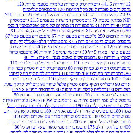
לוקיטוס סוכריות על מקל בטעמי פירות 120
סוכריות על מקל חמוצות 120 גרם
מארס שלישייה
פירות יער 38 גרם
סוכריה על מקל בטעמים 22 גרם
NIK L
מסטיק חמישיות בטעמים 21.5 גרם
מסטיק
מזוודת הממתקים של מקס וטסה
מאפין דובאי
יה XL מסטיק אבטיח 250 מ"ל
משקה אנרגיה XL
2 מ"ל
גם דיפ בטעם תות 67 גרם
גם דיפ בטעם פטל 67
ס ריינבואו פירות 37.5 גרם
טובלרון חלב 360ג'
לקריץ ונקו
מבוקשים בטעם וניל - מארז 5 יח' 30 גרם
מבוקשים
5 יח' 30 גרם
גומי עיניים 5 יחידות 90 גרם
גומי כדור
מבוקשים בטעם בננה - מארז 5 יח' 30
ין טארט וליים 110 גרם
פרינגלס סין מלפפון מלח ים 110
חטיף פ. כמהין פירה 80 גרם
פרינגלס חטיף סטייק כבד אווז
לס סין הוט אנד ספייסי 110 גרם
פרינגלס חטיף רוז קריספי
פרינגלס סין ברביקיו סטייק 110 גרם
לייס קרקר רוטב
לייס חטיף צ'יפס סטייק פלפל שחור 90 גרם
לייס קרקר עוגת
לייס קרקר עוגת ירקות 90 גרם
חטיף תפו"א LAYS
פל חריף 90 גרם
סקיטלס גומי דרופס פירות יוגורט 50
ומי דרופס פירות 50 גרם
מנטוס RAINBOW סוכריות פירות
יס שוקולד חלב 180 גרם
טוניס שוקולד חלב עם שברי קרמל
טוניס שוקולד חלב עם אגוזי לוז 180 גרם
טוניס שוקולד חלב
 180 גרם
טוניס שוקולד מריר עם שקדים ומלח 180
וקולד וסוכריות 200 גרם
מוטי שלישיית עגבניות מרוסקות
ר חלב 175 גרם
סוכריות גומי סאוור פאץ' טרופיקל 80
וקולד חלב לובקה 400 גרם
מטבעות שוקולד לבן לובקה