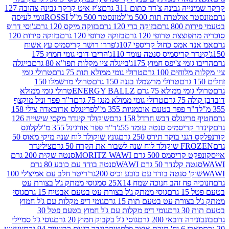
גבינה צ'דר כתום 311 גרם
צ'יז איט קרקר גבינה צהובה 127
ולטרה תות 500 מ"ל
מונסטר 500 מ"ל ROSSI
גומי לעיסה
 גרם
בזוקה ברי 120 גרם
בזוקה מיקס 120 גרם
ג'וסי דרופ
ת טרופי 120 גרם
בזוקה טרופי 120 גרם
בזוקה פירות 120
מס כחול קריספי 107ג'
פררו רושר קריסמיס עץ אשוח
קריסמיס סנטה עומד 110ג'
הריבו דובי גומי חמוץ 175
י צ'יפס חמוץ 175ג'
בייגלה ציו מקלות תפו"א 80 גרם
בייגלה
ים 100 גרם
טרולי גומי ממולא תות 75 גרם
טרולי גומי
טרולי מרשמלו בננה 150 גרם
טרולי מרשמלו 150
לא 75 גרם ENERGY BALLZ
טרולי גומי ממולא
גרם
טרולי גומי ממולא מנגו 75 גרם
ד"ר פפר וניל מוקצף
 פפר בטעם אוכמניות 355 מ"ל
פרינגלס אדובאדה צילי 158
נגלס דבש חרדל 158 גרם
שוקולד קינדר מקסי שישייה 126
ריסמיס סנטה עומד 55ג'
ד"ר פפר אורגינל 355 מ"ל
קלוגס
 בוקר תירס 250 גרם
גונץ שוקולד לוח שנה מיקי מאוס 50
 את הקרח 50 גרם
צילינדר
50 גרם MORITZ WAWI
סנטה שקית 200 גרם
לנדר 50 גרם WAWI
סנטה בודד עם כובע 80 גרם
 סנטה בודד עם כובע וכיס 200גר'
ריטר חלב עם אמיצ'לי 100
 זהב חנוכה שמח 25X14 סמ
גוסי ממתק ג'ל בצורת עט
ם
גוסי ממתק ג'ל בצורת עט בטעם אבטיח 15 גרם
גוסי
ורת עט בטעם תות 15 גרם
גומי דיפ מקלות עם ג'ל חמוץ
ם
גומי דיפ מקלות עם ג'ל חמוץ בטעם פטל 30
דובאי 200 גרם
גוסי ג'ל בקבוק חמוץ 20 גרם
גוסי ג'ל סמיילי
וצר פלסטיק
קינדר דגנים רביעייה 94 גרם
צעצוע