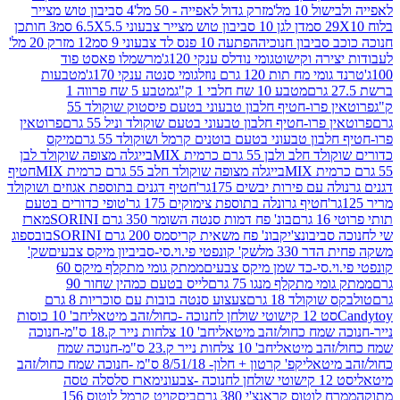
10 מל'
מזרק גדול לאפייה - 50 מל'
4 סביבון טוש מצייר
דן לגן 10 סביבון טוש מצייר צבעוני 6.5X5.5 סמ
3 חותכן
סביבון חנוכיה
הפתעה 10 פנס לד צבעוני 9 סמ
12 מזרק 20 מל'
ירה וקישוט
גומי נודלס ענקי 120ג'
מרשמלו פאסט פוד
 מח תות 120 גרם נוזל
גומי סנטה ענקי 170ג'
מטבעות
מטבע 10 שח חלבי 1 ק"ג
מטבע 5 שח פרווה 1
פרוטאין פרו-חטיף חלבון טבעוני בטעם פיסטוק שוקולד 55
פרו-חטיף חלבון טבעוני בטעם שוקולד וניל 55 גרם
פרוטאין
בון טבעוני בטעם בוטנים קרמל ושוקולד 55 גרם
מיקס
 ולבן 55 גרם כרמית MIX
בייגלה מצופה שוקולד לבן
בייגלה מצופה שוקולד חלב 55 גרם כרמית MIX
חטיף
עם פירות יבשים 175גר'
חטיף דגנים בתוספת אגוזים ושוקולד
חטיף גרונלה בתוספת צימוקים 175 גר'
טופי כדורים בטעם
ם
בונ' פח דמות סנטה השומר 350 גרם SORINI
מארז
ביבונצ'יק
בונ' פח משאית קריסמס 200 גרם SORINI
בובספוג
 330 מל
שק' קונפטי פי.וי.סי-סביביון מיקס צבעים
שק'
וי.סי-כד שמן מיקס צבעים
ממתק גומי מתקלף מיקס 60
י מתקלף מנגו 75 גרם
לייס בטעם כמהין שחור 90
קולד 18 גרם
צעצוע סנטה בובות עם סוכריות 8 גרם
1 קישוטי שולחן לחנוכה -כחול/זהב מיטאלי
חב' 10 כוסות
 שמח כחול/זהב מיטאלי
חב' 10 צלחות נייר ק.18 ס"מ-חנוכה
הב מיטאלי
חב' 10 צלחות נייר ק.23 ס"מ-חנוכה שמח
יטאלי
קפ' קרטון + חלון- 8/51/18 ס"מ -חנוכה שמח כחול/זהב
עוני
מארז סלסלה טסה
לוטוס קראנצ'י 380 גרם
ביסקויט קרמל לוטוס 156