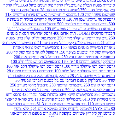
רם
אייס ברייקר סוכריות אבטיח 36 גרם
אייס ברייקר
תכלת 42 גרם
גולון קרקר פיק דגיגים כחול 350ג'
גולון קרקר
הוב 350ג'
יוגטה גומי טיובס תות 28 גרם
צ'וקטה גריסיני
פרג 120 גרם
מארז חמישייה גאשרס פירות טרופיים 113
יסיני שמן זית 120 גרם
צ'וקטה קרקרים במליחות מעודנת
קטה קרקרים מלוחים 500 גרם
צ'וקטה גריסיני מלח 120
שייה פרוט ביי דה פוט ט"ש 105 גרם
מדליית שוקולד "כל
 תות אדום 400 גרם
קואדרטיני חמאת בוטנים
דרטיני שוקולד מריר 250 גרם
מנטוס לל"ס קלין ברט' מנטה
מנטוס לל"ס קלין ברט' פירות יער 21 גרם
נייטשר וואלי צ'ואי
 בוטנים בציפוי 150 גרם
נייטשר וואלי צ'ואי מאגדת
ד ובוטנים בציפוי 150 גרם
וופל לואקר מקסי שוקולד 200
רטיני בטעם וניל 250 גרם
וופל לואקר מקסי אגוז 200
דובדבן 10 יח' 170 גרם
סוויטס דפי שוקולד חלב 100
י שוקולד מריר 100 גרם
סוויטס דפי שוקולד חלב אגוז 100
פי שוקולד קרמל מלוח 100 גרם
יוגטה גומי טיובס פירות 28
י טיובס קולה 28 גרם
לקקן בטעם פטל עם ג'ל בטעם תות
לקקן בטעם דובדבן עם ג'ל בטעם דובדבן אבטיח 30
250 גרם
מרסי קריספי 250 גרם
בונ' מרסי מעורב 250
קר מקסי שוקולד 50 גרם
היינץ ממרח לחיץ ללא חומרים
קטשופ היינץ 50% מופחת סוכר ונתרן 435 גרם
אוראו
61.3 גרם
מילקה לבבות פרלינים 110 גרם
אוראו קראנצ'י
גרם
אוראו מיני בשקית תות 61.3 גרם
בייק רולס שום
ממתק ליקריץ אדום ממולא אדום 1קג- ללא ציפוי
יץ שטיחים בקופסה 1קג-אדום בטעם תות
סוויטאנגו