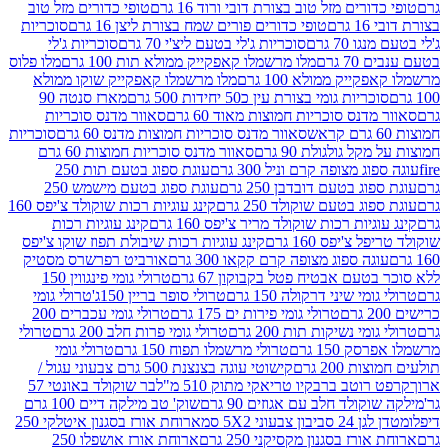
רים מזל טוב בצורת דובי ורוד 16 גרם
טופי כדורים מזל טוב
ם
טופי כדורים פורים שמח בצורת ליצן 16 גרם
סוכריות
70 גרם
סוכריות ג'לי בטעם ליצ'י 70 גרם
סוכריות ג'לי
גרם
מלו מרשמלו קאפקייק ממולא תות 100 גרם
מלו פלוס
יק ממולא 100 גרם
מלו מרשמלו קאפקייק שוקו ממולא
יות גומי בצורת עין כ50 יחידות 500 גרם
מארז סנטה 90
נס סוכריות חמוצות מאוד 60 גרם
סאוור מדנס סוכריות
סאוור מדנס סוכריות חמוצות מדנס 60 גרם
סוכריות
 גולגולת 90 גרם
סאוור מדנס סוכריות חמוצות 60 גרם
 מצופה קרם וניל 300 גרם
עוגת ספוג בטעם תות 250
 בטעם דובדבן 250 גרם
עוגת ספוג בטעם מישמש 250
ג בטעם שוקולד 250 גרם
קינג עוגיות רכות שוקולד צ'יפס 160
יות רכות שוקולד מריר צ'יפס 160 גרם
קינג עוגיות רכות
'יפס 160 גרם
קינג עוגיות רכות שיבולת תפוז שוקו צ'יפס
ה ספוג מצופה קרם קקאו 300 גרם
אורביט רפרשרס מסטיק
עם אבטיח פטל בקבוקון 67 גרם
טרולי גומי פינגווין 150
י שיני דרקולה 150 גרם
טרולי סופר בריין 150ג'
טרולי גומי
טרולי גומי פירות ים 175 גרם
טרולי גומי עכברים 200
י נשיקות תות 200 גרם
טרולי גומי פרות חלב 200 גרם
טרולי
150 גרם
טרולי מרשמלו תפוח 150 גרם
טרולי גומי
200 גרם
קישוטי עוגה בצנצנת 500 גרם צבעוני עגול /
טב ברבקיו טריאקי מתוק 510 מ"ל
בר שוקולד באונטי 57
ולד חלב עם אגוזים 90 גרם
שוק' טב מילקה דיים 100 גרם
יבון צבעוני 5X2 סמ
ארוחת אורז בסגנון איטלקי 250
ז בסגנון מקסיקני 250 גרם
ארוחת אורז אושפלו 250