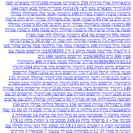
ז מג'דרה 250 גרם
הריבו אבטיח 160ג'
היידי מוצארט תפוז
וצארט נוגט ליצ'י 119ג'
גונץ סוכריית מקל סבא קשת 144
ת קטנות בשקית 100 גרם
גונץ אנשי שלג משוקולד במילוי
85 גרם
גונץ אנשי שלג משוקולד במילוי קרם חלב ברשת
 סנטה משוקולד במילוי קרם חלב ברשת 85 גרם
גונץ שוקולד
שישיה 78 גרם
גונץ שוקולד חלב סנטה 100 גרם
גונץ עוגיות
גונץ שוקולד לוח שנה מפרץ
גרם
גונץ שוקולד לוח שנה קריסמיס 50 גרם
גונץ מיקס
ת 100 גרם
מארז טסה אור גדול
גומי פטל אדום שחור סטי
רינטה סנטה מיקס 1 ק"ג SORINI
בונ' קריסמס סנטה עם
בונ' קריסמס טיפאני 180 גרם
גרם
SORINI
קינדר
דמות 102 ג'
קינדר קריסמיס מיני פריינדס 164ג'
קינדר
מל 110ג'
קינדר קריסמס גרביים 212ג'
רפאלו קריסמס
פררו רושר קריסמיס סנטה 70ג'
קינדר שוקולד חנוכייה 135
יסמס תיק מיקס 193ג'
קינדר קריסמיס קלנדר כוכב מעורב
 קריסמיס ביצה ענקית בנות 220ג'
קינדר קריסמיס ביצה ענקית
ינדר קריסמס דמויות עם הפתעה 36ג'
קינדר קריסמיס לב עם
מילקה אוראו סנדוויץ 92 גרם
מילקה שוקולד חלב עם עדשים
קה עוגיות סנסיישן 156 גרם
וופל מילקה במילוי קרם 150
לקיניס מילקה 87.5 גרם
טורינו מריר 320ג'
דן לגן 10 כד שמן
 סמ
סביבון מוט נס גדול היה פה ברשת 14 סמ
אקדח 2
33 סמ
סביבון 5 קומות בלוח 17X12
ופ 22.5X13 סמ
10 כלי דמוי נורה למילוי עם
דן לגן 12 מ.מפתחות פנס לד צבעוני 7 סמ
מארז 3 מזרקים