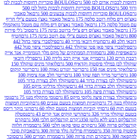
אדום לבן 500 גרם
BOULOS סוכריות דחוסות לבבות לבן
BOULOS סוכריות דחוסות לבבות כחול לבן 500
 צבעונים 500 גרם
אל סאבור
וח רוטב סלסה 175 גרם
אל סאבור נאצ'ו בטעם צ'ילי חריף
175 גרם
אל סאבור נאצ'וס דיפ מלוח עם מטבל גוואקמולי
סאבור נאצ'וס דיפ צ'ילי ברוטב גבינה 175 גרם
סוכ' ג'לי פירות
סאבור נאצ'וס בטעם צ'ילי עם רוטב גבינה 175 גרם
חטיף
חטיף דובאי מריר 40 גרם
פילסברי ציפוי כחול 442
יפוי פאן פטי שוקולד 442 גרם
פילסברי ציפוי סגול 442
רם
מזוודת הממתקים של מקס מלך הגומי
מייק אנד אייק
רם
מייק אנד אייק רכב גלידה 120 גרם
פרלין דובאי
ילוי פיסטוק וקדאיף 500 גרם
לואקר מיניס שוקולד 150
ס אגוז 150 גרם
ריטר יוגורט גאווה 100 גרם
ריטר קוקוס
ר מריר תפוז שקד 100 גרם
ריטר חלב אגוז צימוק 100
בן בצורת כדור 44 גרם
שוקולד חלב בצורת כדור 105
לב בצורת כדור 44 גרם
שוקולד מדליוני מיקס 105
ורת פיצה 105 גרם
שוקולד לבן בצורת כדור 105
צורת פיצה גלקסי מיקס 85 גרם
גומי מתקלף מנגו 75 גרם
גומי
גרם
קוביות חמוצות בטעם ענבים 60 גרם
קוביות חמוצות
ם
זיזי קוביות חמוצות בטעם קולה 60 גרם
דגני בוקר ריסס
ריר 326 גרם
הרשי קוקיס אנד קרים 43 גרם
נסטלה
 ללא גלוטן 350ג'
קרם קורנפלקס חלבי 500 גרם
קרם
500 גרם
קרם טופי פקאן חלבי 500 גרם
ממרח חלווה
 גרם
ממרח פרלינה גולד פרווה 300 גרם
אבקת סוכר
קרם תות פרווה 500 גרם
ממרח תמרים 500 גרם
סוכר