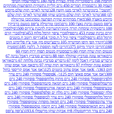
סוכריות סודה בצורת פיצה 180 גרם
מרשמלו חטיפי
ממרח תמרים 450 גרם קליית גת
שקית ההפתעות ממתקים
וני
טרנד לארבי מנגו וקשיו 28ג'
טרנד לארבי תות שלם מיובש
ד לארבי תות שלם מיובש שוקו 60ג'
טרנד לארבי תות שלם
6ג'
מארז ממתקים שקית הפתעה טסה
ג'מבו טורטילה
נת נאצ'ו 100 גרם
ג'מבו טורטילה צ'יפס בטעם ברביקיו
ית שימחת תורה בינונית
תערובת להכנת צ'ורוס 500ג'
פילסברי
 453 גרם
פילסברי ציפוי קרמל מלוח 453ג'
פילסברי קרם
פילסברי ציפוי וניל ל.ת.סוכר 454ג'
ריסז רוטב ח.בוטנים
פי היפו חמישייה 105 גרם
צ'יטוס מק אנד צ'יז פליימינג הוט
ינדר מיקס 375ג'
הריבו לשון תוססת ל. ג'לטין 185ג'
מסטיק
ה חמוץ 60 גרם
מסטיק מנטוס תפוח ירוק חמוץ 60
גה סנדביץ שוקולד תפוז 88 גרם
ריצ סנדביץ דאבל גבינה 67
ץ דאבל לימון 67 גרם
ריצ סנדביץ גבינה מלוחה 67 גרם
אוראו
מולדת 97 גרם
אוראו תות שדה 97 גרם
אמ אנד אמס שוקו
אמ אנד אמס צהוב בוטנים 125ג'
אמ אנד אמס קריספי כחול
אמס פאוצ' חום 125ג'- K
פופפולי פופקורן 240 גרם צדר
פופקורן 240 גרם מתוק מלוח
פופפולי פופקורן 240 גרם
י פופקורן 240 גרם חמאה סינמה
פופפולי פופקורן 240 גרם
רן 240 גרם חמאה אורגני
פופפולי פופקורן 240 גרם
פופקורן 240 גרם מלח ים ופלפל
פופפולי פופקורן 240 גרם
פופפולי פופקורן 240 גרם צדר לבן
פופפולי פופקורן 240 גרם
פולי פופקורן 240 גרם חמאה מופחת שומן
פופפולי פופקורן
פופפולי פופקורן 240 גרם קינמון טוסט
פופפולי פופקורן
נסטלה 8יח אבקת שוקו מרשמלו 193.6ג'
צ'ופה צ'ופס