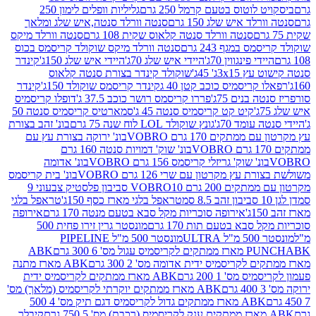
לוטוס בטעם קרמל 250 גרם
גליליות וופלים לימון 250
ד איש שלג 150 גרם
סנטה וורלד סנטה,איש שלג ומלאך
סנטה וורלד סנטה קלאוס שקית 108 גרם
סנטה וורלד מיקס
 במגף 243 גרם
סנטה וורלד מיקס שוקולד קריסמס בכוס
י פינגווין 70ג'
היידי איש שלג 70ג'
היידי איש שלג 150ג'
קינדר
3xג' 45ג'
שוקולד קינדר בצורת סנטה קלאוס
קריסמיס כוכב קטן 40 ג
קינדר קריסמס שוקולד 150ג'
קינדר
בנים 75ג'
פררו קריסמס רושר כוכב 37.5 ג'
דופלו קריסמיס
קיט קט קריסמיס סנטה 45 ג'
סמארטיס קריסמיס סנטה 50
עומד 70ג'
גונץ שוקולד LOL לוח שנה 75 גרם
בונ' זהב בצורת
תקים 170 גרם VOBRO
בונ' ירוקה בצורת עץ עם
בונ' שוק' דמויות סנטה 160 גרם
נ' שוק' גריזלי קריסמס 156 גרם VOBRO
בונ' אדומה
עץ מקרטון עם שרי 126 גרם VOBRO
בונ' בית קריסמס
 200 גרם VOBRO
10 סביבון פלסטיק צבעוני 9
טראפל בלגי מארז כסף 150ג'
טראפל בלגי
אירופה סוכריות מקל סבא בטעם מנטה 170 גרם
אירופה
סבא בטעם תות 170 גרם
מונסטר גרין זירו פחית 500
ULT
מונסטר 500 מ"ל PIPELINE
ABK
PU
לקריסמיס ידית אדומה מס' 2 300 גרם
ABK מארז מתנה
מס' 1 200 גרם
ABK מארז ממתקים לקריסמיס ידית
ABK מארז ממתקים יוקרתי לקריסמיס (מלאך) מס'
ABK מארז ממתקים גדול לקריסמיס דגם תיק מס' 4 500
קיבלר