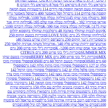
אורביט גומי לעיסה ללא סוכר בטעם תפוח 14
תות 8 גרם
ראש ג'לי פטל 8 גרם
ראש ג'לי דובדבן 8
עם חמאה קופסת פח ורדים 114 גרם
עוגיות טעם חמאה
 114 גרם
רול וופל מאסטר 400 גרם
וופל מאסטר גריף
ון מגה שוקו 145ג'
מילקה טבלה פטל 100ג'-K
מילקה טבלה
ג' - K
מילקה טבלה אגוז שלם 95ג'-K
מילקה קייק אנד
מילקה טבלה צימוק אגוז 90ג'-K
מילקה טבלה דובדבן 100ג' -
ת שוקולד באהבה 48 גרם
לבבות שוקולד בקופסא יהלום
2 גרם I LOVE YOU
סוכריות בטעם קוקוס 250
ינגר קוקוס 250 גרם
צ'יפס ירקות שורש בטטה 40ג
רקות שורש סלק 40ג' -אורגני
הל משקה אנרגיה קלאסי 250
 שוקו חום 200ג'- K
סוכריות ג'ילי בוני פרוט 200 גרם
SUM
סוכריות ג'ילי בוני פרוט 200 גרם CITRUS
ילי בוני פרוט 200 גרם BERRY MIX
פופקורן בטעם שוקו
פופקורן בטעם קרמל 60 גרם OISHI
פופפולי פופקורן מוכן
פופפולי פופקורן מוכן מתוק מלוח 142 גרם
פופפולי
פלפל מלח ים 142 גרם
פופפולי פופקורן מוכן קרמל 142
ופקורן מוכן גבינה נאצו 142 גרם
פופפולי פופקורן מוכן צדר
פופפולי פופקורן מוכן צדר חלפיניו 142 גרם
פופפולי פופקורן
גרם
פופפולי פופקורן מוכן חמאה 142 גרם
קינדר בואנו
ם
גונץ בוטנים קלויים עם מלח 150 גר'
מנטוס שקית
מנטוס שקית פירות 135 גרם
מארז מקלות ביסקוויט עם
גרם
זריפה גרעיני דלעת 250 גרם
זריפה גרעיני אבטיח
ט רוטב ברביקיו אורגינל 510 מ"ל
פבורס טראפל לבן פיסטוק
טראפל שוקו 100ג'
פבורס טראפל לבן וניל 100ג'
פבורס