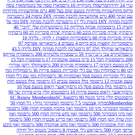
מרשמלו נקניקייה 10 גרם
מארז טסה של בוננזה
מארז טסה
עוגיות מזרחיות בטעם שום בצל 400 גרם אחוה
עוגיות מזרחיות
ערכה להכנת ממתק DIY טיפות 24 גרם
ערכה
 17 גרם
ערכה להכנת ממתק DIY גומי על
ממתק אבקה מדליקה 12 גרם
הנשיקות שלי "דובי" 40
 סוכריות כוכב 60 גרם
תיק יצירה סוכריות לב 60 גרם
תיק
פרח 60 גרם
סוכריות קופצות + לקקן - גלידה 10
פצות בום מיקס 4 טעמים 4 גרם
אוראו אפרסק 97
ולד חלב 97 גרם
ערכה להכנת ממתק DIY גלידה 43.5
בי ג'ינג'רברד 59 גרם
ממרח מלטיזרס 200 גרם
ממרח טוויקס
בל 15 ס"מ בטעם אוכמניות 17 גרם
מסטיק חבל 15
בן 17 גרם
ממרח סניקרס 200 גרם
שוקולד רושן אורירי
מקלות גומי עם ג'לי וסוכריות בטעם פירות 36 גרם
מקלות גומי
ריות בטעם פטל ואוכמניות 36 גרם
מקלות גומי עם ג'לי חמוץ
רם
גומי בולז בטעם ענבים 15 גרם
גומי בולז בטעם תות
בולז בטעם פטל 15 גרם
קראנצ'י רואופ בטעם פטל 10
רואופ בטעם פירות 10 גרם
מנטוס קלין ברט פירות יער 90
ין ברט' מנטה 90 גרם
SC Join
SC Renew Membership
M
ממתק אצבעוני 7.5 גרם
גומי המבורגר גדול+ ג'ל חמוץ 50
גר מיני 10 גרם
גומי ואוו בקבוק מסטיק חמוץ 500 גרם
גומי
גר 500 גרם
גומי ואוו נחש פירות חמוץ 500 גרם
גומי ואוו
מוץ 500 גרם
גומי ואוו כריש אבטיח חמוץ 500 גרם
גומי
ות 500 גרם
גומי ואוו נחש אנקונדה 500 גרם
גומי ואוו כובע
רם
ראש ג'לי אבטיח 8 גרם
סוכ' מנטוס רול יחידה