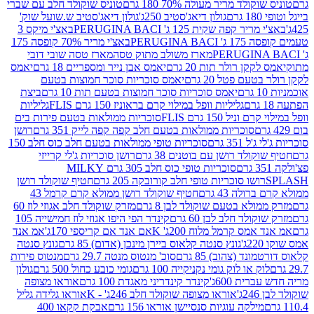
לד מריר מעולה 70% 180 גרם
טוניס שוקולד חלב עם שברי
גולון דיאג'סטיב 250ג'
גולון דיאג'סטיב ש.שועל שוק'
 קפה שקית 125 ג' PERUGINA BACI
באצ'י מיקס 3
PERUGINA
באצ'י מריר 70% קופסה 175
מארז משולב מתוק טסה
מארז טסה שובי דובי
קן רולר תות 20 גרם
יאמס אבן נייר ומספריים 18 גרם
יאמס
עם פטל 20 גרם
יאמס סוכריות סוכר חמוצות בטעם
יאמס סוכריות סוכר חמוצות בטעם תות 10 גרם
ביצת
גליליות וופל במילוי קרם בראוניז 150 גרם FLIS
גליליות
יל 150 גרם FLIS
סוכריות ממולאות בטעם פירות בים
סוכריות ממולאות בטעם חלב קפה קפה לייק 351 גרם
רושן
351 גרם
סוכריות טופי ממולאות בטעם חלב כוס חלב 150
ולד רושן עם בוטנים 38 גרם
רושן סוכריות ג'לי קרייזי
סוכריות טופי כוס חלב 305 גרם MILKY
ושו סוכריות טופי חלב קורובקה 205 גרם
חטיף שוקולד רושן
לה 43 גרם
חטיף שוקולד רושן ממולא קרם קרמל 43
ולא בטעם שוקולד לבן 8 גרם
מזרק שוקולד חלב אגוזי לוז 60
לד חלב לבן 60 גרם
קינדר הפי היפו אגוזי לוז חמישייה 105
מס קרמל מלוח 200ג' K
אם אנד אם קריספי 170ג'
אמ אנד
גונץ סנטה קלאוס ביירן מינכן (אדום) 85 גרם
גונץ סנטה
ד (צהוב) 85 גרם
סוכ' מנטוס מנטה 29.7 גרם
מנטוס פירות
ק או לוק גומי נקניקייה 100 גרם
גומי כובע כחול 500 גרם
גולון
ית 600ג'
קינדר קינדריני מאגדת 100 גרם
אוראו מצופה
'
אוראו מצופה שוקולד חלב 246ג' - K
אוראו גלידה גליל
ילקה עוגיות סנסיישן אוראו 156 גרם
אבקת קקאו 400