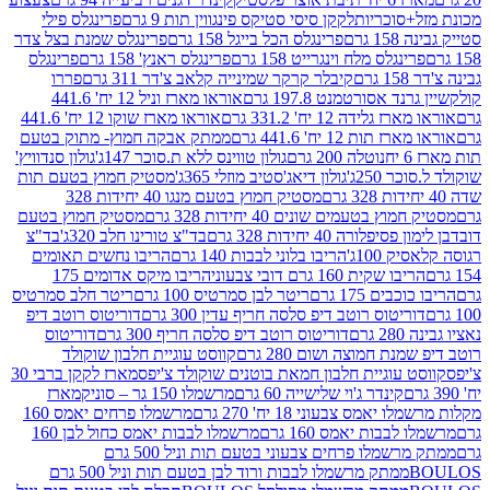
סוכריות
לקקן סיסי סטיקס פינגווין תות 9 גרם
פרינגלס פילי
רם
פרינגלס הכל בייגל 158 גרם
פרינגלס שמנת בצל צדר
נגלס מלח וינגרייט 158 גרם
פרינגלס ראנץ' 158 גרם
פרינגלס
קיבלר קרקר שמינייה קלאב צ'דר 311 גרם
פררו
אסורטמנט 197.8 גרם
אוראו מארז וניל 12 יח' 441.6
ידה 12 יח' 331.2 גרם
אוראו מארז שוקו 12 יח' 441.6
ת 12 יח' 441.6 גרם
ממתק אבקה חמוץ- מתוק בטעם
נוטלה 200 גרם
גולון טווינס ללא ת.סוכר 147ג'
גולון סנדוויץ'
250ג'
גולון דיאג'סטיב מוזלי 365ג'
מסטיק חמוץ בטעם תות
מסטיק חמוץ בטעם מנגו 40 יחידות 328
 בטעמים שונים 40 יחידות 328 גרם
מסטיק חמוץ בטעם
רה 40 יחידות 328 גרם
בד"צ טורינו חלב 320ג'
בד"צ
100ג'
הריבו בלוני לבבות 140 גרם
הריבו נחשים תאומים
שקית 160 גרם דובי צבעוני
הריבו מיקס אדומים 175
ים 175 גרם
ריטר לבן סמרטיס 100 גרם
ריטר חלב סמרטיס
יטוס רוטב דיפ סלסה חריף עדין 300 גרם
דוריטוס רוטב דיפ
ם
דוריטוס רוטב דיפ סלסה חריף 300 גרם
דוריטוס
ת חמוצה ושום 280 גרם
קווסט עוגיית חלבון שוקולד
 עוגיית חלבון חמאת בוטנים שוקולד צ'יפס
מארז לקקן ברבי 30
קינדר ג'וי שלישייה 60 גרם
מרשמלו 150 גר – סוניק
מארז
מס צבעוני 18 יח' 270 גרם
מרשמלו פרחים יאמס 160
בבות יאמס 160 גרם
מרשמלו לבבות יאמס כחול לבן 160
ממתק מרשמלו פרחים צבעוני בטעם תות וניל 500 גרם
ממתק מרשמלו לבבות ורוד לבן בטעם תות וניל 500 גרם