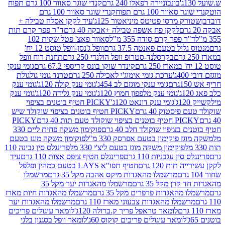
בונבוניירה רפאלו 240 גרם
קנדי שוגר סאוור 100 גרם תפוח
וור 100 גרם תפוח
קנדי שוגר סאוור 100 גרם
 מרסי פטיטס מיניאטור 125ג'
עיד לקקן אסלה טבילה +
לקקן פח אשפה טבילה +אבקה 40 גרם
ד"ר פפר קרם תות
 פפר קרם סודה 355 מ"ל
סאוור פאצ' פטל שקית 102
יל בטעם פאנטה 37.5 גרם
וופל ג'נסן-וופל טוסט 12 יח'
בקרסלנד-סטרופ וופל הולנדי 250 גרם
תחנת רוח וופל
קינדר שוקו בונס קריספי 67.2 גרם
גומי ענקי
ערכת גומי אימוג'י לאכילה 250 גרם
טרנד גומי גולגולת
גומי ענקי מוגזם לב 454ג'
גומי ענק קולה 120ג'
גומי ענק
גומי ענק מלפפון חמוץ 120ג'
גומי ענק גלידה 120ג'
גומי ענק
גומי ענק דונאט 120ג'
PICKY חטיף בוטנים בציפוי
יסטוק 40 גרם
PICKY חטיף בוטנים בציפוי שוקולד שיש
יפוי שוקולד טעם תות 40 גרם
PICKY
בציפוי שוקולד חלב 40 גרם
פוקימון משקה פחית ליים 330
 פוקימון בטעם אפרסק 330 מ"ל
פוקימון משקה מוגז בטעם
פוקימון משקה מוגז בטעם ליצ'י 330 מל
פרינגלס סין גבינה 110
ן עגבניות 110 גרם
פרינגלס חטיף ציפס אצות 110 גרם
עיד
ות 120 גרם
חטיף תפו"א LAYS בטעם כמהין ופלפל
מרשמלו מהאגדות מיקס אהבה מקל 35 גרם
מרשמלו
רן מקל 35 גרם
מרשמלו מהאגדות יער מקל 35
מהאגדות פרפרים מקל 35 גרם
מרשמלו מהאגדות חיות מארז
מלו מהאגדות צבעוני מארז 110 גרם
מרשמלו מהאגדות יער
לומאר טראפל פריך ק.ברולה 120ג'
לומאר עיגולים פריכים
לומאר עיגולים פריכים קוקוס 60ג'
לומאר וופל בסגנון בלגי