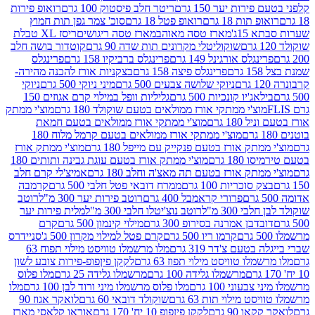
רות יער 150 גרם
ריטר חלב פיסטוק 100 גרם
רואופ פירות
תות 18 גרם
רואופ פטל 18 גרם
סוכ' צמר גפן תות חמוץ
1ג'
מארז טסה מאוהב
מארז טסה ריגושים
ריסז XL טבלת
שוקוליטלי מקרונים תות שדה 90 גרם
קוטדור בושה חלב
גלס אורגינל 149 גרם
פרינגלס ברביקיו 158 גרם
פרינגלס
פרינגלס פיצה 158 גרם
בצקניות אורז להכנה מהירה-
ניוקי שלושה צבעים 500 גרם
מיני ניוקי 500 גרם
ניוקי
ג'יו קונכיות 500 גרם
גליליות וופל במילוי קרם אגוזים 150
וצ'י ממתקי אורז ממולאים בטעם שוקולד 180 גרם
מוצ'י ממתק
180 גרם
מוצ'י ממתקי אורז ממולאים בטעם חמאת
מוצ'י ממתקי אורז ממולאים בטעם קרמל מלוח 180
תק אורז בטעם פנקייק עם מייפל 180 גרם
מוצ'י ממתק אורז
18 גרם
מוצ'י ממתק אורז בטעם עוגת גבינה ותותים 180
תק אורז בטעם תה מאצ'ה וחלב 180 גרם
אמיצ'לי קרם חלב
סוכריות 100 גרם
ממרח דובאי פטל חלבי 500 גרם
קרמבה
פרורי קראמבל 400 גרם
רוטב פירות יער 300 מ"ל
רוטב
 300 מ"ל
רוטב נוצ'יטלו חלבי 300 מ"ל
מלית פירות יער
דבן אמרנה בסירופ 300 גרם
מילוי קינמון 500 גרם
קרם
קרמו ריו 500 גרם
קרם פטל למילוי מקרון 500 ג'
סניידרס
טעם צ'דר 319 גרם
מלו מרשמלו טוויסט מילוי תפוח 63
לו טוויסט מילוי תפוז 63 גרם
לקקן פיןפופ-פירות צובע לשון
מרשמלו גלידה 100 גרם
מרשמלו גלידה 25 גרם
מלו פלוס
עוני 100 גרם
מלו פלוס מרשמלו מיני ורוד לבן 100 גרם
מלו
 מילוי תות 63 גרם
שוקולד דובאי 60 גרם
לואקר אגוז 90
ו 90 גרם
לקקן פיןפופ 10 יח' 170 גרם
אוראו קלאסי מארז