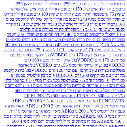
לוטוס בטעם קרמל 250 גרם
גליליות וופלים לימון 250
ד איש שלג 150 גרם
סנטה וורלד סנטה,איש שלג ומלאך
סנטה וורלד סנטה קלאוס שקית 108 גרם
סנטה וורלד מיקס
 במגף 243 גרם
סנטה וורלד מיקס שוקולד קריסמס בכוס
י פינגווין 70ג'
היידי איש שלג 70ג'
היידי איש שלג 150ג'
קינדר
3xג' 45ג'
שוקולד קינדר בצורת סנטה קלאוס
קריסמיס כוכב קטן 40 ג
קינדר קריסמס שוקולד 150ג'
קינדר
בנים 75ג'
פררו קריסמס רושר כוכב 37.5 ג'
דופלו קריסמיס
קיט קט קריסמיס סנטה 45 ג'
סמארטיס קריסמיס סנטה 50
עומד 70ג'
גונץ שוקולד LOL לוח שנה 75 גרם
בונ' זהב בצורת
תקים 170 גרם VOBRO
בונ' ירוקה בצורת עץ עם
בונ' שוק' דמויות סנטה 160 גרם
נ' שוק' גריזלי קריסמס 156 גרם VOBRO
בונ' אדומה
עץ מקרטון עם שרי 126 גרם VOBRO
בונ' בית קריסמס
 200 גרם VOBRO
10 סביבון פלסטיק צבעוני 9
טראפל בלגי מארז כסף 150ג'
טראפל בלגי
אירופה סוכריות מקל סבא בטעם מנטה 170 גרם
אירופה
סבא בטעם תות 170 גרם
מונסטר גרין זירו פחית 500
ULT
מונסטר 500 מ"ל PIPELINE
ABK
PU
לקריסמיס ידית אדומה מס' 2 300 גרם
ABK מארז מתנה
מס' 1 200 גרם
ABK מארז ממתקים לקריסמיס ידית
ABK מארז ממתקים יוקרתי לקריסמיס (מלאך) מס'
ABK מארז ממתקים גדול לקריסמיס דגם תיק מס' 4 500
קיבלר