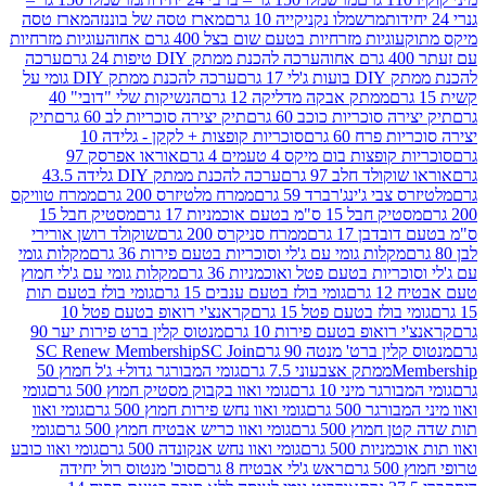
מרשמלו נקניקייה 10 גרם
מארז טסה של בוננזה
מארז טסה
עוגיות מזרחיות בטעם שום בצל 400 גרם אחוה
עוגיות מזרחיות
ערכה להכנת ממתק DIY טיפות 24 גרם
ערכה
 17 גרם
ערכה להכנת ממתק DIY גומי על
ממתק אבקה מדליקה 12 גרם
הנשיקות שלי "דובי" 40
 סוכריות כוכב 60 גרם
תיק יצירה סוכריות לב 60 גרם
תיק
פרח 60 גרם
סוכריות קופצות + לקקן - גלידה 10
פצות בום מיקס 4 טעמים 4 גרם
אוראו אפרסק 97
ולד חלב 97 גרם
ערכה להכנת ממתק DIY גלידה 43.5
בי ג'ינג'רברד 59 גרם
ממרח מלטיזרס 200 גרם
ממרח טוויקס
בל 15 ס"מ בטעם אוכמניות 17 גרם
מסטיק חבל 15
בן 17 גרם
ממרח סניקרס 200 גרם
שוקולד רושן אורירי
מקלות גומי עם ג'לי וסוכריות בטעם פירות 36 גרם
מקלות גומי
ריות בטעם פטל ואוכמניות 36 גרם
מקלות גומי עם ג'לי חמוץ
רם
גומי בולז בטעם ענבים 15 גרם
גומי בולז בטעם תות
בולז בטעם פטל 15 גרם
קראנצ'י רואופ בטעם פטל 10
רואופ בטעם פירות 10 גרם
מנטוס קלין ברט פירות יער 90
ין ברט' מנטה 90 גרם
SC Join
SC Renew Membership
M
ממתק אצבעוני 7.5 גרם
גומי המבורגר גדול+ ג'ל חמוץ 50
גר מיני 10 גרם
גומי ואוו בקבוק מסטיק חמוץ 500 גרם
גומי
גר 500 גרם
גומי ואוו נחש פירות חמוץ 500 גרם
גומי ואוו
מוץ 500 גרם
גומי ואוו כריש אבטיח חמוץ 500 גרם
גומי
ות 500 גרם
גומי ואוו נחש אנקונדה 500 גרם
גומי ואוו כובע
רם
ראש ג'לי אבטיח 8 גרם
סוכ' מנטוס רול יחידה