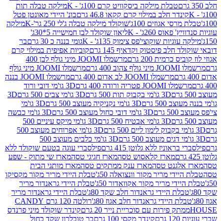
טבלת מילקה ביסקוויט קרם 100ג' - K
מילקה טבלה תות
נדר חלב במילוי קרם קקאו 46.8 גרם
בונ' היידי מאונטן פטל
סי אגוזים 100ג'
שוקולד מילקה טבלה ג'לי 250 גר'-K
מילקה
פאוס 260ג' - K
ליאון שוקולד לבן חמישייה 5*30ג'
וגיות שוקוצי'פס צימוק 135ג' - K
גומי בננה כ 30 גרם
בר
 חלב פיסטוק וקדאיף 145 גרם
קוביות אפיפית במילוי קרם
 כרמית 200 גרם
מרשמלו JOOMI מיני גולף לבן 400
400 גרם
מרשמלו JOOMI מיני גולף
מרשמלו JOOMI לב אדום 400 גרם
מרשמלו JOOMI בננה
JOOM פטריה ורודה 400 גרם
3D גו'מי דובי ורוד
3D גו'מי בקבוק תות 500 גרם
3D גו'מי צבים 500 גרם
3D
 500 גרם
3D גו'מי נקניקיה מעוצב 500 גרם
3D גו'מי
גרם
3D גו'מי דובי כחול מעוצב 500 גרם
3D גו'מי כבשה
3D גו'מי אבטיח 500 גרם
3D גו'מי מיקס עיניים 500
3D גו'מי אפרוחים מעוצב 500
3D גו'מי כלבים מעוצב 500
ראוניז ללא גלוטן 415 גרם
פילסברי עוגה בטעם שוקולד ללא
מארז קלאסוש טסה
מארז חגיגי טסה
מארז שי מתוק - שפע
אלגנט טסה
מארז ענק ממתקים טסה
מארז מותגי הבית
ידי מריר מקור וונצואלה 50ג'
טבלת היידי מריר מקור מקסיקו
ידי מריר מקור אקוואדור 50ג'
טבלת היידי גראנדור מריר
לת היידי גראנדור חלב שקד 80ג'
טבלת היידי גראנדור מריר
ת היידי גראנדור חלב אגוז 80ג'
רולטה 120 גרם CANDY
תק פירות עם סוכריית נייר 20 גרם
קינדר שוקולד מיני פרנדס
רם
קינדר מקסי 100 גרם
בר טובלרון שקד כחול