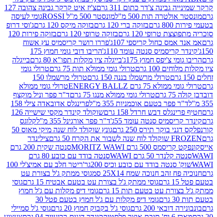
גבינה צ'דר כתום 311 גרם
צ'יז איט קרקר גבינה צהובה 127
ולטרה תות 500 מ"ל
מונסטר 500 מ"ל ROSSI
גומי לעיסה
 גרם
בזוקה ברי 120 גרם
בזוקה מיקס 120 גרם
ג'וסי דרופ
ת טרופי 120 גרם
בזוקה טרופי 120 גרם
בזוקה פירות 120
מס כחול קריספי 107ג'
פררו רושר קריסמיס עץ אשוח
קריסמיס סנטה עומד 110ג'
הריבו דובי גומי חמוץ 175
י צ'יפס חמוץ 175ג'
בייגלה ציו מקלות תפו"א 80 גרם
בייגלה
ים 100 גרם
טרולי גומי ממולא תות 75 גרם
טרולי גומי
טרולי מרשמלו בננה 150 גרם
טרולי מרשמלו 150
לא 75 גרם ENERGY BALLZ
טרולי גומי ממולא
גרם
טרולי גומי ממולא מנגו 75 גרם
ד"ר פפר וניל מוקצף
 פפר בטעם אוכמניות 355 מ"ל
פרינגלס אדובאדה צילי 158
נגלס דבש חרדל 158 גרם
שוקולד קינדר מקסי שישייה 126
ריסמיס סנטה עומד 55ג'
ד"ר פפר אורגינל 355 מ"ל
קלוגס
 בוקר תירס 250 גרם
גונץ שוקולד לוח שנה מיקי מאוס 50
 את הקרח 50 גרם
צילינדר
50 גרם MORITZ WAWI
סנטה שקית 200 גרם
לנדר 50 גרם WAWI
סנטה בודד עם כובע 80 גרם
 סנטה בודד עם כובע וכיס 200גר'
ריטר חלב עם אמיצ'לי 100
 זהב חנוכה שמח 25X14 סמ
גוסי ממתק ג'ל בצורת עט
ם
גוסי ממתק ג'ל בצורת עט בטעם אבטיח 15 גרם
גוסי
ורת עט בטעם תות 15 גרם
גומי דיפ מקלות עם ג'ל חמוץ
ם
גומי דיפ מקלות עם ג'ל חמוץ בטעם פטל 30
דובאי 200 גרם
גוסי ג'ל בקבוק חמוץ 20 גרם
גוסי ג'ל סמיילי
וצר פלסטיק
קינדר דגנים רביעייה 94 גרם
צעצוע