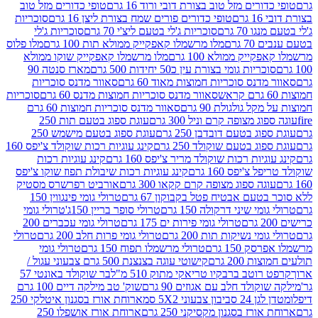
רים מזל טוב בצורת דובי ורוד 16 גרם
טופי כדורים מזל טוב
ם
טופי כדורים פורים שמח בצורת ליצן 16 גרם
סוכריות
70 גרם
סוכריות ג'לי בטעם ליצ'י 70 גרם
סוכריות ג'לי
גרם
מלו מרשמלו קאפקייק ממולא תות 100 גרם
מלו פלוס
יק ממולא 100 גרם
מלו מרשמלו קאפקייק שוקו ממולא
יות גומי בצורת עין כ50 יחידות 500 גרם
מארז סנטה 90
נס סוכריות חמוצות מאוד 60 גרם
סאוור מדנס סוכריות
סאוור מדנס סוכריות חמוצות מדנס 60 גרם
סוכריות
 גולגולת 90 גרם
סאוור מדנס סוכריות חמוצות 60 גרם
 מצופה קרם וניל 300 גרם
עוגת ספוג בטעם תות 250
 בטעם דובדבן 250 גרם
עוגת ספוג בטעם מישמש 250
ג בטעם שוקולד 250 גרם
קינג עוגיות רכות שוקולד צ'יפס 160
יות רכות שוקולד מריר צ'יפס 160 גרם
קינג עוגיות רכות
'יפס 160 גרם
קינג עוגיות רכות שיבולת תפוז שוקו צ'יפס
ה ספוג מצופה קרם קקאו 300 גרם
אורביט רפרשרס מסטיק
עם אבטיח פטל בקבוקון 67 גרם
טרולי גומי פינגווין 150
י שיני דרקולה 150 גרם
טרולי סופר בריין 150ג'
טרולי גומי
טרולי גומי פירות ים 175 גרם
טרולי גומי עכברים 200
י נשיקות תות 200 גרם
טרולי גומי פרות חלב 200 גרם
טרולי
150 גרם
טרולי מרשמלו תפוח 150 גרם
טרולי גומי
200 גרם
קישוטי עוגה בצנצנת 500 גרם צבעוני עגול /
טב ברבקיו טריאקי מתוק 510 מ"ל
בר שוקולד באונטי 57
ולד חלב עם אגוזים 90 גרם
שוק' טב מילקה דיים 100 גרם
יבון צבעוני 5X2 סמ
ארוחת אורז בסגנון איטלקי 250
ז בסגנון מקסיקני 250 גרם
ארוחת אורז אושפלו 250