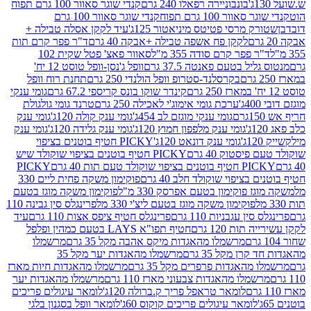
בונבוניירה רפאלו 240 גרם
קנדי שוגר סאוור 100 גרם תפוח
וור 100 גרם תפוח
קנדי שוגר סאוור 100 גרם
 מרסי פטיטס מיניאטור 125ג'
עיד לקקן אסלה טבילה +
לקקן פח אשפה טבילה +אבקה 40 גרם
ד"ר פפר קרם תות
 פפר קרם סודה 355 מ"ל
סאוור פאצ' פטל שקית 102
יל בטעם פאנטה 37.5 גרם
וופל ג'נסן-וופל טוסט 12 יח'
בקרסלנד-סטרופ וופל הולנדי 250 גרם
תחנת רוח וופל
קינדר שוקו בונס קריספי 67.2 גרם
גומי ענקי
ערכת גומי אימוג'י לאכילה 250 גרם
טרנד גומי גולגולת
גומי ענקי מוגזם לב 454ג'
גומי ענק קולה 120ג'
גומי ענק
גומי ענק מלפפון חמוץ 120ג'
גומי ענק גלידה 120ג'
גומי ענק
גומי ענק דונאט 120ג'
PICKY חטיף בוטנים בציפוי
יסטוק 40 גרם
PICKY חטיף בוטנים בציפוי שוקולד שיש
יפוי שוקולד טעם תות 40 גרם
PICKY
בציפוי שוקולד חלב 40 גרם
פוקימון משקה פחית ליים 330
 פוקימון בטעם אפרסק 330 מ"ל
פוקימון משקה מוגז בטעם
פוקימון משקה מוגז בטעם ליצ'י 330 מל
פרינגלס סין גבינה 110
ן עגבניות 110 גרם
פרינגלס חטיף ציפס אצות 110 גרם
עיד
ות 120 גרם
חטיף תפו"א LAYS בטעם כמהין ופלפל
מרשמלו מהאגדות מיקס אהבה מקל 35 גרם
מרשמלו
רן מקל 35 גרם
מרשמלו מהאגדות יער מקל 35
מהאגדות פרפרים מקל 35 גרם
מרשמלו מהאגדות חיות מארז
מלו מהאגדות צבעוני מארז 110 גרם
מרשמלו מהאגדות יער
לומאר טראפל פריך ק.ברולה 120ג'
לומאר עיגולים פריכים
לומאר עיגולים פריכים קוקוס 60ג'
לומאר וופל בסגנון בלגי