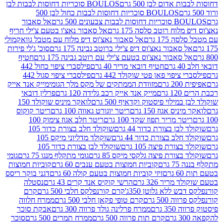
אדום לבן 500 גרם
BOULOS סוכריות דחוסות לבבות לבן
BOULOS סוכריות דחוסות לבבות כחול לבן 500
 צבעונים 500 גרם
אל סאבור
וח רוטב סלסה 175 גרם
אל סאבור נאצ'ו בטעם צ'ילי חריף
175 גרם
אל סאבור נאצ'וס דיפ מלוח עם מטבל גוואקמולי
סאבור נאצ'וס דיפ צ'ילי ברוטב גבינה 175 גרם
סוכ' ג'לי פירות
סאבור נאצ'וס בטעם צ'ילי עם רוטב גבינה 175 גרם
חטיף
חטיף דובאי מריר 40 גרם
פילסברי ציפוי כחול 442
יפוי פאן פטי שוקולד 442 גרם
פילסברי ציפוי סגול 442
רם
מזוודת הממתקים של מקס מלך הגומי
מייק אנד אייק
רם
מייק אנד אייק רכב גלידה 120 גרם
פרלין דובאי
ילוי פיסטוק וקדאיף 500 גרם
לואקר מיניס שוקולד 150
ס אגוז 150 גרם
ריטר יוגורט גאווה 100 גרם
ריטר קוקוס
ר מריר תפוז שקד 100 גרם
ריטר חלב אגוז צימוק 100
בן בצורת כדור 44 גרם
שוקולד חלב בצורת כדור 105
לב בצורת כדור 44 גרם
שוקולד מדליוני מיקס 105
ורת פיצה 105 גרם
שוקולד לבן בצורת כדור 105
צורת פיצה גלקסי מיקס 85 גרם
גומי מתקלף מנגו 75 גרם
גומי
גרם
קוביות חמוצות בטעם ענבים 60 גרם
קוביות חמוצות
ם
זיזי קוביות חמוצות בטעם קולה 60 גרם
דגני בוקר ריסס
ריר 326 גרם
הרשי קוקיס אנד קרים 43 גרם
נסטלה
 ללא גלוטן 350ג'
קרם קורנפלקס חלבי 500 גרם
קרם
500 גרם
קרם טופי פקאן חלבי 500 גרם
ממרח חלווה
 גרם
ממרח פרלינה גולד פרווה 300 גרם
אבקת סוכר
קרם תות פרווה 500 גרם
ממרח תמרים 500 גרם
סוכר