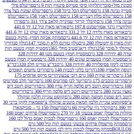
סוכריות
לקקן סיסי סטיקס פינגווין תות 9 גרם
פרינגלס פילי
רם
פרינגלס הכל בייגל 158 גרם
פרינגלס שמנת בצל צדר
נגלס מלח וינגרייט 158 גרם
פרינגלס ראנץ' 158 גרם
פרינגלס
קיבלר קרקר שמינייה קלאב צ'דר 311 גרם
פררו
אסורטמנט 197.8 גרם
אוראו מארז וניל 12 יח' 441.6
ידה 12 יח' 331.2 גרם
אוראו מארז שוקו 12 יח' 441.6
ת 12 יח' 441.6 גרם
ממתק אבקה חמוץ- מתוק בטעם
נוטלה 200 גרם
גולון טווינס ללא ת.סוכר 147ג'
גולון סנדוויץ'
250ג'
גולון דיאג'סטיב מוזלי 365ג'
מסטיק חמוץ בטעם תות
מסטיק חמוץ בטעם מנגו 40 יחידות 328
 בטעמים שונים 40 יחידות 328 גרם
מסטיק חמוץ בטעם
רה 40 יחידות 328 גרם
בד"צ טורינו חלב 320ג'
בד"צ
100ג'
הריבו בלוני לבבות 140 גרם
הריבו נחשים תאומים
שקית 160 גרם דובי צבעוני
הריבו מיקס אדומים 175
ים 175 גרם
ריטר לבן סמרטיס 100 גרם
ריטר חלב סמרטיס
יטוס רוטב דיפ סלסה חריף עדין 300 גרם
דוריטוס רוטב דיפ
ם
דוריטוס רוטב דיפ סלסה חריף 300 גרם
דוריטוס
ת חמוצה ושום 280 גרם
קווסט עוגיית חלבון שוקולד
 עוגיית חלבון חמאת בוטנים שוקולד צ'יפס
מארז לקקן ברבי 30
קינדר ג'וי שלישייה 60 גרם
מרשמלו 150 גר – סוניק
מארז
מס צבעוני 18 יח' 270 גרם
מרשמלו פרחים יאמס 160
בבות יאמס 160 גרם
מרשמלו לבבות יאמס כחול לבן 160
ממתק מרשמלו פרחים צבעוני בטעם תות וניל 500 גרם
ממתק מרשמלו לבבות ורוד לבן בטעם תות וניל 500 גרם