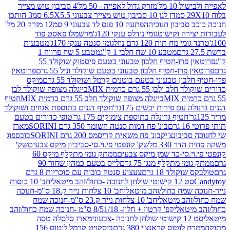
10 מל'
מזרק גדול לאפייה - 50 מל'
4 סביבון טוש מצייר
דן לגן 10 סביבון טוש מצייר צבעוני 6.5X5.5 סמ
3 חותכן
סביבון חנוכיה
הפתעה 10 פנס לד צבעוני 9 סמ
12 מזרק 20 מל'
ירה וקישוט
גומי נודלס ענקי 120ג'
מרשמלו פאסט פוד
 מח תות 120 גרם נוזל
גומי סנטה ענקי 170ג'
מטבעות
מטבע 10 שח חלבי 1 ק"ג
מטבע 5 שח פרווה 1
פרוטאין פרו-חטיף חלבון טבעוני בטעם פיסטוק שוקולד 55
פרו-חטיף חלבון טבעוני בטעם שוקולד וניל 55 גרם
פרוטאין
בון טבעוני בטעם בוטנים קרמל ושוקולד 55 גרם
מיקס
 ולבן 55 גרם כרמית MIX
בייגלה מצופה שוקולד לבן
בייגלה מצופה שוקולד חלב 55 גרם כרמית MIX
חטיף
עם פירות יבשים 175גר'
חטיף דגנים בתוספת אגוזים ושוקולד
חטיף גרונלה בתוספת צימוקים 175 גר'
טופי כדורים בטעם
ם
בונ' פח דמות סנטה השומר 350 גרם SORINI
מארז
ביבונצ'יק
בונ' פח משאית קריסמס 200 גרם SORINI
בובספוג
 330 מל
שק' קונפטי פי.וי.סי-סביביון מיקס צבעים
שק'
וי.סי-כד שמן מיקס צבעים
ממתק גומי מתקלף מיקס 60
י מתקלף מנגו 75 גרם
לייס בטעם כמהין שחור 90
קולד 18 גרם
צעצוע סנטה בובות עם סוכריות 8 גרם
1 קישוטי שולחן לחנוכה -כחול/זהב מיטאלי
חב' 10 כוסות
 שמח כחול/זהב מיטאלי
חב' 10 צלחות נייר ק.18 ס"מ-חנוכה
הב מיטאלי
חב' 10 צלחות נייר ק.23 ס"מ-חנוכה שמח
יטאלי
קפ' קרטון + חלון- 8/51/18 ס"מ -חנוכה שמח כחול/זהב
עוני
מארז סלסלה טסה
לוטוס קראנצ'י 380 גרם
ביסקויט קרמל לוטוס 156