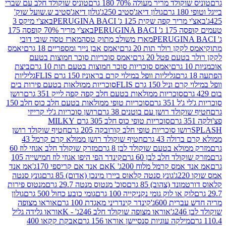
לד מריר מעולה 70% 180 גרם
טוניס שוקולד חלב עם שברי
גולון דיאג'סטיב 250ג'
גולון דיאג'סטיב ש.שועל שוק'
 קפה שקית 125 ג' PERUGINA BACI
באצ'י מיקס 3
PERUGINA
באצ'י מריר 70% קופסה 175
מארז משולב מתוק טסה
מארז טסה שובי דובי
קן רולר תות 20 גרם
יאמס אבן נייר ומספריים 18 גרם
יאמס
עם פטל 20 גרם
יאמס סוכריות סוכר חמוצות בטעם
יאמס סוכריות סוכר חמוצות בטעם תות 10 גרם
ביצת
גליליות וופל במילוי קרם בראוניז 150 גרם FLIS
גליליות
יל 150 גרם FLIS
סוכריות ממולאות בטעם פירות בים
סוכריות ממולאות בטעם חלב קפה קפה לייק 351 גרם
רושן
351 גרם
סוכריות טופי ממולאות בטעם חלב כוס חלב 150
ולד רושן עם בוטנים 38 גרם
רושן סוכריות ג'לי קרייזי
סוכריות טופי כוס חלב 305 גרם MILKY
ושו סוכריות טופי חלב קורובקה 205 גרם
חטיף שוקולד רושן
לה 43 גרם
חטיף שוקולד רושן ממולא קרם קרמל 43
ולא בטעם שוקולד לבן 8 גרם
מזרק שוקולד חלב אגוזי לוז 60
לד חלב לבן 60 גרם
קינדר הפי היפו אגוזי לוז חמישייה 105
מס קרמל מלוח 200ג' K
אם אנד אם קריספי 170ג'
אמ אנד
גונץ סנטה קלאוס ביירן מינכן (אדום) 85 גרם
גונץ סנטה
ד (צהוב) 85 גרם
סוכ' מנטוס מנטה 29.7 גרם
מנטוס פירות
ק או לוק גומי נקניקייה 100 גרם
גומי כובע כחול 500 גרם
גולון
ית 600ג'
קינדר קינדריני מאגדת 100 גרם
אוראו מצופה
'
אוראו מצופה שוקולד חלב 246ג' - K
אוראו גלידה גליל
ילקה עוגיות סנסיישן אוראו 156 גרם
אבקת קקאו 400