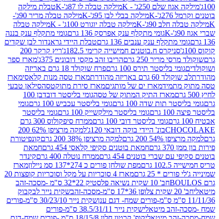
וז שלם 250ג' - K
מילקה טבלה לו 87ג'-K
טבלת מילקה
2ג'-K
מילקה בבלי לבן 95ג'-K
מילקה טבלה מריר 90ג'-
חלב 90ג'-K
מילקה טבלה יוגורט 100ג' - K
מילקה טבלה
גומי מתקלף ענק אפרסק 136 גרם
גומי מתקלף ענק בננה
י מתקלף ענק ענבים 136 גרם
טבלת היידי גראנדור לבן שקדים
סניקרס ח.בוטנים חמישייה קרימי 182.5ג'
ריץ קרקר 200
סי מריר 250 גרם
הריבו זהב מקסי דובונים 375ג'
מארז ספר
ומי בליסטר תירס 100 גרם
פרח שוקולד 18 גרם באריזה
ד 60 גרם באריזה מהודרת
מארז טסה מנות קלאסי
מארז
מתמיד
מארז ים של מותגים
מארז סירת מתוקטסה
סילאן טבעי
מארז התיק המתוק של טסה
גומי בליסטר דובדבן 100
טר תות שדה 100 גרם
גומי בליסטר עכביש 100 גרם
גומי
 גרם
גומי בליסטר מילקשייק 100 גרם
גומי בליסטר
גומי בליסטר דובי 100 גרם
ממרח סיפקולוס 300 גרם
CHO
בונ' היידי בוקה דובאי 120ג'
למקה מרציפן 62% 200
54% 200 גרם
למקה מרציפן 38% 200 גרם
קונפיטורת
3 גרם
חמאת בוטנים סקיפי קלאסי 454 גרם
חמאת
עם שברי בוטנים 454 גרם
ממרח נוטלה 400 גרם
קינדר
10 גרם
מפת שולחן פורים כ 274*137 סמ ניילון
מארז
רים * 25 גרם
מארז 4 סוכריות על מקל וסוכריות קופצות 20
חב' 10 שקית נשיאה פלסטיק 22*32 ס"מ -מסכה-זהב
כה-זהב
שקית נייר לבקבוק
שקית נייר 30/23/10 ס"מ-פורים
-זהב מיטאלי
שקית נייר 38.5/31/11 ס"מ-פורים
זהב מיטאלי
קופ' קרטון חלון 18/15/8 ס"מ -פורים שמח-דגם