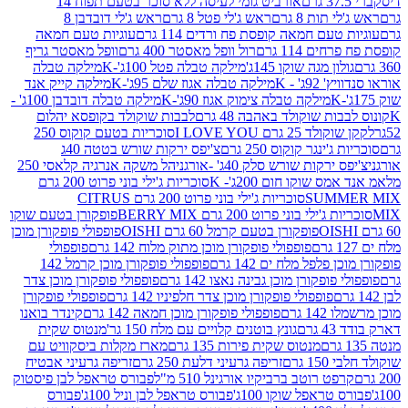
אורביט גומי לעיסה ללא סוכר בטעם תפוח 14
תות 8 גרם
ראש ג'לי פטל 8 גרם
ראש ג'לי דובדבן 8
עם חמאה קופסת פח ורדים 114 גרם
עוגיות טעם חמאה
 114 גרם
רול וופל מאסטר 400 גרם
וופל מאסטר גריף
ון מגה שוקו 145ג'
מילקה טבלה פטל 100ג'-K
מילקה טבלה
ג' - K
מילקה טבלה אגוז שלם 95ג'-K
מילקה קייק אנד
מילקה טבלה צימוק אגוז 90ג'-K
מילקה טבלה דובדבן 100ג' -
ת שוקולד באהבה 48 גרם
לבבות שוקולד בקופסא יהלום
2 גרם I LOVE YOU
סוכריות בטעם קוקוס 250
ינגר קוקוס 250 גרם
צ'יפס ירקות שורש בטטה 40ג
רקות שורש סלק 40ג' -אורגני
הל משקה אנרגיה קלאסי 250
 שוקו חום 200ג'- K
סוכריות ג'ילי בוני פרוט 200 גרם
SUM
סוכריות ג'ילי בוני פרוט 200 גרם CITRUS
ילי בוני פרוט 200 גרם BERRY MIX
פופקורן בטעם שוקו
פופקורן בטעם קרמל 60 גרם OISHI
פופפולי פופקורן מוכן
פופפולי פופקורן מוכן מתוק מלוח 142 גרם
פופפולי
פלפל מלח ים 142 גרם
פופפולי פופקורן מוכן קרמל 142
ופקורן מוכן גבינה נאצו 142 גרם
פופפולי פופקורן מוכן צדר
פופפולי פופקורן מוכן צדר חלפיניו 142 גרם
פופפולי פופקורן
גרם
פופפולי פופקורן מוכן חמאה 142 גרם
קינדר בואנו
ם
גונץ בוטנים קלויים עם מלח 150 גר'
מנטוס שקית
מנטוס שקית פירות 135 גרם
מארז מקלות ביסקוויט עם
גרם
זריפה גרעיני דלעת 250 גרם
זריפה גרעיני אבטיח
ט רוטב ברביקיו אורגינל 510 מ"ל
פבורס טראפל לבן פיסטוק
טראפל שוקו 100ג'
פבורס טראפל לבן וניל 100ג'
פבורס